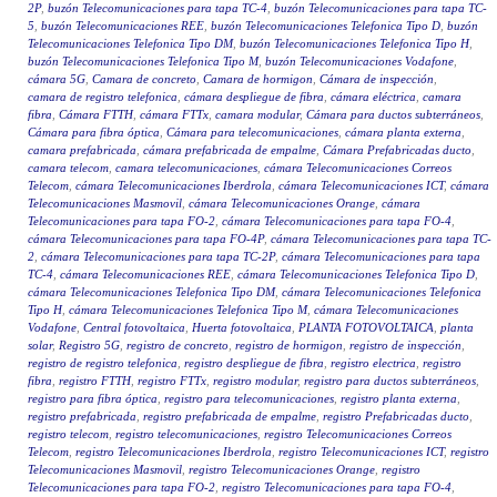
2P
,
buzón Telecomunicaciones para tapa TC-4
,
buzón Telecomunicaciones para tapa TC-
5
,
buzón Telecomunicaciones REE
,
buzón Telecomunicaciones Telefonica Tipo D
,
buzón
Telecomunicaciones Telefonica Tipo DM
,
buzón Telecomunicaciones Telefonica Tipo H
,
buzón Telecomunicaciones Telefonica Tipo M
,
buzón Telecomunicaciones Vodafone
,
cámara 5G
,
Camara de concreto
,
Camara de hormigon
,
Cámara de inspección
,
camara de registro telefonica
,
cámara despliegue de fibra
,
cámara eléctrica
,
camara
fibra
,
Cámara FTTH
,
cámara FTTx
,
camara modular
,
Cámara para ductos subterráneos
,
Cámara para fibra óptica
,
Cámara para telecomunicaciones
,
cámara planta externa
,
camara prefabricada
,
cámara prefabricada de empalme
,
Cámara Prefabricadas ducto
,
camara telecom
,
camara telecomunicaciones
,
cámara Telecomunicaciones Correos
Telecom
,
cámara Telecomunicaciones Iberdrola
,
cámara Telecomunicaciones ICT
,
cámara
Telecomunicaciones Masmovil
,
cámara Telecomunicaciones Orange
,
cámara
Telecomunicaciones para tapa FO-2
,
cámara Telecomunicaciones para tapa FO-4
,
cámara Telecomunicaciones para tapa FO-4P
,
cámara Telecomunicaciones para tapa TC-
2
,
cámara Telecomunicaciones para tapa TC-2P
,
cámara Telecomunicaciones para tapa
TC-4
,
cámara Telecomunicaciones REE
,
cámara Telecomunicaciones Telefonica Tipo D
,
cámara Telecomunicaciones Telefonica Tipo DM
,
cámara Telecomunicaciones Telefonica
Tipo H
,
cámara Telecomunicaciones Telefonica Tipo M
,
cámara Telecomunicaciones
Vodafone
,
Central fotovoltaica
,
Huerta fotovoltaica
,
PLANTA FOTOVOLTAICA
,
planta
solar
,
Registro 5G
,
registro de concreto
,
registro de hormigon
,
registro de inspección
,
registro de registro telefonica
,
registro despliegue de fibra
,
registro electrica
,
registro
fibra
,
registro FTTH
,
registro FTTx
,
registro modular
,
registro para ductos subterráneos
,
registro para fibra óptica
,
registro para telecomunicaciones
,
registro planta externa
,
registro prefabricada
,
registro prefabricada de empalme
,
registro Prefabricadas ducto
,
registro telecom
,
registro telecomunicaciones
,
registro Telecomunicaciones Correos
Telecom
,
registro Telecomunicaciones Iberdrola
,
registro Telecomunicaciones ICT
,
registro
Telecomunicaciones Masmovil
,
registro Telecomunicaciones Orange
,
registro
Telecomunicaciones para tapa FO-2
,
registro Telecomunicaciones para tapa FO-4
,