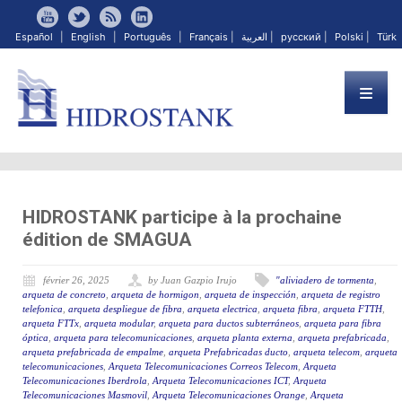
Español
|
English
|
Português
|
Français
|
العربية
|
русский
|
Polski
|
Türk
HIDROSTANK participe à la prochaine
édition de SMAGUA
février 26, 2025
by Juan Gazpio Irujo
"aliviadero de tormenta
,
arqueta de concreto
,
arqueta de hormigon
,
arqueta de inspección
,
arqueta de registro
telefonica
,
arqueta despliegue de fibra
,
arqueta electrica
,
arqueta fibra
,
arqueta FTTH
,
arqueta FTTx
,
arqueta modular
,
arqueta para ductos subterráneos
,
arqueta para fibra
óptica
,
arqueta para telecomunicaciones
,
arqueta planta externa
,
arqueta prefabricada
,
arqueta prefabricada de empalme
,
arqueta Prefabricadas ducto
,
arqueta telecom
,
arqueta
telecomunicaciones
,
Arqueta Telecomunicaciones Correos Telecom
,
Arqueta
Telecomunicaciones Iberdrola
,
Arqueta Telecomunicaciones ICT
,
Arqueta
Telecomunicaciones Masmovil
,
Arqueta Telecomunicaciones Orange
,
Arqueta