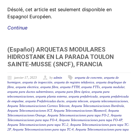
Désolé, cet article est seulement disponible en
Espagnol Européen.
Continue
(Español) ARQUETAS MODULARES
HIDROSTANK EN LA PARADA TOULON
SAINTE-MUSSE (SNCF), FRANCIA
janvier 17, 2023
by
admin
arqueta de concreto
,
arqueta de
hormigon
,
arqueta de inspección
,
arqueta de registro telefonica
,
arqueta despliegue de
fibra
,
arqueta electrica
,
arqueta fibra
,
arqueta FTTH
,
arqueta FTTx
,
arqueta modular
,
arqueta para ductos subterráneos
,
arqueta para fibra óptica
,
arqueta para
telecomunicaciones
,
arqueta planta externa
,
arqueta prefabricada
,
arqueta prefabricada
de empalme
,
arqueta Prefabricadas ducto
,
arqueta telecom
,
arqueta telecomunicaciones
,
Arqueta Telecomunicaciones Correos Telecom
,
Arqueta Telecomunicaciones Iberdrola
,
Arqueta Telecomunicaciones ICT
,
Arqueta Telecomunicaciones Masmovil
,
Arqueta
Telecomunicaciones Orange
,
Arqueta Telecomunicaciones para tapa FO-2
,
Arqueta
Telecomunicaciones para tapa FO-4
,
Arqueta Telecomunicaciones para tapa FO-4P
,
Arqueta Telecomunicaciones para tapa TC-2
,
Arqueta Telecomunicaciones para tapa TC-
2P
,
Arqueta Telecomunicaciones para tapa TC-4
,
Arqueta Telecomunicaciones para tapa