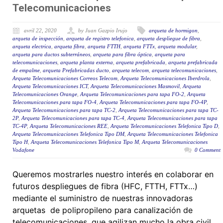
Telecomunicaciones
avril 22, 2020
by Juan Gazpio Irujo
arqueta de hormigon
,
arqueta de inspección
,
arqueta de registro telefonica
,
arqueta despliegue de fibra
,
arqueta electrica
,
arqueta fibra
,
arqueta FTTH
,
arqueta FTTx
,
arqueta modular
,
arqueta para ductos subterráneos
,
arqueta para fibra óptica
,
arqueta para
telecomunicaciones
,
arqueta planta externa
,
arqueta prefabricada
,
arqueta prefabricada
de empalme
,
arqueta Prefabricadas ducto
,
arqueta telecom
,
arqueta telecomunicaciones
,
Arqueta Telecomunicaciones Correos Telecom
,
Arqueta Telecomunicaciones Iberdrola
,
Arqueta Telecomunicaciones ICT
,
Arqueta Telecomunicaciones Masmovil
,
Arqueta
Telecomunicaciones Orange
,
Arqueta Telecomunicaciones para tapa FO-2
,
Arqueta
Telecomunicaciones para tapa FO-4
,
Arqueta Telecomunicaciones para tapa FO-4P
,
Arqueta Telecomunicaciones para tapa TC-2
,
Arqueta Telecomunicaciones para tapa TC-
2P
,
Arqueta Telecomunicaciones para tapa TC-4
,
Arqueta Telecomunicaciones para tapa
TC-4P
,
Arqueta Telecomunicaciones REE
,
Arqueta Telecomunicaciones Telefonica Tipo D
,
Arqueta Telecomunicaciones Telefonica Tipo DM
,
Arqueta Telecomunicaciones Telefonica
Tipo H
,
Arqueta Telecomunicaciones Telefonica Tipo M
,
Arqueta Telecomunicaciones
Vodafone
0 Comment
Queremos mostrarles nuestro interés en colaborar en
futuros despliegues de fibra (HFC, FTTH, FTTx…)
mediante el suministro de nuestras innovadoras
arquetas de polipropileno para canalización de
telecomunicaciones, que agilizan mucho la obra civil.