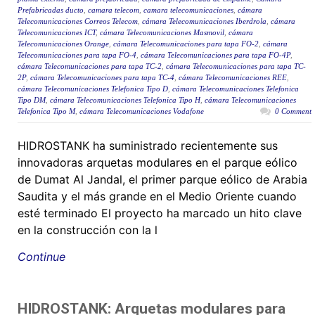
Prefabricadas ducto
,
camara telecom
,
camara telecomunicaciones
,
cámara
Telecomunicaciones Correos Telecom
,
cámara Telecomunicaciones Iberdrola
,
cámara
Telecomunicaciones ICT
,
cámara Telecomunicaciones Masmovil
,
cámara
Telecomunicaciones Orange
,
cámara Telecomunicaciones para tapa FO-2
,
cámara
Telecomunicaciones para tapa FO-4
,
cámara Telecomunicaciones para tapa FO-4P
,
cámara Telecomunicaciones para tapa TC-2
,
cámara Telecomunicaciones para tapa TC-
2P
,
cámara Telecomunicaciones para tapa TC-4
,
cámara Telecomunicaciones REE
,
cámara Telecomunicaciones Telefonica Tipo D
,
cámara Telecomunicaciones Telefonica
Tipo DM
,
cámara Telecomunicaciones Telefonica Tipo H
,
cámara Telecomunicaciones
Telefonica Tipo M
,
cámara Telecomunicaciones Vodafone
0 Comment
HIDROSTANK ha suministrado recientemente sus
innovadoras arquetas modulares en el parque eólico
de Dumat Al Jandal, el primer parque eólico de Arabia
Saudita y el más grande en el Medio Oriente cuando
esté terminado El proyecto ha marcado un hito clave
en la construcción con la l
Continue
HIDROSTANK: Arquetas modulares para