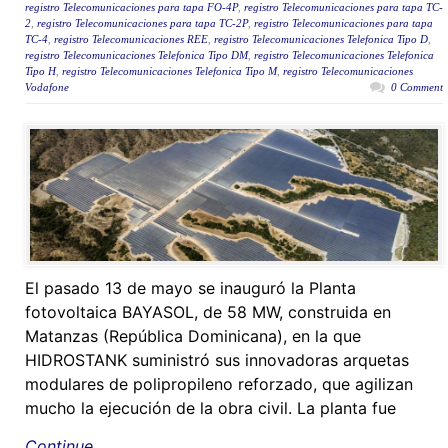
registro Telecomunicaciones para tapa FO-4P
,
registro Telecomunicaciones para tapa TC-
2
,
registro Telecomunicaciones para tapa TC-2P
,
registro Telecomunicaciones para tapa
TC-4
,
registro Telecomunicaciones REE
,
registro Telecomunicaciones Telefonica Tipo D
,
registro Telecomunicaciones Telefonica Tipo DM
,
registro Telecomunicaciones Telefonica
Tipo H
,
registro Telecomunicaciones Telefonica Tipo M
,
registro Telecomunicaciones
Vodafone
0 Comment
El pasado 13 de mayo se inauguró la Planta
fotovoltaica BAYASOL, de 58 MW, construida en
Matanzas (República Dominicana), en la que
HIDROSTANK suministró sus innovadoras arquetas
modulares de polipropileno reforzado, que agilizan
mucho la ejecución de la obra civil. La planta fue
Continue