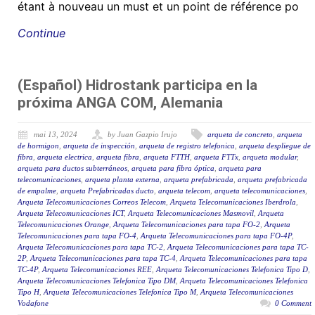
étant à nouveau un must et un point de référence po
Continue
(Español) Hidrostank participa en la
próxima ANGA COM, Alemania
mai 13, 2024
by Juan Gazpio Irujo
arqueta de concreto
,
arqueta
de hormigon
,
arqueta de inspección
,
arqueta de registro telefonica
,
arqueta despliegue de
fibra
,
arqueta electrica
,
arqueta fibra
,
arqueta FTTH
,
arqueta FTTx
,
arqueta modular
,
arqueta para ductos subterráneos
,
arqueta para fibra óptica
,
arqueta para
telecomunicaciones
,
arqueta planta externa
,
arqueta prefabricada
,
arqueta prefabricada
de empalme
,
arqueta Prefabricadas ducto
,
arqueta telecom
,
arqueta telecomunicaciones
,
Arqueta Telecomunicaciones Correos Telecom
,
Arqueta Telecomunicaciones Iberdrola
,
Arqueta Telecomunicaciones ICT
,
Arqueta Telecomunicaciones Masmovil
,
Arqueta
Telecomunicaciones Orange
,
Arqueta Telecomunicaciones para tapa FO-2
,
Arqueta
Telecomunicaciones para tapa FO-4
,
Arqueta Telecomunicaciones para tapa FO-4P
,
Arqueta Telecomunicaciones para tapa TC-2
,
Arqueta Telecomunicaciones para tapa TC-
2P
,
Arqueta Telecomunicaciones para tapa TC-4
,
Arqueta Telecomunicaciones para tapa
TC-4P
,
Arqueta Telecomunicaciones REE
,
Arqueta Telecomunicaciones Telefonica Tipo D
,
Arqueta Telecomunicaciones Telefonica Tipo DM
,
Arqueta Telecomunicaciones Telefonica
Tipo H
,
Arqueta Telecomunicaciones Telefonica Tipo M
,
Arqueta Telecomunicaciones
Vodafone
0 Comment