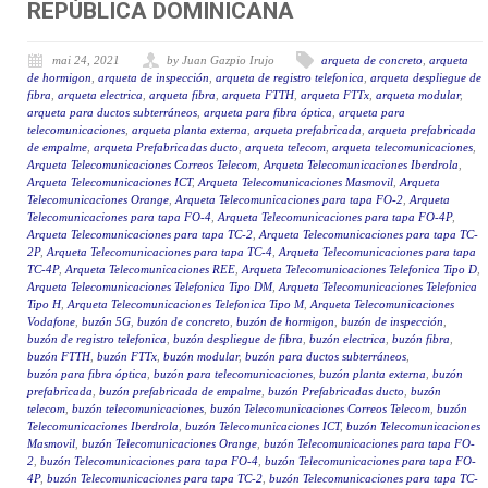
REPÚBLICA DOMINICANA
mai 24, 2021
by Juan Gazpio Irujo
arqueta de concreto
,
arqueta
de hormigon
,
arqueta de inspección
,
arqueta de registro telefonica
,
arqueta despliegue de
fibra
,
arqueta electrica
,
arqueta fibra
,
arqueta FTTH
,
arqueta FTTx
,
arqueta modular
,
arqueta para ductos subterráneos
,
arqueta para fibra óptica
,
arqueta para
telecomunicaciones
,
arqueta planta externa
,
arqueta prefabricada
,
arqueta prefabricada
de empalme
,
arqueta Prefabricadas ducto
,
arqueta telecom
,
arqueta telecomunicaciones
,
Arqueta Telecomunicaciones Correos Telecom
,
Arqueta Telecomunicaciones Iberdrola
,
Arqueta Telecomunicaciones ICT
,
Arqueta Telecomunicaciones Masmovil
,
Arqueta
Telecomunicaciones Orange
,
Arqueta Telecomunicaciones para tapa FO-2
,
Arqueta
Telecomunicaciones para tapa FO-4
,
Arqueta Telecomunicaciones para tapa FO-4P
,
Arqueta Telecomunicaciones para tapa TC-2
,
Arqueta Telecomunicaciones para tapa TC-
2P
,
Arqueta Telecomunicaciones para tapa TC-4
,
Arqueta Telecomunicaciones para tapa
TC-4P
,
Arqueta Telecomunicaciones REE
,
Arqueta Telecomunicaciones Telefonica Tipo D
,
Arqueta Telecomunicaciones Telefonica Tipo DM
,
Arqueta Telecomunicaciones Telefonica
Tipo H
,
Arqueta Telecomunicaciones Telefonica Tipo M
,
Arqueta Telecomunicaciones
Vodafone
,
buzón 5G
,
buzón de concreto
,
buzón de hormigon
,
buzón de inspección
,
buzón de registro telefonica
,
buzón despliegue de fibra
,
buzón electrica
,
buzón fibra
,
buzón FTTH
,
buzón FTTx
,
buzón modular
,
buzón para ductos subterráneos
,
buzón para fibra óptica
,
buzón para telecomunicaciones
,
buzón planta externa
,
buzón
prefabricada
,
buzón prefabricada de empalme
,
buzón Prefabricadas ducto
,
buzón
telecom
,
buzón telecomunicaciones
,
buzón Telecomunicaciones Correos Telecom
,
buzón
Telecomunicaciones Iberdrola
,
buzón Telecomunicaciones ICT
,
buzón Telecomunicaciones
Masmovil
,
buzón Telecomunicaciones Orange
,
buzón Telecomunicaciones para tapa FO-
2
,
buzón Telecomunicaciones para tapa FO-4
,
buzón Telecomunicaciones para tapa FO-
4P
,
buzón Telecomunicaciones para tapa TC-2
,
buzón Telecomunicaciones para tapa TC-