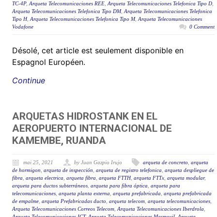
TC-4P
,
Arqueta Telecomunicaciones REE
,
Arqueta Telecomunicaciones Telefonica Tipo D
,
Arqueta Telecomunicaciones Telefonica Tipo DM
,
Arqueta Telecomunicaciones Telefonica
Tipo H
,
Arqueta Telecomunicaciones Telefonica Tipo M
,
Arqueta Telecomunicaciones
Vodafone
0 Comment
Désolé, cet article est seulement disponible en
Espagnol Européen.
Continue
ARQUETAS HIDROSTANK EN EL
AEROPUERTO INTERNACIONAL DE
KAMEMBE, RUANDA
mai 25, 2021
by Juan Gazpio Irujo
arqueta de concreto
,
arqueta
de hormigon
,
arqueta de inspección
,
arqueta de registro telefonica
,
arqueta despliegue de
fibra
,
arqueta electrica
,
arqueta fibra
,
arqueta FTTH
,
arqueta FTTx
,
arqueta modular
,
arqueta para ductos subterráneos
,
arqueta para fibra óptica
,
arqueta para
telecomunicaciones
,
arqueta planta externa
,
arqueta prefabricada
,
arqueta prefabricada
de empalme
,
arqueta Prefabricadas ducto
,
arqueta telecom
,
arqueta telecomunicaciones
,
Arqueta Telecomunicaciones Correos Telecom
,
Arqueta Telecomunicaciones Iberdrola
,
Arqueta Telecomunicaciones ICT
,
Arqueta Telecomunicaciones Masmovil
,
Arqueta