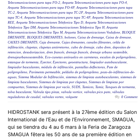
Telecomunicaciones para tapa FO-2
,
Arqueta Telecomunicaciones para tapa FO-4
,
Arqueta Telecomunicaciones para tapa FO-4P
,
Arqueta Telecomunicaciones para tapa
TC-2
,
Arqueta Telecomunicaciones para tapa TC-2P
,
Arqueta Telecomunicaciones para
tapa TC-4
,
Arqueta Telecomunicaciones para tapa TC-4P
,
Arqueta Telecomunicaciones
REE
,
Arqueta Telecomunicaciones Telefonica Tipo D
,
Arqueta Telecomunicaciones
Telefonica Tipo DM
,
Arqueta Telecomunicaciones Telefonica Tipo H
,
Arqueta
Telecomunicaciones Telefonica Tipo M
,
Arqueta Telecomunicaciones Vodafone
,
BLOQUE
DRENANTE
,
BLOQUES DRENANTES
,
bolones
,
Caixa de drenatge
,
Caixa de drenaxe
,
CAIXES DRENANTS
,
Caja drenante
,
Cajas drenantes
,
canales filtrantes
,
celda de
infiltración
,
clapetas
,
clapetas antirretorno
,
cubo de drenaje
,
cubo dren
,
depositos de
retencion
,
desodorizacion
,
dren francés
,
drenaje francés
,
drenaje urbano sostenible
,
drenajeurbanosostenible
,
Eco-cunetas antivuelco en carreteras
,
escalon de polipropileno
,
estanque de tormenta
,
Eyector
,
Eyectores
,
geoestructura
,
limpiador autobasculante
,
limpiador basculantes
,
módulo de infiltración
,
pantallas deflectoras
,
Pate de
polipropileno
,
Pavimento permeable
,
peldaño de polipropileno
,
pozo-de-infiltracion-de-
aguas
,
Sistema Modular de Infiltración
,
sistemas de limpieza autobasculantes
,
sistemas de
limpieza basculantes
,
Sistemas de limpieza por clapetas
,
Sistemas de limpieza por
compuertas
,
Sistemas de limpieza por vacío
,
SUDS
,
Tamices
,
Tamiz
,
Tanques de tormenta
,
tolva basculante
,
Valvula tipo pinza
,
valvula vortice
,
valvulas pico pato
,
válvulas
reguladoras de caudal
,
valvulas vortex
,
volquete
0 Comment
HIDROSTANK sera présent à la 27ème édition du Salon
International de l’Eau et de l’Environnement, SMAGUA,
qui se tiendra du 4 au 6 mars à la Feria de Zaragoza
SMAGUA fêtera les 50 ans de sa première édition en