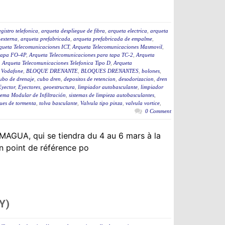
gistro telefonica
,
arqueta despliegue de fibra
,
arqueta electrica
,
arqueta
 externa
,
arqueta prefabricada
,
arqueta prefabricada de empalme
,
queta Telecomunicaciones ICT
,
Arqueta Telecomunicaciones Masmovil
,
 tapa FO-4P
,
Arqueta Telecomunicaciones para tapa TC-2
,
Arqueta
,
Arqueta Telecomunicaciones Telefonica Tipo D
,
Arqueta
 Vodafone
,
BLOQUE DRENANTE
,
BLOQUES DRENANTES
,
bolones
,
ubo de drenaje
,
cubo dren
,
depositos de retencion
,
desodorizacion
,
dren
Eyector
,
Eyectores
,
geoestructura
,
limpiador autobasculante
,
limpiador
tema Modular de Infiltración
,
sistemas de limpieza autobasculantes
,
ues de tormenta
,
tolva basculante
,
Valvula tipo pinza
,
valvula vortice
,
0 Comment
SMAGUA, qui se tiendra du 4 au 6 mars à la
n point de référence po
Y)