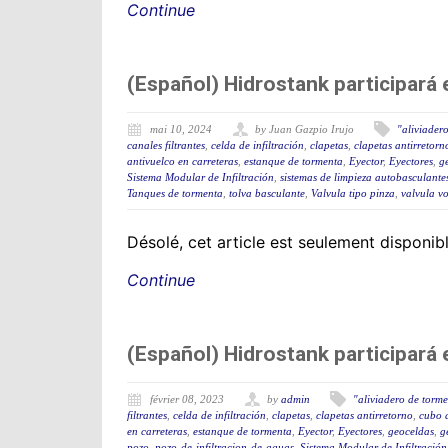
Continue
(Español) Hidrostank participará
mai 10, 2024
by Juan Gazpio Irujo
"aliviader
canales filtrantes
,
celda de infiltración
,
clapetas
,
clapetas antirretorn
antivuelco en carreteras
,
estanque de tormenta
,
Eyector
,
Eyectores
,
g
Sistema Modular de Infiltración
,
sistemas de limpieza autobasculante
Tanques de tormenta
,
tolva basculante
,
Valvula tipo pinza
,
valvula vo
Désolé, cet article est seulement disponi
Continue
(Español) Hidrostank participará
février 08, 2023
by
admin
"aliviadero de torm
filtrantes
,
celda de infiltración
,
clapetas
,
clapetas antirretorno
,
cubo 
en carreteras
,
estanque de tormenta
,
Eyector
,
Eyectores
,
geoceldas
,
g
pozo
,
pozo-de-infiltracion-de-aguas
,
Sistema Modular de Infiltración