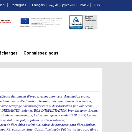
ish
|
Português
|
Français
|
العربية
|
русский
|
Polski
|
Türk
écharges
Connaissez-nous
efficace des bassins d’orage
,
Attenuation cells
,
Attenuation crates
,
ulator
,
bassin d’infiltration
,
bassin d’rétention
,
bassin de rétention
,
 avec nettoyage par hydroéjecteurs et désodorisation par voie sèche.
,
 DRENANTES
,
bolones
,
BOX D’INFILTRATION
,
brøndkammer
,
Brønn
,
,
Cable management pit
,
Cable management vault
,
CABLE PIT
,
Caisson
a modular em polipropileno de alta resistência
,
gem de fibra ótica e telefonia
,
caixas de passagem para fibras ópticas
,
 tipo R3
,
caixas de visita
,
Caixas Iluminação Pública
,
caixas para fibras