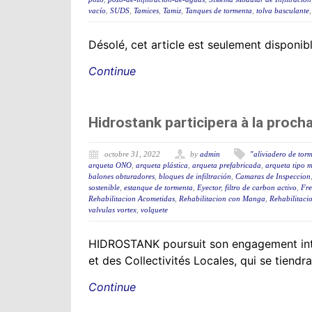
vacío
,
SUDS
,
Tamices
,
Tamiz
,
Tanques de tormenta
,
tolva basculante
Désolé, cet article est seulement disponi
Continue
Hidrostank participera à la proch
octobre 31, 2022
by
admin
"aliviadero de tor
arqueta ONO
,
arqueta plástica
,
arqueta prefabricada
,
arqueta tipo 
balones obturadores
,
bloques de infiltración
,
Camaras de Inspeccion
sostenible
,
estanque de tormenta
,
Eyector
,
filtro de carbon activo
,
Fre
Rehabilitacion Acometidas
,
Rehabilitacion con Manga
,
Rehabilitacio
valvulas vortex
,
volquete
HIDROSTANK poursuit son engagement intern
et des Collectivités Locales, qui se tiend
Continue