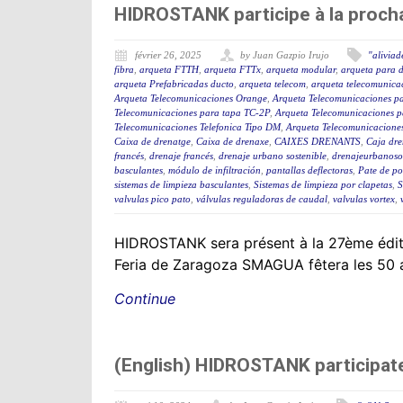
HIDROSTANK participe à la proc
février 26, 2025
by Juan Gazpio Irujo
"aliviad
fibra
,
arqueta FTTH
,
arqueta FTTx
,
arqueta modular
,
arqueta para d
arqueta Prefabricadas ducto
,
arqueta telecom
,
arqueta telecomunica
Arqueta Telecomunicaciones Orange
,
Arqueta Telecomunicaciones p
Telecomunicaciones para tapa TC-2P
,
Arqueta Telecomunicaciones p
Telecomunicaciones Telefonica Tipo DM
,
Arqueta Telecomunicaciones
Caixa de drenatge
,
Caixa de drenaxe
,
CAIXES DRENANTS
,
Caja dre
francés
,
drenaje francés
,
drenaje urbano sostenible
,
drenajeurbanoso
basculantes
,
módulo de infiltración
,
pantallas deflectoras
,
Pate de po
sistemas de limpieza basculantes
,
Sistemas de limpieza por clapetas
,
S
valvulas pico pato
,
válvulas reguladoras de caudal
,
valvulas vortex
,
HIDROSTANK sera présent à la 27ème éditio
Feria de Zaragoza SMAGUA fêtera les 50 a
Continue
(English) HIDROSTANK participat