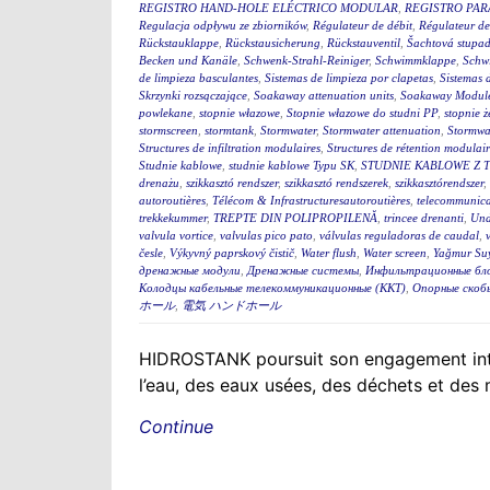
REGISTRO HAND-HOLE ELÉCTRICO MODULAR
,
REGISTRO PA
Regulacja odpływu ze zbiorników
,
Régulateur de débit
,
Régulateur de
Rückstauklappe
,
Rückstausicherung
,
Rückstauventil
,
Šachtová stupad
Becken und Kanäle
,
Schwenk-Strahl-Reiniger
,
Schwimmklappe
,
Schw
de limpieza basculantes
,
Sistemas de limpieza por clapetas
,
Sistemas 
Skrzynki rozsączające
,
Soakaway attenuation units
,
Soakaway Modul
powlekane
,
stopnie włazowe
,
Stopnie włazowe do studni PP
,
stopnie ż
stormscreen
,
stormtank
,
Stormwater
,
Stormwater attenuation
,
Stormwa
Structures de infiltration modulaires
,
Structures de rétention modulair
Studnie kablowe
,
studnie kablowe Typu SK
,
STUDNIE KABLOWE Z 
drenażu
,
szikkasztó rendszer
,
szikkasztó rendszerek
,
szikkasztórendszer
,
autoroutières
,
Télécom & Infrastructuresautoroutières
,
telecommunica
trekkekummer
,
TREPTE DIN POLIPROPILENĂ
,
trincee drenanti
,
Und
valvula vortice
,
valvulas pico pato
,
válvulas reguladoras de caudal
,
česle
,
Výkyvný paprskový čistič
,
Water flush
,
Water screen
,
Yağmur Suy
дренажные модули
,
Дренажные системы
,
Инфильтрационные бл
Колодцы кабельные телекоммуникационные (ККТ)
,
Опорные скоб
ホール
,
電気 ハンドホール
HIDROSTANK poursuit son engagement interna
l’eau, des eaux usées, des déchets et des
Continue