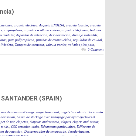
ncia)
caciones
,
arqueta electrica
,
Arqueta ENDESA
,
arqueta ladrillo
,
arqueta
s polipropileno
,
arquetas sevillana endesa
,
arquetas telefonica
,
balones
to modular
,
depositos de retencion
,
desodorizacion
,
drenaje sostenible
,
toras
,
pate polipropileno
,
pruebas de estanqueidad
,
regulador de caudal
,
aliviadero
,
Tanques de tormenta
,
valvula vortice
,
valvulas pico pato
,
0 Comment
 SANTANDER (SPAIN)
icace des bassins d’orage
,
auget basculant
,
augets basculants
,
Bacia anti-
odorisation
,
bassin de stockage avec nettoyage par hydroéjecteurs et
apet de nez
,
clapetas
,
clapetas antirretorno
,
clapets
,
clapets anti-retour
,
tanks.
,
CSO retention tanks
,
Décanteurs particulaires
,
Déflecteur de
tos de retencion
,
Descarregador de tempestade
,
desodorizacion
,