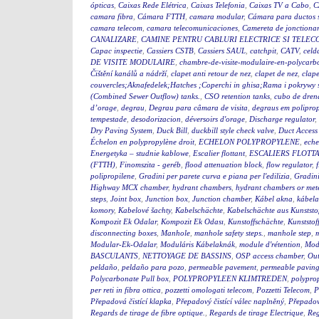
ópticas
,
Caixas Rede Elétrica
,
Caixas Telefonia
,
Caixas TV a Cabo
,
C
camara fibra
,
Cámara FTTH
,
camara modular
,
Cámara para ductos 
camara telecom
,
camara telecomunicaciones
,
Camereta de jonctiona
CANALIZARE
,
CAMINE PENTRU CABLURI ELECTRICE SI TELEC
Capac inspectie
,
Cassiers CSTB
,
Cassiers SAUL
,
catchpit
,
CATV
,
celd
DE VISITE MODULAIRE
,
chambre-de-visite-modulaire-en-polycarb
Čištění kanálů a nádrží
,
clapet anti retour de nez
,
clapet de nez
,
clape
couvercles;Aknafedelek;Hatches ;Coperchi in ghisa;Rama i pokry
(Combined Sewer Outflow) tanks.
,
CSO retention tanks
,
cubo de dren
d’orage
,
degrau
,
Degrau para câmara de visita
,
degraus em polipro
tempestade
,
desodorizacion
,
déversoirs d'orage
,
Discharge regulator
,
Dry Paving System
,
Duck Bill
,
duckbill style check valve
,
Duct Access
Échelon en polypropylène droit
,
ECHELON POLYPROPYLENE
,
eche
Energetyka – studnie kablowe
,
Escalier flottant
,
ESCALIERS FLOTTA
(FTTH)
,
Finomszita - geréb
,
flood attenuation block
,
flow regulator
,
polipropilene
,
Gradini per parete curva e piana per l'edilizia
,
Gradini
Highway MCX chamber
,
hydrant chambers
,
hydrant chambers or mete
steps
,
Joint box
,
Junction box
,
Junction chamber
,
Kábel akna
,
kábel
komory
,
Kabelové šachty
,
Kabelschächte
,
Kabelschächte aus Kunststo
Kompozit Ek Odalar
,
Kompozit Ek Odası
,
Kunstoffschächte
,
Kunststof
disconnecting boxes
,
Manhole
,
manhole safety steps.
,
manhole step
,
m
Modular-Ek-Odalar
,
Moduláris Kábelaknák
,
module d'rétention
,
Modu
BASCULANTS
,
NETTOYAGE DE BASSINS
,
OSP access chamber
,
Out
peldaño
,
peldaño para pozo
,
permeable pavement
,
permeable pavin
Polycarbonate Pull box
,
POLYPROPYLEEN KLIMTREDEN
,
polyprop
per reti in fibra ottica
,
pozzetti omologati telecom
,
Pozzetti Telecom
,
P
Přepadová čistící klapka
,
Přepadový čistící válec naplněný
,
Přepadový
Regards de tirage de fibre optique.
,
Regards de tirage Electrique
,
Reg