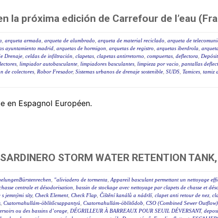
en la próxima edición de Carrefour de l’eau (Fra
a
,
arqueta armada
,
arqueta de alumbrado
,
arqueta de material reciclado
,
arqueta de telecomuni
as ayuntamiento madrid
,
arquetas de hormigon
,
arquetas de registro
,
arquetas iberdrola
,
arqueta
de Drenaje
,
celdas de infiltración
,
clapetas
,
clapetas antirretorno
,
compuertas
,
deflectora
,
Depósi
lectores
,
limpiador autobasculante
,
limpiadores basculantes
,
limpieza por vacio
,
pantallas deflec
n de colectores
,
Robor Fresador
,
Sistemas urbanos de drenaje sostenible
,
SUDS
,
Tamices
,
tamiz 
ble en Espagnol Européen.
 SARDINERO STORM WATER RETENTION TANK,
gelungenBürstenrechen
,
"aliviadero de tormenta
,
Appareil basculant permettant un nettoyage eff
chasse centrale et désodorisation
,
bassin de stockage avec nettoyage par clapets de chasse et dés
e s jemnými síty
,
Check Element
,
Check Flap
,
Čištění kanálů a nádrží
,
clapet anti retour de nez
,
cl
s
,
Csatornahullám-öblítőcsappantyú
,
Csatornahullám-öblítődob
,
CSO (Combined Sewer Outflow) 
éversoirs ou des bassins d’orage
,
DÉGRILLEUR À BARREAUX POUR SEUIL DÉVERSANT
,
deposi