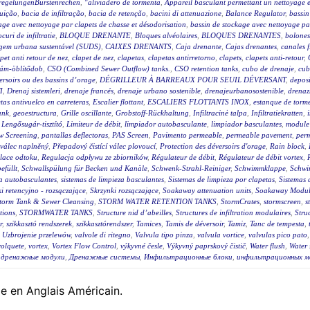
sregelungenBürstenrechen
,
"aliviadero de tormenta
,
Appareil basculant permettant un nettoyage e
luição
,
bacia de infiltração
,
bacia de retenção
,
bacini di attenuazione
,
Balance Regulator
,
bassin
age avec nettoyage par clapets de chasse et désodorisation
,
bassin de stockage avec nettoyage par
ocuri de infiltratie
,
BLOQUE DRENANTE
,
Bloques alvéolaires
,
BLOQUES DRENANTES
,
bolones
agem urbana sustentável (SUDS)
,
CAIXES DRENANTS
,
Caja drenante
,
Cajas drenantes
,
canales f
pet anti retour de nez
,
clapet de nez
,
clapetas
,
clapetas antirretorno
,
clapets
,
clapets anti-retour
,
lám-öblítődob
,
CSO (Combined Sewer Outflow) tanks.
,
CSO retention tanks
,
cubo de drenaje
,
cub
éversoirs ou des bassins d’orage
,
DÉGRILLEUR À BARREAUX POUR SEUIL DÉVERSANT
,
deposi
I
,
Drenaj sistemleri
,
drenaje francés
,
drenaje urbano sostenible
,
drenajeurbanosostenible
,
drenaz
as antivuelco en carreteras
,
Escalier flottant
,
ESCALIERS FLOTTANTS INOX
,
estanque de torm
ank
,
geoestructura
,
Grille oscillante
,
Grobstoff-Rückhaltung
,
Infiltracinė talpa
,
Infiltratiekratten
,
,
Lengősugár-tisztító
,
Limiteur de débit
,
limpiador autobasculante
,
limpiador basculantes
,
module 
w Screening
,
pantallas deflectoras
,
PAS Screen
,
Pavimento permeable
,
permeable pavement
,
per
 válec naplněný
,
Přepadový čistící válec plovoucí
,
Protection des déversoirs d'orage
,
Rain block
,
lace odtoku
,
Regulacja odpływu ze zbiorników
,
Régulateur de débit
,
Régulateur de débit vortex
,
efüllt
,
Schwallspülung für Becken und Kanäle
,
Schwenk-Strahl-Reiniger
,
Schwimmklappe
,
Schwi
za autobasculantes
,
sistemas de limpieza basculantes
,
Sistemas de limpieza por clapetas
,
Sistemas 
i retencyjno - rozsączające
,
Skrzynki rozsączające
,
Soakaway attenuation units
,
Soakaway Modul
torm Tank & Sewer Cleansing
,
STORM WATER RETENTION TANKS
,
StormCrates
,
stormscreen
,
s
tions
,
STORMWATER TANKS
,
Structure nid d’abeilles
,
Structures de infiltration modulaires
,
Stru
r
,
szikkasztó rendszerek
,
szikkasztórendszer
,
Tamices
,
Tamis de déversoir
,
Tamiz
,
Tanc de tempesta
,
,
Uzbrojenie przelewów
,
valvole di ritegno
,
Valvula tipo pinza
,
valvula vortice
,
valvulas pico pato
volquete
,
vortex
,
Vortex Flow Control
,
výkyvné česle
,
Výkyvný paprskový čistič
,
Water flush
,
Water 
,
дренажные модули
,
Дренажные системы
,
Инфильтрационные блоки
,
инфильтрационных м
le en Anglais Américain.