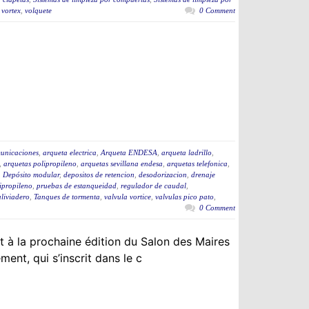
 vortex
,
volquete
0 Comment
municaciones
,
arqueta electrica
,
Arqueta ENDESA
,
arqueta ladrillo
,
,
arquetas polipropileno
,
arquetas sevillana endesa
,
arquetas telefonica
,
,
Depósito modular
,
depositos de retencion
,
desodorizacion
,
drenaje
ipropileno
,
pruebas de estanqueidad
,
regulador de caudal
,
aliviadero
,
Tanques de tormenta
,
valvula vortice
,
valvulas pico pato
,
0 Comment
 à la prochaine édition du Salon des Maires
ent, qui s’inscrit dans le c