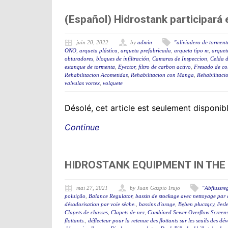
(Español) Hidrostank participará 
juin 20, 2022
by
admin
"aliviadero de torment
ONO
,
arqueta plástica
,
arqueta prefabricada
,
arqueta tipo m
,
arquet
obturadores
,
bloques de infiltración
,
Camaras de Inspeccion
,
Celda 
estanque de tormenta
,
Eyector
,
filtro de carbon activo
,
Fresado de co
Rehabilitacion Acometidas
,
Rehabilitacion con Manga
,
Rehabilitacio
valvulas vortex
,
volquete
Désolé, cet article est seulement disponi
Continue
HIDROSTANK EQUIPMENT IN THE
mai 27, 2021
by Juan Gazpio Irujo
"Abflussre
poluição
,
Balance Regulator
,
bassin de stockage avec nettoyage par 
désodorisation par voie sèche.
,
bassins d'orage
,
Bęben płuczący
,
česl
Clapets de chasses
,
Clapets de nez
,
Combined Sewer Overflow Screen
flottants.
,
déflecteur pour la retenue des flottants sur les seuils des d