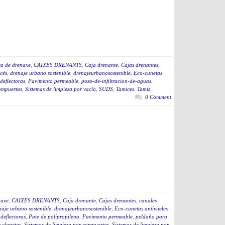
xa de drenaxe
,
CAIXES DRENANTS
,
Caja drenante
,
Cajas drenantes
,
cés
,
drenaje urbano sostenible
,
drenajeurbanosostenible
,
Eco-cunetas
deflectoras
,
Pavimento permeable
,
pozo-de-infiltracion-de-aguas
,
compuertas
,
Sistemas de limpieza por vacío
,
SUDS
,
Tamices
,
Tamiz
,
0 Comment
naxe
,
CAIXES DRENANTS
,
Caja drenante
,
Cajas drenantes
,
canales
naje urbano sostenible
,
drenajeurbanosostenible
,
Eco-cunetas antivuelco
 deflectoras
,
Pate de polipropileno
,
Pavimento permeable
,
peldaño para
 clapetas
,
Sistemas de limpieza por compuertas
,
Sistemas de limpieza por