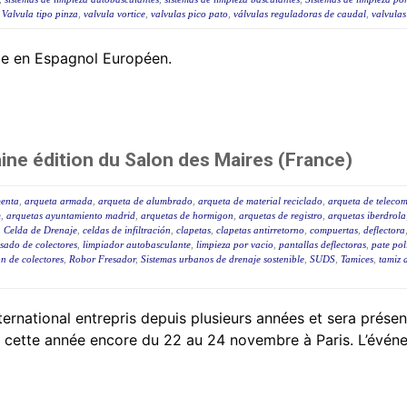
,
Valvula tipo pinza
,
valvula vortice
,
valvulas pico pato
,
válvulas reguladoras de caudal
,
valvulas
ble en Espagnol Européen.
aine édition du Salon des Maires (France)
menta
,
arqueta armada
,
arqueta de alumbrado
,
arqueta de material reciclado
,
arqueta de teleco
m
,
arquetas ayuntamiento madrid
,
arquetas de hormigon
,
arquetas de registro
,
arquetas iberdrola
,
Celda de Drenaje
,
celdas de infiltración
,
clapetas
,
clapetas antirretorno
,
compuertas
,
deflectora
sado de colectores
,
limpiador autobasculante
,
limpieza por vacio
,
pantallas deflectoras
,
pate pol
n de colectores
,
Robor Fresador
,
Sistemas urbanos de drenaje sostenible
,
SUDS
,
Tamices
,
tamiz 
ational entrepris depuis plusieurs années et sera présent
ra cette année encore du 22 au 24 novembre à Paris. L’événem