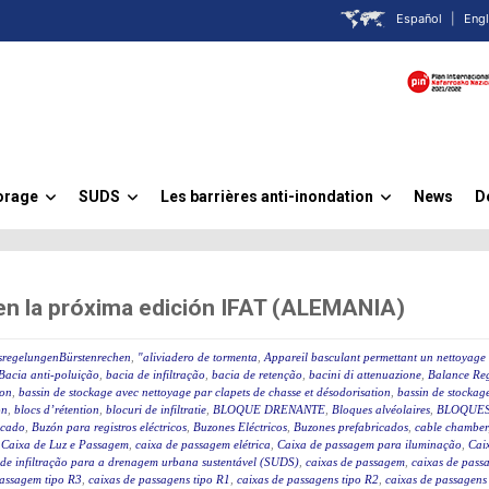
Español
|
Engl
orage
SUDS
Les barrières anti-inondation
News
D
»
»
»
 en la próxima edición IFAT (ALEMANIA)
sregelungenBürstenrechen
,
"aliviadero de tormenta
,
Appareil basculant permettant un nettoyage 
Bacia anti-poluição
,
bacia de infiltração
,
bacia de retenção
,
bacini di attenuazione
,
Balance Reg
ion
,
bassin de stockage avec nettoyage par clapets de chasse et désodorisation
,
bassin de stockage
on
,
blocs d’rétention
,
blocuri de infiltratie
,
BLOQUE DRENANTE
,
Bloques alvéolaires
,
BLOQUES
icado
,
Buzón para registros eléctricos
,
Buzones Eléctricos
,
Buzones prefabricados
,
cable chamber
,
Caixa de Luz e Passagem
,
caixa de passagem elétrica
,
Caixa de passagem para iluminação
,
Caix
 de infiltração para a drenagem urbana sustentável (SUDS)
,
caixas de passagem
,
caixas de passa
passagem tipo R3
,
caixas de passagens tipo R1
,
caixas de passagens tipo R2
,
caixas de passagens