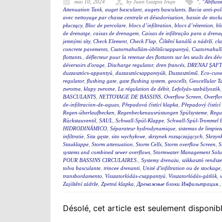
mai 10, 2024
by Juan Gazpio Irujo
"
,
"Abflus
Attenuation Tank
,
auget basculant
,
augets basculants
,
Bacia anti-po
avec nettoyage par chasse centrale et désodorisation
,
bassin de stock
płuczący
,
Bloc de percolare
,
blocs d’infiltration
,
blocs d’rétention
,
bl
de drenatge
,
caixas de drenagem
,
Caixas de infiltração para a dren
jemnými síty
,
Check Element
,
Check Flap
,
Čištění kanálů a nádrží
,
cla
concrete pavements
,
Csatornahullám-öblítőcsappantyú
,
Csatornahul
flottants.
,
déflecteur pour la retenue des flottants sur les seuils des d
déversoirs d'orage
,
Discharge regulator
,
dren francés
,
DRENAJ ŞAFT
duzzasztócs-appantyú
,
duzzasztócsappantyúk
,
Duzzasztómű
,
Eco-cunet
regulator
,
flushing gate
,
gate flushing system
,
geocells
,
Geocellular T
zwrotna
,
klapy zwrotne
,
La régulation de débit
,
Lefolyás-szabályozók
BASCULANTS
,
NETTOYAGE DE BASSINS
,
Overflow Screen
,
Overflo
de-infiltracion-de-aguas
,
Přepadová čistící klapka
,
Přepadový čistící
Regen-überlaufbecken
,
Regenbeckenausrüstungen Spülsysteme
,
Regu
Rückstauventil
,
SAUL
,
Schwall-Spül-Klappe
,
Schwall-Spül-Trommel b
HIDRODINÁMICO
,
Séparateur hydrodynamique
,
sistemas de limpie
infiltratie
,
Sita gęste
,
sito wychyłowe
,
skrzynek rozsączających
,
Skrzynk
Stauklappe
,
Storm attenuation
,
Storm Cells
,
Storm overflow Screen
,
S
systems and combined sewer overflows
,
Stormwater Management Solu
POUR BASSINS CIRCULAIRES.
,
Systemy drenażu
,
szikkasztó rendsze
tolva basculante
,
trincee drenanti
,
Unité d'infiltration ou de stockage
transbordamento
,
Visszatorlódás-csappantyú
,
Visszatorlódás-gátlók
,
Zajištění zádrže
,
Zpetná klapka
,
Дренажные блоки Инфильтрация.
Désolé, cet article est seulement disponib