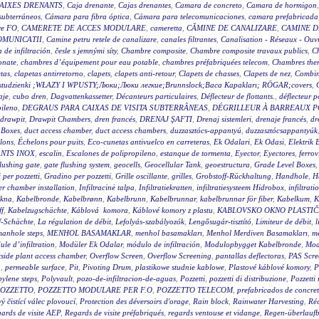
AIXES DRENANTS
,
Caja drenante
,
Cajas drenantes
,
Camara de concreto
,
Camara de hormigon
subterráneos
,
Cámara para fibra óptica
,
Cámara para telecomunicaciones
,
camara prefabricada
re FO
,
CAMERETE DE ACCES MODULARE
,
cameretta
,
CĂMINE DE CANALIZARE
,
CAMINE D
OMUNICATII
,
Camine petru retele de canalizare
,
canales filtrantes
,
Canalisation - Réseaux - Ouv
a de infiltración
,
česle s jemnými síty
,
Chambre composite
,
Chambre composite travaux publics
,
C
onate
,
chambres d’équipement pour eau potable
,
chambres préfabriquées telecom
,
Chambres ther
tas
,
clapetas antirretorno
,
clapets
,
clapets anti-retour
,
Clapets de chasses
,
Clapets de nez
,
Combin
wy studzienki ;WŁAZY I WPUSTY;Люки;Люки легкие;Brunnslock;Baca Kapakları; RÖGAR;covers
,
aje
,
cubo dren
,
Dagvattenkassetter
,
Décanteurs particulaires
,
Déflecteur de flottants.
,
déflecteur p
pileno
,
DEGRAUS PARA CAIXAS DE VISITA SUBTERRÂNEAS
,
DÉGRILLEUR À BARREAUX P
drawpit
,
Drawpit Chambers
,
dren francés
,
DRENAJ ŞAFTI
,
Drenaj sistemleri
,
drenaje francés
,
dr
 Boxes
,
duct access chamber
,
duct access chambers
,
duzzasztócs-appantyú
,
duzzasztócsappantyúk
lons
,
Échelons pour puits
,
Eco-cunetas antivuelco en carreteras
,
Ek Odalari
,
Ek Odasi
,
Elektrik 
NTS INOX
,
escalin
,
Escalones de polipropileno
,
estanque de tormenta
,
Eyector
,
Eyectores
,
ferrov
flushing gate
,
gate flushing system
,
geocells
,
Geocellular Tank
,
geoestructura
,
Grade Level Boxes
 per pozzetti
,
Gradino per pozzetti
,
Grille oscillante
,
grilles
,
Grobstoff-Rückhaltung
,
Handhole
,
H
r chamber installation
,
Infiltracinė talpa
,
Infiltratiekratten
,
infiltratiesysteem Hidrobox
,
infiltrati
akna
,
Kabelbronde
,
Kabelbrønn
,
Kabelbrunn
,
Kabelbrunnar
,
kabelbrunnar för fiber
,
Kabelkum
,
K
ff
,
Kabelzugschächte
,
Káblová komora
,
Káblové komory z plastu
,
KABLOVSKO OKNO PLASTI
f-Schächte
,
La régulation de débit
,
Lefolyás-szabályozók
,
Lengősugár-tisztító
,
Limiteur de débit
,
l
anhole steps
,
MENHOL BASAMAKLAR
,
menhol basamakları
,
Menhol Merdiven Basamakları
,
me
le d’infiltration
,
Modüler Ek Odalar
,
módulo de infiltración
,
Modulopbygget Kabelbronde
,
Mod
side plant access chamber
,
Overflow Screen
,
Overflow Screening
,
pantallas deflectoras
,
PAS Scre
g
,
permeable surface
,
Pit
,
Pivoting Drum
,
plastikowe studnie kablowe
,
Plastové káblové komory
,
P
ylene steps
,
Polyvault
,
pozo-de-infiltracion-de-aguas
,
Pozzetti
,
pozzetti di distribuzione
,
Pozzetti
OZZETTO
,
POZZETTO MODULARE PER F.O
,
POZZETTO TELECOM
,
prefabricados de concre
 čistící válec plovoucí
,
Protection des déversoirs d'orage
,
Rain block
,
Rainwater Harvesting
,
Réc
ards de visite AEP
,
Regards de visite préfabriqués
,
regards ventouse et vidange
,
Regen-überlauf