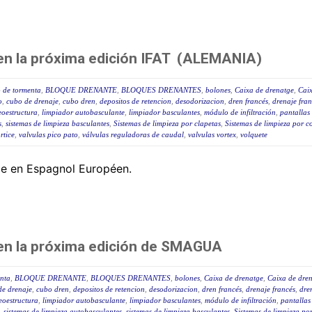
 en la próxima edición IFAT (ALEMANIA)
o de tormenta
,
BLOQUE DRENANTE
,
BLOQUES DRENANTES
,
bolones
,
Caixa de drenatge
,
Cai
o
,
cubo de drenaje
,
cubo dren
,
depositos de retencion
,
desodorizacion
,
dren francés
,
drenaje fran
eoestructura
,
limpiador autobasculante
,
limpiador basculantes
,
módulo de infiltración
,
pantallas 
s
,
sistemas de limpieza basculantes
,
Sistemas de limpieza por clapetas
,
Sistemas de limpieza por 
rtice
,
valvulas pico pato
,
válvulas reguladoras de caudal
,
valvulas vortex
,
volquete
ble en Espagnol Européen.
 en la próxima edición de SMAGUA
enta
,
BLOQUE DRENANTE
,
BLOQUES DRENANTES
,
bolones
,
Caixa de drenatge
,
Caixa de dre
de drenaje
,
cubo dren
,
depositos de retencion
,
desodorizacion
,
dren francés
,
drenaje francés
,
dre
eoestructura
,
limpiador autobasculante
,
limpiador basculantes
,
módulo de infiltración
,
pantallas
,
sistemas de limpieza autobasculantes
,
sistemas de limpieza basculantes
,
Sistemas de limpieza por