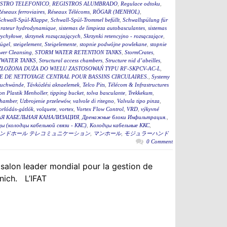
STRO TELEFONICO
,
REGISTROS ALUMBRADO
,
Regulace odtoku
,
éseaux ferroviaires
,
Réseaux Télécoms
,
RÖGAR (MENHOL)
,
Schwall-Spül-Klappe
,
Schwall-Spül-Trommel befüllt
,
Schwallspülung für
rateur hydrodynamique
,
sistemas de limpieza autobasculantes
,
sistemas
wychyłowe
,
skrzynek rozsączających
,
Skrzynki retencyjno - rozsączające
,
bügel
,
steigelement
,
Steigelemente
,
stopnie podwójne powlekane
,
stopnie
wer Cleansing
,
STORM WATER RETENTION TANKS
,
StormCrates
,
WATER TANKS
,
Structural access chambers
,
Structure nid d’abeilles
,
ZŁOŻONA DUŻA DO WIELU ZASTOSOWAŃ TYPU RF-SKPCV-AC-L
,
E DE NETTOYAGE CENTRAL POUR BASSINS CIRCULAIRES.
,
Systemy
auchwände
,
Távközlési aknaelemek
,
Telco Pits
,
Télécom & Infrastructures
n Plastik Menholler
,
tipping bucket
,
tolva basculante
,
Trekkekum
,
hamber
,
Uzbrojenie przelewów
,
valvole di ritegno
,
Valvula tipo pinza
,
torlódás-gátlók
,
volquete
,
vortex
,
Vortex Flow Control
,
VRD
,
výkyvné
Я КАБЕЛЬНАЯ КАНАЛИЗАЦИЯ
,
Дренажные блоки Инфильтрация.
,
ы (колодцы кабельной связи - ККС)
,
Колодцы кабельные ККС
,
ンドホール テレコミュニケーション
,
マンホール
,
モジュラーハンド
0 Comment
 salon leader mondial pour la gestion de
nich. L’IFAT