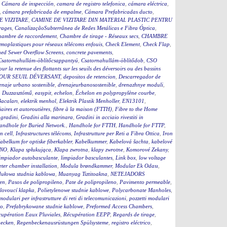
,
Cámara de inspección
,
camara de registro telefonica
,
cámara eléctrica
,
,
cámara prefabricada de empalme
,
Cámara Prefabricadas ducto
,
E VIZITARE
,
CAMINE DE VIZITARE DIN MATERIAL PLASTIC PENTRU
rages
,
CanalizaçãoSubterrânea de Redes Metálicas e Fibra Óptica
,
hambre de raccordement
,
Chambre de tirage - Réseaux secs
,
CHAMBRE
moplastiques pour réseaux télécoms enfouis
,
Check Element
,
Check Flap
,
ed Sewer Overflow Screens
,
concrete pavements
,
Csatornahullám-öblítőcsappantyú
,
Csatornahullám-öblítődob
,
CSO
our la retenue des flottants sur les seuils des déversoirs ou des bassins
OUR SEUIL DÉVERSANT
,
depositos de retencion
,
Descarregador de
enaje urbano sostenible
,
drenajeurbanosostenible
,
drenazhnye moduli
,
,
Duzzasztómű
,
easypit
,
echelon
,
Échelon en polypropylène courbe
,
Bacaları
,
elektrik menhol
,
Elektrik Plastik Menholler
,
EN13101
,
iaires et autoroutières
,
fibre à la maison (FTTH)
,
Fibre to the Home
,
gradini
,
Gradini alla marinara
,
Gradini in acciaio rivestiti in
andhole for Buried Network.
,
Handhole for FTTH
,
Handhole for FTTP
,
on cell
,
Infrastructures télécoms
,
Infrastrutture per Reti a Fibra Ottica
,
Iron
abelkum for optiske fiberkabler
,
Kabelkummer
,
Kabelová šachta
,
kabelové
ČNO
,
Klapa spłukująca
,
Klapa zwrotna
,
klapy zwrotne
,
Komorové Zekany
,
impiador autobasculante
,
limpiador basculantes
,
Link box
,
low voltage
ter chamber installation
,
Modula brøndkammer
,
Modular Ek Odası
,
ułowa studnia kablowa
,
Muanyag Tiztitoakna
,
NETEJADORS
en
,
Pasos de polipropileno
,
Pate de polipropileno
,
Pavimento permeable
,
lovoucí klapka
,
Polietylenowe studnie kablowe
,
Polycarbonate Manholes
,
 modulari per infrastrutture di reti di telecomunicazioni
,
pozzetti modulari
to
,
Prefabrykowane studnie kablowe
,
Preformed Access Chambers
,
upération Eaux Pluviales
,
Récupération EEPP
,
Regards de tirage
,
becken
,
Regenbeckenausrüstungen Spülsysteme
,
registro eléctrico
,