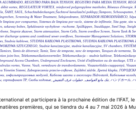
RA ALUMBRADO
,
REGISTRO PARA BAJA TENSION
,
REGISTRO PARA MEDIA TENSION
,
REGI
 débit vortex
,
REGULATEUR VORTEX
,
reinforced polypropylene manholes
,
Réseaux d'énergie
,
R
la
,
ŠAHT
,
SAUL
,
Schachtabdeckungen;Šachtové kanalizační poklopy;Tampons
,
Schouwputten
,
ingrechen
,
Screening & Water Treatment
,
Seksjonsbrønn
,
SEPARADOR HIDRODINÁMICO
,
Sépa
de limpieza por compuertas
,
Sistemas de limpieza por vacío
,
sisteme de infiltratie
,
Sita gęste
,
sito 
es
,
sokaway bobex
,
Spłukiwanie wychyłowe –ruchome
,
Spülkippen
,
Stauklappe
,
Steel Step
,
Steig
eliwne
,
Stopnie złazowe
,
Storm attenuation
,
Storm Cells
,
Storm overflow Screen
,
Storm Tank & Se
ter discharge systems and combined sewer overflows
,
Stormwater Management Solutions
,
STORM
es
,
Studnia kablowa
,
STUDNIA KABLOWA PLASTIKOWA
,
STUDNIA KABLOWA PLASTIKOWA 
TWORZYWA SZTUCZNEGO
,
Studnie kana|tzacyjne
,
studnie kanalizacyjne
,
SV chambers
,
SYSTÈM
Tamices
,
Tamis de déversoir
,
Tamiz
,
Tanc de tempesta
,
tanc de tempestes
,
Tanques de tormenta
,
T
tion joint box
,
Telekommunikationsverteiler
,
Telekomunikacja – studnie kablowe
,
Telekomünikasyo
erground Access Chambers
,
Underground Enclosures
,
Unité d'infiltration ou de stockage
,
UTX c
valvulas vortex
,
Vanne
,
Vault
,
vertedouro de transbordamento
,
Visszatorlódás-csappantyú
,
Vissza
u Yönetim Sistemi
,
Zabezpieczenia przeciw-cofkowe
,
Zajištění zádrže
,
Zpetná klapka
,
ГОРОДСКА
оки
,
инфильтрационных модулей
,
Кабелни шахти и аксесоари Hidrostank
,
Кабельные колодц
ы
,
сертификат ТР
,
Скобы ходовые
,
خطوات غرف التفتيش
,
تنك مانع العواصف
,
ハンドホール
,
ハ
tional et participera à la prochaine édition de l’IFAT, le
 matières premières, qui se tiendra du 4 au 7 mai 2026 à Mu