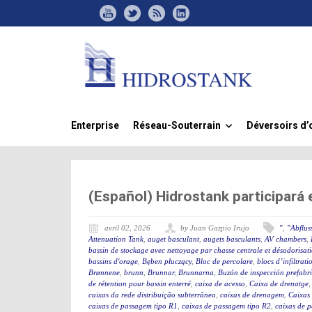
Enterprise
Réseau-Souterrain
Déversoirs d’
»
(Español) Hidrostank participará
avril 02, 2026
by Juan Gazpio Irujo
"
,
"Abflus
Attenuation Tank
,
auget basculant
,
augets basculants
,
AV chambers
,
bassin de stockage avec nettoyage par chasse centrale et désodorisat
bassins d'orage
,
Bęben płuczący
,
Bloc de percolare
,
blocs d’infiltrati
Brønnene
,
brunn
,
Brunnar
,
Brunnarna
,
Buzón de inspección prefabr
de rétention pour bassin enterré
,
caixa de acesso
,
Caixa de drenatge
caixas da rede distribuição subterrânea
,
caixas de drenagem
,
Caixas
caixas de passagem tipo R1
,
caixas de passagem tipo R2
,
caixas de 