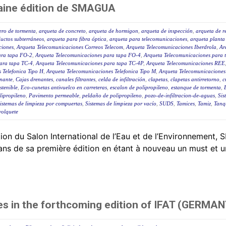
haine édition de SMAGUA
ero de tormenta
,
arqueta de concreto
,
arqueta de hormigon
,
arqueta de inspección
,
arqueta de re
uctos subterráneos
,
arqueta para fibra óptica
,
arqueta para telecomunicaciones
,
arqueta planta
ciones
,
Arqueta Telecomunicaciones Correos Telecom
,
Arqueta Telecomunicaciones Iberdrola
,
Ar
ara tapa FO-2
,
Arqueta Telecomunicaciones para tapa FO-4
,
Arqueta Telecomunicaciones para
ara tapa TC-4
,
Arqueta Telecomunicaciones para tapa TC-4P
,
Arqueta Telecomunicaciones REE
 Telefonica Tipo H
,
Arqueta Telecomunicaciones Telefonica Tipo M
,
Arqueta Telecomunicaciones
nante
,
Cajas drenantes
,
canales filtrantes
,
celda de infiltración
,
clapetas
,
clapetas antirretorno
,
c
stenible
,
Eco-cunetas antivuelco en carreteras
,
escalon de polipropileno
,
estanque de tormenta
,
lipropileno
,
Pavimento permeable
,
peldaño de polipropileno
,
pozo-de-infiltracion-de-aguas
,
Sis
istemas de limpieza por compuertas
,
Sistemas de limpieza por vacío
,
SUDS
,
Tamices
,
Tamiz
,
Tanq
volquete
n du Salon International de l’Eau et de l’Environnement, 
ns de sa première édition en étant à nouveau un must et u
es in the forthcoming edition of IFAT (GERMAN