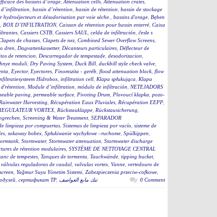
fficace des bassins d’orage
,
Attenuation cells
,
Attenuation crates
,
 d’infiltration
,
bassin d’rétention
,
bassin de rétention
,
bassin de stockage
 hydroéjecteurs et désodorisation par voie sèche.
,
bassins d'orage
,
Bęben
,
BOX D’INFILTRATION
,
Caisson de rétention pour bassin enterré
,
Caixa
iltrantes
,
Cassiers CSTB
,
Cassiers SAUL
,
celda de infiltración
,
česle s
Clapets de chasses
,
Clapets de nez
,
Combined Sewer Overflow Screens
,
o dren
,
Dagvattenkassetter
,
Décanteurs particulaires
,
Déflecteur de
tos de retencion
,
Descarregador de tempestade
,
desodorizacion
,
hnye moduli
,
Dry Paving System
,
Duck Bill
,
duckbill style check valve
,
enta
,
Eyector
,
Eyectores
,
Finomszita - geréb
,
flood attenuation block
,
flow
infiltratiesysteem Hidrobox
,
infiltration cell
,
Klapa spłukująca
,
Klapa
d'rétention
,
Module d’infiltration
,
módulo de infiltración
,
NETEJADORS
meable paving
,
permeable surface
,
Pivoting Drum
,
Plovoucí klapka
,
pozo-
Rainwater Harvesting
,
Récupération Eaux Pluviales
,
Récupération EEPP
,
REGULATEUR VORTEX
,
Rückstauklappe
,
Rückstausicherung
,
ngrechen
,
Screening & Water Treatment
,
SEPARADOR
de limpieza por compuertas
,
Sistemas de limpieza por vacío
,
sisteme de
es
,
sokaway bobex
,
Spłukiwanie wychyłowe –ruchome
,
Spülkippen
,
tormtank
,
Stormwater
,
Stormwater attenuation
,
Stormwater discharge
ctures de rétention modulaires
,
SYSTÈME DE NETTOYAGE CENTRAL
tanc de tempestes
,
Tanques de tormenta
,
Tauchwände
,
tipping bucket
,
,
válvulas reguladoras de caudal
,
valvulas vortex
,
Vanne
,
vertedouro de
screen
,
Yağmur Suyu Yönetim Sistemi
,
Zabezpieczenia przeciw-cofkowe
,
одулей
,
сертификат ТР
,
تنك مانع العواصف
0 Comment