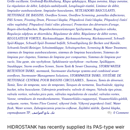
Grille oscillante
,
Grobstoff-Rückhaltung
,
Klapa spłukująca
,
Klapa zwrotna
,
klapy zwrotne
,
La régulation de débit
,
Lefolyás-szabályozók
,
Lengősugár-tisztító
,
Limiteur de débit
,
limpiador autobasculante
,
limpiador basculantes
,
NETEJADORS BASCULANTS
,
NETTOYAGE DE BASSINS
,
Overflow Screen
,
Overflow Screening
,
pantallas deflectoras
,
PAS Screen
,
Pivoting Drum
,
Plovoucí klapka
,
Přepadová čistící klapka
,
Přepadový čistící
válec naplněný
,
Přepadový čistící válec plovoucí
,
Protection des déversoirs d'orage
,
Regen-überlaufbecken
,
Regenbeckenausrüstungen Spülsysteme
,
Regulace odtoku
,
Regulacja odpływu ze zbiorników
,
Régulateur de débit
,
Régulateur de débit vortex
,
REGULATEUR VORTEX
,
Rückstauklappe
,
Rückstausicherung
,
Rückstauventil
,
Schwall-
Spül-Klappe
,
Schwall-Spül-Trommel befüllt
,
Schwallspülung für Becken und Kanäle
,
Schwenk-Strahl-Reiniger
,
Schwimmklappe
,
Schwingrechen
,
Screening & Water Treatment
,
sistemas de limpieza autobasculantes
,
sistemas de limpieza basculantes
,
Sistemas de
limpieza por clapetas
,
Sistemas de limpieza por compuertas
,
Sistemas de limpieza por
vacío
,
Sita gęste
,
sito wychyłowe
,
Spłukiwanie wychyłowe –ruchome
,
Spülkippen
,
Stauklappe
,
Storm overflow Screen
,
Storm Tank & Sewer Cleansing
,
STORM WATER
RETENTION TANKS
,
stormtank
,
Stormwater discharge systems and combined sewer
overflows
,
Stormwater Management Solutions
,
STORMWATER TANKS
,
SYSTÈME DE
NETTOYAGE CENTRAL POUR BASSINS CIRCULAIRES.
,
Tamices
,
Tamis de déversoir
,
Tamiz
,
Tanc de tempesta
,
tanc de tempestes
,
Tanques de tormenta
,
Tauchwände
,
tipping
bucket
,
tolva basculante
,
Uzbrojenie przelewów
,
valvole di ritegno
,
Valvula tipo pinza
,
valvula vortice
,
valvulas pico pato
,
válvulas reguladoras de caudal
,
valvulas vortex
,
Vanne
,
vertedouro de transbordamento
,
Visszatorlódás-csappantyú
,
Visszatorlódás-gátlók
,
volquete
,
vortex
,
Vortex Flow Control
,
výkyvné česle
,
Výkyvný paprskový čistič
,
Water
flush
,
Water screen
,
Zabezpieczenia przeciw-cofkowe
,
Zajištění zádrže
,
Zpetná klapka
,
сертификат ТР
,
تنك مانع العواصف
0 Comment
HIDROSTANK has recently supplied its PAS-type weir