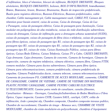
d’infiltration
,
blocs d’rétention
,
blocuri de infiltratie
,
BLOQUE DRENANTE
,
Bloques
alvéolaires
,
BLOQUES DRENANTES
,
bolones
,
BOX D’INFILTRATION
,
brøndkammer
,
Brønn
,
Brønnene
,
brunn
,
Brunnar
,
Brunnarna
,
Buzón de inspección prefabricado
,
Buzón para registros eléctricos
,
Buzones Eléctricos
,
Buzones prefabricados
,
cable
chamber
,
Cable management pit
,
Cable management vault
,
CABLE PIT
,
Caisson de
rétention pour bassin enterré
,
caixa de acesso
,
Caixa de drenatge
,
Caixa de Luz
e Passagem
,
caixa de passagem elétrica
,
Caixa de passagem para iluminação
,
Caixa
modular em polipropileno de alta resistência
,
caixas da rede distribuição subterrânea
,
caixas de drenagem
,
Caixas de infiltração para a drenagem urbana sustentável (SUDS)
,
caixas de passagem
,
caixas de passagem de fibra ótica e telefonia
,
caixas de passagem
para fibras ópticas
,
caixas de passagem tipo R1
,
caixas de passagem tipo R2
,
caixas de
passagem tipo R3
,
caixas de passagens tipo R1
,
caixas de passagens tipo R2
,
caixas de
passagens tipo R3
,
caixas de visita
,
Caixas Iluminação Pública
,
caixas para fibras
ópticas
,
Caixas Rede Elétrica
,
Caixas Telefonia
,
Caixas TV a Cabo
,
CAIXES DRENANTS
,
Caja drenante
,
Cajas drenantes
,
Camara de concreto
,
Camara de hormigon
,
Cámara de
inspección
,
camara de registro telefonica
,
cámara eléctrica
,
camara fibra
,
Cámara FTTH
,
camara modular
,
Cámara para ductos subterráneos
,
Cámara para fibra óptica
,
Cámara para telecomunicaciones
,
camara prefabricada
,
cámara prefabricada de
empalme
,
Cámara Prefabricadas ducto
,
camara telecom
,
camara telecomunicaciones
,
Camereta de jonctionare FO
,
CAMERETE DE ACCES MODULARE
,
cameretta
,
CĂMINE
DE CANALIZARE
,
CAMINE DE VIZITARE
,
CAMINE DE VIZITARE DIN MATERIAL
PLASTIC PENTRU CANALIZARE
,
CAMINE PENTRU CABLURI ELECTRICE
SI TELECOMUNICATII
,
Camine petru retele de canalizare
,
canales filtrantes
,
Canalisation - Réseaux - Ouvrages
,
CanalizaçãoSubterrânea de Redes Metálicas e Fibra
Óptica
,
Capac inspectie
,
Cassiers CSTB
,
Cassiers SAUL
,
catchpit
,
CATV
,
celda de
infiltración
,
česle s jemnými síty
,
Chambre composite
,
Chambre composite travaux publics
,
Chambre de raccordement
,
Chambre de tirage - Réseaux secs
,
CHAMBRE DE VISITE
MODULAIRE
,
chambre-de-visite-modulaire-en-polycarbonate
,
chambres d’équipement