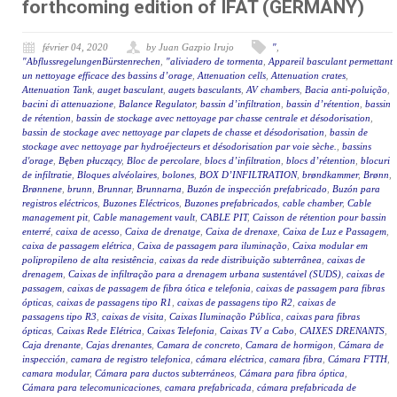
forthcoming edition of IFAT (GERMANY)
février 04, 2020
by Juan Gazpio Irujo
"
,
"AbflussregelungenBürstenrechen
,
"aliviadero de tormenta
,
Appareil basculant permettant
un nettoyage efficace des bassins d’orage
,
Attenuation cells
,
Attenuation crates
,
Attenuation Tank
,
auget basculant
,
augets basculants
,
AV chambers
,
Bacia anti-poluição
,
bacini di attenuazione
,
Balance Regulator
,
bassin d’infiltration
,
bassin d’rétention
,
bassin
de rétention
,
bassin de stockage avec nettoyage par chasse centrale et désodorisation
,
bassin de stockage avec nettoyage par clapets de chasse et désodorisation
,
bassin de
stockage avec nettoyage par hydroéjecteurs et désodorisation par voie sèche.
,
bassins
d'orage
,
Bęben płuczący
,
Bloc de percolare
,
blocs d’infiltration
,
blocs d’rétention
,
blocuri
de infiltratie
,
Bloques alvéolaires
,
bolones
,
BOX D’INFILTRATION
,
brøndkammer
,
Brønn
,
Brønnene
,
brunn
,
Brunnar
,
Brunnarna
,
Buzón de inspección prefabricado
,
Buzón para
registros eléctricos
,
Buzones Eléctricos
,
Buzones prefabricados
,
cable chamber
,
Cable
management pit
,
Cable management vault
,
CABLE PIT
,
Caisson de rétention pour bassin
enterré
,
caixa de acesso
,
Caixa de drenatge
,
Caixa de drenaxe
,
Caixa de Luz e Passagem
,
caixa de passagem elétrica
,
Caixa de passagem para iluminação
,
Caixa modular em
polipropileno de alta resistência
,
caixas da rede distribuição subterrânea
,
caixas de
drenagem
,
Caixas de infiltração para a drenagem urbana sustentável (SUDS)
,
caixas de
passagem
,
caixas de passagem de fibra ótica e telefonia
,
caixas de passagem para fibras
ópticas
,
caixas de passagens tipo R1
,
caixas de passagens tipo R2
,
caixas de
passagens tipo R3
,
caixas de visita
,
Caixas Iluminação Pública
,
caixas para fibras
ópticas
,
Caixas Rede Elétrica
,
Caixas Telefonia
,
Caixas TV a Cabo
,
CAIXES DRENANTS
,
Caja drenante
,
Cajas drenantes
,
Camara de concreto
,
Camara de hormigon
,
Cámara de
inspección
,
camara de registro telefonica
,
cámara eléctrica
,
camara fibra
,
Cámara FTTH
,
camara modular
,
Cámara para ductos subterráneos
,
Cámara para fibra óptica
,
Cámara para telecomunicaciones
,
camara prefabricada
,
cámara prefabricada de