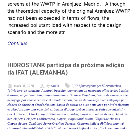
screens at the WWTP in Aranjuez, Madrid. Although
the theoretical capacity of the original Aranjuez WWTP
had not been exceeded in terms of flows, the
increased pollutant load with respect to the design
scenario and the more str
Continue
HIDROSTANK participa da próxima edição
da IFAT (ALEMANHA)
mars 20, 2018
by
admin
"
,
"AbflussregelungenBürstenrechen
,
"aliviadero de tormenta
,
Appareil basculant permettant un nettoyage efficace des bassins
d’orage
,
auget basculant
,
augets basculants
,
Balance Regulator
,
bassin de stockage avec
nettoyage par chasse centrale et désodorisation
,
bassin de stockage avec nettoyage par
clapets de chasse et désodorisation
,
bassin de stockage avec nettoyage par hydroéjecteurs
et désodorisation par voie sèche.
,
bassins d'orage
,
Bęben płuczący
,
česle s jemnými síty
,
Check Element
,
Check Flap
,
Čištění kanálů a nádrží
,
clapet anti retour de nez
,
clapet de
nez
,
clapetas
,
clapetas antirretorno
,
clapets
,
clapets anti-retour
,
Clapets de chasses
,
Clapets de nez
,
Combined Sewer Overflow Screens
,
Csatornahullám-öblítőcsappantyú
,
Csatornahullám-öblítődob
,
CSO (Combined Sewer Outflow) tanks.
,
CSO retention tanks
,