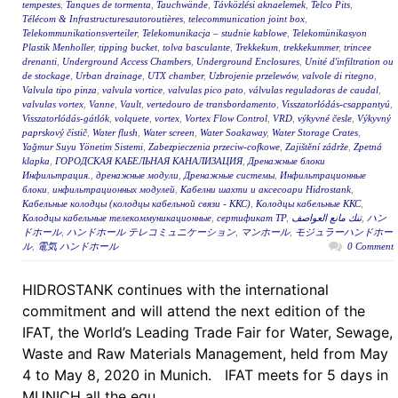
tempestes
,
Tanques de tormenta
,
Tauchwände
,
Távközlési aknaelemek
,
Telco Pits
,
Télécom & Infrastructuresautoroutières
,
telecommunication joint box
,
Telekommunikationsverteiler
,
Telekomunikacja – studnie kablowe
,
Telekomünikasyon
Plastik Menholler
,
tipping bucket
,
tolva basculante
,
Trekkekum
,
trekkekummer
,
trincee
drenanti
,
Underground Access Chambers
,
Underground Enclosures
,
Unité d'infiltration ou
de stockage
,
Urban drainage
,
UTX chamber
,
Uzbrojenie przelewów
,
valvole di ritegno
,
Valvula tipo pinza
,
valvula vortice
,
valvulas pico pato
,
válvulas reguladoras de caudal
,
valvulas vortex
,
Vanne
,
Vault
,
vertedouro de transbordamento
,
Visszatorlódás-csappantyú
,
Visszatorlódás-gátlók
,
volquete
,
vortex
,
Vortex Flow Control
,
VRD
,
výkyvné česle
,
Výkyvný
paprskový čistič
,
Water flush
,
Water screen
,
Water Soakaway
,
Water Storage Crates
,
Yağmur Suyu Yönetim Sistemi
,
Zabezpieczenia przeciw-cofkowe
,
Zajištění zádrže
,
Zpetná
klapka
,
ГОРОДСКАЯ КАБЕЛЬНАЯ КАНАЛИЗАЦИЯ
,
Дренажные блоки
Инфильтрация.
,
дренажные модули
,
Дренажные системы
,
Инфильтрационные
блоки
,
инфильтрационных модулей
,
Кабелни шахти и аксесоари Hidrostank
,
Кабельные колодцы (колодцы кабельной связи - ККС)
,
Колодцы кабельные ККС
,
Колодцы кабельные телекоммуникационные
,
сертификат ТР
,
تنك مانع العواصف
,
ハン
ドホール
,
ハンドホール テレコミュニケーション
,
マンホール
,
モジュラーハンドホー
ル
,
電気 ハンドホール
0 Comment
HIDROSTANK continues with the international
commitment and will attend the next edition of the
IFAT, the World’s Leading Trade Fair for Water, Sewage,
Waste and Raw Materials Management, held from May
4 to May 8, 2020 in Munich. IFAT meets for 5 days in
MUNICH all the equ