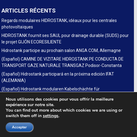
ARTICLES RÉCENTS
Regards modulaires HIDROSTANK, idéaux pour les centrales
photovoltaïques
HIDROSTANK fournit ses SAUL pour drainage durable (SUDS) pour
le projet GIJÓN ECORESILIENTE
Hidrostank participe au prochain salon ANGA COM, Allemagne
(Español) CAMINE DE VIZITARE HIDROSTANK PE CONDUCTA DE
TRANSPORT GAZE NATURALE TRANSGAZ Podisor-Constanta
(Español) Hidrostank participará en la próxima edición IFAT
(ALEMANIA)
(Español) Hidrostank modularen Kabelschächte für
Glasfaserausbau auf der fiberdays in Deutschland
Nous utilisons des cookies pour vous offrir la meilleure
expérience sur notre site.
You can find out more about which cookies we are using or
switch them off in
settings
.
LINKS
SUDS
Accepter
Legal