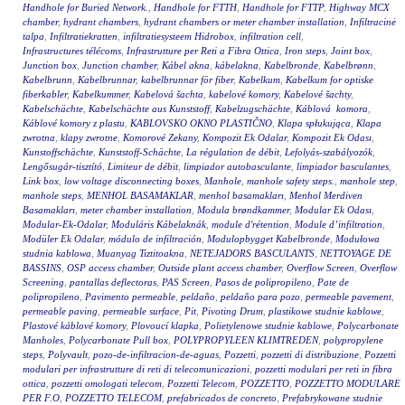
Handhole for Buried Network.
,
Handhole for FTTH
,
Handhole for FTTP
,
Highway MCX
chamber
,
hydrant chambers
,
hydrant chambers or meter chamber installation
,
Infiltracinė
talpa
,
Infiltratiekratten
,
infiltratiesysteem Hidrobox
,
infiltration cell
,
Infrastructures télécoms
,
Infrastrutture per Reti a Fibra Ottica
,
Iron steps
,
Joint box
,
Junction box
,
Junction chamber
,
Kábel akna
,
kábelakna
,
Kabelbronde
,
Kabelbrønn
,
Kabelbrunn
,
Kabelbrunnar
,
kabelbrunnar för fiber
,
Kabelkum
,
Kabelkum for optiske
fiberkabler
,
Kabelkummer
,
Kabelová šachta
,
kabelové komory
,
Kabelové šachty
,
Kabelschächte
,
Kabelschächte aus Kunststoff
,
Kabelzugschächte
,
Káblová komora
,
Káblové komory z plastu
,
KABLOVSKO OKNO PLASTIČNO
,
Klapa spłukująca
,
Klapa
zwrotna
,
klapy zwrotne
,
Komorové Zekany
,
Kompozit Ek Odalar
,
Kompozit Ek Odası
,
Kunstoffschächte
,
Kunststoff-Schächte
,
La régulation de débit
,
Lefolyás-szabályozók
,
Lengősugár-tisztító
,
Limiteur de débit
,
limpiador autobasculante
,
limpiador basculantes
,
Link box
,
low voltage disconnecting boxes
,
Manhole
,
manhole safety steps.
,
manhole step
,
manhole steps
,
MENHOL BASAMAKLAR
,
menhol basamakları
,
Menhol Merdiven
Basamakları
,
meter chamber installation
,
Modula brøndkammer
,
Modular Ek Odası
,
Modular-Ek-Odalar
,
Moduláris Kábelaknák
,
module d'rétention
,
Module d’infiltration
,
Modüler Ek Odalar
,
módulo de infiltración
,
Modulopbygget Kabelbronde
,
Modułowa
studnia kablowa
,
Muanyag Tiztitoakna
,
NETEJADORS BASCULANTS
,
NETTOYAGE DE
BASSINS
,
OSP access chamber
,
Outside plant access chamber
,
Overflow Screen
,
Overflow
Screening
,
pantallas deflectoras
,
PAS Screen
,
Pasos de polipropileno
,
Pate de
polipropileno
,
Pavimento permeable
,
peldaño
,
peldaño para pozo
,
permeable pavement
,
permeable paving
,
permeable surface
,
Pit
,
Pivoting Drum
,
plastikowe studnie kablowe
,
Plastové káblové komory
,
Plovoucí klapka
,
Polietylenowe studnie kablowe
,
Polycarbonate
Manholes
,
Polycarbonate Pull box
,
POLYPROPYLEEN KLIMTREDEN
,
polypropylene
steps
,
Polyvault
,
pozo-de-infiltracion-de-aguas
,
Pozzetti
,
pozzetti di distribuzione
,
Pozzetti
modulari per infrastrutture di reti di telecomunicazioni
,
pozzetti modulari per reti in fibra
ottica
,
pozzetti omologati telecom
,
Pozzetti Telecom
,
POZZETTO
,
POZZETTO MODULARE
PER F.O
,
POZZETTO TELECOM
,
prefabricados de concreto
,
Prefabrykowane studnie