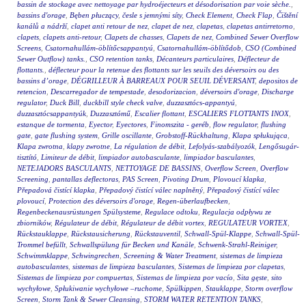
bassin de stockage avec nettoyage par hydroéjecteurs et désodorisation par voie sèche.
,
bassins d'orage
,
Bęben płuczący
,
česle s jemnými síty
,
Check Element
,
Check Flap
,
Čištění
kanálů a nádrží
,
clapet anti retour de nez
,
clapet de nez
,
clapetas
,
clapetas antirretorno
,
clapets
,
clapets anti-retour
,
Clapets de chasses
,
Clapets de nez
,
Combined Sewer Overflow
Screens
,
Csatornahullám-öblítőcsappantyú
,
Csatornahullám-öblítődob
,
CSO (Combined
Sewer Outflow) tanks.
,
CSO retention tanks
,
Décanteurs particulaires
,
Déflecteur de
flottants.
,
déflecteur pour la retenue des flottants sur les seuils des déversoirs ou des
bassins d’orage
,
DÉGRILLEUR À BARREAUX POUR SEUIL DÉVERSANT
,
depositos de
retencion
,
Descarregador de tempestade
,
desodorizacion
,
déversoirs d'orage
,
Discharge
regulator
,
Duck Bill
,
duckbill style check valve
,
duzzasztócs-appantyú
,
duzzasztócsappantyúk
,
Duzzasztómű
,
Escalier flottant
,
ESCALIERS FLOTTANTS INOX
,
estanque de tormenta
,
Eyector
,
Eyectores
,
Finomszita - geréb
,
flow regulator
,
flushing
gate
,
gate flushing system
,
Grille oscillante
,
Grobstoff-Rückhaltung
,
Klapa spłukująca
,
Klapa zwrotna
,
klapy zwrotne
,
La régulation de débit
,
Lefolyás-szabályozók
,
Lengősugár-
tisztító
,
Limiteur de débit
,
limpiador autobasculante
,
limpiador basculantes
,
NETEJADORS BASCULANTS
,
NETTOYAGE DE BASSINS
,
Overflow Screen
,
Overflow
Screening
,
pantallas deflectoras
,
PAS Screen
,
Pivoting Drum
,
Plovoucí klapka
,
Přepadová čistící klapka
,
Přepadový čistící válec naplněný
,
Přepadový čistící válec
plovoucí
,
Protection des déversoirs d'orage
,
Regen-überlaufbecken
,
Regenbeckenausrüstungen Spülsysteme
,
Regulace odtoku
,
Regulacja odpływu ze
zbiorników
,
Régulateur de débit
,
Régulateur de débit vortex
,
REGULATEUR VORTEX
,
Rückstauklappe
,
Rückstausicherung
,
Rückstauventil
,
Schwall-Spül-Klappe
,
Schwall-Spül-
Trommel befüllt
,
Schwallspülung für Becken und Kanäle
,
Schwenk-Strahl-Reiniger
,
Schwimmklappe
,
Schwingrechen
,
Screening & Water Treatment
,
sistemas de limpieza
autobasculantes
,
sistemas de limpieza basculantes
,
Sistemas de limpieza por clapetas
,
Sistemas de limpieza por compuertas
,
Sistemas de limpieza por vacío
,
Sita gęste
,
sito
wychyłowe
,
Spłukiwanie wychyłowe –ruchome
,
Spülkippen
,
Stauklappe
,
Storm overflow
Screen
,
Storm Tank & Sewer Cleansing
,
STORM WATER RETENTION TANKS
,