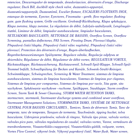
retencion
,
Descarregador de tempestade
,
desodorizacion
,
déversoirs d'orage
,
Discharge
regulator
,
Duck Bill
,
duckbill style check valve
,
duzzasztócs-appantyú
,
duzzasztócsappantyúk
,
Duzzasztómű
,
Escalier flottant
,
ESCALIERS FLOTTANTS INOX
,
estanque de tormenta
,
Eyector
,
Eyectores
,
Finomszita - geréb
,
flow regulator
,
flushing
gate
,
gate flushing system
,
Grille oscillante
,
Grobstoff-Rückhaltung
,
Klapa spłukująca
,
Klapa zwrotna
,
klapy zwrotne
,
La régulation de débit
,
Lefolyás-szabályozók
,
Lengősugár-
tisztító
,
Limiteur de débit
,
limpiador autobasculante
,
limpiador basculantes
,
NETEJADORS BASCULANTS
,
NETTOYAGE DE BASSINS
,
Overflow Screen
,
Overflow
Screening
,
pantallas deflectoras
,
PAS Screen
,
Pivoting Drum
,
Plovoucí klapka
,
Přepadová čistící klapka
,
Přepadový čistící válec naplněný
,
Přepadový čistící válec
plovoucí
,
Protection des déversoirs d'orage
,
Regen-überlaufbecken
,
Regenbeckenausrüstungen Spülsysteme
,
Regulace odtoku
,
Regulacja odpływu ze
zbiorników
,
Régulateur de débit
,
Régulateur de débit vortex
,
REGULATEUR VORTEX
,
Rückstauklappe
,
Rückstausicherung
,
Rückstauventil
,
Schwall-Spül-Klappe
,
Schwall-Spül-
Trommel befüllt
,
Schwallspülung für Becken und Kanäle
,
Schwenk-Strahl-Reiniger
,
Schwimmklappe
,
Schwingrechen
,
Screening & Water Treatment
,
sistemas de limpieza
autobasculantes
,
sistemas de limpieza basculantes
,
Sistemas de limpieza por clapetas
,
Sistemas de limpieza por compuertas
,
Sistemas de limpieza por vacío
,
Sita gęste
,
sito
wychyłowe
,
Spłukiwanie wychyłowe –ruchome
,
Spülkippen
,
Stauklappe
,
Storm overflow
Screen
,
Storm Tank & Sewer Cleansing
,
STORM WATER RETENTION TANKS
,
stormscreen
,
stormtank
,
Stormwater discharge systems and combined sewer overflows
,
Stormwater Management Solutions
,
STORMWATER TANKS
,
SYSTÈME DE NETTOYAGE
CENTRAL POUR BASSINS CIRCULAIRES.
,
Tamices
,
Tamis de déversoir
,
Tamiz
,
Tanc de
tempesta
,
tanc de tempestes
,
Tanques de tormenta
,
Tauchwände
,
tipping bucket
,
tolva
basculante
,
Uzbrojenie przelewów
,
valvole di ritegno
,
Valvula tipo pinza
,
valvula vortice
,
valvulas pico pato
,
válvulas reguladoras de caudal
,
valvulas vortex
,
Vanne
,
vertedouro de
transbordamento
,
Visszatorlódás-csappantyú
,
Visszatorlódás-gátlók
,
volquete
,
vortex
,
Vortex Flow Control
,
výkyvné česle
,
Výkyvný paprskový čistič
,
Water flush
,
Water screen
,