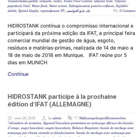
Visszatorlódás-gátlók
,
volquete
,
vortex
,
Vortex Flow Control
,
výkyvné česle
,
Výkyvný
paprskový čistič
,
Water flush
,
Water screen
,
Zabezpieczenia przeciw-cofkowe
,
Zajištění
zádrže
,
Zpetná klapka
,
сертификат ТР
,
تنك مانع العواصف
0 Comment
HIDROSTANK continua o compromisso internacional e
participará da próxima edição da IFAT, a principal feira
comercial mundial de gestão de água, esgoto,
resíduos e matérias-primas, realizada de 14 de maio a
18 de maio de 2018 em Munique. IFAT reúne por 5
dias em MUNICH
Continue
HIDROSTANK participe à la prochaine
édition d’IFAT (ALLEMAGNE)
mars 20, 2018
by
admin
"
,
"AbflussregelungenBürstenrechen
,
"aliviadero de tormenta
,
Appareil basculant permettant un nettoyage efficace des bassins
d’orage
,
auget basculant
,
augets basculants
,
Balance Regulator
,
bassin de stockage avec
nettoyage par chasse centrale et désodorisation
,
bassin de stockage avec nettoyage par