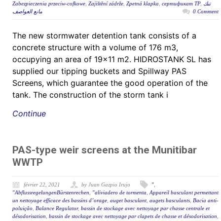
Zabezpieczenia przeciw-cofkowe
,
Zajištění zádrže
,
Zpetná klapka
,
сертификат ТР
,
تنك
مانع العواصف
0 Comment
The new stormwater detention tank consists of a
concrete structure with a volume of 176 m3,
occupying an area of 19×11 m2. HIDROSTANK SL has
supplied our tipping buckets and Spillway PAS
Screens, which guarantee the good operation of the
tank. The construction of the storm tank i
Continue
PAS-type weir screens at the Munitibar
WWTP
février 22, 2021
by Juan Gazpio Irujo
"
,
"AbflussregelungenBürstenrechen
,
"aliviadero de tormenta
,
Appareil basculant permettant
un nettoyage efficace des bassins d’orage
,
auget basculant
,
augets basculants
,
Bacia anti-
poluição
,
Balance Regulator
,
bassin de stockage avec nettoyage par chasse centrale et
désodorisation
,
bassin de stockage avec nettoyage par clapets de chasse et désodorisation
,