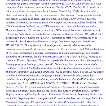
de infiltração para a drenagem urbana sustentável (SUDS)
,
CAIXES DRENANTS
,
Caja
drenante
,
Cajas drenantes
,
canales filtrantes
,
Cassiers CSTB
,
Cassiers SAUL
,
celda de
infiltración
,
česle s jemnými síty
,
Check Element
,
Check Flap
,
Čištění kanálů a nádrží
,
clapet anti retour de nez
,
clapet de nez
,
clapetas
,
clapetas antirretorno
,
clapets
,
clapets
anti-retour
,
Clapets de chasses
,
Clapets de nez
,
Combined Sewer Overflow Screens
,
concrete pavements
,
Csatornahullám-öblítőcsappantyú
,
Csatornahullám-öblítődob
,
CSO
(Combined Sewer Outflow) tanks.
,
CSO retention tanks
,
cubo de drenaje
,
cubo dren
,
Dagvattenkassetter
,
Décanteurs particulaires
,
Déflecteur de flottants.
,
déflecteur pour la
retenue des flottants sur les seuils des déversoirs ou des bassins d’orage
,
DÉGRILLEUR À
BARREAUX POUR SEUIL DÉVERSANT
,
depositos de retencion
,
Descarregador de
tempestade
,
desodorizacion
,
déversoirs d'orage
,
Discharge regulator
,
dren francés
,
DRENAJ ŞAFTI
,
Drenaj sistemleri
,
drenaje francés
,
drenaje urbano sostenible
,
drenajeurbanosostenible
,
drenazhnye moduli
,
Dry Paving System
,
Duck Bill
,
duckbill style
check valve
,
duzzasztócs-appantyú
,
duzzasztócsappantyúk
,
Duzzasztómű
,
Eco-cunetas
antivuelco en carreteras
,
Escalier flottant
,
ESCALIERS FLOTTANTS INOX
,
estanque de
tormenta
,
Eyector
,
Eyectores
,
Finomszita - geréb
,
flood attenuation block
,
flow regulator
,
flushing gate
,
gate flushing system
,
geocells
,
Geocellular Tank
,
geoestructura
,
Grille
oscillante
,
Grobstoff-Rückhaltung
,
Infiltracinė talpa
,
Infiltratiekratten
,
infiltratiesysteem
Hidrobox
,
infiltration cell
,
Klapa spłukująca
,
Klapa zwrotna
,
klapy zwrotne
,
La régulation
de débit
,
Lefolyás-szabályozók
,
Lengősugár-tisztító
,
Limiteur de débit
,
limpiador
autobasculante
,
limpiador basculantes
,
module d'rétention
,
Module d’infiltration
,
módulo
de infiltración
,
NETEJADORS BASCULANTS
,
NETTOYAGE DE BASSINS
,
Overflow
Screen
,
Overflow Screening
,
pantallas deflectoras
,
PAS Screen
,
Pavimento permeable
,
permeable pavement
,
permeable paving
,
permeable surface
,
Pivoting Drum
,
Plovoucí
klapka
,
pozo-de-infiltracion-de-aguas
,
Přepadová čistící klapka
,
Přepadový čistící válec
naplněný
,
Přepadový čistící válec plovoucí
,
Protection des déversoirs d'orage
,
Rain block
,
Rainwater Harvesting
,
Récupération Eaux Pluviales
,
Récupération EEPP
,
Regen-
überlaufbecken
,
Regenbeckenausrüstungen Spülsysteme
,
Regulace odtoku
,
Regulacja