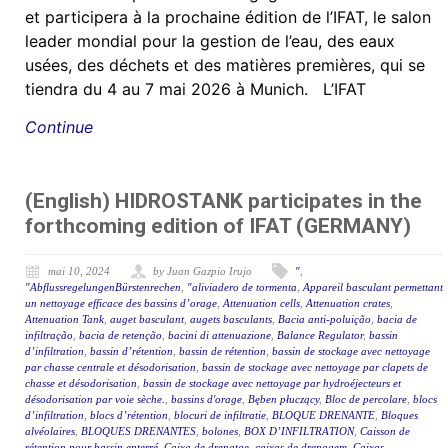
et participera à la prochaine édition de l’IFAT, le salon
leader mondial pour la gestion de l’eau, des eaux
usées, des déchets et des matières premières, qui se
tiendra du 4 au 7 mai 2026 à Munich. L’IFAT
Continue
(English) HIDROSTANK participates in the
forthcoming edition of IFAT (GERMANY)
mai 10, 2024
by Juan Gazpio Irujo
"
,
"AbflussregelungenBürstenrechen
,
"aliviadero de tormenta
,
Appareil basculant permettant
un nettoyage efficace des bassins d’orage
,
Attenuation cells
,
Attenuation crates
,
Attenuation Tank
,
auget basculant
,
augets basculants
,
Bacia anti-poluição
,
bacia de
infiltração
,
bacia de retenção
,
bacini di attenuazione
,
Balance Regulator
,
bassin
d’infiltration
,
bassin d’rétention
,
bassin de rétention
,
bassin de stockage avec nettoyage
par chasse centrale et désodorisation
,
bassin de stockage avec nettoyage par clapets de
chasse et désodorisation
,
bassin de stockage avec nettoyage par hydroéjecteurs et
désodorisation par voie sèche.
,
bassins d'orage
,
Bęben płuczący
,
Bloc de percolare
,
blocs
d’infiltration
,
blocs d’rétention
,
blocuri de infiltratie
,
BLOQUE DRENANTE
,
Bloques
alvéolaires
,
BLOQUES DRENANTES
,
bolones
,
BOX D’INFILTRATION
,
Caisson de
rétention pour bassin enterré
,
Caixa de drenatge
,
caixas de drenagem
,
Caixas