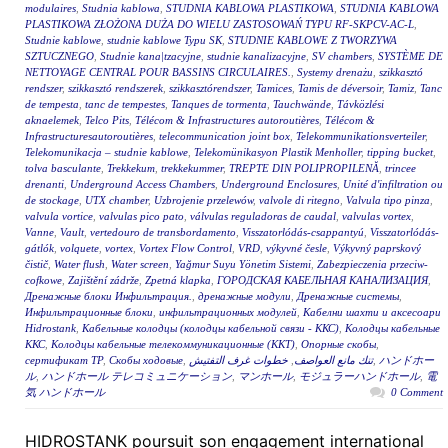
modulaires
,
Studnia kablowa
,
STUDNIA KABLOWA PLASTIKOWA
,
STUDNIA KABLOWA
PLASTIKOWA ZŁOŻONA DUŻA DO WIELU ZASTOSOWAŃ TYPU RF-SKPCV-AC-L
,
Studnie kablowe
,
studnie kablowe Typu SK
,
STUDNIE KABLOWE Z TWORZYWA
SZTUCZNEGO
,
Studnie kana|tzacyjne
,
studnie kanalizacyjne
,
SV chambers
,
SYSTÈME DE
NETTOYAGE CENTRAL POUR BASSINS CIRCULAIRES.
,
Systemy drenażu
,
szikkasztó
rendszer
,
szikkasztó rendszerek
,
szikkasztórendszer
,
Tamices
,
Tamis de déversoir
,
Tamiz
,
Tanc
de tempesta
,
tanc de tempestes
,
Tanques de tormenta
,
Tauchwände
,
Távközlési
aknaelemek
,
Telco Pits
,
Télécom & Infrastructures autoroutières
,
Télécom &
Infrastructuresautoroutières
,
telecommunication joint box
,
Telekommunikationsverteiler
,
Telekomunikacja – studnie kablowe
,
Telekomünikasyon Plastik Menholler
,
tipping bucket
,
tolva basculante
,
Trekkekum
,
trekkekummer
,
TREPTE DIN POLIPROPILENĂ
,
trincee
drenanti
,
Underground Access Chambers
,
Underground Enclosures
,
Unité d'infiltration ou
de stockage
,
UTX chamber
,
Uzbrojenie przelewów
,
valvole di ritegno
,
Valvula tipo pinza
,
valvula vortice
,
valvulas pico pato
,
válvulas reguladoras de caudal
,
valvulas vortex
,
Vanne
,
Vault
,
vertedouro de transbordamento
,
Visszatorlódás-csappantyú
,
Visszatorlódás-
gátlók
,
volquete
,
vortex
,
Vortex Flow Control
,
VRD
,
výkyvné česle
,
Výkyvný paprskový
čistič
,
Water flush
,
Water screen
,
Yağmur Suyu Yönetim Sistemi
,
Zabezpieczenia przeciw-
cofkowe
,
Zajištění zádrže
,
Zpetná klapka
,
ГОРОДСКАЯ КАБЕЛЬНАЯ КАНАЛИЗАЦИЯ
,
Дренажные блоки Инфильтрация.
,
дренажные модули
,
Дренажные системы
,
Инфильтрационные блоки
,
инфильтрационных модулей
,
Кабелни шахти и аксесоари
Hidrostank
,
Кабельные колодцы (колодцы кабельной связи - ККС)
,
Колодцы кабельные
ККС
,
Колодцы кабельные телекоммуникационные (ККТ)
,
Опорные скобы
,
сертификат ТР
,
Скобы ходовые
,
خطوات غرف التفتيش
,
تنك مانع العواصف
,
ハンドホー
ル
,
ハンドホール テレコミュニケーション
,
マンホール
,
モジュラーハンドホール
,
電
気 ハンドホール
0 Comment
HIDROSTANK poursuit son engagement international