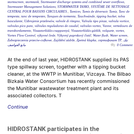
stormscreen
,
stormtank
,
Stormwater discharge systems and combined sewer overflows
,
Stormwater Management Solutions
,
STORMWATER TANKS
,
SYSTÈME DE NETTOYAGE
CENTRAL POUR BASSINS CIRCULAIRES.
,
Tamices
,
Tamis de déversoir
,
Tamiz
,
Tanc de
tempesta
,
tanc de tempestes
,
Tanques de tormenta
,
Tauchwände
,
tipping bucket
,
tolva
basculante
,
Uzbrojenie przelewów
,
valvole di ritegno
,
Valvula tipo pinza
,
valvula vortice
,
valvulas pico pato
,
válvulas reguladoras de caudal
,
valvulas vortex
,
Vanne
,
vertedouro de
transbordamento
,
Visszatorlódás-csappantyú
,
Visszatorlódás-gátlók
,
volquete
,
vortex
,
Vortex Flow Control
,
výkyvné česle
,
Výkyvný paprskový čistič
,
Water flush
,
Water screen
,
Zabezpieczenia przeciw-cofkowe
,
Zajištění zádrže
,
Zpetná klapka
,
сертификат ТР
,
تنك
مانع العواصف
0 Comment
At the end of last year, HIDROSTANK supplied its PAS
type spillway screen, together with a tipping bucket
cleaner, at the WWTP in Munitibar, Vizcaya. The Bilbao
Bizkaia Water Consortium has recently commissioned
the Munitibar wastewater treatment plant and its
associated collectors. T
Continue
HIDROSTANK participates in the