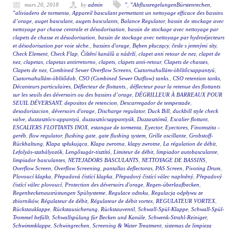
mars 20, 2018
by
admin
"
,
"AbflussregelungenBürstenrechen
,
"aliviadero de tormenta
,
Appareil basculant permettant un nettoyage efficace des bassins
d’orage
,
auget basculant
,
augets basculants
,
Balance Regulator
,
bassin de stockage avec
nettoyage par chasse centrale et désodorisation
,
bassin de stockage avec nettoyage par
clapets de chasse et désodorisation
,
bassin de stockage avec nettoyage par hydroéjecteurs
et désodorisation par voie sèche.
,
bassins d'orage
,
Bęben płuczący
,
česle s jemnými síty
,
Check Element
,
Check Flap
,
Čištění kanálů a nádrží
,
clapet anti retour de nez
,
clapet de
nez
,
clapetas
,
clapetas antirretorno
,
clapets
,
clapets anti-retour
,
Clapets de chasses
,
Clapets de nez
,
Combined Sewer Overflow Screens
,
Csatornahullám-öblítőcsappantyú
,
Csatornahullám-öblítődob
,
CSO (Combined Sewer Outflow) tanks.
,
CSO retention tanks
,
Décanteurs particulaires
,
Déflecteur de flottants.
,
déflecteur pour la retenue des flottants
sur les seuils des déversoirs ou des bassins d’orage
,
DÉGRILLEUR À BARREAUX POUR
SEUIL DÉVERSANT
,
depositos de retencion
,
Descarregador de tempestade
,
desodorizacion
,
déversoirs d'orage
,
Discharge regulator
,
Duck Bill
,
duckbill style check
valve
,
duzzasztócs-appantyú
,
duzzasztócsappantyúk
,
Duzzasztómű
,
Escalier flottant
,
ESCALIERS FLOTTANTS INOX
,
estanque de tormenta
,
Eyector
,
Eyectores
,
Finomszita -
geréb
,
flow regulator
,
flushing gate
,
gate flushing system
,
Grille oscillante
,
Grobstoff-
Rückhaltung
,
Klapa spłukująca
,
Klapa zwrotna
,
klapy zwrotne
,
La régulation de débit
,
Lefolyás-szabályozók
,
Lengősugár-tisztító
,
Limiteur de débit
,
limpiador autobasculante
,
limpiador basculantes
,
NETEJADORS BASCULANTS
,
NETTOYAGE DE BASSINS
,
Overflow Screen
,
Overflow Screening
,
pantallas deflectoras
,
PAS Screen
,
Pivoting Drum
,
Plovoucí klapka
,
Přepadová čistící klapka
,
Přepadový čistící válec naplněný
,
Přepadový
čistící válec plovoucí
,
Protection des déversoirs d'orage
,
Regen-überlaufbecken
,
Regenbeckenausrüstungen Spülsysteme
,
Regulace odtoku
,
Regulacja odpływu ze
zbiorników
,
Régulateur de débit
,
Régulateur de débit vortex
,
REGULATEUR VORTEX
,
Rückstauklappe
,
Rückstausicherung
,
Rückstauventil
,
Schwall-Spül-Klappe
,
Schwall-Spül-
Trommel befüllt
,
Schwallspülung für Becken und Kanäle
,
Schwenk-Strahl-Reiniger
,
Schwimmklappe
,
Schwingrechen
,
Screening & Water Treatment
,
sistemas de limpieza