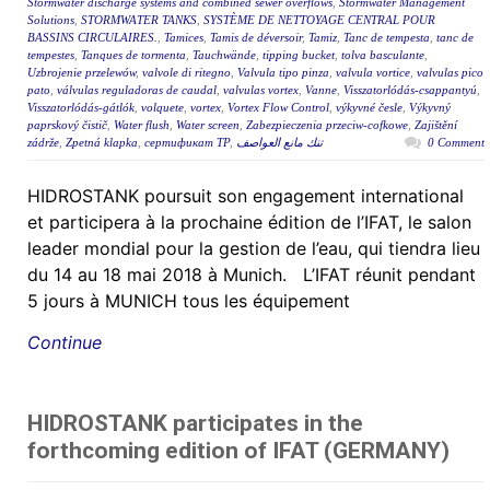
Stormwater discharge systems and combined sewer overflows
,
Stormwater Management
Solutions
,
STORMWATER TANKS
,
SYSTÈME DE NETTOYAGE CENTRAL POUR
BASSINS CIRCULAIRES.
,
Tamices
,
Tamis de déversoir
,
Tamiz
,
Tanc de tempesta
,
tanc de
tempestes
,
Tanques de tormenta
,
Tauchwände
,
tipping bucket
,
tolva basculante
,
Uzbrojenie przelewów
,
valvole di ritegno
,
Valvula tipo pinza
,
valvula vortice
,
valvulas pico
pato
,
válvulas reguladoras de caudal
,
valvulas vortex
,
Vanne
,
Visszatorlódás-csappantyú
,
Visszatorlódás-gátlók
,
volquete
,
vortex
,
Vortex Flow Control
,
výkyvné česle
,
Výkyvný
paprskový čistič
,
Water flush
,
Water screen
,
Zabezpieczenia przeciw-cofkowe
,
Zajištění
zádrže
,
Zpetná klapka
,
сертификат ТР
,
تنك مانع العواصف
0 Comment
HIDROSTANK poursuit son engagement international
et participera à la prochaine édition de l’IFAT, le salon
leader mondial pour la gestion de l’eau, qui tiendra lieu
du 14 au 18 mai 2018 à Munich. L’IFAT réunit pendant
5 jours à MUNICH tous les équipement
Continue
HIDROSTANK participates in the
forthcoming edition of IFAT (GERMANY)