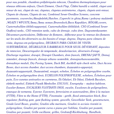
pour eau potable
,
chambres préfabriquées telecom
,
Chambres thermoplastiques pour
réseaux télécoms enfouis
,
Check Element
,
Check Flap
,
Čištění kanálů a nádrží
,
clapet anti
retour de nez
,
clapet de nez
,
clapetas
,
clapetas antirretorno
,
clapets
,
clapets anti-retour
,
Clapets de chasses
,
Clapets de nez
,
Combined Sewer Overflow Screens
,
concrete
pavements
,
couvercles;Aknafedelek;Hatches ;Coperchi in ghisa;Rama i pokrywy studzienki
;WŁAZY I WPUSTY;Люки;Люки легкие;Brunnslock;Baca Kapakları; RÖGAR;covers
,
Csatornahullám-öblítőcsappantyú
,
Csatornahullám-öblítődob
,
CSO (Combined Sewer
Outflow) tanks.
,
CSO retention tanks
,
cubo de drenaje
,
cubo dren
,
Dagvattenkassetter
,
Décanteurs particulaires
,
Déflecteur de flottants.
,
déflecteur pour la retenue des flottants
sur les seuils des déversoirs ou des bassins d’orage
,
degrau
,
Degrau para câmara de
visita
,
degraus em polipropileno
,
DEGRAUS PARA CAIXAS DE VISITA
SUBTERRÂNEAS
,
DÉGRILLEUR À BARREAUX POUR SEUIL DÉVERSANT
,
depositos
de retencion
,
Descarregador de tempestade
,
desodorizacion
,
déversoirs d'orage
,
Discharge regulator
,
drawpit
,
Drawpit Chambers
,
dren francés
,
DRENAJ ŞAFTI
,
Drenaj
sistemleri
,
drenaje francés
,
drenaje urbano sostenible
,
drenajeurbanosostenible
,
drenazhnye moduli
,
Dry Paving System
,
Duck Bill
,
duckbill style check valve
,
Duct Access
Boxes
,
duct access chamber
,
duct access chambers
,
duzzasztócs-appantyú
,
duzzasztócsappantyúk
,
Duzzasztómű
,
easypit
,
echelon
,
Échelon en polypropylène courbe
,
Échelon en polypropylène droit
,
ECHELON POLYPROPYLENE
,
echelons
,
Échelons pour
puits
,
Eco-cunetas antivuelco en carreteras
,
Ek Odalari
,
Ek Odasi
,
Elektrik Bacaları
,
elektrik menhol
,
Elektrik Plastik Menholler
,
EN13101
,
Energetyka – studnie kablowe
,
Escalier flottant
,
ESCALIERS FLOTTANTS INOX
,
escalin
,
Escalones de polipropileno
,
estanque de tormenta
,
Eyector
,
Eyectores
,
ferroviaires et autoroutières
,
fibre à la maison
(FTTH)
,
Fibre to the Home (FTTH)
,
Finomszita - geréb
,
flood attenuation block
,
flow
regulator
,
flushing gate
,
gate flushing system
,
geocells
,
Geocellular Tank
,
geoestructura
,
Grade Level Boxes
,
gradini
,
Gradini alla marinara
,
Gradini in acciaio rivestiti in
polipropilene
,
Gradini per parete curva e piana per l'edilizia
,
Gradini per pozzetti
,
Gradino per pozzetti
,
Grille oscillante
,
grilles
,
Grobstoff-Rückhaltung
,
Handhole
,