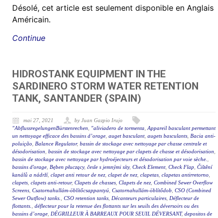
Désolé, cet article est seulement disponible en Anglais
Américain.
Continue
HIDROSTANK EQUIPMENT IN THE
SARDINERO STORM WATER RETENTION
TANK, SANTANDER (SPAIN)
mai 27, 2021
by Juan Gazpio Irujo
"AbflussregelungenBürstenrechen
,
"aliviadero de tormenta
,
Appareil basculant permettant
un nettoyage efficace des bassins d’orage
,
auget basculant
,
augets basculants
,
Bacia anti-
poluição
,
Balance Regulator
,
bassin de stockage avec nettoyage par chasse centrale et
désodorisation
,
bassin de stockage avec nettoyage par clapets de chasse et désodorisation
,
bassin de stockage avec nettoyage par hydroéjecteurs et désodorisation par voie sèche.
,
bassins d'orage
,
Bęben płuczący
,
česle s jemnými síty
,
Check Element
,
Check Flap
,
Čištění
kanálů a nádrží
,
clapet anti retour de nez
,
clapet de nez
,
clapetas
,
clapetas antirretorno
,
clapets
,
clapets anti-retour
,
Clapets de chasses
,
Clapets de nez
,
Combined Sewer Overflow
Screens
,
Csatornahullám-öblítőcsappantyú
,
Csatornahullám-öblítődob
,
CSO (Combined
Sewer Outflow) tanks.
,
CSO retention tanks
,
Décanteurs particulaires
,
Déflecteur de
flottants.
,
déflecteur pour la retenue des flottants sur les seuils des déversoirs ou des
bassins d’orage
,
DÉGRILLEUR À BARREAUX POUR SEUIL DÉVERSANT
,
depositos de