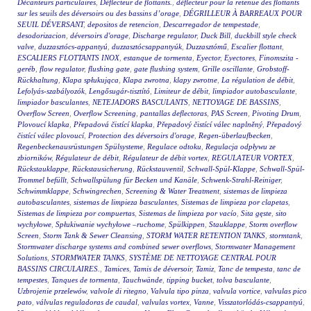
Décanteurs particulaires
,
Déflecteur de flottants.
,
déflecteur pour la retenue des flottants
sur les seuils des déversoirs ou des bassins d’orage
,
DÉGRILLEUR À BARREAUX POUR
SEUIL DÉVERSANT
,
depositos de retencion
,
Descarregador de tempestade
,
desodorizacion
,
déversoirs d'orage
,
Discharge regulator
,
Duck Bill
,
duckbill style check
valve
,
duzzasztócs-appantyú
,
duzzasztócsappantyúk
,
Duzzasztómű
,
Escalier flottant
,
ESCALIERS FLOTTANTS INOX
,
estanque de tormenta
,
Eyector
,
Eyectores
,
Finomszita -
geréb
,
flow regulator
,
flushing gate
,
gate flushing system
,
Grille oscillante
,
Grobstoff-
Rückhaltung
,
Klapa spłukująca
,
Klapa zwrotna
,
klapy zwrotne
,
La régulation de débit
,
Lefolyás-szabályozók
,
Lengősugár-tisztító
,
Limiteur de débit
,
limpiador autobasculante
,
limpiador basculantes
,
NETEJADORS BASCULANTS
,
NETTOYAGE DE BASSINS
,
Overflow Screen
,
Overflow Screening
,
pantallas deflectoras
,
PAS Screen
,
Pivoting Drum
,
Plovoucí klapka
,
Přepadová čistící klapka
,
Přepadový čistící válec naplněný
,
Přepadový
čistící válec plovoucí
,
Protection des déversoirs d'orage
,
Regen-überlaufbecken
,
Regenbeckenausrüstungen Spülsysteme
,
Regulace odtoku
,
Regulacja odpływu ze
zbiorników
,
Régulateur de débit
,
Régulateur de débit vortex
,
REGULATEUR VORTEX
,
Rückstauklappe
,
Rückstausicherung
,
Rückstauventil
,
Schwall-Spül-Klappe
,
Schwall-Spül-
Trommel befüllt
,
Schwallspülung für Becken und Kanäle
,
Schwenk-Strahl-Reiniger
,
Schwimmklappe
,
Schwingrechen
,
Screening & Water Treatment
,
sistemas de limpieza
autobasculantes
,
sistemas de limpieza basculantes
,
Sistemas de limpieza por clapetas
,
Sistemas de limpieza por compuertas
,
Sistemas de limpieza por vacío
,
Sita gęste
,
sito
wychyłowe
,
Spłukiwanie wychyłowe –ruchome
,
Spülkippen
,
Stauklappe
,
Storm overflow
Screen
,
Storm Tank & Sewer Cleansing
,
STORM WATER RETENTION TANKS
,
stormtank
,
Stormwater discharge systems and combined sewer overflows
,
Stormwater Management
Solutions
,
STORMWATER TANKS
,
SYSTÈME DE NETTOYAGE CENTRAL POUR
BASSINS CIRCULAIRES.
,
Tamices
,
Tamis de déversoir
,
Tamiz
,
Tanc de tempesta
,
tanc de
tempestes
,
Tanques de tormenta
,
Tauchwände
,
tipping bucket
,
tolva basculante
,
Uzbrojenie przelewów
,
valvole di ritegno
,
Valvula tipo pinza
,
valvula vortice
,
valvulas pico
pato
,
válvulas reguladoras de caudal
,
valvulas vortex
,
Vanne
,
Visszatorlódás-csappantyú
,