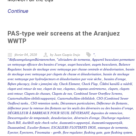
Continue
PAS-type weir screens at the Aranjuez
WWTP
février 04, 2020
by Juan Gazpio Irujo
"
,
"AbflussregelungenBürstenrechen
,
"aliviadero de tormenta
,
Appareil basculant permettant
un nettoyage efficace des bassins d’orage
,
auget basculant
,
augets basculants
,
Balance
Regulator
,
bassin de stockage avec nettoyage par chasse centrale et désodorisation
,
bassin
de stockage avec nettoyage par clapets de chasse et désodorisation
,
bassin de stockage
avec nettoyage par hydroéjecteurs et désodorisation par voie sèche.
,
bassins d'orage
,
Bęben płuczący
,
česle s jemnými síty
,
Check Element
,
Check Flap
,
Čištění kanálů a nádrží
,
clapet anti retour de nez
,
clapet de nez
,
clapetas
,
clapetas antirretorno
,
clapets
,
clapets
anti-retour
,
Clapets de chasses
,
Clapets de nez
,
Combined Sewer Overflow Screens
,
Csatornahullám-öblítőcsappantyú
,
Csatornahullám-öblítődob
,
CSO (Combined Sewer
Outflow) tanks.
,
CSO retention tanks
,
Décanteurs particulaires
,
Déflecteur de flottants.
,
déflecteur pour la retenue des flottants sur les seuils des déversoirs ou des bassins d’orage
,
DÉGRILLEUR À BARREAUX POUR SEUIL DÉVERSANT
,
depositos de retencion
,
Descarregador de tempestade
,
desodorizacion
,
déversoirs d'orage
,
Discharge regulator
,
Duck Bill
,
duckbill style check valve
,
duzzasztócs-appantyú
,
duzzasztócsappantyúk
,
Duzzasztómű
,
Escalier flottant
,
ESCALIERS FLOTTANTS INOX
,
estanque de tormenta
,
Eyector
,
Eyectores
,
Finomszita - geréb
,
flow regulator
,
flushing gate
,
gate flushing system
,