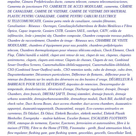
empalme
,
Cámara Prefabricadas ducto
,
camara telecom
,
camara telecomunicaciones
,
Camereta de jonctionare FO
,
CAMERETE DE ACCES MODULARE
,
cameretta
,
CĂMINE
DE CANALIZARE
,
CAMINE DE VIZITARE
,
CAMINE DE VIZITARE DIN MATERIAL
PLASTIC PENTRU CANALIZARE
,
CAMINE PENTRU CABLURI ELECTRICE
SI TELECOMUNICATII
,
Camine petru retele de canalizare
,
canales filtrantes
,
Canalisation - Réseaux - Ouvrages
,
CanalizaçãoSubterrânea de Redes Metálicas e Fibra
Óptica
,
Capac inspectie
,
Cassiers CSTB
,
Cassiers SAUL
,
catchpit
,
CATV
,
celda de
infiltración
,
česle s jemnými síty
,
Chambre composite
,
Chambre composite travaux publics
,
Chambre de raccordement
,
Chambre de tirage - Réseaux secs
,
CHAMBRE DE VISITE
MODULAIRE
,
chambres d’équipement pour eau potable
,
chambres préfabriquées
telecom
,
Chambres thermoplastiques pour réseaux télécoms enfouis
,
Check Element
,
Check
Flap
,
Čištění kanálů a nádrží
,
clapet anti retour de nez
,
clapet de nez
,
clapetas
,
clapetas
antirretorno
,
clapets
,
clapets anti-retour
,
Clapets de chasses
,
Clapets de nez
,
Combined
Sewer Overflow Screens
,
Csatornahullám-öblítőcsappantyú
,
Csatornahullám-öblítődob
,
CSO (Combined Sewer Outflow) tanks.
,
CSO retention tanks
,
cubo de drenaje
,
cubo dren
,
Dagvattenkassetter
,
Décanteurs particulaires
,
Déflecteur de flottants.
,
déflecteur pour la
retenue des flottants sur les seuils des déversoirs ou des bassins d’orage
,
DÉGRILLEUR À
BARREAUX POUR SEUIL DÉVERSANT
,
depositos de retencion
,
Descarregador de
tempestade
,
desodorizacion
,
déversoirs d'orage
,
Discharge regulator
,
drawpit
,
Drawpit
Chambers
,
dren francés
,
DRENAJ ŞAFTI
,
Drenaj sistemleri
,
drenaje francés
,
drenaje
urbano sostenible
,
drenajeurbanosostenible
,
drenazhnye moduli
,
Duck Bill
,
duckbill style
check valve
,
Duct Access Boxes
,
duct access chamber
,
duct access chambers
,
duzzasztócs-
appantyú
,
duzzasztócsappantyúk
,
Duzzasztómű
,
easypit
,
Eco-cunetas antivuelco en
carreteras
,
Ek Odalari
,
Ek Odasi
,
Elektrik Bacaları
,
elektrik menhol
,
Elektrik Plastik
Menholler
,
Energetyka – studnie kablowe
,
Escalier flottant
,
ESCALIERS FLOTTANTS
INOX
,
estanque de tormenta
,
Eyector
,
Eyectores
,
ferroviaires et autoroutières
,
fibre à la
maison (FTTH)
,
Fibre to the Home (FTTH)
,
Finomszita - geréb
,
flood attenuation block
,
flow regulator
,
flushing gate
,
gate flushing system
,
geoceldas
,
geocells
,
Geocellular Tank
,