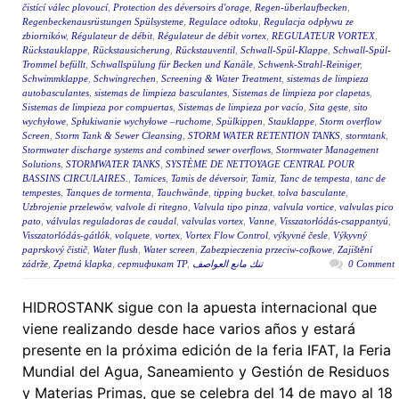
čistící válec plovoucí
,
Protection des déversoirs d'orage
,
Regen-überlaufbecken
,
Regenbeckenausrüstungen Spülsysteme
,
Regulace odtoku
,
Regulacja odpływu ze
zbiorników
,
Régulateur de débit
,
Régulateur de débit vortex
,
REGULATEUR VORTEX
,
Rückstauklappe
,
Rückstausicherung
,
Rückstauventil
,
Schwall-Spül-Klappe
,
Schwall-Spül-
Trommel befüllt
,
Schwallspülung für Becken und Kanäle
,
Schwenk-Strahl-Reiniger
,
Schwimmklappe
,
Schwingrechen
,
Screening & Water Treatment
,
sistemas de limpieza
autobasculantes
,
sistemas de limpieza basculantes
,
Sistemas de limpieza por clapetas
,
Sistemas de limpieza por compuertas
,
Sistemas de limpieza por vacío
,
Sita gęste
,
sito
wychyłowe
,
Spłukiwanie wychyłowe –ruchome
,
Spülkippen
,
Stauklappe
,
Storm overflow
Screen
,
Storm Tank & Sewer Cleansing
,
STORM WATER RETENTION TANKS
,
stormtank
,
Stormwater discharge systems and combined sewer overflows
,
Stormwater Management
Solutions
,
STORMWATER TANKS
,
SYSTÈME DE NETTOYAGE CENTRAL POUR
BASSINS CIRCULAIRES.
,
Tamices
,
Tamis de déversoir
,
Tamiz
,
Tanc de tempesta
,
tanc de
tempestes
,
Tanques de tormenta
,
Tauchwände
,
tipping bucket
,
tolva basculante
,
Uzbrojenie przelewów
,
valvole di ritegno
,
Valvula tipo pinza
,
valvula vortice
,
valvulas pico
pato
,
válvulas reguladoras de caudal
,
valvulas vortex
,
Vanne
,
Visszatorlódás-csappantyú
,
Visszatorlódás-gátlók
,
volquete
,
vortex
,
Vortex Flow Control
,
výkyvné česle
,
Výkyvný
paprskový čistič
,
Water flush
,
Water screen
,
Zabezpieczenia przeciw-cofkowe
,
Zajištění
zádrže
,
Zpetná klapka
,
сертификат ТР
,
تنك مانع العواصف
0 Comment
HIDROSTANK sigue con la apuesta internacional que
viene realizando desde hace varios años y estará
presente en la próxima edición de la feria IFAT, la Feria
Mundial del Agua, Saneamiento y Gestión de Residuos
y Materias Primas, que se celebra del 14 de mayo al 18