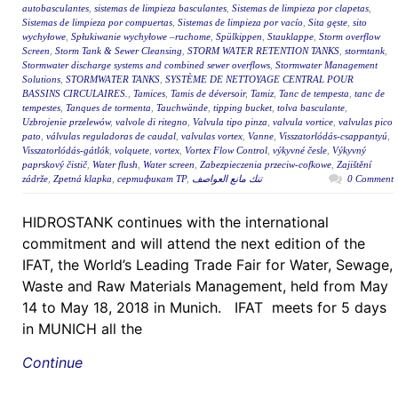
autobasculantes
,
sistemas de limpieza basculantes
,
Sistemas de limpieza por clapetas
,
Sistemas de limpieza por compuertas
,
Sistemas de limpieza por vacío
,
Sita gęste
,
sito
wychyłowe
,
Spłukiwanie wychyłowe –ruchome
,
Spülkippen
,
Stauklappe
,
Storm overflow
Screen
,
Storm Tank & Sewer Cleansing
,
STORM WATER RETENTION TANKS
,
stormtank
,
Stormwater discharge systems and combined sewer overflows
,
Stormwater Management
Solutions
,
STORMWATER TANKS
,
SYSTÈME DE NETTOYAGE CENTRAL POUR
BASSINS CIRCULAIRES.
,
Tamices
,
Tamis de déversoir
,
Tamiz
,
Tanc de tempesta
,
tanc de
tempestes
,
Tanques de tormenta
,
Tauchwände
,
tipping bucket
,
tolva basculante
,
Uzbrojenie przelewów
,
valvole di ritegno
,
Valvula tipo pinza
,
valvula vortice
,
valvulas pico
pato
,
válvulas reguladoras de caudal
,
valvulas vortex
,
Vanne
,
Visszatorlódás-csappantyú
,
Visszatorlódás-gátlók
,
volquete
,
vortex
,
Vortex Flow Control
,
výkyvné česle
,
Výkyvný
paprskový čistič
,
Water flush
,
Water screen
,
Zabezpieczenia przeciw-cofkowe
,
Zajištění
zádrže
,
Zpetná klapka
,
сертификат ТР
,
تنك مانع العواصف
0 Comment
HIDROSTANK continues with the international
commitment and will attend the next edition of the
IFAT, the World’s Leading Trade Fair for Water, Sewage,
Waste and Raw Materials Management, held from May
14 to May 18, 2018 in Munich. IFAT meets for 5 days
in MUNICH all the
Continue