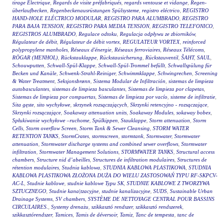
tirage Electrique
,
Regards de visite préfabriqués
,
regards ventouse et vidange
,
Regen-
überlaufbecken
,
Regenbeckenausrüstungen Spülsysteme
,
registro eléctrico
,
REGISTRO
HAND-HOLE ELÉCTRICO MODULAR
,
REGISTRO PARA ALUMBRADO
,
REGISTRO
PARA BAJA TENSION
,
REGISTRO PARA MEDIA TENSION
,
REGISTRO TELEFONICO
,
REGISTROS ALUMBRADO
,
Regulace odtoku
,
Regulacja odpływu ze zbiorników
,
Régulateur de débit
,
Régulateur de débit vortex
,
REGULATEUR VORTEX
,
reinforced
polypropylene manholes
,
Réseaux d'énergie
,
Réseaux ferroviaires
,
Réseaux Télécoms
,
RÖGAR (MENHOL)
,
Rückstauklappe
,
Rückstausicherung
,
Rückstauventil
,
ŠAHT
,
SAUL
,
Schouwputten
,
Schwall-Spül-Klappe
,
Schwall-Spül-Trommel befüllt
,
Schwallspülung für
Becken und Kanäle
,
Schwenk-Strahl-Reiniger
,
Schwimmklappe
,
Schwingrechen
,
Screening
& Water Treatment
,
Seksjonsbrønn
,
Sistema Modular de Infiltración
,
sistemas de limpieza
autobasculantes
,
sistemas de limpieza basculantes
,
Sistemas de limpieza por clapetas
,
Sistemas de limpieza por compuertas
,
Sistemas de limpieza por vacío
,
sisteme de infiltratie
,
Sita gęste
,
sito wychyłowe
,
skrzynek rozsączających
,
Skrzynki retencyjno - rozsączające
,
Skrzynki rozsączające
,
Soakaway attenuation units
,
Soakaway Modules
,
sokaway bobex
,
Spłukiwanie wychyłowe –ruchome
,
Spülkippen
,
Stauklappe
,
Storm attenuation
,
Storm
Cells
,
Storm overflow Screen
,
Storm Tank & Sewer Cleansing
,
STORM WATER
RETENTION TANKS
,
StormCrates
,
stormscreen
,
stormtank
,
Stormwater
,
Stormwater
attenuation
,
Stormwater discharge systems and combined sewer overflows
,
Stormwater
infiltration
,
Stormwater Management Solutions
,
STORMWATER TANKS
,
Structural access
chambers
,
Structure nid d’abeilles
,
Structures de infiltration modulaires
,
Structures de
rétention modulaires
,
Studnia kablowa
,
STUDNIA KABLOWA PLASTIKOWA
,
STUDNIA
KABLOWA PLASTIKOWA ZŁOŻONA DUŻA DO WIELU ZASTOSOWAŃ TYPU RF-SKPCV-
AC-L
,
Studnie kablowe
,
studnie kablowe Typu SK
,
STUDNIE KABLOWE Z TWORZYWA
SZTUCZNEGO
,
Studnie kana|tzacyjne
,
studnie kanalizacyjne
,
SUDS
,
Sustainable Urban
Drainage Systems
,
SV chambers
,
SYSTÈME DE NETTOYAGE CENTRAL POUR BASSINS
CIRCULAIRES.
,
Systemy drenażu
,
szikkasztó rendszer
,
szikkasztó rendszerek
,
szikkasztórendszer
,
Tamices
,
Tamis de déversoir
,
Tamiz
,
Tanc de tempesta
,
tanc de