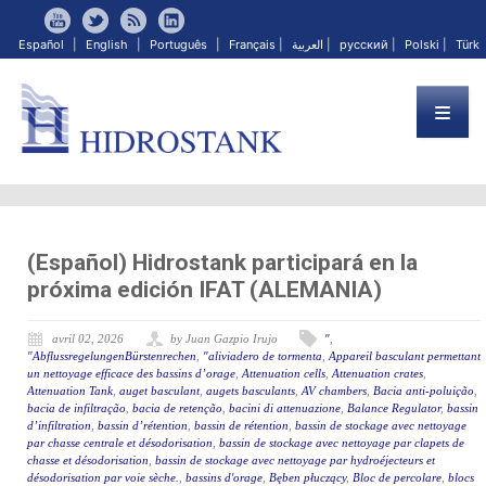
Español
|
English
|
Português
|
Français
|
العربية
|
русский
|
Polski
|
Türk
(Español) Hidrostank participará en la
próxima edición IFAT (ALEMANIA)
avril 02, 2026
by Juan Gazpio Irujo
"
,
"AbflussregelungenBürstenrechen
,
"aliviadero de tormenta
,
Appareil basculant permettant
un nettoyage efficace des bassins d’orage
,
Attenuation cells
,
Attenuation crates
,
Attenuation Tank
,
auget basculant
,
augets basculants
,
AV chambers
,
Bacia anti-poluição
,
bacia de infiltração
,
bacia de retenção
,
bacini di attenuazione
,
Balance Regulator
,
bassin
d’infiltration
,
bassin d’rétention
,
bassin de rétention
,
bassin de stockage avec nettoyage
par chasse centrale et désodorisation
,
bassin de stockage avec nettoyage par clapets de
chasse et désodorisation
,
bassin de stockage avec nettoyage par hydroéjecteurs et
désodorisation par voie sèche.
,
bassins d'orage
,
Bęben płuczący
,
Bloc de percolare
,
blocs