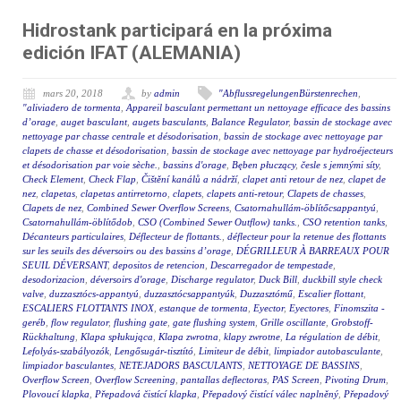
Hidrostank participará en la próxima
edición IFAT (ALEMANIA)
mars 20, 2018
by
admin
"AbflussregelungenBürstenrechen
,
"aliviadero de tormenta
,
Appareil basculant permettant un nettoyage efficace des bassins
d’orage
,
auget basculant
,
augets basculants
,
Balance Regulator
,
bassin de stockage avec
nettoyage par chasse centrale et désodorisation
,
bassin de stockage avec nettoyage par
clapets de chasse et désodorisation
,
bassin de stockage avec nettoyage par hydroéjecteurs
et désodorisation par voie sèche.
,
bassins d'orage
,
Bęben płuczący
,
česle s jemnými síty
,
Check Element
,
Check Flap
,
Čištění kanálů a nádrží
,
clapet anti retour de nez
,
clapet de
nez
,
clapetas
,
clapetas antirretorno
,
clapets
,
clapets anti-retour
,
Clapets de chasses
,
Clapets de nez
,
Combined Sewer Overflow Screens
,
Csatornahullám-öblítőcsappantyú
,
Csatornahullám-öblítődob
,
CSO (Combined Sewer Outflow) tanks.
,
CSO retention tanks
,
Décanteurs particulaires
,
Déflecteur de flottants.
,
déflecteur pour la retenue des flottants
sur les seuils des déversoirs ou des bassins d’orage
,
DÉGRILLEUR À BARREAUX POUR
SEUIL DÉVERSANT
,
depositos de retencion
,
Descarregador de tempestade
,
desodorizacion
,
déversoirs d'orage
,
Discharge regulator
,
Duck Bill
,
duckbill style check
valve
,
duzzasztócs-appantyú
,
duzzasztócsappantyúk
,
Duzzasztómű
,
Escalier flottant
,
ESCALIERS FLOTTANTS INOX
,
estanque de tormenta
,
Eyector
,
Eyectores
,
Finomszita -
geréb
,
flow regulator
,
flushing gate
,
gate flushing system
,
Grille oscillante
,
Grobstoff-
Rückhaltung
,
Klapa spłukująca
,
Klapa zwrotna
,
klapy zwrotne
,
La régulation de débit
,
Lefolyás-szabályozók
,
Lengősugár-tisztító
,
Limiteur de débit
,
limpiador autobasculante
,
limpiador basculantes
,
NETEJADORS BASCULANTS
,
NETTOYAGE DE BASSINS
,
Overflow Screen
,
Overflow Screening
,
pantallas deflectoras
,
PAS Screen
,
Pivoting Drum
,
Plovoucí klapka
,
Přepadová čistící klapka
,
Přepadový čistící válec naplněný
,
Přepadový