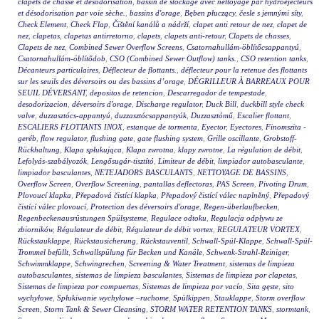
clapets de chasse et désodorisation
,
bassin de stockage avec nettoyage par hydroéjecteurs
et désodorisation par voie sèche.
,
bassins d'orage
,
Bęben płuczący
,
česle s jemnými síty
,
Check Element
,
Check Flap
,
Čištění kanálů a nádrží
,
clapet anti retour de nez
,
clapet de
nez
,
clapetas
,
clapetas antirretorno
,
clapets
,
clapets anti-retour
,
Clapets de chasses
,
Clapets de nez
,
Combined Sewer Overflow Screens
,
Csatornahullám-öblítőcsappantyú
,
Csatornahullám-öblítődob
,
CSO (Combined Sewer Outflow) tanks.
,
CSO retention tanks
,
Décanteurs particulaires
,
Déflecteur de flottants.
,
déflecteur pour la retenue des flottants
sur les seuils des déversoirs ou des bassins d’orage
,
DÉGRILLEUR À BARREAUX POUR
SEUIL DÉVERSANT
,
depositos de retencion
,
Descarregador de tempestade
,
desodorizacion
,
déversoirs d'orage
,
Discharge regulator
,
Duck Bill
,
duckbill style check
valve
,
duzzasztócs-appantyú
,
duzzasztócsappantyúk
,
Duzzasztómű
,
Escalier flottant
,
ESCALIERS FLOTTANTS INOX
,
estanque de tormenta
,
Eyector
,
Eyectores
,
Finomszita -
geréb
,
flow regulator
,
flushing gate
,
gate flushing system
,
Grille oscillante
,
Grobstoff-
Rückhaltung
,
Klapa spłukująca
,
Klapa zwrotna
,
klapy zwrotne
,
La régulation de débit
,
Lefolyás-szabályozók
,
Lengősugár-tisztító
,
Limiteur de débit
,
limpiador autobasculante
,
limpiador basculantes
,
NETEJADORS BASCULANTS
,
NETTOYAGE DE BASSINS
,
Overflow Screen
,
Overflow Screening
,
pantallas deflectoras
,
PAS Screen
,
Pivoting Drum
,
Plovoucí klapka
,
Přepadová čistící klapka
,
Přepadový čistící válec naplněný
,
Přepadový
čistící válec plovoucí
,
Protection des déversoirs d'orage
,
Regen-überlaufbecken
,
Regenbeckenausrüstungen Spülsysteme
,
Regulace odtoku
,
Regulacja odpływu ze
zbiorników
,
Régulateur de débit
,
Régulateur de débit vortex
,
REGULATEUR VORTEX
,
Rückstauklappe
,
Rückstausicherung
,
Rückstauventil
,
Schwall-Spül-Klappe
,
Schwall-Spül-
Trommel befüllt
,
Schwallspülung für Becken und Kanäle
,
Schwenk-Strahl-Reiniger
,
Schwimmklappe
,
Schwingrechen
,
Screening & Water Treatment
,
sistemas de limpieza
autobasculantes
,
sistemas de limpieza basculantes
,
Sistemas de limpieza por clapetas
,
Sistemas de limpieza por compuertas
,
Sistemas de limpieza por vacío
,
Sita gęste
,
sito
wychyłowe
,
Spłukiwanie wychyłowe –ruchome
,
Spülkippen
,
Stauklappe
,
Storm overflow
Screen
,
Storm Tank & Sewer Cleansing
,
STORM WATER RETENTION TANKS
,
stormtank
,