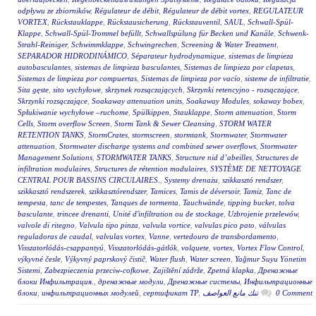
odpływu ze zbiorników
,
Régulateur de débit
,
Régulateur de débit vortex
,
REGULATEUR
VORTEX
,
Rückstauklappe
,
Rückstausicherung
,
Rückstauventil
,
SAUL
,
Schwall-Spül-
Klappe
,
Schwall-Spül-Trommel befüllt
,
Schwallspülung für Becken und Kanäle
,
Schwenk-
Strahl-Reiniger
,
Schwimmklappe
,
Schwingrechen
,
Screening & Water Treatment
,
SEPARADOR HIDRODINÁMICO
,
Séparateur hydrodynamique
,
sistemas de limpieza
autobasculantes
,
sistemas de limpieza basculantes
,
Sistemas de limpieza por clapetas
,
Sistemas de limpieza por compuertas
,
Sistemas de limpieza por vacío
,
sisteme de infiltratie
,
Sita gęste
,
sito wychyłowe
,
skrzynek rozsączających
,
Skrzynki retencyjno - rozsączające
,
Skrzynki rozsączające
,
Soakaway attenuation units
,
Soakaway Modules
,
sokaway bobex
,
Spłukiwanie wychyłowe –ruchome
,
Spülkippen
,
Stauklappe
,
Storm attenuation
,
Storm
Cells
,
Storm overflow Screen
,
Storm Tank & Sewer Cleansing
,
STORM WATER
RETENTION TANKS
,
StormCrates
,
stormscreen
,
stormtank
,
Stormwater
,
Stormwater
attenuation
,
Stormwater discharge systems and combined sewer overflows
,
Stormwater
Management Solutions
,
STORMWATER TANKS
,
Structure nid d’abeilles
,
Structures de
infiltration modulaires
,
Structures de rétention modulaires
,
SYSTÈME DE NETTOYAGE
CENTRAL POUR BASSINS CIRCULAIRES.
,
Systemy drenażu
,
szikkasztó rendszer
,
szikkasztó rendszerek
,
szikkasztórendszer
,
Tamices
,
Tamis de déversoir
,
Tamiz
,
Tanc de
tempesta
,
tanc de tempestes
,
Tanques de tormenta
,
Tauchwände
,
tipping bucket
,
tolva
basculante
,
trincee drenanti
,
Unité d'infiltration ou de stockage
,
Uzbrojenie przelewów
,
valvole di ritegno
,
Valvula tipo pinza
,
valvula vortice
,
valvulas pico pato
,
válvulas
reguladoras de caudal
,
valvulas vortex
,
Vanne
,
vertedouro de transbordamento
,
Visszatorlódás-csappantyú
,
Visszatorlódás-gátlók
,
volquete
,
vortex
,
Vortex Flow Control
,
výkyvné česle
,
Výkyvný paprskový čistič
,
Water flush
,
Water screen
,
Yağmur Suyu Yönetim
Sistemi
,
Zabezpieczenia przeciw-cofkowe
,
Zajištění zádrže
,
Zpetná klapka
,
Дренажные
блоки Инфильтрация.
,
дренажные модули
,
Дренажные системы
,
Инфильтрационные
блоки
,
инфильтрационных модулей
,
сертификат ТР
,
تنك مانع العواصف
0 Comment