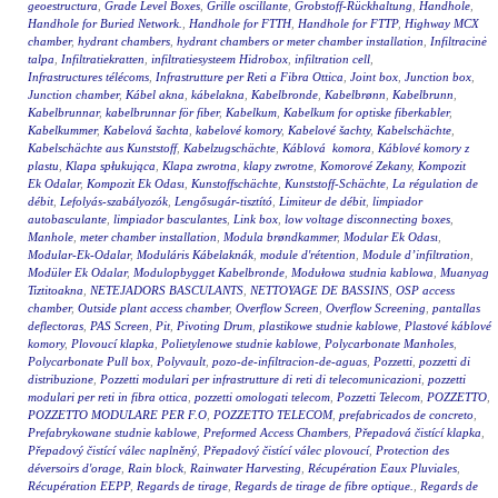
geoestructura
,
Grade Level Boxes
,
Grille oscillante
,
Grobstoff-Rückhaltung
,
Handhole
,
Handhole for Buried Network.
,
Handhole for FTTH
,
Handhole for FTTP
,
Highway MCX
chamber
,
hydrant chambers
,
hydrant chambers or meter chamber installation
,
Infiltracinė
talpa
,
Infiltratiekratten
,
infiltratiesysteem Hidrobox
,
infiltration cell
,
Infrastructures télécoms
,
Infrastrutture per Reti a Fibra Ottica
,
Joint box
,
Junction box
,
Junction chamber
,
Kábel akna
,
kábelakna
,
Kabelbronde
,
Kabelbrønn
,
Kabelbrunn
,
Kabelbrunnar
,
kabelbrunnar för fiber
,
Kabelkum
,
Kabelkum for optiske fiberkabler
,
Kabelkummer
,
Kabelová šachta
,
kabelové komory
,
Kabelové šachty
,
Kabelschächte
,
Kabelschächte aus Kunststoff
,
Kabelzugschächte
,
Káblová komora
,
Káblové komory z
plastu
,
Klapa spłukująca
,
Klapa zwrotna
,
klapy zwrotne
,
Komorové Zekany
,
Kompozit
Ek Odalar
,
Kompozit Ek Odası
,
Kunstoffschächte
,
Kunststoff-Schächte
,
La régulation de
débit
,
Lefolyás-szabályozók
,
Lengősugár-tisztító
,
Limiteur de débit
,
limpiador
autobasculante
,
limpiador basculantes
,
Link box
,
low voltage disconnecting boxes
,
Manhole
,
meter chamber installation
,
Modula brøndkammer
,
Modular Ek Odası
,
Modular-Ek-Odalar
,
Moduláris Kábelaknák
,
module d'rétention
,
Module d’infiltration
,
Modüler Ek Odalar
,
Modulopbygget Kabelbronde
,
Modułowa studnia kablowa
,
Muanyag
Tiztitoakna
,
NETEJADORS BASCULANTS
,
NETTOYAGE DE BASSINS
,
OSP access
chamber
,
Outside plant access chamber
,
Overflow Screen
,
Overflow Screening
,
pantallas
deflectoras
,
PAS Screen
,
Pit
,
Pivoting Drum
,
plastikowe studnie kablowe
,
Plastové káblové
komory
,
Plovoucí klapka
,
Polietylenowe studnie kablowe
,
Polycarbonate Manholes
,
Polycarbonate Pull box
,
Polyvault
,
pozo-de-infiltracion-de-aguas
,
Pozzetti
,
pozzetti di
distribuzione
,
Pozzetti modulari per infrastrutture di reti di telecomunicazioni
,
pozzetti
modulari per reti in fibra ottica
,
pozzetti omologati telecom
,
Pozzetti Telecom
,
POZZETTO
,
POZZETTO MODULARE PER F.O
,
POZZETTO TELECOM
,
prefabricados de concreto
,
Prefabrykowane studnie kablowe
,
Preformed Access Chambers
,
Přepadová čistící klapka
,
Přepadový čistící válec naplněný
,
Přepadový čistící válec plovoucí
,
Protection des
déversoirs d'orage
,
Rain block
,
Rainwater Harvesting
,
Récupération Eaux Pluviales
,
Récupération EEPP
,
Regards de tirage
,
Regards de tirage de fibre optique.
,
Regards de