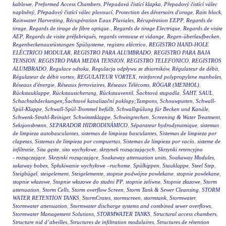
kablowe
,
Preformed Access Chambers
,
Přepadová čistící klapka
,
Přepadový čistící válec
naplněný
,
Přepadový čistící válec plovoucí
,
Protection des déversoirs d'orage
,
Rain block
,
Rainwater Harvesting
,
Récupération Eaux Pluviales
,
Récupération EEPP
,
Regards de
tirage
,
Regards de tirage de fibre optique.
,
Regards de tirage Electrique
,
Regards de visite
AEP
,
Regards de visite préfabriqués
,
regards ventouse et vidange
,
Regen-überlaufbecken
,
Regenbeckenausrüstungen Spülsysteme
,
registro eléctrico
,
REGISTRO HAND-HOLE
ELÉCTRICO MODULAR
,
REGISTRO PARA ALUMBRADO
,
REGISTRO PARA BAJA
TENSION
,
REGISTRO PARA MEDIA TENSION
,
REGISTRO TELEFONICO
,
REGISTROS
ALUMBRADO
,
Regulace odtoku
,
Regulacja odpływu ze zbiorników
,
Régulateur de débit
,
Régulateur de débit vortex
,
REGULATEUR VORTEX
,
reinforced polypropylene manholes
,
Réseaux d'énergie
,
Réseaux ferroviaires
,
Réseaux Télécoms
,
RÖGAR (MENHOL)
,
Rückstauklappe
,
Rückstausicherung
,
Rückstauventil
,
Šachtová stupadla
,
ŠAHT
,
SAUL
,
Schachtabdeckungen;Šachtové kanalizační poklopy;Tampons
,
Schouwputten
,
Schwall-
Spül-Klappe
,
Schwall-Spül-Trommel befüllt
,
Schwallspülung für Becken und Kanäle
,
Schwenk-Strahl-Reiniger
,
Schwimmklappe
,
Schwingrechen
,
Screening & Water Treatment
,
Seksjonsbrønn
,
SEPARADOR HIDRODINÁMICO
,
Séparateur hydrodynamique
,
sistemas
de limpieza autobasculantes
,
sistemas de limpieza basculantes
,
Sistemas de limpieza por
clapetas
,
Sistemas de limpieza por compuertas
,
Sistemas de limpieza por vacío
,
sisteme de
infiltratie
,
Sita gęste
,
sito wychyłowe
,
skrzynek rozsączających
,
Skrzynki retencyjno
- rozsączające
,
Skrzynki rozsączające
,
Soakaway attenuation units
,
Soakaway Modules
,
sokaway bobex
,
Spłukiwanie wychyłowe –ruchome
,
Spülkippen
,
Stauklappe
,
Steel Step
,
Steigbügel
,
steigelement
,
Steigelemente
,
stopnie podwójne powlekane
,
stopnie powlekane
,
stopnie włazowe
,
Stopnie włazowe do studni PP
,
stopnie żeliwne
,
Stopnie złazowe
,
Storm
attenuation
,
Storm Cells
,
Storm overflow Screen
,
Storm Tank & Sewer Cleansing
,
STORM
WATER RETENTION TANKS
,
StormCrates
,
stormscreen
,
stormtank
,
Stormwater
,
Stormwater attenuation
,
Stormwater discharge systems and combined sewer overflows
,
Stormwater Management Solutions
,
STORMWATER TANKS
,
Structural access chambers
,
Structure nid d’abeilles
,
Structures de infiltration modulaires
,
Structures de rétention