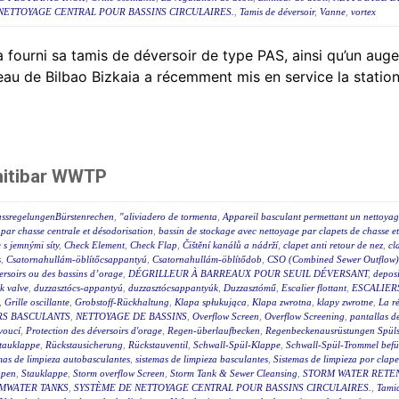
NETTOYAGE CENTRAL POUR BASSINS CIRCULAIRES.
,
Tamis de déversoir
,
Vanne
,
vortex
 fourni sa tamis de déversoir de type PAS, ainsi qu’un auget
eau de Bilbao Bizkaia a récemment mis en service la station
nitibar WWTP
ussregelungenBürstenrechen
,
"aliviadero de tormenta
,
Appareil basculant permettant un nettoyag
par chasse centrale et désodorisation
,
bassin de stockage avec nettoyage par clapets de chasse e
e s jemnými síty
,
Check Element
,
Check Flap
,
Čištění kanálů a nádrží
,
clapet anti retour de nez
,
cl
s
,
Csatornahullám-öblítőcsappantyú
,
Csatornahullám-öblítődob
,
CSO (Combined Sewer Outflow) 
éversoirs ou des bassins d’orage
,
DÉGRILLEUR À BARREAUX POUR SEUIL DÉVERSANT
,
deposi
ck valve
,
duzzasztócs-appantyú
,
duzzasztócsappantyúk
,
Duzzasztómű
,
Escalier flottant
,
ESCALIER
,
Grille oscillante
,
Grobstoff-Rückhaltung
,
Klapa spłukująca
,
Klapa zwrotna
,
klapy zwrotne
,
La r
RS BASCULANTS
,
NETTOYAGE DE BASSINS
,
Overflow Screen
,
Overflow Screening
,
pantallas de
voucí
,
Protection des déversoirs d'orage
,
Regen-überlaufbecken
,
Regenbeckenausrüstungen Spüls
tauklappe
,
Rückstausicherung
,
Rückstauventil
,
Schwall-Spül-Klappe
,
Schwall-Spül-Trommel befül
mas de limpieza autobasculantes
,
sistemas de limpieza basculantes
,
Sistemas de limpieza por clape
ppen
,
Stauklappe
,
Storm overflow Screen
,
Storm Tank & Sewer Cleansing
,
STORM WATER RETEN
MWATER TANKS
,
SYSTÈME DE NETTOYAGE CENTRAL POUR BASSINS CIRCULAIRES.
,
Tami