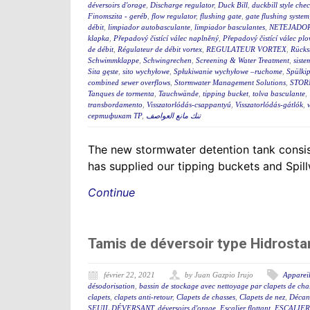
déversoirs d'orage
,
Discharge regulator
,
Duck Bill
,
duckbill style che
Finomszita - geréb
,
flow regulator
,
flushing gate
,
gate flushing system
débit
,
limpiador autobasculante
,
limpiador basculantes
,
NETEJADO
klapka
,
Přepadový čistící válec naplněný
,
Přepadový čistící válec plo
de débit
,
Régulateur de débit vortex
,
REGULATEUR VORTEX
,
Rücks
Schwimmklappe
,
Schwingrechen
,
Screening & Water Treatment
,
siste
Sita gęste
,
sito wychyłowe
,
Spłukiwanie wychyłowe –ruchome
,
Spülki
combined sewer overflows
,
Stormwater Management Solutions
,
STOR
Tanques de tormenta
,
Tauchwände
,
tipping bucket
,
tolva basculante
,
transbordamento
,
Visszatorlódás-csappantyú
,
Visszatorlódás-gátlók
,
сертификат ТР
,
تنك مانع العواصف
The new stormwater detention tank consis
has supplied our tipping buckets and Spil
Continue
Tamis de déversoir type Hidrostan
février 22, 2021
by Juan Gazpio Irujo
Appareil
désodorisation
,
bassin de stockage avec nettoyage par clapets de cha
clapets
,
clapets anti-retour
,
Clapets de chasses
,
Clapets de nez
,
Décant
SEUIL DÉVERSANT
,
déversoirs d'orage
,
Escalier flottant
,
ESCALIER