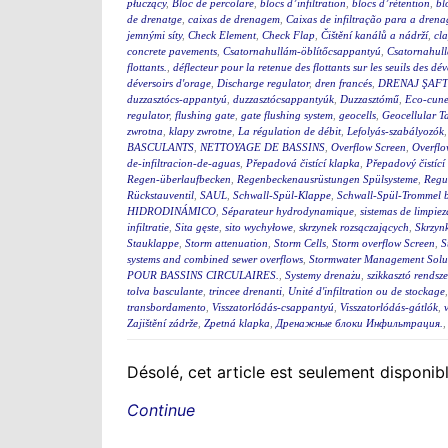
płuczący
,
Bloc de percolare
,
blocs d’infiltration
,
blocs d’rétention
,
bl
de drenatge
,
caixas de drenagem
,
Caixas de infiltração para a dren
jemnými síty
,
Check Element
,
Check Flap
,
Čištění kanálů a nádrží
,
cla
concrete pavements
,
Csatornahullám-öblítőcsappantyú
,
Csatornahul
flottants.
,
déflecteur pour la retenue des flottants sur les seuils des d
déversoirs d'orage
,
Discharge regulator
,
dren francés
,
DRENAJ ŞAFT
duzzasztócs-appantyú
,
duzzasztócsappantyúk
,
Duzzasztómű
,
Eco-cunet
regulator
,
flushing gate
,
gate flushing system
,
geocells
,
Geocellular T
zwrotna
,
klapy zwrotne
,
La régulation de débit
,
Lefolyás-szabályozók
BASCULANTS
,
NETTOYAGE DE BASSINS
,
Overflow Screen
,
Overflo
de-infiltracion-de-aguas
,
Přepadová čistící klapka
,
Přepadový čistící
Regen-überlaufbecken
,
Regenbeckenausrüstungen Spülsysteme
,
Regu
Rückstauventil
,
SAUL
,
Schwall-Spül-Klappe
,
Schwall-Spül-Trommel b
HIDRODINÁMICO
,
Séparateur hydrodynamique
,
sistemas de limpie
infiltratie
,
Sita gęste
,
sito wychyłowe
,
skrzynek rozsączających
,
Skrzynk
Stauklappe
,
Storm attenuation
,
Storm Cells
,
Storm overflow Screen
,
S
systems and combined sewer overflows
,
Stormwater Management Solu
POUR BASSINS CIRCULAIRES.
,
Systemy drenażu
,
szikkasztó rendsze
tolva basculante
,
trincee drenanti
,
Unité d'infiltration ou de stockage
transbordamento
,
Visszatorlódás-csappantyú
,
Visszatorlódás-gátlók
,
Zajištění zádrže
,
Zpetná klapka
,
Дренажные блоки Инфильтрация.
Désolé, cet article est seulement disponib
Continue