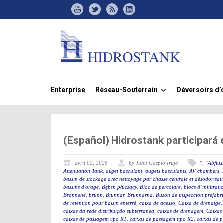
Enterprise
Réseau-Souterrain
Déversoirs d’
»
(Español) Hidrostank participará
avril 02, 2026
by Juan Gazpio Irujo
"
,
"Abflus
Attenuation Tank
,
auget basculant
,
augets basculants
,
AV chambers
,
bassin de stockage avec nettoyage par chasse centrale et désodorisat
bassins d'orage
,
Bęben płuczący
,
Bloc de percolare
,
blocs d’infiltrati
Brønnene
,
brunn
,
Brunnar
,
Brunnarna
,
Buzón de inspección prefabr
de rétention pour bassin enterré
,
caixa de acesso
,
Caixa de drenatge
caixas da rede distribuição subterrânea
,
caixas de drenagem
,
Caixas
caixas de passagem tipo R1
,
caixas de passagem tipo R2
,
caixas de 