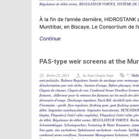
Régulateur de débit vortex
,
REGULATEUR VORTEX
,
SYSTÈME DE 
À la fin de l’année dernière, HIDROSTANK a
Munitibar, en Biscaye. Le Consortium de l’
Continue
PAS-type weir screens at the Mu
février 22, 2021
by Juan Gazpio Irujo
"
,
"Abfl
anti-poluição
,
Balance Regulator
,
bassin de stockage avec nettoyage 
désodorisation par voie sèche.
,
bassins d'orage
,
Bęben płuczący
,
česl
Clapets de chasses
,
Clapets de nez
,
Combined Sewer Overflow Screen
flottants.
,
déflecteur pour la retenue des flottants sur les seuils des d
déversoirs d'orage
,
Discharge regulator
,
Duck Bill
,
duckbill style che
Finomszita - geréb
,
flow regulator
,
flushing gate
,
gate flushing system
débit
,
limpiador autobasculante
,
limpiador basculantes
,
NETEJADO
klapka
,
Přepadový čistící válec naplněný
,
Přepadový čistící válec plo
de débit
,
Régulateur de débit vortex
,
REGULATEUR VORTEX
,
Rücks
Schwimmklappe
,
Schwingrechen
,
Screening & Water Treatment
,
siste
Sita gęste
,
sito wychyłowe
,
Spłukiwanie wychyłowe –ruchome
,
Spülki
combined sewer overflows
,
Stormwater Management Solutions
,
STOR