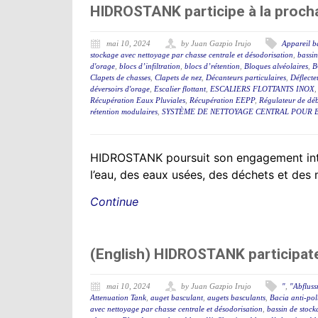
HIDROSTANK participe à la proch
mai 10, 2024
by Juan Gazpio Irujo
Appareil b
stockage avec nettoyage par chasse centrale et désodorisation
,
bassin
d'orage
,
blocs d’infiltration
,
blocs d’rétention
,
Bloques alvéolaires
,
B
Clapets de chasses
,
Clapets de nez
,
Décanteurs particulaires
,
Déflecteu
déversoirs d'orage
,
Escalier flottant
,
ESCALIERS FLOTTANTS INOX
Récupération Eaux Pluviales
,
Récupération EEPP
,
Régulateur de déb
rétention modulaires
,
SYSTÈME DE NETTOYAGE CENTRAL POUR B
HIDROSTANK poursuit son engagement interna
l’eau, des eaux usées, des déchets et des 
Continue
(English) HIDROSTANK participat
mai 10, 2024
by Juan Gazpio Irujo
"
,
"Abflus
Attenuation Tank
,
auget basculant
,
augets basculants
,
Bacia anti-po
avec nettoyage par chasse centrale et désodorisation
,
bassin de stock