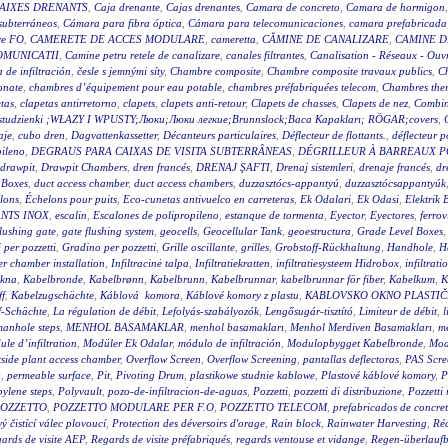
AIXES DRENANTS
,
Caja drenante
,
Cajas drenantes
,
Camara de concreto
,
Camara de hormigon
subterráneos
,
Cámara para fibra óptica
,
Cámara para telecomunicaciones
,
camara prefabricada
re FO
,
CAMERETE DE ACCES MODULARE
,
cameretta
,
CĂMINE DE CANALIZARE
,
CAMINE D
OMUNICATII
,
Camine petru retele de canalizare
,
canales filtrantes
,
Canalisation - Réseaux - Ouv
a de infiltración
,
česle s jemnými síty
,
Chambre composite
,
Chambre composite travaux publics
,
C
onate
,
chambres d’équipement pour eau potable
,
chambres préfabriquées telecom
,
Chambres ther
tas
,
clapetas antirretorno
,
clapets
,
clapets anti-retour
,
Clapets de chasses
,
Clapets de nez
,
Combin
wy studzienki ;WŁAZY I WPUSTY;Люки;Люки легкие;Brunnslock;Baca Kapakları; RÖGAR;covers
,
aje
,
cubo dren
,
Dagvattenkassetter
,
Décanteurs particulaires
,
Déflecteur de flottants.
,
déflecteur p
pileno
,
DEGRAUS PARA CAIXAS DE VISITA SUBTERRÂNEAS
,
DÉGRILLEUR À BARREAUX P
drawpit
,
Drawpit Chambers
,
dren francés
,
DRENAJ ŞAFTI
,
Drenaj sistemleri
,
drenaje francés
,
dr
 Boxes
,
duct access chamber
,
duct access chambers
,
duzzasztócs-appantyú
,
duzzasztócsappantyúk
lons
,
Échelons pour puits
,
Eco-cunetas antivuelco en carreteras
,
Ek Odalari
,
Ek Odasi
,
Elektrik 
NTS INOX
,
escalin
,
Escalones de polipropileno
,
estanque de tormenta
,
Eyector
,
Eyectores
,
ferrov
flushing gate
,
gate flushing system
,
geocells
,
Geocellular Tank
,
geoestructura
,
Grade Level Boxes
 per pozzetti
,
Gradino per pozzetti
,
Grille oscillante
,
grilles
,
Grobstoff-Rückhaltung
,
Handhole
,
H
r chamber installation
,
Infiltracinė talpa
,
Infiltratiekratten
,
infiltratiesysteem Hidrobox
,
infiltrati
akna
,
Kabelbronde
,
Kabelbrønn
,
Kabelbrunn
,
Kabelbrunnar
,
kabelbrunnar för fiber
,
Kabelkum
,
K
ff
,
Kabelzugschächte
,
Káblová komora
,
Káblové komory z plastu
,
KABLOVSKO OKNO PLASTI
f-Schächte
,
La régulation de débit
,
Lefolyás-szabályozók
,
Lengősugár-tisztító
,
Limiteur de débit
,
l
anhole steps
,
MENHOL BASAMAKLAR
,
menhol basamakları
,
Menhol Merdiven Basamakları
,
me
le d’infiltration
,
Modüler Ek Odalar
,
módulo de infiltración
,
Modulopbygget Kabelbronde
,
Mod
side plant access chamber
,
Overflow Screen
,
Overflow Screening
,
pantallas deflectoras
,
PAS Scre
g
,
permeable surface
,
Pit
,
Pivoting Drum
,
plastikowe studnie kablowe
,
Plastové káblové komory
,
P
ylene steps
,
Polyvault
,
pozo-de-infiltracion-de-aguas
,
Pozzetti
,
pozzetti di distribuzione
,
Pozzetti
OZZETTO
,
POZZETTO MODULARE PER F.O
,
POZZETTO TELECOM
,
prefabricados de concre
 čistící válec plovoucí
,
Protection des déversoirs d'orage
,
Rain block
,
Rainwater Harvesting
,
Réc
ards de visite AEP
,
Regards de visite préfabriqués
,
regards ventouse et vidange
,
Regen-überlauf