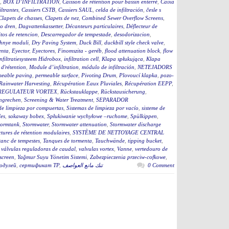
,
BOX D’INFILTRATION
,
Caisson de rétention pour bassin enterré
,
Caixa
iltrantes
,
Cassiers CSTB
,
Cassiers SAUL
,
celda de infiltración
,
česle s
Clapets de chasses
,
Clapets de nez
,
Combined Sewer Overflow Screens
,
o dren
,
Dagvattenkassetter
,
Décanteurs particulaires
,
Déflecteur de
tos de retencion
,
Descarregador de tempestade
,
desodorizacion
,
hnye moduli
,
Dry Paving System
,
Duck Bill
,
duckbill style check valve
,
enta
,
Eyector
,
Eyectores
,
Finomszita - geréb
,
flood attenuation block
,
flow
infiltratiesysteem Hidrobox
,
infiltration cell
,
Klapa spłukująca
,
Klapa
d'rétention
,
Module d’infiltration
,
módulo de infiltración
,
NETEJADORS
meable paving
,
permeable surface
,
Pivoting Drum
,
Plovoucí klapka
,
pozo-
Rainwater Harvesting
,
Récupération Eaux Pluviales
,
Récupération EEPP
,
REGULATEUR VORTEX
,
Rückstauklappe
,
Rückstausicherung
,
ngrechen
,
Screening & Water Treatment
,
SEPARADOR
de limpieza por compuertas
,
Sistemas de limpieza por vacío
,
sisteme de
es
,
sokaway bobex
,
Spłukiwanie wychyłowe –ruchome
,
Spülkippen
,
tormtank
,
Stormwater
,
Stormwater attenuation
,
Stormwater discharge
ctures de rétention modulaires
,
SYSTÈME DE NETTOYAGE CENTRAL
tanc de tempestes
,
Tanques de tormenta
,
Tauchwände
,
tipping bucket
,
,
válvulas reguladoras de caudal
,
valvulas vortex
,
Vanne
,
vertedouro de
screen
,
Yağmur Suyu Yönetim Sistemi
,
Zabezpieczenia przeciw-cofkowe
,
одулей
,
сертификат ТР
,
تنك مانع العواصف
0 Comment