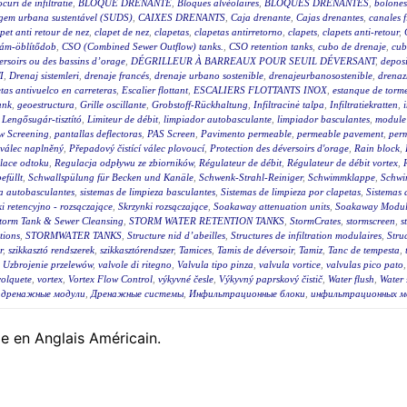
ocuri de infiltratie
,
BLOQUE DRENANTE
,
Bloques alvéolaires
,
BLOQUES DRENANTES
,
bolones
agem urbana sustentável (SUDS)
,
CAIXES DRENANTS
,
Caja drenante
,
Cajas drenantes
,
canales f
pet anti retour de nez
,
clapet de nez
,
clapetas
,
clapetas antirretorno
,
clapets
,
clapets anti-retour
,
lám-öblítődob
,
CSO (Combined Sewer Outflow) tanks.
,
CSO retention tanks
,
cubo de drenaje
,
cub
éversoirs ou des bassins d’orage
,
DÉGRILLEUR À BARREAUX POUR SEUIL DÉVERSANT
,
deposi
I
,
Drenaj sistemleri
,
drenaje francés
,
drenaje urbano sostenible
,
drenajeurbanosostenible
,
drenaz
as antivuelco en carreteras
,
Escalier flottant
,
ESCALIERS FLOTTANTS INOX
,
estanque de torm
ank
,
geoestructura
,
Grille oscillante
,
Grobstoff-Rückhaltung
,
Infiltracinė talpa
,
Infiltratiekratten
,
,
Lengősugár-tisztító
,
Limiteur de débit
,
limpiador autobasculante
,
limpiador basculantes
,
module 
w Screening
,
pantallas deflectoras
,
PAS Screen
,
Pavimento permeable
,
permeable pavement
,
per
 válec naplněný
,
Přepadový čistící válec plovoucí
,
Protection des déversoirs d'orage
,
Rain block
,
lace odtoku
,
Regulacja odpływu ze zbiorników
,
Régulateur de débit
,
Régulateur de débit vortex
,
efüllt
,
Schwallspülung für Becken und Kanäle
,
Schwenk-Strahl-Reiniger
,
Schwimmklappe
,
Schwi
za autobasculantes
,
sistemas de limpieza basculantes
,
Sistemas de limpieza por clapetas
,
Sistemas 
i retencyjno - rozsączające
,
Skrzynki rozsączające
,
Soakaway attenuation units
,
Soakaway Modul
torm Tank & Sewer Cleansing
,
STORM WATER RETENTION TANKS
,
StormCrates
,
stormscreen
,
s
tions
,
STORMWATER TANKS
,
Structure nid d’abeilles
,
Structures de infiltration modulaires
,
Stru
r
,
szikkasztó rendszerek
,
szikkasztórendszer
,
Tamices
,
Tamis de déversoir
,
Tamiz
,
Tanc de tempesta
,
,
Uzbrojenie przelewów
,
valvole di ritegno
,
Valvula tipo pinza
,
valvula vortice
,
valvulas pico pato
volquete
,
vortex
,
Vortex Flow Control
,
výkyvné česle
,
Výkyvný paprskový čistič
,
Water flush
,
Water 
,
дренажные модули
,
Дренажные системы
,
Инфильтрационные блоки
,
инфильтрационных м
le en Anglais Américain.