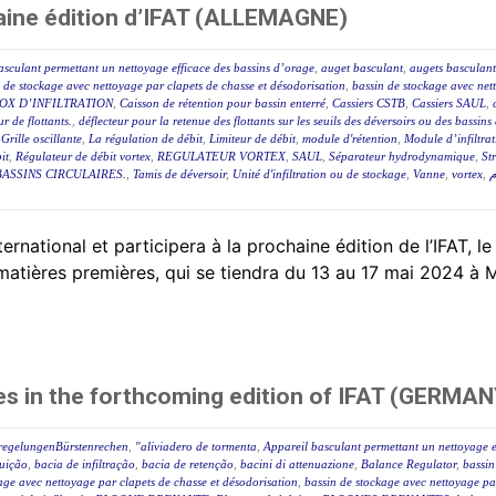
aine édition d’IFAT (ALLEMAGNE)
asculant permettant un nettoyage efficace des bassins d’orage
,
auget basculant
,
augets basculant
 de stockage avec nettoyage par clapets de chasse et désodorisation
,
bassin de stockage avec net
OX D’INFILTRATION
,
Caisson de rétention pour bassin enterré
,
Cassiers CSTB
,
Cassiers SAUL
,
r de flottants.
,
déflecteur pour la retenue des flottants sur les seuils des déversoirs ou des bassin
,
Grille oscillante
,
La régulation de débit
,
Limiteur de débit
,
module d'rétention
,
Module d’infiltra
it
,
Régulateur de débit vortex
,
REGULATEUR VORTEX
,
SAUL
,
Séparateur hydrodynamique
,
St
ASSINS CIRCULAIRES.
,
Tamis de déversoir
,
Unité d'infiltration ou de stockage
,
Vanne
,
vortex
,
م
tional et participera à la prochaine édition de l’IFAT, le
matières premières, qui se tiendra du 13 au 17 mai 2024 à M
es in the forthcoming edition of IFAT (GERMAN
sregelungenBürstenrechen
,
"aliviadero de tormenta
,
Appareil basculant permettant un nettoyage e
luição
,
bacia de infiltração
,
bacia de retenção
,
bacini di attenuazione
,
Balance Regulator
,
bassin
age avec nettoyage par clapets de chasse et désodorisation
,
bassin de stockage avec nettoyage par