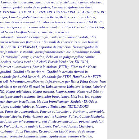
,
Cámara de inspección
,
camara de registro telefonica
,
cámara eléctrica
,
,
cámara prefabricada de empalme
,
Cámara Prefabricadas ducto
,
E VIZITARE
,
CAMINE DE VIZITARE DIN MATERIAL PLASTIC PENTRU
rages
,
CanalizaçãoSubterrânea de Redes Metálicas e Fibra Óptica
,
hambre de raccordement
,
Chambre de tirage - Réseaux secs
,
CHAMBRE
moplastiques pour réseaux télécoms enfouis
,
Check Element
,
Check Flap
,
ed Sewer Overflow Screens
,
concrete pavements
,
Csatornahullám-öblítőcsappantyú
,
Csatornahullám-öblítődob
,
CSO
our la retenue des flottants sur les seuils des déversoirs ou des bassins
OUR SEUIL DÉVERSANT
,
depositos de retencion
,
Descarregador de
enaje urbano sostenible
,
drenajeurbanosostenible
,
drenazhnye moduli
,
,
Duzzasztómű
,
easypit
,
echelon
,
Échelon en polypropylène courbe
,
Bacaları
,
elektrik menhol
,
Elektrik Plastik Menholler
,
EN13101
,
iaires et autoroutières
,
fibre à la maison (FTTH)
,
Fibre to the Home
,
gradini
,
Gradini alla marinara
,
Gradini in acciaio rivestiti in
andhole for Buried Network.
,
Handhole for FTTH
,
Handhole for FTTP
,
on cell
,
Infrastructures télécoms
,
Infrastrutture per Reti a Fibra Ottica
,
Iron
abelkum for optiske fiberkabler
,
Kabelkummer
,
Kabelová šachta
,
kabelové
ČNO
,
Klapa spłukująca
,
Klapa zwrotna
,
klapy zwrotne
,
Komorové Zekany
,
impiador autobasculante
,
limpiador basculantes
,
Link box
,
low voltage
ter chamber installation
,
Modula brøndkammer
,
Modular Ek Odası
,
ułowa studnia kablowa
,
Muanyag Tiztitoakna
,
NETEJADORS
en
,
Pasos de polipropileno
,
Pate de polipropileno
,
Pavimento permeable
,
lovoucí klapka
,
Polietylenowe studnie kablowe
,
Polycarbonate Manholes
,
 modulari per infrastrutture di reti di telecomunicazioni
,
pozzetti modulari
to
,
Prefabrykowane studnie kablowe
,
Preformed Access Chambers
,
upération Eaux Pluviales
,
Récupération EEPP
,
Regards de tirage
,
becken
,
Regenbeckenausrüstungen Spülsysteme
,
registro eléctrico
,