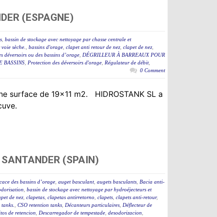
NDER (ESPAGNE)
s
,
bassin de stockage avec nettoyage par chasse centrale et
 voie sèche.
,
bassins d'orage
,
clapet anti retour de nez
,
clapet de nez
,
des déversoirs ou des bassins d’orage
,
DÉGRILLEUR À BARREAUX POUR
E BASSINS
,
Protection des déversoirs d'orage
,
Régulateur de débit
,
0 Comment
t une surface de 19×11 m2. HIDROSTANK SL a
 cuve.
 SANTANDER (SPAIN)
icace des bassins d’orage
,
auget basculant
,
augets basculants
,
Bacia anti-
odorisation
,
bassin de stockage avec nettoyage par hydroéjecteurs et
apet de nez
,
clapetas
,
clapetas antirretorno
,
clapets
,
clapets anti-retour
,
tanks.
,
CSO retention tanks
,
Décanteurs particulaires
,
Déflecteur de
tos de retencion
,
Descarregador de tempestade
,
desodorizacion
,