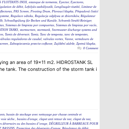
S FLOTTANTS INOX
,
estanque de tormenta
,
Eyector
,
Eyectores
,
égulation de débit
,
Lefolyás-szabályozók
,
Lengősugár-tisztító
,
Limiteur de
flectoras
,
PAS Screen
,
Pivoting Drum
,
Plovoucí klapka
,
Přepadová čistící
ysteme
,
Regulace odtoku
,
Regulacja odpływu ze zbiorników
,
Régulateur
lt
,
Schwallspülung für Becken und Kanäle
,
Schwenk-Strahl-Reiniger
,
tas
,
Sistemas de limpieza por compuertas
,
Sistemas de limpieza por vacío
,
TION TANKS
,
stormscreen
,
stormtank
,
Stormwater discharge systems and
ces
,
Tamis de déversoir
,
Tamiz
,
Tanc de tempesta
,
tanc de tempestes
,
válvulas reguladoras de caudal
,
valvulas vortex
,
Vanne
,
vertedouro de
screen
,
Zabezpieczenia przeciw-cofkowe
,
Zajištění zádrže
,
Zpetná klapka
,
0 Comment
upying an area of 19×11 m2. HIDROSTANK SL
e tank. The construction of the storm tank i
ants
,
bassin de stockage avec nettoyage par chasse centrale et
 voie sèche.
,
bassins d'orage
,
clapet anti retour de nez
,
clapet de nez
,
des déversoirs ou des bassins d’orage
,
DÉGRILLEUR À BARREAUX POUR
E BASSINS
,
Protection des déversoirs d'orage
,
Régulateur de débit
,