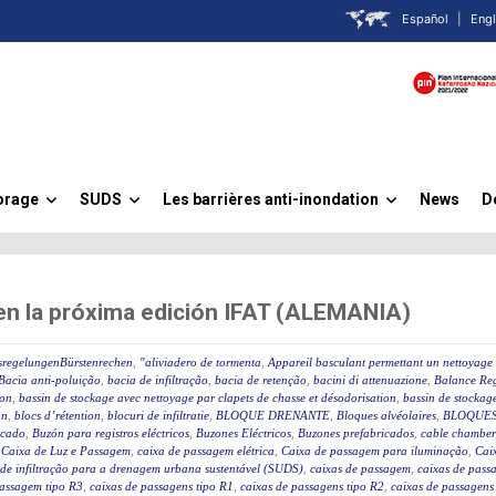
Español
|
Engl
orage
SUDS
Les barrières anti-inondation
News
D
»
»
»
 en la próxima edición IFAT (ALEMANIA)
sregelungenBürstenrechen
,
"aliviadero de tormenta
,
Appareil basculant permettant un nettoyage 
Bacia anti-poluição
,
bacia de infiltração
,
bacia de retenção
,
bacini di attenuazione
,
Balance Reg
ion
,
bassin de stockage avec nettoyage par clapets de chasse et désodorisation
,
bassin de stockage
on
,
blocs d’rétention
,
blocuri de infiltratie
,
BLOQUE DRENANTE
,
Bloques alvéolaires
,
BLOQUES
icado
,
Buzón para registros eléctricos
,
Buzones Eléctricos
,
Buzones prefabricados
,
cable chamber
,
Caixa de Luz e Passagem
,
caixa de passagem elétrica
,
Caixa de passagem para iluminação
,
Caix
 de infiltração para a drenagem urbana sustentável (SUDS)
,
caixas de passagem
,
caixas de passa
passagem tipo R3
,
caixas de passagens tipo R1
,
caixas de passagens tipo R2
,
caixas de passagens