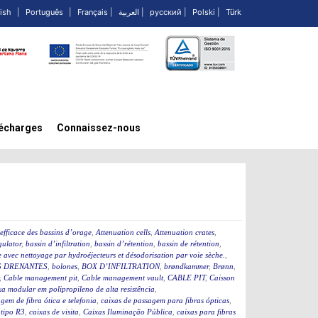
ish
|
Português
|
Français
|
العربية
|
русский
|
Polski
|
Türk
écharges
Connaissez-nous
efficace des bassins d’orage
,
Attenuation cells
,
Attenuation crates
,
ulator
,
bassin d’infiltration
,
bassin d’rétention
,
bassin de rétention
,
 avec nettoyage par hydroéjecteurs et désodorisation par voie sèche.
,
 DRENANTES
,
bolones
,
BOX D’INFILTRATION
,
brøndkammer
,
Brønn
,
,
Cable management pit
,
Cable management vault
,
CABLE PIT
,
Caisson
a modular em polipropileno de alta resistência
,
gem de fibra ótica e telefonia
,
caixas de passagem para fibras ópticas
,
 tipo R3
,
caixas de visita
,
Caixas Iluminação Pública
,
caixas para fibras