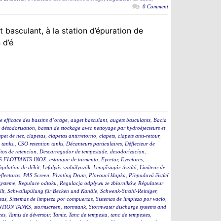
0 Comment
 basculant, à la station d’épuration de
 d’é
e efficace des bassins d’orage
,
auget basculant
,
augets basculants
,
Bacia
t désodorisation
,
bassin de stockage avec nettoyage par hydroéjecteurs et
apet de nez
,
clapetas
,
clapetas antirretorno
,
clapets
,
clapets anti-retour
,
tanks.
,
CSO retention tanks
,
Décanteurs particulaires
,
Déflecteur de
tos de retencion
,
Descarregador de tempestade
,
desodorizacion
,
S FLOTTANTS INOX
,
estanque de tormenta
,
Eyector
,
Eyectores
,
égulation de débit
,
Lefolyás-szabályozók
,
Lengősugár-tisztító
,
Limiteur de
flectoras
,
PAS Screen
,
Pivoting Drum
,
Plovoucí klapka
,
Přepadová čistící
ysteme
,
Regulace odtoku
,
Regulacja odpływu ze zbiorników
,
Régulateur
lt
,
Schwallspülung für Becken und Kanäle
,
Schwenk-Strahl-Reiniger
,
tas
,
Sistemas de limpieza por compuertas
,
Sistemas de limpieza por vacío
,
TION TANKS
,
stormscreen
,
stormtank
,
Stormwater discharge systems and
ces
,
Tamis de déversoir
,
Tamiz
,
Tanc de tempesta
,
tanc de tempestes
,