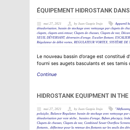
ÉQUIPEMENT HIDROSTANK DANS 
mai 27, 2021
by Juan Gazpio Irujo
Appareil b
désodorisation
,
bassin de stockage avec nettoyage par clapets de cha
clapets
,
clapets anti-retour
,
Clapets de chasses
,
Clapets de nez
,
Décant
SEUIL DÉVERSANT
,
déversoirs d'orage
,
Escalier flottant
,
ESCALIER
Régulateur de débit vortex
,
REGULATEUR VORTEX
,
SYSTÈME DE 
Le nouveau bassin d’orage est constitué
fourni ses augets basculants et ses tamis
Continue
HIDROSTANK EQUIPMENT IN THE
mai 27, 2021
by Juan Gazpio Irujo
"Abflussre
poluição
,
Balance Regulator
,
bassin de stockage avec nettoyage par 
désodorisation par voie sèche.
,
bassins d'orage
,
Bęben płuczący
,
česl
Clapets de chasses
,
Clapets de nez
,
Combined Sewer Overflow Screen
flottants.
,
déflecteur pour la retenue des flottants sur les seuils des d