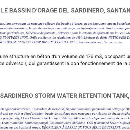
LE BASSIN D’ORAGE DEL SARDINERO, SANTA
asculant permettant un nettoyage efficace des bassins d’orage
,
auget basculant
,
augets basculant
sse et désodorisation
,
bassin de stockage avec nettoyage par hydroéjecteurs et désodorisation par
eurs particulaires
,
Déflecteur de flottants.
,
déflecteur pour la retenue des flottants sur les seuils 
S FLOTTANTS INOX
,
Grille oscillante
,
La régulation de débit
,
Limiteur de débit
,
NETTOYAGE D
NETTOYAGE CENTRAL POUR BASSINS CIRCULAIRES.
,
Tamis de déversoir
,
Vanne
,
vortex
 d’une structure en béton d’un volume de 176 m3, occupan
 de déversoir, qui garantissent le bon fonctionnement de la
 SARDINERO STORM WATER RETENTION TANK,
gelungenBürstenrechen
,
"aliviadero de tormenta
,
Appareil basculant permettant un nettoyage eff
chasse centrale et désodorisation
,
bassin de stockage avec nettoyage par clapets de chasse et dés
e s jemnými síty
,
Check Element
,
Check Flap
,
Čištění kanálů a nádrží
,
clapet anti retour de nez
,
cl
s
,
Csatornahullám-öblítőcsappantyú
,
Csatornahullám-öblítődob
,
CSO (Combined Sewer Outflow) 
éversoirs ou des bassins d’orage
,
DÉGRILLEUR À BARREAUX POUR SEUIL DÉVERSANT
,
deposi