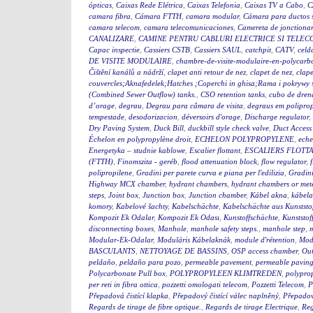
ópticas
,
Caixas Rede Elétrica
,
Caixas Telefonia
,
Caixas TV a Cabo
,
C
camara fibra
,
Cámara FTTH
,
camara modular
,
Cámara para ductos 
camara telecom
,
camara telecomunicaciones
,
Camereta de jonctiona
CANALIZARE
,
CAMINE PENTRU CABLURI ELECTRICE SI TELEC
Capac inspectie
,
Cassiers CSTB
,
Cassiers SAUL
,
catchpit
,
CATV
,
celd
DE VISITE MODULAIRE
,
chambre-de-visite-modulaire-en-polycarb
Čištění kanálů a nádrží
,
clapet anti retour de nez
,
clapet de nez
,
clape
couvercles;Aknafedelek;Hatches ;Coperchi in ghisa;Rama i pokry
(Combined Sewer Outflow) tanks.
,
CSO retention tanks
,
cubo de dren
d’orage
,
degrau
,
Degrau para câmara de visita
,
degraus em polipro
tempestade
,
desodorizacion
,
déversoirs d'orage
,
Discharge regulator
,
Dry Paving System
,
Duck Bill
,
duckbill style check valve
,
Duct Access
Échelon en polypropylène droit
,
ECHELON POLYPROPYLENE
,
eche
Energetyka – studnie kablowe
,
Escalier flottant
,
ESCALIERS FLOTTA
(FTTH)
,
Finomszita - geréb
,
flood attenuation block
,
flow regulator
,
polipropilene
,
Gradini per parete curva e piana per l'edilizia
,
Gradini
Highway MCX chamber
,
hydrant chambers
,
hydrant chambers or mete
steps
,
Joint box
,
Junction box
,
Junction chamber
,
Kábel akna
,
kábel
komory
,
Kabelové šachty
,
Kabelschächte
,
Kabelschächte aus Kunststo
Kompozit Ek Odalar
,
Kompozit Ek Odası
,
Kunstoffschächte
,
Kunststof
disconnecting boxes
,
Manhole
,
manhole safety steps.
,
manhole step
,
m
Modular-Ek-Odalar
,
Moduláris Kábelaknák
,
module d'rétention
,
Modu
BASCULANTS
,
NETTOYAGE DE BASSINS
,
OSP access chamber
,
Out
peldaño
,
peldaño para pozo
,
permeable pavement
,
permeable pavin
Polycarbonate Pull box
,
POLYPROPYLEEN KLIMTREDEN
,
polyprop
per reti in fibra ottica
,
pozzetti omologati telecom
,
Pozzetti Telecom
,
P
Přepadová čistící klapka
,
Přepadový čistící válec naplněný
,
Přepadový
Regards de tirage de fibre optique.
,
Regards de tirage Electrique
,
Reg