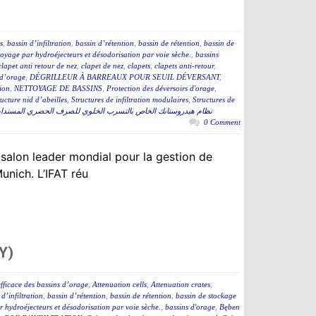
s
,
bassin d’infiltration
,
bassin d’rétention
,
bassin de rétention
,
bassin de
toyage par hydroéjecteurs et désodorisation par voie sèche.
,
bassins
clapet anti retour de nez
,
clapet de nez
,
clapets
,
clapets anti-retour
,
s d’orage
,
DÉGRILLEUR À BARREAUX POUR SEUIL DÉVERSANT
,
tion
,
NETTOYAGE DE BASSINS
,
Protection des déversoirs d'orage
,
ructure nid d’abeilles
,
Structures de infiltration modulaires
,
Structures de
نظام هيدروستانك الخاص بالتسرب الخلوي للصرف الحضري المستدا
0 Comment
 salon leader mondial pour la gestion de
unich. L’IFAT réu
Y)
fficace des bassins d’orage
,
Attenuation cells
,
Attenuation crates
,
 d’infiltration
,
bassin d’rétention
,
bassin de rétention
,
bassin de stockage
 hydroéjecteurs et désodorisation par voie sèche.
,
bassins d'orage
,
Bęben