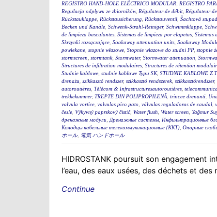
REGISTRO HAND-HOLE ELÉCTRICO MODULAR
,
REGISTRO PA
Regulacja odpływu ze zbiorników
,
Régulateur de débit
,
Régulateur de
Rückstauklappe
,
Rückstausicherung
,
Rückstauventil
,
Šachtová stupad
Becken und Kanäle
,
Schwenk-Strahl-Reiniger
,
Schwimmklappe
,
Schw
de limpieza basculantes
,
Sistemas de limpieza por clapetas
,
Sistemas 
Skrzynki rozsączające
,
Soakaway attenuation units
,
Soakaway Modul
powlekane
,
stopnie włazowe
,
Stopnie włazowe do studni PP
,
stopnie ż
stormscreen
,
stormtank
,
Stormwater
,
Stormwater attenuation
,
Stormwa
Structures de infiltration modulaires
,
Structures de rétention modulair
Studnie kablowe
,
studnie kablowe Typu SK
,
STUDNIE KABLOWE Z 
drenażu
,
szikkasztó rendszer
,
szikkasztó rendszerek
,
szikkasztórendszer
,
autoroutières
,
Télécom & Infrastructuresautoroutières
,
telecommunica
trekkekummer
,
TREPTE DIN POLIPROPILENĂ
,
trincee drenanti
,
Und
valvula vortice
,
valvulas pico pato
,
válvulas reguladoras de caudal
,
česle
,
Výkyvný paprskový čistič
,
Water flush
,
Water screen
,
Yağmur Suy
дренажные модули
,
Дренажные системы
,
Инфильтрационные бл
Колодцы кабельные телекоммуникационные (ККТ)
,
Опорные скоб
ホール
,
電気 ハンドホール
HIDROSTANK poursuit son engagement interna
l’eau, des eaux usées, des déchets et des
Continue