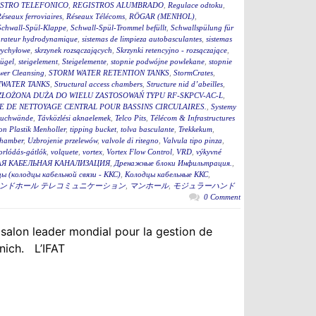
STRO TELEFONICO
,
REGISTROS ALUMBRADO
,
Regulace odtoku
,
éseaux ferroviaires
,
Réseaux Télécoms
,
RÖGAR (MENHOL)
,
Schwall-Spül-Klappe
,
Schwall-Spül-Trommel befüllt
,
Schwallspülung für
rateur hydrodynamique
,
sistemas de limpieza autobasculantes
,
sistemas
wychyłowe
,
skrzynek rozsączających
,
Skrzynki retencyjno - rozsączające
,
bügel
,
steigelement
,
Steigelemente
,
stopnie podwójne powlekane
,
stopnie
wer Cleansing
,
STORM WATER RETENTION TANKS
,
StormCrates
,
WATER TANKS
,
Structural access chambers
,
Structure nid d’abeilles
,
ZŁOŻONA DUŻA DO WIELU ZASTOSOWAŃ TYPU RF-SKPCV-AC-L
,
E DE NETTOYAGE CENTRAL POUR BASSINS CIRCULAIRES.
,
Systemy
auchwände
,
Távközlési aknaelemek
,
Telco Pits
,
Télécom & Infrastructures
n Plastik Menholler
,
tipping bucket
,
tolva basculante
,
Trekkekum
,
hamber
,
Uzbrojenie przelewów
,
valvole di ritegno
,
Valvula tipo pinza
,
torlódás-gátlók
,
volquete
,
vortex
,
Vortex Flow Control
,
VRD
,
výkyvné
Я КАБЕЛЬНАЯ КАНАЛИЗАЦИЯ
,
Дренажные блоки Инфильтрация.
,
ы (колодцы кабельной связи - ККС)
,
Колодцы кабельные ККС
,
ンドホール テレコミュニケーション
,
マンホール
,
モジュラーハンド
0 Comment
 salon leader mondial pour la gestion de
nich. L’IFAT