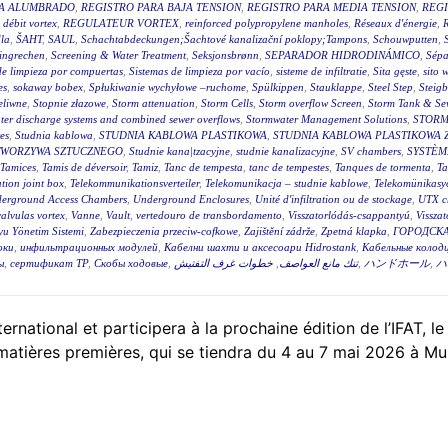
RA ALUMBRADO
,
REGISTRO PARA BAJA TENSION
,
REGISTRO PARA MEDIA TENSION
,
REGI
 débit vortex
,
REGULATEUR VORTEX
,
reinforced polypropylene manholes
,
Réseaux d'énergie
,
R
la
,
ŠAHT
,
SAUL
,
Schachtabdeckungen;Šachtové kanalizační poklopy;Tampons
,
Schouwputten
,
ingrechen
,
Screening & Water Treatment
,
Seksjonsbrønn
,
SEPARADOR HIDRODINÁMICO
,
Sépa
de limpieza por compuertas
,
Sistemas de limpieza por vacío
,
sisteme de infiltratie
,
Sita gęste
,
sito 
es
,
sokaway bobex
,
Spłukiwanie wychyłowe –ruchome
,
Spülkippen
,
Stauklappe
,
Steel Step
,
Steig
eliwne
,
Stopnie złazowe
,
Storm attenuation
,
Storm Cells
,
Storm overflow Screen
,
Storm Tank & Se
ter discharge systems and combined sewer overflows
,
Stormwater Management Solutions
,
STORM
es
,
Studnia kablowa
,
STUDNIA KABLOWA PLASTIKOWA
,
STUDNIA KABLOWA PLASTIKOWA 
TWORZYWA SZTUCZNEGO
,
Studnie kana|tzacyjne
,
studnie kanalizacyjne
,
SV chambers
,
SYSTÈM
Tamices
,
Tamis de déversoir
,
Tamiz
,
Tanc de tempesta
,
tanc de tempestes
,
Tanques de tormenta
,
T
tion joint box
,
Telekommunikationsverteiler
,
Telekomunikacja – studnie kablowe
,
Telekomünikasyo
erground Access Chambers
,
Underground Enclosures
,
Unité d'infiltration ou de stockage
,
UTX c
valvulas vortex
,
Vanne
,
Vault
,
vertedouro de transbordamento
,
Visszatorlódás-csappantyú
,
Vissza
u Yönetim Sistemi
,
Zabezpieczenia przeciw-cofkowe
,
Zajištění zádrže
,
Zpetná klapka
,
ГОРОДСКА
оки
,
инфильтрационных модулей
,
Кабелни шахти и аксесоари Hidrostank
,
Кабельные колодц
ы
,
сертификат ТР
,
Скобы ходовые
,
خطوات غرف التفتيش
,
تنك مانع العواصف
,
ハンドホール
,
ハ
tional et participera à la prochaine édition de l’IFAT, le
 matières premières, qui se tiendra du 4 au 7 mai 2026 à Mu