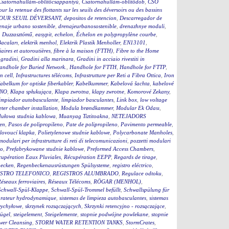
Csatornahullám-öblítőcsappantyú
,
Csatornahullám-öblítődob
,
CSO
our la retenue des flottants sur les seuils des déversoirs ou des bassins
OUR SEUIL DÉVERSANT
,
depositos de retencion
,
Descarregador de
enaje urbano sostenible
,
drenajeurbanosostenible
,
drenazhnye moduli
,
,
Duzzasztómű
,
easypit
,
echelon
,
Échelon en polypropylène courbe
,
Bacaları
,
elektrik menhol
,
Elektrik Plastik Menholler
,
EN13101
,
iaires et autoroutières
,
fibre à la maison (FTTH)
,
Fibre to the Home
,
gradini
,
Gradini alla marinara
,
Gradini in acciaio rivestiti in
andhole for Buried Network.
,
Handhole for FTTH
,
Handhole for FTTP
,
on cell
,
Infrastructures télécoms
,
Infrastrutture per Reti a Fibra Ottica
,
Iron
abelkum for optiske fiberkabler
,
Kabelkummer
,
Kabelová šachta
,
kabelové
ČNO
,
Klapa spłukująca
,
Klapa zwrotna
,
klapy zwrotne
,
Komorové Zekany
,
impiador autobasculante
,
limpiador basculantes
,
Link box
,
low voltage
ter chamber installation
,
Modula brøndkammer
,
Modular Ek Odası
,
ułowa studnia kablowa
,
Muanyag Tiztitoakna
,
NETEJADORS
en
,
Pasos de polipropileno
,
Pate de polipropileno
,
Pavimento permeable
,
lovoucí klapka
,
Polietylenowe studnie kablowe
,
Polycarbonate Manholes
,
 modulari per infrastrutture di reti di telecomunicazioni
,
pozzetti modulari
to
,
Prefabrykowane studnie kablowe
,
Preformed Access Chambers
,
upération Eaux Pluviales
,
Récupération EEPP
,
Regards de tirage
,
becken
,
Regenbeckenausrüstungen Spülsysteme
,
registro eléctrico
,
STRO TELEFONICO
,
REGISTROS ALUMBRADO
,
Regulace odtoku
,
éseaux ferroviaires
,
Réseaux Télécoms
,
RÖGAR (MENHOL)
,
Schwall-Spül-Klappe
,
Schwall-Spül-Trommel befüllt
,
Schwallspülung für
rateur hydrodynamique
,
sistemas de limpieza autobasculantes
,
sistemas
wychyłowe
,
skrzynek rozsączających
,
Skrzynki retencyjno - rozsączające
,
bügel
,
steigelement
,
Steigelemente
,
stopnie podwójne powlekane
,
stopnie
wer Cleansing
,
STORM WATER RETENTION TANKS
,
StormCrates
,