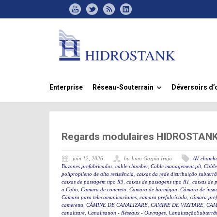
Enterprise
Réseau-Souterrain
Déversoirs d’
»
Regards modulaires HIDROSTANK, 
juin 12, 2026
by Juan Gazpio Irujo
AV chambe
Buzones prefabricados
,
cable chamber
,
Cable management pit
,
Cable
polipropileno de alta resistência
,
caixas da rede distribuição subterr
caixas de passagem tipo R3
,
caixas de passagens tipo R1
,
caixas de 
a Cabo
,
Camara de concreto
,
Camara de hormigon
,
Cámara de insp
Cámara para telecomunicaciones
,
camara prefabricada
,
cámara pre
cameretta
,
CĂMINE DE CANALIZARE
,
CAMINE DE VIZITARE
,
CAM
canalizare
,
Canalisation - Réseaux - Ouvrages
,
CanalizaçãoSubterrân