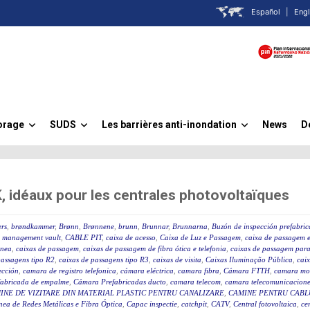
Español
|
Engl
orage
SUDS
Les barrières anti-inondation
News
D
»
»
»
idéaux pour les centrales photovoltaïques
rs
,
brøndkammer
,
Brønn
,
Brønnene
,
brunn
,
Brunnar
,
Brunnarna
,
Buzón de inspección prefabri
 management vault
,
CABLE PIT
,
caixa de acesso
,
Caixa de Luz e Passagem
,
caixa de passagem e
ânea
,
caixas de passagem
,
caixas de passagem de fibra ótica e telefonia
,
caixas de passagem para 
passagens tipo R2
,
caixas de passagens tipo R3
,
caixas de visita
,
Caixas Iluminação Pública
,
caix
ección
,
camara de registro telefonica
,
cámara eléctrica
,
camara fibra
,
Cámara FTTH
,
camara mo
fabricada de empalme
,
Cámara Prefabricadas ducto
,
camara telecom
,
camara telecomunicacione
INE DE VIZITARE DIN MATERIAL PLASTIC PENTRU CANALIZARE
,
CAMINE PENTRU CABLU
ea de Redes Metálicas e Fibra Óptica
,
Capac inspectie
,
catchpit
,
CATV
,
Central fotovoltaica
,
ce