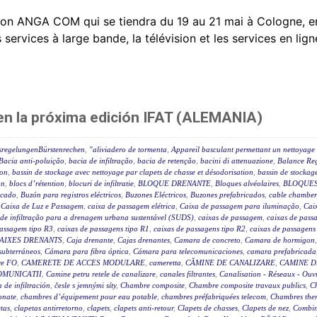
on ANGA COM qui se tiendra du 19 au 21 mai à Cologne, e
rvices à large bande, la télévision et les services en ligne
 en la próxima edición IFAT (ALEMANIA)
sregelungenBürstenrechen
,
"aliviadero de tormenta
,
Appareil basculant permettant un nettoyage 
Bacia anti-poluição
,
bacia de infiltração
,
bacia de retenção
,
bacini di attenuazione
,
Balance Reg
ion
,
bassin de stockage avec nettoyage par clapets de chasse et désodorisation
,
bassin de stockage
on
,
blocs d’rétention
,
blocuri de infiltratie
,
BLOQUE DRENANTE
,
Bloques alvéolaires
,
BLOQUES
icado
,
Buzón para registros eléctricos
,
Buzones Eléctricos
,
Buzones prefabricados
,
cable chamber
,
Caixa de Luz e Passagem
,
caixa de passagem elétrica
,
Caixa de passagem para iluminação
,
Caix
 de infiltração para a drenagem urbana sustentável (SUDS)
,
caixas de passagem
,
caixas de passa
passagem tipo R3
,
caixas de passagens tipo R1
,
caixas de passagens tipo R2
,
caixas de passagens
AIXES DRENANTS
,
Caja drenante
,
Cajas drenantes
,
Camara de concreto
,
Camara de hormigon
subterráneos
,
Cámara para fibra óptica
,
Cámara para telecomunicaciones
,
camara prefabricada
re FO
,
CAMERETE DE ACCES MODULARE
,
cameretta
,
CĂMINE DE CANALIZARE
,
CAMINE D
OMUNICATII
,
Camine petru retele de canalizare
,
canales filtrantes
,
Canalisation - Réseaux - Ouv
a de infiltración
,
česle s jemnými síty
,
Chambre composite
,
Chambre composite travaux publics
,
C
onate
,
chambres d’équipement pour eau potable
,
chambres préfabriquées telecom
,
Chambres ther
tas
,
clapetas antirretorno
,
clapets
,
clapets anti-retour
,
Clapets de chasses
,
Clapets de nez
,
Combin