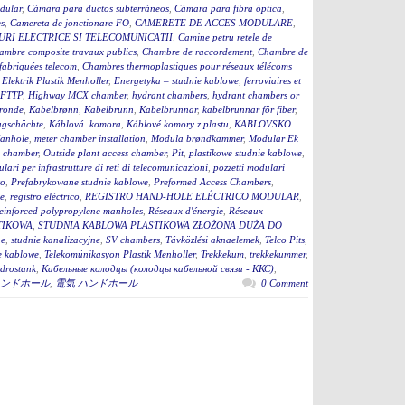
dular
,
Cámara para ductos subterráneos
,
Cámara para fibra óptica
,
s
,
Camereta de jonctionare FO
,
CAMERETE DE ACCES MODULARE
,
RI ELECTRICE SI TELECOMUNICATII
,
Camine petru retele de
ambre composite travaux publics
,
Chambre de raccordement
,
Chambre de
fabriquées telecom
,
Chambres thermoplastiques pour réseaux télécoms
,
Elektrik Plastik Menholler
,
Energetyka – studnie kablowe
,
ferroviaires et
 FTTP
,
Highway MCX chamber
,
hydrant chambers
,
hydrant chambers or
ronde
,
Kabelbrønn
,
Kabelbrunn
,
Kabelbrunnar
,
kabelbrunnar för fiber
,
ugschächte
,
Káblová komora
,
Káblové komory z plastu
,
KABLOVSKO
anhole
,
meter chamber installation
,
Modula brøndkammer
,
Modular Ek
 chamber
,
Outside plant access chamber
,
Pit
,
plastikowe studnie kablowe
,
lari per infrastrutture di reti di telecomunicazioni
,
pozzetti modulari
to
,
Prefabrykowane studnie kablowe
,
Preformed Access Chambers
,
ge
,
registro eléctrico
,
REGISTRO HAND-HOLE ELÉCTRICO MODULAR
,
einforced polypropylene manholes
,
Réseaux d'énergie
,
Réseaux
TIKOWA
,
STUDNIA KABLOWA PLASTIKOWA ZŁOŻONA DUŻA DO
ne
,
studnie kanalizacyjne
,
SV chambers
,
Távközlési aknaelemek
,
Telco Pits
,
e kablowe
,
Telekomünikasyon Plastik Menholler
,
Trekkekum
,
trekkekummer
,
drostank
,
Кабельные колодцы (колодцы кабельной связи - ККС)
,
ンドホール
,
電気 ハンドホール
0 Comment