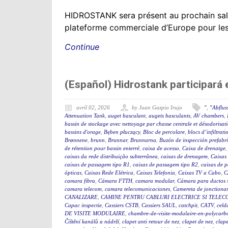
HIDROSTANK sera présent au prochain sal
plateforme commerciale d’Europe pour les se
Continue
(Español) Hidrostank participará
avril 02, 2026
by Juan Gazpio Irujo
"
,
"Abflus
Attenuation Tank
,
auget basculant
,
augets basculants
,
AV chambers
,
bassin de stockage avec nettoyage par chasse centrale et désodorisat
bassins d'orage
,
Bęben płuczący
,
Bloc de percolare
,
blocs d’infiltrati
Brønnene
,
brunn
,
Brunnar
,
Brunnarna
,
Buzón de inspección prefabr
de rétention pour bassin enterré
,
caixa de acesso
,
Caixa de drenatge
caixas da rede distribuição subterrânea
,
caixas de drenagem
,
Caixas
caixas de passagem tipo R1
,
caixas de passagem tipo R2
,
caixas de 
ópticas
,
Caixas Rede Elétrica
,
Caixas Telefonia
,
Caixas TV a Cabo
,
C
camara fibra
,
Cámara FTTH
,
camara modular
,
Cámara para ductos 
camara telecom
,
camara telecomunicaciones
,
Camereta de jonctiona
CANALIZARE
,
CAMINE PENTRU CABLURI ELECTRICE SI TELEC
Capac inspectie
,
Cassiers CSTB
,
Cassiers SAUL
,
catchpit
,
CATV
,
celd
DE VISITE MODULAIRE
,
chambre-de-visite-modulaire-en-polycarb
Čištění kanálů a nádrží
,
clapet anti retour de nez
,
clapet de nez
,
clape