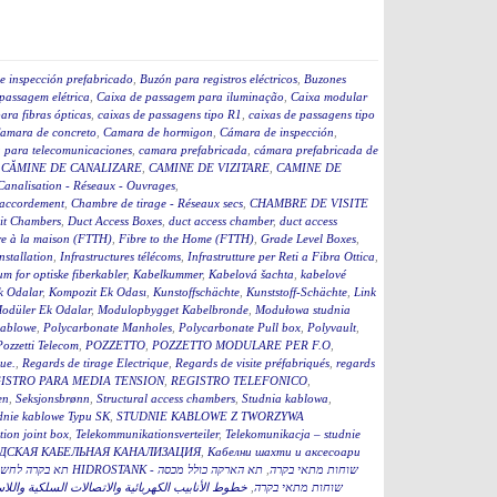
e inspección prefabricado
,
Buzón para registros eléctricos
,
Buzones
passagem elétrica
,
Caixa de passagem para iluminação
,
Caixa modular
ara fibras ópticas
,
caixas de passagens tipo R1
,
caixas de passagens tipo
amara de concreto
,
Camara de hormigon
,
Cámara de inspección
,
 para telecomunicaciones
,
camara prefabricada
,
cámara prefabricada de
,
CĂMINE DE CANALIZARE
,
CAMINE DE VIZITARE
,
CAMINE DE
Canalisation - Réseaux - Ouvrages
,
accordement
,
Chambre de tirage - Réseaux secs
,
CHAMBRE DE VISITE
it Chambers
,
Duct Access Boxes
,
duct access chamber
,
duct access
re à la maison (FTTH)
,
Fibre to the Home (FTTH)
,
Grade Level Boxes
,
stallation
,
Infrastructures télécoms
,
Infrastrutture per Reti a Fibra Ottica
,
m for optiske fiberkabler
,
Kabelkummer
,
Kabelová šachta
,
kabelové
k Odalar
,
Kompozit Ek Odası
,
Kunstoffschächte
,
Kunststoff-Schächte
,
Link
odüler Ek Odalar
,
Modulopbygget Kabelbronde
,
Modułowa studnia
kablowe
,
Polycarbonate Manholes
,
Polycarbonate Pull box
,
Polyvault
,
Pozzetti Telecom
,
POZZETTO
,
POZZETTO MODULARE PER F.O
,
que.
,
Regards de tirage Electrique
,
Regards de visite préfabriqués
,
regards
ISTRO PARA MEDIA TENSION
,
REGISTRO TELEFONICO
,
en
,
Seksjonsbrønn
,
Structural access chambers
,
Studnia kablowa
,
dnie kablowe Typu SK
,
STUDNIE KABLOWE Z TWORZYWA
ion joint box
,
Telekommunikationsverteiler
,
Telekomunikacja – studnie
ДСКАЯ КАБЕЛЬНАЯ КАНАЛИЗАЦИЯ
,
Кабелни шахти и аксесоари
תא הארקה כולל מכסה
,
תא בקרה לחשמל כולל מכסה 60 HIDROSTANK - שוחות מתאי בקרה
خطوط الأنابيب الكهربائية والاتصالات السلكية واللا
,
תא הארקה כולל מכסהB HIDROSTANK - שוחות מתאי בקרה