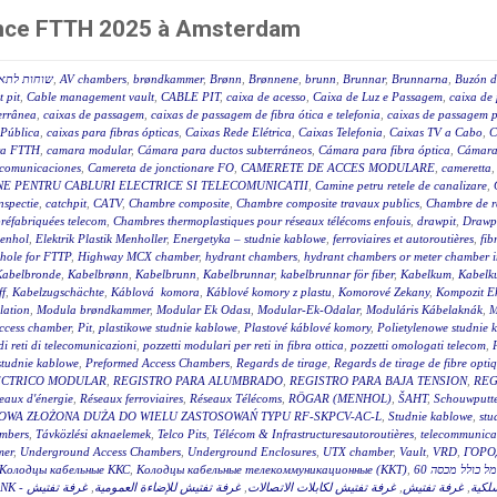
rence FTTH 2025 à Amsterdam
שוחות לתאי
,
AV chambers
,
brøndkammer
,
Brønn
,
Brønnene
,
brunn
,
Brunnar
,
Brunnarna
,
Buzón d
 pit
,
Cable management vault
,
CABLE PIT
,
caixa de acesso
,
Caixa de Luz e Passagem
,
caixa de 
terrânea
,
caixas de passagem
,
caixas de passagem de fibra ótica e telefonia
,
caixas de passagem p
 Pública
,
caixas para fibras ópticas
,
Caixas Rede Elétrica
,
Caixas Telefonia
,
Caixas TV a Cabo
,
C
a FTTH
,
camara modular
,
Cámara para ductos subterráneos
,
Cámara para fibra óptica
,
Cámara
ecomunicaciones
,
Camereta de jonctionare FO
,
CAMERETE DE ACCES MODULARE
,
cameretta
E PENTRU CABLURI ELECTRICE SI TELECOMUNICATII
,
Camine petru retele de canalizare
,
nspectie
,
catchpit
,
CATV
,
Chambre composite
,
Chambre composite travaux publics
,
Chambre de r
réfabriquées telecom
,
Chambres thermoplastiques pour réseaux télécoms enfouis
,
drawpit
,
Drawp
menhol
,
Elektrik Plastik Menholler
,
Energetyka – studnie kablowe
,
ferroviaires et autoroutières
,
fib
hole for FTTP
,
Highway MCX chamber
,
hydrant chambers
,
hydrant chambers or meter chamber in
Kabelbronde
,
Kabelbrønn
,
Kabelbrunn
,
Kabelbrunnar
,
kabelbrunnar för fiber
,
Kabelkum
,
Kabelku
ff
,
Kabelzugschächte
,
Káblová komora
,
Káblové komory z plastu
,
Komorové Zekany
,
Kompozit E
lation
,
Modula brøndkammer
,
Modular Ek Odası
,
Modular-Ek-Odalar
,
Moduláris Kábelaknák
,
M
access chamber
,
Pit
,
plastikowe studnie kablowe
,
Plastové káblové komory
,
Polietylenowe studnie 
di reti di telecomunicazioni
,
pozzetti modulari per reti in fibra ottica
,
pozzetti omologati telecom
,
studnie kablowe
,
Preformed Access Chambers
,
Regards de tirage
,
Regards de tirage de fibre opti
ÉCTRICO MODULAR
,
REGISTRO PARA ALUMBRADO
,
REGISTRO PARA BAJA TENSION
,
REG
eaux d'énergie
,
Réseaux ferroviaires
,
Réseaux Télécoms
,
RÖGAR (MENHOL)
,
ŠAHT
,
Schouwputt
OWA ZŁOŻONA DUŻA DO WIELU ZASTOSOWAŃ TYPU RF-SKPCV-AC-L
,
Studnie kablowe
,
stu
mbers
,
Távközlési aknaelemek
,
Telco Pits
,
Télécom & Infrastructuresautoroutières
,
telecommunicat
mer
,
Underground Access Chambers
,
Underground Enclosures
,
UTX chamber
,
Vault
,
VRD
,
ГОРО
Колодцы кабельные ККС
,
Колодцы кабельные телекоммуникационные (ККТ)
,
غرفة تفتيش
,
غرفة تفتيش للإضاءة العمومية
,
غرفة تفتيش لكابلات الاتصالات
,
غرفة تفتيش
,
سلكية