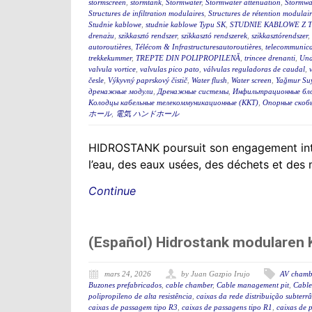
stormscreen
,
stormtank
,
Stormwater
,
Stormwater attenuation
,
Stormwa
Structures de infiltration modulaires
,
Structures de rétention modulair
Studnie kablowe
,
studnie kablowe Typu SK
,
STUDNIE KABLOWE Z 
drenażu
,
szikkasztó rendszer
,
szikkasztó rendszerek
,
szikkasztórendszer
,
autoroutières
,
Télécom & Infrastructuresautoroutières
,
telecommunica
trekkekummer
,
TREPTE DIN POLIPROPILENĂ
,
trincee drenanti
,
Und
valvula vortice
,
valvulas pico pato
,
válvulas reguladoras de caudal
,
česle
,
Výkyvný paprskový čistič
,
Water flush
,
Water screen
,
Yağmur Suy
дренажные модули
,
Дренажные системы
,
Инфильтрационные бл
Колодцы кабельные телекоммуникационные (ККТ)
,
Опорные скоб
ホール
,
電気 ハンドホール
HIDROSTANK poursuit son engagement interna
l’eau, des eaux usées, des déchets et des
Continue
(Español) Hidrostank modularen K
mars 24, 2026
by Juan Gazpio Irujo
AV chamb
Buzones prefabricados
,
cable chamber
,
Cable management pit
,
Cable
polipropileno de alta resistência
,
caixas da rede distribuição subterr
caixas de passagem tipo R3
,
caixas de passagens tipo R1
,
caixas de 