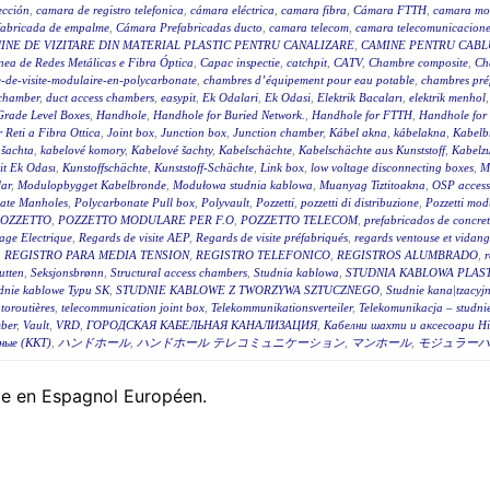
ección
,
camara de registro telefonica
,
cámara eléctrica
,
camara fibra
,
Cámara FTTH
,
camara mo
fabricada de empalme
,
Cámara Prefabricadas ducto
,
camara telecom
,
camara telecomunicacione
INE DE VIZITARE DIN MATERIAL PLASTIC PENTRU CANALIZARE
,
CAMINE PENTRU CABLU
ea de Redes Metálicas e Fibra Óptica
,
Capac inspectie
,
catchpit
,
CATV
,
Chambre composite
,
Ch
-de-visite-modulaire-en-polycarbonate
,
chambres d’équipement pour eau potable
,
chambres pré
 chamber
,
duct access chambers
,
easypit
,
Ek Odalari
,
Ek Odasi
,
Elektrik Bacaları
,
elektrik menhol
Grade Level Boxes
,
Handhole
,
Handhole for Buried Network.
,
Handhole for FTTH
,
Handhole for
r Reti a Fibra Ottica
,
Joint box
,
Junction box
,
Junction chamber
,
Kábel akna
,
kábelakna
,
Kabelb
 šachta
,
kabelové komory
,
Kabelové šachty
,
Kabelschächte
,
Kabelschächte aus Kunststoff
,
Kabelz
t Ek Odası
,
Kunstoffschächte
,
Kunststoff-Schächte
,
Link box
,
low voltage disconnecting boxes
,
M
ar
,
Modulopbygget Kabelbronde
,
Modułowa studnia kablowa
,
Muanyag Tiztitoakna
,
OSP access
ate Manholes
,
Polycarbonate Pull box
,
Polyvault
,
Pozzetti
,
pozzetti di distribuzione
,
Pozzetti modu
OZZETTO
,
POZZETTO MODULARE PER F.O
,
POZZETTO TELECOM
,
prefabricados de concre
age Electrique
,
Regards de visite AEP
,
Regards de visite préfabriqués
,
regards ventouse et vidan
,
REGISTRO PARA MEDIA TENSION
,
REGISTRO TELEFONICO
,
REGISTROS ALUMBRADO
,
r
utten
,
Seksjonsbrønn
,
Structural access chambers
,
Studnia kablowa
,
STUDNIA KABLOWA PLAS
dnie kablowe Typu SK
,
STUDNIE KABLOWE Z TWORZYWA SZTUCZNEGO
,
Studnie kana|tzacyj
toroutières
,
telecommunication joint box
,
Telekommunikationsverteiler
,
Telekomunikacja – studni
ber
,
Vault
,
VRD
,
ГОРОДСКАЯ КАБЕЛЬНАЯ КАНАЛИЗАЦИЯ
,
Кабелни шахти и аксесоари Hi
ные (ККТ)
,
ハンドホール
,
ハンドホール テレコミュニケーション
,
マンホール
,
モジュラーハ
ble en Espagnol Européen.