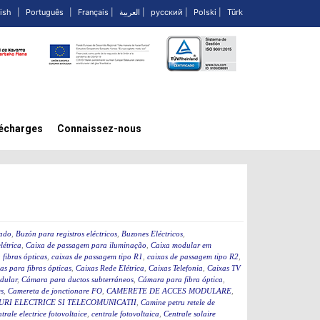
ish
|
Português
|
Français
|
العربية
|
русский
|
Polski
|
Türk
écharges
Connaissez-nous
cado
,
Buzón para registros eléctricos
,
Buzones Eléctricos
,
létrica
,
Caixa de passagem para iluminação
,
Caixa modular em
fibras ópticas
,
caixas de passagem tipo R1
,
caixas de passagem tipo R2
,
as para fibras ópticas
,
Caixas Rede Elétrica
,
Caixas Telefonia
,
Caixas TV
dular
,
Cámara para ductos subterráneos
,
Cámara para fibra óptica
,
s
,
Camereta de jonctionare FO
,
CAMERETE DE ACCES MODULARE
,
RI ELECTRICE SI TELECOMUNICATII
,
Camine petru retele de
ntrale electrice fotovoltaice
,
centrale fotovoltaica
,
Centrale solaire