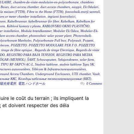
ULAIRE
,
chambre-de-visite-modulaire-en-polycarbonate
,
chambres
 Boxes
,
duct access chamber
,
duct access chambers
,
easypit
,
Ek Odalari
,
à la maison (FTTH)
,
Fibre to the Home (FTTH)
,
fotovoltaik enerji santrali
,
rs or meter chamber installation
,
impianti fotovoltaici
,
runn
,
Kabelbrunnar
,
kabelbrunnar för fiber
,
Kabelkum
,
Kabelkum for
ora
,
Káblové komory z plastu
,
KABLOVSKO OKNO PLASTIČNO
,
r installation
,
Modula brøndkammer
,
Modular Ek Odası
,
Modular-Ek-
lant access chamber
,
photovoltaic solar power plant
,
Photovoltaik-
lycarbonate Manholes
,
Polycarbonate Pull box
,
Polyvault
,
Pozzetti
,
Telecom
,
POZZETTO
,
POZZETTO MODULARE PER F.O
,
POZZETTO
tirage de fibre optique.
,
Regards de tirage Electrique
,
Regards de visite
ADO
,
REGISTRO PARA BAJA TENSION
,
REGISTRO PARA MEDIA
ÖGAR (MENHOL)
,
ŠAHT
,
Schouwputten
,
Seksjonsbrønn
,
solar farm
,
TYPU RF-SKPCV-AC-L
,
Studnie kablowe
,
studnie kablowe Typu SK
,
ructures autoroutières
,
Télécom & Infrastructuresautoroutières
,
round Access Chambers
,
Underground Enclosures
,
UTX chamber
,
Vault
,
ельные ККС
,
Колодцы кабельные телекоммуникационные (ККТ)
,
陽光発電所
,
電気 ハンドホール
0 Comment
re le coût du terrain ; ils impliquent la
; et doivent respecter des déla