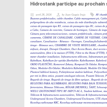
Hidrostank participe au prochai
avril 28, 2026
by Juan Gazpio Irujo
AV chamb
Buzones prefabricados
,
cable chamber
,
Cable management pit
,
Cable
polipropileno de alta resistência
,
caixas da rede distribuição subterr
caixas de passagem tipo R3
,
caixas de passagens tipo R1
,
caixas de 
a Cabo
,
Camara de concreto
,
Camara de hormigon
,
Cámara de insp
Cámara para telecomunicaciones
,
camara prefabricada
,
cámara pre
cameretta
,
CĂMINE DE CANALIZARE
,
CAMINE DE VIZITARE
,
CAM
canalizare
,
Canalisation - Réseaux - Ouvrages
,
CanalizaçãoSubterrân
tirage - Réseaux secs
,
CHAMBRE DE VISITE MODULAIRE
,
chambre
enfouis
,
drawpit
,
Drawpit Chambers
,
Duct Access Boxes
,
duct access
autoroutières
,
fibre à la maison (FTTH)
,
Fibre to the Home (FTTH)
,
meter chamber installation
,
Infrastructures télécoms
,
Infrastrutture pe
Kabelkum
,
Kabelkum for optiske fiberkabler
,
Kabelkummer
,
Kabelová
OKNO PLASTIČNO
,
Komorové Zekany
,
Kompozit Ek Odalar
,
Kompozi
Odası
,
Modular-Ek-Odalar
,
Moduláris Kábelaknák
,
Modüler Ek Odal
Plastové káblové komory
,
Polietylenowe studnie kablowe
,
Polycarbon
per reti in fibra ottica
,
pozzetti omologati telecom
,
Pozzetti Telecom
,
P
Regards de tirage
,
Regards de tirage de fibre optique.
,
Regards de tir
REGISTRO PARA ALUMBRADO
,
REGISTRO PARA BAJA TENSION
ferroviaires
,
Réseaux Télécoms
,
RÖGAR (MENHOL)
,
ŠAHT
,
Schouwp
WIELU ZASTOSOWAŃ TYPU RF-SKPCV-AC-L
,
Studnie kablowe
,
stu
Télécom & Infrastructures autoroutières
,
Télécom & Infrastructuresau
Underground Access Chambers
,
Underground Enclosures
,
UTX cham
Колодцы кабельные ККС
,
Колодцы кабельные телекоммуникацион