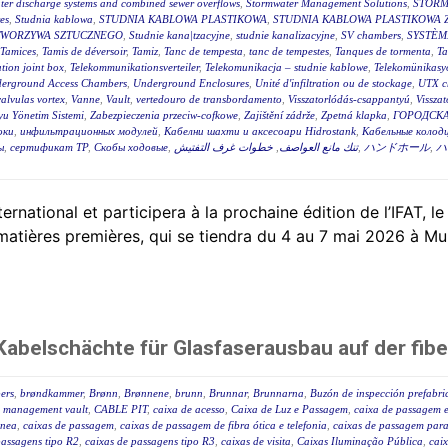
ter discharge systems and combined sewer overflows
,
Stormwater Management Solutions
,
STORM
es
,
Studnia kablowa
,
STUDNIA KABLOWA PLASTIKOWA
,
STUDNIA KABLOWA PLASTIKOWA 
TWORZYWA SZTUCZNEGO
,
Studnie kana|tzacyjne
,
studnie kanalizacyjne
,
SV chambers
,
SYSTÈM
Tamices
,
Tamis de déversoir
,
Tamiz
,
Tanc de tempesta
,
tanc de tempestes
,
Tanques de tormenta
,
T
tion joint box
,
Telekommunikationsverteiler
,
Telekomunikacja – studnie kablowe
,
Telekomünikasyo
erground Access Chambers
,
Underground Enclosures
,
Unité d'infiltration ou de stockage
,
UTX c
valvulas vortex
,
Vanne
,
Vault
,
vertedouro de transbordamento
,
Visszatorlódás-csappantyú
,
Vissza
u Yönetim Sistemi
,
Zabezpieczenia przeciw-cofkowe
,
Zajištění zádrže
,
Zpetná klapka
,
ГОРОДСКА
оки
,
инфильтрационных модулей
,
Кабелни шахти и аксесоари Hidrostank
,
Кабельные колодц
ы
,
сертификат ТР
,
Скобы ходовые
,
خطوات غرف التفتيش
,
تنك مانع العواصف
,
ハンドホール
,
ハ
tional et participera à la prochaine édition de l’IFAT, le
 matières premières, qui se tiendra du 4 au 7 mai 2026 à Mu
abelschächte für Glasfaserausbau auf der fibe
ers
,
brøndkammer
,
Brønn
,
Brønnene
,
brunn
,
Brunnar
,
Brunnarna
,
Buzón de inspección prefabr
 management vault
,
CABLE PIT
,
caixa de acesso
,
Caixa de Luz e Passagem
,
caixa de passagem e
ânea
,
caixas de passagem
,
caixas de passagem de fibra ótica e telefonia
,
caixas de passagem para 
passagens tipo R2
,
caixas de passagens tipo R3
,
caixas de visita
,
Caixas Iluminação Pública
,
caix