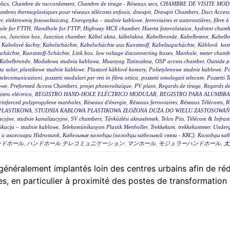
lics
,
Chambre de raccordement
,
Chambre de tirage - Réseaux secs
,
CHAMBRE DE VISITE MOD
mbres thermoplastiques pour réseaux télécoms enfouis
,
drawpit
,
Drawpit Chambers
,
Duct Access
er
,
elektrownię fotowoltaiczną
,
Energetyka – studnie kablowe
,
ferroviaires et autoroutières
,
fibre 
ole for FTTH
,
Handhole for FTTP
,
Highway MCX chamber
,
Huerta fotovolataica
,
hydrant chambe
box
,
Junction box
,
Junction chamber
,
Kábel akna
,
kábelakna
,
Kabelbronde
,
Kabelbrønn
,
Kabelb
,
Kabelové šachty
,
Kabelschächte
,
Kabelschächte aus Kunststoff
,
Kabelzugschächte
,
Káblová kom
schächte
,
Kunststoff-Schächte
,
Link box
,
low voltage disconnecting boxes
,
Manhole
,
meter chambe
Kabelbronde
,
Modułowa studnia kablowa
,
Muanyag Tiztitoakna
,
OSP access chamber
,
Outside p
ta solar
,
plastikowe studnie kablowe
,
Plastové káblové komory
,
Polietylenowe studnie kablowe
,
Po
i telecomunicazioni
,
pozzetti modulari per reti in fibra ottica
,
pozzetti omologati telecom
,
Pozzetti 
owe
,
Preformed Access Chambers
,
projet photovoltaïque
,
PV plant
,
Regards de tirage
,
Regards de 
istro eléctrico
,
REGISTRO HAND-HOLE ELÉCTRICO MODULAR
,
REGISTRO PARA ALUMBR
einforced polypropylene manholes
,
Réseaux d'énergie
,
Réseaux ferroviaires
,
Réseaux Télécoms
,
R
PLASTIKOWA
,
STUDNIA KABLOWA PLASTIKOWA ZŁOŻONA DUŻA DO WIELU ZASTOSOWAŃ 
acyjne
,
studnie kanalizacyjne
,
SV chambers
,
Távközlési aknaelemek
,
Telco Pits
,
Télécom & Infrast
ikacja – studnie kablowe
,
Telekomünikasyon Plastik Menholler
,
Trekkekum
,
trekkekummer
,
Underg
и аксесоари Hidrostank
,
Кабельные колодцы (колодцы кабельной связи - ККС)
,
Колодцы каб
ンドホール
,
ハンドホール テレコミュニケーション
,
マンホール
,
モジュラーハンドホール
,
太
énéralement implantés loin des centres urbains afin de rédui
, en particulier à proximité des postes de transformation 