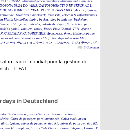
WATER TANKS
,
Structural access chambers
,
Structure nid d’abeilles
,
ZŁOŻONA DUŻA DO WIELU ZASTOSOWAŃ TYPU RF-SKPCV-AC-L
,
E DE NETTOYAGE CENTRAL POUR BASSINS CIRCULAIRES.
,
Systemy
auchwände
,
Távközlési aknaelemek
,
Telco Pits
,
Télécom & Infrastructures
n Plastik Menholler
,
tipping bucket
,
tolva basculante
,
Trekkekum
,
hamber
,
Uzbrojenie przelewów
,
valvole di ritegno
,
Valvula tipo pinza
,
torlódás-gátlók
,
volquete
,
vortex
,
Vortex Flow Control
,
VRD
,
výkyvné
Я КАБЕЛЬНАЯ КАНАЛИЗАЦИЯ
,
Дренажные блоки Инфильтрация.
,
ы (колодцы кабельной связи - ККС)
,
Колодцы кабельные ККС
,
ンドホール テレコミュニケーション
,
マンホール
,
モジュラーハンド
0 Comment
 salon leader mondial pour la gestion de
nich. L’IFAT
rdays in Deutschland
icado
,
Buzón para registros eléctricos
,
Buzones Eléctricos
,
létrica
,
Caixa de passagem para iluminação
,
Caixa modular em
fibras ópticas
,
caixas de passagem tipo R1
,
caixas de passagem tipo R2
,
as para fibras ópticas
,
Caixas Rede Elétrica
,
Caixas Telefonia
,
Caixas TV