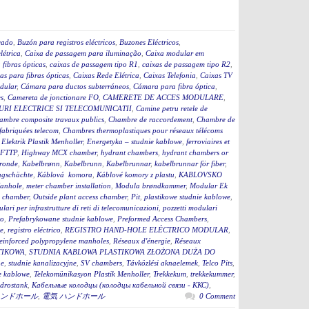
cado
,
Buzón para registros eléctricos
,
Buzones Eléctricos
,
létrica
,
Caixa de passagem para iluminação
,
Caixa modular em
fibras ópticas
,
caixas de passagem tipo R1
,
caixas de passagem tipo R2
,
as para fibras ópticas
,
Caixas Rede Elétrica
,
Caixas Telefonia
,
Caixas TV
dular
,
Cámara para ductos subterráneos
,
Cámara para fibra óptica
,
s
,
Camereta de jonctionare FO
,
CAMERETE DE ACCES MODULARE
,
RI ELECTRICE SI TELECOMUNICATII
,
Camine petru retele de
ambre composite travaux publics
,
Chambre de raccordement
,
Chambre de
fabriquées telecom
,
Chambres thermoplastiques pour réseaux télécoms
,
Elektrik Plastik Menholler
,
Energetyka – studnie kablowe
,
ferroviaires et
 FTTP
,
Highway MCX chamber
,
hydrant chambers
,
hydrant chambers or
ronde
,
Kabelbrønn
,
Kabelbrunn
,
Kabelbrunnar
,
kabelbrunnar för fiber
,
ugschächte
,
Káblová komora
,
Káblové komory z plastu
,
KABLOVSKO
anhole
,
meter chamber installation
,
Modula brøndkammer
,
Modular Ek
 chamber
,
Outside plant access chamber
,
Pit
,
plastikowe studnie kablowe
,
lari per infrastrutture di reti di telecomunicazioni
,
pozzetti modulari
to
,
Prefabrykowane studnie kablowe
,
Preformed Access Chambers
,
ge
,
registro eléctrico
,
REGISTRO HAND-HOLE ELÉCTRICO MODULAR
,
einforced polypropylene manholes
,
Réseaux d'énergie
,
Réseaux
TIKOWA
,
STUDNIA KABLOWA PLASTIKOWA ZŁOŻONA DUŻA DO
ne
,
studnie kanalizacyjne
,
SV chambers
,
Távközlési aknaelemek
,
Telco Pits
,
e kablowe
,
Telekomünikasyon Plastik Menholler
,
Trekkekum
,
trekkekummer
,
drostank
,
Кабельные колодцы (колодцы кабельной связи - ККС)
,
ンドホール
,
電気 ハンドホール
0 Comment