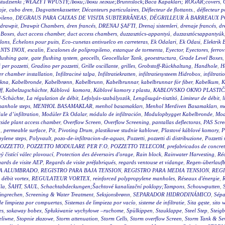
wy studzienki ;WŁAZY I WPUSTY;Люки;Люки легкие;Brunnslock;Baca Kapakları; RÖGAR;covers
,
aje
,
cubo dren
,
Dagvattenkassetter
,
Décanteurs particulaires
,
Déflecteur de flottants.
,
déflecteur p
pileno
,
DEGRAUS PARA CAIXAS DE VISITA SUBTERRÂNEAS
,
DÉGRILLEUR À BARREAUX P
drawpit
,
Drawpit Chambers
,
dren francés
,
DRENAJ ŞAFTI
,
Drenaj sistemleri
,
drenaje francés
,
dr
 Boxes
,
duct access chamber
,
duct access chambers
,
duzzasztócs-appantyú
,
duzzasztócsappantyúk
lons
,
Échelons pour puits
,
Eco-cunetas antivuelco en carreteras
,
Ek Odalari
,
Ek Odasi
,
Elektrik 
NTS INOX
,
escalin
,
Escalones de polipropileno
,
estanque de tormenta
,
Eyector
,
Eyectores
,
ferrov
flushing gate
,
gate flushing system
,
geocells
,
Geocellular Tank
,
geoestructura
,
Grade Level Boxes
 per pozzetti
,
Gradino per pozzetti
,
Grille oscillante
,
grilles
,
Grobstoff-Rückhaltung
,
Handhole
,
H
r chamber installation
,
Infiltracinė talpa
,
Infiltratiekratten
,
infiltratiesysteem Hidrobox
,
infiltrati
akna
,
Kabelbronde
,
Kabelbrønn
,
Kabelbrunn
,
Kabelbrunnar
,
kabelbrunnar för fiber
,
Kabelkum
,
K
ff
,
Kabelzugschächte
,
Káblová komora
,
Káblové komory z plastu
,
KABLOVSKO OKNO PLASTI
f-Schächte
,
La régulation de débit
,
Lefolyás-szabályozók
,
Lengősugár-tisztító
,
Limiteur de débit
,
l
anhole steps
,
MENHOL BASAMAKLAR
,
menhol basamakları
,
Menhol Merdiven Basamakları
,
me
le d’infiltration
,
Modüler Ek Odalar
,
módulo de infiltración
,
Modulopbygget Kabelbronde
,
Mod
side plant access chamber
,
Overflow Screen
,
Overflow Screening
,
pantallas deflectoras
,
PAS Scre
g
,
permeable surface
,
Pit
,
Pivoting Drum
,
plastikowe studnie kablowe
,
Plastové káblové komory
,
P
ylene steps
,
Polyvault
,
pozo-de-infiltracion-de-aguas
,
Pozzetti
,
pozzetti di distribuzione
,
Pozzetti
OZZETTO
,
POZZETTO MODULARE PER F.O
,
POZZETTO TELECOM
,
prefabricados de concre
 čistící válec plovoucí
,
Protection des déversoirs d'orage
,
Rain block
,
Rainwater Harvesting
,
Réc
ards de visite AEP
,
Regards de visite préfabriqués
,
regards ventouse et vidange
,
Regen-überlauf
RA ALUMBRADO
,
REGISTRO PARA BAJA TENSION
,
REGISTRO PARA MEDIA TENSION
,
REGI
 débit vortex
,
REGULATEUR VORTEX
,
reinforced polypropylene manholes
,
Réseaux d'énergie
,
R
la
,
ŠAHT
,
SAUL
,
Schachtabdeckungen;Šachtové kanalizační poklopy;Tampons
,
Schouwputten
,
ingrechen
,
Screening & Water Treatment
,
Seksjonsbrønn
,
SEPARADOR HIDRODINÁMICO
,
Sépa
de limpieza por compuertas
,
Sistemas de limpieza por vacío
,
sisteme de infiltratie
,
Sita gęste
,
sito 
es
,
sokaway bobex
,
Spłukiwanie wychyłowe –ruchome
,
Spülkippen
,
Stauklappe
,
Steel Step
,
Steig
eliwne
,
Stopnie złazowe
,
Storm attenuation
,
Storm Cells
,
Storm overflow Screen
,
Storm Tank & Se