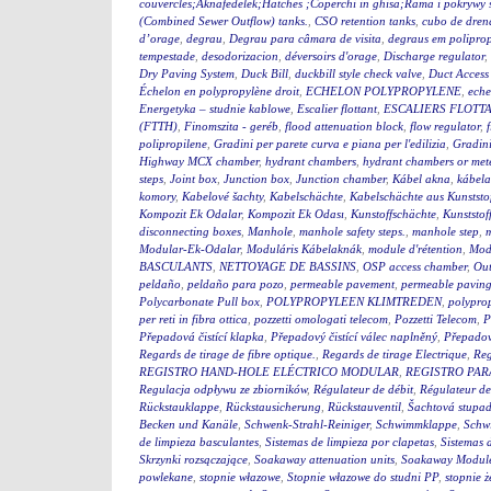
couvercles;Aknafedelek;Hatches ;Coperchi in ghisa;Rama i pokry
(Combined Sewer Outflow) tanks.
,
CSO retention tanks
,
cubo de dren
d’orage
,
degrau
,
Degrau para câmara de visita
,
degraus em polipro
tempestade
,
desodorizacion
,
déversoirs d'orage
,
Discharge regulator
,
Dry Paving System
,
Duck Bill
,
duckbill style check valve
,
Duct Access
Échelon en polypropylène droit
,
ECHELON POLYPROPYLENE
,
eche
Energetyka – studnie kablowe
,
Escalier flottant
,
ESCALIERS FLOTTA
(FTTH)
,
Finomszita - geréb
,
flood attenuation block
,
flow regulator
,
polipropilene
,
Gradini per parete curva e piana per l'edilizia
,
Gradini
Highway MCX chamber
,
hydrant chambers
,
hydrant chambers or mete
steps
,
Joint box
,
Junction box
,
Junction chamber
,
Kábel akna
,
kábel
komory
,
Kabelové šachty
,
Kabelschächte
,
Kabelschächte aus Kunststo
Kompozit Ek Odalar
,
Kompozit Ek Odası
,
Kunstoffschächte
,
Kunststof
disconnecting boxes
,
Manhole
,
manhole safety steps.
,
manhole step
,
m
Modular-Ek-Odalar
,
Moduláris Kábelaknák
,
module d'rétention
,
Modu
BASCULANTS
,
NETTOYAGE DE BASSINS
,
OSP access chamber
,
Out
peldaño
,
peldaño para pozo
,
permeable pavement
,
permeable pavin
Polycarbonate Pull box
,
POLYPROPYLEEN KLIMTREDEN
,
polyprop
per reti in fibra ottica
,
pozzetti omologati telecom
,
Pozzetti Telecom
,
P
Přepadová čistící klapka
,
Přepadový čistící válec naplněný
,
Přepadový
Regards de tirage de fibre optique.
,
Regards de tirage Electrique
,
Reg
REGISTRO HAND-HOLE ELÉCTRICO MODULAR
,
REGISTRO PA
Regulacja odpływu ze zbiorników
,
Régulateur de débit
,
Régulateur de
Rückstauklappe
,
Rückstausicherung
,
Rückstauventil
,
Šachtová stupad
Becken und Kanäle
,
Schwenk-Strahl-Reiniger
,
Schwimmklappe
,
Schw
de limpieza basculantes
,
Sistemas de limpieza por clapetas
,
Sistemas 
Skrzynki rozsączające
,
Soakaway attenuation units
,
Soakaway Modul
powlekane
,
stopnie włazowe
,
Stopnie włazowe do studni PP
,
stopnie ż