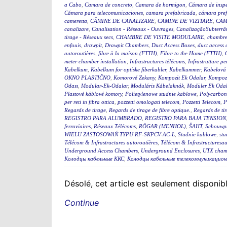
a Cabo
,
Camara de concreto
,
Camara de hormigon
,
Cámara de insp
Cámara para telecomunicaciones
,
camara prefabricada
,
cámara pre
cameretta
,
CĂMINE DE CANALIZARE
,
CAMINE DE VIZITARE
,
CAM
canalizare
,
Canalisation - Réseaux - Ouvrages
,
CanalizaçãoSubterrân
tirage - Réseaux secs
,
CHAMBRE DE VISITE MODULAIRE
,
chambre
enfouis
,
drawpit
,
Drawpit Chambers
,
Duct Access Boxes
,
duct access
autoroutières
,
fibre à la maison (FTTH)
,
Fibre to the Home (FTTH)
,
meter chamber installation
,
Infrastructures télécoms
,
Infrastrutture pe
Kabelkum
,
Kabelkum for optiske fiberkabler
,
Kabelkummer
,
Kabelová
OKNO PLASTIČNO
,
Komorové Zekany
,
Kompozit Ek Odalar
,
Kompozi
Odası
,
Modular-Ek-Odalar
,
Moduláris Kábelaknák
,
Modüler Ek Odal
Plastové káblové komory
,
Polietylenowe studnie kablowe
,
Polycarbon
per reti in fibra ottica
,
pozzetti omologati telecom
,
Pozzetti Telecom
,
P
Regards de tirage
,
Regards de tirage de fibre optique.
,
Regards de tir
REGISTRO PARA ALUMBRADO
,
REGISTRO PARA BAJA TENSION
ferroviaires
,
Réseaux Télécoms
,
RÖGAR (MENHOL)
,
ŠAHT
,
Schouwp
WIELU ZASTOSOWAŃ TYPU RF-SKPCV-AC-L
,
Studnie kablowe
,
stu
Télécom & Infrastructures autoroutières
,
Télécom & Infrastructuresau
Underground Access Chambers
,
Underground Enclosures
,
UTX cham
Колодцы кабельные ККС
,
Колодцы кабельные телекоммуникацион
Désolé, cet article est seulement disponi
Continue