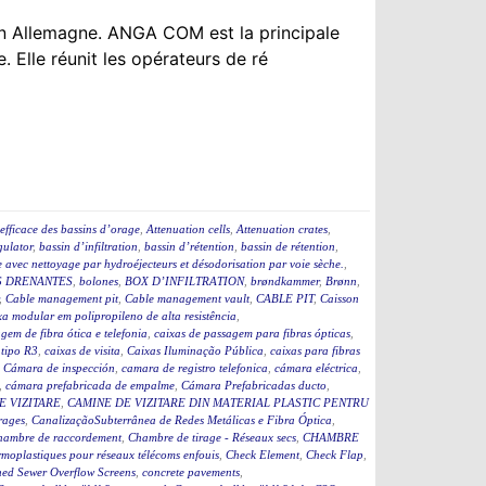
n Allemagne. ANGA COM est la principale
. Elle réunit les opérateurs de ré
efficace des bassins d’orage
,
Attenuation cells
,
Attenuation crates
,
ulator
,
bassin d’infiltration
,
bassin d’rétention
,
bassin de rétention
,
 avec nettoyage par hydroéjecteurs et désodorisation par voie sèche.
,
 DRENANTES
,
bolones
,
BOX D’INFILTRATION
,
brøndkammer
,
Brønn
,
,
Cable management pit
,
Cable management vault
,
CABLE PIT
,
Caisson
a modular em polipropileno de alta resistência
,
gem de fibra ótica e telefonia
,
caixas de passagem para fibras ópticas
,
 tipo R3
,
caixas de visita
,
Caixas Iluminação Pública
,
caixas para fibras
,
Cámara de inspección
,
camara de registro telefonica
,
cámara eléctrica
,
,
cámara prefabricada de empalme
,
Cámara Prefabricadas ducto
,
E VIZITARE
,
CAMINE DE VIZITARE DIN MATERIAL PLASTIC PENTRU
rages
,
CanalizaçãoSubterrânea de Redes Metálicas e Fibra Óptica
,
hambre de raccordement
,
Chambre de tirage - Réseaux secs
,
CHAMBRE
moplastiques pour réseaux télécoms enfouis
,
Check Element
,
Check Flap
,
ed Sewer Overflow Screens
,
concrete pavements
,