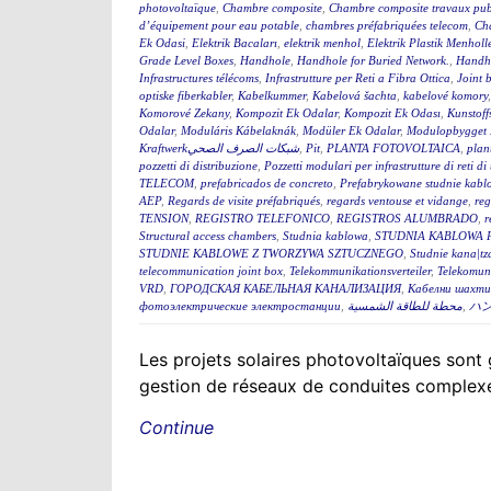
photovoltaïque
,
Chambre composite
,
Chambre composite travaux pub
d’équipement pour eau potable
,
chambres préfabriquées telecom
,
Cha
Ek Odasi
,
Elektrik Bacaları
,
elektrik menhol
,
Elektrik Plastik Menholl
Grade Level Boxes
,
Handhole
,
Handhole for Buried Network.
,
Handh
Infrastructures télécoms
,
Infrastrutture per Reti a Fibra Ottica
,
Joint 
optiske fiberkabler
,
Kabelkummer
,
Kabelová šachta
,
kabelové komory
Komorové Zekany
,
Kompozit Ek Odalar
,
Kompozit Ek Odası
,
Kunstoff
Odalar
,
Moduláris Kábelaknák
,
Modüler Ek Odalar
,
Modulopbygget 
Kraftwerkشبكات الصرف الصحي
,
Pit
,
PLANTA FOTOVOLTAICA
,
plan
pozzetti di distribuzione
,
Pozzetti modulari per infrastrutture di reti d
TELECOM
,
prefabricados de concreto
,
Prefabrykowane studnie kabl
AEP
,
Regards de visite préfabriqués
,
regards ventouse et vidange
,
reg
TENSION
,
REGISTRO TELEFONICO
,
REGISTROS ALUMBRADO
,
r
Structural access chambers
,
Studnia kablowa
,
STUDNIA KABLOWA 
STUDNIE KABLOWE Z TWORZYWA SZTUCZNEGO
,
Studnie kana|tz
telecommunication joint box
,
Telekommunikationsverteiler
,
Telekomun
VRD
,
ГОРОДСКАЯ КАБЕЛЬНАЯ КАНАЛИЗАЦИЯ
,
Кабелни шахти 
фотоэлектрические электростанции
,
محطة للطاقة الشمسية
,
ハ
Les projets solaires photovoltaïques sont g
gestion de réseaux de conduites complexes
Continue