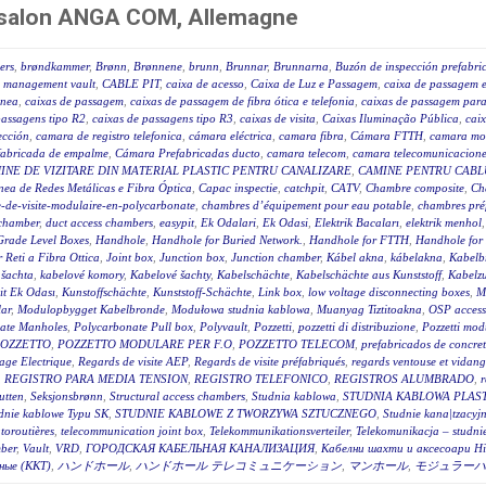
n salon ANGA COM, Allemagne
ers
,
brøndkammer
,
Brønn
,
Brønnene
,
brunn
,
Brunnar
,
Brunnarna
,
Buzón de inspección prefabri
 management vault
,
CABLE PIT
,
caixa de acesso
,
Caixa de Luz e Passagem
,
caixa de passagem e
ânea
,
caixas de passagem
,
caixas de passagem de fibra ótica e telefonia
,
caixas de passagem para 
passagens tipo R2
,
caixas de passagens tipo R3
,
caixas de visita
,
Caixas Iluminação Pública
,
caix
ección
,
camara de registro telefonica
,
cámara eléctrica
,
camara fibra
,
Cámara FTTH
,
camara mo
fabricada de empalme
,
Cámara Prefabricadas ducto
,
camara telecom
,
camara telecomunicacione
INE DE VIZITARE DIN MATERIAL PLASTIC PENTRU CANALIZARE
,
CAMINE PENTRU CABLU
ea de Redes Metálicas e Fibra Óptica
,
Capac inspectie
,
catchpit
,
CATV
,
Chambre composite
,
Ch
-de-visite-modulaire-en-polycarbonate
,
chambres d’équipement pour eau potable
,
chambres pré
 chamber
,
duct access chambers
,
easypit
,
Ek Odalari
,
Ek Odasi
,
Elektrik Bacaları
,
elektrik menhol
Grade Level Boxes
,
Handhole
,
Handhole for Buried Network.
,
Handhole for FTTH
,
Handhole for
r Reti a Fibra Ottica
,
Joint box
,
Junction box
,
Junction chamber
,
Kábel akna
,
kábelakna
,
Kabelb
 šachta
,
kabelové komory
,
Kabelové šachty
,
Kabelschächte
,
Kabelschächte aus Kunststoff
,
Kabelz
t Ek Odası
,
Kunstoffschächte
,
Kunststoff-Schächte
,
Link box
,
low voltage disconnecting boxes
,
M
ar
,
Modulopbygget Kabelbronde
,
Modułowa studnia kablowa
,
Muanyag Tiztitoakna
,
OSP access
ate Manholes
,
Polycarbonate Pull box
,
Polyvault
,
Pozzetti
,
pozzetti di distribuzione
,
Pozzetti modu
OZZETTO
,
POZZETTO MODULARE PER F.O
,
POZZETTO TELECOM
,
prefabricados de concre
age Electrique
,
Regards de visite AEP
,
Regards de visite préfabriqués
,
regards ventouse et vidan
,
REGISTRO PARA MEDIA TENSION
,
REGISTRO TELEFONICO
,
REGISTROS ALUMBRADO
,
r
utten
,
Seksjonsbrønn
,
Structural access chambers
,
Studnia kablowa
,
STUDNIA KABLOWA PLAS
dnie kablowe Typu SK
,
STUDNIE KABLOWE Z TWORZYWA SZTUCZNEGO
,
Studnie kana|tzacyj
toroutières
,
telecommunication joint box
,
Telekommunikationsverteiler
,
Telekomunikacja – studni
ber
,
Vault
,
VRD
,
ГОРОДСКАЯ КАБЕЛЬНАЯ КАНАЛИЗАЦИЯ
,
Кабелни шахти и аксесоари Hi
ные (ККТ)
,
ハンドホール
,
ハンドホール テレコミュニケーション
,
マンホール
,
モジュラーハ