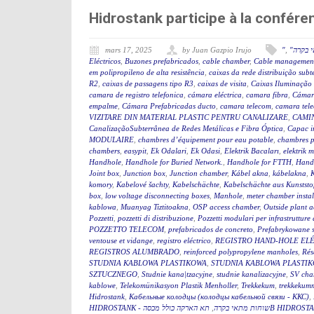
Hidrostank participe à la confé
mars 17, 2025
by Juan Gazpio Irujo
"
,
" בקרה
Eléctricos
,
Buzones prefabricados
,
cable chamber
,
Cable management
em polipropileno de alta resistência
,
caixas da rede distribuição sub
R2
,
caixas de passagens tipo R3
,
caixas de visita
,
Caixas Iluminação
camara de registro telefonica
,
cámara eléctrica
,
camara fibra
,
Cámar
empalme
,
Cámara Prefabricadas ducto
,
camara telecom
,
camara tel
VIZITARE DIN MATERIAL PLASTIC PENTRU CANALIZARE
,
CAMIN
CanalizaçãoSubterrânea de Redes Metálicas e Fibra Óptica
,
Capac i
MODULAIRE
,
chambres d’équipement pour eau potable
,
chambres p
chambers
,
easypit
,
Ek Odalari
,
Ek Odasi
,
Elektrik Bacaları
,
elektrik 
Handhole
,
Handhole for Buried Network.
,
Handhole for FTTH
,
Hand
Joint box
,
Junction box
,
Junction chamber
,
Kábel akna
,
kábelakna
,
komory
,
Kabelové šachty
,
Kabelschächte
,
Kabelschächte aus Kunststo
box
,
low voltage disconnecting boxes
,
Manhole
,
meter chamber instal
kablowa
,
Muanyag Tiztitoakna
,
OSP access chamber
,
Outside plant 
Pozzetti
,
pozzetti di distribuzione
,
Pozzetti modulari per infrastrutture 
POZZETTO TELECOM
,
prefabricados de concreto
,
Prefabrykowane 
ventouse et vidange
,
registro eléctrico
,
REGISTRO HAND-HOLE EL
REGISTROS ALUMBRADO
,
reinforced polypropylene manholes
,
Rés
STUDNIA KABLOWA PLASTIKOWA
,
STUDNIA KABLOWA PLASTIK
SZTUCZNEGO
,
Studnie kana|tzacyjne
,
studnie kanalizacyjne
,
SV cha
kablowe
,
Telekomünikasyon Plastik Menholler
,
Trekkekum
,
trekkekum
Hidrostank
,
Кабельные колодцы (колодцы кабельной связи - ККС)
,
,
HIDROSTANK - שוחות מתאי בקרה