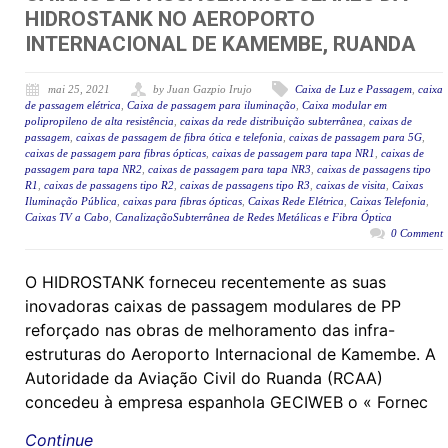
HIDROSTANK NO AEROPORTO
INTERNACIONAL DE KAMEMBE, RUANDA
mai 25, 2021
by Juan Gazpio Irujo
Caixa de Luz e Passagem
,
caixa
de passagem elétrica
,
Caixa de passagem para iluminação
,
Caixa modular em
polipropileno de alta resistência
,
caixas da rede distribuição subterrânea
,
caixas de
passagem
,
caixas de passagem de fibra ótica e telefonia
,
caixas de passagem para 5G
,
caixas de passagem para fibras ópticas
,
caixas de passagem para tapa NR1
,
caixas de
passagem para tapa NR2
,
caixas de passagem para tapa NR3
,
caixas de passagens tipo
R1
,
caixas de passagens tipo R2
,
caixas de passagens tipo R3
,
caixas de visita
,
Caixas
Iluminação Pública
,
caixas para fibras ópticas
,
Caixas Rede Elétrica
,
Caixas Telefonia
,
Caixas TV a Cabo
,
CanalizaçãoSubterrânea de Redes Metálicas e Fibra Óptica
0 Comment
O HIDROSTANK forneceu recentemente as suas
inovadoras caixas de passagem modulares de PP
reforçado nas obras de melhoramento das infra-
estruturas do Aeroporto Internacional de Kamembe. A
Autoridade da Aviação Civil do Ruanda (RCAA)
concedeu à empresa espanhola GECIWEB o « Fornec
Continue