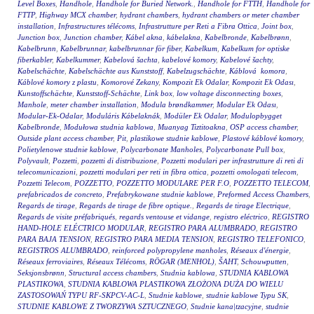
Level Boxes
,
Handhole
,
Handhole for Buried Network.
,
Handhole for FTTH
,
Handhole for
FTTP
,
Highway MCX chamber
,
hydrant chambers
,
hydrant chambers or meter chamber
installation
,
Infrastructures télécoms
,
Infrastrutture per Reti a Fibra Ottica
,
Joint box
,
Junction box
,
Junction chamber
,
Kábel akna
,
kábelakna
,
Kabelbronde
,
Kabelbrønn
,
Kabelbrunn
,
Kabelbrunnar
,
kabelbrunnar för fiber
,
Kabelkum
,
Kabelkum for optiske
fiberkabler
,
Kabelkummer
,
Kabelová šachta
,
kabelové komory
,
Kabelové šachty
,
Kabelschächte
,
Kabelschächte aus Kunststoff
,
Kabelzugschächte
,
Káblová komora
,
Káblové komory z plastu
,
Komorové Zekany
,
Kompozit Ek Odalar
,
Kompozit Ek Odası
,
Kunstoffschächte
,
Kunststoff-Schächte
,
Link box
,
low voltage disconnecting boxes
,
Manhole
,
meter chamber installation
,
Modula brøndkammer
,
Modular Ek Odası
,
Modular-Ek-Odalar
,
Moduláris Kábelaknák
,
Modüler Ek Odalar
,
Modulopbygget
Kabelbronde
,
Modułowa studnia kablowa
,
Muanyag Tiztitoakna
,
OSP access chamber
,
Outside plant access chamber
,
Pit
,
plastikowe studnie kablowe
,
Plastové káblové komory
,
Polietylenowe studnie kablowe
,
Polycarbonate Manholes
,
Polycarbonate Pull box
,
Polyvault
,
Pozzetti
,
pozzetti di distribuzione
,
Pozzetti modulari per infrastrutture di reti di
telecomunicazioni
,
pozzetti modulari per reti in fibra ottica
,
pozzetti omologati telecom
,
Pozzetti Telecom
,
POZZETTO
,
POZZETTO MODULARE PER F.O
,
POZZETTO TELECOM
,
prefabricados de concreto
,
Prefabrykowane studnie kablowe
,
Preformed Access Chambers
,
Regards de tirage
,
Regards de tirage de fibre optique.
,
Regards de tirage Electrique
,
Regards de visite préfabriqués
,
regards ventouse et vidange
,
registro eléctrico
,
REGISTRO
HAND-HOLE ELÉCTRICO MODULAR
,
REGISTRO PARA ALUMBRADO
,
REGISTRO
PARA BAJA TENSION
,
REGISTRO PARA MEDIA TENSION
,
REGISTRO TELEFONICO
,
REGISTROS ALUMBRADO
,
reinforced polypropylene manholes
,
Réseaux d'énergie
,
Réseaux ferroviaires
,
Réseaux Télécoms
,
RÖGAR (MENHOL)
,
ŠAHT
,
Schouwputten
,
Seksjonsbrønn
,
Structural access chambers
,
Studnia kablowa
,
STUDNIA KABLOWA
PLASTIKOWA
,
STUDNIA KABLOWA PLASTIKOWA ZŁOŻONA DUŻA DO WIELU
ZASTOSOWAŃ TYPU RF-SKPCV-AC-L
,
Studnie kablowe
,
studnie kablowe Typu SK
,
STUDNIE KABLOWE Z TWORZYWA SZTUCZNEGO
,
Studnie kana|tzacyjne
,
studnie