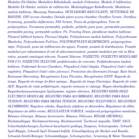
Modular-Ek-Odalar
,
Moduláris Kábelaknák
,
module d'rétention
,
Module d’infiltration
,
Modüler Ek Odalar
,
módulo de infiltración
,
Modulopbygget Kabelbronde
,
Modułowa
studnia kablowa
,
Muanyag Tiztitoakna
,
NETEJADORS BASCULANTS
,
NETTOYAGE DE
BASSINS
,
OSP access chamber
,
Outside plant access chamber
,
Overflow Screen
,
Overflow
Screening
,
pantallas deflectoras
,
PAS Screen
,
Pasos de polipropileno
,
Pate de
polipropileno
,
Pavimento permeable
,
peldaño
,
peldaño para pozo
,
permeable pavement
,
permeable paving
,
permeable surface
,
Pit
,
Pivoting Drum
,
plastikowe studnie kablowe
,
Plastové káblové komory
,
Plovoucí klapka
,
Polietylenowe studnie kablowe
,
Polycarbonate
Manholes
,
Polycarbonate Pull box
,
POLYPROPYLEEN KLIMTREDEN
,
polypropylene
steps
,
Polyvault
,
pozo-de-infiltracion-de-aguas
,
Pozzetti
,
pozzetti di distribuzione
,
Pozzetti
modulari per infrastrutture di reti di telecomunicazioni
,
pozzetti modulari per reti in fibra
ottica
,
pozzetti omologati telecom
,
Pozzetti Telecom
,
POZZETTO
,
POZZETTO MODULARE
PER F.O
,
POZZETTO TELECOM
,
prefabricados de concreto
,
Prefabrykowane studnie
kablowe
,
Preformed Access Chambers
,
Přepadová čistící klapka
,
Přepadový čistící válec
naplněný
,
Přepadový čistící válec plovoucí
,
Protection des déversoirs d'orage
,
Rain block
,
Rainwater Harvesting
,
Récupération Eaux Pluviales
,
Récupération EEPP
,
Regards de
tirage
,
Regards de tirage de fibre optique.
,
Regards de tirage Electrique
,
Regards de visite
AEP
,
Regards de visite préfabriqués
,
regards ventouse et vidange
,
Regen-überlaufbecken
,
Regenbeckenausrüstungen Spülsysteme
,
registro eléctrico
,
REGISTRO HAND-HOLE
ELÉCTRICO MODULAR
,
REGISTRO PARA ALUMBRADO
,
REGISTRO PARA BAJA
TENSION
,
REGISTRO PARA MEDIA TENSION
,
REGISTRO TELEFONICO
,
REGISTROS
ALUMBRADO
,
Regulace odtoku
,
Regulacja odpływu ze zbiorników
,
Régulateur de débit
,
Régulateur de débit vortex
,
REGULATEUR VORTEX
,
reinforced polypropylene manholes
,
Réseaux d'énergie
,
Réseaux ferroviaires
,
Réseaux Télécoms
,
RÖGAR (MENHOL)
,
Rückstauklappe
,
Rückstausicherung
,
Rückstauventil
,
Šachtová stupadla
,
ŠAHT
,
SAUL
,
Schachtabdeckungen;Šachtové kanalizační poklopy;Tampons
,
Schouwputten
,
Schwall-
Spül-Klappe
,
Schwall-Spül-Trommel befüllt
,
Schwallspülung für Becken und Kanäle
,
Schwenk-Strahl-Reiniger
,
Schwimmklappe
,
Schwingrechen
,
Screening & Water Treatment
,