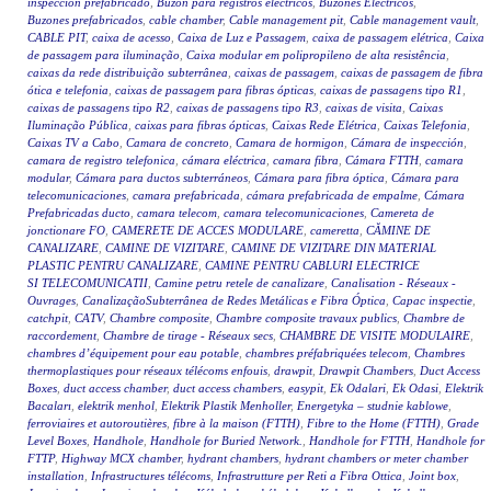
inspección prefabricado
,
Buzón para registros eléctricos
,
Buzones Eléctricos
,
Buzones prefabricados
,
cable chamber
,
Cable management pit
,
Cable management vault
,
CABLE PIT
,
caixa de acesso
,
Caixa de Luz e Passagem
,
caixa de passagem elétrica
,
Caixa
de passagem para iluminação
,
Caixa modular em polipropileno de alta resistência
,
caixas da rede distribuição subterrânea
,
caixas de passagem
,
caixas de passagem de fibra
ótica e telefonia
,
caixas de passagem para fibras ópticas
,
caixas de passagens tipo R1
,
caixas de passagens tipo R2
,
caixas de passagens tipo R3
,
caixas de visita
,
Caixas
Iluminação Pública
,
caixas para fibras ópticas
,
Caixas Rede Elétrica
,
Caixas Telefonia
,
Caixas TV a Cabo
,
Camara de concreto
,
Camara de hormigon
,
Cámara de inspección
,
camara de registro telefonica
,
cámara eléctrica
,
camara fibra
,
Cámara FTTH
,
camara
modular
,
Cámara para ductos subterráneos
,
Cámara para fibra óptica
,
Cámara para
telecomunicaciones
,
camara prefabricada
,
cámara prefabricada de empalme
,
Cámara
Prefabricadas ducto
,
camara telecom
,
camara telecomunicaciones
,
Camereta de
jonctionare FO
,
CAMERETE DE ACCES MODULARE
,
cameretta
,
CĂMINE DE
CANALIZARE
,
CAMINE DE VIZITARE
,
CAMINE DE VIZITARE DIN MATERIAL
PLASTIC PENTRU CANALIZARE
,
CAMINE PENTRU CABLURI ELECTRICE
SI TELECOMUNICATII
,
Camine petru retele de canalizare
,
Canalisation - Réseaux -
Ouvrages
,
CanalizaçãoSubterrânea de Redes Metálicas e Fibra Óptica
,
Capac inspectie
,
catchpit
,
CATV
,
Chambre composite
,
Chambre composite travaux publics
,
Chambre de
raccordement
,
Chambre de tirage - Réseaux secs
,
CHAMBRE DE VISITE MODULAIRE
,
chambres d’équipement pour eau potable
,
chambres préfabriquées telecom
,
Chambres
thermoplastiques pour réseaux télécoms enfouis
,
drawpit
,
Drawpit Chambers
,
Duct Access
Boxes
,
duct access chamber
,
duct access chambers
,
easypit
,
Ek Odalari
,
Ek Odasi
,
Elektrik
Bacaları
,
elektrik menhol
,
Elektrik Plastik Menholler
,
Energetyka – studnie kablowe
,
ferroviaires et autoroutières
,
fibre à la maison (FTTH)
,
Fibre to the Home (FTTH)
,
Grade
Level Boxes
,
Handhole
,
Handhole for Buried Network.
,
Handhole for FTTH
,
Handhole for
FTTP
,
Highway MCX chamber
,
hydrant chambers
,
hydrant chambers or meter chamber
installation
,
Infrastructures télécoms
,
Infrastrutture per Reti a Fibra Ottica
,
Joint box
,