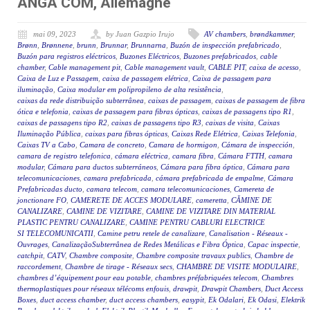
ANGA COM, Allemagne
mai 09, 2023
by Juan Gazpio Irujo
AV chambers
,
brøndkammer
,
Brønn
,
Brønnene
,
brunn
,
Brunnar
,
Brunnarna
,
Buzón de inspección prefabricado
,
Buzón para registros eléctricos
,
Buzones Eléctricos
,
Buzones prefabricados
,
cable
chamber
,
Cable management pit
,
Cable management vault
,
CABLE PIT
,
caixa de acesso
,
Caixa de Luz e Passagem
,
caixa de passagem elétrica
,
Caixa de passagem para
iluminação
,
Caixa modular em polipropileno de alta resistência
,
caixas da rede distribuição subterrânea
,
caixas de passagem
,
caixas de passagem de fibra
ótica e telefonia
,
caixas de passagem para fibras ópticas
,
caixas de passagens tipo R1
,
caixas de passagens tipo R2
,
caixas de passagens tipo R3
,
caixas de visita
,
Caixas
Iluminação Pública
,
caixas para fibras ópticas
,
Caixas Rede Elétrica
,
Caixas Telefonia
,
Caixas TV a Cabo
,
Camara de concreto
,
Camara de hormigon
,
Cámara de inspección
,
camara de registro telefonica
,
cámara eléctrica
,
camara fibra
,
Cámara FTTH
,
camara
modular
,
Cámara para ductos subterráneos
,
Cámara para fibra óptica
,
Cámara para
telecomunicaciones
,
camara prefabricada
,
cámara prefabricada de empalme
,
Cámara
Prefabricadas ducto
,
camara telecom
,
camara telecomunicaciones
,
Camereta de
jonctionare FO
,
CAMERETE DE ACCES MODULARE
,
cameretta
,
CĂMINE DE
CANALIZARE
,
CAMINE DE VIZITARE
,
CAMINE DE VIZITARE DIN MATERIAL
PLASTIC PENTRU CANALIZARE
,
CAMINE PENTRU CABLURI ELECTRICE
SI TELECOMUNICATII
,
Camine petru retele de canalizare
,
Canalisation - Réseaux -
Ouvrages
,
CanalizaçãoSubterrânea de Redes Metálicas e Fibra Óptica
,
Capac inspectie
,
catchpit
,
CATV
,
Chambre composite
,
Chambre composite travaux publics
,
Chambre de
raccordement
,
Chambre de tirage - Réseaux secs
,
CHAMBRE DE VISITE MODULAIRE
,
chambres d’équipement pour eau potable
,
chambres préfabriquées telecom
,
Chambres
thermoplastiques pour réseaux télécoms enfouis
,
drawpit
,
Drawpit Chambers
,
Duct Access
Boxes
,
duct access chamber
,
duct access chambers
,
easypit
,
Ek Odalari
,
Ek Odasi
,
Elektrik