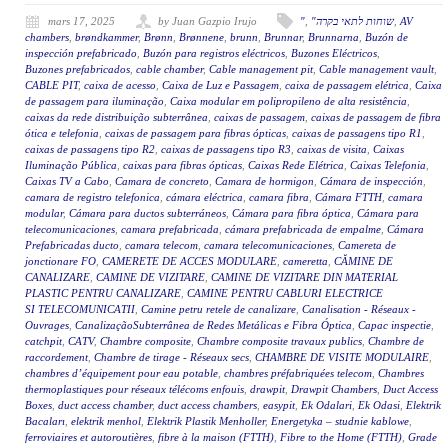
mars 17, 2025
by Juan Gazpio Irujo
"
,
"שוחות לתאי בקרה
,
AV
chambers
,
brøndkammer
,
Brønn
,
Brønnene
,
brunn
,
Brunnar
,
Brunnarna
,
Buzón de
inspección prefabricado
,
Buzón para registros eléctricos
,
Buzones Eléctricos
,
Buzones prefabricados
,
cable chamber
,
Cable management pit
,
Cable management vault
,
CABLE PIT
,
caixa de acesso
,
Caixa de Luz e Passagem
,
caixa de passagem elétrica
,
Caixa
de passagem para iluminação
,
Caixa modular em polipropileno de alta resistência
,
caixas da rede distribuição subterrânea
,
caixas de passagem
,
caixas de passagem de fibra
ótica e telefonia
,
caixas de passagem para fibras ópticas
,
caixas de passagens tipo R1
,
caixas de passagens tipo R2
,
caixas de passagens tipo R3
,
caixas de visita
,
Caixas
Iluminação Pública
,
caixas para fibras ópticas
,
Caixas Rede Elétrica
,
Caixas Telefonia
,
Caixas TV a Cabo
,
Camara de concreto
,
Camara de hormigon
,
Cámara de inspección
,
camara de registro telefonica
,
cámara eléctrica
,
camara fibra
,
Cámara FTTH
,
camara
modular
,
Cámara para ductos subterráneos
,
Cámara para fibra óptica
,
Cámara para
telecomunicaciones
,
camara prefabricada
,
cámara prefabricada de empalme
,
Cámara
Prefabricadas ducto
,
camara telecom
,
camara telecomunicaciones
,
Camereta de
jonctionare FO
,
CAMERETE DE ACCES MODULARE
,
cameretta
,
CĂMINE DE
CANALIZARE
,
CAMINE DE VIZITARE
,
CAMINE DE VIZITARE DIN MATERIAL
PLASTIC PENTRU CANALIZARE
,
CAMINE PENTRU CABLURI ELECTRICE
SI TELECOMUNICATII
,
Camine petru retele de canalizare
,
Canalisation - Réseaux -
Ouvrages
,
CanalizaçãoSubterrânea de Redes Metálicas e Fibra Óptica
,
Capac inspectie
,
catchpit
,
CATV
,
Chambre composite
,
Chambre composite travaux publics
,
Chambre de
raccordement
,
Chambre de tirage - Réseaux secs
,
CHAMBRE DE VISITE MODULAIRE
,
chambres d’équipement pour eau potable
,
chambres préfabriquées telecom
,
Chambres
thermoplastiques pour réseaux télécoms enfouis
,
drawpit
,
Drawpit Chambers
,
Duct Access
Boxes
,
duct access chamber
,
duct access chambers
,
easypit
,
Ek Odalari
,
Ek Odasi
,
Elektrik
Bacaları
,
elektrik menhol
,
Elektrik Plastik Menholler
,
Energetyka – studnie kablowe
,
ferroviaires et autoroutières
,
fibre à la maison (FTTH)
,
Fibre to the Home (FTTH)
,
Grade