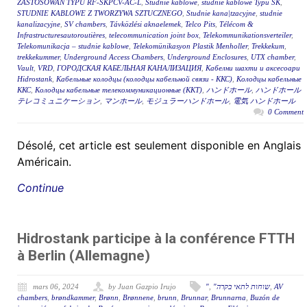
ZASTOSOWAŃ TYPU RF-SKPCV-AC-L
,
Studnie kablowe
,
studnie kablowe Typu SK
,
STUDNIE KABLOWE Z TWORZYWA SZTUCZNEGO
,
Studnie kana|tzacyjne
,
studnie
kanalizacyjne
,
SV chambers
,
Távközlési aknaelemek
,
Telco Pits
,
Télécom &
Infrastructuresautoroutières
,
telecommunication joint box
,
Telekommunikationsverteiler
,
Telekomunikacja – studnie kablowe
,
Telekomünikasyon Plastik Menholler
,
Trekkekum
,
trekkekummer
,
Underground Access Chambers
,
Underground Enclosures
,
UTX chamber
,
Vault
,
VRD
,
ГОРОДСКАЯ КАБЕЛЬНАЯ КАНАЛИЗАЦИЯ
,
Кабелни шахти и аксесоари
Hidrostank
,
Кабельные колодцы (колодцы кабельной связи - ККС)
,
Колодцы кабельные
ККС
,
Колодцы кабельные телекоммуникационные (ККТ)
,
ハンドホール
,
ハンドホール
テレコミュニケーション
,
マンホール
,
モジュラーハンドホール
,
電気 ハンドホール
0 Comment
Désolé, cet article est seulement disponible en Anglais
Américain.
Continue
Hidrostank participe à la conférence FTTH
à Berlin (Allemagne)
mars 06, 2024
by Juan Gazpio Irujo
"
,
"שוחות לתאי בקרה
,
AV
chambers
,
brøndkammer
,
Brønn
,
Brønnene
,
brunn
,
Brunnar
,
Brunnarna
,
Buzón de