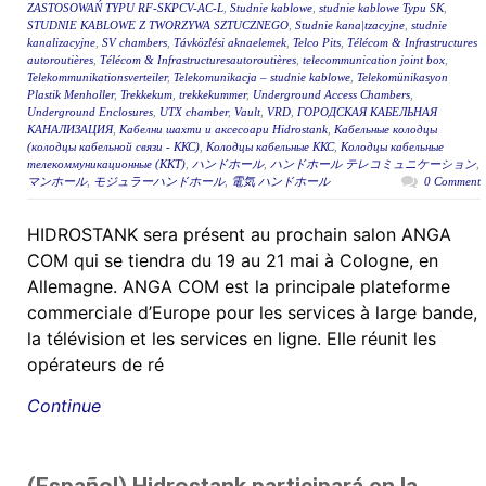
ZASTOSOWAŃ TYPU RF-SKPCV-AC-L
,
Studnie kablowe
,
studnie kablowe Typu SK
,
STUDNIE KABLOWE Z TWORZYWA SZTUCZNEGO
,
Studnie kana|tzacyjne
,
studnie
kanalizacyjne
,
SV chambers
,
Távközlési aknaelemek
,
Telco Pits
,
Télécom & Infrastructures
autoroutières
,
Télécom & Infrastructuresautoroutières
,
telecommunication joint box
,
Telekommunikationsverteiler
,
Telekomunikacja – studnie kablowe
,
Telekomünikasyon
Plastik Menholler
,
Trekkekum
,
trekkekummer
,
Underground Access Chambers
,
Underground Enclosures
,
UTX chamber
,
Vault
,
VRD
,
ГОРОДСКАЯ КАБЕЛЬНАЯ
КАНАЛИЗАЦИЯ
,
Кабелни шахти и аксесоари Hidrostank
,
Кабельные колодцы
(колодцы кабельной связи - ККС)
,
Колодцы кабельные ККС
,
Колодцы кабельные
телекоммуникационные (ККТ)
,
ハンドホール
,
ハンドホール テレコミュニケーション
,
マンホール
,
モジュラーハンドホール
,
電気 ハンドホール
0 Comment
HIDROSTANK sera présent au prochain salon ANGA
COM qui se tiendra du 19 au 21 mai à Cologne, en
Allemagne. ANGA COM est la principale plateforme
commerciale d’Europe pour les services à large bande,
la télévision et les services en ligne. Elle réunit les
opérateurs de ré
Continue