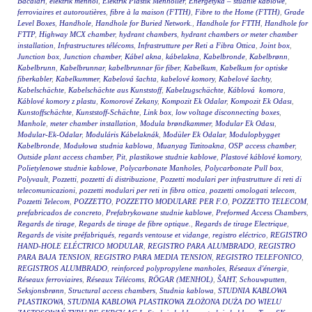
Bacaları
,
elektrik menhol
,
Elektrik Plastik Menholler
,
Energetyka – studnie kablowe
,
ferroviaires et autoroutières
,
fibre à la maison (FTTH)
,
Fibre to the Home (FTTH)
,
Grade
Level Boxes
,
Handhole
,
Handhole for Buried Network.
,
Handhole for FTTH
,
Handhole for
FTTP
,
Highway MCX chamber
,
hydrant chambers
,
hydrant chambers or meter chamber
installation
,
Infrastructures télécoms
,
Infrastrutture per Reti a Fibra Ottica
,
Joint box
,
Junction box
,
Junction chamber
,
Kábel akna
,
kábelakna
,
Kabelbronde
,
Kabelbrønn
,
Kabelbrunn
,
Kabelbrunnar
,
kabelbrunnar för fiber
,
Kabelkum
,
Kabelkum for optiske
fiberkabler
,
Kabelkummer
,
Kabelová šachta
,
kabelové komory
,
Kabelové šachty
,
Kabelschächte
,
Kabelschächte aus Kunststoff
,
Kabelzugschächte
,
Káblová komora
,
Káblové komory z plastu
,
Komorové Zekany
,
Kompozit Ek Odalar
,
Kompozit Ek Odası
,
Kunstoffschächte
,
Kunststoff-Schächte
,
Link box
,
low voltage disconnecting boxes
,
Manhole
,
meter chamber installation
,
Modula brøndkammer
,
Modular Ek Odası
,
Modular-Ek-Odalar
,
Moduláris Kábelaknák
,
Modüler Ek Odalar
,
Modulopbygget
Kabelbronde
,
Modułowa studnia kablowa
,
Muanyag Tiztitoakna
,
OSP access chamber
,
Outside plant access chamber
,
Pit
,
plastikowe studnie kablowe
,
Plastové káblové komory
,
Polietylenowe studnie kablowe
,
Polycarbonate Manholes
,
Polycarbonate Pull box
,
Polyvault
,
Pozzetti
,
pozzetti di distribuzione
,
Pozzetti modulari per infrastrutture di reti di
telecomunicazioni
,
pozzetti modulari per reti in fibra ottica
,
pozzetti omologati telecom
,
Pozzetti Telecom
,
POZZETTO
,
POZZETTO MODULARE PER F.O
,
POZZETTO TELECOM
,
prefabricados de concreto
,
Prefabrykowane studnie kablowe
,
Preformed Access Chambers
,
Regards de tirage
,
Regards de tirage de fibre optique.
,
Regards de tirage Electrique
,
Regards de visite préfabriqués
,
regards ventouse et vidange
,
registro eléctrico
,
REGISTRO
HAND-HOLE ELÉCTRICO MODULAR
,
REGISTRO PARA ALUMBRADO
,
REGISTRO
PARA BAJA TENSION
,
REGISTRO PARA MEDIA TENSION
,
REGISTRO TELEFONICO
,
REGISTROS ALUMBRADO
,
reinforced polypropylene manholes
,
Réseaux d'énergie
,
Réseaux ferroviaires
,
Réseaux Télécoms
,
RÖGAR (MENHOL)
,
ŠAHT
,
Schouwputten
,
Seksjonsbrønn
,
Structural access chambers
,
Studnia kablowa
,
STUDNIA KABLOWA
PLASTIKOWA
,
STUDNIA KABLOWA PLASTIKOWA ZŁOŻONA DUŻA DO WIELU