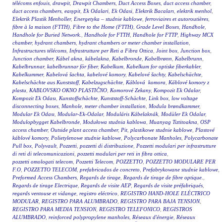
télécoms enfouis
,
drawpit
,
Drawpit Chambers
,
Duct Access Boxes
,
duct access chamber
,
duct access chambers
,
easypit
,
Ek Odalari
,
Ek Odasi
,
Elektrik Bacaları
,
elektrik menhol
,
Elektrik Plastik Menholler
,
Energetyka – studnie kablowe
,
ferroviaires et autoroutières
,
fibre à la maison (FTTH)
,
Fibre to the Home (FTTH)
,
Grade Level Boxes
,
Handhole
,
Handhole for Buried Network.
,
Handhole for FTTH
,
Handhole for FTTP
,
Highway MCX
chamber
,
hydrant chambers
,
hydrant chambers or meter chamber installation
,
Infrastructures télécoms
,
Infrastrutture per Reti a Fibra Ottica
,
Joint box
,
Junction box
,
Junction chamber
,
Kábel akna
,
kábelakna
,
Kabelbronde
,
Kabelbrønn
,
Kabelbrunn
,
Kabelbrunnar
,
kabelbrunnar för fiber
,
Kabelkum
,
Kabelkum for optiske fiberkabler
,
Kabelkummer
,
Kabelová šachta
,
kabelové komory
,
Kabelové šachty
,
Kabelschächte
,
Kabelschächte aus Kunststoff
,
Kabelzugschächte
,
Káblová komora
,
Káblové komory z
plastu
,
KABLOVSKO OKNO PLASTIČNO
,
Komorové Zekany
,
Kompozit Ek Odalar
,
Kompozit Ek Odası
,
Kunstoffschächte
,
Kunststoff-Schächte
,
Link box
,
low voltage
disconnecting boxes
,
Manhole
,
meter chamber installation
,
Modula brøndkammer
,
Modular Ek Odası
,
Modular-Ek-Odalar
,
Moduláris Kábelaknák
,
Modüler Ek Odalar
,
Modulopbygget Kabelbronde
,
Modułowa studnia kablowa
,
Muanyag Tiztitoakna
,
OSP
access chamber
,
Outside plant access chamber
,
Pit
,
plastikowe studnie kablowe
,
Plastové
káblové komory
,
Polietylenowe studnie kablowe
,
Polycarbonate Manholes
,
Polycarbonate
Pull box
,
Polyvault
,
Pozzetti
,
pozzetti di distribuzione
,
Pozzetti modulari per infrastrutture
di reti di telecomunicazioni
,
pozzetti modulari per reti in fibra ottica
,
pozzetti omologati telecom
,
Pozzetti Telecom
,
POZZETTO
,
POZZETTO MODULARE PER
F.O
,
POZZETTO TELECOM
,
prefabricados de concreto
,
Prefabrykowane studnie kablowe
,
Preformed Access Chambers
,
Regards de tirage
,
Regards de tirage de fibre optique.
,
Regards de tirage Electrique
,
Regards de visite AEP
,
Regards de visite préfabriqués
,
regards ventouse et vidange
,
registro eléctrico
,
REGISTRO HAND-HOLE ELÉCTRICO
MODULAR
,
REGISTRO PARA ALUMBRADO
,
REGISTRO PARA BAJA TENSION
,
REGISTRO PARA MEDIA TENSION
,
REGISTRO TELEFONICO
,
REGISTROS
ALUMBRADO
,
reinforced polypropylene manholes
,
Réseaux d'énergie
,
Réseaux