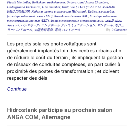
Plastik Menholler
,
Trekkekum
,
trekkekummer
,
Underground Access Chambers
,
Underground Enclosures
,
UTX chamber
,
Vault
,
VRD
,
ГОРОДСКАЯ КАБЕЛЬНАЯ
КАНАЛИЗАЦИЯ
,
Кабелни шахти и аксесоари Hidrostank
,
Кабельные колодцы
(колодцы кабельной связи - ККС)
,
Колодцы кабельные ККС
,
Колодцы кабельные
телекоммуникационные (ККТ)
,
фотоэлектрические электростанции
,
محطة للطاقة
الشمسية
,
ハンドホール
,
ハンドホール テレコミュニケーション
,
マンホール
,
モジュ
ラーハンドホール
,
太陽光発電所
,
電気 ハンドホール
0 Comment
Les projets solaires photovoltaïques sont
généralement implantés loin des centres urbains afin
de réduire le coût du terrain ; ils impliquent la gestion
de réseaux de conduites complexes, en particulier à
proximité des postes de transformation ; et doivent
respecter des déla
Continue
Hidrostank participe au prochain salon
ANGA COM, Allemagne