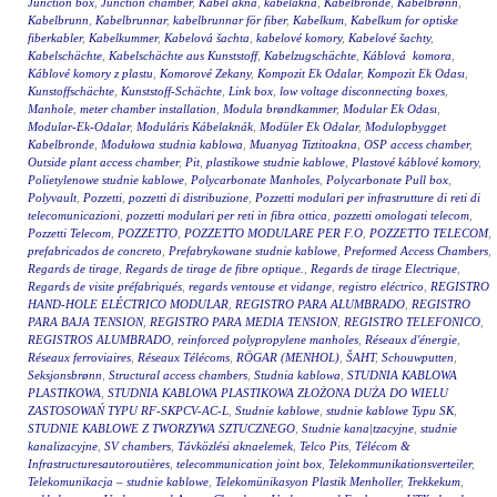
Junction box
,
Junction chamber
,
Kábel akna
,
kábelakna
,
Kabelbronde
,
Kabelbrønn
,
Kabelbrunn
,
Kabelbrunnar
,
kabelbrunnar för fiber
,
Kabelkum
,
Kabelkum for optiske
fiberkabler
,
Kabelkummer
,
Kabelová šachta
,
kabelové komory
,
Kabelové šachty
,
Kabelschächte
,
Kabelschächte aus Kunststoff
,
Kabelzugschächte
,
Káblová komora
,
Káblové komory z plastu
,
Komorové Zekany
,
Kompozit Ek Odalar
,
Kompozit Ek Odası
,
Kunstoffschächte
,
Kunststoff-Schächte
,
Link box
,
low voltage disconnecting boxes
,
Manhole
,
meter chamber installation
,
Modula brøndkammer
,
Modular Ek Odası
,
Modular-Ek-Odalar
,
Moduláris Kábelaknák
,
Modüler Ek Odalar
,
Modulopbygget
Kabelbronde
,
Modułowa studnia kablowa
,
Muanyag Tiztitoakna
,
OSP access chamber
,
Outside plant access chamber
,
Pit
,
plastikowe studnie kablowe
,
Plastové káblové komory
,
Polietylenowe studnie kablowe
,
Polycarbonate Manholes
,
Polycarbonate Pull box
,
Polyvault
,
Pozzetti
,
pozzetti di distribuzione
,
Pozzetti modulari per infrastrutture di reti di
telecomunicazioni
,
pozzetti modulari per reti in fibra ottica
,
pozzetti omologati telecom
,
Pozzetti Telecom
,
POZZETTO
,
POZZETTO MODULARE PER F.O
,
POZZETTO TELECOM
,
prefabricados de concreto
,
Prefabrykowane studnie kablowe
,
Preformed Access Chambers
,
Regards de tirage
,
Regards de tirage de fibre optique.
,
Regards de tirage Electrique
,
Regards de visite préfabriqués
,
regards ventouse et vidange
,
registro eléctrico
,
REGISTRO
HAND-HOLE ELÉCTRICO MODULAR
,
REGISTRO PARA ALUMBRADO
,
REGISTRO
PARA BAJA TENSION
,
REGISTRO PARA MEDIA TENSION
,
REGISTRO TELEFONICO
,
REGISTROS ALUMBRADO
,
reinforced polypropylene manholes
,
Réseaux d'énergie
,
Réseaux ferroviaires
,
Réseaux Télécoms
,
RÖGAR (MENHOL)
,
ŠAHT
,
Schouwputten
,
Seksjonsbrønn
,
Structural access chambers
,
Studnia kablowa
,
STUDNIA KABLOWA
PLASTIKOWA
,
STUDNIA KABLOWA PLASTIKOWA ZŁOŻONA DUŻA DO WIELU
ZASTOSOWAŃ TYPU RF-SKPCV-AC-L
,
Studnie kablowe
,
studnie kablowe Typu SK
,
STUDNIE KABLOWE Z TWORZYWA SZTUCZNEGO
,
Studnie kana|tzacyjne
,
studnie
kanalizacyjne
,
SV chambers
,
Távközlési aknaelemek
,
Telco Pits
,
Télécom &
Infrastructuresautoroutières
,
telecommunication joint box
,
Telekommunikationsverteiler
,
Telekomunikacja – studnie kablowe
,
Telekomünikasyon Plastik Menholler
,
Trekkekum
,