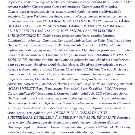
inspección
,
camara de registro telefonica
,
cámara eléctrica
,
camara fibra
,
Cámara FTTH
,
camara modular
,
Cámara para ductos subterráneos
,
Cámara para fibra óptica
,
Cámara para telecomunicaciones
,
camara prefabricada
,
cámara prefabricada de
empalme
,
Cámara Prefabricadas ducto
,
camara telecom
,
camara telecomunicaciones
,
Camereta de jonctionare FO
,
CAMERETE DE ACCES MODULARE
,
cameretta
,
CĂMINE
DE CANALIZARE
,
CAMINE DE VIZITARE
,
CAMINE DE VIZITARE DIN MATERIAL
PLASTIC PENTRU CANALIZARE
,
CAMINE PENTRU CABLURI ELECTRICE
SI TELECOMUNICATII
,
Camine petru retele de canalizare
,
canales filtrantes
,
Canalisation - Réseaux - Ouvrages
,
CanalizaçãoSubterrânea de Redes Metálicas e Fibra
Óptica
,
Capac inspectie
,
Cassiers CSTB
,
Cassiers SAUL
,
catchpit
,
CATV
,
celda de
infiltración
,
česle s jemnými síty
,
Chambre composite
,
Chambre composite travaux publics
,
Chambre de raccordement
,
Chambre de tirage - Réseaux secs
,
CHAMBRE DE VISITE
MODULAIRE
,
chambre-de-visite-modulaire-en-polycarbonate
,
chambres d’équipement
pour eau potable
,
chambres préfabriquées telecom
,
Chambres thermoplastiques pour
réseaux télécoms enfouis
,
Check Element
,
Check Flap
,
Čištění kanálů a nádrží
,
clapet anti
retour de nez
,
clapet de nez
,
clapetas
,
clapetas antirretorno
,
clapets
,
clapets anti-retour
,
Clapets de chasses
,
Clapets de nez
,
Combined Sewer Overflow Screens
,
concrete
pavements
,
couvercles;Aknafedelek;Hatches ;Coperchi in ghisa;Rama i pokrywy studzienki
;WŁAZY I WPUSTY;Люки;Люки легкие;Brunnslock;Baca Kapakları; RÖGAR;covers
,
Csatornahullám-öblítőcsappantyú
,
Csatornahullám-öblítődob
,
CSO (Combined Sewer
Outflow) tanks.
,
CSO retention tanks
,
cubo de drenaje
,
cubo dren
,
Dagvattenkassetter
,
Décanteurs particulaires
,
Déflecteur de flottants.
,
déflecteur pour la retenue des flottants
sur les seuils des déversoirs ou des bassins d’orage
,
degrau
,
Degrau para câmara de
visita
,
degraus em polipropileno
,
DEGRAUS PARA CAIXAS DE VISITA
SUBTERRÂNEAS
,
DÉGRILLEUR À BARREAUX POUR SEUIL DÉVERSANT
,
depositos
de retencion
,
Descarregador de tempestade
,
desodorizacion
,
déversoirs d'orage
,
Discharge regulator
,
drawpit
,
Drawpit Chambers
,
dren francés
,
DRENAJ ŞAFTI
,
Drenaj
sistemleri
,
drenaje francés
,
drenaje urbano sostenible
,
drenajeurbanosostenible
,