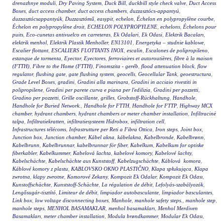
drenazhnye moduli
,
Dry Paving System
,
Duck Bill
,
duckbill style check valve
,
Duct Access
Boxes
,
duct access chamber
,
duct access chambers
,
duzzasztócs-appantyú
,
duzzasztócsappantyúk
,
Duzzasztómű
,
easypit
,
echelon
,
Échelon en polypropylène courbe
,
Échelon en polypropylène droit
,
ECHELON POLYPROPYLENE
,
echelons
,
Échelons pour
puits
,
Eco-cunetas antivuelco en carreteras
,
Ek Odalari
,
Ek Odasi
,
Elektrik Bacaları
,
elektrik menhol
,
Elektrik Plastik Menholler
,
EN13101
,
Energetyka – studnie kablowe
,
Escalier flottant
,
ESCALIERS FLOTTANTS INOX
,
escalin
,
Escalones de polipropileno
,
estanque de tormenta
,
Eyector
,
Eyectores
,
ferroviaires et autoroutières
,
fibre à la maison
(FTTH)
,
Fibre to the Home (FTTH)
,
Finomszita - geréb
,
flood attenuation block
,
flow
regulator
,
flushing gate
,
gate flushing system
,
geocells
,
Geocellular Tank
,
geoestructura
,
Grade Level Boxes
,
gradini
,
Gradini alla marinara
,
Gradini in acciaio rivestiti in
polipropilene
,
Gradini per parete curva e piana per l'edilizia
,
Gradini per pozzetti
,
Gradino per pozzetti
,
Grille oscillante
,
grilles
,
Grobstoff-Rückhaltung
,
Handhole
,
Handhole for Buried Network.
,
Handhole for FTTH
,
Handhole for FTTP
,
Highway MCX
chamber
,
hydrant chambers
,
hydrant chambers or meter chamber installation
,
Infiltracinė
talpa
,
Infiltratiekratten
,
infiltratiesysteem Hidrobox
,
infiltration cell
,
Infrastructures télécoms
,
Infrastrutture per Reti a Fibra Ottica
,
Iron steps
,
Joint box
,
Junction box
,
Junction chamber
,
Kábel akna
,
kábelakna
,
Kabelbronde
,
Kabelbrønn
,
Kabelbrunn
,
Kabelbrunnar
,
kabelbrunnar för fiber
,
Kabelkum
,
Kabelkum for optiske
fiberkabler
,
Kabelkummer
,
Kabelová šachta
,
kabelové komory
,
Kabelové šachty
,
Kabelschächte
,
Kabelschächte aus Kunststoff
,
Kabelzugschächte
,
Káblová komora
,
Káblové komory z plastu
,
KABLOVSKO OKNO PLASTIČNO
,
Klapa spłukująca
,
Klapa
zwrotna
,
klapy zwrotne
,
Komorové Zekany
,
Kompozit Ek Odalar
,
Kompozit Ek Odası
,
Kunstoffschächte
,
Kunststoff-Schächte
,
La régulation de débit
,
Lefolyás-szabályozók
,
Lengősugár-tisztító
,
Limiteur de débit
,
limpiador autobasculante
,
limpiador basculantes
,
Link box
,
low voltage disconnecting boxes
,
Manhole
,
manhole safety steps.
,
manhole step
,
manhole steps
,
MENHOL BASAMAKLAR
,
menhol basamakları
,
Menhol Merdiven
Basamakları
,
meter chamber installation
,
Modula brøndkammer
,
Modular Ek Odası
,