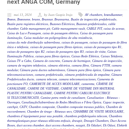
next ANGA COM, Germany
mai 13, 2024
by Juan Gazpio Irujo
AV chambers
,
brøndkammer
,
Brønn
,
Brønnene
,
brunn
,
Brunnar
,
Brunnarna
,
Buzón de inspección prefabricado
,
Buzón para registros eléctricos
,
Buzones Eléctricos
,
Buzones prefabricados
,
cable
chamber
,
Cable management pit
,
Cable management vault
,
CABLE PIT
,
caixa de acesso
,
Caixa de Luz e Passagem
,
caixa de passagem elétrica
,
Caixa de passagem para
iluminação
,
Caixa modular em polipropileno de alta resistência
,
caixas da rede distribuição subterrânea
,
caixas de passagem
,
caixas de passagem de fibra
ótica e telefonia
,
caixas de passagem para fibras ópticas
,
caixas de passagens tipo R1
,
caixas de passagens tipo R2
,
caixas de passagens tipo R3
,
caixas de visita
,
Caixas
Iluminação Pública
,
caixas para fibras ópticas
,
Caixas Rede Elétrica
,
Caixas Telefonia
,
Caixas TV a Cabo
,
Camara de concreto
,
Camara de hormigon
,
Cámara de inspección
,
camara de registro telefonica
,
cámara eléctrica
,
camara fibra
,
Cámara FTTH
,
camara
modular
,
Cámara para ductos subterráneos
,
Cámara para fibra óptica
,
Cámara para
telecomunicaciones
,
camara prefabricada
,
cámara prefabricada de empalme
,
Cámara
Prefabricadas ducto
,
camara telecom
,
camara telecomunicaciones
,
Camereta de
jonctionare FO
,
CAMERETE DE ACCES MODULARE
,
cameretta
,
CĂMINE DE
CANALIZARE
,
CAMINE DE VIZITARE
,
CAMINE DE VIZITARE DIN MATERIAL
PLASTIC PENTRU CANALIZARE
,
CAMINE PENTRU CABLURI ELECTRICE
SI TELECOMUNICATII
,
Camine petru retele de canalizare
,
Canalisation - Réseaux -
Ouvrages
,
CanalizaçãoSubterrânea de Redes Metálicas e Fibra Óptica
,
Capac inspectie
,
catchpit
,
CATV
,
Chambre composite
,
Chambre composite travaux publics
,
Chambre de
raccordement
,
Chambre de tirage - Réseaux secs
,
CHAMBRE DE VISITE MODULAIRE
,
chambres d’équipement pour eau potable
,
chambres préfabriquées telecom
,
Chambres
thermoplastiques pour réseaux télécoms enfouis
,
drawpit
,
Drawpit Chambers
,
Duct Access
Boxes
,
duct access chamber
,
duct access chambers
,
easypit
,
Ek Odalari
,
Ek Odasi
,
Elektrik