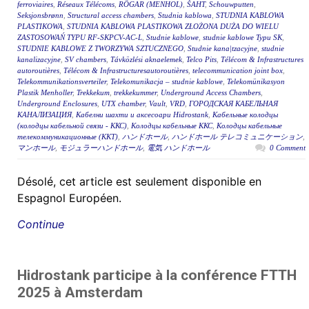
ferroviaires
,
Réseaux Télécoms
,
RÖGAR (MENHOL)
,
ŠAHT
,
Schouwputten
,
Seksjonsbrønn
,
Structural access chambers
,
Studnia kablowa
,
STUDNIA KABLOWA
PLASTIKOWA
,
STUDNIA KABLOWA PLASTIKOWA ZŁOŻONA DUŻA DO WIELU
ZASTOSOWAŃ TYPU RF-SKPCV-AC-L
,
Studnie kablowe
,
studnie kablowe Typu SK
,
STUDNIE KABLOWE Z TWORZYWA SZTUCZNEGO
,
Studnie kana|tzacyjne
,
studnie
kanalizacyjne
,
SV chambers
,
Távközlési aknaelemek
,
Telco Pits
,
Télécom & Infrastructures
autoroutières
,
Télécom & Infrastructuresautoroutières
,
telecommunication joint box
,
Telekommunikationsverteiler
,
Telekomunikacja – studnie kablowe
,
Telekomünikasyon
Plastik Menholler
,
Trekkekum
,
trekkekummer
,
Underground Access Chambers
,
Underground Enclosures
,
UTX chamber
,
Vault
,
VRD
,
ГОРОДСКАЯ КАБЕЛЬНАЯ
КАНАЛИЗАЦИЯ
,
Кабелни шахти и аксесоари Hidrostank
,
Кабельные колодцы
(колодцы кабельной связи - ККС)
,
Колодцы кабельные ККС
,
Колодцы кабельные
телекоммуникационные (ККТ)
,
ハンドホール
,
ハンドホール テレコミュニケーション
,
マンホール
,
モジュラーハンドホール
,
電気 ハンドホール
0 Comment
Désolé, cet article est seulement disponible en
Espagnol Européen.
Continue
Hidrostank participe à la conférence FTTH
2025 à Amsterdam