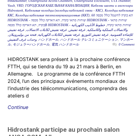
trekkekummer
,
Underground Access Chambers
,
Underground Enclosures
,
UTX chamber
,
Vault
,
VRD
,
ГОРОДСКАЯ КАБЕЛЬНАЯ КАНАЛИЗАЦИЯ
,
Кабелни шахти и аксесоари
Hidrostank
,
Кабельные колодцы (колодцы кабельной связи - ККС)
,
Колодцы кабельные
ККС
,
Колодцы кабельные телекоммуникационные (ККТ)
,
תא בקרה לחשמל כולל מכסה 60
תא הארקה כולל מכסה HIDROSTANK - שוחות מתאי
,
HIDROSTANK - שוחות מתאי בקרה
,
בקרה
خطوط الأنابيب الكهربائية
,
תא הארקה כולל מכסהB HIDROSTANK - שוחות מתאי בקרה
غرفة تفتيش
,
غرفة تفتيش لكابلات الاتصالات
,
غرفة تفتيش
,
والاتصالات السلكية واللاسلكية
,
فتحة من بوليبروبيلان
,
غرفة تفتيش للكابلات الكهربائية
,
غرفة تفتيش للتوزيع
,
للإضاءة العمومية
وحدات غرف التفتيش
,
ハンドホール
,
ハンドホール テレコミュニケーション
,
マンホー
ル
,
モジュラーハンドホール
,
電気 ハンドホール
0 Comment
HIDROSTANK sera présent à la prochaine conférence
FTTH, qui se tiendra du 19 au 21 mars à Berlin, en
Allemagne. Le programme de la conférence FTTH
2024, l’un des principaux événements mondiaux de
l’industrie des télécommunications, comprendra des
ateliers d
Continue
Hidrostank participe au prochain salon