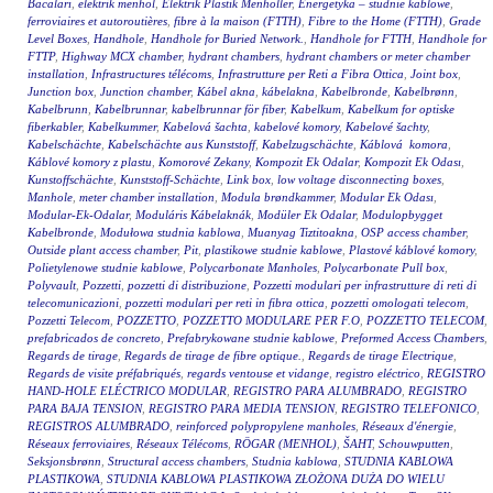
Bacaları
,
elektrik menhol
,
Elektrik Plastik Menholler
,
Energetyka – studnie kablowe
,
ferroviaires et autoroutières
,
fibre à la maison (FTTH)
,
Fibre to the Home (FTTH)
,
Grade
Level Boxes
,
Handhole
,
Handhole for Buried Network.
,
Handhole for FTTH
,
Handhole for
FTTP
,
Highway MCX chamber
,
hydrant chambers
,
hydrant chambers or meter chamber
installation
,
Infrastructures télécoms
,
Infrastrutture per Reti a Fibra Ottica
,
Joint box
,
Junction box
,
Junction chamber
,
Kábel akna
,
kábelakna
,
Kabelbronde
,
Kabelbrønn
,
Kabelbrunn
,
Kabelbrunnar
,
kabelbrunnar för fiber
,
Kabelkum
,
Kabelkum for optiske
fiberkabler
,
Kabelkummer
,
Kabelová šachta
,
kabelové komory
,
Kabelové šachty
,
Kabelschächte
,
Kabelschächte aus Kunststoff
,
Kabelzugschächte
,
Káblová komora
,
Káblové komory z plastu
,
Komorové Zekany
,
Kompozit Ek Odalar
,
Kompozit Ek Odası
,
Kunstoffschächte
,
Kunststoff-Schächte
,
Link box
,
low voltage disconnecting boxes
,
Manhole
,
meter chamber installation
,
Modula brøndkammer
,
Modular Ek Odası
,
Modular-Ek-Odalar
,
Moduláris Kábelaknák
,
Modüler Ek Odalar
,
Modulopbygget
Kabelbronde
,
Modułowa studnia kablowa
,
Muanyag Tiztitoakna
,
OSP access chamber
,
Outside plant access chamber
,
Pit
,
plastikowe studnie kablowe
,
Plastové káblové komory
,
Polietylenowe studnie kablowe
,
Polycarbonate Manholes
,
Polycarbonate Pull box
,
Polyvault
,
Pozzetti
,
pozzetti di distribuzione
,
Pozzetti modulari per infrastrutture di reti di
telecomunicazioni
,
pozzetti modulari per reti in fibra ottica
,
pozzetti omologati telecom
,
Pozzetti Telecom
,
POZZETTO
,
POZZETTO MODULARE PER F.O
,
POZZETTO TELECOM
,
prefabricados de concreto
,
Prefabrykowane studnie kablowe
,
Preformed Access Chambers
,
Regards de tirage
,
Regards de tirage de fibre optique.
,
Regards de tirage Electrique
,
Regards de visite préfabriqués
,
regards ventouse et vidange
,
registro eléctrico
,
REGISTRO
HAND-HOLE ELÉCTRICO MODULAR
,
REGISTRO PARA ALUMBRADO
,
REGISTRO
PARA BAJA TENSION
,
REGISTRO PARA MEDIA TENSION
,
REGISTRO TELEFONICO
,
REGISTROS ALUMBRADO
,
reinforced polypropylene manholes
,
Réseaux d'énergie
,
Réseaux ferroviaires
,
Réseaux Télécoms
,
RÖGAR (MENHOL)
,
ŠAHT
,
Schouwputten
,
Seksjonsbrønn
,
Structural access chambers
,
Studnia kablowa
,
STUDNIA KABLOWA
PLASTIKOWA
,
STUDNIA KABLOWA PLASTIKOWA ZŁOŻONA DUŻA DO WIELU