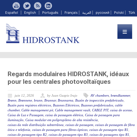
Español
|
English
|
Português
|
Français
|
العربية
|
русский
|
Polski
|
Türk
Regards modulaires HIDROSTANK, idéaux
pour les centrales photovoltaïques
juin 12, 2026
by Juan Gazpio Irujo
AV chambers
,
brøndkammer
,
Brønn
,
Brønnene
,
brunn
,
Brunnar
,
Brunnarna
,
Buzón de inspección prefabricado
,
Buzón para registros eléctricos
,
Buzones Eléctricos
,
Buzones prefabricados
,
cable
chamber
,
Cable management pit
,
Cable management vault
,
CABLE PIT
,
caixa de acesso
,
Caixa de Luz e Passagem
,
caixa de passagem elétrica
,
Caixa de passagem para
iluminação
,
Caixa modular em polipropileno de alta resistência
,
caixas da rede distribuição subterrânea
,
caixas de passagem
,
caixas de passagem de fibra
ótica e telefonia
,
caixas de passagem para fibras ópticas
,
caixas de passagem tipo R1
,
caixas de passagem tipo R2
,
caixas de passagem tipo R3
,
caixas de passagens tipo R1
,