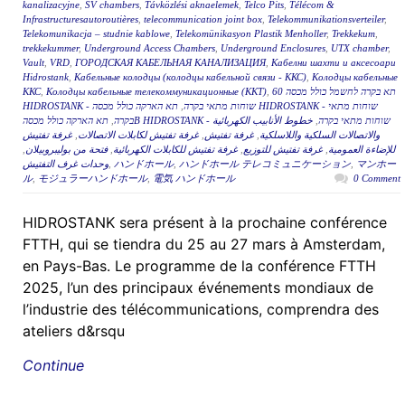
kanalizacyjne
,
SV chambers
,
Távközlési aknaelemek
,
Telco Pits
,
Télécom &
Infrastructuresautoroutières
,
telecommunication joint box
,
Telekommunikationsverteiler
,
Telekomunikacja – studnie kablowe
,
Telekomünikasyon Plastik Menholler
,
Trekkekum
,
trekkekummer
,
Underground Access Chambers
,
Underground Enclosures
,
UTX chamber
,
Vault
,
VRD
,
ГОРОДСКАЯ КАБЕЛЬНАЯ КАНАЛИЗАЦИЯ
,
Кабелни шахти и аксесоари
Hidrostank
,
Кабельные колодцы (колодцы кабельной связи - ККС)
,
Колодцы кабельные
ККС
,
Колодцы кабельные телекоммуникационные (ККТ)
,
תא בקרה לחשמל כולל מכסה 60
תא הארקה כולל מכסה HIDROSTANK - שוחות מתאי
,
HIDROSTANK - שוחות מתאי בקרה
,
בקרה
خطوط الأنابيب الكهربائية
,
תא הארקה כולל מכסהB HIDROSTANK - שוחות מתאי בקרה
غرفة تفتيش
,
غرفة تفتيش لكابلات الاتصالات
,
غرفة تفتيش
,
والاتصالات السلكية واللاسلكية
,
فتحة من بوليبروبيلان
,
غرفة تفتيش للكابلات الكهربائية
,
غرفة تفتيش للتوزيع
,
للإضاءة العمومية
وحدات غرف التفتيش
,
ハンドホール
,
ハンドホール テレコミュニケーション
,
マンホー
ル
,
モジュラーハンドホール
,
電気 ハンドホール
0 Comment
HIDROSTANK sera présent à la prochaine conférence
FTTH, qui se tiendra du 25 au 27 mars à Amsterdam,
en Pays-Bas. Le programme de la conférence FTTH
2025, l’un des principaux événements mondiaux de
l’industrie des télécommunications, comprendra des
ateliers d&rsqu
Continue