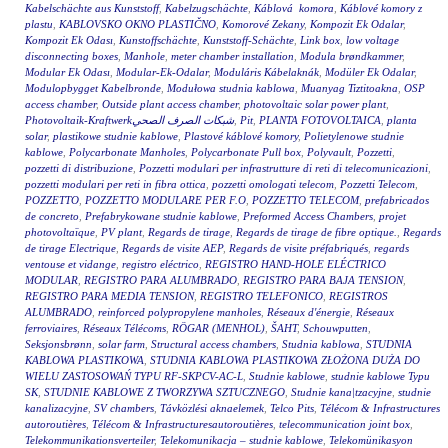
Kabelschächte aus Kunststoff
,
Kabelzugschächte
,
Káblová komora
,
Káblové komory z
plastu
,
KABLOVSKO OKNO PLASTIČNO
,
Komorové Zekany
,
Kompozit Ek Odalar
,
Kompozit Ek Odası
,
Kunstoffschächte
,
Kunststoff-Schächte
,
Link box
,
low voltage
disconnecting boxes
,
Manhole
,
meter chamber installation
,
Modula brøndkammer
,
Modular Ek Odası
,
Modular-Ek-Odalar
,
Moduláris Kábelaknák
,
Modüler Ek Odalar
,
Modulopbygget Kabelbronde
,
Modułowa studnia kablowa
,
Muanyag Tiztitoakna
,
OSP
access chamber
,
Outside plant access chamber
,
photovoltaic solar power plant
,
Photovoltaik-Kraftwerkشبكات الصرف الصحي
,
Pit
,
PLANTA FOTOVOLTAICA
,
planta
solar
,
plastikowe studnie kablowe
,
Plastové káblové komory
,
Polietylenowe studnie
kablowe
,
Polycarbonate Manholes
,
Polycarbonate Pull box
,
Polyvault
,
Pozzetti
,
pozzetti di distribuzione
,
Pozzetti modulari per infrastrutture di reti di telecomunicazioni
,
pozzetti modulari per reti in fibra ottica
,
pozzetti omologati telecom
,
Pozzetti Telecom
,
POZZETTO
,
POZZETTO MODULARE PER F.O
,
POZZETTO TELECOM
,
prefabricados
de concreto
,
Prefabrykowane studnie kablowe
,
Preformed Access Chambers
,
projet
photovoltaïque
,
PV plant
,
Regards de tirage
,
Regards de tirage de fibre optique.
,
Regards
de tirage Electrique
,
Regards de visite AEP
,
Regards de visite préfabriqués
,
regards
ventouse et vidange
,
registro eléctrico
,
REGISTRO HAND-HOLE ELÉCTRICO
MODULAR
,
REGISTRO PARA ALUMBRADO
,
REGISTRO PARA BAJA TENSION
,
REGISTRO PARA MEDIA TENSION
,
REGISTRO TELEFONICO
,
REGISTROS
ALUMBRADO
,
reinforced polypropylene manholes
,
Réseaux d'énergie
,
Réseaux
ferroviaires
,
Réseaux Télécoms
,
RÖGAR (MENHOL)
,
ŠAHT
,
Schouwputten
,
Seksjonsbrønn
,
solar farm
,
Structural access chambers
,
Studnia kablowa
,
STUDNIA
KABLOWA PLASTIKOWA
,
STUDNIA KABLOWA PLASTIKOWA ZŁOŻONA DUŻA DO
WIELU ZASTOSOWAŃ TYPU RF-SKPCV-AC-L
,
Studnie kablowe
,
studnie kablowe Typu
SK
,
STUDNIE KABLOWE Z TWORZYWA SZTUCZNEGO
,
Studnie kana|tzacyjne
,
studnie
kanalizacyjne
,
SV chambers
,
Távközlési aknaelemek
,
Telco Pits
,
Télécom & Infrastructures
autoroutières
,
Télécom & Infrastructuresautoroutières
,
telecommunication joint box
,
Telekommunikationsverteiler
,
Telekomunikacja – studnie kablowe
,
Telekomünikasyon