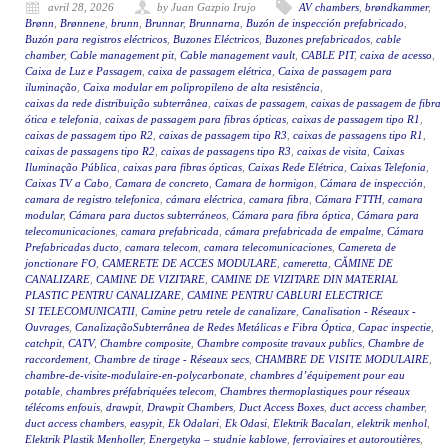
avril 28, 2026
by Juan Gazpio Irujo
AV chambers
,
brøndkammer
,
Brønn
,
Brønnene
,
brunn
,
Brunnar
,
Brunnarna
,
Buzón de inspección prefabricado
,
Buzón para registros eléctricos
,
Buzones Eléctricos
,
Buzones prefabricados
,
cable
chamber
,
Cable management pit
,
Cable management vault
,
CABLE PIT
,
caixa de acesso
,
Caixa de Luz e Passagem
,
caixa de passagem elétrica
,
Caixa de passagem para
iluminação
,
Caixa modular em polipropileno de alta resistência
,
caixas da rede distribuição subterrânea
,
caixas de passagem
,
caixas de passagem de fibra
ótica e telefonia
,
caixas de passagem para fibras ópticas
,
caixas de passagem tipo R1
,
caixas de passagem tipo R2
,
caixas de passagem tipo R3
,
caixas de passagens tipo R1
,
caixas de passagens tipo R2
,
caixas de passagens tipo R3
,
caixas de visita
,
Caixas
Iluminação Pública
,
caixas para fibras ópticas
,
Caixas Rede Elétrica
,
Caixas Telefonia
,
Caixas TV a Cabo
,
Camara de concreto
,
Camara de hormigon
,
Cámara de inspección
,
camara de registro telefonica
,
cámara eléctrica
,
camara fibra
,
Cámara FTTH
,
camara
modular
,
Cámara para ductos subterráneos
,
Cámara para fibra óptica
,
Cámara para
telecomunicaciones
,
camara prefabricada
,
cámara prefabricada de empalme
,
Cámara
Prefabricadas ducto
,
camara telecom
,
camara telecomunicaciones
,
Camereta de
jonctionare FO
,
CAMERETE DE ACCES MODULARE
,
cameretta
,
CĂMINE DE
CANALIZARE
,
CAMINE DE VIZITARE
,
CAMINE DE VIZITARE DIN MATERIAL
PLASTIC PENTRU CANALIZARE
,
CAMINE PENTRU CABLURI ELECTRICE
SI TELECOMUNICATII
,
Camine petru retele de canalizare
,
Canalisation - Réseaux -
Ouvrages
,
CanalizaçãoSubterrânea de Redes Metálicas e Fibra Óptica
,
Capac inspectie
,
catchpit
,
CATV
,
Chambre composite
,
Chambre composite travaux publics
,
Chambre de
raccordement
,
Chambre de tirage - Réseaux secs
,
CHAMBRE DE VISITE MODULAIRE
,
chambre-de-visite-modulaire-en-polycarbonate
,
chambres d’équipement pour eau
potable
,
chambres préfabriquées telecom
,
Chambres thermoplastiques pour réseaux
télécoms enfouis
,
drawpit
,
Drawpit Chambers
,
Duct Access Boxes
,
duct access chamber
,
duct access chambers
,
easypit
,
Ek Odalari
,
Ek Odasi
,
Elektrik Bacaları
,
elektrik menhol
,
Elektrik Plastik Menholler
,
Energetyka – studnie kablowe
,
ferroviaires et autoroutières
,