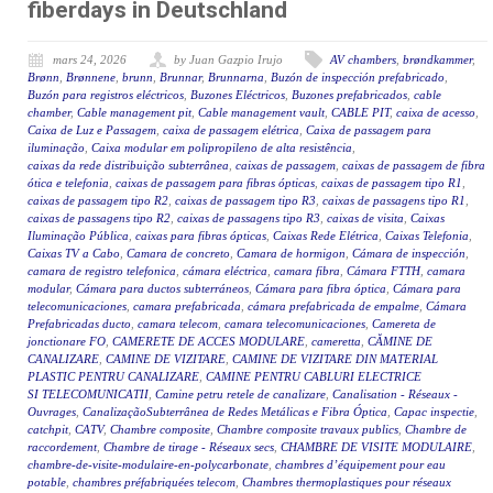
fiberdays in Deutschland
mars 24, 2026
by Juan Gazpio Irujo
AV chambers
,
brøndkammer
,
Brønn
,
Brønnene
,
brunn
,
Brunnar
,
Brunnarna
,
Buzón de inspección prefabricado
,
Buzón para registros eléctricos
,
Buzones Eléctricos
,
Buzones prefabricados
,
cable
chamber
,
Cable management pit
,
Cable management vault
,
CABLE PIT
,
caixa de acesso
,
Caixa de Luz e Passagem
,
caixa de passagem elétrica
,
Caixa de passagem para
iluminação
,
Caixa modular em polipropileno de alta resistência
,
caixas da rede distribuição subterrânea
,
caixas de passagem
,
caixas de passagem de fibra
ótica e telefonia
,
caixas de passagem para fibras ópticas
,
caixas de passagem tipo R1
,
caixas de passagem tipo R2
,
caixas de passagem tipo R3
,
caixas de passagens tipo R1
,
caixas de passagens tipo R2
,
caixas de passagens tipo R3
,
caixas de visita
,
Caixas
Iluminação Pública
,
caixas para fibras ópticas
,
Caixas Rede Elétrica
,
Caixas Telefonia
,
Caixas TV a Cabo
,
Camara de concreto
,
Camara de hormigon
,
Cámara de inspección
,
camara de registro telefonica
,
cámara eléctrica
,
camara fibra
,
Cámara FTTH
,
camara
modular
,
Cámara para ductos subterráneos
,
Cámara para fibra óptica
,
Cámara para
telecomunicaciones
,
camara prefabricada
,
cámara prefabricada de empalme
,
Cámara
Prefabricadas ducto
,
camara telecom
,
camara telecomunicaciones
,
Camereta de
jonctionare FO
,
CAMERETE DE ACCES MODULARE
,
cameretta
,
CĂMINE DE
CANALIZARE
,
CAMINE DE VIZITARE
,
CAMINE DE VIZITARE DIN MATERIAL
PLASTIC PENTRU CANALIZARE
,
CAMINE PENTRU CABLURI ELECTRICE
SI TELECOMUNICATII
,
Camine petru retele de canalizare
,
Canalisation - Réseaux -
Ouvrages
,
CanalizaçãoSubterrânea de Redes Metálicas e Fibra Óptica
,
Capac inspectie
,
catchpit
,
CATV
,
Chambre composite
,
Chambre composite travaux publics
,
Chambre de
raccordement
,
Chambre de tirage - Réseaux secs
,
CHAMBRE DE VISITE MODULAIRE
,
chambre-de-visite-modulaire-en-polycarbonate
,
chambres d’équipement pour eau
potable
,
chambres préfabriquées telecom
,
Chambres thermoplastiques pour réseaux