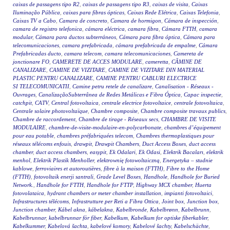
caixas de passagens tipo R2
,
caixas de passagens tipo R3
,
caixas de visita
,
Caixas
Iluminação Pública
,
caixas para fibras ópticas
,
Caixas Rede Elétrica
,
Caixas Telefonia
,
Caixas TV a Cabo
,
Camara de concreto
,
Camara de hormigon
,
Cámara de inspección
,
camara de registro telefonica
,
cámara eléctrica
,
camara fibra
,
Cámara FTTH
,
camara
modular
,
Cámara para ductos subterráneos
,
Cámara para fibra óptica
,
Cámara para
telecomunicaciones
,
camara prefabricada
,
cámara prefabricada de empalme
,
Cámara
Prefabricadas ducto
,
camara telecom
,
camara telecomunicaciones
,
Camereta de
jonctionare FO
,
CAMERETE DE ACCES MODULARE
,
cameretta
,
CĂMINE DE
CANALIZARE
,
CAMINE DE VIZITARE
,
CAMINE DE VIZITARE DIN MATERIAL
PLASTIC PENTRU CANALIZARE
,
CAMINE PENTRU CABLURI ELECTRICE
SI TELECOMUNICATII
,
Camine petru retele de canalizare
,
Canalisation - Réseaux -
Ouvrages
,
CanalizaçãoSubterrânea de Redes Metálicas e Fibra Óptica
,
Capac inspectie
,
catchpit
,
CATV
,
Central fotovoltaica
,
centrale electrice fotovoltaice
,
centrale fotovoltaica
,
Centrale solaire photovoltaïque
,
Chambre composite
,
Chambre composite travaux publics
,
Chambre de raccordement
,
Chambre de tirage - Réseaux secs
,
CHAMBRE DE VISITE
MODULAIRE
,
chambre-de-visite-modulaire-en-polycarbonate
,
chambres d’équipement
pour eau potable
,
chambres préfabriquées telecom
,
Chambres thermoplastiques pour
réseaux télécoms enfouis
,
drawpit
,
Drawpit Chambers
,
Duct Access Boxes
,
duct access
chamber
,
duct access chambers
,
easypit
,
Ek Odalari
,
Ek Odasi
,
Elektrik Bacaları
,
elektrik
menhol
,
Elektrik Plastik Menholler
,
elektrownię fotowoltaiczną
,
Energetyka – studnie
kablowe
,
ferroviaires et autoroutières
,
fibre à la maison (FTTH)
,
Fibre to the Home
(FTTH)
,
fotovoltaik enerji santrali
,
Grade Level Boxes
,
Handhole
,
Handhole for Buried
Network.
,
Handhole for FTTH
,
Handhole for FTTP
,
Highway MCX chamber
,
Huerta
fotovolataica
,
hydrant chambers or meter chamber installation
,
impianti fotovoltaici
,
Infrastructures télécoms
,
Infrastrutture per Reti a Fibra Ottica
,
Joint box
,
Junction box
,
Junction chamber
,
Kábel akna
,
kábelakna
,
Kabelbronde
,
Kabelbrønn
,
Kabelbrunn
,
Kabelbrunnar
,
kabelbrunnar för fiber
,
Kabelkum
,
Kabelkum for optiske fiberkabler
,
Kabelkummer
,
Kabelová šachta
,
kabelové komory
,
Kabelové šachty
,
Kabelschächte
,