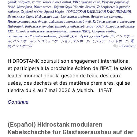
gátlók
,
volquete
,
vortex
,
Vortex Flow Control
,
VRD
,
výkyvné česle
,
Výkyvný paprskový
čistič
,
Water flush
,
Water screen
,
Yağmur Suyu Yönetim Sistemi
,
Zabezpieczenia przeciw-
cofkowe
,
Zajištění zádrže
,
Zpetná klapka
,
ГОРОДСКАЯ КАБЕЛЬНАЯ КАНАЛИЗАЦИЯ
,
Дренажные блоки Инфильтрация.
,
дренажные модули
,
Дренажные системы
,
Инфильтрационные блоки
,
инфильтрационных модулей
,
Кабелни шахти и аксесоари
Hidrostank
,
Кабельные колодцы (колодцы кабельной связи - ККС)
,
Колодцы кабельные
ККС
,
Колодцы кабельные телекоммуникационные (ККТ)
,
Опорные скобы
,
сертификат ТР
,
Скобы ходовые
,
خطوات غرف التفتيش
,
تنك مانع العواصف
,
ハンドホー
ル
,
ハンドホール テレコミュニケーション
,
マンホール
,
モジュラーハンドホール
,
電
気 ハンドホール
0 Comment
HIDROSTANK poursuit son engagement international
et participera à la prochaine édition de l’IFAT, le salon
leader mondial pour la gestion de l’eau, des eaux
usées, des déchets et des matières premières, qui se
tiendra du 4 au 7 mai 2026 à Munich. L’IFAT
Continue
(Español) Hidrostank modularen
Kabelschächte für Glasfaserausbau auf der