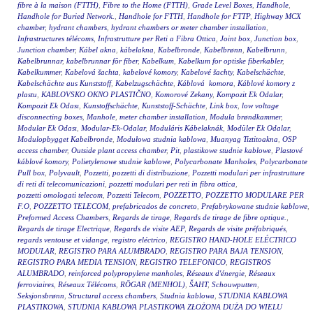
fibre à la maison (FTTH)
,
Fibre to the Home (FTTH)
,
Grade Level Boxes
,
Handhole
,
Handhole for Buried Network.
,
Handhole for FTTH
,
Handhole for FTTP
,
Highway MCX
chamber
,
hydrant chambers
,
hydrant chambers or meter chamber installation
,
Infrastructures télécoms
,
Infrastrutture per Reti a Fibra Ottica
,
Joint box
,
Junction box
,
Junction chamber
,
Kábel akna
,
kábelakna
,
Kabelbronde
,
Kabelbrønn
,
Kabelbrunn
,
Kabelbrunnar
,
kabelbrunnar för fiber
,
Kabelkum
,
Kabelkum for optiske fiberkabler
,
Kabelkummer
,
Kabelová šachta
,
kabelové komory
,
Kabelové šachty
,
Kabelschächte
,
Kabelschächte aus Kunststoff
,
Kabelzugschächte
,
Káblová komora
,
Káblové komory z
plastu
,
KABLOVSKO OKNO PLASTIČNO
,
Komorové Zekany
,
Kompozit Ek Odalar
,
Kompozit Ek Odası
,
Kunstoffschächte
,
Kunststoff-Schächte
,
Link box
,
low voltage
disconnecting boxes
,
Manhole
,
meter chamber installation
,
Modula brøndkammer
,
Modular Ek Odası
,
Modular-Ek-Odalar
,
Moduláris Kábelaknák
,
Modüler Ek Odalar
,
Modulopbygget Kabelbronde
,
Modułowa studnia kablowa
,
Muanyag Tiztitoakna
,
OSP
access chamber
,
Outside plant access chamber
,
Pit
,
plastikowe studnie kablowe
,
Plastové
káblové komory
,
Polietylenowe studnie kablowe
,
Polycarbonate Manholes
,
Polycarbonate
Pull box
,
Polyvault
,
Pozzetti
,
pozzetti di distribuzione
,
Pozzetti modulari per infrastrutture
di reti di telecomunicazioni
,
pozzetti modulari per reti in fibra ottica
,
pozzetti omologati telecom
,
Pozzetti Telecom
,
POZZETTO
,
POZZETTO MODULARE PER
F.O
,
POZZETTO TELECOM
,
prefabricados de concreto
,
Prefabrykowane studnie kablowe
,
Preformed Access Chambers
,
Regards de tirage
,
Regards de tirage de fibre optique.
,
Regards de tirage Electrique
,
Regards de visite AEP
,
Regards de visite préfabriqués
,
regards ventouse et vidange
,
registro eléctrico
,
REGISTRO HAND-HOLE ELÉCTRICO
MODULAR
,
REGISTRO PARA ALUMBRADO
,
REGISTRO PARA BAJA TENSION
,
REGISTRO PARA MEDIA TENSION
,
REGISTRO TELEFONICO
,
REGISTROS
ALUMBRADO
,
reinforced polypropylene manholes
,
Réseaux d'énergie
,
Réseaux
ferroviaires
,
Réseaux Télécoms
,
RÖGAR (MENHOL)
,
ŠAHT
,
Schouwputten
,
Seksjonsbrønn
,
Structural access chambers
,
Studnia kablowa
,
STUDNIA KABLOWA
PLASTIKOWA
,
STUDNIA KABLOWA PLASTIKOWA ZŁOŻONA DUŻA DO WIELU