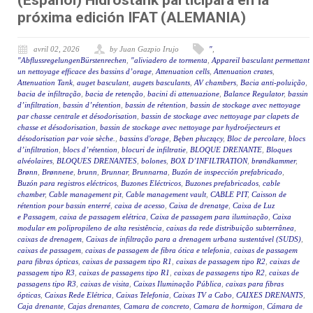
(Español) Hidrostank participará en la
próxima edición IFAT (ALEMANIA)
avril 02, 2026
by Juan Gazpio Irujo
"
,
"AbflussregelungenBürstenrechen
,
"aliviadero de tormenta
,
Appareil basculant permettant
un nettoyage efficace des bassins d’orage
,
Attenuation cells
,
Attenuation crates
,
Attenuation Tank
,
auget basculant
,
augets basculants
,
AV chambers
,
Bacia anti-poluição
,
bacia de infiltração
,
bacia de retenção
,
bacini di attenuazione
,
Balance Regulator
,
bassin
d’infiltration
,
bassin d’rétention
,
bassin de rétention
,
bassin de stockage avec nettoyage
par chasse centrale et désodorisation
,
bassin de stockage avec nettoyage par clapets de
chasse et désodorisation
,
bassin de stockage avec nettoyage par hydroéjecteurs et
désodorisation par voie sèche.
,
bassins d'orage
,
Bęben płuczący
,
Bloc de percolare
,
blocs
d’infiltration
,
blocs d’rétention
,
blocuri de infiltratie
,
BLOQUE DRENANTE
,
Bloques
alvéolaires
,
BLOQUES DRENANTES
,
bolones
,
BOX D’INFILTRATION
,
brøndkammer
,
Brønn
,
Brønnene
,
brunn
,
Brunnar
,
Brunnarna
,
Buzón de inspección prefabricado
,
Buzón para registros eléctricos
,
Buzones Eléctricos
,
Buzones prefabricados
,
cable
chamber
,
Cable management pit
,
Cable management vault
,
CABLE PIT
,
Caisson de
rétention pour bassin enterré
,
caixa de acesso
,
Caixa de drenatge
,
Caixa de Luz
e Passagem
,
caixa de passagem elétrica
,
Caixa de passagem para iluminação
,
Caixa
modular em polipropileno de alta resistência
,
caixas da rede distribuição subterrânea
,
caixas de drenagem
,
Caixas de infiltração para a drenagem urbana sustentável (SUDS)
,
caixas de passagem
,
caixas de passagem de fibra ótica e telefonia
,
caixas de passagem
para fibras ópticas
,
caixas de passagem tipo R1
,
caixas de passagem tipo R2
,
caixas de
passagem tipo R3
,
caixas de passagens tipo R1
,
caixas de passagens tipo R2
,
caixas de
passagens tipo R3
,
caixas de visita
,
Caixas Iluminação Pública
,
caixas para fibras
ópticas
,
Caixas Rede Elétrica
,
Caixas Telefonia
,
Caixas TV a Cabo
,
CAIXES DRENANTS
,
Caja drenante
,
Cajas drenantes
,
Camara de concreto
,
Camara de hormigon
,
Cámara de