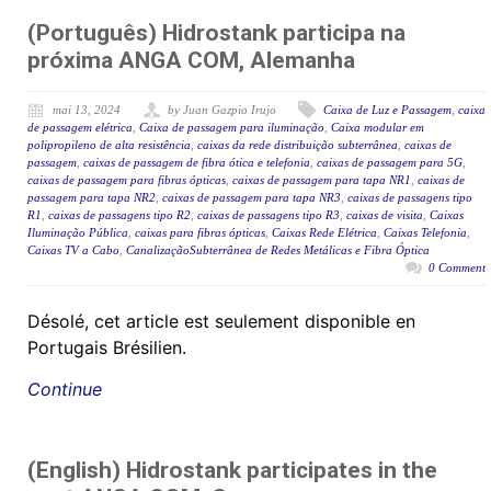
(Português) Hidrostank participa na
próxima ANGA COM, Alemanha
mai 13, 2024
by Juan Gazpio Irujo
Caixa de Luz e Passagem
,
caixa
de passagem elétrica
,
Caixa de passagem para iluminação
,
Caixa modular em
polipropileno de alta resistência
,
caixas da rede distribuição subterrânea
,
caixas de
passagem
,
caixas de passagem de fibra ótica e telefonia
,
caixas de passagem para 5G
,
caixas de passagem para fibras ópticas
,
caixas de passagem para tapa NR1
,
caixas de
passagem para tapa NR2
,
caixas de passagem para tapa NR3
,
caixas de passagens tipo
R1
,
caixas de passagens tipo R2
,
caixas de passagens tipo R3
,
caixas de visita
,
Caixas
Iluminação Pública
,
caixas para fibras ópticas
,
Caixas Rede Elétrica
,
Caixas Telefonia
,
Caixas TV a Cabo
,
CanalizaçãoSubterrânea de Redes Metálicas e Fibra Óptica
0 Comment
Désolé, cet article est seulement disponible en
Portugais Brésilien.
Continue
(English) Hidrostank participates in the