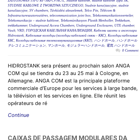
ZASTOSOWAŃ TYPU RF-SKPCV-AC-L
,
Studnie kablowe
,
studnie kablowe Typu SK
,
STUDNIE KABLOWE Z TWORZYWA SZTUCZNEGO
,
Studnie kana|tzacyjne
,
studnie
kanalizacyjne
,
SV chambers
,
Távközlési aknaelemek
,
Telco Pits
,
Télécom &
Infrastructuresautoroutières
,
telecommunication joint box
,
Telekommunikationsverteiler
,
Telekomunikacja – studnie kablowe
,
Telekomünikasyon Plastik Menholler
,
Trekkekum
,
trekkekummer
,
Underground Access Chambers
,
Underground Enclosures
,
UTX chamber
,
Vault
,
VRD
,
ГОРОДСКАЯ КАБЕЛЬНАЯ КАНАЛИЗАЦИЯ
,
Кабелни шахти и аксесоари
Hidrostank
,
Кабельные колодцы (колодцы кабельной связи - ККС)
,
Колодцы кабельные
ККС
,
Колодцы кабельные телекоммуникационные (ККТ)
,
ハンドホール
,
ハンドホール
テレコミュニケーション
,
マンホール
,
モジュラーハンドホール
,
電気 ハンドホール
0 Comment
HIDROSTANK sera présent au prochain salon ANGA
COM qui se tiendra du 23 au 25 mai à Cologne, en
Allemagne. ANGA COM est la principale plateforme
commerciale d’Europe pour les services à large bande,
la télévision et les services en ligne. Elle réunit les
opérateurs de ré
Continue
CAIXAS DE PASSAGEM MODULARES DA