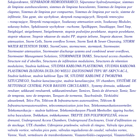
Seksjonsbrønn
,
SEPARADOR HIDRODINÁMICO
,
Séparateur hydrodynamique
,
sistemas
de limpieza autobasculantes
,
sistemas de limpieza basculantes
,
Sistemas de limpieza por
clapetas
,
Sistemas de limpieza por compuertas
,
Sistemas de limpieza por vacío
,
sisteme de
infiltratie
,
Sita gęste
,
sito wychyłowe
,
skrzynek rozsączających
,
Skrzynki retencyjno
- rozsączające
,
Skrzynki rozsączające
,
Soakaway attenuation units
,
Soakaway Modules
,
sokaway bobex
,
Spłukiwanie wychyłowe –ruchome
,
Spülkippen
,
Stauklappe
,
Steel Step
,
Steigbügel
,
steigelement
,
Steigelemente
,
stopnie podwójne powlekane
,
stopnie powlekane
,
stopnie włazowe
,
Stopnie włazowe do studni PP
,
stopnie żeliwne
,
Stopnie złazowe
,
Storm
attenuation
,
Storm Cells
,
Storm overflow Screen
,
Storm Tank & Sewer Cleansing
,
STORM
WATER RETENTION TANKS
,
StormCrates
,
stormscreen
,
stormtank
,
Stormwater
,
Stormwater attenuation
,
Stormwater discharge systems and combined sewer overflows
,
Stormwater Management Solutions
,
STORMWATER TANKS
,
Structural access chambers
,
Structure nid d’abeilles
,
Structures de infiltration modulaires
,
Structures de rétention
modulaires
,
Studnia kablowa
,
STUDNIA KABLOWA PLASTIKOWA
,
STUDNIA KABLOWA
PLASTIKOWA ZŁOŻONA DUŻA DO WIELU ZASTOSOWAŃ TYPU RF-SKPCV-AC-L
,
Studnie kablowe
,
studnie kablowe Typu SK
,
STUDNIE KABLOWE Z TWORZYWA
SZTUCZNEGO
,
Studnie kana|tzacyjne
,
studnie kanalizacyjne
,
SV chambers
,
SYSTÈME DE
NETTOYAGE CENTRAL POUR BASSINS CIRCULAIRES.
,
Systemy drenażu
,
szikkasztó
rendszer
,
szikkasztó rendszerek
,
szikkasztórendszer
,
Tamices
,
Tamis de déversoir
,
Tamiz
,
Tanc
de tempesta
,
tanc de tempestes
,
Tanques de tormenta
,
Tauchwände
,
Távközlési
aknaelemek
,
Telco Pits
,
Télécom & Infrastructures autoroutières
,
Télécom &
Infrastructuresautoroutières
,
telecommunication joint box
,
Telekommunikationsverteiler
,
Telekomunikacja – studnie kablowe
,
Telekomünikasyon Plastik Menholler
,
tipping bucket
,
tolva basculante
,
Trekkekum
,
trekkekummer
,
TREPTE DIN POLIPROPILENĂ
,
trincee
drenanti
,
Underground Access Chambers
,
Underground Enclosures
,
Unité d'infiltration ou
de stockage
,
UTX chamber
,
Uzbrojenie przelewów
,
valvole di ritegno
,
Valvula tipo pinza
,
valvula vortice
,
valvulas pico pato
,
válvulas reguladoras de caudal
,
valvulas vortex
,
Vanne
,
Vault
,
vertedouro de transbordamento
,
Visszatorlódás-csappantyú
,
Visszatorlódás-