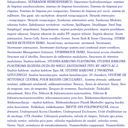
Seksjonsbrønn
,
SEPARADOR HIDRODINÁMICO
,
Séparateur hydrodynamique
,
sistemas
de limpieza autobasculantes
,
sistemas de limpieza basculantes
,
Sistemas de limpieza por
clapetas
,
Sistemas de limpieza por compuertas
,
Sistemas de limpieza por vacío
,
sisteme de
infiltratie
,
Sita gęste
,
sito wychyłowe
,
skrzynek rozsączających
,
Skrzynki retencyjno
- rozsączające
,
Skrzynki rozsączające
,
Soakaway attenuation units
,
Soakaway Modules
,
sokaway bobex
,
Spłukiwanie wychyłowe –ruchome
,
Spülkippen
,
Stauklappe
,
Steel Step
,
Steigbügel
,
steigelement
,
Steigelemente
,
stopnie podwójne powlekane
,
stopnie powlekane
,
stopnie włazowe
,
Stopnie włazowe do studni PP
,
stopnie żeliwne
,
Stopnie złazowe
,
Storm
attenuation
,
Storm Cells
,
Storm overflow Screen
,
Storm Tank & Sewer Cleansing
,
STORM
WATER RETENTION TANKS
,
StormCrates
,
stormscreen
,
stormtank
,
Stormwater
,
Stormwater attenuation
,
Stormwater discharge systems and combined sewer overflows
,
Stormwater Management Solutions
,
STORMWATER TANKS
,
Structural access chambers
,
Structure nid d’abeilles
,
Structures de infiltration modulaires
,
Structures de rétention
modulaires
,
Studnia kablowa
,
STUDNIA KABLOWA PLASTIKOWA
,
STUDNIA KABLOWA
PLASTIKOWA ZŁOŻONA DUŻA DO WIELU ZASTOSOWAŃ TYPU RF-SKPCV-AC-L
,
Studnie kablowe
,
studnie kablowe Typu SK
,
STUDNIE KABLOWE Z TWORZYWA
SZTUCZNEGO
,
Studnie kana|tzacyjne
,
studnie kanalizacyjne
,
SV chambers
,
SYSTÈME DE
NETTOYAGE CENTRAL POUR BASSINS CIRCULAIRES.
,
Systemy drenażu
,
szikkasztó
rendszer
,
szikkasztó rendszerek
,
szikkasztórendszer
,
Tamices
,
Tamis de déversoir
,
Tamiz
,
Tanc
de tempesta
,
tanc de tempestes
,
Tanques de tormenta
,
Tauchwände
,
Távközlési
aknaelemek
,
Telco Pits
,
Télécom & Infrastructures autoroutières
,
Télécom &
Infrastructuresautoroutières
,
telecommunication joint box
,
Telekommunikationsverteiler
,
Telekomunikacja – studnie kablowe
,
Telekomünikasyon Plastik Menholler
,
tipping bucket
,
tolva basculante
,
Trekkekum
,
trekkekummer
,
TREPTE DIN POLIPROPILENĂ
,
trincee
drenanti
,
Underground Access Chambers
,
Underground Enclosures
,
Unité d'infiltration ou
de stockage
,
UTX chamber
,
Uzbrojenie przelewów
,
valvole di ritegno
,
Valvula tipo pinza
,
valvula vortice
,
valvulas pico pato
,
válvulas reguladoras de caudal
,
valvulas vortex
,
Vanne
,
Vault
,
vertedouro de transbordamento
,
Visszatorlódás-csappantyú
,
Visszatorlódás-