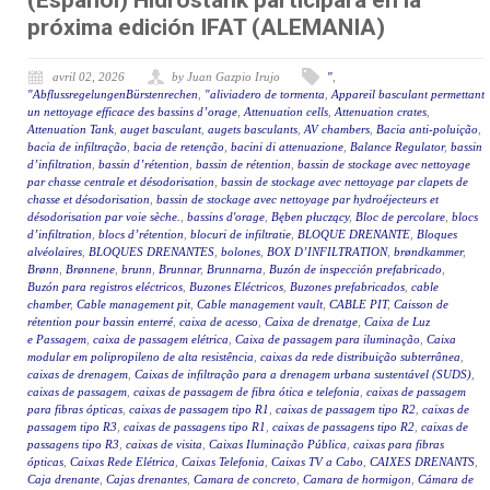
(Español) Hidrostank participará en la
próxima edición IFAT (ALEMANIA)
avril 02, 2026
by Juan Gazpio Irujo
"
,
"AbflussregelungenBürstenrechen
,
"aliviadero de tormenta
,
Appareil basculant permettant
un nettoyage efficace des bassins d’orage
,
Attenuation cells
,
Attenuation crates
,
Attenuation Tank
,
auget basculant
,
augets basculants
,
AV chambers
,
Bacia anti-poluição
,
bacia de infiltração
,
bacia de retenção
,
bacini di attenuazione
,
Balance Regulator
,
bassin
d’infiltration
,
bassin d’rétention
,
bassin de rétention
,
bassin de stockage avec nettoyage
par chasse centrale et désodorisation
,
bassin de stockage avec nettoyage par clapets de
chasse et désodorisation
,
bassin de stockage avec nettoyage par hydroéjecteurs et
désodorisation par voie sèche.
,
bassins d'orage
,
Bęben płuczący
,
Bloc de percolare
,
blocs
d’infiltration
,
blocs d’rétention
,
blocuri de infiltratie
,
BLOQUE DRENANTE
,
Bloques
alvéolaires
,
BLOQUES DRENANTES
,
bolones
,
BOX D’INFILTRATION
,
brøndkammer
,
Brønn
,
Brønnene
,
brunn
,
Brunnar
,
Brunnarna
,
Buzón de inspección prefabricado
,
Buzón para registros eléctricos
,
Buzones Eléctricos
,
Buzones prefabricados
,
cable
chamber
,
Cable management pit
,
Cable management vault
,
CABLE PIT
,
Caisson de
rétention pour bassin enterré
,
caixa de acesso
,
Caixa de drenatge
,
Caixa de Luz
e Passagem
,
caixa de passagem elétrica
,
Caixa de passagem para iluminação
,
Caixa
modular em polipropileno de alta resistência
,
caixas da rede distribuição subterrânea
,
caixas de drenagem
,
Caixas de infiltração para a drenagem urbana sustentável (SUDS)
,
caixas de passagem
,
caixas de passagem de fibra ótica e telefonia
,
caixas de passagem
para fibras ópticas
,
caixas de passagem tipo R1
,
caixas de passagem tipo R2
,
caixas de
passagem tipo R3
,
caixas de passagens tipo R1
,
caixas de passagens tipo R2
,
caixas de
passagens tipo R3
,
caixas de visita
,
Caixas Iluminação Pública
,
caixas para fibras
ópticas
,
Caixas Rede Elétrica
,
Caixas Telefonia
,
Caixas TV a Cabo
,
CAIXES DRENANTS
,
Caja drenante
,
Cajas drenantes
,
Camara de concreto
,
Camara de hormigon
,
Cámara de