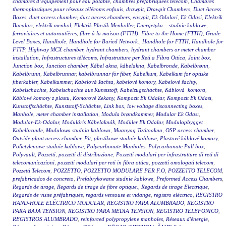
chambres d’équipement pour eau potable
,
chambres préfabriquées telecom
,
Chambres
thermoplastiques pour réseaux télécoms enfouis
,
drawpit
,
Drawpit Chambers
,
Duct Access
Boxes
,
duct access chamber
,
duct access chambers
,
easypit
,
Ek Odalari
,
Ek Odasi
,
Elektrik
Bacaları
,
elektrik menhol
,
Elektrik Plastik Menholler
,
Energetyka – studnie kablowe
,
ferroviaires et autoroutières
,
fibre à la maison (FTTH)
,
Fibre to the Home (FTTH)
,
Grade
Level Boxes
,
Handhole
,
Handhole for Buried Network.
,
Handhole for FTTH
,
Handhole for
FTTP
,
Highway MCX chamber
,
hydrant chambers
,
hydrant chambers or meter chamber
installation
,
Infrastructures télécoms
,
Infrastrutture per Reti a Fibra Ottica
,
Joint box
,
Junction box
,
Junction chamber
,
Kábel akna
,
kábelakna
,
Kabelbronde
,
Kabelbrønn
,
Kabelbrunn
,
Kabelbrunnar
,
kabelbrunnar för fiber
,
Kabelkum
,
Kabelkum for optiske
fiberkabler
,
Kabelkummer
,
Kabelová šachta
,
kabelové komory
,
Kabelové šachty
,
Kabelschächte
,
Kabelschächte aus Kunststoff
,
Kabelzugschächte
,
Káblová komora
,
Káblové komory z plastu
,
Komorové Zekany
,
Kompozit Ek Odalar
,
Kompozit Ek Odası
,
Kunstoffschächte
,
Kunststoff-Schächte
,
Link box
,
low voltage disconnecting boxes
,
Manhole
,
meter chamber installation
,
Modula brøndkammer
,
Modular Ek Odası
,
Modular-Ek-Odalar
,
Moduláris Kábelaknák
,
Modüler Ek Odalar
,
Modulopbygget
Kabelbronde
,
Modułowa studnia kablowa
,
Muanyag Tiztitoakna
,
OSP access chamber
,
Outside plant access chamber
,
Pit
,
plastikowe studnie kablowe
,
Plastové káblové komory
,
Polietylenowe studnie kablowe
,
Polycarbonate Manholes
,
Polycarbonate Pull box
,
Polyvault
,
Pozzetti
,
pozzetti di distribuzione
,
Pozzetti modulari per infrastrutture di reti di
telecomunicazioni
,
pozzetti modulari per reti in fibra ottica
,
pozzetti omologati telecom
,
Pozzetti Telecom
,
POZZETTO
,
POZZETTO MODULARE PER F.O
,
POZZETTO TELECOM
,
prefabricados de concreto
,
Prefabrykowane studnie kablowe
,
Preformed Access Chambers
,
Regards de tirage
,
Regards de tirage de fibre optique.
,
Regards de tirage Electrique
,
Regards de visite préfabriqués
,
regards ventouse et vidange
,
registro eléctrico
,
REGISTRO
HAND-HOLE ELÉCTRICO MODULAR
,
REGISTRO PARA ALUMBRADO
,
REGISTRO
PARA BAJA TENSION
,
REGISTRO PARA MEDIA TENSION
,
REGISTRO TELEFONICO
,
REGISTROS ALUMBRADO
,
reinforced polypropylene manholes
,
Réseaux d'énergie
,