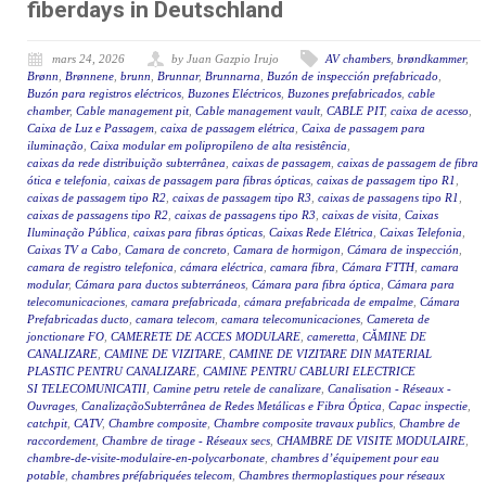
fiberdays in Deutschland
mars 24, 2026
by Juan Gazpio Irujo
AV chambers
,
brøndkammer
,
Brønn
,
Brønnene
,
brunn
,
Brunnar
,
Brunnarna
,
Buzón de inspección prefabricado
,
Buzón para registros eléctricos
,
Buzones Eléctricos
,
Buzones prefabricados
,
cable
chamber
,
Cable management pit
,
Cable management vault
,
CABLE PIT
,
caixa de acesso
,
Caixa de Luz e Passagem
,
caixa de passagem elétrica
,
Caixa de passagem para
iluminação
,
Caixa modular em polipropileno de alta resistência
,
caixas da rede distribuição subterrânea
,
caixas de passagem
,
caixas de passagem de fibra
ótica e telefonia
,
caixas de passagem para fibras ópticas
,
caixas de passagem tipo R1
,
caixas de passagem tipo R2
,
caixas de passagem tipo R3
,
caixas de passagens tipo R1
,
caixas de passagens tipo R2
,
caixas de passagens tipo R3
,
caixas de visita
,
Caixas
Iluminação Pública
,
caixas para fibras ópticas
,
Caixas Rede Elétrica
,
Caixas Telefonia
,
Caixas TV a Cabo
,
Camara de concreto
,
Camara de hormigon
,
Cámara de inspección
,
camara de registro telefonica
,
cámara eléctrica
,
camara fibra
,
Cámara FTTH
,
camara
modular
,
Cámara para ductos subterráneos
,
Cámara para fibra óptica
,
Cámara para
telecomunicaciones
,
camara prefabricada
,
cámara prefabricada de empalme
,
Cámara
Prefabricadas ducto
,
camara telecom
,
camara telecomunicaciones
,
Camereta de
jonctionare FO
,
CAMERETE DE ACCES MODULARE
,
cameretta
,
CĂMINE DE
CANALIZARE
,
CAMINE DE VIZITARE
,
CAMINE DE VIZITARE DIN MATERIAL
PLASTIC PENTRU CANALIZARE
,
CAMINE PENTRU CABLURI ELECTRICE
SI TELECOMUNICATII
,
Camine petru retele de canalizare
,
Canalisation - Réseaux -
Ouvrages
,
CanalizaçãoSubterrânea de Redes Metálicas e Fibra Óptica
,
Capac inspectie
,
catchpit
,
CATV
,
Chambre composite
,
Chambre composite travaux publics
,
Chambre de
raccordement
,
Chambre de tirage - Réseaux secs
,
CHAMBRE DE VISITE MODULAIRE
,
chambre-de-visite-modulaire-en-polycarbonate
,
chambres d’équipement pour eau
potable
,
chambres préfabriquées telecom
,
Chambres thermoplastiques pour réseaux