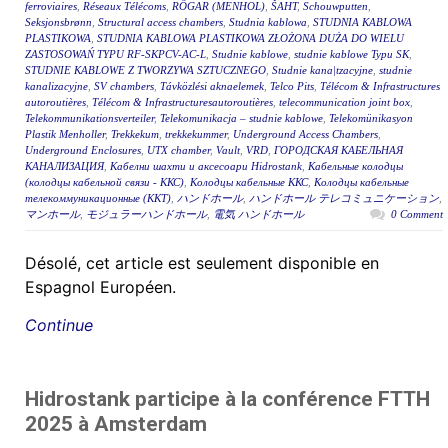
ferroviaires
,
Réseaux Télécoms
,
RÖGAR (MENHOL)
,
ŠAHT
,
Schouwputten
,
Seksjonsbrønn
,
Structural access chambers
,
Studnia kablowa
,
STUDNIA KABLOWA
PLASTIKOWA
,
STUDNIA KABLOWA PLASTIKOWA ZŁOŻONA DUŻA DO WIELU
ZASTOSOWAŃ TYPU RF-SKPCV-AC-L
,
Studnie kablowe
,
studnie kablowe Typu SK
,
STUDNIE KABLOWE Z TWORZYWA SZTUCZNEGO
,
Studnie kana|tzacyjne
,
studnie
kanalizacyjne
,
SV chambers
,
Távközlési aknaelemek
,
Telco Pits
,
Télécom & Infrastructures
autoroutières
,
Télécom & Infrastructuresautoroutières
,
telecommunication joint box
,
Telekommunikationsverteiler
,
Telekomunikacja – studnie kablowe
,
Telekomünikasyon
Plastik Menholler
,
Trekkekum
,
trekkekummer
,
Underground Access Chambers
,
Underground Enclosures
,
UTX chamber
,
Vault
,
VRD
,
ГОРОДСКАЯ КАБЕЛЬНАЯ
КАНАЛИЗАЦИЯ
,
Кабелни шахти и аксесоари Hidrostank
,
Кабельные колодцы
(колодцы кабельной связи - ККС)
,
Колодцы кабельные ККС
,
Колодцы кабельные
телекоммуникационные (ККТ)
,
ハンドホール
,
ハンドホール テレコミュニケーション
,
マンホール
,
モジュラーハンドホール
,
電気 ハンドホール
0 Comment
Désolé, cet article est seulement disponible en
Espagnol Européen.
Continue
Hidrostank participe à la conférence FTTH
2025 à Amsterdam