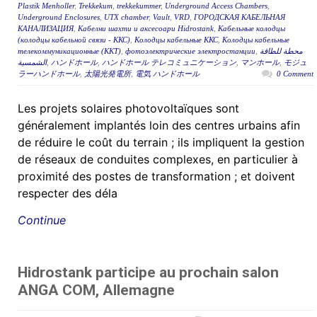
Plastik Menholler
,
Trekkekum
,
trekkekummer
,
Underground Access Chambers
,
Underground Enclosures
,
UTX chamber
,
Vault
,
VRD
,
ГОРОДСКАЯ КАБЕЛЬНАЯ
КАНАЛИЗАЦИЯ
,
Кабелни шахти и аксесоари Hidrostank
,
Кабельные колодцы
(колодцы кабельной связи - ККС)
,
Колодцы кабельные ККС
,
Колодцы кабельные
телекоммуникационные (ККТ)
,
фотоэлектрические электростанции
,
محطة للطاقة
الشمسية
,
ハンドホール
,
ハンドホール テレコミュニケーション
,
マンホール
,
モジュ
ラーハンドホール
,
太陽光発電所
,
電気 ハンドホール
0 Comment
Les projets solaires photovoltaïques sont
généralement implantés loin des centres urbains afin
de réduire le coût du terrain ; ils impliquent la gestion
de réseaux de conduites complexes, en particulier à
proximité des postes de transformation ; et doivent
respecter des déla
Continue
Hidrostank participe au prochain salon
ANGA COM, Allemagne