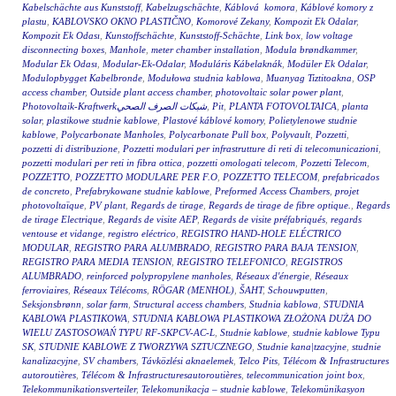
Kabelschächte aus Kunststoff
,
Kabelzugschächte
,
Káblová komora
,
Káblové komory z
plastu
,
KABLOVSKO OKNO PLASTIČNO
,
Komorové Zekany
,
Kompozit Ek Odalar
,
Kompozit Ek Odası
,
Kunstoffschächte
,
Kunststoff-Schächte
,
Link box
,
low voltage
disconnecting boxes
,
Manhole
,
meter chamber installation
,
Modula brøndkammer
,
Modular Ek Odası
,
Modular-Ek-Odalar
,
Moduláris Kábelaknák
,
Modüler Ek Odalar
,
Modulopbygget Kabelbronde
,
Modułowa studnia kablowa
,
Muanyag Tiztitoakna
,
OSP
access chamber
,
Outside plant access chamber
,
photovoltaic solar power plant
,
Photovoltaik-Kraftwerkشبكات الصرف الصحي
,
Pit
,
PLANTA FOTOVOLTAICA
,
planta
solar
,
plastikowe studnie kablowe
,
Plastové káblové komory
,
Polietylenowe studnie
kablowe
,
Polycarbonate Manholes
,
Polycarbonate Pull box
,
Polyvault
,
Pozzetti
,
pozzetti di distribuzione
,
Pozzetti modulari per infrastrutture di reti di telecomunicazioni
,
pozzetti modulari per reti in fibra ottica
,
pozzetti omologati telecom
,
Pozzetti Telecom
,
POZZETTO
,
POZZETTO MODULARE PER F.O
,
POZZETTO TELECOM
,
prefabricados
de concreto
,
Prefabrykowane studnie kablowe
,
Preformed Access Chambers
,
projet
photovoltaïque
,
PV plant
,
Regards de tirage
,
Regards de tirage de fibre optique.
,
Regards
de tirage Electrique
,
Regards de visite AEP
,
Regards de visite préfabriqués
,
regards
ventouse et vidange
,
registro eléctrico
,
REGISTRO HAND-HOLE ELÉCTRICO
MODULAR
,
REGISTRO PARA ALUMBRADO
,
REGISTRO PARA BAJA TENSION
,
REGISTRO PARA MEDIA TENSION
,
REGISTRO TELEFONICO
,
REGISTROS
ALUMBRADO
,
reinforced polypropylene manholes
,
Réseaux d'énergie
,
Réseaux
ferroviaires
,
Réseaux Télécoms
,
RÖGAR (MENHOL)
,
ŠAHT
,
Schouwputten
,
Seksjonsbrønn
,
solar farm
,
Structural access chambers
,
Studnia kablowa
,
STUDNIA
KABLOWA PLASTIKOWA
,
STUDNIA KABLOWA PLASTIKOWA ZŁOŻONA DUŻA DO
WIELU ZASTOSOWAŃ TYPU RF-SKPCV-AC-L
,
Studnie kablowe
,
studnie kablowe Typu
SK
,
STUDNIE KABLOWE Z TWORZYWA SZTUCZNEGO
,
Studnie kana|tzacyjne
,
studnie
kanalizacyjne
,
SV chambers
,
Távközlési aknaelemek
,
Telco Pits
,
Télécom & Infrastructures
autoroutières
,
Télécom & Infrastructuresautoroutières
,
telecommunication joint box
,
Telekommunikationsverteiler
,
Telekomunikacja – studnie kablowe
,
Telekomünikasyon