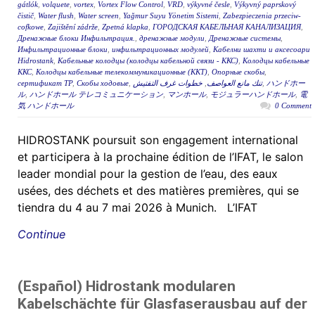
gátlók
,
volquete
,
vortex
,
Vortex Flow Control
,
VRD
,
výkyvné česle
,
Výkyvný paprskový
čistič
,
Water flush
,
Water screen
,
Yağmur Suyu Yönetim Sistemi
,
Zabezpieczenia przeciw-
cofkowe
,
Zajištění zádrže
,
Zpetná klapka
,
ГОРОДСКАЯ КАБЕЛЬНАЯ КАНАЛИЗАЦИЯ
,
Дренажные блоки Инфильтрация.
,
дренажные модули
,
Дренажные системы
,
Инфильтрационные блоки
,
инфильтрационных модулей
,
Кабелни шахти и аксесоари
Hidrostank
,
Кабельные колодцы (колодцы кабельной связи - ККС)
,
Колодцы кабельные
ККС
,
Колодцы кабельные телекоммуникационные (ККТ)
,
Опорные скобы
,
сертификат ТР
,
Скобы ходовые
,
خطوات غرف التفتيش
,
تنك مانع العواصف
,
ハンドホー
ル
,
ハンドホール テレコミュニケーション
,
マンホール
,
モジュラーハンドホール
,
電
気 ハンドホール
0 Comment
HIDROSTANK poursuit son engagement international
et participera à la prochaine édition de l’IFAT, le salon
leader mondial pour la gestion de l’eau, des eaux
usées, des déchets et des matières premières, qui se
tiendra du 4 au 7 mai 2026 à Munich. L’IFAT
Continue
(Español) Hidrostank modularen
Kabelschächte für Glasfaserausbau auf der