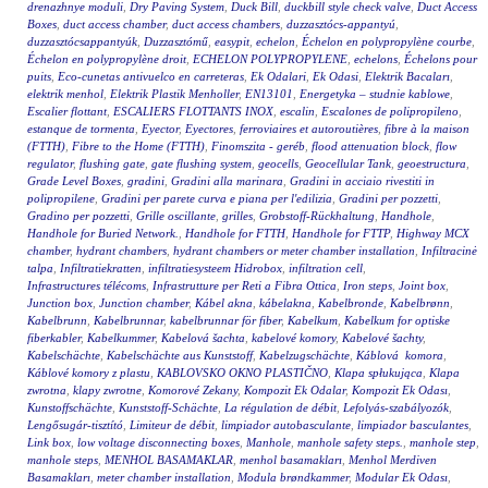
drenazhnye moduli
,
Dry Paving System
,
Duck Bill
,
duckbill style check valve
,
Duct Access
Boxes
,
duct access chamber
,
duct access chambers
,
duzzasztócs-appantyú
,
duzzasztócsappantyúk
,
Duzzasztómű
,
easypit
,
echelon
,
Échelon en polypropylène courbe
,
Échelon en polypropylène droit
,
ECHELON POLYPROPYLENE
,
echelons
,
Échelons pour
puits
,
Eco-cunetas antivuelco en carreteras
,
Ek Odalari
,
Ek Odasi
,
Elektrik Bacaları
,
elektrik menhol
,
Elektrik Plastik Menholler
,
EN13101
,
Energetyka – studnie kablowe
,
Escalier flottant
,
ESCALIERS FLOTTANTS INOX
,
escalin
,
Escalones de polipropileno
,
estanque de tormenta
,
Eyector
,
Eyectores
,
ferroviaires et autoroutières
,
fibre à la maison
(FTTH)
,
Fibre to the Home (FTTH)
,
Finomszita - geréb
,
flood attenuation block
,
flow
regulator
,
flushing gate
,
gate flushing system
,
geocells
,
Geocellular Tank
,
geoestructura
,
Grade Level Boxes
,
gradini
,
Gradini alla marinara
,
Gradini in acciaio rivestiti in
polipropilene
,
Gradini per parete curva e piana per l'edilizia
,
Gradini per pozzetti
,
Gradino per pozzetti
,
Grille oscillante
,
grilles
,
Grobstoff-Rückhaltung
,
Handhole
,
Handhole for Buried Network.
,
Handhole for FTTH
,
Handhole for FTTP
,
Highway MCX
chamber
,
hydrant chambers
,
hydrant chambers or meter chamber installation
,
Infiltracinė
talpa
,
Infiltratiekratten
,
infiltratiesysteem Hidrobox
,
infiltration cell
,
Infrastructures télécoms
,
Infrastrutture per Reti a Fibra Ottica
,
Iron steps
,
Joint box
,
Junction box
,
Junction chamber
,
Kábel akna
,
kábelakna
,
Kabelbronde
,
Kabelbrønn
,
Kabelbrunn
,
Kabelbrunnar
,
kabelbrunnar för fiber
,
Kabelkum
,
Kabelkum for optiske
fiberkabler
,
Kabelkummer
,
Kabelová šachta
,
kabelové komory
,
Kabelové šachty
,
Kabelschächte
,
Kabelschächte aus Kunststoff
,
Kabelzugschächte
,
Káblová komora
,
Káblové komory z plastu
,
KABLOVSKO OKNO PLASTIČNO
,
Klapa spłukująca
,
Klapa
zwrotna
,
klapy zwrotne
,
Komorové Zekany
,
Kompozit Ek Odalar
,
Kompozit Ek Odası
,
Kunstoffschächte
,
Kunststoff-Schächte
,
La régulation de débit
,
Lefolyás-szabályozók
,
Lengősugár-tisztító
,
Limiteur de débit
,
limpiador autobasculante
,
limpiador basculantes
,
Link box
,
low voltage disconnecting boxes
,
Manhole
,
manhole safety steps.
,
manhole step
,
manhole steps
,
MENHOL BASAMAKLAR
,
menhol basamakları
,
Menhol Merdiven
Basamakları
,
meter chamber installation
,
Modula brøndkammer
,
Modular Ek Odası
,