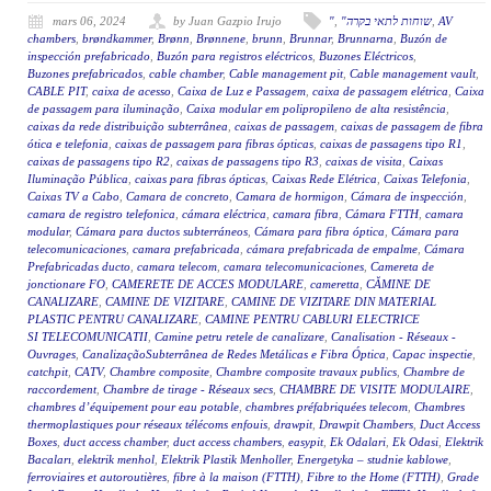
mars 06, 2024
by Juan Gazpio Irujo
"
,
"שוחות לתאי בקרה
,
AV
chambers
,
brøndkammer
,
Brønn
,
Brønnene
,
brunn
,
Brunnar
,
Brunnarna
,
Buzón de
inspección prefabricado
,
Buzón para registros eléctricos
,
Buzones Eléctricos
,
Buzones prefabricados
,
cable chamber
,
Cable management pit
,
Cable management vault
,
CABLE PIT
,
caixa de acesso
,
Caixa de Luz e Passagem
,
caixa de passagem elétrica
,
Caixa
de passagem para iluminação
,
Caixa modular em polipropileno de alta resistência
,
caixas da rede distribuição subterrânea
,
caixas de passagem
,
caixas de passagem de fibra
ótica e telefonia
,
caixas de passagem para fibras ópticas
,
caixas de passagens tipo R1
,
caixas de passagens tipo R2
,
caixas de passagens tipo R3
,
caixas de visita
,
Caixas
Iluminação Pública
,
caixas para fibras ópticas
,
Caixas Rede Elétrica
,
Caixas Telefonia
,
Caixas TV a Cabo
,
Camara de concreto
,
Camara de hormigon
,
Cámara de inspección
,
camara de registro telefonica
,
cámara eléctrica
,
camara fibra
,
Cámara FTTH
,
camara
modular
,
Cámara para ductos subterráneos
,
Cámara para fibra óptica
,
Cámara para
telecomunicaciones
,
camara prefabricada
,
cámara prefabricada de empalme
,
Cámara
Prefabricadas ducto
,
camara telecom
,
camara telecomunicaciones
,
Camereta de
jonctionare FO
,
CAMERETE DE ACCES MODULARE
,
cameretta
,
CĂMINE DE
CANALIZARE
,
CAMINE DE VIZITARE
,
CAMINE DE VIZITARE DIN MATERIAL
PLASTIC PENTRU CANALIZARE
,
CAMINE PENTRU CABLURI ELECTRICE
SI TELECOMUNICATII
,
Camine petru retele de canalizare
,
Canalisation - Réseaux -
Ouvrages
,
CanalizaçãoSubterrânea de Redes Metálicas e Fibra Óptica
,
Capac inspectie
,
catchpit
,
CATV
,
Chambre composite
,
Chambre composite travaux publics
,
Chambre de
raccordement
,
Chambre de tirage - Réseaux secs
,
CHAMBRE DE VISITE MODULAIRE
,
chambres d’équipement pour eau potable
,
chambres préfabriquées telecom
,
Chambres
thermoplastiques pour réseaux télécoms enfouis
,
drawpit
,
Drawpit Chambers
,
Duct Access
Boxes
,
duct access chamber
,
duct access chambers
,
easypit
,
Ek Odalari
,
Ek Odasi
,
Elektrik
Bacaları
,
elektrik menhol
,
Elektrik Plastik Menholler
,
Energetyka – studnie kablowe
,
ferroviaires et autoroutières
,
fibre à la maison (FTTH)
,
Fibre to the Home (FTTH)
,
Grade