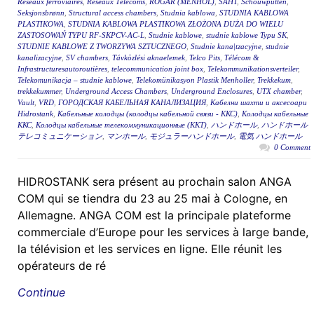
Réseaux ferroviaires
,
Réseaux Télécoms
,
RÖGAR (MENHOL)
,
ŠAHT
,
Schouwputten
,
Seksjonsbrønn
,
Structural access chambers
,
Studnia kablowa
,
STUDNIA KABLOWA
PLASTIKOWA
,
STUDNIA KABLOWA PLASTIKOWA ZŁOŻONA DUŻA DO WIELU
ZASTOSOWAŃ TYPU RF-SKPCV-AC-L
,
Studnie kablowe
,
studnie kablowe Typu SK
,
STUDNIE KABLOWE Z TWORZYWA SZTUCZNEGO
,
Studnie kana|tzacyjne
,
studnie
kanalizacyjne
,
SV chambers
,
Távközlési aknaelemek
,
Telco Pits
,
Télécom &
Infrastructuresautoroutières
,
telecommunication joint box
,
Telekommunikationsverteiler
,
Telekomunikacja – studnie kablowe
,
Telekomünikasyon Plastik Menholler
,
Trekkekum
,
trekkekummer
,
Underground Access Chambers
,
Underground Enclosures
,
UTX chamber
,
Vault
,
VRD
,
ГОРОДСКАЯ КАБЕЛЬНАЯ КАНАЛИЗАЦИЯ
,
Кабелни шахти и аксесоари
Hidrostank
,
Кабельные колодцы (колодцы кабельной связи - ККС)
,
Колодцы кабельные
ККС
,
Колодцы кабельные телекоммуникационные (ККТ)
,
ハンドホール
,
ハンドホール
テレコミュニケーション
,
マンホール
,
モジュラーハンドホール
,
電気 ハンドホール
0 Comment
HIDROSTANK sera présent au prochain salon ANGA
COM qui se tiendra du 23 au 25 mai à Cologne, en
Allemagne. ANGA COM est la principale plateforme
commerciale d’Europe pour les services à large bande,
la télévision et les services en ligne. Elle réunit les
opérateurs de ré
Continue