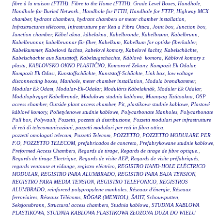
fibre à la maison (FTTH)
,
Fibre to the Home (FTTH)
,
Grade Level Boxes
,
Handhole
,
Handhole for Buried Network.
,
Handhole for FTTH
,
Handhole for FTTP
,
Highway MCX
chamber
,
hydrant chambers
,
hydrant chambers or meter chamber installation
,
Infrastructures télécoms
,
Infrastrutture per Reti a Fibra Ottica
,
Joint box
,
Junction box
,
Junction chamber
,
Kábel akna
,
kábelakna
,
Kabelbronde
,
Kabelbrønn
,
Kabelbrunn
,
Kabelbrunnar
,
kabelbrunnar för fiber
,
Kabelkum
,
Kabelkum for optiske fiberkabler
,
Kabelkummer
,
Kabelová šachta
,
kabelové komory
,
Kabelové šachty
,
Kabelschächte
,
Kabelschächte aus Kunststoff
,
Kabelzugschächte
,
Káblová komora
,
Káblové komory z
plastu
,
KABLOVSKO OKNO PLASTIČNO
,
Komorové Zekany
,
Kompozit Ek Odalar
,
Kompozit Ek Odası
,
Kunstoffschächte
,
Kunststoff-Schächte
,
Link box
,
low voltage
disconnecting boxes
,
Manhole
,
meter chamber installation
,
Modula brøndkammer
,
Modular Ek Odası
,
Modular-Ek-Odalar
,
Moduláris Kábelaknák
,
Modüler Ek Odalar
,
Modulopbygget Kabelbronde
,
Modułowa studnia kablowa
,
Muanyag Tiztitoakna
,
OSP
access chamber
,
Outside plant access chamber
,
Pit
,
plastikowe studnie kablowe
,
Plastové
káblové komory
,
Polietylenowe studnie kablowe
,
Polycarbonate Manholes
,
Polycarbonate
Pull box
,
Polyvault
,
Pozzetti
,
pozzetti di distribuzione
,
Pozzetti modulari per infrastrutture
di reti di telecomunicazioni
,
pozzetti modulari per reti in fibra ottica
,
pozzetti omologati telecom
,
Pozzetti Telecom
,
POZZETTO
,
POZZETTO MODULARE PER
F.O
,
POZZETTO TELECOM
,
prefabricados de concreto
,
Prefabrykowane studnie kablowe
,
Preformed Access Chambers
,
Regards de tirage
,
Regards de tirage de fibre optique.
,
Regards de tirage Electrique
,
Regards de visite AEP
,
Regards de visite préfabriqués
,
regards ventouse et vidange
,
registro eléctrico
,
REGISTRO HAND-HOLE ELÉCTRICO
MODULAR
,
REGISTRO PARA ALUMBRADO
,
REGISTRO PARA BAJA TENSION
,
REGISTRO PARA MEDIA TENSION
,
REGISTRO TELEFONICO
,
REGISTROS
ALUMBRADO
,
reinforced polypropylene manholes
,
Réseaux d'énergie
,
Réseaux
ferroviaires
,
Réseaux Télécoms
,
RÖGAR (MENHOL)
,
ŠAHT
,
Schouwputten
,
Seksjonsbrønn
,
Structural access chambers
,
Studnia kablowa
,
STUDNIA KABLOWA
PLASTIKOWA
,
STUDNIA KABLOWA PLASTIKOWA ZŁOŻONA DUŻA DO WIELU