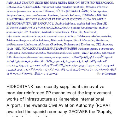
PARA BAJA TENSION
,
REGISTRO PARA MEDIA TENSION
,
REGISTRO TELEFONICO
,
REGISTROS ALUMBRADO
,
reinforced polypropylene manholes
,
Réseaux d'énergie
,
Réseaux ferroviaires
,
Réseaux Télécoms
,
RÖGAR (MENHOL)
,
ŠAHT
,
Schouwputten
,
Seksjonsbrønn
,
Structural access chambers
,
Studnia kablowa
,
STUDNIA KABLOWA
PLASTIKOWA
,
STUDNIA KABLOWA PLASTIKOWA ZŁOŻONA DUŻA DO WIELU
ZASTOSOWAŃ TYPU RF-SKPCV-AC-L
,
Studnie kablowe
,
studnie kablowe Typu SK
,
STUDNIE KABLOWE Z TWORZYWA SZTUCZNEGO
,
Studnie kana|tzacyjne
,
studnie
kanalizacyjne
,
SV chambers
,
Távközlési aknaelemek
,
Telco Pits
,
Télécom &
Infrastructuresautoroutières
,
telecommunication joint box
,
Telekommunikationsverteiler
,
Telekomunikacja – studnie kablowe
,
Telekomünikasyon Plastik Menholler
,
Trekkekum
,
trekkekummer
,
Underground Access Chambers
,
Underground Enclosures
,
UTX chamber
,
Vault
,
VRD
,
ГОРОДСКАЯ КАБЕЛЬНАЯ КАНАЛИЗАЦИЯ
,
Кабелни шахти и аксесоари
Hidrostank
,
Кабельные колодцы (колодцы кабельной связи - ККС)
,
Колодцы кабельные
ККС
,
Колодцы кабельные телекоммуникационные
,
خطوط الأنابيب الكهربائية والاتصالات
غرفة تفتيش للإضاءة
,
غرفة تفتيش لكابلات الاتصالات
,
غرفة تفتيش
,
السلكية واللاسلكية
وحدات
,
فتحة من بوليبروبيلان
,
غرفة تفتيش للكابلات الكهربائية
,
غرفة تفتيش للتوزيع
,
العمومية
غرف التفتيش
,
ハンドホール
,
ハンドホール テレコミュニケーション
,
マンホール
,
モジ
ュラーハンドホール
,
電気 ハンドホール
0 Comment
HIDROSTANK has recently supplied its innovative
modular reinforced PP manholes at the improvement
works of infrastructure at Kamembe International
Airport. The Rwanda Civil Aviation Authority (RCAA)
awarded the spanish company GECIWEB the “Supply,