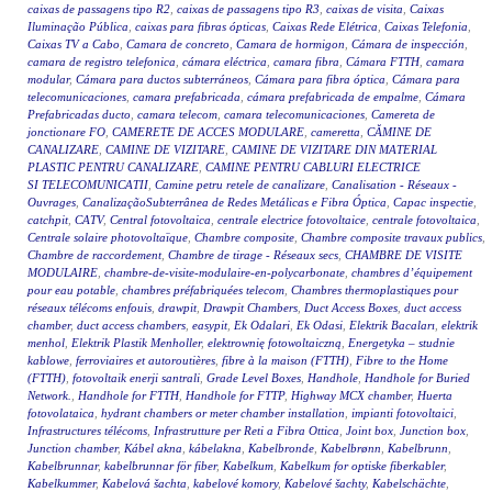
caixas de passagens tipo R2
,
caixas de passagens tipo R3
,
caixas de visita
,
Caixas
Iluminação Pública
,
caixas para fibras ópticas
,
Caixas Rede Elétrica
,
Caixas Telefonia
,
Caixas TV a Cabo
,
Camara de concreto
,
Camara de hormigon
,
Cámara de inspección
,
camara de registro telefonica
,
cámara eléctrica
,
camara fibra
,
Cámara FTTH
,
camara
modular
,
Cámara para ductos subterráneos
,
Cámara para fibra óptica
,
Cámara para
telecomunicaciones
,
camara prefabricada
,
cámara prefabricada de empalme
,
Cámara
Prefabricadas ducto
,
camara telecom
,
camara telecomunicaciones
,
Camereta de
jonctionare FO
,
CAMERETE DE ACCES MODULARE
,
cameretta
,
CĂMINE DE
CANALIZARE
,
CAMINE DE VIZITARE
,
CAMINE DE VIZITARE DIN MATERIAL
PLASTIC PENTRU CANALIZARE
,
CAMINE PENTRU CABLURI ELECTRICE
SI TELECOMUNICATII
,
Camine petru retele de canalizare
,
Canalisation - Réseaux -
Ouvrages
,
CanalizaçãoSubterrânea de Redes Metálicas e Fibra Óptica
,
Capac inspectie
,
catchpit
,
CATV
,
Central fotovoltaica
,
centrale electrice fotovoltaice
,
centrale fotovoltaica
,
Centrale solaire photovoltaïque
,
Chambre composite
,
Chambre composite travaux publics
,
Chambre de raccordement
,
Chambre de tirage - Réseaux secs
,
CHAMBRE DE VISITE
MODULAIRE
,
chambre-de-visite-modulaire-en-polycarbonate
,
chambres d’équipement
pour eau potable
,
chambres préfabriquées telecom
,
Chambres thermoplastiques pour
réseaux télécoms enfouis
,
drawpit
,
Drawpit Chambers
,
Duct Access Boxes
,
duct access
chamber
,
duct access chambers
,
easypit
,
Ek Odalari
,
Ek Odasi
,
Elektrik Bacaları
,
elektrik
menhol
,
Elektrik Plastik Menholler
,
elektrownię fotowoltaiczną
,
Energetyka – studnie
kablowe
,
ferroviaires et autoroutières
,
fibre à la maison (FTTH)
,
Fibre to the Home
(FTTH)
,
fotovoltaik enerji santrali
,
Grade Level Boxes
,
Handhole
,
Handhole for Buried
Network.
,
Handhole for FTTH
,
Handhole for FTTP
,
Highway MCX chamber
,
Huerta
fotovolataica
,
hydrant chambers or meter chamber installation
,
impianti fotovoltaici
,
Infrastructures télécoms
,
Infrastrutture per Reti a Fibra Ottica
,
Joint box
,
Junction box
,
Junction chamber
,
Kábel akna
,
kábelakna
,
Kabelbronde
,
Kabelbrønn
,
Kabelbrunn
,
Kabelbrunnar
,
kabelbrunnar för fiber
,
Kabelkum
,
Kabelkum for optiske fiberkabler
,
Kabelkummer
,
Kabelová šachta
,
kabelové komory
,
Kabelové šachty
,
Kabelschächte
,