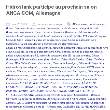
Hidrostank participe au prochain salon
ANGA COM, Allemagne
mai 09, 2023
by Juan Gazpio Irujo
AV chambers
,
brøndkammer
,
Brønn
,
Brønnene
,
brunn
,
Brunnar
,
Brunnarna
,
Buzón de inspección prefabricado
,
Buzón para registros eléctricos
,
Buzones Eléctricos
,
Buzones prefabricados
,
cable
chamber
,
Cable management pit
,
Cable management vault
,
CABLE PIT
,
caixa de acesso
,
Caixa de Luz e Passagem
,
caixa de passagem elétrica
,
Caixa de passagem para
iluminação
,
Caixa modular em polipropileno de alta resistência
,
caixas da rede distribuição subterrânea
,
caixas de passagem
,
caixas de passagem de fibra
ótica e telefonia
,
caixas de passagem para fibras ópticas
,
caixas de passagens tipo R1
,
caixas de passagens tipo R2
,
caixas de passagens tipo R3
,
caixas de visita
,
Caixas
Iluminação Pública
,
caixas para fibras ópticas
,
Caixas Rede Elétrica
,
Caixas Telefonia
,
Caixas TV a Cabo
,
Camara de concreto
,
Camara de hormigon
,
Cámara de inspección
,
camara de registro telefonica
,
cámara eléctrica
,
camara fibra
,
Cámara FTTH
,
camara
modular
,
Cámara para ductos subterráneos
,
Cámara para fibra óptica
,
Cámara para
telecomunicaciones
,
camara prefabricada
,
cámara prefabricada de empalme
,
Cámara
Prefabricadas ducto
,
camara telecom
,
camara telecomunicaciones
,
Camereta de
jonctionare FO
,
CAMERETE DE ACCES MODULARE
,
cameretta
,
CĂMINE DE
CANALIZARE
,
CAMINE DE VIZITARE
,
CAMINE DE VIZITARE DIN MATERIAL
PLASTIC PENTRU CANALIZARE
,
CAMINE PENTRU CABLURI ELECTRICE
SI TELECOMUNICATII
,
Camine petru retele de canalizare
,
Canalisation - Réseaux -
Ouvrages
,
CanalizaçãoSubterrânea de Redes Metálicas e Fibra Óptica
,
Capac inspectie
,
catchpit
,
CATV
,
Chambre composite
,
Chambre composite travaux publics
,
Chambre de
raccordement
,
Chambre de tirage - Réseaux secs
,
CHAMBRE DE VISITE MODULAIRE
,