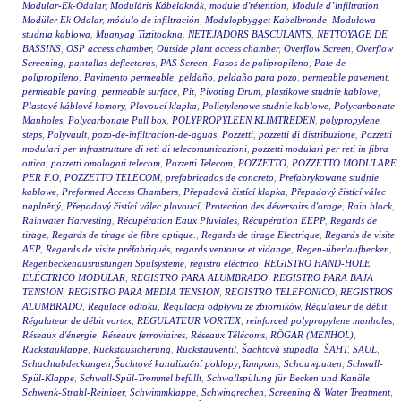
Modular-Ek-Odalar
,
Moduláris Kábelaknák
,
module d'rétention
,
Module d’infiltration
,
Modüler Ek Odalar
,
módulo de infiltración
,
Modulopbygget Kabelbronde
,
Modułowa
studnia kablowa
,
Muanyag Tiztitoakna
,
NETEJADORS BASCULANTS
,
NETTOYAGE DE
BASSINS
,
OSP access chamber
,
Outside plant access chamber
,
Overflow Screen
,
Overflow
Screening
,
pantallas deflectoras
,
PAS Screen
,
Pasos de polipropileno
,
Pate de
polipropileno
,
Pavimento permeable
,
peldaño
,
peldaño para pozo
,
permeable pavement
,
permeable paving
,
permeable surface
,
Pit
,
Pivoting Drum
,
plastikowe studnie kablowe
,
Plastové káblové komory
,
Plovoucí klapka
,
Polietylenowe studnie kablowe
,
Polycarbonate
Manholes
,
Polycarbonate Pull box
,
POLYPROPYLEEN KLIMTREDEN
,
polypropylene
steps
,
Polyvault
,
pozo-de-infiltracion-de-aguas
,
Pozzetti
,
pozzetti di distribuzione
,
Pozzetti
modulari per infrastrutture di reti di telecomunicazioni
,
pozzetti modulari per reti in fibra
ottica
,
pozzetti omologati telecom
,
Pozzetti Telecom
,
POZZETTO
,
POZZETTO MODULARE
PER F.O
,
POZZETTO TELECOM
,
prefabricados de concreto
,
Prefabrykowane studnie
kablowe
,
Preformed Access Chambers
,
Přepadová čistící klapka
,
Přepadový čistící válec
naplněný
,
Přepadový čistící válec plovoucí
,
Protection des déversoirs d'orage
,
Rain block
,
Rainwater Harvesting
,
Récupération Eaux Pluviales
,
Récupération EEPP
,
Regards de
tirage
,
Regards de tirage de fibre optique.
,
Regards de tirage Electrique
,
Regards de visite
AEP
,
Regards de visite préfabriqués
,
regards ventouse et vidange
,
Regen-überlaufbecken
,
Regenbeckenausrüstungen Spülsysteme
,
registro eléctrico
,
REGISTRO HAND-HOLE
ELÉCTRICO MODULAR
,
REGISTRO PARA ALUMBRADO
,
REGISTRO PARA BAJA
TENSION
,
REGISTRO PARA MEDIA TENSION
,
REGISTRO TELEFONICO
,
REGISTROS
ALUMBRADO
,
Regulace odtoku
,
Regulacja odpływu ze zbiorników
,
Régulateur de débit
,
Régulateur de débit vortex
,
REGULATEUR VORTEX
,
reinforced polypropylene manholes
,
Réseaux d'énergie
,
Réseaux ferroviaires
,
Réseaux Télécoms
,
RÖGAR (MENHOL)
,
Rückstauklappe
,
Rückstausicherung
,
Rückstauventil
,
Šachtová stupadla
,
ŠAHT
,
SAUL
,
Schachtabdeckungen;Šachtové kanalizační poklopy;Tampons
,
Schouwputten
,
Schwall-
Spül-Klappe
,
Schwall-Spül-Trommel befüllt
,
Schwallspülung für Becken und Kanäle
,
Schwenk-Strahl-Reiniger
,
Schwimmklappe
,
Schwingrechen
,
Screening & Water Treatment
,