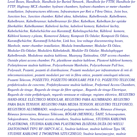
Level Boxes
,
Handhole
,
Handhole for Buried Network.
,
Handhole for FTTH
,
Handhole for
FTTP
,
Highway MCX chamber
,
hydrant chambers
,
hydrant chambers or meter chamber
installation
,
Infrastructures télécoms
,
Infrastrutture per Reti a Fibra Ottica
,
Joint box
,
Junction box
,
Junction chamber
,
Kábel akna
,
kábelakna
,
Kabelbronde
,
Kabelbrønn
,
Kabelbrunn
,
Kabelbrunnar
,
kabelbrunnar för fiber
,
Kabelkum
,
Kabelkum for optiske
fiberkabler
,
Kabelkummer
,
Kabelová šachta
,
kabelové komory
,
Kabelové šachty
,
Kabelschächte
,
Kabelschächte aus Kunststoff
,
Kabelzugschächte
,
Káblová komora
,
Káblové komory z plastu
,
Komorové Zekany
,
Kompozit Ek Odalar
,
Kompozit Ek Odası
,
Kunstoffschächte
,
Kunststoff-Schächte
,
Link box
,
low voltage disconnecting boxes
,
Manhole
,
meter chamber installation
,
Modula brøndkammer
,
Modular Ek Odası
,
Modular-Ek-Odalar
,
Moduláris Kábelaknák
,
Modüler Ek Odalar
,
Modulopbygget
Kabelbronde
,
Modułowa studnia kablowa
,
Muanyag Tiztitoakna
,
OSP access chamber
,
Outside plant access chamber
,
Pit
,
plastikowe studnie kablowe
,
Plastové káblové komory
,
Polietylenowe studnie kablowe
,
Polycarbonate Manholes
,
Polycarbonate Pull box
,
Polyvault
,
Pozzetti
,
pozzetti di distribuzione
,
Pozzetti modulari per infrastrutture di reti di
telecomunicazioni
,
pozzetti modulari per reti in fibra ottica
,
pozzetti omologati telecom
,
Pozzetti Telecom
,
POZZETTO
,
POZZETTO MODULARE PER F.O
,
POZZETTO TELECOM
,
prefabricados de concreto
,
Prefabrykowane studnie kablowe
,
Preformed Access Chambers
,
Regards de tirage
,
Regards de tirage de fibre optique.
,
Regards de tirage Electrique
,
Regards de visite préfabriqués
,
regards ventouse et vidange
,
registro eléctrico
,
REGISTRO
HAND-HOLE ELÉCTRICO MODULAR
,
REGISTRO PARA ALUMBRADO
,
REGISTRO
PARA BAJA TENSION
,
REGISTRO PARA MEDIA TENSION
,
REGISTRO TELEFONICO
,
REGISTROS ALUMBRADO
,
reinforced polypropylene manholes
,
Réseaux d'énergie
,
Réseaux ferroviaires
,
Réseaux Télécoms
,
RÖGAR (MENHOL)
,
ŠAHT
,
Schouwputten
,
Seksjonsbrønn
,
Structural access chambers
,
Studnia kablowa
,
STUDNIA KABLOWA
PLASTIKOWA
,
STUDNIA KABLOWA PLASTIKOWA ZŁOŻONA DUŻA DO WIELU
ZASTOSOWAŃ TYPU RF-SKPCV-AC-L
,
Studnie kablowe
,
studnie kablowe Typu SK
,
STUDNIE KABLOWE Z TWORZYWA SZTUCZNEGO
,
Studnie kana|tzacyjne
,
studnie