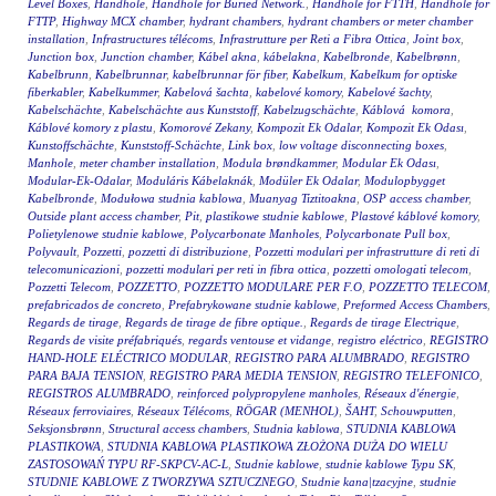
Level Boxes
,
Handhole
,
Handhole for Buried Network.
,
Handhole for FTTH
,
Handhole for
FTTP
,
Highway MCX chamber
,
hydrant chambers
,
hydrant chambers or meter chamber
installation
,
Infrastructures télécoms
,
Infrastrutture per Reti a Fibra Ottica
,
Joint box
,
Junction box
,
Junction chamber
,
Kábel akna
,
kábelakna
,
Kabelbronde
,
Kabelbrønn
,
Kabelbrunn
,
Kabelbrunnar
,
kabelbrunnar för fiber
,
Kabelkum
,
Kabelkum for optiske
fiberkabler
,
Kabelkummer
,
Kabelová šachta
,
kabelové komory
,
Kabelové šachty
,
Kabelschächte
,
Kabelschächte aus Kunststoff
,
Kabelzugschächte
,
Káblová komora
,
Káblové komory z plastu
,
Komorové Zekany
,
Kompozit Ek Odalar
,
Kompozit Ek Odası
,
Kunstoffschächte
,
Kunststoff-Schächte
,
Link box
,
low voltage disconnecting boxes
,
Manhole
,
meter chamber installation
,
Modula brøndkammer
,
Modular Ek Odası
,
Modular-Ek-Odalar
,
Moduláris Kábelaknák
,
Modüler Ek Odalar
,
Modulopbygget
Kabelbronde
,
Modułowa studnia kablowa
,
Muanyag Tiztitoakna
,
OSP access chamber
,
Outside plant access chamber
,
Pit
,
plastikowe studnie kablowe
,
Plastové káblové komory
,
Polietylenowe studnie kablowe
,
Polycarbonate Manholes
,
Polycarbonate Pull box
,
Polyvault
,
Pozzetti
,
pozzetti di distribuzione
,
Pozzetti modulari per infrastrutture di reti di
telecomunicazioni
,
pozzetti modulari per reti in fibra ottica
,
pozzetti omologati telecom
,
Pozzetti Telecom
,
POZZETTO
,
POZZETTO MODULARE PER F.O
,
POZZETTO TELECOM
,
prefabricados de concreto
,
Prefabrykowane studnie kablowe
,
Preformed Access Chambers
,
Regards de tirage
,
Regards de tirage de fibre optique.
,
Regards de tirage Electrique
,
Regards de visite préfabriqués
,
regards ventouse et vidange
,
registro eléctrico
,
REGISTRO
HAND-HOLE ELÉCTRICO MODULAR
,
REGISTRO PARA ALUMBRADO
,
REGISTRO
PARA BAJA TENSION
,
REGISTRO PARA MEDIA TENSION
,
REGISTRO TELEFONICO
,
REGISTROS ALUMBRADO
,
reinforced polypropylene manholes
,
Réseaux d'énergie
,
Réseaux ferroviaires
,
Réseaux Télécoms
,
RÖGAR (MENHOL)
,
ŠAHT
,
Schouwputten
,
Seksjonsbrønn
,
Structural access chambers
,
Studnia kablowa
,
STUDNIA KABLOWA
PLASTIKOWA
,
STUDNIA KABLOWA PLASTIKOWA ZŁOŻONA DUŻA DO WIELU
ZASTOSOWAŃ TYPU RF-SKPCV-AC-L
,
Studnie kablowe
,
studnie kablowe Typu SK
,
STUDNIE KABLOWE Z TWORZYWA SZTUCZNEGO
,
Studnie kana|tzacyjne
,
studnie