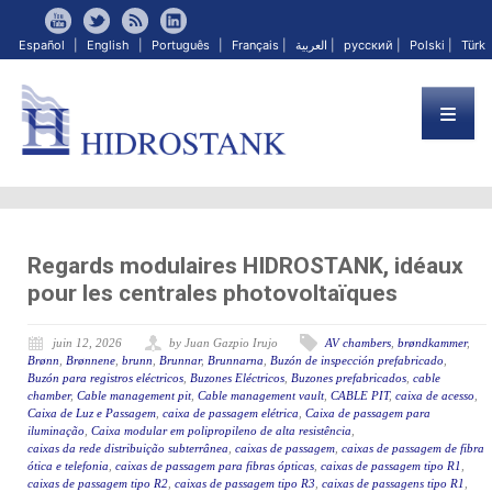
Español
|
English
|
Português
|
Français
|
العربية
|
русский
|
Polski
|
Türk
Regards modulaires HIDROSTANK, idéaux
pour les centrales photovoltaïques
juin 12, 2026
by Juan Gazpio Irujo
AV chambers
,
brøndkammer
,
Brønn
,
Brønnene
,
brunn
,
Brunnar
,
Brunnarna
,
Buzón de inspección prefabricado
,
Buzón para registros eléctricos
,
Buzones Eléctricos
,
Buzones prefabricados
,
cable
chamber
,
Cable management pit
,
Cable management vault
,
CABLE PIT
,
caixa de acesso
,
Caixa de Luz e Passagem
,
caixa de passagem elétrica
,
Caixa de passagem para
iluminação
,
Caixa modular em polipropileno de alta resistência
,
caixas da rede distribuição subterrânea
,
caixas de passagem
,
caixas de passagem de fibra
ótica e telefonia
,
caixas de passagem para fibras ópticas
,
caixas de passagem tipo R1
,
caixas de passagem tipo R2
,
caixas de passagem tipo R3
,
caixas de passagens tipo R1
,