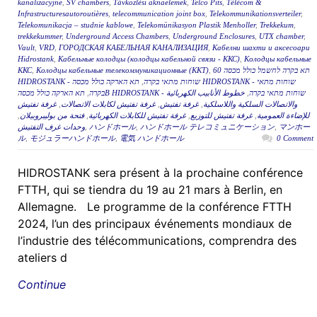
kanalizacyjne
,
SV chambers
,
Távközlési aknaelemek
,
Telco Pits
,
Télécom &
Infrastructuresautoroutières
,
telecommunication joint box
,
Telekommunikationsverteiler
,
Telekomunikacja – studnie kablowe
,
Telekomünikasyon Plastik Menholler
,
Trekkekum
,
trekkekummer
,
Underground Access Chambers
,
Underground Enclosures
,
UTX chamber
,
Vault
,
VRD
,
ГОРОДСКАЯ КАБЕЛЬНАЯ КАНАЛИЗАЦИЯ
,
Кабелни шахти и аксесоари
Hidrostank
,
Кабельные колодцы (колодцы кабельной связи - ККС)
,
Колодцы кабельные
ККС
,
Колодцы кабельные телекоммуникационные (ККТ)
,
תא בקרה לחשמל כולל מכסה 60
תא הארקה כולל מכסה HIDROSTANK - שוחות מתאי
,
HIDROSTANK - שוחות מתאי בקרה
,
בקרה
خطوط الأنابيب الكهربائية
,
תא הארקה כולל מכסהB HIDROSTANK - שוחות מתאי בקרה
غرفة تفتيش
,
غرفة تفتيش لكابلات الاتصالات
,
غرفة تفتيش
,
والاتصالات السلكية واللاسلكية
,
فتحة من بوليبروبيلان
,
غرفة تفتيش للكابلات الكهربائية
,
غرفة تفتيش للتوزيع
,
للإضاءة العمومية
وحدات غرف التفتيش
,
ハンドホール
,
ハンドホール テレコミュニケーション
,
マンホー
ル
,
モジュラーハンドホール
,
電気 ハンドホール
0 Comment
HIDROSTANK sera présent à la prochaine conférence
FTTH, qui se tiendra du 19 au 21 mars à Berlin, en
Allemagne. Le programme de la conférence FTTH
2024, l’un des principaux événements mondiaux de
l’industrie des télécommunications, comprendra des
ateliers d
Continue