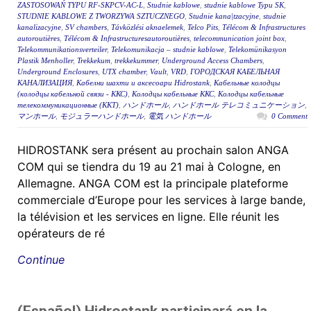
ZASTOSOWAŃ TYPU RF-SKPCV-AC-L
,
Studnie kablowe
,
studnie kablowe Typu SK
,
STUDNIE KABLOWE Z TWORZYWA SZTUCZNEGO
,
Studnie kana|tzacyjne
,
studnie
kanalizacyjne
,
SV chambers
,
Távközlési aknaelemek
,
Telco Pits
,
Télécom & Infrastructures
autoroutières
,
Télécom & Infrastructuresautoroutières
,
telecommunication joint box
,
Telekommunikationsverteiler
,
Telekomunikacja – studnie kablowe
,
Telekomünikasyon
Plastik Menholler
,
Trekkekum
,
trekkekummer
,
Underground Access Chambers
,
Underground Enclosures
,
UTX chamber
,
Vault
,
VRD
,
ГОРОДСКАЯ КАБЕЛЬНАЯ
КАНАЛИЗАЦИЯ
,
Кабелни шахти и аксесоари Hidrostank
,
Кабельные колодцы
(колодцы кабельной связи - ККС)
,
Колодцы кабельные ККС
,
Колодцы кабельные
телекоммуникационные (ККТ)
,
ハンドホール
,
ハンドホール テレコミュニケーション
,
マンホール
,
モジュラーハンドホール
,
電気 ハンドホール
0 Comment
HIDROSTANK sera présent au prochain salon ANGA
COM qui se tiendra du 19 au 21 mai à Cologne, en
Allemagne. ANGA COM est la principale plateforme
commerciale d’Europe pour les services à large bande,
la télévision et les services en ligne. Elle réunit les
opérateurs de ré
Continue