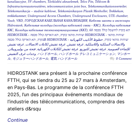
kanalizacyjne
,
SV chambers
,
Távközlési aknaelemek
,
Telco Pits
,
Télécom &
Infrastructuresautoroutières
,
telecommunication joint box
,
Telekommunikationsverteiler
,
Telekomunikacja – studnie kablowe
,
Telekomünikasyon Plastik Menholler
,
Trekkekum
,
trekkekummer
,
Underground Access Chambers
,
Underground Enclosures
,
UTX chamber
,
Vault
,
VRD
,
ГОРОДСКАЯ КАБЕЛЬНАЯ КАНАЛИЗАЦИЯ
,
Кабелни шахти и аксесоари
Hidrostank
,
Кабельные колодцы (колодцы кабельной связи - ККС)
,
Колодцы кабельные
ККС
,
Колодцы кабельные телекоммуникационные (ККТ)
,
תא בקרה לחשמל כולל מכסה 60
תא הארקה כולל מכסה HIDROSTANK - שוחות מתאי
,
HIDROSTANK - שוחות מתאי בקרה
,
בקרה
خطوط الأنابيب الكهربائية
,
תא הארקה כולל מכסהB HIDROSTANK - שוחות מתאי בקרה
غرفة تفتيش
,
غرفة تفتيش لكابلات الاتصالات
,
غرفة تفتيش
,
والاتصالات السلكية واللاسلكية
,
فتحة من بوليبروبيلان
,
غرفة تفتيش للكابلات الكهربائية
,
غرفة تفتيش للتوزيع
,
للإضاءة العمومية
وحدات غرف التفتيش
,
ハンドホール
,
ハンドホール テレコミュニケーション
,
マンホー
ル
,
モジュラーハンドホール
,
電気 ハンドホール
0 Comment
HIDROSTANK sera présent à la prochaine conférence
FTTH, qui se tiendra du 25 au 27 mars à Amsterdam,
en Pays-Bas. Le programme de la conférence FTTH
2025, l’un des principaux événements mondiaux de
l’industrie des télécommunications, comprendra des
ateliers d&rsqu
Continue