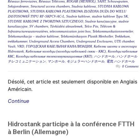
Réseaux ferroviaires
,
Réseaux Télécoms
,
RÖGAR (MENHOL)
,
ŠAHT
,
Schouwputten
,
Seksjonsbrønn
,
Structural access chambers
,
Studnia kablowa
,
STUDNIA KABLOWA
PLASTIKOWA
,
STUDNIA KABLOWA PLASTIKOWA ZŁOŻONA DUŻA DO WIELU
ZASTOSOWAŃ TYPU RF-SKPCV-AC-L
,
Studnie kablowe
,
studnie kablowe Typu SK
,
STUDNIE KABLOWE Z TWORZYWA SZTUCZNEGO
,
Studnie kana|tzacyjne
,
studnie
kanalizacyjne
,
SV chambers
,
Távközlési aknaelemek
,
Telco Pits
,
Télécom &
Infrastructuresautoroutières
,
telecommunication joint box
,
Telekommunikationsverteiler
,
Telekomunikacja – studnie kablowe
,
Telekomünikasyon Plastik Menholler
,
Trekkekum
,
trekkekummer
,
Underground Access Chambers
,
Underground Enclosures
,
UTX chamber
,
Vault
,
VRD
,
ГОРОДСКАЯ КАБЕЛЬНАЯ КАНАЛИЗАЦИЯ
,
Кабелни шахти и аксесоари
Hidrostank
,
Кабельные колодцы (колодцы кабельной связи - ККС)
,
Колодцы кабельные
ККС
,
Колодцы кабельные телекоммуникационные (ККТ)
,
ハンドホール
,
ハンドホール
テレコミュニケーション
,
マンホール
,
モジュラーハンドホール
,
電気 ハンドホール
0 Comment
Désolé, cet article est seulement disponible en Anglais
Américain.
Continue
Hidrostank participe à la conférence FTTH
à Berlin (Allemagne)