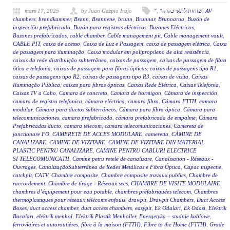
mars 17, 2025
by Juan Gazpio Irujo
"
,
"שוחות לתאי בקרה
,
AV
chambers
,
brøndkammer
,
Brønn
,
Brønnene
,
brunn
,
Brunnar
,
Brunnarna
,
Buzón de
inspección prefabricado
,
Buzón para registros eléctricos
,
Buzones Eléctricos
,
Buzones prefabricados
,
cable chamber
,
Cable management pit
,
Cable management vault
,
CABLE PIT
,
caixa de acesso
,
Caixa de Luz e Passagem
,
caixa de passagem elétrica
,
Caixa
de passagem para iluminação
,
Caixa modular em polipropileno de alta resistência
,
caixas da rede distribuição subterrânea
,
caixas de passagem
,
caixas de passagem de fibra
ótica e telefonia
,
caixas de passagem para fibras ópticas
,
caixas de passagens tipo R1
,
caixas de passagens tipo R2
,
caixas de passagens tipo R3
,
caixas de visita
,
Caixas
Iluminação Pública
,
caixas para fibras ópticas
,
Caixas Rede Elétrica
,
Caixas Telefonia
,
Caixas TV a Cabo
,
Camara de concreto
,
Camara de hormigon
,
Cámara de inspección
,
camara de registro telefonica
,
cámara eléctrica
,
camara fibra
,
Cámara FTTH
,
camara
modular
,
Cámara para ductos subterráneos
,
Cámara para fibra óptica
,
Cámara para
telecomunicaciones
,
camara prefabricada
,
cámara prefabricada de empalme
,
Cámara
Prefabricadas ducto
,
camara telecom
,
camara telecomunicaciones
,
Camereta de
jonctionare FO
,
CAMERETE DE ACCES MODULARE
,
cameretta
,
CĂMINE DE
CANALIZARE
,
CAMINE DE VIZITARE
,
CAMINE DE VIZITARE DIN MATERIAL
PLASTIC PENTRU CANALIZARE
,
CAMINE PENTRU CABLURI ELECTRICE
SI TELECOMUNICATII
,
Camine petru retele de canalizare
,
Canalisation - Réseaux -
Ouvrages
,
CanalizaçãoSubterrânea de Redes Metálicas e Fibra Óptica
,
Capac inspectie
,
catchpit
,
CATV
,
Chambre composite
,
Chambre composite travaux publics
,
Chambre de
raccordement
,
Chambre de tirage - Réseaux secs
,
CHAMBRE DE VISITE MODULAIRE
,
chambres d’équipement pour eau potable
,
chambres préfabriquées telecom
,
Chambres
thermoplastiques pour réseaux télécoms enfouis
,
drawpit
,
Drawpit Chambers
,
Duct Access
Boxes
,
duct access chamber
,
duct access chambers
,
easypit
,
Ek Odalari
,
Ek Odasi
,
Elektrik
Bacaları
,
elektrik menhol
,
Elektrik Plastik Menholler
,
Energetyka – studnie kablowe
,
ferroviaires et autoroutières
,
fibre à la maison (FTTH)
,
Fibre to the Home (FTTH)
,
Grade