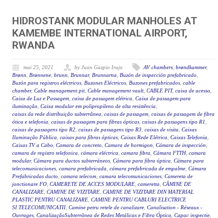
HIDROSTANK MODULAR MANHOLES AT
KAMEMBE INTERNATIONAL AIRPORT,
RWANDA
mai 25, 2021
by Juan Gazpio Irujo
AV chambers
,
brøndkammer
,
Brønn
,
Brønnene
,
brunn
,
Brunnar
,
Brunnarna
,
Buzón de inspección prefabricado
,
Buzón para registros eléctricos
,
Buzones Eléctricos
,
Buzones prefabricados
,
cable
chamber
,
Cable management pit
,
Cable management vault
,
CABLE PIT
,
caixa de acesso
,
Caixa de Luz e Passagem
,
caixa de passagem elétrica
,
Caixa de passagem para
iluminação
,
Caixa modular em polipropileno de alta resistência
,
caixas da rede distribuição subterrânea
,
caixas de passagem
,
caixas de passagem de fibra
ótica e telefonia
,
caixas de passagem para fibras ópticas
,
caixas de passagens tipo R1
,
caixas de passagens tipo R2
,
caixas de passagens tipo R3
,
caixas de visita
,
Caixas
Iluminação Pública
,
caixas para fibras ópticas
,
Caixas Rede Elétrica
,
Caixas Telefonia
,
Caixas TV a Cabo
,
Camara de concreto
,
Camara de hormigon
,
Cámara de inspección
,
camara de registro telefonica
,
cámara eléctrica
,
camara fibra
,
Cámara FTTH
,
camara
modular
,
Cámara para ductos subterráneos
,
Cámara para fibra óptica
,
Cámara para
telecomunicaciones
,
camara prefabricada
,
cámara prefabricada de empalme
,
Cámara
Prefabricadas ducto
,
camara telecom
,
camara telecomunicaciones
,
Camereta de
jonctionare FO
,
CAMERETE DE ACCES MODULARE
,
cameretta
,
CĂMINE DE
CANALIZARE
,
CAMINE DE VIZITARE
,
CAMINE DE VIZITARE DIN MATERIAL
PLASTIC PENTRU CANALIZARE
,
CAMINE PENTRU CABLURI ELECTRICE
SI TELECOMUNICATII
,
Camine petru retele de canalizare
,
Canalisation - Réseaux -
Ouvrages
,
CanalizaçãoSubterrânea de Redes Metálicas e Fibra Óptica
,
Capac inspectie
,