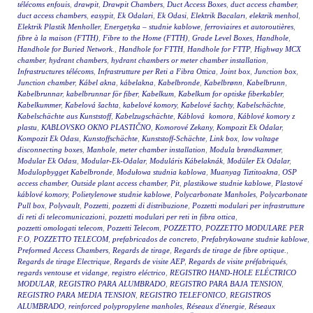
télécoms enfouis
,
drawpit
,
Drawpit Chambers
,
Duct Access Boxes
,
duct access chamber
,
duct access chambers
,
easypit
,
Ek Odalari
,
Ek Odasi
,
Elektrik Bacaları
,
elektrik menhol
,
Elektrik Plastik Menholler
,
Energetyka – studnie kablowe
,
ferroviaires et autoroutières
,
fibre à la maison (FTTH)
,
Fibre to the Home (FTTH)
,
Grade Level Boxes
,
Handhole
,
Handhole for Buried Network.
,
Handhole for FTTH
,
Handhole for FTTP
,
Highway MCX
chamber
,
hydrant chambers
,
hydrant chambers or meter chamber installation
,
Infrastructures télécoms
,
Infrastrutture per Reti a Fibra Ottica
,
Joint box
,
Junction box
,
Junction chamber
,
Kábel akna
,
kábelakna
,
Kabelbronde
,
Kabelbrønn
,
Kabelbrunn
,
Kabelbrunnar
,
kabelbrunnar för fiber
,
Kabelkum
,
Kabelkum for optiske fiberkabler
,
Kabelkummer
,
Kabelová šachta
,
kabelové komory
,
Kabelové šachty
,
Kabelschächte
,
Kabelschächte aus Kunststoff
,
Kabelzugschächte
,
Káblová komora
,
Káblové komory z
plastu
,
KABLOVSKO OKNO PLASTIČNO
,
Komorové Zekany
,
Kompozit Ek Odalar
,
Kompozit Ek Odası
,
Kunstoffschächte
,
Kunststoff-Schächte
,
Link box
,
low voltage
disconnecting boxes
,
Manhole
,
meter chamber installation
,
Modula brøndkammer
,
Modular Ek Odası
,
Modular-Ek-Odalar
,
Moduláris Kábelaknák
,
Modüler Ek Odalar
,
Modulopbygget Kabelbronde
,
Modułowa studnia kablowa
,
Muanyag Tiztitoakna
,
OSP
access chamber
,
Outside plant access chamber
,
Pit
,
plastikowe studnie kablowe
,
Plastové
káblové komory
,
Polietylenowe studnie kablowe
,
Polycarbonate Manholes
,
Polycarbonate
Pull box
,
Polyvault
,
Pozzetti
,
pozzetti di distribuzione
,
Pozzetti modulari per infrastrutture
di reti di telecomunicazioni
,
pozzetti modulari per reti in fibra ottica
,
pozzetti omologati telecom
,
Pozzetti Telecom
,
POZZETTO
,
POZZETTO MODULARE PER
F.O
,
POZZETTO TELECOM
,
prefabricados de concreto
,
Prefabrykowane studnie kablowe
,
Preformed Access Chambers
,
Regards de tirage
,
Regards de tirage de fibre optique.
,
Regards de tirage Electrique
,
Regards de visite AEP
,
Regards de visite préfabriqués
,
regards ventouse et vidange
,
registro eléctrico
,
REGISTRO HAND-HOLE ELÉCTRICO
MODULAR
,
REGISTRO PARA ALUMBRADO
,
REGISTRO PARA BAJA TENSION
,
REGISTRO PARA MEDIA TENSION
,
REGISTRO TELEFONICO
,
REGISTROS
ALUMBRADO
,
reinforced polypropylene manholes
,
Réseaux d'énergie
,
Réseaux