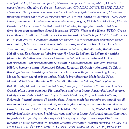
catchpit
,
CATV
,
Chambre composite
,
Chambre composite travaux publics
,
Chambre de
raccordement
,
Chambre de tirage - Réseaux secs
,
CHAMBRE DE VISITE MODULAIRE
,
chambres d’équipement pour eau potable
,
chambres préfabriquées telecom
,
Chambres
thermoplastiques pour réseaux télécoms enfouis
,
drawpit
,
Drawpit Chambers
,
Duct Access
Boxes
,
duct access chamber
,
duct access chambers
,
easypit
,
Ek Odalari
,
Ek Odasi
,
Elektrik
Bacaları
,
elektrik menhol
,
Elektrik Plastik Menholler
,
Energetyka – studnie kablowe
,
ferroviaires et autoroutières
,
fibre à la maison (FTTH)
,
Fibre to the Home (FTTH)
,
Grade
Level Boxes
,
Handhole
,
Handhole for Buried Network.
,
Handhole for FTTH
,
Handhole for
FTTP
,
Highway MCX chamber
,
hydrant chambers
,
hydrant chambers or meter chamber
installation
,
Infrastructures télécoms
,
Infrastrutture per Reti a Fibra Ottica
,
Joint box
,
Junction box
,
Junction chamber
,
Kábel akna
,
kábelakna
,
Kabelbronde
,
Kabelbrønn
,
Kabelbrunn
,
Kabelbrunnar
,
kabelbrunnar för fiber
,
Kabelkum
,
Kabelkum for optiske
fiberkabler
,
Kabelkummer
,
Kabelová šachta
,
kabelové komory
,
Kabelové šachty
,
Kabelschächte
,
Kabelschächte aus Kunststoff
,
Kabelzugschächte
,
Káblová komora
,
Káblové komory z plastu
,
Komorové Zekany
,
Kompozit Ek Odalar
,
Kompozit Ek Odası
,
Kunstoffschächte
,
Kunststoff-Schächte
,
Link box
,
low voltage disconnecting boxes
,
Manhole
,
meter chamber installation
,
Modula brøndkammer
,
Modular Ek Odası
,
Modular-Ek-Odalar
,
Moduláris Kábelaknák
,
Modüler Ek Odalar
,
Modulopbygget
Kabelbronde
,
Modułowa studnia kablowa
,
Muanyag Tiztitoakna
,
OSP access chamber
,
Outside plant access chamber
,
Pit
,
plastikowe studnie kablowe
,
Plastové káblové komory
,
Polietylenowe studnie kablowe
,
Polycarbonate Manholes
,
Polycarbonate Pull box
,
Polyvault
,
Pozzetti
,
pozzetti di distribuzione
,
Pozzetti modulari per infrastrutture di reti di
telecomunicazioni
,
pozzetti modulari per reti in fibra ottica
,
pozzetti omologati telecom
,
Pozzetti Telecom
,
POZZETTO
,
POZZETTO MODULARE PER F.O
,
POZZETTO TELECOM
,
prefabricados de concreto
,
Prefabrykowane studnie kablowe
,
Preformed Access Chambers
,
Regards de tirage
,
Regards de tirage de fibre optique.
,
Regards de tirage Electrique
,
Regards de visite préfabriqués
,
regards ventouse et vidange
,
registro eléctrico
,
REGISTRO
HAND-HOLE ELÉCTRICO MODULAR
,
REGISTRO PARA ALUMBRADO
,
REGISTRO