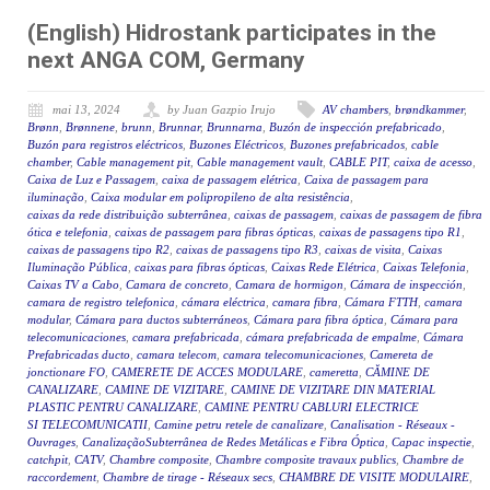
(English) Hidrostank participates in the
next ANGA COM, Germany
mai 13, 2024
by Juan Gazpio Irujo
AV chambers
,
brøndkammer
,
Brønn
,
Brønnene
,
brunn
,
Brunnar
,
Brunnarna
,
Buzón de inspección prefabricado
,
Buzón para registros eléctricos
,
Buzones Eléctricos
,
Buzones prefabricados
,
cable
chamber
,
Cable management pit
,
Cable management vault
,
CABLE PIT
,
caixa de acesso
,
Caixa de Luz e Passagem
,
caixa de passagem elétrica
,
Caixa de passagem para
iluminação
,
Caixa modular em polipropileno de alta resistência
,
caixas da rede distribuição subterrânea
,
caixas de passagem
,
caixas de passagem de fibra
ótica e telefonia
,
caixas de passagem para fibras ópticas
,
caixas de passagens tipo R1
,
caixas de passagens tipo R2
,
caixas de passagens tipo R3
,
caixas de visita
,
Caixas
Iluminação Pública
,
caixas para fibras ópticas
,
Caixas Rede Elétrica
,
Caixas Telefonia
,
Caixas TV a Cabo
,
Camara de concreto
,
Camara de hormigon
,
Cámara de inspección
,
camara de registro telefonica
,
cámara eléctrica
,
camara fibra
,
Cámara FTTH
,
camara
modular
,
Cámara para ductos subterráneos
,
Cámara para fibra óptica
,
Cámara para
telecomunicaciones
,
camara prefabricada
,
cámara prefabricada de empalme
,
Cámara
Prefabricadas ducto
,
camara telecom
,
camara telecomunicaciones
,
Camereta de
jonctionare FO
,
CAMERETE DE ACCES MODULARE
,
cameretta
,
CĂMINE DE
CANALIZARE
,
CAMINE DE VIZITARE
,
CAMINE DE VIZITARE DIN MATERIAL
PLASTIC PENTRU CANALIZARE
,
CAMINE PENTRU CABLURI ELECTRICE
SI TELECOMUNICATII
,
Camine petru retele de canalizare
,
Canalisation - Réseaux -
Ouvrages
,
CanalizaçãoSubterrânea de Redes Metálicas e Fibra Óptica
,
Capac inspectie
,
catchpit
,
CATV
,
Chambre composite
,
Chambre composite travaux publics
,
Chambre de
raccordement
,
Chambre de tirage - Réseaux secs
,
CHAMBRE DE VISITE MODULAIRE
,