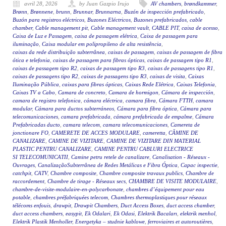
avril 28, 2026
by Juan Gazpio Irujo
AV chambers
,
brøndkammer
,
Brønn
,
Brønnene
,
brunn
,
Brunnar
,
Brunnarna
,
Buzón de inspección prefabricado
,
Buzón para registros eléctricos
,
Buzones Eléctricos
,
Buzones prefabricados
,
cable
chamber
,
Cable management pit
,
Cable management vault
,
CABLE PIT
,
caixa de acesso
,
Caixa de Luz e Passagem
,
caixa de passagem elétrica
,
Caixa de passagem para
iluminação
,
Caixa modular em polipropileno de alta resistência
,
caixas da rede distribuição subterrânea
,
caixas de passagem
,
caixas de passagem de fibra
ótica e telefonia
,
caixas de passagem para fibras ópticas
,
caixas de passagem tipo R1
,
caixas de passagem tipo R2
,
caixas de passagem tipo R3
,
caixas de passagens tipo R1
,
caixas de passagens tipo R2
,
caixas de passagens tipo R3
,
caixas de visita
,
Caixas
Iluminação Pública
,
caixas para fibras ópticas
,
Caixas Rede Elétrica
,
Caixas Telefonia
,
Caixas TV a Cabo
,
Camara de concreto
,
Camara de hormigon
,
Cámara de inspección
,
camara de registro telefonica
,
cámara eléctrica
,
camara fibra
,
Cámara FTTH
,
camara
modular
,
Cámara para ductos subterráneos
,
Cámara para fibra óptica
,
Cámara para
telecomunicaciones
,
camara prefabricada
,
cámara prefabricada de empalme
,
Cámara
Prefabricadas ducto
,
camara telecom
,
camara telecomunicaciones
,
Camereta de
jonctionare FO
,
CAMERETE DE ACCES MODULARE
,
cameretta
,
CĂMINE DE
CANALIZARE
,
CAMINE DE VIZITARE
,
CAMINE DE VIZITARE DIN MATERIAL
PLASTIC PENTRU CANALIZARE
,
CAMINE PENTRU CABLURI ELECTRICE
SI TELECOMUNICATII
,
Camine petru retele de canalizare
,
Canalisation - Réseaux -
Ouvrages
,
CanalizaçãoSubterrânea de Redes Metálicas e Fibra Óptica
,
Capac inspectie
,
catchpit
,
CATV
,
Chambre composite
,
Chambre composite travaux publics
,
Chambre de
raccordement
,
Chambre de tirage - Réseaux secs
,
CHAMBRE DE VISITE MODULAIRE
,
chambre-de-visite-modulaire-en-polycarbonate
,
chambres d’équipement pour eau
potable
,
chambres préfabriquées telecom
,
Chambres thermoplastiques pour réseaux
télécoms enfouis
,
drawpit
,
Drawpit Chambers
,
Duct Access Boxes
,
duct access chamber
,
duct access chambers
,
easypit
,
Ek Odalari
,
Ek Odasi
,
Elektrik Bacaları
,
elektrik menhol
,
Elektrik Plastik Menholler
,
Energetyka – studnie kablowe
,
ferroviaires et autoroutières
,