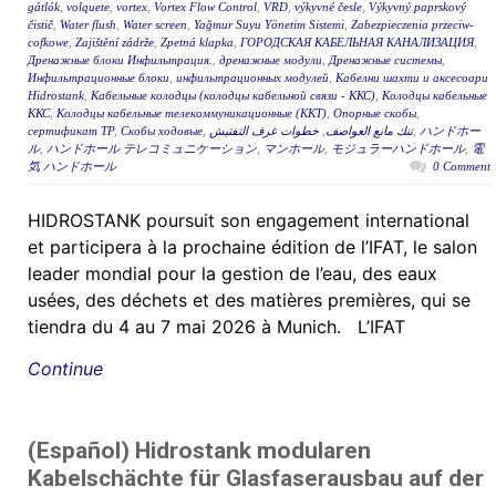
gátlók
,
volquete
,
vortex
,
Vortex Flow Control
,
VRD
,
výkyvné česle
,
Výkyvný paprskový
čistič
,
Water flush
,
Water screen
,
Yağmur Suyu Yönetim Sistemi
,
Zabezpieczenia przeciw-
cofkowe
,
Zajištění zádrže
,
Zpetná klapka
,
ГОРОДСКАЯ КАБЕЛЬНАЯ КАНАЛИЗАЦИЯ
,
Дренажные блоки Инфильтрация.
,
дренажные модули
,
Дренажные системы
,
Инфильтрационные блоки
,
инфильтрационных модулей
,
Кабелни шахти и аксесоари
Hidrostank
,
Кабельные колодцы (колодцы кабельной связи - ККС)
,
Колодцы кабельные
ККС
,
Колодцы кабельные телекоммуникационные (ККТ)
,
Опорные скобы
,
сертификат ТР
,
Скобы ходовые
,
خطوات غرف التفتيش
,
تنك مانع العواصف
,
ハンドホー
ル
,
ハンドホール テレコミュニケーション
,
マンホール
,
モジュラーハンドホール
,
電
気 ハンドホール
0 Comment
HIDROSTANK poursuit son engagement international
et participera à la prochaine édition de l’IFAT, le salon
leader mondial pour la gestion de l’eau, des eaux
usées, des déchets et des matières premières, qui se
tiendra du 4 au 7 mai 2026 à Munich. L’IFAT
Continue
(Español) Hidrostank modularen
Kabelschächte für Glasfaserausbau auf der