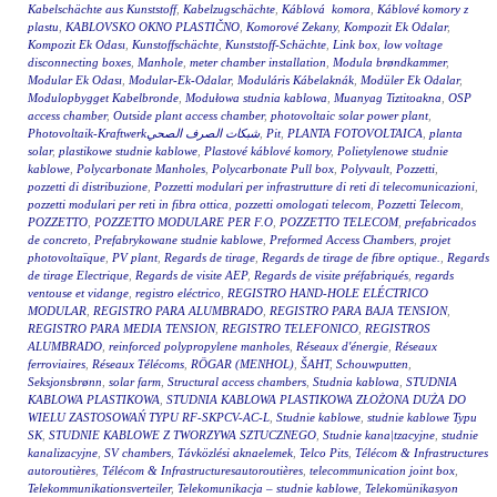
Kabelschächte aus Kunststoff
,
Kabelzugschächte
,
Káblová komora
,
Káblové komory z
plastu
,
KABLOVSKO OKNO PLASTIČNO
,
Komorové Zekany
,
Kompozit Ek Odalar
,
Kompozit Ek Odası
,
Kunstoffschächte
,
Kunststoff-Schächte
,
Link box
,
low voltage
disconnecting boxes
,
Manhole
,
meter chamber installation
,
Modula brøndkammer
,
Modular Ek Odası
,
Modular-Ek-Odalar
,
Moduláris Kábelaknák
,
Modüler Ek Odalar
,
Modulopbygget Kabelbronde
,
Modułowa studnia kablowa
,
Muanyag Tiztitoakna
,
OSP
access chamber
,
Outside plant access chamber
,
photovoltaic solar power plant
,
Photovoltaik-Kraftwerkشبكات الصرف الصحي
,
Pit
,
PLANTA FOTOVOLTAICA
,
planta
solar
,
plastikowe studnie kablowe
,
Plastové káblové komory
,
Polietylenowe studnie
kablowe
,
Polycarbonate Manholes
,
Polycarbonate Pull box
,
Polyvault
,
Pozzetti
,
pozzetti di distribuzione
,
Pozzetti modulari per infrastrutture di reti di telecomunicazioni
,
pozzetti modulari per reti in fibra ottica
,
pozzetti omologati telecom
,
Pozzetti Telecom
,
POZZETTO
,
POZZETTO MODULARE PER F.O
,
POZZETTO TELECOM
,
prefabricados
de concreto
,
Prefabrykowane studnie kablowe
,
Preformed Access Chambers
,
projet
photovoltaïque
,
PV plant
,
Regards de tirage
,
Regards de tirage de fibre optique.
,
Regards
de tirage Electrique
,
Regards de visite AEP
,
Regards de visite préfabriqués
,
regards
ventouse et vidange
,
registro eléctrico
,
REGISTRO HAND-HOLE ELÉCTRICO
MODULAR
,
REGISTRO PARA ALUMBRADO
,
REGISTRO PARA BAJA TENSION
,
REGISTRO PARA MEDIA TENSION
,
REGISTRO TELEFONICO
,
REGISTROS
ALUMBRADO
,
reinforced polypropylene manholes
,
Réseaux d'énergie
,
Réseaux
ferroviaires
,
Réseaux Télécoms
,
RÖGAR (MENHOL)
,
ŠAHT
,
Schouwputten
,
Seksjonsbrønn
,
solar farm
,
Structural access chambers
,
Studnia kablowa
,
STUDNIA
KABLOWA PLASTIKOWA
,
STUDNIA KABLOWA PLASTIKOWA ZŁOŻONA DUŻA DO
WIELU ZASTOSOWAŃ TYPU RF-SKPCV-AC-L
,
Studnie kablowe
,
studnie kablowe Typu
SK
,
STUDNIE KABLOWE Z TWORZYWA SZTUCZNEGO
,
Studnie kana|tzacyjne
,
studnie
kanalizacyjne
,
SV chambers
,
Távközlési aknaelemek
,
Telco Pits
,
Télécom & Infrastructures
autoroutières
,
Télécom & Infrastructuresautoroutières
,
telecommunication joint box
,
Telekommunikationsverteiler
,
Telekomunikacja – studnie kablowe
,
Telekomünikasyon