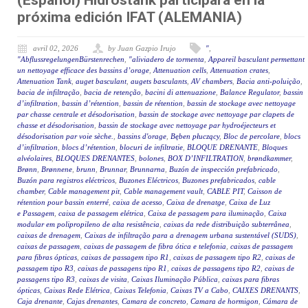
(Español) Hidrostank participará en la
próxima edición IFAT (ALEMANIA)
avril 02, 2026
by Juan Gazpio Irujo
"
,
"AbflussregelungenBürstenrechen
,
"aliviadero de tormenta
,
Appareil basculant permettant
un nettoyage efficace des bassins d’orage
,
Attenuation cells
,
Attenuation crates
,
Attenuation Tank
,
auget basculant
,
augets basculants
,
AV chambers
,
Bacia anti-poluição
,
bacia de infiltração
,
bacia de retenção
,
bacini di attenuazione
,
Balance Regulator
,
bassin
d’infiltration
,
bassin d’rétention
,
bassin de rétention
,
bassin de stockage avec nettoyage
par chasse centrale et désodorisation
,
bassin de stockage avec nettoyage par clapets de
chasse et désodorisation
,
bassin de stockage avec nettoyage par hydroéjecteurs et
désodorisation par voie sèche.
,
bassins d'orage
,
Bęben płuczący
,
Bloc de percolare
,
blocs
d’infiltration
,
blocs d’rétention
,
blocuri de infiltratie
,
BLOQUE DRENANTE
,
Bloques
alvéolaires
,
BLOQUES DRENANTES
,
bolones
,
BOX D’INFILTRATION
,
brøndkammer
,
Brønn
,
Brønnene
,
brunn
,
Brunnar
,
Brunnarna
,
Buzón de inspección prefabricado
,
Buzón para registros eléctricos
,
Buzones Eléctricos
,
Buzones prefabricados
,
cable
chamber
,
Cable management pit
,
Cable management vault
,
CABLE PIT
,
Caisson de
rétention pour bassin enterré
,
caixa de acesso
,
Caixa de drenatge
,
Caixa de Luz
e Passagem
,
caixa de passagem elétrica
,
Caixa de passagem para iluminação
,
Caixa
modular em polipropileno de alta resistência
,
caixas da rede distribuição subterrânea
,
caixas de drenagem
,
Caixas de infiltração para a drenagem urbana sustentável (SUDS)
,
caixas de passagem
,
caixas de passagem de fibra ótica e telefonia
,
caixas de passagem
para fibras ópticas
,
caixas de passagem tipo R1
,
caixas de passagem tipo R2
,
caixas de
passagem tipo R3
,
caixas de passagens tipo R1
,
caixas de passagens tipo R2
,
caixas de
passagens tipo R3
,
caixas de visita
,
Caixas Iluminação Pública
,
caixas para fibras
ópticas
,
Caixas Rede Elétrica
,
Caixas Telefonia
,
Caixas TV a Cabo
,
CAIXES DRENANTS
,
Caja drenante
,
Cajas drenantes
,
Camara de concreto
,
Camara de hormigon
,
Cámara de