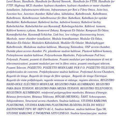
Level Boxes
,
Handhole
,
Handhole for Buried Network.
,
Handhole for FTTH
,
Handhole for
FTTP
,
Highway MCX chamber
,
hydrant chambers
,
hydrant chambers or meter chamber
installation
,
Infrastructures télécoms
,
Infrastrutture per Reti a Fibra Ottica
,
Joint box
,
Junction box
,
Junction chamber
,
Kábel akna
,
kábelakna
,
Kabelbronde
,
Kabelbrønn
,
Kabelbrunn
,
Kabelbrunnar
,
kabelbrunnar för fiber
,
Kabelkum
,
Kabelkum for optiske
fiberkabler
,
Kabelkummer
,
Kabelová šachta
,
kabelové komory
,
Kabelové šachty
,
Kabelschächte
,
Kabelschächte aus Kunststoff
,
Kabelzugschächte
,
Káblová komora
,
Káblové komory z plastu
,
Komorové Zekany
,
Kompozit Ek Odalar
,
Kompozit Ek Odası
,
Kunstoffschächte
,
Kunststoff-Schächte
,
Link box
,
low voltage disconnecting boxes
,
Manhole
,
meter chamber installation
,
Modula brøndkammer
,
Modular Ek Odası
,
Modular-Ek-Odalar
,
Moduláris Kábelaknák
,
Modüler Ek Odalar
,
Modulopbygget
Kabelbronde
,
Modułowa studnia kablowa
,
Muanyag Tiztitoakna
,
OSP access chamber
,
Outside plant access chamber
,
Pit
,
plastikowe studnie kablowe
,
Plastové káblové komory
,
Polietylenowe studnie kablowe
,
Polycarbonate Manholes
,
Polycarbonate Pull box
,
Polyvault
,
Pozzetti
,
pozzetti di distribuzione
,
Pozzetti modulari per infrastrutture di reti di
telecomunicazioni
,
pozzetti modulari per reti in fibra ottica
,
pozzetti omologati telecom
,
Pozzetti Telecom
,
POZZETTO
,
POZZETTO MODULARE PER F.O
,
POZZETTO TELECOM
,
prefabricados de concreto
,
Prefabrykowane studnie kablowe
,
Preformed Access Chambers
,
Regards de tirage
,
Regards de tirage de fibre optique.
,
Regards de tirage Electrique
,
Regards de visite préfabriqués
,
regards ventouse et vidange
,
registro eléctrico
,
REGISTRO
HAND-HOLE ELÉCTRICO MODULAR
,
REGISTRO PARA ALUMBRADO
,
REGISTRO
PARA BAJA TENSION
,
REGISTRO PARA MEDIA TENSION
,
REGISTRO TELEFONICO
,
REGISTROS ALUMBRADO
,
reinforced polypropylene manholes
,
Réseaux d'énergie
,
Réseaux ferroviaires
,
Réseaux Télécoms
,
RÖGAR (MENHOL)
,
ŠAHT
,
Schouwputten
,
Seksjonsbrønn
,
Structural access chambers
,
Studnia kablowa
,
STUDNIA KABLOWA
PLASTIKOWA
,
STUDNIA KABLOWA PLASTIKOWA ZŁOŻONA DUŻA DO WIELU
ZASTOSOWAŃ TYPU RF-SKPCV-AC-L
,
Studnie kablowe
,
studnie kablowe Typu SK
,
STUDNIE KABLOWE Z TWORZYWA SZTUCZNEGO
,
Studnie kana|tzacyjne
,
studnie