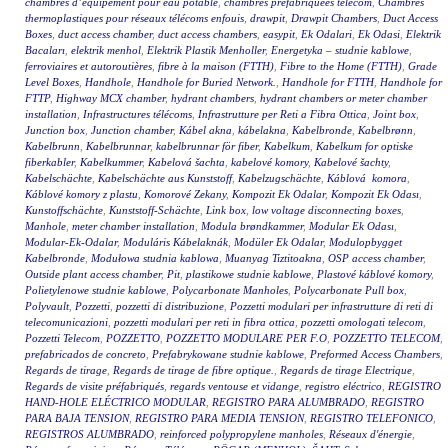
chambres d’équipement pour eau potable
,
chambres préfabriquées telecom
,
Chambres
thermoplastiques pour réseaux télécoms enfouis
,
drawpit
,
Drawpit Chambers
,
Duct Access
Boxes
,
duct access chamber
,
duct access chambers
,
easypit
,
Ek Odalari
,
Ek Odasi
,
Elektrik
Bacaları
,
elektrik menhol
,
Elektrik Plastik Menholler
,
Energetyka – studnie kablowe
,
ferroviaires et autoroutières
,
fibre à la maison (FTTH)
,
Fibre to the Home (FTTH)
,
Grade
Level Boxes
,
Handhole
,
Handhole for Buried Network.
,
Handhole for FTTH
,
Handhole for
FTTP
,
Highway MCX chamber
,
hydrant chambers
,
hydrant chambers or meter chamber
installation
,
Infrastructures télécoms
,
Infrastrutture per Reti a Fibra Ottica
,
Joint box
,
Junction box
,
Junction chamber
,
Kábel akna
,
kábelakna
,
Kabelbronde
,
Kabelbrønn
,
Kabelbrunn
,
Kabelbrunnar
,
kabelbrunnar för fiber
,
Kabelkum
,
Kabelkum for optiske
fiberkabler
,
Kabelkummer
,
Kabelová šachta
,
kabelové komory
,
Kabelové šachty
,
Kabelschächte
,
Kabelschächte aus Kunststoff
,
Kabelzugschächte
,
Káblová komora
,
Káblové komory z plastu
,
Komorové Zekany
,
Kompozit Ek Odalar
,
Kompozit Ek Odası
,
Kunstoffschächte
,
Kunststoff-Schächte
,
Link box
,
low voltage disconnecting boxes
,
Manhole
,
meter chamber installation
,
Modula brøndkammer
,
Modular Ek Odası
,
Modular-Ek-Odalar
,
Moduláris Kábelaknák
,
Modüler Ek Odalar
,
Modulopbygget
Kabelbronde
,
Modułowa studnia kablowa
,
Muanyag Tiztitoakna
,
OSP access chamber
,
Outside plant access chamber
,
Pit
,
plastikowe studnie kablowe
,
Plastové káblové komory
,
Polietylenowe studnie kablowe
,
Polycarbonate Manholes
,
Polycarbonate Pull box
,
Polyvault
,
Pozzetti
,
pozzetti di distribuzione
,
Pozzetti modulari per infrastrutture di reti di
telecomunicazioni
,
pozzetti modulari per reti in fibra ottica
,
pozzetti omologati telecom
,
Pozzetti Telecom
,
POZZETTO
,
POZZETTO MODULARE PER F.O
,
POZZETTO TELECOM
,
prefabricados de concreto
,
Prefabrykowane studnie kablowe
,
Preformed Access Chambers
,
Regards de tirage
,
Regards de tirage de fibre optique.
,
Regards de tirage Electrique
,
Regards de visite préfabriqués
,
regards ventouse et vidange
,
registro eléctrico
,
REGISTRO
HAND-HOLE ELÉCTRICO MODULAR
,
REGISTRO PARA ALUMBRADO
,
REGISTRO
PARA BAJA TENSION
,
REGISTRO PARA MEDIA TENSION
,
REGISTRO TELEFONICO
,
REGISTROS ALUMBRADO
,
reinforced polypropylene manholes
,
Réseaux d'énergie
,