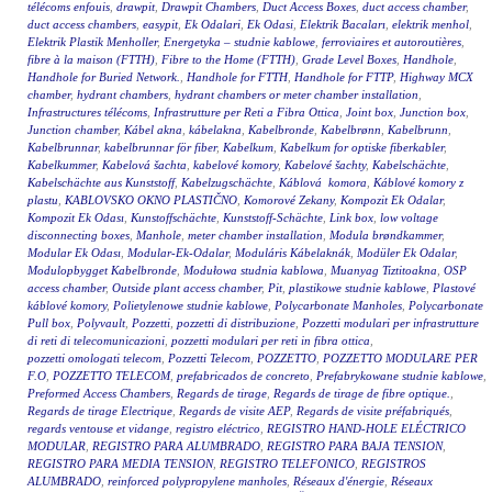
télécoms enfouis
,
drawpit
,
Drawpit Chambers
,
Duct Access Boxes
,
duct access chamber
,
duct access chambers
,
easypit
,
Ek Odalari
,
Ek Odasi
,
Elektrik Bacaları
,
elektrik menhol
,
Elektrik Plastik Menholler
,
Energetyka – studnie kablowe
,
ferroviaires et autoroutières
,
fibre à la maison (FTTH)
,
Fibre to the Home (FTTH)
,
Grade Level Boxes
,
Handhole
,
Handhole for Buried Network.
,
Handhole for FTTH
,
Handhole for FTTP
,
Highway MCX
chamber
,
hydrant chambers
,
hydrant chambers or meter chamber installation
,
Infrastructures télécoms
,
Infrastrutture per Reti a Fibra Ottica
,
Joint box
,
Junction box
,
Junction chamber
,
Kábel akna
,
kábelakna
,
Kabelbronde
,
Kabelbrønn
,
Kabelbrunn
,
Kabelbrunnar
,
kabelbrunnar för fiber
,
Kabelkum
,
Kabelkum for optiske fiberkabler
,
Kabelkummer
,
Kabelová šachta
,
kabelové komory
,
Kabelové šachty
,
Kabelschächte
,
Kabelschächte aus Kunststoff
,
Kabelzugschächte
,
Káblová komora
,
Káblové komory z
plastu
,
KABLOVSKO OKNO PLASTIČNO
,
Komorové Zekany
,
Kompozit Ek Odalar
,
Kompozit Ek Odası
,
Kunstoffschächte
,
Kunststoff-Schächte
,
Link box
,
low voltage
disconnecting boxes
,
Manhole
,
meter chamber installation
,
Modula brøndkammer
,
Modular Ek Odası
,
Modular-Ek-Odalar
,
Moduláris Kábelaknák
,
Modüler Ek Odalar
,
Modulopbygget Kabelbronde
,
Modułowa studnia kablowa
,
Muanyag Tiztitoakna
,
OSP
access chamber
,
Outside plant access chamber
,
Pit
,
plastikowe studnie kablowe
,
Plastové
káblové komory
,
Polietylenowe studnie kablowe
,
Polycarbonate Manholes
,
Polycarbonate
Pull box
,
Polyvault
,
Pozzetti
,
pozzetti di distribuzione
,
Pozzetti modulari per infrastrutture
di reti di telecomunicazioni
,
pozzetti modulari per reti in fibra ottica
,
pozzetti omologati telecom
,
Pozzetti Telecom
,
POZZETTO
,
POZZETTO MODULARE PER
F.O
,
POZZETTO TELECOM
,
prefabricados de concreto
,
Prefabrykowane studnie kablowe
,
Preformed Access Chambers
,
Regards de tirage
,
Regards de tirage de fibre optique.
,
Regards de tirage Electrique
,
Regards de visite AEP
,
Regards de visite préfabriqués
,
regards ventouse et vidange
,
registro eléctrico
,
REGISTRO HAND-HOLE ELÉCTRICO
MODULAR
,
REGISTRO PARA ALUMBRADO
,
REGISTRO PARA BAJA TENSION
,
REGISTRO PARA MEDIA TENSION
,
REGISTRO TELEFONICO
,
REGISTROS
ALUMBRADO
,
reinforced polypropylene manholes
,
Réseaux d'énergie
,
Réseaux