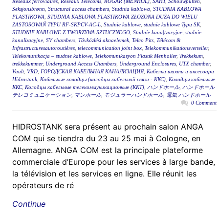
Réseaux ferroviaires
,
Réseaux Télécoms
,
RÖGAR (MENHOL)
,
ŠAHT
,
Schouwputten
,
Seksjonsbrønn
,
Structural access chambers
,
Studnia kablowa
,
STUDNIA KABLOWA
PLASTIKOWA
,
STUDNIA KABLOWA PLASTIKOWA ZŁOŻONA DUŻA DO WIELU
ZASTOSOWAŃ TYPU RF-SKPCV-AC-L
,
Studnie kablowe
,
studnie kablowe Typu SK
,
STUDNIE KABLOWE Z TWORZYWA SZTUCZNEGO
,
Studnie kana|tzacyjne
,
studnie
kanalizacyjne
,
SV chambers
,
Távközlési aknaelemek
,
Telco Pits
,
Télécom &
Infrastructuresautoroutières
,
telecommunication joint box
,
Telekommunikationsverteiler
,
Telekomunikacja – studnie kablowe
,
Telekomünikasyon Plastik Menholler
,
Trekkekum
,
trekkekummer
,
Underground Access Chambers
,
Underground Enclosures
,
UTX chamber
,
Vault
,
VRD
,
ГОРОДСКАЯ КАБЕЛЬНАЯ КАНАЛИЗАЦИЯ
,
Кабелни шахти и аксесоари
Hidrostank
,
Кабельные колодцы (колодцы кабельной связи - ККС)
,
Колодцы кабельные
ККС
,
Колодцы кабельные телекоммуникационные (ККТ)
,
ハンドホール
,
ハンドホール
テレコミュニケーション
,
マンホール
,
モジュラーハンドホール
,
電気 ハンドホール
0 Comment
HIDROSTANK sera présent au prochain salon ANGA
COM qui se tiendra du 23 au 25 mai à Cologne, en
Allemagne. ANGA COM est la principale plateforme
commerciale d’Europe pour les services à large bande,
la télévision et les services en ligne. Elle réunit les
opérateurs de ré
Continue