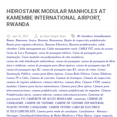
HIDROSTANK MODULAR MANHOLES AT
KAMEMBE INTERNATIONAL AIRPORT,
RWANDA
mai 25, 2021
by Juan Gazpio Irujo
AV chambers
,
brøndkammer
,
Brønn
,
Brønnene
,
brunn
,
Brunnar
,
Brunnarna
,
Buzón de inspección prefabricado
,
Buzón para registros eléctricos
,
Buzones Eléctricos
,
Buzones prefabricados
,
cable
chamber
,
Cable management pit
,
Cable management vault
,
CABLE PIT
,
caixa de acesso
,
Caixa de Luz e Passagem
,
caixa de passagem elétrica
,
Caixa de passagem para
iluminação
,
Caixa modular em polipropileno de alta resistência
,
caixas da rede distribuição subterrânea
,
caixas de passagem
,
caixas de passagem de fibra
ótica e telefonia
,
caixas de passagem para fibras ópticas
,
caixas de passagens tipo R1
,
caixas de passagens tipo R2
,
caixas de passagens tipo R3
,
caixas de visita
,
Caixas
Iluminação Pública
,
caixas para fibras ópticas
,
Caixas Rede Elétrica
,
Caixas Telefonia
,
Caixas TV a Cabo
,
Camara de concreto
,
Camara de hormigon
,
Cámara de inspección
,
camara de registro telefonica
,
cámara eléctrica
,
camara fibra
,
Cámara FTTH
,
camara
modular
,
Cámara para ductos subterráneos
,
Cámara para fibra óptica
,
Cámara para
telecomunicaciones
,
camara prefabricada
,
cámara prefabricada de empalme
,
Cámara
Prefabricadas ducto
,
camara telecom
,
camara telecomunicaciones
,
Camereta de
jonctionare FO
,
CAMERETE DE ACCES MODULARE
,
cameretta
,
CĂMINE DE
CANALIZARE
,
CAMINE DE VIZITARE
,
CAMINE DE VIZITARE DIN MATERIAL
PLASTIC PENTRU CANALIZARE
,
CAMINE PENTRU CABLURI ELECTRICE
SI TELECOMUNICATII
,
Camine petru retele de canalizare
,
Canalisation - Réseaux -
Ouvrages
,
CanalizaçãoSubterrânea de Redes Metálicas e Fibra Óptica
,
Capac inspectie
,