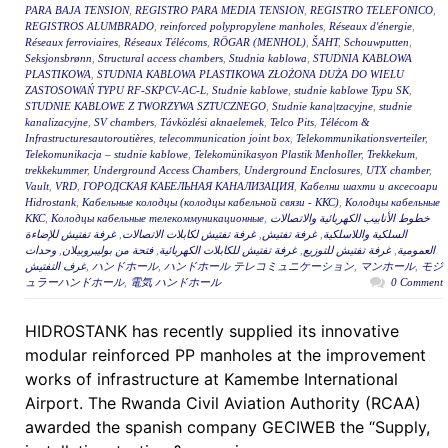
PARA BAJA TENSION
,
REGISTRO PARA MEDIA TENSION
,
REGISTRO TELEFONICO
,
REGISTROS ALUMBRADO
,
reinforced polypropylene manholes
,
Réseaux d'énergie
,
Réseaux ferroviaires
,
Réseaux Télécoms
,
RÖGAR (MENHOL)
,
ŠAHT
,
Schouwputten
,
Seksjonsbrønn
,
Structural access chambers
,
Studnia kablowa
,
STUDNIA KABLOWA
PLASTIKOWA
,
STUDNIA KABLOWA PLASTIKOWA ZŁOŻONA DUŻA DO WIELU
ZASTOSOWAŃ TYPU RF-SKPCV-AC-L
,
Studnie kablowe
,
studnie kablowe Typu SK
,
STUDNIE KABLOWE Z TWORZYWA SZTUCZNEGO
,
Studnie kana|tzacyjne
,
studnie
kanalizacyjne
,
SV chambers
,
Távközlési aknaelemek
,
Telco Pits
,
Télécom &
Infrastructuresautoroutières
,
telecommunication joint box
,
Telekommunikationsverteiler
,
Telekomunikacja – studnie kablowe
,
Telekomünikasyon Plastik Menholler
,
Trekkekum
,
trekkekummer
,
Underground Access Chambers
,
Underground Enclosures
,
UTX chamber
,
Vault
,
VRD
,
ГОРОДСКАЯ КАБЕЛЬНАЯ КАНАЛИЗАЦИЯ
,
Кабелни шахти и аксесоари
Hidrostank
,
Кабельные колодцы (колодцы кабельной связи - ККС)
,
Колодцы кабельные
ККС
,
Колодцы кабельные телекоммуникационные
,
خطوط الأنابيب الكهربائية والاتصالات
غرفة تفتيش للإضاءة
,
غرفة تفتيش لكابلات الاتصالات
,
غرفة تفتيش
,
السلكية واللاسلكية
وحدات
,
فتحة من بوليبروبيلان
,
غرفة تفتيش للكابلات الكهربائية
,
غرفة تفتيش للتوزيع
,
العمومية
غرف التفتيش
,
ハンドホール
,
ハンドホール テレコミュニケーション
,
マンホール
,
モジ
ュラーハンドホール
,
電気 ハンドホール
0 Comment
HIDROSTANK has recently supplied its innovative
modular reinforced PP manholes at the improvement
works of infrastructure at Kamembe International
Airport. The Rwanda Civil Aviation Authority (RCAA)
awarded the spanish company GECIWEB the “Supply,