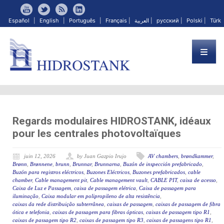
Español
|
English
|
Português
|
Français
|
العربية
|
русский
|
Polski
|
Türk
Regards modulaires HIDROSTANK, idéaux
pour les centrales photovoltaïques
juin 12, 2026
by Juan Gazpio Irujo
AV chambers
,
brøndkammer
,
Brønn
,
Brønnene
,
brunn
,
Brunnar
,
Brunnarna
,
Buzón de inspección prefabricado
,
Buzón para registros eléctricos
,
Buzones Eléctricos
,
Buzones prefabricados
,
cable
chamber
,
Cable management pit
,
Cable management vault
,
CABLE PIT
,
caixa de acesso
,
Caixa de Luz e Passagem
,
caixa de passagem elétrica
,
Caixa de passagem para
iluminação
,
Caixa modular em polipropileno de alta resistência
,
caixas da rede distribuição subterrânea
,
caixas de passagem
,
caixas de passagem de fibra
ótica e telefonia
,
caixas de passagem para fibras ópticas
,
caixas de passagem tipo R1
,
caixas de passagem tipo R2
,
caixas de passagem tipo R3
,
caixas de passagens tipo R1
,