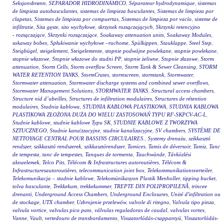
Seksjonsbrønn
,
SEPARADOR HIDRODINÁMICO
,
Séparateur hydrodynamique
,
sistemas
de limpieza autobasculantes
,
sistemas de limpieza basculantes
,
Sistemas de limpieza por
clapetas
,
Sistemas de limpieza por compuertas
,
Sistemas de limpieza por vacío
,
sisteme de
infiltratie
,
Sita gęste
,
sito wychyłowe
,
skrzynek rozsączających
,
Skrzynki retencyjno
- rozsączające
,
Skrzynki rozsączające
,
Soakaway attenuation units
,
Soakaway Modules
,
sokaway bobex
,
Spłukiwanie wychyłowe –ruchome
,
Spülkippen
,
Stauklappe
,
Steel Step
,
Steigbügel
,
steigelement
,
Steigelemente
,
stopnie podwójne powlekane
,
stopnie powlekane
,
stopnie włazowe
,
Stopnie włazowe do studni PP
,
stopnie żeliwne
,
Stopnie złazowe
,
Storm
attenuation
,
Storm Cells
,
Storm overflow Screen
,
Storm Tank & Sewer Cleansing
,
STORM
WATER RETENTION TANKS
,
StormCrates
,
stormscreen
,
stormtank
,
Stormwater
,
Stormwater attenuation
,
Stormwater discharge systems and combined sewer overflows
,
Stormwater Management Solutions
,
STORMWATER TANKS
,
Structural access chambers
,
Structure nid d’abeilles
,
Structures de infiltration modulaires
,
Structures de rétention
modulaires
,
Studnia kablowa
,
STUDNIA KABLOWA PLASTIKOWA
,
STUDNIA KABLOWA
PLASTIKOWA ZŁOŻONA DUŻA DO WIELU ZASTOSOWAŃ TYPU RF-SKPCV-AC-L
,
Studnie kablowe
,
studnie kablowe Typu SK
,
STUDNIE KABLOWE Z TWORZYWA
SZTUCZNEGO
,
Studnie kana|tzacyjne
,
studnie kanalizacyjne
,
SV chambers
,
SYSTÈME DE
NETTOYAGE CENTRAL POUR BASSINS CIRCULAIRES.
,
Systemy drenażu
,
szikkasztó
rendszer
,
szikkasztó rendszerek
,
szikkasztórendszer
,
Tamices
,
Tamis de déversoir
,
Tamiz
,
Tanc
de tempesta
,
tanc de tempestes
,
Tanques de tormenta
,
Tauchwände
,
Távközlési
aknaelemek
,
Telco Pits
,
Télécom & Infrastructures autoroutières
,
Télécom &
Infrastructuresautoroutières
,
telecommunication joint box
,
Telekommunikationsverteiler
,
Telekomunikacja – studnie kablowe
,
Telekomünikasyon Plastik Menholler
,
tipping bucket
,
tolva basculante
,
Trekkekum
,
trekkekummer
,
TREPTE DIN POLIPROPILENĂ
,
trincee
drenanti
,
Underground Access Chambers
,
Underground Enclosures
,
Unité d'infiltration ou
de stockage
,
UTX chamber
,
Uzbrojenie przelewów
,
valvole di ritegno
,
Valvula tipo pinza
,
valvula vortice
,
valvulas pico pato
,
válvulas reguladoras de caudal
,
valvulas vortex
,
Vanne
,
Vault
,
vertedouro de transbordamento
,
Visszatorlódás-csappantyú
,
Visszatorlódás-