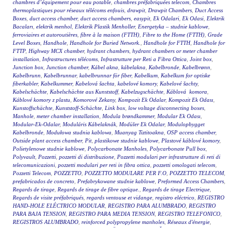
chambres d’équipement pour eau potable
,
chambres préfabriquées telecom
,
Chambres
thermoplastiques pour réseaux télécoms enfouis
,
drawpit
,
Drawpit Chambers
,
Duct Access
Boxes
,
duct access chamber
,
duct access chambers
,
easypit
,
Ek Odalari
,
Ek Odasi
,
Elektrik
Bacaları
,
elektrik menhol
,
Elektrik Plastik Menholler
,
Energetyka – studnie kablowe
,
ferroviaires et autoroutières
,
fibre à la maison (FTTH)
,
Fibre to the Home (FTTH)
,
Grade
Level Boxes
,
Handhole
,
Handhole for Buried Network.
,
Handhole for FTTH
,
Handhole for
FTTP
,
Highway MCX chamber
,
hydrant chambers
,
hydrant chambers or meter chamber
installation
,
Infrastructures télécoms
,
Infrastrutture per Reti a Fibra Ottica
,
Joint box
,
Junction box
,
Junction chamber
,
Kábel akna
,
kábelakna
,
Kabelbronde
,
Kabelbrønn
,
Kabelbrunn
,
Kabelbrunnar
,
kabelbrunnar för fiber
,
Kabelkum
,
Kabelkum for optiske
fiberkabler
,
Kabelkummer
,
Kabelová šachta
,
kabelové komory
,
Kabelové šachty
,
Kabelschächte
,
Kabelschächte aus Kunststoff
,
Kabelzugschächte
,
Káblová komora
,
Káblové komory z plastu
,
Komorové Zekany
,
Kompozit Ek Odalar
,
Kompozit Ek Odası
,
Kunstoffschächte
,
Kunststoff-Schächte
,
Link box
,
low voltage disconnecting boxes
,
Manhole
,
meter chamber installation
,
Modula brøndkammer
,
Modular Ek Odası
,
Modular-Ek-Odalar
,
Moduláris Kábelaknák
,
Modüler Ek Odalar
,
Modulopbygget
Kabelbronde
,
Modułowa studnia kablowa
,
Muanyag Tiztitoakna
,
OSP access chamber
,
Outside plant access chamber
,
Pit
,
plastikowe studnie kablowe
,
Plastové káblové komory
,
Polietylenowe studnie kablowe
,
Polycarbonate Manholes
,
Polycarbonate Pull box
,
Polyvault
,
Pozzetti
,
pozzetti di distribuzione
,
Pozzetti modulari per infrastrutture di reti di
telecomunicazioni
,
pozzetti modulari per reti in fibra ottica
,
pozzetti omologati telecom
,
Pozzetti Telecom
,
POZZETTO
,
POZZETTO MODULARE PER F.O
,
POZZETTO TELECOM
,
prefabricados de concreto
,
Prefabrykowane studnie kablowe
,
Preformed Access Chambers
,
Regards de tirage
,
Regards de tirage de fibre optique.
,
Regards de tirage Electrique
,
Regards de visite préfabriqués
,
regards ventouse et vidange
,
registro eléctrico
,
REGISTRO
HAND-HOLE ELÉCTRICO MODULAR
,
REGISTRO PARA ALUMBRADO
,
REGISTRO
PARA BAJA TENSION
,
REGISTRO PARA MEDIA TENSION
,
REGISTRO TELEFONICO
,
REGISTROS ALUMBRADO
,
reinforced polypropylene manholes
,
Réseaux d'énergie
,