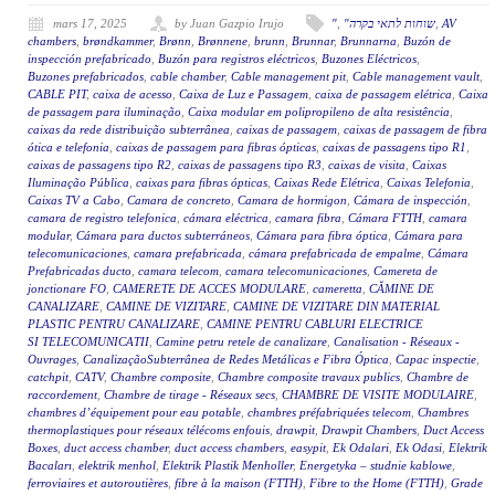
mars 17, 2025
by Juan Gazpio Irujo
"
,
"שוחות לתאי בקרה
,
AV
chambers
,
brøndkammer
,
Brønn
,
Brønnene
,
brunn
,
Brunnar
,
Brunnarna
,
Buzón de
inspección prefabricado
,
Buzón para registros eléctricos
,
Buzones Eléctricos
,
Buzones prefabricados
,
cable chamber
,
Cable management pit
,
Cable management vault
,
CABLE PIT
,
caixa de acesso
,
Caixa de Luz e Passagem
,
caixa de passagem elétrica
,
Caixa
de passagem para iluminação
,
Caixa modular em polipropileno de alta resistência
,
caixas da rede distribuição subterrânea
,
caixas de passagem
,
caixas de passagem de fibra
ótica e telefonia
,
caixas de passagem para fibras ópticas
,
caixas de passagens tipo R1
,
caixas de passagens tipo R2
,
caixas de passagens tipo R3
,
caixas de visita
,
Caixas
Iluminação Pública
,
caixas para fibras ópticas
,
Caixas Rede Elétrica
,
Caixas Telefonia
,
Caixas TV a Cabo
,
Camara de concreto
,
Camara de hormigon
,
Cámara de inspección
,
camara de registro telefonica
,
cámara eléctrica
,
camara fibra
,
Cámara FTTH
,
camara
modular
,
Cámara para ductos subterráneos
,
Cámara para fibra óptica
,
Cámara para
telecomunicaciones
,
camara prefabricada
,
cámara prefabricada de empalme
,
Cámara
Prefabricadas ducto
,
camara telecom
,
camara telecomunicaciones
,
Camereta de
jonctionare FO
,
CAMERETE DE ACCES MODULARE
,
cameretta
,
CĂMINE DE
CANALIZARE
,
CAMINE DE VIZITARE
,
CAMINE DE VIZITARE DIN MATERIAL
PLASTIC PENTRU CANALIZARE
,
CAMINE PENTRU CABLURI ELECTRICE
SI TELECOMUNICATII
,
Camine petru retele de canalizare
,
Canalisation - Réseaux -
Ouvrages
,
CanalizaçãoSubterrânea de Redes Metálicas e Fibra Óptica
,
Capac inspectie
,
catchpit
,
CATV
,
Chambre composite
,
Chambre composite travaux publics
,
Chambre de
raccordement
,
Chambre de tirage - Réseaux secs
,
CHAMBRE DE VISITE MODULAIRE
,
chambres d’équipement pour eau potable
,
chambres préfabriquées telecom
,
Chambres
thermoplastiques pour réseaux télécoms enfouis
,
drawpit
,
Drawpit Chambers
,
Duct Access
Boxes
,
duct access chamber
,
duct access chambers
,
easypit
,
Ek Odalari
,
Ek Odasi
,
Elektrik
Bacaları
,
elektrik menhol
,
Elektrik Plastik Menholler
,
Energetyka – studnie kablowe
,
ferroviaires et autoroutières
,
fibre à la maison (FTTH)
,
Fibre to the Home (FTTH)
,
Grade