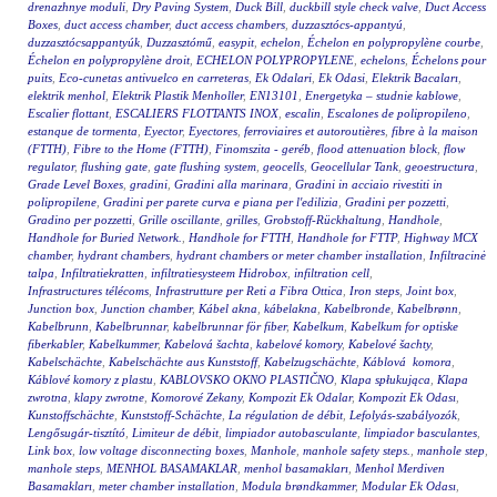
drenazhnye moduli
,
Dry Paving System
,
Duck Bill
,
duckbill style check valve
,
Duct Access
Boxes
,
duct access chamber
,
duct access chambers
,
duzzasztócs-appantyú
,
duzzasztócsappantyúk
,
Duzzasztómű
,
easypit
,
echelon
,
Échelon en polypropylène courbe
,
Échelon en polypropylène droit
,
ECHELON POLYPROPYLENE
,
echelons
,
Échelons pour
puits
,
Eco-cunetas antivuelco en carreteras
,
Ek Odalari
,
Ek Odasi
,
Elektrik Bacaları
,
elektrik menhol
,
Elektrik Plastik Menholler
,
EN13101
,
Energetyka – studnie kablowe
,
Escalier flottant
,
ESCALIERS FLOTTANTS INOX
,
escalin
,
Escalones de polipropileno
,
estanque de tormenta
,
Eyector
,
Eyectores
,
ferroviaires et autoroutières
,
fibre à la maison
(FTTH)
,
Fibre to the Home (FTTH)
,
Finomszita - geréb
,
flood attenuation block
,
flow
regulator
,
flushing gate
,
gate flushing system
,
geocells
,
Geocellular Tank
,
geoestructura
,
Grade Level Boxes
,
gradini
,
Gradini alla marinara
,
Gradini in acciaio rivestiti in
polipropilene
,
Gradini per parete curva e piana per l'edilizia
,
Gradini per pozzetti
,
Gradino per pozzetti
,
Grille oscillante
,
grilles
,
Grobstoff-Rückhaltung
,
Handhole
,
Handhole for Buried Network.
,
Handhole for FTTH
,
Handhole for FTTP
,
Highway MCX
chamber
,
hydrant chambers
,
hydrant chambers or meter chamber installation
,
Infiltracinė
talpa
,
Infiltratiekratten
,
infiltratiesysteem Hidrobox
,
infiltration cell
,
Infrastructures télécoms
,
Infrastrutture per Reti a Fibra Ottica
,
Iron steps
,
Joint box
,
Junction box
,
Junction chamber
,
Kábel akna
,
kábelakna
,
Kabelbronde
,
Kabelbrønn
,
Kabelbrunn
,
Kabelbrunnar
,
kabelbrunnar för fiber
,
Kabelkum
,
Kabelkum for optiske
fiberkabler
,
Kabelkummer
,
Kabelová šachta
,
kabelové komory
,
Kabelové šachty
,
Kabelschächte
,
Kabelschächte aus Kunststoff
,
Kabelzugschächte
,
Káblová komora
,
Káblové komory z plastu
,
KABLOVSKO OKNO PLASTIČNO
,
Klapa spłukująca
,
Klapa
zwrotna
,
klapy zwrotne
,
Komorové Zekany
,
Kompozit Ek Odalar
,
Kompozit Ek Odası
,
Kunstoffschächte
,
Kunststoff-Schächte
,
La régulation de débit
,
Lefolyás-szabályozók
,
Lengősugár-tisztító
,
Limiteur de débit
,
limpiador autobasculante
,
limpiador basculantes
,
Link box
,
low voltage disconnecting boxes
,
Manhole
,
manhole safety steps.
,
manhole step
,
manhole steps
,
MENHOL BASAMAKLAR
,
menhol basamakları
,
Menhol Merdiven
Basamakları
,
meter chamber installation
,
Modula brøndkammer
,
Modular Ek Odası
,