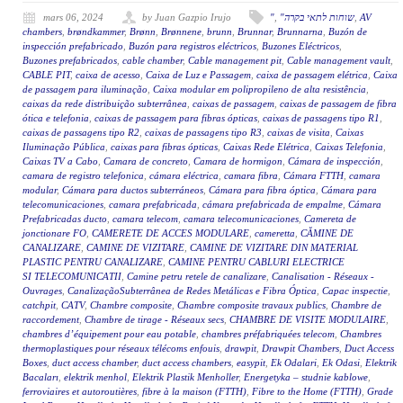
mars 06, 2024
by Juan Gazpio Irujo
"
,
"שוחות לתאי בקרה
,
AV
chambers
,
brøndkammer
,
Brønn
,
Brønnene
,
brunn
,
Brunnar
,
Brunnarna
,
Buzón de
inspección prefabricado
,
Buzón para registros eléctricos
,
Buzones Eléctricos
,
Buzones prefabricados
,
cable chamber
,
Cable management pit
,
Cable management vault
,
CABLE PIT
,
caixa de acesso
,
Caixa de Luz e Passagem
,
caixa de passagem elétrica
,
Caixa
de passagem para iluminação
,
Caixa modular em polipropileno de alta resistência
,
caixas da rede distribuição subterrânea
,
caixas de passagem
,
caixas de passagem de fibra
ótica e telefonia
,
caixas de passagem para fibras ópticas
,
caixas de passagens tipo R1
,
caixas de passagens tipo R2
,
caixas de passagens tipo R3
,
caixas de visita
,
Caixas
Iluminação Pública
,
caixas para fibras ópticas
,
Caixas Rede Elétrica
,
Caixas Telefonia
,
Caixas TV a Cabo
,
Camara de concreto
,
Camara de hormigon
,
Cámara de inspección
,
camara de registro telefonica
,
cámara eléctrica
,
camara fibra
,
Cámara FTTH
,
camara
modular
,
Cámara para ductos subterráneos
,
Cámara para fibra óptica
,
Cámara para
telecomunicaciones
,
camara prefabricada
,
cámara prefabricada de empalme
,
Cámara
Prefabricadas ducto
,
camara telecom
,
camara telecomunicaciones
,
Camereta de
jonctionare FO
,
CAMERETE DE ACCES MODULARE
,
cameretta
,
CĂMINE DE
CANALIZARE
,
CAMINE DE VIZITARE
,
CAMINE DE VIZITARE DIN MATERIAL
PLASTIC PENTRU CANALIZARE
,
CAMINE PENTRU CABLURI ELECTRICE
SI TELECOMUNICATII
,
Camine petru retele de canalizare
,
Canalisation - Réseaux -
Ouvrages
,
CanalizaçãoSubterrânea de Redes Metálicas e Fibra Óptica
,
Capac inspectie
,
catchpit
,
CATV
,
Chambre composite
,
Chambre composite travaux publics
,
Chambre de
raccordement
,
Chambre de tirage - Réseaux secs
,
CHAMBRE DE VISITE MODULAIRE
,
chambres d’équipement pour eau potable
,
chambres préfabriquées telecom
,
Chambres
thermoplastiques pour réseaux télécoms enfouis
,
drawpit
,
Drawpit Chambers
,
Duct Access
Boxes
,
duct access chamber
,
duct access chambers
,
easypit
,
Ek Odalari
,
Ek Odasi
,
Elektrik
Bacaları
,
elektrik menhol
,
Elektrik Plastik Menholler
,
Energetyka – studnie kablowe
,
ferroviaires et autoroutières
,
fibre à la maison (FTTH)
,
Fibre to the Home (FTTH)
,
Grade