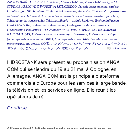
ZASTOSOWAŃ TYPU RF-SKPCV-AC-L
,
Studnie kablowe
,
studnie kablowe Typu SK
,
STUDNIE KABLOWE Z TWORZYWA SZTUCZNEGO
,
Studnie kana|tzacyjne
,
studnie
kanalizacyjne
,
SV chambers
,
Távközlési aknaelemek
,
Telco Pits
,
Télécom & Infrastructures
autoroutières
,
Télécom & Infrastructuresautoroutières
,
telecommunication joint box
,
Telekommunikationsverteiler
,
Telekomunikacja – studnie kablowe
,
Telekomünikasyon
Plastik Menholler
,
Trekkekum
,
trekkekummer
,
Underground Access Chambers
,
Underground Enclosures
,
UTX chamber
,
Vault
,
VRD
,
ГОРОДСКАЯ КАБЕЛЬНАЯ
КАНАЛИЗАЦИЯ
,
Кабелни шахти и аксесоари Hidrostank
,
Кабельные колодцы
(колодцы кабельной связи - ККС)
,
Колодцы кабельные ККС
,
Колодцы кабельные
телекоммуникационные (ККТ)
,
ハンドホール
,
ハンドホール テレコミュニケーション
,
マンホール
,
モジュラーハンドホール
,
電気 ハンドホール
0 Comment
HIDROSTANK sera présent au prochain salon ANGA
COM qui se tiendra du 19 au 21 mai à Cologne, en
Allemagne. ANGA COM est la principale plateforme
commerciale d’Europe pour les services à large bande,
la télévision et les services en ligne. Elle réunit les
opérateurs de ré
Continue