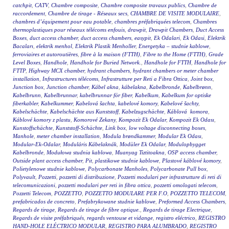
catchpit
,
CATV
,
Chambre composite
,
Chambre composite travaux publics
,
Chambre de
raccordement
,
Chambre de tirage - Réseaux secs
,
CHAMBRE DE VISITE MODULAIRE
,
chambres d’équipement pour eau potable
,
chambres préfabriquées telecom
,
Chambres
thermoplastiques pour réseaux télécoms enfouis
,
drawpit
,
Drawpit Chambers
,
Duct Access
Boxes
,
duct access chamber
,
duct access chambers
,
easypit
,
Ek Odalari
,
Ek Odasi
,
Elektrik
Bacaları
,
elektrik menhol
,
Elektrik Plastik Menholler
,
Energetyka – studnie kablowe
,
ferroviaires et autoroutières
,
fibre à la maison (FTTH)
,
Fibre to the Home (FTTH)
,
Grade
Level Boxes
,
Handhole
,
Handhole for Buried Network.
,
Handhole for FTTH
,
Handhole for
FTTP
,
Highway MCX chamber
,
hydrant chambers
,
hydrant chambers or meter chamber
installation
,
Infrastructures télécoms
,
Infrastrutture per Reti a Fibra Ottica
,
Joint box
,
Junction box
,
Junction chamber
,
Kábel akna
,
kábelakna
,
Kabelbronde
,
Kabelbrønn
,
Kabelbrunn
,
Kabelbrunnar
,
kabelbrunnar för fiber
,
Kabelkum
,
Kabelkum for optiske
fiberkabler
,
Kabelkummer
,
Kabelová šachta
,
kabelové komory
,
Kabelové šachty
,
Kabelschächte
,
Kabelschächte aus Kunststoff
,
Kabelzugschächte
,
Káblová komora
,
Káblové komory z plastu
,
Komorové Zekany
,
Kompozit Ek Odalar
,
Kompozit Ek Odası
,
Kunstoffschächte
,
Kunststoff-Schächte
,
Link box
,
low voltage disconnecting boxes
,
Manhole
,
meter chamber installation
,
Modula brøndkammer
,
Modular Ek Odası
,
Modular-Ek-Odalar
,
Moduláris Kábelaknák
,
Modüler Ek Odalar
,
Modulopbygget
Kabelbronde
,
Modułowa studnia kablowa
,
Muanyag Tiztitoakna
,
OSP access chamber
,
Outside plant access chamber
,
Pit
,
plastikowe studnie kablowe
,
Plastové káblové komory
,
Polietylenowe studnie kablowe
,
Polycarbonate Manholes
,
Polycarbonate Pull box
,
Polyvault
,
Pozzetti
,
pozzetti di distribuzione
,
Pozzetti modulari per infrastrutture di reti di
telecomunicazioni
,
pozzetti modulari per reti in fibra ottica
,
pozzetti omologati telecom
,
Pozzetti Telecom
,
POZZETTO
,
POZZETTO MODULARE PER F.O
,
POZZETTO TELECOM
,
prefabricados de concreto
,
Prefabrykowane studnie kablowe
,
Preformed Access Chambers
,
Regards de tirage
,
Regards de tirage de fibre optique.
,
Regards de tirage Electrique
,
Regards de visite préfabriqués
,
regards ventouse et vidange
,
registro eléctrico
,
REGISTRO
HAND-HOLE ELÉCTRICO MODULAR
,
REGISTRO PARA ALUMBRADO
,
REGISTRO