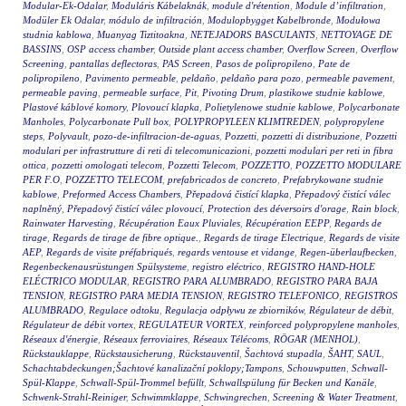
Modular-Ek-Odalar
,
Moduláris Kábelaknák
,
module d'rétention
,
Module d’infiltration
,
Modüler Ek Odalar
,
módulo de infiltración
,
Modulopbygget Kabelbronde
,
Modułowa
studnia kablowa
,
Muanyag Tiztitoakna
,
NETEJADORS BASCULANTS
,
NETTOYAGE DE
BASSINS
,
OSP access chamber
,
Outside plant access chamber
,
Overflow Screen
,
Overflow
Screening
,
pantallas deflectoras
,
PAS Screen
,
Pasos de polipropileno
,
Pate de
polipropileno
,
Pavimento permeable
,
peldaño
,
peldaño para pozo
,
permeable pavement
,
permeable paving
,
permeable surface
,
Pit
,
Pivoting Drum
,
plastikowe studnie kablowe
,
Plastové káblové komory
,
Plovoucí klapka
,
Polietylenowe studnie kablowe
,
Polycarbonate
Manholes
,
Polycarbonate Pull box
,
POLYPROPYLEEN KLIMTREDEN
,
polypropylene
steps
,
Polyvault
,
pozo-de-infiltracion-de-aguas
,
Pozzetti
,
pozzetti di distribuzione
,
Pozzetti
modulari per infrastrutture di reti di telecomunicazioni
,
pozzetti modulari per reti in fibra
ottica
,
pozzetti omologati telecom
,
Pozzetti Telecom
,
POZZETTO
,
POZZETTO MODULARE
PER F.O
,
POZZETTO TELECOM
,
prefabricados de concreto
,
Prefabrykowane studnie
kablowe
,
Preformed Access Chambers
,
Přepadová čistící klapka
,
Přepadový čistící válec
naplněný
,
Přepadový čistící válec plovoucí
,
Protection des déversoirs d'orage
,
Rain block
,
Rainwater Harvesting
,
Récupération Eaux Pluviales
,
Récupération EEPP
,
Regards de
tirage
,
Regards de tirage de fibre optique.
,
Regards de tirage Electrique
,
Regards de visite
AEP
,
Regards de visite préfabriqués
,
regards ventouse et vidange
,
Regen-überlaufbecken
,
Regenbeckenausrüstungen Spülsysteme
,
registro eléctrico
,
REGISTRO HAND-HOLE
ELÉCTRICO MODULAR
,
REGISTRO PARA ALUMBRADO
,
REGISTRO PARA BAJA
TENSION
,
REGISTRO PARA MEDIA TENSION
,
REGISTRO TELEFONICO
,
REGISTROS
ALUMBRADO
,
Regulace odtoku
,
Regulacja odpływu ze zbiorników
,
Régulateur de débit
,
Régulateur de débit vortex
,
REGULATEUR VORTEX
,
reinforced polypropylene manholes
,
Réseaux d'énergie
,
Réseaux ferroviaires
,
Réseaux Télécoms
,
RÖGAR (MENHOL)
,
Rückstauklappe
,
Rückstausicherung
,
Rückstauventil
,
Šachtová stupadla
,
ŠAHT
,
SAUL
,
Schachtabdeckungen;Šachtové kanalizační poklopy;Tampons
,
Schouwputten
,
Schwall-
Spül-Klappe
,
Schwall-Spül-Trommel befüllt
,
Schwallspülung für Becken und Kanäle
,
Schwenk-Strahl-Reiniger
,
Schwimmklappe
,
Schwingrechen
,
Screening & Water Treatment
,