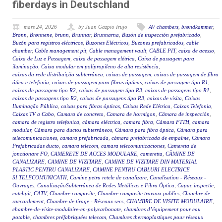
fiberdays in Deutschland
mars 24, 2026
by Juan Gazpio Irujo
AV chambers
,
brøndkammer
,
Brønn
,
Brønnene
,
brunn
,
Brunnar
,
Brunnarna
,
Buzón de inspección prefabricado
,
Buzón para registros eléctricos
,
Buzones Eléctricos
,
Buzones prefabricados
,
cable
chamber
,
Cable management pit
,
Cable management vault
,
CABLE PIT
,
caixa de acesso
,
Caixa de Luz e Passagem
,
caixa de passagem elétrica
,
Caixa de passagem para
iluminação
,
Caixa modular em polipropileno de alta resistência
,
caixas da rede distribuição subterrânea
,
caixas de passagem
,
caixas de passagem de fibra
ótica e telefonia
,
caixas de passagem para fibras ópticas
,
caixas de passagem tipo R1
,
caixas de passagem tipo R2
,
caixas de passagem tipo R3
,
caixas de passagens tipo R1
,
caixas de passagens tipo R2
,
caixas de passagens tipo R3
,
caixas de visita
,
Caixas
Iluminação Pública
,
caixas para fibras ópticas
,
Caixas Rede Elétrica
,
Caixas Telefonia
,
Caixas TV a Cabo
,
Camara de concreto
,
Camara de hormigon
,
Cámara de inspección
,
camara de registro telefonica
,
cámara eléctrica
,
camara fibra
,
Cámara FTTH
,
camara
modular
,
Cámara para ductos subterráneos
,
Cámara para fibra óptica
,
Cámara para
telecomunicaciones
,
camara prefabricada
,
cámara prefabricada de empalme
,
Cámara
Prefabricadas ducto
,
camara telecom
,
camara telecomunicaciones
,
Camereta de
jonctionare FO
,
CAMERETE DE ACCES MODULARE
,
cameretta
,
CĂMINE DE
CANALIZARE
,
CAMINE DE VIZITARE
,
CAMINE DE VIZITARE DIN MATERIAL
PLASTIC PENTRU CANALIZARE
,
CAMINE PENTRU CABLURI ELECTRICE
SI TELECOMUNICATII
,
Camine petru retele de canalizare
,
Canalisation - Réseaux -
Ouvrages
,
CanalizaçãoSubterrânea de Redes Metálicas e Fibra Óptica
,
Capac inspectie
,
catchpit
,
CATV
,
Chambre composite
,
Chambre composite travaux publics
,
Chambre de
raccordement
,
Chambre de tirage - Réseaux secs
,
CHAMBRE DE VISITE MODULAIRE
,
chambre-de-visite-modulaire-en-polycarbonate
,
chambres d’équipement pour eau
potable
,
chambres préfabriquées telecom
,
Chambres thermoplastiques pour réseaux