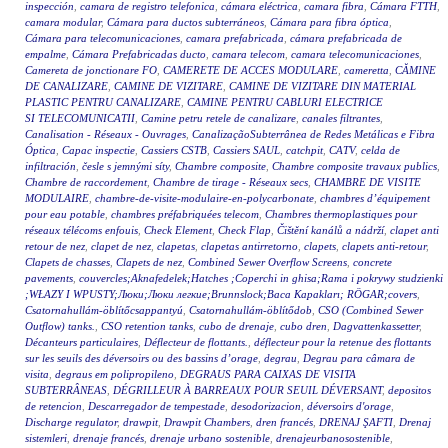
inspección
,
camara de registro telefonica
,
cámara eléctrica
,
camara fibra
,
Cámara FTTH
,
camara modular
,
Cámara para ductos subterráneos
,
Cámara para fibra óptica
,
Cámara para telecomunicaciones
,
camara prefabricada
,
cámara prefabricada de
empalme
,
Cámara Prefabricadas ducto
,
camara telecom
,
camara telecomunicaciones
,
Camereta de jonctionare FO
,
CAMERETE DE ACCES MODULARE
,
cameretta
,
CĂMINE
DE CANALIZARE
,
CAMINE DE VIZITARE
,
CAMINE DE VIZITARE DIN MATERIAL
PLASTIC PENTRU CANALIZARE
,
CAMINE PENTRU CABLURI ELECTRICE
SI TELECOMUNICATII
,
Camine petru retele de canalizare
,
canales filtrantes
,
Canalisation - Réseaux - Ouvrages
,
CanalizaçãoSubterrânea de Redes Metálicas e Fibra
Óptica
,
Capac inspectie
,
Cassiers CSTB
,
Cassiers SAUL
,
catchpit
,
CATV
,
celda de
infiltración
,
česle s jemnými síty
,
Chambre composite
,
Chambre composite travaux publics
,
Chambre de raccordement
,
Chambre de tirage - Réseaux secs
,
CHAMBRE DE VISITE
MODULAIRE
,
chambre-de-visite-modulaire-en-polycarbonate
,
chambres d’équipement
pour eau potable
,
chambres préfabriquées telecom
,
Chambres thermoplastiques pour
réseaux télécoms enfouis
,
Check Element
,
Check Flap
,
Čištění kanálů a nádrží
,
clapet anti
retour de nez
,
clapet de nez
,
clapetas
,
clapetas antirretorno
,
clapets
,
clapets anti-retour
,
Clapets de chasses
,
Clapets de nez
,
Combined Sewer Overflow Screens
,
concrete
pavements
,
couvercles;Aknafedelek;Hatches ;Coperchi in ghisa;Rama i pokrywy studzienki
;WŁAZY I WPUSTY;Люки;Люки легкие;Brunnslock;Baca Kapakları; RÖGAR;covers
,
Csatornahullám-öblítőcsappantyú
,
Csatornahullám-öblítődob
,
CSO (Combined Sewer
Outflow) tanks.
,
CSO retention tanks
,
cubo de drenaje
,
cubo dren
,
Dagvattenkassetter
,
Décanteurs particulaires
,
Déflecteur de flottants.
,
déflecteur pour la retenue des flottants
sur les seuils des déversoirs ou des bassins d’orage
,
degrau
,
Degrau para câmara de
visita
,
degraus em polipropileno
,
DEGRAUS PARA CAIXAS DE VISITA
SUBTERRÂNEAS
,
DÉGRILLEUR À BARREAUX POUR SEUIL DÉVERSANT
,
depositos
de retencion
,
Descarregador de tempestade
,
desodorizacion
,
déversoirs d'orage
,
Discharge regulator
,
drawpit
,
Drawpit Chambers
,
dren francés
,
DRENAJ ŞAFTI
,
Drenaj
sistemleri
,
drenaje francés
,
drenaje urbano sostenible
,
drenajeurbanosostenible
,