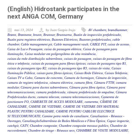
(English) Hidrostank participates in the
next ANGA COM, Germany
mai 13, 2024
by Juan Gazpio Irujo
AV chambers
,
brøndkammer
,
Brønn
,
Brønnene
,
brunn
,
Brunnar
,
Brunnarna
,
Buzón de inspección prefabricado
,
Buzón para registros eléctricos
,
Buzones Eléctricos
,
Buzones prefabricados
,
cable
chamber
,
Cable management pit
,
Cable management vault
,
CABLE PIT
,
caixa de acesso
,
Caixa de Luz e Passagem
,
caixa de passagem elétrica
,
Caixa de passagem para
iluminação
,
Caixa modular em polipropileno de alta resistência
,
caixas da rede distribuição subterrânea
,
caixas de passagem
,
caixas de passagem de fibra
ótica e telefonia
,
caixas de passagem para fibras ópticas
,
caixas de passagens tipo R1
,
caixas de passagens tipo R2
,
caixas de passagens tipo R3
,
caixas de visita
,
Caixas
Iluminação Pública
,
caixas para fibras ópticas
,
Caixas Rede Elétrica
,
Caixas Telefonia
,
Caixas TV a Cabo
,
Camara de concreto
,
Camara de hormigon
,
Cámara de inspección
,
camara de registro telefonica
,
cámara eléctrica
,
camara fibra
,
Cámara FTTH
,
camara
modular
,
Cámara para ductos subterráneos
,
Cámara para fibra óptica
,
Cámara para
telecomunicaciones
,
camara prefabricada
,
cámara prefabricada de empalme
,
Cámara
Prefabricadas ducto
,
camara telecom
,
camara telecomunicaciones
,
Camereta de
jonctionare FO
,
CAMERETE DE ACCES MODULARE
,
cameretta
,
CĂMINE DE
CANALIZARE
,
CAMINE DE VIZITARE
,
CAMINE DE VIZITARE DIN MATERIAL
PLASTIC PENTRU CANALIZARE
,
CAMINE PENTRU CABLURI ELECTRICE
SI TELECOMUNICATII
,
Camine petru retele de canalizare
,
Canalisation - Réseaux -
Ouvrages
,
CanalizaçãoSubterrânea de Redes Metálicas e Fibra Óptica
,
Capac inspectie
,
catchpit
,
CATV
,
Chambre composite
,
Chambre composite travaux publics
,
Chambre de
raccordement
,
Chambre de tirage - Réseaux secs
,
CHAMBRE DE VISITE MODULAIRE
,