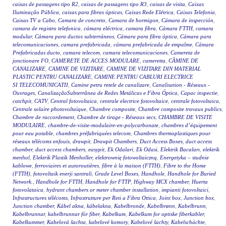
caixas de passagens tipo R2
,
caixas de passagens tipo R3
,
caixas de visita
,
Caixas
Iluminação Pública
,
caixas para fibras ópticas
,
Caixas Rede Elétrica
,
Caixas Telefonia
,
Caixas TV a Cabo
,
Camara de concreto
,
Camara de hormigon
,
Cámara de inspección
,
camara de registro telefonica
,
cámara eléctrica
,
camara fibra
,
Cámara FTTH
,
camara
modular
,
Cámara para ductos subterráneos
,
Cámara para fibra óptica
,
Cámara para
telecomunicaciones
,
camara prefabricada
,
cámara prefabricada de empalme
,
Cámara
Prefabricadas ducto
,
camara telecom
,
camara telecomunicaciones
,
Camereta de
jonctionare FO
,
CAMERETE DE ACCES MODULARE
,
cameretta
,
CĂMINE DE
CANALIZARE
,
CAMINE DE VIZITARE
,
CAMINE DE VIZITARE DIN MATERIAL
PLASTIC PENTRU CANALIZARE
,
CAMINE PENTRU CABLURI ELECTRICE
SI TELECOMUNICATII
,
Camine petru retele de canalizare
,
Canalisation - Réseaux -
Ouvrages
,
CanalizaçãoSubterrânea de Redes Metálicas e Fibra Óptica
,
Capac inspectie
,
catchpit
,
CATV
,
Central fotovoltaica
,
centrale electrice fotovoltaice
,
centrale fotovoltaica
,
Centrale solaire photovoltaïque
,
Chambre composite
,
Chambre composite travaux publics
,
Chambre de raccordement
,
Chambre de tirage - Réseaux secs
,
CHAMBRE DE VISITE
MODULAIRE
,
chambre-de-visite-modulaire-en-polycarbonate
,
chambres d’équipement
pour eau potable
,
chambres préfabriquées telecom
,
Chambres thermoplastiques pour
réseaux télécoms enfouis
,
drawpit
,
Drawpit Chambers
,
Duct Access Boxes
,
duct access
chamber
,
duct access chambers
,
easypit
,
Ek Odalari
,
Ek Odasi
,
Elektrik Bacaları
,
elektrik
menhol
,
Elektrik Plastik Menholler
,
elektrownię fotowoltaiczną
,
Energetyka – studnie
kablowe
,
ferroviaires et autoroutières
,
fibre à la maison (FTTH)
,
Fibre to the Home
(FTTH)
,
fotovoltaik enerji santrali
,
Grade Level Boxes
,
Handhole
,
Handhole for Buried
Network.
,
Handhole for FTTH
,
Handhole for FTTP
,
Highway MCX chamber
,
Huerta
fotovolataica
,
hydrant chambers or meter chamber installation
,
impianti fotovoltaici
,
Infrastructures télécoms
,
Infrastrutture per Reti a Fibra Ottica
,
Joint box
,
Junction box
,
Junction chamber
,
Kábel akna
,
kábelakna
,
Kabelbronde
,
Kabelbrønn
,
Kabelbrunn
,
Kabelbrunnar
,
kabelbrunnar för fiber
,
Kabelkum
,
Kabelkum for optiske fiberkabler
,
Kabelkummer
,
Kabelová šachta
,
kabelové komory
,
Kabelové šachty
,
Kabelschächte
,