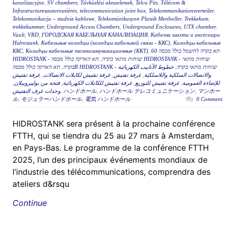
kanalizacyjne
,
SV chambers
,
Távközlési aknaelemek
,
Telco Pits
,
Télécom &
Infrastructuresautoroutières
,
telecommunication joint box
,
Telekommunikationsverteiler
,
Telekomunikacja – studnie kablowe
,
Telekomünikasyon Plastik Menholler
,
Trekkekum
,
trekkekummer
,
Underground Access Chambers
,
Underground Enclosures
,
UTX chamber
,
Vault
,
VRD
,
ГОРОДСКАЯ КАБЕЛЬНАЯ КАНАЛИЗАЦИЯ
,
Кабелни шахти и аксесоари
Hidrostank
,
Кабельные колодцы (колодцы кабельной связи - ККС)
,
Колодцы кабельные
ККС
,
Колодцы кабельные телекоммуникационные (ККТ)
,
תא בקרה לחשמל כולל מכסה 60
תא הארקה כולל מכסה HIDROSTANK - שוחות מתאי
,
HIDROSTANK - שוחות מתאי בקרה
,
בקרה
خطوط الأنابيب الكهربائية
,
תא הארקה כולל מכסהB HIDROSTANK - שוחות מתאי בקרה
غرفة تفتيش
,
غرفة تفتيش لكابلات الاتصالات
,
غرفة تفتيش
,
والاتصالات السلكية واللاسلكية
,
فتحة من بوليبروبيلان
,
غرفة تفتيش للكابلات الكهربائية
,
غرفة تفتيش للتوزيع
,
للإضاءة العمومية
وحدات غرف التفتيش
,
ハンドホール
,
ハンドホール テレコミュニケーション
,
マンホー
ル
,
モジュラーハンドホール
,
電気 ハンドホール
0 Comment
HIDROSTANK sera présent à la prochaine conférence
FTTH, qui se tiendra du 25 au 27 mars à Amsterdam,
en Pays-Bas. Le programme de la conférence FTTH
2025, l’un des principaux événements mondiaux de
l’industrie des télécommunications, comprendra des
ateliers d&rsqu
Continue