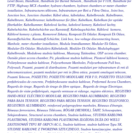
Level Boxes
,
Handhole
,
Handhole for Buried Network.
,
Handhole for FTTH
,
Handhole for
FTTP
,
Highway MCX chamber
,
hydrant chambers
,
hydrant chambers or meter chamber
installation
,
Infrastructures télécoms
,
Infrastrutture per Reti a Fibra Ottica
,
Joint box
,
Junction box
,
Junction chamber
,
Kábel akna
,
kábelakna
,
Kabelbronde
,
Kabelbrønn
,
Kabelbrunn
,
Kabelbrunnar
,
kabelbrunnar för fiber
,
Kabelkum
,
Kabelkum for optiske
fiberkabler
,
Kabelkummer
,
Kabelová šachta
,
kabelové komory
,
Kabelové šachty
,
Kabelschächte
,
Kabelschächte aus Kunststoff
,
Kabelzugschächte
,
Káblová komora
,
Káblové komory z plastu
,
Komorové Zekany
,
Kompozit Ek Odalar
,
Kompozit Ek Odası
,
Kunstoffschächte
,
Kunststoff-Schächte
,
Link box
,
low voltage disconnecting boxes
,
Manhole
,
meter chamber installation
,
Modula brøndkammer
,
Modular Ek Odası
,
Modular-Ek-Odalar
,
Moduláris Kábelaknák
,
Modüler Ek Odalar
,
Modulopbygget
Kabelbronde
,
Modułowa studnia kablowa
,
Muanyag Tiztitoakna
,
OSP access chamber
,
Outside plant access chamber
,
Pit
,
plastikowe studnie kablowe
,
Plastové káblové komory
,
Polietylenowe studnie kablowe
,
Polycarbonate Manholes
,
Polycarbonate Pull box
,
Polyvault
,
Pozzetti
,
pozzetti di distribuzione
,
Pozzetti modulari per infrastrutture di reti di
telecomunicazioni
,
pozzetti modulari per reti in fibra ottica
,
pozzetti omologati telecom
,
Pozzetti Telecom
,
POZZETTO
,
POZZETTO MODULARE PER F.O
,
POZZETTO TELECOM
,
prefabricados de concreto
,
Prefabrykowane studnie kablowe
,
Preformed Access Chambers
,
Regards de tirage
,
Regards de tirage de fibre optique.
,
Regards de tirage Electrique
,
Regards de visite préfabriqués
,
regards ventouse et vidange
,
registro eléctrico
,
REGISTRO
HAND-HOLE ELÉCTRICO MODULAR
,
REGISTRO PARA ALUMBRADO
,
REGISTRO
PARA BAJA TENSION
,
REGISTRO PARA MEDIA TENSION
,
REGISTRO TELEFONICO
,
REGISTROS ALUMBRADO
,
reinforced polypropylene manholes
,
Réseaux d'énergie
,
Réseaux ferroviaires
,
Réseaux Télécoms
,
RÖGAR (MENHOL)
,
ŠAHT
,
Schouwputten
,
Seksjonsbrønn
,
Structural access chambers
,
Studnia kablowa
,
STUDNIA KABLOWA
PLASTIKOWA
,
STUDNIA KABLOWA PLASTIKOWA ZŁOŻONA DUŻA DO WIELU
ZASTOSOWAŃ TYPU RF-SKPCV-AC-L
,
Studnie kablowe
,
studnie kablowe Typu SK
,
STUDNIE KABLOWE Z TWORZYWA SZTUCZNEGO
,
Studnie kana|tzacyjne
,
studnie