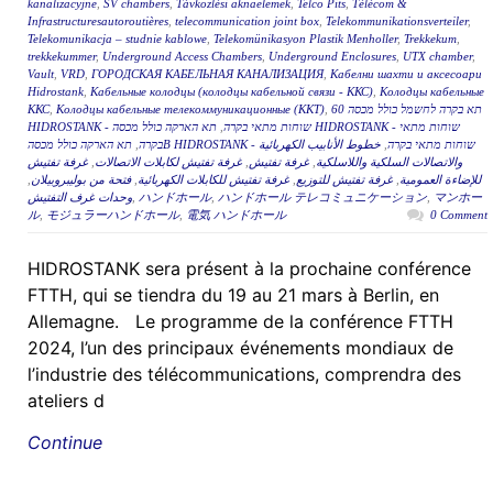
kanalizacyjne
,
SV chambers
,
Távközlési aknaelemek
,
Telco Pits
,
Télécom &
Infrastructuresautoroutières
,
telecommunication joint box
,
Telekommunikationsverteiler
,
Telekomunikacja – studnie kablowe
,
Telekomünikasyon Plastik Menholler
,
Trekkekum
,
trekkekummer
,
Underground Access Chambers
,
Underground Enclosures
,
UTX chamber
,
Vault
,
VRD
,
ГОРОДСКАЯ КАБЕЛЬНАЯ КАНАЛИЗАЦИЯ
,
Кабелни шахти и аксесоари
Hidrostank
,
Кабельные колодцы (колодцы кабельной связи - ККС)
,
Колодцы кабельные
ККС
,
Колодцы кабельные телекоммуникационные (ККТ)
,
תא בקרה לחשמל כולל מכסה 60
תא הארקה כולל מכסה HIDROSTANK - שוחות מתאי
,
HIDROSTANK - שוחות מתאי בקרה
,
בקרה
خطوط الأنابيب الكهربائية
,
תא הארקה כולל מכסהB HIDROSTANK - שוחות מתאי בקרה
غرفة تفتيش
,
غرفة تفتيش لكابلات الاتصالات
,
غرفة تفتيش
,
والاتصالات السلكية واللاسلكية
,
فتحة من بوليبروبيلان
,
غرفة تفتيش للكابلات الكهربائية
,
غرفة تفتيش للتوزيع
,
للإضاءة العمومية
وحدات غرف التفتيش
,
ハンドホール
,
ハンドホール テレコミュニケーション
,
マンホー
ル
,
モジュラーハンドホール
,
電気 ハンドホール
0 Comment
HIDROSTANK sera présent à la prochaine conférence
FTTH, qui se tiendra du 19 au 21 mars à Berlin, en
Allemagne. Le programme de la conférence FTTH
2024, l’un des principaux événements mondiaux de
l’industrie des télécommunications, comprendra des
ateliers d
Continue