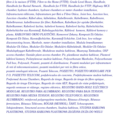
fibre à la maison (FTTH)
,
Fibre to the Home (FTTH)
,
Grade Level Boxes
,
Handhole
,
Handhole for Buried Network.
,
Handhole for FTTH
,
Handhole for FTTP
,
Highway MCX
chamber
,
hydrant chambers
,
hydrant chambers or meter chamber installation
,
Infrastructures télécoms
,
Infrastrutture per Reti a Fibra Ottica
,
Joint box
,
Junction box
,
Junction chamber
,
Kábel akna
,
kábelakna
,
Kabelbronde
,
Kabelbrønn
,
Kabelbrunn
,
Kabelbrunnar
,
kabelbrunnar för fiber
,
Kabelkum
,
Kabelkum for optiske fiberkabler
,
Kabelkummer
,
Kabelová šachta
,
kabelové komory
,
Kabelové šachty
,
Kabelschächte
,
Kabelschächte aus Kunststoff
,
Kabelzugschächte
,
Káblová komora
,
Káblové komory z
plastu
,
KABLOVSKO OKNO PLASTIČNO
,
Komorové Zekany
,
Kompozit Ek Odalar
,
Kompozit Ek Odası
,
Kunstoffschächte
,
Kunststoff-Schächte
,
Link box
,
low voltage
disconnecting boxes
,
Manhole
,
meter chamber installation
,
Modula brøndkammer
,
Modular Ek Odası
,
Modular-Ek-Odalar
,
Moduláris Kábelaknák
,
Modüler Ek Odalar
,
Modulopbygget Kabelbronde
,
Modułowa studnia kablowa
,
Muanyag Tiztitoakna
,
OSP
access chamber
,
Outside plant access chamber
,
Pit
,
plastikowe studnie kablowe
,
Plastové
káblové komory
,
Polietylenowe studnie kablowe
,
Polycarbonate Manholes
,
Polycarbonate
Pull box
,
Polyvault
,
Pozzetti
,
pozzetti di distribuzione
,
Pozzetti modulari per infrastrutture
di reti di telecomunicazioni
,
pozzetti modulari per reti in fibra ottica
,
pozzetti omologati telecom
,
Pozzetti Telecom
,
POZZETTO
,
POZZETTO MODULARE PER
F.O
,
POZZETTO TELECOM
,
prefabricados de concreto
,
Prefabrykowane studnie kablowe
,
Preformed Access Chambers
,
Regards de tirage
,
Regards de tirage de fibre optique.
,
Regards de tirage Electrique
,
Regards de visite AEP
,
Regards de visite préfabriqués
,
regards ventouse et vidange
,
registro eléctrico
,
REGISTRO HAND-HOLE ELÉCTRICO
MODULAR
,
REGISTRO PARA ALUMBRADO
,
REGISTRO PARA BAJA TENSION
,
REGISTRO PARA MEDIA TENSION
,
REGISTRO TELEFONICO
,
REGISTROS
ALUMBRADO
,
reinforced polypropylene manholes
,
Réseaux d'énergie
,
Réseaux
ferroviaires
,
Réseaux Télécoms
,
RÖGAR (MENHOL)
,
ŠAHT
,
Schouwputten
,
Seksjonsbrønn
,
Structural access chambers
,
Studnia kablowa
,
STUDNIA KABLOWA
PLASTIKOWA
,
STUDNIA KABLOWA PLASTIKOWA ZŁOŻONA DUŻA DO WIELU