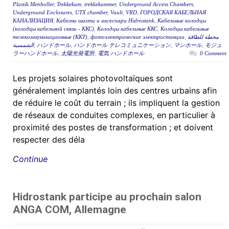
Plastik Menholler
,
Trekkekum
,
trekkekummer
,
Underground Access Chambers
,
Underground Enclosures
,
UTX chamber
,
Vault
,
VRD
,
ГОРОДСКАЯ КАБЕЛЬНАЯ
КАНАЛИЗАЦИЯ
,
Кабелни шахти и аксесоари Hidrostank
,
Кабельные колодцы
(колодцы кабельной связи - ККС)
,
Колодцы кабельные ККС
,
Колодцы кабельные
телекоммуникационные (ККТ)
,
фотоэлектрические электростанции
,
محطة للطاقة
الشمسية
,
ハンドホール
,
ハンドホール テレコミュニケーション
,
マンホール
,
モジュ
ラーハンドホール
,
太陽光発電所
,
電気 ハンドホール
0 Comment
Les projets solaires photovoltaïques sont
généralement implantés loin des centres urbains afin
de réduire le coût du terrain ; ils impliquent la gestion
de réseaux de conduites complexes, en particulier à
proximité des postes de transformation ; et doivent
respecter des déla
Continue
Hidrostank participe au prochain salon
ANGA COM, Allemagne