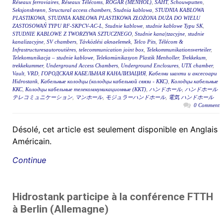
Réseaux ferroviaires
,
Réseaux Télécoms
,
RÖGAR (MENHOL)
,
ŠAHT
,
Schouwputten
,
Seksjonsbrønn
,
Structural access chambers
,
Studnia kablowa
,
STUDNIA KABLOWA
PLASTIKOWA
,
STUDNIA KABLOWA PLASTIKOWA ZŁOŻONA DUŻA DO WIELU
ZASTOSOWAŃ TYPU RF-SKPCV-AC-L
,
Studnie kablowe
,
studnie kablowe Typu SK
,
STUDNIE KABLOWE Z TWORZYWA SZTUCZNEGO
,
Studnie kana|tzacyjne
,
studnie
kanalizacyjne
,
SV chambers
,
Távközlési aknaelemek
,
Telco Pits
,
Télécom &
Infrastructuresautoroutières
,
telecommunication joint box
,
Telekommunikationsverteiler
,
Telekomunikacja – studnie kablowe
,
Telekomünikasyon Plastik Menholler
,
Trekkekum
,
trekkekummer
,
Underground Access Chambers
,
Underground Enclosures
,
UTX chamber
,
Vault
,
VRD
,
ГОРОДСКАЯ КАБЕЛЬНАЯ КАНАЛИЗАЦИЯ
,
Кабелни шахти и аксесоари
Hidrostank
,
Кабельные колодцы (колодцы кабельной связи - ККС)
,
Колодцы кабельные
ККС
,
Колодцы кабельные телекоммуникационные (ККТ)
,
ハンドホール
,
ハンドホール
テレコミュニケーション
,
マンホール
,
モジュラーハンドホール
,
電気 ハンドホール
0 Comment
Désolé, cet article est seulement disponible en Anglais
Américain.
Continue
Hidrostank participe à la conférence FTTH
à Berlin (Allemagne)