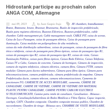
Hidrostank participe au prochain salon
ANGA COM, Allemagne
mai 09, 2023
by Juan Gazpio Irujo
AV chambers
,
brøndkammer
,
Brønn
,
Brønnene
,
brunn
,
Brunnar
,
Brunnarna
,
Buzón de inspección prefabricado
,
Buzón para registros eléctricos
,
Buzones Eléctricos
,
Buzones prefabricados
,
cable
chamber
,
Cable management pit
,
Cable management vault
,
CABLE PIT
,
caixa de acesso
,
Caixa de Luz e Passagem
,
caixa de passagem elétrica
,
Caixa de passagem para
iluminação
,
Caixa modular em polipropileno de alta resistência
,
caixas da rede distribuição subterrânea
,
caixas de passagem
,
caixas de passagem de fibra
ótica e telefonia
,
caixas de passagem para fibras ópticas
,
caixas de passagens tipo R1
,
caixas de passagens tipo R2
,
caixas de passagens tipo R3
,
caixas de visita
,
Caixas
Iluminação Pública
,
caixas para fibras ópticas
,
Caixas Rede Elétrica
,
Caixas Telefonia
,
Caixas TV a Cabo
,
Camara de concreto
,
Camara de hormigon
,
Cámara de inspección
,
camara de registro telefonica
,
cámara eléctrica
,
camara fibra
,
Cámara FTTH
,
camara
modular
,
Cámara para ductos subterráneos
,
Cámara para fibra óptica
,
Cámara para
telecomunicaciones
,
camara prefabricada
,
cámara prefabricada de empalme
,
Cámara
Prefabricadas ducto
,
camara telecom
,
camara telecomunicaciones
,
Camereta de
jonctionare FO
,
CAMERETE DE ACCES MODULARE
,
cameretta
,
CĂMINE DE
CANALIZARE
,
CAMINE DE VIZITARE
,
CAMINE DE VIZITARE DIN MATERIAL
PLASTIC PENTRU CANALIZARE
,
CAMINE PENTRU CABLURI ELECTRICE
SI TELECOMUNICATII
,
Camine petru retele de canalizare
,
Canalisation - Réseaux -
Ouvrages
,
CanalizaçãoSubterrânea de Redes Metálicas e Fibra Óptica
,
Capac inspectie
,
catchpit
,
CATV
,
Chambre composite
,
Chambre composite travaux publics
,
Chambre de
raccordement
,
Chambre de tirage - Réseaux secs
,
CHAMBRE DE VISITE MODULAIRE
,