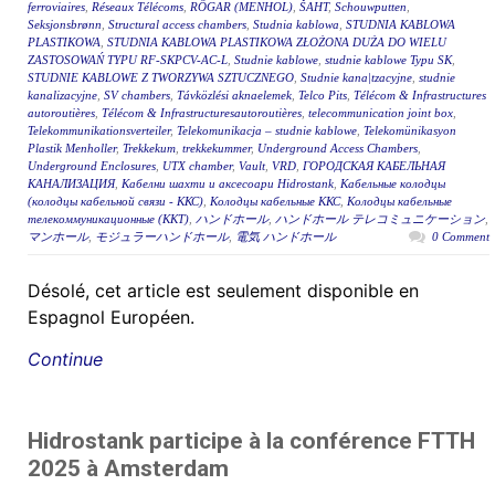
ferroviaires
,
Réseaux Télécoms
,
RÖGAR (MENHOL)
,
ŠAHT
,
Schouwputten
,
Seksjonsbrønn
,
Structural access chambers
,
Studnia kablowa
,
STUDNIA KABLOWA
PLASTIKOWA
,
STUDNIA KABLOWA PLASTIKOWA ZŁOŻONA DUŻA DO WIELU
ZASTOSOWAŃ TYPU RF-SKPCV-AC-L
,
Studnie kablowe
,
studnie kablowe Typu SK
,
STUDNIE KABLOWE Z TWORZYWA SZTUCZNEGO
,
Studnie kana|tzacyjne
,
studnie
kanalizacyjne
,
SV chambers
,
Távközlési aknaelemek
,
Telco Pits
,
Télécom & Infrastructures
autoroutières
,
Télécom & Infrastructuresautoroutières
,
telecommunication joint box
,
Telekommunikationsverteiler
,
Telekomunikacja – studnie kablowe
,
Telekomünikasyon
Plastik Menholler
,
Trekkekum
,
trekkekummer
,
Underground Access Chambers
,
Underground Enclosures
,
UTX chamber
,
Vault
,
VRD
,
ГОРОДСКАЯ КАБЕЛЬНАЯ
КАНАЛИЗАЦИЯ
,
Кабелни шахти и аксесоари Hidrostank
,
Кабельные колодцы
(колодцы кабельной связи - ККС)
,
Колодцы кабельные ККС
,
Колодцы кабельные
телекоммуникационные (ККТ)
,
ハンドホール
,
ハンドホール テレコミュニケーション
,
マンホール
,
モジュラーハンドホール
,
電気 ハンドホール
0 Comment
Désolé, cet article est seulement disponible en
Espagnol Européen.
Continue
Hidrostank participe à la conférence FTTH
2025 à Amsterdam