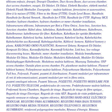
télécoms enfouis
,
drawpit
,
Drawpit Chambers
,
Duct Access Boxes
,
duct access chamber
,
duct access chambers
,
easypit
,
Ek Odalari
,
Ek Odasi
,
Elektrik Bacaları
,
elektrik menhol
,
Elektrik Plastik Menholler
,
Energetyka – studnie kablowe
,
ferroviaires et autoroutières
,
fibre à la maison (FTTH)
,
Fibre to the Home (FTTH)
,
Grade Level Boxes
,
Handhole
,
Handhole for Buried Network.
,
Handhole for FTTH
,
Handhole for FTTP
,
Highway MCX
chamber
,
hydrant chambers
,
hydrant chambers or meter chamber installation
,
Infrastructures télécoms
,
Infrastrutture per Reti a Fibra Ottica
,
Joint box
,
Junction box
,
Junction chamber
,
Kábel akna
,
kábelakna
,
Kabelbronde
,
Kabelbrønn
,
Kabelbrunn
,
Kabelbrunnar
,
kabelbrunnar för fiber
,
Kabelkum
,
Kabelkum for optiske fiberkabler
,
Kabelkummer
,
Kabelová šachta
,
kabelové komory
,
Kabelové šachty
,
Kabelschächte
,
Kabelschächte aus Kunststoff
,
Kabelzugschächte
,
Káblová komora
,
Káblové komory z
plastu
,
KABLOVSKO OKNO PLASTIČNO
,
Komorové Zekany
,
Kompozit Ek Odalar
,
Kompozit Ek Odası
,
Kunstoffschächte
,
Kunststoff-Schächte
,
Link box
,
low voltage
disconnecting boxes
,
Manhole
,
meter chamber installation
,
Modula brøndkammer
,
Modular Ek Odası
,
Modular-Ek-Odalar
,
Moduláris Kábelaknák
,
Modüler Ek Odalar
,
Modulopbygget Kabelbronde
,
Modułowa studnia kablowa
,
Muanyag Tiztitoakna
,
OSP
access chamber
,
Outside plant access chamber
,
Pit
,
plastikowe studnie kablowe
,
Plastové
káblové komory
,
Polietylenowe studnie kablowe
,
Polycarbonate Manholes
,
Polycarbonate
Pull box
,
Polyvault
,
Pozzetti
,
pozzetti di distribuzione
,
Pozzetti modulari per infrastrutture
di reti di telecomunicazioni
,
pozzetti modulari per reti in fibra ottica
,
pozzetti omologati telecom
,
Pozzetti Telecom
,
POZZETTO
,
POZZETTO MODULARE PER
F.O
,
POZZETTO TELECOM
,
prefabricados de concreto
,
Prefabrykowane studnie kablowe
,
Preformed Access Chambers
,
Regards de tirage
,
Regards de tirage de fibre optique.
,
Regards de tirage Electrique
,
Regards de visite AEP
,
Regards de visite préfabriqués
,
regards ventouse et vidange
,
registro eléctrico
,
REGISTRO HAND-HOLE ELÉCTRICO
MODULAR
,
REGISTRO PARA ALUMBRADO
,
REGISTRO PARA BAJA TENSION
,
REGISTRO PARA MEDIA TENSION
,
REGISTRO TELEFONICO
,
REGISTROS
ALUMBRADO
,
reinforced polypropylene manholes
,
Réseaux d'énergie
,
Réseaux