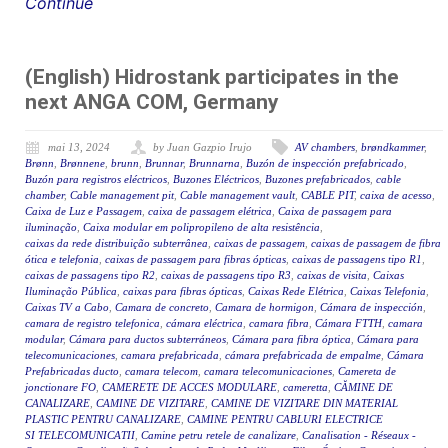
Continue
(English) Hidrostank participates in the
next ANGA COM, Germany
mai 13, 2024
by Juan Gazpio Irujo
AV chambers
,
brøndkammer
,
Brønn
,
Brønnene
,
brunn
,
Brunnar
,
Brunnarna
,
Buzón de inspección prefabricado
,
Buzón para registros eléctricos
,
Buzones Eléctricos
,
Buzones prefabricados
,
cable
chamber
,
Cable management pit
,
Cable management vault
,
CABLE PIT
,
caixa de acesso
,
Caixa de Luz e Passagem
,
caixa de passagem elétrica
,
Caixa de passagem para
iluminação
,
Caixa modular em polipropileno de alta resistência
,
caixas da rede distribuição subterrânea
,
caixas de passagem
,
caixas de passagem de fibra
ótica e telefonia
,
caixas de passagem para fibras ópticas
,
caixas de passagens tipo R1
,
caixas de passagens tipo R2
,
caixas de passagens tipo R3
,
caixas de visita
,
Caixas
Iluminação Pública
,
caixas para fibras ópticas
,
Caixas Rede Elétrica
,
Caixas Telefonia
,
Caixas TV a Cabo
,
Camara de concreto
,
Camara de hormigon
,
Cámara de inspección
,
camara de registro telefonica
,
cámara eléctrica
,
camara fibra
,
Cámara FTTH
,
camara
modular
,
Cámara para ductos subterráneos
,
Cámara para fibra óptica
,
Cámara para
telecomunicaciones
,
camara prefabricada
,
cámara prefabricada de empalme
,
Cámara
Prefabricadas ducto
,
camara telecom
,
camara telecomunicaciones
,
Camereta de
jonctionare FO
,
CAMERETE DE ACCES MODULARE
,
cameretta
,
CĂMINE DE
CANALIZARE
,
CAMINE DE VIZITARE
,
CAMINE DE VIZITARE DIN MATERIAL
PLASTIC PENTRU CANALIZARE
,
CAMINE PENTRU CABLURI ELECTRICE
SI TELECOMUNICATII
,
Camine petru retele de canalizare
,
Canalisation - Réseaux -