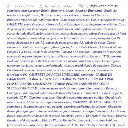
mars 17, 2025
by Juan Gazpio Irujo
"
,
"שוחות לתאי בקרה
,
AV
chambers
,
brøndkammer
,
Brønn
,
Brønnene
,
brunn
,
Brunnar
,
Brunnarna
,
Buzón de
inspección prefabricado
,
Buzón para registros eléctricos
,
Buzones Eléctricos
,
Buzones prefabricados
,
cable chamber
,
Cable management pit
,
Cable management vault
,
CABLE PIT
,
caixa de acesso
,
Caixa de Luz e Passagem
,
caixa de passagem elétrica
,
Caixa
de passagem para iluminação
,
Caixa modular em polipropileno de alta resistência
,
caixas da rede distribuição subterrânea
,
caixas de passagem
,
caixas de passagem de fibra
ótica e telefonia
,
caixas de passagem para fibras ópticas
,
caixas de passagens tipo R1
,
caixas de passagens tipo R2
,
caixas de passagens tipo R3
,
caixas de visita
,
Caixas
Iluminação Pública
,
caixas para fibras ópticas
,
Caixas Rede Elétrica
,
Caixas Telefonia
,
Caixas TV a Cabo
,
Camara de concreto
,
Camara de hormigon
,
Cámara de inspección
,
camara de registro telefonica
,
cámara eléctrica
,
camara fibra
,
Cámara FTTH
,
camara
modular
,
Cámara para ductos subterráneos
,
Cámara para fibra óptica
,
Cámara para
telecomunicaciones
,
camara prefabricada
,
cámara prefabricada de empalme
,
Cámara
Prefabricadas ducto
,
camara telecom
,
camara telecomunicaciones
,
Camereta de
jonctionare FO
,
CAMERETE DE ACCES MODULARE
,
cameretta
,
CĂMINE DE
CANALIZARE
,
CAMINE DE VIZITARE
,
CAMINE DE VIZITARE DIN MATERIAL
PLASTIC PENTRU CANALIZARE
,
CAMINE PENTRU CABLURI ELECTRICE
SI TELECOMUNICATII
,
Camine petru retele de canalizare
,
Canalisation - Réseaux -
Ouvrages
,
CanalizaçãoSubterrânea de Redes Metálicas e Fibra Óptica
,
Capac inspectie
,
catchpit
,
CATV
,
Chambre composite
,
Chambre composite travaux publics
,
Chambre de
raccordement
,
Chambre de tirage - Réseaux secs
,
CHAMBRE DE VISITE MODULAIRE
,
chambres d’équipement pour eau potable
,
chambres préfabriquées telecom
,
Chambres
thermoplastiques pour réseaux télécoms enfouis
,
drawpit
,
Drawpit Chambers
,
Duct Access
Boxes
,
duct access chamber
,
duct access chambers
,
easypit
,
Ek Odalari
,
Ek Odasi
,
Elektrik
Bacaları
,
elektrik menhol
,
Elektrik Plastik Menholler
,
Energetyka – studnie kablowe
,
ferroviaires et autoroutières
,
fibre à la maison (FTTH)
,
Fibre to the Home (FTTH)
,
Grade