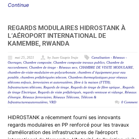
Continue
REGARDS MODULAIRES HIDROSTANK À
L’AÉROPORT INTERNATIONAL DE
KAMEMBE, RWANDA
mai 25, 2021
by Juan Gazpio Irujo
Canalisation - Réseaux -
Ouvrages
,
Chambre composite
,
Chambre composite travaux publics
,
Chambre de
raccordement
,
Chambre de tirage - Réseaux secs
,
CHAMBRE DE VISITE MODULAIRE
,
chambre-de-visite-modulaire-en-polycarbonate
,
chambres d’équipement pour eau
potable
,
chambres préfabriquées telecom
,
Chambres thermoplastiques pour réseaux
télécoms enfouis
,
ferroviaires et autoroutières
,
fibre à la maison (FTTH)
,
Infrastructures télécoms
,
Regards de tirage
,
Regards de tirage de fibre optique.
,
Regards
de tirage Electrique
,
Regards de visite préfabriqués
,
regards ventouse et vidange
,
Réseaux
d'énergie
,
Réseaux ferroviaires
,
Réseaux Télécoms
,
Télécom &
Infrastructuresautoroutières
,
VRD
0 Comment
HIDROSTANK a récemment fourni ses innovants
regards modulaires en PP renforcé pour les travaux
d’amélioration des infrastructures de l’aéroport