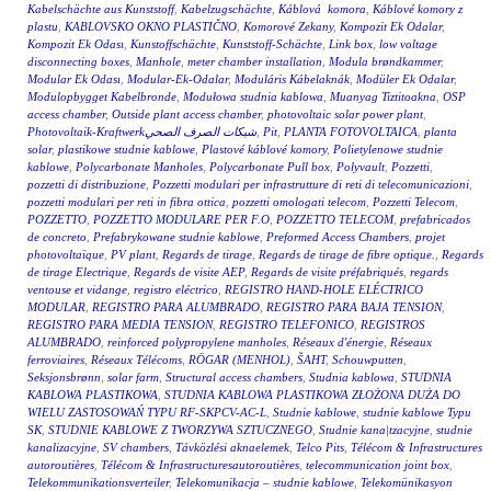
Kabelschächte aus Kunststoff
,
Kabelzugschächte
,
Káblová komora
,
Káblové komory z
plastu
,
KABLOVSKO OKNO PLASTIČNO
,
Komorové Zekany
,
Kompozit Ek Odalar
,
Kompozit Ek Odası
,
Kunstoffschächte
,
Kunststoff-Schächte
,
Link box
,
low voltage
disconnecting boxes
,
Manhole
,
meter chamber installation
,
Modula brøndkammer
,
Modular Ek Odası
,
Modular-Ek-Odalar
,
Moduláris Kábelaknák
,
Modüler Ek Odalar
,
Modulopbygget Kabelbronde
,
Modułowa studnia kablowa
,
Muanyag Tiztitoakna
,
OSP
access chamber
,
Outside plant access chamber
,
photovoltaic solar power plant
,
Photovoltaik-Kraftwerkشبكات الصرف الصحي
,
Pit
,
PLANTA FOTOVOLTAICA
,
planta
solar
,
plastikowe studnie kablowe
,
Plastové káblové komory
,
Polietylenowe studnie
kablowe
,
Polycarbonate Manholes
,
Polycarbonate Pull box
,
Polyvault
,
Pozzetti
,
pozzetti di distribuzione
,
Pozzetti modulari per infrastrutture di reti di telecomunicazioni
,
pozzetti modulari per reti in fibra ottica
,
pozzetti omologati telecom
,
Pozzetti Telecom
,
POZZETTO
,
POZZETTO MODULARE PER F.O
,
POZZETTO TELECOM
,
prefabricados
de concreto
,
Prefabrykowane studnie kablowe
,
Preformed Access Chambers
,
projet
photovoltaïque
,
PV plant
,
Regards de tirage
,
Regards de tirage de fibre optique.
,
Regards
de tirage Electrique
,
Regards de visite AEP
,
Regards de visite préfabriqués
,
regards
ventouse et vidange
,
registro eléctrico
,
REGISTRO HAND-HOLE ELÉCTRICO
MODULAR
,
REGISTRO PARA ALUMBRADO
,
REGISTRO PARA BAJA TENSION
,
REGISTRO PARA MEDIA TENSION
,
REGISTRO TELEFONICO
,
REGISTROS
ALUMBRADO
,
reinforced polypropylene manholes
,
Réseaux d'énergie
,
Réseaux
ferroviaires
,
Réseaux Télécoms
,
RÖGAR (MENHOL)
,
ŠAHT
,
Schouwputten
,
Seksjonsbrønn
,
solar farm
,
Structural access chambers
,
Studnia kablowa
,
STUDNIA
KABLOWA PLASTIKOWA
,
STUDNIA KABLOWA PLASTIKOWA ZŁOŻONA DUŻA DO
WIELU ZASTOSOWAŃ TYPU RF-SKPCV-AC-L
,
Studnie kablowe
,
studnie kablowe Typu
SK
,
STUDNIE KABLOWE Z TWORZYWA SZTUCZNEGO
,
Studnie kana|tzacyjne
,
studnie
kanalizacyjne
,
SV chambers
,
Távközlési aknaelemek
,
Telco Pits
,
Télécom & Infrastructures
autoroutières
,
Télécom & Infrastructuresautoroutières
,
telecommunication joint box
,
Telekommunikationsverteiler
,
Telekomunikacja – studnie kablowe
,
Telekomünikasyon