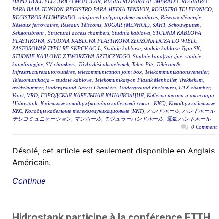
HAND-HOLE ELÉCTRICO MODULAR
,
REGISTRO PARA ALUMBRADO
,
REGISTRO
PARA BAJA TENSION
,
REGISTRO PARA MEDIA TENSION
,
REGISTRO TELEFONICO
,
REGISTROS ALUMBRADO
,
reinforced polypropylene manholes
,
Réseaux d'énergie
,
Réseaux ferroviaires
,
Réseaux Télécoms
,
RÖGAR (MENHOL)
,
ŠAHT
,
Schouwputten
,
Seksjonsbrønn
,
Structural access chambers
,
Studnia kablowa
,
STUDNIA KABLOWA
PLASTIKOWA
,
STUDNIA KABLOWA PLASTIKOWA ZŁOŻONA DUŻA DO WIELU
ZASTOSOWAŃ TYPU RF-SKPCV-AC-L
,
Studnie kablowe
,
studnie kablowe Typu SK
,
STUDNIE KABLOWE Z TWORZYWA SZTUCZNEGO
,
Studnie kana|tzacyjne
,
studnie
kanalizacyjne
,
SV chambers
,
Távközlési aknaelemek
,
Telco Pits
,
Télécom &
Infrastructuresautoroutières
,
telecommunication joint box
,
Telekommunikationsverteiler
,
Telekomunikacja – studnie kablowe
,
Telekomünikasyon Plastik Menholler
,
Trekkekum
,
trekkekummer
,
Underground Access Chambers
,
Underground Enclosures
,
UTX chamber
,
Vault
,
VRD
,
ГОРОДСКАЯ КАБЕЛЬНАЯ КАНАЛИЗАЦИЯ
,
Кабелни шахти и аксесоари
Hidrostank
,
Кабельные колодцы (колодцы кабельной связи - ККС)
,
Колодцы кабельные
ККС
,
Колодцы кабельные телекоммуникационные (ККТ)
,
ハンドホール
,
ハンドホール
テレコミュニケーション
,
マンホール
,
モジュラーハンドホール
,
電気 ハンドホール
0 Comment
Désolé, cet article est seulement disponible en Anglais
Américain.
Continue
Hidrostank participe à la conférence FTTH