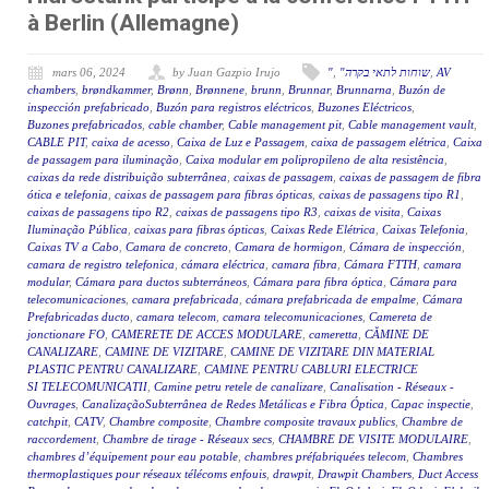
à Berlin (Allemagne)
mars 06, 2024
by Juan Gazpio Irujo
"
,
"שוחות לתאי בקרה
,
AV
chambers
,
brøndkammer
,
Brønn
,
Brønnene
,
brunn
,
Brunnar
,
Brunnarna
,
Buzón de
inspección prefabricado
,
Buzón para registros eléctricos
,
Buzones Eléctricos
,
Buzones prefabricados
,
cable chamber
,
Cable management pit
,
Cable management vault
,
CABLE PIT
,
caixa de acesso
,
Caixa de Luz e Passagem
,
caixa de passagem elétrica
,
Caixa
de passagem para iluminação
,
Caixa modular em polipropileno de alta resistência
,
caixas da rede distribuição subterrânea
,
caixas de passagem
,
caixas de passagem de fibra
ótica e telefonia
,
caixas de passagem para fibras ópticas
,
caixas de passagens tipo R1
,
caixas de passagens tipo R2
,
caixas de passagens tipo R3
,
caixas de visita
,
Caixas
Iluminação Pública
,
caixas para fibras ópticas
,
Caixas Rede Elétrica
,
Caixas Telefonia
,
Caixas TV a Cabo
,
Camara de concreto
,
Camara de hormigon
,
Cámara de inspección
,
camara de registro telefonica
,
cámara eléctrica
,
camara fibra
,
Cámara FTTH
,
camara
modular
,
Cámara para ductos subterráneos
,
Cámara para fibra óptica
,
Cámara para
telecomunicaciones
,
camara prefabricada
,
cámara prefabricada de empalme
,
Cámara
Prefabricadas ducto
,
camara telecom
,
camara telecomunicaciones
,
Camereta de
jonctionare FO
,
CAMERETE DE ACCES MODULARE
,
cameretta
,
CĂMINE DE
CANALIZARE
,
CAMINE DE VIZITARE
,
CAMINE DE VIZITARE DIN MATERIAL
PLASTIC PENTRU CANALIZARE
,
CAMINE PENTRU CABLURI ELECTRICE
SI TELECOMUNICATII
,
Camine petru retele de canalizare
,
Canalisation - Réseaux -
Ouvrages
,
CanalizaçãoSubterrânea de Redes Metálicas e Fibra Óptica
,
Capac inspectie
,
catchpit
,
CATV
,
Chambre composite
,
Chambre composite travaux publics
,
Chambre de
raccordement
,
Chambre de tirage - Réseaux secs
,
CHAMBRE DE VISITE MODULAIRE
,
chambres d’équipement pour eau potable
,
chambres préfabriquées telecom
,
Chambres
thermoplastiques pour réseaux télécoms enfouis
,
drawpit
,
Drawpit Chambers
,
Duct Access