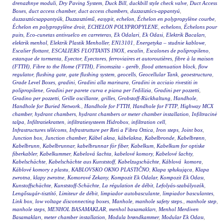
drenazhnye moduli
,
Dry Paving System
,
Duck Bill
,
duckbill style check valve
,
Duct Access
Boxes
,
duct access chamber
,
duct access chambers
,
duzzasztócs-appantyú
,
duzzasztócsappantyúk
,
Duzzasztómű
,
easypit
,
echelon
,
Échelon en polypropylène courbe
,
Échelon en polypropylène droit
,
ECHELON POLYPROPYLENE
,
echelons
,
Échelons pour
puits
,
Eco-cunetas antivuelco en carreteras
,
Ek Odalari
,
Ek Odasi
,
Elektrik Bacaları
,
elektrik menhol
,
Elektrik Plastik Menholler
,
EN13101
,
Energetyka – studnie kablowe
,
Escalier flottant
,
ESCALIERS FLOTTANTS INOX
,
escalin
,
Escalones de polipropileno
,
estanque de tormenta
,
Eyector
,
Eyectores
,
ferroviaires et autoroutières
,
fibre à la maison
(FTTH)
,
Fibre to the Home (FTTH)
,
Finomszita - geréb
,
flood attenuation block
,
flow
regulator
,
flushing gate
,
gate flushing system
,
geocells
,
Geocellular Tank
,
geoestructura
,
Grade Level Boxes
,
gradini
,
Gradini alla marinara
,
Gradini in acciaio rivestiti in
polipropilene
,
Gradini per parete curva e piana per l'edilizia
,
Gradini per pozzetti
,
Gradino per pozzetti
,
Grille oscillante
,
grilles
,
Grobstoff-Rückhaltung
,
Handhole
,
Handhole for Buried Network.
,
Handhole for FTTH
,
Handhole for FTTP
,
Highway MCX
chamber
,
hydrant chambers
,
hydrant chambers or meter chamber installation
,
Infiltracinė
talpa
,
Infiltratiekratten
,
infiltratiesysteem Hidrobox
,
infiltration cell
,
Infrastructures télécoms
,
Infrastrutture per Reti a Fibra Ottica
,
Iron steps
,
Joint box
,
Junction box
,
Junction chamber
,
Kábel akna
,
kábelakna
,
Kabelbronde
,
Kabelbrønn
,
Kabelbrunn
,
Kabelbrunnar
,
kabelbrunnar för fiber
,
Kabelkum
,
Kabelkum for optiske
fiberkabler
,
Kabelkummer
,
Kabelová šachta
,
kabelové komory
,
Kabelové šachty
,
Kabelschächte
,
Kabelschächte aus Kunststoff
,
Kabelzugschächte
,
Káblová komora
,
Káblové komory z plastu
,
KABLOVSKO OKNO PLASTIČNO
,
Klapa spłukująca
,
Klapa
zwrotna
,
klapy zwrotne
,
Komorové Zekany
,
Kompozit Ek Odalar
,
Kompozit Ek Odası
,
Kunstoffschächte
,
Kunststoff-Schächte
,
La régulation de débit
,
Lefolyás-szabályozók
,
Lengősugár-tisztító
,
Limiteur de débit
,
limpiador autobasculante
,
limpiador basculantes
,
Link box
,
low voltage disconnecting boxes
,
Manhole
,
manhole safety steps.
,
manhole step
,
manhole steps
,
MENHOL BASAMAKLAR
,
menhol basamakları
,
Menhol Merdiven
Basamakları
,
meter chamber installation
,
Modula brøndkammer
,
Modular Ek Odası
,