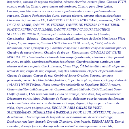
inspección
,
camara de registro telefonica
,
cámara eléctrica
,
camara fibra
,
Cámara FTTH
,
camara modular
,
Cámara para ductos subterráneos
,
Cámara para fibra óptica
,
Cámara para telecomunicaciones
,
camara prefabricada
,
cámara prefabricada de
empalme
,
Cámara Prefabricadas ducto
,
camara telecom
,
camara telecomunicaciones
,
Camereta de jonctionare FO
,
CAMERETE DE ACCES MODULARE
,
cameretta
,
CĂMINE
DE CANALIZARE
,
CAMINE DE VIZITARE
,
CAMINE DE VIZITARE DIN MATERIAL
PLASTIC PENTRU CANALIZARE
,
CAMINE PENTRU CABLURI ELECTRICE
SI TELECOMUNICATII
,
Camine petru retele de canalizare
,
canales filtrantes
,
Canalisation - Réseaux - Ouvrages
,
CanalizaçãoSubterrânea de Redes Metálicas e Fibra
Óptica
,
Capac inspectie
,
Cassiers CSTB
,
Cassiers SAUL
,
catchpit
,
CATV
,
celda de
infiltración
,
česle s jemnými síty
,
Chambre composite
,
Chambre composite travaux publics
,
Chambre de raccordement
,
Chambre de tirage - Réseaux secs
,
CHAMBRE DE VISITE
MODULAIRE
,
chambre-de-visite-modulaire-en-polycarbonate
,
chambres d’équipement
pour eau potable
,
chambres préfabriquées telecom
,
Chambres thermoplastiques pour
réseaux télécoms enfouis
,
Check Element
,
Check Flap
,
Čištění kanálů a nádrží
,
clapet anti
retour de nez
,
clapet de nez
,
clapetas
,
clapetas antirretorno
,
clapets
,
clapets anti-retour
,
Clapets de chasses
,
Clapets de nez
,
Combined Sewer Overflow Screens
,
concrete
pavements
,
couvercles;Aknafedelek;Hatches ;Coperchi in ghisa;Rama i pokrywy studzienki
;WŁAZY I WPUSTY;Люки;Люки легкие;Brunnslock;Baca Kapakları; RÖGAR;covers
,
Csatornahullám-öblítőcsappantyú
,
Csatornahullám-öblítődob
,
CSO (Combined Sewer
Outflow) tanks.
,
CSO retention tanks
,
cubo de drenaje
,
cubo dren
,
Dagvattenkassetter
,
Décanteurs particulaires
,
Déflecteur de flottants.
,
déflecteur pour la retenue des flottants
sur les seuils des déversoirs ou des bassins d’orage
,
degrau
,
Degrau para câmara de
visita
,
degraus em polipropileno
,
DEGRAUS PARA CAIXAS DE VISITA
SUBTERRÂNEAS
,
DÉGRILLEUR À BARREAUX POUR SEUIL DÉVERSANT
,
depositos
de retencion
,
Descarregador de tempestade
,
desodorizacion
,
déversoirs d'orage
,
Discharge regulator
,
drawpit
,
Drawpit Chambers
,
dren francés
,
DRENAJ ŞAFTI
,
Drenaj
sistemleri
,
drenaje francés
,
drenaje urbano sostenible
,
drenajeurbanosostenible
,