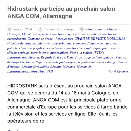
Hidrostank participe au prochain salon
ANGA COM, Allemagne
mai 13, 2024
by Juan Gazpio Irujo
Canalisation - Réseaux -
Ouvrages
,
Chambre composite
,
Chambre composite travaux publics
,
Chambre de
raccordement
,
Chambre de tirage - Réseaux secs
,
CHAMBRE DE VISITE MODULAIRE
,
chambre-de-visite-modulaire-en-polycarbonate
,
chambres d’équipement pour eau
potable
,
chambres préfabriquées telecom
,
Chambres thermoplastiques pour réseaux
télécoms enfouis
,
ferroviaires et autoroutières
,
fibre à la maison (FTTH)
,
Infrastructures télécoms
,
Regards de tirage
,
Regards de tirage de fibre optique.
,
Regards
de tirage Electrique
,
Regards de visite préfabriqués
,
regards ventouse et vidange
,
Réseaux
d'énergie
,
Réseaux ferroviaires
,
Réseaux Télécoms
,
Télécom &
Infrastructuresautoroutières
,
VRD
0 Comment
HIDROSTANK sera présent au prochain salon ANGA
COM qui se tiendra du 14 au 16 mai à Cologne, en
Allemagne. ANGA COM est la principale plateforme
commerciale d’Europe pour les services à large bande,
la télévision et les services en ligne. Elle réunit les
opérateurs de ré