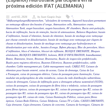
(Español) Hidrostank participará en la
próxima edición IFAT (ALEMANIA)
avril 02, 2026
by Juan Gazpio Irujo
"
,
"AbflussregelungenBürstenrechen
,
"aliviadero de tormenta
,
Appareil basculant permettant
un nettoyage efficace des bassins d’orage
,
Attenuation cells
,
Attenuation crates
,
Attenuation Tank
,
auget basculant
,
augets basculants
,
AV chambers
,
Bacia anti-poluição
,
bacia de infiltração
,
bacia de retenção
,
bacini di attenuazione
,
Balance Regulator
,
bassin
d’infiltration
,
bassin d’rétention
,
bassin de rétention
,
bassin de stockage avec nettoyage
par chasse centrale et désodorisation
,
bassin de stockage avec nettoyage par clapets de
chasse et désodorisation
,
bassin de stockage avec nettoyage par hydroéjecteurs et
désodorisation par voie sèche.
,
bassins d'orage
,
Bęben płuczący
,
Bloc de percolare
,
blocs
d’infiltration
,
blocs d’rétention
,
blocuri de infiltratie
,
BLOQUE DRENANTE
,
Bloques
alvéolaires
,
BLOQUES DRENANTES
,
bolones
,
BOX D’INFILTRATION
,
brøndkammer
,
Brønn
,
Brønnene
,
brunn
,
Brunnar
,
Brunnarna
,
Buzón de inspección prefabricado
,
Buzón para registros eléctricos
,
Buzones Eléctricos
,
Buzones prefabricados
,
cable
chamber
,
Cable management pit
,
Cable management vault
,
CABLE PIT
,
Caisson de
rétention pour bassin enterré
,
caixa de acesso
,
Caixa de drenatge
,
Caixa de Luz
e Passagem
,
caixa de passagem elétrica
,
Caixa de passagem para iluminação
,
Caixa
modular em polipropileno de alta resistência
,
caixas da rede distribuição subterrânea
,
caixas de drenagem
,
Caixas de infiltração para a drenagem urbana sustentável (SUDS)
,
caixas de passagem
,
caixas de passagem de fibra ótica e telefonia
,
caixas de passagem
para fibras ópticas
,
caixas de passagem tipo R1
,
caixas de passagem tipo R2
,
caixas de
passagem tipo R3
,
caixas de passagens tipo R1
,
caixas de passagens tipo R2
,
caixas de
passagens tipo R3
,
caixas de visita
,
Caixas Iluminação Pública
,
caixas para fibras
ópticas
,
Caixas Rede Elétrica
,
Caixas Telefonia
,
Caixas TV a Cabo
,
CAIXES DRENANTS
,
Caja drenante
,
Cajas drenantes
,
Camara de concreto
,
Camara de hormigon
,
Cámara de