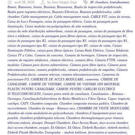
avril 28, 2026
by Juan Gazpio Irujo
AV chambers
,
brøndkammer
,
Brønn
,
Brønnene
,
brunn
,
Brunnar
,
Brunnarna
,
Buzón de inspección prefabricado
,
Buzón para registros eléctricos
,
Buzones Eléctricos
,
Buzones prefabricados
,
cable
chamber
,
Cable management pit
,
Cable management vault
,
CABLE PIT
,
caixa de acesso
,
Caixa de Luz e Passagem
,
caixa de passagem elétrica
,
Caixa de passagem para
iluminação
,
Caixa modular em polipropileno de alta resistência
,
caixas da rede distribuição subterrânea
,
caixas de passagem
,
caixas de passagem de fibra
ótica e telefonia
,
caixas de passagem para fibras ópticas
,
caixas de passagem tipo R1
,
caixas de passagem tipo R2
,
caixas de passagem tipo R3
,
caixas de passagens tipo R1
,
caixas de passagens tipo R2
,
caixas de passagens tipo R3
,
caixas de visita
,
Caixas
Iluminação Pública
,
caixas para fibras ópticas
,
Caixas Rede Elétrica
,
Caixas Telefonia
,
Caixas TV a Cabo
,
Camara de concreto
,
Camara de hormigon
,
Cámara de inspección
,
camara de registro telefonica
,
cámara eléctrica
,
camara fibra
,
Cámara FTTH
,
camara
modular
,
Cámara para ductos subterráneos
,
Cámara para fibra óptica
,
Cámara para
telecomunicaciones
,
camara prefabricada
,
cámara prefabricada de empalme
,
Cámara
Prefabricadas ducto
,
camara telecom
,
camara telecomunicaciones
,
Camereta de
jonctionare FO
,
CAMERETE DE ACCES MODULARE
,
cameretta
,
CĂMINE DE
CANALIZARE
,
CAMINE DE VIZITARE
,
CAMINE DE VIZITARE DIN MATERIAL
PLASTIC PENTRU CANALIZARE
,
CAMINE PENTRU CABLURI ELECTRICE
SI TELECOMUNICATII
,
Camine petru retele de canalizare
,
Canalisation - Réseaux -
Ouvrages
,
CanalizaçãoSubterrânea de Redes Metálicas e Fibra Óptica
,
Capac inspectie
,
catchpit
,
CATV
,
Chambre composite
,
Chambre composite travaux publics
,
Chambre de
raccordement
,
Chambre de tirage - Réseaux secs
,
CHAMBRE DE VISITE MODULAIRE
,
chambre-de-visite-modulaire-en-polycarbonate
,
chambres d’équipement pour eau
potable
,
chambres préfabriquées telecom
,
Chambres thermoplastiques pour réseaux
télécoms enfouis
,
drawpit
,
Drawpit Chambers
,
Duct Access Boxes
,
duct access chamber
,
duct access chambers
,
easypit
,
Ek Odalari
,
Ek Odasi
,
Elektrik Bacaları
,
elektrik menhol
,
Elektrik Plastik Menholler
,
Energetyka – studnie kablowe
,
ferroviaires et autoroutières
,