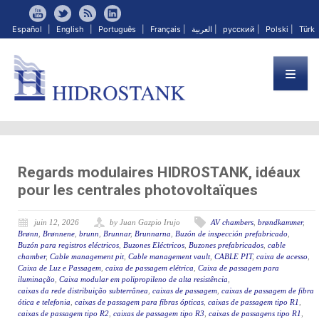
Español
|
English
|
Português
|
Français
|
العربية
|
русский
|
Polski
|
Türk
Regards modulaires HIDROSTANK, idéaux
pour les centrales photovoltaïques
juin 12, 2026
by Juan Gazpio Irujo
AV chambers
,
brøndkammer
,
Brønn
,
Brønnene
,
brunn
,
Brunnar
,
Brunnarna
,
Buzón de inspección prefabricado
,
Buzón para registros eléctricos
,
Buzones Eléctricos
,
Buzones prefabricados
,
cable
chamber
,
Cable management pit
,
Cable management vault
,
CABLE PIT
,
caixa de acesso
,
Caixa de Luz e Passagem
,
caixa de passagem elétrica
,
Caixa de passagem para
iluminação
,
Caixa modular em polipropileno de alta resistência
,
caixas da rede distribuição subterrânea
,
caixas de passagem
,
caixas de passagem de fibra
ótica e telefonia
,
caixas de passagem para fibras ópticas
,
caixas de passagem tipo R1
,
caixas de passagem tipo R2
,
caixas de passagem tipo R3
,
caixas de passagens tipo R1
,