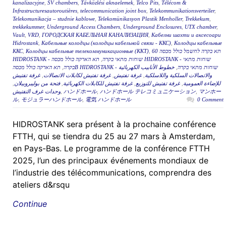
kanalizacyjne
,
SV chambers
,
Távközlési aknaelemek
,
Telco Pits
,
Télécom &
Infrastructuresautoroutières
,
telecommunication joint box
,
Telekommunikationsverteiler
,
Telekomunikacja – studnie kablowe
,
Telekomünikasyon Plastik Menholler
,
Trekkekum
,
trekkekummer
,
Underground Access Chambers
,
Underground Enclosures
,
UTX chamber
,
Vault
,
VRD
,
ГОРОДСКАЯ КАБЕЛЬНАЯ КАНАЛИЗАЦИЯ
,
Кабелни шахти и аксесоари
Hidrostank
,
Кабельные колодцы (колодцы кабельной связи - ККС)
,
Колодцы кабельные
ККС
,
Колодцы кабельные телекоммуникационные (ККТ)
,
תא בקרה לחשמל כולל מכסה 60
תא הארקה כולל מכסה HIDROSTANK - שוחות מתאי
,
HIDROSTANK - שוחות מתאי בקרה
,
בקרה
خطوط الأنابيب الكهربائية
,
תא הארקה כולל מכסהB HIDROSTANK - שוחות מתאי בקרה
غرفة تفتيش
,
غرفة تفتيش لكابلات الاتصالات
,
غرفة تفتيش
,
والاتصالات السلكية واللاسلكية
,
فتحة من بوليبروبيلان
,
غرفة تفتيش للكابلات الكهربائية
,
غرفة تفتيش للتوزيع
,
للإضاءة العمومية
وحدات غرف التفتيش
,
ハンドホール
,
ハンドホール テレコミュニケーション
,
マンホー
ル
,
モジュラーハンドホール
,
電気 ハンドホール
0 Comment
HIDROSTANK sera présent à la prochaine conférence
FTTH, qui se tiendra du 25 au 27 mars à Amsterdam,
en Pays-Bas. Le programme de la conférence FTTH
2025, l’un des principaux événements mondiaux de
l’industrie des télécommunications, comprendra des
ateliers d&rsqu
Continue