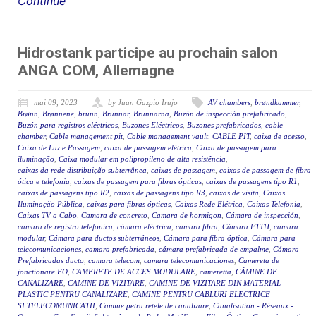
Continue
Hidrostank participe au prochain salon
ANGA COM, Allemagne
mai 09, 2023
by Juan Gazpio Irujo
AV chambers
,
brøndkammer
,
Brønn
,
Brønnene
,
brunn
,
Brunnar
,
Brunnarna
,
Buzón de inspección prefabricado
,
Buzón para registros eléctricos
,
Buzones Eléctricos
,
Buzones prefabricados
,
cable
chamber
,
Cable management pit
,
Cable management vault
,
CABLE PIT
,
caixa de acesso
,
Caixa de Luz e Passagem
,
caixa de passagem elétrica
,
Caixa de passagem para
iluminação
,
Caixa modular em polipropileno de alta resistência
,
caixas da rede distribuição subterrânea
,
caixas de passagem
,
caixas de passagem de fibra
ótica e telefonia
,
caixas de passagem para fibras ópticas
,
caixas de passagens tipo R1
,
caixas de passagens tipo R2
,
caixas de passagens tipo R3
,
caixas de visita
,
Caixas
Iluminação Pública
,
caixas para fibras ópticas
,
Caixas Rede Elétrica
,
Caixas Telefonia
,
Caixas TV a Cabo
,
Camara de concreto
,
Camara de hormigon
,
Cámara de inspección
,
camara de registro telefonica
,
cámara eléctrica
,
camara fibra
,
Cámara FTTH
,
camara
modular
,
Cámara para ductos subterráneos
,
Cámara para fibra óptica
,
Cámara para
telecomunicaciones
,
camara prefabricada
,
cámara prefabricada de empalme
,
Cámara
Prefabricadas ducto
,
camara telecom
,
camara telecomunicaciones
,
Camereta de
jonctionare FO
,
CAMERETE DE ACCES MODULARE
,
cameretta
,
CĂMINE DE
CANALIZARE
,
CAMINE DE VIZITARE
,
CAMINE DE VIZITARE DIN MATERIAL
PLASTIC PENTRU CANALIZARE
,
CAMINE PENTRU CABLURI ELECTRICE
SI TELECOMUNICATII
,
Camine petru retele de canalizare
,
Canalisation - Réseaux -