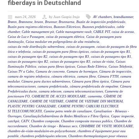
fiberdays in Deutschland
mars 24, 2026
by Juan Gazpio Irujo
AV chambers
,
brøndkammer
,
Brønn
,
Brønnene
,
brunn
,
Brunnar
,
Brunnarna
,
Buzón de inspección prefabricado
,
Buzón para registros eléctricos
,
Buzones Eléctricos
,
Buzones prefabricados
,
cable
chamber
,
Cable management pit
,
Cable management vault
,
CABLE PIT
,
caixa de acesso
,
Caixa de Luz e Passagem
,
caixa de passagem elétrica
,
Caixa de passagem para
iluminação
,
Caixa modular em polipropileno de alta resistência
,
caixas da rede distribuição subterrânea
,
caixas de passagem
,
caixas de passagem de fibra
ótica e telefonia
,
caixas de passagem para fibras ópticas
,
caixas de passagem tipo R1
,
caixas de passagem tipo R2
,
caixas de passagem tipo R3
,
caixas de passagens tipo R1
,
caixas de passagens tipo R2
,
caixas de passagens tipo R3
,
caixas de visita
,
Caixas
Iluminação Pública
,
caixas para fibras ópticas
,
Caixas Rede Elétrica
,
Caixas Telefonia
,
Caixas TV a Cabo
,
Camara de concreto
,
Camara de hormigon
,
Cámara de inspección
,
camara de registro telefonica
,
cámara eléctrica
,
camara fibra
,
Cámara FTTH
,
camara
modular
,
Cámara para ductos subterráneos
,
Cámara para fibra óptica
,
Cámara para
telecomunicaciones
,
camara prefabricada
,
cámara prefabricada de empalme
,
Cámara
Prefabricadas ducto
,
camara telecom
,
camara telecomunicaciones
,
Camereta de
jonctionare FO
,
CAMERETE DE ACCES MODULARE
,
cameretta
,
CĂMINE DE
CANALIZARE
,
CAMINE DE VIZITARE
,
CAMINE DE VIZITARE DIN MATERIAL
PLASTIC PENTRU CANALIZARE
,
CAMINE PENTRU CABLURI ELECTRICE
SI TELECOMUNICATII
,
Camine petru retele de canalizare
,
Canalisation - Réseaux -
Ouvrages
,
CanalizaçãoSubterrânea de Redes Metálicas e Fibra Óptica
,
Capac inspectie
,
catchpit
,
CATV
,
Chambre composite
,
Chambre composite travaux publics
,
Chambre de
raccordement
,
Chambre de tirage - Réseaux secs
,
CHAMBRE DE VISITE MODULAIRE
,
chambre-de-visite-modulaire-en-polycarbonate
,
chambres d’équipement pour eau
potable
,
chambres préfabriquées telecom
,
Chambres thermoplastiques pour réseaux