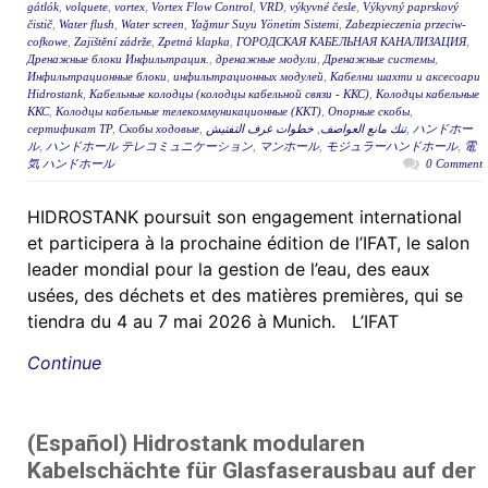
gátlók
,
volquete
,
vortex
,
Vortex Flow Control
,
VRD
,
výkyvné česle
,
Výkyvný paprskový
čistič
,
Water flush
,
Water screen
,
Yağmur Suyu Yönetim Sistemi
,
Zabezpieczenia przeciw-
cofkowe
,
Zajištění zádrže
,
Zpetná klapka
,
ГОРОДСКАЯ КАБЕЛЬНАЯ КАНАЛИЗАЦИЯ
,
Дренажные блоки Инфильтрация.
,
дренажные модули
,
Дренажные системы
,
Инфильтрационные блоки
,
инфильтрационных модулей
,
Кабелни шахти и аксесоари
Hidrostank
,
Кабельные колодцы (колодцы кабельной связи - ККС)
,
Колодцы кабельные
ККС
,
Колодцы кабельные телекоммуникационные (ККТ)
,
Опорные скобы
,
сертификат ТР
,
Скобы ходовые
,
خطوات غرف التفتيش
,
تنك مانع العواصف
,
ハンドホー
ル
,
ハンドホール テレコミュニケーション
,
マンホール
,
モジュラーハンドホール
,
電
気 ハンドホール
0 Comment
HIDROSTANK poursuit son engagement international
et participera à la prochaine édition de l’IFAT, le salon
leader mondial pour la gestion de l’eau, des eaux
usées, des déchets et des matières premières, qui se
tiendra du 4 au 7 mai 2026 à Munich. L’IFAT
Continue
(Español) Hidrostank modularen
Kabelschächte für Glasfaserausbau auf der