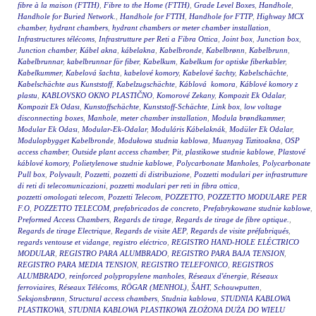
fibre à la maison (FTTH)
,
Fibre to the Home (FTTH)
,
Grade Level Boxes
,
Handhole
,
Handhole for Buried Network.
,
Handhole for FTTH
,
Handhole for FTTP
,
Highway MCX
chamber
,
hydrant chambers
,
hydrant chambers or meter chamber installation
,
Infrastructures télécoms
,
Infrastrutture per Reti a Fibra Ottica
,
Joint box
,
Junction box
,
Junction chamber
,
Kábel akna
,
kábelakna
,
Kabelbronde
,
Kabelbrønn
,
Kabelbrunn
,
Kabelbrunnar
,
kabelbrunnar för fiber
,
Kabelkum
,
Kabelkum for optiske fiberkabler
,
Kabelkummer
,
Kabelová šachta
,
kabelové komory
,
Kabelové šachty
,
Kabelschächte
,
Kabelschächte aus Kunststoff
,
Kabelzugschächte
,
Káblová komora
,
Káblové komory z
plastu
,
KABLOVSKO OKNO PLASTIČNO
,
Komorové Zekany
,
Kompozit Ek Odalar
,
Kompozit Ek Odası
,
Kunstoffschächte
,
Kunststoff-Schächte
,
Link box
,
low voltage
disconnecting boxes
,
Manhole
,
meter chamber installation
,
Modula brøndkammer
,
Modular Ek Odası
,
Modular-Ek-Odalar
,
Moduláris Kábelaknák
,
Modüler Ek Odalar
,
Modulopbygget Kabelbronde
,
Modułowa studnia kablowa
,
Muanyag Tiztitoakna
,
OSP
access chamber
,
Outside plant access chamber
,
Pit
,
plastikowe studnie kablowe
,
Plastové
káblové komory
,
Polietylenowe studnie kablowe
,
Polycarbonate Manholes
,
Polycarbonate
Pull box
,
Polyvault
,
Pozzetti
,
pozzetti di distribuzione
,
Pozzetti modulari per infrastrutture
di reti di telecomunicazioni
,
pozzetti modulari per reti in fibra ottica
,
pozzetti omologati telecom
,
Pozzetti Telecom
,
POZZETTO
,
POZZETTO MODULARE PER
F.O
,
POZZETTO TELECOM
,
prefabricados de concreto
,
Prefabrykowane studnie kablowe
,
Preformed Access Chambers
,
Regards de tirage
,
Regards de tirage de fibre optique.
,
Regards de tirage Electrique
,
Regards de visite AEP
,
Regards de visite préfabriqués
,
regards ventouse et vidange
,
registro eléctrico
,
REGISTRO HAND-HOLE ELÉCTRICO
MODULAR
,
REGISTRO PARA ALUMBRADO
,
REGISTRO PARA BAJA TENSION
,
REGISTRO PARA MEDIA TENSION
,
REGISTRO TELEFONICO
,
REGISTROS
ALUMBRADO
,
reinforced polypropylene manholes
,
Réseaux d'énergie
,
Réseaux
ferroviaires
,
Réseaux Télécoms
,
RÖGAR (MENHOL)
,
ŠAHT
,
Schouwputten
,
Seksjonsbrønn
,
Structural access chambers
,
Studnia kablowa
,
STUDNIA KABLOWA
PLASTIKOWA
,
STUDNIA KABLOWA PLASTIKOWA ZŁOŻONA DUŻA DO WIELU