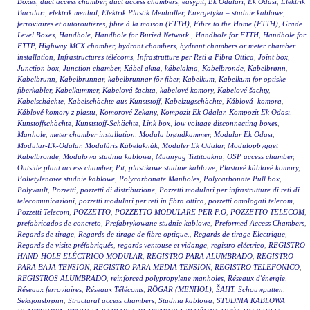
Boxes
,
duct access chamber
,
duct access chambers
,
easypit
,
Ek Odalari
,
Ek Odasi
,
Elektrik
Bacaları
,
elektrik menhol
,
Elektrik Plastik Menholler
,
Energetyka – studnie kablowe
,
ferroviaires et autoroutières
,
fibre à la maison (FTTH)
,
Fibre to the Home (FTTH)
,
Grade
Level Boxes
,
Handhole
,
Handhole for Buried Network.
,
Handhole for FTTH
,
Handhole for
FTTP
,
Highway MCX chamber
,
hydrant chambers
,
hydrant chambers or meter chamber
installation
,
Infrastructures télécoms
,
Infrastrutture per Reti a Fibra Ottica
,
Joint box
,
Junction box
,
Junction chamber
,
Kábel akna
,
kábelakna
,
Kabelbronde
,
Kabelbrønn
,
Kabelbrunn
,
Kabelbrunnar
,
kabelbrunnar för fiber
,
Kabelkum
,
Kabelkum for optiske
fiberkabler
,
Kabelkummer
,
Kabelová šachta
,
kabelové komory
,
Kabelové šachty
,
Kabelschächte
,
Kabelschächte aus Kunststoff
,
Kabelzugschächte
,
Káblová komora
,
Káblové komory z plastu
,
Komorové Zekany
,
Kompozit Ek Odalar
,
Kompozit Ek Odası
,
Kunstoffschächte
,
Kunststoff-Schächte
,
Link box
,
low voltage disconnecting boxes
,
Manhole
,
meter chamber installation
,
Modula brøndkammer
,
Modular Ek Odası
,
Modular-Ek-Odalar
,
Moduláris Kábelaknák
,
Modüler Ek Odalar
,
Modulopbygget
Kabelbronde
,
Modułowa studnia kablowa
,
Muanyag Tiztitoakna
,
OSP access chamber
,
Outside plant access chamber
,
Pit
,
plastikowe studnie kablowe
,
Plastové káblové komory
,
Polietylenowe studnie kablowe
,
Polycarbonate Manholes
,
Polycarbonate Pull box
,
Polyvault
,
Pozzetti
,
pozzetti di distribuzione
,
Pozzetti modulari per infrastrutture di reti di
telecomunicazioni
,
pozzetti modulari per reti in fibra ottica
,
pozzetti omologati telecom
,
Pozzetti Telecom
,
POZZETTO
,
POZZETTO MODULARE PER F.O
,
POZZETTO TELECOM
,
prefabricados de concreto
,
Prefabrykowane studnie kablowe
,
Preformed Access Chambers
,
Regards de tirage
,
Regards de tirage de fibre optique.
,
Regards de tirage Electrique
,
Regards de visite préfabriqués
,
regards ventouse et vidange
,
registro eléctrico
,
REGISTRO
HAND-HOLE ELÉCTRICO MODULAR
,
REGISTRO PARA ALUMBRADO
,
REGISTRO
PARA BAJA TENSION
,
REGISTRO PARA MEDIA TENSION
,
REGISTRO TELEFONICO
,
REGISTROS ALUMBRADO
,
reinforced polypropylene manholes
,
Réseaux d'énergie
,
Réseaux ferroviaires
,
Réseaux Télécoms
,
RÖGAR (MENHOL)
,
ŠAHT
,
Schouwputten
,
Seksjonsbrønn
,
Structural access chambers
,
Studnia kablowa
,
STUDNIA KABLOWA