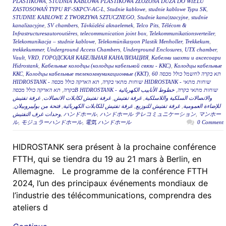
PLASTIKOWA
,
STUDNIA KABLOWA PLASTIKOWA ZŁOŻONA DUŻA DO WIELU
ZASTOSOWAŃ TYPU RF-SKPCV-AC-L
,
Studnie kablowe
,
studnie kablowe Typu SK
,
STUDNIE KABLOWE Z TWORZYWA SZTUCZNEGO
,
Studnie kana|tzacyjne
,
studnie
kanalizacyjne
,
SV chambers
,
Távközlési aknaelemek
,
Telco Pits
,
Télécom &
Infrastructuresautoroutières
,
telecommunication joint box
,
Telekommunikationsverteiler
,
Telekomunikacja – studnie kablowe
,
Telekomünikasyon Plastik Menholler
,
Trekkekum
,
trekkekummer
,
Underground Access Chambers
,
Underground Enclosures
,
UTX chamber
,
Vault
,
VRD
,
ГОРОДСКАЯ КАБЕЛЬНАЯ КАНАЛИЗАЦИЯ
,
Кабелни шахти и аксесоари
Hidrostank
,
Кабельные колодцы (колодцы кабельной связи - ККС)
,
Колодцы кабельные
ККС
,
Колодцы кабельные телекоммуникационные (ККТ)
,
תא בקרה לחשמל כולל מכסה 60
תא הארקה כולל מכסה HIDROSTANK - שוחות מתאי
,
HIDROSTANK - שוחות מתאי בקרה
,
בקרה
خطوط الأنابيب الكهربائية
,
תא הארקה כולל מכסהB HIDROSTANK - שוחות מתאי בקרה
غرفة تفتيش
,
غرفة تفتيش لكابلات الاتصالات
,
غرفة تفتيش
,
والاتصالات السلكية واللاسلكية
,
فتحة من بوليبروبيلان
,
غرفة تفتيش للكابلات الكهربائية
,
غرفة تفتيش للتوزيع
,
للإضاءة العمومية
وحدات غرف التفتيش
,
ハンドホール
,
ハンドホール テレコミュニケーション
,
マンホー
ル
,
モジュラーハンドホール
,
電気 ハンドホール
0 Comment
HIDROSTANK sera présent à la prochaine conférence
FTTH, qui se tiendra du 19 au 21 mars à Berlin, en
Allemagne. Le programme de la conférence FTTH
2024, l’un des principaux événements mondiaux de
l’industrie des télécommunications, comprendra des
ateliers d