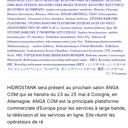
HAND-HOLE ELÉCTRICO MODULAR
,
REGISTRO PARA ALUMBRADO
,
REGISTRO
PARA BAJA TENSION
,
REGISTRO PARA MEDIA TENSION
,
REGISTRO TELEFONICO
,
REGISTROS ALUMBRADO
,
reinforced polypropylene manholes
,
Réseaux d'énergie
,
Réseaux ferroviaires
,
Réseaux Télécoms
,
RÖGAR (MENHOL)
,
ŠAHT
,
Schouwputten
,
Seksjonsbrønn
,
Structural access chambers
,
Studnia kablowa
,
STUDNIA KABLOWA
PLASTIKOWA
,
STUDNIA KABLOWA PLASTIKOWA ZŁOŻONA DUŻA DO WIELU
ZASTOSOWAŃ TYPU RF-SKPCV-AC-L
,
Studnie kablowe
,
studnie kablowe Typu SK
,
STUDNIE KABLOWE Z TWORZYWA SZTUCZNEGO
,
Studnie kana|tzacyjne
,
studnie
kanalizacyjne
,
SV chambers
,
Távközlési aknaelemek
,
Telco Pits
,
Télécom &
Infrastructuresautoroutières
,
telecommunication joint box
,
Telekommunikationsverteiler
,
Telekomunikacja – studnie kablowe
,
Telekomünikasyon Plastik Menholler
,
Trekkekum
,
trekkekummer
,
Underground Access Chambers
,
Underground Enclosures
,
UTX chamber
,
Vault
,
VRD
,
ГОРОДСКАЯ КАБЕЛЬНАЯ КАНАЛИЗАЦИЯ
,
Кабелни шахти и аксесоари
Hidrostank
,
Кабельные колодцы (колодцы кабельной связи - ККС)
,
Колодцы кабельные
ККС
,
Колодцы кабельные телекоммуникационные (ККТ)
,
ハンドホール
,
ハンドホール
テレコミュニケーション
,
マンホール
,
モジュラーハンドホール
,
電気 ハンドホール
0 Comment
HIDROSTANK sera présent au prochain salon ANGA
COM qui se tiendra du 23 au 25 mai à Cologne, en
Allemagne. ANGA COM est la principale plateforme
commerciale d’Europe pour les services à large bande,
la télévision et les services en ligne. Elle réunit les
opérateurs de ré