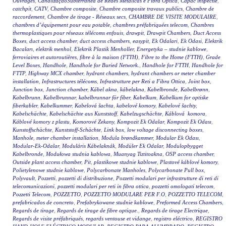
Ouvrages
,
CanalizaçãoSubterrânea de Redes Metálicas e Fibra Óptica
,
Capac inspectie
,
catchpit
,
CATV
,
Chambre composite
,
Chambre composite travaux publics
,
Chambre de
raccordement
,
Chambre de tirage - Réseaux secs
,
CHAMBRE DE VISITE MODULAIRE
,
chambres d’équipement pour eau potable
,
chambres préfabriquées telecom
,
Chambres
thermoplastiques pour réseaux télécoms enfouis
,
drawpit
,
Drawpit Chambers
,
Duct Access
Boxes
,
duct access chamber
,
duct access chambers
,
easypit
,
Ek Odalari
,
Ek Odasi
,
Elektrik
Bacaları
,
elektrik menhol
,
Elektrik Plastik Menholler
,
Energetyka – studnie kablowe
,
ferroviaires et autoroutières
,
fibre à la maison (FTTH)
,
Fibre to the Home (FTTH)
,
Grade
Level Boxes
,
Handhole
,
Handhole for Buried Network.
,
Handhole for FTTH
,
Handhole for
FTTP
,
Highway MCX chamber
,
hydrant chambers
,
hydrant chambers or meter chamber
installation
,
Infrastructures télécoms
,
Infrastrutture per Reti a Fibra Ottica
,
Joint box
,
Junction box
,
Junction chamber
,
Kábel akna
,
kábelakna
,
Kabelbronde
,
Kabelbrønn
,
Kabelbrunn
,
Kabelbrunnar
,
kabelbrunnar för fiber
,
Kabelkum
,
Kabelkum for optiske
fiberkabler
,
Kabelkummer
,
Kabelová šachta
,
kabelové komory
,
Kabelové šachty
,
Kabelschächte
,
Kabelschächte aus Kunststoff
,
Kabelzugschächte
,
Káblová komora
,
Káblové komory z plastu
,
Komorové Zekany
,
Kompozit Ek Odalar
,
Kompozit Ek Odası
,
Kunstoffschächte
,
Kunststoff-Schächte
,
Link box
,
low voltage disconnecting boxes
,
Manhole
,
meter chamber installation
,
Modula brøndkammer
,
Modular Ek Odası
,
Modular-Ek-Odalar
,
Moduláris Kábelaknák
,
Modüler Ek Odalar
,
Modulopbygget
Kabelbronde
,
Modułowa studnia kablowa
,
Muanyag Tiztitoakna
,
OSP access chamber
,
Outside plant access chamber
,
Pit
,
plastikowe studnie kablowe
,
Plastové káblové komory
,
Polietylenowe studnie kablowe
,
Polycarbonate Manholes
,
Polycarbonate Pull box
,
Polyvault
,
Pozzetti
,
pozzetti di distribuzione
,
Pozzetti modulari per infrastrutture di reti di
telecomunicazioni
,
pozzetti modulari per reti in fibra ottica
,
pozzetti omologati telecom
,
Pozzetti Telecom
,
POZZETTO
,
POZZETTO MODULARE PER F.O
,
POZZETTO TELECOM
,
prefabricados de concreto
,
Prefabrykowane studnie kablowe
,
Preformed Access Chambers
,
Regards de tirage
,
Regards de tirage de fibre optique.
,
Regards de tirage Electrique
,
Regards de visite préfabriqués
,
regards ventouse et vidange
,
registro eléctrico
,
REGISTRO