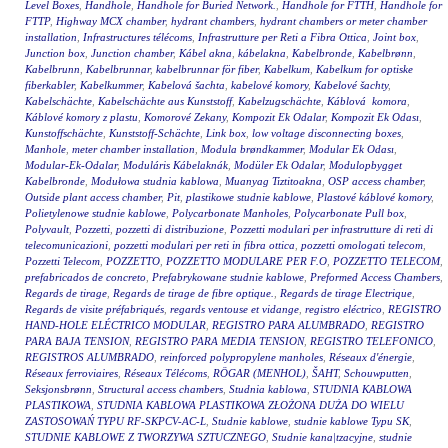
Level Boxes
,
Handhole
,
Handhole for Buried Network.
,
Handhole for FTTH
,
Handhole for
FTTP
,
Highway MCX chamber
,
hydrant chambers
,
hydrant chambers or meter chamber
installation
,
Infrastructures télécoms
,
Infrastrutture per Reti a Fibra Ottica
,
Joint box
,
Junction box
,
Junction chamber
,
Kábel akna
,
kábelakna
,
Kabelbronde
,
Kabelbrønn
,
Kabelbrunn
,
Kabelbrunnar
,
kabelbrunnar för fiber
,
Kabelkum
,
Kabelkum for optiske
fiberkabler
,
Kabelkummer
,
Kabelová šachta
,
kabelové komory
,
Kabelové šachty
,
Kabelschächte
,
Kabelschächte aus Kunststoff
,
Kabelzugschächte
,
Káblová komora
,
Káblové komory z plastu
,
Komorové Zekany
,
Kompozit Ek Odalar
,
Kompozit Ek Odası
,
Kunstoffschächte
,
Kunststoff-Schächte
,
Link box
,
low voltage disconnecting boxes
,
Manhole
,
meter chamber installation
,
Modula brøndkammer
,
Modular Ek Odası
,
Modular-Ek-Odalar
,
Moduláris Kábelaknák
,
Modüler Ek Odalar
,
Modulopbygget
Kabelbronde
,
Modułowa studnia kablowa
,
Muanyag Tiztitoakna
,
OSP access chamber
,
Outside plant access chamber
,
Pit
,
plastikowe studnie kablowe
,
Plastové káblové komory
,
Polietylenowe studnie kablowe
,
Polycarbonate Manholes
,
Polycarbonate Pull box
,
Polyvault
,
Pozzetti
,
pozzetti di distribuzione
,
Pozzetti modulari per infrastrutture di reti di
telecomunicazioni
,
pozzetti modulari per reti in fibra ottica
,
pozzetti omologati telecom
,
Pozzetti Telecom
,
POZZETTO
,
POZZETTO MODULARE PER F.O
,
POZZETTO TELECOM
,
prefabricados de concreto
,
Prefabrykowane studnie kablowe
,
Preformed Access Chambers
,
Regards de tirage
,
Regards de tirage de fibre optique.
,
Regards de tirage Electrique
,
Regards de visite préfabriqués
,
regards ventouse et vidange
,
registro eléctrico
,
REGISTRO
HAND-HOLE ELÉCTRICO MODULAR
,
REGISTRO PARA ALUMBRADO
,
REGISTRO
PARA BAJA TENSION
,
REGISTRO PARA MEDIA TENSION
,
REGISTRO TELEFONICO
,
REGISTROS ALUMBRADO
,
reinforced polypropylene manholes
,
Réseaux d'énergie
,
Réseaux ferroviaires
,
Réseaux Télécoms
,
RÖGAR (MENHOL)
,
ŠAHT
,
Schouwputten
,
Seksjonsbrønn
,
Structural access chambers
,
Studnia kablowa
,
STUDNIA KABLOWA
PLASTIKOWA
,
STUDNIA KABLOWA PLASTIKOWA ZŁOŻONA DUŻA DO WIELU
ZASTOSOWAŃ TYPU RF-SKPCV-AC-L
,
Studnie kablowe
,
studnie kablowe Typu SK
,
STUDNIE KABLOWE Z TWORZYWA SZTUCZNEGO
,
Studnie kana|tzacyjne
,
studnie