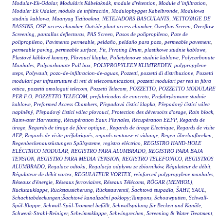
Modular-Ek-Odalar
,
Moduláris Kábelaknák
,
module d'rétention
,
Module d’infiltration
,
Modüler Ek Odalar
,
módulo de infiltración
,
Modulopbygget Kabelbronde
,
Modułowa
studnia kablowa
,
Muanyag Tiztitoakna
,
NETEJADORS BASCULANTS
,
NETTOYAGE DE
BASSINS
,
OSP access chamber
,
Outside plant access chamber
,
Overflow Screen
,
Overflow
Screening
,
pantallas deflectoras
,
PAS Screen
,
Pasos de polipropileno
,
Pate de
polipropileno
,
Pavimento permeable
,
peldaño
,
peldaño para pozo
,
permeable pavement
,
permeable paving
,
permeable surface
,
Pit
,
Pivoting Drum
,
plastikowe studnie kablowe
,
Plastové káblové komory
,
Plovoucí klapka
,
Polietylenowe studnie kablowe
,
Polycarbonate
Manholes
,
Polycarbonate Pull box
,
POLYPROPYLEEN KLIMTREDEN
,
polypropylene
steps
,
Polyvault
,
pozo-de-infiltracion-de-aguas
,
Pozzetti
,
pozzetti di distribuzione
,
Pozzetti
modulari per infrastrutture di reti di telecomunicazioni
,
pozzetti modulari per reti in fibra
ottica
,
pozzetti omologati telecom
,
Pozzetti Telecom
,
POZZETTO
,
POZZETTO MODULARE
PER F.O
,
POZZETTO TELECOM
,
prefabricados de concreto
,
Prefabrykowane studnie
kablowe
,
Preformed Access Chambers
,
Přepadová čistící klapka
,
Přepadový čistící válec
naplněný
,
Přepadový čistící válec plovoucí
,
Protection des déversoirs d'orage
,
Rain block
,
Rainwater Harvesting
,
Récupération Eaux Pluviales
,
Récupération EEPP
,
Regards de
tirage
,
Regards de tirage de fibre optique.
,
Regards de tirage Electrique
,
Regards de visite
AEP
,
Regards de visite préfabriqués
,
regards ventouse et vidange
,
Regen-überlaufbecken
,
Regenbeckenausrüstungen Spülsysteme
,
registro eléctrico
,
REGISTRO HAND-HOLE
ELÉCTRICO MODULAR
,
REGISTRO PARA ALUMBRADO
,
REGISTRO PARA BAJA
TENSION
,
REGISTRO PARA MEDIA TENSION
,
REGISTRO TELEFONICO
,
REGISTROS
ALUMBRADO
,
Regulace odtoku
,
Regulacja odpływu ze zbiorników
,
Régulateur de débit
,
Régulateur de débit vortex
,
REGULATEUR VORTEX
,
reinforced polypropylene manholes
,
Réseaux d'énergie
,
Réseaux ferroviaires
,
Réseaux Télécoms
,
RÖGAR (MENHOL)
,
Rückstauklappe
,
Rückstausicherung
,
Rückstauventil
,
Šachtová stupadla
,
ŠAHT
,
SAUL
,
Schachtabdeckungen;Šachtové kanalizační poklopy;Tampons
,
Schouwputten
,
Schwall-
Spül-Klappe
,
Schwall-Spül-Trommel befüllt
,
Schwallspülung für Becken und Kanäle
,
Schwenk-Strahl-Reiniger
,
Schwimmklappe
,
Schwingrechen
,
Screening & Water Treatment
,