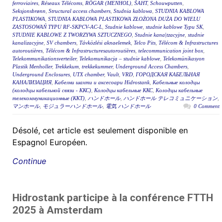
ferroviaires
,
Réseaux Télécoms
,
RÖGAR (MENHOL)
,
ŠAHT
,
Schouwputten
,
Seksjonsbrønn
,
Structural access chambers
,
Studnia kablowa
,
STUDNIA KABLOWA
PLASTIKOWA
,
STUDNIA KABLOWA PLASTIKOWA ZŁOŻONA DUŻA DO WIELU
ZASTOSOWAŃ TYPU RF-SKPCV-AC-L
,
Studnie kablowe
,
studnie kablowe Typu SK
,
STUDNIE KABLOWE Z TWORZYWA SZTUCZNEGO
,
Studnie kana|tzacyjne
,
studnie
kanalizacyjne
,
SV chambers
,
Távközlési aknaelemek
,
Telco Pits
,
Télécom & Infrastructures
autoroutières
,
Télécom & Infrastructuresautoroutières
,
telecommunication joint box
,
Telekommunikationsverteiler
,
Telekomunikacja – studnie kablowe
,
Telekomünikasyon
Plastik Menholler
,
Trekkekum
,
trekkekummer
,
Underground Access Chambers
,
Underground Enclosures
,
UTX chamber
,
Vault
,
VRD
,
ГОРОДСКАЯ КАБЕЛЬНАЯ
КАНАЛИЗАЦИЯ
,
Кабелни шахти и аксесоари Hidrostank
,
Кабельные колодцы
(колодцы кабельной связи - ККС)
,
Колодцы кабельные ККС
,
Колодцы кабельные
телекоммуникационные (ККТ)
,
ハンドホール
,
ハンドホール テレコミュニケーション
,
マンホール
,
モジュラーハンドホール
,
電気 ハンドホール
0 Comment
Désolé, cet article est seulement disponible en
Espagnol Européen.
Continue
Hidrostank participe à la conférence FTTH
2025 à Amsterdam