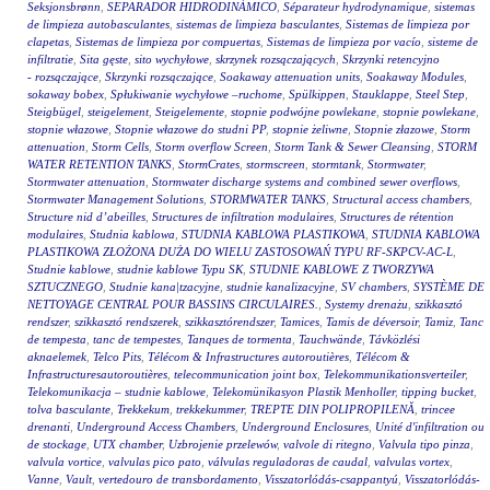
Seksjonsbrønn
,
SEPARADOR HIDRODINÁMICO
,
Séparateur hydrodynamique
,
sistemas
de limpieza autobasculantes
,
sistemas de limpieza basculantes
,
Sistemas de limpieza por
clapetas
,
Sistemas de limpieza por compuertas
,
Sistemas de limpieza por vacío
,
sisteme de
infiltratie
,
Sita gęste
,
sito wychyłowe
,
skrzynek rozsączających
,
Skrzynki retencyjno
- rozsączające
,
Skrzynki rozsączające
,
Soakaway attenuation units
,
Soakaway Modules
,
sokaway bobex
,
Spłukiwanie wychyłowe –ruchome
,
Spülkippen
,
Stauklappe
,
Steel Step
,
Steigbügel
,
steigelement
,
Steigelemente
,
stopnie podwójne powlekane
,
stopnie powlekane
,
stopnie włazowe
,
Stopnie włazowe do studni PP
,
stopnie żeliwne
,
Stopnie złazowe
,
Storm
attenuation
,
Storm Cells
,
Storm overflow Screen
,
Storm Tank & Sewer Cleansing
,
STORM
WATER RETENTION TANKS
,
StormCrates
,
stormscreen
,
stormtank
,
Stormwater
,
Stormwater attenuation
,
Stormwater discharge systems and combined sewer overflows
,
Stormwater Management Solutions
,
STORMWATER TANKS
,
Structural access chambers
,
Structure nid d’abeilles
,
Structures de infiltration modulaires
,
Structures de rétention
modulaires
,
Studnia kablowa
,
STUDNIA KABLOWA PLASTIKOWA
,
STUDNIA KABLOWA
PLASTIKOWA ZŁOŻONA DUŻA DO WIELU ZASTOSOWAŃ TYPU RF-SKPCV-AC-L
,
Studnie kablowe
,
studnie kablowe Typu SK
,
STUDNIE KABLOWE Z TWORZYWA
SZTUCZNEGO
,
Studnie kana|tzacyjne
,
studnie kanalizacyjne
,
SV chambers
,
SYSTÈME DE
NETTOYAGE CENTRAL POUR BASSINS CIRCULAIRES.
,
Systemy drenażu
,
szikkasztó
rendszer
,
szikkasztó rendszerek
,
szikkasztórendszer
,
Tamices
,
Tamis de déversoir
,
Tamiz
,
Tanc
de tempesta
,
tanc de tempestes
,
Tanques de tormenta
,
Tauchwände
,
Távközlési
aknaelemek
,
Telco Pits
,
Télécom & Infrastructures autoroutières
,
Télécom &
Infrastructuresautoroutières
,
telecommunication joint box
,
Telekommunikationsverteiler
,
Telekomunikacja – studnie kablowe
,
Telekomünikasyon Plastik Menholler
,
tipping bucket
,
tolva basculante
,
Trekkekum
,
trekkekummer
,
TREPTE DIN POLIPROPILENĂ
,
trincee
drenanti
,
Underground Access Chambers
,
Underground Enclosures
,
Unité d'infiltration ou
de stockage
,
UTX chamber
,
Uzbrojenie przelewów
,
valvole di ritegno
,
Valvula tipo pinza
,
valvula vortice
,
valvulas pico pato
,
válvulas reguladoras de caudal
,
valvulas vortex
,
Vanne
,
Vault
,
vertedouro de transbordamento
,
Visszatorlódás-csappantyú
,
Visszatorlódás-