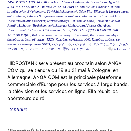
ZASTOSOWAŃ TYPU RF-SKPCV-AC-L
,
Studnie kablowe
,
studnie kablowe Typu SK
,
STUDNIE KABLOWE Z TWORZYWA SZTUCZNEGO
,
Studnie kana|tzacyjne
,
studnie
kanalizacyjne
,
SV chambers
,
Távközlési aknaelemek
,
Telco Pits
,
Télécom & Infrastructures
autoroutières
,
Télécom & Infrastructuresautoroutières
,
telecommunication joint box
,
Telekommunikationsverteiler
,
Telekomunikacja – studnie kablowe
,
Telekomünikasyon
Plastik Menholler
,
Trekkekum
,
trekkekummer
,
Underground Access Chambers
,
Underground Enclosures
,
UTX chamber
,
Vault
,
VRD
,
ГОРОДСКАЯ КАБЕЛЬНАЯ
КАНАЛИЗАЦИЯ
,
Кабелни шахти и аксесоари Hidrostank
,
Кабельные колодцы
(колодцы кабельной связи - ККС)
,
Колодцы кабельные ККС
,
Колодцы кабельные
телекоммуникационные (ККТ)
,
ハンドホール
,
ハンドホール テレコミュニケーション
,
マンホール
,
モジュラーハンドホール
,
電気 ハンドホール
0 Comment
HIDROSTANK sera présent au prochain salon ANGA
COM qui se tiendra du 19 au 21 mai à Cologne, en
Allemagne. ANGA COM est la principale plateforme
commerciale d’Europe pour les services à large bande,
la télévision et les services en ligne. Elle réunit les
opérateurs de ré
Continue