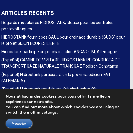
ARTICLES RÉCENTS
Regards modulaires HIDROSTANK, idéaux pour les centrales
photovoltaïques
HIDROSTANK fournit ses SAUL pour drainage durable (SUDS) pour
le projet GIJÓN ECORESILIENTE
Hidrostank participe au prochain salon ANGA COM, Allemagne
(Español) CAMINE DE VIZITARE HIDROSTANK PE CONDUCTA DE
TRANSPORT GAZE NATURALE TRANSGAZ Podisor-Constanta
(Español) Hidrostank participará en la próxima edición IFAT
(ALEMANIA)
(Español) Hidrostank modularen Kabelschächte für
Glasfaserausbau auf der fiberdays in Deutschland
Nous utilisons des cookies pour vous offrir la meilleure
expérience sur notre site.
You can find out more about which cookies we are using or
switch them off in
settings
.
LINKS
Accepter
SUDS