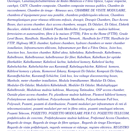
Ouvrages
,
CanalizaçãoSubterrânea de Redes Metálicas e Fibra Óptica
,
Capac inspectie
,
catchpit
,
CATV
,
Chambre composite
,
Chambre composite travaux publics
,
Chambre de
raccordement
,
Chambre de tirage - Réseaux secs
,
CHAMBRE DE VISITE MODULAIRE
,
chambres d’équipement pour eau potable
,
chambres préfabriquées telecom
,
Chambres
thermoplastiques pour réseaux télécoms enfouis
,
drawpit
,
Drawpit Chambers
,
Duct Access
Boxes
,
duct access chamber
,
duct access chambers
,
easypit
,
Ek Odalari
,
Ek Odasi
,
Elektrik
Bacaları
,
elektrik menhol
,
Elektrik Plastik Menholler
,
Energetyka – studnie kablowe
,
ferroviaires et autoroutières
,
fibre à la maison (FTTH)
,
Fibre to the Home (FTTH)
,
Grade
Level Boxes
,
Handhole
,
Handhole for Buried Network.
,
Handhole for FTTH
,
Handhole for
FTTP
,
Highway MCX chamber
,
hydrant chambers
,
hydrant chambers or meter chamber
installation
,
Infrastructures télécoms
,
Infrastrutture per Reti a Fibra Ottica
,
Joint box
,
Junction box
,
Junction chamber
,
Kábel akna
,
kábelakna
,
Kabelbronde
,
Kabelbrønn
,
Kabelbrunn
,
Kabelbrunnar
,
kabelbrunnar för fiber
,
Kabelkum
,
Kabelkum for optiske
fiberkabler
,
Kabelkummer
,
Kabelová šachta
,
kabelové komory
,
Kabelové šachty
,
Kabelschächte
,
Kabelschächte aus Kunststoff
,
Kabelzugschächte
,
Káblová komora
,
Káblové komory z plastu
,
Komorové Zekany
,
Kompozit Ek Odalar
,
Kompozit Ek Odası
,
Kunstoffschächte
,
Kunststoff-Schächte
,
Link box
,
low voltage disconnecting boxes
,
Manhole
,
meter chamber installation
,
Modula brøndkammer
,
Modular Ek Odası
,
Modular-Ek-Odalar
,
Moduláris Kábelaknák
,
Modüler Ek Odalar
,
Modulopbygget
Kabelbronde
,
Modułowa studnia kablowa
,
Muanyag Tiztitoakna
,
OSP access chamber
,
Outside plant access chamber
,
Pit
,
plastikowe studnie kablowe
,
Plastové káblové komory
,
Polietylenowe studnie kablowe
,
Polycarbonate Manholes
,
Polycarbonate Pull box
,
Polyvault
,
Pozzetti
,
pozzetti di distribuzione
,
Pozzetti modulari per infrastrutture di reti di
telecomunicazioni
,
pozzetti modulari per reti in fibra ottica
,
pozzetti omologati telecom
,
Pozzetti Telecom
,
POZZETTO
,
POZZETTO MODULARE PER F.O
,
POZZETTO TELECOM
,
prefabricados de concreto
,
Prefabrykowane studnie kablowe
,
Preformed Access Chambers
,
Regards de tirage
,
Regards de tirage de fibre optique.
,
Regards de tirage Electrique
,
Regards de visite préfabriqués
,
regards ventouse et vidange
,
registro eléctrico
,
REGISTRO