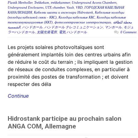
Plastik Menholler
,
Trekkekum
,
trekkekummer
,
Underground Access Chambers
,
Underground Enclosures
,
UTX chamber
,
Vault
,
VRD
,
ГОРОДСКАЯ КАБЕЛЬНАЯ
КАНАЛИЗАЦИЯ
,
Кабелни шахти и аксесоари Hidrostank
,
Кабельные колодцы
(колодцы кабельной связи - ККС)
,
Колодцы кабельные ККС
,
Колодцы кабельные
телекоммуникационные (ККТ)
,
фотоэлектрические электростанции
,
محطة للطاقة
الشمسية
,
ハンドホール
,
ハンドホール テレコミュニケーション
,
マンホール
,
モジュ
ラーハンドホール
,
太陽光発電所
,
電気 ハンドホール
0 Comment
Les projets solaires photovoltaïques sont
généralement implantés loin des centres urbains afin
de réduire le coût du terrain ; ils impliquent la gestion
de réseaux de conduites complexes, en particulier à
proximité des postes de transformation ; et doivent
respecter des déla
Continue
Hidrostank participe au prochain salon
ANGA COM, Allemagne