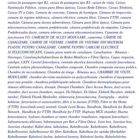
caixas de passagens tipo R2
,
caixas de passagens tipo R3
,
caixas de visita
,
Caixas
Iluminação Pública
,
caixas para fibras ópticas
,
Caixas Rede Elétrica
,
Caixas Telefonia
,
Caixas TV a Cabo
,
Camara de concreto
,
Camara de hormigon
,
Cámara de inspección
,
camara de registro telefonica
,
cámara eléctrica
,
camara fibra
,
Cámara FTTH
,
camara
modular
,
Cámara para ductos subterráneos
,
Cámara para fibra óptica
,
Cámara para
telecomunicaciones
,
camara prefabricada
,
cámara prefabricada de empalme
,
Cámara
Prefabricadas ducto
,
camara telecom
,
camara telecomunicaciones
,
Camereta de
jonctionare FO
,
CAMERETE DE ACCES MODULARE
,
cameretta
,
CĂMINE DE
CANALIZARE
,
CAMINE DE VIZITARE
,
CAMINE DE VIZITARE DIN MATERIAL
PLASTIC PENTRU CANALIZARE
,
CAMINE PENTRU CABLURI ELECTRICE
SI TELECOMUNICATII
,
Camine petru retele de canalizare
,
Canalisation - Réseaux -
Ouvrages
,
CanalizaçãoSubterrânea de Redes Metálicas e Fibra Óptica
,
Capac inspectie
,
catchpit
,
CATV
,
Central fotovoltaica
,
centrale electrice fotovoltaice
,
centrale fotovoltaica
,
Centrale solaire photovoltaïque
,
Chambre composite
,
Chambre composite travaux publics
,
Chambre de raccordement
,
Chambre de tirage - Réseaux secs
,
CHAMBRE DE VISITE
MODULAIRE
,
chambre-de-visite-modulaire-en-polycarbonate
,
chambres d’équipement
pour eau potable
,
chambres préfabriquées telecom
,
Chambres thermoplastiques pour
réseaux télécoms enfouis
,
drawpit
,
Drawpit Chambers
,
Duct Access Boxes
,
duct access
chamber
,
duct access chambers
,
easypit
,
Ek Odalari
,
Ek Odasi
,
Elektrik Bacaları
,
elektrik
menhol
,
Elektrik Plastik Menholler
,
elektrownię fotowoltaiczną
,
Energetyka – studnie
kablowe
,
ferroviaires et autoroutières
,
fibre à la maison (FTTH)
,
Fibre to the Home
(FTTH)
,
fotovoltaik enerji santrali
,
Grade Level Boxes
,
Handhole
,
Handhole for Buried
Network.
,
Handhole for FTTH
,
Handhole for FTTP
,
Highway MCX chamber
,
Huerta
fotovolataica
,
hydrant chambers or meter chamber installation
,
impianti fotovoltaici
,
Infrastructures télécoms
,
Infrastrutture per Reti a Fibra Ottica
,
Joint box
,
Junction box
,
Junction chamber
,
Kábel akna
,
kábelakna
,
Kabelbronde
,
Kabelbrønn
,
Kabelbrunn
,
Kabelbrunnar
,
kabelbrunnar för fiber
,
Kabelkum
,
Kabelkum for optiske fiberkabler
,
Kabelkummer
,
Kabelová šachta
,
kabelové komory
,
Kabelové šachty
,
Kabelschächte
,