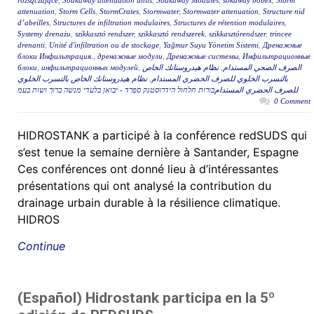
rozsączające
,
Soakaway attenuation units
,
Soakaway Modules
,
sokaway bobex
,
Storm
attenuation
,
Storm Cells
,
StormCrates
,
Stormwater
,
Stormwater attenuation
,
Structure nid
d’abeilles
,
Structures de infiltration modulaires
,
Structures de rétention modulaires
,
Systemy drenażu
,
szikkasztó rendszer
,
szikkasztó rendszerek
,
szikkasztórendszer
,
trincee
drenanti
,
Unité d'infiltration ou de stockage
,
Yağmur Suyu Yönetim Sistemi
,
Дренажные
блоки Инфильтрация.
,
дренажные модули
,
Дренажные системы
,
Инфильтрационные
блоки
,
инфильтрационных модулей
,
نظام هيدروستانك الخاص
,
الصرف الصحي المستدام
نظام هيدروستانك الخاص بالتسرب الخلوي
,
بالتسرب الخلوي للصرف الحضري المستدام
للصرف الحضري المستدامבורות חלחול הידרוסטנק ספרד - יבואן בלעדי מנשה ברוך ושות בעמ
0 Comment
HIDROSTANK a participé à la conférence redSUDS qui
s’est tenue la semaine dernière à Santander, Espagne
Ces conférences ont donné lieu à d’intéressantes
présentations qui ont analysé la contribution du
drainage urbain durable à la résilience climatique.
HIDROS
Continue
(Español) Hidrostank participa en la 5º