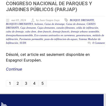
CONGRESO NACIONAL DE PARQUES Y
JARDINES PÚBLICOS (PARJAP)
mai 03, 2024
by Juan Gazpio Irujo
BLOQUE DRENANTE
,
BLOQUES DRENANTES
,
bolones
,
Caixa de drenatge
,
Caixa de drenaxe
,
CAIXES
DRENANTS
,
Caja drenante
,
Cajas drenantes
,
canales filtrantes
,
celda de infiltración
,
cubo de drenaje
,
cubo dren
,
dren francés
,
drenaje francés
,
drenaje urbano sostenible
,
drenajeurbanosostenible
,
Eco-cunetas antivuelco en carreteras
,
geoestructura
,
módulo de
infiltración
,
Pavimento permeable
,
pozo-de-infiltracion-de-aguas
,
Sistema Modular de
Infiltración
,
SUDS
0 Comment
Désolé, cet article est seulement disponible en
Espagnol Européen.
Continue
1
2
3
4
5