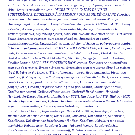
Décanteurs particulaires
,
Déflecteur de flottants.
,
déflecteur pour la retenue des flottants
sur les seuils des déversoirs ou des bassins d’orage
,
degrau
,
Degrau para câmara de
visita
,
degraus em polipropileno
,
DEGRAUS PARA CAIXAS DE VISITA
SUBTERRÂNEAS
,
DÉGRILLEUR À BARREAUX POUR SEUIL DÉVERSANT
,
depositos
de retencion
,
Descarregador de tempestade
,
desodorizacion
,
déversoirs d'orage
,
Discharge regulator
,
drawpit
,
Drawpit Chambers
,
dren francés
,
DRENAJ ŞAFTI
,
Drenaj
sistemleri
,
drenaje francés
,
drenaje urbano sostenible
,
drenajeurbanosostenible
,
drenazhnye moduli
,
Dry Paving System
,
Duck Bill
,
duckbill style check valve
,
Duct Access
Boxes
,
duct access chamber
,
duct access chambers
,
duzzasztócs-appantyú
,
duzzasztócsappantyúk
,
Duzzasztómű
,
easypit
,
echelon
,
Échelon en polypropylène courbe
,
Échelon en polypropylène droit
,
ECHELON POLYPROPYLENE
,
echelons
,
Échelons pour
puits
,
Eco-cunetas antivuelco en carreteras
,
Ek Odalari
,
Ek Odasi
,
Elektrik Bacaları
,
elektrik menhol
,
Elektrik Plastik Menholler
,
EN13101
,
Energetyka – studnie kablowe
,
Escalier flottant
,
ESCALIERS FLOTTANTS INOX
,
escalin
,
Escalones de polipropileno
,
estanque de tormenta
,
Eyector
,
Eyectores
,
ferroviaires et autoroutières
,
fibre à la maison
(FTTH)
,
Fibre to the Home (FTTH)
,
Finomszita - geréb
,
flood attenuation block
,
flow
regulator
,
flushing gate
,
gate flushing system
,
geocells
,
Geocellular Tank
,
geoestructura
,
Grade Level Boxes
,
gradini
,
Gradini alla marinara
,
Gradini in acciaio rivestiti in
polipropilene
,
Gradini per parete curva e piana per l'edilizia
,
Gradini per pozzetti
,
Gradino per pozzetti
,
Grille oscillante
,
grilles
,
Grobstoff-Rückhaltung
,
Handhole
,
Handhole for Buried Network.
,
Handhole for FTTH
,
Handhole for FTTP
,
Highway MCX
chamber
,
hydrant chambers
,
hydrant chambers or meter chamber installation
,
Infiltracinė
talpa
,
Infiltratiekratten
,
infiltratiesysteem Hidrobox
,
infiltration cell
,
Infrastructures télécoms
,
Infrastrutture per Reti a Fibra Ottica
,
Iron steps
,
Joint box
,
Junction box
,
Junction chamber
,
Kábel akna
,
kábelakna
,
Kabelbronde
,
Kabelbrønn
,
Kabelbrunn
,
Kabelbrunnar
,
kabelbrunnar för fiber
,
Kabelkum
,
Kabelkum for optiske
fiberkabler
,
Kabelkummer
,
Kabelová šachta
,
kabelové komory
,
Kabelové šachty
,
Kabelschächte
,
Kabelschächte aus Kunststoff
,
Kabelzugschächte
,
Káblová komora
,