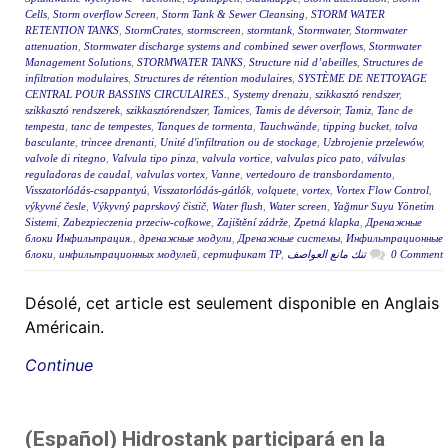
Cells
,
Storm overflow Screen
,
Storm Tank & Sewer Cleansing
,
STORM WATER
RETENTION TANKS
,
StormCrates
,
stormscreen
,
stormtank
,
Stormwater
,
Stormwater
attenuation
,
Stormwater discharge systems and combined sewer overflows
,
Stormwater
Management Solutions
,
STORMWATER TANKS
,
Structure nid d’abeilles
,
Structures de
infiltration modulaires
,
Structures de rétention modulaires
,
SYSTÈME DE NETTOYAGE
CENTRAL POUR BASSINS CIRCULAIRES.
,
Systemy drenażu
,
szikkasztó rendszer
,
szikkasztó rendszerek
,
szikkasztórendszer
,
Tamices
,
Tamis de déversoir
,
Tamiz
,
Tanc de
tempesta
,
tanc de tempestes
,
Tanques de tormenta
,
Tauchwände
,
tipping bucket
,
tolva
basculante
,
trincee drenanti
,
Unité d'infiltration ou de stockage
,
Uzbrojenie przelewów
,
valvole di ritegno
,
Valvula tipo pinza
,
valvula vortice
,
valvulas pico pato
,
válvulas
reguladoras de caudal
,
valvulas vortex
,
Vanne
,
vertedouro de transbordamento
,
Visszatorlódás-csappantyú
,
Visszatorlódás-gátlók
,
volquete
,
vortex
,
Vortex Flow Control
,
výkyvné česle
,
Výkyvný paprskový čistič
,
Water flush
,
Water screen
,
Yağmur Suyu Yönetim
Sistemi
,
Zabezpieczenia przeciw-cofkowe
,
Zajištění zádrže
,
Zpetná klapka
,
Дренажные
блоки Инфильтрация.
,
дренажные модули
,
Дренажные системы
,
Инфильтрационные
блоки
,
инфильтрационных модулей
,
сертификат ТР
,
تنك مانع العواصف
0 Comment
Désolé, cet article est seulement disponible en Anglais
Américain.
Continue
(Español) Hidrostank participará en la