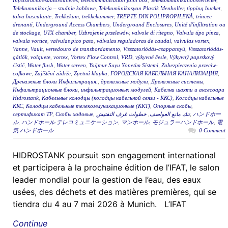
Infrastructuresautoroutières
,
telecommunication joint box
,
Telekommunikationsverteiler
,
Telekomunikacja – studnie kablowe
,
Telekomünikasyon Plastik Menholler
,
tipping bucket
,
tolva basculante
,
Trekkekum
,
trekkekummer
,
TREPTE DIN POLIPROPILENĂ
,
trincee
drenanti
,
Underground Access Chambers
,
Underground Enclosures
,
Unité d'infiltration ou
de stockage
,
UTX chamber
,
Uzbrojenie przelewów
,
valvole di ritegno
,
Valvula tipo pinza
,
valvula vortice
,
valvulas pico pato
,
válvulas reguladoras de caudal
,
valvulas vortex
,
Vanne
,
Vault
,
vertedouro de transbordamento
,
Visszatorlódás-csappantyú
,
Visszatorlódás-
gátlók
,
volquete
,
vortex
,
Vortex Flow Control
,
VRD
,
výkyvné česle
,
Výkyvný paprskový
čistič
,
Water flush
,
Water screen
,
Yağmur Suyu Yönetim Sistemi
,
Zabezpieczenia przeciw-
cofkowe
,
Zajištění zádrže
,
Zpetná klapka
,
ГОРОДСКАЯ КАБЕЛЬНАЯ КАНАЛИЗАЦИЯ
,
Дренажные блоки Инфильтрация.
,
дренажные модули
,
Дренажные системы
,
Инфильтрационные блоки
,
инфильтрационных модулей
,
Кабелни шахти и аксесоари
Hidrostank
,
Кабельные колодцы (колодцы кабельной связи - ККС)
,
Колодцы кабельные
ККС
,
Колодцы кабельные телекоммуникационные (ККТ)
,
Опорные скобы
,
сертификат ТР
,
Скобы ходовые
,
خطوات غرف التفتيش
,
تنك مانع العواصف
,
ハンドホー
ル
,
ハンドホール テレコミュニケーション
,
マンホール
,
モジュラーハンドホール
,
電
気 ハンドホール
0 Comment
HIDROSTANK poursuit son engagement international
et participera à la prochaine édition de l’IFAT, le salon
leader mondial pour la gestion de l’eau, des eaux
usées, des déchets et des matières premières, qui se
tiendra du 4 au 7 mai 2026 à Munich. L’IFAT
Continue