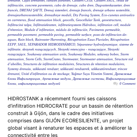
drenante
,
Cajas drenantes
,
canales filtrantes
,
Cassiers CSTB
,
Cassiers SAUL
,
celda de
infiltración
,
concrete pavements
,
cubo de drenaje
,
cubo dren
,
Dagvattenkassetter
,
dren
francés
,
DRENAJ ŞAFTI
,
Drenaj sistemleri
,
drenaje francés
,
drenaje urbano sostenible
,
drenajeurbanosostenible
,
drenazhnye moduli
,
Dry Paving System
,
Eco-cunetas antivuelco
en carreteras
,
flood attenuation block
,
geocells
,
Geocellular Tank
,
geoestructura
,
Infiltracinė talpa
,
Infiltratiekratten
,
infiltratiesysteem Hidrobox
,
infiltration cell
,
module
d'rétention
,
Module d’infiltration
,
módulo de infiltración
,
Pavimento permeable
,
permeable pavement
,
permeable paving
,
permeable surface
,
pozo-de-infiltracion-de-
aguas
,
Rain block
,
Rainwater Harvesting
,
Récupération Eaux Pluviales
,
Récupération
EEPP
,
SAUL
,
SEPARADOR HIDRODINÁMICO
,
Séparateur hydrodynamique
,
sisteme de
infiltratie
,
skrzynek rozsączających
,
Skrzynki retencyjno - rozsączające
,
Skrzynki
rozsączające
,
Soakaway attenuation units
,
Soakaway Modules
,
sokaway bobex
,
Storm
attenuation
,
Storm Cells
,
StormCrates
,
Stormwater
,
Stormwater attenuation
,
Structure nid
d’abeilles
,
Structures de infiltration modulaires
,
Structures de rétention modulaires
,
Systemy drenażu
,
szikkasztó rendszer
,
szikkasztó rendszerek
,
szikkasztórendszer
,
trincee
drenanti
,
Unité d'infiltration ou de stockage
,
Yağmur Suyu Yönetim Sistemi
,
Дренажные
блоки Инфильтрация.
,
дренажные модули
,
Дренажные системы
,
Инфильтрационные
блоки
,
инфильтрационных модулей
0 Comment
HIDROSTANK a récemment fourni ses caissons
d’infiltration HIDROCRATE pour un bassin de rétention
construit à Gijón, dans le cadre des initiatives
comprises dans GIJÓN ECORESILIENTE, un projet
global visant à renaturer les espaces et à améliorer la
connectivité entre les