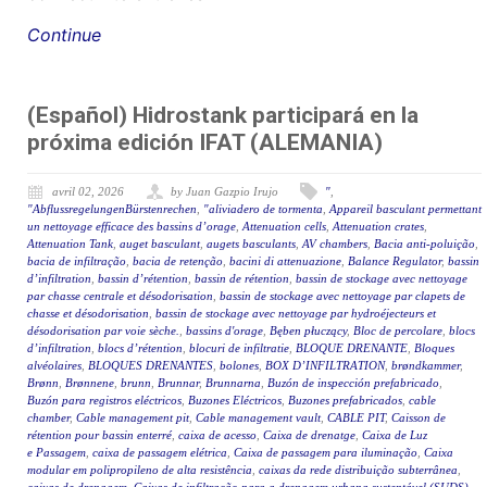
Continue
(Español) Hidrostank participará en la
próxima edición IFAT (ALEMANIA)
avril 02, 2026
by Juan Gazpio Irujo
"
,
"AbflussregelungenBürstenrechen
,
"aliviadero de tormenta
,
Appareil basculant permettant
un nettoyage efficace des bassins d’orage
,
Attenuation cells
,
Attenuation crates
,
Attenuation Tank
,
auget basculant
,
augets basculants
,
AV chambers
,
Bacia anti-poluição
,
bacia de infiltração
,
bacia de retenção
,
bacini di attenuazione
,
Balance Regulator
,
bassin
d’infiltration
,
bassin d’rétention
,
bassin de rétention
,
bassin de stockage avec nettoyage
par chasse centrale et désodorisation
,
bassin de stockage avec nettoyage par clapets de
chasse et désodorisation
,
bassin de stockage avec nettoyage par hydroéjecteurs et
désodorisation par voie sèche.
,
bassins d'orage
,
Bęben płuczący
,
Bloc de percolare
,
blocs
d’infiltration
,
blocs d’rétention
,
blocuri de infiltratie
,
BLOQUE DRENANTE
,
Bloques
alvéolaires
,
BLOQUES DRENANTES
,
bolones
,
BOX D’INFILTRATION
,
brøndkammer
,
Brønn
,
Brønnene
,
brunn
,
Brunnar
,
Brunnarna
,
Buzón de inspección prefabricado
,
Buzón para registros eléctricos
,
Buzones Eléctricos
,
Buzones prefabricados
,
cable
chamber
,
Cable management pit
,
Cable management vault
,
CABLE PIT
,
Caisson de
rétention pour bassin enterré
,
caixa de acesso
,
Caixa de drenatge
,
Caixa de Luz
e Passagem
,
caixa de passagem elétrica
,
Caixa de passagem para iluminação
,
Caixa
modular em polipropileno de alta resistência
,
caixas da rede distribuição subterrânea
,