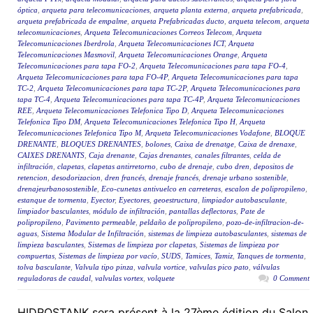
óptica
,
arqueta para telecomunicaciones
,
arqueta planta externa
,
arqueta prefabricada
,
arqueta prefabricada de empalme
,
arqueta Prefabricadas ducto
,
arqueta telecom
,
arqueta
telecomunicaciones
,
Arqueta Telecomunicaciones Correos Telecom
,
Arqueta
Telecomunicaciones Iberdrola
,
Arqueta Telecomunicaciones ICT
,
Arqueta
Telecomunicaciones Masmovil
,
Arqueta Telecomunicaciones Orange
,
Arqueta
Telecomunicaciones para tapa FO-2
,
Arqueta Telecomunicaciones para tapa FO-4
,
Arqueta Telecomunicaciones para tapa FO-4P
,
Arqueta Telecomunicaciones para tapa
TC-2
,
Arqueta Telecomunicaciones para tapa TC-2P
,
Arqueta Telecomunicaciones para
tapa TC-4
,
Arqueta Telecomunicaciones para tapa TC-4P
,
Arqueta Telecomunicaciones
REE
,
Arqueta Telecomunicaciones Telefonica Tipo D
,
Arqueta Telecomunicaciones
Telefonica Tipo DM
,
Arqueta Telecomunicaciones Telefonica Tipo H
,
Arqueta
Telecomunicaciones Telefonica Tipo M
,
Arqueta Telecomunicaciones Vodafone
,
BLOQUE
DRENANTE
,
BLOQUES DRENANTES
,
bolones
,
Caixa de drenatge
,
Caixa de drenaxe
,
CAIXES DRENANTS
,
Caja drenante
,
Cajas drenantes
,
canales filtrantes
,
celda de
infiltración
,
clapetas
,
clapetas antirretorno
,
cubo de drenaje
,
cubo dren
,
depositos de
retencion
,
desodorizacion
,
dren francés
,
drenaje francés
,
drenaje urbano sostenible
,
drenajeurbanosostenible
,
Eco-cunetas antivuelco en carreteras
,
escalon de polipropileno
,
estanque de tormenta
,
Eyector
,
Eyectores
,
geoestructura
,
limpiador autobasculante
,
limpiador basculantes
,
módulo de infiltración
,
pantallas deflectoras
,
Pate de
polipropileno
,
Pavimento permeable
,
peldaño de polipropileno
,
pozo-de-infiltracion-de-
aguas
,
Sistema Modular de Infiltración
,
sistemas de limpieza autobasculantes
,
sistemas de
limpieza basculantes
,
Sistemas de limpieza por clapetas
,
Sistemas de limpieza por
compuertas
,
Sistemas de limpieza por vacío
,
SUDS
,
Tamices
,
Tamiz
,
Tanques de tormenta
,
tolva basculante
,
Valvula tipo pinza
,
valvula vortice
,
valvulas pico pato
,
válvulas
reguladoras de caudal
,
valvulas vortex
,
volquete
0 Comment
HIDROSTANK sera présent à la 27ème édition du Salon