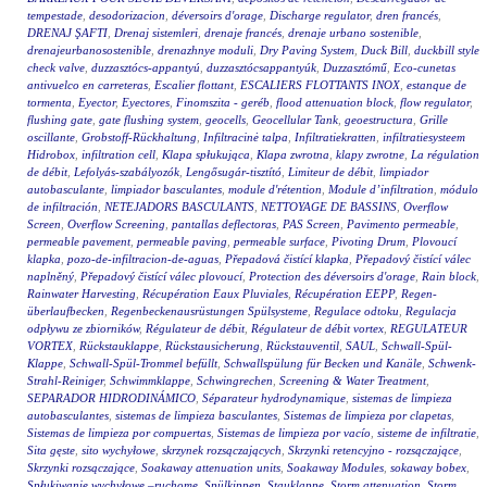
tempestade
,
desodorizacion
,
déversoirs d'orage
,
Discharge regulator
,
dren francés
,
DRENAJ ŞAFTI
,
Drenaj sistemleri
,
drenaje francés
,
drenaje urbano sostenible
,
drenajeurbanosostenible
,
drenazhnye moduli
,
Dry Paving System
,
Duck Bill
,
duckbill style
check valve
,
duzzasztócs-appantyú
,
duzzasztócsappantyúk
,
Duzzasztómű
,
Eco-cunetas
antivuelco en carreteras
,
Escalier flottant
,
ESCALIERS FLOTTANTS INOX
,
estanque de
tormenta
,
Eyector
,
Eyectores
,
Finomszita - geréb
,
flood attenuation block
,
flow regulator
,
flushing gate
,
gate flushing system
,
geocells
,
Geocellular Tank
,
geoestructura
,
Grille
oscillante
,
Grobstoff-Rückhaltung
,
Infiltracinė talpa
,
Infiltratiekratten
,
infiltratiesysteem
Hidrobox
,
infiltration cell
,
Klapa spłukująca
,
Klapa zwrotna
,
klapy zwrotne
,
La régulation
de débit
,
Lefolyás-szabályozók
,
Lengősugár-tisztító
,
Limiteur de débit
,
limpiador
autobasculante
,
limpiador basculantes
,
module d'rétention
,
Module d’infiltration
,
módulo
de infiltración
,
NETEJADORS BASCULANTS
,
NETTOYAGE DE BASSINS
,
Overflow
Screen
,
Overflow Screening
,
pantallas deflectoras
,
PAS Screen
,
Pavimento permeable
,
permeable pavement
,
permeable paving
,
permeable surface
,
Pivoting Drum
,
Plovoucí
klapka
,
pozo-de-infiltracion-de-aguas
,
Přepadová čistící klapka
,
Přepadový čistící válec
naplněný
,
Přepadový čistící válec plovoucí
,
Protection des déversoirs d'orage
,
Rain block
,
Rainwater Harvesting
,
Récupération Eaux Pluviales
,
Récupération EEPP
,
Regen-
überlaufbecken
,
Regenbeckenausrüstungen Spülsysteme
,
Regulace odtoku
,
Regulacja
odpływu ze zbiorników
,
Régulateur de débit
,
Régulateur de débit vortex
,
REGULATEUR
VORTEX
,
Rückstauklappe
,
Rückstausicherung
,
Rückstauventil
,
SAUL
,
Schwall-Spül-
Klappe
,
Schwall-Spül-Trommel befüllt
,
Schwallspülung für Becken und Kanäle
,
Schwenk-
Strahl-Reiniger
,
Schwimmklappe
,
Schwingrechen
,
Screening & Water Treatment
,
SEPARADOR HIDRODINÁMICO
,
Séparateur hydrodynamique
,
sistemas de limpieza
autobasculantes
,
sistemas de limpieza basculantes
,
Sistemas de limpieza por clapetas
,
Sistemas de limpieza por compuertas
,
Sistemas de limpieza por vacío
,
sisteme de infiltratie
,
Sita gęste
,
sito wychyłowe
,
skrzynek rozsączających
,
Skrzynki retencyjno - rozsączające
,
Skrzynki rozsączające
,
Soakaway attenuation units
,
Soakaway Modules
,
sokaway bobex
,
Spłukiwanie wychyłowe –ruchome
,
Spülkippen
,
Stauklappe
,
Storm attenuation
,
Storm