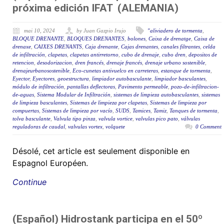
próxima edición IFAT (ALEMANIA)
mai 10, 2024
by Juan Gazpio Irujo
"aliviadero de tormenta
,
BLOQUE DRENANTE
,
BLOQUES DRENANTES
,
bolones
,
Caixa de drenatge
,
Caixa de
drenaxe
,
CAIXES DRENANTS
,
Caja drenante
,
Cajas drenantes
,
canales filtrantes
,
celda
de infiltración
,
clapetas
,
clapetas antirretorno
,
cubo de drenaje
,
cubo dren
,
depositos de
retencion
,
desodorizacion
,
dren francés
,
drenaje francés
,
drenaje urbano sostenible
,
drenajeurbanosostenible
,
Eco-cunetas antivuelco en carreteras
,
estanque de tormenta
,
Eyector
,
Eyectores
,
geoestructura
,
limpiador autobasculante
,
limpiador basculantes
,
módulo de infiltración
,
pantallas deflectoras
,
Pavimento permeable
,
pozo-de-infiltracion-
de-aguas
,
Sistema Modular de Infiltración
,
sistemas de limpieza autobasculantes
,
sistemas
de limpieza basculantes
,
Sistemas de limpieza por clapetas
,
Sistemas de limpieza por
compuertas
,
Sistemas de limpieza por vacío
,
SUDS
,
Tamices
,
Tamiz
,
Tanques de tormenta
,
tolva basculante
,
Valvula tipo pinza
,
valvula vortice
,
valvulas pico pato
,
válvulas
reguladoras de caudal
,
valvulas vortex
,
volquete
0 Comment
Désolé, cet article est seulement disponible en
Espagnol Européen.
Continue
(Español) Hidrostank participa en el 50º