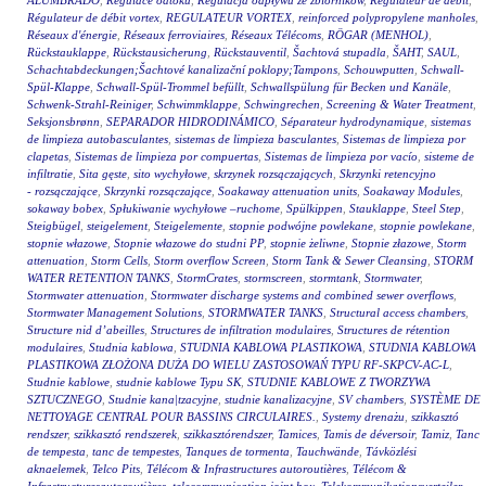
ALUMBRADO
,
Regulace odtoku
,
Regulacja odpływu ze zbiorników
,
Régulateur de débit
,
Régulateur de débit vortex
,
REGULATEUR VORTEX
,
reinforced polypropylene manholes
,
Réseaux d'énergie
,
Réseaux ferroviaires
,
Réseaux Télécoms
,
RÖGAR (MENHOL)
,
Rückstauklappe
,
Rückstausicherung
,
Rückstauventil
,
Šachtová stupadla
,
ŠAHT
,
SAUL
,
Schachtabdeckungen;Šachtové kanalizační poklopy;Tampons
,
Schouwputten
,
Schwall-
Spül-Klappe
,
Schwall-Spül-Trommel befüllt
,
Schwallspülung für Becken und Kanäle
,
Schwenk-Strahl-Reiniger
,
Schwimmklappe
,
Schwingrechen
,
Screening & Water Treatment
,
Seksjonsbrønn
,
SEPARADOR HIDRODINÁMICO
,
Séparateur hydrodynamique
,
sistemas
de limpieza autobasculantes
,
sistemas de limpieza basculantes
,
Sistemas de limpieza por
clapetas
,
Sistemas de limpieza por compuertas
,
Sistemas de limpieza por vacío
,
sisteme de
infiltratie
,
Sita gęste
,
sito wychyłowe
,
skrzynek rozsączających
,
Skrzynki retencyjno
- rozsączające
,
Skrzynki rozsączające
,
Soakaway attenuation units
,
Soakaway Modules
,
sokaway bobex
,
Spłukiwanie wychyłowe –ruchome
,
Spülkippen
,
Stauklappe
,
Steel Step
,
Steigbügel
,
steigelement
,
Steigelemente
,
stopnie podwójne powlekane
,
stopnie powlekane
,
stopnie włazowe
,
Stopnie włazowe do studni PP
,
stopnie żeliwne
,
Stopnie złazowe
,
Storm
attenuation
,
Storm Cells
,
Storm overflow Screen
,
Storm Tank & Sewer Cleansing
,
STORM
WATER RETENTION TANKS
,
StormCrates
,
stormscreen
,
stormtank
,
Stormwater
,
Stormwater attenuation
,
Stormwater discharge systems and combined sewer overflows
,
Stormwater Management Solutions
,
STORMWATER TANKS
,
Structural access chambers
,
Structure nid d’abeilles
,
Structures de infiltration modulaires
,
Structures de rétention
modulaires
,
Studnia kablowa
,
STUDNIA KABLOWA PLASTIKOWA
,
STUDNIA KABLOWA
PLASTIKOWA ZŁOŻONA DUŻA DO WIELU ZASTOSOWAŃ TYPU RF-SKPCV-AC-L
,
Studnie kablowe
,
studnie kablowe Typu SK
,
STUDNIE KABLOWE Z TWORZYWA
SZTUCZNEGO
,
Studnie kana|tzacyjne
,
studnie kanalizacyjne
,
SV chambers
,
SYSTÈME DE
NETTOYAGE CENTRAL POUR BASSINS CIRCULAIRES.
,
Systemy drenażu
,
szikkasztó
rendszer
,
szikkasztó rendszerek
,
szikkasztórendszer
,
Tamices
,
Tamis de déversoir
,
Tamiz
,
Tanc
de tempesta
,
tanc de tempestes
,
Tanques de tormenta
,
Tauchwände
,
Távközlési
aknaelemek
,
Telco Pits
,
Télécom & Infrastructures autoroutières
,
Télécom &