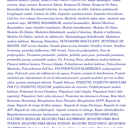
Káblové komory z plastu
,
KABLOVSKO OKNO PLASTIČNO
,
Klapa spłukująca
,
Klapa
zwrotna
,
klapy zwrotne
,
Komorové Zekany
,
Kompozit Ek Odalar
,
Kompozit Ek Odası
,
Kunstoffschächte
,
Kunststoff-Schächte
,
La régulation de débit
,
Lefolyás-szabályozók
,
Lengősugár-tisztító
,
Limiteur de débit
,
limpiador autobasculante
,
limpiador basculantes
,
Link box
,
low voltage disconnecting boxes
,
Manhole
,
manhole safety steps.
,
manhole step
,
manhole steps
,
MENHOL BASAMAKLAR
,
menhol basamakları
,
Menhol Merdiven
Basamakları
,
meter chamber installation
,
Modula brøndkammer
,
Modular Ek Odası
,
Modular-Ek-Odalar
,
Moduláris Kábelaknák
,
module d'rétention
,
Module d’infiltration
,
Modüler Ek Odalar
,
módulo de infiltración
,
Modulopbygget Kabelbronde
,
Modułowa
studnia kablowa
,
Muanyag Tiztitoakna
,
NETEJADORS BASCULANTS
,
NETTOYAGE DE
BASSINS
,
OSP access chamber
,
Outside plant access chamber
,
Overflow Screen
,
Overflow
Screening
,
pantallas deflectoras
,
PAS Screen
,
Pasos de polipropileno
,
Pate de
polipropileno
,
Pavimento permeable
,
peldaño
,
peldaño para pozo
,
permeable pavement
,
permeable paving
,
permeable surface
,
Pit
,
Pivoting Drum
,
plastikowe studnie kablowe
,
Plastové káblové komory
,
Plovoucí klapka
,
Polietylenowe studnie kablowe
,
Polycarbonate
Manholes
,
Polycarbonate Pull box
,
POLYPROPYLEEN KLIMTREDEN
,
polypropylene
steps
,
Polyvault
,
pozo-de-infiltracion-de-aguas
,
Pozzetti
,
pozzetti di distribuzione
,
Pozzetti
modulari per infrastrutture di reti di telecomunicazioni
,
pozzetti modulari per reti in fibra
ottica
,
pozzetti omologati telecom
,
Pozzetti Telecom
,
POZZETTO
,
POZZETTO MODULARE
PER F.O
,
POZZETTO TELECOM
,
prefabricados de concreto
,
Prefabrykowane studnie
kablowe
,
Preformed Access Chambers
,
Přepadová čistící klapka
,
Přepadový čistící válec
naplněný
,
Přepadový čistící válec plovoucí
,
Protection des déversoirs d'orage
,
Rain block
,
Rainwater Harvesting
,
Récupération Eaux Pluviales
,
Récupération EEPP
,
Regards de
tirage
,
Regards de tirage de fibre optique.
,
Regards de tirage Electrique
,
Regards de visite
AEP
,
Regards de visite préfabriqués
,
regards ventouse et vidange
,
Regen-überlaufbecken
,
Regenbeckenausrüstungen Spülsysteme
,
registro eléctrico
,
REGISTRO HAND-HOLE
ELÉCTRICO MODULAR
,
REGISTRO PARA ALUMBRADO
,
REGISTRO PARA BAJA
TENSION
,
REGISTRO PARA MEDIA TENSION
,
REGISTRO TELEFONICO
,
REGISTROS