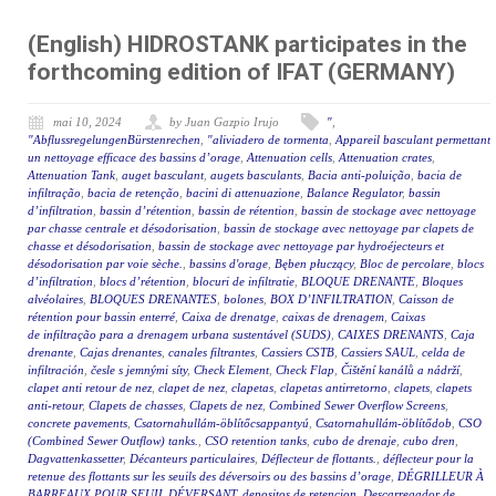
(English) HIDROSTANK participates in the
forthcoming edition of IFAT (GERMANY)
mai 10, 2024
by Juan Gazpio Irujo
"
,
"AbflussregelungenBürstenrechen
,
"aliviadero de tormenta
,
Appareil basculant permettant
un nettoyage efficace des bassins d’orage
,
Attenuation cells
,
Attenuation crates
,
Attenuation Tank
,
auget basculant
,
augets basculants
,
Bacia anti-poluição
,
bacia de
infiltração
,
bacia de retenção
,
bacini di attenuazione
,
Balance Regulator
,
bassin
d’infiltration
,
bassin d’rétention
,
bassin de rétention
,
bassin de stockage avec nettoyage
par chasse centrale et désodorisation
,
bassin de stockage avec nettoyage par clapets de
chasse et désodorisation
,
bassin de stockage avec nettoyage par hydroéjecteurs et
désodorisation par voie sèche.
,
bassins d'orage
,
Bęben płuczący
,
Bloc de percolare
,
blocs
d’infiltration
,
blocs d’rétention
,
blocuri de infiltratie
,
BLOQUE DRENANTE
,
Bloques
alvéolaires
,
BLOQUES DRENANTES
,
bolones
,
BOX D’INFILTRATION
,
Caisson de
rétention pour bassin enterré
,
Caixa de drenatge
,
caixas de drenagem
,
Caixas
de infiltração para a drenagem urbana sustentável (SUDS)
,
CAIXES DRENANTS
,
Caja
drenante
,
Cajas drenantes
,
canales filtrantes
,
Cassiers CSTB
,
Cassiers SAUL
,
celda de
infiltración
,
česle s jemnými síty
,
Check Element
,
Check Flap
,
Čištění kanálů a nádrží
,
clapet anti retour de nez
,
clapet de nez
,
clapetas
,
clapetas antirretorno
,
clapets
,
clapets
anti-retour
,
Clapets de chasses
,
Clapets de nez
,
Combined Sewer Overflow Screens
,
concrete pavements
,
Csatornahullám-öblítőcsappantyú
,
Csatornahullám-öblítődob
,
CSO
(Combined Sewer Outflow) tanks.
,
CSO retention tanks
,
cubo de drenaje
,
cubo dren
,
Dagvattenkassetter
,
Décanteurs particulaires
,
Déflecteur de flottants.
,
déflecteur pour la
retenue des flottants sur les seuils des déversoirs ou des bassins d’orage
,
DÉGRILLEUR À
BARREAUX POUR SEUIL DÉVERSANT
,
depositos de retencion
,
Descarregador de