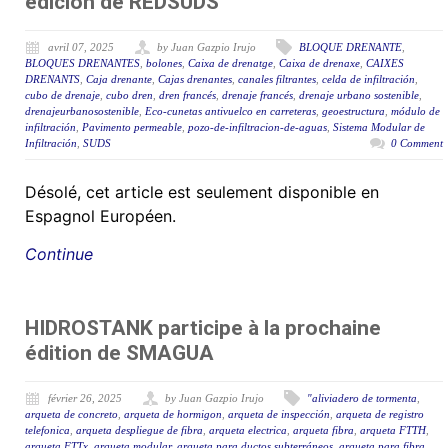
edición de REDSUDS
avril 07, 2025
by Juan Gazpio Irujo
BLOQUE DRENANTE
,
BLOQUES DRENANTES
,
bolones
,
Caixa de drenatge
,
Caixa de drenaxe
,
CAIXES
DRENANTS
,
Caja drenante
,
Cajas drenantes
,
canales filtrantes
,
celda de infiltración
,
cubo de drenaje
,
cubo dren
,
dren francés
,
drenaje francés
,
drenaje urbano sostenible
,
drenajeurbanosostenible
,
Eco-cunetas antivuelco en carreteras
,
geoestructura
,
módulo de
infiltración
,
Pavimento permeable
,
pozo-de-infiltracion-de-aguas
,
Sistema Modular de
Infiltración
,
SUDS
0 Comment
Désolé, cet article est seulement disponible en
Espagnol Européen.
Continue
HIDROSTANK participe à la prochaine
édition de SMAGUA
février 26, 2025
by Juan Gazpio Irujo
"aliviadero de tormenta
,
arqueta de concreto
,
arqueta de hormigon
,
arqueta de inspección
,
arqueta de registro
telefonica
,
arqueta despliegue de fibra
,
arqueta electrica
,
arqueta fibra
,
arqueta FTTH
,
arqueta FTTx
,
arqueta modular
,
arqueta para ductos subterráneos
,
arqueta para fibra