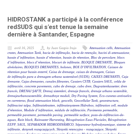
HIDROSTANK a participé à la conférence
redSUDS qui s’est tenue la semaine
dernière à Santander, Espagne
avril 16, 2025
by Juan Gazpio Irujo
Attenuation cells
,
Attenuation
crates
,
Attenuation Tank
,
bacia de infiltração
,
bacia de retenção
,
bacini di attenuazione
,
bassin d’infiltration
,
bassin d’rétention
,
bassin de rétention
,
Bloc de percolare
,
blocs
d’infiltration
,
blocs d’rétention
,
blocuri de infiltratie
,
BLOQUE DRENANTE
,
Bloques
alvéolaires
,
BLOQUES DRENANTES
,
bolones
,
BOX D’INFILTRATION
,
Caisson de
rétention pour bassin enterré
,
Caixa de drenatge
,
caixas de drenagem
,
Caixas
de infiltração para a drenagem urbana sustentável (SUDS)
,
CAIXES DRENANTS
,
Caja
drenante
,
Cajas drenantes
,
canales filtrantes
,
Cassiers CSTB
,
Cassiers SAUL
,
celda de
infiltración
,
concrete pavements
,
cubo de drenaje
,
cubo dren
,
Dagvattenkassetter
,
dren
francés
,
DRENAJ ŞAFTI
,
Drenaj sistemleri
,
drenaje francés
,
drenaje urbano sostenible
,
drenajeurbanosostenible
,
drenazhnye moduli
,
Dry Paving System
,
Eco-cunetas antivuelco
en carreteras
,
flood attenuation block
,
geocells
,
Geocellular Tank
,
geoestructura
,
Infiltracinė talpa
,
Infiltratiekratten
,
infiltratiesysteem Hidrobox
,
infiltration cell
,
module
d'rétention
,
Module d’infiltration
,
módulo de infiltración
,
Pavimento permeable
,
permeable pavement
,
permeable paving
,
permeable surface
,
pozo-de-infiltracion-de-
aguas
,
Rain block
,
Rainwater Harvesting
,
Récupération Eaux Pluviales
,
Récupération
EEPP
,
SAUL
,
SEPARADOR HIDRODINÁMICO
,
Séparateur hydrodynamique
,
sisteme de
infiltratie
,
skrzynek rozsączających
,
Skrzynki retencyjno - rozsączające
,
Skrzynki