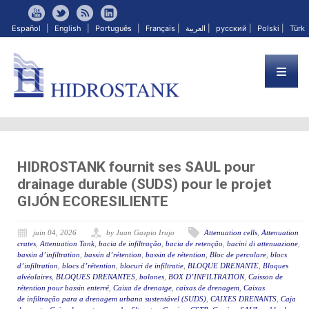
Español
|
English
|
Português
|
Français
|
العربية
|
русский
|
Polski
|
Türk
HIDROSTANK fournit ses SAUL pour
drainage durable (SUDS) pour le projet
GIJÓN ECORESILIENTE
juin 04, 2026
by Juan Gazpio Irujo
Attenuation cells
,
Attenuation
crates
,
Attenuation Tank
,
bacia de infiltração
,
bacia de retenção
,
bacini di attenuazione
,
bassin d’infiltration
,
bassin d’rétention
,
bassin de rétention
,
Bloc de percolare
,
blocs
d’infiltration
,
blocs d’rétention
,
blocuri de infiltratie
,
BLOQUE DRENANTE
,
Bloques
alvéolaires
,
BLOQUES DRENANTES
,
bolones
,
BOX D’INFILTRATION
,
Caisson de
rétention pour bassin enterré
,
Caixa de drenatge
,
caixas de drenagem
,
Caixas
de infiltração para a drenagem urbana sustentável (SUDS)
,
CAIXES DRENANTS
,
Caja