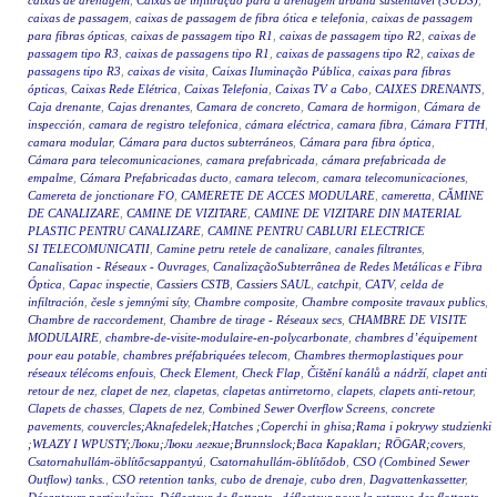
caixas de drenagem
,
Caixas de infiltração para a drenagem urbana sustentável (SUDS)
,
caixas de passagem
,
caixas de passagem de fibra ótica e telefonia
,
caixas de passagem
para fibras ópticas
,
caixas de passagem tipo R1
,
caixas de passagem tipo R2
,
caixas de
passagem tipo R3
,
caixas de passagens tipo R1
,
caixas de passagens tipo R2
,
caixas de
passagens tipo R3
,
caixas de visita
,
Caixas Iluminação Pública
,
caixas para fibras
ópticas
,
Caixas Rede Elétrica
,
Caixas Telefonia
,
Caixas TV a Cabo
,
CAIXES DRENANTS
,
Caja drenante
,
Cajas drenantes
,
Camara de concreto
,
Camara de hormigon
,
Cámara de
inspección
,
camara de registro telefonica
,
cámara eléctrica
,
camara fibra
,
Cámara FTTH
,
camara modular
,
Cámara para ductos subterráneos
,
Cámara para fibra óptica
,
Cámara para telecomunicaciones
,
camara prefabricada
,
cámara prefabricada de
empalme
,
Cámara Prefabricadas ducto
,
camara telecom
,
camara telecomunicaciones
,
Camereta de jonctionare FO
,
CAMERETE DE ACCES MODULARE
,
cameretta
,
CĂMINE
DE CANALIZARE
,
CAMINE DE VIZITARE
,
CAMINE DE VIZITARE DIN MATERIAL
PLASTIC PENTRU CANALIZARE
,
CAMINE PENTRU CABLURI ELECTRICE
SI TELECOMUNICATII
,
Camine petru retele de canalizare
,
canales filtrantes
,
Canalisation - Réseaux - Ouvrages
,
CanalizaçãoSubterrânea de Redes Metálicas e Fibra
Óptica
,
Capac inspectie
,
Cassiers CSTB
,
Cassiers SAUL
,
catchpit
,
CATV
,
celda de
infiltración
,
česle s jemnými síty
,
Chambre composite
,
Chambre composite travaux publics
,
Chambre de raccordement
,
Chambre de tirage - Réseaux secs
,
CHAMBRE DE VISITE
MODULAIRE
,
chambre-de-visite-modulaire-en-polycarbonate
,
chambres d’équipement
pour eau potable
,
chambres préfabriquées telecom
,
Chambres thermoplastiques pour
réseaux télécoms enfouis
,
Check Element
,
Check Flap
,
Čištění kanálů a nádrží
,
clapet anti
retour de nez
,
clapet de nez
,
clapetas
,
clapetas antirretorno
,
clapets
,
clapets anti-retour
,
Clapets de chasses
,
Clapets de nez
,
Combined Sewer Overflow Screens
,
concrete
pavements
,
couvercles;Aknafedelek;Hatches ;Coperchi in ghisa;Rama i pokrywy studzienki
;WŁAZY I WPUSTY;Люки;Люки легкие;Brunnslock;Baca Kapakları; RÖGAR;covers
,
Csatornahullám-öblítőcsappantyú
,
Csatornahullám-öblítődob
,
CSO (Combined Sewer
Outflow) tanks.
,
CSO retention tanks
,
cubo de drenaje
,
cubo dren
,
Dagvattenkassetter
,