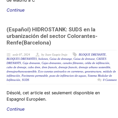
de Madrid à C
Continue
(Español) HIDROSTANK: SUDS en la
urbanización del sector Colorantes-
Renfe(Barcelona)
août 07, 2024
by Juan Gazpio Irujo
BLOQUE DRENANTE
,
BLOQUES DRENANTES
,
bolones
,
Caixa de drenatge
,
Caixa de drenaxe
,
CAIXES
DRENANTS
,
Caja drenante
,
Cajas drenantes
,
canales filtrantes
,
celda de infiltración
,
cubo de drenaje
,
cubo dren
,
dren francés
,
drenaje francés
,
drenaje urbano sostenible
,
drenajeurbanosostenible
,
Eco-cunetas antivuelco en carreteras
,
geoestructura
,
módulo de
infiltración
,
Pavimento permeable
,
pozo-de-infiltracion-de-aguas
,
Sistema Modular de
Infiltración
,
SUDS
0 Comment
Désolé, cet article est seulement disponible en
Espagnol Européen.
Continue