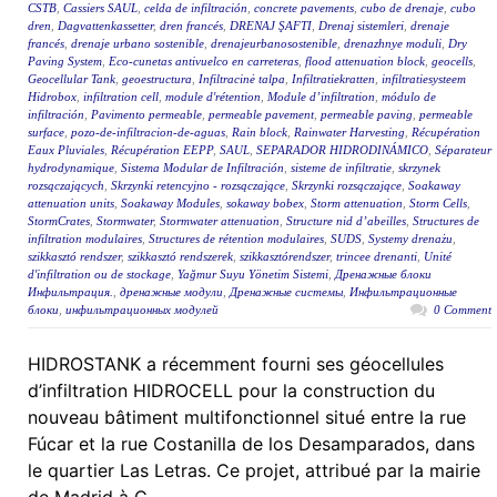
CSTB
,
Cassiers SAUL
,
celda de infiltración
,
concrete pavements
,
cubo de drenaje
,
cubo
dren
,
Dagvattenkassetter
,
dren francés
,
DRENAJ ŞAFTI
,
Drenaj sistemleri
,
drenaje
francés
,
drenaje urbano sostenible
,
drenajeurbanosostenible
,
drenazhnye moduli
,
Dry
Paving System
,
Eco-cunetas antivuelco en carreteras
,
flood attenuation block
,
geocells
,
Geocellular Tank
,
geoestructura
,
Infiltracinė talpa
,
Infiltratiekratten
,
infiltratiesysteem
Hidrobox
,
infiltration cell
,
module d'rétention
,
Module d’infiltration
,
módulo de
infiltración
,
Pavimento permeable
,
permeable pavement
,
permeable paving
,
permeable
surface
,
pozo-de-infiltracion-de-aguas
,
Rain block
,
Rainwater Harvesting
,
Récupération
Eaux Pluviales
,
Récupération EEPP
,
SAUL
,
SEPARADOR HIDRODINÁMICO
,
Séparateur
hydrodynamique
,
Sistema Modular de Infiltración
,
sisteme de infiltratie
,
skrzynek
rozsączających
,
Skrzynki retencyjno - rozsączające
,
Skrzynki rozsączające
,
Soakaway
attenuation units
,
Soakaway Modules
,
sokaway bobex
,
Storm attenuation
,
Storm Cells
,
StormCrates
,
Stormwater
,
Stormwater attenuation
,
Structure nid d’abeilles
,
Structures de
infiltration modulaires
,
Structures de rétention modulaires
,
SUDS
,
Systemy drenażu
,
szikkasztó rendszer
,
szikkasztó rendszerek
,
szikkasztórendszer
,
trincee drenanti
,
Unité
d'infiltration ou de stockage
,
Yağmur Suyu Yönetim Sistemi
,
Дренажные блоки
Инфильтрация.
,
дренажные модули
,
Дренажные системы
,
Инфильтрационные
блоки
,
инфильтрационных модулей
0 Comment
HIDROSTANK a récemment fourni ses géocellules
d’infiltration HIDROCELL pour la construction du
nouveau bâtiment multifonctionnel situé entre la rue
Fúcar et la rue Costanilla de los Desamparados, dans
le quartier Las Letras. Ce projet, attribué par la mairie