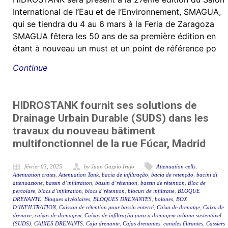
International de l’Eau et de l’Environnement, SMAGUA,
qui se tiendra du 4 au 6 mars à la Feria de Zaragoza
SMAGUA fêtera les 50 ans de sa première édition en
étant à nouveau un must et un point de référence po
Continue
HIDROSTANK fournit ses solutions de
Drainage Urbain Durable (SUDS) dans les
travaux du nouveau bâtiment
multifonctionnel de la rue Fúcar, Madrid
février 03, 2025
by Juan Gazpio Irujo
Attenuation cells
,
Attenuation crates
,
Attenuation Tank
,
bacia de infiltração
,
bacia de retenção
,
bacini di
attenuazione
,
bassin d’infiltration
,
bassin d’rétention
,
bassin de rétention
,
Bloc de
percolare
,
blocs d’infiltration
,
blocs d’rétention
,
blocuri de infiltratie
,
BLOQUE
DRENANTE
,
Bloques alvéolaires
,
BLOQUES DRENANTES
,
bolones
,
BOX
D’INFILTRATION
,
Caisson de rétention pour bassin enterré
,
Caixa de drenatge
,
Caixa de
drenaxe
,
caixas de drenagem
,
Caixas de infiltração para a drenagem urbana sustentável
(SUDS)
,
CAIXES DRENANTS
,
Caja drenante
,
Cajas drenantes
,
canales filtrantes
,
Cassiers