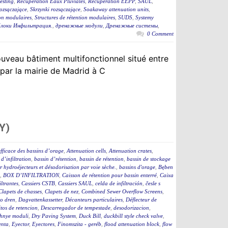
esting
,
Récupération Eaux Pluviales
,
Récupération EEPP
,
SAUL
,
rozsączające
,
Skrzynki rozsączające
,
Soakaway attenuation units
,
ion modulaires
,
Structures de rétention modulaires
,
SUDS
,
Systemy
локи Инфильтрация.
,
дренажные модули
,
Дренажные системы
,
0 Comment
uveau bâtiment multifonctionnel situé entre
 par la mairie de Madrid à C
Y)
fficace des bassins d’orage
,
Attenuation cells
,
Attenuation crates
,
 d’infiltration
,
bassin d’rétention
,
bassin de rétention
,
bassin de stockage
 hydroéjecteurs et désodorisation par voie sèche.
,
bassins d'orage
,
Bęben
,
BOX D’INFILTRATION
,
Caisson de rétention pour bassin enterré
,
Caixa
iltrantes
,
Cassiers CSTB
,
Cassiers SAUL
,
celda de infiltración
,
česle s
Clapets de chasses
,
Clapets de nez
,
Combined Sewer Overflow Screens
,
o dren
,
Dagvattenkassetter
,
Décanteurs particulaires
,
Déflecteur de
tos de retencion
,
Descarregador de tempestade
,
desodorizacion
,
hnye moduli
,
Dry Paving System
,
Duck Bill
,
duckbill style check valve
,
enta
,
Eyector
,
Eyectores
,
Finomszita - geréb
,
flood attenuation block
,
flow