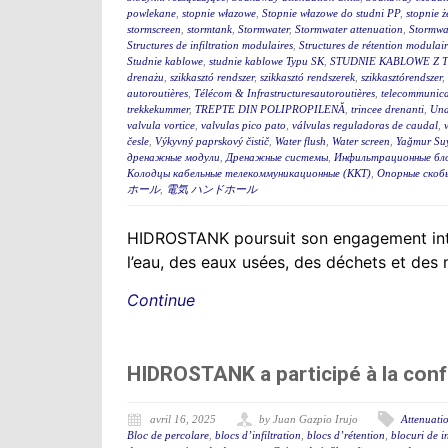
powlekane
,
stopnie włazowe
,
Stopnie włazowe do studni PP
,
stopnie ż
stormscreen
,
stormtank
,
Stormwater
,
Stormwater attenuation
,
Stormwa
Structures de infiltration modulaires
,
Structures de rétention modulair
Studnie kablowe
,
studnie kablowe Typu SK
,
STUDNIE KABLOWE Z 
drenażu
,
szikkasztó rendszer
,
szikkasztó rendszerek
,
szikkasztórendszer
,
autoroutières
,
Télécom & Infrastructuresautoroutières
,
telecommunica
trekkekummer
,
TREPTE DIN POLIPROPILENĂ
,
trincee drenanti
,
Und
valvula vortice
,
valvulas pico pato
,
válvulas reguladoras de caudal
,
česle
,
Výkyvný paprskový čistič
,
Water flush
,
Water screen
,
Yağmur Suy
дренажные модули
,
Дренажные системы
,
Инфильтрационные бл
Колодцы кабельные телекоммуникационные (ККТ)
,
Опорные скоб
ホール
,
電気 ハンドホール
HIDROSTANK poursuit son engagement interna
l’eau, des eaux usées, des déchets et des
Continue
HIDROSTANK a participé à la conf
avril 16, 2025
by Juan Gazpio Irujo
Attenuatio
Bloc de percolare
,
blocs d’infiltration
,
blocs d’rétention
,
blocuri de in