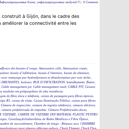
Инфильтрационные блоки
,
инфильтрационных модулей
0 Comment
construit à Gijón, dans le cadre des
améliorer la connectivité entre les
efficace des bassins d’orage
,
Attenuation cells
,
Attenuation crates
,
ulator
,
bassin d’infiltration
,
bassin d’rétention
,
bassin de rétention
,
 avec nettoyage par hydroéjecteurs et désodorisation par voie sèche.
,
 DRENANTES
,
bolones
,
BOX D’INFILTRATION
,
brøndkammer
,
Brønn
,
,
Cable management pit
,
Cable management vault
,
CABLE PIT
,
Caisson
a modular em polipropileno de alta resistência
,
gem de fibra ótica e telefonia
,
caixas de passagem para fibras ópticas
,
 tipo R3
,
caixas de visita
,
Caixas Iluminação Pública
,
caixas para fibras
,
Cámara de inspección
,
camara de registro telefonica
,
cámara eléctrica
,
,
cámara prefabricada de empalme
,
Cámara Prefabricadas ducto
,
E VIZITARE
,
CAMINE DE VIZITARE DIN MATERIAL PLASTIC PENTRU
rages
,
CanalizaçãoSubterrânea de Redes Metálicas e Fibra Óptica
,
hambre de raccordement
,
Chambre de tirage - Réseaux secs
,
CHAMBRE
moplastiques pour réseaux télécoms enfouis
,
Check Element
,
Check Flap
,