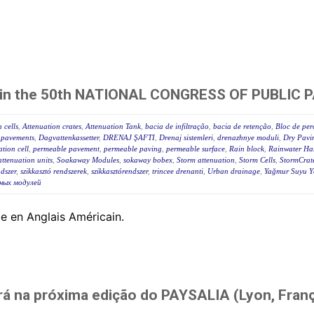
tes in the 50th NATIONAL CONGRESS OF PUBLI
 cells
,
Attenuation crates
,
Attenuation Tank
,
bacia de infiltração
,
bacia de retenção
,
Bloc de per
 pavements
,
Dagvattenkassetter
,
DRENAJ ŞAFTI
,
Drenaj sistemleri
,
drenazhnye moduli
,
Dry Pavi
ration cell
,
permeable pavement
,
permeable paving
,
permeable surface
,
Rain block
,
Rainwater Har
ttenuation units
,
Soakaway Modules
,
sokaway bobex
,
Storm attenuation
,
Storm Cells
,
StormCrat
ndszer
,
szikkasztó rendszerek
,
szikkasztórendszer
,
trincee drenanti
,
Urban drainage
,
Yağmur Suyu Yö
ных модулей
le en Anglais Américain.
rá na próxima edição do PAYSALIA (Lyon, Fran