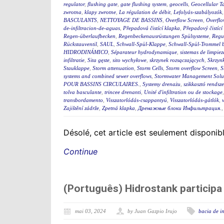
regulator
,
flushing gate
,
gate flushing system
,
geocells
,
Geocellular T
zwrotna
,
klapy zwrotne
,
La régulation de débit
,
Lefolyás-szabályozók
BASCULANTS
,
NETTOYAGE DE BASSINS
,
Overflow Screen
,
Overflo
de-infiltracion-de-aguas
,
Přepadová čistící klapka
,
Přepadový čistící
Regen-überlaufbecken
,
Regenbeckenausrüstungen Spülsysteme
,
Regu
Rückstauventil
,
SAUL
,
Schwall-Spül-Klappe
,
Schwall-Spül-Trommel b
HIDRODINÁMICO
,
Séparateur hydrodynamique
,
sistemas de limpie
infiltratie
,
Sita gęste
,
sito wychyłowe
,
skrzynek rozsączających
,
Skrzynk
Stauklappe
,
Storm attenuation
,
Storm Cells
,
Storm overflow Screen
,
S
systems and combined sewer overflows
,
Stormwater Management Solu
POUR BASSINS CIRCULAIRES.
,
Systemy drenażu
,
szikkasztó rendsze
tolva basculante
,
trincee drenanti
,
Unité d'infiltration ou de stockage
transbordamento
,
Visszatorlódás-csappantyú
,
Visszatorlódás-gátlók
,
Zajištění zádrže
,
Zpetná klapka
,
Дренажные блоки Инфильтрация.
Désolé, cet article est seulement disponib
Continue
(Português) Hidrostank partic
mai 03, 2024
by Juan Gazpio Irujo
bacia de in