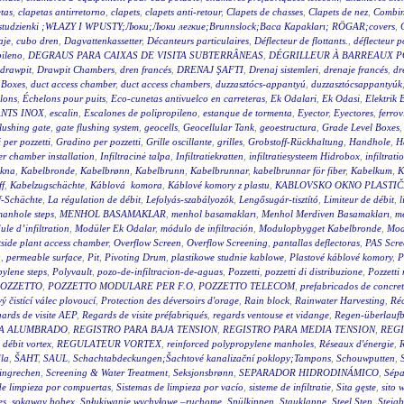
tas
,
clapetas antirretorno
,
clapets
,
clapets anti-retour
,
Clapets de chasses
,
Clapets de nez
,
Combin
wy studzienki ;WŁAZY I WPUSTY;Люки;Люки легкие;Brunnslock;Baca Kapakları; RÖGAR;covers
,
aje
,
cubo dren
,
Dagvattenkassetter
,
Décanteurs particulaires
,
Déflecteur de flottants.
,
déflecteur p
pileno
,
DEGRAUS PARA CAIXAS DE VISITA SUBTERRÂNEAS
,
DÉGRILLEUR À BARREAUX P
drawpit
,
Drawpit Chambers
,
dren francés
,
DRENAJ ŞAFTI
,
Drenaj sistemleri
,
drenaje francés
,
dr
 Boxes
,
duct access chamber
,
duct access chambers
,
duzzasztócs-appantyú
,
duzzasztócsappantyúk
lons
,
Échelons pour puits
,
Eco-cunetas antivuelco en carreteras
,
Ek Odalari
,
Ek Odasi
,
Elektrik 
NTS INOX
,
escalin
,
Escalones de polipropileno
,
estanque de tormenta
,
Eyector
,
Eyectores
,
ferrov
flushing gate
,
gate flushing system
,
geocells
,
Geocellular Tank
,
geoestructura
,
Grade Level Boxes
 per pozzetti
,
Gradino per pozzetti
,
Grille oscillante
,
grilles
,
Grobstoff-Rückhaltung
,
Handhole
,
H
r chamber installation
,
Infiltracinė talpa
,
Infiltratiekratten
,
infiltratiesysteem Hidrobox
,
infiltrati
akna
,
Kabelbronde
,
Kabelbrønn
,
Kabelbrunn
,
Kabelbrunnar
,
kabelbrunnar för fiber
,
Kabelkum
,
K
ff
,
Kabelzugschächte
,
Káblová komora
,
Káblové komory z plastu
,
KABLOVSKO OKNO PLASTI
f-Schächte
,
La régulation de débit
,
Lefolyás-szabályozók
,
Lengősugár-tisztító
,
Limiteur de débit
,
l
anhole steps
,
MENHOL BASAMAKLAR
,
menhol basamakları
,
Menhol Merdiven Basamakları
,
me
le d’infiltration
,
Modüler Ek Odalar
,
módulo de infiltración
,
Modulopbygget Kabelbronde
,
Mod
side plant access chamber
,
Overflow Screen
,
Overflow Screening
,
pantallas deflectoras
,
PAS Scre
g
,
permeable surface
,
Pit
,
Pivoting Drum
,
plastikowe studnie kablowe
,
Plastové káblové komory
,
P
ylene steps
,
Polyvault
,
pozo-de-infiltracion-de-aguas
,
Pozzetti
,
pozzetti di distribuzione
,
Pozzetti
OZZETTO
,
POZZETTO MODULARE PER F.O
,
POZZETTO TELECOM
,
prefabricados de concre
 čistící válec plovoucí
,
Protection des déversoirs d'orage
,
Rain block
,
Rainwater Harvesting
,
Réc
ards de visite AEP
,
Regards de visite préfabriqués
,
regards ventouse et vidange
,
Regen-überlauf
RA ALUMBRADO
,
REGISTRO PARA BAJA TENSION
,
REGISTRO PARA MEDIA TENSION
,
REGI
 débit vortex
,
REGULATEUR VORTEX
,
reinforced polypropylene manholes
,
Réseaux d'énergie
,
R
la
,
ŠAHT
,
SAUL
,
Schachtabdeckungen;Šachtové kanalizační poklopy;Tampons
,
Schouwputten
,
ingrechen
,
Screening & Water Treatment
,
Seksjonsbrønn
,
SEPARADOR HIDRODINÁMICO
,
Sépa
de limpieza por compuertas
,
Sistemas de limpieza por vacío
,
sisteme de infiltratie
,
Sita gęste
,
sito 
es
,
sokaway bobex
,
Spłukiwanie wychyłowe –ruchome
,
Spülkippen
,
Stauklappe
,
Steel Step
,
Steig