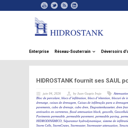
Enterprise
Réseau-Souterrain
Déversoirs d’
»
HIDROSTANK fournit ses SAUL po
juin 04, 2026
by Juan Gazpio Irujo
Attenuation
Bloc de percolare
,
blocs d’infiltration
,
blocs d’rétention
,
blocuri de in
drenatge
,
caixas de drenagem
,
Caixas de infiltração para a drenage
pavements
,
cubo de drenaje
,
cubo dren
,
Dagvattenkassetter
,
dren fra
antivuelco en carreteras
,
flood attenuation block
,
geocells
,
Geocellul
Pavimento permeable
,
permeable pavement
,
permeable paving
,
perme
HIDRODINÁMICO
,
Séparateur hydrodynamique
,
sisteme de infiltrati
Storm Cells
,
StormCrates
,
Stormwater
,
Stormwater attenuation
,
Struct