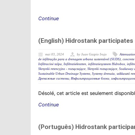
Continue
(English) Hidrostank participa
mai 03, 2024
by Juan Gazpio Irujo
Attenuation
de infiltração para a drenagem urbana sustentável (SUDS)
,
concrete
Infiltracinė talpa
,
Infiltratiekratten
,
infiltratiesysteem Hidrobox
,
infilt
Skrzynki retencyjno - rozsączające
,
Skrzynki rozsączające
,
Soakaway a
Sustainable Urban Drainage Systems
,
Systemy drenażu
,
szikkasztó re
Дренажные системы
,
Инфильтрационные блоки
,
инфильтрацион
Désolé, cet article est seulement disponib
Continue
(Português) Hidrostank participa