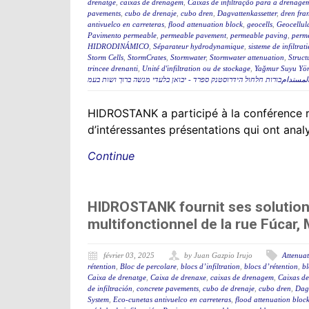
drenatge
,
caixas de drenagem
,
Caixas de infiltração para a drenage
pavements
,
cubo de drenaje
,
cubo dren
,
Dagvattenkassetter
,
dren fra
antivuelco en carreteras
,
flood attenuation block
,
geocells
,
Geocellul
Pavimento permeable
,
permeable pavement
,
permeable paving
,
perme
HIDRODINÁMICO
,
Séparateur hydrodynamique
,
sisteme de infiltrati
Storm Cells
,
StormCrates
,
Stormwater
,
Stormwater attenuation
,
Struct
trincee drenanti
,
Unité d'infiltration ou de stockage
,
Yağmur Suyu Yön
تدامבורות חלחול הידרוסטנק ספרד - יבואן בלעדי מנשה ברוך ושות בעמ
HIDROSTANK a participé à la conférence r
d’intéressantes présentations qui ont anal
Continue
HIDROSTANK fournit ses solution
multifonctionnel de la rue Fúcar,
février 03, 2025
by Juan Gazpio Irujo
Attenuat
rétention
,
Bloc de percolare
,
blocs d’infiltration
,
blocs d’rétention
,
bl
Caixa de drenatge
,
Caixa de drenaxe
,
caixas de drenagem
,
Caixas de
de infiltración
,
concrete pavements
,
cubo de drenaje
,
cubo dren
,
Dagv
System
,
Eco-cunetas antivuelco en carreteras
,
flood attenuation bloc