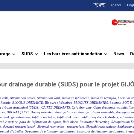
Español
|
Engl
orage
SUDS
Les barrières anti-inondation
News
D
»
»
»
ur drainage durable (SUDS) pour le projet GI
 cells
,
Attenuation crates
,
Attenuation Tank
,
bacia de infiltração
,
bacia de retenção
,
bacini di a
filtratie
,
BLOQUE DRENANTE
,
Bloques alvéolaires
,
BLOQUES DRENANTES
,
bolones
,
BOX D’
m urbana sustentável (SUDS)
,
CAIXES DRENANTS
,
Caja drenante
,
Cajas drenantes
,
canales filt
ncés
,
DRENAJ ŞAFTI
,
Drenaj sistemleri
,
drenaje francés
,
drenaje urbano sostenible
,
drenajeurban
ar Tank
,
geoestructura
,
Infiltracinė talpa
,
Infiltratiekratten
,
infiltratiesysteem Hidrobox
,
infiltratio
able surface
,
pozo-de-infiltracion-de-aguas
,
Rain block
,
Rainwater Harvesting
,
Récupération Ea
e
,
skrzynek rozsączających
,
Skrzynki retencyjno - rozsączające
,
Skrzynki rozsączające
,
Soakaway at
ure nid d’abeilles
,
Structures de infiltration modulaires
,
Structures de rétention modulaires
,
Syste