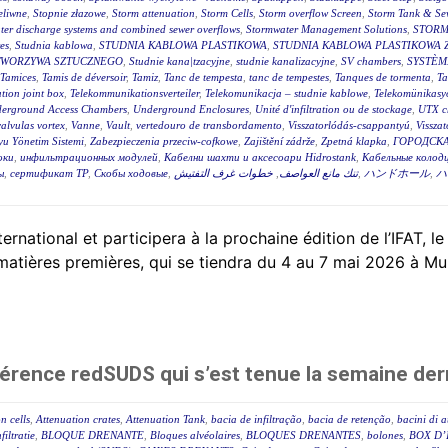
eliwne
,
Stopnie złazowe
,
Storm attenuation
,
Storm Cells
,
Storm overflow Screen
,
Storm Tank & Se
ter discharge systems and combined sewer overflows
,
Stormwater Management Solutions
,
STORM
es
,
Studnia kablowa
,
STUDNIA KABLOWA PLASTIKOWA
,
STUDNIA KABLOWA PLASTIKOWA 
TWORZYWA SZTUCZNEGO
,
Studnie kana|tzacyjne
,
studnie kanalizacyjne
,
SV chambers
,
SYSTÈM
Tamices
,
Tamis de déversoir
,
Tamiz
,
Tanc de tempesta
,
tanc de tempestes
,
Tanques de tormenta
,
T
tion joint box
,
Telekommunikationsverteiler
,
Telekomunikacja – studnie kablowe
,
Telekomünikasyo
erground Access Chambers
,
Underground Enclosures
,
Unité d'infiltration ou de stockage
,
UTX c
valvulas vortex
,
Vanne
,
Vault
,
vertedouro de transbordamento
,
Visszatorlódás-csappantyú
,
Vissza
u Yönetim Sistemi
,
Zabezpieczenia przeciw-cofkowe
,
Zajištění zádrže
,
Zpetná klapka
,
ГОРОДСКА
оки
,
инфильтрационных модулей
,
Кабелни шахти и аксесоари Hidrostank
,
Кабельные колодц
ы
,
сертификат ТР
,
Скобы ходовые
,
خطوات غرف التفتيش
,
تنك مانع العواصف
,
ハンドホール
,
ハ
tional et participera à la prochaine édition de l’IFAT, le
 matières premières, qui se tiendra du 4 au 7 mai 2026 à Mu
érence redSUDS qui s’est tenue la semaine der
n cells
,
Attenuation crates
,
Attenuation Tank
,
bacia de infiltração
,
bacia de retenção
,
bacini di 
filtratie
,
BLOQUE DRENANTE
,
Bloques alvéolaires
,
BLOQUES DRENANTES
,
bolones
,
BOX D’