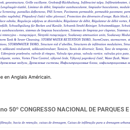
ank
,
geoestructura
,
Grille oscillante
,
Grobstoff-Rückhaltung
,
Infiltracinė talpa
,
Infiltratiekratten
,
,
Lengősugár-tisztító
,
Limiteur de débit
,
limpiador autobasculante
,
limpiador basculantes
,
module 
w Screening
,
pantallas deflectoras
,
PAS Screen
,
Pavimento permeable
,
permeable pavement
,
per
 válec naplněný
,
Přepadový čistící válec plovoucí
,
Protection des déversoirs d'orage
,
Rain block
,
lace odtoku
,
Regulacja odpływu ze zbiorników
,
Régulateur de débit
,
Régulateur de débit vortex
,
efüllt
,
Schwallspülung für Becken und Kanäle
,
Schwenk-Strahl-Reiniger
,
Schwimmklappe
,
Schwi
za autobasculantes
,
sistemas de limpieza basculantes
,
Sistemas de limpieza por clapetas
,
Sistemas 
i retencyjno - rozsączające
,
Skrzynki rozsączające
,
Soakaway attenuation units
,
Soakaway Modul
torm Tank & Sewer Cleansing
,
STORM WATER RETENTION TANKS
,
StormCrates
,
stormscreen
,
s
tions
,
STORMWATER TANKS
,
Structure nid d’abeilles
,
Structures de infiltration modulaires
,
Stru
r
,
szikkasztó rendszerek
,
szikkasztórendszer
,
Tamices
,
Tamis de déversoir
,
Tamiz
,
Tanc de tempesta
,
,
Uzbrojenie przelewów
,
valvole di ritegno
,
Valvula tipo pinza
,
valvula vortice
,
valvulas pico pato
volquete
,
vortex
,
Vortex Flow Control
,
výkyvné česle
,
Výkyvný paprskový čistič
,
Water flush
,
Water 
,
дренажные модули
,
Дренажные системы
,
Инфильтрационные блоки
,
инфильтрационных м
le en Anglais Américain.
ipa no 50º CONGRESSO NACIONAL DE PARQUES 
filtração
,
bacia de retenção
,
caixas de drenagem
,
Caixas de infiltração para a drenagem urban