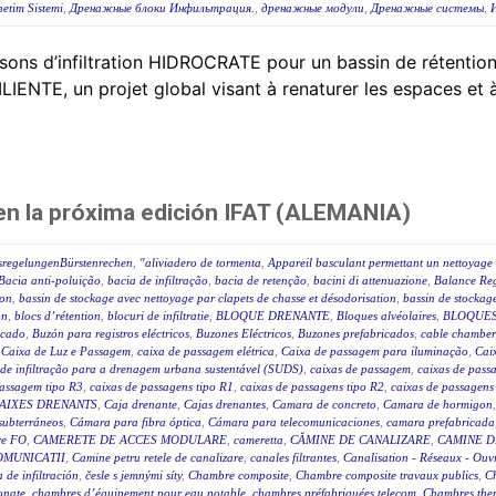
etim Sistemi
,
Дренажные блоки Инфильтрация.
,
дренажные модули
,
Дренажные системы
,
ns d’infiltration HIDROCRATE pour un bassin de rétention 
ENTE, un projet global visant à renaturer les espaces et à 
 en la próxima edición IFAT (ALEMANIA)
sregelungenBürstenrechen
,
"aliviadero de tormenta
,
Appareil basculant permettant un nettoyage 
Bacia anti-poluição
,
bacia de infiltração
,
bacia de retenção
,
bacini di attenuazione
,
Balance Reg
ion
,
bassin de stockage avec nettoyage par clapets de chasse et désodorisation
,
bassin de stockage
on
,
blocs d’rétention
,
blocuri de infiltratie
,
BLOQUE DRENANTE
,
Bloques alvéolaires
,
BLOQUES
icado
,
Buzón para registros eléctricos
,
Buzones Eléctricos
,
Buzones prefabricados
,
cable chamber
,
Caixa de Luz e Passagem
,
caixa de passagem elétrica
,
Caixa de passagem para iluminação
,
Caix
 de infiltração para a drenagem urbana sustentável (SUDS)
,
caixas de passagem
,
caixas de passa
passagem tipo R3
,
caixas de passagens tipo R1
,
caixas de passagens tipo R2
,
caixas de passagens
AIXES DRENANTS
,
Caja drenante
,
Cajas drenantes
,
Camara de concreto
,
Camara de hormigon
subterráneos
,
Cámara para fibra óptica
,
Cámara para telecomunicaciones
,
camara prefabricada
re FO
,
CAMERETE DE ACCES MODULARE
,
cameretta
,
CĂMINE DE CANALIZARE
,
CAMINE D
OMUNICATII
,
Camine petru retele de canalizare
,
canales filtrantes
,
Canalisation - Réseaux - Ouv
a de infiltración
,
česle s jemnými síty
,
Chambre composite
,
Chambre composite travaux publics
,
C
onate
,
chambres d’équipement pour eau potable
,
chambres préfabriquées telecom
,
Chambres ther