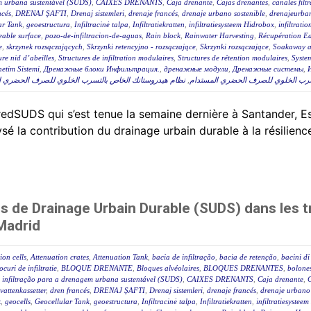
m urbana sustentável (SUDS)
,
CAIXES DRENANTS
,
Caja drenante
,
Cajas drenantes
,
canales filt
ncés
,
DRENAJ ŞAFTI
,
Drenaj sistemleri
,
drenaje francés
,
drenaje urbano sostenible
,
drenajeurban
ar Tank
,
geoestructura
,
Infiltracinė talpa
,
Infiltratiekratten
,
infiltratiesysteem Hidrobox
,
infiltratio
able surface
,
pozo-de-infiltracion-de-aguas
,
Rain block
,
Rainwater Harvesting
,
Récupération Ea
e
,
skrzynek rozsączających
,
Skrzynki retencyjno - rozsączające
,
Skrzynki rozsączające
,
Soakaway at
ure nid d’abeilles
,
Structures de infiltration modulaires
,
Structures de rétention modulaires
,
Syste
etim Sistemi
,
Дренажные блоки Инфильтрация.
,
дренажные модули
,
Дренажные системы
,
نظام هيدروستانك الخاص بالتسرب الخلوي للصرف الحضري المس
,
تسرب الخلوي للصرف الحضري المستدام
edSUDS qui s’est tenue la semaine dernière à Santander, E
ysé la contribution du drainage urbain durable à la résilien
s de Drainage Urbain Durable (SUDS) dans les 
 Madrid
ion cells
,
Attenuation crates
,
Attenuation Tank
,
bacia de infiltração
,
bacia de retenção
,
bacini di
ocuri de infiltratie
,
BLOQUE DRENANTE
,
Bloques alvéolaires
,
BLOQUES DRENANTES
,
bolone
 infiltração para a drenagem urbana sustentável (SUDS)
,
CAIXES DRENANTS
,
Caja drenante
,
C
attenkassetter
,
dren francés
,
DRENAJ ŞAFTI
,
Drenaj sistemleri
,
drenaje francés
,
drenaje urbano 
k
,
geocells
,
Geocellular Tank
,
geoestructura
,
Infiltracinė talpa
,
Infiltratiekratten
,
infiltratiesystee