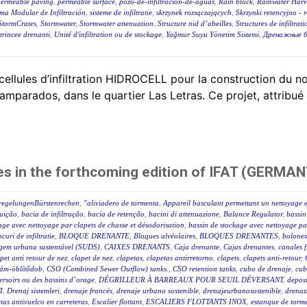
permeable paving
,
permeable surface
,
pozo-de-infiltracion-de-aguas
,
Rain block
,
Rainwater Harv
ema Modular de Infiltración
,
sisteme de infiltratie
,
skrzynek rozsączających
,
Skrzynki retencyjno - 
StormCrates
,
Stormwater
,
Stormwater attenuation
,
Structure nid d’abeilles
,
Structures de infiltrat
trincee drenanti
,
Unité d'infiltration ou de stockage
,
Yağmur Suyu Yönetim Sistemi
,
Дренажные б
lules d’infiltration HIDROCELL pour la construction du no
samparados, dans le quartier Las Letras. Ce projet, attribué
es in the forthcoming edition of IFAT (GERMAN
sregelungenBürstenrechen
,
"aliviadero de tormenta
,
Appareil basculant permettant un nettoyage e
luição
,
bacia de infiltração
,
bacia de retenção
,
bacini di attenuazione
,
Balance Regulator
,
bassin
age avec nettoyage par clapets de chasse et désodorisation
,
bassin de stockage avec nettoyage par
ocuri de infiltratie
,
BLOQUE DRENANTE
,
Bloques alvéolaires
,
BLOQUES DRENANTES
,
bolones
agem urbana sustentável (SUDS)
,
CAIXES DRENANTS
,
Caja drenante
,
Cajas drenantes
,
canales f
pet anti retour de nez
,
clapet de nez
,
clapetas
,
clapetas antirretorno
,
clapets
,
clapets anti-retour
,
lám-öblítődob
,
CSO (Combined Sewer Outflow) tanks.
,
CSO retention tanks
,
cubo de drenaje
,
cub
éversoirs ou des bassins d’orage
,
DÉGRILLEUR À BARREAUX POUR SEUIL DÉVERSANT
,
deposi
I
,
Drenaj sistemleri
,
drenaje francés
,
drenaje urbano sostenible
,
drenajeurbanosostenible
,
drenaz
as antivuelco en carreteras
,
Escalier flottant
,
ESCALIERS FLOTTANTS INOX
,
estanque de torm