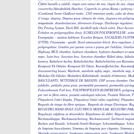
Čištění kanálů a nádrží
,
clapet anti retour de nez
,
clapet de nez
,
clape
couvercles;Aknafedelek;Hatches ;Coperchi in ghisa;Rama i pokry
(Combined Sewer Outflow) tanks.
,
CSO retention tanks
,
cubo de dren
d’orage
,
degrau
,
Degrau para câmara de visita
,
degraus em polipro
tempestade
,
desodorizacion
,
déversoirs d'orage
,
Discharge regulator
,
Dry Paving System
,
Duck Bill
,
duckbill style check valve
,
Duct Access
Échelon en polypropylène droit
,
ECHELON POLYPROPYLENE
,
eche
Energetyka – studnie kablowe
,
Escalier flottant
,
ESCALIERS FLOTTA
(FTTH)
,
Finomszita - geréb
,
flood attenuation block
,
flow regulator
,
polipropilene
,
Gradini per parete curva e piana per l'edilizia
,
Gradini
Highway MCX chamber
,
hydrant chambers
,
hydrant chambers or mete
steps
,
Joint box
,
Junction box
,
Junction chamber
,
Kábel akna
,
kábel
komory
,
Kabelové šachty
,
Kabelschächte
,
Kabelschächte aus Kunststo
Kompozit Ek Odalar
,
Kompozit Ek Odası
,
Kunstoffschächte
,
Kunststof
disconnecting boxes
,
Manhole
,
manhole safety steps.
,
manhole step
,
m
Modular-Ek-Odalar
,
Moduláris Kábelaknák
,
module d'rétention
,
Modu
BASCULANTS
,
NETTOYAGE DE BASSINS
,
OSP access chamber
,
Out
peldaño
,
peldaño para pozo
,
permeable pavement
,
permeable pavin
Polycarbonate Pull box
,
POLYPROPYLEEN KLIMTREDEN
,
polyprop
per reti in fibra ottica
,
pozzetti omologati telecom
,
Pozzetti Telecom
,
P
Přepadová čistící klapka
,
Přepadový čistící válec naplněný
,
Přepadový
Regards de tirage de fibre optique.
,
Regards de tirage Electrique
,
Reg
REGISTRO HAND-HOLE ELÉCTRICO MODULAR
,
REGISTRO PA
Regulacja odpływu ze zbiorników
,
Régulateur de débit
,
Régulateur de
Rückstauklappe
,
Rückstausicherung
,
Rückstauventil
,
Šachtová stupad
Becken und Kanäle
,
Schwenk-Strahl-Reiniger
,
Schwimmklappe
,
Schw
de limpieza basculantes
,
Sistemas de limpieza por clapetas
,
Sistemas 
Skrzynki rozsączające
,
Soakaway attenuation units
,
Soakaway Modul