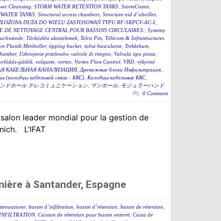
wer Cleansing
,
STORM WATER RETENTION TANKS
,
StormCrates
,
WATER TANKS
,
Structural access chambers
,
Structure nid d’abeilles
,
ZŁOŻONA DUŻA DO WIELU ZASTOSOWAŃ TYPU RF-SKPCV-AC-L
,
E DE NETTOYAGE CENTRAL POUR BASSINS CIRCULAIRES.
,
Systemy
auchwände
,
Távközlési aknaelemek
,
Telco Pits
,
Télécom & Infrastructures
n Plastik Menholler
,
tipping bucket
,
tolva basculante
,
Trekkekum
,
hamber
,
Uzbrojenie przelewów
,
valvole di ritegno
,
Valvula tipo pinza
,
torlódás-gátlók
,
volquete
,
vortex
,
Vortex Flow Control
,
VRD
,
výkyvné
Я КАБЕЛЬНАЯ КАНАЛИЗАЦИЯ
,
Дренажные блоки Инфильтрация.
,
ы (колодцы кабельной связи - ККС)
,
Колодцы кабельные ККС
,
ンドホール テレコミュニケーション
,
マンホール
,
モジュラーハンド
0 Comment
 salon leader mondial pour la gestion de
nich. L’IFAT
nière à Santander, Espagne
attenuazione
,
bassin d’infiltration
,
bassin d’rétention
,
bassin de rétention
,
INFILTRATION
,
Caisson de rétention pour bassin enterré
,
Caixa de