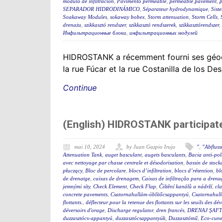
módulo de infiltración
,
Pavimento permeable
,
permeable pavement
,
SEPARADOR HIDRODINÁMICO
,
Séparateur hydrodynamique
,
Sist
Soakaway Modules
,
sokaway bobex
,
Storm attenuation
,
Storm Cells
,
drenażu
,
szikkasztó rendszer
,
szikkasztó rendszerek
,
szikkasztórendszer
,
Инфильтрационные блоки
,
инфильтрационных модулей
HIDROSTANK a récemment fourni ses géocel
la rue Fúcar et la rue Costanilla de los De
Continue
(English) HIDROSTANK participat
mai 10, 2024
by Juan Gazpio Irujo
"
,
"Abflus
Attenuation Tank
,
auget basculant
,
augets basculants
,
Bacia anti-po
avec nettoyage par chasse centrale et désodorisation
,
bassin de stock
płuczący
,
Bloc de percolare
,
blocs d’infiltration
,
blocs d’rétention
,
bl
de drenatge
,
caixas de drenagem
,
Caixas de infiltração para a dren
jemnými síty
,
Check Element
,
Check Flap
,
Čištění kanálů a nádrží
,
cla
concrete pavements
,
Csatornahullám-öblítőcsappantyú
,
Csatornahul
flottants.
,
déflecteur pour la retenue des flottants sur les seuils des d
déversoirs d'orage
,
Discharge regulator
,
dren francés
,
DRENAJ ŞAFT
duzzasztócs-appantyú
,
duzzasztócsappantyúk
,
Duzzasztómű
,
Eco-cunet