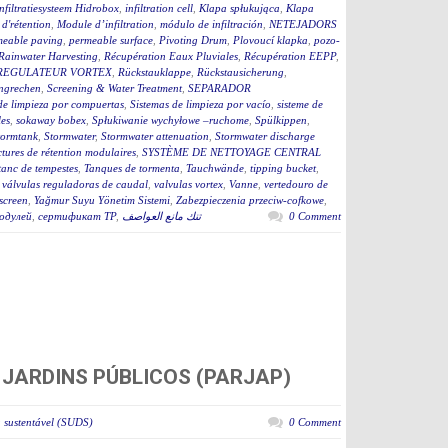
infiltratiesysteem Hidrobox
,
infiltration cell
,
Klapa spłukująca
,
Klapa
d'rétention
,
Module d’infiltration
,
módulo de infiltración
,
NETEJADORS
meable paving
,
permeable surface
,
Pivoting Drum
,
Plovoucí klapka
,
pozo-
Rainwater Harvesting
,
Récupération Eaux Pluviales
,
Récupération EEPP
,
REGULATEUR VORTEX
,
Rückstauklappe
,
Rückstausicherung
,
ngrechen
,
Screening & Water Treatment
,
SEPARADOR
de limpieza por compuertas
,
Sistemas de limpieza por vacío
,
sisteme de
es
,
sokaway bobex
,
Spłukiwanie wychyłowe –ruchome
,
Spülkippen
,
tormtank
,
Stormwater
,
Stormwater attenuation
,
Stormwater discharge
ctures de rétention modulaires
,
SYSTÈME DE NETTOYAGE CENTRAL
tanc de tempestes
,
Tanques de tormenta
,
Tauchwände
,
tipping bucket
,
,
válvulas reguladoras de caudal
,
valvulas vortex
,
Vanne
,
vertedouro de
screen
,
Yağmur Suyu Yönetim Sistemi
,
Zabezpieczenia przeciw-cofkowe
,
одулей
,
сертификат ТР
,
تنك مانع العواصف
0 Comment
E JARDINS PÚBLICOS (PARJAP)
a sustentável (SUDS)
0 Comment