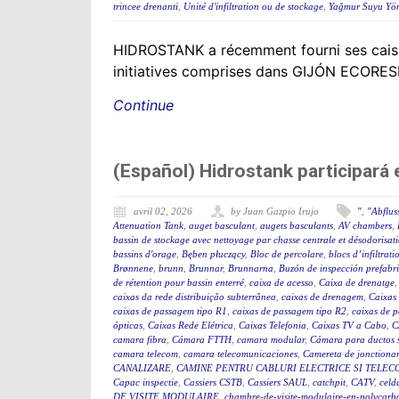
trincee drenanti
,
Unité d'infiltration ou de stockage
,
Yağmur Suyu Yön
HIDROSTANK a récemment fourni ses caisso
initiatives comprises dans GIJÓN ECORESILI
Continue
(Español) Hidrostank participará
avril 02, 2026
by Juan Gazpio Irujo
"
,
"Abflus
Attenuation Tank
,
auget basculant
,
augets basculants
,
AV chambers
,
bassin de stockage avec nettoyage par chasse centrale et désodorisat
bassins d'orage
,
Bęben płuczący
,
Bloc de percolare
,
blocs d’infiltrati
Brønnene
,
brunn
,
Brunnar
,
Brunnarna
,
Buzón de inspección prefabr
de rétention pour bassin enterré
,
caixa de acesso
,
Caixa de drenatge
caixas da rede distribuição subterrânea
,
caixas de drenagem
,
Caixas
caixas de passagem tipo R1
,
caixas de passagem tipo R2
,
caixas de 
ópticas
,
Caixas Rede Elétrica
,
Caixas Telefonia
,
Caixas TV a Cabo
,
C
camara fibra
,
Cámara FTTH
,
camara modular
,
Cámara para ductos 
camara telecom
,
camara telecomunicaciones
,
Camereta de jonctiona
CANALIZARE
,
CAMINE PENTRU CABLURI ELECTRICE SI TELEC
Capac inspectie
,
Cassiers CSTB
,
Cassiers SAUL
,
catchpit
,
CATV
,
celd
DE VISITE MODULAIRE
,
chambre-de-visite-modulaire-en-polycarb