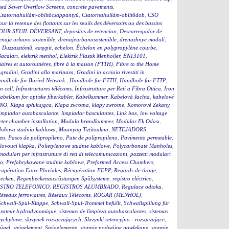
ed Sewer Overflow Screens
,
concrete pavements
,
Csatornahullám-öblítőcsappantyú
,
Csatornahullám-öblítődob
,
CSO
our la retenue des flottants sur les seuils des déversoirs ou des bassins
OUR SEUIL DÉVERSANT
,
depositos de retencion
,
Descarregador de
enaje urbano sostenible
,
drenajeurbanosostenible
,
drenazhnye moduli
,
,
Duzzasztómű
,
easypit
,
echelon
,
Échelon en polypropylène courbe
,
Bacaları
,
elektrik menhol
,
Elektrik Plastik Menholler
,
EN13101
,
iaires et autoroutières
,
fibre à la maison (FTTH)
,
Fibre to the Home
,
gradini
,
Gradini alla marinara
,
Gradini in acciaio rivestiti in
andhole for Buried Network.
,
Handhole for FTTH
,
Handhole for FTTP
,
on cell
,
Infrastructures télécoms
,
Infrastrutture per Reti a Fibra Ottica
,
Iron
abelkum for optiske fiberkabler
,
Kabelkummer
,
Kabelová šachta
,
kabelové
ČNO
,
Klapa spłukująca
,
Klapa zwrotna
,
klapy zwrotne
,
Komorové Zekany
,
impiador autobasculante
,
limpiador basculantes
,
Link box
,
low voltage
ter chamber installation
,
Modula brøndkammer
,
Modular Ek Odası
,
ułowa studnia kablowa
,
Muanyag Tiztitoakna
,
NETEJADORS
en
,
Pasos de polipropileno
,
Pate de polipropileno
,
Pavimento permeable
,
lovoucí klapka
,
Polietylenowe studnie kablowe
,
Polycarbonate Manholes
,
 modulari per infrastrutture di reti di telecomunicazioni
,
pozzetti modulari
to
,
Prefabrykowane studnie kablowe
,
Preformed Access Chambers
,
upération Eaux Pluviales
,
Récupération EEPP
,
Regards de tirage
,
becken
,
Regenbeckenausrüstungen Spülsysteme
,
registro eléctrico
,
STRO TELEFONICO
,
REGISTROS ALUMBRADO
,
Regulace odtoku
,
éseaux ferroviaires
,
Réseaux Télécoms
,
RÖGAR (MENHOL)
,
Schwall-Spül-Klappe
,
Schwall-Spül-Trommel befüllt
,
Schwallspülung für
rateur hydrodynamique
,
sistemas de limpieza autobasculantes
,
sistemas
wychyłowe
,
skrzynek rozsączających
,
Skrzynki retencyjno - rozsączające
,
bügel
,
steigelement
,
Steigelemente
,
stopnie podwójne powlekane
,
stopnie