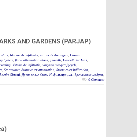
C PARKS AND GARDENS (PARJAP)
colare
,
blocuri de infiltratie
,
caixas de drenagem
,
Caixas
ng System
,
flood attenuation block
,
geocells
,
Geocellular Tank
,
vesting
,
sisteme de infiltratie
,
skrzynek rozsączających
,
es
,
Stormwater
,
Stormwater attenuation
,
Stormwater infiltration
,
netim Sistemi
,
Дренажные блоки Инфильтрация.
,
дренажные модули
,
0 Comment
ça)