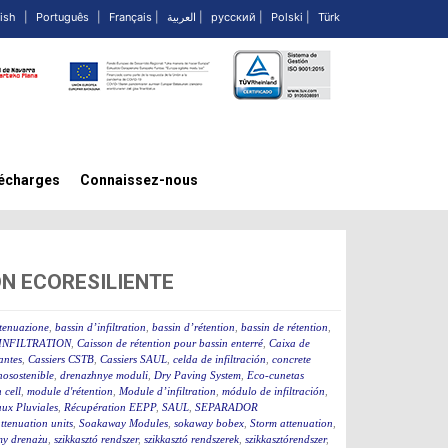
ish
|
Português
|
Français
|
العربية
|
русский
|
Polski
|
Türk
écharges
Connaissez-nous
JÓN ECORESILIENTE
ttenuazione
,
bassin d’infiltration
,
bassin d’rétention
,
bassin de rétention
,
INFILTRATION
,
Caisson de rétention pour bassin enterré
,
Caixa de
rantes
,
Cassiers CSTB
,
Cassiers SAUL
,
celda de infiltración
,
concrete
osostenible
,
drenazhnye moduli
,
Dry Paving System
,
Eco-cunetas
n cell
,
module d'rétention
,
Module d’infiltration
,
módulo de infiltración
,
ux Pluviales
,
Récupération EEPP
,
SAUL
,
SEPARADOR
tenuation units
,
Soakaway Modules
,
sokaway bobex
,
Storm attenuation
,
my drenażu
,
szikkasztó rendszer
,
szikkasztó rendszerek
,
szikkasztórendszer
,