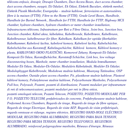
télécoms enfouis
,
drawpit
,
Drawpit Chambers
,
Duct Access Boxes
,
duct access chamber
,
duct access chambers
,
easypit
,
Ek Odalari
,
Ek Odasi
,
Elektrik Bacaları
,
elektrik menhol
,
Elektrik Plastik Menholler
,
Energetyka – studnie kablowe
,
ferroviaires et autoroutières
,
fibre à la maison (FTTH)
,
Fibre to the Home (FTTH)
,
Grade Level Boxes
,
Handhole
,
Handhole for Buried Network.
,
Handhole for FTTH
,
Handhole for FTTP
,
Highway MCX
chamber
,
hydrant chambers
,
hydrant chambers or meter chamber installation
,
Infrastructures télécoms
,
Infrastrutture per Reti a Fibra Ottica
,
Joint box
,
Junction box
,
Junction chamber
,
Kábel akna
,
kábelakna
,
Kabelbronde
,
Kabelbrønn
,
Kabelbrunn
,
Kabelbrunnar
,
kabelbrunnar för fiber
,
Kabelkum
,
Kabelkum for optiske fiberkabler
,
Kabelkummer
,
Kabelová šachta
,
kabelové komory
,
Kabelové šachty
,
Kabelschächte
,
Kabelschächte aus Kunststoff
,
Kabelzugschächte
,
Káblová komora
,
Káblové komory z
plastu
,
KABLOVSKO OKNO PLASTIČNO
,
Komorové Zekany
,
Kompozit Ek Odalar
,
Kompozit Ek Odası
,
Kunstoffschächte
,
Kunststoff-Schächte
,
Link box
,
low voltage
disconnecting boxes
,
Manhole
,
meter chamber installation
,
Modula brøndkammer
,
Modular Ek Odası
,
Modular-Ek-Odalar
,
Moduláris Kábelaknák
,
Modüler Ek Odalar
,
Modulopbygget Kabelbronde
,
Modułowa studnia kablowa
,
Muanyag Tiztitoakna
,
OSP
access chamber
,
Outside plant access chamber
,
Pit
,
plastikowe studnie kablowe
,
Plastové
káblové komory
,
Polietylenowe studnie kablowe
,
Polycarbonate Manholes
,
Polycarbonate
Pull box
,
Polyvault
,
Pozzetti
,
pozzetti di distribuzione
,
Pozzetti modulari per infrastrutture
di reti di telecomunicazioni
,
pozzetti modulari per reti in fibra ottica
,
pozzetti omologati telecom
,
Pozzetti Telecom
,
POZZETTO
,
POZZETTO MODULARE PER
F.O
,
POZZETTO TELECOM
,
prefabricados de concreto
,
Prefabrykowane studnie kablowe
,
Preformed Access Chambers
,
Regards de tirage
,
Regards de tirage de fibre optique.
,
Regards de tirage Electrique
,
Regards de visite AEP
,
Regards de visite préfabriqués
,
regards ventouse et vidange
,
registro eléctrico
,
REGISTRO HAND-HOLE ELÉCTRICO
MODULAR
,
REGISTRO PARA ALUMBRADO
,
REGISTRO PARA BAJA TENSION
,
REGISTRO PARA MEDIA TENSION
,
REGISTRO TELEFONICO
,
REGISTROS
ALUMBRADO
,
reinforced polypropylene manholes
,
Réseaux d'énergie
,
Réseaux