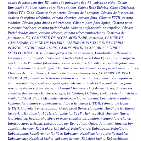
caixas de passagens tipo R2
,
caixas de passagens tipo R3
,
caixas de visita
,
Caixas
Iluminação Pública
,
caixas para fibras ópticas
,
Caixas Rede Elétrica
,
Caixas Telefonia
,
Caixas TV a Cabo
,
Camara de concreto
,
Camara de hormigon
,
Cámara de inspección
,
camara de registro telefonica
,
cámara eléctrica
,
camara fibra
,
Cámara FTTH
,
camara
modular
,
Cámara para ductos subterráneos
,
Cámara para fibra óptica
,
Cámara para
telecomunicaciones
,
camara prefabricada
,
cámara prefabricada de empalme
,
Cámara
Prefabricadas ducto
,
camara telecom
,
camara telecomunicaciones
,
Camereta de
jonctionare FO
,
CAMERETE DE ACCES MODULARE
,
cameretta
,
CĂMINE DE
CANALIZARE
,
CAMINE DE VIZITARE
,
CAMINE DE VIZITARE DIN MATERIAL
PLASTIC PENTRU CANALIZARE
,
CAMINE PENTRU CABLURI ELECTRICE
SI TELECOMUNICATII
,
Camine petru retele de canalizare
,
Canalisation - Réseaux -
Ouvrages
,
CanalizaçãoSubterrânea de Redes Metálicas e Fibra Óptica
,
Capac inspectie
,
catchpit
,
CATV
,
Central fotovoltaica
,
centrale electrice fotovoltaice
,
centrale fotovoltaica
,
Centrale solaire photovoltaïque
,
Chambre composite
,
Chambre composite travaux publics
,
Chambre de raccordement
,
Chambre de tirage - Réseaux secs
,
CHAMBRE DE VISITE
MODULAIRE
,
chambre-de-visite-modulaire-en-polycarbonate
,
chambres d’équipement
pour eau potable
,
chambres préfabriquées telecom
,
Chambres thermoplastiques pour
réseaux télécoms enfouis
,
drawpit
,
Drawpit Chambers
,
Duct Access Boxes
,
duct access
chamber
,
duct access chambers
,
easypit
,
Ek Odalari
,
Ek Odasi
,
Elektrik Bacaları
,
elektrik
menhol
,
Elektrik Plastik Menholler
,
elektrownię fotowoltaiczną
,
Energetyka – studnie
kablowe
,
ferroviaires et autoroutières
,
fibre à la maison (FTTH)
,
Fibre to the Home
(FTTH)
,
fotovoltaik enerji santrali
,
Grade Level Boxes
,
Handhole
,
Handhole for Buried
Network.
,
Handhole for FTTH
,
Handhole for FTTP
,
Highway MCX chamber
,
Huerta
fotovolataica
,
hydrant chambers or meter chamber installation
,
impianti fotovoltaici
,
Infrastructures télécoms
,
Infrastrutture per Reti a Fibra Ottica
,
Joint box
,
Junction box
,
Junction chamber
,
Kábel akna
,
kábelakna
,
Kabelbronde
,
Kabelbrønn
,
Kabelbrunn
,
Kabelbrunnar
,
kabelbrunnar för fiber
,
Kabelkum
,
Kabelkum for optiske fiberkabler
,
Kabelkummer
,
Kabelová šachta
,
kabelové komory
,
Kabelové šachty
,
Kabelschächte
,