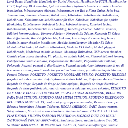
Level Boxes
,
Handhole
,
Handhole for Buried Network.
,
Handhole for FTTH
,
Handhole for
FTTP
,
Highway MCX chamber
,
hydrant chambers
,
hydrant chambers or meter chamber
installation
,
Infrastructures télécoms
,
Infrastrutture per Reti a Fibra Ottica
,
Joint box
,
Junction box
,
Junction chamber
,
Kábel akna
,
kábelakna
,
Kabelbronde
,
Kabelbrønn
,
Kabelbrunn
,
Kabelbrunnar
,
kabelbrunnar för fiber
,
Kabelkum
,
Kabelkum for optiske
fiberkabler
,
Kabelkummer
,
Kabelová šachta
,
kabelové komory
,
Kabelové šachty
,
Kabelschächte
,
Kabelschächte aus Kunststoff
,
Kabelzugschächte
,
Káblová komora
,
Káblové komory z plastu
,
Komorové Zekany
,
Kompozit Ek Odalar
,
Kompozit Ek Odası
,
Kunstoffschächte
,
Kunststoff-Schächte
,
Link box
,
low voltage disconnecting boxes
,
Manhole
,
meter chamber installation
,
Modula brøndkammer
,
Modular Ek Odası
,
Modular-Ek-Odalar
,
Moduláris Kábelaknák
,
Modüler Ek Odalar
,
Modulopbygget
Kabelbronde
,
Modułowa studnia kablowa
,
Muanyag Tiztitoakna
,
OSP access chamber
,
Outside plant access chamber
,
Pit
,
plastikowe studnie kablowe
,
Plastové káblové komory
,
Polietylenowe studnie kablowe
,
Polycarbonate Manholes
,
Polycarbonate Pull box
,
Polyvault
,
Pozzetti
,
pozzetti di distribuzione
,
Pozzetti modulari per infrastrutture di reti di
telecomunicazioni
,
pozzetti modulari per reti in fibra ottica
,
pozzetti omologati telecom
,
Pozzetti Telecom
,
POZZETTO
,
POZZETTO MODULARE PER F.O
,
POZZETTO TELECOM
,
prefabricados de concreto
,
Prefabrykowane studnie kablowe
,
Preformed Access Chambers
,
Regards de tirage
,
Regards de tirage de fibre optique.
,
Regards de tirage Electrique
,
Regards de visite préfabriqués
,
regards ventouse et vidange
,
registro eléctrico
,
REGISTRO
HAND-HOLE ELÉCTRICO MODULAR
,
REGISTRO PARA ALUMBRADO
,
REGISTRO
PARA BAJA TENSION
,
REGISTRO PARA MEDIA TENSION
,
REGISTRO TELEFONICO
,
REGISTROS ALUMBRADO
,
reinforced polypropylene manholes
,
Réseaux d'énergie
,
Réseaux ferroviaires
,
Réseaux Télécoms
,
RÖGAR (MENHOL)
,
ŠAHT
,
Schouwputten
,
Seksjonsbrønn
,
Structural access chambers
,
Studnia kablowa
,
STUDNIA KABLOWA
PLASTIKOWA
,
STUDNIA KABLOWA PLASTIKOWA ZŁOŻONA DUŻA DO WIELU
ZASTOSOWAŃ TYPU RF-SKPCV-AC-L
,
Studnie kablowe
,
studnie kablowe Typu SK
,
STUDNIE KABLOWE Z TWORZYWA SZTUCZNEGO
,
Studnie kana|tzacyjne
,
studnie