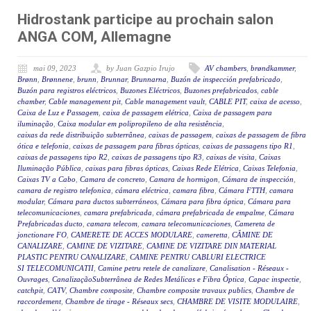
Hidrostank participe au prochain salon
ANGA COM, Allemagne
mai 09, 2023
by Juan Gazpio Irujo
AV chambers
,
brøndkammer
,
Brønn
,
Brønnene
,
brunn
,
Brunnar
,
Brunnarna
,
Buzón de inspección prefabricado
,
Buzón para registros eléctricos
,
Buzones Eléctricos
,
Buzones prefabricados
,
cable
chamber
,
Cable management pit
,
Cable management vault
,
CABLE PIT
,
caixa de acesso
,
Caixa de Luz e Passagem
,
caixa de passagem elétrica
,
Caixa de passagem para
iluminação
,
Caixa modular em polipropileno de alta resistência
,
caixas da rede distribuição subterrânea
,
caixas de passagem
,
caixas de passagem de fibra
ótica e telefonia
,
caixas de passagem para fibras ópticas
,
caixas de passagens tipo R1
,
caixas de passagens tipo R2
,
caixas de passagens tipo R3
,
caixas de visita
,
Caixas
Iluminação Pública
,
caixas para fibras ópticas
,
Caixas Rede Elétrica
,
Caixas Telefonia
,
Caixas TV a Cabo
,
Camara de concreto
,
Camara de hormigon
,
Cámara de inspección
,
camara de registro telefonica
,
cámara eléctrica
,
camara fibra
,
Cámara FTTH
,
camara
modular
,
Cámara para ductos subterráneos
,
Cámara para fibra óptica
,
Cámara para
telecomunicaciones
,
camara prefabricada
,
cámara prefabricada de empalme
,
Cámara
Prefabricadas ducto
,
camara telecom
,
camara telecomunicaciones
,
Camereta de
jonctionare FO
,
CAMERETE DE ACCES MODULARE
,
cameretta
,
CĂMINE DE
CANALIZARE
,
CAMINE DE VIZITARE
,
CAMINE DE VIZITARE DIN MATERIAL
PLASTIC PENTRU CANALIZARE
,
CAMINE PENTRU CABLURI ELECTRICE
SI TELECOMUNICATII
,
Camine petru retele de canalizare
,
Canalisation - Réseaux -
Ouvrages
,
CanalizaçãoSubterrânea de Redes Metálicas e Fibra Óptica
,
Capac inspectie
,
catchpit
,
CATV
,
Chambre composite
,
Chambre composite travaux publics
,
Chambre de
raccordement
,
Chambre de tirage - Réseaux secs
,
CHAMBRE DE VISITE MODULAIRE
,