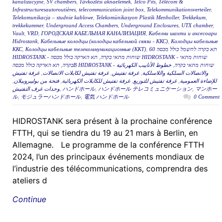
kanalizacyjne
,
SV chambers
,
Távközlési aknaelemek
,
Telco Pits
,
Télécom &
Infrastructuresautoroutières
,
telecommunication joint box
,
Telekommunikationsverteiler
,
Telekomunikacja – studnie kablowe
,
Telekomünikasyon Plastik Menholler
,
Trekkekum
,
trekkekummer
,
Underground Access Chambers
,
Underground Enclosures
,
UTX chamber
,
Vault
,
VRD
,
ГОРОДСКАЯ КАБЕЛЬНАЯ КАНАЛИЗАЦИЯ
,
Кабелни шахти и аксесоари
Hidrostank
,
Кабельные колодцы (колодцы кабельной связи - ККС)
,
Колодцы кабельные
ККС
,
Колодцы кабельные телекоммуникационные (ККТ)
,
תא בקרה לחשמל כולל מכסה 60
תא הארקה כולל מכסה HIDROSTANK - שוחות מתאי
,
HIDROSTANK - שוחות מתאי בקרה
,
בקרה
خطوط الأنابيب الكهربائية
,
תא הארקה כולל מכסהB HIDROSTANK - שוחות מתאי בקרה
غرفة تفتيش
,
غرفة تفتيش لكابلات الاتصالات
,
غرفة تفتيش
,
والاتصالات السلكية واللاسلكية
,
فتحة من بوليبروبيلان
,
غرفة تفتيش للكابلات الكهربائية
,
غرفة تفتيش للتوزيع
,
للإضاءة العمومية
وحدات غرف التفتيش
,
ハンドホール
,
ハンドホール テレコミュニケーション
,
マンホー
ル
,
モジュラーハンドホール
,
電気 ハンドホール
0 Comment
HIDROSTANK sera présent à la prochaine conférence
FTTH, qui se tiendra du 19 au 21 mars à Berlin, en
Allemagne. Le programme de la conférence FTTH
2024, l’un des principaux événements mondiaux de
l’industrie des télécommunications, comprendra des
ateliers d
Continue