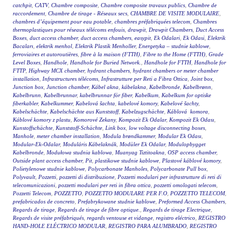
catchpit
,
CATV
,
Chambre composite
,
Chambre composite travaux publics
,
Chambre de
raccordement
,
Chambre de tirage - Réseaux secs
,
CHAMBRE DE VISITE MODULAIRE
,
chambres d’équipement pour eau potable
,
chambres préfabriquées telecom
,
Chambres
thermoplastiques pour réseaux télécoms enfouis
,
drawpit
,
Drawpit Chambers
,
Duct Access
Boxes
,
duct access chamber
,
duct access chambers
,
easypit
,
Ek Odalari
,
Ek Odasi
,
Elektrik
Bacaları
,
elektrik menhol
,
Elektrik Plastik Menholler
,
Energetyka – studnie kablowe
,
ferroviaires et autoroutières
,
fibre à la maison (FTTH)
,
Fibre to the Home (FTTH)
,
Grade
Level Boxes
,
Handhole
,
Handhole for Buried Network.
,
Handhole for FTTH
,
Handhole for
FTTP
,
Highway MCX chamber
,
hydrant chambers
,
hydrant chambers or meter chamber
installation
,
Infrastructures télécoms
,
Infrastrutture per Reti a Fibra Ottica
,
Joint box
,
Junction box
,
Junction chamber
,
Kábel akna
,
kábelakna
,
Kabelbronde
,
Kabelbrønn
,
Kabelbrunn
,
Kabelbrunnar
,
kabelbrunnar för fiber
,
Kabelkum
,
Kabelkum for optiske
fiberkabler
,
Kabelkummer
,
Kabelová šachta
,
kabelové komory
,
Kabelové šachty
,
Kabelschächte
,
Kabelschächte aus Kunststoff
,
Kabelzugschächte
,
Káblová komora
,
Káblové komory z plastu
,
Komorové Zekany
,
Kompozit Ek Odalar
,
Kompozit Ek Odası
,
Kunstoffschächte
,
Kunststoff-Schächte
,
Link box
,
low voltage disconnecting boxes
,
Manhole
,
meter chamber installation
,
Modula brøndkammer
,
Modular Ek Odası
,
Modular-Ek-Odalar
,
Moduláris Kábelaknák
,
Modüler Ek Odalar
,
Modulopbygget
Kabelbronde
,
Modułowa studnia kablowa
,
Muanyag Tiztitoakna
,
OSP access chamber
,
Outside plant access chamber
,
Pit
,
plastikowe studnie kablowe
,
Plastové káblové komory
,
Polietylenowe studnie kablowe
,
Polycarbonate Manholes
,
Polycarbonate Pull box
,
Polyvault
,
Pozzetti
,
pozzetti di distribuzione
,
Pozzetti modulari per infrastrutture di reti di
telecomunicazioni
,
pozzetti modulari per reti in fibra ottica
,
pozzetti omologati telecom
,
Pozzetti Telecom
,
POZZETTO
,
POZZETTO MODULARE PER F.O
,
POZZETTO TELECOM
,
prefabricados de concreto
,
Prefabrykowane studnie kablowe
,
Preformed Access Chambers
,
Regards de tirage
,
Regards de tirage de fibre optique.
,
Regards de tirage Electrique
,
Regards de visite préfabriqués
,
regards ventouse et vidange
,
registro eléctrico
,
REGISTRO
HAND-HOLE ELÉCTRICO MODULAR
,
REGISTRO PARA ALUMBRADO
,
REGISTRO