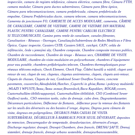
inspección
,
camara de registro telefonica
,
cámara eléctrica
,
camara fibra
,
Cámara FTTH
,
camara modular
,
Cámara para ductos subterráneos
,
Cámara para fibra óptica
,
Cámara para telecomunicaciones
,
camara prefabricada
,
cámara prefabricada de
empalme
,
Cámara Prefabricadas ducto
,
camara telecom
,
camara telecomunicaciones
,
Camereta de jonctionare FO
,
CAMERETE DE ACCES MODULARE
,
cameretta
,
CĂMINE
DE CANALIZARE
,
CAMINE DE VIZITARE
,
CAMINE DE VIZITARE DIN MATERIAL
PLASTIC PENTRU CANALIZARE
,
CAMINE PENTRU CABLURI ELECTRICE
SI TELECOMUNICATII
,
Camine petru retele de canalizare
,
canales filtrantes
,
Canalisation - Réseaux - Ouvrages
,
CanalizaçãoSubterrânea de Redes Metálicas e Fibra
Óptica
,
Capac inspectie
,
Cassiers CSTB
,
Cassiers SAUL
,
catchpit
,
CATV
,
celda de
infiltración
,
česle s jemnými síty
,
Chambre composite
,
Chambre composite travaux publics
,
Chambre de raccordement
,
Chambre de tirage - Réseaux secs
,
CHAMBRE DE VISITE
MODULAIRE
,
chambre-de-visite-modulaire-en-polycarbonate
,
chambres d’équipement
pour eau potable
,
chambres préfabriquées telecom
,
Chambres thermoplastiques pour
réseaux télécoms enfouis
,
Check Element
,
Check Flap
,
Čištění kanálů a nádrží
,
clapet anti
retour de nez
,
clapet de nez
,
clapetas
,
clapetas antirretorno
,
clapets
,
clapets anti-retour
,
Clapets de chasses
,
Clapets de nez
,
Combined Sewer Overflow Screens
,
concrete
pavements
,
couvercles;Aknafedelek;Hatches ;Coperchi in ghisa;Rama i pokrywy studzienki
;WŁAZY I WPUSTY;Люки;Люки легкие;Brunnslock;Baca Kapakları; RÖGAR;covers
,
Csatornahullám-öblítőcsappantyú
,
Csatornahullám-öblítődob
,
CSO (Combined Sewer
Outflow) tanks.
,
CSO retention tanks
,
cubo de drenaje
,
cubo dren
,
Dagvattenkassetter
,
Décanteurs particulaires
,
Déflecteur de flottants.
,
déflecteur pour la retenue des flottants
sur les seuils des déversoirs ou des bassins d’orage
,
degrau
,
Degrau para câmara de
visita
,
degraus em polipropileno
,
DEGRAUS PARA CAIXAS DE VISITA
SUBTERRÂNEAS
,
DÉGRILLEUR À BARREAUX POUR SEUIL DÉVERSANT
,
depositos
de retencion
,
Descarregador de tempestade
,
desodorizacion
,
déversoirs d'orage
,
Discharge regulator
,
drawpit
,
Drawpit Chambers
,
dren francés
,
DRENAJ ŞAFTI
,
Drenaj
sistemleri
,
drenaje francés
,
drenaje urbano sostenible
,
drenajeurbanosostenible
,