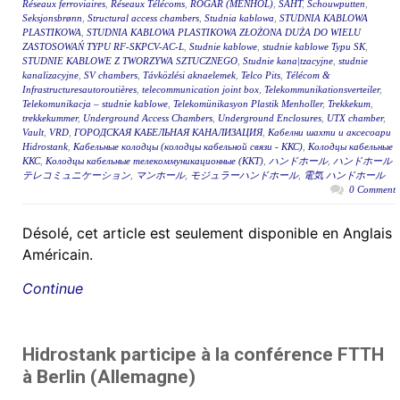
Réseaux ferroviaires
,
Réseaux Télécoms
,
RÖGAR (MENHOL)
,
ŠAHT
,
Schouwputten
,
Seksjonsbrønn
,
Structural access chambers
,
Studnia kablowa
,
STUDNIA KABLOWA
PLASTIKOWA
,
STUDNIA KABLOWA PLASTIKOWA ZŁOŻONA DUŻA DO WIELU
ZASTOSOWAŃ TYPU RF-SKPCV-AC-L
,
Studnie kablowe
,
studnie kablowe Typu SK
,
STUDNIE KABLOWE Z TWORZYWA SZTUCZNEGO
,
Studnie kana|tzacyjne
,
studnie
kanalizacyjne
,
SV chambers
,
Távközlési aknaelemek
,
Telco Pits
,
Télécom &
Infrastructuresautoroutières
,
telecommunication joint box
,
Telekommunikationsverteiler
,
Telekomunikacja – studnie kablowe
,
Telekomünikasyon Plastik Menholler
,
Trekkekum
,
trekkekummer
,
Underground Access Chambers
,
Underground Enclosures
,
UTX chamber
,
Vault
,
VRD
,
ГОРОДСКАЯ КАБЕЛЬНАЯ КАНАЛИЗАЦИЯ
,
Кабелни шахти и аксесоари
Hidrostank
,
Кабельные колодцы (колодцы кабельной связи - ККС)
,
Колодцы кабельные
ККС
,
Колодцы кабельные телекоммуникационные (ККТ)
,
ハンドホール
,
ハンドホール
テレコミュニケーション
,
マンホール
,
モジュラーハンドホール
,
電気 ハンドホール
0 Comment
Désolé, cet article est seulement disponible en Anglais
Américain.
Continue
Hidrostank participe à la conférence FTTH
à Berlin (Allemagne)