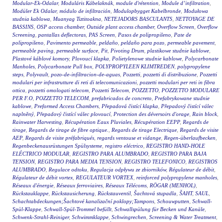
Modular-Ek-Odalar
,
Moduláris Kábelaknák
,
module d'rétention
,
Module d’infiltration
,
Modüler Ek Odalar
,
módulo de infiltración
,
Modulopbygget Kabelbronde
,
Modułowa
studnia kablowa
,
Muanyag Tiztitoakna
,
NETEJADORS BASCULANTS
,
NETTOYAGE DE
BASSINS
,
OSP access chamber
,
Outside plant access chamber
,
Overflow Screen
,
Overflow
Screening
,
pantallas deflectoras
,
PAS Screen
,
Pasos de polipropileno
,
Pate de
polipropileno
,
Pavimento permeable
,
peldaño
,
peldaño para pozo
,
permeable pavement
,
permeable paving
,
permeable surface
,
Pit
,
Pivoting Drum
,
plastikowe studnie kablowe
,
Plastové káblové komory
,
Plovoucí klapka
,
Polietylenowe studnie kablowe
,
Polycarbonate
Manholes
,
Polycarbonate Pull box
,
POLYPROPYLEEN KLIMTREDEN
,
polypropylene
steps
,
Polyvault
,
pozo-de-infiltracion-de-aguas
,
Pozzetti
,
pozzetti di distribuzione
,
Pozzetti
modulari per infrastrutture di reti di telecomunicazioni
,
pozzetti modulari per reti in fibra
ottica
,
pozzetti omologati telecom
,
Pozzetti Telecom
,
POZZETTO
,
POZZETTO MODULARE
PER F.O
,
POZZETTO TELECOM
,
prefabricados de concreto
,
Prefabrykowane studnie
kablowe
,
Preformed Access Chambers
,
Přepadová čistící klapka
,
Přepadový čistící válec
naplněný
,
Přepadový čistící válec plovoucí
,
Protection des déversoirs d'orage
,
Rain block
,
Rainwater Harvesting
,
Récupération Eaux Pluviales
,
Récupération EEPP
,
Regards de
tirage
,
Regards de tirage de fibre optique.
,
Regards de tirage Electrique
,
Regards de visite
AEP
,
Regards de visite préfabriqués
,
regards ventouse et vidange
,
Regen-überlaufbecken
,
Regenbeckenausrüstungen Spülsysteme
,
registro eléctrico
,
REGISTRO HAND-HOLE
ELÉCTRICO MODULAR
,
REGISTRO PARA ALUMBRADO
,
REGISTRO PARA BAJA
TENSION
,
REGISTRO PARA MEDIA TENSION
,
REGISTRO TELEFONICO
,
REGISTROS
ALUMBRADO
,
Regulace odtoku
,
Regulacja odpływu ze zbiorników
,
Régulateur de débit
,
Régulateur de débit vortex
,
REGULATEUR VORTEX
,
reinforced polypropylene manholes
,
Réseaux d'énergie
,
Réseaux ferroviaires
,
Réseaux Télécoms
,
RÖGAR (MENHOL)
,
Rückstauklappe
,
Rückstausicherung
,
Rückstauventil
,
Šachtová stupadla
,
ŠAHT
,
SAUL
,
Schachtabdeckungen;Šachtové kanalizační poklopy;Tampons
,
Schouwputten
,
Schwall-
Spül-Klappe
,
Schwall-Spül-Trommel befüllt
,
Schwallspülung für Becken und Kanäle
,
Schwenk-Strahl-Reiniger
,
Schwimmklappe
,
Schwingrechen
,
Screening & Water Treatment
,