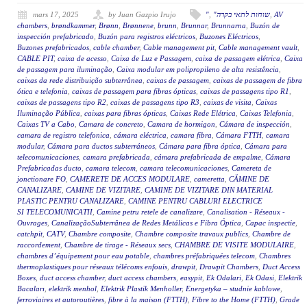
mars 17, 2025
by Juan Gazpio Irujo
"
,
"שוחות לתאי בקרה
,
AV
chambers
,
brøndkammer
,
Brønn
,
Brønnene
,
brunn
,
Brunnar
,
Brunnarna
,
Buzón de
inspección prefabricado
,
Buzón para registros eléctricos
,
Buzones Eléctricos
,
Buzones prefabricados
,
cable chamber
,
Cable management pit
,
Cable management vault
,
CABLE PIT
,
caixa de acesso
,
Caixa de Luz e Passagem
,
caixa de passagem elétrica
,
Caixa
de passagem para iluminação
,
Caixa modular em polipropileno de alta resistência
,
caixas da rede distribuição subterrânea
,
caixas de passagem
,
caixas de passagem de fibra
ótica e telefonia
,
caixas de passagem para fibras ópticas
,
caixas de passagens tipo R1
,
caixas de passagens tipo R2
,
caixas de passagens tipo R3
,
caixas de visita
,
Caixas
Iluminação Pública
,
caixas para fibras ópticas
,
Caixas Rede Elétrica
,
Caixas Telefonia
,
Caixas TV a Cabo
,
Camara de concreto
,
Camara de hormigon
,
Cámara de inspección
,
camara de registro telefonica
,
cámara eléctrica
,
camara fibra
,
Cámara FTTH
,
camara
modular
,
Cámara para ductos subterráneos
,
Cámara para fibra óptica
,
Cámara para
telecomunicaciones
,
camara prefabricada
,
cámara prefabricada de empalme
,
Cámara
Prefabricadas ducto
,
camara telecom
,
camara telecomunicaciones
,
Camereta de
jonctionare FO
,
CAMERETE DE ACCES MODULARE
,
cameretta
,
CĂMINE DE
CANALIZARE
,
CAMINE DE VIZITARE
,
CAMINE DE VIZITARE DIN MATERIAL
PLASTIC PENTRU CANALIZARE
,
CAMINE PENTRU CABLURI ELECTRICE
SI TELECOMUNICATII
,
Camine petru retele de canalizare
,
Canalisation - Réseaux -
Ouvrages
,
CanalizaçãoSubterrânea de Redes Metálicas e Fibra Óptica
,
Capac inspectie
,
catchpit
,
CATV
,
Chambre composite
,
Chambre composite travaux publics
,
Chambre de
raccordement
,
Chambre de tirage - Réseaux secs
,
CHAMBRE DE VISITE MODULAIRE
,
chambres d’équipement pour eau potable
,
chambres préfabriquées telecom
,
Chambres
thermoplastiques pour réseaux télécoms enfouis
,
drawpit
,
Drawpit Chambers
,
Duct Access
Boxes
,
duct access chamber
,
duct access chambers
,
easypit
,
Ek Odalari
,
Ek Odasi
,
Elektrik
Bacaları
,
elektrik menhol
,
Elektrik Plastik Menholler
,
Energetyka – studnie kablowe
,
ferroviaires et autoroutières
,
fibre à la maison (FTTH)
,
Fibre to the Home (FTTH)
,
Grade