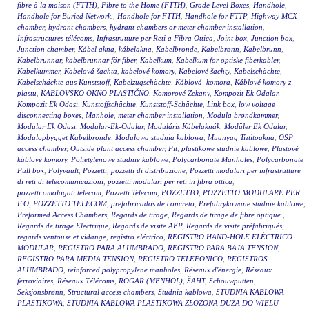
fibre à la maison (FTTH)
,
Fibre to the Home (FTTH)
,
Grade Level Boxes
,
Handhole
,
Handhole for Buried Network.
,
Handhole for FTTH
,
Handhole for FTTP
,
Highway MCX
chamber
,
hydrant chambers
,
hydrant chambers or meter chamber installation
,
Infrastructures télécoms
,
Infrastrutture per Reti a Fibra Ottica
,
Joint box
,
Junction box
,
Junction chamber
,
Kábel akna
,
kábelakna
,
Kabelbronde
,
Kabelbrønn
,
Kabelbrunn
,
Kabelbrunnar
,
kabelbrunnar för fiber
,
Kabelkum
,
Kabelkum for optiske fiberkabler
,
Kabelkummer
,
Kabelová šachta
,
kabelové komory
,
Kabelové šachty
,
Kabelschächte
,
Kabelschächte aus Kunststoff
,
Kabelzugschächte
,
Káblová komora
,
Káblové komory z
plastu
,
KABLOVSKO OKNO PLASTIČNO
,
Komorové Zekany
,
Kompozit Ek Odalar
,
Kompozit Ek Odası
,
Kunstoffschächte
,
Kunststoff-Schächte
,
Link box
,
low voltage
disconnecting boxes
,
Manhole
,
meter chamber installation
,
Modula brøndkammer
,
Modular Ek Odası
,
Modular-Ek-Odalar
,
Moduláris Kábelaknák
,
Modüler Ek Odalar
,
Modulopbygget Kabelbronde
,
Modułowa studnia kablowa
,
Muanyag Tiztitoakna
,
OSP
access chamber
,
Outside plant access chamber
,
Pit
,
plastikowe studnie kablowe
,
Plastové
káblové komory
,
Polietylenowe studnie kablowe
,
Polycarbonate Manholes
,
Polycarbonate
Pull box
,
Polyvault
,
Pozzetti
,
pozzetti di distribuzione
,
Pozzetti modulari per infrastrutture
di reti di telecomunicazioni
,
pozzetti modulari per reti in fibra ottica
,
pozzetti omologati telecom
,
Pozzetti Telecom
,
POZZETTO
,
POZZETTO MODULARE PER
F.O
,
POZZETTO TELECOM
,
prefabricados de concreto
,
Prefabrykowane studnie kablowe
,
Preformed Access Chambers
,
Regards de tirage
,
Regards de tirage de fibre optique.
,
Regards de tirage Electrique
,
Regards de visite AEP
,
Regards de visite préfabriqués
,
regards ventouse et vidange
,
registro eléctrico
,
REGISTRO HAND-HOLE ELÉCTRICO
MODULAR
,
REGISTRO PARA ALUMBRADO
,
REGISTRO PARA BAJA TENSION
,
REGISTRO PARA MEDIA TENSION
,
REGISTRO TELEFONICO
,
REGISTROS
ALUMBRADO
,
reinforced polypropylene manholes
,
Réseaux d'énergie
,
Réseaux
ferroviaires
,
Réseaux Télécoms
,
RÖGAR (MENHOL)
,
ŠAHT
,
Schouwputten
,
Seksjonsbrønn
,
Structural access chambers
,
Studnia kablowa
,
STUDNIA KABLOWA
PLASTIKOWA
,
STUDNIA KABLOWA PLASTIKOWA ZŁOŻONA DUŻA DO WIELU