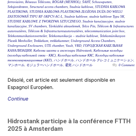
ferroviaires
,
Réseaux Télécoms
,
RÖGAR (MENHOL)
,
ŠAHT
,
Schouwputten
,
Seksjonsbrønn
,
Structural access chambers
,
Studnia kablowa
,
STUDNIA KABLOWA
PLASTIKOWA
,
STUDNIA KABLOWA PLASTIKOWA ZŁOŻONA DUŻA DO WIELU
ZASTOSOWAŃ TYPU RF-SKPCV-AC-L
,
Studnie kablowe
,
studnie kablowe Typu SK
,
STUDNIE KABLOWE Z TWORZYWA SZTUCZNEGO
,
Studnie kana|tzacyjne
,
studnie
kanalizacyjne
,
SV chambers
,
Távközlési aknaelemek
,
Telco Pits
,
Télécom & Infrastructures
autoroutières
,
Télécom & Infrastructuresautoroutières
,
telecommunication joint box
,
Telekommunikationsverteiler
,
Telekomunikacja – studnie kablowe
,
Telekomünikasyon
Plastik Menholler
,
Trekkekum
,
trekkekummer
,
Underground Access Chambers
,
Underground Enclosures
,
UTX chamber
,
Vault
,
VRD
,
ГОРОДСКАЯ КАБЕЛЬНАЯ
КАНАЛИЗАЦИЯ
,
Кабелни шахти и аксесоари Hidrostank
,
Кабельные колодцы
(колодцы кабельной связи - ККС)
,
Колодцы кабельные ККС
,
Колодцы кабельные
телекоммуникационные (ККТ)
,
ハンドホール
,
ハンドホール テレコミュニケーション
,
マンホール
,
モジュラーハンドホール
,
電気 ハンドホール
0 Comment
Désolé, cet article est seulement disponible en
Espagnol Européen.
Continue
Hidrostank participe à la conférence FTTH
2025 à Amsterdam