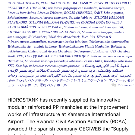
PARA BAJA TENSION
,
REGISTRO PARA MEDIA TENSION
,
REGISTRO TELEFONICO
,
REGISTROS ALUMBRADO
,
reinforced polypropylene manholes
,
Réseaux d'énergie
,
Réseaux ferroviaires
,
Réseaux Télécoms
,
RÖGAR (MENHOL)
,
ŠAHT
,
Schouwputten
,
Seksjonsbrønn
,
Structural access chambers
,
Studnia kablowa
,
STUDNIA KABLOWA
PLASTIKOWA
,
STUDNIA KABLOWA PLASTIKOWA ZŁOŻONA DUŻA DO WIELU
ZASTOSOWAŃ TYPU RF-SKPCV-AC-L
,
Studnie kablowe
,
studnie kablowe Typu SK
,
STUDNIE KABLOWE Z TWORZYWA SZTUCZNEGO
,
Studnie kana|tzacyjne
,
studnie
kanalizacyjne
,
SV chambers
,
Távközlési aknaelemek
,
Telco Pits
,
Télécom &
Infrastructuresautoroutières
,
telecommunication joint box
,
Telekommunikationsverteiler
,
Telekomunikacja – studnie kablowe
,
Telekomünikasyon Plastik Menholler
,
Trekkekum
,
trekkekummer
,
Underground Access Chambers
,
Underground Enclosures
,
UTX chamber
,
Vault
,
VRD
,
ГОРОДСКАЯ КАБЕЛЬНАЯ КАНАЛИЗАЦИЯ
,
Кабелни шахти и аксесоари
Hidrostank
,
Кабельные колодцы (колодцы кабельной связи - ККС)
,
Колодцы кабельные
ККС
,
Колодцы кабельные телекоммуникационные
,
خطوط الأنابيب الكهربائية والاتصالات
غرفة تفتيش للإضاءة
,
غرفة تفتيش لكابلات الاتصالات
,
غرفة تفتيش
,
السلكية واللاسلكية
وحدات
,
فتحة من بوليبروبيلان
,
غرفة تفتيش للكابلات الكهربائية
,
غرفة تفتيش للتوزيع
,
العمومية
غرف التفتيش
,
ハンドホール
,
ハンドホール テレコミュニケーション
,
マンホール
,
モジ
ュラーハンドホール
,
電気 ハンドホール
0 Comment
HIDROSTANK has recently supplied its innovative
modular reinforced PP manholes at the improvement
works of infrastructure at Kamembe International
Airport. The Rwanda Civil Aviation Authority (RCAA)
awarded the spanish company GECIWEB the “Supply,