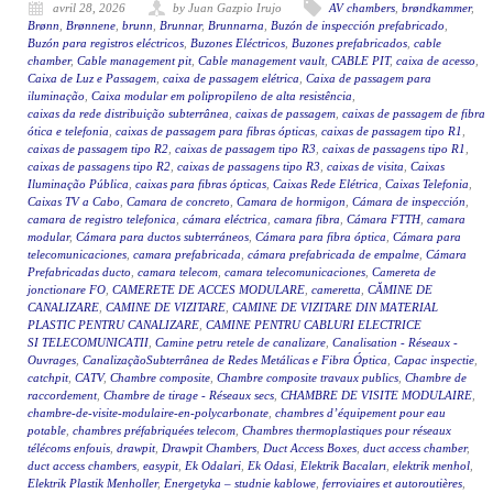
avril 28, 2026
by Juan Gazpio Irujo
AV chambers
,
brøndkammer
,
Brønn
,
Brønnene
,
brunn
,
Brunnar
,
Brunnarna
,
Buzón de inspección prefabricado
,
Buzón para registros eléctricos
,
Buzones Eléctricos
,
Buzones prefabricados
,
cable
chamber
,
Cable management pit
,
Cable management vault
,
CABLE PIT
,
caixa de acesso
,
Caixa de Luz e Passagem
,
caixa de passagem elétrica
,
Caixa de passagem para
iluminação
,
Caixa modular em polipropileno de alta resistência
,
caixas da rede distribuição subterrânea
,
caixas de passagem
,
caixas de passagem de fibra
ótica e telefonia
,
caixas de passagem para fibras ópticas
,
caixas de passagem tipo R1
,
caixas de passagem tipo R2
,
caixas de passagem tipo R3
,
caixas de passagens tipo R1
,
caixas de passagens tipo R2
,
caixas de passagens tipo R3
,
caixas de visita
,
Caixas
Iluminação Pública
,
caixas para fibras ópticas
,
Caixas Rede Elétrica
,
Caixas Telefonia
,
Caixas TV a Cabo
,
Camara de concreto
,
Camara de hormigon
,
Cámara de inspección
,
camara de registro telefonica
,
cámara eléctrica
,
camara fibra
,
Cámara FTTH
,
camara
modular
,
Cámara para ductos subterráneos
,
Cámara para fibra óptica
,
Cámara para
telecomunicaciones
,
camara prefabricada
,
cámara prefabricada de empalme
,
Cámara
Prefabricadas ducto
,
camara telecom
,
camara telecomunicaciones
,
Camereta de
jonctionare FO
,
CAMERETE DE ACCES MODULARE
,
cameretta
,
CĂMINE DE
CANALIZARE
,
CAMINE DE VIZITARE
,
CAMINE DE VIZITARE DIN MATERIAL
PLASTIC PENTRU CANALIZARE
,
CAMINE PENTRU CABLURI ELECTRICE
SI TELECOMUNICATII
,
Camine petru retele de canalizare
,
Canalisation - Réseaux -
Ouvrages
,
CanalizaçãoSubterrânea de Redes Metálicas e Fibra Óptica
,
Capac inspectie
,
catchpit
,
CATV
,
Chambre composite
,
Chambre composite travaux publics
,
Chambre de
raccordement
,
Chambre de tirage - Réseaux secs
,
CHAMBRE DE VISITE MODULAIRE
,
chambre-de-visite-modulaire-en-polycarbonate
,
chambres d’équipement pour eau
potable
,
chambres préfabriquées telecom
,
Chambres thermoplastiques pour réseaux
télécoms enfouis
,
drawpit
,
Drawpit Chambers
,
Duct Access Boxes
,
duct access chamber
,
duct access chambers
,
easypit
,
Ek Odalari
,
Ek Odasi
,
Elektrik Bacaları
,
elektrik menhol
,
Elektrik Plastik Menholler
,
Energetyka – studnie kablowe
,
ferroviaires et autoroutières
,