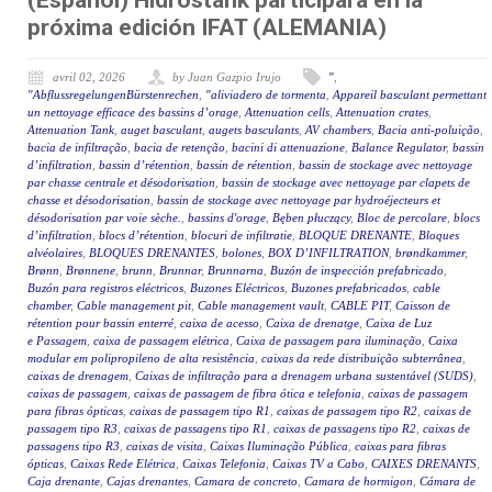
(Español) Hidrostank participará en la
próxima edición IFAT (ALEMANIA)
avril 02, 2026
by Juan Gazpio Irujo
"
,
"AbflussregelungenBürstenrechen
,
"aliviadero de tormenta
,
Appareil basculant permettant
un nettoyage efficace des bassins d’orage
,
Attenuation cells
,
Attenuation crates
,
Attenuation Tank
,
auget basculant
,
augets basculants
,
AV chambers
,
Bacia anti-poluição
,
bacia de infiltração
,
bacia de retenção
,
bacini di attenuazione
,
Balance Regulator
,
bassin
d’infiltration
,
bassin d’rétention
,
bassin de rétention
,
bassin de stockage avec nettoyage
par chasse centrale et désodorisation
,
bassin de stockage avec nettoyage par clapets de
chasse et désodorisation
,
bassin de stockage avec nettoyage par hydroéjecteurs et
désodorisation par voie sèche.
,
bassins d'orage
,
Bęben płuczący
,
Bloc de percolare
,
blocs
d’infiltration
,
blocs d’rétention
,
blocuri de infiltratie
,
BLOQUE DRENANTE
,
Bloques
alvéolaires
,
BLOQUES DRENANTES
,
bolones
,
BOX D’INFILTRATION
,
brøndkammer
,
Brønn
,
Brønnene
,
brunn
,
Brunnar
,
Brunnarna
,
Buzón de inspección prefabricado
,
Buzón para registros eléctricos
,
Buzones Eléctricos
,
Buzones prefabricados
,
cable
chamber
,
Cable management pit
,
Cable management vault
,
CABLE PIT
,
Caisson de
rétention pour bassin enterré
,
caixa de acesso
,
Caixa de drenatge
,
Caixa de Luz
e Passagem
,
caixa de passagem elétrica
,
Caixa de passagem para iluminação
,
Caixa
modular em polipropileno de alta resistência
,
caixas da rede distribuição subterrânea
,
caixas de drenagem
,
Caixas de infiltração para a drenagem urbana sustentável (SUDS)
,
caixas de passagem
,
caixas de passagem de fibra ótica e telefonia
,
caixas de passagem
para fibras ópticas
,
caixas de passagem tipo R1
,
caixas de passagem tipo R2
,
caixas de
passagem tipo R3
,
caixas de passagens tipo R1
,
caixas de passagens tipo R2
,
caixas de
passagens tipo R3
,
caixas de visita
,
Caixas Iluminação Pública
,
caixas para fibras
ópticas
,
Caixas Rede Elétrica
,
Caixas Telefonia
,
Caixas TV a Cabo
,
CAIXES DRENANTS
,
Caja drenante
,
Cajas drenantes
,
Camara de concreto
,
Camara de hormigon
,
Cámara de