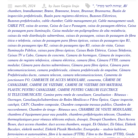
mars 06, 2024
by Juan Gazpio Irujo
"
,
"שוחות לתאי בקרה
,
AV
chambers
,
brøndkammer
,
Brønn
,
Brønnene
,
brunn
,
Brunnar
,
Brunnarna
,
Buzón de
inspección prefabricado
,
Buzón para registros eléctricos
,
Buzones Eléctricos
,
Buzones prefabricados
,
cable chamber
,
Cable management pit
,
Cable management vault
,
CABLE PIT
,
caixa de acesso
,
Caixa de Luz e Passagem
,
caixa de passagem elétrica
,
Caixa
de passagem para iluminação
,
Caixa modular em polipropileno de alta resistência
,
caixas da rede distribuição subterrânea
,
caixas de passagem
,
caixas de passagem de fibra
ótica e telefonia
,
caixas de passagem para fibras ópticas
,
caixas de passagens tipo R1
,
caixas de passagens tipo R2
,
caixas de passagens tipo R3
,
caixas de visita
,
Caixas
Iluminação Pública
,
caixas para fibras ópticas
,
Caixas Rede Elétrica
,
Caixas Telefonia
,
Caixas TV a Cabo
,
Camara de concreto
,
Camara de hormigon
,
Cámara de inspección
,
camara de registro telefonica
,
cámara eléctrica
,
camara fibra
,
Cámara FTTH
,
camara
modular
,
Cámara para ductos subterráneos
,
Cámara para fibra óptica
,
Cámara para
telecomunicaciones
,
camara prefabricada
,
cámara prefabricada de empalme
,
Cámara
Prefabricadas ducto
,
camara telecom
,
camara telecomunicaciones
,
Camereta de
jonctionare FO
,
CAMERETE DE ACCES MODULARE
,
cameretta
,
CĂMINE DE
CANALIZARE
,
CAMINE DE VIZITARE
,
CAMINE DE VIZITARE DIN MATERIAL
PLASTIC PENTRU CANALIZARE
,
CAMINE PENTRU CABLURI ELECTRICE
SI TELECOMUNICATII
,
Camine petru retele de canalizare
,
Canalisation - Réseaux -
Ouvrages
,
CanalizaçãoSubterrânea de Redes Metálicas e Fibra Óptica
,
Capac inspectie
,
catchpit
,
CATV
,
Chambre composite
,
Chambre composite travaux publics
,
Chambre de
raccordement
,
Chambre de tirage - Réseaux secs
,
CHAMBRE DE VISITE MODULAIRE
,
chambres d’équipement pour eau potable
,
chambres préfabriquées telecom
,
Chambres
thermoplastiques pour réseaux télécoms enfouis
,
drawpit
,
Drawpit Chambers
,
Duct Access
Boxes
,
duct access chamber
,
duct access chambers
,
easypit
,
Ek Odalari
,
Ek Odasi
,
Elektrik
Bacaları
,
elektrik menhol
,
Elektrik Plastik Menholler
,
Energetyka – studnie kablowe
,
ferroviaires et autoroutières
,
fibre à la maison (FTTH)
,
Fibre to the Home (FTTH)
,
Grade