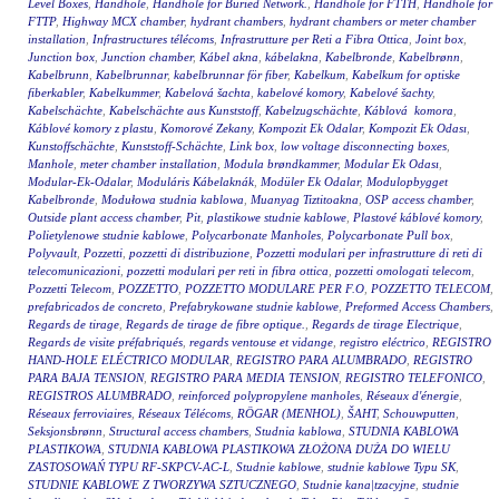
Level Boxes
,
Handhole
,
Handhole for Buried Network.
,
Handhole for FTTH
,
Handhole for
FTTP
,
Highway MCX chamber
,
hydrant chambers
,
hydrant chambers or meter chamber
installation
,
Infrastructures télécoms
,
Infrastrutture per Reti a Fibra Ottica
,
Joint box
,
Junction box
,
Junction chamber
,
Kábel akna
,
kábelakna
,
Kabelbronde
,
Kabelbrønn
,
Kabelbrunn
,
Kabelbrunnar
,
kabelbrunnar för fiber
,
Kabelkum
,
Kabelkum for optiske
fiberkabler
,
Kabelkummer
,
Kabelová šachta
,
kabelové komory
,
Kabelové šachty
,
Kabelschächte
,
Kabelschächte aus Kunststoff
,
Kabelzugschächte
,
Káblová komora
,
Káblové komory z plastu
,
Komorové Zekany
,
Kompozit Ek Odalar
,
Kompozit Ek Odası
,
Kunstoffschächte
,
Kunststoff-Schächte
,
Link box
,
low voltage disconnecting boxes
,
Manhole
,
meter chamber installation
,
Modula brøndkammer
,
Modular Ek Odası
,
Modular-Ek-Odalar
,
Moduláris Kábelaknák
,
Modüler Ek Odalar
,
Modulopbygget
Kabelbronde
,
Modułowa studnia kablowa
,
Muanyag Tiztitoakna
,
OSP access chamber
,
Outside plant access chamber
,
Pit
,
plastikowe studnie kablowe
,
Plastové káblové komory
,
Polietylenowe studnie kablowe
,
Polycarbonate Manholes
,
Polycarbonate Pull box
,
Polyvault
,
Pozzetti
,
pozzetti di distribuzione
,
Pozzetti modulari per infrastrutture di reti di
telecomunicazioni
,
pozzetti modulari per reti in fibra ottica
,
pozzetti omologati telecom
,
Pozzetti Telecom
,
POZZETTO
,
POZZETTO MODULARE PER F.O
,
POZZETTO TELECOM
,
prefabricados de concreto
,
Prefabrykowane studnie kablowe
,
Preformed Access Chambers
,
Regards de tirage
,
Regards de tirage de fibre optique.
,
Regards de tirage Electrique
,
Regards de visite préfabriqués
,
regards ventouse et vidange
,
registro eléctrico
,
REGISTRO
HAND-HOLE ELÉCTRICO MODULAR
,
REGISTRO PARA ALUMBRADO
,
REGISTRO
PARA BAJA TENSION
,
REGISTRO PARA MEDIA TENSION
,
REGISTRO TELEFONICO
,
REGISTROS ALUMBRADO
,
reinforced polypropylene manholes
,
Réseaux d'énergie
,
Réseaux ferroviaires
,
Réseaux Télécoms
,
RÖGAR (MENHOL)
,
ŠAHT
,
Schouwputten
,
Seksjonsbrønn
,
Structural access chambers
,
Studnia kablowa
,
STUDNIA KABLOWA
PLASTIKOWA
,
STUDNIA KABLOWA PLASTIKOWA ZŁOŻONA DUŻA DO WIELU
ZASTOSOWAŃ TYPU RF-SKPCV-AC-L
,
Studnie kablowe
,
studnie kablowe Typu SK
,
STUDNIE KABLOWE Z TWORZYWA SZTUCZNEGO
,
Studnie kana|tzacyjne
,
studnie