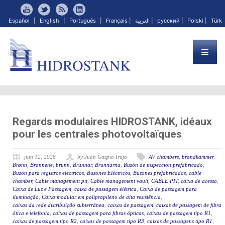
Español
|
English
|
Português
|
Français
|
العربية
|
русский
|
Polski
|
Türk
Regards modulaires HIDROSTANK, idéaux
pour les centrales photovoltaïques
juin 12, 2026
by Juan Gazpio Irujo
AV chambers
,
brøndkammer
,
Brønn
,
Brønnene
,
brunn
,
Brunnar
,
Brunnarna
,
Buzón de inspección prefabricado
,
Buzón para registros eléctricos
,
Buzones Eléctricos
,
Buzones prefabricados
,
cable
chamber
,
Cable management pit
,
Cable management vault
,
CABLE PIT
,
caixa de acesso
,
Caixa de Luz e Passagem
,
caixa de passagem elétrica
,
Caixa de passagem para
iluminação
,
Caixa modular em polipropileno de alta resistência
,
caixas da rede distribuição subterrânea
,
caixas de passagem
,
caixas de passagem de fibra
ótica e telefonia
,
caixas de passagem para fibras ópticas
,
caixas de passagem tipo R1
,
caixas de passagem tipo R2
,
caixas de passagem tipo R3
,
caixas de passagens tipo R1
,