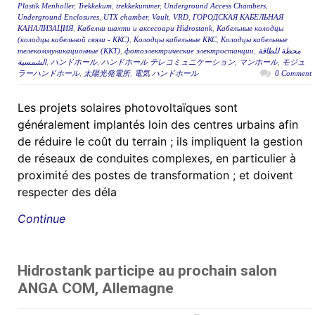
Plastik Menholler
,
Trekkekum
,
trekkekummer
,
Underground Access Chambers
,
Underground Enclosures
,
UTX chamber
,
Vault
,
VRD
,
ГОРОДСКАЯ КАБЕЛЬНАЯ
КАНАЛИЗАЦИЯ
,
Кабелни шахти и аксесоари Hidrostank
,
Кабельные колодцы
(колодцы кабельной связи - ККС)
,
Колодцы кабельные ККС
,
Колодцы кабельные
телекоммуникационные (ККТ)
,
фотоэлектрические электростанции
,
محطة للطاقة
الشمسية
,
ハンドホール
,
ハンドホール テレコミュニケーション
,
マンホール
,
モジュ
ラーハンドホール
,
太陽光発電所
,
電気 ハンドホール
0 Comment
Les projets solaires photovoltaïques sont
généralement implantés loin des centres urbains afin
de réduire le coût du terrain ; ils impliquent la gestion
de réseaux de conduites complexes, en particulier à
proximité des postes de transformation ; et doivent
respecter des déla
Continue
Hidrostank participe au prochain salon
ANGA COM, Allemagne