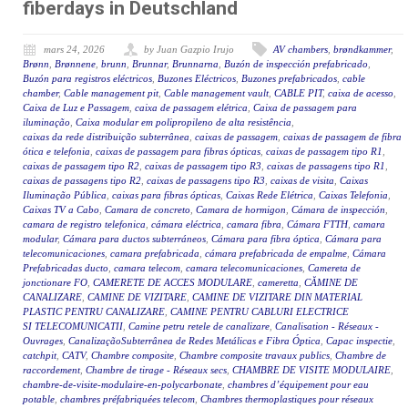
fiberdays in Deutschland
mars 24, 2026
by Juan Gazpio Irujo
AV chambers
,
brøndkammer
,
Brønn
,
Brønnene
,
brunn
,
Brunnar
,
Brunnarna
,
Buzón de inspección prefabricado
,
Buzón para registros eléctricos
,
Buzones Eléctricos
,
Buzones prefabricados
,
cable
chamber
,
Cable management pit
,
Cable management vault
,
CABLE PIT
,
caixa de acesso
,
Caixa de Luz e Passagem
,
caixa de passagem elétrica
,
Caixa de passagem para
iluminação
,
Caixa modular em polipropileno de alta resistência
,
caixas da rede distribuição subterrânea
,
caixas de passagem
,
caixas de passagem de fibra
ótica e telefonia
,
caixas de passagem para fibras ópticas
,
caixas de passagem tipo R1
,
caixas de passagem tipo R2
,
caixas de passagem tipo R3
,
caixas de passagens tipo R1
,
caixas de passagens tipo R2
,
caixas de passagens tipo R3
,
caixas de visita
,
Caixas
Iluminação Pública
,
caixas para fibras ópticas
,
Caixas Rede Elétrica
,
Caixas Telefonia
,
Caixas TV a Cabo
,
Camara de concreto
,
Camara de hormigon
,
Cámara de inspección
,
camara de registro telefonica
,
cámara eléctrica
,
camara fibra
,
Cámara FTTH
,
camara
modular
,
Cámara para ductos subterráneos
,
Cámara para fibra óptica
,
Cámara para
telecomunicaciones
,
camara prefabricada
,
cámara prefabricada de empalme
,
Cámara
Prefabricadas ducto
,
camara telecom
,
camara telecomunicaciones
,
Camereta de
jonctionare FO
,
CAMERETE DE ACCES MODULARE
,
cameretta
,
CĂMINE DE
CANALIZARE
,
CAMINE DE VIZITARE
,
CAMINE DE VIZITARE DIN MATERIAL
PLASTIC PENTRU CANALIZARE
,
CAMINE PENTRU CABLURI ELECTRICE
SI TELECOMUNICATII
,
Camine petru retele de canalizare
,
Canalisation - Réseaux -
Ouvrages
,
CanalizaçãoSubterrânea de Redes Metálicas e Fibra Óptica
,
Capac inspectie
,
catchpit
,
CATV
,
Chambre composite
,
Chambre composite travaux publics
,
Chambre de
raccordement
,
Chambre de tirage - Réseaux secs
,
CHAMBRE DE VISITE MODULAIRE
,
chambre-de-visite-modulaire-en-polycarbonate
,
chambres d’équipement pour eau
potable
,
chambres préfabriquées telecom
,
Chambres thermoplastiques pour réseaux