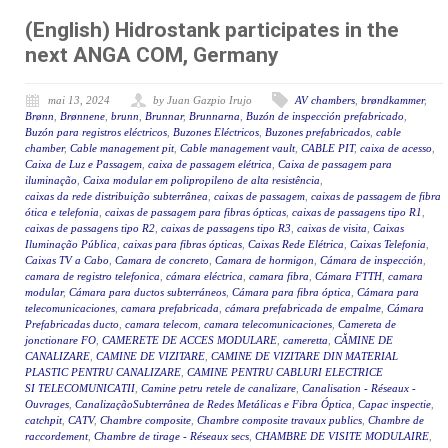
(English) Hidrostank participates in the
next ANGA COM, Germany
mai 13, 2024
by Juan Gazpio Irujo
AV chambers
,
brøndkammer
,
Brønn
,
Brønnene
,
brunn
,
Brunnar
,
Brunnarna
,
Buzón de inspección prefabricado
,
Buzón para registros eléctricos
,
Buzones Eléctricos
,
Buzones prefabricados
,
cable
chamber
,
Cable management pit
,
Cable management vault
,
CABLE PIT
,
caixa de acesso
,
Caixa de Luz e Passagem
,
caixa de passagem elétrica
,
Caixa de passagem para
iluminação
,
Caixa modular em polipropileno de alta resistência
,
caixas da rede distribuição subterrânea
,
caixas de passagem
,
caixas de passagem de fibra
ótica e telefonia
,
caixas de passagem para fibras ópticas
,
caixas de passagens tipo R1
,
caixas de passagens tipo R2
,
caixas de passagens tipo R3
,
caixas de visita
,
Caixas
Iluminação Pública
,
caixas para fibras ópticas
,
Caixas Rede Elétrica
,
Caixas Telefonia
,
Caixas TV a Cabo
,
Camara de concreto
,
Camara de hormigon
,
Cámara de inspección
,
camara de registro telefonica
,
cámara eléctrica
,
camara fibra
,
Cámara FTTH
,
camara
modular
,
Cámara para ductos subterráneos
,
Cámara para fibra óptica
,
Cámara para
telecomunicaciones
,
camara prefabricada
,
cámara prefabricada de empalme
,
Cámara
Prefabricadas ducto
,
camara telecom
,
camara telecomunicaciones
,
Camereta de
jonctionare FO
,
CAMERETE DE ACCES MODULARE
,
cameretta
,
CĂMINE DE
CANALIZARE
,
CAMINE DE VIZITARE
,
CAMINE DE VIZITARE DIN MATERIAL
PLASTIC PENTRU CANALIZARE
,
CAMINE PENTRU CABLURI ELECTRICE
SI TELECOMUNICATII
,
Camine petru retele de canalizare
,
Canalisation - Réseaux -
Ouvrages
,
CanalizaçãoSubterrânea de Redes Metálicas e Fibra Óptica
,
Capac inspectie
,
catchpit
,
CATV
,
Chambre composite
,
Chambre composite travaux publics
,
Chambre de
raccordement
,
Chambre de tirage - Réseaux secs
,
CHAMBRE DE VISITE MODULAIRE
,