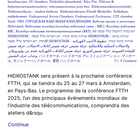
kanalizacyjne
,
SV chambers
,
Távközlési aknaelemek
,
Telco Pits
,
Télécom &
Infrastructuresautoroutières
,
telecommunication joint box
,
Telekommunikationsverteiler
,
Telekomunikacja – studnie kablowe
,
Telekomünikasyon Plastik Menholler
,
Trekkekum
,
trekkekummer
,
Underground Access Chambers
,
Underground Enclosures
,
UTX chamber
,
Vault
,
VRD
,
ГОРОДСКАЯ КАБЕЛЬНАЯ КАНАЛИЗАЦИЯ
,
Кабелни шахти и аксесоари
Hidrostank
,
Кабельные колодцы (колодцы кабельной связи - ККС)
,
Колодцы кабельные
ККС
,
Колодцы кабельные телекоммуникационные (ККТ)
,
תא בקרה לחשמל כולל מכסה 60
תא הארקה כולל מכסה HIDROSTANK - שוחות מתאי
,
HIDROSTANK - שוחות מתאי בקרה
,
בקרה
خطوط الأنابيب الكهربائية
,
תא הארקה כולל מכסהB HIDROSTANK - שוחות מתאי בקרה
غرفة تفتيش
,
غرفة تفتيش لكابلات الاتصالات
,
غرفة تفتيش
,
والاتصالات السلكية واللاسلكية
,
فتحة من بوليبروبيلان
,
غرفة تفتيش للكابلات الكهربائية
,
غرفة تفتيش للتوزيع
,
للإضاءة العمومية
وحدات غرف التفتيش
,
ハンドホール
,
ハンドホール テレコミュニケーション
,
マンホー
ル
,
モジュラーハンドホール
,
電気 ハンドホール
0 Comment
HIDROSTANK sera présent à la prochaine conférence
FTTH, qui se tiendra du 25 au 27 mars à Amsterdam,
en Pays-Bas. Le programme de la conférence FTTH
2025, l’un des principaux événements mondiaux de
l’industrie des télécommunications, comprendra des
ateliers d&rsqu
Continue