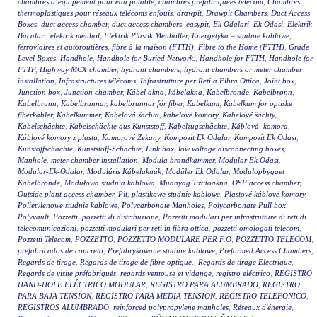
chambres d’équipement pour eau potable
,
chambres préfabriquées telecom
,
Chambres
thermoplastiques pour réseaux télécoms enfouis
,
drawpit
,
Drawpit Chambers
,
Duct Access
Boxes
,
duct access chamber
,
duct access chambers
,
easypit
,
Ek Odalari
,
Ek Odasi
,
Elektrik
Bacaları
,
elektrik menhol
,
Elektrik Plastik Menholler
,
Energetyka – studnie kablowe
,
ferroviaires et autoroutières
,
fibre à la maison (FTTH)
,
Fibre to the Home (FTTH)
,
Grade
Level Boxes
,
Handhole
,
Handhole for Buried Network.
,
Handhole for FTTH
,
Handhole for
FTTP
,
Highway MCX chamber
,
hydrant chambers
,
hydrant chambers or meter chamber
installation
,
Infrastructures télécoms
,
Infrastrutture per Reti a Fibra Ottica
,
Joint box
,
Junction box
,
Junction chamber
,
Kábel akna
,
kábelakna
,
Kabelbronde
,
Kabelbrønn
,
Kabelbrunn
,
Kabelbrunnar
,
kabelbrunnar för fiber
,
Kabelkum
,
Kabelkum for optiske
fiberkabler
,
Kabelkummer
,
Kabelová šachta
,
kabelové komory
,
Kabelové šachty
,
Kabelschächte
,
Kabelschächte aus Kunststoff
,
Kabelzugschächte
,
Káblová komora
,
Káblové komory z plastu
,
Komorové Zekany
,
Kompozit Ek Odalar
,
Kompozit Ek Odası
,
Kunstoffschächte
,
Kunststoff-Schächte
,
Link box
,
low voltage disconnecting boxes
,
Manhole
,
meter chamber installation
,
Modula brøndkammer
,
Modular Ek Odası
,
Modular-Ek-Odalar
,
Moduláris Kábelaknák
,
Modüler Ek Odalar
,
Modulopbygget
Kabelbronde
,
Modułowa studnia kablowa
,
Muanyag Tiztitoakna
,
OSP access chamber
,
Outside plant access chamber
,
Pit
,
plastikowe studnie kablowe
,
Plastové káblové komory
,
Polietylenowe studnie kablowe
,
Polycarbonate Manholes
,
Polycarbonate Pull box
,
Polyvault
,
Pozzetti
,
pozzetti di distribuzione
,
Pozzetti modulari per infrastrutture di reti di
telecomunicazioni
,
pozzetti modulari per reti in fibra ottica
,
pozzetti omologati telecom
,
Pozzetti Telecom
,
POZZETTO
,
POZZETTO MODULARE PER F.O
,
POZZETTO TELECOM
,
prefabricados de concreto
,
Prefabrykowane studnie kablowe
,
Preformed Access Chambers
,
Regards de tirage
,
Regards de tirage de fibre optique.
,
Regards de tirage Electrique
,
Regards de visite préfabriqués
,
regards ventouse et vidange
,
registro eléctrico
,
REGISTRO
HAND-HOLE ELÉCTRICO MODULAR
,
REGISTRO PARA ALUMBRADO
,
REGISTRO
PARA BAJA TENSION
,
REGISTRO PARA MEDIA TENSION
,
REGISTRO TELEFONICO
,
REGISTROS ALUMBRADO
,
reinforced polypropylene manholes
,
Réseaux d'énergie
,