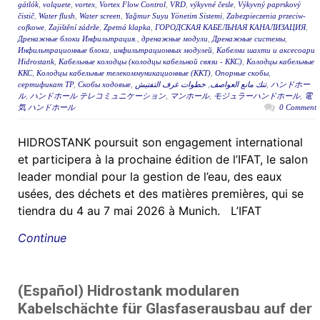
gátlók
,
volquete
,
vortex
,
Vortex Flow Control
,
VRD
,
výkyvné česle
,
Výkyvný paprskový
čistič
,
Water flush
,
Water screen
,
Yağmur Suyu Yönetim Sistemi
,
Zabezpieczenia przeciw-
cofkowe
,
Zajištění zádrže
,
Zpetná klapka
,
ГОРОДСКАЯ КАБЕЛЬНАЯ КАНАЛИЗАЦИЯ
,
Дренажные блоки Инфильтрация.
,
дренажные модули
,
Дренажные системы
,
Инфильтрационные блоки
,
инфильтрационных модулей
,
Кабелни шахти и аксесоари
Hidrostank
,
Кабельные колодцы (колодцы кабельной связи - ККС)
,
Колодцы кабельные
ККС
,
Колодцы кабельные телекоммуникационные (ККТ)
,
Опорные скобы
,
сертификат ТР
,
Скобы ходовые
,
خطوات غرف التفتيش
,
تنك مانع العواصف
,
ハンドホー
ル
,
ハンドホール テレコミュニケーション
,
マンホール
,
モジュラーハンドホール
,
電
気 ハンドホール
0 Comment
HIDROSTANK poursuit son engagement international
et participera à la prochaine édition de l’IFAT, le salon
leader mondial pour la gestion de l’eau, des eaux
usées, des déchets et des matières premières, qui se
tiendra du 4 au 7 mai 2026 à Munich. L’IFAT
Continue
(Español) Hidrostank modularen
Kabelschächte für Glasfaserausbau auf der