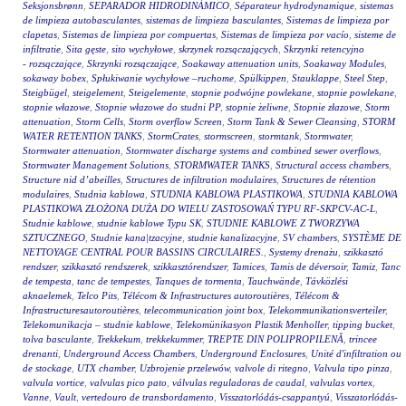
Seksjonsbrønn
,
SEPARADOR HIDRODINÁMICO
,
Séparateur hydrodynamique
,
sistemas
de limpieza autobasculantes
,
sistemas de limpieza basculantes
,
Sistemas de limpieza por
clapetas
,
Sistemas de limpieza por compuertas
,
Sistemas de limpieza por vacío
,
sisteme de
infiltratie
,
Sita gęste
,
sito wychyłowe
,
skrzynek rozsączających
,
Skrzynki retencyjno
- rozsączające
,
Skrzynki rozsączające
,
Soakaway attenuation units
,
Soakaway Modules
,
sokaway bobex
,
Spłukiwanie wychyłowe –ruchome
,
Spülkippen
,
Stauklappe
,
Steel Step
,
Steigbügel
,
steigelement
,
Steigelemente
,
stopnie podwójne powlekane
,
stopnie powlekane
,
stopnie włazowe
,
Stopnie włazowe do studni PP
,
stopnie żeliwne
,
Stopnie złazowe
,
Storm
attenuation
,
Storm Cells
,
Storm overflow Screen
,
Storm Tank & Sewer Cleansing
,
STORM
WATER RETENTION TANKS
,
StormCrates
,
stormscreen
,
stormtank
,
Stormwater
,
Stormwater attenuation
,
Stormwater discharge systems and combined sewer overflows
,
Stormwater Management Solutions
,
STORMWATER TANKS
,
Structural access chambers
,
Structure nid d’abeilles
,
Structures de infiltration modulaires
,
Structures de rétention
modulaires
,
Studnia kablowa
,
STUDNIA KABLOWA PLASTIKOWA
,
STUDNIA KABLOWA
PLASTIKOWA ZŁOŻONA DUŻA DO WIELU ZASTOSOWAŃ TYPU RF-SKPCV-AC-L
,
Studnie kablowe
,
studnie kablowe Typu SK
,
STUDNIE KABLOWE Z TWORZYWA
SZTUCZNEGO
,
Studnie kana|tzacyjne
,
studnie kanalizacyjne
,
SV chambers
,
SYSTÈME DE
NETTOYAGE CENTRAL POUR BASSINS CIRCULAIRES.
,
Systemy drenażu
,
szikkasztó
rendszer
,
szikkasztó rendszerek
,
szikkasztórendszer
,
Tamices
,
Tamis de déversoir
,
Tamiz
,
Tanc
de tempesta
,
tanc de tempestes
,
Tanques de tormenta
,
Tauchwände
,
Távközlési
aknaelemek
,
Telco Pits
,
Télécom & Infrastructures autoroutières
,
Télécom &
Infrastructuresautoroutières
,
telecommunication joint box
,
Telekommunikationsverteiler
,
Telekomunikacja – studnie kablowe
,
Telekomünikasyon Plastik Menholler
,
tipping bucket
,
tolva basculante
,
Trekkekum
,
trekkekummer
,
TREPTE DIN POLIPROPILENĂ
,
trincee
drenanti
,
Underground Access Chambers
,
Underground Enclosures
,
Unité d'infiltration ou
de stockage
,
UTX chamber
,
Uzbrojenie przelewów
,
valvole di ritegno
,
Valvula tipo pinza
,
valvula vortice
,
valvulas pico pato
,
válvulas reguladoras de caudal
,
valvulas vortex
,
Vanne
,
Vault
,
vertedouro de transbordamento
,
Visszatorlódás-csappantyú
,
Visszatorlódás-