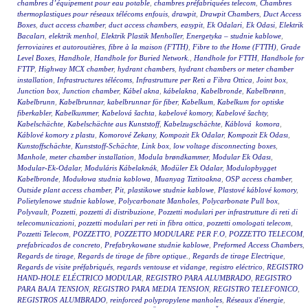
chambres d’équipement pour eau potable
,
chambres préfabriquées telecom
,
Chambres
thermoplastiques pour réseaux télécoms enfouis
,
drawpit
,
Drawpit Chambers
,
Duct Access
Boxes
,
duct access chamber
,
duct access chambers
,
easypit
,
Ek Odalari
,
Ek Odasi
,
Elektrik
Bacaları
,
elektrik menhol
,
Elektrik Plastik Menholler
,
Energetyka – studnie kablowe
,
ferroviaires et autoroutières
,
fibre à la maison (FTTH)
,
Fibre to the Home (FTTH)
,
Grade
Level Boxes
,
Handhole
,
Handhole for Buried Network.
,
Handhole for FTTH
,
Handhole for
FTTP
,
Highway MCX chamber
,
hydrant chambers
,
hydrant chambers or meter chamber
installation
,
Infrastructures télécoms
,
Infrastrutture per Reti a Fibra Ottica
,
Joint box
,
Junction box
,
Junction chamber
,
Kábel akna
,
kábelakna
,
Kabelbronde
,
Kabelbrønn
,
Kabelbrunn
,
Kabelbrunnar
,
kabelbrunnar för fiber
,
Kabelkum
,
Kabelkum for optiske
fiberkabler
,
Kabelkummer
,
Kabelová šachta
,
kabelové komory
,
Kabelové šachty
,
Kabelschächte
,
Kabelschächte aus Kunststoff
,
Kabelzugschächte
,
Káblová komora
,
Káblové komory z plastu
,
Komorové Zekany
,
Kompozit Ek Odalar
,
Kompozit Ek Odası
,
Kunstoffschächte
,
Kunststoff-Schächte
,
Link box
,
low voltage disconnecting boxes
,
Manhole
,
meter chamber installation
,
Modula brøndkammer
,
Modular Ek Odası
,
Modular-Ek-Odalar
,
Moduláris Kábelaknák
,
Modüler Ek Odalar
,
Modulopbygget
Kabelbronde
,
Modułowa studnia kablowa
,
Muanyag Tiztitoakna
,
OSP access chamber
,
Outside plant access chamber
,
Pit
,
plastikowe studnie kablowe
,
Plastové káblové komory
,
Polietylenowe studnie kablowe
,
Polycarbonate Manholes
,
Polycarbonate Pull box
,
Polyvault
,
Pozzetti
,
pozzetti di distribuzione
,
Pozzetti modulari per infrastrutture di reti di
telecomunicazioni
,
pozzetti modulari per reti in fibra ottica
,
pozzetti omologati telecom
,
Pozzetti Telecom
,
POZZETTO
,
POZZETTO MODULARE PER F.O
,
POZZETTO TELECOM
,
prefabricados de concreto
,
Prefabrykowane studnie kablowe
,
Preformed Access Chambers
,
Regards de tirage
,
Regards de tirage de fibre optique.
,
Regards de tirage Electrique
,
Regards de visite préfabriqués
,
regards ventouse et vidange
,
registro eléctrico
,
REGISTRO
HAND-HOLE ELÉCTRICO MODULAR
,
REGISTRO PARA ALUMBRADO
,
REGISTRO
PARA BAJA TENSION
,
REGISTRO PARA MEDIA TENSION
,
REGISTRO TELEFONICO
,
REGISTROS ALUMBRADO
,
reinforced polypropylene manholes
,
Réseaux d'énergie
,