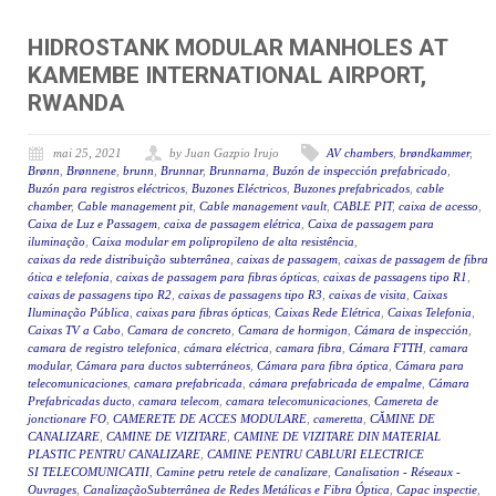
HIDROSTANK MODULAR MANHOLES AT
KAMEMBE INTERNATIONAL AIRPORT,
RWANDA
mai 25, 2021
by Juan Gazpio Irujo
AV chambers
,
brøndkammer
,
Brønn
,
Brønnene
,
brunn
,
Brunnar
,
Brunnarna
,
Buzón de inspección prefabricado
,
Buzón para registros eléctricos
,
Buzones Eléctricos
,
Buzones prefabricados
,
cable
chamber
,
Cable management pit
,
Cable management vault
,
CABLE PIT
,
caixa de acesso
,
Caixa de Luz e Passagem
,
caixa de passagem elétrica
,
Caixa de passagem para
iluminação
,
Caixa modular em polipropileno de alta resistência
,
caixas da rede distribuição subterrânea
,
caixas de passagem
,
caixas de passagem de fibra
ótica e telefonia
,
caixas de passagem para fibras ópticas
,
caixas de passagens tipo R1
,
caixas de passagens tipo R2
,
caixas de passagens tipo R3
,
caixas de visita
,
Caixas
Iluminação Pública
,
caixas para fibras ópticas
,
Caixas Rede Elétrica
,
Caixas Telefonia
,
Caixas TV a Cabo
,
Camara de concreto
,
Camara de hormigon
,
Cámara de inspección
,
camara de registro telefonica
,
cámara eléctrica
,
camara fibra
,
Cámara FTTH
,
camara
modular
,
Cámara para ductos subterráneos
,
Cámara para fibra óptica
,
Cámara para
telecomunicaciones
,
camara prefabricada
,
cámara prefabricada de empalme
,
Cámara
Prefabricadas ducto
,
camara telecom
,
camara telecomunicaciones
,
Camereta de
jonctionare FO
,
CAMERETE DE ACCES MODULARE
,
cameretta
,
CĂMINE DE
CANALIZARE
,
CAMINE DE VIZITARE
,
CAMINE DE VIZITARE DIN MATERIAL
PLASTIC PENTRU CANALIZARE
,
CAMINE PENTRU CABLURI ELECTRICE
SI TELECOMUNICATII
,
Camine petru retele de canalizare
,
Canalisation - Réseaux -
Ouvrages
,
CanalizaçãoSubterrânea de Redes Metálicas e Fibra Óptica
,
Capac inspectie
,