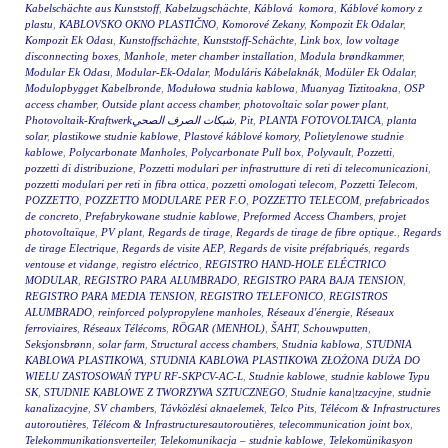
Kabelschächte aus Kunststoff
,
Kabelzugschächte
,
Káblová komora
,
Káblové komory z
plastu
,
KABLOVSKO OKNO PLASTIČNO
,
Komorové Zekany
,
Kompozit Ek Odalar
,
Kompozit Ek Odası
,
Kunstoffschächte
,
Kunststoff-Schächte
,
Link box
,
low voltage
disconnecting boxes
,
Manhole
,
meter chamber installation
,
Modula brøndkammer
,
Modular Ek Odası
,
Modular-Ek-Odalar
,
Moduláris Kábelaknák
,
Modüler Ek Odalar
,
Modulopbygget Kabelbronde
,
Modułowa studnia kablowa
,
Muanyag Tiztitoakna
,
OSP
access chamber
,
Outside plant access chamber
,
photovoltaic solar power plant
,
Photovoltaik-Kraftwerkشبكات الصرف الصحي
,
Pit
,
PLANTA FOTOVOLTAICA
,
planta
solar
,
plastikowe studnie kablowe
,
Plastové káblové komory
,
Polietylenowe studnie
kablowe
,
Polycarbonate Manholes
,
Polycarbonate Pull box
,
Polyvault
,
Pozzetti
,
pozzetti di distribuzione
,
Pozzetti modulari per infrastrutture di reti di telecomunicazioni
,
pozzetti modulari per reti in fibra ottica
,
pozzetti omologati telecom
,
Pozzetti Telecom
,
POZZETTO
,
POZZETTO MODULARE PER F.O
,
POZZETTO TELECOM
,
prefabricados
de concreto
,
Prefabrykowane studnie kablowe
,
Preformed Access Chambers
,
projet
photovoltaïque
,
PV plant
,
Regards de tirage
,
Regards de tirage de fibre optique.
,
Regards
de tirage Electrique
,
Regards de visite AEP
,
Regards de visite préfabriqués
,
regards
ventouse et vidange
,
registro eléctrico
,
REGISTRO HAND-HOLE ELÉCTRICO
MODULAR
,
REGISTRO PARA ALUMBRADO
,
REGISTRO PARA BAJA TENSION
,
REGISTRO PARA MEDIA TENSION
,
REGISTRO TELEFONICO
,
REGISTROS
ALUMBRADO
,
reinforced polypropylene manholes
,
Réseaux d'énergie
,
Réseaux
ferroviaires
,
Réseaux Télécoms
,
RÖGAR (MENHOL)
,
ŠAHT
,
Schouwputten
,
Seksjonsbrønn
,
solar farm
,
Structural access chambers
,
Studnia kablowa
,
STUDNIA
KABLOWA PLASTIKOWA
,
STUDNIA KABLOWA PLASTIKOWA ZŁOŻONA DUŻA DO
WIELU ZASTOSOWAŃ TYPU RF-SKPCV-AC-L
,
Studnie kablowe
,
studnie kablowe Typu
SK
,
STUDNIE KABLOWE Z TWORZYWA SZTUCZNEGO
,
Studnie kana|tzacyjne
,
studnie
kanalizacyjne
,
SV chambers
,
Távközlési aknaelemek
,
Telco Pits
,
Télécom & Infrastructures
autoroutières
,
Télécom & Infrastructuresautoroutières
,
telecommunication joint box
,
Telekommunikationsverteiler
,
Telekomunikacja – studnie kablowe
,
Telekomünikasyon