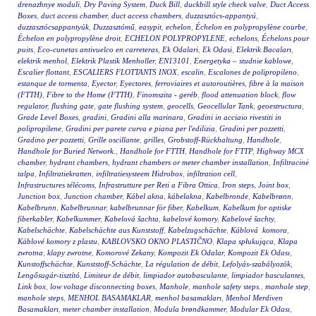
drenazhnye moduli
,
Dry Paving System
,
Duck Bill
,
duckbill style check valve
,
Duct Access
Boxes
,
duct access chamber
,
duct access chambers
,
duzzasztócs-appantyú
,
duzzasztócsappantyúk
,
Duzzasztómű
,
easypit
,
echelon
,
Échelon en polypropylène courbe
,
Échelon en polypropylène droit
,
ECHELON POLYPROPYLENE
,
echelons
,
Échelons pour
puits
,
Eco-cunetas antivuelco en carreteras
,
Ek Odalari
,
Ek Odasi
,
Elektrik Bacaları
,
elektrik menhol
,
Elektrik Plastik Menholler
,
EN13101
,
Energetyka – studnie kablowe
,
Escalier flottant
,
ESCALIERS FLOTTANTS INOX
,
escalin
,
Escalones de polipropileno
,
estanque de tormenta
,
Eyector
,
Eyectores
,
ferroviaires et autoroutières
,
fibre à la maison
(FTTH)
,
Fibre to the Home (FTTH)
,
Finomszita - geréb
,
flood attenuation block
,
flow
regulator
,
flushing gate
,
gate flushing system
,
geocells
,
Geocellular Tank
,
geoestructura
,
Grade Level Boxes
,
gradini
,
Gradini alla marinara
,
Gradini in acciaio rivestiti in
polipropilene
,
Gradini per parete curva e piana per l'edilizia
,
Gradini per pozzetti
,
Gradino per pozzetti
,
Grille oscillante
,
grilles
,
Grobstoff-Rückhaltung
,
Handhole
,
Handhole for Buried Network.
,
Handhole for FTTH
,
Handhole for FTTP
,
Highway MCX
chamber
,
hydrant chambers
,
hydrant chambers or meter chamber installation
,
Infiltracinė
talpa
,
Infiltratiekratten
,
infiltratiesysteem Hidrobox
,
infiltration cell
,
Infrastructures télécoms
,
Infrastrutture per Reti a Fibra Ottica
,
Iron steps
,
Joint box
,
Junction box
,
Junction chamber
,
Kábel akna
,
kábelakna
,
Kabelbronde
,
Kabelbrønn
,
Kabelbrunn
,
Kabelbrunnar
,
kabelbrunnar för fiber
,
Kabelkum
,
Kabelkum for optiske
fiberkabler
,
Kabelkummer
,
Kabelová šachta
,
kabelové komory
,
Kabelové šachty
,
Kabelschächte
,
Kabelschächte aus Kunststoff
,
Kabelzugschächte
,
Káblová komora
,
Káblové komory z plastu
,
KABLOVSKO OKNO PLASTIČNO
,
Klapa spłukująca
,
Klapa
zwrotna
,
klapy zwrotne
,
Komorové Zekany
,
Kompozit Ek Odalar
,
Kompozit Ek Odası
,
Kunstoffschächte
,
Kunststoff-Schächte
,
La régulation de débit
,
Lefolyás-szabályozók
,
Lengősugár-tisztító
,
Limiteur de débit
,
limpiador autobasculante
,
limpiador basculantes
,
Link box
,
low voltage disconnecting boxes
,
Manhole
,
manhole safety steps.
,
manhole step
,
manhole steps
,
MENHOL BASAMAKLAR
,
menhol basamakları
,
Menhol Merdiven
Basamakları
,
meter chamber installation
,
Modula brøndkammer
,
Modular Ek Odası
,