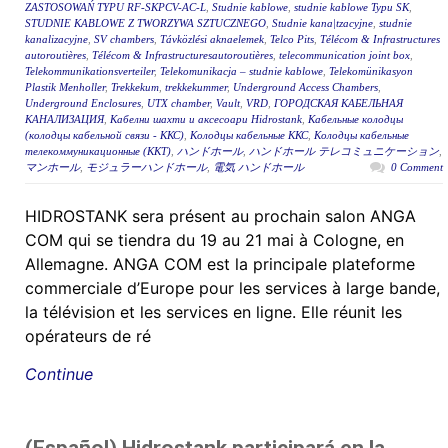
ZASTOSOWAŃ TYPU RF-SKPCV-AC-L
,
Studnie kablowe
,
studnie kablowe Typu SK
,
STUDNIE KABLOWE Z TWORZYWA SZTUCZNEGO
,
Studnie kana|tzacyjne
,
studnie
kanalizacyjne
,
SV chambers
,
Távközlési aknaelemek
,
Telco Pits
,
Télécom & Infrastructures
autoroutières
,
Télécom & Infrastructuresautoroutières
,
telecommunication joint box
,
Telekommunikationsverteiler
,
Telekomunikacja – studnie kablowe
,
Telekomünikasyon
Plastik Menholler
,
Trekkekum
,
trekkekummer
,
Underground Access Chambers
,
Underground Enclosures
,
UTX chamber
,
Vault
,
VRD
,
ГОРОДСКАЯ КАБЕЛЬНАЯ
КАНАЛИЗАЦИЯ
,
Кабелни шахти и аксесоари Hidrostank
,
Кабельные колодцы
(колодцы кабельной связи - ККС)
,
Колодцы кабельные ККС
,
Колодцы кабельные
телекоммуникационные (ККТ)
,
ハンドホール
,
ハンドホール テレコミュニケーション
,
マンホール
,
モジュラーハンドホール
,
電気 ハンドホール
0 Comment
HIDROSTANK sera présent au prochain salon ANGA
COM qui se tiendra du 19 au 21 mai à Cologne, en
Allemagne. ANGA COM est la principale plateforme
commerciale d’Europe pour les services à large bande,
la télévision et les services en ligne. Elle réunit les
opérateurs de ré
Continue