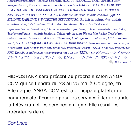
Réseaux ferroviaires
,
Réseaux Télécoms
,
RÖGAR (MENHOL)
,
ŠAHT
,
Schouwputten
,
Seksjonsbrønn
,
Structural access chambers
,
Studnia kablowa
,
STUDNIA KABLOWA
PLASTIKOWA
,
STUDNIA KABLOWA PLASTIKOWA ZŁOŻONA DUŻA DO WIELU
ZASTOSOWAŃ TYPU RF-SKPCV-AC-L
,
Studnie kablowe
,
studnie kablowe Typu SK
,
STUDNIE KABLOWE Z TWORZYWA SZTUCZNEGO
,
Studnie kana|tzacyjne
,
studnie
kanalizacyjne
,
SV chambers
,
Távközlési aknaelemek
,
Telco Pits
,
Télécom &
Infrastructuresautoroutières
,
telecommunication joint box
,
Telekommunikationsverteiler
,
Telekomunikacja – studnie kablowe
,
Telekomünikasyon Plastik Menholler
,
Trekkekum
,
trekkekummer
,
Underground Access Chambers
,
Underground Enclosures
,
UTX chamber
,
Vault
,
VRD
,
ГОРОДСКАЯ КАБЕЛЬНАЯ КАНАЛИЗАЦИЯ
,
Кабелни шахти и аксесоари
Hidrostank
,
Кабельные колодцы (колодцы кабельной связи - ККС)
,
Колодцы кабельные
ККС
,
Колодцы кабельные телекоммуникационные (ККТ)
,
ハンドホール
,
ハンドホール
テレコミュニケーション
,
マンホール
,
モジュラーハンドホール
,
電気 ハンドホール
0 Comment
HIDROSTANK sera présent au prochain salon ANGA
COM qui se tiendra du 23 au 25 mai à Cologne, en
Allemagne. ANGA COM est la principale plateforme
commerciale d’Europe pour les services à large bande,
la télévision et les services en ligne. Elle réunit les
opérateurs de ré
Continue