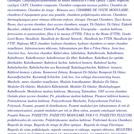
Ouvrages
,
CanalizaçãoSubterrânea de Redes Metálicas e Fibra Óptica
,
Capac inspectie
,
catchpit
,
CATV
,
Chambre composite
,
Chambre composite travaux publics
,
Chambre de
raccordement
,
Chambre de tirage - Réseaux secs
,
CHAMBRE DE VISITE MODULAIRE
,
chambres d’équipement pour eau potable
,
chambres préfabriquées telecom
,
Chambres
thermoplastiques pour réseaux télécoms enfouis
,
drawpit
,
Drawpit Chambers
,
Duct Access
Boxes
,
duct access chamber
,
duct access chambers
,
easypit
,
Ek Odalari
,
Ek Odasi
,
Elektrik
Bacaları
,
elektrik menhol
,
Elektrik Plastik Menholler
,
Energetyka – studnie kablowe
,
ferroviaires et autoroutières
,
fibre à la maison (FTTH)
,
Fibre to the Home (FTTH)
,
Grade
Level Boxes
,
Handhole
,
Handhole for Buried Network.
,
Handhole for FTTH
,
Handhole for
FTTP
,
Highway MCX chamber
,
hydrant chambers
,
hydrant chambers or meter chamber
installation
,
Infrastructures télécoms
,
Infrastrutture per Reti a Fibra Ottica
,
Joint box
,
Junction box
,
Junction chamber
,
Kábel akna
,
kábelakna
,
Kabelbronde
,
Kabelbrønn
,
Kabelbrunn
,
Kabelbrunnar
,
kabelbrunnar för fiber
,
Kabelkum
,
Kabelkum for optiske
fiberkabler
,
Kabelkummer
,
Kabelová šachta
,
kabelové komory
,
Kabelové šachty
,
Kabelschächte
,
Kabelschächte aus Kunststoff
,
Kabelzugschächte
,
Káblová komora
,
Káblové komory z plastu
,
Komorové Zekany
,
Kompozit Ek Odalar
,
Kompozit Ek Odası
,
Kunstoffschächte
,
Kunststoff-Schächte
,
Link box
,
low voltage disconnecting boxes
,
Manhole
,
meter chamber installation
,
Modula brøndkammer
,
Modular Ek Odası
,
Modular-Ek-Odalar
,
Moduláris Kábelaknák
,
Modüler Ek Odalar
,
Modulopbygget
Kabelbronde
,
Modułowa studnia kablowa
,
Muanyag Tiztitoakna
,
OSP access chamber
,
Outside plant access chamber
,
Pit
,
plastikowe studnie kablowe
,
Plastové káblové komory
,
Polietylenowe studnie kablowe
,
Polycarbonate Manholes
,
Polycarbonate Pull box
,
Polyvault
,
Pozzetti
,
pozzetti di distribuzione
,
Pozzetti modulari per infrastrutture di reti di
telecomunicazioni
,
pozzetti modulari per reti in fibra ottica
,
pozzetti omologati telecom
,
Pozzetti Telecom
,
POZZETTO
,
POZZETTO MODULARE PER F.O
,
POZZETTO TELECOM
,
prefabricados de concreto
,
Prefabrykowane studnie kablowe
,
Preformed Access Chambers
,
Regards de tirage
,
Regards de tirage de fibre optique.
,
Regards de tirage Electrique
,
Regards de visite préfabriqués
,
regards ventouse et vidange
,
registro eléctrico
,
REGISTRO