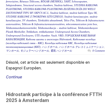
ferroviaires
,
Réseaux Télécoms
,
RÖGAR (MENHOL)
,
ŠAHT
,
Schouwputten
,
Seksjonsbrønn
,
Structural access chambers
,
Studnia kablowa
,
STUDNIA KABLOWA
PLASTIKOWA
,
STUDNIA KABLOWA PLASTIKOWA ZŁOŻONA DUŻA DO WIELU
ZASTOSOWAŃ TYPU RF-SKPCV-AC-L
,
Studnie kablowe
,
studnie kablowe Typu SK
,
STUDNIE KABLOWE Z TWORZYWA SZTUCZNEGO
,
Studnie kana|tzacyjne
,
studnie
kanalizacyjne
,
SV chambers
,
Távközlési aknaelemek
,
Telco Pits
,
Télécom & Infrastructures
autoroutières
,
Télécom & Infrastructuresautoroutières
,
telecommunication joint box
,
Telekommunikationsverteiler
,
Telekomunikacja – studnie kablowe
,
Telekomünikasyon
Plastik Menholler
,
Trekkekum
,
trekkekummer
,
Underground Access Chambers
,
Underground Enclosures
,
UTX chamber
,
Vault
,
VRD
,
ГОРОДСКАЯ КАБЕЛЬНАЯ
КАНАЛИЗАЦИЯ
,
Кабелни шахти и аксесоари Hidrostank
,
Кабельные колодцы
(колодцы кабельной связи - ККС)
,
Колодцы кабельные ККС
,
Колодцы кабельные
телекоммуникационные (ККТ)
,
ハンドホール
,
ハンドホール テレコミュニケーション
,
マンホール
,
モジュラーハンドホール
,
電気 ハンドホール
0 Comment
Désolé, cet article est seulement disponible en
Espagnol Européen.
Continue
Hidrostank participe à la conférence FTTH
2025 à Amsterdam