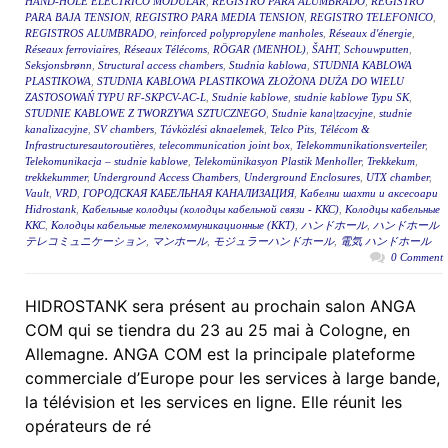
HAND-HOLE ELÉCTRICO MODULAR
,
REGISTRO PARA ALUMBRADO
,
REGISTRO
PARA BAJA TENSION
,
REGISTRO PARA MEDIA TENSION
,
REGISTRO TELEFONICO
,
REGISTROS ALUMBRADO
,
reinforced polypropylene manholes
,
Réseaux d'énergie
,
Réseaux ferroviaires
,
Réseaux Télécoms
,
RÖGAR (MENHOL)
,
ŠAHT
,
Schouwputten
,
Seksjonsbrønn
,
Structural access chambers
,
Studnia kablowa
,
STUDNIA KABLOWA
PLASTIKOWA
,
STUDNIA KABLOWA PLASTIKOWA ZŁOŻONA DUŻA DO WIELU
ZASTOSOWAŃ TYPU RF-SKPCV-AC-L
,
Studnie kablowe
,
studnie kablowe Typu SK
,
STUDNIE KABLOWE Z TWORZYWA SZTUCZNEGO
,
Studnie kana|tzacyjne
,
studnie
kanalizacyjne
,
SV chambers
,
Távközlési aknaelemek
,
Telco Pits
,
Télécom &
Infrastructuresautoroutières
,
telecommunication joint box
,
Telekommunikationsverteiler
,
Telekomunikacja – studnie kablowe
,
Telekomünikasyon Plastik Menholler
,
Trekkekum
,
trekkekummer
,
Underground Access Chambers
,
Underground Enclosures
,
UTX chamber
,
Vault
,
VRD
,
ГОРОДСКАЯ КАБЕЛЬНАЯ КАНАЛИЗАЦИЯ
,
Кабелни шахти и аксесоари
Hidrostank
,
Кабельные колодцы (колодцы кабельной связи - ККС)
,
Колодцы кабельные
ККС
,
Колодцы кабельные телекоммуникационные (ККТ)
,
ハンドホール
,
ハンドホール
テレコミュニケーション
,
マンホール
,
モジュラーハンドホール
,
電気 ハンドホール
0 Comment
HIDROSTANK sera présent au prochain salon ANGA
COM qui se tiendra du 23 au 25 mai à Cologne, en
Allemagne. ANGA COM est la principale plateforme
commerciale d’Europe pour les services à large bande,
la télévision et les services en ligne. Elle réunit les
opérateurs de ré