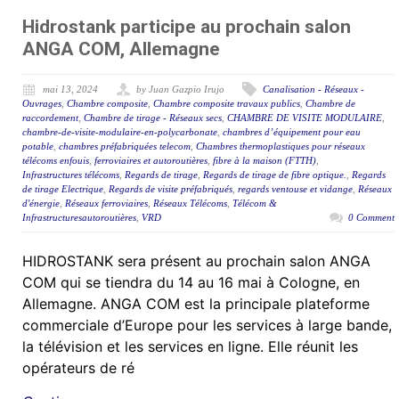
Hidrostank participe au prochain salon
ANGA COM, Allemagne
mai 13, 2024
by Juan Gazpio Irujo
Canalisation - Réseaux -
Ouvrages
,
Chambre composite
,
Chambre composite travaux publics
,
Chambre de
raccordement
,
Chambre de tirage - Réseaux secs
,
CHAMBRE DE VISITE MODULAIRE
,
chambre-de-visite-modulaire-en-polycarbonate
,
chambres d’équipement pour eau
potable
,
chambres préfabriquées telecom
,
Chambres thermoplastiques pour réseaux
télécoms enfouis
,
ferroviaires et autoroutières
,
fibre à la maison (FTTH)
,
Infrastructures télécoms
,
Regards de tirage
,
Regards de tirage de fibre optique.
,
Regards
de tirage Electrique
,
Regards de visite préfabriqués
,
regards ventouse et vidange
,
Réseaux
d'énergie
,
Réseaux ferroviaires
,
Réseaux Télécoms
,
Télécom &
Infrastructuresautoroutières
,
VRD
0 Comment
HIDROSTANK sera présent au prochain salon ANGA
COM qui se tiendra du 14 au 16 mai à Cologne, en
Allemagne. ANGA COM est la principale plateforme
commerciale d’Europe pour les services à large bande,
la télévision et les services en ligne. Elle réunit les
opérateurs de ré