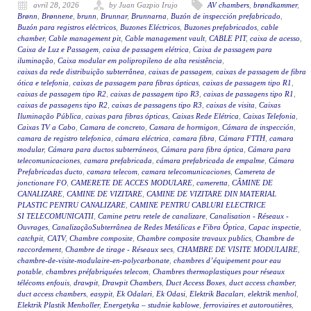
avril 28, 2026
by Juan Gazpio Irujo
AV chambers
,
brøndkammer
,
Brønn
,
Brønnene
,
brunn
,
Brunnar
,
Brunnarna
,
Buzón de inspección prefabricado
,
Buzón para registros eléctricos
,
Buzones Eléctricos
,
Buzones prefabricados
,
cable
chamber
,
Cable management pit
,
Cable management vault
,
CABLE PIT
,
caixa de acesso
,
Caixa de Luz e Passagem
,
caixa de passagem elétrica
,
Caixa de passagem para
iluminação
,
Caixa modular em polipropileno de alta resistência
,
caixas da rede distribuição subterrânea
,
caixas de passagem
,
caixas de passagem de fibra
ótica e telefonia
,
caixas de passagem para fibras ópticas
,
caixas de passagem tipo R1
,
caixas de passagem tipo R2
,
caixas de passagem tipo R3
,
caixas de passagens tipo R1
,
caixas de passagens tipo R2
,
caixas de passagens tipo R3
,
caixas de visita
,
Caixas
Iluminação Pública
,
caixas para fibras ópticas
,
Caixas Rede Elétrica
,
Caixas Telefonia
,
Caixas TV a Cabo
,
Camara de concreto
,
Camara de hormigon
,
Cámara de inspección
,
camara de registro telefonica
,
cámara eléctrica
,
camara fibra
,
Cámara FTTH
,
camara
modular
,
Cámara para ductos subterráneos
,
Cámara para fibra óptica
,
Cámara para
telecomunicaciones
,
camara prefabricada
,
cámara prefabricada de empalme
,
Cámara
Prefabricadas ducto
,
camara telecom
,
camara telecomunicaciones
,
Camereta de
jonctionare FO
,
CAMERETE DE ACCES MODULARE
,
cameretta
,
CĂMINE DE
CANALIZARE
,
CAMINE DE VIZITARE
,
CAMINE DE VIZITARE DIN MATERIAL
PLASTIC PENTRU CANALIZARE
,
CAMINE PENTRU CABLURI ELECTRICE
SI TELECOMUNICATII
,
Camine petru retele de canalizare
,
Canalisation - Réseaux -
Ouvrages
,
CanalizaçãoSubterrânea de Redes Metálicas e Fibra Óptica
,
Capac inspectie
,
catchpit
,
CATV
,
Chambre composite
,
Chambre composite travaux publics
,
Chambre de
raccordement
,
Chambre de tirage - Réseaux secs
,
CHAMBRE DE VISITE MODULAIRE
,
chambre-de-visite-modulaire-en-polycarbonate
,
chambres d’équipement pour eau
potable
,
chambres préfabriquées telecom
,
Chambres thermoplastiques pour réseaux
télécoms enfouis
,
drawpit
,
Drawpit Chambers
,
Duct Access Boxes
,
duct access chamber
,
duct access chambers
,
easypit
,
Ek Odalari
,
Ek Odasi
,
Elektrik Bacaları
,
elektrik menhol
,
Elektrik Plastik Menholler
,
Energetyka – studnie kablowe
,
ferroviaires et autoroutières
,