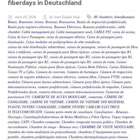
fiberdays in Deutschland
mars 24, 2026
by Juan Gazpio Irujo
AV chambers
,
brøndkammer
,
Brønn
,
Brønnene
,
brunn
,
Brunnar
,
Brunnarna
,
Buzón de inspección prefabricado
,
Buzón para registros eléctricos
,
Buzones Eléctricos
,
Buzones prefabricados
,
cable
chamber
,
Cable management pit
,
Cable management vault
,
CABLE PIT
,
caixa de acesso
,
Caixa de Luz e Passagem
,
caixa de passagem elétrica
,
Caixa de passagem para
iluminação
,
Caixa modular em polipropileno de alta resistência
,
caixas da rede distribuição subterrânea
,
caixas de passagem
,
caixas de passagem de fibra
ótica e telefonia
,
caixas de passagem para fibras ópticas
,
caixas de passagem tipo R1
,
caixas de passagem tipo R2
,
caixas de passagem tipo R3
,
caixas de passagens tipo R1
,
caixas de passagens tipo R2
,
caixas de passagens tipo R3
,
caixas de visita
,
Caixas
Iluminação Pública
,
caixas para fibras ópticas
,
Caixas Rede Elétrica
,
Caixas Telefonia
,
Caixas TV a Cabo
,
Camara de concreto
,
Camara de hormigon
,
Cámara de inspección
,
camara de registro telefonica
,
cámara eléctrica
,
camara fibra
,
Cámara FTTH
,
camara
modular
,
Cámara para ductos subterráneos
,
Cámara para fibra óptica
,
Cámara para
telecomunicaciones
,
camara prefabricada
,
cámara prefabricada de empalme
,
Cámara
Prefabricadas ducto
,
camara telecom
,
camara telecomunicaciones
,
Camereta de
jonctionare FO
,
CAMERETE DE ACCES MODULARE
,
cameretta
,
CĂMINE DE
CANALIZARE
,
CAMINE DE VIZITARE
,
CAMINE DE VIZITARE DIN MATERIAL
PLASTIC PENTRU CANALIZARE
,
CAMINE PENTRU CABLURI ELECTRICE
SI TELECOMUNICATII
,
Camine petru retele de canalizare
,
Canalisation - Réseaux -
Ouvrages
,
CanalizaçãoSubterrânea de Redes Metálicas e Fibra Óptica
,
Capac inspectie
,
catchpit
,
CATV
,
Chambre composite
,
Chambre composite travaux publics
,
Chambre de
raccordement
,
Chambre de tirage - Réseaux secs
,
CHAMBRE DE VISITE MODULAIRE
,
chambre-de-visite-modulaire-en-polycarbonate
,
chambres d’équipement pour eau
potable
,
chambres préfabriquées telecom
,
Chambres thermoplastiques pour réseaux