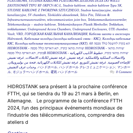
PLASTIKOWA
,
STUDNIA KABLOWA PLASTIKOWA ZŁOŻONA DUŻA DO WIELU
ZASTOSOWAŃ TYPU RF-SKPCV-AC-L
,
Studnie kablowe
,
studnie kablowe Typu SK
,
STUDNIE KABLOWE Z TWORZYWA SZTUCZNEGO
,
Studnie kana|tzacyjne
,
studnie
kanalizacyjne
,
SV chambers
,
Távközlési aknaelemek
,
Telco Pits
,
Télécom &
Infrastructuresautoroutières
,
telecommunication joint box
,
Telekommunikationsverteiler
,
Telekomunikacja – studnie kablowe
,
Telekomünikasyon Plastik Menholler
,
Trekkekum
,
trekkekummer
,
Underground Access Chambers
,
Underground Enclosures
,
UTX chamber
,
Vault
,
VRD
,
ГОРОДСКАЯ КАБЕЛЬНАЯ КАНАЛИЗАЦИЯ
,
Кабелни шахти и аксесоари
Hidrostank
,
Кабельные колодцы (колодцы кабельной связи - ККС)
,
Колодцы кабельные
ККС
,
Колодцы кабельные телекоммуникационные (ККТ)
,
תא בקרה לחשמל כולל מכסה 60
תא הארקה כולל מכסה HIDROSTANK - שוחות מתאי
,
HIDROSTANK - שוחות מתאי בקרה
,
בקרה
خطوط الأنابيب الكهربائية
,
תא הארקה כולל מכסהB HIDROSTANK - שוחות מתאי בקרה
غرفة تفتيش
,
غرفة تفتيش لكابلات الاتصالات
,
غرفة تفتيش
,
والاتصالات السلكية واللاسلكية
,
فتحة من بوليبروبيلان
,
غرفة تفتيش للكابلات الكهربائية
,
غرفة تفتيش للتوزيع
,
للإضاءة العمومية
وحدات غرف التفتيش
,
ハンドホール
,
ハンドホール テレコミュニケーション
,
マンホー
ル
,
モジュラーハンドホール
,
電気 ハンドホール
0 Comment
HIDROSTANK sera présent à la prochaine conférence
FTTH, qui se tiendra du 19 au 21 mars à Berlin, en
Allemagne. Le programme de la conférence FTTH
2024, l’un des principaux événements mondiaux de
l’industrie des télécommunications, comprendra des
ateliers d