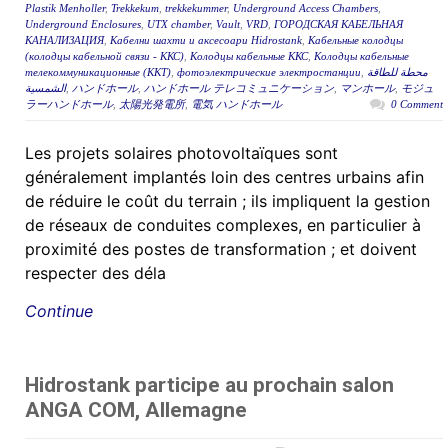
Plastik Menholler
,
Trekkekum
,
trekkekummer
,
Underground Access Chambers
,
Underground Enclosures
,
UTX chamber
,
Vault
,
VRD
,
ГОРОДСКАЯ КАБЕЛЬНАЯ
КАНАЛИЗАЦИЯ
,
Кабелни шахти и аксесоари Hidrostank
,
Кабельные колодцы
(колодцы кабельной связи - ККС)
,
Колодцы кабельные ККС
,
Колодцы кабельные
телекоммуникационные (ККТ)
,
фотоэлектрические электростанции
,
محطة للطاقة
الشمسية
,
ハンドホール
,
ハンドホール テレコミュニケーション
,
マンホール
,
モジュ
ラーハンドホール
,
太陽光発電所
,
電気 ハンドホール
0 Comment
Les projets solaires photovoltaïques sont
généralement implantés loin des centres urbains afin
de réduire le coût du terrain ; ils impliquent la gestion
de réseaux de conduites complexes, en particulier à
proximité des postes de transformation ; et doivent
respecter des déla
Continue
Hidrostank participe au prochain salon
ANGA COM, Allemagne