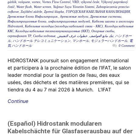
gátlók
,
volquete
,
vortex
,
Vortex Flow Control
,
VRD
,
výkyvné česle
,
Výkyvný paprskový
čistič
,
Water flush
,
Water screen
,
Yağmur Suyu Yönetim Sistemi
,
Zabezpieczenia przeciw-
cofkowe
,
Zajištění zádrže
,
Zpetná klapka
,
ГОРОДСКАЯ КАБЕЛЬНАЯ КАНАЛИЗАЦИЯ
,
Дренажные блоки Инфильтрация.
,
дренажные модули
,
Дренажные системы
,
Инфильтрационные блоки
,
инфильтрационных модулей
,
Кабелни шахти и аксесоари
Hidrostank
,
Кабельные колодцы (колодцы кабельной связи - ККС)
,
Колодцы кабельные
ККС
,
Колодцы кабельные телекоммуникационные (ККТ)
,
Опорные скобы
,
сертификат ТР
,
Скобы ходовые
,
خطوات غرف التفتيش
,
تنك مانع العواصف
,
ハンドホー
ル
,
ハンドホール テレコミュニケーション
,
マンホール
,
モジュラーハンドホール
,
電
気 ハンドホール
0 Comment
HIDROSTANK poursuit son engagement international
et participera à la prochaine édition de l’IFAT, le salon
leader mondial pour la gestion de l’eau, des eaux
usées, des déchets et des matières premières, qui se
tiendra du 4 au 7 mai 2026 à Munich. L’IFAT
Continue
(Español) Hidrostank modularen
Kabelschächte für Glasfaserausbau auf der