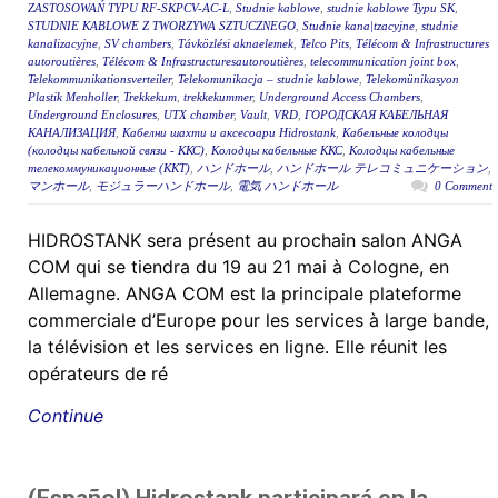
ZASTOSOWAŃ TYPU RF-SKPCV-AC-L
,
Studnie kablowe
,
studnie kablowe Typu SK
,
STUDNIE KABLOWE Z TWORZYWA SZTUCZNEGO
,
Studnie kana|tzacyjne
,
studnie
kanalizacyjne
,
SV chambers
,
Távközlési aknaelemek
,
Telco Pits
,
Télécom & Infrastructures
autoroutières
,
Télécom & Infrastructuresautoroutières
,
telecommunication joint box
,
Telekommunikationsverteiler
,
Telekomunikacja – studnie kablowe
,
Telekomünikasyon
Plastik Menholler
,
Trekkekum
,
trekkekummer
,
Underground Access Chambers
,
Underground Enclosures
,
UTX chamber
,
Vault
,
VRD
,
ГОРОДСКАЯ КАБЕЛЬНАЯ
КАНАЛИЗАЦИЯ
,
Кабелни шахти и аксесоари Hidrostank
,
Кабельные колодцы
(колодцы кабельной связи - ККС)
,
Колодцы кабельные ККС
,
Колодцы кабельные
телекоммуникационные (ККТ)
,
ハンドホール
,
ハンドホール テレコミュニケーション
,
マンホール
,
モジュラーハンドホール
,
電気 ハンドホール
0 Comment
HIDROSTANK sera présent au prochain salon ANGA
COM qui se tiendra du 19 au 21 mai à Cologne, en
Allemagne. ANGA COM est la principale plateforme
commerciale d’Europe pour les services à large bande,
la télévision et les services en ligne. Elle réunit les
opérateurs de ré
Continue