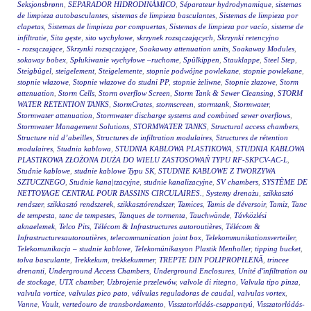
Seksjonsbrønn
,
SEPARADOR HIDRODINÁMICO
,
Séparateur hydrodynamique
,
sistemas
de limpieza autobasculantes
,
sistemas de limpieza basculantes
,
Sistemas de limpieza por
clapetas
,
Sistemas de limpieza por compuertas
,
Sistemas de limpieza por vacío
,
sisteme de
infiltratie
,
Sita gęste
,
sito wychyłowe
,
skrzynek rozsączających
,
Skrzynki retencyjno
- rozsączające
,
Skrzynki rozsączające
,
Soakaway attenuation units
,
Soakaway Modules
,
sokaway bobex
,
Spłukiwanie wychyłowe –ruchome
,
Spülkippen
,
Stauklappe
,
Steel Step
,
Steigbügel
,
steigelement
,
Steigelemente
,
stopnie podwójne powlekane
,
stopnie powlekane
,
stopnie włazowe
,
Stopnie włazowe do studni PP
,
stopnie żeliwne
,
Stopnie złazowe
,
Storm
attenuation
,
Storm Cells
,
Storm overflow Screen
,
Storm Tank & Sewer Cleansing
,
STORM
WATER RETENTION TANKS
,
StormCrates
,
stormscreen
,
stormtank
,
Stormwater
,
Stormwater attenuation
,
Stormwater discharge systems and combined sewer overflows
,
Stormwater Management Solutions
,
STORMWATER TANKS
,
Structural access chambers
,
Structure nid d’abeilles
,
Structures de infiltration modulaires
,
Structures de rétention
modulaires
,
Studnia kablowa
,
STUDNIA KABLOWA PLASTIKOWA
,
STUDNIA KABLOWA
PLASTIKOWA ZŁOŻONA DUŻA DO WIELU ZASTOSOWAŃ TYPU RF-SKPCV-AC-L
,
Studnie kablowe
,
studnie kablowe Typu SK
,
STUDNIE KABLOWE Z TWORZYWA
SZTUCZNEGO
,
Studnie kana|tzacyjne
,
studnie kanalizacyjne
,
SV chambers
,
SYSTÈME DE
NETTOYAGE CENTRAL POUR BASSINS CIRCULAIRES.
,
Systemy drenażu
,
szikkasztó
rendszer
,
szikkasztó rendszerek
,
szikkasztórendszer
,
Tamices
,
Tamis de déversoir
,
Tamiz
,
Tanc
de tempesta
,
tanc de tempestes
,
Tanques de tormenta
,
Tauchwände
,
Távközlési
aknaelemek
,
Telco Pits
,
Télécom & Infrastructures autoroutières
,
Télécom &
Infrastructuresautoroutières
,
telecommunication joint box
,
Telekommunikationsverteiler
,
Telekomunikacja – studnie kablowe
,
Telekomünikasyon Plastik Menholler
,
tipping bucket
,
tolva basculante
,
Trekkekum
,
trekkekummer
,
TREPTE DIN POLIPROPILENĂ
,
trincee
drenanti
,
Underground Access Chambers
,
Underground Enclosures
,
Unité d'infiltration ou
de stockage
,
UTX chamber
,
Uzbrojenie przelewów
,
valvole di ritegno
,
Valvula tipo pinza
,
valvula vortice
,
valvulas pico pato
,
válvulas reguladoras de caudal
,
valvulas vortex
,
Vanne
,
Vault
,
vertedouro de transbordamento
,
Visszatorlódás-csappantyú
,
Visszatorlódás-