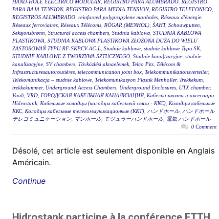
HAND-HOLE ELÉCTRICO MODULAR
,
REGISTRO PARA ALUMBRADO
,
REGISTRO
PARA BAJA TENSION
,
REGISTRO PARA MEDIA TENSION
,
REGISTRO TELEFONICO
,
REGISTROS ALUMBRADO
,
reinforced polypropylene manholes
,
Réseaux d'énergie
,
Réseaux ferroviaires
,
Réseaux Télécoms
,
RÖGAR (MENHOL)
,
ŠAHT
,
Schouwputten
,
Seksjonsbrønn
,
Structural access chambers
,
Studnia kablowa
,
STUDNIA KABLOWA
PLASTIKOWA
,
STUDNIA KABLOWA PLASTIKOWA ZŁOŻONA DUŻA DO WIELU
ZASTOSOWAŃ TYPU RF-SKPCV-AC-L
,
Studnie kablowe
,
studnie kablowe Typu SK
,
STUDNIE KABLOWE Z TWORZYWA SZTUCZNEGO
,
Studnie kana|tzacyjne
,
studnie
kanalizacyjne
,
SV chambers
,
Távközlési aknaelemek
,
Telco Pits
,
Télécom &
Infrastructuresautoroutières
,
telecommunication joint box
,
Telekommunikationsverteiler
,
Telekomunikacja – studnie kablowe
,
Telekomünikasyon Plastik Menholler
,
Trekkekum
,
trekkekummer
,
Underground Access Chambers
,
Underground Enclosures
,
UTX chamber
,
Vault
,
VRD
,
ГОРОДСКАЯ КАБЕЛЬНАЯ КАНАЛИЗАЦИЯ
,
Кабелни шахти и аксесоари
Hidrostank
,
Кабельные колодцы (колодцы кабельной связи - ККС)
,
Колодцы кабельные
ККС
,
Колодцы кабельные телекоммуникационные (ККТ)
,
ハンドホール
,
ハンドホール
テレコミュニケーション
,
マンホール
,
モジュラーハンドホール
,
電気 ハンドホール
0 Comment
Désolé, cet article est seulement disponible en Anglais
Américain.
Continue
Hidrostank participe à la conférence FTTH