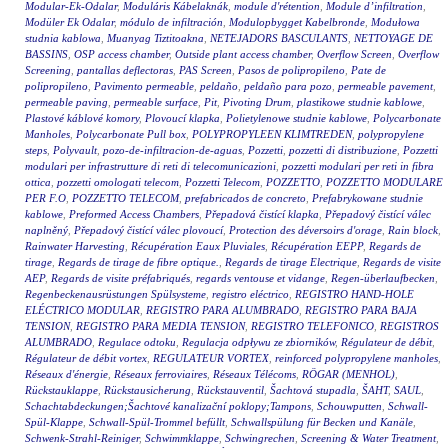
Modular-Ek-Odalar
,
Moduláris Kábelaknák
,
module d'rétention
,
Module d’infiltration
,
Modüler Ek Odalar
,
módulo de infiltración
,
Modulopbygget Kabelbronde
,
Modułowa
studnia kablowa
,
Muanyag Tiztitoakna
,
NETEJADORS BASCULANTS
,
NETTOYAGE DE
BASSINS
,
OSP access chamber
,
Outside plant access chamber
,
Overflow Screen
,
Overflow
Screening
,
pantallas deflectoras
,
PAS Screen
,
Pasos de polipropileno
,
Pate de
polipropileno
,
Pavimento permeable
,
peldaño
,
peldaño para pozo
,
permeable pavement
,
permeable paving
,
permeable surface
,
Pit
,
Pivoting Drum
,
plastikowe studnie kablowe
,
Plastové káblové komory
,
Plovoucí klapka
,
Polietylenowe studnie kablowe
,
Polycarbonate
Manholes
,
Polycarbonate Pull box
,
POLYPROPYLEEN KLIMTREDEN
,
polypropylene
steps
,
Polyvault
,
pozo-de-infiltracion-de-aguas
,
Pozzetti
,
pozzetti di distribuzione
,
Pozzetti
modulari per infrastrutture di reti di telecomunicazioni
,
pozzetti modulari per reti in fibra
ottica
,
pozzetti omologati telecom
,
Pozzetti Telecom
,
POZZETTO
,
POZZETTO MODULARE
PER F.O
,
POZZETTO TELECOM
,
prefabricados de concreto
,
Prefabrykowane studnie
kablowe
,
Preformed Access Chambers
,
Přepadová čistící klapka
,
Přepadový čistící válec
naplněný
,
Přepadový čistící válec plovoucí
,
Protection des déversoirs d'orage
,
Rain block
,
Rainwater Harvesting
,
Récupération Eaux Pluviales
,
Récupération EEPP
,
Regards de
tirage
,
Regards de tirage de fibre optique.
,
Regards de tirage Electrique
,
Regards de visite
AEP
,
Regards de visite préfabriqués
,
regards ventouse et vidange
,
Regen-überlaufbecken
,
Regenbeckenausrüstungen Spülsysteme
,
registro eléctrico
,
REGISTRO HAND-HOLE
ELÉCTRICO MODULAR
,
REGISTRO PARA ALUMBRADO
,
REGISTRO PARA BAJA
TENSION
,
REGISTRO PARA MEDIA TENSION
,
REGISTRO TELEFONICO
,
REGISTROS
ALUMBRADO
,
Regulace odtoku
,
Regulacja odpływu ze zbiorników
,
Régulateur de débit
,
Régulateur de débit vortex
,
REGULATEUR VORTEX
,
reinforced polypropylene manholes
,
Réseaux d'énergie
,
Réseaux ferroviaires
,
Réseaux Télécoms
,
RÖGAR (MENHOL)
,
Rückstauklappe
,
Rückstausicherung
,
Rückstauventil
,
Šachtová stupadla
,
ŠAHT
,
SAUL
,
Schachtabdeckungen;Šachtové kanalizační poklopy;Tampons
,
Schouwputten
,
Schwall-
Spül-Klappe
,
Schwall-Spül-Trommel befüllt
,
Schwallspülung für Becken und Kanäle
,
Schwenk-Strahl-Reiniger
,
Schwimmklappe
,
Schwingrechen
,
Screening & Water Treatment
,