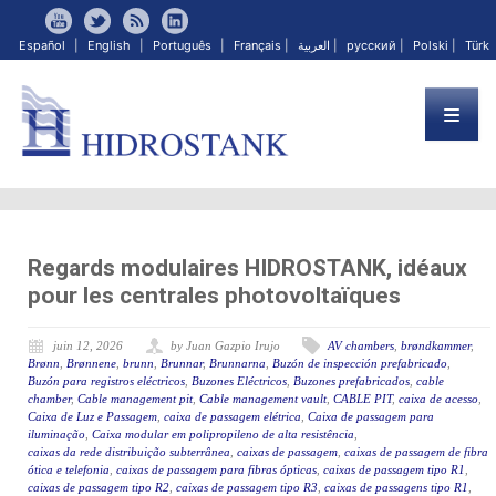
Español
|
English
|
Português
|
Français
|
العربية
|
русский
|
Polski
|
Türk
Regards modulaires HIDROSTANK, idéaux
pour les centrales photovoltaïques
juin 12, 2026
by Juan Gazpio Irujo
AV chambers
,
brøndkammer
,
Brønn
,
Brønnene
,
brunn
,
Brunnar
,
Brunnarna
,
Buzón de inspección prefabricado
,
Buzón para registros eléctricos
,
Buzones Eléctricos
,
Buzones prefabricados
,
cable
chamber
,
Cable management pit
,
Cable management vault
,
CABLE PIT
,
caixa de acesso
,
Caixa de Luz e Passagem
,
caixa de passagem elétrica
,
Caixa de passagem para
iluminação
,
Caixa modular em polipropileno de alta resistência
,
caixas da rede distribuição subterrânea
,
caixas de passagem
,
caixas de passagem de fibra
ótica e telefonia
,
caixas de passagem para fibras ópticas
,
caixas de passagem tipo R1
,
caixas de passagem tipo R2
,
caixas de passagem tipo R3
,
caixas de passagens tipo R1
,