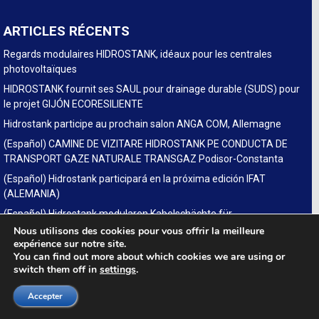
ARTICLES RÉCENTS
Regards modulaires HIDROSTANK, idéaux pour les centrales
photovoltaïques
HIDROSTANK fournit ses SAUL pour drainage durable (SUDS) pour
le projet GIJÓN ECORESILIENTE
Hidrostank participe au prochain salon ANGA COM, Allemagne
(Español) CAMINE DE VIZITARE HIDROSTANK PE CONDUCTA DE
TRANSPORT GAZE NATURALE TRANSGAZ Podisor-Constanta
(Español) Hidrostank participará en la próxima edición IFAT
(ALEMANIA)
(Español) Hidrostank modularen Kabelschächte für
Glasfaserausbau auf der fiberdays in Deutschland
Nous utilisons des cookies pour vous offrir la meilleure
expérience sur notre site.
You can find out more about which cookies we are using or
switch them off in
settings
.
LINKS
Accepter
SUDS