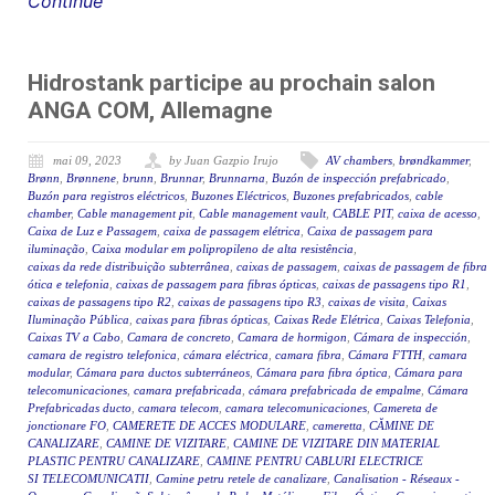
Continue
Hidrostank participe au prochain salon
ANGA COM, Allemagne
mai 09, 2023
by Juan Gazpio Irujo
AV chambers
,
brøndkammer
,
Brønn
,
Brønnene
,
brunn
,
Brunnar
,
Brunnarna
,
Buzón de inspección prefabricado
,
Buzón para registros eléctricos
,
Buzones Eléctricos
,
Buzones prefabricados
,
cable
chamber
,
Cable management pit
,
Cable management vault
,
CABLE PIT
,
caixa de acesso
,
Caixa de Luz e Passagem
,
caixa de passagem elétrica
,
Caixa de passagem para
iluminação
,
Caixa modular em polipropileno de alta resistência
,
caixas da rede distribuição subterrânea
,
caixas de passagem
,
caixas de passagem de fibra
ótica e telefonia
,
caixas de passagem para fibras ópticas
,
caixas de passagens tipo R1
,
caixas de passagens tipo R2
,
caixas de passagens tipo R3
,
caixas de visita
,
Caixas
Iluminação Pública
,
caixas para fibras ópticas
,
Caixas Rede Elétrica
,
Caixas Telefonia
,
Caixas TV a Cabo
,
Camara de concreto
,
Camara de hormigon
,
Cámara de inspección
,
camara de registro telefonica
,
cámara eléctrica
,
camara fibra
,
Cámara FTTH
,
camara
modular
,
Cámara para ductos subterráneos
,
Cámara para fibra óptica
,
Cámara para
telecomunicaciones
,
camara prefabricada
,
cámara prefabricada de empalme
,
Cámara
Prefabricadas ducto
,
camara telecom
,
camara telecomunicaciones
,
Camereta de
jonctionare FO
,
CAMERETE DE ACCES MODULARE
,
cameretta
,
CĂMINE DE
CANALIZARE
,
CAMINE DE VIZITARE
,
CAMINE DE VIZITARE DIN MATERIAL
PLASTIC PENTRU CANALIZARE
,
CAMINE PENTRU CABLURI ELECTRICE
SI TELECOMUNICATII
,
Camine petru retele de canalizare
,
Canalisation - Réseaux -