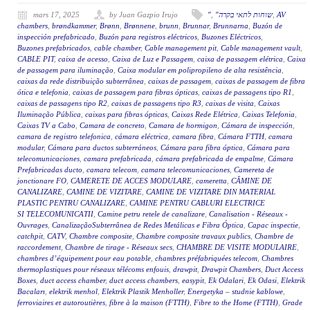
mars 17, 2025
by Juan Gazpio Irujo
"
,
"שוחות לתאי בקרה
,
AV
chambers
,
brøndkammer
,
Brønn
,
Brønnene
,
brunn
,
Brunnar
,
Brunnarna
,
Buzón de
inspección prefabricado
,
Buzón para registros eléctricos
,
Buzones Eléctricos
,
Buzones prefabricados
,
cable chamber
,
Cable management pit
,
Cable management vault
,
CABLE PIT
,
caixa de acesso
,
Caixa de Luz e Passagem
,
caixa de passagem elétrica
,
Caixa
de passagem para iluminação
,
Caixa modular em polipropileno de alta resistência
,
caixas da rede distribuição subterrânea
,
caixas de passagem
,
caixas de passagem de fibra
ótica e telefonia
,
caixas de passagem para fibras ópticas
,
caixas de passagens tipo R1
,
caixas de passagens tipo R2
,
caixas de passagens tipo R3
,
caixas de visita
,
Caixas
Iluminação Pública
,
caixas para fibras ópticas
,
Caixas Rede Elétrica
,
Caixas Telefonia
,
Caixas TV a Cabo
,
Camara de concreto
,
Camara de hormigon
,
Cámara de inspección
,
camara de registro telefonica
,
cámara eléctrica
,
camara fibra
,
Cámara FTTH
,
camara
modular
,
Cámara para ductos subterráneos
,
Cámara para fibra óptica
,
Cámara para
telecomunicaciones
,
camara prefabricada
,
cámara prefabricada de empalme
,
Cámara
Prefabricadas ducto
,
camara telecom
,
camara telecomunicaciones
,
Camereta de
jonctionare FO
,
CAMERETE DE ACCES MODULARE
,
cameretta
,
CĂMINE DE
CANALIZARE
,
CAMINE DE VIZITARE
,
CAMINE DE VIZITARE DIN MATERIAL
PLASTIC PENTRU CANALIZARE
,
CAMINE PENTRU CABLURI ELECTRICE
SI TELECOMUNICATII
,
Camine petru retele de canalizare
,
Canalisation - Réseaux -
Ouvrages
,
CanalizaçãoSubterrânea de Redes Metálicas e Fibra Óptica
,
Capac inspectie
,
catchpit
,
CATV
,
Chambre composite
,
Chambre composite travaux publics
,
Chambre de
raccordement
,
Chambre de tirage - Réseaux secs
,
CHAMBRE DE VISITE MODULAIRE
,
chambres d’équipement pour eau potable
,
chambres préfabriquées telecom
,
Chambres
thermoplastiques pour réseaux télécoms enfouis
,
drawpit
,
Drawpit Chambers
,
Duct Access
Boxes
,
duct access chamber
,
duct access chambers
,
easypit
,
Ek Odalari
,
Ek Odasi
,
Elektrik
Bacaları
,
elektrik menhol
,
Elektrik Plastik Menholler
,
Energetyka – studnie kablowe
,
ferroviaires et autoroutières
,
fibre à la maison (FTTH)
,
Fibre to the Home (FTTH)
,
Grade