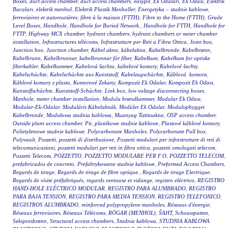
Boxes
,
duct access chamber
,
duct access chambers
,
easypit
,
Ek Odalari
,
Ek Odasi
,
Elektrik
Bacaları
,
elektrik menhol
,
Elektrik Plastik Menholler
,
Energetyka – studnie kablowe
,
ferroviaires et autoroutières
,
fibre à la maison (FTTH)
,
Fibre to the Home (FTTH)
,
Grade
Level Boxes
,
Handhole
,
Handhole for Buried Network.
,
Handhole for FTTH
,
Handhole for
FTTP
,
Highway MCX chamber
,
hydrant chambers
,
hydrant chambers or meter chamber
installation
,
Infrastructures télécoms
,
Infrastrutture per Reti a Fibra Ottica
,
Joint box
,
Junction box
,
Junction chamber
,
Kábel akna
,
kábelakna
,
Kabelbronde
,
Kabelbrønn
,
Kabelbrunn
,
Kabelbrunnar
,
kabelbrunnar för fiber
,
Kabelkum
,
Kabelkum for optiske
fiberkabler
,
Kabelkummer
,
Kabelová šachta
,
kabelové komory
,
Kabelové šachty
,
Kabelschächte
,
Kabelschächte aus Kunststoff
,
Kabelzugschächte
,
Káblová komora
,
Káblové komory z plastu
,
Komorové Zekany
,
Kompozit Ek Odalar
,
Kompozit Ek Odası
,
Kunstoffschächte
,
Kunststoff-Schächte
,
Link box
,
low voltage disconnecting boxes
,
Manhole
,
meter chamber installation
,
Modula brøndkammer
,
Modular Ek Odası
,
Modular-Ek-Odalar
,
Moduláris Kábelaknák
,
Modüler Ek Odalar
,
Modulopbygget
Kabelbronde
,
Modułowa studnia kablowa
,
Muanyag Tiztitoakna
,
OSP access chamber
,
Outside plant access chamber
,
Pit
,
plastikowe studnie kablowe
,
Plastové káblové komory
,
Polietylenowe studnie kablowe
,
Polycarbonate Manholes
,
Polycarbonate Pull box
,
Polyvault
,
Pozzetti
,
pozzetti di distribuzione
,
Pozzetti modulari per infrastrutture di reti di
telecomunicazioni
,
pozzetti modulari per reti in fibra ottica
,
pozzetti omologati telecom
,
Pozzetti Telecom
,
POZZETTO
,
POZZETTO MODULARE PER F.O
,
POZZETTO TELECOM
,
prefabricados de concreto
,
Prefabrykowane studnie kablowe
,
Preformed Access Chambers
,
Regards de tirage
,
Regards de tirage de fibre optique.
,
Regards de tirage Electrique
,
Regards de visite préfabriqués
,
regards ventouse et vidange
,
registro eléctrico
,
REGISTRO
HAND-HOLE ELÉCTRICO MODULAR
,
REGISTRO PARA ALUMBRADO
,
REGISTRO
PARA BAJA TENSION
,
REGISTRO PARA MEDIA TENSION
,
REGISTRO TELEFONICO
,
REGISTROS ALUMBRADO
,
reinforced polypropylene manholes
,
Réseaux d'énergie
,
Réseaux ferroviaires
,
Réseaux Télécoms
,
RÖGAR (MENHOL)
,
ŠAHT
,
Schouwputten
,
Seksjonsbrønn
,
Structural access chambers
,
Studnia kablowa
,
STUDNIA KABLOWA