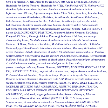
fibre à la maison (FTTH)
,
Fibre to the Home (FTTH)
,
Grade Level Boxes
,
Handhole
,
Handhole for Buried Network.
,
Handhole for FTTH
,
Handhole for FTTP
,
Highway MCX
chamber
,
hydrant chambers
,
hydrant chambers or meter chamber installation
,
Infrastructures télécoms
,
Infrastrutture per Reti a Fibra Ottica
,
Joint box
,
Junction box
,
Junction chamber
,
Kábel akna
,
kábelakna
,
Kabelbronde
,
Kabelbrønn
,
Kabelbrunn
,
Kabelbrunnar
,
kabelbrunnar för fiber
,
Kabelkum
,
Kabelkum for optiske fiberkabler
,
Kabelkummer
,
Kabelová šachta
,
kabelové komory
,
Kabelové šachty
,
Kabelschächte
,
Kabelschächte aus Kunststoff
,
Kabelzugschächte
,
Káblová komora
,
Káblové komory z
plastu
,
KABLOVSKO OKNO PLASTIČNO
,
Komorové Zekany
,
Kompozit Ek Odalar
,
Kompozit Ek Odası
,
Kunstoffschächte
,
Kunststoff-Schächte
,
Link box
,
low voltage
disconnecting boxes
,
Manhole
,
meter chamber installation
,
Modula brøndkammer
,
Modular Ek Odası
,
Modular-Ek-Odalar
,
Moduláris Kábelaknák
,
Modüler Ek Odalar
,
Modulopbygget Kabelbronde
,
Modułowa studnia kablowa
,
Muanyag Tiztitoakna
,
OSP
access chamber
,
Outside plant access chamber
,
Pit
,
plastikowe studnie kablowe
,
Plastové
káblové komory
,
Polietylenowe studnie kablowe
,
Polycarbonate Manholes
,
Polycarbonate
Pull box
,
Polyvault
,
Pozzetti
,
pozzetti di distribuzione
,
Pozzetti modulari per infrastrutture
di reti di telecomunicazioni
,
pozzetti modulari per reti in fibra ottica
,
pozzetti omologati telecom
,
Pozzetti Telecom
,
POZZETTO
,
POZZETTO MODULARE PER
F.O
,
POZZETTO TELECOM
,
prefabricados de concreto
,
Prefabrykowane studnie kablowe
,
Preformed Access Chambers
,
Regards de tirage
,
Regards de tirage de fibre optique.
,
Regards de tirage Electrique
,
Regards de visite AEP
,
Regards de visite préfabriqués
,
regards ventouse et vidange
,
registro eléctrico
,
REGISTRO HAND-HOLE ELÉCTRICO
MODULAR
,
REGISTRO PARA ALUMBRADO
,
REGISTRO PARA BAJA TENSION
,
REGISTRO PARA MEDIA TENSION
,
REGISTRO TELEFONICO
,
REGISTROS
ALUMBRADO
,
reinforced polypropylene manholes
,
Réseaux d'énergie
,
Réseaux
ferroviaires
,
Réseaux Télécoms
,
RÖGAR (MENHOL)
,
ŠAHT
,
Schouwputten
,
Seksjonsbrønn
,
Structural access chambers
,
Studnia kablowa
,
STUDNIA KABLOWA
PLASTIKOWA
,
STUDNIA KABLOWA PLASTIKOWA ZŁOŻONA DUŻA DO WIELU