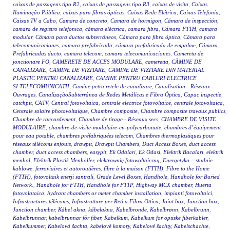
caixas de passagens tipo R2
,
caixas de passagens tipo R3
,
caixas de visita
,
Caixas
Iluminação Pública
,
caixas para fibras ópticas
,
Caixas Rede Elétrica
,
Caixas Telefonia
,
Caixas TV a Cabo
,
Camara de concreto
,
Camara de hormigon
,
Cámara de inspección
,
camara de registro telefonica
,
cámara eléctrica
,
camara fibra
,
Cámara FTTH
,
camara
modular
,
Cámara para ductos subterráneos
,
Cámara para fibra óptica
,
Cámara para
telecomunicaciones
,
camara prefabricada
,
cámara prefabricada de empalme
,
Cámara
Prefabricadas ducto
,
camara telecom
,
camara telecomunicaciones
,
Camereta de
jonctionare FO
,
CAMERETE DE ACCES MODULARE
,
cameretta
,
CĂMINE DE
CANALIZARE
,
CAMINE DE VIZITARE
,
CAMINE DE VIZITARE DIN MATERIAL
PLASTIC PENTRU CANALIZARE
,
CAMINE PENTRU CABLURI ELECTRICE
SI TELECOMUNICATII
,
Camine petru retele de canalizare
,
Canalisation - Réseaux -
Ouvrages
,
CanalizaçãoSubterrânea de Redes Metálicas e Fibra Óptica
,
Capac inspectie
,
catchpit
,
CATV
,
Central fotovoltaica
,
centrale electrice fotovoltaice
,
centrale fotovoltaica
,
Centrale solaire photovoltaïque
,
Chambre composite
,
Chambre composite travaux publics
,
Chambre de raccordement
,
Chambre de tirage - Réseaux secs
,
CHAMBRE DE VISITE
MODULAIRE
,
chambre-de-visite-modulaire-en-polycarbonate
,
chambres d’équipement
pour eau potable
,
chambres préfabriquées telecom
,
Chambres thermoplastiques pour
réseaux télécoms enfouis
,
drawpit
,
Drawpit Chambers
,
Duct Access Boxes
,
duct access
chamber
,
duct access chambers
,
easypit
,
Ek Odalari
,
Ek Odasi
,
Elektrik Bacaları
,
elektrik
menhol
,
Elektrik Plastik Menholler
,
elektrownię fotowoltaiczną
,
Energetyka – studnie
kablowe
,
ferroviaires et autoroutières
,
fibre à la maison (FTTH)
,
Fibre to the Home
(FTTH)
,
fotovoltaik enerji santrali
,
Grade Level Boxes
,
Handhole
,
Handhole for Buried
Network.
,
Handhole for FTTH
,
Handhole for FTTP
,
Highway MCX chamber
,
Huerta
fotovolataica
,
hydrant chambers or meter chamber installation
,
impianti fotovoltaici
,
Infrastructures télécoms
,
Infrastrutture per Reti a Fibra Ottica
,
Joint box
,
Junction box
,
Junction chamber
,
Kábel akna
,
kábelakna
,
Kabelbronde
,
Kabelbrønn
,
Kabelbrunn
,
Kabelbrunnar
,
kabelbrunnar för fiber
,
Kabelkum
,
Kabelkum for optiske fiberkabler
,
Kabelkummer
,
Kabelová šachta
,
kabelové komory
,
Kabelové šachty
,
Kabelschächte
,