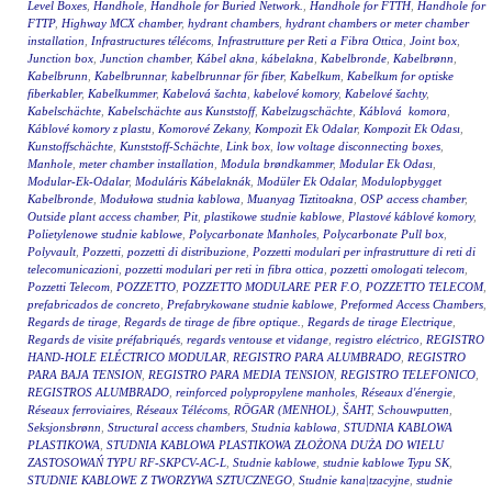
Level Boxes
,
Handhole
,
Handhole for Buried Network.
,
Handhole for FTTH
,
Handhole for
FTTP
,
Highway MCX chamber
,
hydrant chambers
,
hydrant chambers or meter chamber
installation
,
Infrastructures télécoms
,
Infrastrutture per Reti a Fibra Ottica
,
Joint box
,
Junction box
,
Junction chamber
,
Kábel akna
,
kábelakna
,
Kabelbronde
,
Kabelbrønn
,
Kabelbrunn
,
Kabelbrunnar
,
kabelbrunnar för fiber
,
Kabelkum
,
Kabelkum for optiske
fiberkabler
,
Kabelkummer
,
Kabelová šachta
,
kabelové komory
,
Kabelové šachty
,
Kabelschächte
,
Kabelschächte aus Kunststoff
,
Kabelzugschächte
,
Káblová komora
,
Káblové komory z plastu
,
Komorové Zekany
,
Kompozit Ek Odalar
,
Kompozit Ek Odası
,
Kunstoffschächte
,
Kunststoff-Schächte
,
Link box
,
low voltage disconnecting boxes
,
Manhole
,
meter chamber installation
,
Modula brøndkammer
,
Modular Ek Odası
,
Modular-Ek-Odalar
,
Moduláris Kábelaknák
,
Modüler Ek Odalar
,
Modulopbygget
Kabelbronde
,
Modułowa studnia kablowa
,
Muanyag Tiztitoakna
,
OSP access chamber
,
Outside plant access chamber
,
Pit
,
plastikowe studnie kablowe
,
Plastové káblové komory
,
Polietylenowe studnie kablowe
,
Polycarbonate Manholes
,
Polycarbonate Pull box
,
Polyvault
,
Pozzetti
,
pozzetti di distribuzione
,
Pozzetti modulari per infrastrutture di reti di
telecomunicazioni
,
pozzetti modulari per reti in fibra ottica
,
pozzetti omologati telecom
,
Pozzetti Telecom
,
POZZETTO
,
POZZETTO MODULARE PER F.O
,
POZZETTO TELECOM
,
prefabricados de concreto
,
Prefabrykowane studnie kablowe
,
Preformed Access Chambers
,
Regards de tirage
,
Regards de tirage de fibre optique.
,
Regards de tirage Electrique
,
Regards de visite préfabriqués
,
regards ventouse et vidange
,
registro eléctrico
,
REGISTRO
HAND-HOLE ELÉCTRICO MODULAR
,
REGISTRO PARA ALUMBRADO
,
REGISTRO
PARA BAJA TENSION
,
REGISTRO PARA MEDIA TENSION
,
REGISTRO TELEFONICO
,
REGISTROS ALUMBRADO
,
reinforced polypropylene manholes
,
Réseaux d'énergie
,
Réseaux ferroviaires
,
Réseaux Télécoms
,
RÖGAR (MENHOL)
,
ŠAHT
,
Schouwputten
,
Seksjonsbrønn
,
Structural access chambers
,
Studnia kablowa
,
STUDNIA KABLOWA
PLASTIKOWA
,
STUDNIA KABLOWA PLASTIKOWA ZŁOŻONA DUŻA DO WIELU
ZASTOSOWAŃ TYPU RF-SKPCV-AC-L
,
Studnie kablowe
,
studnie kablowe Typu SK
,
STUDNIE KABLOWE Z TWORZYWA SZTUCZNEGO
,
Studnie kana|tzacyjne
,
studnie