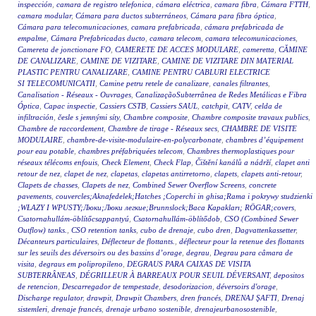
inspección
,
camara de registro telefonica
,
cámara eléctrica
,
camara fibra
,
Cámara FTTH
,
camara modular
,
Cámara para ductos subterráneos
,
Cámara para fibra óptica
,
Cámara para telecomunicaciones
,
camara prefabricada
,
cámara prefabricada de
empalme
,
Cámara Prefabricadas ducto
,
camara telecom
,
camara telecomunicaciones
,
Camereta de jonctionare FO
,
CAMERETE DE ACCES MODULARE
,
cameretta
,
CĂMINE
DE CANALIZARE
,
CAMINE DE VIZITARE
,
CAMINE DE VIZITARE DIN MATERIAL
PLASTIC PENTRU CANALIZARE
,
CAMINE PENTRU CABLURI ELECTRICE
SI TELECOMUNICATII
,
Camine petru retele de canalizare
,
canales filtrantes
,
Canalisation - Réseaux - Ouvrages
,
CanalizaçãoSubterrânea de Redes Metálicas e Fibra
Óptica
,
Capac inspectie
,
Cassiers CSTB
,
Cassiers SAUL
,
catchpit
,
CATV
,
celda de
infiltración
,
česle s jemnými síty
,
Chambre composite
,
Chambre composite travaux publics
,
Chambre de raccordement
,
Chambre de tirage - Réseaux secs
,
CHAMBRE DE VISITE
MODULAIRE
,
chambre-de-visite-modulaire-en-polycarbonate
,
chambres d’équipement
pour eau potable
,
chambres préfabriquées telecom
,
Chambres thermoplastiques pour
réseaux télécoms enfouis
,
Check Element
,
Check Flap
,
Čištění kanálů a nádrží
,
clapet anti
retour de nez
,
clapet de nez
,
clapetas
,
clapetas antirretorno
,
clapets
,
clapets anti-retour
,
Clapets de chasses
,
Clapets de nez
,
Combined Sewer Overflow Screens
,
concrete
pavements
,
couvercles;Aknafedelek;Hatches ;Coperchi in ghisa;Rama i pokrywy studzienki
;WŁAZY I WPUSTY;Люки;Люки легкие;Brunnslock;Baca Kapakları; RÖGAR;covers
,
Csatornahullám-öblítőcsappantyú
,
Csatornahullám-öblítődob
,
CSO (Combined Sewer
Outflow) tanks.
,
CSO retention tanks
,
cubo de drenaje
,
cubo dren
,
Dagvattenkassetter
,
Décanteurs particulaires
,
Déflecteur de flottants.
,
déflecteur pour la retenue des flottants
sur les seuils des déversoirs ou des bassins d’orage
,
degrau
,
Degrau para câmara de
visita
,
degraus em polipropileno
,
DEGRAUS PARA CAIXAS DE VISITA
SUBTERRÂNEAS
,
DÉGRILLEUR À BARREAUX POUR SEUIL DÉVERSANT
,
depositos
de retencion
,
Descarregador de tempestade
,
desodorizacion
,
déversoirs d'orage
,
Discharge regulator
,
drawpit
,
Drawpit Chambers
,
dren francés
,
DRENAJ ŞAFTI
,
Drenaj
sistemleri
,
drenaje francés
,
drenaje urbano sostenible
,
drenajeurbanosostenible
,