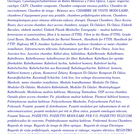
Ouvrages
,
CanalizaçãoSubterrânea de Redes Metálicas e Fibra Óptica
,
Capac inspectie
,
catchpit
,
CATV
,
Chambre composite
,
Chambre composite travaux publics
,
Chambre de
raccordement
,
Chambre de tirage - Réseaux secs
,
CHAMBRE DE VISITE MODULAIRE
,
chambres d’équipement pour eau potable
,
chambres préfabriquées telecom
,
Chambres
thermoplastiques pour réseaux télécoms enfouis
,
drawpit
,
Drawpit Chambers
,
Duct Access
Boxes
,
duct access chamber
,
duct access chambers
,
easypit
,
Ek Odalari
,
Ek Odasi
,
Elektrik
Bacaları
,
elektrik menhol
,
Elektrik Plastik Menholler
,
Energetyka – studnie kablowe
,
ferroviaires et autoroutières
,
fibre à la maison (FTTH)
,
Fibre to the Home (FTTH)
,
Grade
Level Boxes
,
Handhole
,
Handhole for Buried Network.
,
Handhole for FTTH
,
Handhole for
FTTP
,
Highway MCX chamber
,
hydrant chambers
,
hydrant chambers or meter chamber
installation
,
Infrastructures télécoms
,
Infrastrutture per Reti a Fibra Ottica
,
Joint box
,
Junction box
,
Junction chamber
,
Kábel akna
,
kábelakna
,
Kabelbronde
,
Kabelbrønn
,
Kabelbrunn
,
Kabelbrunnar
,
kabelbrunnar för fiber
,
Kabelkum
,
Kabelkum for optiske
fiberkabler
,
Kabelkummer
,
Kabelová šachta
,
kabelové komory
,
Kabelové šachty
,
Kabelschächte
,
Kabelschächte aus Kunststoff
,
Kabelzugschächte
,
Káblová komora
,
Káblové komory z plastu
,
Komorové Zekany
,
Kompozit Ek Odalar
,
Kompozit Ek Odası
,
Kunstoffschächte
,
Kunststoff-Schächte
,
Link box
,
low voltage disconnecting boxes
,
Manhole
,
meter chamber installation
,
Modula brøndkammer
,
Modular Ek Odası
,
Modular-Ek-Odalar
,
Moduláris Kábelaknák
,
Modüler Ek Odalar
,
Modulopbygget
Kabelbronde
,
Modułowa studnia kablowa
,
Muanyag Tiztitoakna
,
OSP access chamber
,
Outside plant access chamber
,
Pit
,
plastikowe studnie kablowe
,
Plastové káblové komory
,
Polietylenowe studnie kablowe
,
Polycarbonate Manholes
,
Polycarbonate Pull box
,
Polyvault
,
Pozzetti
,
pozzetti di distribuzione
,
Pozzetti modulari per infrastrutture di reti di
telecomunicazioni
,
pozzetti modulari per reti in fibra ottica
,
pozzetti omologati telecom
,
Pozzetti Telecom
,
POZZETTO
,
POZZETTO MODULARE PER F.O
,
POZZETTO TELECOM
,
prefabricados de concreto
,
Prefabrykowane studnie kablowe
,
Preformed Access Chambers
,
Regards de tirage
,
Regards de tirage de fibre optique.
,
Regards de tirage Electrique
,
Regards de visite préfabriqués
,
regards ventouse et vidange
,
registro eléctrico
,
REGISTRO