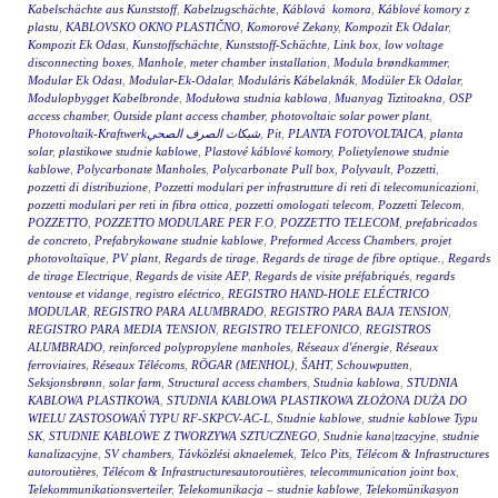
Kabelschächte aus Kunststoff
,
Kabelzugschächte
,
Káblová komora
,
Káblové komory z
plastu
,
KABLOVSKO OKNO PLASTIČNO
,
Komorové Zekany
,
Kompozit Ek Odalar
,
Kompozit Ek Odası
,
Kunstoffschächte
,
Kunststoff-Schächte
,
Link box
,
low voltage
disconnecting boxes
,
Manhole
,
meter chamber installation
,
Modula brøndkammer
,
Modular Ek Odası
,
Modular-Ek-Odalar
,
Moduláris Kábelaknák
,
Modüler Ek Odalar
,
Modulopbygget Kabelbronde
,
Modułowa studnia kablowa
,
Muanyag Tiztitoakna
,
OSP
access chamber
,
Outside plant access chamber
,
photovoltaic solar power plant
,
Photovoltaik-Kraftwerkشبكات الصرف الصحي
,
Pit
,
PLANTA FOTOVOLTAICA
,
planta
solar
,
plastikowe studnie kablowe
,
Plastové káblové komory
,
Polietylenowe studnie
kablowe
,
Polycarbonate Manholes
,
Polycarbonate Pull box
,
Polyvault
,
Pozzetti
,
pozzetti di distribuzione
,
Pozzetti modulari per infrastrutture di reti di telecomunicazioni
,
pozzetti modulari per reti in fibra ottica
,
pozzetti omologati telecom
,
Pozzetti Telecom
,
POZZETTO
,
POZZETTO MODULARE PER F.O
,
POZZETTO TELECOM
,
prefabricados
de concreto
,
Prefabrykowane studnie kablowe
,
Preformed Access Chambers
,
projet
photovoltaïque
,
PV plant
,
Regards de tirage
,
Regards de tirage de fibre optique.
,
Regards
de tirage Electrique
,
Regards de visite AEP
,
Regards de visite préfabriqués
,
regards
ventouse et vidange
,
registro eléctrico
,
REGISTRO HAND-HOLE ELÉCTRICO
MODULAR
,
REGISTRO PARA ALUMBRADO
,
REGISTRO PARA BAJA TENSION
,
REGISTRO PARA MEDIA TENSION
,
REGISTRO TELEFONICO
,
REGISTROS
ALUMBRADO
,
reinforced polypropylene manholes
,
Réseaux d'énergie
,
Réseaux
ferroviaires
,
Réseaux Télécoms
,
RÖGAR (MENHOL)
,
ŠAHT
,
Schouwputten
,
Seksjonsbrønn
,
solar farm
,
Structural access chambers
,
Studnia kablowa
,
STUDNIA
KABLOWA PLASTIKOWA
,
STUDNIA KABLOWA PLASTIKOWA ZŁOŻONA DUŻA DO
WIELU ZASTOSOWAŃ TYPU RF-SKPCV-AC-L
,
Studnie kablowe
,
studnie kablowe Typu
SK
,
STUDNIE KABLOWE Z TWORZYWA SZTUCZNEGO
,
Studnie kana|tzacyjne
,
studnie
kanalizacyjne
,
SV chambers
,
Távközlési aknaelemek
,
Telco Pits
,
Télécom & Infrastructures
autoroutières
,
Télécom & Infrastructuresautoroutières
,
telecommunication joint box
,
Telekommunikationsverteiler
,
Telekomunikacja – studnie kablowe
,
Telekomünikasyon