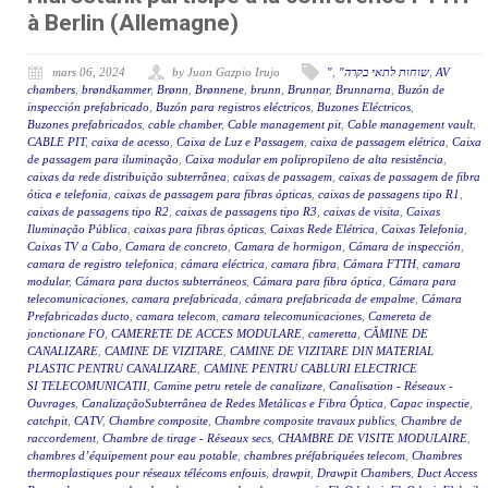
à Berlin (Allemagne)
mars 06, 2024
by Juan Gazpio Irujo
"
,
"שוחות לתאי בקרה
,
AV
chambers
,
brøndkammer
,
Brønn
,
Brønnene
,
brunn
,
Brunnar
,
Brunnarna
,
Buzón de
inspección prefabricado
,
Buzón para registros eléctricos
,
Buzones Eléctricos
,
Buzones prefabricados
,
cable chamber
,
Cable management pit
,
Cable management vault
,
CABLE PIT
,
caixa de acesso
,
Caixa de Luz e Passagem
,
caixa de passagem elétrica
,
Caixa
de passagem para iluminação
,
Caixa modular em polipropileno de alta resistência
,
caixas da rede distribuição subterrânea
,
caixas de passagem
,
caixas de passagem de fibra
ótica e telefonia
,
caixas de passagem para fibras ópticas
,
caixas de passagens tipo R1
,
caixas de passagens tipo R2
,
caixas de passagens tipo R3
,
caixas de visita
,
Caixas
Iluminação Pública
,
caixas para fibras ópticas
,
Caixas Rede Elétrica
,
Caixas Telefonia
,
Caixas TV a Cabo
,
Camara de concreto
,
Camara de hormigon
,
Cámara de inspección
,
camara de registro telefonica
,
cámara eléctrica
,
camara fibra
,
Cámara FTTH
,
camara
modular
,
Cámara para ductos subterráneos
,
Cámara para fibra óptica
,
Cámara para
telecomunicaciones
,
camara prefabricada
,
cámara prefabricada de empalme
,
Cámara
Prefabricadas ducto
,
camara telecom
,
camara telecomunicaciones
,
Camereta de
jonctionare FO
,
CAMERETE DE ACCES MODULARE
,
cameretta
,
CĂMINE DE
CANALIZARE
,
CAMINE DE VIZITARE
,
CAMINE DE VIZITARE DIN MATERIAL
PLASTIC PENTRU CANALIZARE
,
CAMINE PENTRU CABLURI ELECTRICE
SI TELECOMUNICATII
,
Camine petru retele de canalizare
,
Canalisation - Réseaux -
Ouvrages
,
CanalizaçãoSubterrânea de Redes Metálicas e Fibra Óptica
,
Capac inspectie
,
catchpit
,
CATV
,
Chambre composite
,
Chambre composite travaux publics
,
Chambre de
raccordement
,
Chambre de tirage - Réseaux secs
,
CHAMBRE DE VISITE MODULAIRE
,
chambres d’équipement pour eau potable
,
chambres préfabriquées telecom
,
Chambres
thermoplastiques pour réseaux télécoms enfouis
,
drawpit
,
Drawpit Chambers
,
Duct Access