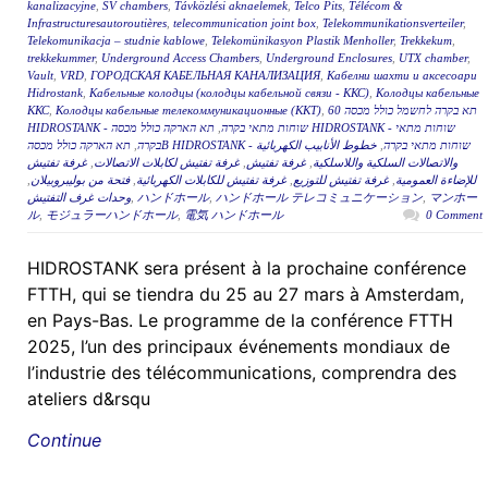
kanalizacyjne
,
SV chambers
,
Távközlési aknaelemek
,
Telco Pits
,
Télécom &
Infrastructuresautoroutières
,
telecommunication joint box
,
Telekommunikationsverteiler
,
Telekomunikacja – studnie kablowe
,
Telekomünikasyon Plastik Menholler
,
Trekkekum
,
trekkekummer
,
Underground Access Chambers
,
Underground Enclosures
,
UTX chamber
,
Vault
,
VRD
,
ГОРОДСКАЯ КАБЕЛЬНАЯ КАНАЛИЗАЦИЯ
,
Кабелни шахти и аксесоари
Hidrostank
,
Кабельные колодцы (колодцы кабельной связи - ККС)
,
Колодцы кабельные
ККС
,
Колодцы кабельные телекоммуникационные (ККТ)
,
תא בקרה לחשמל כולל מכסה 60
תא הארקה כולל מכסה HIDROSTANK - שוחות מתאי
,
HIDROSTANK - שוחות מתאי בקרה
,
בקרה
خطوط الأنابيب الكهربائية
,
תא הארקה כולל מכסהB HIDROSTANK - שוחות מתאי בקרה
غرفة تفتيش
,
غرفة تفتيش لكابلات الاتصالات
,
غرفة تفتيش
,
والاتصالات السلكية واللاسلكية
,
فتحة من بوليبروبيلان
,
غرفة تفتيش للكابلات الكهربائية
,
غرفة تفتيش للتوزيع
,
للإضاءة العمومية
وحدات غرف التفتيش
,
ハンドホール
,
ハンドホール テレコミュニケーション
,
マンホー
ル
,
モジュラーハンドホール
,
電気 ハンドホール
0 Comment
HIDROSTANK sera présent à la prochaine conférence
FTTH, qui se tiendra du 25 au 27 mars à Amsterdam,
en Pays-Bas. Le programme de la conférence FTTH
2025, l’un des principaux événements mondiaux de
l’industrie des télécommunications, comprendra des
ateliers d&rsqu
Continue