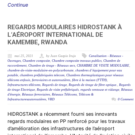
Continue
REGARDS MODULAIRES HIDROSTANK À
L’AÉROPORT INTERNATIONAL DE
KAMEMBE, RWANDA
mai 25, 2021
by Juan Gazpio Irujo
Canalisation - Réseaux -
Ouvrages
,
Chambre composite
,
Chambre composite travaux publics
,
Chambre de
raccordement
,
Chambre de tirage - Réseaux secs
,
CHAMBRE DE VISITE MODULAIRE
,
chambre-de-visite-modulaire-en-polycarbonate
,
chambres d’équipement pour eau
potable
,
chambres préfabriquées telecom
,
Chambres thermoplastiques pour réseaux
télécoms enfouis
,
ferroviaires et autoroutières
,
fibre à la maison (FTTH)
,
Infrastructures télécoms
,
Regards de tirage
,
Regards de tirage de fibre optique.
,
Regards
de tirage Electrique
,
Regards de visite préfabriqués
,
regards ventouse et vidange
,
Réseaux
d'énergie
,
Réseaux ferroviaires
,
Réseaux Télécoms
,
Télécom &
Infrastructuresautoroutières
,
VRD
0 Comment
HIDROSTANK a récemment fourni ses innovants
regards modulaires en PP renforcé pour les travaux
d’amélioration des infrastructures de l’aéroport