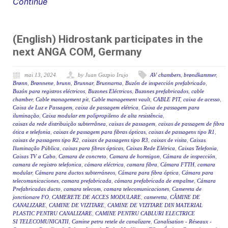
Continue
(English) Hidrostank participates in the
next ANGA COM, Germany
mai 13, 2024
by Juan Gazpio Irujo
AV chambers
,
brøndkammer
,
Brønn
,
Brønnene
,
brunn
,
Brunnar
,
Brunnarna
,
Buzón de inspección prefabricado
,
Buzón para registros eléctricos
,
Buzones Eléctricos
,
Buzones prefabricados
,
cable
chamber
,
Cable management pit
,
Cable management vault
,
CABLE PIT
,
caixa de acesso
,
Caixa de Luz e Passagem
,
caixa de passagem elétrica
,
Caixa de passagem para
iluminação
,
Caixa modular em polipropileno de alta resistência
,
caixas da rede distribuição subterrânea
,
caixas de passagem
,
caixas de passagem de fibra
ótica e telefonia
,
caixas de passagem para fibras ópticas
,
caixas de passagens tipo R1
,
caixas de passagens tipo R2
,
caixas de passagens tipo R3
,
caixas de visita
,
Caixas
Iluminação Pública
,
caixas para fibras ópticas
,
Caixas Rede Elétrica
,
Caixas Telefonia
,
Caixas TV a Cabo
,
Camara de concreto
,
Camara de hormigon
,
Cámara de inspección
,
camara de registro telefonica
,
cámara eléctrica
,
camara fibra
,
Cámara FTTH
,
camara
modular
,
Cámara para ductos subterráneos
,
Cámara para fibra óptica
,
Cámara para
telecomunicaciones
,
camara prefabricada
,
cámara prefabricada de empalme
,
Cámara
Prefabricadas ducto
,
camara telecom
,
camara telecomunicaciones
,
Camereta de
jonctionare FO
,
CAMERETE DE ACCES MODULARE
,
cameretta
,
CĂMINE DE
CANALIZARE
,
CAMINE DE VIZITARE
,
CAMINE DE VIZITARE DIN MATERIAL
PLASTIC PENTRU CANALIZARE
,
CAMINE PENTRU CABLURI ELECTRICE
SI TELECOMUNICATII
,
Camine petru retele de canalizare
,
Canalisation - Réseaux -