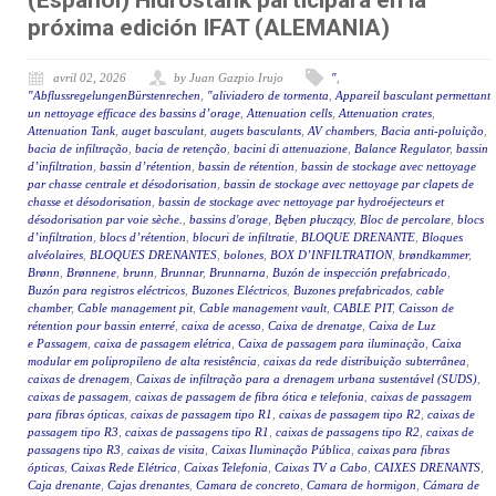
(Español) Hidrostank participará en la
próxima edición IFAT (ALEMANIA)
avril 02, 2026
by Juan Gazpio Irujo
"
,
"AbflussregelungenBürstenrechen
,
"aliviadero de tormenta
,
Appareil basculant permettant
un nettoyage efficace des bassins d’orage
,
Attenuation cells
,
Attenuation crates
,
Attenuation Tank
,
auget basculant
,
augets basculants
,
AV chambers
,
Bacia anti-poluição
,
bacia de infiltração
,
bacia de retenção
,
bacini di attenuazione
,
Balance Regulator
,
bassin
d’infiltration
,
bassin d’rétention
,
bassin de rétention
,
bassin de stockage avec nettoyage
par chasse centrale et désodorisation
,
bassin de stockage avec nettoyage par clapets de
chasse et désodorisation
,
bassin de stockage avec nettoyage par hydroéjecteurs et
désodorisation par voie sèche.
,
bassins d'orage
,
Bęben płuczący
,
Bloc de percolare
,
blocs
d’infiltration
,
blocs d’rétention
,
blocuri de infiltratie
,
BLOQUE DRENANTE
,
Bloques
alvéolaires
,
BLOQUES DRENANTES
,
bolones
,
BOX D’INFILTRATION
,
brøndkammer
,
Brønn
,
Brønnene
,
brunn
,
Brunnar
,
Brunnarna
,
Buzón de inspección prefabricado
,
Buzón para registros eléctricos
,
Buzones Eléctricos
,
Buzones prefabricados
,
cable
chamber
,
Cable management pit
,
Cable management vault
,
CABLE PIT
,
Caisson de
rétention pour bassin enterré
,
caixa de acesso
,
Caixa de drenatge
,
Caixa de Luz
e Passagem
,
caixa de passagem elétrica
,
Caixa de passagem para iluminação
,
Caixa
modular em polipropileno de alta resistência
,
caixas da rede distribuição subterrânea
,
caixas de drenagem
,
Caixas de infiltração para a drenagem urbana sustentável (SUDS)
,
caixas de passagem
,
caixas de passagem de fibra ótica e telefonia
,
caixas de passagem
para fibras ópticas
,
caixas de passagem tipo R1
,
caixas de passagem tipo R2
,
caixas de
passagem tipo R3
,
caixas de passagens tipo R1
,
caixas de passagens tipo R2
,
caixas de
passagens tipo R3
,
caixas de visita
,
Caixas Iluminação Pública
,
caixas para fibras
ópticas
,
Caixas Rede Elétrica
,
Caixas Telefonia
,
Caixas TV a Cabo
,
CAIXES DRENANTS
,
Caja drenante
,
Cajas drenantes
,
Camara de concreto
,
Camara de hormigon
,
Cámara de