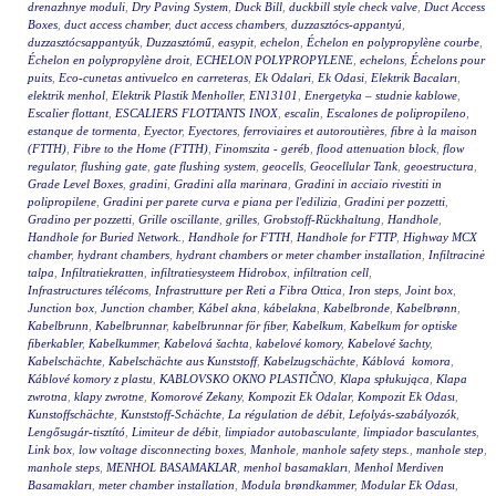
drenazhnye moduli
,
Dry Paving System
,
Duck Bill
,
duckbill style check valve
,
Duct Access
Boxes
,
duct access chamber
,
duct access chambers
,
duzzasztócs-appantyú
,
duzzasztócsappantyúk
,
Duzzasztómű
,
easypit
,
echelon
,
Échelon en polypropylène courbe
,
Échelon en polypropylène droit
,
ECHELON POLYPROPYLENE
,
echelons
,
Échelons pour
puits
,
Eco-cunetas antivuelco en carreteras
,
Ek Odalari
,
Ek Odasi
,
Elektrik Bacaları
,
elektrik menhol
,
Elektrik Plastik Menholler
,
EN13101
,
Energetyka – studnie kablowe
,
Escalier flottant
,
ESCALIERS FLOTTANTS INOX
,
escalin
,
Escalones de polipropileno
,
estanque de tormenta
,
Eyector
,
Eyectores
,
ferroviaires et autoroutières
,
fibre à la maison
(FTTH)
,
Fibre to the Home (FTTH)
,
Finomszita - geréb
,
flood attenuation block
,
flow
regulator
,
flushing gate
,
gate flushing system
,
geocells
,
Geocellular Tank
,
geoestructura
,
Grade Level Boxes
,
gradini
,
Gradini alla marinara
,
Gradini in acciaio rivestiti in
polipropilene
,
Gradini per parete curva e piana per l'edilizia
,
Gradini per pozzetti
,
Gradino per pozzetti
,
Grille oscillante
,
grilles
,
Grobstoff-Rückhaltung
,
Handhole
,
Handhole for Buried Network.
,
Handhole for FTTH
,
Handhole for FTTP
,
Highway MCX
chamber
,
hydrant chambers
,
hydrant chambers or meter chamber installation
,
Infiltracinė
talpa
,
Infiltratiekratten
,
infiltratiesysteem Hidrobox
,
infiltration cell
,
Infrastructures télécoms
,
Infrastrutture per Reti a Fibra Ottica
,
Iron steps
,
Joint box
,
Junction box
,
Junction chamber
,
Kábel akna
,
kábelakna
,
Kabelbronde
,
Kabelbrønn
,
Kabelbrunn
,
Kabelbrunnar
,
kabelbrunnar för fiber
,
Kabelkum
,
Kabelkum for optiske
fiberkabler
,
Kabelkummer
,
Kabelová šachta
,
kabelové komory
,
Kabelové šachty
,
Kabelschächte
,
Kabelschächte aus Kunststoff
,
Kabelzugschächte
,
Káblová komora
,
Káblové komory z plastu
,
KABLOVSKO OKNO PLASTIČNO
,
Klapa spłukująca
,
Klapa
zwrotna
,
klapy zwrotne
,
Komorové Zekany
,
Kompozit Ek Odalar
,
Kompozit Ek Odası
,
Kunstoffschächte
,
Kunststoff-Schächte
,
La régulation de débit
,
Lefolyás-szabályozók
,
Lengősugár-tisztító
,
Limiteur de débit
,
limpiador autobasculante
,
limpiador basculantes
,
Link box
,
low voltage disconnecting boxes
,
Manhole
,
manhole safety steps.
,
manhole step
,
manhole steps
,
MENHOL BASAMAKLAR
,
menhol basamakları
,
Menhol Merdiven
Basamakları
,
meter chamber installation
,
Modula brøndkammer
,
Modular Ek Odası
,