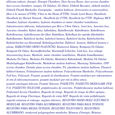
télécoms enfouis
,
drawpit
,
Drawpit Chambers
,
Duct Access Boxes
,
duct access chamber
,
duct access chambers
,
easypit
,
Ek Odalari
,
Ek Odasi
,
Elektrik Bacaları
,
elektrik menhol
,
Elektrik Plastik Menholler
,
Energetyka – studnie kablowe
,
ferroviaires et autoroutières
,
fibre à la maison (FTTH)
,
Fibre to the Home (FTTH)
,
Grade Level Boxes
,
Handhole
,
Handhole for Buried Network.
,
Handhole for FTTH
,
Handhole for FTTP
,
Highway MCX
chamber
,
hydrant chambers
,
hydrant chambers or meter chamber installation
,
Infrastructures télécoms
,
Infrastrutture per Reti a Fibra Ottica
,
Joint box
,
Junction box
,
Junction chamber
,
Kábel akna
,
kábelakna
,
Kabelbronde
,
Kabelbrønn
,
Kabelbrunn
,
Kabelbrunnar
,
kabelbrunnar för fiber
,
Kabelkum
,
Kabelkum for optiske fiberkabler
,
Kabelkummer
,
Kabelová šachta
,
kabelové komory
,
Kabelové šachty
,
Kabelschächte
,
Kabelschächte aus Kunststoff
,
Kabelzugschächte
,
Káblová komora
,
Káblové komory z
plastu
,
KABLOVSKO OKNO PLASTIČNO
,
Komorové Zekany
,
Kompozit Ek Odalar
,
Kompozit Ek Odası
,
Kunstoffschächte
,
Kunststoff-Schächte
,
Link box
,
low voltage
disconnecting boxes
,
Manhole
,
meter chamber installation
,
Modula brøndkammer
,
Modular Ek Odası
,
Modular-Ek-Odalar
,
Moduláris Kábelaknák
,
Modüler Ek Odalar
,
Modulopbygget Kabelbronde
,
Modułowa studnia kablowa
,
Muanyag Tiztitoakna
,
OSP
access chamber
,
Outside plant access chamber
,
Pit
,
plastikowe studnie kablowe
,
Plastové
káblové komory
,
Polietylenowe studnie kablowe
,
Polycarbonate Manholes
,
Polycarbonate
Pull box
,
Polyvault
,
Pozzetti
,
pozzetti di distribuzione
,
Pozzetti modulari per infrastrutture
di reti di telecomunicazioni
,
pozzetti modulari per reti in fibra ottica
,
pozzetti omologati telecom
,
Pozzetti Telecom
,
POZZETTO
,
POZZETTO MODULARE PER
F.O
,
POZZETTO TELECOM
,
prefabricados de concreto
,
Prefabrykowane studnie kablowe
,
Preformed Access Chambers
,
Regards de tirage
,
Regards de tirage de fibre optique.
,
Regards de tirage Electrique
,
Regards de visite AEP
,
Regards de visite préfabriqués
,
regards ventouse et vidange
,
registro eléctrico
,
REGISTRO HAND-HOLE ELÉCTRICO
MODULAR
,
REGISTRO PARA ALUMBRADO
,
REGISTRO PARA BAJA TENSION
,
REGISTRO PARA MEDIA TENSION
,
REGISTRO TELEFONICO
,
REGISTROS
ALUMBRADO
,
reinforced polypropylene manholes
,
Réseaux d'énergie
,
Réseaux