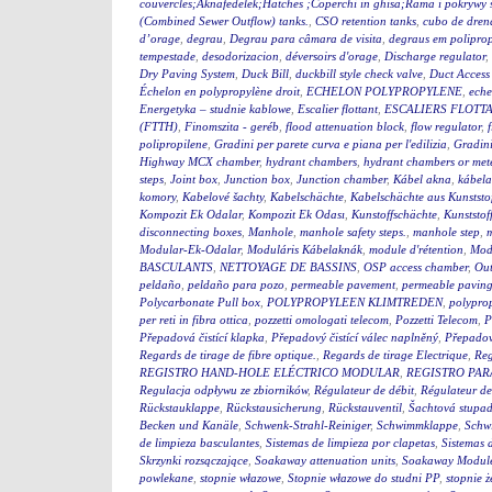
couvercles;Aknafedelek;Hatches ;Coperchi in ghisa;Rama i pokry
(Combined Sewer Outflow) tanks.
,
CSO retention tanks
,
cubo de dren
d’orage
,
degrau
,
Degrau para câmara de visita
,
degraus em polipro
tempestade
,
desodorizacion
,
déversoirs d'orage
,
Discharge regulator
,
Dry Paving System
,
Duck Bill
,
duckbill style check valve
,
Duct Access
Échelon en polypropylène droit
,
ECHELON POLYPROPYLENE
,
eche
Energetyka – studnie kablowe
,
Escalier flottant
,
ESCALIERS FLOTTA
(FTTH)
,
Finomszita - geréb
,
flood attenuation block
,
flow regulator
,
polipropilene
,
Gradini per parete curva e piana per l'edilizia
,
Gradini
Highway MCX chamber
,
hydrant chambers
,
hydrant chambers or mete
steps
,
Joint box
,
Junction box
,
Junction chamber
,
Kábel akna
,
kábel
komory
,
Kabelové šachty
,
Kabelschächte
,
Kabelschächte aus Kunststo
Kompozit Ek Odalar
,
Kompozit Ek Odası
,
Kunstoffschächte
,
Kunststof
disconnecting boxes
,
Manhole
,
manhole safety steps.
,
manhole step
,
m
Modular-Ek-Odalar
,
Moduláris Kábelaknák
,
module d'rétention
,
Modu
BASCULANTS
,
NETTOYAGE DE BASSINS
,
OSP access chamber
,
Out
peldaño
,
peldaño para pozo
,
permeable pavement
,
permeable pavin
Polycarbonate Pull box
,
POLYPROPYLEEN KLIMTREDEN
,
polyprop
per reti in fibra ottica
,
pozzetti omologati telecom
,
Pozzetti Telecom
,
P
Přepadová čistící klapka
,
Přepadový čistící válec naplněný
,
Přepadový
Regards de tirage de fibre optique.
,
Regards de tirage Electrique
,
Reg
REGISTRO HAND-HOLE ELÉCTRICO MODULAR
,
REGISTRO PA
Regulacja odpływu ze zbiorników
,
Régulateur de débit
,
Régulateur de
Rückstauklappe
,
Rückstausicherung
,
Rückstauventil
,
Šachtová stupad
Becken und Kanäle
,
Schwenk-Strahl-Reiniger
,
Schwimmklappe
,
Schw
de limpieza basculantes
,
Sistemas de limpieza por clapetas
,
Sistemas 
Skrzynki rozsączające
,
Soakaway attenuation units
,
Soakaway Modul
powlekane
,
stopnie włazowe
,
Stopnie włazowe do studni PP
,
stopnie ż