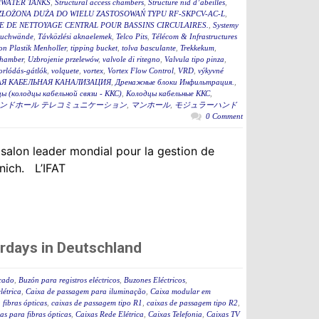
WATER TANKS
,
Structural access chambers
,
Structure nid d’abeilles
,
ZŁOŻONA DUŻA DO WIELU ZASTOSOWAŃ TYPU RF-SKPCV-AC-L
,
E DE NETTOYAGE CENTRAL POUR BASSINS CIRCULAIRES.
,
Systemy
auchwände
,
Távközlési aknaelemek
,
Telco Pits
,
Télécom & Infrastructures
n Plastik Menholler
,
tipping bucket
,
tolva basculante
,
Trekkekum
,
hamber
,
Uzbrojenie przelewów
,
valvole di ritegno
,
Valvula tipo pinza
,
torlódás-gátlók
,
volquete
,
vortex
,
Vortex Flow Control
,
VRD
,
výkyvné
Я КАБЕЛЬНАЯ КАНАЛИЗАЦИЯ
,
Дренажные блоки Инфильтрация.
,
ы (колодцы кабельной связи - ККС)
,
Колодцы кабельные ККС
,
ンドホール テレコミュニケーション
,
マンホール
,
モジュラーハンド
0 Comment
 salon leader mondial pour la gestion de
nich. L’IFAT
rdays in Deutschland
icado
,
Buzón para registros eléctricos
,
Buzones Eléctricos
,
létrica
,
Caixa de passagem para iluminação
,
Caixa modular em
fibras ópticas
,
caixas de passagem tipo R1
,
caixas de passagem tipo R2
,
as para fibras ópticas
,
Caixas Rede Elétrica
,
Caixas Telefonia
,
Caixas TV