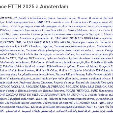
rence FTTH 2025 à Amsterdam
שוחות לתאי
,
AV chambers
,
brøndkammer
,
Brønn
,
Brønnene
,
brunn
,
Brunnar
,
Brunnarna
,
Buzón d
 pit
,
Cable management vault
,
CABLE PIT
,
caixa de acesso
,
Caixa de Luz e Passagem
,
caixa de 
terrânea
,
caixas de passagem
,
caixas de passagem de fibra ótica e telefonia
,
caixas de passagem p
 Pública
,
caixas para fibras ópticas
,
Caixas Rede Elétrica
,
Caixas Telefonia
,
Caixas TV a Cabo
,
C
a FTTH
,
camara modular
,
Cámara para ductos subterráneos
,
Cámara para fibra óptica
,
Cámara
ecomunicaciones
,
Camereta de jonctionare FO
,
CAMERETE DE ACCES MODULARE
,
cameretta
E PENTRU CABLURI ELECTRICE SI TELECOMUNICATII
,
Camine petru retele de canalizare
,
nspectie
,
catchpit
,
CATV
,
Chambre composite
,
Chambre composite travaux publics
,
Chambre de r
réfabriquées telecom
,
Chambres thermoplastiques pour réseaux télécoms enfouis
,
drawpit
,
Drawp
menhol
,
Elektrik Plastik Menholler
,
Energetyka – studnie kablowe
,
ferroviaires et autoroutières
,
fib
hole for FTTP
,
Highway MCX chamber
,
hydrant chambers
,
hydrant chambers or meter chamber in
Kabelbronde
,
Kabelbrønn
,
Kabelbrunn
,
Kabelbrunnar
,
kabelbrunnar för fiber
,
Kabelkum
,
Kabelku
ff
,
Kabelzugschächte
,
Káblová komora
,
Káblové komory z plastu
,
Komorové Zekany
,
Kompozit E
lation
,
Modula brøndkammer
,
Modular Ek Odası
,
Modular-Ek-Odalar
,
Moduláris Kábelaknák
,
M
access chamber
,
Pit
,
plastikowe studnie kablowe
,
Plastové káblové komory
,
Polietylenowe studnie 
di reti di telecomunicazioni
,
pozzetti modulari per reti in fibra ottica
,
pozzetti omologati telecom
,
studnie kablowe
,
Preformed Access Chambers
,
Regards de tirage
,
Regards de tirage de fibre opti
ÉCTRICO MODULAR
,
REGISTRO PARA ALUMBRADO
,
REGISTRO PARA BAJA TENSION
,
REG
eaux d'énergie
,
Réseaux ferroviaires
,
Réseaux Télécoms
,
RÖGAR (MENHOL)
,
ŠAHT
,
Schouwputt
OWA ZŁOŻONA DUŻA DO WIELU ZASTOSOWAŃ TYPU RF-SKPCV-AC-L
,
Studnie kablowe
,
stu
mbers
,
Távközlési aknaelemek
,
Telco Pits
,
Télécom & Infrastructuresautoroutières
,
telecommunicat
mer
,
Underground Access Chambers
,
Underground Enclosures
,
UTX chamber
,
Vault
,
VRD
,
ГОРО
Колодцы кабельные ККС
,
Колодцы кабельные телекоммуникационные (ККТ)
,
غرفة تفتيش
,
غرفة تفتيش للإضاءة العمومية
,
غرفة تفتيش لكابلات الاتصالات
,
غرفة تفتيش
,
سلكية