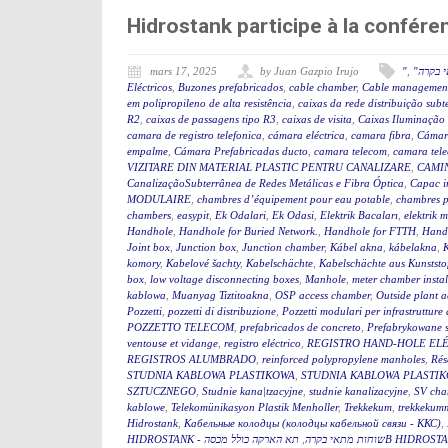
Hidrostank participe à la confé
mars 17, 2025
by Juan Gazpio Irujo
"
,
" בקרה
Eléctricos
,
Buzones prefabricados
,
cable chamber
,
Cable management
em polipropileno de alta resistência
,
caixas da rede distribuição sub
R2
,
caixas de passagens tipo R3
,
caixas de visita
,
Caixas Iluminação
camara de registro telefonica
,
cámara eléctrica
,
camara fibra
,
Cámar
empalme
,
Cámara Prefabricadas ducto
,
camara telecom
,
camara tel
VIZITARE DIN MATERIAL PLASTIC PENTRU CANALIZARE
,
CAMIN
CanalizaçãoSubterrânea de Redes Metálicas e Fibra Óptica
,
Capac i
MODULAIRE
,
chambres d’équipement pour eau potable
,
chambres p
chambers
,
easypit
,
Ek Odalari
,
Ek Odasi
,
Elektrik Bacaları
,
elektrik 
Handhole
,
Handhole for Buried Network.
,
Handhole for FTTH
,
Hand
Joint box
,
Junction box
,
Junction chamber
,
Kábel akna
,
kábelakna
,
komory
,
Kabelové šachty
,
Kabelschächte
,
Kabelschächte aus Kunststo
box
,
low voltage disconnecting boxes
,
Manhole
,
meter chamber instal
kablowa
,
Muanyag Tiztitoakna
,
OSP access chamber
,
Outside plant 
Pozzetti
,
pozzetti di distribuzione
,
Pozzetti modulari per infrastrutture 
POZZETTO TELECOM
,
prefabricados de concreto
,
Prefabrykowane 
ventouse et vidange
,
registro eléctrico
,
REGISTRO HAND-HOLE EL
REGISTROS ALUMBRADO
,
reinforced polypropylene manholes
,
Rés
STUDNIA KABLOWA PLASTIKOWA
,
STUDNIA KABLOWA PLASTIK
SZTUCZNEGO
,
Studnie kana|tzacyjne
,
studnie kanalizacyjne
,
SV cha
kablowe
,
Telekomünikasyon Plastik Menholler
,
Trekkekum
,
trekkekum
Hidrostank
,
Кабельные колодцы (колодцы кабельной связи - ККС)
,
,
HIDROSTANK - שוחות מתאי בקרה