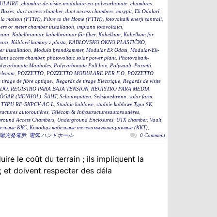
ULAIRE
,
chambre-de-visite-modulaire-en-polycarbonate
,
chambres
 Boxes
,
duct access chamber
,
duct access chambers
,
easypit
,
Ek Odalari
,
à la maison (FTTH)
,
Fibre to the Home (FTTH)
,
fotovoltaik enerji santrali
,
rs or meter chamber installation
,
impianti fotovoltaici
,
runn
,
Kabelbrunnar
,
kabelbrunnar för fiber
,
Kabelkum
,
Kabelkum for
ora
,
Káblové komory z plastu
,
KABLOVSKO OKNO PLASTIČNO
,
r installation
,
Modula brøndkammer
,
Modular Ek Odası
,
Modular-Ek-
lant access chamber
,
photovoltaic solar power plant
,
Photovoltaik-
lycarbonate Manholes
,
Polycarbonate Pull box
,
Polyvault
,
Pozzetti
,
Telecom
,
POZZETTO
,
POZZETTO MODULARE PER F.O
,
POZZETTO
tirage de fibre optique.
,
Regards de tirage Electrique
,
Regards de visite
ADO
,
REGISTRO PARA BAJA TENSION
,
REGISTRO PARA MEDIA
ÖGAR (MENHOL)
,
ŠAHT
,
Schouwputten
,
Seksjonsbrønn
,
solar farm
,
TYPU RF-SKPCV-AC-L
,
Studnie kablowe
,
studnie kablowe Typu SK
,
ructures autoroutières
,
Télécom & Infrastructuresautoroutières
,
round Access Chambers
,
Underground Enclosures
,
UTX chamber
,
Vault
,
ельные ККС
,
Колодцы кабельные телекоммуникационные (ККТ)
,
陽光発電所
,
電気 ハンドホール
0 Comment
re le coût du terrain ; ils impliquent la
; et doivent respecter des déla