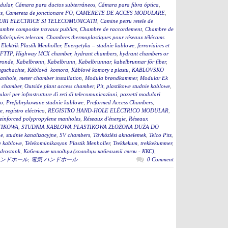
dular
,
Cámara para ductos subterráneos
,
Cámara para fibra óptica
,
s
,
Camereta de jonctionare FO
,
CAMERETE DE ACCES MODULARE
,
RI ELECTRICE SI TELECOMUNICATII
,
Camine petru retele de
ambre composite travaux publics
,
Chambre de raccordement
,
Chambre de
fabriquées telecom
,
Chambres thermoplastiques pour réseaux télécoms
,
Elektrik Plastik Menholler
,
Energetyka – studnie kablowe
,
ferroviaires et
 FTTP
,
Highway MCX chamber
,
hydrant chambers
,
hydrant chambers or
ronde
,
Kabelbrønn
,
Kabelbrunn
,
Kabelbrunnar
,
kabelbrunnar för fiber
,
ugschächte
,
Káblová komora
,
Káblové komory z plastu
,
KABLOVSKO
anhole
,
meter chamber installation
,
Modula brøndkammer
,
Modular Ek
 chamber
,
Outside plant access chamber
,
Pit
,
plastikowe studnie kablowe
,
lari per infrastrutture di reti di telecomunicazioni
,
pozzetti modulari
to
,
Prefabrykowane studnie kablowe
,
Preformed Access Chambers
,
ge
,
registro eléctrico
,
REGISTRO HAND-HOLE ELÉCTRICO MODULAR
,
einforced polypropylene manholes
,
Réseaux d'énergie
,
Réseaux
TIKOWA
,
STUDNIA KABLOWA PLASTIKOWA ZŁOŻONA DUŻA DO
ne
,
studnie kanalizacyjne
,
SV chambers
,
Távközlési aknaelemek
,
Telco Pits
,
e kablowe
,
Telekomünikasyon Plastik Menholler
,
Trekkekum
,
trekkekummer
,
drostank
,
Кабельные колодцы (колодцы кабельной связи - ККС)
,
ンドホール
,
電気 ハンドホール
0 Comment