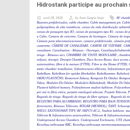
Hidrostank participe au prochai
avril 28, 2026
by Juan Gazpio Irujo
AV chamb
Buzones prefabricados
,
cable chamber
,
Cable management pit
,
Cable
polipropileno de alta resistência
,
caixas da rede distribuição subterr
caixas de passagem tipo R3
,
caixas de passagens tipo R1
,
caixas de 
a Cabo
,
Camara de concreto
,
Camara de hormigon
,
Cámara de insp
Cámara para telecomunicaciones
,
camara prefabricada
,
cámara pre
cameretta
,
CĂMINE DE CANALIZARE
,
CAMINE DE VIZITARE
,
CAM
canalizare
,
Canalisation - Réseaux - Ouvrages
,
CanalizaçãoSubterrân
tirage - Réseaux secs
,
CHAMBRE DE VISITE MODULAIRE
,
chambre
enfouis
,
drawpit
,
Drawpit Chambers
,
Duct Access Boxes
,
duct access
autoroutières
,
fibre à la maison (FTTH)
,
Fibre to the Home (FTTH)
,
meter chamber installation
,
Infrastructures télécoms
,
Infrastrutture pe
Kabelkum
,
Kabelkum for optiske fiberkabler
,
Kabelkummer
,
Kabelová
OKNO PLASTIČNO
,
Komorové Zekany
,
Kompozit Ek Odalar
,
Kompozi
Odası
,
Modular-Ek-Odalar
,
Moduláris Kábelaknák
,
Modüler Ek Odal
Plastové káblové komory
,
Polietylenowe studnie kablowe
,
Polycarbon
per reti in fibra ottica
,
pozzetti omologati telecom
,
Pozzetti Telecom
,
P
Regards de tirage
,
Regards de tirage de fibre optique.
,
Regards de tir
REGISTRO PARA ALUMBRADO
,
REGISTRO PARA BAJA TENSION
ferroviaires
,
Réseaux Télécoms
,
RÖGAR (MENHOL)
,
ŠAHT
,
Schouwp
WIELU ZASTOSOWAŃ TYPU RF-SKPCV-AC-L
,
Studnie kablowe
,
stu
Télécom & Infrastructures autoroutières
,
Télécom & Infrastructuresau
Underground Access Chambers
,
Underground Enclosures
,
UTX cham
Колодцы кабельные ККС
,
Колодцы кабельные телекоммуникацион