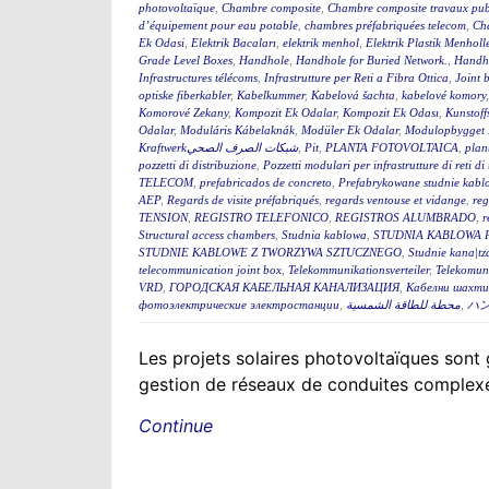
photovoltaïque
,
Chambre composite
,
Chambre composite travaux pub
d’équipement pour eau potable
,
chambres préfabriquées telecom
,
Cha
Ek Odasi
,
Elektrik Bacaları
,
elektrik menhol
,
Elektrik Plastik Menholl
Grade Level Boxes
,
Handhole
,
Handhole for Buried Network.
,
Handh
Infrastructures télécoms
,
Infrastrutture per Reti a Fibra Ottica
,
Joint 
optiske fiberkabler
,
Kabelkummer
,
Kabelová šachta
,
kabelové komory
Komorové Zekany
,
Kompozit Ek Odalar
,
Kompozit Ek Odası
,
Kunstoff
Odalar
,
Moduláris Kábelaknák
,
Modüler Ek Odalar
,
Modulopbygget 
Kraftwerkشبكات الصرف الصحي
,
Pit
,
PLANTA FOTOVOLTAICA
,
plan
pozzetti di distribuzione
,
Pozzetti modulari per infrastrutture di reti d
TELECOM
,
prefabricados de concreto
,
Prefabrykowane studnie kabl
AEP
,
Regards de visite préfabriqués
,
regards ventouse et vidange
,
reg
TENSION
,
REGISTRO TELEFONICO
,
REGISTROS ALUMBRADO
,
r
Structural access chambers
,
Studnia kablowa
,
STUDNIA KABLOWA 
STUDNIE KABLOWE Z TWORZYWA SZTUCZNEGO
,
Studnie kana|tz
telecommunication joint box
,
Telekommunikationsverteiler
,
Telekomun
VRD
,
ГОРОДСКАЯ КАБЕЛЬНАЯ КАНАЛИЗАЦИЯ
,
Кабелни шахти 
фотоэлектрические электростанции
,
محطة للطاقة الشمسية
,
ハ
Les projets solaires photovoltaïques sont g
gestion de réseaux de conduites complexes
Continue