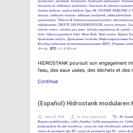
stormscreen
,
stormtank
,
Stormwater
,
Stormwater attenuation
,
Stormwa
Structures de infiltration modulaires
,
Structures de rétention modulair
Studnie kablowe
,
studnie kablowe Typu SK
,
STUDNIE KABLOWE Z 
drenażu
,
szikkasztó rendszer
,
szikkasztó rendszerek
,
szikkasztórendszer
,
autoroutières
,
Télécom & Infrastructuresautoroutières
,
telecommunica
trekkekummer
,
TREPTE DIN POLIPROPILENĂ
,
trincee drenanti
,
Und
valvula vortice
,
valvulas pico pato
,
válvulas reguladoras de caudal
,
česle
,
Výkyvný paprskový čistič
,
Water flush
,
Water screen
,
Yağmur Suy
дренажные модули
,
Дренажные системы
,
Инфильтрационные бл
Колодцы кабельные телекоммуникационные (ККТ)
,
Опорные скоб
ホール
,
電気 ハンドホール
HIDROSTANK poursuit son engagement interna
l’eau, des eaux usées, des déchets et des
Continue
(Español) Hidrostank modularen K
mars 24, 2026
by Juan Gazpio Irujo
AV chamb
Buzones prefabricados
,
cable chamber
,
Cable management pit
,
Cable
polipropileno de alta resistência
,
caixas da rede distribuição subterr
caixas de passagem tipo R3
,
caixas de passagens tipo R1
,
caixas de 