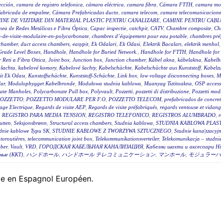
ección
,
camara de registro telefonica
,
cámara eléctrica
,
camara fibra
,
Cámara FTTH
,
camara mo
fabricada de empalme
,
Cámara Prefabricadas ducto
,
camara telecom
,
camara telecomunicacione
INE DE VIZITARE DIN MATERIAL PLASTIC PENTRU CANALIZARE
,
CAMINE PENTRU CABLU
ea de Redes Metálicas e Fibra Óptica
,
Capac inspectie
,
catchpit
,
CATV
,
Chambre composite
,
Ch
-de-visite-modulaire-en-polycarbonate
,
chambres d’équipement pour eau potable
,
chambres pré
 chamber
,
duct access chambers
,
easypit
,
Ek Odalari
,
Ek Odasi
,
Elektrik Bacaları
,
elektrik menhol
Grade Level Boxes
,
Handhole
,
Handhole for Buried Network.
,
Handhole for FTTH
,
Handhole for
r Reti a Fibra Ottica
,
Joint box
,
Junction box
,
Junction chamber
,
Kábel akna
,
kábelakna
,
Kabelb
 šachta
,
kabelové komory
,
Kabelové šachty
,
Kabelschächte
,
Kabelschächte aus Kunststoff
,
Kabelz
t Ek Odası
,
Kunstoffschächte
,
Kunststoff-Schächte
,
Link box
,
low voltage disconnecting boxes
,
M
ar
,
Modulopbygget Kabelbronde
,
Modułowa studnia kablowa
,
Muanyag Tiztitoakna
,
OSP access
ate Manholes
,
Polycarbonate Pull box
,
Polyvault
,
Pozzetti
,
pozzetti di distribuzione
,
Pozzetti modu
OZZETTO
,
POZZETTO MODULARE PER F.O
,
POZZETTO TELECOM
,
prefabricados de concre
age Electrique
,
Regards de visite AEP
,
Regards de visite préfabriqués
,
regards ventouse et vidan
,
REGISTRO PARA MEDIA TENSION
,
REGISTRO TELEFONICO
,
REGISTROS ALUMBRADO
,
r
utten
,
Seksjonsbrønn
,
Structural access chambers
,
Studnia kablowa
,
STUDNIA KABLOWA PLAS
dnie kablowe Typu SK
,
STUDNIE KABLOWE Z TWORZYWA SZTUCZNEGO
,
Studnie kana|tzacyj
toroutières
,
telecommunication joint box
,
Telekommunikationsverteiler
,
Telekomunikacja – studni
ber
,
Vault
,
VRD
,
ГОРОДСКАЯ КАБЕЛЬНАЯ КАНАЛИЗАЦИЯ
,
Кабелни шахти и аксесоари Hi
ные (ККТ)
,
ハンドホール
,
ハンドホール テレコミュニケーション
,
マンホール
,
モジュラーハ
ble en Espagnol Européen.