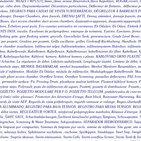
wy studzienki ;WŁAZY I WPUSTY;Люки;Люки легкие;Brunnslock;Baca Kapakları; RÖGAR;covers
,
aje
,
cubo dren
,
Dagvattenkassetter
,
Décanteurs particulaires
,
Déflecteur de flottants.
,
déflecteur p
pileno
,
DEGRAUS PARA CAIXAS DE VISITA SUBTERRÂNEAS
,
DÉGRILLEUR À BARREAUX P
drawpit
,
Drawpit Chambers
,
dren francés
,
DRENAJ ŞAFTI
,
Drenaj sistemleri
,
drenaje francés
,
dr
 Boxes
,
duct access chamber
,
duct access chambers
,
duzzasztócs-appantyú
,
duzzasztócsappantyúk
lons
,
Échelons pour puits
,
Eco-cunetas antivuelco en carreteras
,
Ek Odalari
,
Ek Odasi
,
Elektrik 
NTS INOX
,
escalin
,
Escalones de polipropileno
,
estanque de tormenta
,
Eyector
,
Eyectores
,
ferrov
flushing gate
,
gate flushing system
,
geocells
,
Geocellular Tank
,
geoestructura
,
Grade Level Boxes
 per pozzetti
,
Gradino per pozzetti
,
Grille oscillante
,
grilles
,
Grobstoff-Rückhaltung
,
Handhole
,
H
r chamber installation
,
Infiltracinė talpa
,
Infiltratiekratten
,
infiltratiesysteem Hidrobox
,
infiltrati
akna
,
Kabelbronde
,
Kabelbrønn
,
Kabelbrunn
,
Kabelbrunnar
,
kabelbrunnar för fiber
,
Kabelkum
,
K
ff
,
Kabelzugschächte
,
Káblová komora
,
Káblové komory z plastu
,
KABLOVSKO OKNO PLASTI
f-Schächte
,
La régulation de débit
,
Lefolyás-szabályozók
,
Lengősugár-tisztító
,
Limiteur de débit
,
l
anhole steps
,
MENHOL BASAMAKLAR
,
menhol basamakları
,
Menhol Merdiven Basamakları
,
me
le d’infiltration
,
Modüler Ek Odalar
,
módulo de infiltración
,
Modulopbygget Kabelbronde
,
Mod
side plant access chamber
,
Overflow Screen
,
Overflow Screening
,
pantallas deflectoras
,
PAS Scre
g
,
permeable surface
,
Pit
,
Pivoting Drum
,
plastikowe studnie kablowe
,
Plastové káblové komory
,
P
ylene steps
,
Polyvault
,
pozo-de-infiltracion-de-aguas
,
Pozzetti
,
pozzetti di distribuzione
,
Pozzetti
OZZETTO
,
POZZETTO MODULARE PER F.O
,
POZZETTO TELECOM
,
prefabricados de concre
 čistící válec plovoucí
,
Protection des déversoirs d'orage
,
Rain block
,
Rainwater Harvesting
,
Réc
ards de visite AEP
,
Regards de visite préfabriqués
,
regards ventouse et vidange
,
Regen-überlauf
RA ALUMBRADO
,
REGISTRO PARA BAJA TENSION
,
REGISTRO PARA MEDIA TENSION
,
REGI
 débit vortex
,
REGULATEUR VORTEX
,
reinforced polypropylene manholes
,
Réseaux d'énergie
,
R
la
,
ŠAHT
,
SAUL
,
Schachtabdeckungen;Šachtové kanalizační poklopy;Tampons
,
Schouwputten
,
ingrechen
,
Screening & Water Treatment
,
Seksjonsbrønn
,
SEPARADOR HIDRODINÁMICO
,
Sépa
de limpieza por compuertas
,
Sistemas de limpieza por vacío
,
sisteme de infiltratie
,
Sita gęste
,
sito 
es
,
sokaway bobex
,
Spłukiwanie wychyłowe –ruchome
,
Spülkippen
,
Stauklappe
,
Steel Step
,
Steig
eliwne
,
Stopnie złazowe
,
Storm attenuation
,
Storm Cells
,
Storm overflow Screen
,
Storm Tank & Se