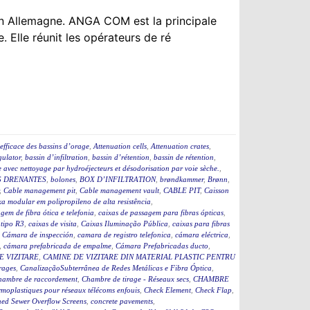
n Allemagne. ANGA COM est la principale
. Elle réunit les opérateurs de ré
efficace des bassins d’orage
,
Attenuation cells
,
Attenuation crates
,
ulator
,
bassin d’infiltration
,
bassin d’rétention
,
bassin de rétention
,
 avec nettoyage par hydroéjecteurs et désodorisation par voie sèche.
,
 DRENANTES
,
bolones
,
BOX D’INFILTRATION
,
brøndkammer
,
Brønn
,
,
Cable management pit
,
Cable management vault
,
CABLE PIT
,
Caisson
a modular em polipropileno de alta resistência
,
gem de fibra ótica e telefonia
,
caixas de passagem para fibras ópticas
,
 tipo R3
,
caixas de visita
,
Caixas Iluminação Pública
,
caixas para fibras
,
Cámara de inspección
,
camara de registro telefonica
,
cámara eléctrica
,
,
cámara prefabricada de empalme
,
Cámara Prefabricadas ducto
,
E VIZITARE
,
CAMINE DE VIZITARE DIN MATERIAL PLASTIC PENTRU
rages
,
CanalizaçãoSubterrânea de Redes Metálicas e Fibra Óptica
,
hambre de raccordement
,
Chambre de tirage - Réseaux secs
,
CHAMBRE
moplastiques pour réseaux télécoms enfouis
,
Check Element
,
Check Flap
,
ed Sewer Overflow Screens
,
concrete pavements
,