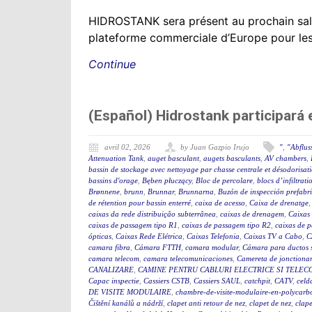
HIDROSTANK sera présent au prochain sal
plateforme commerciale d’Europe pour les se
Continue
(Español) Hidrostank participará
avril 02, 2026
by Juan Gazpio Irujo
"
,
"Abflus
Attenuation Tank
,
auget basculant
,
augets basculants
,
AV chambers
,
bassin de stockage avec nettoyage par chasse centrale et désodorisat
bassins d'orage
,
Bęben płuczący
,
Bloc de percolare
,
blocs d’infiltrati
Brønnene
,
brunn
,
Brunnar
,
Brunnarna
,
Buzón de inspección prefabr
de rétention pour bassin enterré
,
caixa de acesso
,
Caixa de drenatge
caixas da rede distribuição subterrânea
,
caixas de drenagem
,
Caixas
caixas de passagem tipo R1
,
caixas de passagem tipo R2
,
caixas de 
ópticas
,
Caixas Rede Elétrica
,
Caixas Telefonia
,
Caixas TV a Cabo
,
C
camara fibra
,
Cámara FTTH
,
camara modular
,
Cámara para ductos 
camara telecom
,
camara telecomunicaciones
,
Camereta de jonctiona
CANALIZARE
,
CAMINE PENTRU CABLURI ELECTRICE SI TELEC
Capac inspectie
,
Cassiers CSTB
,
Cassiers SAUL
,
catchpit
,
CATV
,
celd
DE VISITE MODULAIRE
,
chambre-de-visite-modulaire-en-polycarb
Čištění kanálů a nádrží
,
clapet anti retour de nez
,
clapet de nez
,
clape