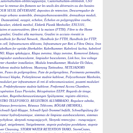
Csatornahullám-öblítőcsappantyú
,
Csatornahullám-öblítődob
,
CSO
our la retenue des flottants sur les seuils des déversoirs ou des bassins
OUR SEUIL DÉVERSANT
,
depositos de retencion
,
Descarregador de
enaje urbano sostenible
,
drenajeurbanosostenible
,
drenazhnye moduli
,
,
Duzzasztómű
,
easypit
,
echelon
,
Échelon en polypropylène courbe
,
Bacaları
,
elektrik menhol
,
Elektrik Plastik Menholler
,
EN13101
,
iaires et autoroutières
,
fibre à la maison (FTTH)
,
Fibre to the Home
,
gradini
,
Gradini alla marinara
,
Gradini in acciaio rivestiti in
andhole for Buried Network.
,
Handhole for FTTH
,
Handhole for FTTP
,
on cell
,
Infrastructures télécoms
,
Infrastrutture per Reti a Fibra Ottica
,
Iron
abelkum for optiske fiberkabler
,
Kabelkummer
,
Kabelová šachta
,
kabelové
ČNO
,
Klapa spłukująca
,
Klapa zwrotna
,
klapy zwrotne
,
Komorové Zekany
,
impiador autobasculante
,
limpiador basculantes
,
Link box
,
low voltage
ter chamber installation
,
Modula brøndkammer
,
Modular Ek Odası
,
ułowa studnia kablowa
,
Muanyag Tiztitoakna
,
NETEJADORS
en
,
Pasos de polipropileno
,
Pate de polipropileno
,
Pavimento permeable
,
lovoucí klapka
,
Polietylenowe studnie kablowe
,
Polycarbonate Manholes
,
 modulari per infrastrutture di reti di telecomunicazioni
,
pozzetti modulari
to
,
Prefabrykowane studnie kablowe
,
Preformed Access Chambers
,
upération Eaux Pluviales
,
Récupération EEPP
,
Regards de tirage
,
becken
,
Regenbeckenausrüstungen Spülsysteme
,
registro eléctrico
,
STRO TELEFONICO
,
REGISTROS ALUMBRADO
,
Regulace odtoku
,
éseaux ferroviaires
,
Réseaux Télécoms
,
RÖGAR (MENHOL)
,
Schwall-Spül-Klappe
,
Schwall-Spül-Trommel befüllt
,
Schwallspülung für
rateur hydrodynamique
,
sistemas de limpieza autobasculantes
,
sistemas
wychyłowe
,
skrzynek rozsączających
,
Skrzynki retencyjno - rozsączające
,
bügel
,
steigelement
,
Steigelemente
,
stopnie podwójne powlekane
,
stopnie
wer Cleansing
,
STORM WATER RETENTION TANKS
,
StormCrates
,