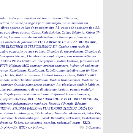
cado
,
Buzón para registros eléctricos
,
Buzones Eléctricos
,
létrica
,
Caixa de passagem para iluminação
,
Caixa modular em
fibras ópticas
,
caixas de passagem tipo R1
,
caixas de passagem tipo R2
,
as para fibras ópticas
,
Caixas Rede Elétrica
,
Caixas Telefonia
,
Caixas TV
dular
,
Cámara para ductos subterráneos
,
Cámara para fibra óptica
,
s
,
Camereta de jonctionare FO
,
CAMERETE DE ACCES MODULARE
,
RI ELECTRICE SI TELECOMUNICATII
,
Camine petru retele de
ambre composite travaux publics
,
Chambre de raccordement
,
Chambre de
fabriquées telecom
,
Chambres thermoplastiques pour réseaux télécoms
,
Elektrik Plastik Menholler
,
Energetyka – studnie kablowe
,
ferroviaires et
 FTTP
,
Highway MCX chamber
,
hydrant chambers
,
hydrant chambers or
ronde
,
Kabelbrønn
,
Kabelbrunn
,
Kabelbrunnar
,
kabelbrunnar för fiber
,
ugschächte
,
Káblová komora
,
Káblové komory z plastu
,
KABLOVSKO
anhole
,
meter chamber installation
,
Modula brøndkammer
,
Modular Ek
 chamber
,
Outside plant access chamber
,
Pit
,
plastikowe studnie kablowe
,
lari per infrastrutture di reti di telecomunicazioni
,
pozzetti modulari
to
,
Prefabrykowane studnie kablowe
,
Preformed Access Chambers
,
ge
,
registro eléctrico
,
REGISTRO HAND-HOLE ELÉCTRICO MODULAR
,
einforced polypropylene manholes
,
Réseaux d'énergie
,
Réseaux
TIKOWA
,
STUDNIA KABLOWA PLASTIKOWA ZŁOŻONA DUŻA DO
ne
,
studnie kanalizacyjne
,
SV chambers
,
Távközlési aknaelemek
,
Telco Pits
,
e kablowe
,
Telekomünikasyon Plastik Menholler
,
Trekkekum
,
trekkekummer
,
drostank
,
Кабельные колодцы (колодцы кабельной связи - ККС)
,
ンドホール
,
電気 ハンドホール
0 Comment