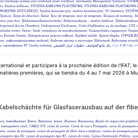
ter discharge systems and combined sewer overflows
,
Stormwater Management Solutions
,
STORM
es
,
Studnia kablowa
,
STUDNIA KABLOWA PLASTIKOWA
,
STUDNIA KABLOWA PLASTIKOWA 
TWORZYWA SZTUCZNEGO
,
Studnie kana|tzacyjne
,
studnie kanalizacyjne
,
SV chambers
,
SYSTÈM
Tamices
,
Tamis de déversoir
,
Tamiz
,
Tanc de tempesta
,
tanc de tempestes
,
Tanques de tormenta
,
T
tion joint box
,
Telekommunikationsverteiler
,
Telekomunikacja – studnie kablowe
,
Telekomünikasyo
erground Access Chambers
,
Underground Enclosures
,
Unité d'infiltration ou de stockage
,
UTX c
valvulas vortex
,
Vanne
,
Vault
,
vertedouro de transbordamento
,
Visszatorlódás-csappantyú
,
Vissza
u Yönetim Sistemi
,
Zabezpieczenia przeciw-cofkowe
,
Zajištění zádrže
,
Zpetná klapka
,
ГОРОДСКА
оки
,
инфильтрационных модулей
,
Кабелни шахти и аксесоари Hidrostank
,
Кабельные колодц
ы
,
сертификат ТР
,
Скобы ходовые
,
خطوات غرف التفتيش
,
تنك مانع العواصف
,
ハンドホール
,
ハ
tional et participera à la prochaine édition de l’IFAT, le
 matières premières, qui se tiendra du 4 au 7 mai 2026 à Mu
abelschächte für Glasfaserausbau auf der fibe
ers
,
brøndkammer
,
Brønn
,
Brønnene
,
brunn
,
Brunnar
,
Brunnarna
,
Buzón de inspección prefabr
 management vault
,
CABLE PIT
,
caixa de acesso
,
Caixa de Luz e Passagem
,
caixa de passagem e
ânea
,
caixas de passagem
,
caixas de passagem de fibra ótica e telefonia
,
caixas de passagem para 
passagens tipo R2
,
caixas de passagens tipo R3
,
caixas de visita
,
Caixas Iluminação Pública
,
caix