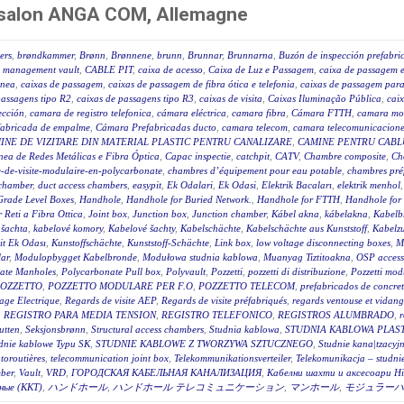
n salon ANGA COM, Allemagne
ers
,
brøndkammer
,
Brønn
,
Brønnene
,
brunn
,
Brunnar
,
Brunnarna
,
Buzón de inspección prefabri
 management vault
,
CABLE PIT
,
caixa de acesso
,
Caixa de Luz e Passagem
,
caixa de passagem e
ânea
,
caixas de passagem
,
caixas de passagem de fibra ótica e telefonia
,
caixas de passagem para 
passagens tipo R2
,
caixas de passagens tipo R3
,
caixas de visita
,
Caixas Iluminação Pública
,
caix
ección
,
camara de registro telefonica
,
cámara eléctrica
,
camara fibra
,
Cámara FTTH
,
camara mo
fabricada de empalme
,
Cámara Prefabricadas ducto
,
camara telecom
,
camara telecomunicacione
INE DE VIZITARE DIN MATERIAL PLASTIC PENTRU CANALIZARE
,
CAMINE PENTRU CABLU
ea de Redes Metálicas e Fibra Óptica
,
Capac inspectie
,
catchpit
,
CATV
,
Chambre composite
,
Ch
-de-visite-modulaire-en-polycarbonate
,
chambres d’équipement pour eau potable
,
chambres pré
 chamber
,
duct access chambers
,
easypit
,
Ek Odalari
,
Ek Odasi
,
Elektrik Bacaları
,
elektrik menhol
Grade Level Boxes
,
Handhole
,
Handhole for Buried Network.
,
Handhole for FTTH
,
Handhole for
r Reti a Fibra Ottica
,
Joint box
,
Junction box
,
Junction chamber
,
Kábel akna
,
kábelakna
,
Kabelb
 šachta
,
kabelové komory
,
Kabelové šachty
,
Kabelschächte
,
Kabelschächte aus Kunststoff
,
Kabelz
t Ek Odası
,
Kunstoffschächte
,
Kunststoff-Schächte
,
Link box
,
low voltage disconnecting boxes
,
M
ar
,
Modulopbygget Kabelbronde
,
Modułowa studnia kablowa
,
Muanyag Tiztitoakna
,
OSP access
ate Manholes
,
Polycarbonate Pull box
,
Polyvault
,
Pozzetti
,
pozzetti di distribuzione
,
Pozzetti modu
OZZETTO
,
POZZETTO MODULARE PER F.O
,
POZZETTO TELECOM
,
prefabricados de concre
age Electrique
,
Regards de visite AEP
,
Regards de visite préfabriqués
,
regards ventouse et vidan
,
REGISTRO PARA MEDIA TENSION
,
REGISTRO TELEFONICO
,
REGISTROS ALUMBRADO
,
r
utten
,
Seksjonsbrønn
,
Structural access chambers
,
Studnia kablowa
,
STUDNIA KABLOWA PLAS
dnie kablowe Typu SK
,
STUDNIE KABLOWE Z TWORZYWA SZTUCZNEGO
,
Studnie kana|tzacyj
toroutières
,
telecommunication joint box
,
Telekommunikationsverteiler
,
Telekomunikacja – studni
ber
,
Vault
,
VRD
,
ГОРОДСКАЯ КАБЕЛЬНАЯ КАНАЛИЗАЦИЯ
,
Кабелни шахти и аксесоари Hi
ные (ККТ)
,
ハンドホール
,
ハンドホール テレコミュニケーション
,
マンホール
,
モジュラーハ