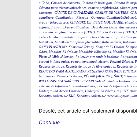
a Cabo
,
Camara de concreto
,
Camara de hormigon
,
Cámara de insp
Cámara para telecomunicaciones
,
camara prefabricada
,
cámara pre
cameretta
,
CĂMINE DE CANALIZARE
,
CAMINE DE VIZITARE
,
CAM
canalizare
,
Canalisation - Réseaux - Ouvrages
,
CanalizaçãoSubterrân
tirage - Réseaux secs
,
CHAMBRE DE VISITE MODULAIRE
,
chambre
enfouis
,
drawpit
,
Drawpit Chambers
,
Duct Access Boxes
,
duct access
autoroutières
,
fibre à la maison (FTTH)
,
Fibre to the Home (FTTH)
,
meter chamber installation
,
Infrastructures télécoms
,
Infrastrutture pe
Kabelkum
,
Kabelkum for optiske fiberkabler
,
Kabelkummer
,
Kabelová
OKNO PLASTIČNO
,
Komorové Zekany
,
Kompozit Ek Odalar
,
Kompozi
Odası
,
Modular-Ek-Odalar
,
Moduláris Kábelaknák
,
Modüler Ek Odal
Plastové káblové komory
,
Polietylenowe studnie kablowe
,
Polycarbon
per reti in fibra ottica
,
pozzetti omologati telecom
,
Pozzetti Telecom
,
P
Regards de tirage
,
Regards de tirage de fibre optique.
,
Regards de tir
REGISTRO PARA ALUMBRADO
,
REGISTRO PARA BAJA TENSION
ferroviaires
,
Réseaux Télécoms
,
RÖGAR (MENHOL)
,
ŠAHT
,
Schouwp
WIELU ZASTOSOWAŃ TYPU RF-SKPCV-AC-L
,
Studnie kablowe
,
stu
Télécom & Infrastructures autoroutières
,
Télécom & Infrastructuresau
Underground Access Chambers
,
Underground Enclosures
,
UTX cham
Колодцы кабельные ККС
,
Колодцы кабельные телекоммуникацион
Désolé, cet article est seulement disponi
Continue