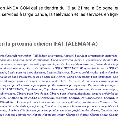
on ANGA COM qui se tiendra du 19 au 21 mai à Cologne, e
rvices à large bande, la télévision et les services en ligne
 en la próxima edición IFAT (ALEMANIA)
sregelungenBürstenrechen
,
"aliviadero de tormenta
,
Appareil basculant permettant un nettoyage 
Bacia anti-poluição
,
bacia de infiltração
,
bacia de retenção
,
bacini di attenuazione
,
Balance Reg
ion
,
bassin de stockage avec nettoyage par clapets de chasse et désodorisation
,
bassin de stockage
on
,
blocs d’rétention
,
blocuri de infiltratie
,
BLOQUE DRENANTE
,
Bloques alvéolaires
,
BLOQUES
icado
,
Buzón para registros eléctricos
,
Buzones Eléctricos
,
Buzones prefabricados
,
cable chamber
,
Caixa de Luz e Passagem
,
caixa de passagem elétrica
,
Caixa de passagem para iluminação
,
Caix
 de infiltração para a drenagem urbana sustentável (SUDS)
,
caixas de passagem
,
caixas de passa
passagem tipo R3
,
caixas de passagens tipo R1
,
caixas de passagens tipo R2
,
caixas de passagens
AIXES DRENANTS
,
Caja drenante
,
Cajas drenantes
,
Camara de concreto
,
Camara de hormigon
subterráneos
,
Cámara para fibra óptica
,
Cámara para telecomunicaciones
,
camara prefabricada
re FO
,
CAMERETE DE ACCES MODULARE
,
cameretta
,
CĂMINE DE CANALIZARE
,
CAMINE D
OMUNICATII
,
Camine petru retele de canalizare
,
canales filtrantes
,
Canalisation - Réseaux - Ouv
a de infiltración
,
česle s jemnými síty
,
Chambre composite
,
Chambre composite travaux publics
,
C
onate
,
chambres d’équipement pour eau potable
,
chambres préfabriquées telecom
,
Chambres ther
tas
,
clapetas antirretorno
,
clapets
,
clapets anti-retour
,
Clapets de chasses
,
Clapets de nez
,
Combin