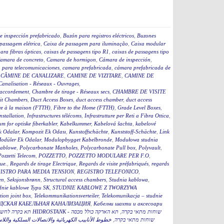
e inspección prefabricado
,
Buzón para registros eléctricos
,
Buzones
passagem elétrica
,
Caixa de passagem para iluminação
,
Caixa modular
ara fibras ópticas
,
caixas de passagens tipo R1
,
caixas de passagens tipo
amara de concreto
,
Camara de hormigon
,
Cámara de inspección
,
 para telecomunicaciones
,
camara prefabricada
,
cámara prefabricada de
,
CĂMINE DE CANALIZARE
,
CAMINE DE VIZITARE
,
CAMINE DE
Canalisation - Réseaux - Ouvrages
,
accordement
,
Chambre de tirage - Réseaux secs
,
CHAMBRE DE VISITE
it Chambers
,
Duct Access Boxes
,
duct access chamber
,
duct access
re à la maison (FTTH)
,
Fibre to the Home (FTTH)
,
Grade Level Boxes
,
stallation
,
Infrastructures télécoms
,
Infrastrutture per Reti a Fibra Ottica
,
m for optiske fiberkabler
,
Kabelkummer
,
Kabelová šachta
,
kabelové
k Odalar
,
Kompozit Ek Odası
,
Kunstoffschächte
,
Kunststoff-Schächte
,
Link
odüler Ek Odalar
,
Modulopbygget Kabelbronde
,
Modułowa studnia
kablowe
,
Polycarbonate Manholes
,
Polycarbonate Pull box
,
Polyvault
,
Pozzetti Telecom
,
POZZETTO
,
POZZETTO MODULARE PER F.O
,
que.
,
Regards de tirage Electrique
,
Regards de visite préfabriqués
,
regards
ISTRO PARA MEDIA TENSION
,
REGISTRO TELEFONICO
,
en
,
Seksjonsbrønn
,
Structural access chambers
,
Studnia kablowa
,
dnie kablowe Typu SK
,
STUDNIE KABLOWE Z TWORZYWA
ion joint box
,
Telekommunikationsverteiler
,
Telekomunikacja – studnie
ДСКАЯ КАБЕЛЬНАЯ КАНАЛИЗАЦИЯ
,
Кабелни шахти и аксесоари
תא הארקה כולל מכסה
,
תא בקרה לחשמל כולל מכסה 60 HIDROSTANK - שוחות מתאי בקרה
خطوط الأنابيب الكهربائية والاتصالات السلكية واللا
,
תא הארקה כולל מכסהB HIDROSTANK - שוחות מתאי בקרה