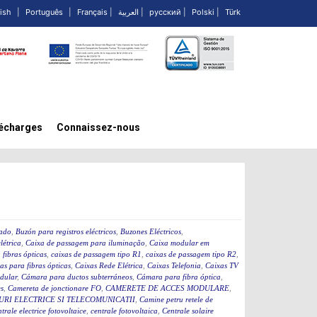
ish
|
Português
|
Français
|
العربية
|
русский
|
Polski
|
Türk
écharges
Connaissez-nous
cado
,
Buzón para registros eléctricos
,
Buzones Eléctricos
,
létrica
,
Caixa de passagem para iluminação
,
Caixa modular em
fibras ópticas
,
caixas de passagem tipo R1
,
caixas de passagem tipo R2
,
as para fibras ópticas
,
Caixas Rede Elétrica
,
Caixas Telefonia
,
Caixas TV
dular
,
Cámara para ductos subterráneos
,
Cámara para fibra óptica
,
s
,
Camereta de jonctionare FO
,
CAMERETE DE ACCES MODULARE
,
RI ELECTRICE SI TELECOMUNICATII
,
Camine petru retele de
ntrale electrice fotovoltaice
,
centrale fotovoltaica
,
Centrale solaire