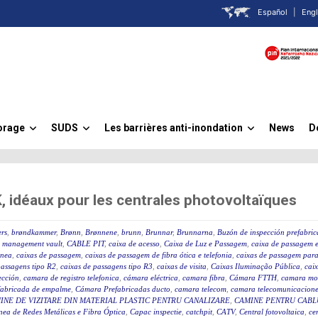
Español
|
Engl
orage
SUDS
Les barrières anti-inondation
News
D
»
»
»
idéaux pour les centrales photovoltaïques
rs
,
brøndkammer
,
Brønn
,
Brønnene
,
brunn
,
Brunnar
,
Brunnarna
,
Buzón de inspección prefabri
 management vault
,
CABLE PIT
,
caixa de acesso
,
Caixa de Luz e Passagem
,
caixa de passagem e
ânea
,
caixas de passagem
,
caixas de passagem de fibra ótica e telefonia
,
caixas de passagem para 
passagens tipo R2
,
caixas de passagens tipo R3
,
caixas de visita
,
Caixas Iluminação Pública
,
caix
ección
,
camara de registro telefonica
,
cámara eléctrica
,
camara fibra
,
Cámara FTTH
,
camara mo
fabricada de empalme
,
Cámara Prefabricadas ducto
,
camara telecom
,
camara telecomunicacione
INE DE VIZITARE DIN MATERIAL PLASTIC PENTRU CANALIZARE
,
CAMINE PENTRU CABLU
ea de Redes Metálicas e Fibra Óptica
,
Capac inspectie
,
catchpit
,
CATV
,
Central fotovoltaica
,
ce