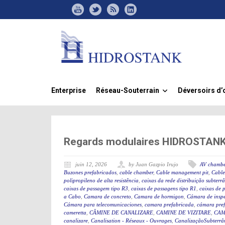
Enterprise
Réseau-Souterrain
Déversoirs d’
»
Regards modulaires HIDROSTANK, 
juin 12, 2026
by Juan Gazpio Irujo
AV chambe
Buzones prefabricados
,
cable chamber
,
Cable management pit
,
Cable
polipropileno de alta resistência
,
caixas da rede distribuição subterr
caixas de passagem tipo R3
,
caixas de passagens tipo R1
,
caixas de 
a Cabo
,
Camara de concreto
,
Camara de hormigon
,
Cámara de insp
Cámara para telecomunicaciones
,
camara prefabricada
,
cámara pre
cameretta
,
CĂMINE DE CANALIZARE
,
CAMINE DE VIZITARE
,
CAM
canalizare
,
Canalisation - Réseaux - Ouvrages
,
CanalizaçãoSubterrân