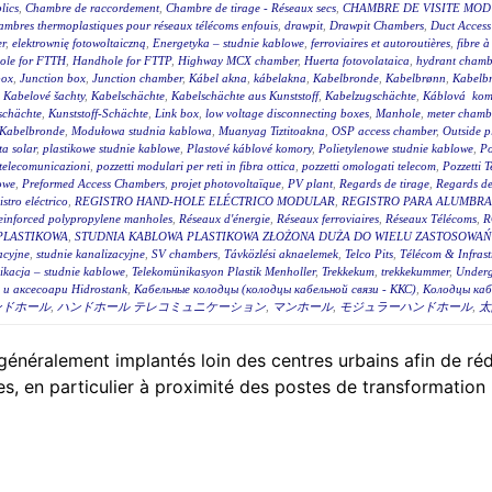
lics
,
Chambre de raccordement
,
Chambre de tirage - Réseaux secs
,
CHAMBRE DE VISITE MOD
mbres thermoplastiques pour réseaux télécoms enfouis
,
drawpit
,
Drawpit Chambers
,
Duct Access
er
,
elektrownię fotowoltaiczną
,
Energetyka – studnie kablowe
,
ferroviaires et autoroutières
,
fibre 
ole for FTTH
,
Handhole for FTTP
,
Highway MCX chamber
,
Huerta fotovolataica
,
hydrant chambe
box
,
Junction box
,
Junction chamber
,
Kábel akna
,
kábelakna
,
Kabelbronde
,
Kabelbrønn
,
Kabelb
,
Kabelové šachty
,
Kabelschächte
,
Kabelschächte aus Kunststoff
,
Kabelzugschächte
,
Káblová kom
schächte
,
Kunststoff-Schächte
,
Link box
,
low voltage disconnecting boxes
,
Manhole
,
meter chambe
Kabelbronde
,
Modułowa studnia kablowa
,
Muanyag Tiztitoakna
,
OSP access chamber
,
Outside p
ta solar
,
plastikowe studnie kablowe
,
Plastové káblové komory
,
Polietylenowe studnie kablowe
,
Po
i telecomunicazioni
,
pozzetti modulari per reti in fibra ottica
,
pozzetti omologati telecom
,
Pozzetti 
owe
,
Preformed Access Chambers
,
projet photovoltaïque
,
PV plant
,
Regards de tirage
,
Regards de 
istro eléctrico
,
REGISTRO HAND-HOLE ELÉCTRICO MODULAR
,
REGISTRO PARA ALUMBR
einforced polypropylene manholes
,
Réseaux d'énergie
,
Réseaux ferroviaires
,
Réseaux Télécoms
,
R
PLASTIKOWA
,
STUDNIA KABLOWA PLASTIKOWA ZŁOŻONA DUŻA DO WIELU ZASTOSOWAŃ 
acyjne
,
studnie kanalizacyjne
,
SV chambers
,
Távközlési aknaelemek
,
Telco Pits
,
Télécom & Infrast
ikacja – studnie kablowe
,
Telekomünikasyon Plastik Menholler
,
Trekkekum
,
trekkekummer
,
Underg
и аксесоари Hidrostank
,
Кабельные колодцы (колодцы кабельной связи - ККС)
,
Колодцы каб
ンドホール
,
ハンドホール テレコミュニケーション
,
マンホール
,
モジュラーハンドホール
,
太
énéralement implantés loin des centres urbains afin de rédui
, en particulier à proximité des postes de transformation 