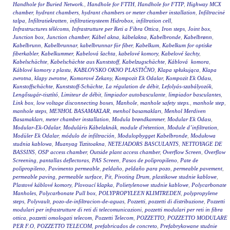
Handhole for Buried Network.
,
Handhole for FTTH
,
Handhole for FTTP
,
Highway MCX
chamber
,
hydrant chambers
,
hydrant chambers or meter chamber installation
,
Infiltracinė
talpa
,
Infiltratiekratten
,
infiltratiesysteem Hidrobox
,
infiltration cell
,
Infrastructures télécoms
,
Infrastrutture per Reti a Fibra Ottica
,
Iron steps
,
Joint box
,
Junction box
,
Junction chamber
,
Kábel akna
,
kábelakna
,
Kabelbronde
,
Kabelbrønn
,
Kabelbrunn
,
Kabelbrunnar
,
kabelbrunnar för fiber
,
Kabelkum
,
Kabelkum for optiske
fiberkabler
,
Kabelkummer
,
Kabelová šachta
,
kabelové komory
,
Kabelové šachty
,
Kabelschächte
,
Kabelschächte aus Kunststoff
,
Kabelzugschächte
,
Káblová komora
,
Káblové komory z plastu
,
KABLOVSKO OKNO PLASTIČNO
,
Klapa spłukująca
,
Klapa
zwrotna
,
klapy zwrotne
,
Komorové Zekany
,
Kompozit Ek Odalar
,
Kompozit Ek Odası
,
Kunstoffschächte
,
Kunststoff-Schächte
,
La régulation de débit
,
Lefolyás-szabályozók
,
Lengősugár-tisztító
,
Limiteur de débit
,
limpiador autobasculante
,
limpiador basculantes
,
Link box
,
low voltage disconnecting boxes
,
Manhole
,
manhole safety steps.
,
manhole step
,
manhole steps
,
MENHOL BASAMAKLAR
,
menhol basamakları
,
Menhol Merdiven
Basamakları
,
meter chamber installation
,
Modula brøndkammer
,
Modular Ek Odası
,
Modular-Ek-Odalar
,
Moduláris Kábelaknák
,
module d'rétention
,
Module d’infiltration
,
Modüler Ek Odalar
,
módulo de infiltración
,
Modulopbygget Kabelbronde
,
Modułowa
studnia kablowa
,
Muanyag Tiztitoakna
,
NETEJADORS BASCULANTS
,
NETTOYAGE DE
BASSINS
,
OSP access chamber
,
Outside plant access chamber
,
Overflow Screen
,
Overflow
Screening
,
pantallas deflectoras
,
PAS Screen
,
Pasos de polipropileno
,
Pate de
polipropileno
,
Pavimento permeable
,
peldaño
,
peldaño para pozo
,
permeable pavement
,
permeable paving
,
permeable surface
,
Pit
,
Pivoting Drum
,
plastikowe studnie kablowe
,
Plastové káblové komory
,
Plovoucí klapka
,
Polietylenowe studnie kablowe
,
Polycarbonate
Manholes
,
Polycarbonate Pull box
,
POLYPROPYLEEN KLIMTREDEN
,
polypropylene
steps
,
Polyvault
,
pozo-de-infiltracion-de-aguas
,
Pozzetti
,
pozzetti di distribuzione
,
Pozzetti
modulari per infrastrutture di reti di telecomunicazioni
,
pozzetti modulari per reti in fibra
ottica
,
pozzetti omologati telecom
,
Pozzetti Telecom
,
POZZETTO
,
POZZETTO MODULARE
PER F.O
,
POZZETTO TELECOM
,
prefabricados de concreto
,
Prefabrykowane studnie