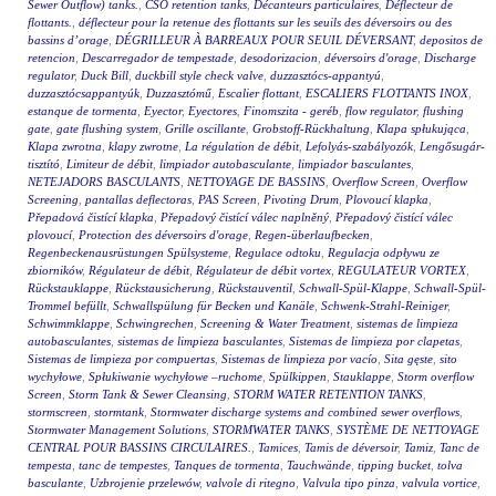
Sewer Outflow) tanks.
,
CSO retention tanks
,
Décanteurs particulaires
,
Déflecteur de
flottants.
,
déflecteur pour la retenue des flottants sur les seuils des déversoirs ou des
bassins d’orage
,
DÉGRILLEUR À BARREAUX POUR SEUIL DÉVERSANT
,
depositos de
retencion
,
Descarregador de tempestade
,
desodorizacion
,
déversoirs d'orage
,
Discharge
regulator
,
Duck Bill
,
duckbill style check valve
,
duzzasztócs-appantyú
,
duzzasztócsappantyúk
,
Duzzasztómű
,
Escalier flottant
,
ESCALIERS FLOTTANTS INOX
,
estanque de tormenta
,
Eyector
,
Eyectores
,
Finomszita - geréb
,
flow regulator
,
flushing
gate
,
gate flushing system
,
Grille oscillante
,
Grobstoff-Rückhaltung
,
Klapa spłukująca
,
Klapa zwrotna
,
klapy zwrotne
,
La régulation de débit
,
Lefolyás-szabályozók
,
Lengősugár-
tisztító
,
Limiteur de débit
,
limpiador autobasculante
,
limpiador basculantes
,
NETEJADORS BASCULANTS
,
NETTOYAGE DE BASSINS
,
Overflow Screen
,
Overflow
Screening
,
pantallas deflectoras
,
PAS Screen
,
Pivoting Drum
,
Plovoucí klapka
,
Přepadová čistící klapka
,
Přepadový čistící válec naplněný
,
Přepadový čistící válec
plovoucí
,
Protection des déversoirs d'orage
,
Regen-überlaufbecken
,
Regenbeckenausrüstungen Spülsysteme
,
Regulace odtoku
,
Regulacja odpływu ze
zbiorników
,
Régulateur de débit
,
Régulateur de débit vortex
,
REGULATEUR VORTEX
,
Rückstauklappe
,
Rückstausicherung
,
Rückstauventil
,
Schwall-Spül-Klappe
,
Schwall-Spül-
Trommel befüllt
,
Schwallspülung für Becken und Kanäle
,
Schwenk-Strahl-Reiniger
,
Schwimmklappe
,
Schwingrechen
,
Screening & Water Treatment
,
sistemas de limpieza
autobasculantes
,
sistemas de limpieza basculantes
,
Sistemas de limpieza por clapetas
,
Sistemas de limpieza por compuertas
,
Sistemas de limpieza por vacío
,
Sita gęste
,
sito
wychyłowe
,
Spłukiwanie wychyłowe –ruchome
,
Spülkippen
,
Stauklappe
,
Storm overflow
Screen
,
Storm Tank & Sewer Cleansing
,
STORM WATER RETENTION TANKS
,
stormscreen
,
stormtank
,
Stormwater discharge systems and combined sewer overflows
,
Stormwater Management Solutions
,
STORMWATER TANKS
,
SYSTÈME DE NETTOYAGE
CENTRAL POUR BASSINS CIRCULAIRES.
,
Tamices
,
Tamis de déversoir
,
Tamiz
,
Tanc de
tempesta
,
tanc de tempestes
,
Tanques de tormenta
,
Tauchwände
,
tipping bucket
,
tolva
basculante
,
Uzbrojenie przelewów
,
valvole di ritegno
,
Valvula tipo pinza
,
valvula vortice
,