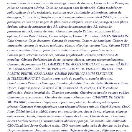
enterré
,
caixa de acesso
,
Caixa de drenatge
,
Caixa de drenaxe
,
Caixa de Luz e Passagem
,
caixa de passagem elétrica
,
Caixa de passagem para iluminação
,
Caixa modular em
polipropileno de alta resistência
,
caixas da rede distribuição subterrânea
,
caixas de
drenagem
,
Caixas de infiltração para a drenagem urbana sustentável (SUDS)
,
caixas de
passagem
,
caixas de passagem de fibra ótica e telefonia
,
caixas de passagem para fibras
ópticas
,
caixas de passagens tipo R1
,
caixas de passagens tipo R2
,
caixas de
passagens tipo R3
,
caixas de visita
,
Caixas Iluminação Pública
,
caixas para fibras
ópticas
,
Caixas Rede Elétrica
,
Caixas Telefonia
,
Caixas TV a Cabo
,
CAIXES DRENANTS
,
Caja drenante
,
Cajas drenantes
,
Camara de concreto
,
Camara de hormigon
,
Cámara de
inspección
,
camara de registro telefonica
,
cámara eléctrica
,
camara fibra
,
Cámara FTTH
,
camara modular
,
Cámara para ductos subterráneos
,
Cámara para fibra óptica
,
Cámara para telecomunicaciones
,
camara prefabricada
,
cámara prefabricada de
empalme
,
Cámara Prefabricadas ducto
,
camara telecom
,
camara telecomunicaciones
,
Camereta de jonctionare FO
,
CAMERETE DE ACCES MODULARE
,
cameretta
,
CĂMINE
DE CANALIZARE
,
CAMINE DE VIZITARE
,
CAMINE DE VIZITARE DIN MATERIAL
PLASTIC PENTRU CANALIZARE
,
CAMINE PENTRU CABLURI ELECTRICE
SI TELECOMUNICATII
,
Camine petru retele de canalizare
,
canales filtrantes
,
Canalisation - Réseaux - Ouvrages
,
CanalizaçãoSubterrânea de Redes Metálicas e Fibra
Óptica
,
Capac inspectie
,
Cassiers CSTB
,
Cassiers SAUL
,
catchpit
,
CATV
,
celda de
infiltración
,
česle s jemnými síty
,
Chambre composite
,
Chambre composite travaux publics
,
Chambre de raccordement
,
Chambre de tirage - Réseaux secs
,
CHAMBRE DE VISITE
MODULAIRE
,
chambres d’équipement pour eau potable
,
chambres préfabriquées
telecom
,
Chambres thermoplastiques pour réseaux télécoms enfouis
,
Check Element
,
Check
Flap
,
Čištění kanálů a nádrží
,
clapet anti retour de nez
,
clapet de nez
,
clapetas
,
clapetas
antirretorno
,
clapets
,
clapets anti-retour
,
Clapets de chasses
,
Clapets de nez
,
Combined
Sewer Overflow Screens
,
Csatornahullám-öblítőcsappantyú
,
Csatornahullám-öblítődob
,
CSO (Combined Sewer Outflow) tanks.
,
CSO retention tanks
,
cubo de drenaje
,
cubo dren
,
Dagvattenkassetter
,
Décanteurs particulaires
,
Déflecteur de flottants.
,
déflecteur pour la