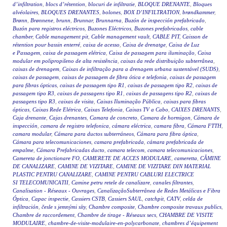
d’infiltration
,
blocs d’rétention
,
blocuri de infiltratie
,
BLOQUE DRENANTE
,
Bloques
alvéolaires
,
BLOQUES DRENANTES
,
bolones
,
BOX D’INFILTRATION
,
brøndkammer
,
Brønn
,
Brønnene
,
brunn
,
Brunnar
,
Brunnarna
,
Buzón de inspección prefabricado
,
Buzón para registros eléctricos
,
Buzones Eléctricos
,
Buzones prefabricados
,
cable
chamber
,
Cable management pit
,
Cable management vault
,
CABLE PIT
,
Caisson de
rétention pour bassin enterré
,
caixa de acesso
,
Caixa de drenatge
,
Caixa de Luz
e Passagem
,
caixa de passagem elétrica
,
Caixa de passagem para iluminação
,
Caixa
modular em polipropileno de alta resistência
,
caixas da rede distribuição subterrânea
,
caixas de drenagem
,
Caixas de infiltração para a drenagem urbana sustentável (SUDS)
,
caixas de passagem
,
caixas de passagem de fibra ótica e telefonia
,
caixas de passagem
para fibras ópticas
,
caixas de passagem tipo R1
,
caixas de passagem tipo R2
,
caixas de
passagem tipo R3
,
caixas de passagens tipo R1
,
caixas de passagens tipo R2
,
caixas de
passagens tipo R3
,
caixas de visita
,
Caixas Iluminação Pública
,
caixas para fibras
ópticas
,
Caixas Rede Elétrica
,
Caixas Telefonia
,
Caixas TV a Cabo
,
CAIXES DRENANTS
,
Caja drenante
,
Cajas drenantes
,
Camara de concreto
,
Camara de hormigon
,
Cámara de
inspección
,
camara de registro telefonica
,
cámara eléctrica
,
camara fibra
,
Cámara FTTH
,
camara modular
,
Cámara para ductos subterráneos
,
Cámara para fibra óptica
,
Cámara para telecomunicaciones
,
camara prefabricada
,
cámara prefabricada de
empalme
,
Cámara Prefabricadas ducto
,
camara telecom
,
camara telecomunicaciones
,
Camereta de jonctionare FO
,
CAMERETE DE ACCES MODULARE
,
cameretta
,
CĂMINE
DE CANALIZARE
,
CAMINE DE VIZITARE
,
CAMINE DE VIZITARE DIN MATERIAL
PLASTIC PENTRU CANALIZARE
,
CAMINE PENTRU CABLURI ELECTRICE
SI TELECOMUNICATII
,
Camine petru retele de canalizare
,
canales filtrantes
,
Canalisation - Réseaux - Ouvrages
,
CanalizaçãoSubterrânea de Redes Metálicas e Fibra
Óptica
,
Capac inspectie
,
Cassiers CSTB
,
Cassiers SAUL
,
catchpit
,
CATV
,
celda de
infiltración
,
česle s jemnými síty
,
Chambre composite
,
Chambre composite travaux publics
,
Chambre de raccordement
,
Chambre de tirage - Réseaux secs
,
CHAMBRE DE VISITE
MODULAIRE
,
chambre-de-visite-modulaire-en-polycarbonate
,
chambres d’équipement