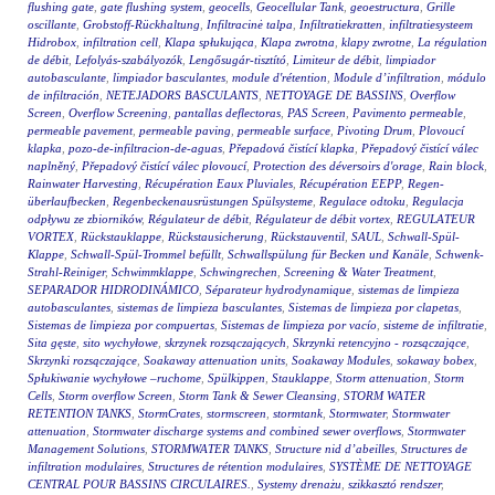
flushing gate
,
gate flushing system
,
geocells
,
Geocellular Tank
,
geoestructura
,
Grille
oscillante
,
Grobstoff-Rückhaltung
,
Infiltracinė talpa
,
Infiltratiekratten
,
infiltratiesysteem
Hidrobox
,
infiltration cell
,
Klapa spłukująca
,
Klapa zwrotna
,
klapy zwrotne
,
La régulation
de débit
,
Lefolyás-szabályozók
,
Lengősugár-tisztító
,
Limiteur de débit
,
limpiador
autobasculante
,
limpiador basculantes
,
module d'rétention
,
Module d’infiltration
,
módulo
de infiltración
,
NETEJADORS BASCULANTS
,
NETTOYAGE DE BASSINS
,
Overflow
Screen
,
Overflow Screening
,
pantallas deflectoras
,
PAS Screen
,
Pavimento permeable
,
permeable pavement
,
permeable paving
,
permeable surface
,
Pivoting Drum
,
Plovoucí
klapka
,
pozo-de-infiltracion-de-aguas
,
Přepadová čistící klapka
,
Přepadový čistící válec
naplněný
,
Přepadový čistící válec plovoucí
,
Protection des déversoirs d'orage
,
Rain block
,
Rainwater Harvesting
,
Récupération Eaux Pluviales
,
Récupération EEPP
,
Regen-
überlaufbecken
,
Regenbeckenausrüstungen Spülsysteme
,
Regulace odtoku
,
Regulacja
odpływu ze zbiorników
,
Régulateur de débit
,
Régulateur de débit vortex
,
REGULATEUR
VORTEX
,
Rückstauklappe
,
Rückstausicherung
,
Rückstauventil
,
SAUL
,
Schwall-Spül-
Klappe
,
Schwall-Spül-Trommel befüllt
,
Schwallspülung für Becken und Kanäle
,
Schwenk-
Strahl-Reiniger
,
Schwimmklappe
,
Schwingrechen
,
Screening & Water Treatment
,
SEPARADOR HIDRODINÁMICO
,
Séparateur hydrodynamique
,
sistemas de limpieza
autobasculantes
,
sistemas de limpieza basculantes
,
Sistemas de limpieza por clapetas
,
Sistemas de limpieza por compuertas
,
Sistemas de limpieza por vacío
,
sisteme de infiltratie
,
Sita gęste
,
sito wychyłowe
,
skrzynek rozsączających
,
Skrzynki retencyjno - rozsączające
,
Skrzynki rozsączające
,
Soakaway attenuation units
,
Soakaway Modules
,
sokaway bobex
,
Spłukiwanie wychyłowe –ruchome
,
Spülkippen
,
Stauklappe
,
Storm attenuation
,
Storm
Cells
,
Storm overflow Screen
,
Storm Tank & Sewer Cleansing
,
STORM WATER
RETENTION TANKS
,
StormCrates
,
stormscreen
,
stormtank
,
Stormwater
,
Stormwater
attenuation
,
Stormwater discharge systems and combined sewer overflows
,
Stormwater
Management Solutions
,
STORMWATER TANKS
,
Structure nid d’abeilles
,
Structures de
infiltration modulaires
,
Structures de rétention modulaires
,
SYSTÈME DE NETTOYAGE
CENTRAL POUR BASSINS CIRCULAIRES.
,
Systemy drenażu
,
szikkasztó rendszer
,