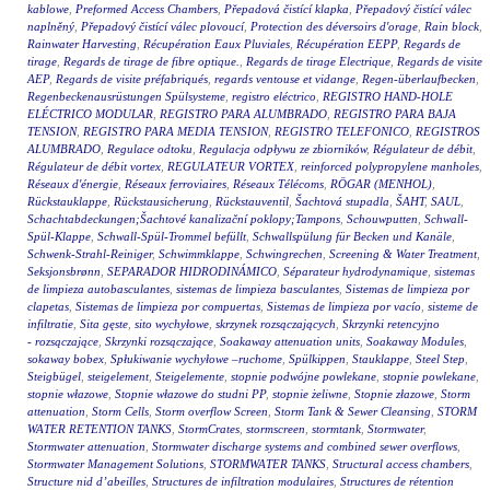
kablowe
,
Preformed Access Chambers
,
Přepadová čistící klapka
,
Přepadový čistící válec
naplněný
,
Přepadový čistící válec plovoucí
,
Protection des déversoirs d'orage
,
Rain block
,
Rainwater Harvesting
,
Récupération Eaux Pluviales
,
Récupération EEPP
,
Regards de
tirage
,
Regards de tirage de fibre optique.
,
Regards de tirage Electrique
,
Regards de visite
AEP
,
Regards de visite préfabriqués
,
regards ventouse et vidange
,
Regen-überlaufbecken
,
Regenbeckenausrüstungen Spülsysteme
,
registro eléctrico
,
REGISTRO HAND-HOLE
ELÉCTRICO MODULAR
,
REGISTRO PARA ALUMBRADO
,
REGISTRO PARA BAJA
TENSION
,
REGISTRO PARA MEDIA TENSION
,
REGISTRO TELEFONICO
,
REGISTROS
ALUMBRADO
,
Regulace odtoku
,
Regulacja odpływu ze zbiorników
,
Régulateur de débit
,
Régulateur de débit vortex
,
REGULATEUR VORTEX
,
reinforced polypropylene manholes
,
Réseaux d'énergie
,
Réseaux ferroviaires
,
Réseaux Télécoms
,
RÖGAR (MENHOL)
,
Rückstauklappe
,
Rückstausicherung
,
Rückstauventil
,
Šachtová stupadla
,
ŠAHT
,
SAUL
,
Schachtabdeckungen;Šachtové kanalizační poklopy;Tampons
,
Schouwputten
,
Schwall-
Spül-Klappe
,
Schwall-Spül-Trommel befüllt
,
Schwallspülung für Becken und Kanäle
,
Schwenk-Strahl-Reiniger
,
Schwimmklappe
,
Schwingrechen
,
Screening & Water Treatment
,
Seksjonsbrønn
,
SEPARADOR HIDRODINÁMICO
,
Séparateur hydrodynamique
,
sistemas
de limpieza autobasculantes
,
sistemas de limpieza basculantes
,
Sistemas de limpieza por
clapetas
,
Sistemas de limpieza por compuertas
,
Sistemas de limpieza por vacío
,
sisteme de
infiltratie
,
Sita gęste
,
sito wychyłowe
,
skrzynek rozsączających
,
Skrzynki retencyjno
- rozsączające
,
Skrzynki rozsączające
,
Soakaway attenuation units
,
Soakaway Modules
,
sokaway bobex
,
Spłukiwanie wychyłowe –ruchome
,
Spülkippen
,
Stauklappe
,
Steel Step
,
Steigbügel
,
steigelement
,
Steigelemente
,
stopnie podwójne powlekane
,
stopnie powlekane
,
stopnie włazowe
,
Stopnie włazowe do studni PP
,
stopnie żeliwne
,
Stopnie złazowe
,
Storm
attenuation
,
Storm Cells
,
Storm overflow Screen
,
Storm Tank & Sewer Cleansing
,
STORM
WATER RETENTION TANKS
,
StormCrates
,
stormscreen
,
stormtank
,
Stormwater
,
Stormwater attenuation
,
Stormwater discharge systems and combined sewer overflows
,
Stormwater Management Solutions
,
STORMWATER TANKS
,
Structural access chambers
,
Structure nid d’abeilles
,
Structures de infiltration modulaires
,
Structures de rétention