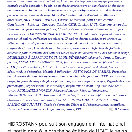
bassin d’rétention
,
bassin de rétention
,
bassin de stockage avec nettoyage par chasse
centrale et désodorisation
,
bassin de stockage avec nettoyage par clapets de chasse et
désodorisation
,
bassin de stockage avec nettoyage par hydroéjecteurs et désodorisation
par voie sèche.
,
bassins d'orage
,
blocs d’infiltration
,
blocs d’rétention
,
Bloques
alvéolaires
,
BOX D’INFILTRATION
,
Caisson de rétention pour bassin enterré
,
Canalisation - Réseaux - Ouvrages
,
Cassiers CSTB
,
Cassiers SAUL
,
Chambre composite
,
Chambre composite travaux publics
,
Chambre de raccordement
,
Chambre de tirage -
Réseaux secs
,
CHAMBRE DE VISITE MODULAIRE
,
chambres d’équipement pour eau
potable
,
chambres préfabriquées telecom
,
Chambres thermoplastiques pour réseaux
télécoms enfouis
,
clapet anti retour de nez
,
clapet de nez
,
clapets
,
clapets anti-retour
,
Clapets de chasses
,
Clapets de nez
,
Décanteurs particulaires
,
Déflecteur de flottants.
,
déflecteur pour la retenue des flottants sur les seuils des déversoirs ou des bassins d’orage
,
DÉGRILLEUR À BARREAUX POUR SEUIL DÉVERSANT
,
déversoirs d'orage
,
Escalier
flottant
,
ESCALIERS FLOTTANTS INOX
,
ferroviaires et autoroutières
,
fibre à la maison
(FTTH)
,
Grille oscillante
,
Infrastructures télécoms
,
La régulation de débit
,
Limiteur de
débit
,
module d'rétention
,
Module d’infiltration
,
NETTOYAGE DE BASSINS
,
Protection
des déversoirs d'orage
,
Récupération Eaux Pluviales
,
Récupération EEPP
,
Regards de
tirage
,
Regards de tirage de fibre optique.
,
Regards de tirage Electrique
,
Regards de visite
préfabriqués
,
regards ventouse et vidange
,
Régulateur de débit
,
Régulateur de débit
vortex
,
REGULATEUR VORTEX
,
Réseaux d'énergie
,
Réseaux ferroviaires
,
Réseaux Télécoms
,
SAUL
,
Structure nid d’abeilles
,
Structures de infiltration modulaires
,
Structures de rétention modulaires
,
SYSTÈME DE NETTOYAGE CENTRAL POUR
BASSINS CIRCULAIRES.
,
Tamis de déversoir
,
Télécom & Infrastructuresautoroutières
,
Unité d'infiltration ou de stockage
,
Vanne
,
vortex
,
VRD
0 Comment
HIDROSTANK poursuit son engagement international
et participera à la prochaine édition de l’IFAT, le salon