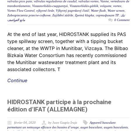
valvulas pico pato
,
válvulas reguladoras de caudal
,
valvulas vortex
,
Vanne
,
vertedouro de
transbordamento
,
Visszatorlódás-csappantyú
,
Visszatorlódás-gátlók
,
volquete
,
vortex
,
Vortex Flow Control
,
výkyvné česle
,
Výkyvný paprskový čistič
,
Water flush
,
Water screen
,
Zabezpieczenia przeciw-cofkowe
,
Zajištění zádrže
,
Zpetná klapka
,
сертификат ТР
,
تنك
مانع العواصف
0 Comment
At the end of last year, HIDROSTANK supplied its PAS
type spillway screen, together with a tipping bucket
cleaner, at the WWTP in Munitibar, Vizcaya. The Bilbao
Bizkaia Water Consortium has recently commissioned
the Munitibar wastewater treatment plant and its
associated collectors. T
Continue
HIDROSTANK participe à la prochaine
édition d’IFAT (ALLEMAGNE)
février 04, 2020
by Juan Gazpio Irujo
Appareil basculant
permettant un nettoyage efficace des bassins d’orage
,
auget basculant
,
augets basculants
,