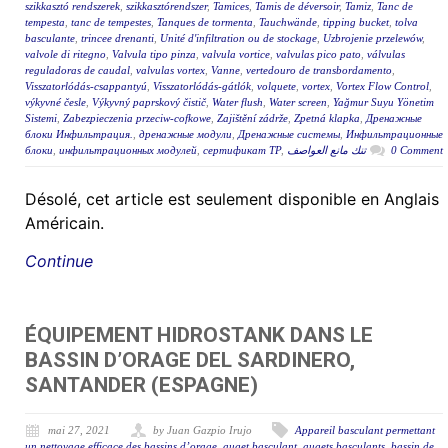
szikkasztó rendszerek
,
szikkasztórendszer
,
Tamices
,
Tamis de déversoir
,
Tamiz
,
Tanc de
tempesta
,
tanc de tempestes
,
Tanques de tormenta
,
Tauchwände
,
tipping bucket
,
tolva
basculante
,
trincee drenanti
,
Unité d'infiltration ou de stockage
,
Uzbrojenie przelewów
,
valvole di ritegno
,
Valvula tipo pinza
,
valvula vortice
,
valvulas pico pato
,
válvulas
reguladoras de caudal
,
valvulas vortex
,
Vanne
,
vertedouro de transbordamento
,
Visszatorlódás-csappantyú
,
Visszatorlódás-gátlók
,
volquete
,
vortex
,
Vortex Flow Control
,
výkyvné česle
,
Výkyvný paprskový čistič
,
Water flush
,
Water screen
,
Yağmur Suyu Yönetim
Sistemi
,
Zabezpieczenia przeciw-cofkowe
,
Zajištění zádrže
,
Zpetná klapka
,
Дренажные
блоки Инфильтрация.
,
дренажные модули
,
Дренажные системы
,
Инфильтрационные
блоки
,
инфильтрационных модулей
,
сертификат ТР
,
تنك مانع العواصف
0 Comment
Désolé, cet article est seulement disponible en Anglais
Américain.
Continue
ÉQUIPEMENT HIDROSTANK DANS LE
BASSIN D’ORAGE DEL SARDINERO,
SANTANDER (ESPAGNE)
mai 27, 2021
by Juan Gazpio Irujo
Appareil basculant permettant
un nettoyage efficace des bassins d’orage
,
auget basculant
,
augets basculants
,
bassin de