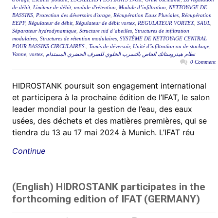
de débit
,
Limiteur de débit
,
module d'rétention
,
Module d’infiltration
,
NETTOYAGE DE
BASSINS
,
Protection des déversoirs d'orage
,
Récupération Eaux Pluviales
,
Récupération
EEPP
,
Régulateur de débit
,
Régulateur de débit vortex
,
REGULATEUR VORTEX
,
SAUL
,
Séparateur hydrodynamique
,
Structure nid d’abeilles
,
Structures de infiltration
modulaires
,
Structures de rétention modulaires
,
SYSTÈME DE NETTOYAGE CENTRAL
POUR BASSINS CIRCULAIRES.
,
Tamis de déversoir
,
Unité d'infiltration ou de stockage
,
Vanne
,
vortex
,
نظام هيدروستانك الخاص بالتسرب الخلوي للصرف الحضري المستدام
0 Comment
HIDROSTANK poursuit son engagement international
et participera à la prochaine édition de l’IFAT, le salon
leader mondial pour la gestion de l’eau, des eaux
usées, des déchets et des matières premières, qui se
tiendra du 13 au 17 mai 2024 à Munich. L’IFAT réu
Continue
(English) HIDROSTANK participates in the
forthcoming edition of IFAT (GERMANY)