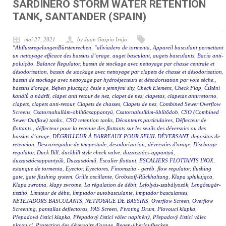
SARDINERO STORM WATER RETENTION
TANK, SANTANDER (SPAIN)
mai 27, 2021
by Juan Gazpio Irujo
"AbflussregelungenBürstenrechen
,
"aliviadero de tormenta
,
Appareil basculant permettant
un nettoyage efficace des bassins d’orage
,
auget basculant
,
augets basculants
,
Bacia anti-
poluição
,
Balance Regulator
,
bassin de stockage avec nettoyage par chasse centrale et
désodorisation
,
bassin de stockage avec nettoyage par clapets de chasse et désodorisation
,
bassin de stockage avec nettoyage par hydroéjecteurs et désodorisation par voie sèche.
,
bassins d'orage
,
Bęben płuczący
,
česle s jemnými síty
,
Check Element
,
Check Flap
,
Čištění
kanálů a nádrží
,
clapet anti retour de nez
,
clapet de nez
,
clapetas
,
clapetas antirretorno
,
clapets
,
clapets anti-retour
,
Clapets de chasses
,
Clapets de nez
,
Combined Sewer Overflow
Screens
,
Csatornahullám-öblítőcsappantyú
,
Csatornahullám-öblítődob
,
CSO (Combined
Sewer Outflow) tanks.
,
CSO retention tanks
,
Décanteurs particulaires
,
Déflecteur de
flottants.
,
déflecteur pour la retenue des flottants sur les seuils des déversoirs ou des
bassins d’orage
,
DÉGRILLEUR À BARREAUX POUR SEUIL DÉVERSANT
,
depositos de
retencion
,
Descarregador de tempestade
,
desodorizacion
,
déversoirs d'orage
,
Discharge
regulator
,
Duck Bill
,
duckbill style check valve
,
duzzasztócs-appantyú
,
duzzasztócsappantyúk
,
Duzzasztómű
,
Escalier flottant
,
ESCALIERS FLOTTANTS INOX
,
estanque de tormenta
,
Eyector
,
Eyectores
,
Finomszita - geréb
,
flow regulator
,
flushing
gate
,
gate flushing system
,
Grille oscillante
,
Grobstoff-Rückhaltung
,
Klapa spłukująca
,
Klapa zwrotna
,
klapy zwrotne
,
La régulation de débit
,
Lefolyás-szabályozók
,
Lengősugár-
tisztító
,
Limiteur de débit
,
limpiador autobasculante
,
limpiador basculantes
,
NETEJADORS BASCULANTS
,
NETTOYAGE DE BASSINS
,
Overflow Screen
,
Overflow
Screening
,
pantallas deflectoras
,
PAS Screen
,
Pivoting Drum
,
Plovoucí klapka
,
Přepadová čistící klapka
,
Přepadový čistící válec naplněný
,
Přepadový čistící válec
plovoucí
,
Protection des déversoirs d'orage
,
Regen-überlaufbecken
,