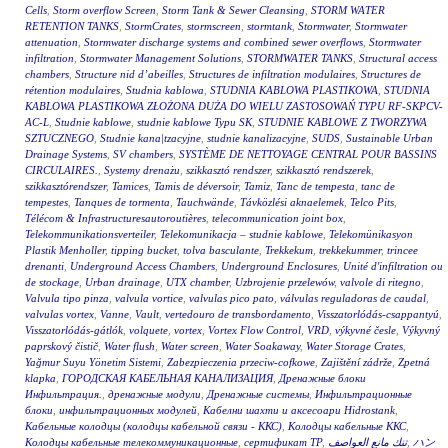
Cells
,
Storm overflow Screen
,
Storm Tank & Sewer Cleansing
,
STORM WATER
RETENTION TANKS
,
StormCrates
,
stormscreen
,
stormtank
,
Stormwater
,
Stormwater
attenuation
,
Stormwater discharge systems and combined sewer overflows
,
Stormwater
infiltration
,
Stormwater Management Solutions
,
STORMWATER TANKS
,
Structural access
chambers
,
Structure nid d’abeilles
,
Structures de infiltration modulaires
,
Structures de
rétention modulaires
,
Studnia kablowa
,
STUDNIA KABLOWA PLASTIKOWA
,
STUDNIA
KABLOWA PLASTIKOWA ZŁOŻONA DUŻA DO WIELU ZASTOSOWAŃ TYPU RF-SKPCV-
AC-L
,
Studnie kablowe
,
studnie kablowe Typu SK
,
STUDNIE KABLOWE Z TWORZYWA
SZTUCZNEGO
,
Studnie kana|tzacyjne
,
studnie kanalizacyjne
,
SUDS
,
Sustainable Urban
Drainage Systems
,
SV chambers
,
SYSTÈME DE NETTOYAGE CENTRAL POUR BASSINS
CIRCULAIRES.
,
Systemy drenażu
,
szikkasztó rendszer
,
szikkasztó rendszerek
,
szikkasztórendszer
,
Tamices
,
Tamis de déversoir
,
Tamiz
,
Tanc de tempesta
,
tanc de
tempestes
,
Tanques de tormenta
,
Tauchwände
,
Távközlési aknaelemek
,
Telco Pits
,
Télécom & Infrastructuresautoroutières
,
telecommunication joint box
,
Telekommunikationsverteiler
,
Telekomunikacja – studnie kablowe
,
Telekomünikasyon
Plastik Menholler
,
tipping bucket
,
tolva basculante
,
Trekkekum
,
trekkekummer
,
trincee
drenanti
,
Underground Access Chambers
,
Underground Enclosures
,
Unité d'infiltration ou
de stockage
,
Urban drainage
,
UTX chamber
,
Uzbrojenie przelewów
,
valvole di ritegno
,
Valvula tipo pinza
,
valvula vortice
,
valvulas pico pato
,
válvulas reguladoras de caudal
,
valvulas vortex
,
Vanne
,
Vault
,
vertedouro de transbordamento
,
Visszatorlódás-csappantyú
,
Visszatorlódás-gátlók
,
volquete
,
vortex
,
Vortex Flow Control
,
VRD
,
výkyvné česle
,
Výkyvný
paprskový čistič
,
Water flush
,
Water screen
,
Water Soakaway
,
Water Storage Crates
,
Yağmur Suyu Yönetim Sistemi
,
Zabezpieczenia przeciw-cofkowe
,
Zajištění zádrže
,
Zpetná
klapka
,
ГОРОДСКАЯ КАБЕЛЬНАЯ КАНАЛИЗАЦИЯ
,
Дренажные блоки
Инфильтрация.
,
дренажные модули
,
Дренажные системы
,
Инфильтрационные
блоки
,
инфильтрационных модулей
,
Кабелни шахти и аксесоари Hidrostank
,
Кабельные колодцы (колодцы кабельной связи - ККС)
,
Колодцы кабельные ККС
,
Колодцы кабельные телекоммуникационные
,
сертификат ТР
,
تنك مانع العواصف
,
ハン