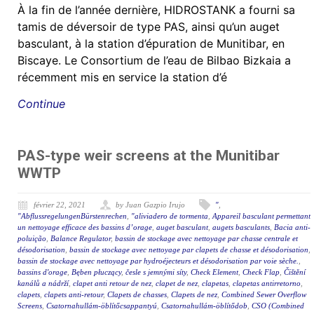
À la fin de l’année dernière, HIDROSTANK a fourni sa
tamis de déversoir de type PAS, ainsi qu’un auget
basculant, à la station d’épuration de Munitibar, en
Biscaye. Le Consortium de l’eau de Bilbao Bizkaia a
récemment mis en service la station d’é
Continue
PAS-type weir screens at the Munitibar
WWTP
février 22, 2021
by Juan Gazpio Irujo
"
,
"AbflussregelungenBürstenrechen
,
"aliviadero de tormenta
,
Appareil basculant permettant
un nettoyage efficace des bassins d’orage
,
auget basculant
,
augets basculants
,
Bacia anti-
poluição
,
Balance Regulator
,
bassin de stockage avec nettoyage par chasse centrale et
désodorisation
,
bassin de stockage avec nettoyage par clapets de chasse et désodorisation
,
bassin de stockage avec nettoyage par hydroéjecteurs et désodorisation par voie sèche.
,
bassins d'orage
,
Bęben płuczący
,
česle s jemnými síty
,
Check Element
,
Check Flap
,
Čištění
kanálů a nádrží
,
clapet anti retour de nez
,
clapet de nez
,
clapetas
,
clapetas antirretorno
,
clapets
,
clapets anti-retour
,
Clapets de chasses
,
Clapets de nez
,
Combined Sewer Overflow
Screens
,
Csatornahullám-öblítőcsappantyú
,
Csatornahullám-öblítődob
,
CSO (Combined