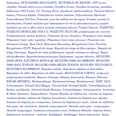
Tiztitoakna
,
NETEJADORS BASCULANTS
,
NETTOYAGE DE BASSINS
,
OSP access
chamber
,
Outside plant access chamber
,
Overflow Screen
,
Overflow Screening
,
pantallas
deflectoras
,
PAS Screen
,
Pit
,
Pivoting Drum
,
plastikowe studnie kablowe
,
Plastové káblové
komory
,
Plovoucí klapka
,
Polietylenowe studnie kablowe
,
Polycarbonate Manholes
,
Polycarbonate Pull box
,
Polyvault
,
pozo-de-infiltracion-de-aguas
,
Pozzetti
,
pozzetti di
distribuzione
,
Pozzetti modulari per infrastrutture di reti di telecomunicazioni
,
pozzetti
modulari per reti in fibra ottica
,
pozzetti omologati telecom
,
Pozzetti Telecom
,
POZZETTO
,
POZZETTO MODULARE PER F.O
,
POZZETTO TELECOM
,
prefabricados de concreto
,
Prefabrykowane studnie kablowe
,
Preformed Access Chambers
,
Přepadová čistící klapka
,
Přepadový čistící válec naplněný
,
Přepadový čistící válec plovoucí
,
Protection des
déversoirs d'orage
,
Rain block
,
Rainwater Harvesting
,
Récupération Eaux Pluviales
,
Récupération EEPP
,
Regards de tirage
,
Regards de tirage de fibre optique.
,
Regards de
tirage Electrique
,
Regards de visite préfabriqués
,
regards ventouse et vidange
,
Regen-
überlaufbecken
,
Regenbeckenausrüstungen Spülsysteme
,
registro eléctrico
,
REGISTRO
HAND-HOLE ELÉCTRICO MODULAR
,
REGISTRO PARA ALUMBRADO
,
REGISTRO
PARA BAJA TENSION
,
REGISTRO PARA MEDIA TENSION
,
REGISTRO TELEFONICO
,
REGISTROS ALUMBRADO
,
Regulace odtoku
,
Regulacja odpływu ze zbiorników
,
Régulateur de débit
,
Régulateur de débit vortex
,
REGULATEUR VORTEX
,
reinforced
polypropylene manholes
,
Réseaux d'énergie
,
Réseaux ferroviaires
,
Réseaux Télécoms
,
RÖGAR (MENHOL)
,
Rückstauklappe
,
Rückstausicherung
,
Rückstauventil
,
ŠAHT
,
SAUL
,
Schouwputten
,
Schwall-Spül-Klappe
,
Schwall-Spül-Trommel befüllt
,
Schwallspülung für
Becken und Kanäle
,
Schwenk-Strahl-Reiniger
,
Schwimmklappe
,
Schwingrechen
,
Screening
& Water Treatment
,
Seksjonsbrønn
,
Sistema Modular de Infiltración
,
sistemas de limpieza
autobasculantes
,
sistemas de limpieza basculantes
,
Sistemas de limpieza por clapetas
,
Sistemas de limpieza por compuertas
,
Sistemas de limpieza por vacío
,
sisteme de infiltratie
,
Sita gęste
,
sito wychyłowe
,
skrzynek rozsączających
,
Skrzynki retencyjno - rozsączające
,
Skrzynki rozsączające
,
Soakaway attenuation units
,
Soakaway Modules
,
sokaway bobex
,
Spłukiwanie wychyłowe –ruchome
,
Spülkippen
,
Stauklappe
,
Storm attenuation
,
Storm