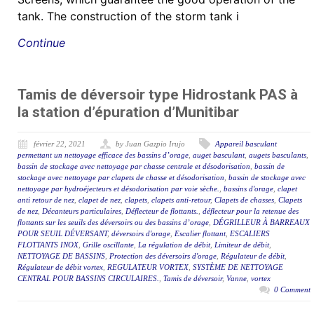
tank. The construction of the storm tank i
Continue
Tamis de déversoir type Hidrostank PAS à
la station d’épuration d’Munitibar
février 22, 2021
by Juan Gazpio Irujo
Appareil basculant
permettant un nettoyage efficace des bassins d’orage
,
auget basculant
,
augets basculants
,
bassin de stockage avec nettoyage par chasse centrale et désodorisation
,
bassin de
stockage avec nettoyage par clapets de chasse et désodorisation
,
bassin de stockage avec
nettoyage par hydroéjecteurs et désodorisation par voie sèche.
,
bassins d'orage
,
clapet
anti retour de nez
,
clapet de nez
,
clapets
,
clapets anti-retour
,
Clapets de chasses
,
Clapets
de nez
,
Décanteurs particulaires
,
Déflecteur de flottants.
,
déflecteur pour la retenue des
flottants sur les seuils des déversoirs ou des bassins d’orage
,
DÉGRILLEUR À BARREAUX
POUR SEUIL DÉVERSANT
,
déversoirs d'orage
,
Escalier flottant
,
ESCALIERS
FLOTTANTS INOX
,
Grille oscillante
,
La régulation de débit
,
Limiteur de débit
,
NETTOYAGE DE BASSINS
,
Protection des déversoirs d'orage
,
Régulateur de débit
,
Régulateur de débit vortex
,
REGULATEUR VORTEX
,
SYSTÈME DE NETTOYAGE
CENTRAL POUR BASSINS CIRCULAIRES.
,
Tamis de déversoir
,
Vanne
,
vortex
0 Comment