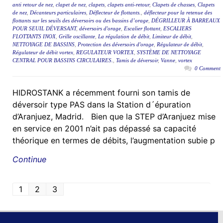
anti retour de nez
,
clapet de nez
,
clapets
,
clapets anti-retour
,
Clapets de chasses
,
Clapets
de nez
,
Décanteurs particulaires
,
Déflecteur de flottants.
,
déflecteur pour la retenue des
flottants sur les seuils des déversoirs ou des bassins d’orage
,
DÉGRILLEUR À BARREAUX
POUR SEUIL DÉVERSANT
,
déversoirs d'orage
,
Escalier flottant
,
ESCALIERS
FLOTTANTS INOX
,
Grille oscillante
,
La régulation de débit
,
Limiteur de débit
,
NETTOYAGE DE BASSINS
,
Protection des déversoirs d'orage
,
Régulateur de débit
,
Régulateur de débit vortex
,
REGULATEUR VORTEX
,
SYSTÈME DE NETTOYAGE
CENTRAL POUR BASSINS CIRCULAIRES.
,
Tamis de déversoir
,
Vanne
,
vortex
0 Comment
HIDROSTANK a récemment fourni son tamis de
déversoir type PAS dans la Station d´épuration
d’Aranjuez, Madrid. Bien que la STEP d’Aranjuez mise
en service en 2001 n’ait pas dépassé sa capacité
théorique en termes de débits, l’augmentation subie p
Continue
1
2
3