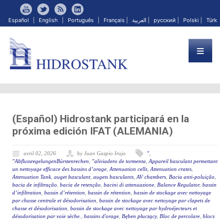
Español
|
English
|
Português
|
Français
|
العربية
|
русский
|
Polski
|
Türk
(Español) Hidrostank participará en la
próxima edición IFAT (ALEMANIA)
avril 02, 2026
by Juan Gazpio Irujo
"
,
"AbflussregelungenBürstenrechen
,
"aliviadero de tormenta
,
Appareil basculant permettant
un nettoyage efficace des bassins d’orage
,
Attenuation cells
,
Attenuation crates
,
Attenuation Tank
,
auget basculant
,
augets basculants
,
AV chambers
,
Bacia anti-poluição
,
bacia de infiltração
,
bacia de retenção
,
bacini di attenuazione
,
Balance Regulator
,
bassin
d’infiltration
,
bassin d’rétention
,
bassin de rétention
,
bassin de stockage avec nettoyage
par chasse centrale et désodorisation
,
bassin de stockage avec nettoyage par clapets de
chasse et désodorisation
,
bassin de stockage avec nettoyage par hydroéjecteurs et
désodorisation par voie sèche.
,
bassins d'orage
,
Bęben płuczący
,
Bloc de percolare
,
blocs