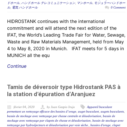
ドホール
,
ハンドホール テレコミュニケーション
,
マンホール
,
モジュラーハンドホー
ル
,
電気 ハンドホール
0 Comment
HIDROSTANK continues with the international
commitment and will attend the next edition of the
IFAT, the World’s Leading Trade Fair for Water, Sewage,
Waste and Raw Materials Management, held from May
4 to May 8, 2020 in Munich. IFAT meets for 5 days in
MUNICH all the equ
Continue
Tamis de déversoir type Hidrostank PAS à
la station d’épuration d’Aranjuez
février 04, 2020
by Juan Gazpio Irujo
Appareil basculant
permettant un nettoyage efficace des bassins d’orage
,
auget basculant
,
augets basculants
,
bassin de stockage avec nettoyage par chasse centrale et désodorisation
,
bassin de
stockage avec nettoyage par clapets de chasse et désodorisation
,
bassin de stockage avec
nettoyage par hydroéjecteurs et désodorisation par voie sèche.
,
bassins d'orage
,
clapet