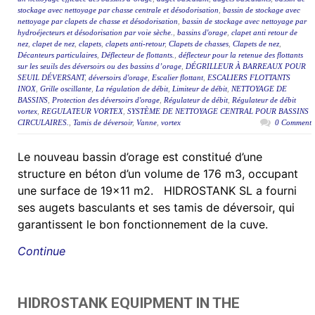
stockage avec nettoyage par chasse centrale et désodorisation
,
bassin de stockage avec
nettoyage par clapets de chasse et désodorisation
,
bassin de stockage avec nettoyage par
hydroéjecteurs et désodorisation par voie sèche.
,
bassins d'orage
,
clapet anti retour de
nez
,
clapet de nez
,
clapets
,
clapets anti-retour
,
Clapets de chasses
,
Clapets de nez
,
Décanteurs particulaires
,
Déflecteur de flottants.
,
déflecteur pour la retenue des flottants
sur les seuils des déversoirs ou des bassins d’orage
,
DÉGRILLEUR À BARREAUX POUR
SEUIL DÉVERSANT
,
déversoirs d'orage
,
Escalier flottant
,
ESCALIERS FLOTTANTS
INOX
,
Grille oscillante
,
La régulation de débit
,
Limiteur de débit
,
NETTOYAGE DE
BASSINS
,
Protection des déversoirs d'orage
,
Régulateur de débit
,
Régulateur de débit
vortex
,
REGULATEUR VORTEX
,
SYSTÈME DE NETTOYAGE CENTRAL POUR BASSINS
CIRCULAIRES.
,
Tamis de déversoir
,
Vanne
,
vortex
0 Comment
Le nouveau bassin d’orage est constitué d’une
structure en béton d’un volume de 176 m3, occupant
une surface de 19×11 m2. HIDROSTANK SL a fourni
ses augets basculants et ses tamis de déversoir, qui
garantissent le bon fonctionnement de la cuve.
Continue
HIDROSTANK EQUIPMENT IN THE