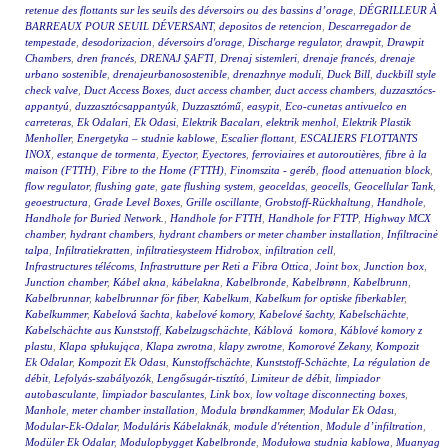
retenue des flottants sur les seuils des déversoirs ou des bassins d’orage
,
DÉGRILLEUR À
BARREAUX POUR SEUIL DÉVERSANT
,
depositos de retencion
,
Descarregador de
tempestade
,
desodorizacion
,
déversoirs d'orage
,
Discharge regulator
,
drawpit
,
Drawpit
Chambers
,
dren francés
,
DRENAJ ŞAFTI
,
Drenaj sistemleri
,
drenaje francés
,
drenaje
urbano sostenible
,
drenajeurbanosostenible
,
drenazhnye moduli
,
Duck Bill
,
duckbill style
check valve
,
Duct Access Boxes
,
duct access chamber
,
duct access chambers
,
duzzasztócs-
appantyú
,
duzzasztócsappantyúk
,
Duzzasztómű
,
easypit
,
Eco-cunetas antivuelco en
carreteras
,
Ek Odalari
,
Ek Odasi
,
Elektrik Bacaları
,
elektrik menhol
,
Elektrik Plastik
Menholler
,
Energetyka – studnie kablowe
,
Escalier flottant
,
ESCALIERS FLOTTANTS
INOX
,
estanque de tormenta
,
Eyector
,
Eyectores
,
ferroviaires et autoroutières
,
fibre à la
maison (FTTH)
,
Fibre to the Home (FTTH)
,
Finomszita - geréb
,
flood attenuation block
,
flow regulator
,
flushing gate
,
gate flushing system
,
geoceldas
,
geocells
,
Geocellular Tank
,
geoestructura
,
Grade Level Boxes
,
Grille oscillante
,
Grobstoff-Rückhaltung
,
Handhole
,
Handhole for Buried Network.
,
Handhole for FTTH
,
Handhole for FTTP
,
Highway MCX
chamber
,
hydrant chambers
,
hydrant chambers or meter chamber installation
,
Infiltracinė
talpa
,
Infiltratiekratten
,
infiltratiesysteem Hidrobox
,
infiltration cell
,
Infrastructures télécoms
,
Infrastrutture per Reti a Fibra Ottica
,
Joint box
,
Junction box
,
Junction chamber
,
Kábel akna
,
kábelakna
,
Kabelbronde
,
Kabelbrønn
,
Kabelbrunn
,
Kabelbrunnar
,
kabelbrunnar för fiber
,
Kabelkum
,
Kabelkum for optiske fiberkabler
,
Kabelkummer
,
Kabelová šachta
,
kabelové komory
,
Kabelové šachty
,
Kabelschächte
,
Kabelschächte aus Kunststoff
,
Kabelzugschächte
,
Káblová komora
,
Káblové komory z
plastu
,
Klapa spłukująca
,
Klapa zwrotna
,
klapy zwrotne
,
Komorové Zekany
,
Kompozit
Ek Odalar
,
Kompozit Ek Odası
,
Kunstoffschächte
,
Kunststoff-Schächte
,
La régulation de
débit
,
Lefolyás-szabályozók
,
Lengősugár-tisztító
,
Limiteur de débit
,
limpiador
autobasculante
,
limpiador basculantes
,
Link box
,
low voltage disconnecting boxes
,
Manhole
,
meter chamber installation
,
Modula brøndkammer
,
Modular Ek Odası
,
Modular-Ek-Odalar
,
Moduláris Kábelaknák
,
module d'rétention
,
Module d’infiltration
,
Modüler Ek Odalar
,
Modulopbygget Kabelbronde
,
Modułowa studnia kablowa
,
Muanyag