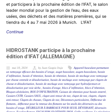
et participera à la prochaine édition de l’IFAT, le salon
leader mondial pour la gestion de l’eau, des eaux
usées, des déchets et des matières premières, qui se
tiendra du 4 au 7 mai 2026 à Munich. L’IFAT
Continue
HIDROSTANK participe à la prochaine
édition d’IFAT (ALLEMAGNE)
mai 10, 2024
by Juan Gazpio Irujo
Appareil basculant permettant
un nettoyage efficace des bassins d’orage
,
auget basculant
,
augets basculants
,
bassin
d’infiltration
,
bassin d’rétention
,
bassin de rétention
,
bassin de stockage avec nettoyage
par chasse centrale et désodorisation
,
bassin de stockage avec nettoyage par clapets de
chasse et désodorisation
,
bassin de stockage avec nettoyage par hydroéjecteurs et
désodorisation par voie sèche.
,
bassins d'orage
,
blocs d’infiltration
,
blocs d’rétention
,
Bloques alvéolaires
,
BOX D’INFILTRATION
,
Caisson de rétention pour bassin enterré
,
Cassiers CSTB
,
Cassiers SAUL
,
clapet anti retour de nez
,
clapet de nez
,
clapets
,
clapets
anti-retour
,
Clapets de chasses
,
Clapets de nez
,
Décanteurs particulaires
,
Déflecteur de
flottants.
,
déflecteur pour la retenue des flottants sur les seuils des déversoirs ou des
bassins d’orage
,
DÉGRILLEUR À BARREAUX POUR SEUIL DÉVERSANT
,
déversoirs
d'orage
,
Escalier flottant
,
ESCALIERS FLOTTANTS INOX
,
Grille oscillante
,
La régulation