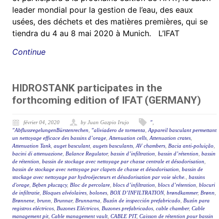
leader mondial pour la gestion de l’eau, des eaux
usées, des déchets et des matières premières, qui se
tiendra du 4 au 8 mai 2020 à Munich. L’IFAT
Continue
HIDROSTANK participates in the
forthcoming edition of IFAT (GERMANY)
février 04, 2020
by Juan Gazpio Irujo
"
,
"AbflussregelungenBürstenrechen
,
"aliviadero de tormenta
,
Appareil basculant permettant
un nettoyage efficace des bassins d’orage
,
Attenuation cells
,
Attenuation crates
,
Attenuation Tank
,
auget basculant
,
augets basculants
,
AV chambers
,
Bacia anti-poluição
,
bacini di attenuazione
,
Balance Regulator
,
bassin d’infiltration
,
bassin d’rétention
,
bassin
de rétention
,
bassin de stockage avec nettoyage par chasse centrale et désodorisation
,
bassin de stockage avec nettoyage par clapets de chasse et désodorisation
,
bassin de
stockage avec nettoyage par hydroéjecteurs et désodorisation par voie sèche.
,
bassins
d'orage
,
Bęben płuczący
,
Bloc de percolare
,
blocs d’infiltration
,
blocs d’rétention
,
blocuri
de infiltratie
,
Bloques alvéolaires
,
bolones
,
BOX D’INFILTRATION
,
brøndkammer
,
Brønn
,
Brønnene
,
brunn
,
Brunnar
,
Brunnarna
,
Buzón de inspección prefabricado
,
Buzón para
registros eléctricos
,
Buzones Eléctricos
,
Buzones prefabricados
,
cable chamber
,
Cable
management pit
,
Cable management vault
,
CABLE PIT
,
Caisson de rétention pour bassin