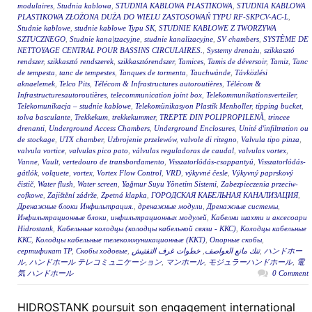
modulaires
,
Studnia kablowa
,
STUDNIA KABLOWA PLASTIKOWA
,
STUDNIA KABLOWA
PLASTIKOWA ZŁOŻONA DUŻA DO WIELU ZASTOSOWAŃ TYPU RF-SKPCV-AC-L
,
Studnie kablowe
,
studnie kablowe Typu SK
,
STUDNIE KABLOWE Z TWORZYWA
SZTUCZNEGO
,
Studnie kana|tzacyjne
,
studnie kanalizacyjne
,
SV chambers
,
SYSTÈME DE
NETTOYAGE CENTRAL POUR BASSINS CIRCULAIRES.
,
Systemy drenażu
,
szikkasztó
rendszer
,
szikkasztó rendszerek
,
szikkasztórendszer
,
Tamices
,
Tamis de déversoir
,
Tamiz
,
Tanc
de tempesta
,
tanc de tempestes
,
Tanques de tormenta
,
Tauchwände
,
Távközlési
aknaelemek
,
Telco Pits
,
Télécom & Infrastructures autoroutières
,
Télécom &
Infrastructuresautoroutières
,
telecommunication joint box
,
Telekommunikationsverteiler
,
Telekomunikacja – studnie kablowe
,
Telekomünikasyon Plastik Menholler
,
tipping bucket
,
tolva basculante
,
Trekkekum
,
trekkekummer
,
TREPTE DIN POLIPROPILENĂ
,
trincee
drenanti
,
Underground Access Chambers
,
Underground Enclosures
,
Unité d'infiltration ou
de stockage
,
UTX chamber
,
Uzbrojenie przelewów
,
valvole di ritegno
,
Valvula tipo pinza
,
valvula vortice
,
valvulas pico pato
,
válvulas reguladoras de caudal
,
valvulas vortex
,
Vanne
,
Vault
,
vertedouro de transbordamento
,
Visszatorlódás-csappantyú
,
Visszatorlódás-
gátlók
,
volquete
,
vortex
,
Vortex Flow Control
,
VRD
,
výkyvné česle
,
Výkyvný paprskový
čistič
,
Water flush
,
Water screen
,
Yağmur Suyu Yönetim Sistemi
,
Zabezpieczenia przeciw-
cofkowe
,
Zajištění zádrže
,
Zpetná klapka
,
ГОРОДСКАЯ КАБЕЛЬНАЯ КАНАЛИЗАЦИЯ
,
Дренажные блоки Инфильтрация.
,
дренажные модули
,
Дренажные системы
,
Инфильтрационные блоки
,
инфильтрационных модулей
,
Кабелни шахти и аксесоари
Hidrostank
,
Кабельные колодцы (колодцы кабельной связи - ККС)
,
Колодцы кабельные
ККС
,
Колодцы кабельные телекоммуникационные (ККТ)
,
Опорные скобы
,
сертификат ТР
,
Скобы ходовые
,
خطوات غرف التفتيش
,
تنك مانع العواصف
,
ハンドホー
ル
,
ハンドホール テレコミュニケーション
,
マンホール
,
モジュラーハンドホール
,
電
気 ハンドホール
0 Comment
HIDROSTANK poursuit son engagement international