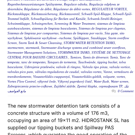
Regenbeckenausrüstungen Spülsysteme
,
Regulace odtoku
,
Regulacja odpływu ze
zbiorników
,
Régulateur de débit
,
Régulateur de débit vortex
,
REGULATEUR VORTEX
,
Rückstauklappe
,
Rückstausicherung
,
Rückstauventil
,
Schwall-Spül-Klappe
,
Schwall-Spül-
Trommel befüllt
,
Schwallspülung für Becken und Kanäle
,
Schwenk-Strahl-Reiniger
,
Schwimmklappe
,
Schwingrechen
,
Screening & Water Treatment
,
sistemas de limpieza
autobasculantes
,
sistemas de limpieza basculantes
,
Sistemas de limpieza por clapetas
,
Sistemas de limpieza por compuertas
,
Sistemas de limpieza por vacío
,
Sita gęste
,
sito
wychyłowe
,
Spłukiwanie wychyłowe –ruchome
,
Spülkippen
,
Stauklappe
,
Storm overflow
Screen
,
Storm Tank & Sewer Cleansing
,
STORM WATER RETENTION TANKS
,
stormscreen
,
stormtank
,
Stormwater discharge systems and combined sewer overflows
,
Stormwater Management Solutions
,
STORMWATER TANKS
,
SYSTÈME DE NETTOYAGE
CENTRAL POUR BASSINS CIRCULAIRES.
,
Tamices
,
Tamis de déversoir
,
Tamiz
,
Tanc de
tempesta
,
tanc de tempestes
,
Tanques de tormenta
,
Tauchwände
,
tipping bucket
,
tolva
basculante
,
Uzbrojenie przelewów
,
valvole di ritegno
,
Valvula tipo pinza
,
valvula vortice
,
valvulas pico pato
,
válvulas reguladoras de caudal
,
valvulas vortex
,
Vanne
,
vertedouro de
transbordamento
,
Visszatorlódás-csappantyú
,
Visszatorlódás-gátlók
,
volquete
,
vortex
,
Vortex Flow Control
,
výkyvné česle
,
Výkyvný paprskový čistič
,
Water flush
,
Water screen
,
Zabezpieczenia przeciw-cofkowe
,
Zajištění zádrže
,
Zpetná klapka
,
сертификат ТР
,
تنك
مانع العواصف
0 Comment
The new stormwater detention tank consists of a
concrete structure with a volume of 176 m3,
occupying an area of 19×11 m2. HIDROSTANK SL has
supplied our tipping buckets and Spillway PAS
Screens, which guarantee the good operation of the