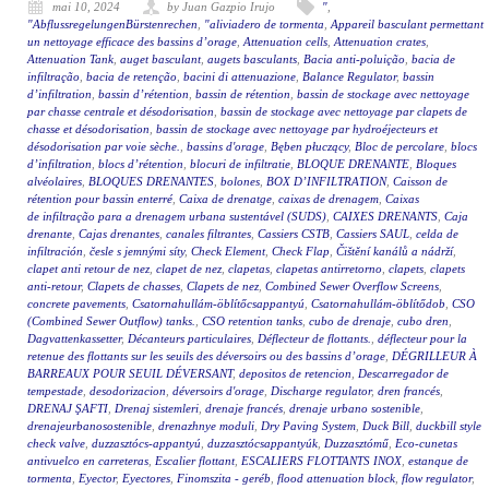
mai 10, 2024
by Juan Gazpio Irujo
"
,
"AbflussregelungenBürstenrechen
,
"aliviadero de tormenta
,
Appareil basculant permettant
un nettoyage efficace des bassins d’orage
,
Attenuation cells
,
Attenuation crates
,
Attenuation Tank
,
auget basculant
,
augets basculants
,
Bacia anti-poluição
,
bacia de
infiltração
,
bacia de retenção
,
bacini di attenuazione
,
Balance Regulator
,
bassin
d’infiltration
,
bassin d’rétention
,
bassin de rétention
,
bassin de stockage avec nettoyage
par chasse centrale et désodorisation
,
bassin de stockage avec nettoyage par clapets de
chasse et désodorisation
,
bassin de stockage avec nettoyage par hydroéjecteurs et
désodorisation par voie sèche.
,
bassins d'orage
,
Bęben płuczący
,
Bloc de percolare
,
blocs
d’infiltration
,
blocs d’rétention
,
blocuri de infiltratie
,
BLOQUE DRENANTE
,
Bloques
alvéolaires
,
BLOQUES DRENANTES
,
bolones
,
BOX D’INFILTRATION
,
Caisson de
rétention pour bassin enterré
,
Caixa de drenatge
,
caixas de drenagem
,
Caixas
de infiltração para a drenagem urbana sustentável (SUDS)
,
CAIXES DRENANTS
,
Caja
drenante
,
Cajas drenantes
,
canales filtrantes
,
Cassiers CSTB
,
Cassiers SAUL
,
celda de
infiltración
,
česle s jemnými síty
,
Check Element
,
Check Flap
,
Čištění kanálů a nádrží
,
clapet anti retour de nez
,
clapet de nez
,
clapetas
,
clapetas antirretorno
,
clapets
,
clapets
anti-retour
,
Clapets de chasses
,
Clapets de nez
,
Combined Sewer Overflow Screens
,
concrete pavements
,
Csatornahullám-öblítőcsappantyú
,
Csatornahullám-öblítődob
,
CSO
(Combined Sewer Outflow) tanks.
,
CSO retention tanks
,
cubo de drenaje
,
cubo dren
,
Dagvattenkassetter
,
Décanteurs particulaires
,
Déflecteur de flottants.
,
déflecteur pour la
retenue des flottants sur les seuils des déversoirs ou des bassins d’orage
,
DÉGRILLEUR À
BARREAUX POUR SEUIL DÉVERSANT
,
depositos de retencion
,
Descarregador de
tempestade
,
desodorizacion
,
déversoirs d'orage
,
Discharge regulator
,
dren francés
,
DRENAJ ŞAFTI
,
Drenaj sistemleri
,
drenaje francés
,
drenaje urbano sostenible
,
drenajeurbanosostenible
,
drenazhnye moduli
,
Dry Paving System
,
Duck Bill
,
duckbill style
check valve
,
duzzasztócs-appantyú
,
duzzasztócsappantyúk
,
Duzzasztómű
,
Eco-cunetas
antivuelco en carreteras
,
Escalier flottant
,
ESCALIERS FLOTTANTS INOX
,
estanque de
tormenta
,
Eyector
,
Eyectores
,
Finomszita - geréb
,
flood attenuation block
,
flow regulator
,