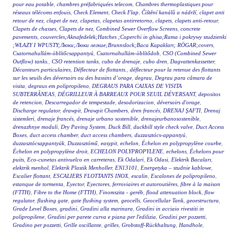
pour eau potable
,
chambres préfabriquées telecom
,
Chambres thermoplastiques pour
réseaux télécoms enfouis
,
Check Element
,
Check Flap
,
Čištění kanálů a nádrží
,
clapet anti
retour de nez
,
clapet de nez
,
clapetas
,
clapetas antirretorno
,
clapets
,
clapets anti-retour
,
Clapets de chasses
,
Clapets de nez
,
Combined Sewer Overflow Screens
,
concrete
pavements
,
couvercles;Aknafedelek;Hatches ;Coperchi in ghisa;Rama i pokrywy studzienki
;WŁAZY I WPUSTY;Люки;Люки легкие;Brunnslock;Baca Kapakları; RÖGAR;covers
,
Csatornahullám-öblítőcsappantyú
,
Csatornahullám-öblítődob
,
CSO (Combined Sewer
Outflow) tanks.
,
CSO retention tanks
,
cubo de drenaje
,
cubo dren
,
Dagvattenkassetter
,
Décanteurs particulaires
,
Déflecteur de flottants.
,
déflecteur pour la retenue des flottants
sur les seuils des déversoirs ou des bassins d’orage
,
degrau
,
Degrau para câmara de
visita
,
degraus em polipropileno
,
DEGRAUS PARA CAIXAS DE VISITA
SUBTERRÂNEAS
,
DÉGRILLEUR À BARREAUX POUR SEUIL DÉVERSANT
,
depositos
de retencion
,
Descarregador de tempestade
,
desodorizacion
,
déversoirs d'orage
,
Discharge regulator
,
drawpit
,
Drawpit Chambers
,
dren francés
,
DRENAJ ŞAFTI
,
Drenaj
sistemleri
,
drenaje francés
,
drenaje urbano sostenible
,
drenajeurbanosostenible
,
drenazhnye moduli
,
Dry Paving System
,
Duck Bill
,
duckbill style check valve
,
Duct Access
Boxes
,
duct access chamber
,
duct access chambers
,
duzzasztócs-appantyú
,
duzzasztócsappantyúk
,
Duzzasztómű
,
easypit
,
echelon
,
Échelon en polypropylène courbe
,
Échelon en polypropylène droit
,
ECHELON POLYPROPYLENE
,
echelons
,
Échelons pour
puits
,
Eco-cunetas antivuelco en carreteras
,
Ek Odalari
,
Ek Odasi
,
Elektrik Bacaları
,
elektrik menhol
,
Elektrik Plastik Menholler
,
EN13101
,
Energetyka – studnie kablowe
,
Escalier flottant
,
ESCALIERS FLOTTANTS INOX
,
escalin
,
Escalones de polipropileno
,
estanque de tormenta
,
Eyector
,
Eyectores
,
ferroviaires et autoroutières
,
fibre à la maison
(FTTH)
,
Fibre to the Home (FTTH)
,
Finomszita - geréb
,
flood attenuation block
,
flow
regulator
,
flushing gate
,
gate flushing system
,
geocells
,
Geocellular Tank
,
geoestructura
,
Grade Level Boxes
,
gradini
,
Gradini alla marinara
,
Gradini in acciaio rivestiti in
polipropilene
,
Gradini per parete curva e piana per l'edilizia
,
Gradini per pozzetti
,
Gradino per pozzetti
,
Grille oscillante
,
grilles
,
Grobstoff-Rückhaltung
,
Handhole
,