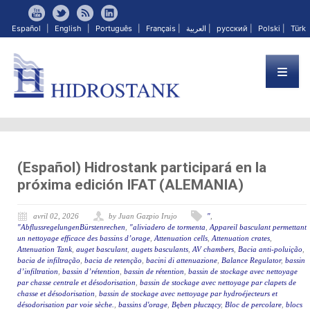
Español
|
English
|
Português
|
Français
|
العربية
|
русский
|
Polski
|
Türk
(Español) Hidrostank participará en la
próxima edición IFAT (ALEMANIA)
avril 02, 2026
by Juan Gazpio Irujo
"
,
"AbflussregelungenBürstenrechen
,
"aliviadero de tormenta
,
Appareil basculant permettant
un nettoyage efficace des bassins d’orage
,
Attenuation cells
,
Attenuation crates
,
Attenuation Tank
,
auget basculant
,
augets basculants
,
AV chambers
,
Bacia anti-poluição
,
bacia de infiltração
,
bacia de retenção
,
bacini di attenuazione
,
Balance Regulator
,
bassin
d’infiltration
,
bassin d’rétention
,
bassin de rétention
,
bassin de stockage avec nettoyage
par chasse centrale et désodorisation
,
bassin de stockage avec nettoyage par clapets de
chasse et désodorisation
,
bassin de stockage avec nettoyage par hydroéjecteurs et
désodorisation par voie sèche.
,
bassins d'orage
,
Bęben płuczący
,
Bloc de percolare
,
blocs