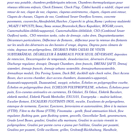
pour eau potable
,
chambres préfabriquées telecom
,
Chambres thermoplastiques pour
réseaux télécoms enfouis
,
Check Element
,
Check Flap
,
Čištění kanálů a nádrží
,
clapet anti
retour de nez
,
clapet de nez
,
clapetas
,
clapetas antirretorno
,
clapets
,
clapets anti-retour
,
Clapets de chasses
,
Clapets de nez
,
Combined Sewer Overflow Screens
,
concrete
pavements
,
couvercles;Aknafedelek;Hatches ;Coperchi in ghisa;Rama i pokrywy studzienki
;WŁAZY I WPUSTY;Люки;Люки легкие;Brunnslock;Baca Kapakları; RÖGAR;covers
,
Csatornahullám-öblítőcsappantyú
,
Csatornahullám-öblítődob
,
CSO (Combined Sewer
Outflow) tanks.
,
CSO retention tanks
,
cubo de drenaje
,
cubo dren
,
Dagvattenkassetter
,
Décanteurs particulaires
,
Déflecteur de flottants.
,
déflecteur pour la retenue des flottants
sur les seuils des déversoirs ou des bassins d’orage
,
degrau
,
Degrau para câmara de
visita
,
degraus em polipropileno
,
DEGRAUS PARA CAIXAS DE VISITA
SUBTERRÂNEAS
,
DÉGRILLEUR À BARREAUX POUR SEUIL DÉVERSANT
,
depositos
de retencion
,
Descarregador de tempestade
,
desodorizacion
,
déversoirs d'orage
,
Discharge regulator
,
drawpit
,
Drawpit Chambers
,
dren francés
,
DRENAJ ŞAFTI
,
Drenaj
sistemleri
,
drenaje francés
,
drenaje urbano sostenible
,
drenajeurbanosostenible
,
drenazhnye moduli
,
Dry Paving System
,
Duck Bill
,
duckbill style check valve
,
Duct Access
Boxes
,
duct access chamber
,
duct access chambers
,
duzzasztócs-appantyú
,
duzzasztócsappantyúk
,
Duzzasztómű
,
easypit
,
echelon
,
Échelon en polypropylène courbe
,
Échelon en polypropylène droit
,
ECHELON POLYPROPYLENE
,
echelons
,
Échelons pour
puits
,
Eco-cunetas antivuelco en carreteras
,
Ek Odalari
,
Ek Odasi
,
Elektrik Bacaları
,
elektrik menhol
,
Elektrik Plastik Menholler
,
EN13101
,
Energetyka – studnie kablowe
,
Escalier flottant
,
ESCALIERS FLOTTANTS INOX
,
escalin
,
Escalones de polipropileno
,
estanque de tormenta
,
Eyector
,
Eyectores
,
ferroviaires et autoroutières
,
fibre à la maison
(FTTH)
,
Fibre to the Home (FTTH)
,
Finomszita - geréb
,
flood attenuation block
,
flow
regulator
,
flushing gate
,
gate flushing system
,
geocells
,
Geocellular Tank
,
geoestructura
,
Grade Level Boxes
,
gradini
,
Gradini alla marinara
,
Gradini in acciaio rivestiti in
polipropilene
,
Gradini per parete curva e piana per l'edilizia
,
Gradini per pozzetti
,
Gradino per pozzetti
,
Grille oscillante
,
grilles
,
Grobstoff-Rückhaltung
,
Handhole
,