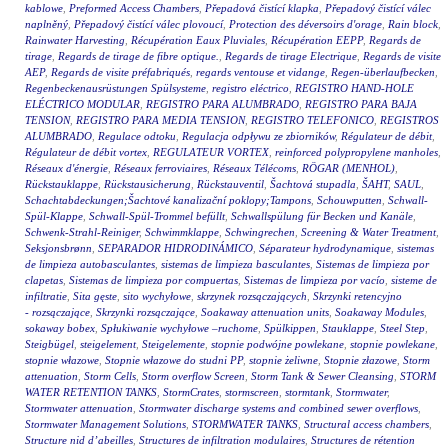
kablowe
,
Preformed Access Chambers
,
Přepadová čistící klapka
,
Přepadový čistící válec
naplněný
,
Přepadový čistící válec plovoucí
,
Protection des déversoirs d'orage
,
Rain block
,
Rainwater Harvesting
,
Récupération Eaux Pluviales
,
Récupération EEPP
,
Regards de
tirage
,
Regards de tirage de fibre optique.
,
Regards de tirage Electrique
,
Regards de visite
AEP
,
Regards de visite préfabriqués
,
regards ventouse et vidange
,
Regen-überlaufbecken
,
Regenbeckenausrüstungen Spülsysteme
,
registro eléctrico
,
REGISTRO HAND-HOLE
ELÉCTRICO MODULAR
,
REGISTRO PARA ALUMBRADO
,
REGISTRO PARA BAJA
TENSION
,
REGISTRO PARA MEDIA TENSION
,
REGISTRO TELEFONICO
,
REGISTROS
ALUMBRADO
,
Regulace odtoku
,
Regulacja odpływu ze zbiorników
,
Régulateur de débit
,
Régulateur de débit vortex
,
REGULATEUR VORTEX
,
reinforced polypropylene manholes
,
Réseaux d'énergie
,
Réseaux ferroviaires
,
Réseaux Télécoms
,
RÖGAR (MENHOL)
,
Rückstauklappe
,
Rückstausicherung
,
Rückstauventil
,
Šachtová stupadla
,
ŠAHT
,
SAUL
,
Schachtabdeckungen;Šachtové kanalizační poklopy;Tampons
,
Schouwputten
,
Schwall-
Spül-Klappe
,
Schwall-Spül-Trommel befüllt
,
Schwallspülung für Becken und Kanäle
,
Schwenk-Strahl-Reiniger
,
Schwimmklappe
,
Schwingrechen
,
Screening & Water Treatment
,
Seksjonsbrønn
,
SEPARADOR HIDRODINÁMICO
,
Séparateur hydrodynamique
,
sistemas
de limpieza autobasculantes
,
sistemas de limpieza basculantes
,
Sistemas de limpieza por
clapetas
,
Sistemas de limpieza por compuertas
,
Sistemas de limpieza por vacío
,
sisteme de
infiltratie
,
Sita gęste
,
sito wychyłowe
,
skrzynek rozsączających
,
Skrzynki retencyjno
- rozsączające
,
Skrzynki rozsączające
,
Soakaway attenuation units
,
Soakaway Modules
,
sokaway bobex
,
Spłukiwanie wychyłowe –ruchome
,
Spülkippen
,
Stauklappe
,
Steel Step
,
Steigbügel
,
steigelement
,
Steigelemente
,
stopnie podwójne powlekane
,
stopnie powlekane
,
stopnie włazowe
,
Stopnie włazowe do studni PP
,
stopnie żeliwne
,
Stopnie złazowe
,
Storm
attenuation
,
Storm Cells
,
Storm overflow Screen
,
Storm Tank & Sewer Cleansing
,
STORM
WATER RETENTION TANKS
,
StormCrates
,
stormscreen
,
stormtank
,
Stormwater
,
Stormwater attenuation
,
Stormwater discharge systems and combined sewer overflows
,
Stormwater Management Solutions
,
STORMWATER TANKS
,
Structural access chambers
,
Structure nid d’abeilles
,
Structures de infiltration modulaires
,
Structures de rétention