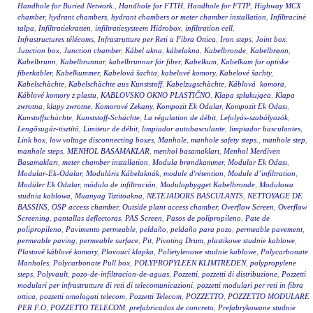
Handhole for Buried Network.
,
Handhole for FTTH
,
Handhole for FTTP
,
Highway MCX
chamber
,
hydrant chambers
,
hydrant chambers or meter chamber installation
,
Infiltracinė
talpa
,
Infiltratiekratten
,
infiltratiesysteem Hidrobox
,
infiltration cell
,
Infrastructures télécoms
,
Infrastrutture per Reti a Fibra Ottica
,
Iron steps
,
Joint box
,
Junction box
,
Junction chamber
,
Kábel akna
,
kábelakna
,
Kabelbronde
,
Kabelbrønn
,
Kabelbrunn
,
Kabelbrunnar
,
kabelbrunnar för fiber
,
Kabelkum
,
Kabelkum for optiske
fiberkabler
,
Kabelkummer
,
Kabelová šachta
,
kabelové komory
,
Kabelové šachty
,
Kabelschächte
,
Kabelschächte aus Kunststoff
,
Kabelzugschächte
,
Káblová komora
,
Káblové komory z plastu
,
KABLOVSKO OKNO PLASTIČNO
,
Klapa spłukująca
,
Klapa
zwrotna
,
klapy zwrotne
,
Komorové Zekany
,
Kompozit Ek Odalar
,
Kompozit Ek Odası
,
Kunstoffschächte
,
Kunststoff-Schächte
,
La régulation de débit
,
Lefolyás-szabályozók
,
Lengősugár-tisztító
,
Limiteur de débit
,
limpiador autobasculante
,
limpiador basculantes
,
Link box
,
low voltage disconnecting boxes
,
Manhole
,
manhole safety steps.
,
manhole step
,
manhole steps
,
MENHOL BASAMAKLAR
,
menhol basamakları
,
Menhol Merdiven
Basamakları
,
meter chamber installation
,
Modula brøndkammer
,
Modular Ek Odası
,
Modular-Ek-Odalar
,
Moduláris Kábelaknák
,
module d'rétention
,
Module d’infiltration
,
Modüler Ek Odalar
,
módulo de infiltración
,
Modulopbygget Kabelbronde
,
Modułowa
studnia kablowa
,
Muanyag Tiztitoakna
,
NETEJADORS BASCULANTS
,
NETTOYAGE DE
BASSINS
,
OSP access chamber
,
Outside plant access chamber
,
Overflow Screen
,
Overflow
Screening
,
pantallas deflectoras
,
PAS Screen
,
Pasos de polipropileno
,
Pate de
polipropileno
,
Pavimento permeable
,
peldaño
,
peldaño para pozo
,
permeable pavement
,
permeable paving
,
permeable surface
,
Pit
,
Pivoting Drum
,
plastikowe studnie kablowe
,
Plastové káblové komory
,
Plovoucí klapka
,
Polietylenowe studnie kablowe
,
Polycarbonate
Manholes
,
Polycarbonate Pull box
,
POLYPROPYLEEN KLIMTREDEN
,
polypropylene
steps
,
Polyvault
,
pozo-de-infiltracion-de-aguas
,
Pozzetti
,
pozzetti di distribuzione
,
Pozzetti
modulari per infrastrutture di reti di telecomunicazioni
,
pozzetti modulari per reti in fibra
ottica
,
pozzetti omologati telecom
,
Pozzetti Telecom
,
POZZETTO
,
POZZETTO MODULARE
PER F.O
,
POZZETTO TELECOM
,
prefabricados de concreto
,
Prefabrykowane studnie