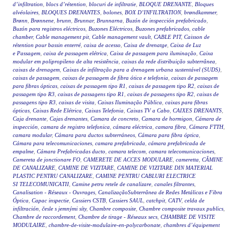
d’infiltration
,
blocs d’rétention
,
blocuri de infiltratie
,
BLOQUE DRENANTE
,
Bloques
alvéolaires
,
BLOQUES DRENANTES
,
bolones
,
BOX D’INFILTRATION
,
brøndkammer
,
Brønn
,
Brønnene
,
brunn
,
Brunnar
,
Brunnarna
,
Buzón de inspección prefabricado
,
Buzón para registros eléctricos
,
Buzones Eléctricos
,
Buzones prefabricados
,
cable
chamber
,
Cable management pit
,
Cable management vault
,
CABLE PIT
,
Caisson de
rétention pour bassin enterré
,
caixa de acesso
,
Caixa de drenatge
,
Caixa de Luz
e Passagem
,
caixa de passagem elétrica
,
Caixa de passagem para iluminação
,
Caixa
modular em polipropileno de alta resistência
,
caixas da rede distribuição subterrânea
,
caixas de drenagem
,
Caixas de infiltração para a drenagem urbana sustentável (SUDS)
,
caixas de passagem
,
caixas de passagem de fibra ótica e telefonia
,
caixas de passagem
para fibras ópticas
,
caixas de passagem tipo R1
,
caixas de passagem tipo R2
,
caixas de
passagem tipo R3
,
caixas de passagens tipo R1
,
caixas de passagens tipo R2
,
caixas de
passagens tipo R3
,
caixas de visita
,
Caixas Iluminação Pública
,
caixas para fibras
ópticas
,
Caixas Rede Elétrica
,
Caixas Telefonia
,
Caixas TV a Cabo
,
CAIXES DRENANTS
,
Caja drenante
,
Cajas drenantes
,
Camara de concreto
,
Camara de hormigon
,
Cámara de
inspección
,
camara de registro telefonica
,
cámara eléctrica
,
camara fibra
,
Cámara FTTH
,
camara modular
,
Cámara para ductos subterráneos
,
Cámara para fibra óptica
,
Cámara para telecomunicaciones
,
camara prefabricada
,
cámara prefabricada de
empalme
,
Cámara Prefabricadas ducto
,
camara telecom
,
camara telecomunicaciones
,
Camereta de jonctionare FO
,
CAMERETE DE ACCES MODULARE
,
cameretta
,
CĂMINE
DE CANALIZARE
,
CAMINE DE VIZITARE
,
CAMINE DE VIZITARE DIN MATERIAL
PLASTIC PENTRU CANALIZARE
,
CAMINE PENTRU CABLURI ELECTRICE
SI TELECOMUNICATII
,
Camine petru retele de canalizare
,
canales filtrantes
,
Canalisation - Réseaux - Ouvrages
,
CanalizaçãoSubterrânea de Redes Metálicas e Fibra
Óptica
,
Capac inspectie
,
Cassiers CSTB
,
Cassiers SAUL
,
catchpit
,
CATV
,
celda de
infiltración
,
česle s jemnými síty
,
Chambre composite
,
Chambre composite travaux publics
,
Chambre de raccordement
,
Chambre de tirage - Réseaux secs
,
CHAMBRE DE VISITE
MODULAIRE
,
chambre-de-visite-modulaire-en-polycarbonate
,
chambres d’équipement