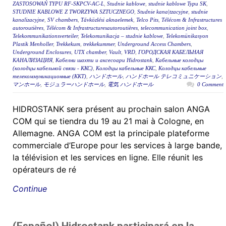
ZASTOSOWAŃ TYPU RF-SKPCV-AC-L
,
Studnie kablowe
,
studnie kablowe Typu SK
,
STUDNIE KABLOWE Z TWORZYWA SZTUCZNEGO
,
Studnie kana|tzacyjne
,
studnie
kanalizacyjne
,
SV chambers
,
Távközlési aknaelemek
,
Telco Pits
,
Télécom & Infrastructures
autoroutières
,
Télécom & Infrastructuresautoroutières
,
telecommunication joint box
,
Telekommunikationsverteiler
,
Telekomunikacja – studnie kablowe
,
Telekomünikasyon
Plastik Menholler
,
Trekkekum
,
trekkekummer
,
Underground Access Chambers
,
Underground Enclosures
,
UTX chamber
,
Vault
,
VRD
,
ГОРОДСКАЯ КАБЕЛЬНАЯ
КАНАЛИЗАЦИЯ
,
Кабелни шахти и аксесоари Hidrostank
,
Кабельные колодцы
(колодцы кабельной связи - ККС)
,
Колодцы кабельные ККС
,
Колодцы кабельные
телекоммуникационные (ККТ)
,
ハンドホール
,
ハンドホール テレコミュニケーション
,
マンホール
,
モジュラーハンドホール
,
電気 ハンドホール
0 Comment
HIDROSTANK sera présent au prochain salon ANGA
COM qui se tiendra du 19 au 21 mai à Cologne, en
Allemagne. ANGA COM est la principale plateforme
commerciale d’Europe pour les services à large bande,
la télévision et les services en ligne. Elle réunit les
opérateurs de ré
Continue