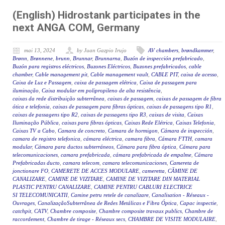
(English) Hidrostank participates in the
next ANGA COM, Germany
mai 13, 2024
by Juan Gazpio Irujo
AV chambers
,
brøndkammer
,
Brønn
,
Brønnene
,
brunn
,
Brunnar
,
Brunnarna
,
Buzón de inspección prefabricado
,
Buzón para registros eléctricos
,
Buzones Eléctricos
,
Buzones prefabricados
,
cable
chamber
,
Cable management pit
,
Cable management vault
,
CABLE PIT
,
caixa de acesso
,
Caixa de Luz e Passagem
,
caixa de passagem elétrica
,
Caixa de passagem para
iluminação
,
Caixa modular em polipropileno de alta resistência
,
caixas da rede distribuição subterrânea
,
caixas de passagem
,
caixas de passagem de fibra
ótica e telefonia
,
caixas de passagem para fibras ópticas
,
caixas de passagens tipo R1
,
caixas de passagens tipo R2
,
caixas de passagens tipo R3
,
caixas de visita
,
Caixas
Iluminação Pública
,
caixas para fibras ópticas
,
Caixas Rede Elétrica
,
Caixas Telefonia
,
Caixas TV a Cabo
,
Camara de concreto
,
Camara de hormigon
,
Cámara de inspección
,
camara de registro telefonica
,
cámara eléctrica
,
camara fibra
,
Cámara FTTH
,
camara
modular
,
Cámara para ductos subterráneos
,
Cámara para fibra óptica
,
Cámara para
telecomunicaciones
,
camara prefabricada
,
cámara prefabricada de empalme
,
Cámara
Prefabricadas ducto
,
camara telecom
,
camara telecomunicaciones
,
Camereta de
jonctionare FO
,
CAMERETE DE ACCES MODULARE
,
cameretta
,
CĂMINE DE
CANALIZARE
,
CAMINE DE VIZITARE
,
CAMINE DE VIZITARE DIN MATERIAL
PLASTIC PENTRU CANALIZARE
,
CAMINE PENTRU CABLURI ELECTRICE
SI TELECOMUNICATII
,
Camine petru retele de canalizare
,
Canalisation - Réseaux -
Ouvrages
,
CanalizaçãoSubterrânea de Redes Metálicas e Fibra Óptica
,
Capac inspectie
,
catchpit
,
CATV
,
Chambre composite
,
Chambre composite travaux publics
,
Chambre de
raccordement
,
Chambre de tirage - Réseaux secs
,
CHAMBRE DE VISITE MODULAIRE
,