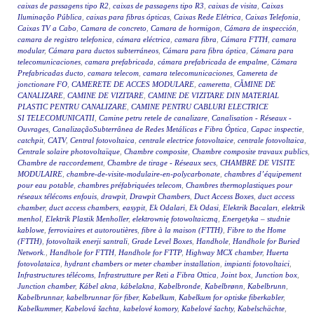
caixas de passagens tipo R2
,
caixas de passagens tipo R3
,
caixas de visita
,
Caixas
Iluminação Pública
,
caixas para fibras ópticas
,
Caixas Rede Elétrica
,
Caixas Telefonia
,
Caixas TV a Cabo
,
Camara de concreto
,
Camara de hormigon
,
Cámara de inspección
,
camara de registro telefonica
,
cámara eléctrica
,
camara fibra
,
Cámara FTTH
,
camara
modular
,
Cámara para ductos subterráneos
,
Cámara para fibra óptica
,
Cámara para
telecomunicaciones
,
camara prefabricada
,
cámara prefabricada de empalme
,
Cámara
Prefabricadas ducto
,
camara telecom
,
camara telecomunicaciones
,
Camereta de
jonctionare FO
,
CAMERETE DE ACCES MODULARE
,
cameretta
,
CĂMINE DE
CANALIZARE
,
CAMINE DE VIZITARE
,
CAMINE DE VIZITARE DIN MATERIAL
PLASTIC PENTRU CANALIZARE
,
CAMINE PENTRU CABLURI ELECTRICE
SI TELECOMUNICATII
,
Camine petru retele de canalizare
,
Canalisation - Réseaux -
Ouvrages
,
CanalizaçãoSubterrânea de Redes Metálicas e Fibra Óptica
,
Capac inspectie
,
catchpit
,
CATV
,
Central fotovoltaica
,
centrale electrice fotovoltaice
,
centrale fotovoltaica
,
Centrale solaire photovoltaïque
,
Chambre composite
,
Chambre composite travaux publics
,
Chambre de raccordement
,
Chambre de tirage - Réseaux secs
,
CHAMBRE DE VISITE
MODULAIRE
,
chambre-de-visite-modulaire-en-polycarbonate
,
chambres d’équipement
pour eau potable
,
chambres préfabriquées telecom
,
Chambres thermoplastiques pour
réseaux télécoms enfouis
,
drawpit
,
Drawpit Chambers
,
Duct Access Boxes
,
duct access
chamber
,
duct access chambers
,
easypit
,
Ek Odalari
,
Ek Odasi
,
Elektrik Bacaları
,
elektrik
menhol
,
Elektrik Plastik Menholler
,
elektrownię fotowoltaiczną
,
Energetyka – studnie
kablowe
,
ferroviaires et autoroutières
,
fibre à la maison (FTTH)
,
Fibre to the Home
(FTTH)
,
fotovoltaik enerji santrali
,
Grade Level Boxes
,
Handhole
,
Handhole for Buried
Network.
,
Handhole for FTTH
,
Handhole for FTTP
,
Highway MCX chamber
,
Huerta
fotovolataica
,
hydrant chambers or meter chamber installation
,
impianti fotovoltaici
,
Infrastructures télécoms
,
Infrastrutture per Reti a Fibra Ottica
,
Joint box
,
Junction box
,
Junction chamber
,
Kábel akna
,
kábelakna
,
Kabelbronde
,
Kabelbrønn
,
Kabelbrunn
,
Kabelbrunnar
,
kabelbrunnar för fiber
,
Kabelkum
,
Kabelkum for optiske fiberkabler
,
Kabelkummer
,
Kabelová šachta
,
kabelové komory
,
Kabelové šachty
,
Kabelschächte
,