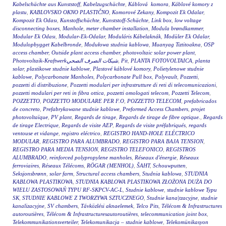
Kabelschächte aus Kunststoff
,
Kabelzugschächte
,
Káblová komora
,
Káblové komory z
plastu
,
KABLOVSKO OKNO PLASTIČNO
,
Komorové Zekany
,
Kompozit Ek Odalar
,
Kompozit Ek Odası
,
Kunstoffschächte
,
Kunststoff-Schächte
,
Link box
,
low voltage
disconnecting boxes
,
Manhole
,
meter chamber installation
,
Modula brøndkammer
,
Modular Ek Odası
,
Modular-Ek-Odalar
,
Moduláris Kábelaknák
,
Modüler Ek Odalar
,
Modulopbygget Kabelbronde
,
Modułowa studnia kablowa
,
Muanyag Tiztitoakna
,
OSP
access chamber
,
Outside plant access chamber
,
photovoltaic solar power plant
,
Photovoltaik-Kraftwerkشبكات الصرف الصحي
,
Pit
,
PLANTA FOTOVOLTAICA
,
planta
solar
,
plastikowe studnie kablowe
,
Plastové káblové komory
,
Polietylenowe studnie
kablowe
,
Polycarbonate Manholes
,
Polycarbonate Pull box
,
Polyvault
,
Pozzetti
,
pozzetti di distribuzione
,
Pozzetti modulari per infrastrutture di reti di telecomunicazioni
,
pozzetti modulari per reti in fibra ottica
,
pozzetti omologati telecom
,
Pozzetti Telecom
,
POZZETTO
,
POZZETTO MODULARE PER F.O
,
POZZETTO TELECOM
,
prefabricados
de concreto
,
Prefabrykowane studnie kablowe
,
Preformed Access Chambers
,
projet
photovoltaïque
,
PV plant
,
Regards de tirage
,
Regards de tirage de fibre optique.
,
Regards
de tirage Electrique
,
Regards de visite AEP
,
Regards de visite préfabriqués
,
regards
ventouse et vidange
,
registro eléctrico
,
REGISTRO HAND-HOLE ELÉCTRICO
MODULAR
,
REGISTRO PARA ALUMBRADO
,
REGISTRO PARA BAJA TENSION
,
REGISTRO PARA MEDIA TENSION
,
REGISTRO TELEFONICO
,
REGISTROS
ALUMBRADO
,
reinforced polypropylene manholes
,
Réseaux d'énergie
,
Réseaux
ferroviaires
,
Réseaux Télécoms
,
RÖGAR (MENHOL)
,
ŠAHT
,
Schouwputten
,
Seksjonsbrønn
,
solar farm
,
Structural access chambers
,
Studnia kablowa
,
STUDNIA
KABLOWA PLASTIKOWA
,
STUDNIA KABLOWA PLASTIKOWA ZŁOŻONA DUŻA DO
WIELU ZASTOSOWAŃ TYPU RF-SKPCV-AC-L
,
Studnie kablowe
,
studnie kablowe Typu
SK
,
STUDNIE KABLOWE Z TWORZYWA SZTUCZNEGO
,
Studnie kana|tzacyjne
,
studnie
kanalizacyjne
,
SV chambers
,
Távközlési aknaelemek
,
Telco Pits
,
Télécom & Infrastructures
autoroutières
,
Télécom & Infrastructuresautoroutières
,
telecommunication joint box
,
Telekommunikationsverteiler
,
Telekomunikacja – studnie kablowe
,
Telekomünikasyon