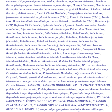
chambres d’équipement pour eau potable
,
chambres préfabriquées telecom
,
Chambres
thermoplastiques pour réseaux télécoms enfouis
,
drawpit
,
Drawpit Chambers
,
Duct Access
Boxes
,
duct access chamber
,
duct access chambers
,
easypit
,
Ek Odalari
,
Ek Odasi
,
Elektrik
Bacaları
,
elektrik menhol
,
Elektrik Plastik Menholler
,
Energetyka – studnie kablowe
,
ferroviaires et autoroutières
,
fibre à la maison (FTTH)
,
Fibre to the Home (FTTH)
,
Grade
Level Boxes
,
Handhole
,
Handhole for Buried Network.
,
Handhole for FTTH
,
Handhole for
FTTP
,
Highway MCX chamber
,
hydrant chambers
,
hydrant chambers or meter chamber
installation
,
Infrastructures télécoms
,
Infrastrutture per Reti a Fibra Ottica
,
Joint box
,
Junction box
,
Junction chamber
,
Kábel akna
,
kábelakna
,
Kabelbronde
,
Kabelbrønn
,
Kabelbrunn
,
Kabelbrunnar
,
kabelbrunnar för fiber
,
Kabelkum
,
Kabelkum for optiske
fiberkabler
,
Kabelkummer
,
Kabelová šachta
,
kabelové komory
,
Kabelové šachty
,
Kabelschächte
,
Kabelschächte aus Kunststoff
,
Kabelzugschächte
,
Káblová komora
,
Káblové komory z plastu
,
Komorové Zekany
,
Kompozit Ek Odalar
,
Kompozit Ek Odası
,
Kunstoffschächte
,
Kunststoff-Schächte
,
Link box
,
low voltage disconnecting boxes
,
Manhole
,
meter chamber installation
,
Modula brøndkammer
,
Modular Ek Odası
,
Modular-Ek-Odalar
,
Moduláris Kábelaknák
,
Modüler Ek Odalar
,
Modulopbygget
Kabelbronde
,
Modułowa studnia kablowa
,
Muanyag Tiztitoakna
,
OSP access chamber
,
Outside plant access chamber
,
Pit
,
plastikowe studnie kablowe
,
Plastové káblové komory
,
Polietylenowe studnie kablowe
,
Polycarbonate Manholes
,
Polycarbonate Pull box
,
Polyvault
,
Pozzetti
,
pozzetti di distribuzione
,
Pozzetti modulari per infrastrutture di reti di
telecomunicazioni
,
pozzetti modulari per reti in fibra ottica
,
pozzetti omologati telecom
,
Pozzetti Telecom
,
POZZETTO
,
POZZETTO MODULARE PER F.O
,
POZZETTO TELECOM
,
prefabricados de concreto
,
Prefabrykowane studnie kablowe
,
Preformed Access Chambers
,
Regards de tirage
,
Regards de tirage de fibre optique.
,
Regards de tirage Electrique
,
Regards de visite préfabriqués
,
regards ventouse et vidange
,
registro eléctrico
,
REGISTRO
HAND-HOLE ELÉCTRICO MODULAR
,
REGISTRO PARA ALUMBRADO
,
REGISTRO
PARA BAJA TENSION
,
REGISTRO PARA MEDIA TENSION
,
REGISTRO TELEFONICO
,
REGISTROS ALUMBRADO
,
reinforced polypropylene manholes
,
Réseaux d'énergie
,