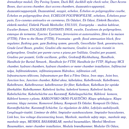
drenazhnye moduli
,
Dry Paving System
,
Duck Bill
,
duckbill style check valve
,
Duct Access
Boxes
,
duct access chamber
,
duct access chambers
,
duzzasztócs-appantyú
,
duzzasztócsappantyúk
,
Duzzasztómű
,
easypit
,
echelon
,
Échelon en polypropylène courbe
,
Échelon en polypropylène droit
,
ECHELON POLYPROPYLENE
,
echelons
,
Échelons pour
puits
,
Eco-cunetas antivuelco en carreteras
,
Ek Odalari
,
Ek Odasi
,
Elektrik Bacaları
,
elektrik menhol
,
Elektrik Plastik Menholler
,
EN13101
,
Energetyka – studnie kablowe
,
Escalier flottant
,
ESCALIERS FLOTTANTS INOX
,
escalin
,
Escalones de polipropileno
,
estanque de tormenta
,
Eyector
,
Eyectores
,
ferroviaires et autoroutières
,
fibre à la maison
(FTTH)
,
Fibre to the Home (FTTH)
,
Finomszita - geréb
,
flood attenuation block
,
flow
regulator
,
flushing gate
,
gate flushing system
,
geocells
,
Geocellular Tank
,
geoestructura
,
Grade Level Boxes
,
gradini
,
Gradini alla marinara
,
Gradini in acciaio rivestiti in
polipropilene
,
Gradini per parete curva e piana per l'edilizia
,
Gradini per pozzetti
,
Gradino per pozzetti
,
Grille oscillante
,
grilles
,
Grobstoff-Rückhaltung
,
Handhole
,
Handhole for Buried Network.
,
Handhole for FTTH
,
Handhole for FTTP
,
Highway MCX
chamber
,
hydrant chambers
,
hydrant chambers or meter chamber installation
,
Infiltracinė
talpa
,
Infiltratiekratten
,
infiltratiesysteem Hidrobox
,
infiltration cell
,
Infrastructures télécoms
,
Infrastrutture per Reti a Fibra Ottica
,
Iron steps
,
Joint box
,
Junction box
,
Junction chamber
,
Kábel akna
,
kábelakna
,
Kabelbronde
,
Kabelbrønn
,
Kabelbrunn
,
Kabelbrunnar
,
kabelbrunnar för fiber
,
Kabelkum
,
Kabelkum for optiske
fiberkabler
,
Kabelkummer
,
Kabelová šachta
,
kabelové komory
,
Kabelové šachty
,
Kabelschächte
,
Kabelschächte aus Kunststoff
,
Kabelzugschächte
,
Káblová komora
,
Káblové komory z plastu
,
KABLOVSKO OKNO PLASTIČNO
,
Klapa spłukująca
,
Klapa
zwrotna
,
klapy zwrotne
,
Komorové Zekany
,
Kompozit Ek Odalar
,
Kompozit Ek Odası
,
Kunstoffschächte
,
Kunststoff-Schächte
,
La régulation de débit
,
Lefolyás-szabályozók
,
Lengősugár-tisztító
,
Limiteur de débit
,
limpiador autobasculante
,
limpiador basculantes
,
Link box
,
low voltage disconnecting boxes
,
Manhole
,
manhole safety steps.
,
manhole step
,
manhole steps
,
MENHOL BASAMAKLAR
,
menhol basamakları
,
Menhol Merdiven
Basamakları
,
meter chamber installation
,
Modula brøndkammer
,
Modular Ek Odası
,