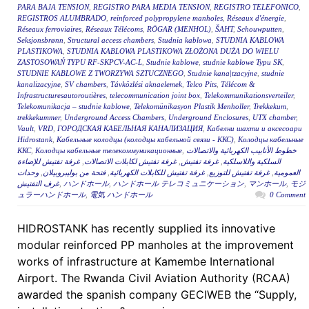
PARA BAJA TENSION
,
REGISTRO PARA MEDIA TENSION
,
REGISTRO TELEFONICO
,
REGISTROS ALUMBRADO
,
reinforced polypropylene manholes
,
Réseaux d'énergie
,
Réseaux ferroviaires
,
Réseaux Télécoms
,
RÖGAR (MENHOL)
,
ŠAHT
,
Schouwputten
,
Seksjonsbrønn
,
Structural access chambers
,
Studnia kablowa
,
STUDNIA KABLOWA
PLASTIKOWA
,
STUDNIA KABLOWA PLASTIKOWA ZŁOŻONA DUŻA DO WIELU
ZASTOSOWAŃ TYPU RF-SKPCV-AC-L
,
Studnie kablowe
,
studnie kablowe Typu SK
,
STUDNIE KABLOWE Z TWORZYWA SZTUCZNEGO
,
Studnie kana|tzacyjne
,
studnie
kanalizacyjne
,
SV chambers
,
Távközlési aknaelemek
,
Telco Pits
,
Télécom &
Infrastructuresautoroutières
,
telecommunication joint box
,
Telekommunikationsverteiler
,
Telekomunikacja – studnie kablowe
,
Telekomünikasyon Plastik Menholler
,
Trekkekum
,
trekkekummer
,
Underground Access Chambers
,
Underground Enclosures
,
UTX chamber
,
Vault
,
VRD
,
ГОРОДСКАЯ КАБЕЛЬНАЯ КАНАЛИЗАЦИЯ
,
Кабелни шахти и аксесоари
Hidrostank
,
Кабельные колодцы (колодцы кабельной связи - ККС)
,
Колодцы кабельные
ККС
,
Колодцы кабельные телекоммуникационные
,
خطوط الأنابيب الكهربائية والاتصالات
غرفة تفتيش للإضاءة
,
غرفة تفتيش لكابلات الاتصالات
,
غرفة تفتيش
,
السلكية واللاسلكية
وحدات
,
فتحة من بوليبروبيلان
,
غرفة تفتيش للكابلات الكهربائية
,
غرفة تفتيش للتوزيع
,
العمومية
غرف التفتيش
,
ハンドホール
,
ハンドホール テレコミュニケーション
,
マンホール
,
モジ
ュラーハンドホール
,
電気 ハンドホール
0 Comment
HIDROSTANK has recently supplied its innovative
modular reinforced PP manholes at the improvement
works of infrastructure at Kamembe International
Airport. The Rwanda Civil Aviation Authority (RCAA)
awarded the spanish company GECIWEB the “Supply,