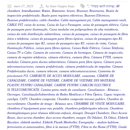
mars 17, 2025
by Juan Gazpio Irujo
"
,
"שוחות לתאי בקרה
,
AV
chambers
,
brøndkammer
,
Brønn
,
Brønnene
,
brunn
,
Brunnar
,
Brunnarna
,
Buzón de
inspección prefabricado
,
Buzón para registros eléctricos
,
Buzones Eléctricos
,
Buzones prefabricados
,
cable chamber
,
Cable management pit
,
Cable management vault
,
CABLE PIT
,
caixa de acesso
,
Caixa de Luz e Passagem
,
caixa de passagem elétrica
,
Caixa
de passagem para iluminação
,
Caixa modular em polipropileno de alta resistência
,
caixas da rede distribuição subterrânea
,
caixas de passagem
,
caixas de passagem de fibra
ótica e telefonia
,
caixas de passagem para fibras ópticas
,
caixas de passagens tipo R1
,
caixas de passagens tipo R2
,
caixas de passagens tipo R3
,
caixas de visita
,
Caixas
Iluminação Pública
,
caixas para fibras ópticas
,
Caixas Rede Elétrica
,
Caixas Telefonia
,
Caixas TV a Cabo
,
Camara de concreto
,
Camara de hormigon
,
Cámara de inspección
,
camara de registro telefonica
,
cámara eléctrica
,
camara fibra
,
Cámara FTTH
,
camara
modular
,
Cámara para ductos subterráneos
,
Cámara para fibra óptica
,
Cámara para
telecomunicaciones
,
camara prefabricada
,
cámara prefabricada de empalme
,
Cámara
Prefabricadas ducto
,
camara telecom
,
camara telecomunicaciones
,
Camereta de
jonctionare FO
,
CAMERETE DE ACCES MODULARE
,
cameretta
,
CĂMINE DE
CANALIZARE
,
CAMINE DE VIZITARE
,
CAMINE DE VIZITARE DIN MATERIAL
PLASTIC PENTRU CANALIZARE
,
CAMINE PENTRU CABLURI ELECTRICE
SI TELECOMUNICATII
,
Camine petru retele de canalizare
,
Canalisation - Réseaux -
Ouvrages
,
CanalizaçãoSubterrânea de Redes Metálicas e Fibra Óptica
,
Capac inspectie
,
catchpit
,
CATV
,
Chambre composite
,
Chambre composite travaux publics
,
Chambre de
raccordement
,
Chambre de tirage - Réseaux secs
,
CHAMBRE DE VISITE MODULAIRE
,
chambres d’équipement pour eau potable
,
chambres préfabriquées telecom
,
Chambres
thermoplastiques pour réseaux télécoms enfouis
,
drawpit
,
Drawpit Chambers
,
Duct Access
Boxes
,
duct access chamber
,
duct access chambers
,
easypit
,
Ek Odalari
,
Ek Odasi
,
Elektrik
Bacaları
,
elektrik menhol
,
Elektrik Plastik Menholler
,
Energetyka – studnie kablowe
,
ferroviaires et autoroutières
,
fibre à la maison (FTTH)
,
Fibre to the Home (FTTH)
,
Grade