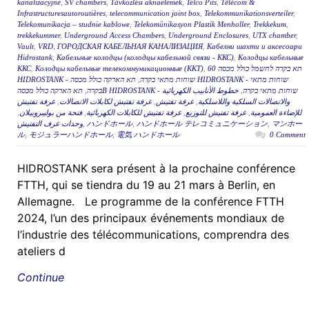
kanalizacyjne
,
SV chambers
,
Távközlési aknaelemek
,
Telco Pits
,
Télécom &
Infrastructuresautoroutières
,
telecommunication joint box
,
Telekommunikationsverteiler
,
Telekomunikacja – studnie kablowe
,
Telekomünikasyon Plastik Menholler
,
Trekkekum
,
trekkekummer
,
Underground Access Chambers
,
Underground Enclosures
,
UTX chamber
,
Vault
,
VRD
,
ГОРОДСКАЯ КАБЕЛЬНАЯ КАНАЛИЗАЦИЯ
,
Кабелни шахти и аксесоари
Hidrostank
,
Кабельные колодцы (колодцы кабельной связи - ККС)
,
Колодцы кабельные
ККС
,
Колодцы кабельные телекоммуникационные (ККТ)
,
תא בקרה לחשמל כולל מכסה 60
תא הארקה כולל מכסה HIDROSTANK - שוחות מתאי
,
HIDROSTANK - שוחות מתאי בקרה
,
בקרה
خطوط الأنابيب الكهربائية
,
תא הארקה כולל מכסהB HIDROSTANK - שוחות מתאי בקרה
غرفة تفتيش
,
غرفة تفتيش لكابلات الاتصالات
,
غرفة تفتيش
,
والاتصالات السلكية واللاسلكية
,
فتحة من بوليبروبيلان
,
غرفة تفتيش للكابلات الكهربائية
,
غرفة تفتيش للتوزيع
,
للإضاءة العمومية
وحدات غرف التفتيش
,
ハンドホール
,
ハンドホール テレコミュニケーション
,
マンホー
ル
,
モジュラーハンドホール
,
電気 ハンドホール
0 Comment
HIDROSTANK sera présent à la prochaine conférence
FTTH, qui se tiendra du 19 au 21 mars à Berlin, en
Allemagne. Le programme de la conférence FTTH
2024, l’un des principaux événements mondiaux de
l’industrie des télécommunications, comprendra des
ateliers d
Continue