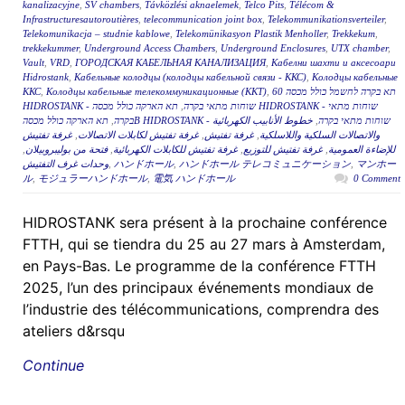
kanalizacyjne
,
SV chambers
,
Távközlési aknaelemek
,
Telco Pits
,
Télécom &
Infrastructuresautoroutières
,
telecommunication joint box
,
Telekommunikationsverteiler
,
Telekomunikacja – studnie kablowe
,
Telekomünikasyon Plastik Menholler
,
Trekkekum
,
trekkekummer
,
Underground Access Chambers
,
Underground Enclosures
,
UTX chamber
,
Vault
,
VRD
,
ГОРОДСКАЯ КАБЕЛЬНАЯ КАНАЛИЗАЦИЯ
,
Кабелни шахти и аксесоари
Hidrostank
,
Кабельные колодцы (колодцы кабельной связи - ККС)
,
Колодцы кабельные
ККС
,
Колодцы кабельные телекоммуникационные (ККТ)
,
תא בקרה לחשמל כולל מכסה 60
תא הארקה כולל מכסה HIDROSTANK - שוחות מתאי
,
HIDROSTANK - שוחות מתאי בקרה
,
בקרה
خطوط الأنابيب الكهربائية
,
תא הארקה כולל מכסהB HIDROSTANK - שוחות מתאי בקרה
غرفة تفتيش
,
غرفة تفتيش لكابلات الاتصالات
,
غرفة تفتيش
,
والاتصالات السلكية واللاسلكية
,
فتحة من بوليبروبيلان
,
غرفة تفتيش للكابلات الكهربائية
,
غرفة تفتيش للتوزيع
,
للإضاءة العمومية
وحدات غرف التفتيش
,
ハンドホール
,
ハンドホール テレコミュニケーション
,
マンホー
ル
,
モジュラーハンドホール
,
電気 ハンドホール
0 Comment
HIDROSTANK sera présent à la prochaine conférence
FTTH, qui se tiendra du 25 au 27 mars à Amsterdam,
en Pays-Bas. Le programme de la conférence FTTH
2025, l’un des principaux événements mondiaux de
l’industrie des télécommunications, comprendra des
ateliers d&rsqu
Continue