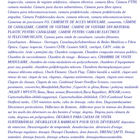
inspección
,
camara de registro telefonica
,
cámara eléctrica
,
camara fibra
,
Cámara FTTH
,
camara modular
,
Cámara para ductos subterráneos
,
Cámara para fibra óptica
,
Cámara para telecomunicaciones
,
camara prefabricada
,
cámara prefabricada de
empalme
,
Cámara Prefabricadas ducto
,
camara telecom
,
camara telecomunicaciones
,
Camereta de jonctionare FO
,
CAMERETE DE ACCES MODULARE
,
cameretta
,
CĂMINE
DE CANALIZARE
,
CAMINE DE VIZITARE
,
CAMINE DE VIZITARE DIN MATERIAL
PLASTIC PENTRU CANALIZARE
,
CAMINE PENTRU CABLURI ELECTRICE
SI TELECOMUNICATII
,
Camine petru retele de canalizare
,
canales filtrantes
,
Canalisation - Réseaux - Ouvrages
,
CanalizaçãoSubterrânea de Redes Metálicas e Fibra
Óptica
,
Capac inspectie
,
Cassiers CSTB
,
Cassiers SAUL
,
catchpit
,
CATV
,
celda de
infiltración
,
česle s jemnými síty
,
Chambre composite
,
Chambre composite travaux publics
,
Chambre de raccordement
,
Chambre de tirage - Réseaux secs
,
CHAMBRE DE VISITE
MODULAIRE
,
chambre-de-visite-modulaire-en-polycarbonate
,
chambres d’équipement
pour eau potable
,
chambres préfabriquées telecom
,
Chambres thermoplastiques pour
réseaux télécoms enfouis
,
Check Element
,
Check Flap
,
Čištění kanálů a nádrží
,
clapet anti
retour de nez
,
clapet de nez
,
clapetas
,
clapetas antirretorno
,
clapets
,
clapets anti-retour
,
Clapets de chasses
,
Clapets de nez
,
Combined Sewer Overflow Screens
,
concrete
pavements
,
couvercles;Aknafedelek;Hatches ;Coperchi in ghisa;Rama i pokrywy studzienki
;WŁAZY I WPUSTY;Люки;Люки легкие;Brunnslock;Baca Kapakları; RÖGAR;covers
,
Csatornahullám-öblítőcsappantyú
,
Csatornahullám-öblítődob
,
CSO (Combined Sewer
Outflow) tanks.
,
CSO retention tanks
,
cubo de drenaje
,
cubo dren
,
Dagvattenkassetter
,
Décanteurs particulaires
,
Déflecteur de flottants.
,
déflecteur pour la retenue des flottants
sur les seuils des déversoirs ou des bassins d’orage
,
degrau
,
Degrau para câmara de
visita
,
degraus em polipropileno
,
DEGRAUS PARA CAIXAS DE VISITA
SUBTERRÂNEAS
,
DÉGRILLEUR À BARREAUX POUR SEUIL DÉVERSANT
,
depositos
de retencion
,
Descarregador de tempestade
,
desodorizacion
,
déversoirs d'orage
,
Discharge regulator
,
drawpit
,
Drawpit Chambers
,
dren francés
,
DRENAJ ŞAFTI
,
Drenaj
sistemleri
,
drenaje francés
,
drenaje urbano sostenible
,
drenajeurbanosostenible
,