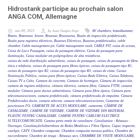
Hidrostank participe au prochain salon
ANGA COM, Allemagne
mai 09, 2023
by Juan Gazpio Irujo
AV chambers
,
brøndkammer
,
Brønn
,
Brønnene
,
brunn
,
Brunnar
,
Brunnarna
,
Buzón de inspección prefabricado
,
Buzón para registros eléctricos
,
Buzones Eléctricos
,
Buzones prefabricados
,
cable
chamber
,
Cable management pit
,
Cable management vault
,
CABLE PIT
,
caixa de acesso
,
Caixa de Luz e Passagem
,
caixa de passagem elétrica
,
Caixa de passagem para
iluminação
,
Caixa modular em polipropileno de alta resistência
,
caixas da rede distribuição subterrânea
,
caixas de passagem
,
caixas de passagem de fibra
ótica e telefonia
,
caixas de passagem para fibras ópticas
,
caixas de passagens tipo R1
,
caixas de passagens tipo R2
,
caixas de passagens tipo R3
,
caixas de visita
,
Caixas
Iluminação Pública
,
caixas para fibras ópticas
,
Caixas Rede Elétrica
,
Caixas Telefonia
,
Caixas TV a Cabo
,
Camara de concreto
,
Camara de hormigon
,
Cámara de inspección
,
camara de registro telefonica
,
cámara eléctrica
,
camara fibra
,
Cámara FTTH
,
camara
modular
,
Cámara para ductos subterráneos
,
Cámara para fibra óptica
,
Cámara para
telecomunicaciones
,
camara prefabricada
,
cámara prefabricada de empalme
,
Cámara
Prefabricadas ducto
,
camara telecom
,
camara telecomunicaciones
,
Camereta de
jonctionare FO
,
CAMERETE DE ACCES MODULARE
,
cameretta
,
CĂMINE DE
CANALIZARE
,
CAMINE DE VIZITARE
,
CAMINE DE VIZITARE DIN MATERIAL
PLASTIC PENTRU CANALIZARE
,
CAMINE PENTRU CABLURI ELECTRICE
SI TELECOMUNICATII
,
Camine petru retele de canalizare
,
Canalisation - Réseaux -
Ouvrages
,
CanalizaçãoSubterrânea de Redes Metálicas e Fibra Óptica
,
Capac inspectie
,
catchpit
,
CATV
,
Chambre composite
,
Chambre composite travaux publics
,
Chambre de
raccordement
,
Chambre de tirage - Réseaux secs
,
CHAMBRE DE VISITE MODULAIRE
,