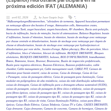
(Español) Hidrostank participará en la
próxima edición IFAT (ALEMANIA)
avril 02, 2026
by Juan Gazpio Irujo
"
,
"AbflussregelungenBürstenrechen
,
"aliviadero de tormenta
,
Appareil basculant permettant
un nettoyage efficace des bassins d’orage
,
Attenuation cells
,
Attenuation crates
,
Attenuation Tank
,
auget basculant
,
augets basculants
,
AV chambers
,
Bacia anti-poluição
,
bacia de infiltração
,
bacia de retenção
,
bacini di attenuazione
,
Balance Regulator
,
bassin
d’infiltration
,
bassin d’rétention
,
bassin de rétention
,
bassin de stockage avec nettoyage
par chasse centrale et désodorisation
,
bassin de stockage avec nettoyage par clapets de
chasse et désodorisation
,
bassin de stockage avec nettoyage par hydroéjecteurs et
désodorisation par voie sèche.
,
bassins d'orage
,
Bęben płuczący
,
Bloc de percolare
,
blocs
d’infiltration
,
blocs d’rétention
,
blocuri de infiltratie
,
BLOQUE DRENANTE
,
Bloques
alvéolaires
,
BLOQUES DRENANTES
,
bolones
,
BOX D’INFILTRATION
,
brøndkammer
,
Brønn
,
Brønnene
,
brunn
,
Brunnar
,
Brunnarna
,
Buzón de inspección prefabricado
,
Buzón para registros eléctricos
,
Buzones Eléctricos
,
Buzones prefabricados
,
cable
chamber
,
Cable management pit
,
Cable management vault
,
CABLE PIT
,
Caisson de
rétention pour bassin enterré
,
caixa de acesso
,
Caixa de drenatge
,
Caixa de Luz
e Passagem
,
caixa de passagem elétrica
,
Caixa de passagem para iluminação
,
Caixa
modular em polipropileno de alta resistência
,
caixas da rede distribuição subterrânea
,
caixas de drenagem
,
Caixas de infiltração para a drenagem urbana sustentável (SUDS)
,
caixas de passagem
,
caixas de passagem de fibra ótica e telefonia
,
caixas de passagem
para fibras ópticas
,
caixas de passagem tipo R1
,
caixas de passagem tipo R2
,
caixas de
passagem tipo R3
,
caixas de passagens tipo R1
,
caixas de passagens tipo R2
,
caixas de
passagens tipo R3
,
caixas de visita
,
Caixas Iluminação Pública
,
caixas para fibras
ópticas
,
Caixas Rede Elétrica
,
Caixas Telefonia
,
Caixas TV a Cabo
,
CAIXES DRENANTS
,
Caja drenante
,
Cajas drenantes
,
Camara de concreto
,
Camara de hormigon
,
Cámara de