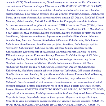
catchpit
,
CATV
,
Chambre composite
,
Chambre composite travaux publics
,
Chambre de
raccordement
,
Chambre de tirage - Réseaux secs
,
CHAMBRE DE VISITE MODULAIRE
,
chambres d’équipement pour eau potable
,
chambres préfabriquées telecom
,
Chambres
thermoplastiques pour réseaux télécoms enfouis
,
drawpit
,
Drawpit Chambers
,
Duct Access
Boxes
,
duct access chamber
,
duct access chambers
,
easypit
,
Ek Odalari
,
Ek Odasi
,
Elektrik
Bacaları
,
elektrik menhol
,
Elektrik Plastik Menholler
,
Energetyka – studnie kablowe
,
ferroviaires et autoroutières
,
fibre à la maison (FTTH)
,
Fibre to the Home (FTTH)
,
Grade
Level Boxes
,
Handhole
,
Handhole for Buried Network.
,
Handhole for FTTH
,
Handhole for
FTTP
,
Highway MCX chamber
,
hydrant chambers
,
hydrant chambers or meter chamber
installation
,
Infrastructures télécoms
,
Infrastrutture per Reti a Fibra Ottica
,
Joint box
,
Junction box
,
Junction chamber
,
Kábel akna
,
kábelakna
,
Kabelbronde
,
Kabelbrønn
,
Kabelbrunn
,
Kabelbrunnar
,
kabelbrunnar för fiber
,
Kabelkum
,
Kabelkum for optiske
fiberkabler
,
Kabelkummer
,
Kabelová šachta
,
kabelové komory
,
Kabelové šachty
,
Kabelschächte
,
Kabelschächte aus Kunststoff
,
Kabelzugschächte
,
Káblová komora
,
Káblové komory z plastu
,
Komorové Zekany
,
Kompozit Ek Odalar
,
Kompozit Ek Odası
,
Kunstoffschächte
,
Kunststoff-Schächte
,
Link box
,
low voltage disconnecting boxes
,
Manhole
,
meter chamber installation
,
Modula brøndkammer
,
Modular Ek Odası
,
Modular-Ek-Odalar
,
Moduláris Kábelaknák
,
Modüler Ek Odalar
,
Modulopbygget
Kabelbronde
,
Modułowa studnia kablowa
,
Muanyag Tiztitoakna
,
OSP access chamber
,
Outside plant access chamber
,
Pit
,
plastikowe studnie kablowe
,
Plastové káblové komory
,
Polietylenowe studnie kablowe
,
Polycarbonate Manholes
,
Polycarbonate Pull box
,
Polyvault
,
Pozzetti
,
pozzetti di distribuzione
,
Pozzetti modulari per infrastrutture di reti di
telecomunicazioni
,
pozzetti modulari per reti in fibra ottica
,
pozzetti omologati telecom
,
Pozzetti Telecom
,
POZZETTO
,
POZZETTO MODULARE PER F.O
,
POZZETTO TELECOM
,
prefabricados de concreto
,
Prefabrykowane studnie kablowe
,
Preformed Access Chambers
,
Regards de tirage
,
Regards de tirage de fibre optique.
,
Regards de tirage Electrique
,
Regards de visite préfabriqués
,
regards ventouse et vidange
,
registro eléctrico
,
REGISTRO
HAND-HOLE ELÉCTRICO MODULAR
,
REGISTRO PARA ALUMBRADO
,
REGISTRO