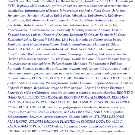
Level Boxes
,
Handhole
,
Handhole for Buried Network.
,
Handhole for FTTH
,
Handhole for
FTTP
,
Highway MCX chamber
,
hydrant chambers
,
hydrant chambers or meter chamber
installation
,
Infrastructures télécoms
,
Infrastrutture per Reti a Fibra Ottica
,
Joint box
,
Junction box
,
Junction chamber
,
Kábel akna
,
kábelakna
,
Kabelbronde
,
Kabelbrønn
,
Kabelbrunn
,
Kabelbrunnar
,
kabelbrunnar för fiber
,
Kabelkum
,
Kabelkum for optiske
fiberkabler
,
Kabelkummer
,
Kabelová šachta
,
kabelové komory
,
Kabelové šachty
,
Kabelschächte
,
Kabelschächte aus Kunststoff
,
Kabelzugschächte
,
Káblová komora
,
Káblové komory z plastu
,
Komorové Zekany
,
Kompozit Ek Odalar
,
Kompozit Ek Odası
,
Kunstoffschächte
,
Kunststoff-Schächte
,
Link box
,
low voltage disconnecting boxes
,
Manhole
,
meter chamber installation
,
Modula brøndkammer
,
Modular Ek Odası
,
Modular-Ek-Odalar
,
Moduláris Kábelaknák
,
Modüler Ek Odalar
,
Modulopbygget
Kabelbronde
,
Modułowa studnia kablowa
,
Muanyag Tiztitoakna
,
OSP access chamber
,
Outside plant access chamber
,
Pit
,
plastikowe studnie kablowe
,
Plastové káblové komory
,
Polietylenowe studnie kablowe
,
Polycarbonate Manholes
,
Polycarbonate Pull box
,
Polyvault
,
Pozzetti
,
pozzetti di distribuzione
,
Pozzetti modulari per infrastrutture di reti di
telecomunicazioni
,
pozzetti modulari per reti in fibra ottica
,
pozzetti omologati telecom
,
Pozzetti Telecom
,
POZZETTO
,
POZZETTO MODULARE PER F.O
,
POZZETTO TELECOM
,
prefabricados de concreto
,
Prefabrykowane studnie kablowe
,
Preformed Access Chambers
,
Regards de tirage
,
Regards de tirage de fibre optique.
,
Regards de tirage Electrique
,
Regards de visite préfabriqués
,
regards ventouse et vidange
,
registro eléctrico
,
REGISTRO
HAND-HOLE ELÉCTRICO MODULAR
,
REGISTRO PARA ALUMBRADO
,
REGISTRO
PARA BAJA TENSION
,
REGISTRO PARA MEDIA TENSION
,
REGISTRO TELEFONICO
,
REGISTROS ALUMBRADO
,
reinforced polypropylene manholes
,
Réseaux d'énergie
,
Réseaux ferroviaires
,
Réseaux Télécoms
,
RÖGAR (MENHOL)
,
ŠAHT
,
Schouwputten
,
Seksjonsbrønn
,
Structural access chambers
,
Studnia kablowa
,
STUDNIA KABLOWA
PLASTIKOWA
,
STUDNIA KABLOWA PLASTIKOWA ZŁOŻONA DUŻA DO WIELU
ZASTOSOWAŃ TYPU RF-SKPCV-AC-L
,
Studnie kablowe
,
studnie kablowe Typu SK
,
STUDNIE KABLOWE Z TWORZYWA SZTUCZNEGO
,
Studnie kana|tzacyjne
,
studnie