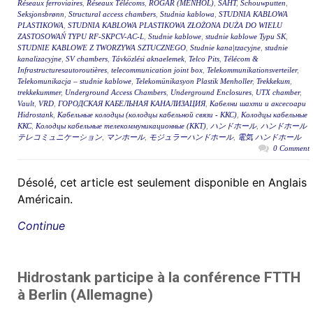
Réseaux ferroviaires
,
Réseaux Télécoms
,
RÖGAR (MENHOL)
,
ŠAHT
,
Schouwputten
,
Seksjonsbrønn
,
Structural access chambers
,
Studnia kablowa
,
STUDNIA KABLOWA
PLASTIKOWA
,
STUDNIA KABLOWA PLASTIKOWA ZŁOŻONA DUŻA DO WIELU
ZASTOSOWAŃ TYPU RF-SKPCV-AC-L
,
Studnie kablowe
,
studnie kablowe Typu SK
,
STUDNIE KABLOWE Z TWORZYWA SZTUCZNEGO
,
Studnie kana|tzacyjne
,
studnie
kanalizacyjne
,
SV chambers
,
Távközlési aknaelemek
,
Telco Pits
,
Télécom &
Infrastructuresautoroutières
,
telecommunication joint box
,
Telekommunikationsverteiler
,
Telekomunikacja – studnie kablowe
,
Telekomünikasyon Plastik Menholler
,
Trekkekum
,
trekkekummer
,
Underground Access Chambers
,
Underground Enclosures
,
UTX chamber
,
Vault
,
VRD
,
ГОРОДСКАЯ КАБЕЛЬНАЯ КАНАЛИЗАЦИЯ
,
Кабелни шахти и аксесоари
Hidrostank
,
Кабельные колодцы (колодцы кабельной связи - ККС)
,
Колодцы кабельные
ККС
,
Колодцы кабельные телекоммуникационные (ККТ)
,
ハンドホール
,
ハンドホール
テレコミュニケーション
,
マンホール
,
モジュラーハンドホール
,
電気 ハンドホール
0 Comment
Désolé, cet article est seulement disponible en Anglais
Américain.
Continue
Hidrostank participe à la conférence FTTH
à Berlin (Allemagne)