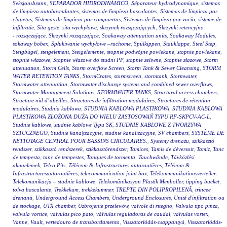
Seksjonsbrønn
,
SEPARADOR HIDRODINÁMICO
,
Séparateur hydrodynamique
,
sistemas
de limpieza autobasculantes
,
sistemas de limpieza basculantes
,
Sistemas de limpieza por
clapetas
,
Sistemas de limpieza por compuertas
,
Sistemas de limpieza por vacío
,
sisteme de
infiltratie
,
Sita gęste
,
sito wychyłowe
,
skrzynek rozsączających
,
Skrzynki retencyjno
- rozsączające
,
Skrzynki rozsączające
,
Soakaway attenuation units
,
Soakaway Modules
,
sokaway bobex
,
Spłukiwanie wychyłowe –ruchome
,
Spülkippen
,
Stauklappe
,
Steel Step
,
Steigbügel
,
steigelement
,
Steigelemente
,
stopnie podwójne powlekane
,
stopnie powlekane
,
stopnie włazowe
,
Stopnie włazowe do studni PP
,
stopnie żeliwne
,
Stopnie złazowe
,
Storm
attenuation
,
Storm Cells
,
Storm overflow Screen
,
Storm Tank & Sewer Cleansing
,
STORM
WATER RETENTION TANKS
,
StormCrates
,
stormscreen
,
stormtank
,
Stormwater
,
Stormwater attenuation
,
Stormwater discharge systems and combined sewer overflows
,
Stormwater Management Solutions
,
STORMWATER TANKS
,
Structural access chambers
,
Structure nid d’abeilles
,
Structures de infiltration modulaires
,
Structures de rétention
modulaires
,
Studnia kablowa
,
STUDNIA KABLOWA PLASTIKOWA
,
STUDNIA KABLOWA
PLASTIKOWA ZŁOŻONA DUŻA DO WIELU ZASTOSOWAŃ TYPU RF-SKPCV-AC-L
,
Studnie kablowe
,
studnie kablowe Typu SK
,
STUDNIE KABLOWE Z TWORZYWA
SZTUCZNEGO
,
Studnie kana|tzacyjne
,
studnie kanalizacyjne
,
SV chambers
,
SYSTÈME DE
NETTOYAGE CENTRAL POUR BASSINS CIRCULAIRES.
,
Systemy drenażu
,
szikkasztó
rendszer
,
szikkasztó rendszerek
,
szikkasztórendszer
,
Tamices
,
Tamis de déversoir
,
Tamiz
,
Tanc
de tempesta
,
tanc de tempestes
,
Tanques de tormenta
,
Tauchwände
,
Távközlési
aknaelemek
,
Telco Pits
,
Télécom & Infrastructures autoroutières
,
Télécom &
Infrastructuresautoroutières
,
telecommunication joint box
,
Telekommunikationsverteiler
,
Telekomunikacja – studnie kablowe
,
Telekomünikasyon Plastik Menholler
,
tipping bucket
,
tolva basculante
,
Trekkekum
,
trekkekummer
,
TREPTE DIN POLIPROPILENĂ
,
trincee
drenanti
,
Underground Access Chambers
,
Underground Enclosures
,
Unité d'infiltration ou
de stockage
,
UTX chamber
,
Uzbrojenie przelewów
,
valvole di ritegno
,
Valvula tipo pinza
,
valvula vortice
,
valvulas pico pato
,
válvulas reguladoras de caudal
,
valvulas vortex
,
Vanne
,
Vault
,
vertedouro de transbordamento
,
Visszatorlódás-csappantyú
,
Visszatorlódás-