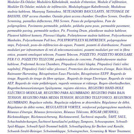
Modular-Ek-Odalar
,
Moduláris Kábelaknák
,
module d'rétention
,
Module d’infiltration
,
Modüler Ek Odalar
,
módulo de infiltración
,
Modulopbygget Kabelbronde
,
Modułowa
studnia kablowa
,
Muanyag Tiztitoakna
,
NETEJADORS BASCULANTS
,
NETTOYAGE DE
BASSINS
,
OSP access chamber
,
Outside plant access chamber
,
Overflow Screen
,
Overflow
Screening
,
pantallas deflectoras
,
PAS Screen
,
Pasos de polipropileno
,
Pate de
polipropileno
,
Pavimento permeable
,
peldaño
,
peldaño para pozo
,
permeable pavement
,
permeable paving
,
permeable surface
,
Pit
,
Pivoting Drum
,
plastikowe studnie kablowe
,
Plastové káblové komory
,
Plovoucí klapka
,
Polietylenowe studnie kablowe
,
Polycarbonate
Manholes
,
Polycarbonate Pull box
,
POLYPROPYLEEN KLIMTREDEN
,
polypropylene
steps
,
Polyvault
,
pozo-de-infiltracion-de-aguas
,
Pozzetti
,
pozzetti di distribuzione
,
Pozzetti
modulari per infrastrutture di reti di telecomunicazioni
,
pozzetti modulari per reti in fibra
ottica
,
pozzetti omologati telecom
,
Pozzetti Telecom
,
POZZETTO
,
POZZETTO MODULARE
PER F.O
,
POZZETTO TELECOM
,
prefabricados de concreto
,
Prefabrykowane studnie
kablowe
,
Preformed Access Chambers
,
Přepadová čistící klapka
,
Přepadový čistící válec
naplněný
,
Přepadový čistící válec plovoucí
,
Protection des déversoirs d'orage
,
Rain block
,
Rainwater Harvesting
,
Récupération Eaux Pluviales
,
Récupération EEPP
,
Regards de
tirage
,
Regards de tirage de fibre optique.
,
Regards de tirage Electrique
,
Regards de visite
AEP
,
Regards de visite préfabriqués
,
regards ventouse et vidange
,
Regen-überlaufbecken
,
Regenbeckenausrüstungen Spülsysteme
,
registro eléctrico
,
REGISTRO HAND-HOLE
ELÉCTRICO MODULAR
,
REGISTRO PARA ALUMBRADO
,
REGISTRO PARA BAJA
TENSION
,
REGISTRO PARA MEDIA TENSION
,
REGISTRO TELEFONICO
,
REGISTROS
ALUMBRADO
,
Regulace odtoku
,
Regulacja odpływu ze zbiorników
,
Régulateur de débit
,
Régulateur de débit vortex
,
REGULATEUR VORTEX
,
reinforced polypropylene manholes
,
Réseaux d'énergie
,
Réseaux ferroviaires
,
Réseaux Télécoms
,
RÖGAR (MENHOL)
,
Rückstauklappe
,
Rückstausicherung
,
Rückstauventil
,
Šachtová stupadla
,
ŠAHT
,
SAUL
,
Schachtabdeckungen;Šachtové kanalizační poklopy;Tampons
,
Schouwputten
,
Schwall-
Spül-Klappe
,
Schwall-Spül-Trommel befüllt
,
Schwallspülung für Becken und Kanäle
,
Schwenk-Strahl-Reiniger
,
Schwimmklappe
,
Schwingrechen
,
Screening & Water Treatment
,