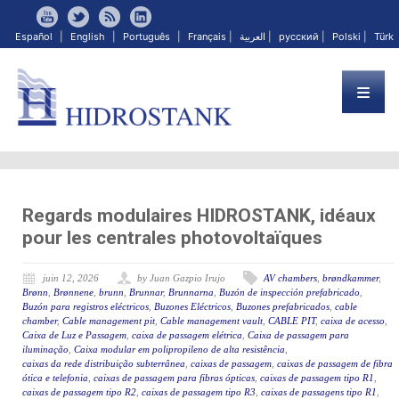
Español
|
English
|
Português
|
Français
|
العربية
|
русский
|
Polski
|
Türk
Regards modulaires HIDROSTANK, idéaux
pour les centrales photovoltaïques
juin 12, 2026
by Juan Gazpio Irujo
AV chambers
,
brøndkammer
,
Brønn
,
Brønnene
,
brunn
,
Brunnar
,
Brunnarna
,
Buzón de inspección prefabricado
,
Buzón para registros eléctricos
,
Buzones Eléctricos
,
Buzones prefabricados
,
cable
chamber
,
Cable management pit
,
Cable management vault
,
CABLE PIT
,
caixa de acesso
,
Caixa de Luz e Passagem
,
caixa de passagem elétrica
,
Caixa de passagem para
iluminação
,
Caixa modular em polipropileno de alta resistência
,
caixas da rede distribuição subterrânea
,
caixas de passagem
,
caixas de passagem de fibra
ótica e telefonia
,
caixas de passagem para fibras ópticas
,
caixas de passagem tipo R1
,
caixas de passagem tipo R2
,
caixas de passagem tipo R3
,
caixas de passagens tipo R1
,