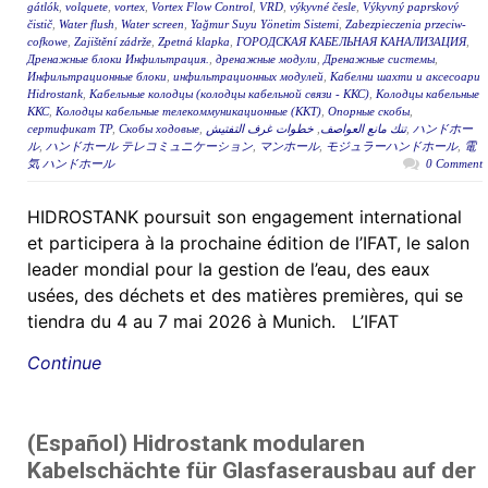
gátlók
,
volquete
,
vortex
,
Vortex Flow Control
,
VRD
,
výkyvné česle
,
Výkyvný paprskový
čistič
,
Water flush
,
Water screen
,
Yağmur Suyu Yönetim Sistemi
,
Zabezpieczenia przeciw-
cofkowe
,
Zajištění zádrže
,
Zpetná klapka
,
ГОРОДСКАЯ КАБЕЛЬНАЯ КАНАЛИЗАЦИЯ
,
Дренажные блоки Инфильтрация.
,
дренажные модули
,
Дренажные системы
,
Инфильтрационные блоки
,
инфильтрационных модулей
,
Кабелни шахти и аксесоари
Hidrostank
,
Кабельные колодцы (колодцы кабельной связи - ККС)
,
Колодцы кабельные
ККС
,
Колодцы кабельные телекоммуникационные (ККТ)
,
Опорные скобы
,
сертификат ТР
,
Скобы ходовые
,
خطوات غرف التفتيش
,
تنك مانع العواصف
,
ハンドホー
ル
,
ハンドホール テレコミュニケーション
,
マンホール
,
モジュラーハンドホール
,
電
気 ハンドホール
0 Comment
HIDROSTANK poursuit son engagement international
et participera à la prochaine édition de l’IFAT, le salon
leader mondial pour la gestion de l’eau, des eaux
usées, des déchets et des matières premières, qui se
tiendra du 4 au 7 mai 2026 à Munich. L’IFAT
Continue
(Español) Hidrostank modularen
Kabelschächte für Glasfaserausbau auf der