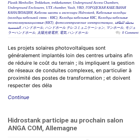
Plastik Menholler
,
Trekkekum
,
trekkekummer
,
Underground Access Chambers
,
Underground Enclosures
,
UTX chamber
,
Vault
,
VRD
,
ГОРОДСКАЯ КАБЕЛЬНАЯ
КАНАЛИЗАЦИЯ
,
Кабелни шахти и аксесоари Hidrostank
,
Кабельные колодцы
(колодцы кабельной связи - ККС)
,
Колодцы кабельные ККС
,
Колодцы кабельные
телекоммуникационные (ККТ)
,
фотоэлектрические электростанции
,
محطة للطاقة
الشمسية
,
ハンドホール
,
ハンドホール テレコミュニケーション
,
マンホール
,
モジュ
ラーハンドホール
,
太陽光発電所
,
電気 ハンドホール
0 Comment
Les projets solaires photovoltaïques sont
généralement implantés loin des centres urbains afin
de réduire le coût du terrain ; ils impliquent la gestion
de réseaux de conduites complexes, en particulier à
proximité des postes de transformation ; et doivent
respecter des déla
Continue
Hidrostank participe au prochain salon
ANGA COM, Allemagne