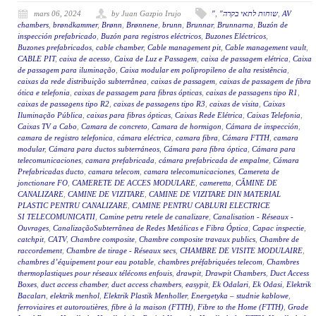
mars 06, 2024
by Juan Gazpio Irujo
"
,
"שוחות לתאי בקרה
,
AV
chambers
,
brøndkammer
,
Brønn
,
Brønnene
,
brunn
,
Brunnar
,
Brunnarna
,
Buzón de
inspección prefabricado
,
Buzón para registros eléctricos
,
Buzones Eléctricos
,
Buzones prefabricados
,
cable chamber
,
Cable management pit
,
Cable management vault
,
CABLE PIT
,
caixa de acesso
,
Caixa de Luz e Passagem
,
caixa de passagem elétrica
,
Caixa
de passagem para iluminação
,
Caixa modular em polipropileno de alta resistência
,
caixas da rede distribuição subterrânea
,
caixas de passagem
,
caixas de passagem de fibra
ótica e telefonia
,
caixas de passagem para fibras ópticas
,
caixas de passagens tipo R1
,
caixas de passagens tipo R2
,
caixas de passagens tipo R3
,
caixas de visita
,
Caixas
Iluminação Pública
,
caixas para fibras ópticas
,
Caixas Rede Elétrica
,
Caixas Telefonia
,
Caixas TV a Cabo
,
Camara de concreto
,
Camara de hormigon
,
Cámara de inspección
,
camara de registro telefonica
,
cámara eléctrica
,
camara fibra
,
Cámara FTTH
,
camara
modular
,
Cámara para ductos subterráneos
,
Cámara para fibra óptica
,
Cámara para
telecomunicaciones
,
camara prefabricada
,
cámara prefabricada de empalme
,
Cámara
Prefabricadas ducto
,
camara telecom
,
camara telecomunicaciones
,
Camereta de
jonctionare FO
,
CAMERETE DE ACCES MODULARE
,
cameretta
,
CĂMINE DE
CANALIZARE
,
CAMINE DE VIZITARE
,
CAMINE DE VIZITARE DIN MATERIAL
PLASTIC PENTRU CANALIZARE
,
CAMINE PENTRU CABLURI ELECTRICE
SI TELECOMUNICATII
,
Camine petru retele de canalizare
,
Canalisation - Réseaux -
Ouvrages
,
CanalizaçãoSubterrânea de Redes Metálicas e Fibra Óptica
,
Capac inspectie
,
catchpit
,
CATV
,
Chambre composite
,
Chambre composite travaux publics
,
Chambre de
raccordement
,
Chambre de tirage - Réseaux secs
,
CHAMBRE DE VISITE MODULAIRE
,
chambres d’équipement pour eau potable
,
chambres préfabriquées telecom
,
Chambres
thermoplastiques pour réseaux télécoms enfouis
,
drawpit
,
Drawpit Chambers
,
Duct Access
Boxes
,
duct access chamber
,
duct access chambers
,
easypit
,
Ek Odalari
,
Ek Odasi
,
Elektrik
Bacaları
,
elektrik menhol
,
Elektrik Plastik Menholler
,
Energetyka – studnie kablowe
,
ferroviaires et autoroutières
,
fibre à la maison (FTTH)
,
Fibre to the Home (FTTH)
,
Grade