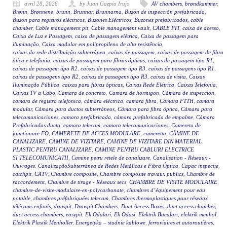
avril 28, 2026
by Juan Gazpio Irujo
AV chambers
,
brøndkammer
,
Brønn
,
Brønnene
,
brunn
,
Brunnar
,
Brunnarna
,
Buzón de inspección prefabricado
,
Buzón para registros eléctricos
,
Buzones Eléctricos
,
Buzones prefabricados
,
cable
chamber
,
Cable management pit
,
Cable management vault
,
CABLE PIT
,
caixa de acesso
,
Caixa de Luz e Passagem
,
caixa de passagem elétrica
,
Caixa de passagem para
iluminação
,
Caixa modular em polipropileno de alta resistência
,
caixas da rede distribuição subterrânea
,
caixas de passagem
,
caixas de passagem de fibra
ótica e telefonia
,
caixas de passagem para fibras ópticas
,
caixas de passagem tipo R1
,
caixas de passagem tipo R2
,
caixas de passagem tipo R3
,
caixas de passagens tipo R1
,
caixas de passagens tipo R2
,
caixas de passagens tipo R3
,
caixas de visita
,
Caixas
Iluminação Pública
,
caixas para fibras ópticas
,
Caixas Rede Elétrica
,
Caixas Telefonia
,
Caixas TV a Cabo
,
Camara de concreto
,
Camara de hormigon
,
Cámara de inspección
,
camara de registro telefonica
,
cámara eléctrica
,
camara fibra
,
Cámara FTTH
,
camara
modular
,
Cámara para ductos subterráneos
,
Cámara para fibra óptica
,
Cámara para
telecomunicaciones
,
camara prefabricada
,
cámara prefabricada de empalme
,
Cámara
Prefabricadas ducto
,
camara telecom
,
camara telecomunicaciones
,
Camereta de
jonctionare FO
,
CAMERETE DE ACCES MODULARE
,
cameretta
,
CĂMINE DE
CANALIZARE
,
CAMINE DE VIZITARE
,
CAMINE DE VIZITARE DIN MATERIAL
PLASTIC PENTRU CANALIZARE
,
CAMINE PENTRU CABLURI ELECTRICE
SI TELECOMUNICATII
,
Camine petru retele de canalizare
,
Canalisation - Réseaux -
Ouvrages
,
CanalizaçãoSubterrânea de Redes Metálicas e Fibra Óptica
,
Capac inspectie
,
catchpit
,
CATV
,
Chambre composite
,
Chambre composite travaux publics
,
Chambre de
raccordement
,
Chambre de tirage - Réseaux secs
,
CHAMBRE DE VISITE MODULAIRE
,
chambre-de-visite-modulaire-en-polycarbonate
,
chambres d’équipement pour eau
potable
,
chambres préfabriquées telecom
,
Chambres thermoplastiques pour réseaux
télécoms enfouis
,
drawpit
,
Drawpit Chambers
,
Duct Access Boxes
,
duct access chamber
,
duct access chambers
,
easypit
,
Ek Odalari
,
Ek Odasi
,
Elektrik Bacaları
,
elektrik menhol
,
Elektrik Plastik Menholler
,
Energetyka – studnie kablowe
,
ferroviaires et autoroutières
,