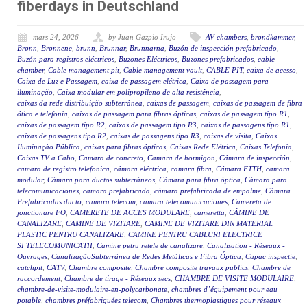
fiberdays in Deutschland
mars 24, 2026
by Juan Gazpio Irujo
AV chambers
,
brøndkammer
,
Brønn
,
Brønnene
,
brunn
,
Brunnar
,
Brunnarna
,
Buzón de inspección prefabricado
,
Buzón para registros eléctricos
,
Buzones Eléctricos
,
Buzones prefabricados
,
cable
chamber
,
Cable management pit
,
Cable management vault
,
CABLE PIT
,
caixa de acesso
,
Caixa de Luz e Passagem
,
caixa de passagem elétrica
,
Caixa de passagem para
iluminação
,
Caixa modular em polipropileno de alta resistência
,
caixas da rede distribuição subterrânea
,
caixas de passagem
,
caixas de passagem de fibra
ótica e telefonia
,
caixas de passagem para fibras ópticas
,
caixas de passagem tipo R1
,
caixas de passagem tipo R2
,
caixas de passagem tipo R3
,
caixas de passagens tipo R1
,
caixas de passagens tipo R2
,
caixas de passagens tipo R3
,
caixas de visita
,
Caixas
Iluminação Pública
,
caixas para fibras ópticas
,
Caixas Rede Elétrica
,
Caixas Telefonia
,
Caixas TV a Cabo
,
Camara de concreto
,
Camara de hormigon
,
Cámara de inspección
,
camara de registro telefonica
,
cámara eléctrica
,
camara fibra
,
Cámara FTTH
,
camara
modular
,
Cámara para ductos subterráneos
,
Cámara para fibra óptica
,
Cámara para
telecomunicaciones
,
camara prefabricada
,
cámara prefabricada de empalme
,
Cámara
Prefabricadas ducto
,
camara telecom
,
camara telecomunicaciones
,
Camereta de
jonctionare FO
,
CAMERETE DE ACCES MODULARE
,
cameretta
,
CĂMINE DE
CANALIZARE
,
CAMINE DE VIZITARE
,
CAMINE DE VIZITARE DIN MATERIAL
PLASTIC PENTRU CANALIZARE
,
CAMINE PENTRU CABLURI ELECTRICE
SI TELECOMUNICATII
,
Camine petru retele de canalizare
,
Canalisation - Réseaux -
Ouvrages
,
CanalizaçãoSubterrânea de Redes Metálicas e Fibra Óptica
,
Capac inspectie
,
catchpit
,
CATV
,
Chambre composite
,
Chambre composite travaux publics
,
Chambre de
raccordement
,
Chambre de tirage - Réseaux secs
,
CHAMBRE DE VISITE MODULAIRE
,
chambre-de-visite-modulaire-en-polycarbonate
,
chambres d’équipement pour eau
potable
,
chambres préfabriquées telecom
,
Chambres thermoplastiques pour réseaux