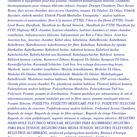
chambres d’équipement pour eau potable
,
chambres préfabriquées telecom
,
Chambres
thermoplastiques pour réseaux télécoms enfouis
,
drawpit
,
Drawpit Chambers
,
Duct Access
Boxes
,
duct access chamber
,
duct access chambers
,
easypit
,
Ek Odalari
,
Ek Odasi
,
Elektrik
Bacaları
,
elektrik menhol
,
Elektrik Plastik Menholler
,
Energetyka – studnie kablowe
,
ferroviaires et autoroutières
,
fibre à la maison (FTTH)
,
Fibre to the Home (FTTH)
,
Grade
Level Boxes
,
Handhole
,
Handhole for Buried Network.
,
Handhole for FTTH
,
Handhole for
FTTP
,
Highway MCX chamber
,
hydrant chambers
,
hydrant chambers or meter chamber
installation
,
Infrastructures télécoms
,
Infrastrutture per Reti a Fibra Ottica
,
Joint box
,
Junction box
,
Junction chamber
,
Kábel akna
,
kábelakna
,
Kabelbronde
,
Kabelbrønn
,
Kabelbrunn
,
Kabelbrunnar
,
kabelbrunnar för fiber
,
Kabelkum
,
Kabelkum for optiske
fiberkabler
,
Kabelkummer
,
Kabelová šachta
,
kabelové komory
,
Kabelové šachty
,
Kabelschächte
,
Kabelschächte aus Kunststoff
,
Kabelzugschächte
,
Káblová komora
,
Káblové komory z plastu
,
Komorové Zekany
,
Kompozit Ek Odalar
,
Kompozit Ek Odası
,
Kunstoffschächte
,
Kunststoff-Schächte
,
Link box
,
low voltage disconnecting boxes
,
Manhole
,
meter chamber installation
,
Modula brøndkammer
,
Modular Ek Odası
,
Modular-Ek-Odalar
,
Moduláris Kábelaknák
,
Modüler Ek Odalar
,
Modulopbygget
Kabelbronde
,
Modułowa studnia kablowa
,
Muanyag Tiztitoakna
,
OSP access chamber
,
Outside plant access chamber
,
Pit
,
plastikowe studnie kablowe
,
Plastové káblové komory
,
Polietylenowe studnie kablowe
,
Polycarbonate Manholes
,
Polycarbonate Pull box
,
Polyvault
,
Pozzetti
,
pozzetti di distribuzione
,
Pozzetti modulari per infrastrutture di reti di
telecomunicazioni
,
pozzetti modulari per reti in fibra ottica
,
pozzetti omologati telecom
,
Pozzetti Telecom
,
POZZETTO
,
POZZETTO MODULARE PER F.O
,
POZZETTO TELECOM
,
prefabricados de concreto
,
Prefabrykowane studnie kablowe
,
Preformed Access Chambers
,
Regards de tirage
,
Regards de tirage de fibre optique.
,
Regards de tirage Electrique
,
Regards de visite préfabriqués
,
regards ventouse et vidange
,
registro eléctrico
,
REGISTRO
HAND-HOLE ELÉCTRICO MODULAR
,
REGISTRO PARA ALUMBRADO
,
REGISTRO
PARA BAJA TENSION
,
REGISTRO PARA MEDIA TENSION
,
REGISTRO TELEFONICO
,
REGISTROS ALUMBRADO
,
reinforced polypropylene manholes
,
Réseaux d'énergie
,