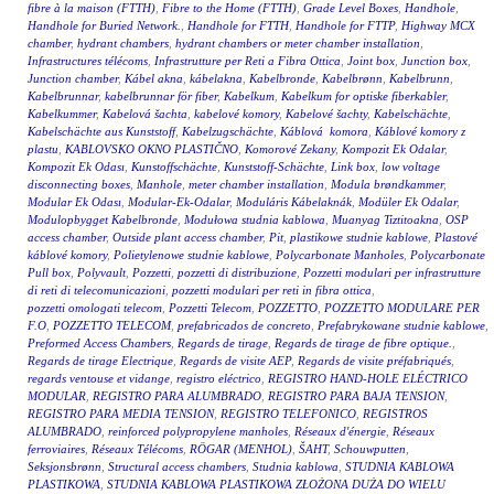
fibre à la maison (FTTH)
,
Fibre to the Home (FTTH)
,
Grade Level Boxes
,
Handhole
,
Handhole for Buried Network.
,
Handhole for FTTH
,
Handhole for FTTP
,
Highway MCX
chamber
,
hydrant chambers
,
hydrant chambers or meter chamber installation
,
Infrastructures télécoms
,
Infrastrutture per Reti a Fibra Ottica
,
Joint box
,
Junction box
,
Junction chamber
,
Kábel akna
,
kábelakna
,
Kabelbronde
,
Kabelbrønn
,
Kabelbrunn
,
Kabelbrunnar
,
kabelbrunnar för fiber
,
Kabelkum
,
Kabelkum for optiske fiberkabler
,
Kabelkummer
,
Kabelová šachta
,
kabelové komory
,
Kabelové šachty
,
Kabelschächte
,
Kabelschächte aus Kunststoff
,
Kabelzugschächte
,
Káblová komora
,
Káblové komory z
plastu
,
KABLOVSKO OKNO PLASTIČNO
,
Komorové Zekany
,
Kompozit Ek Odalar
,
Kompozit Ek Odası
,
Kunstoffschächte
,
Kunststoff-Schächte
,
Link box
,
low voltage
disconnecting boxes
,
Manhole
,
meter chamber installation
,
Modula brøndkammer
,
Modular Ek Odası
,
Modular-Ek-Odalar
,
Moduláris Kábelaknák
,
Modüler Ek Odalar
,
Modulopbygget Kabelbronde
,
Modułowa studnia kablowa
,
Muanyag Tiztitoakna
,
OSP
access chamber
,
Outside plant access chamber
,
Pit
,
plastikowe studnie kablowe
,
Plastové
káblové komory
,
Polietylenowe studnie kablowe
,
Polycarbonate Manholes
,
Polycarbonate
Pull box
,
Polyvault
,
Pozzetti
,
pozzetti di distribuzione
,
Pozzetti modulari per infrastrutture
di reti di telecomunicazioni
,
pozzetti modulari per reti in fibra ottica
,
pozzetti omologati telecom
,
Pozzetti Telecom
,
POZZETTO
,
POZZETTO MODULARE PER
F.O
,
POZZETTO TELECOM
,
prefabricados de concreto
,
Prefabrykowane studnie kablowe
,
Preformed Access Chambers
,
Regards de tirage
,
Regards de tirage de fibre optique.
,
Regards de tirage Electrique
,
Regards de visite AEP
,
Regards de visite préfabriqués
,
regards ventouse et vidange
,
registro eléctrico
,
REGISTRO HAND-HOLE ELÉCTRICO
MODULAR
,
REGISTRO PARA ALUMBRADO
,
REGISTRO PARA BAJA TENSION
,
REGISTRO PARA MEDIA TENSION
,
REGISTRO TELEFONICO
,
REGISTROS
ALUMBRADO
,
reinforced polypropylene manholes
,
Réseaux d'énergie
,
Réseaux
ferroviaires
,
Réseaux Télécoms
,
RÖGAR (MENHOL)
,
ŠAHT
,
Schouwputten
,
Seksjonsbrønn
,
Structural access chambers
,
Studnia kablowa
,
STUDNIA KABLOWA
PLASTIKOWA
,
STUDNIA KABLOWA PLASTIKOWA ZŁOŻONA DUŻA DO WIELU