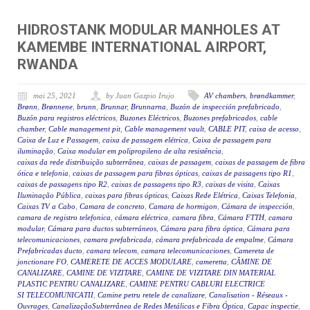
HIDROSTANK MODULAR MANHOLES AT
KAMEMBE INTERNATIONAL AIRPORT,
RWANDA
mai 25, 2021
by Juan Gazpio Irujo
AV chambers
,
brøndkammer
,
Brønn
,
Brønnene
,
brunn
,
Brunnar
,
Brunnarna
,
Buzón de inspección prefabricado
,
Buzón para registros eléctricos
,
Buzones Eléctricos
,
Buzones prefabricados
,
cable
chamber
,
Cable management pit
,
Cable management vault
,
CABLE PIT
,
caixa de acesso
,
Caixa de Luz e Passagem
,
caixa de passagem elétrica
,
Caixa de passagem para
iluminação
,
Caixa modular em polipropileno de alta resistência
,
caixas da rede distribuição subterrânea
,
caixas de passagem
,
caixas de passagem de fibra
ótica e telefonia
,
caixas de passagem para fibras ópticas
,
caixas de passagens tipo R1
,
caixas de passagens tipo R2
,
caixas de passagens tipo R3
,
caixas de visita
,
Caixas
Iluminação Pública
,
caixas para fibras ópticas
,
Caixas Rede Elétrica
,
Caixas Telefonia
,
Caixas TV a Cabo
,
Camara de concreto
,
Camara de hormigon
,
Cámara de inspección
,
camara de registro telefonica
,
cámara eléctrica
,
camara fibra
,
Cámara FTTH
,
camara
modular
,
Cámara para ductos subterráneos
,
Cámara para fibra óptica
,
Cámara para
telecomunicaciones
,
camara prefabricada
,
cámara prefabricada de empalme
,
Cámara
Prefabricadas ducto
,
camara telecom
,
camara telecomunicaciones
,
Camereta de
jonctionare FO
,
CAMERETE DE ACCES MODULARE
,
cameretta
,
CĂMINE DE
CANALIZARE
,
CAMINE DE VIZITARE
,
CAMINE DE VIZITARE DIN MATERIAL
PLASTIC PENTRU CANALIZARE
,
CAMINE PENTRU CABLURI ELECTRICE
SI TELECOMUNICATII
,
Camine petru retele de canalizare
,
Canalisation - Réseaux -
Ouvrages
,
CanalizaçãoSubterrânea de Redes Metálicas e Fibra Óptica
,
Capac inspectie
,