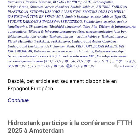
ferroviaires
,
Réseaux Télécoms
,
RÖGAR (MENHOL)
,
ŠAHT
,
Schouwputten
,
Seksjonsbrønn
,
Structural access chambers
,
Studnia kablowa
,
STUDNIA KABLOWA
PLASTIKOWA
,
STUDNIA KABLOWA PLASTIKOWA ZŁOŻONA DUŻA DO WIELU
ZASTOSOWAŃ TYPU RF-SKPCV-AC-L
,
Studnie kablowe
,
studnie kablowe Typu SK
,
STUDNIE KABLOWE Z TWORZYWA SZTUCZNEGO
,
Studnie kana|tzacyjne
,
studnie
kanalizacyjne
,
SV chambers
,
Távközlési aknaelemek
,
Telco Pits
,
Télécom & Infrastructures
autoroutières
,
Télécom & Infrastructuresautoroutières
,
telecommunication joint box
,
Telekommunikationsverteiler
,
Telekomunikacja – studnie kablowe
,
Telekomünikasyon
Plastik Menholler
,
Trekkekum
,
trekkekummer
,
Underground Access Chambers
,
Underground Enclosures
,
UTX chamber
,
Vault
,
VRD
,
ГОРОДСКАЯ КАБЕЛЬНАЯ
КАНАЛИЗАЦИЯ
,
Кабелни шахти и аксесоари Hidrostank
,
Кабельные колодцы
(колодцы кабельной связи - ККС)
,
Колодцы кабельные ККС
,
Колодцы кабельные
телекоммуникационные (ККТ)
,
ハンドホール
,
ハンドホール テレコミュニケーション
,
マンホール
,
モジュラーハンドホール
,
電気 ハンドホール
0 Comment
Désolé, cet article est seulement disponible en
Espagnol Européen.
Continue
Hidrostank participe à la conférence FTTH
2025 à Amsterdam