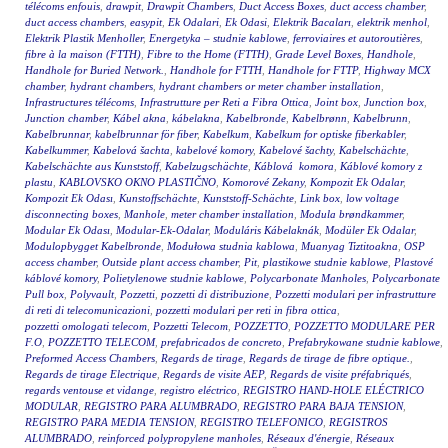
télécoms enfouis
,
drawpit
,
Drawpit Chambers
,
Duct Access Boxes
,
duct access chamber
,
duct access chambers
,
easypit
,
Ek Odalari
,
Ek Odasi
,
Elektrik Bacaları
,
elektrik menhol
,
Elektrik Plastik Menholler
,
Energetyka – studnie kablowe
,
ferroviaires et autoroutières
,
fibre à la maison (FTTH)
,
Fibre to the Home (FTTH)
,
Grade Level Boxes
,
Handhole
,
Handhole for Buried Network.
,
Handhole for FTTH
,
Handhole for FTTP
,
Highway MCX
chamber
,
hydrant chambers
,
hydrant chambers or meter chamber installation
,
Infrastructures télécoms
,
Infrastrutture per Reti a Fibra Ottica
,
Joint box
,
Junction box
,
Junction chamber
,
Kábel akna
,
kábelakna
,
Kabelbronde
,
Kabelbrønn
,
Kabelbrunn
,
Kabelbrunnar
,
kabelbrunnar för fiber
,
Kabelkum
,
Kabelkum for optiske fiberkabler
,
Kabelkummer
,
Kabelová šachta
,
kabelové komory
,
Kabelové šachty
,
Kabelschächte
,
Kabelschächte aus Kunststoff
,
Kabelzugschächte
,
Káblová komora
,
Káblové komory z
plastu
,
KABLOVSKO OKNO PLASTIČNO
,
Komorové Zekany
,
Kompozit Ek Odalar
,
Kompozit Ek Odası
,
Kunstoffschächte
,
Kunststoff-Schächte
,
Link box
,
low voltage
disconnecting boxes
,
Manhole
,
meter chamber installation
,
Modula brøndkammer
,
Modular Ek Odası
,
Modular-Ek-Odalar
,
Moduláris Kábelaknák
,
Modüler Ek Odalar
,
Modulopbygget Kabelbronde
,
Modułowa studnia kablowa
,
Muanyag Tiztitoakna
,
OSP
access chamber
,
Outside plant access chamber
,
Pit
,
plastikowe studnie kablowe
,
Plastové
káblové komory
,
Polietylenowe studnie kablowe
,
Polycarbonate Manholes
,
Polycarbonate
Pull box
,
Polyvault
,
Pozzetti
,
pozzetti di distribuzione
,
Pozzetti modulari per infrastrutture
di reti di telecomunicazioni
,
pozzetti modulari per reti in fibra ottica
,
pozzetti omologati telecom
,
Pozzetti Telecom
,
POZZETTO
,
POZZETTO MODULARE PER
F.O
,
POZZETTO TELECOM
,
prefabricados de concreto
,
Prefabrykowane studnie kablowe
,
Preformed Access Chambers
,
Regards de tirage
,
Regards de tirage de fibre optique.
,
Regards de tirage Electrique
,
Regards de visite AEP
,
Regards de visite préfabriqués
,
regards ventouse et vidange
,
registro eléctrico
,
REGISTRO HAND-HOLE ELÉCTRICO
MODULAR
,
REGISTRO PARA ALUMBRADO
,
REGISTRO PARA BAJA TENSION
,
REGISTRO PARA MEDIA TENSION
,
REGISTRO TELEFONICO
,
REGISTROS
ALUMBRADO
,
reinforced polypropylene manholes
,
Réseaux d'énergie
,
Réseaux