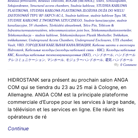
Réseaux ferroviaires
,
Réseaux Télécoms
,
RÖGAR (MENHOL)
,
ŠAHT
,
Schouwputten
,
Seksjonsbrønn
,
Structural access chambers
,
Studnia kablowa
,
STUDNIA KABLOWA
PLASTIKOWA
,
STUDNIA KABLOWA PLASTIKOWA ZŁOŻONA DUŻA DO WIELU
ZASTOSOWAŃ TYPU RF-SKPCV-AC-L
,
Studnie kablowe
,
studnie kablowe Typu SK
,
STUDNIE KABLOWE Z TWORZYWA SZTUCZNEGO
,
Studnie kana|tzacyjne
,
studnie
kanalizacyjne
,
SV chambers
,
Távközlési aknaelemek
,
Telco Pits
,
Télécom &
Infrastructuresautoroutières
,
telecommunication joint box
,
Telekommunikationsverteiler
,
Telekomunikacja – studnie kablowe
,
Telekomünikasyon Plastik Menholler
,
Trekkekum
,
trekkekummer
,
Underground Access Chambers
,
Underground Enclosures
,
UTX chamber
,
Vault
,
VRD
,
ГОРОДСКАЯ КАБЕЛЬНАЯ КАНАЛИЗАЦИЯ
,
Кабелни шахти и аксесоари
Hidrostank
,
Кабельные колодцы (колодцы кабельной связи - ККС)
,
Колодцы кабельные
ККС
,
Колодцы кабельные телекоммуникационные (ККТ)
,
ハンドホール
,
ハンドホール
テレコミュニケーション
,
マンホール
,
モジュラーハンドホール
,
電気 ハンドホール
0 Comment
HIDROSTANK sera présent au prochain salon ANGA
COM qui se tiendra du 23 au 25 mai à Cologne, en
Allemagne. ANGA COM est la principale plateforme
commerciale d’Europe pour les services à large bande,
la télévision et les services en ligne. Elle réunit les
opérateurs de ré
Continue