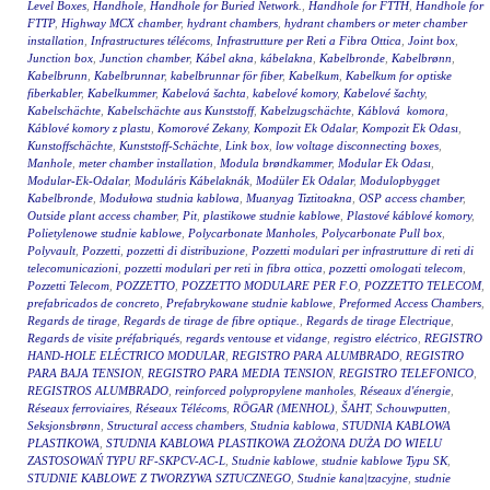
Level Boxes
,
Handhole
,
Handhole for Buried Network.
,
Handhole for FTTH
,
Handhole for
FTTP
,
Highway MCX chamber
,
hydrant chambers
,
hydrant chambers or meter chamber
installation
,
Infrastructures télécoms
,
Infrastrutture per Reti a Fibra Ottica
,
Joint box
,
Junction box
,
Junction chamber
,
Kábel akna
,
kábelakna
,
Kabelbronde
,
Kabelbrønn
,
Kabelbrunn
,
Kabelbrunnar
,
kabelbrunnar för fiber
,
Kabelkum
,
Kabelkum for optiske
fiberkabler
,
Kabelkummer
,
Kabelová šachta
,
kabelové komory
,
Kabelové šachty
,
Kabelschächte
,
Kabelschächte aus Kunststoff
,
Kabelzugschächte
,
Káblová komora
,
Káblové komory z plastu
,
Komorové Zekany
,
Kompozit Ek Odalar
,
Kompozit Ek Odası
,
Kunstoffschächte
,
Kunststoff-Schächte
,
Link box
,
low voltage disconnecting boxes
,
Manhole
,
meter chamber installation
,
Modula brøndkammer
,
Modular Ek Odası
,
Modular-Ek-Odalar
,
Moduláris Kábelaknák
,
Modüler Ek Odalar
,
Modulopbygget
Kabelbronde
,
Modułowa studnia kablowa
,
Muanyag Tiztitoakna
,
OSP access chamber
,
Outside plant access chamber
,
Pit
,
plastikowe studnie kablowe
,
Plastové káblové komory
,
Polietylenowe studnie kablowe
,
Polycarbonate Manholes
,
Polycarbonate Pull box
,
Polyvault
,
Pozzetti
,
pozzetti di distribuzione
,
Pozzetti modulari per infrastrutture di reti di
telecomunicazioni
,
pozzetti modulari per reti in fibra ottica
,
pozzetti omologati telecom
,
Pozzetti Telecom
,
POZZETTO
,
POZZETTO MODULARE PER F.O
,
POZZETTO TELECOM
,
prefabricados de concreto
,
Prefabrykowane studnie kablowe
,
Preformed Access Chambers
,
Regards de tirage
,
Regards de tirage de fibre optique.
,
Regards de tirage Electrique
,
Regards de visite préfabriqués
,
regards ventouse et vidange
,
registro eléctrico
,
REGISTRO
HAND-HOLE ELÉCTRICO MODULAR
,
REGISTRO PARA ALUMBRADO
,
REGISTRO
PARA BAJA TENSION
,
REGISTRO PARA MEDIA TENSION
,
REGISTRO TELEFONICO
,
REGISTROS ALUMBRADO
,
reinforced polypropylene manholes
,
Réseaux d'énergie
,
Réseaux ferroviaires
,
Réseaux Télécoms
,
RÖGAR (MENHOL)
,
ŠAHT
,
Schouwputten
,
Seksjonsbrønn
,
Structural access chambers
,
Studnia kablowa
,
STUDNIA KABLOWA
PLASTIKOWA
,
STUDNIA KABLOWA PLASTIKOWA ZŁOŻONA DUŻA DO WIELU
ZASTOSOWAŃ TYPU RF-SKPCV-AC-L
,
Studnie kablowe
,
studnie kablowe Typu SK
,
STUDNIE KABLOWE Z TWORZYWA SZTUCZNEGO
,
Studnie kana|tzacyjne
,
studnie