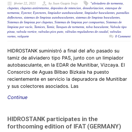
février 22, 2021
by Juan Gazpio Irujo
"aliviadero de tormenta
,
clapetas
,
clapetas antirretorno
,
depositos de retencion
,
desodorizacion
,
estanque de
tormenta
,
Eyector
,
Eyectores
,
limpiador autobasculante
,
limpiador basculantes
,
pantallas
deflectoras
,
sistemas de limpieza autobasculantes
,
sistemas de limpieza basculantes
,
Sistemas de limpieza por clapetas
,
Sistemas de limpieza por compuertas
,
Sistemas de
limpieza por vacío
,
Tamices
,
Tamiz
,
Tanques de tormenta
,
tolva basculante
,
Valvula tipo
pinza
,
valvula vortice
,
valvulas pico pato
,
válvulas reguladoras de caudal
,
valvulas
vortex
,
volquete
0 Comment
HIDROSTANK suministró a final del año pasado su
tamiz de aliviadero tipo PAS, junto con un limpiador
autobasculante, en la EDAR de Munitibar, Vizcaya. El
Consorcio de Aguas Bilbao Bizkaia ha puesto
recientemente en servicio la depuradora de Munitibar
y sus colectores asociados. Las
Continue
HIDROSTANK participates in the
forthcoming edition of IFAT (GERMANY)