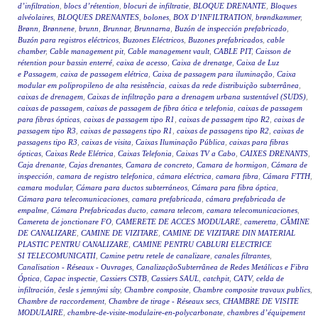
d’infiltration
,
blocs d’rétention
,
blocuri de infiltratie
,
BLOQUE DRENANTE
,
Bloques
alvéolaires
,
BLOQUES DRENANTES
,
bolones
,
BOX D’INFILTRATION
,
brøndkammer
,
Brønn
,
Brønnene
,
brunn
,
Brunnar
,
Brunnarna
,
Buzón de inspección prefabricado
,
Buzón para registros eléctricos
,
Buzones Eléctricos
,
Buzones prefabricados
,
cable
chamber
,
Cable management pit
,
Cable management vault
,
CABLE PIT
,
Caisson de
rétention pour bassin enterré
,
caixa de acesso
,
Caixa de drenatge
,
Caixa de Luz
e Passagem
,
caixa de passagem elétrica
,
Caixa de passagem para iluminação
,
Caixa
modular em polipropileno de alta resistência
,
caixas da rede distribuição subterrânea
,
caixas de drenagem
,
Caixas de infiltração para a drenagem urbana sustentável (SUDS)
,
caixas de passagem
,
caixas de passagem de fibra ótica e telefonia
,
caixas de passagem
para fibras ópticas
,
caixas de passagem tipo R1
,
caixas de passagem tipo R2
,
caixas de
passagem tipo R3
,
caixas de passagens tipo R1
,
caixas de passagens tipo R2
,
caixas de
passagens tipo R3
,
caixas de visita
,
Caixas Iluminação Pública
,
caixas para fibras
ópticas
,
Caixas Rede Elétrica
,
Caixas Telefonia
,
Caixas TV a Cabo
,
CAIXES DRENANTS
,
Caja drenante
,
Cajas drenantes
,
Camara de concreto
,
Camara de hormigon
,
Cámara de
inspección
,
camara de registro telefonica
,
cámara eléctrica
,
camara fibra
,
Cámara FTTH
,
camara modular
,
Cámara para ductos subterráneos
,
Cámara para fibra óptica
,
Cámara para telecomunicaciones
,
camara prefabricada
,
cámara prefabricada de
empalme
,
Cámara Prefabricadas ducto
,
camara telecom
,
camara telecomunicaciones
,
Camereta de jonctionare FO
,
CAMERETE DE ACCES MODULARE
,
cameretta
,
CĂMINE
DE CANALIZARE
,
CAMINE DE VIZITARE
,
CAMINE DE VIZITARE DIN MATERIAL
PLASTIC PENTRU CANALIZARE
,
CAMINE PENTRU CABLURI ELECTRICE
SI TELECOMUNICATII
,
Camine petru retele de canalizare
,
canales filtrantes
,
Canalisation - Réseaux - Ouvrages
,
CanalizaçãoSubterrânea de Redes Metálicas e Fibra
Óptica
,
Capac inspectie
,
Cassiers CSTB
,
Cassiers SAUL
,
catchpit
,
CATV
,
celda de
infiltración
,
česle s jemnými síty
,
Chambre composite
,
Chambre composite travaux publics
,
Chambre de raccordement
,
Chambre de tirage - Réseaux secs
,
CHAMBRE DE VISITE
MODULAIRE
,
chambre-de-visite-modulaire-en-polycarbonate
,
chambres d’équipement