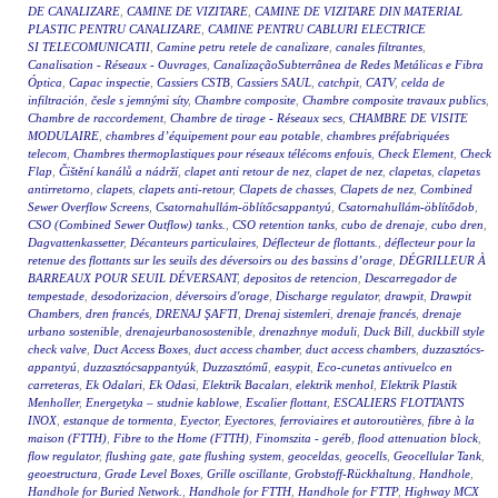
DE CANALIZARE
,
CAMINE DE VIZITARE
,
CAMINE DE VIZITARE DIN MATERIAL
PLASTIC PENTRU CANALIZARE
,
CAMINE PENTRU CABLURI ELECTRICE
SI TELECOMUNICATII
,
Camine petru retele de canalizare
,
canales filtrantes
,
Canalisation - Réseaux - Ouvrages
,
CanalizaçãoSubterrânea de Redes Metálicas e Fibra
Óptica
,
Capac inspectie
,
Cassiers CSTB
,
Cassiers SAUL
,
catchpit
,
CATV
,
celda de
infiltración
,
česle s jemnými síty
,
Chambre composite
,
Chambre composite travaux publics
,
Chambre de raccordement
,
Chambre de tirage - Réseaux secs
,
CHAMBRE DE VISITE
MODULAIRE
,
chambres d’équipement pour eau potable
,
chambres préfabriquées
telecom
,
Chambres thermoplastiques pour réseaux télécoms enfouis
,
Check Element
,
Check
Flap
,
Čištění kanálů a nádrží
,
clapet anti retour de nez
,
clapet de nez
,
clapetas
,
clapetas
antirretorno
,
clapets
,
clapets anti-retour
,
Clapets de chasses
,
Clapets de nez
,
Combined
Sewer Overflow Screens
,
Csatornahullám-öblítőcsappantyú
,
Csatornahullám-öblítődob
,
CSO (Combined Sewer Outflow) tanks.
,
CSO retention tanks
,
cubo de drenaje
,
cubo dren
,
Dagvattenkassetter
,
Décanteurs particulaires
,
Déflecteur de flottants.
,
déflecteur pour la
retenue des flottants sur les seuils des déversoirs ou des bassins d’orage
,
DÉGRILLEUR À
BARREAUX POUR SEUIL DÉVERSANT
,
depositos de retencion
,
Descarregador de
tempestade
,
desodorizacion
,
déversoirs d'orage
,
Discharge regulator
,
drawpit
,
Drawpit
Chambers
,
dren francés
,
DRENAJ ŞAFTI
,
Drenaj sistemleri
,
drenaje francés
,
drenaje
urbano sostenible
,
drenajeurbanosostenible
,
drenazhnye moduli
,
Duck Bill
,
duckbill style
check valve
,
Duct Access Boxes
,
duct access chamber
,
duct access chambers
,
duzzasztócs-
appantyú
,
duzzasztócsappantyúk
,
Duzzasztómű
,
easypit
,
Eco-cunetas antivuelco en
carreteras
,
Ek Odalari
,
Ek Odasi
,
Elektrik Bacaları
,
elektrik menhol
,
Elektrik Plastik
Menholler
,
Energetyka – studnie kablowe
,
Escalier flottant
,
ESCALIERS FLOTTANTS
INOX
,
estanque de tormenta
,
Eyector
,
Eyectores
,
ferroviaires et autoroutières
,
fibre à la
maison (FTTH)
,
Fibre to the Home (FTTH)
,
Finomszita - geréb
,
flood attenuation block
,
flow regulator
,
flushing gate
,
gate flushing system
,
geoceldas
,
geocells
,
Geocellular Tank
,
geoestructura
,
Grade Level Boxes
,
Grille oscillante
,
Grobstoff-Rückhaltung
,
Handhole
,
Handhole for Buried Network.
,
Handhole for FTTH
,
Handhole for FTTP
,
Highway MCX