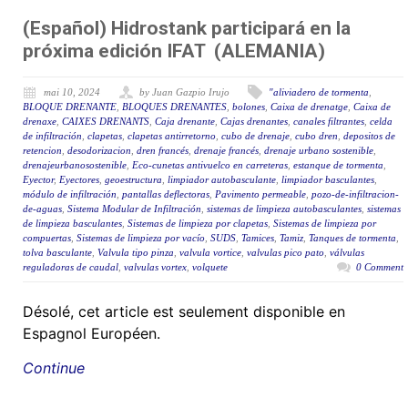
(Español) Hidrostank participará en la
próxima edición IFAT (ALEMANIA)
mai 10, 2024
by Juan Gazpio Irujo
"aliviadero de tormenta
,
BLOQUE DRENANTE
,
BLOQUES DRENANTES
,
bolones
,
Caixa de drenatge
,
Caixa de
drenaxe
,
CAIXES DRENANTS
,
Caja drenante
,
Cajas drenantes
,
canales filtrantes
,
celda
de infiltración
,
clapetas
,
clapetas antirretorno
,
cubo de drenaje
,
cubo dren
,
depositos de
retencion
,
desodorizacion
,
dren francés
,
drenaje francés
,
drenaje urbano sostenible
,
drenajeurbanosostenible
,
Eco-cunetas antivuelco en carreteras
,
estanque de tormenta
,
Eyector
,
Eyectores
,
geoestructura
,
limpiador autobasculante
,
limpiador basculantes
,
módulo de infiltración
,
pantallas deflectoras
,
Pavimento permeable
,
pozo-de-infiltracion-
de-aguas
,
Sistema Modular de Infiltración
,
sistemas de limpieza autobasculantes
,
sistemas
de limpieza basculantes
,
Sistemas de limpieza por clapetas
,
Sistemas de limpieza por
compuertas
,
Sistemas de limpieza por vacío
,
SUDS
,
Tamices
,
Tamiz
,
Tanques de tormenta
,
tolva basculante
,
Valvula tipo pinza
,
valvula vortice
,
valvulas pico pato
,
válvulas
reguladoras de caudal
,
valvulas vortex
,
volquete
0 Comment
Désolé, cet article est seulement disponible en
Espagnol Européen.
Continue