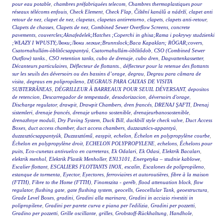
pour eau potable
,
chambres préfabriquées telecom
,
Chambres thermoplastiques pour
réseaux télécoms enfouis
,
Check Element
,
Check Flap
,
Čištění kanálů a nádrží
,
clapet anti
retour de nez
,
clapet de nez
,
clapetas
,
clapetas antirretorno
,
clapets
,
clapets anti-retour
,
Clapets de chasses
,
Clapets de nez
,
Combined Sewer Overflow Screens
,
concrete
pavements
,
couvercles;Aknafedelek;Hatches ;Coperchi in ghisa;Rama i pokrywy studzienki
;WŁAZY I WPUSTY;Люки;Люки легкие;Brunnslock;Baca Kapakları; RÖGAR;covers
,
Csatornahullám-öblítőcsappantyú
,
Csatornahullám-öblítődob
,
CSO (Combined Sewer
Outflow) tanks.
,
CSO retention tanks
,
cubo de drenaje
,
cubo dren
,
Dagvattenkassetter
,
Décanteurs particulaires
,
Déflecteur de flottants.
,
déflecteur pour la retenue des flottants
sur les seuils des déversoirs ou des bassins d’orage
,
degrau
,
Degrau para câmara de
visita
,
degraus em polipropileno
,
DEGRAUS PARA CAIXAS DE VISITA
SUBTERRÂNEAS
,
DÉGRILLEUR À BARREAUX POUR SEUIL DÉVERSANT
,
depositos
de retencion
,
Descarregador de tempestade
,
desodorizacion
,
déversoirs d'orage
,
Discharge regulator
,
drawpit
,
Drawpit Chambers
,
dren francés
,
DRENAJ ŞAFTI
,
Drenaj
sistemleri
,
drenaje francés
,
drenaje urbano sostenible
,
drenajeurbanosostenible
,
drenazhnye moduli
,
Dry Paving System
,
Duck Bill
,
duckbill style check valve
,
Duct Access
Boxes
,
duct access chamber
,
duct access chambers
,
duzzasztócs-appantyú
,
duzzasztócsappantyúk
,
Duzzasztómű
,
easypit
,
echelon
,
Échelon en polypropylène courbe
,
Échelon en polypropylène droit
,
ECHELON POLYPROPYLENE
,
echelons
,
Échelons pour
puits
,
Eco-cunetas antivuelco en carreteras
,
Ek Odalari
,
Ek Odasi
,
Elektrik Bacaları
,
elektrik menhol
,
Elektrik Plastik Menholler
,
EN13101
,
Energetyka – studnie kablowe
,
Escalier flottant
,
ESCALIERS FLOTTANTS INOX
,
escalin
,
Escalones de polipropileno
,
estanque de tormenta
,
Eyector
,
Eyectores
,
ferroviaires et autoroutières
,
fibre à la maison
(FTTH)
,
Fibre to the Home (FTTH)
,
Finomszita - geréb
,
flood attenuation block
,
flow
regulator
,
flushing gate
,
gate flushing system
,
geocells
,
Geocellular Tank
,
geoestructura
,
Grade Level Boxes
,
gradini
,
Gradini alla marinara
,
Gradini in acciaio rivestiti in
polipropilene
,
Gradini per parete curva e piana per l'edilizia
,
Gradini per pozzetti
,
Gradino per pozzetti
,
Grille oscillante
,
grilles
,
Grobstoff-Rückhaltung
,
Handhole
,