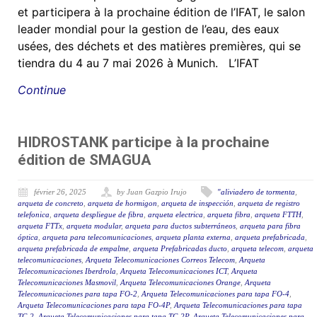
et participera à la prochaine édition de l’IFAT, le salon
leader mondial pour la gestion de l’eau, des eaux
usées, des déchets et des matières premières, qui se
tiendra du 4 au 7 mai 2026 à Munich. L’IFAT
Continue
HIDROSTANK participe à la prochaine
édition de SMAGUA
février 26, 2025
by Juan Gazpio Irujo
"aliviadero de tormenta
,
arqueta de concreto
,
arqueta de hormigon
,
arqueta de inspección
,
arqueta de registro
telefonica
,
arqueta despliegue de fibra
,
arqueta electrica
,
arqueta fibra
,
arqueta FTTH
,
arqueta FTTx
,
arqueta modular
,
arqueta para ductos subterráneos
,
arqueta para fibra
óptica
,
arqueta para telecomunicaciones
,
arqueta planta externa
,
arqueta prefabricada
,
arqueta prefabricada de empalme
,
arqueta Prefabricadas ducto
,
arqueta telecom
,
arqueta
telecomunicaciones
,
Arqueta Telecomunicaciones Correos Telecom
,
Arqueta
Telecomunicaciones Iberdrola
,
Arqueta Telecomunicaciones ICT
,
Arqueta
Telecomunicaciones Masmovil
,
Arqueta Telecomunicaciones Orange
,
Arqueta
Telecomunicaciones para tapa FO-2
,
Arqueta Telecomunicaciones para tapa FO-4
,
Arqueta Telecomunicaciones para tapa FO-4P
,
Arqueta Telecomunicaciones para tapa
TC-2
,
Arqueta Telecomunicaciones para tapa TC-2P
,
Arqueta Telecomunicaciones para