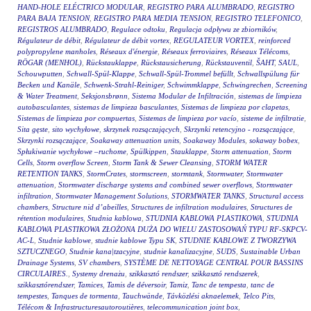
HAND-HOLE ELÉCTRICO MODULAR
,
REGISTRO PARA ALUMBRADO
,
REGISTRO
PARA BAJA TENSION
,
REGISTRO PARA MEDIA TENSION
,
REGISTRO TELEFONICO
,
REGISTROS ALUMBRADO
,
Regulace odtoku
,
Regulacja odpływu ze zbiorników
,
Régulateur de débit
,
Régulateur de débit vortex
,
REGULATEUR VORTEX
,
reinforced
polypropylene manholes
,
Réseaux d'énergie
,
Réseaux ferroviaires
,
Réseaux Télécoms
,
RÖGAR (MENHOL)
,
Rückstauklappe
,
Rückstausicherung
,
Rückstauventil
,
ŠAHT
,
SAUL
,
Schouwputten
,
Schwall-Spül-Klappe
,
Schwall-Spül-Trommel befüllt
,
Schwallspülung für
Becken und Kanäle
,
Schwenk-Strahl-Reiniger
,
Schwimmklappe
,
Schwingrechen
,
Screening
& Water Treatment
,
Seksjonsbrønn
,
Sistema Modular de Infiltración
,
sistemas de limpieza
autobasculantes
,
sistemas de limpieza basculantes
,
Sistemas de limpieza por clapetas
,
Sistemas de limpieza por compuertas
,
Sistemas de limpieza por vacío
,
sisteme de infiltratie
,
Sita gęste
,
sito wychyłowe
,
skrzynek rozsączających
,
Skrzynki retencyjno - rozsączające
,
Skrzynki rozsączające
,
Soakaway attenuation units
,
Soakaway Modules
,
sokaway bobex
,
Spłukiwanie wychyłowe –ruchome
,
Spülkippen
,
Stauklappe
,
Storm attenuation
,
Storm
Cells
,
Storm overflow Screen
,
Storm Tank & Sewer Cleansing
,
STORM WATER
RETENTION TANKS
,
StormCrates
,
stormscreen
,
stormtank
,
Stormwater
,
Stormwater
attenuation
,
Stormwater discharge systems and combined sewer overflows
,
Stormwater
infiltration
,
Stormwater Management Solutions
,
STORMWATER TANKS
,
Structural access
chambers
,
Structure nid d’abeilles
,
Structures de infiltration modulaires
,
Structures de
rétention modulaires
,
Studnia kablowa
,
STUDNIA KABLOWA PLASTIKOWA
,
STUDNIA
KABLOWA PLASTIKOWA ZŁOŻONA DUŻA DO WIELU ZASTOSOWAŃ TYPU RF-SKPCV-
AC-L
,
Studnie kablowe
,
studnie kablowe Typu SK
,
STUDNIE KABLOWE Z TWORZYWA
SZTUCZNEGO
,
Studnie kana|tzacyjne
,
studnie kanalizacyjne
,
SUDS
,
Sustainable Urban
Drainage Systems
,
SV chambers
,
SYSTÈME DE NETTOYAGE CENTRAL POUR BASSINS
CIRCULAIRES.
,
Systemy drenażu
,
szikkasztó rendszer
,
szikkasztó rendszerek
,
szikkasztórendszer
,
Tamices
,
Tamis de déversoir
,
Tamiz
,
Tanc de tempesta
,
tanc de
tempestes
,
Tanques de tormenta
,
Tauchwände
,
Távközlési aknaelemek
,
Telco Pits
,
Télécom & Infrastructuresautoroutières
,
telecommunication joint box
,