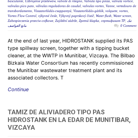
basculante
,
Uzbrojenie przelewów
,
valvole di ritegno
,
Valvula tipo pinza
,
valvula vortice
,
valvulas pico pato
,
válvulas reguladoras de caudal
,
valvulas vortex
,
Vanne
,
vertedouro de
transbordamento
,
Visszatorlódás-csappantyú
,
Visszatorlódás-gátlók
,
volquete
,
vortex
,
Vortex Flow Control
,
výkyvné česle
,
Výkyvný paprskový čistič
,
Water flush
,
Water screen
,
Zabezpieczenia przeciw-cofkowe
,
Zajištění zádrže
,
Zpetná klapka
,
сертификат ТР
,
تنك
مانع العواصف
0 Comment
At the end of last year, HIDROSTANK supplied its PAS
type spillway screen, together with a tipping bucket
cleaner, at the WWTP in Munitibar, Vizcaya. The Bilbao
Bizkaia Water Consortium has recently commissioned
the Munitibar wastewater treatment plant and its
associated collectors. T
Continue
TAMIZ DE ALIVIADERO TIPO PAS
HIDROSTANK EN LA EDAR DE MUNITIBAR,
VIZCAYA