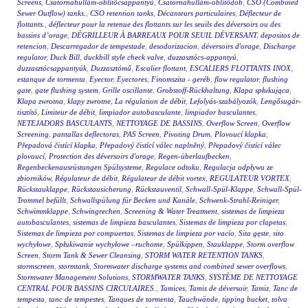
Screens
,
Csatornahullám-öblítőcsappantyú
,
Csatornahullám-öblítődob
,
CSO (Combined
Sewer Outflow) tanks.
,
CSO retention tanks
,
Décanteurs particulaires
,
Déflecteur de
flottants.
,
déflecteur pour la retenue des flottants sur les seuils des déversoirs ou des
bassins d’orage
,
DÉGRILLEUR À BARREAUX POUR SEUIL DÉVERSANT
,
depositos de
retencion
,
Descarregador de tempestade
,
desodorizacion
,
déversoirs d'orage
,
Discharge
regulator
,
Duck Bill
,
duckbill style check valve
,
duzzasztócs-appantyú
,
duzzasztócsappantyúk
,
Duzzasztómű
,
Escalier flottant
,
ESCALIERS FLOTTANTS INOX
,
estanque de tormenta
,
Eyector
,
Eyectores
,
Finomszita - geréb
,
flow regulator
,
flushing
gate
,
gate flushing system
,
Grille oscillante
,
Grobstoff-Rückhaltung
,
Klapa spłukująca
,
Klapa zwrotna
,
klapy zwrotne
,
La régulation de débit
,
Lefolyás-szabályozók
,
Lengősugár-
tisztító
,
Limiteur de débit
,
limpiador autobasculante
,
limpiador basculantes
,
NETEJADORS BASCULANTS
,
NETTOYAGE DE BASSINS
,
Overflow Screen
,
Overflow
Screening
,
pantallas deflectoras
,
PAS Screen
,
Pivoting Drum
,
Plovoucí klapka
,
Přepadová čistící klapka
,
Přepadový čistící válec naplněný
,
Přepadový čistící válec
plovoucí
,
Protection des déversoirs d'orage
,
Regen-überlaufbecken
,
Regenbeckenausrüstungen Spülsysteme
,
Regulace odtoku
,
Regulacja odpływu ze
zbiorników
,
Régulateur de débit
,
Régulateur de débit vortex
,
REGULATEUR VORTEX
,
Rückstauklappe
,
Rückstausicherung
,
Rückstauventil
,
Schwall-Spül-Klappe
,
Schwall-Spül-
Trommel befüllt
,
Schwallspülung für Becken und Kanäle
,
Schwenk-Strahl-Reiniger
,
Schwimmklappe
,
Schwingrechen
,
Screening & Water Treatment
,
sistemas de limpieza
autobasculantes
,
sistemas de limpieza basculantes
,
Sistemas de limpieza por clapetas
,
Sistemas de limpieza por compuertas
,
Sistemas de limpieza por vacío
,
Sita gęste
,
sito
wychyłowe
,
Spłukiwanie wychyłowe –ruchome
,
Spülkippen
,
Stauklappe
,
Storm overflow
Screen
,
Storm Tank & Sewer Cleansing
,
STORM WATER RETENTION TANKS
,
stormscreen
,
stormtank
,
Stormwater discharge systems and combined sewer overflows
,
Stormwater Management Solutions
,
STORMWATER TANKS
,
SYSTÈME DE NETTOYAGE
CENTRAL POUR BASSINS CIRCULAIRES.
,
Tamices
,
Tamis de déversoir
,
Tamiz
,
Tanc de
tempesta
,
tanc de tempestes
,
Tanques de tormenta
,
Tauchwände
,
tipping bucket
,
tolva