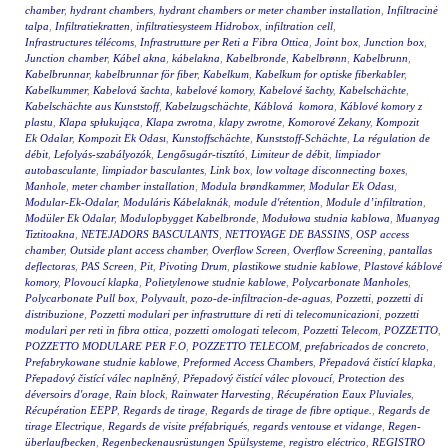
chamber
,
hydrant chambers
,
hydrant chambers or meter chamber installation
,
Infiltracinė
talpa
,
Infiltratiekratten
,
infiltratiesysteem Hidrobox
,
infiltration cell
,
Infrastructures télécoms
,
Infrastrutture per Reti a Fibra Ottica
,
Joint box
,
Junction box
,
Junction chamber
,
Kábel akna
,
kábelakna
,
Kabelbronde
,
Kabelbrønn
,
Kabelbrunn
,
Kabelbrunnar
,
kabelbrunnar för fiber
,
Kabelkum
,
Kabelkum for optiske fiberkabler
,
Kabelkummer
,
Kabelová šachta
,
kabelové komory
,
Kabelové šachty
,
Kabelschächte
,
Kabelschächte aus Kunststoff
,
Kabelzugschächte
,
Káblová komora
,
Káblové komory z
plastu
,
Klapa spłukująca
,
Klapa zwrotna
,
klapy zwrotne
,
Komorové Zekany
,
Kompozit
Ek Odalar
,
Kompozit Ek Odası
,
Kunstoffschächte
,
Kunststoff-Schächte
,
La régulation de
débit
,
Lefolyás-szabályozók
,
Lengősugár-tisztító
,
Limiteur de débit
,
limpiador
autobasculante
,
limpiador basculantes
,
Link box
,
low voltage disconnecting boxes
,
Manhole
,
meter chamber installation
,
Modula brøndkammer
,
Modular Ek Odası
,
Modular-Ek-Odalar
,
Moduláris Kábelaknák
,
module d'rétention
,
Module d’infiltration
,
Modüler Ek Odalar
,
Modulopbygget Kabelbronde
,
Modułowa studnia kablowa
,
Muanyag
Tiztitoakna
,
NETEJADORS BASCULANTS
,
NETTOYAGE DE BASSINS
,
OSP access
chamber
,
Outside plant access chamber
,
Overflow Screen
,
Overflow Screening
,
pantallas
deflectoras
,
PAS Screen
,
Pit
,
Pivoting Drum
,
plastikowe studnie kablowe
,
Plastové káblové
komory
,
Plovoucí klapka
,
Polietylenowe studnie kablowe
,
Polycarbonate Manholes
,
Polycarbonate Pull box
,
Polyvault
,
pozo-de-infiltracion-de-aguas
,
Pozzetti
,
pozzetti di
distribuzione
,
Pozzetti modulari per infrastrutture di reti di telecomunicazioni
,
pozzetti
modulari per reti in fibra ottica
,
pozzetti omologati telecom
,
Pozzetti Telecom
,
POZZETTO
,
POZZETTO MODULARE PER F.O
,
POZZETTO TELECOM
,
prefabricados de concreto
,
Prefabrykowane studnie kablowe
,
Preformed Access Chambers
,
Přepadová čistící klapka
,
Přepadový čistící válec naplněný
,
Přepadový čistící válec plovoucí
,
Protection des
déversoirs d'orage
,
Rain block
,
Rainwater Harvesting
,
Récupération Eaux Pluviales
,
Récupération EEPP
,
Regards de tirage
,
Regards de tirage de fibre optique.
,
Regards de
tirage Electrique
,
Regards de visite préfabriqués
,
regards ventouse et vidange
,
Regen-
überlaufbecken
,
Regenbeckenausrüstungen Spülsysteme
,
registro eléctrico
,
REGISTRO