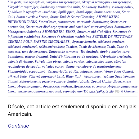
Sita gęste
,
sito wychyłowe
,
skrzynek rozsączających
,
Skrzynki retencyjno - rozsączające
,
Skrzynki rozsączające
,
Soakaway attenuation units
,
Soakaway Modules
,
sokaway bobex
,
Spłukiwanie wychyłowe –ruchome
,
Spülkippen
,
Stauklappe
,
Storm attenuation
,
Storm
Cells
,
Storm overflow Screen
,
Storm Tank & Sewer Cleansing
,
STORM WATER
RETENTION TANKS
,
StormCrates
,
stormscreen
,
stormtank
,
Stormwater
,
Stormwater
attenuation
,
Stormwater discharge systems and combined sewer overflows
,
Stormwater
Management Solutions
,
STORMWATER TANKS
,
Structure nid d’abeilles
,
Structures de
infiltration modulaires
,
Structures de rétention modulaires
,
SYSTÈME DE NETTOYAGE
CENTRAL POUR BASSINS CIRCULAIRES.
,
Systemy drenażu
,
szikkasztó rendszer
,
szikkasztó rendszerek
,
szikkasztórendszer
,
Tamices
,
Tamis de déversoir
,
Tamiz
,
Tanc de
tempesta
,
tanc de tempestes
,
Tanques de tormenta
,
Tauchwände
,
tipping bucket
,
tolva
basculante
,
trincee drenanti
,
Unité d'infiltration ou de stockage
,
Uzbrojenie przelewów
,
valvole di ritegno
,
Valvula tipo pinza
,
valvula vortice
,
valvulas pico pato
,
válvulas
reguladoras de caudal
,
valvulas vortex
,
Vanne
,
vertedouro de transbordamento
,
Visszatorlódás-csappantyú
,
Visszatorlódás-gátlók
,
volquete
,
vortex
,
Vortex Flow Control
,
výkyvné česle
,
Výkyvný paprskový čistič
,
Water flush
,
Water screen
,
Yağmur Suyu Yönetim
Sistemi
,
Zabezpieczenia przeciw-cofkowe
,
Zajištění zádrže
,
Zpetná klapka
,
Дренажные
блоки Инфильтрация.
,
дренажные модули
,
Дренажные системы
,
Инфильтрационные
блоки
,
инфильтрационных модулей
,
сертификат ТР
,
تنك مانع العواصف
0 Comment
Désolé, cet article est seulement disponible en Anglais
Américain.
Continue