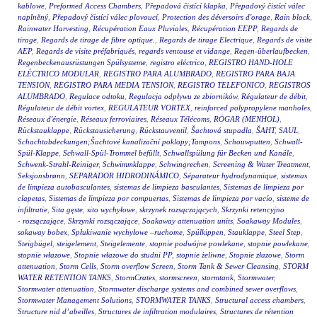
kablowe
,
Preformed Access Chambers
,
Přepadová čistící klapka
,
Přepadový čistící válec
naplněný
,
Přepadový čistící válec plovoucí
,
Protection des déversoirs d'orage
,
Rain block
,
Rainwater Harvesting
,
Récupération Eaux Pluviales
,
Récupération EEPP
,
Regards de
tirage
,
Regards de tirage de fibre optique.
,
Regards de tirage Electrique
,
Regards de visite
AEP
,
Regards de visite préfabriqués
,
regards ventouse et vidange
,
Regen-überlaufbecken
,
Regenbeckenausrüstungen Spülsysteme
,
registro eléctrico
,
REGISTRO HAND-HOLE
ELÉCTRICO MODULAR
,
REGISTRO PARA ALUMBRADO
,
REGISTRO PARA BAJA
TENSION
,
REGISTRO PARA MEDIA TENSION
,
REGISTRO TELEFONICO
,
REGISTROS
ALUMBRADO
,
Regulace odtoku
,
Regulacja odpływu ze zbiorników
,
Régulateur de débit
,
Régulateur de débit vortex
,
REGULATEUR VORTEX
,
reinforced polypropylene manholes
,
Réseaux d'énergie
,
Réseaux ferroviaires
,
Réseaux Télécoms
,
RÖGAR (MENHOL)
,
Rückstauklappe
,
Rückstausicherung
,
Rückstauventil
,
Šachtová stupadla
,
ŠAHT
,
SAUL
,
Schachtabdeckungen;Šachtové kanalizační poklopy;Tampons
,
Schouwputten
,
Schwall-
Spül-Klappe
,
Schwall-Spül-Trommel befüllt
,
Schwallspülung für Becken und Kanäle
,
Schwenk-Strahl-Reiniger
,
Schwimmklappe
,
Schwingrechen
,
Screening & Water Treatment
,
Seksjonsbrønn
,
SEPARADOR HIDRODINÁMICO
,
Séparateur hydrodynamique
,
sistemas
de limpieza autobasculantes
,
sistemas de limpieza basculantes
,
Sistemas de limpieza por
clapetas
,
Sistemas de limpieza por compuertas
,
Sistemas de limpieza por vacío
,
sisteme de
infiltratie
,
Sita gęste
,
sito wychyłowe
,
skrzynek rozsączających
,
Skrzynki retencyjno
- rozsączające
,
Skrzynki rozsączające
,
Soakaway attenuation units
,
Soakaway Modules
,
sokaway bobex
,
Spłukiwanie wychyłowe –ruchome
,
Spülkippen
,
Stauklappe
,
Steel Step
,
Steigbügel
,
steigelement
,
Steigelemente
,
stopnie podwójne powlekane
,
stopnie powlekane
,
stopnie włazowe
,
Stopnie włazowe do studni PP
,
stopnie żeliwne
,
Stopnie złazowe
,
Storm
attenuation
,
Storm Cells
,
Storm overflow Screen
,
Storm Tank & Sewer Cleansing
,
STORM
WATER RETENTION TANKS
,
StormCrates
,
stormscreen
,
stormtank
,
Stormwater
,
Stormwater attenuation
,
Stormwater discharge systems and combined sewer overflows
,
Stormwater Management Solutions
,
STORMWATER TANKS
,
Structural access chambers
,
Structure nid d’abeilles
,
Structures de infiltration modulaires
,
Structures de rétention