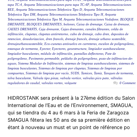
tapa TC-4
,
Arqueta Telecomunicaciones para tapa TC-4P
,
Arqueta Telecomunicaciones
REE
,
Arqueta Telecomunicaciones Telefonica Tipo D
,
Arqueta Telecomunicaciones
Telefonica Tipo DM
,
Arqueta Telecomunicaciones Telefonica Tipo H
,
Arqueta
Telecomunicaciones Telefonica Tipo M
,
Arqueta Telecomunicaciones Vodafone
,
BLOQUE
DRENANTE
,
BLOQUES DRENANTES
,
bolones
,
Caixa de drenatge
,
Caixa de drenaxe
,
CAIXES DRENANTS
,
Caja drenante
,
Cajas drenantes
,
canales filtrantes
,
celda de
infiltración
,
clapetas
,
clapetas antirretorno
,
cubo de drenaje
,
cubo dren
,
depositos de
retencion
,
desodorizacion
,
dren francés
,
drenaje francés
,
drenaje urbano sostenible
,
drenajeurbanosostenible
,
Eco-cunetas antivuelco en carreteras
,
escalon de polipropileno
,
estanque de tormenta
,
Eyector
,
Eyectores
,
geoestructura
,
limpiador autobasculante
,
limpiador basculantes
,
módulo de infiltración
,
pantallas deflectoras
,
Pate de
polipropileno
,
Pavimento permeable
,
peldaño de polipropileno
,
pozo-de-infiltracion-de-
aguas
,
Sistema Modular de Infiltración
,
sistemas de limpieza autobasculantes
,
sistemas de
limpieza basculantes
,
Sistemas de limpieza por clapetas
,
Sistemas de limpieza por
compuertas
,
Sistemas de limpieza por vacío
,
SUDS
,
Tamices
,
Tamiz
,
Tanques de tormenta
,
tolva basculante
,
Valvula tipo pinza
,
valvula vortice
,
valvulas pico pato
,
válvulas
reguladoras de caudal
,
valvulas vortex
,
volquete
0 Comment
HIDROSTANK sera présent à la 27ème édition du Salon
International de l’Eau et de l’Environnement, SMAGUA,
qui se tiendra du 4 au 6 mars à la Feria de Zaragoza
SMAGUA fêtera les 50 ans de sa première édition en
étant à nouveau un must et un point de référence po