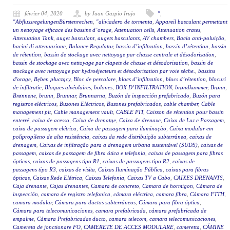
février 04, 2020
by Juan Gazpio Irujo
"
,
"AbflussregelungenBürstenrechen
,
"aliviadero de tormenta
,
Appareil basculant permettant
un nettoyage efficace des bassins d’orage
,
Attenuation cells
,
Attenuation crates
,
Attenuation Tank
,
auget basculant
,
augets basculants
,
AV chambers
,
Bacia anti-poluição
,
bacini di attenuazione
,
Balance Regulator
,
bassin d’infiltration
,
bassin d’rétention
,
bassin
de rétention
,
bassin de stockage avec nettoyage par chasse centrale et désodorisation
,
bassin de stockage avec nettoyage par clapets de chasse et désodorisation
,
bassin de
stockage avec nettoyage par hydroéjecteurs et désodorisation par voie sèche.
,
bassins
d'orage
,
Bęben płuczący
,
Bloc de percolare
,
blocs d’infiltration
,
blocs d’rétention
,
blocuri
de infiltratie
,
Bloques alvéolaires
,
bolones
,
BOX D’INFILTRATION
,
brøndkammer
,
Brønn
,
Brønnene
,
brunn
,
Brunnar
,
Brunnarna
,
Buzón de inspección prefabricado
,
Buzón para
registros eléctricos
,
Buzones Eléctricos
,
Buzones prefabricados
,
cable chamber
,
Cable
management pit
,
Cable management vault
,
CABLE PIT
,
Caisson de rétention pour bassin
enterré
,
caixa de acesso
,
Caixa de drenatge
,
Caixa de drenaxe
,
Caixa de Luz e Passagem
,
caixa de passagem elétrica
,
Caixa de passagem para iluminação
,
Caixa modular em
polipropileno de alta resistência
,
caixas da rede distribuição subterrânea
,
caixas de
drenagem
,
Caixas de infiltração para a drenagem urbana sustentável (SUDS)
,
caixas de
passagem
,
caixas de passagem de fibra ótica e telefonia
,
caixas de passagem para fibras
ópticas
,
caixas de passagens tipo R1
,
caixas de passagens tipo R2
,
caixas de
passagens tipo R3
,
caixas de visita
,
Caixas Iluminação Pública
,
caixas para fibras
ópticas
,
Caixas Rede Elétrica
,
Caixas Telefonia
,
Caixas TV a Cabo
,
CAIXES DRENANTS
,
Caja drenante
,
Cajas drenantes
,
Camara de concreto
,
Camara de hormigon
,
Cámara de
inspección
,
camara de registro telefonica
,
cámara eléctrica
,
camara fibra
,
Cámara FTTH
,
camara modular
,
Cámara para ductos subterráneos
,
Cámara para fibra óptica
,
Cámara para telecomunicaciones
,
camara prefabricada
,
cámara prefabricada de
empalme
,
Cámara Prefabricadas ducto
,
camara telecom
,
camara telecomunicaciones
,
Camereta de jonctionare FO
,
CAMERETE DE ACCES MODULARE
,
cameretta
,
CĂMINE