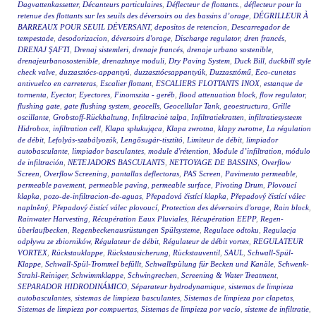
Dagvattenkassetter
,
Décanteurs particulaires
,
Déflecteur de flottants.
,
déflecteur pour la
retenue des flottants sur les seuils des déversoirs ou des bassins d’orage
,
DÉGRILLEUR À
BARREAUX POUR SEUIL DÉVERSANT
,
depositos de retencion
,
Descarregador de
tempestade
,
desodorizacion
,
déversoirs d'orage
,
Discharge regulator
,
dren francés
,
DRENAJ ŞAFTI
,
Drenaj sistemleri
,
drenaje francés
,
drenaje urbano sostenible
,
drenajeurbanosostenible
,
drenazhnye moduli
,
Dry Paving System
,
Duck Bill
,
duckbill style
check valve
,
duzzasztócs-appantyú
,
duzzasztócsappantyúk
,
Duzzasztómű
,
Eco-cunetas
antivuelco en carreteras
,
Escalier flottant
,
ESCALIERS FLOTTANTS INOX
,
estanque de
tormenta
,
Eyector
,
Eyectores
,
Finomszita - geréb
,
flood attenuation block
,
flow regulator
,
flushing gate
,
gate flushing system
,
geocells
,
Geocellular Tank
,
geoestructura
,
Grille
oscillante
,
Grobstoff-Rückhaltung
,
Infiltracinė talpa
,
Infiltratiekratten
,
infiltratiesysteem
Hidrobox
,
infiltration cell
,
Klapa spłukująca
,
Klapa zwrotna
,
klapy zwrotne
,
La régulation
de débit
,
Lefolyás-szabályozók
,
Lengősugár-tisztító
,
Limiteur de débit
,
limpiador
autobasculante
,
limpiador basculantes
,
module d'rétention
,
Module d’infiltration
,
módulo
de infiltración
,
NETEJADORS BASCULANTS
,
NETTOYAGE DE BASSINS
,
Overflow
Screen
,
Overflow Screening
,
pantallas deflectoras
,
PAS Screen
,
Pavimento permeable
,
permeable pavement
,
permeable paving
,
permeable surface
,
Pivoting Drum
,
Plovoucí
klapka
,
pozo-de-infiltracion-de-aguas
,
Přepadová čistící klapka
,
Přepadový čistící válec
naplněný
,
Přepadový čistící válec plovoucí
,
Protection des déversoirs d'orage
,
Rain block
,
Rainwater Harvesting
,
Récupération Eaux Pluviales
,
Récupération EEPP
,
Regen-
überlaufbecken
,
Regenbeckenausrüstungen Spülsysteme
,
Regulace odtoku
,
Regulacja
odpływu ze zbiorników
,
Régulateur de débit
,
Régulateur de débit vortex
,
REGULATEUR
VORTEX
,
Rückstauklappe
,
Rückstausicherung
,
Rückstauventil
,
SAUL
,
Schwall-Spül-
Klappe
,
Schwall-Spül-Trommel befüllt
,
Schwallspülung für Becken und Kanäle
,
Schwenk-
Strahl-Reiniger
,
Schwimmklappe
,
Schwingrechen
,
Screening & Water Treatment
,
SEPARADOR HIDRODINÁMICO
,
Séparateur hydrodynamique
,
sistemas de limpieza
autobasculantes
,
sistemas de limpieza basculantes
,
Sistemas de limpieza por clapetas
,
Sistemas de limpieza por compuertas
,
Sistemas de limpieza por vacío
,
sisteme de infiltratie
,