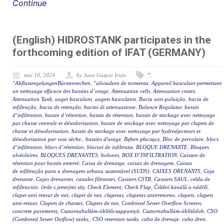
Continue
(English) HIDROSTANK participates in the
forthcoming edition of IFAT (GERMANY)
mai 10, 2024
by Juan Gazpio Irujo
"
,
"AbflussregelungenBürstenrechen
,
"aliviadero de tormenta
,
Appareil basculant permettant
un nettoyage efficace des bassins d’orage
,
Attenuation cells
,
Attenuation crates
,
Attenuation Tank
,
auget basculant
,
augets basculants
,
Bacia anti-poluição
,
bacia de
infiltração
,
bacia de retenção
,
bacini di attenuazione
,
Balance Regulator
,
bassin
d’infiltration
,
bassin d’rétention
,
bassin de rétention
,
bassin de stockage avec nettoyage
par chasse centrale et désodorisation
,
bassin de stockage avec nettoyage par clapets de
chasse et désodorisation
,
bassin de stockage avec nettoyage par hydroéjecteurs et
désodorisation par voie sèche.
,
bassins d'orage
,
Bęben płuczący
,
Bloc de percolare
,
blocs
d’infiltration
,
blocs d’rétention
,
blocuri de infiltratie
,
BLOQUE DRENANTE
,
Bloques
alvéolaires
,
BLOQUES DRENANTES
,
bolones
,
BOX D’INFILTRATION
,
Caisson de
rétention pour bassin enterré
,
Caixa de drenatge
,
caixas de drenagem
,
Caixas
de infiltração para a drenagem urbana sustentável (SUDS)
,
CAIXES DRENANTS
,
Caja
drenante
,
Cajas drenantes
,
canales filtrantes
,
Cassiers CSTB
,
Cassiers SAUL
,
celda de
infiltración
,
česle s jemnými síty
,
Check Element
,
Check Flap
,
Čištění kanálů a nádrží
,
clapet anti retour de nez
,
clapet de nez
,
clapetas
,
clapetas antirretorno
,
clapets
,
clapets
anti-retour
,
Clapets de chasses
,
Clapets de nez
,
Combined Sewer Overflow Screens
,
concrete pavements
,
Csatornahullám-öblítőcsappantyú
,
Csatornahullám-öblítődob
,
CSO
(Combined Sewer Outflow) tanks.
,
CSO retention tanks
,
cubo de drenaje
,
cubo dren
,