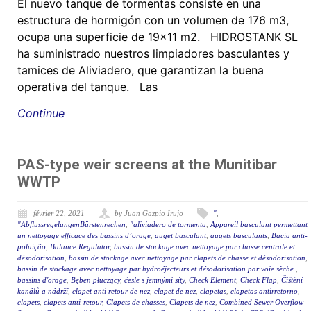
El nuevo tanque de tormentas consiste en una
estructura de hormigón con un volumen de 176 m3,
ocupa una superficie de 19×11 m2. HIDROSTANK SL
ha suministrado nuestros limpiadores basculantes y
tamices de Aliviadero, que garantizan la buena
operativa del tanque. Las
Continue
PAS-type weir screens at the Munitibar
WWTP
février 22, 2021
by Juan Gazpio Irujo
"
,
"AbflussregelungenBürstenrechen
,
"aliviadero de tormenta
,
Appareil basculant permettant
un nettoyage efficace des bassins d’orage
,
auget basculant
,
augets basculants
,
Bacia anti-
poluição
,
Balance Regulator
,
bassin de stockage avec nettoyage par chasse centrale et
désodorisation
,
bassin de stockage avec nettoyage par clapets de chasse et désodorisation
,
bassin de stockage avec nettoyage par hydroéjecteurs et désodorisation par voie sèche.
,
bassins d'orage
,
Bęben płuczący
,
česle s jemnými síty
,
Check Element
,
Check Flap
,
Čištění
kanálů a nádrží
,
clapet anti retour de nez
,
clapet de nez
,
clapetas
,
clapetas antirretorno
,
clapets
,
clapets anti-retour
,
Clapets de chasses
,
Clapets de nez
,
Combined Sewer Overflow