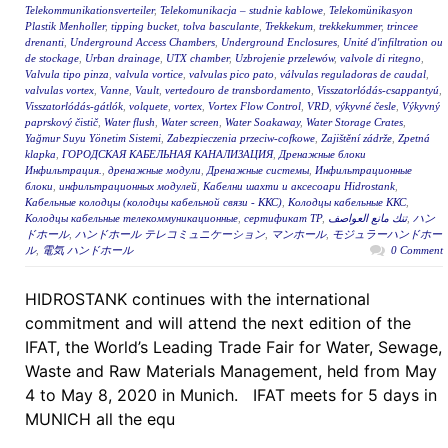
Telekommunikationsverteiler
,
Telekomunikacja – studnie kablowe
,
Telekomünikasyon
Plastik Menholler
,
tipping bucket
,
tolva basculante
,
Trekkekum
,
trekkekummer
,
trincee
drenanti
,
Underground Access Chambers
,
Underground Enclosures
,
Unité d'infiltration ou
de stockage
,
Urban drainage
,
UTX chamber
,
Uzbrojenie przelewów
,
valvole di ritegno
,
Valvula tipo pinza
,
valvula vortice
,
valvulas pico pato
,
válvulas reguladoras de caudal
,
valvulas vortex
,
Vanne
,
Vault
,
vertedouro de transbordamento
,
Visszatorlódás-csappantyú
,
Visszatorlódás-gátlók
,
volquete
,
vortex
,
Vortex Flow Control
,
VRD
,
výkyvné česle
,
Výkyvný
paprskový čistič
,
Water flush
,
Water screen
,
Water Soakaway
,
Water Storage Crates
,
Yağmur Suyu Yönetim Sistemi
,
Zabezpieczenia przeciw-cofkowe
,
Zajištění zádrže
,
Zpetná
klapka
,
ГОРОДСКАЯ КАБЕЛЬНАЯ КАНАЛИЗАЦИЯ
,
Дренажные блоки
Инфильтрация.
,
дренажные модули
,
Дренажные системы
,
Инфильтрационные
блоки
,
инфильтрационных модулей
,
Кабелни шахти и аксесоари Hidrostank
,
Кабельные колодцы (колодцы кабельной связи - ККС)
,
Колодцы кабельные ККС
,
Колодцы кабельные телекоммуникационные
,
сертификат ТР
,
تنك مانع العواصف
,
ハン
ドホール
,
ハンドホール テレコミュニケーション
,
マンホール
,
モジュラーハンドホー
ル
,
電気 ハンドホール
0 Comment
HIDROSTANK continues with the international
commitment and will attend the next edition of the
IFAT, the World’s Leading Trade Fair for Water, Sewage,
Waste and Raw Materials Management, held from May
4 to May 8, 2020 in Munich. IFAT meets for 5 days in
MUNICH all the equ