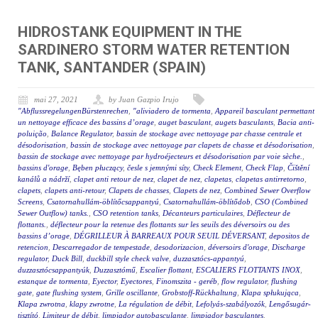
HIDROSTANK EQUIPMENT IN THE
SARDINERO STORM WATER RETENTION
TANK, SANTANDER (SPAIN)
mai 27, 2021
by Juan Gazpio Irujo
"AbflussregelungenBürstenrechen
,
"aliviadero de tormenta
,
Appareil basculant permettant
un nettoyage efficace des bassins d’orage
,
auget basculant
,
augets basculants
,
Bacia anti-
poluição
,
Balance Regulator
,
bassin de stockage avec nettoyage par chasse centrale et
désodorisation
,
bassin de stockage avec nettoyage par clapets de chasse et désodorisation
,
bassin de stockage avec nettoyage par hydroéjecteurs et désodorisation par voie sèche.
,
bassins d'orage
,
Bęben płuczący
,
česle s jemnými síty
,
Check Element
,
Check Flap
,
Čištění
kanálů a nádrží
,
clapet anti retour de nez
,
clapet de nez
,
clapetas
,
clapetas antirretorno
,
clapets
,
clapets anti-retour
,
Clapets de chasses
,
Clapets de nez
,
Combined Sewer Overflow
Screens
,
Csatornahullám-öblítőcsappantyú
,
Csatornahullám-öblítődob
,
CSO (Combined
Sewer Outflow) tanks.
,
CSO retention tanks
,
Décanteurs particulaires
,
Déflecteur de
flottants.
,
déflecteur pour la retenue des flottants sur les seuils des déversoirs ou des
bassins d’orage
,
DÉGRILLEUR À BARREAUX POUR SEUIL DÉVERSANT
,
depositos de
retencion
,
Descarregador de tempestade
,
desodorizacion
,
déversoirs d'orage
,
Discharge
regulator
,
Duck Bill
,
duckbill style check valve
,
duzzasztócs-appantyú
,
duzzasztócsappantyúk
,
Duzzasztómű
,
Escalier flottant
,
ESCALIERS FLOTTANTS INOX
,
estanque de tormenta
,
Eyector
,
Eyectores
,
Finomszita - geréb
,
flow regulator
,
flushing
gate
,
gate flushing system
,
Grille oscillante
,
Grobstoff-Rückhaltung
,
Klapa spłukująca
,
Klapa zwrotna
,
klapy zwrotne
,
La régulation de débit
,
Lefolyás-szabályozók
,
Lengősugár-
tisztító
,
Limiteur de débit
,
limpiador autobasculante
,
limpiador basculantes
,