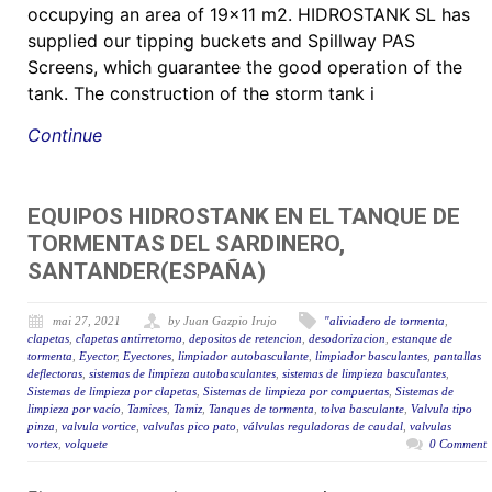
occupying an area of 19×11 m2. HIDROSTANK SL has
supplied our tipping buckets and Spillway PAS
Screens, which guarantee the good operation of the
tank. The construction of the storm tank i
Continue
EQUIPOS HIDROSTANK EN EL TANQUE DE
TORMENTAS DEL SARDINERO,
SANTANDER(ESPAÑA)
mai 27, 2021
by Juan Gazpio Irujo
"aliviadero de tormenta
,
clapetas
,
clapetas antirretorno
,
depositos de retencion
,
desodorizacion
,
estanque de
tormenta
,
Eyector
,
Eyectores
,
limpiador autobasculante
,
limpiador basculantes
,
pantallas
deflectoras
,
sistemas de limpieza autobasculantes
,
sistemas de limpieza basculantes
,
Sistemas de limpieza por clapetas
,
Sistemas de limpieza por compuertas
,
Sistemas de
limpieza por vacío
,
Tamices
,
Tamiz
,
Tanques de tormenta
,
tolva basculante
,
Valvula tipo
pinza
,
valvula vortice
,
valvulas pico pato
,
válvulas reguladoras de caudal
,
valvulas
vortex
,
volquete
0 Comment