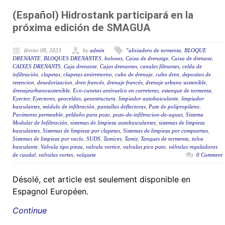
(Español) Hidrostank participará en la
próxima edición de SMAGUA
février 08, 2023
by
admin
"aliviadero de tormenta
,
BLOQUE
DRENANTE
,
BLOQUES DRENANTES
,
bolones
,
Caixa de drenatge
,
Caixa de drenaxe
,
CAIXES DRENANTS
,
Caja drenante
,
Cajas drenantes
,
canales filtrantes
,
celda de
infiltración
,
clapetas
,
clapetas antirretorno
,
cubo de drenaje
,
cubo dren
,
depositos de
retencion
,
desodorizacion
,
dren francés
,
drenaje francés
,
drenaje urbano sostenible
,
drenajeurbanosostenible
,
Eco-cunetas antivuelco en carreteras
,
estanque de tormenta
,
Eyector
,
Eyectores
,
geoceldas
,
geoestructura
,
limpiador autobasculante
,
limpiador
basculantes
,
módulo de infiltración
,
pantallas deflectoras
,
Pate de polipropileno
,
Pavimento permeable
,
peldaño para pozo
,
pozo-de-infiltracion-de-aguas
,
Sistema
Modular de Infiltración
,
sistemas de limpieza autobasculantes
,
sistemas de limpieza
basculantes
,
Sistemas de limpieza por clapetas
,
Sistemas de limpieza por compuertas
,
Sistemas de limpieza por vacío
,
SUDS
,
Tamices
,
Tamiz
,
Tanques de tormenta
,
tolva
basculante
,
Valvula tipo pinza
,
valvula vortice
,
valvulas pico pato
,
válvulas reguladoras
de caudal
,
valvulas vortex
,
volquete
0 Comment
Désolé, cet article est seulement disponible en
Espagnol Européen.
Continue