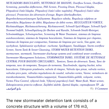
NETEJADORS BASCULANTS
,
NETTOYAGE DE BASSINS
,
Overflow Screen
,
Overflow
Screening
,
pantallas deflectoras
,
PAS Screen
,
Pivoting Drum
,
Plovoucí klapka
,
Přepadová čistící klapka
,
Přepadový čistící válec naplněný
,
Přepadový čistící válec
plovoucí
,
Protection des déversoirs d'orage
,
Regen-überlaufbecken
,
Regenbeckenausrüstungen Spülsysteme
,
Regulace odtoku
,
Regulacja odpływu ze
zbiorników
,
Régulateur de débit
,
Régulateur de débit vortex
,
REGULATEUR VORTEX
,
Rückstauklappe
,
Rückstausicherung
,
Rückstauventil
,
Schwall-Spül-Klappe
,
Schwall-Spül-
Trommel befüllt
,
Schwallspülung für Becken und Kanäle
,
Schwenk-Strahl-Reiniger
,
Schwimmklappe
,
Schwingrechen
,
Screening & Water Treatment
,
sistemas de limpieza
autobasculantes
,
sistemas de limpieza basculantes
,
Sistemas de limpieza por clapetas
,
Sistemas de limpieza por compuertas
,
Sistemas de limpieza por vacío
,
Sita gęste
,
sito
wychyłowe
,
Spłukiwanie wychyłowe –ruchome
,
Spülkippen
,
Stauklappe
,
Storm overflow
Screen
,
Storm Tank & Sewer Cleansing
,
STORM WATER RETENTION TANKS
,
stormscreen
,
stormtank
,
Stormwater discharge systems and combined sewer overflows
,
Stormwater Management Solutions
,
STORMWATER TANKS
,
SYSTÈME DE NETTOYAGE
CENTRAL POUR BASSINS CIRCULAIRES.
,
Tamices
,
Tamis de déversoir
,
Tamiz
,
Tanc de
tempesta
,
tanc de tempestes
,
Tanques de tormenta
,
Tauchwände
,
tipping bucket
,
tolva
basculante
,
Uzbrojenie przelewów
,
valvole di ritegno
,
Valvula tipo pinza
,
valvula vortice
,
valvulas pico pato
,
válvulas reguladoras de caudal
,
valvulas vortex
,
Vanne
,
vertedouro de
transbordamento
,
Visszatorlódás-csappantyú
,
Visszatorlódás-gátlók
,
volquete
,
vortex
,
Vortex Flow Control
,
výkyvné česle
,
Výkyvný paprskový čistič
,
Water flush
,
Water screen
,
Zabezpieczenia przeciw-cofkowe
,
Zajištění zádrže
,
Zpetná klapka
,
сертификат ТР
,
تنك
مانع العواصف
0 Comment
The new stormwater detention tank consists of a
concrete structure with a volume of 176 m3,