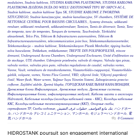
modulaires
,
Studnia kablowa
,
STUDNIA KABLOWA PLASTIKOWA
,
STUDNIA KABLOWA
PLASTIKOWA ZŁOŻONA DUŻA DO WIELU ZASTOSOWAŃ TYPU RF-SKPCV-AC-L
,
Studnie kablowe
,
studnie kablowe Typu SK
,
STUDNIE KABLOWE Z TWORZYWA
SZTUCZNEGO
,
Studnie kana|tzacyjne
,
studnie kanalizacyjne
,
SV chambers
,
SYSTÈME DE
NETTOYAGE CENTRAL POUR BASSINS CIRCULAIRES.
,
Systemy drenażu
,
szikkasztó
rendszer
,
szikkasztó rendszerek
,
szikkasztórendszer
,
Tamices
,
Tamis de déversoir
,
Tamiz
,
Tanc
de tempesta
,
tanc de tempestes
,
Tanques de tormenta
,
Tauchwände
,
Távközlési
aknaelemek
,
Telco Pits
,
Télécom & Infrastructures autoroutières
,
Télécom &
Infrastructuresautoroutières
,
telecommunication joint box
,
Telekommunikationsverteiler
,
Telekomunikacja – studnie kablowe
,
Telekomünikasyon Plastik Menholler
,
tipping bucket
,
tolva basculante
,
Trekkekum
,
trekkekummer
,
TREPTE DIN POLIPROPILENĂ
,
trincee
drenanti
,
Underground Access Chambers
,
Underground Enclosures
,
Unité d'infiltration ou
de stockage
,
UTX chamber
,
Uzbrojenie przelewów
,
valvole di ritegno
,
Valvula tipo pinza
,
valvula vortice
,
valvulas pico pato
,
válvulas reguladoras de caudal
,
valvulas vortex
,
Vanne
,
Vault
,
vertedouro de transbordamento
,
Visszatorlódás-csappantyú
,
Visszatorlódás-
gátlók
,
volquete
,
vortex
,
Vortex Flow Control
,
VRD
,
výkyvné česle
,
Výkyvný paprskový
čistič
,
Water flush
,
Water screen
,
Yağmur Suyu Yönetim Sistemi
,
Zabezpieczenia przeciw-
cofkowe
,
Zajištění zádrže
,
Zpetná klapka
,
ГОРОДСКАЯ КАБЕЛЬНАЯ КАНАЛИЗАЦИЯ
,
Дренажные блоки Инфильтрация.
,
дренажные модули
,
Дренажные системы
,
Инфильтрационные блоки
,
инфильтрационных модулей
,
Кабелни шахти и аксесоари
Hidrostank
,
Кабельные колодцы (колодцы кабельной связи - ККС)
,
Колодцы кабельные
ККС
,
Колодцы кабельные телекоммуникационные (ККТ)
,
Опорные скобы
,
сертификат ТР
,
Скобы ходовые
,
خطوات غرف التفتيش
,
تنك مانع العواصف
,
ハンドホー
ル
,
ハンドホール テレコミュニケーション
,
マンホール
,
モジュラーハンドホール
,
電
気 ハンドホール
0 Comment
HIDROSTANK poursuit son engagement international