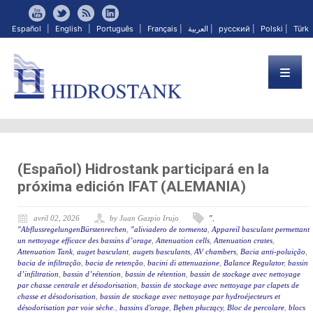
Español
|
English
|
Português
|
Français
|
العربية
|
русский
|
Polski
|
Türk
(Español) Hidrostank participará en la
próxima edición IFAT (ALEMANIA)
avril 02, 2026
by Juan Gazpio Irujo
"
,
"AbflussregelungenBürstenrechen
,
"aliviadero de tormenta
,
Appareil basculant permettant
un nettoyage efficace des bassins d’orage
,
Attenuation cells
,
Attenuation crates
,
Attenuation Tank
,
auget basculant
,
augets basculants
,
AV chambers
,
Bacia anti-poluição
,
bacia de infiltração
,
bacia de retenção
,
bacini di attenuazione
,
Balance Regulator
,
bassin
d’infiltration
,
bassin d’rétention
,
bassin de rétention
,
bassin de stockage avec nettoyage
par chasse centrale et désodorisation
,
bassin de stockage avec nettoyage par clapets de
chasse et désodorisation
,
bassin de stockage avec nettoyage par hydroéjecteurs et
désodorisation par voie sèche.
,
bassins d'orage
,
Bęben płuczący
,
Bloc de percolare
,
blocs