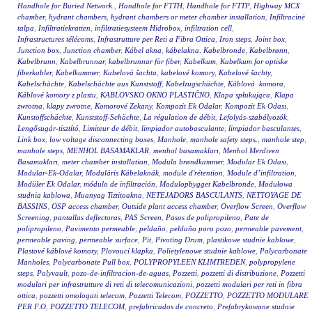
Handhole for Buried Network.
,
Handhole for FTTH
,
Handhole for FTTP
,
Highway MCX
chamber
,
hydrant chambers
,
hydrant chambers or meter chamber installation
,
Infiltracinė
talpa
,
Infiltratiekratten
,
infiltratiesysteem Hidrobox
,
infiltration cell
,
Infrastructures télécoms
,
Infrastrutture per Reti a Fibra Ottica
,
Iron steps
,
Joint box
,
Junction box
,
Junction chamber
,
Kábel akna
,
kábelakna
,
Kabelbronde
,
Kabelbrønn
,
Kabelbrunn
,
Kabelbrunnar
,
kabelbrunnar för fiber
,
Kabelkum
,
Kabelkum for optiske
fiberkabler
,
Kabelkummer
,
Kabelová šachta
,
kabelové komory
,
Kabelové šachty
,
Kabelschächte
,
Kabelschächte aus Kunststoff
,
Kabelzugschächte
,
Káblová komora
,
Káblové komory z plastu
,
KABLOVSKO OKNO PLASTIČNO
,
Klapa spłukująca
,
Klapa
zwrotna
,
klapy zwrotne
,
Komorové Zekany
,
Kompozit Ek Odalar
,
Kompozit Ek Odası
,
Kunstoffschächte
,
Kunststoff-Schächte
,
La régulation de débit
,
Lefolyás-szabályozók
,
Lengősugár-tisztító
,
Limiteur de débit
,
limpiador autobasculante
,
limpiador basculantes
,
Link box
,
low voltage disconnecting boxes
,
Manhole
,
manhole safety steps.
,
manhole step
,
manhole steps
,
MENHOL BASAMAKLAR
,
menhol basamakları
,
Menhol Merdiven
Basamakları
,
meter chamber installation
,
Modula brøndkammer
,
Modular Ek Odası
,
Modular-Ek-Odalar
,
Moduláris Kábelaknák
,
module d'rétention
,
Module d’infiltration
,
Modüler Ek Odalar
,
módulo de infiltración
,
Modulopbygget Kabelbronde
,
Modułowa
studnia kablowa
,
Muanyag Tiztitoakna
,
NETEJADORS BASCULANTS
,
NETTOYAGE DE
BASSINS
,
OSP access chamber
,
Outside plant access chamber
,
Overflow Screen
,
Overflow
Screening
,
pantallas deflectoras
,
PAS Screen
,
Pasos de polipropileno
,
Pate de
polipropileno
,
Pavimento permeable
,
peldaño
,
peldaño para pozo
,
permeable pavement
,
permeable paving
,
permeable surface
,
Pit
,
Pivoting Drum
,
plastikowe studnie kablowe
,
Plastové káblové komory
,
Plovoucí klapka
,
Polietylenowe studnie kablowe
,
Polycarbonate
Manholes
,
Polycarbonate Pull box
,
POLYPROPYLEEN KLIMTREDEN
,
polypropylene
steps
,
Polyvault
,
pozo-de-infiltracion-de-aguas
,
Pozzetti
,
pozzetti di distribuzione
,
Pozzetti
modulari per infrastrutture di reti di telecomunicazioni
,
pozzetti modulari per reti in fibra
ottica
,
pozzetti omologati telecom
,
Pozzetti Telecom
,
POZZETTO
,
POZZETTO MODULARE
PER F.O
,
POZZETTO TELECOM
,
prefabricados de concreto
,
Prefabrykowane studnie