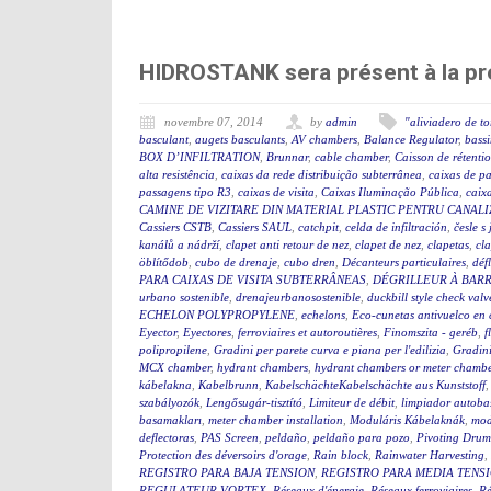
HIDROSTANK sera présent à la pr
novembre 07, 2014
by
admin
"aliviadero de t
basculant
,
augets basculants
,
AV chambers
,
Balance Regulator
,
bassi
BOX D’INFILTRATION
,
Brunnar
,
cable chamber
,
Caisson de rétenti
alta resistência
,
caixas da rede distribuição subterrânea
,
caixas de p
passagens tipo R3
,
caixas de visita
,
Caixas Iluminação Pública
,
caixa
CAMINE DE VIZITARE DIN MATERIAL PLASTIC PENTRU CANAL
Cassiers CSTB
,
Cassiers SAUL
,
catchpit
,
celda de infiltración
,
česle s
kanálů a nádrží
,
clapet anti retour de nez
,
clapet de nez
,
clapetas
,
cla
öblítődob
,
cubo de drenaje
,
cubo dren
,
Décanteurs particulaires
,
déf
PARA CAIXAS DE VISITA SUBTERRÂNEAS
,
DÉGRILLEUR À BAR
urbano sostenible
,
drenajeurbanosostenible
,
duckbill style check valv
ECHELON POLYPROPYLENE
,
echelons
,
Eco-cunetas antivuelco en 
Eyector
,
Eyectores
,
ferroviaires et autoroutières
,
Finomszita - geréb
,
f
polipropilene
,
Gradini per parete curva e piana per l'edilizia
,
Gradini
MCX chamber
,
hydrant chambers
,
hydrant chambers or meter chamber
kábelakna
,
Kabelbrunn
,
KabelschächteKabelschächte aus Kunststoff
szabályozók
,
Lengősugár-tisztító
,
Limiteur de débit
,
limpiador autoba
basamakları
,
meter chamber installation
,
Moduláris Kábelaknák
,
mod
deflectoras
,
PAS Screen
,
peldaño
,
peldaño para pozo
,
Pivoting Drum
Protection des déversoirs d'orage
,
Rain block
,
Rainwater Harvesting
,
REGISTRO PARA BAJA TENSION
,
REGISTRO PARA MEDIA TENS
REGULATEUR VORTEX
,
Réseaux d'énergie
,
Réseaux ferroviaires
,
Ré