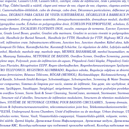
ac inspectie
,
Cassiers CSTB
,
Cassiers SAUL
,
catchpit
,
celda de infiltración
,
česle s jemnými síty
,
k Flap
,
Čištění kanálů a nádrží
,
clapet anti retour de nez
,
clapet de nez
,
clapetas
,
clapetas antirr
ú
,
Csatornahullám-öblítődob
,
cubo de drenaje
,
cubo dren
,
Décanteurs particulaires
,
déflecteur po
pileno
,
DEGRAUS PARA CAIXAS DE VISITA SUBTERRÂNEAS
,
DÉGRILLEUR À BARREAUX P
enaj sistemleri
,
drenaje urbano sostenible
,
drenajeurbanosostenible
,
drenazhnye moduli
,
duckbil
lypropylène courbe
,
Échelon en polypropylène droit
,
ECHELON POLYPROPYLENE
,
echelons
,
E
scalier flottant
,
ESCALIERS FLOTTANTS INOX
,
escalin
,
estanque de tormenta
,
Eyector
,
Eyectore
ra
,
Grade Level Boxes
,
gradini
,
Gradini alla marinara
,
Gradini in acciaio rivestiti in polipropilen
ole
,
Handhole for Buried Network.
,
Handhole for FTTH
,
Handhole for FTTP
,
Highway MCX cha
cell
,
infiltration crate
,
Infrastructures télécoms
,
Junction box
,
Junction chamber
,
Kábel akna
,
káb
Kompozit Ek Odası
,
Kunstoffschächte
,
Kunststoff-Schächte
,
La régulation de débit
,
Lefolyás-szab
nhol
,
Manhole
,
manhole step
,
manhole steps
,
MENHOL BASAMAKLAR
,
menhol basamakları
,
m
a
,
Muanyag Tiztitoakna
,
NETTOYAGE DE BASSINS
,
Overflow Screen
,
Overflow Screening
,
panta
ylene steps
,
Polyvault
,
pozo-de-infiltracion-de-aguas
,
Přepadová čistící klapka
,
Přepadový čistíc
Eaux Pluviales
,
Récupération EEPP
,
Regen-überlaufbecken
,
Regenbeckenausrüstungen Spülsyst
TRO TELEFONICO
,
REGISTROS ALUMBRADO
,
Regulace odtoku
,
Regulacja odpływu ze zbiorn
eaux ferroviaires
,
Réseaux Télécoms
,
RÖGAR (MENHOL)
,
Rückstauklappe
,
Rückstausicherung
,
nd Kanäle
,
Schwenk-Strahl-Reiniger
,
Schwimmklappe
,
Schwingrechen
,
Screening & Water Treatm
 por compuertas
,
Sistemas de limpieza por vacío
,
sisteme de infiltratie
,
Sita gęste
,
sito wychyłowe
,
s
ome
,
Spülkippen
,
Stauklappe
,
Steigbügel
,
steigelement
,
Steigelemente
,
stopnie podwójne powleka
m overflow Screen
,
Storm Tank & Sewer Cleansing
,
StormCrates
,
stormtank
,
Stormwater
,
Stormwat
,
Structure nid d’abeilles
,
Structures de infiltration modulaires
,
Structures de rétention modulaire
bers
,
SYSTÈME DE NETTOYAGE CENTRAL POUR BASSINS CIRCULAIRES.
,
Systemy drenażu
,
lécom & Infrastructuresautoroutières
,
telecommunication joint box
,
Telekommunikationsverteiler
,
PILENĂ
,
Underground Access Chambers
,
Unité d'infiltration ou de stockage
,
Urban drainage
,
UT
valvulas vortex
,
Vanne
,
Vault
,
Visszatorlódás-csappantyú
,
Visszatorlódás-gátlók
,
volquete
,
vortex
,
tění zádrže
,
Zpetná klapka
,
Дренажные блоки Инфильтрация.
,
дренажные модули
,
Дренажны
бельные ККС
,
Колодцы кабельные при подземной прокладке кабелей
,
Колодцы кабельные т