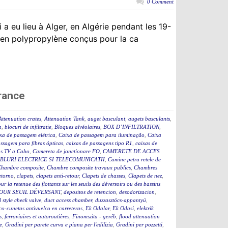
0 Comment
a eu lieu à Alger, en Algérie pendant les 19-
en polypropylène conçus pour la ca
rance
Attenuation crates
,
Attenuation Tank
,
auget basculant
,
augets basculants
,
n
,
blocuri de infiltratie
,
Bloques alvéolaires
,
BOX D’INFILTRATION
,
xa de passagem elétrica
,
Caixa de passagem para iluminação
,
Caixa
assagem para fibras ópticas
,
caixas de passagens tipo R1
,
caixas de
as TV a Cabo
,
Camereta de jonctionare FO
,
CAMERETE DE ACCES
BLURI ELECTRICE SI TELECOMUNICATII
,
Camine petru retele de
Chambre composite
,
Chambre composite travaux publics
,
Chambres
etorno
,
clapets
,
clapets anti-retour
,
Clapets de chasses
,
Clapets de nez
,
ur la retenue des flottants sur les seuils des déversoirs ou des bassins
OUR SEUIL DÉVERSANT
,
depositos de retencion
,
desodorizacion
,
l style check valve
,
duct access chamber
,
duzzasztócs-appantyú
,
co-cunetas antivuelco en carreteras
,
Ek Odalar
,
Ek Odasi
,
elektrik
s
,
ferroviaires et autoroutières
,
Finomszita - geréb
,
flood attenuation
e
,
Gradini per parete curva e piana per l'edilizia
,
Gradini per pozzetti
,