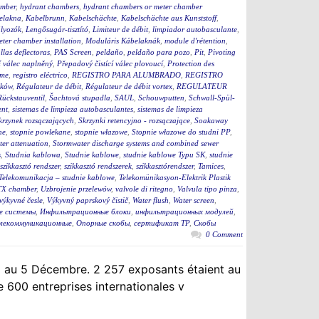
mber
,
hydrant chambers
,
hydrant chambers or meter chamber
elakna
,
Kabelbrunn
,
Kabelschächte
,
Kabelschächte aus Kunststoff
,
ályozók
,
Lengősugár-tisztító
,
Limiteur de débit
,
limpiador autobasculante
,
eter chamber installation
,
Moduláris Kábelaknák
,
module d'rétention
,
llas deflectoras
,
PAS Screen
,
peldaño
,
peldaño para pozo
,
Pit
,
Pivoting
í válec naplněný
,
Přepadový čistící válec plovoucí
,
Protection des
eme
,
registro eléctrico
,
REGISTRO PARA ALUMBRADO
,
REGISTRO
ików
,
Régulateur de débit
,
Régulateur de débit vortex
,
REGULATEUR
Rückstauventil
,
Šachtová stupadla
,
SAUL
,
Schouwputten
,
Schwall-Spül-
ent
,
sistemas de limpieza autobasculantes
,
sistemas de limpieza
krzynek rozsączających
,
Skrzynki retencyjno - rozsączające
,
Soakaway
ne
,
stopnie powlekane
,
stopnie włazowe
,
Stopnie włazowe do studni PP
,
er attenuation
,
Stormwater discharge systems and combined sewer
s
,
Studnia kablowa
,
Studnie kablowe
,
studnie kablowe Typu SK
,
studnie
szikkasztó rendszer
,
szikkasztó rendszerek
,
szikkasztórendszer
,
Tamices
,
Telekomunikacja – studnie kablowe
,
Telekomünikasyon-Elektrik Plastik
X chamber
,
Uzbrojenie przelewów
,
valvole di ritegno
,
Valvula tipo pinza
,
výkyvné česle
,
Výkyvný paprskový čistič
,
Water flush
,
Water screen
,
е системы
,
Инфильтрационные блоки
,
инфильтрационных модулей
,
елекоммуникационные
,
Опорные скобы
,
сертификат ТР
,
Скобы
0 Comment
 au 5 Décembre. 2 257 exposants étaient au
 600 entreprises internationales v