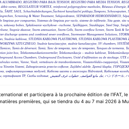
RA ALUMBRADO
,
REGISTRO PARA BAJA TENSION
,
REGISTRO PARA MEDIA TENSION
,
REGI
 débit vortex
,
REGULATEUR VORTEX
,
reinforced polypropylene manholes
,
Réseaux d'énergie
,
R
la
,
ŠAHT
,
SAUL
,
Schachtabdeckungen;Šachtové kanalizační poklopy;Tampons
,
Schouwputten
,
ingrechen
,
Screening & Water Treatment
,
Seksjonsbrønn
,
SEPARADOR HIDRODINÁMICO
,
Sépa
de limpieza por compuertas
,
Sistemas de limpieza por vacío
,
sisteme de infiltratie
,
Sita gęste
,
sito 
es
,
sokaway bobex
,
Spłukiwanie wychyłowe –ruchome
,
Spülkippen
,
Stauklappe
,
Steel Step
,
Steig
eliwne
,
Stopnie złazowe
,
Storm attenuation
,
Storm Cells
,
Storm overflow Screen
,
Storm Tank & Se
ter discharge systems and combined sewer overflows
,
Stormwater Management Solutions
,
STORM
es
,
Studnia kablowa
,
STUDNIA KABLOWA PLASTIKOWA
,
STUDNIA KABLOWA PLASTIKOWA 
TWORZYWA SZTUCZNEGO
,
Studnie kana|tzacyjne
,
studnie kanalizacyjne
,
SV chambers
,
SYSTÈM
Tamices
,
Tamis de déversoir
,
Tamiz
,
Tanc de tempesta
,
tanc de tempestes
,
Tanques de tormenta
,
T
tion joint box
,
Telekommunikationsverteiler
,
Telekomunikacja – studnie kablowe
,
Telekomünikasyo
erground Access Chambers
,
Underground Enclosures
,
Unité d'infiltration ou de stockage
,
UTX c
valvulas vortex
,
Vanne
,
Vault
,
vertedouro de transbordamento
,
Visszatorlódás-csappantyú
,
Vissza
u Yönetim Sistemi
,
Zabezpieczenia przeciw-cofkowe
,
Zajištění zádrže
,
Zpetná klapka
,
ГОРОДСКА
оки
,
инфильтрационных модулей
,
Кабелни шахти и аксесоари Hidrostank
,
Кабельные колодц
ы
,
сертификат ТР
,
Скобы ходовые
,
خطوات غرف التفتيش
,
تنك مانع العواصف
,
ハンドホール
,
ハ
tional et participera à la prochaine édition de l’IFAT, le
 matières premières, qui se tiendra du 4 au 7 mai 2026 à Mu