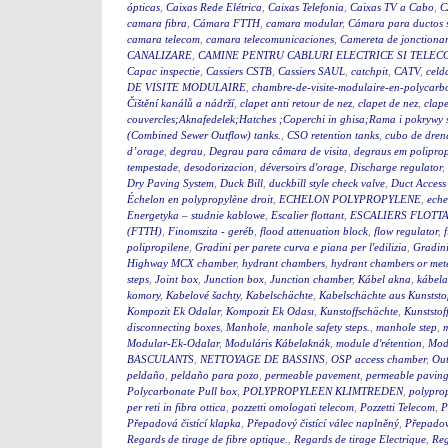
ópticas
,
Caixas Rede Elétrica
,
Caixas Telefonia
,
Caixas TV a Cabo
,
C
camara fibra
,
Cámara FTTH
,
camara modular
,
Cámara para ductos 
camara telecom
,
camara telecomunicaciones
,
Camereta de jonctiona
CANALIZARE
,
CAMINE PENTRU CABLURI ELECTRICE SI TELEC
Capac inspectie
,
Cassiers CSTB
,
Cassiers SAUL
,
catchpit
,
CATV
,
celd
DE VISITE MODULAIRE
,
chambre-de-visite-modulaire-en-polycarb
Čištění kanálů a nádrží
,
clapet anti retour de nez
,
clapet de nez
,
clape
couvercles;Aknafedelek;Hatches ;Coperchi in ghisa;Rama i pokry
(Combined Sewer Outflow) tanks.
,
CSO retention tanks
,
cubo de dren
d’orage
,
degrau
,
Degrau para câmara de visita
,
degraus em polipro
tempestade
,
desodorizacion
,
déversoirs d'orage
,
Discharge regulator
,
Dry Paving System
,
Duck Bill
,
duckbill style check valve
,
Duct Access
Échelon en polypropylène droit
,
ECHELON POLYPROPYLENE
,
eche
Energetyka – studnie kablowe
,
Escalier flottant
,
ESCALIERS FLOTTA
(FTTH)
,
Finomszita - geréb
,
flood attenuation block
,
flow regulator
,
polipropilene
,
Gradini per parete curva e piana per l'edilizia
,
Gradini
Highway MCX chamber
,
hydrant chambers
,
hydrant chambers or mete
steps
,
Joint box
,
Junction box
,
Junction chamber
,
Kábel akna
,
kábel
komory
,
Kabelové šachty
,
Kabelschächte
,
Kabelschächte aus Kunststo
Kompozit Ek Odalar
,
Kompozit Ek Odası
,
Kunstoffschächte
,
Kunststof
disconnecting boxes
,
Manhole
,
manhole safety steps.
,
manhole step
,
m
Modular-Ek-Odalar
,
Moduláris Kábelaknák
,
module d'rétention
,
Modu
BASCULANTS
,
NETTOYAGE DE BASSINS
,
OSP access chamber
,
Out
peldaño
,
peldaño para pozo
,
permeable pavement
,
permeable pavin
Polycarbonate Pull box
,
POLYPROPYLEEN KLIMTREDEN
,
polyprop
per reti in fibra ottica
,
pozzetti omologati telecom
,
Pozzetti Telecom
,
P
Přepadová čistící klapka
,
Přepadový čistící válec naplněný
,
Přepadový
Regards de tirage de fibre optique.
,
Regards de tirage Electrique
,
Reg