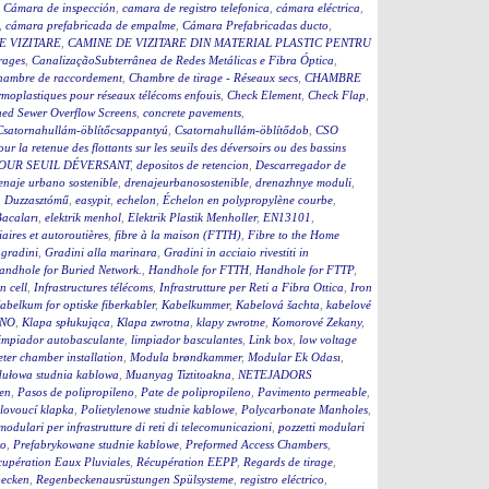
,
Cámara de inspección
,
camara de registro telefonica
,
cámara eléctrica
,
,
cámara prefabricada de empalme
,
Cámara Prefabricadas ducto
,
E VIZITARE
,
CAMINE DE VIZITARE DIN MATERIAL PLASTIC PENTRU
rages
,
CanalizaçãoSubterrânea de Redes Metálicas e Fibra Óptica
,
hambre de raccordement
,
Chambre de tirage - Réseaux secs
,
CHAMBRE
moplastiques pour réseaux télécoms enfouis
,
Check Element
,
Check Flap
,
ed Sewer Overflow Screens
,
concrete pavements
,
Csatornahullám-öblítőcsappantyú
,
Csatornahullám-öblítődob
,
CSO
our la retenue des flottants sur les seuils des déversoirs ou des bassins
OUR SEUIL DÉVERSANT
,
depositos de retencion
,
Descarregador de
enaje urbano sostenible
,
drenajeurbanosostenible
,
drenazhnye moduli
,
,
Duzzasztómű
,
easypit
,
echelon
,
Échelon en polypropylène courbe
,
Bacaları
,
elektrik menhol
,
Elektrik Plastik Menholler
,
EN13101
,
iaires et autoroutières
,
fibre à la maison (FTTH)
,
Fibre to the Home
,
gradini
,
Gradini alla marinara
,
Gradini in acciaio rivestiti in
andhole for Buried Network.
,
Handhole for FTTH
,
Handhole for FTTP
,
on cell
,
Infrastructures télécoms
,
Infrastrutture per Reti a Fibra Ottica
,
Iron
abelkum for optiske fiberkabler
,
Kabelkummer
,
Kabelová šachta
,
kabelové
ČNO
,
Klapa spłukująca
,
Klapa zwrotna
,
klapy zwrotne
,
Komorové Zekany
,
impiador autobasculante
,
limpiador basculantes
,
Link box
,
low voltage
ter chamber installation
,
Modula brøndkammer
,
Modular Ek Odası
,
ułowa studnia kablowa
,
Muanyag Tiztitoakna
,
NETEJADORS
en
,
Pasos de polipropileno
,
Pate de polipropileno
,
Pavimento permeable
,
lovoucí klapka
,
Polietylenowe studnie kablowe
,
Polycarbonate Manholes
,
 modulari per infrastrutture di reti di telecomunicazioni
,
pozzetti modulari
to
,
Prefabrykowane studnie kablowe
,
Preformed Access Chambers
,
upération Eaux Pluviales
,
Récupération EEPP
,
Regards de tirage
,
becken
,
Regenbeckenausrüstungen Spülsysteme
,
registro eléctrico
,