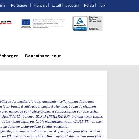
ish
|
Português
|
Français
|
العربية
|
русский
|
Polski
|
Türk
écharges
Connaissez-nous
efficace des bassins d’orage
,
Attenuation cells
,
Attenuation crates
,
ulator
,
bassin d’infiltration
,
bassin d’rétention
,
bassin de rétention
,
 avec nettoyage par hydroéjecteurs et désodorisation par voie sèche.
,
 DRENANTES
,
bolones
,
BOX D’INFILTRATION
,
brøndkammer
,
Brønn
,
,
Cable management pit
,
Cable management vault
,
CABLE PIT
,
Caisson
a modular em polipropileno de alta resistência
,
gem de fibra ótica e telefonia
,
caixas de passagem para fibras ópticas
,
 tipo R3
,
caixas de visita
,
Caixas Iluminação Pública
,
caixas para fibras