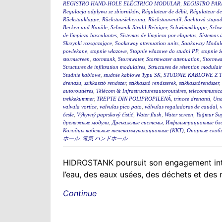
REGISTRO HAND-HOLE ELÉCTRICO MODULAR
,
REGISTRO PA
Regulacja odpływu ze zbiorników
,
Régulateur de débit
,
Régulateur de
Rückstauklappe
,
Rückstausicherung
,
Rückstauventil
,
Šachtová stupad
Becken und Kanäle
,
Schwenk-Strahl-Reiniger
,
Schwimmklappe
,
Schw
de limpieza basculantes
,
Sistemas de limpieza por clapetas
,
Sistemas 
Skrzynki rozsączające
,
Soakaway attenuation units
,
Soakaway Modul
powlekane
,
stopnie włazowe
,
Stopnie włazowe do studni PP
,
stopnie ż
stormscreen
,
stormtank
,
Stormwater
,
Stormwater attenuation
,
Stormwa
Structures de infiltration modulaires
,
Structures de rétention modulair
Studnie kablowe
,
studnie kablowe Typu SK
,
STUDNIE KABLOWE Z 
drenażu
,
szikkasztó rendszer
,
szikkasztó rendszerek
,
szikkasztórendszer
,
autoroutières
,
Télécom & Infrastructuresautoroutières
,
telecommunica
trekkekummer
,
TREPTE DIN POLIPROPILENĂ
,
trincee drenanti
,
Und
valvula vortice
,
valvulas pico pato
,
válvulas reguladoras de caudal
,
česle
,
Výkyvný paprskový čistič
,
Water flush
,
Water screen
,
Yağmur Suy
дренажные модули
,
Дренажные системы
,
Инфильтрационные бл
Колодцы кабельные телекоммуникационные (ККТ)
,
Опорные скоб
ホール
,
電気 ハンドホール
HIDROSTANK poursuit son engagement interna
l’eau, des eaux usées, des déchets et des
Continue