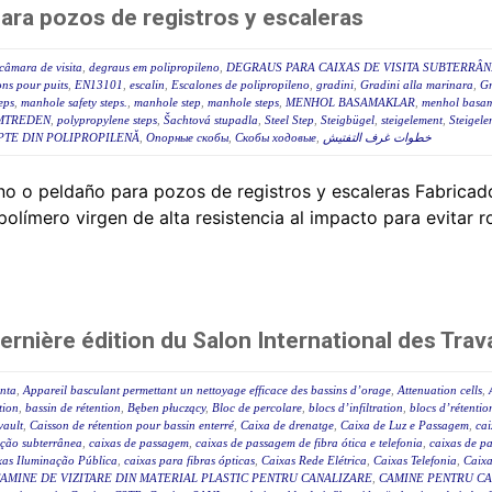
para pozos de registros y escaleras
câmara de visita
,
degraus em polipropileno
,
DEGRAUS PARA CAIXAS DE VISITA SUBTERRÂ
ns pour puits
,
EN13101
,
escalin
,
Escalones de polipropileno
,
gradini
,
Gradini alla marinara
,
Gr
eps
,
manhole safety steps.
,
manhole step
,
manhole steps
,
MENHOL BASAMAKLAR
,
menhol basam
MTREDEN
,
polypropylene steps
,
Šachtová stupadla
,
Steel Step
,
Steigbügel
,
steigelement
,
Steigele
PTE DIN POLIPROPILENĂ
,
Опорные скобы
,
Скобы ходовые
,
خطوات غرف التفتيش
o o peldaño para pozos de registros y escaleras Fabricad
límero virgen de alta resistencia al impacto para evitar ro
nière édition du Salon International des Trava
enta
,
Appareil basculant permettant un nettoyage efficace des bassins d’orage
,
Attenuation cells
,
tion
,
bassin de rétention
,
Bęben płuczący
,
Bloc de percolare
,
blocs d’infiltration
,
blocs d’rétentio
vault
,
Caisson de rétention pour bassin enterré
,
Caixa de drenatge
,
Caixa de Luz e Passagem
,
cai
ição subterrânea
,
caixas de passagem
,
caixas de passagem de fibra ótica e telefonia
,
caixas de p
xas Iluminação Pública
,
caixas para fibras ópticas
,
Caixas Rede Elétrica
,
Caixas Telefonia
,
Caix
AMINE DE VIZITARE DIN MATERIAL PLASTIC PENTRU CANALIZARE
,
CAMINE PENTRU CA