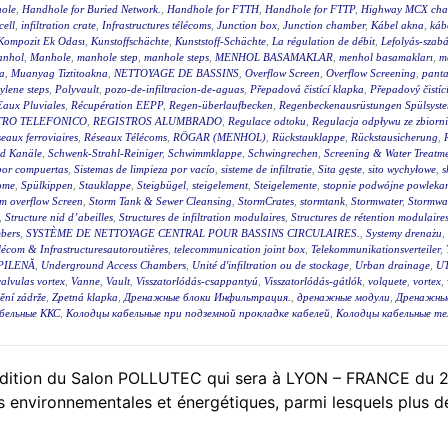
ole
,
Handhole for Buried Network.
,
Handhole for FTTH
,
Handhole for FTTP
,
Highway MCX cha
cell
,
infiltration crate
,
Infrastructures télécoms
,
Junction box
,
Junction chamber
,
Kábel akna
,
káb
Kompozit Ek Odası
,
Kunstoffschächte
,
Kunststoff-Schächte
,
La régulation de débit
,
Lefolyás-szab
nhol
,
Manhole
,
manhole step
,
manhole steps
,
MENHOL BASAMAKLAR
,
menhol basamakları
,
m
a
,
Muanyag Tiztitoakna
,
NETTOYAGE DE BASSINS
,
Overflow Screen
,
Overflow Screening
,
panta
ylene steps
,
Polyvault
,
pozo-de-infiltracion-de-aguas
,
Přepadová čistící klapka
,
Přepadový čistíc
Eaux Pluviales
,
Récupération EEPP
,
Regen-überlaufbecken
,
Regenbeckenausrüstungen Spülsyst
TRO TELEFONICO
,
REGISTROS ALUMBRADO
,
Regulace odtoku
,
Regulacja odpływu ze zbiorn
eaux ferroviaires
,
Réseaux Télécoms
,
RÖGAR (MENHOL)
,
Rückstauklappe
,
Rückstausicherung
,
nd Kanäle
,
Schwenk-Strahl-Reiniger
,
Schwimmklappe
,
Schwingrechen
,
Screening & Water Treatm
 por compuertas
,
Sistemas de limpieza por vacío
,
sisteme de infiltratie
,
Sita gęste
,
sito wychyłowe
,
s
ome
,
Spülkippen
,
Stauklappe
,
Steigbügel
,
steigelement
,
Steigelemente
,
stopnie podwójne powleka
m overflow Screen
,
Storm Tank & Sewer Cleansing
,
StormCrates
,
stormtank
,
Stormwater
,
Stormwat
,
Structure nid d’abeilles
,
Structures de infiltration modulaires
,
Structures de rétention modulaire
bers
,
SYSTÈME DE NETTOYAGE CENTRAL POUR BASSINS CIRCULAIRES.
,
Systemy drenażu
,
lécom & Infrastructuresautoroutières
,
telecommunication joint box
,
Telekommunikationsverteiler
,
PILENĂ
,
Underground Access Chambers
,
Unité d'infiltration ou de stockage
,
Urban drainage
,
UT
valvulas vortex
,
Vanne
,
Vault
,
Visszatorlódás-csappantyú
,
Visszatorlódás-gátlók
,
volquete
,
vortex
,
tění zádrže
,
Zpetná klapka
,
Дренажные блоки Инфильтрация.
,
дренажные модули
,
Дренажны
бельные ККС
,
Колодцы кабельные при подземной прокладке кабелей
,
Колодцы кабельные т
édition du Salon POLLUTEC qui sera à LYON – FRANCE du 2
s environnementales et énergétiques, parmi lesquels plus de