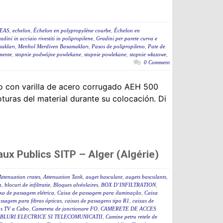
NEAS
,
echelon
,
Échelon en polypropylène courbe
,
Échelon en
adini in acciaio rivestiti in polipropilene
,
Gradini per parete curva e
akları
,
Menhol Merdiven Basamakları
,
Pasos de polipropileno
,
Pate de
mente
,
stopnie podwójne powlekane
,
stopnie powlekane
,
stopnie włazowe
,
0 Comment
o con varilla de acero corrugado AEH 500
turas del material durante su colocación. Di
ux Publics SITP – Alger (Algérie)
Attenuation crates
,
Attenuation Tank
,
auget basculant
,
augets basculants
,
n
,
blocuri de infiltratie
,
Bloques alvéolaires
,
BOX D’INFILTRATION
,
xa de passagem elétrica
,
Caixa de passagem para iluminação
,
Caixa
assagem para fibras ópticas
,
caixas de passagens tipo R1
,
caixas de
as TV a Cabo
,
Camereta de jonctionare FO
,
CAMERETE DE ACCES
BLURI ELECTRICE SI TELECOMUNICATII
,
Camine petru retele de