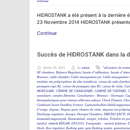
ходовые
HIDROSTANK a été présent à la dernière édi
23 Novembre 2014 HIDROSTANK présente se
Continue
Succès de HIDROSTANK dans la de
février 24, 2015
by
admin
"aliviadero de torm
AV chambers
,
Balance Regulator
,
bassin d’infiltration
,
bassin d’réten
Brunnar
,
cable chamber
,
Cable management pit
,
Cable management 
modular em polipropileno de alta resistência
,
caixas da rede distribu
passagens tipo R2
,
caixas de passagens tipo R3
,
caixas de visita
,
Cai
MODULARE
,
CĂMINE DE CANALIZARE
,
CAMINE DE VIZITARE
,
C
canalizare
,
canales filtrantes
,
Canalisation - Réseaux - Ouvrages
,
Cap
thermoplastiques pour réseaux télécoms enfouis
,
Check Element
,
Chec
Combined Sewer Overflow Screens
,
Csatornahullám-öblítőcsappanty
d’orage
,
degrau
,
Degrau para câmara de visita
,
degraus em polipro
Discharge regulator
,
drawpit
,
Drawpit Chambers
,
DRENAJ ŞAFTI
,
Dr
duzzasztócsappantyúk
,
Duzzasztómű
,
easypit
,
echelon
,
Échelon en po
menhol
,
elektrik RÖGAR
,
EN13101
,
Energetyka – studnie kablowe
,
E
block
,
flow regulator
,
flushing gate
,
gate flushing system
,
geoestructu