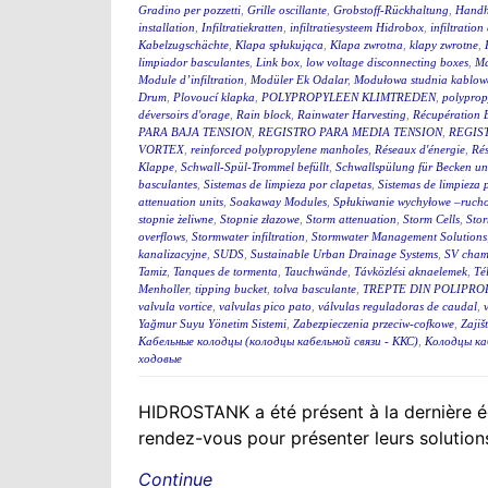
Gradino per pozzetti
,
Grille oscillante
,
Grobstoff-Rückhaltung
,
Handh
installation
,
Infiltratiekratten
,
infiltratiesysteem Hidrobox
,
infiltration 
Kabelzugschächte
,
Klapa spłukująca
,
Klapa zwrotna
,
klapy zwrotne
,
limpiador basculantes
,
Link box
,
low voltage disconnecting boxes
,
Ma
Module d’infiltration
,
Modüler Ek Odalar
,
Modułowa studnia kablow
Drum
,
Plovoucí klapka
,
POLYPROPYLEEN KLIMTREDEN
,
polyprop
déversoirs d'orage
,
Rain block
,
Rainwater Harvesting
,
Récupération 
PARA BAJA TENSION
,
REGISTRO PARA MEDIA TENSION
,
REGIS
VORTEX
,
reinforced polypropylene manholes
,
Réseaux d'énergie
,
Rés
Klappe
,
Schwall-Spül-Trommel befüllt
,
Schwallspülung für Becken u
basculantes
,
Sistemas de limpieza por clapetas
,
Sistemas de limpieza
attenuation units
,
Soakaway Modules
,
Spłukiwanie wychyłowe –ruch
stopnie żeliwne
,
Stopnie złazowe
,
Storm attenuation
,
Storm Cells
,
Stor
overflows
,
Stormwater infiltration
,
Stormwater Management Solutions
kanalizacyjne
,
SUDS
,
Sustainable Urban Drainage Systems
,
SV cham
Tamiz
,
Tanques de tormenta
,
Tauchwände
,
Távközlési aknaelemek
,
Té
Menholler
,
tipping bucket
,
tolva basculante
,
TREPTE DIN POLIPRO
valvula vortice
,
valvulas pico pato
,
válvulas reguladoras de caudal
,
Yağmur Suyu Yönetim Sistemi
,
Zabezpieczenia przeciw-cofkowe
,
Zajiš
Кабельные колодцы (колодцы кабельной связи - ККС)
,
Колодцы ка
ходовые
HIDROSTANK a été présent à la dernière 
rendez-vous pour présenter leurs solution
Continue