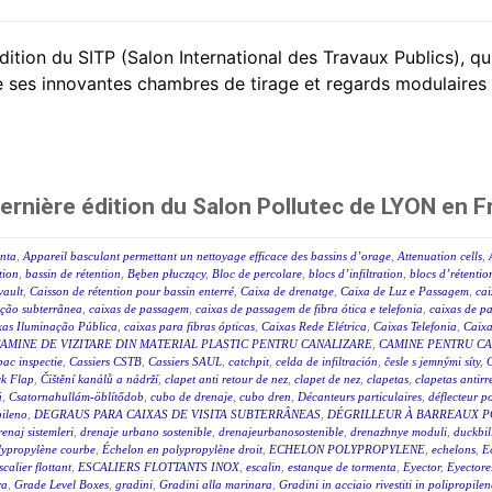
tion du SITP (Salon International des Travaux Publics), qui 
s innovantes chambres de tirage et regards modulaires 
rnière édition du Salon Pollutec de LYON en F
enta
,
Appareil basculant permettant un nettoyage efficace des bassins d’orage
,
Attenuation cells
,
tion
,
bassin de rétention
,
Bęben płuczący
,
Bloc de percolare
,
blocs d’infiltration
,
blocs d’rétentio
vault
,
Caisson de rétention pour bassin enterré
,
Caixa de drenatge
,
Caixa de Luz e Passagem
,
cai
ição subterrânea
,
caixas de passagem
,
caixas de passagem de fibra ótica e telefonia
,
caixas de p
xas Iluminação Pública
,
caixas para fibras ópticas
,
Caixas Rede Elétrica
,
Caixas Telefonia
,
Caix
AMINE DE VIZITARE DIN MATERIAL PLASTIC PENTRU CANALIZARE
,
CAMINE PENTRU CA
ac inspectie
,
Cassiers CSTB
,
Cassiers SAUL
,
catchpit
,
celda de infiltración
,
česle s jemnými síty
,
k Flap
,
Čištění kanálů a nádrží
,
clapet anti retour de nez
,
clapet de nez
,
clapetas
,
clapetas antirr
ú
,
Csatornahullám-öblítődob
,
cubo de drenaje
,
cubo dren
,
Décanteurs particulaires
,
déflecteur po
pileno
,
DEGRAUS PARA CAIXAS DE VISITA SUBTERRÂNEAS
,
DÉGRILLEUR À BARREAUX P
enaj sistemleri
,
drenaje urbano sostenible
,
drenajeurbanosostenible
,
drenazhnye moduli
,
duckbil
lypropylène courbe
,
Échelon en polypropylène droit
,
ECHELON POLYPROPYLENE
,
echelons
,
E
scalier flottant
,
ESCALIERS FLOTTANTS INOX
,
escalin
,
estanque de tormenta
,
Eyector
,
Eyectore
ra
,
Grade Level Boxes
,
gradini
,
Gradini alla marinara
,
Gradini in acciaio rivestiti in polipropilen