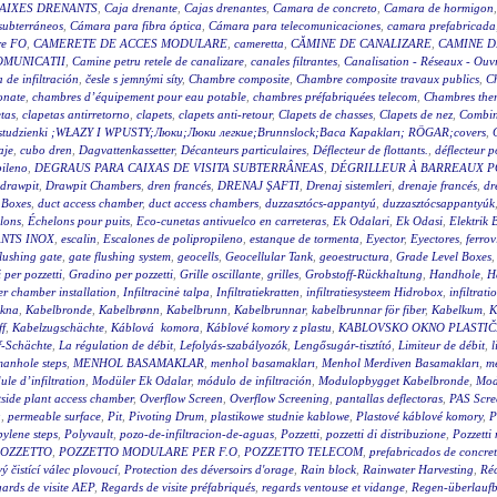
AIXES DRENANTS
,
Caja drenante
,
Cajas drenantes
,
Camara de concreto
,
Camara de hormigon
subterráneos
,
Cámara para fibra óptica
,
Cámara para telecomunicaciones
,
camara prefabricada
re FO
,
CAMERETE DE ACCES MODULARE
,
cameretta
,
CĂMINE DE CANALIZARE
,
CAMINE D
OMUNICATII
,
Camine petru retele de canalizare
,
canales filtrantes
,
Canalisation - Réseaux - Ouv
a de infiltración
,
česle s jemnými síty
,
Chambre composite
,
Chambre composite travaux publics
,
C
onate
,
chambres d’équipement pour eau potable
,
chambres préfabriquées telecom
,
Chambres ther
tas
,
clapetas antirretorno
,
clapets
,
clapets anti-retour
,
Clapets de chasses
,
Clapets de nez
,
Combin
wy studzienki ;WŁAZY I WPUSTY;Люки;Люки легкие;Brunnslock;Baca Kapakları; RÖGAR;covers
,
aje
,
cubo dren
,
Dagvattenkassetter
,
Décanteurs particulaires
,
Déflecteur de flottants.
,
déflecteur p
pileno
,
DEGRAUS PARA CAIXAS DE VISITA SUBTERRÂNEAS
,
DÉGRILLEUR À BARREAUX P
drawpit
,
Drawpit Chambers
,
dren francés
,
DRENAJ ŞAFTI
,
Drenaj sistemleri
,
drenaje francés
,
dr
 Boxes
,
duct access chamber
,
duct access chambers
,
duzzasztócs-appantyú
,
duzzasztócsappantyúk
lons
,
Échelons pour puits
,
Eco-cunetas antivuelco en carreteras
,
Ek Odalari
,
Ek Odasi
,
Elektrik 
NTS INOX
,
escalin
,
Escalones de polipropileno
,
estanque de tormenta
,
Eyector
,
Eyectores
,
ferrov
flushing gate
,
gate flushing system
,
geocells
,
Geocellular Tank
,
geoestructura
,
Grade Level Boxes
 per pozzetti
,
Gradino per pozzetti
,
Grille oscillante
,
grilles
,
Grobstoff-Rückhaltung
,
Handhole
,
H
r chamber installation
,
Infiltracinė talpa
,
Infiltratiekratten
,
infiltratiesysteem Hidrobox
,
infiltrati
akna
,
Kabelbronde
,
Kabelbrønn
,
Kabelbrunn
,
Kabelbrunnar
,
kabelbrunnar för fiber
,
Kabelkum
,
K
ff
,
Kabelzugschächte
,
Káblová komora
,
Káblové komory z plastu
,
KABLOVSKO OKNO PLASTI
f-Schächte
,
La régulation de débit
,
Lefolyás-szabályozók
,
Lengősugár-tisztító
,
Limiteur de débit
,
l
anhole steps
,
MENHOL BASAMAKLAR
,
menhol basamakları
,
Menhol Merdiven Basamakları
,
me
le d’infiltration
,
Modüler Ek Odalar
,
módulo de infiltración
,
Modulopbygget Kabelbronde
,
Mod
side plant access chamber
,
Overflow Screen
,
Overflow Screening
,
pantallas deflectoras
,
PAS Scre
g
,
permeable surface
,
Pit
,
Pivoting Drum
,
plastikowe studnie kablowe
,
Plastové káblové komory
,
P
ylene steps
,
Polyvault
,
pozo-de-infiltracion-de-aguas
,
Pozzetti
,
pozzetti di distribuzione
,
Pozzetti
OZZETTO
,
POZZETTO MODULARE PER F.O
,
POZZETTO TELECOM
,
prefabricados de concre
 čistící válec plovoucí
,
Protection des déversoirs d'orage
,
Rain block
,
Rainwater Harvesting
,
Réc
ards de visite AEP
,
Regards de visite préfabriqués
,
regards ventouse et vidange
,
Regen-überlauf