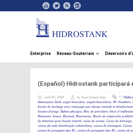
Enterprise
Réseau-Souterrain
Déversoirs d’
»
(Español) Hidrostank participará
avril 02, 2026
by Juan Gazpio Irujo
"
,
"Abflus
Attenuation Tank
,
auget basculant
,
augets basculants
,
AV chambers
,
bassin de stockage avec nettoyage par chasse centrale et désodorisat
bassins d'orage
,
Bęben płuczący
,
Bloc de percolare
,
blocs d’infiltrati
Brønnene
,
brunn
,
Brunnar
,
Brunnarna
,
Buzón de inspección prefabr
de rétention pour bassin enterré
,
caixa de acesso
,
Caixa de drenatge
caixas da rede distribuição subterrânea
,
caixas de drenagem
,
Caixas
caixas de passagem tipo R1
,
caixas de passagem tipo R2
,
caixas de 