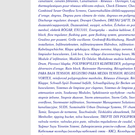
canalizare
,
canales filtrantes
,
Canalisation - Réseaux - Ouvrages
,
Cap
thermoplastiques pour réseaux télécoms enfouis
,
Check Element
,
Chec
Combined Sewer Overflow Screens
,
Csatornahullám-öblítőcsappanty
d’orage
,
degrau
,
Degrau para câmara de visita
,
degraus em polipro
Discharge regulator
,
drawpit
,
Drawpit Chambers
,
DRENAJ ŞAFTI
,
Dr
duzzasztócsappantyúk
,
Duzzasztómű
,
easypit
,
echelon
,
Échelon en po
menhol
,
elektrik RÖGAR
,
EN13101
,
Energetyka – studnie kablowe
,
E
block
,
flow regulator
,
flushing gate
,
gate flushing system
,
geoestructu
Gradino per pozzetti
,
Grille oscillante
,
Grobstoff-Rückhaltung
,
Handh
installation
,
Infiltratiekratten
,
infiltratiesysteem Hidrobox
,
infiltration 
Kabelzugschächte
,
Klapa spłukująca
,
Klapa zwrotna
,
klapy zwrotne
,
limpiador basculantes
,
Link box
,
low voltage disconnecting boxes
,
Ma
Module d’infiltration
,
Modüler Ek Odalar
,
Modułowa studnia kablow
Drum
,
Plovoucí klapka
,
POLYPROPYLEEN KLIMTREDEN
,
polyprop
déversoirs d'orage
,
Rain block
,
Rainwater Harvesting
,
Récupération 
PARA BAJA TENSION
,
REGISTRO PARA MEDIA TENSION
,
REGIS
VORTEX
,
reinforced polypropylene manholes
,
Réseaux d'énergie
,
Rés
Klappe
,
Schwall-Spül-Trommel befüllt
,
Schwallspülung für Becken u
basculantes
,
Sistemas de limpieza por clapetas
,
Sistemas de limpieza
attenuation units
,
Soakaway Modules
,
Spłukiwanie wychyłowe –ruch
stopnie żeliwne
,
Stopnie złazowe
,
Storm attenuation
,
Storm Cells
,
Stor
overflows
,
Stormwater infiltration
,
Stormwater Management Solutions
kanalizacyjne
,
SUDS
,
Sustainable Urban Drainage Systems
,
SV cham
Tamiz
,
Tanques de tormenta
,
Tauchwände
,
Távközlési aknaelemek
,
Té
Menholler
,
tipping bucket
,
tolva basculante
,
TREPTE DIN POLIPRO
valvula vortice
,
valvulas pico pato
,
válvulas reguladoras de caudal
,
Yağmur Suyu Yönetim Sistemi
,
Zabezpieczenia przeciw-cofkowe
,
Zajiš
Кабельные колодцы (колодцы кабельной связи - ККС)
,
Колодцы ка