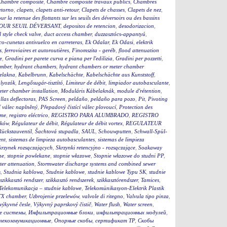
Chambre composite
,
Chambre composite travaux publics
,
Chambres
etorno
,
clapets
,
clapets anti-retour
,
Clapets de chasses
,
Clapets de nez
,
ur la retenue des flottants sur les seuils des déversoirs ou des bassins
OUR SEUIL DÉVERSANT
,
depositos de retencion
,
desodorizacion
,
l style check valve
,
duct access chamber
,
duzzasztócs-appantyú
,
co-cunetas antivuelco en carreteras
,
Ek Odalar
,
Ek Odasi
,
elektrik
s
,
ferroviaires et autoroutières
,
Finomszita - geréb
,
flood attenuation
e
,
Gradini per parete curva e piana per l'edilizia
,
Gradini per pozzetti
,
mber
,
hydrant chambers
,
hydrant chambers or meter chamber
elakna
,
Kabelbrunn
,
Kabelschächte
,
Kabelschächte aus Kunststoff
,
ályozók
,
Lengősugár-tisztító
,
Limiteur de débit
,
limpiador autobasculante
,
eter chamber installation
,
Moduláris Kábelaknák
,
module d'rétention
,
llas deflectoras
,
PAS Screen
,
peldaño
,
peldaño para pozo
,
Pit
,
Pivoting
í válec naplněný
,
Přepadový čistící válec plovoucí
,
Protection des
eme
,
registro eléctrico
,
REGISTRO PARA ALUMBRADO
,
REGISTRO
ików
,
Régulateur de débit
,
Régulateur de débit vortex
,
REGULATEUR
Rückstauventil
,
Šachtová stupadla
,
SAUL
,
Schouwputten
,
Schwall-Spül-
ent
,
sistemas de limpieza autobasculantes
,
sistemas de limpieza
krzynek rozsączających
,
Skrzynki retencyjno - rozsączające
,
Soakaway
ne
,
stopnie powlekane
,
stopnie włazowe
,
Stopnie włazowe do studni PP
,
er attenuation
,
Stormwater discharge systems and combined sewer
s
,
Studnia kablowa
,
Studnie kablowe
,
studnie kablowe Typu SK
,
studnie
szikkasztó rendszer
,
szikkasztó rendszerek
,
szikkasztórendszer
,
Tamices
,
Telekomunikacja – studnie kablowe
,
Telekomünikasyon-Elektrik Plastik
X chamber
,
Uzbrojenie przelewów
,
valvole di ritegno
,
Valvula tipo pinza
,
výkyvné česle
,
Výkyvný paprskový čistič
,
Water flush
,
Water screen
,
е системы
,
Инфильтрационные блоки
,
инфильтрационных модулей
,
елекоммуникационные
,
Опорные скобы
,
сертификат ТР
,
Скобы