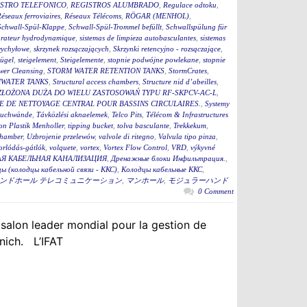
STRO TELEFONICO
,
REGISTROS ALUMBRADO
,
Regulace odtoku
,
éseaux ferroviaires
,
Réseaux Télécoms
,
RÖGAR (MENHOL)
,
Schwall-Spül-Klappe
,
Schwall-Spül-Trommel befüllt
,
Schwallspülung für
rateur hydrodynamique
,
sistemas de limpieza autobasculantes
,
sistemas
wychyłowe
,
skrzynek rozsączających
,
Skrzynki retencyjno - rozsączające
,
bügel
,
steigelement
,
Steigelemente
,
stopnie podwójne powlekane
,
stopnie
wer Cleansing
,
STORM WATER RETENTION TANKS
,
StormCrates
,
WATER TANKS
,
Structural access chambers
,
Structure nid d’abeilles
,
ZŁOŻONA DUŻA DO WIELU ZASTOSOWAŃ TYPU RF-SKPCV-AC-L
,
E DE NETTOYAGE CENTRAL POUR BASSINS CIRCULAIRES.
,
Systemy
auchwände
,
Távközlési aknaelemek
,
Telco Pits
,
Télécom & Infrastructures
n Plastik Menholler
,
tipping bucket
,
tolva basculante
,
Trekkekum
,
hamber
,
Uzbrojenie przelewów
,
valvole di ritegno
,
Valvula tipo pinza
,
torlódás-gátlók
,
volquete
,
vortex
,
Vortex Flow Control
,
VRD
,
výkyvné
Я КАБЕЛЬНАЯ КАНАЛИЗАЦИЯ
,
Дренажные блоки Инфильтрация.
,
ы (колодцы кабельной связи - ККС)
,
Колодцы кабельные ККС
,
ンドホール テレコミュニケーション
,
マンホール
,
モジュラーハンド
0 Comment
 salon leader mondial pour la gestion de
nich. L’IFAT