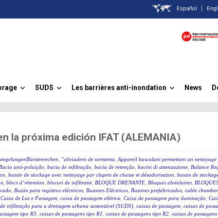
Español
|
Engl
orage
SUDS
Les barrières anti-inondation
News
D
»
»
»
 en la próxima edición IFAT (ALEMANIA)
sregelungenBürstenrechen
,
"aliviadero de tormenta
,
Appareil basculant permettant un nettoyage 
Bacia anti-poluição
,
bacia de infiltração
,
bacia de retenção
,
bacini di attenuazione
,
Balance Reg
ion
,
bassin de stockage avec nettoyage par clapets de chasse et désodorisation
,
bassin de stockage
on
,
blocs d’rétention
,
blocuri de infiltratie
,
BLOQUE DRENANTE
,
Bloques alvéolaires
,
BLOQUES
icado
,
Buzón para registros eléctricos
,
Buzones Eléctricos
,
Buzones prefabricados
,
cable chamber
,
Caixa de Luz e Passagem
,
caixa de passagem elétrica
,
Caixa de passagem para iluminação
,
Caix
 de infiltração para a drenagem urbana sustentável (SUDS)
,
caixas de passagem
,
caixas de passa
passagem tipo R3
,
caixas de passagens tipo R1
,
caixas de passagens tipo R2
,
caixas de passagens