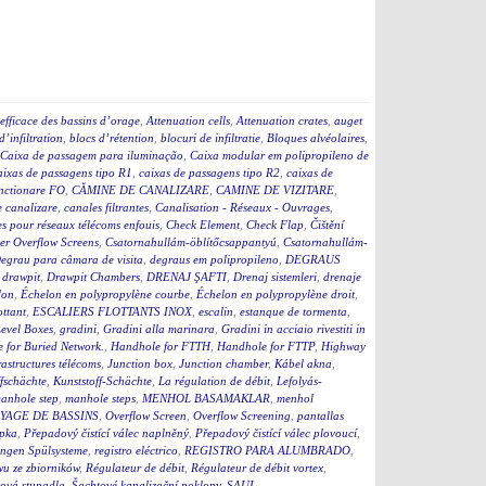
efficace des bassins d’orage
,
Attenuation cells
,
Attenuation crates
,
auget
d’infiltration
,
blocs d’rétention
,
blocuri de infiltratie
,
Bloques alvéolaires
,
Caixa de passagem para iluminação
,
Caixa modular em polipropileno de
aixas de passagens tipo R1
,
caixas de passagens tipo R2
,
caixas de
nctionare FO
,
CĂMINE DE CANALIZARE
,
CAMINE DE VIZITARE
,
e canalizare
,
canales filtrantes
,
Canalisation - Réseaux - Ouvrages
,
s pour réseaux télécoms enfouis
,
Check Element
,
Check Flap
,
Čištění
r Overflow Screens
,
Csatornahullám-öblítőcsappantyú
,
Csatornahullám-
egrau para câmara de visita
,
degraus em polipropileno
,
DEGRAUS
,
drawpit
,
Drawpit Chambers
,
DRENAJ ŞAFTI
,
Drenaj sistemleri
,
drenaje
lon
,
Échelon en polypropylène courbe
,
Échelon en polypropylène droit
,
ottant
,
ESCALIERS FLOTTANTS INOX
,
escalin
,
estanque de tormenta
,
evel Boxes
,
gradini
,
Gradini alla marinara
,
Gradini in acciaio rivestiti in
 for Buried Network.
,
Handhole for FTTH
,
Handhole for FTTP
,
Highway
rastructures télécoms
,
Junction box
,
Junction chamber
,
Kábel akna
,
fschächte
,
Kunststoff-Schächte
,
La régulation de débit
,
Lefolyás-
anhole step
,
manhole steps
,
MENHOL BASAMAKLAR
,
menhol
YAGE DE BASSINS
,
Overflow Screen
,
Overflow Screening
,
pantallas
apka
,
Přepadový čistící válec naplněný
,
Přepadový čistící válec plovoucí
,
ngen Spülsysteme
,
registro eléctrico
,
REGISTRO PARA ALUMBRADO
,
u ze zbiorników
,
Régulateur de débit
,
Régulateur de débit vortex
,
ová stupadla
,
Šachtové kanalizační poklopy
,
SAUL
,