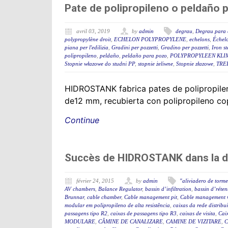
Pate de polipropileno o peldaño 
avril 03, 2019
by
admin
degrau
,
Degrau para 
polypropylène droit
,
ECHELON POLYPROPYLENE
,
echelons
,
Échelo
piana per l'edilizia
,
Gradini per pozzetti
,
Gradino per pozzetti
,
Iron st
polipropileno
,
peldaño
,
peldaño para pozo
,
POLYPROPYLEEN KLI
Stopnie włazowe do studni PP
,
stopnie żeliwne
,
Stopnie złazowe
,
TRE
HIDROSTANK fabrica pates de polipropilen
de12 mm, recubierta con polipropileno copo
Continue
Succès de HIDROSTANK dans la der
février 24, 2015
by
admin
"aliviadero de torm
AV chambers
,
Balance Regulator
,
bassin d’infiltration
,
bassin d’réten
Brunnar
,
cable chamber
,
Cable management pit
,
Cable management 
modular em polipropileno de alta resistência
,
caixas da rede distribu
passagens tipo R2
,
caixas de passagens tipo R3
,
caixas de visita
,
Cai
MODULARE
,
CĂMINE DE CANALIZARE
,
CAMINE DE VIZITARE
,
C