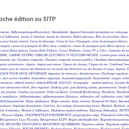
oche édition su SITP
ormenta
,
AbflussregelungenBrunnslock
,
Aknafedelek
,
Appareil basculant permettant un nettoyage 
n d’infiltration
,
bassin d’rétention
,
bassin de rétention
,
Bęben płuczący
,
Bloc de percolare
,
blocs 
on pour bassin enterré
,
Caixa de drenatge
,
Caixa de Luz e Passagem
,
caixa de passagem elétrica
,
assagem
,
caixas de passagem de fibra ótica e telefonia
,
caixas de passagem para fibras ópticas
,
c
s para fibras ópticas
,
Caixas Rede Elétrica
,
Caixas Telefonia
,
Caixas TV a Cabo
,
Camereta de jo
IZARE
,
CAMINE PENTRU CABLURI ELECTRICE SI TELECOMUNICATII
,
Camine petru retele d
 jemnými síty
,
Chambre composite
,
Chambre composite travaux publics
,
Chambres thermoplastique
petas antirretorno
,
clapets
,
clapets anti-retour
,
Clapets de chasses
,
Clapets de nez
,
Combined Sewe
lecteur pour la retenue des flottants sur les seuils des déversoirs ou des bassins d’orage
,
degrau
,
D
REAUX POUR SEUIL DÉVERSANT
,
depositos de retencion
,
desodorizacion
,
Discharge regulator
e
,
duct access chamber
,
duzzasztócs-appantyú
,
duzzasztócsappantyúk
,
Duzzasztómű
,
easypit
,
eche
carreteras
,
elektrik menhol
,
elektrik RÖGAR
,
EN13101
,
Energetyka – studnie kablowe
,
Escalier fl
lood attenuation block
,
flow regulator
,
flushing gate
,
gate flushing system
,
geoestructura
,
Grade L
 per pozzetti
,
Gradino per pozzetti
,
Grille oscillante
,
Grobstoff-Rückhaltung
,
Handhole
,
Handhole
 installation
,
Infiltratiekratten
,
infiltratiesysteem Hidrobox
,
infiltration cell
,
infiltration crate
,
Inf
,
Kabelzugschächte
,
Klapa spłukująca
,
Klapa zwrotna
,
klapy zwrotne
,
Kompozit Ek Odası
,
Kunstof
sculante
,
limpiador basculantes
,
Link box
,
low voltage disconnecting boxes
,
Manhol
,
Manhole
,
m
ule d'rétention
,
Module d’infiltration
,
Modułowa studnia kablowa
,
Muanyag Tiztitoakna
,
NETTO
,
Plovoucí klapka
,
POLYPROPYLEEN KLIMTREDEN
,
polypropylene steps
,
Přepadová čistící kl
Récupération Eaux Pluviales
,
Récupération EEPP
,
Regen-überlaufbecken
,
Regenbeckenausrüstu
ION
,
REGISTRO TELEFONICO
,
REGISTROS ALUMBRADO
,
Regulace odtoku
,
Regulacja odpływ
seaux Télécoms
,
RÖGAR (MENHOL)
,
Rückstauklappe
,
Rückstausicherung
,
Rückstauventil
,
Šacht