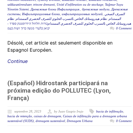
szikkasztórendszer
,
trincee drenanti
,
Unité d'infiltration ou de stockage
,
Yağmur Suyu
Yönetim Sistemi
,
Дренажные блоки Инфильтрация.
,
дренажные модули
,
Дренажные
системы
,
Инфильтрационные блоки
,
инфильтрационных модулей
,
الصرف الصحي
نظام
,
نظام هيدروستانك الخاص بالتسرب الخلوي للصرف الحضري المستدام
,
المستدام
هيدروستانك الخاص بالتسرب الخلوي للصرف الحضري المستدامבורות חלחול הידרוסטנק ספרד -
יבואן בלעדי מנשה ברוך ושות בעמ
0 Comment
Désolé, cet article est seulement disponible en
Espagnol Européen.
Continue
(Español) Hidrostank participará na
próxima edição do POLLUTEC (Lyon,
França)
septembre 28, 2023
by Juan Gazpio Irujo
bacia de infiltração
,
bacia de retenção
,
caixas de drenagem
,
Caixas de infiltração para a drenagem urbana
sustentável (SUDS)
,
drenagem sustentável
,
Drenagem Urbana
0 Comment