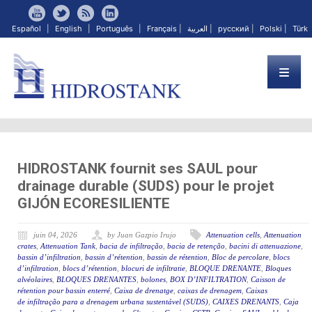
Español
|
English
|
Português
|
Français
|
العربية
|
русский
|
Polski
|
Türk
HIDROSTANK fournit ses SAUL pour
drainage durable (SUDS) pour le projet
GIJÓN ECORESILIENTE
juin 04, 2026
by Juan Gazpio Irujo
Attenuation cells
,
Attenuation
crates
,
Attenuation Tank
,
bacia de infiltração
,
bacia de retenção
,
bacini di attenuazione
,
bassin d’infiltration
,
bassin d’rétention
,
bassin de rétention
,
Bloc de percolare
,
blocs
d’infiltration
,
blocs d’rétention
,
blocuri de infiltratie
,
BLOQUE DRENANTE
,
Bloques
alvéolaires
,
BLOQUES DRENANTES
,
bolones
,
BOX D’INFILTRATION
,
Caisson de
rétention pour bassin enterré
,
Caixa de drenatge
,
caixas de drenagem
,
Caixas
de infiltração para a drenagem urbana sustentável (SUDS)
,
CAIXES DRENANTS
,
Caja