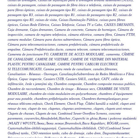
caixas de drenagem
,
Caixas de infiltração para a drenagem urbana sustentável (SUDS)
,
caixas de passagem
,
caixas de passagem de fibra ótica e telefonia
,
caixas de passagem
para fibras ópticas
,
caixas de passagem tipo R1
,
caixas de passagem tipo R2
,
caixas de
passagem tipo R3
,
caixas de passagens tipo R1
,
caixas de passagens tipo R2
,
caixas de
passagens tipo R3
,
caixas de visita
,
Caixas Iluminação Pública
,
caixas para fibras
ópticas
,
Caixas Rede Elétrica
,
Caixas Telefonia
,
Caixas TV a Cabo
,
CAIXES DRENANTS
,
Caja drenante
,
Cajas drenantes
,
Camara de concreto
,
Camara de hormigon
,
Cámara de
inspección
,
camara de registro telefonica
,
cámara eléctrica
,
camara fibra
,
Cámara FTTH
,
camara modular
,
Cámara para ductos subterráneos
,
Cámara para fibra óptica
,
Cámara para telecomunicaciones
,
camara prefabricada
,
cámara prefabricada de
empalme
,
Cámara Prefabricadas ducto
,
camara telecom
,
camara telecomunicaciones
,
Camereta de jonctionare FO
,
CAMERETE DE ACCES MODULARE
,
cameretta
,
CĂMINE
DE CANALIZARE
,
CAMINE DE VIZITARE
,
CAMINE DE VIZITARE DIN MATERIAL
PLASTIC PENTRU CANALIZARE
,
CAMINE PENTRU CABLURI ELECTRICE
SI TELECOMUNICATII
,
Camine petru retele de canalizare
,
canales filtrantes
,
Canalisation - Réseaux - Ouvrages
,
CanalizaçãoSubterrânea de Redes Metálicas e Fibra
Óptica
,
Capac inspectie
,
Cassiers CSTB
,
Cassiers SAUL
,
catchpit
,
CATV
,
celda de
infiltración
,
česle s jemnými síty
,
Chambre composite
,
Chambre composite travaux publics
,
Chambre de raccordement
,
Chambre de tirage - Réseaux secs
,
CHAMBRE DE VISITE
MODULAIRE
,
chambre-de-visite-modulaire-en-polycarbonate
,
chambres d’équipement
pour eau potable
,
chambres préfabriquées telecom
,
Chambres thermoplastiques pour
réseaux télécoms enfouis
,
Check Element
,
Check Flap
,
Čištění kanálů a nádrží
,
clapet anti
retour de nez
,
clapet de nez
,
clapetas
,
clapetas antirretorno
,
clapets
,
clapets anti-retour
,
Clapets de chasses
,
Clapets de nez
,
Combined Sewer Overflow Screens
,
concrete
pavements
,
couvercles;Aknafedelek;Hatches ;Coperchi in ghisa;Rama i pokrywy studzienki
;WŁAZY I WPUSTY;Люки;Люки легкие;Brunnslock;Baca Kapakları; RÖGAR;covers
,
Csatornahullám-öblítőcsappantyú
,
Csatornahullám-öblítődob
,
CSO (Combined Sewer
Outflow) tanks.
,
CSO retention tanks
,
cubo de drenaje
,
cubo dren
,
Dagvattenkassetter
,