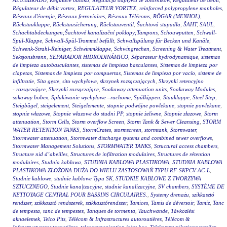
ALUMBRADO
,
Regulace odtoku
,
Regulacja odpływu ze zbiorników
,
Régulateur de débit
,
Régulateur de débit vortex
,
REGULATEUR VORTEX
,
reinforced polypropylene manholes
,
Réseaux d'énergie
,
Réseaux ferroviaires
,
Réseaux Télécoms
,
RÖGAR (MENHOL)
,
Rückstauklappe
,
Rückstausicherung
,
Rückstauventil
,
Šachtová stupadla
,
ŠAHT
,
SAUL
,
Schachtabdeckungen;Šachtové kanalizační poklopy;Tampons
,
Schouwputten
,
Schwall-
Spül-Klappe
,
Schwall-Spül-Trommel befüllt
,
Schwallspülung für Becken und Kanäle
,
Schwenk-Strahl-Reiniger
,
Schwimmklappe
,
Schwingrechen
,
Screening & Water Treatment
,
Seksjonsbrønn
,
SEPARADOR HIDRODINÁMICO
,
Séparateur hydrodynamique
,
sistemas
de limpieza autobasculantes
,
sistemas de limpieza basculantes
,
Sistemas de limpieza por
clapetas
,
Sistemas de limpieza por compuertas
,
Sistemas de limpieza por vacío
,
sisteme de
infiltratie
,
Sita gęste
,
sito wychyłowe
,
skrzynek rozsączających
,
Skrzynki retencyjno
- rozsączające
,
Skrzynki rozsączające
,
Soakaway attenuation units
,
Soakaway Modules
,
sokaway bobex
,
Spłukiwanie wychyłowe –ruchome
,
Spülkippen
,
Stauklappe
,
Steel Step
,
Steigbügel
,
steigelement
,
Steigelemente
,
stopnie podwójne powlekane
,
stopnie powlekane
,
stopnie włazowe
,
Stopnie włazowe do studni PP
,
stopnie żeliwne
,
Stopnie złazowe
,
Storm
attenuation
,
Storm Cells
,
Storm overflow Screen
,
Storm Tank & Sewer Cleansing
,
STORM
WATER RETENTION TANKS
,
StormCrates
,
stormscreen
,
stormtank
,
Stormwater
,
Stormwater attenuation
,
Stormwater discharge systems and combined sewer overflows
,
Stormwater Management Solutions
,
STORMWATER TANKS
,
Structural access chambers
,
Structure nid d’abeilles
,
Structures de infiltration modulaires
,
Structures de rétention
modulaires
,
Studnia kablowa
,
STUDNIA KABLOWA PLASTIKOWA
,
STUDNIA KABLOWA
PLASTIKOWA ZŁOŻONA DUŻA DO WIELU ZASTOSOWAŃ TYPU RF-SKPCV-AC-L
,
Studnie kablowe
,
studnie kablowe Typu SK
,
STUDNIE KABLOWE Z TWORZYWA
SZTUCZNEGO
,
Studnie kana|tzacyjne
,
studnie kanalizacyjne
,
SV chambers
,
SYSTÈME DE
NETTOYAGE CENTRAL POUR BASSINS CIRCULAIRES.
,
Systemy drenażu
,
szikkasztó
rendszer
,
szikkasztó rendszerek
,
szikkasztórendszer
,
Tamices
,
Tamis de déversoir
,
Tamiz
,
Tanc
de tempesta
,
tanc de tempestes
,
Tanques de tormenta
,
Tauchwände
,
Távközlési
aknaelemek
,
Telco Pits
,
Télécom & Infrastructures autoroutières
,
Télécom &