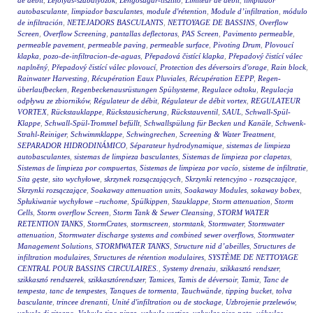
de débit
,
Lefolyás-szabályozók
,
Lengősugár-tisztító
,
Limiteur de débit
,
limpiador
autobasculante
,
limpiador basculantes
,
module d'rétention
,
Module d’infiltration
,
módulo
de infiltración
,
NETEJADORS BASCULANTS
,
NETTOYAGE DE BASSINS
,
Overflow
Screen
,
Overflow Screening
,
pantallas deflectoras
,
PAS Screen
,
Pavimento permeable
,
permeable pavement
,
permeable paving
,
permeable surface
,
Pivoting Drum
,
Plovoucí
klapka
,
pozo-de-infiltracion-de-aguas
,
Přepadová čistící klapka
,
Přepadový čistící válec
naplněný
,
Přepadový čistící válec plovoucí
,
Protection des déversoirs d'orage
,
Rain block
,
Rainwater Harvesting
,
Récupération Eaux Pluviales
,
Récupération EEPP
,
Regen-
überlaufbecken
,
Regenbeckenausrüstungen Spülsysteme
,
Regulace odtoku
,
Regulacja
odpływu ze zbiorników
,
Régulateur de débit
,
Régulateur de débit vortex
,
REGULATEUR
VORTEX
,
Rückstauklappe
,
Rückstausicherung
,
Rückstauventil
,
SAUL
,
Schwall-Spül-
Klappe
,
Schwall-Spül-Trommel befüllt
,
Schwallspülung für Becken und Kanäle
,
Schwenk-
Strahl-Reiniger
,
Schwimmklappe
,
Schwingrechen
,
Screening & Water Treatment
,
SEPARADOR HIDRODINÁMICO
,
Séparateur hydrodynamique
,
sistemas de limpieza
autobasculantes
,
sistemas de limpieza basculantes
,
Sistemas de limpieza por clapetas
,
Sistemas de limpieza por compuertas
,
Sistemas de limpieza por vacío
,
sisteme de infiltratie
,
Sita gęste
,
sito wychyłowe
,
skrzynek rozsączających
,
Skrzynki retencyjno - rozsączające
,
Skrzynki rozsączające
,
Soakaway attenuation units
,
Soakaway Modules
,
sokaway bobex
,
Spłukiwanie wychyłowe –ruchome
,
Spülkippen
,
Stauklappe
,
Storm attenuation
,
Storm
Cells
,
Storm overflow Screen
,
Storm Tank & Sewer Cleansing
,
STORM WATER
RETENTION TANKS
,
StormCrates
,
stormscreen
,
stormtank
,
Stormwater
,
Stormwater
attenuation
,
Stormwater discharge systems and combined sewer overflows
,
Stormwater
Management Solutions
,
STORMWATER TANKS
,
Structure nid d’abeilles
,
Structures de
infiltration modulaires
,
Structures de rétention modulaires
,
SYSTÈME DE NETTOYAGE
CENTRAL POUR BASSINS CIRCULAIRES.
,
Systemy drenażu
,
szikkasztó rendszer
,
szikkasztó rendszerek
,
szikkasztórendszer
,
Tamices
,
Tamis de déversoir
,
Tamiz
,
Tanc de
tempesta
,
tanc de tempestes
,
Tanques de tormenta
,
Tauchwände
,
tipping bucket
,
tolva
basculante
,
trincee drenanti
,
Unité d'infiltration ou de stockage
,
Uzbrojenie przelewów
,