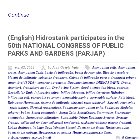
Continue
(English) Hidrostank participates in the
50th NATIONAL CONGRESS OF PUBLIC
PARKS AND GARDENS (PARJAP)
mai 03, 2024
by Juan Gazpio Irujo
Attenuation cells
,
Attenuation
crates
,
Attenuation Tank
,
bacia de infiltração
,
bacia de retenção
,
Bloc de percolare
,
blocuri de infiltratie
,
caixas de drenagem
,
Caixas de infiltração para a drenagem urbana
sustentável (SUDS)
,
concrete pavements
,
Dagvattenkassetter
,
DRENAJ ŞAFTI
,
Drenaj
sistemleri
,
drenazhnye moduli
,
Dry Paving System
,
flood attenuation block
,
geocells
,
Geocellular Tank
,
Infiltracinė talpa
,
Infiltratiekratten
,
infiltratiesysteem Hidrobox
,
infiltration cell
,
permeable pavement
,
permeable paving
,
permeable surface
,
Rain block
,
Rainwater Harvesting
,
sisteme de infiltratie
,
skrzynek rozsączających
,
Skrzynki retencyjno
- rozsączające
,
Skrzynki rozsączające
,
Soakaway attenuation units
,
Soakaway Modules
,
sokaway bobex
,
Storm attenuation
,
Storm Cells
,
StormCrates
,
Stormwater
,
Stormwater
attenuation
,
Stormwater infiltration
,
Sustainable Urban Drainage Systems
,
Systemy
drenażu
,
szikkasztó rendszer
,
szikkasztó rendszerek
,
szikkasztórendszer
,
trincee drenanti
,
Urban drainage
,
Yağmur Suyu Yönetim Sistemi
,
Дренажные блоки Инфильтрация.
,
дренажные модули
,
Дренажные системы
,
Инфильтрационные блоки
,
инфильтрационных модулей
0 Comment