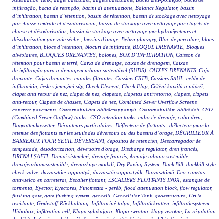
Attenuation Tank
,
auget basculant
,
augets basculants
,
Bacia anti-poluição
,
bacia de
infiltração
,
bacia de retenção
,
bacini di attenuazione
,
Balance Regulator
,
bassin
d’infiltration
,
bassin d’rétention
,
bassin de rétention
,
bassin de stockage avec nettoyage
par chasse centrale et désodorisation
,
bassin de stockage avec nettoyage par clapets de
chasse et désodorisation
,
bassin de stockage avec nettoyage par hydroéjecteurs et
désodorisation par voie sèche.
,
bassins d'orage
,
Bęben płuczący
,
Bloc de percolare
,
blocs
d’infiltration
,
blocs d’rétention
,
blocuri de infiltratie
,
BLOQUE DRENANTE
,
Bloques
alvéolaires
,
BLOQUES DRENANTES
,
bolones
,
BOX D’INFILTRATION
,
Caisson de
rétention pour bassin enterré
,
Caixa de drenatge
,
caixas de drenagem
,
Caixas
de infiltração para a drenagem urbana sustentável (SUDS)
,
CAIXES DRENANTS
,
Caja
drenante
,
Cajas drenantes
,
canales filtrantes
,
Cassiers CSTB
,
Cassiers SAUL
,
celda de
infiltración
,
česle s jemnými síty
,
Check Element
,
Check Flap
,
Čištění kanálů a nádrží
,
clapet anti retour de nez
,
clapet de nez
,
clapetas
,
clapetas antirretorno
,
clapets
,
clapets
anti-retour
,
Clapets de chasses
,
Clapets de nez
,
Combined Sewer Overflow Screens
,
concrete pavements
,
Csatornahullám-öblítőcsappantyú
,
Csatornahullám-öblítődob
,
CSO
(Combined Sewer Outflow) tanks.
,
CSO retention tanks
,
cubo de drenaje
,
cubo dren
,
Dagvattenkassetter
,
Décanteurs particulaires
,
Déflecteur de flottants.
,
déflecteur pour la
retenue des flottants sur les seuils des déversoirs ou des bassins d’orage
,
DÉGRILLEUR À
BARREAUX POUR SEUIL DÉVERSANT
,
depositos de retencion
,
Descarregador de
tempestade
,
desodorizacion
,
déversoirs d'orage
,
Discharge regulator
,
dren francés
,
DRENAJ ŞAFTI
,
Drenaj sistemleri
,
drenaje francés
,
drenaje urbano sostenible
,
drenajeurbanosostenible
,
drenazhnye moduli
,
Dry Paving System
,
Duck Bill
,
duckbill style
check valve
,
duzzasztócs-appantyú
,
duzzasztócsappantyúk
,
Duzzasztómű
,
Eco-cunetas
antivuelco en carreteras
,
Escalier flottant
,
ESCALIERS FLOTTANTS INOX
,
estanque de
tormenta
,
Eyector
,
Eyectores
,
Finomszita - geréb
,
flood attenuation block
,
flow regulator
,
flushing gate
,
gate flushing system
,
geocells
,
Geocellular Tank
,
geoestructura
,
Grille
oscillante
,
Grobstoff-Rückhaltung
,
Infiltracinė talpa
,
Infiltratiekratten
,
infiltratiesysteem
Hidrobox
,
infiltration cell
,
Klapa spłukująca
,
Klapa zwrotna
,
klapy zwrotne
,
La régulation