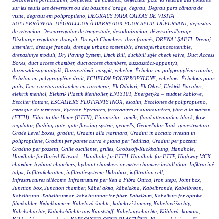
Décanteurs particulaires
,
Déflecteur de flottants.
,
déflecteur pour la retenue des flottants
sur les seuils des déversoirs ou des bassins d’orage
,
degrau
,
Degrau para câmara de
visita
,
degraus em polipropileno
,
DEGRAUS PARA CAIXAS DE VISITA
SUBTERRÂNEAS
,
DÉGRILLEUR À BARREAUX POUR SEUIL DÉVERSANT
,
depositos
de retencion
,
Descarregador de tempestade
,
desodorizacion
,
déversoirs d'orage
,
Discharge regulator
,
drawpit
,
Drawpit Chambers
,
dren francés
,
DRENAJ ŞAFTI
,
Drenaj
sistemleri
,
drenaje francés
,
drenaje urbano sostenible
,
drenajeurbanosostenible
,
drenazhnye moduli
,
Dry Paving System
,
Duck Bill
,
duckbill style check valve
,
Duct Access
Boxes
,
duct access chamber
,
duct access chambers
,
duzzasztócs-appantyú
,
duzzasztócsappantyúk
,
Duzzasztómű
,
easypit
,
echelon
,
Échelon en polypropylène courbe
,
Échelon en polypropylène droit
,
ECHELON POLYPROPYLENE
,
echelons
,
Échelons pour
puits
,
Eco-cunetas antivuelco en carreteras
,
Ek Odalari
,
Ek Odasi
,
Elektrik Bacaları
,
elektrik menhol
,
Elektrik Plastik Menholler
,
EN13101
,
Energetyka – studnie kablowe
,
Escalier flottant
,
ESCALIERS FLOTTANTS INOX
,
escalin
,
Escalones de polipropileno
,
estanque de tormenta
,
Eyector
,
Eyectores
,
ferroviaires et autoroutières
,
fibre à la maison
(FTTH)
,
Fibre to the Home (FTTH)
,
Finomszita - geréb
,
flood attenuation block
,
flow
regulator
,
flushing gate
,
gate flushing system
,
geocells
,
Geocellular Tank
,
geoestructura
,
Grade Level Boxes
,
gradini
,
Gradini alla marinara
,
Gradini in acciaio rivestiti in
polipropilene
,
Gradini per parete curva e piana per l'edilizia
,
Gradini per pozzetti
,
Gradino per pozzetti
,
Grille oscillante
,
grilles
,
Grobstoff-Rückhaltung
,
Handhole
,
Handhole for Buried Network.
,
Handhole for FTTH
,
Handhole for FTTP
,
Highway MCX
chamber
,
hydrant chambers
,
hydrant chambers or meter chamber installation
,
Infiltracinė
talpa
,
Infiltratiekratten
,
infiltratiesysteem Hidrobox
,
infiltration cell
,
Infrastructures télécoms
,
Infrastrutture per Reti a Fibra Ottica
,
Iron steps
,
Joint box
,
Junction box
,
Junction chamber
,
Kábel akna
,
kábelakna
,
Kabelbronde
,
Kabelbrønn
,
Kabelbrunn
,
Kabelbrunnar
,
kabelbrunnar för fiber
,
Kabelkum
,
Kabelkum for optiske
fiberkabler
,
Kabelkummer
,
Kabelová šachta
,
kabelové komory
,
Kabelové šachty
,
Kabelschächte
,
Kabelschächte aus Kunststoff
,
Kabelzugschächte
,
Káblová komora
,