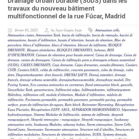
Drainage Urbain Durable (SUDS) dans les
travaux du nouveau bâtiment
multifonctionnel de la rue Fúcar, Madrid
février 03, 2025
by Juan Gazpio Irujo
Attenuation cells
,
Attenuation crates
,
Attenuation Tank
,
bacia de infiltração
,
bacia de retenção
,
bacini di
attenuazione
,
bassin d’infiltration
,
bassin d’rétention
,
bassin de rétention
,
Bloc de
percolare
,
blocs d’infiltration
,
blocs d’rétention
,
blocuri de infiltratie
,
BLOQUE
DRENANTE
,
Bloques alvéolaires
,
BLOQUES DRENANTES
,
bolones
,
BOX
D’INFILTRATION
,
Caisson de rétention pour bassin enterré
,
Caixa de drenatge
,
Caixa de
drenaxe
,
caixas de drenagem
,
Caixas de infiltração para a drenagem urbana sustentável
(SUDS)
,
CAIXES DRENANTS
,
Caja drenante
,
Cajas drenantes
,
canales filtrantes
,
Cassiers
CSTB
,
Cassiers SAUL
,
celda de infiltración
,
concrete pavements
,
cubo de drenaje
,
cubo
dren
,
Dagvattenkassetter
,
dren francés
,
DRENAJ ŞAFTI
,
Drenaj sistemleri
,
drenaje
francés
,
drenaje urbano sostenible
,
drenajeurbanosostenible
,
drenazhnye moduli
,
Dry
Paving System
,
Eco-cunetas antivuelco en carreteras
,
flood attenuation block
,
geocells
,
Geocellular Tank
,
geoestructura
,
Infiltracinė talpa
,
Infiltratiekratten
,
infiltratiesysteem
Hidrobox
,
infiltration cell
,
module d'rétention
,
Module d’infiltration
,
módulo de
infiltración
,
Pavimento permeable
,
permeable pavement
,
permeable paving
,
permeable
surface
,
pozo-de-infiltracion-de-aguas
,
Rain block
,
Rainwater Harvesting
,
Récupération
Eaux Pluviales
,
Récupération EEPP
,
SAUL
,
SEPARADOR HIDRODINÁMICO
,
Séparateur
hydrodynamique
,
Sistema Modular de Infiltración
,
sisteme de infiltratie
,
skrzynek
rozsączających
,
Skrzynki retencyjno - rozsączające
,
Skrzynki rozsączające
,
Soakaway
attenuation units
,
Soakaway Modules
,
sokaway bobex
,
Storm attenuation
,
Storm Cells
,
StormCrates
,
Stormwater
,
Stormwater attenuation
,
Structure nid d’abeilles
,
Structures de
infiltration modulaires
,
Structures de rétention modulaires
,
SUDS
,
Systemy drenażu
,