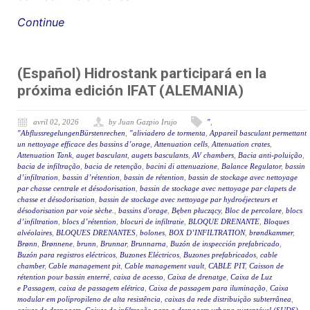
Continue
(Español) Hidrostank participará en la
próxima edición IFAT (ALEMANIA)
avril 02, 2026
by Juan Gazpio Irujo
"
,
"AbflussregelungenBürstenrechen
,
"aliviadero de tormenta
,
Appareil basculant permettant
un nettoyage efficace des bassins d’orage
,
Attenuation cells
,
Attenuation crates
,
Attenuation Tank
,
auget basculant
,
augets basculants
,
AV chambers
,
Bacia anti-poluição
,
bacia de infiltração
,
bacia de retenção
,
bacini di attenuazione
,
Balance Regulator
,
bassin
d’infiltration
,
bassin d’rétention
,
bassin de rétention
,
bassin de stockage avec nettoyage
par chasse centrale et désodorisation
,
bassin de stockage avec nettoyage par clapets de
chasse et désodorisation
,
bassin de stockage avec nettoyage par hydroéjecteurs et
désodorisation par voie sèche.
,
bassins d'orage
,
Bęben płuczący
,
Bloc de percolare
,
blocs
d’infiltration
,
blocs d’rétention
,
blocuri de infiltratie
,
BLOQUE DRENANTE
,
Bloques
alvéolaires
,
BLOQUES DRENANTES
,
bolones
,
BOX D’INFILTRATION
,
brøndkammer
,
Brønn
,
Brønnene
,
brunn
,
Brunnar
,
Brunnarna
,
Buzón de inspección prefabricado
,
Buzón para registros eléctricos
,
Buzones Eléctricos
,
Buzones prefabricados
,
cable
chamber
,
Cable management pit
,
Cable management vault
,
CABLE PIT
,
Caisson de
rétention pour bassin enterré
,
caixa de acesso
,
Caixa de drenatge
,
Caixa de Luz
e Passagem
,
caixa de passagem elétrica
,
Caixa de passagem para iluminação
,
Caixa
modular em polipropileno de alta resistência
,
caixas da rede distribuição subterrânea
,