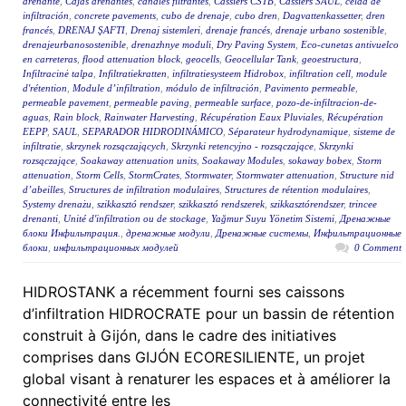
drenante
,
Cajas drenantes
,
canales filtrantes
,
Cassiers CSTB
,
Cassiers SAUL
,
celda de
infiltración
,
concrete pavements
,
cubo de drenaje
,
cubo dren
,
Dagvattenkassetter
,
dren
francés
,
DRENAJ ŞAFTI
,
Drenaj sistemleri
,
drenaje francés
,
drenaje urbano sostenible
,
drenajeurbanosostenible
,
drenazhnye moduli
,
Dry Paving System
,
Eco-cunetas antivuelco
en carreteras
,
flood attenuation block
,
geocells
,
Geocellular Tank
,
geoestructura
,
Infiltracinė talpa
,
Infiltratiekratten
,
infiltratiesysteem Hidrobox
,
infiltration cell
,
module
d'rétention
,
Module d’infiltration
,
módulo de infiltración
,
Pavimento permeable
,
permeable pavement
,
permeable paving
,
permeable surface
,
pozo-de-infiltracion-de-
aguas
,
Rain block
,
Rainwater Harvesting
,
Récupération Eaux Pluviales
,
Récupération
EEPP
,
SAUL
,
SEPARADOR HIDRODINÁMICO
,
Séparateur hydrodynamique
,
sisteme de
infiltratie
,
skrzynek rozsączających
,
Skrzynki retencyjno - rozsączające
,
Skrzynki
rozsączające
,
Soakaway attenuation units
,
Soakaway Modules
,
sokaway bobex
,
Storm
attenuation
,
Storm Cells
,
StormCrates
,
Stormwater
,
Stormwater attenuation
,
Structure nid
d’abeilles
,
Structures de infiltration modulaires
,
Structures de rétention modulaires
,
Systemy drenażu
,
szikkasztó rendszer
,
szikkasztó rendszerek
,
szikkasztórendszer
,
trincee
drenanti
,
Unité d'infiltration ou de stockage
,
Yağmur Suyu Yönetim Sistemi
,
Дренажные
блоки Инфильтрация.
,
дренажные модули
,
Дренажные системы
,
Инфильтрационные
блоки
,
инфильтрационных модулей
0 Comment
HIDROSTANK a récemment fourni ses caissons
d’infiltration HIDROCRATE pour un bassin de rétention
construit à Gijón, dans le cadre des initiatives
comprises dans GIJÓN ECORESILIENTE, un projet
global visant à renaturer les espaces et à améliorer la
connectivité entre les