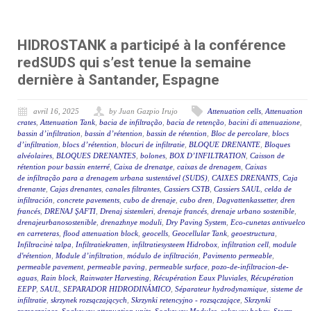
HIDROSTANK a participé à la conférence
redSUDS qui s’est tenue la semaine
dernière à Santander, Espagne
avril 16, 2025
by Juan Gazpio Irujo
Attenuation cells
,
Attenuation
crates
,
Attenuation Tank
,
bacia de infiltração
,
bacia de retenção
,
bacini di attenuazione
,
bassin d’infiltration
,
bassin d’rétention
,
bassin de rétention
,
Bloc de percolare
,
blocs
d’infiltration
,
blocs d’rétention
,
blocuri de infiltratie
,
BLOQUE DRENANTE
,
Bloques
alvéolaires
,
BLOQUES DRENANTES
,
bolones
,
BOX D’INFILTRATION
,
Caisson de
rétention pour bassin enterré
,
Caixa de drenatge
,
caixas de drenagem
,
Caixas
de infiltração para a drenagem urbana sustentável (SUDS)
,
CAIXES DRENANTS
,
Caja
drenante
,
Cajas drenantes
,
canales filtrantes
,
Cassiers CSTB
,
Cassiers SAUL
,
celda de
infiltración
,
concrete pavements
,
cubo de drenaje
,
cubo dren
,
Dagvattenkassetter
,
dren
francés
,
DRENAJ ŞAFTI
,
Drenaj sistemleri
,
drenaje francés
,
drenaje urbano sostenible
,
drenajeurbanosostenible
,
drenazhnye moduli
,
Dry Paving System
,
Eco-cunetas antivuelco
en carreteras
,
flood attenuation block
,
geocells
,
Geocellular Tank
,
geoestructura
,
Infiltracinė talpa
,
Infiltratiekratten
,
infiltratiesysteem Hidrobox
,
infiltration cell
,
module
d'rétention
,
Module d’infiltration
,
módulo de infiltración
,
Pavimento permeable
,
permeable pavement
,
permeable paving
,
permeable surface
,
pozo-de-infiltracion-de-
aguas
,
Rain block
,
Rainwater Harvesting
,
Récupération Eaux Pluviales
,
Récupération
EEPP
,
SAUL
,
SEPARADOR HIDRODINÁMICO
,
Séparateur hydrodynamique
,
sisteme de
infiltratie
,
skrzynek rozsączających
,
Skrzynki retencyjno - rozsączające
,
Skrzynki