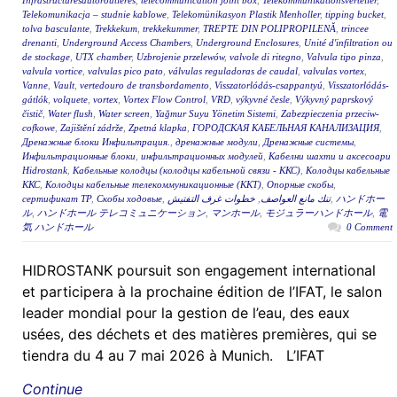
Infrastructuresautoroutières
,
telecommunication joint box
,
Telekommunikationsverteiler
,
Telekomunikacja – studnie kablowe
,
Telekomünikasyon Plastik Menholler
,
tipping bucket
,
tolva basculante
,
Trekkekum
,
trekkekummer
,
TREPTE DIN POLIPROPILENĂ
,
trincee
drenanti
,
Underground Access Chambers
,
Underground Enclosures
,
Unité d'infiltration ou
de stockage
,
UTX chamber
,
Uzbrojenie przelewów
,
valvole di ritegno
,
Valvula tipo pinza
,
valvula vortice
,
valvulas pico pato
,
válvulas reguladoras de caudal
,
valvulas vortex
,
Vanne
,
Vault
,
vertedouro de transbordamento
,
Visszatorlódás-csappantyú
,
Visszatorlódás-
gátlók
,
volquete
,
vortex
,
Vortex Flow Control
,
VRD
,
výkyvné česle
,
Výkyvný paprskový
čistič
,
Water flush
,
Water screen
,
Yağmur Suyu Yönetim Sistemi
,
Zabezpieczenia przeciw-
cofkowe
,
Zajištění zádrže
,
Zpetná klapka
,
ГОРОДСКАЯ КАБЕЛЬНАЯ КАНАЛИЗАЦИЯ
,
Дренажные блоки Инфильтрация.
,
дренажные модули
,
Дренажные системы
,
Инфильтрационные блоки
,
инфильтрационных модулей
,
Кабелни шахти и аксесоари
Hidrostank
,
Кабельные колодцы (колодцы кабельной связи - ККС)
,
Колодцы кабельные
ККС
,
Колодцы кабельные телекоммуникационные (ККТ)
,
Опорные скобы
,
сертификат ТР
,
Скобы ходовые
,
خطوات غرف التفتيش
,
تنك مانع العواصف
,
ハンドホー
ル
,
ハンドホール テレコミュニケーション
,
マンホール
,
モジュラーハンドホール
,
電
気 ハンドホール
0 Comment
HIDROSTANK poursuit son engagement international
et participera à la prochaine édition de l’IFAT, le salon
leader mondial pour la gestion de l’eau, des eaux
usées, des déchets et des matières premières, qui se
tiendra du 4 au 7 mai 2026 à Munich. L’IFAT
Continue