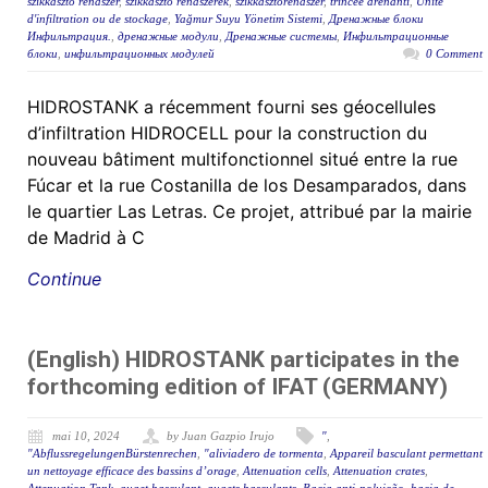
szikkasztó rendszer
,
szikkasztó rendszerek
,
szikkasztórendszer
,
trincee drenanti
,
Unité
d'infiltration ou de stockage
,
Yağmur Suyu Yönetim Sistemi
,
Дренажные блоки
Инфильтрация.
,
дренажные модули
,
Дренажные системы
,
Инфильтрационные
блоки
,
инфильтрационных модулей
0 Comment
HIDROSTANK a récemment fourni ses géocellules
d’infiltration HIDROCELL pour la construction du
nouveau bâtiment multifonctionnel situé entre la rue
Fúcar et la rue Costanilla de los Desamparados, dans
le quartier Las Letras. Ce projet, attribué par la mairie
de Madrid à C
Continue
(English) HIDROSTANK participates in the
forthcoming edition of IFAT (GERMANY)
mai 10, 2024
by Juan Gazpio Irujo
"
,
"AbflussregelungenBürstenrechen
,
"aliviadero de tormenta
,
Appareil basculant permettant
un nettoyage efficace des bassins d’orage
,
Attenuation cells
,
Attenuation crates
,