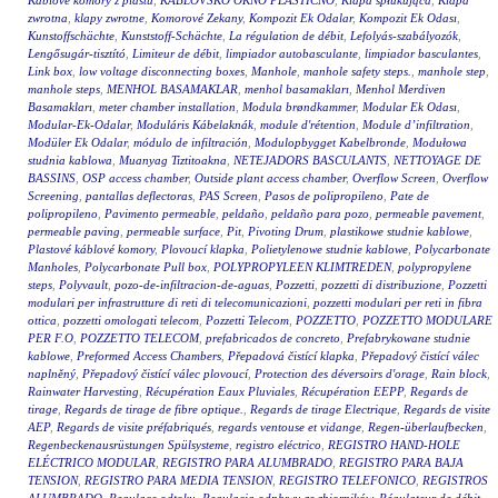
Káblové komory z plastu
,
KABLOVSKO OKNO PLASTIČNO
,
Klapa spłukująca
,
Klapa
zwrotna
,
klapy zwrotne
,
Komorové Zekany
,
Kompozit Ek Odalar
,
Kompozit Ek Odası
,
Kunstoffschächte
,
Kunststoff-Schächte
,
La régulation de débit
,
Lefolyás-szabályozók
,
Lengősugár-tisztító
,
Limiteur de débit
,
limpiador autobasculante
,
limpiador basculantes
,
Link box
,
low voltage disconnecting boxes
,
Manhole
,
manhole safety steps.
,
manhole step
,
manhole steps
,
MENHOL BASAMAKLAR
,
menhol basamakları
,
Menhol Merdiven
Basamakları
,
meter chamber installation
,
Modula brøndkammer
,
Modular Ek Odası
,
Modular-Ek-Odalar
,
Moduláris Kábelaknák
,
module d'rétention
,
Module d’infiltration
,
Modüler Ek Odalar
,
módulo de infiltración
,
Modulopbygget Kabelbronde
,
Modułowa
studnia kablowa
,
Muanyag Tiztitoakna
,
NETEJADORS BASCULANTS
,
NETTOYAGE DE
BASSINS
,
OSP access chamber
,
Outside plant access chamber
,
Overflow Screen
,
Overflow
Screening
,
pantallas deflectoras
,
PAS Screen
,
Pasos de polipropileno
,
Pate de
polipropileno
,
Pavimento permeable
,
peldaño
,
peldaño para pozo
,
permeable pavement
,
permeable paving
,
permeable surface
,
Pit
,
Pivoting Drum
,
plastikowe studnie kablowe
,
Plastové káblové komory
,
Plovoucí klapka
,
Polietylenowe studnie kablowe
,
Polycarbonate
Manholes
,
Polycarbonate Pull box
,
POLYPROPYLEEN KLIMTREDEN
,
polypropylene
steps
,
Polyvault
,
pozo-de-infiltracion-de-aguas
,
Pozzetti
,
pozzetti di distribuzione
,
Pozzetti
modulari per infrastrutture di reti di telecomunicazioni
,
pozzetti modulari per reti in fibra
ottica
,
pozzetti omologati telecom
,
Pozzetti Telecom
,
POZZETTO
,
POZZETTO MODULARE
PER F.O
,
POZZETTO TELECOM
,
prefabricados de concreto
,
Prefabrykowane studnie
kablowe
,
Preformed Access Chambers
,
Přepadová čistící klapka
,
Přepadový čistící válec
naplněný
,
Přepadový čistící válec plovoucí
,
Protection des déversoirs d'orage
,
Rain block
,
Rainwater Harvesting
,
Récupération Eaux Pluviales
,
Récupération EEPP
,
Regards de
tirage
,
Regards de tirage de fibre optique.
,
Regards de tirage Electrique
,
Regards de visite
AEP
,
Regards de visite préfabriqués
,
regards ventouse et vidange
,
Regen-überlaufbecken
,
Regenbeckenausrüstungen Spülsysteme
,
registro eléctrico
,
REGISTRO HAND-HOLE
ELÉCTRICO MODULAR
,
REGISTRO PARA ALUMBRADO
,
REGISTRO PARA BAJA
TENSION
,
REGISTRO PARA MEDIA TENSION
,
REGISTRO TELEFONICO
,
REGISTROS