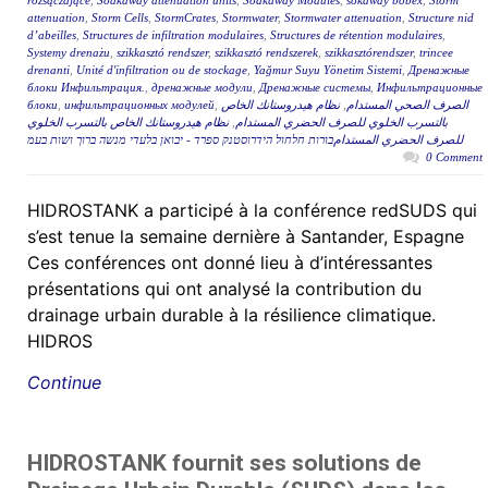
rozsączające
,
Soakaway attenuation units
,
Soakaway Modules
,
sokaway bobex
,
Storm
attenuation
,
Storm Cells
,
StormCrates
,
Stormwater
,
Stormwater attenuation
,
Structure nid
d’abeilles
,
Structures de infiltration modulaires
,
Structures de rétention modulaires
,
Systemy drenażu
,
szikkasztó rendszer
,
szikkasztó rendszerek
,
szikkasztórendszer
,
trincee
drenanti
,
Unité d'infiltration ou de stockage
,
Yağmur Suyu Yönetim Sistemi
,
Дренажные
блоки Инфильтрация.
,
дренажные модули
,
Дренажные системы
,
Инфильтрационные
блоки
,
инфильтрационных модулей
,
نظام هيدروستانك الخاص
,
الصرف الصحي المستدام
نظام هيدروستانك الخاص بالتسرب الخلوي
,
بالتسرب الخلوي للصرف الحضري المستدام
للصرف الحضري المستدامבורות חלחול הידרוסטנק ספרד - יבואן בלעדי מנשה ברוך ושות בעמ
0 Comment
HIDROSTANK a participé à la conférence redSUDS qui
s’est tenue la semaine dernière à Santander, Espagne
Ces conférences ont donné lieu à d’intéressantes
présentations qui ont analysé la contribution du
drainage urbain durable à la résilience climatique.
HIDROS
Continue
HIDROSTANK fournit ses solutions de