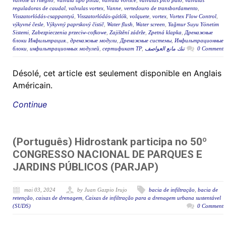
valvole di ritegno
,
Valvula tipo pinza
,
valvula vortice
,
valvulas pico pato
,
válvulas
reguladoras de caudal
,
valvulas vortex
,
Vanne
,
vertedouro de transbordamento
,
Visszatorlódás-csappantyú
,
Visszatorlódás-gátlók
,
volquete
,
vortex
,
Vortex Flow Control
,
výkyvné česle
,
Výkyvný paprskový čistič
,
Water flush
,
Water screen
,
Yağmur Suyu Yönetim
Sistemi
,
Zabezpieczenia przeciw-cofkowe
,
Zajištění zádrže
,
Zpetná klapka
,
Дренажные
блоки Инфильтрация.
,
дренажные модули
,
Дренажные системы
,
Инфильтрационные
блоки
,
инфильтрационных модулей
,
сертификат ТР
,
تنك مانع العواصف
0 Comment
Désolé, cet article est seulement disponible en Anglais
Américain.
Continue
(Português) Hidrostank participa no 50º
CONGRESSO NACIONAL DE PARQUES E
JARDINS PÚBLICOS (PARJAP)
mai 03, 2024
by Juan Gazpio Irujo
bacia de infiltração
,
bacia de
retenção
,
caixas de drenagem
,
Caixas de infiltração para a drenagem urbana sustentável
(SUDS)
0 Comment