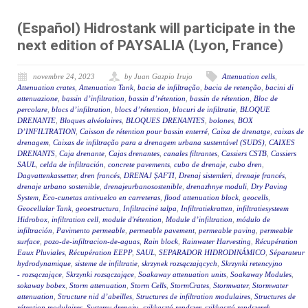
(Español) Hidrostank will participate in the
next edition of PAYSALIA (Lyon, France)
novembre 24, 2023
by Juan Gazpio Irujo
Attenuation cells
,
Attenuation crates
,
Attenuation Tank
,
bacia de infiltração
,
bacia de retenção
,
bacini di
attenuazione
,
bassin d’infiltration
,
bassin d’rétention
,
bassin de rétention
,
Bloc de
percolare
,
blocs d’infiltration
,
blocs d’rétention
,
blocuri de infiltratie
,
BLOQUE
DRENANTE
,
Bloques alvéolaires
,
BLOQUES DRENANTES
,
bolones
,
BOX
D’INFILTRATION
,
Caisson de rétention pour bassin enterré
,
Caixa de drenatge
,
caixas de
drenagem
,
Caixas de infiltração para a drenagem urbana sustentável (SUDS)
,
CAIXES
DRENANTS
,
Caja drenante
,
Cajas drenantes
,
canales filtrantes
,
Cassiers CSTB
,
Cassiers
SAUL
,
celda de infiltración
,
concrete pavements
,
cubo de drenaje
,
cubo dren
,
Dagvattenkassetter
,
dren francés
,
DRENAJ ŞAFTI
,
Drenaj sistemleri
,
drenaje francés
,
drenaje urbano sostenible
,
drenajeurbanosostenible
,
drenazhnye moduli
,
Dry Paving
System
,
Eco-cunetas antivuelco en carreteras
,
flood attenuation block
,
geocells
,
Geocellular Tank
,
geoestructura
,
Infiltracinė talpa
,
Infiltratiekratten
,
infiltratiesysteem
Hidrobox
,
infiltration cell
,
module d'rétention
,
Module d’infiltration
,
módulo de
infiltración
,
Pavimento permeable
,
permeable pavement
,
permeable paving
,
permeable
surface
,
pozo-de-infiltracion-de-aguas
,
Rain block
,
Rainwater Harvesting
,
Récupération
Eaux Pluviales
,
Récupération EEPP
,
SAUL
,
SEPARADOR HIDRODINÁMICO
,
Séparateur
hydrodynamique
,
sisteme de infiltratie
,
skrzynek rozsączających
,
Skrzynki retencyjno
- rozsączające
,
Skrzynki rozsączające
,
Soakaway attenuation units
,
Soakaway Modules
,
sokaway bobex
,
Storm attenuation
,
Storm Cells
,
StormCrates
,
Stormwater
,
Stormwater
attenuation
,
Structure nid d’abeilles
,
Structures de infiltration modulaires
,
Structures de
rétention modulaires
,
Systemy drenażu
,
szikkasztó rendszer
,
szikkasztó rendszerek
,