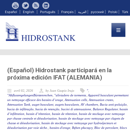
Español
|
English
|
Português
|
Français
|
العربية
|
русский
|
Polski
|
Türk
(Español) Hidrostank participará en la
próxima edición IFAT (ALEMANIA)
avril 02, 2026
by Juan Gazpio Irujo
"
,
"AbflussregelungenBürstenrechen
,
"aliviadero de tormenta
,
Appareil basculant permettant
un nettoyage efficace des bassins d’orage
,
Attenuation cells
,
Attenuation crates
,
Attenuation Tank
,
auget basculant
,
augets basculants
,
AV chambers
,
Bacia anti-poluição
,
bacia de infiltração
,
bacia de retenção
,
bacini di attenuazione
,
Balance Regulator
,
bassin
d’infiltration
,
bassin d’rétention
,
bassin de rétention
,
bassin de stockage avec nettoyage
par chasse centrale et désodorisation
,
bassin de stockage avec nettoyage par clapets de
chasse et désodorisation
,
bassin de stockage avec nettoyage par hydroéjecteurs et
désodorisation par voie sèche.
,
bassins d'orage
,
Bęben płuczący
,
Bloc de percolare
,
blocs