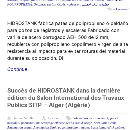
POLIPROPILENĂ
,
Опорные скобы
,
Скобы ходовые
,
خطوات غرف التفتيش
0 Comment
HIDROSTANK fabrica pates de polipropileno o peldaño
para pozos de registros y escaleras Fabricado con
varilla de acero corrugado AEH 500 de12 mm,
recubierta con polipropileno copolímero virgen de alta
resistencia al impacto para evitar roturas del material
durante su colocación. Di
Continue
Succès de HIDROSTANK dans la dernière
édition du Salon International des Travaux
Publics SITP – Alger (Algérie)
février 24, 2015
by
admin
"aliviadero de tormenta
,
Appareil
basculant permettant un nettoyage efficace des bassins d’orage
,
Attenuation cells
,
Attenuation crates
,
Attenuation Tank
,
auget basculant
,
augets basculants
,
AV chambers
,