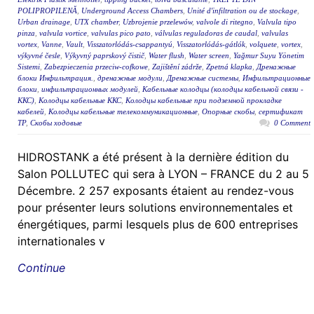
POLIPROPILENĂ
,
Underground Access Chambers
,
Unité d'infiltration ou de stockage
,
Urban drainage
,
UTX chamber
,
Uzbrojenie przelewów
,
valvole di ritegno
,
Valvula tipo
pinza
,
valvula vortice
,
valvulas pico pato
,
válvulas reguladoras de caudal
,
valvulas
vortex
,
Vanne
,
Vault
,
Visszatorlódás-csappantyú
,
Visszatorlódás-gátlók
,
volquete
,
vortex
,
výkyvné česle
,
Výkyvný paprskový čistič
,
Water flush
,
Water screen
,
Yağmur Suyu Yönetim
Sistemi
,
Zabezpieczenia przeciw-cofkowe
,
Zajištění zádrže
,
Zpetná klapka
,
Дренажные
блоки Инфильтрация.
,
дренажные модули
,
Дренажные системы
,
Инфильтрационные
блоки
,
инфильтрационных модулей
,
Кабельные колодцы (колодцы кабельной связи -
ККС)
,
Колодцы кабельные ККС
,
Колодцы кабельные при подземной прокладке
кабелей
,
Колодцы кабельные телекоммуникационные
,
Опорные скобы
,
сертификат
ТР
,
Скобы ходовые
0 Comment
HIDROSTANK a été présent à la dernière édition du
Salon POLLUTEC qui sera à LYON – FRANCE du 2 au 5
Décembre. 2 257 exposants étaient au rendez-vous
pour présenter leurs solutions environnementales et
énergétiques, parmi lesquels plus de 600 entreprises
internationales v
Continue