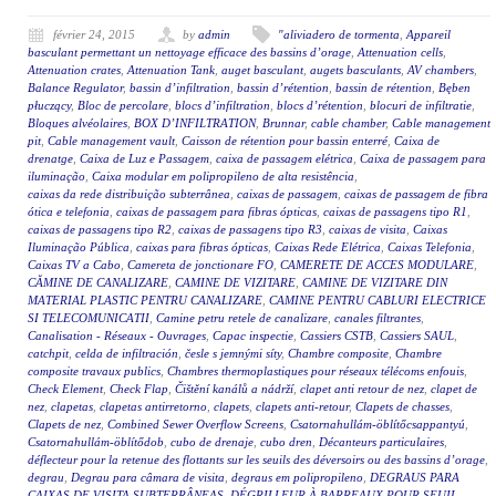
février 24, 2015
by
admin
"aliviadero de tormenta
,
Appareil
basculant permettant un nettoyage efficace des bassins d’orage
,
Attenuation cells
,
Attenuation crates
,
Attenuation Tank
,
auget basculant
,
augets basculants
,
AV chambers
,
Balance Regulator
,
bassin d’infiltration
,
bassin d’rétention
,
bassin de rétention
,
Bęben
płuczący
,
Bloc de percolare
,
blocs d’infiltration
,
blocs d’rétention
,
blocuri de infiltratie
,
Bloques alvéolaires
,
BOX D’INFILTRATION
,
Brunnar
,
cable chamber
,
Cable management
pit
,
Cable management vault
,
Caisson de rétention pour bassin enterré
,
Caixa de
drenatge
,
Caixa de Luz e Passagem
,
caixa de passagem elétrica
,
Caixa de passagem para
iluminação
,
Caixa modular em polipropileno de alta resistência
,
caixas da rede distribuição subterrânea
,
caixas de passagem
,
caixas de passagem de fibra
ótica e telefonia
,
caixas de passagem para fibras ópticas
,
caixas de passagens tipo R1
,
caixas de passagens tipo R2
,
caixas de passagens tipo R3
,
caixas de visita
,
Caixas
Iluminação Pública
,
caixas para fibras ópticas
,
Caixas Rede Elétrica
,
Caixas Telefonia
,
Caixas TV a Cabo
,
Camereta de jonctionare FO
,
CAMERETE DE ACCES MODULARE
,
CĂMINE DE CANALIZARE
,
CAMINE DE VIZITARE
,
CAMINE DE VIZITARE DIN
MATERIAL PLASTIC PENTRU CANALIZARE
,
CAMINE PENTRU CABLURI ELECTRICE
SI TELECOMUNICATII
,
Camine petru retele de canalizare
,
canales filtrantes
,
Canalisation - Réseaux - Ouvrages
,
Capac inspectie
,
Cassiers CSTB
,
Cassiers SAUL
,
catchpit
,
celda de infiltración
,
česle s jemnými síty
,
Chambre composite
,
Chambre
composite travaux publics
,
Chambres thermoplastiques pour réseaux télécoms enfouis
,
Check Element
,
Check Flap
,
Čištění kanálů a nádrží
,
clapet anti retour de nez
,
clapet de
nez
,
clapetas
,
clapetas antirretorno
,
clapets
,
clapets anti-retour
,
Clapets de chasses
,
Clapets de nez
,
Combined Sewer Overflow Screens
,
Csatornahullám-öblítőcsappantyú
,
Csatornahullám-öblítődob
,
cubo de drenaje
,
cubo dren
,
Décanteurs particulaires
,
déflecteur pour la retenue des flottants sur les seuils des déversoirs ou des bassins d’orage
,
degrau
,
Degrau para câmara de visita
,
degraus em polipropileno
,
DEGRAUS PARA
CAIXAS DE VISITA SUBTERRÂNEAS
,
DÉGRILLEUR À BARREAUX POUR SEUIL