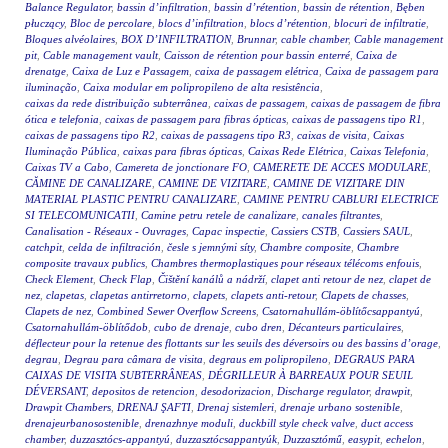
Balance Regulator
,
bassin d’infiltration
,
bassin d’rétention
,
bassin de rétention
,
Bęben
płuczący
,
Bloc de percolare
,
blocs d’infiltration
,
blocs d’rétention
,
blocuri de infiltratie
,
Bloques alvéolaires
,
BOX D’INFILTRATION
,
Brunnar
,
cable chamber
,
Cable management
pit
,
Cable management vault
,
Caisson de rétention pour bassin enterré
,
Caixa de
drenatge
,
Caixa de Luz e Passagem
,
caixa de passagem elétrica
,
Caixa de passagem para
iluminação
,
Caixa modular em polipropileno de alta resistência
,
caixas da rede distribuição subterrânea
,
caixas de passagem
,
caixas de passagem de fibra
ótica e telefonia
,
caixas de passagem para fibras ópticas
,
caixas de passagens tipo R1
,
caixas de passagens tipo R2
,
caixas de passagens tipo R3
,
caixas de visita
,
Caixas
Iluminação Pública
,
caixas para fibras ópticas
,
Caixas Rede Elétrica
,
Caixas Telefonia
,
Caixas TV a Cabo
,
Camereta de jonctionare FO
,
CAMERETE DE ACCES MODULARE
,
CĂMINE DE CANALIZARE
,
CAMINE DE VIZITARE
,
CAMINE DE VIZITARE DIN
MATERIAL PLASTIC PENTRU CANALIZARE
,
CAMINE PENTRU CABLURI ELECTRICE
SI TELECOMUNICATII
,
Camine petru retele de canalizare
,
canales filtrantes
,
Canalisation - Réseaux - Ouvrages
,
Capac inspectie
,
Cassiers CSTB
,
Cassiers SAUL
,
catchpit
,
celda de infiltración
,
česle s jemnými síty
,
Chambre composite
,
Chambre
composite travaux publics
,
Chambres thermoplastiques pour réseaux télécoms enfouis
,
Check Element
,
Check Flap
,
Čištění kanálů a nádrží
,
clapet anti retour de nez
,
clapet de
nez
,
clapetas
,
clapetas antirretorno
,
clapets
,
clapets anti-retour
,
Clapets de chasses
,
Clapets de nez
,
Combined Sewer Overflow Screens
,
Csatornahullám-öblítőcsappantyú
,
Csatornahullám-öblítődob
,
cubo de drenaje
,
cubo dren
,
Décanteurs particulaires
,
déflecteur pour la retenue des flottants sur les seuils des déversoirs ou des bassins d’orage
,
degrau
,
Degrau para câmara de visita
,
degraus em polipropileno
,
DEGRAUS PARA
CAIXAS DE VISITA SUBTERRÂNEAS
,
DÉGRILLEUR À BARREAUX POUR SEUIL
DÉVERSANT
,
depositos de retencion
,
desodorizacion
,
Discharge regulator
,
drawpit
,
Drawpit Chambers
,
DRENAJ ŞAFTI
,
Drenaj sistemleri
,
drenaje urbano sostenible
,
drenajeurbanosostenible
,
drenazhnye moduli
,
duckbill style check valve
,
duct access
chamber
,
duzzasztócs-appantyú
,
duzzasztócsappantyúk
,
Duzzasztómű
,
easypit
,
echelon
,