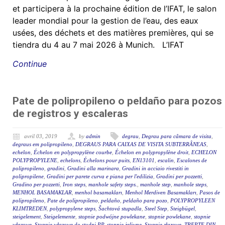
et participera à la prochaine édition de l’IFAT, le salon
leader mondial pour la gestion de l’eau, des eaux
usées, des déchets et des matières premières, qui se
tiendra du 4 au 7 mai 2026 à Munich. L’IFAT
Continue
Pate de polipropileno o peldaño para pozos
de registros y escaleras
avril 03, 2019
by
admin
degrau
,
Degrau para câmara de visita
,
degraus em polipropileno
,
DEGRAUS PARA CAIXAS DE VISITA SUBTERRÂNEAS
,
echelon
,
Échelon en polypropylène courbe
,
Échelon en polypropylène droit
,
ECHELON
POLYPROPYLENE
,
echelons
,
Échelons pour puits
,
EN13101
,
escalin
,
Escalones de
polipropileno
,
gradini
,
Gradini alla marinara
,
Gradini in acciaio rivestiti in
polipropilene
,
Gradini per parete curva e piana per l'edilizia
,
Gradini per pozzetti
,
Gradino per pozzetti
,
Iron steps
,
manhole safety steps.
,
manhole step
,
manhole steps
,
MENHOL BASAMAKLAR
,
menhol basamakları
,
Menhol Merdiven Basamakları
,
Pasos de
polipropileno
,
Pate de polipropileno
,
peldaño
,
peldaño para pozo
,
POLYPROPYLEEN
KLIMTREDEN
,
polypropylene steps
,
Šachtová stupadla
,
Steel Step
,
Steigbügel
,
steigelement
,
Steigelemente
,
stopnie podwójne powlekane
,
stopnie powlekane
,
stopnie
włazowe
,
Stopnie włazowe do studni PP
,
stopnie żeliwne
,
Stopnie złazowe
,
TREPTE DIN