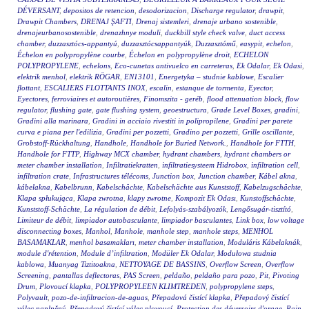
DÉVERSANT
,
depositos de retencion
,
desodorizacion
,
Discharge regulator
,
drawpit
,
Drawpit Chambers
,
DRENAJ ŞAFTI
,
Drenaj sistemleri
,
drenaje urbano sostenible
,
drenajeurbanosostenible
,
drenazhnye moduli
,
duckbill style check valve
,
duct access
chamber
,
duzzasztócs-appantyú
,
duzzasztócsappantyúk
,
Duzzasztómű
,
easypit
,
echelon
,
Échelon en polypropylène courbe
,
Échelon en polypropylène droit
,
ECHELON
POLYPROPYLENE
,
echelons
,
Eco-cunetas antivuelco en carreteras
,
Ek Odalar
,
Ek Odasi
,
elektrik menhol
,
elektrik RÖGAR
,
EN13101
,
Energetyka – studnie kablowe
,
Escalier
flottant
,
ESCALIERS FLOTTANTS INOX
,
escalin
,
estanque de tormenta
,
Eyector
,
Eyectores
,
ferroviaires et autoroutières
,
Finomszita - geréb
,
flood attenuation block
,
flow
regulator
,
flushing gate
,
gate flushing system
,
geoestructura
,
Grade Level Boxes
,
gradini
,
Gradini alla marinara
,
Gradini in acciaio rivestiti in polipropilene
,
Gradini per parete
curva e piana per l'edilizia
,
Gradini per pozzetti
,
Gradino per pozzetti
,
Grille oscillante
,
Grobstoff-Rückhaltung
,
Handhole
,
Handhole for Buried Network.
,
Handhole for FTTH
,
Handhole for FTTP
,
Highway MCX chamber
,
hydrant chambers
,
hydrant chambers or
meter chamber installation
,
Infiltratiekratten
,
infiltratiesysteem Hidrobox
,
infiltration cell
,
infiltration crate
,
Infrastructures télécoms
,
Junction box
,
Junction chamber
,
Kábel akna
,
kábelakna
,
Kabelbrunn
,
Kabelschächte
,
Kabelschächte aus Kunststoff
,
Kabelzugschächte
,
Klapa spłukująca
,
Klapa zwrotna
,
klapy zwrotne
,
Kompozit Ek Odası
,
Kunstoffschächte
,
Kunststoff-Schächte
,
La régulation de débit
,
Lefolyás-szabályozók
,
Lengősugár-tisztító
,
Limiteur de débit
,
limpiador autobasculante
,
limpiador basculantes
,
Link box
,
low voltage
disconnecting boxes
,
Manhol
,
Manhole
,
manhole step
,
manhole steps
,
MENHOL
BASAMAKLAR
,
menhol basamakları
,
meter chamber installation
,
Moduláris Kábelaknák
,
module d'rétention
,
Module d’infiltration
,
Modüler Ek Odalar
,
Modułowa studnia
kablowa
,
Muanyag Tiztitoakna
,
NETTOYAGE DE BASSINS
,
Overflow Screen
,
Overflow
Screening
,
pantallas deflectoras
,
PAS Screen
,
peldaño
,
peldaño para pozo
,
Pit
,
Pivoting
Drum
,
Plovoucí klapka
,
POLYPROPYLEEN KLIMTREDEN
,
polypropylene steps
,
Polyvault
,
pozo-de-infiltracion-de-aguas
,
Přepadová čistící klapka
,
Přepadový čistící
válec naplněný
,
Přepadový čistící válec plovoucí
,
Protection des déversoirs d'orage
,
Rain