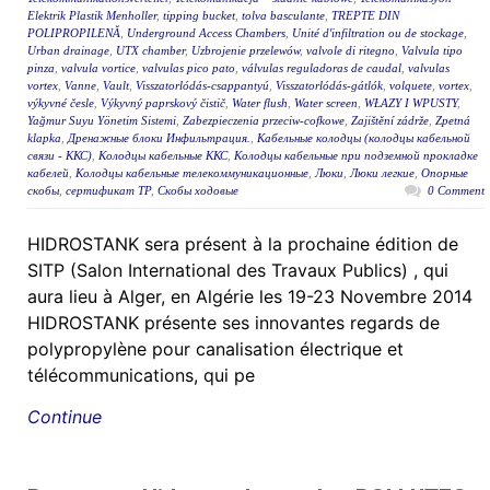
Elektrik Plastik Menholler
,
tipping bucket
,
tolva basculante
,
TREPTE DIN
POLIPROPILENĂ
,
Underground Access Chambers
,
Unité d'infiltration ou de stockage
,
Urban drainage
,
UTX chamber
,
Uzbrojenie przelewów
,
valvole di ritegno
,
Valvula tipo
pinza
,
valvula vortice
,
valvulas pico pato
,
válvulas reguladoras de caudal
,
valvulas
vortex
,
Vanne
,
Vault
,
Visszatorlódás-csappantyú
,
Visszatorlódás-gátlók
,
volquete
,
vortex
,
výkyvné česle
,
Výkyvný paprskový čistič
,
Water flush
,
Water screen
,
WŁAZY I WPUSTY
,
Yağmur Suyu Yönetim Sistemi
,
Zabezpieczenia przeciw-cofkowe
,
Zajištění zádrže
,
Zpetná
klapka
,
Дренажные блоки Инфильтрация.
,
Кабельные колодцы (колодцы кабельной
связи - ККС)
,
Колодцы кабельные ККС
,
Колодцы кабельные при подземной прокладке
кабелей
,
Колодцы кабельные телекоммуникационные
,
Люки
,
Люки легкие
,
Опорные
скобы
,
сертификат ТР
,
Скобы ходовые
0 Comment
HIDROSTANK sera présent à la prochaine édition de
SITP (Salon International des Travaux Publics) , qui
aura lieu à Alger, en Algérie les 19-23 Novembre 2014
HIDROSTANK présente ses innovantes regards de
polypropylène pour canalisation électrique et
télécommunications, qui pe
Continue