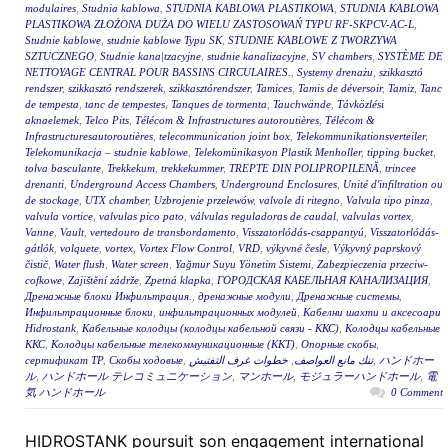
modulaires
,
Studnia kablowa
,
STUDNIA KABLOWA PLASTIKOWA
,
STUDNIA KABLOWA
PLASTIKOWA ZŁOŻONA DUŻA DO WIELU ZASTOSOWAŃ TYPU RF-SKPCV-AC-L
,
Studnie kablowe
,
studnie kablowe Typu SK
,
STUDNIE KABLOWE Z TWORZYWA
SZTUCZNEGO
,
Studnie kana|tzacyjne
,
studnie kanalizacyjne
,
SV chambers
,
SYSTÈME DE
NETTOYAGE CENTRAL POUR BASSINS CIRCULAIRES.
,
Systemy drenażu
,
szikkasztó
rendszer
,
szikkasztó rendszerek
,
szikkasztórendszer
,
Tamices
,
Tamis de déversoir
,
Tamiz
,
Tanc
de tempesta
,
tanc de tempestes
,
Tanques de tormenta
,
Tauchwände
,
Távközlési
aknaelemek
,
Telco Pits
,
Télécom & Infrastructures autoroutières
,
Télécom &
Infrastructuresautoroutières
,
telecommunication joint box
,
Telekommunikationsverteiler
,
Telekomunikacja – studnie kablowe
,
Telekomünikasyon Plastik Menholler
,
tipping bucket
,
tolva basculante
,
Trekkekum
,
trekkekummer
,
TREPTE DIN POLIPROPILENĂ
,
trincee
drenanti
,
Underground Access Chambers
,
Underground Enclosures
,
Unité d'infiltration ou
de stockage
,
UTX chamber
,
Uzbrojenie przelewów
,
valvole di ritegno
,
Valvula tipo pinza
,
valvula vortice
,
valvulas pico pato
,
válvulas reguladoras de caudal
,
valvulas vortex
,
Vanne
,
Vault
,
vertedouro de transbordamento
,
Visszatorlódás-csappantyú
,
Visszatorlódás-
gátlók
,
volquete
,
vortex
,
Vortex Flow Control
,
VRD
,
výkyvné česle
,
Výkyvný paprskový
čistič
,
Water flush
,
Water screen
,
Yağmur Suyu Yönetim Sistemi
,
Zabezpieczenia przeciw-
cofkowe
,
Zajištění zádrže
,
Zpetná klapka
,
ГОРОДСКАЯ КАБЕЛЬНАЯ КАНАЛИЗАЦИЯ
,
Дренажные блоки Инфильтрация.
,
дренажные модули
,
Дренажные системы
,
Инфильтрационные блоки
,
инфильтрационных модулей
,
Кабелни шахти и аксесоари
Hidrostank
,
Кабельные колодцы (колодцы кабельной связи - ККС)
,
Колодцы кабельные
ККС
,
Колодцы кабельные телекоммуникационные (ККТ)
,
Опорные скобы
,
сертификат ТР
,
Скобы ходовые
,
خطوات غرف التفتيش
,
تنك مانع العواصف
,
ハンドホー
ル
,
ハンドホール テレコミュニケーション
,
マンホール
,
モジュラーハンドホール
,
電
気 ハンドホール
0 Comment
HIDROSTANK poursuit son engagement international