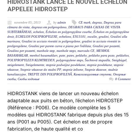
HIDROSTANK LANCE LE NOUVEL ÉCHELON
APPELEE HIDROSTEP
novembre 05, 2013
by
admin
CE mark
,
degrau
,
Degrau para
câmara de visita
,
degraus em polipropileno
,
DEGRAUS PARA CAIXAS DE VISITA
SUBTERRÂNEAS
,
echelon
,
Échelon en polypropylène courbe
,
Échelon en polypropylène
droit
,
ECHELON POLYPROPYLENE
,
echelons
,
EN13101
,
escalin
,
gradini
,
Gradini alla
marinara
,
Gradini in acciaio rivestiti in polipropilene
,
gradini in acciaio rivestiti in
prolipropilene
,
Gradini per parete curva e piana per l'edilizia
,
Gradini per pozzetti
,
Gradino per pozzetti
,
manhole step
,
manhole steps
,
marcado CE
,
MENHOL
BASAMAKLAR
,
menhol basamakları
,
pate
,
pates
,
peldaño
,
peldaño para pozo
,
peldaños
,
POLYPROPYLEEN KLIMTREDEN
,
polypropylene steps
,
Šachtová stupadla
,
Steigbügel
,
steigelement
,
Steigelemente
,
stopnie podwójne powlekane
,
stopnie powlekane
,
stopnie
włazowe
,
Stopnie włazowe do studni PP
,
stopnie żeliwne
,
Stopnie złazowe
,
studnie
kanalizacyjne
,
TREPTE DIN POLIPROPILENĂ
,
Канализационные ступени
,
Опорные
скобы
,
Скобы ходовые
0 Comment
HIDROSTANK viens de lancer un nouveau échelon
adaptable aux puits en béton, l’échelon HIDROSTEP
(Référence : P006). Ce modèle complète les 5
modèles qui HIDROSTANK fabrique depuis plus des 15
ans (P001 au P005). Cet échelon est de propre
fabrication, de haute qualité et co