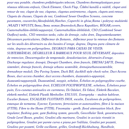
pour eau potable
,
chambres préfabriquées telecom
,
Chambres thermoplastiques pour
réseaux télécoms enfouis
,
Check Element
,
Check Flap
,
Čištění kanálů a nádrží
,
clapet anti
retour de nez
,
clapet de nez
,
clapetas
,
clapetas antirretorno
,
clapets
,
clapets anti-retour
,
Clapets de chasses
,
Clapets de nez
,
Combined Sewer Overflow Screens
,
concrete
pavements
,
couvercles;Aknafedelek;Hatches ;Coperchi in ghisa;Rama i pokrywy studzienki
;WŁAZY I WPUSTY;Люки;Люки легкие;Brunnslock;Baca Kapakları; RÖGAR;covers
,
Csatornahullám-öblítőcsappantyú
,
Csatornahullám-öblítődob
,
CSO (Combined Sewer
Outflow) tanks.
,
CSO retention tanks
,
cubo de drenaje
,
cubo dren
,
Dagvattenkassetter
,
Décanteurs particulaires
,
Déflecteur de flottants.
,
déflecteur pour la retenue des flottants
sur les seuils des déversoirs ou des bassins d’orage
,
degrau
,
Degrau para câmara de
visita
,
degraus em polipropileno
,
DEGRAUS PARA CAIXAS DE VISITA
SUBTERRÂNEAS
,
DÉGRILLEUR À BARREAUX POUR SEUIL DÉVERSANT
,
depositos
de retencion
,
Descarregador de tempestade
,
desodorizacion
,
déversoirs d'orage
,
Discharge regulator
,
drawpit
,
Drawpit Chambers
,
dren francés
,
DRENAJ ŞAFTI
,
Drenaj
sistemleri
,
drenaje francés
,
drenaje urbano sostenible
,
drenajeurbanosostenible
,
drenazhnye moduli
,
Dry Paving System
,
Duck Bill
,
duckbill style check valve
,
Duct Access
Boxes
,
duct access chamber
,
duct access chambers
,
duzzasztócs-appantyú
,
duzzasztócsappantyúk
,
Duzzasztómű
,
easypit
,
echelon
,
Échelon en polypropylène courbe
,
Échelon en polypropylène droit
,
ECHELON POLYPROPYLENE
,
echelons
,
Échelons pour
puits
,
Eco-cunetas antivuelco en carreteras
,
Ek Odalari
,
Ek Odasi
,
Elektrik Bacaları
,
elektrik menhol
,
Elektrik Plastik Menholler
,
EN13101
,
Energetyka – studnie kablowe
,
Escalier flottant
,
ESCALIERS FLOTTANTS INOX
,
escalin
,
Escalones de polipropileno
,
estanque de tormenta
,
Eyector
,
Eyectores
,
ferroviaires et autoroutières
,
fibre à la maison
(FTTH)
,
Fibre to the Home (FTTH)
,
Finomszita - geréb
,
flood attenuation block
,
flow
regulator
,
flushing gate
,
gate flushing system
,
geocells
,
Geocellular Tank
,
geoestructura
,
Grade Level Boxes
,
gradini
,
Gradini alla marinara
,
Gradini in acciaio rivestiti in
polipropilene
,
Gradini per parete curva e piana per l'edilizia
,
Gradini per pozzetti
,
Gradino per pozzetti
,
Grille oscillante
,
grilles
,
Grobstoff-Rückhaltung
,
Handhole
,