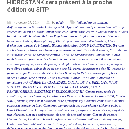
HIDROSTANK sera présent à la proche
édition su SITP
novembre 07, 2014
by
admin
"aliviadero de tormenta
,
AbflussregelungenBrunnslock
,
Aknafedelek
,
Appareil basculant permettant un nettoyage
efficace des bassins d’orage
,
Attenuation cells
,
Attenuation crates
,
auget basculant
,
augets
basculants
,
AV chambers
,
Balance Regulator
,
bassin d’infiltration
,
bassin d’rétention
,
bassin de rétention
,
Bęben płuczący
,
Bloc de percolare
,
blocs d’infiltration
,
blocs
d’rétention
,
blocuri de infiltratie
,
Bloques alvéolaires
,
BOX D’INFILTRATION
,
Brunnar
,
cable chamber
,
Caisson de rétention pour bassin enterré
,
Caixa de drenatge
,
Caixa de Luz
e Passagem
,
caixa de passagem elétrica
,
Caixa de passagem para iluminação
,
Caixa
modular em polipropileno de alta resistência
,
caixas da rede distribuição subterrânea
,
caixas de passagem
,
caixas de passagem de fibra ótica e telefonia
,
caixas de passagem
para fibras ópticas
,
caixas de passagens tipo R1
,
caixas de passagens tipo R2
,
caixas de
passagens tipo R3
,
caixas de visita
,
Caixas Iluminação Pública
,
caixas para fibras
ópticas
,
Caixas Rede Elétrica
,
Caixas Telefonia
,
Caixas TV a Cabo
,
Camereta de
jonctionare FO
,
CĂMINE DE CANALIZARE
,
CAMINE DE VIZITARE
,
CAMINE DE
VIZITARE DIN MATERIAL PLASTIC PENTRU CANALIZARE
,
CAMINE
PENTRU CABLURI ELECTRICE SI TELECOMUNICATII
,
Camine petru retele de
canalizare
,
canales filtrantes
,
Canalisation - Réseaux - Ouvrages
,
Cassiers CSTB
,
Cassiers
SAUL
,
catchpit
,
celda de infiltración
,
česle s jemnými síty
,
Chambre composite
,
Chambre
composite travaux publics
,
Chambres thermoplastiques pour réseaux télécoms enfouis
,
Check Element
,
Check Flap
,
Čištění kanálů a nádrží
,
clapet anti retour de nez
,
clapet de
nez
,
clapetas
,
clapetas antirretorno
,
clapets
,
clapets anti-retour
,
Clapets de chasses
,
Clapets de nez
,
Combined Sewer Overflow Screens
,
Csatornahullám-öblítőcsappantyú
,
Csatornahullám-öblítődob
,
cubo de drenaje
,
cubo dren
,
Décanteurs particulaires
,
déflecteur pour la retenue des flottants sur les seuils des déversoirs ou des bassins d’orage
,