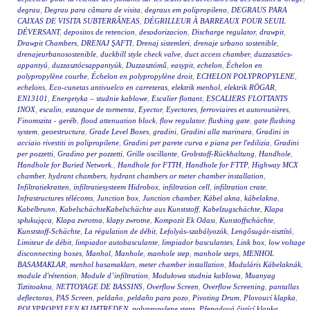
degrau
,
Degrau para câmara de visita
,
degraus em polipropileno
,
DEGRAUS PARA
CAIXAS DE VISITA SUBTERRÂNEAS
,
DÉGRILLEUR À BARREAUX POUR SEUIL
DÉVERSANT
,
depositos de retencion
,
desodorizacion
,
Discharge regulator
,
drawpit
,
Drawpit Chambers
,
DRENAJ ŞAFTI
,
Drenaj sistemleri
,
drenaje urbano sostenible
,
drenajeurbanosostenible
,
duckbill style check valve
,
duct access chamber
,
duzzasztócs-
appantyú
,
duzzasztócsappantyúk
,
Duzzasztómű
,
easypit
,
echelon
,
Échelon en
polypropylène courbe
,
Échelon en polypropylène droit
,
ECHELON POLYPROPYLENE
,
echelons
,
Eco-cunetas antivuelco en carreteras
,
elektrik menhol
,
elektrik RÖGAR
,
EN13101
,
Energetyka – studnie kablowe
,
Escalier flottant
,
ESCALIERS FLOTTANTS
INOX
,
escalin
,
estanque de tormenta
,
Eyector
,
Eyectores
,
ferroviaires et autoroutières
,
Finomszita - geréb
,
flood attenuation block
,
flow regulator
,
flushing gate
,
gate flushing
system
,
geoestructura
,
Grade Level Boxes
,
gradini
,
Gradini alla marinara
,
Gradini in
acciaio rivestiti in polipropilene
,
Gradini per parete curva e piana per l'edilizia
,
Gradini
per pozzetti
,
Gradino per pozzetti
,
Grille oscillante
,
Grobstoff-Rückhaltung
,
Handhole
,
Handhole for Buried Network.
,
Handhole for FTTH
,
Handhole for FTTP
,
Highway MCX
chamber
,
hydrant chambers
,
hydrant chambers or meter chamber installation
,
Infiltratiekratten
,
infiltratiesysteem Hidrobox
,
infiltration cell
,
infiltration crate
,
Infrastructures télécoms
,
Junction box
,
Junction chamber
,
Kábel akna
,
kábelakna
,
Kabelbrunn
,
KabelschächteKabelschächte aus Kunststoff
,
Kabelzugschächte
,
Klapa
spłukująca
,
Klapa zwrotna
,
klapy zwrotne
,
Kompozit Ek Odası
,
Kunstoffschächte
,
Kunststoff-Schächte
,
La régulation de débit
,
Lefolyás-szabályozók
,
Lengősugár-tisztító
,
Limiteur de débit
,
limpiador autobasculante
,
limpiador basculantes
,
Link box
,
low voltage
disconnecting boxes
,
Manhol
,
Manhole
,
manhole step
,
manhole steps
,
MENHOL
BASAMAKLAR
,
menhol basamakları
,
meter chamber installation
,
Moduláris Kábelaknák
,
module d'rétention
,
Module d’infiltration
,
Modułowa studnia kablowa
,
Muanyag
Tiztitoakna
,
NETTOYAGE DE BASSINS
,
Overflow Screen
,
Overflow Screening
,
pantallas
deflectoras
,
PAS Screen
,
peldaño
,
peldaño para pozo
,
Pivoting Drum
,
Plovoucí klapka
,
POLYPROPYLEEN KLIMTREDEN
,
polypropylene steps
,
Přepadová čistící klapka
,