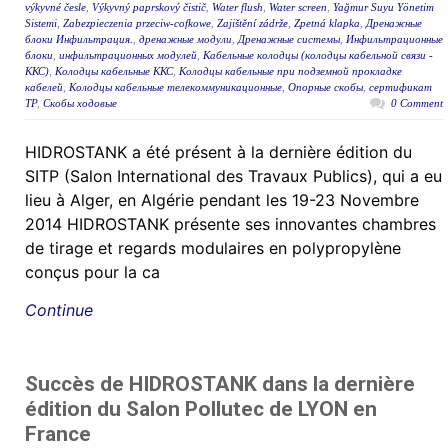
výkyvné česle
,
Výkyvný paprskový čistič
,
Water flush
,
Water screen
,
Yağmur Suyu Yönetim
Sistemi
,
Zabezpieczenia przeciw-cofkowe
,
Zajištění zádrže
,
Zpetná klapka
,
Дренажные
блоки Инфильтрация.
,
дренажные модули
,
Дренажные системы
,
Инфильтрационные
блоки
,
инфильтрационных модулей
,
Кабельные колодцы (колодцы кабельной связи -
ККС)
,
Колодцы кабельные ККС
,
Колодцы кабельные при подземной прокладке
кабелей
,
Колодцы кабельные телекоммуникационные
,
Опорные скобы
,
сертификат
ТР
,
Скобы ходовые
0 Comment
HIDROSTANK a été présent à la dernière édition du
SITP (Salon International des Travaux Publics), qui a eu
lieu à Alger, en Algérie pendant les 19-23 Novembre
2014 HIDROSTANK présente ses innovantes chambres
de tirage et regards modulaires en polypropylène
conçus pour la ca
Continue
Succès de HIDROSTANK dans la dernière
édition du Salon Pollutec de LYON en
France