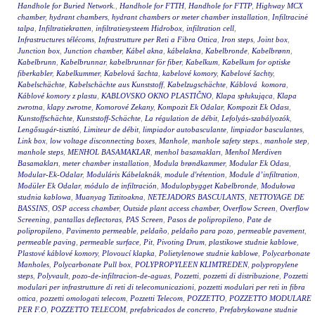
Handhole for Buried Network.
,
Handhole for FTTH
,
Handhole for FTTP
,
Highway MCX
chamber
,
hydrant chambers
,
hydrant chambers or meter chamber installation
,
Infiltracinė
talpa
,
Infiltratiekratten
,
infiltratiesysteem Hidrobox
,
infiltration cell
,
Infrastructures télécoms
,
Infrastrutture per Reti a Fibra Ottica
,
Iron steps
,
Joint box
,
Junction box
,
Junction chamber
,
Kábel akna
,
kábelakna
,
Kabelbronde
,
Kabelbrønn
,
Kabelbrunn
,
Kabelbrunnar
,
kabelbrunnar för fiber
,
Kabelkum
,
Kabelkum for optiske
fiberkabler
,
Kabelkummer
,
Kabelová šachta
,
kabelové komory
,
Kabelové šachty
,
Kabelschächte
,
Kabelschächte aus Kunststoff
,
Kabelzugschächte
,
Káblová komora
,
Káblové komory z plastu
,
KABLOVSKO OKNO PLASTIČNO
,
Klapa spłukująca
,
Klapa
zwrotna
,
klapy zwrotne
,
Komorové Zekany
,
Kompozit Ek Odalar
,
Kompozit Ek Odası
,
Kunstoffschächte
,
Kunststoff-Schächte
,
La régulation de débit
,
Lefolyás-szabályozók
,
Lengősugár-tisztító
,
Limiteur de débit
,
limpiador autobasculante
,
limpiador basculantes
,
Link box
,
low voltage disconnecting boxes
,
Manhole
,
manhole safety steps.
,
manhole step
,
manhole steps
,
MENHOL BASAMAKLAR
,
menhol basamakları
,
Menhol Merdiven
Basamakları
,
meter chamber installation
,
Modula brøndkammer
,
Modular Ek Odası
,
Modular-Ek-Odalar
,
Moduláris Kábelaknák
,
module d'rétention
,
Module d’infiltration
,
Modüler Ek Odalar
,
módulo de infiltración
,
Modulopbygget Kabelbronde
,
Modułowa
studnia kablowa
,
Muanyag Tiztitoakna
,
NETEJADORS BASCULANTS
,
NETTOYAGE DE
BASSINS
,
OSP access chamber
,
Outside plant access chamber
,
Overflow Screen
,
Overflow
Screening
,
pantallas deflectoras
,
PAS Screen
,
Pasos de polipropileno
,
Pate de
polipropileno
,
Pavimento permeable
,
peldaño
,
peldaño para pozo
,
permeable pavement
,
permeable paving
,
permeable surface
,
Pit
,
Pivoting Drum
,
plastikowe studnie kablowe
,
Plastové káblové komory
,
Plovoucí klapka
,
Polietylenowe studnie kablowe
,
Polycarbonate
Manholes
,
Polycarbonate Pull box
,
POLYPROPYLEEN KLIMTREDEN
,
polypropylene
steps
,
Polyvault
,
pozo-de-infiltracion-de-aguas
,
Pozzetti
,
pozzetti di distribuzione
,
Pozzetti
modulari per infrastrutture di reti di telecomunicazioni
,
pozzetti modulari per reti in fibra
ottica
,
pozzetti omologati telecom
,
Pozzetti Telecom
,
POZZETTO
,
POZZETTO MODULARE
PER F.O
,
POZZETTO TELECOM
,
prefabricados de concreto
,
Prefabrykowane studnie