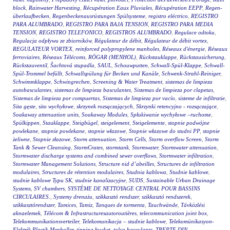
block
,
Rainwater Harvesting
,
Récupération Eaux Pluviales
,
Récupération EEPP
,
Regen-
überlaufbecken
,
Regenbeckenausrüstungen Spülsysteme
,
registro eléctrico
,
REGISTRO
PARA ALUMBRADO
,
REGISTRO PARA BAJA TENSION
,
REGISTRO PARA MEDIA
TENSION
,
REGISTRO TELEFONICO
,
REGISTROS ALUMBRADO
,
Regulace odtoku
,
Regulacja odpływu ze zbiorników
,
Régulateur de débit
,
Régulateur de débit vortex
,
REGULATEUR VORTEX
,
reinforced polypropylene manholes
,
Réseaux d'énergie
,
Réseaux
ferroviaires
,
Réseaux Télécoms
,
RÖGAR (MENHOL)
,
Rückstauklappe
,
Rückstausicherung
,
Rückstauventil
,
Šachtová stupadla
,
SAUL
,
Schouwputten
,
Schwall-Spül-Klappe
,
Schwall-
Spül-Trommel befüllt
,
Schwallspülung für Becken und Kanäle
,
Schwenk-Strahl-Reiniger
,
Schwimmklappe
,
Schwingrechen
,
Screening & Water Treatment
,
sistemas de limpieza
autobasculantes
,
sistemas de limpieza basculantes
,
Sistemas de limpieza por clapetas
,
Sistemas de limpieza por compuertas
,
Sistemas de limpieza por vacío
,
sisteme de infiltratie
,
Sita gęste
,
sito wychyłowe
,
skrzynek rozsączających
,
Skrzynki retencyjno - rozsączające
,
Soakaway attenuation units
,
Soakaway Modules
,
Spłukiwanie wychyłowe –ruchome
,
Spülkippen
,
Stauklappe
,
Steigbügel
,
steigelement
,
Steigelemente
,
stopnie podwójne
powlekane
,
stopnie powlekane
,
stopnie włazowe
,
Stopnie włazowe do studni PP
,
stopnie
żeliwne
,
Stopnie złazowe
,
Storm attenuation
,
Storm Cells
,
Storm overflow Screen
,
Storm
Tank & Sewer Cleansing
,
StormCrates
,
stormtank
,
Stormwater
,
Stormwater attenuation
,
Stormwater discharge systems and combined sewer overflows
,
Stormwater infiltration
,
Stormwater Management Solutions
,
Structure nid d’abeilles
,
Structures de infiltration
modulaires
,
Structures de rétention modulaires
,
Studnia kablowa
,
Studnie kablowe
,
studnie kablowe Typu SK
,
studnie kanalizacyjne
,
SUDS
,
Sustainable Urban Drainage
Systems
,
SV chambers
,
SYSTÈME DE NETTOYAGE CENTRAL POUR BASSINS
CIRCULAIRES.
,
Systemy drenażu
,
szikkasztó rendszer
,
szikkasztó rendszerek
,
szikkasztórendszer
,
Tamices
,
Tamiz
,
Tanques de tormenta
,
Tauchwände
,
Távközlési
aknaelemek
,
Télécom & Infrastructuresautoroutières
,
telecommunication joint box
,
Telekommunikationsverteiler
,
Telekomunikacja – studnie kablowe
,
Telekomünikasyon-
Elektrik Plastik Menholler
,
tipping bucket
,
tolva basculante
,
TREPTE DIN