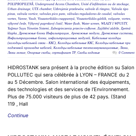
POLIPROPILENĂ
,
Underground Access Chambers
,
Unité d'infiltration ou de stockage
,
Urban drainage
,
UTX chamber
,
Uzbrojenie przelewów
,
valvole di ritegno
,
Valvula tipo
pinza
,
valvula vortice
,
valvulas pico pato
,
válvulas reguladoras de caudal
,
valvulas
vortex
,
Vanne
,
Vault
,
Visszatorlódás-csappantyú
,
Visszatorlódás-gátlók
,
volquete
,
vortex
,
výkyvné česle
,
Výkyvný paprskový čistič
,
Water flush
,
Water screen
,
WŁAZY I WPUSTY
,
Yağmur Suyu Yönetim Sistemi
,
Zabezpieczenia przeciw-cofkowe
,
Zajištění zádrže
,
Zpetná
klapka
,
Дренажные блоки Инфильтрация.
,
дренажные модули
,
Дренажные системы
,
Инфильтрационные блоки
,
инфильтрационных модулей
,
Кабельные колодцы
(колодцы кабельной связи - ККС)
,
Колодцы кабельные ККС
,
Колодцы кабельные при
подземной прокладке кабелей
,
Колодцы кабельные телекоммуникационные
,
Люки
,
Люки легкие
,
Опорные скобы
,
сертификат ТР
,
Скобы ходовые
0 Comment
HIDROSTANK sera présent à la proche édition su Salon
POLLUTEC qui sera célébrée à LYON – FRANCE du 2
au 5 Décembre. Salon international des équipements,
des technologies et des services de l’Environnement.
Plus de 75.000 visiteurs de plus de 42 pays. (Stand
119 , Hall
Continue