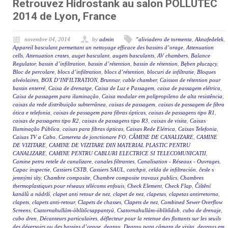
Retrouvez Hidrostank au salon POLLUTEC
2014 de Lyon, France
novembre 04, 2014
by
admin
"aliviadero de tormenta
,
Aknafedelek
,
Appareil basculant permettant un nettoyage efficace des bassins d’orage
,
Attenuation
cells
,
Attenuation crates
,
auget basculant
,
augets basculants
,
AV chambers
,
Balance
Regulator
,
bassin d’infiltration
,
bassin d’rétention
,
bassin de rétention
,
Bęben płuczący
,
Bloc de percolare
,
blocs d’infiltration
,
blocs d’rétention
,
blocuri de infiltratie
,
Bloques
alvéolaires
,
BOX D’INFILTRATION
,
Brunnar
,
cable chamber
,
Caisson de rétention pour
bassin enterré
,
Caixa de drenatge
,
Caixa de Luz e Passagem
,
caixa de passagem elétrica
,
Caixa de passagem para iluminação
,
Caixa modular em polipropileno de alta resistência
,
caixas da rede distribuição subterrânea
,
caixas de passagem
,
caixas de passagem de fibra
ótica e telefonia
,
caixas de passagem para fibras ópticas
,
caixas de passagens tipo R1
,
caixas de passagens tipo R2
,
caixas de passagens tipo R3
,
caixas de visita
,
Caixas
Iluminação Pública
,
caixas para fibras ópticas
,
Caixas Rede Elétrica
,
Caixas Telefonia
,
Caixas TV a Cabo
,
Camereta de jonctionare FO
,
CĂMINE DE CANALIZARE
,
CAMINE
DE VIZITARE
,
CAMINE DE VIZITARE DIN MATERIAL PLASTIC PENTRU
CANALIZARE
,
CAMINE PENTRU CABLURI ELECTRICE SI TELECOMUNICATII
,
Camine petru retele de canalizare
,
canales filtrantes
,
Canalisation - Réseaux - Ouvrages
,
Capac inspectie
,
Cassiers CSTB
,
Cassiers SAUL
,
catchpit
,
celda de infiltración
,
česle s
jemnými síty
,
Chambre composite
,
Chambre composite travaux publics
,
Chambres
thermoplastiques pour réseaux télécoms enfouis
,
Check Element
,
Check Flap
,
Čištění
kanálů a nádrží
,
clapet anti retour de nez
,
clapet de nez
,
clapetas
,
clapetas antirretorno
,
clapets
,
clapets anti-retour
,
Clapets de chasses
,
Clapets de nez
,
Combined Sewer Overflow
Screens
,
Csatornahullám-öblítőcsappantyú
,
Csatornahullám-öblítődob
,
cubo de drenaje
,
cubo dren
,
Décanteurs particulaires
,
déflecteur pour la retenue des flottants sur les seuils
des déversoirs ou des bassins d’orage
,
degrau
,
Degrau para câmara de visita
,
degraus em