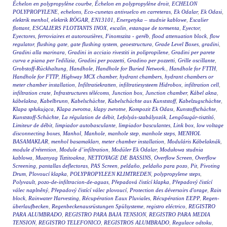
Échelon en polypropylène courbe
,
Échelon en polypropylène droit
,
ECHELON
POLYPROPYLENE
,
echelons
,
Eco-cunetas antivuelco en carreteras
,
Ek Odalar
,
Ek Odasi
,
elektrik menhol
,
elektrik RÖGAR
,
EN13101
,
Energetyka – studnie kablowe
,
Escalier
flottant
,
ESCALIERS FLOTTANTS INOX
,
escalin
,
estanque de tormenta
,
Eyector
,
Eyectores
,
ferroviaires et autoroutières
,
Finomszita - geréb
,
flood attenuation block
,
flow
regulator
,
flushing gate
,
gate flushing system
,
geoestructura
,
Grade Level Boxes
,
gradini
,
Gradini alla marinara
,
Gradini in acciaio rivestiti in polipropilene
,
Gradini per parete
curva e piana per l'edilizia
,
Gradini per pozzetti
,
Gradino per pozzetti
,
Grille oscillante
,
Grobstoff-Rückhaltung
,
Handhole
,
Handhole for Buried Network.
,
Handhole for FTTH
,
Handhole for FTTP
,
Highway MCX chamber
,
hydrant chambers
,
hydrant chambers or
meter chamber installation
,
Infiltratiekratten
,
infiltratiesysteem Hidrobox
,
infiltration cell
,
infiltration crate
,
Infrastructures télécoms
,
Junction box
,
Junction chamber
,
Kábel akna
,
kábelakna
,
Kabelbrunn
,
Kabelschächte
,
Kabelschächte aus Kunststoff
,
Kabelzugschächte
,
Klapa spłukująca
,
Klapa zwrotna
,
klapy zwrotne
,
Kompozit Ek Odası
,
Kunstoffschächte
,
Kunststoff-Schächte
,
La régulation de débit
,
Lefolyás-szabályozók
,
Lengősugár-tisztító
,
Limiteur de débit
,
limpiador autobasculante
,
limpiador basculantes
,
Link box
,
low voltage
disconnecting boxes
,
Manhol
,
Manhole
,
manhole step
,
manhole steps
,
MENHOL
BASAMAKLAR
,
menhol basamakları
,
meter chamber installation
,
Moduláris Kábelaknák
,
module d'rétention
,
Module d’infiltration
,
Modüler Ek Odalar
,
Modułowa studnia
kablowa
,
Muanyag Tiztitoakna
,
NETTOYAGE DE BASSINS
,
Overflow Screen
,
Overflow
Screening
,
pantallas deflectoras
,
PAS Screen
,
peldaño
,
peldaño para pozo
,
Pit
,
Pivoting
Drum
,
Plovoucí klapka
,
POLYPROPYLEEN KLIMTREDEN
,
polypropylene steps
,
Polyvault
,
pozo-de-infiltracion-de-aguas
,
Přepadová čistící klapka
,
Přepadový čistící
válec naplněný
,
Přepadový čistící válec plovoucí
,
Protection des déversoirs d'orage
,
Rain
block
,
Rainwater Harvesting
,
Récupération Eaux Pluviales
,
Récupération EEPP
,
Regen-
überlaufbecken
,
Regenbeckenausrüstungen Spülsysteme
,
registro eléctrico
,
REGISTRO
PARA ALUMBRADO
,
REGISTRO PARA BAJA TENSION
,
REGISTRO PARA MEDIA
TENSION
,
REGISTRO TELEFONICO
,
REGISTROS ALUMBRADO
,
Regulace odtoku
,