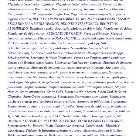
Přepadový čistící válec naplněný
,
Přepadový čistící válec plovoucí
,
Protection des
déversoirs d'orage
,
Rain block
,
Rainwater Harvesting
,
Récupération Eaux Pluviales
,
Récupération EEPP
,
Regen-überlaufbecken
,
Regenbeckenausrüstungen Spülsysteme
,
registro eléctrico
,
REGISTRO PARA ALUMBRADO
,
REGISTRO PARA BAJA TENSION
,
REGISTRO PARA MEDIA TENSION
,
REGISTRO TELEFONICO
,
REGISTROS
ALUMBRADO
,
Regulace odtoku
,
Regulacja odpływu ze zbiorników
,
Régulateur de débit
,
Régulateur de débit vortex
,
REGULATEUR VORTEX
,
Réseaux d'énergie
,
Réseaux
ferroviaires
,
Réseaux Télécoms
,
RÖGAR (MENHOL)
,
Rückstauklappe
,
Rückstausicherung
,
Rückstauventil
,
Šachtová stupadla
,
Šachtové kanalizační poklopy
,
SAUL
,
Schachtabdeckungen
,
Schwall-Spül-Klappe
,
Schwall-Spül-Trommel befüllt
,
Schwallspülung für Becken und Kanäle
,
Schwenk-Strahl-Reiniger
,
Schwimmklappe
,
Schwingrechen
,
Screening & Water Treatment
,
sistemas de limpieza autobasculantes
,
sistemas de limpieza basculantes
,
Sistemas de limpieza por clapetas
,
Sistemas de limpieza
por compuertas
,
Sistemas de limpieza por vacío
,
sisteme de infiltratie
,
Sita gęste
,
sito
wychyłowe
,
skrzynek rozsączających
,
Skrzynki retencyjno - rozsączające
,
Soakaway
attenuation units
,
Soakaway Modules
,
Spłukiwanie wychyłowe –ruchome
,
Spülkippen
,
Stauklappe
,
Steigbügel
,
steigelement
,
Steigelemente
,
stopnie podwójne powlekane
,
stopnie
powlekane
,
stopnie włazowe
,
Stopnie włazowe do studni PP
,
stopnie żeliwne
,
Stopnie
złazowe
,
Storm attenuation
,
Storm Cells
,
Storm overflow Screen
,
Storm Tank & Sewer
Cleansing
,
StormCrates
,
stormtank
,
Stormwater
,
Stormwater attenuation
,
Stormwater
discharge systems and combined sewer overflows
,
Stormwater infiltration
,
Stormwater
Management Solutions
,
Structure nid d’abeilles
,
Structures de infiltration modulaires
,
Structures de rétention modulaires
,
Studnia kablowa
,
Studnie kablowe
,
studnie kablowe
Typu SK
,
studnie kanalizacyjne
,
SUDS
,
Sustainable Urban Drainage Systems
,
SV
chambers
,
SYSTÈME DE NETTOYAGE CENTRAL POUR BASSINS CIRCULAIRES.
,
Systemy drenażu
,
Tamices
,
Tamiz
,
Tanques de tormenta
,
Tauchwände
,
Távközlési
aknaelemek
,
Télécom & Infrastructuresautoroutières
,
telecommunication joint box
,
Telekommunikationsverteiler
,
Telekomunikacja – studnie kablowe
,
Telekomünikasyon-