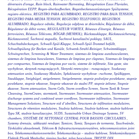
déversoirs d'orage
,
Rain block
,
Rainwater Harvesting
,
Récupération Eaux Pluviales
,
Récupération EEPP
,
Regen-überlaufbecken
,
Regenbeckenausrüstungen Spülsysteme
,
registro eléctrico
,
REGISTRO PARA ALUMBRADO
,
REGISTRO PARA BAJA TENSION
,
REGISTRO PARA MEDIA TENSION
,
REGISTRO TELEFONICO
,
REGISTROS
ALUMBRADO
,
Regulace odtoku
,
Regulacja odpływu ze zbiorników
,
Régulateur de débit
,
Régulateur de débit vortex
,
REGULATEUR VORTEX
,
Réseaux d'énergie
,
Réseaux
ferroviaires
,
Réseaux Télécoms
,
RÖGAR (MENHOL)
,
Rückstauklappe
,
Rückstausicherung
,
Rückstauventil
,
Šachtová stupadla
,
Šachtové kanalizační poklopy
,
SAUL
,
Schachtabdeckungen
,
Schwall-Spül-Klappe
,
Schwall-Spül-Trommel befüllt
,
Schwallspülung für Becken und Kanäle
,
Schwenk-Strahl-Reiniger
,
Schwimmklappe
,
Schwingrechen
,
Screening & Water Treatment
,
sistemas de limpieza autobasculantes
,
sistemas de limpieza basculantes
,
Sistemas de limpieza por clapetas
,
Sistemas de limpieza
por compuertas
,
Sistemas de limpieza por vacío
,
sisteme de infiltratie
,
Sita gęste
,
sito
wychyłowe
,
skrzynek rozsączających
,
Skrzynki retencyjno - rozsączające
,
Soakaway
attenuation units
,
Soakaway Modules
,
Spłukiwanie wychyłowe –ruchome
,
Spülkippen
,
Stauklappe
,
Steigbügel
,
steigelement
,
Steigelemente
,
stopnie podwójne powlekane
,
stopnie
powlekane
,
stopnie włazowe
,
Stopnie włazowe do studni PP
,
stopnie żeliwne
,
Stopnie
złazowe
,
Storm attenuation
,
Storm Cells
,
Storm overflow Screen
,
Storm Tank & Sewer
Cleansing
,
StormCrates
,
stormtank
,
Stormwater
,
Stormwater attenuation
,
Stormwater
discharge systems and combined sewer overflows
,
Stormwater infiltration
,
Stormwater
Management Solutions
,
Structure nid d’abeilles
,
Structures de infiltration modulaires
,
Structures de rétention modulaires
,
Studnia kablowa
,
Studnie kablowe
,
studnie kablowe
Typu SK
,
studnie kanalizacyjne
,
SUDS
,
Sustainable Urban Drainage Systems
,
SV
chambers
,
SYSTÈME DE NETTOYAGE CENTRAL POUR BASSINS CIRCULAIRES.
,
Systemy drenażu
,
szikkasztó rendszer
,
Tamices
,
Tamiz
,
Tanques de tormenta
,
Tauchwände
,
Távközlési aknaelemek
,
Télécom & Infrastructuresautoroutières
,
telecommunication joint
box
,
Telekommunikationsverteiler
,
Telekomunikacja – studnie kablowe
,
Telekomünikasyon-
Elektrik Plastik Menholler
,
tipping bucket
,
tolva basculante
,
TREPTE DIN