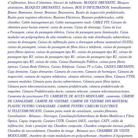
d’infiltration
,
blocs d’rétention
,
blocuri de infiltratie
,
BLOQUE DRENANTE
,
Bloques
alvéolaires
,
BLOQUES DRENANTES
,
bolones
,
BOX D’INFILTRATION
,
brøndkammer
,
Brønn
,
Brønnene
,
brunn
,
Brunnar
,
Brunnarna
,
Buzón de inspección prefabricado
,
Buzón para registros eléctricos
,
Buzones Eléctricos
,
Buzones prefabricados
,
cable
chamber
,
Cable management pit
,
Cable management vault
,
CABLE PIT
,
Caisson de
rétention pour bassin enterré
,
caixa de acesso
,
Caixa de drenatge
,
Caixa de Luz
e Passagem
,
caixa de passagem elétrica
,
Caixa de passagem para iluminação
,
Caixa
modular em polipropileno de alta resistência
,
caixas da rede distribuição subterrânea
,
caixas de drenagem
,
Caixas de infiltração para a drenagem urbana sustentável (SUDS)
,
caixas de passagem
,
caixas de passagem de fibra ótica e telefonia
,
caixas de passagem
para fibras ópticas
,
caixas de passagem tipo R1
,
caixas de passagem tipo R2
,
caixas de
passagem tipo R3
,
caixas de passagens tipo R1
,
caixas de passagens tipo R2
,
caixas de
passagens tipo R3
,
caixas de visita
,
Caixas Iluminação Pública
,
caixas para fibras
ópticas
,
Caixas Rede Elétrica
,
Caixas Telefonia
,
Caixas TV a Cabo
,
CAIXES DRENANTS
,
Caja drenante
,
Cajas drenantes
,
Camara de concreto
,
Camara de hormigon
,
Cámara de
inspección
,
camara de registro telefonica
,
cámara eléctrica
,
camara fibra
,
Cámara FTTH
,
camara modular
,
Cámara para ductos subterráneos
,
Cámara para fibra óptica
,
Cámara para telecomunicaciones
,
camara prefabricada
,
cámara prefabricada de
empalme
,
Cámara Prefabricadas ducto
,
camara telecom
,
camara telecomunicaciones
,
Camereta de jonctionare FO
,
CAMERETE DE ACCES MODULARE
,
cameretta
,
CĂMINE
DE CANALIZARE
,
CAMINE DE VIZITARE
,
CAMINE DE VIZITARE DIN MATERIAL
PLASTIC PENTRU CANALIZARE
,
CAMINE PENTRU CABLURI ELECTRICE
SI TELECOMUNICATII
,
Camine petru retele de canalizare
,
canales filtrantes
,
Canalisation - Réseaux - Ouvrages
,
CanalizaçãoSubterrânea de Redes Metálicas e Fibra
Óptica
,
Capac inspectie
,
Cassiers CSTB
,
Cassiers SAUL
,
catchpit
,
CATV
,
celda de
infiltración
,
česle s jemnými síty
,
Chambre composite
,
Chambre composite travaux publics
,
Chambre de raccordement
,
Chambre de tirage - Réseaux secs
,
CHAMBRE DE VISITE
MODULAIRE
,
chambre-de-visite-modulaire-en-polycarbonate
,
chambres d’équipement