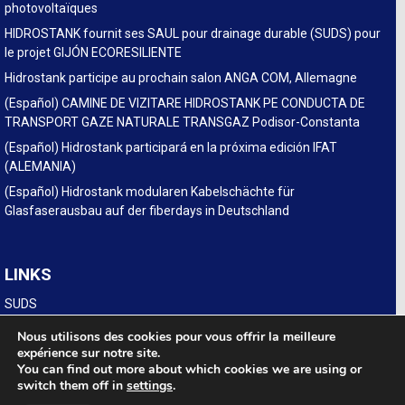
photovoltaïques
HIDROSTANK fournit ses SAUL pour drainage durable (SUDS) pour
le projet GIJÓN ECORESILIENTE
Hidrostank participe au prochain salon ANGA COM, Allemagne
(Español) CAMINE DE VIZITARE HIDROSTANK PE CONDUCTA DE
TRANSPORT GAZE NATURALE TRANSGAZ Podisor-Constanta
(Español) Hidrostank participará en la próxima edición IFAT
(ALEMANIA)
(Español) Hidrostank modularen Kabelschächte für
Glasfaserausbau auf der fiberdays in Deutschland
LINKS
SUDS
Legal
Nous utilisons des cookies pour vous offrir la meilleure
expérience sur notre site.
You can find out more about which cookies we are using or
switch them off in
settings
.
POL. INDUSTRIAL LA NAVA, Calle D Num 15. 31300 TAFALLA (NAVARRA ·