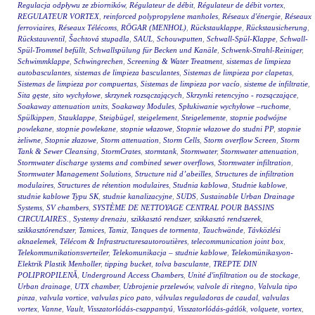
Regulacja odpływu ze zbiorników
,
Régulateur de débit
,
Régulateur de débit vortex
,
REGULATEUR VORTEX
,
reinforced polypropylene manholes
,
Réseaux d'énergie
,
Réseaux
ferroviaires
,
Réseaux Télécoms
,
RÖGAR (MENHOL)
,
Rückstauklappe
,
Rückstausicherung
,
Rückstauventil
,
Šachtová stupadla
,
SAUL
,
Schouwputten
,
Schwall-Spül-Klappe
,
Schwall-
Spül-Trommel befüllt
,
Schwallspülung für Becken und Kanäle
,
Schwenk-Strahl-Reiniger
,
Schwimmklappe
,
Schwingrechen
,
Screening & Water Treatment
,
sistemas de limpieza
autobasculantes
,
sistemas de limpieza basculantes
,
Sistemas de limpieza por clapetas
,
Sistemas de limpieza por compuertas
,
Sistemas de limpieza por vacío
,
sisteme de infiltratie
,
Sita gęste
,
sito wychyłowe
,
skrzynek rozsączających
,
Skrzynki retencyjno - rozsączające
,
Soakaway attenuation units
,
Soakaway Modules
,
Spłukiwanie wychyłowe –ruchome
,
Spülkippen
,
Stauklappe
,
Steigbügel
,
steigelement
,
Steigelemente
,
stopnie podwójne
powlekane
,
stopnie powlekane
,
stopnie włazowe
,
Stopnie włazowe do studni PP
,
stopnie
żeliwne
,
Stopnie złazowe
,
Storm attenuation
,
Storm Cells
,
Storm overflow Screen
,
Storm
Tank & Sewer Cleansing
,
StormCrates
,
stormtank
,
Stormwater
,
Stormwater attenuation
,
Stormwater discharge systems and combined sewer overflows
,
Stormwater infiltration
,
Stormwater Management Solutions
,
Structure nid d’abeilles
,
Structures de infiltration
modulaires
,
Structures de rétention modulaires
,
Studnia kablowa
,
Studnie kablowe
,
studnie kablowe Typu SK
,
studnie kanalizacyjne
,
SUDS
,
Sustainable Urban Drainage
Systems
,
SV chambers
,
SYSTÈME DE NETTOYAGE CENTRAL POUR BASSINS
CIRCULAIRES.
,
Systemy drenażu
,
szikkasztó rendszer
,
szikkasztó rendszerek
,
szikkasztórendszer
,
Tamices
,
Tamiz
,
Tanques de tormenta
,
Tauchwände
,
Távközlési
aknaelemek
,
Télécom & Infrastructuresautoroutières
,
telecommunication joint box
,
Telekommunikationsverteiler
,
Telekomunikacja – studnie kablowe
,
Telekomünikasyon-
Elektrik Plastik Menholler
,
tipping bucket
,
tolva basculante
,
TREPTE DIN
POLIPROPILENĂ
,
Underground Access Chambers
,
Unité d'infiltration ou de stockage
,
Urban drainage
,
UTX chamber
,
Uzbrojenie przelewów
,
valvole di ritegno
,
Valvula tipo
pinza
,
valvula vortice
,
valvulas pico pato
,
válvulas reguladoras de caudal
,
valvulas
vortex
,
Vanne
,
Vault
,
Visszatorlódás-csappantyú
,
Visszatorlódás-gátlók
,
volquete
,
vortex
,