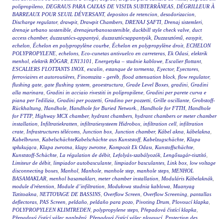
polipropileno
,
DEGRAUS PARA CAIXAS DE VISITA SUBTERRÂNEAS
,
DÉGRILLEUR À
BARREAUX POUR SEUIL DÉVERSANT
,
depositos de retencion
,
desodorizacion
,
Discharge regulator
,
drawpit
,
Drawpit Chambers
,
DRENAJ ŞAFTI
,
Drenaj sistemleri
,
drenaje urbano sostenible
,
drenajeurbanosostenible
,
duckbill style check valve
,
duct
access chamber
,
duzzasztócs-appantyú
,
duzzasztócsappantyúk
,
Duzzasztómű
,
easypit
,
echelon
,
Échelon en polypropylène courbe
,
Échelon en polypropylène droit
,
ECHELON
POLYPROPYLENE
,
echelons
,
Eco-cunetas antivuelco en carreteras
,
Ek Odasi
,
elektrik
menhol
,
elektrik RÖGAR
,
EN13101
,
Energetyka – studnie kablowe
,
Escalier flottant
,
ESCALIERS FLOTTANTS INOX
,
escalin
,
estanque de tormenta
,
Eyector
,
Eyectores
,
ferroviaires et autoroutières
,
Finomszita - geréb
,
flood attenuation block
,
flow regulator
,
flushing gate
,
gate flushing system
,
geoestructura
,
Grade Level Boxes
,
gradini
,
Gradini
alla marinara
,
Gradini in acciaio rivestiti in polipropilene
,
Gradini per parete curva e
piana per l'edilizia
,
Gradini per pozzetti
,
Gradino per pozzetti
,
Grille oscillante
,
Grobstoff-
Rückhaltung
,
Handhole
,
Handhole for Buried Network.
,
Handhole for FTTH
,
Handhole
for FTTP
,
Highway MCX chamber
,
hydrant chambers
,
hydrant chambers or meter chamber
installation
,
Infiltratiekratten
,
infiltratiesysteem Hidrobox
,
infiltration cell
,
infiltration
crate
,
Infrastructures télécoms
,
Junction box
,
Junction chamber
,
Kábel akna
,
kábelakna
,
Kabelbrunn
,
KabelschächteKabelschächte aus Kunststoff
,
Kabelzugschächte
,
Klapa
spłukująca
,
Klapa zwrotna
,
klapy zwrotne
,
Kompozit Ek Odası
,
Kunstoffschächte
,
Kunststoff-Schächte
,
La régulation de débit
,
Lefolyás-szabályozók
,
Lengősugár-tisztító
,
Limiteur de débit
,
limpiador autobasculante
,
limpiador basculantes
,
Link box
,
low voltage
disconnecting boxes
,
Manhol
,
Manhole
,
manhole step
,
manhole steps
,
MENHOL
BASAMAKLAR
,
menhol basamakları
,
meter chamber installation
,
Moduláris Kábelaknák
,
module d'rétention
,
Module d’infiltration
,
Modułowa studnia kablowa
,
Muanyag
Tiztitoakna
,
NETTOYAGE DE BASSINS
,
Overflow Screen
,
Overflow Screening
,
pantallas
deflectoras
,
PAS Screen
,
peldaño
,
peldaño para pozo
,
Pivoting Drum
,
Plovoucí klapka
,
POLYPROPYLEEN KLIMTREDEN
,
polypropylene steps
,
Přepadová čistící klapka
,
Přepadový čistící válec naplněný
,
Přepadový čistící válec plovoucí
,
Protection des