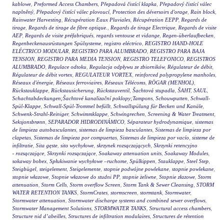
kablowe
,
Preformed Access Chambers
,
Přepadová čistící klapka
,
Přepadový čistící válec
naplněný
,
Přepadový čistící válec plovoucí
,
Protection des déversoirs d'orage
,
Rain block
,
Rainwater Harvesting
,
Récupération Eaux Pluviales
,
Récupération EEPP
,
Regards de
tirage
,
Regards de tirage de fibre optique.
,
Regards de tirage Electrique
,
Regards de visite
AEP
,
Regards de visite préfabriqués
,
regards ventouse et vidange
,
Regen-überlaufbecken
,
Regenbeckenausrüstungen Spülsysteme
,
registro eléctrico
,
REGISTRO HAND-HOLE
ELÉCTRICO MODULAR
,
REGISTRO PARA ALUMBRADO
,
REGISTRO PARA BAJA
TENSION
,
REGISTRO PARA MEDIA TENSION
,
REGISTRO TELEFONICO
,
REGISTROS
ALUMBRADO
,
Regulace odtoku
,
Regulacja odpływu ze zbiorników
,
Régulateur de débit
,
Régulateur de débit vortex
,
REGULATEUR VORTEX
,
reinforced polypropylene manholes
,
Réseaux d'énergie
,
Réseaux ferroviaires
,
Réseaux Télécoms
,
RÖGAR (MENHOL)
,
Rückstauklappe
,
Rückstausicherung
,
Rückstauventil
,
Šachtová stupadla
,
ŠAHT
,
SAUL
,
Schachtabdeckungen;Šachtové kanalizační poklopy;Tampons
,
Schouwputten
,
Schwall-
Spül-Klappe
,
Schwall-Spül-Trommel befüllt
,
Schwallspülung für Becken und Kanäle
,
Schwenk-Strahl-Reiniger
,
Schwimmklappe
,
Schwingrechen
,
Screening & Water Treatment
,
Seksjonsbrønn
,
SEPARADOR HIDRODINÁMICO
,
Séparateur hydrodynamique
,
sistemas
de limpieza autobasculantes
,
sistemas de limpieza basculantes
,
Sistemas de limpieza por
clapetas
,
Sistemas de limpieza por compuertas
,
Sistemas de limpieza por vacío
,
sisteme de
infiltratie
,
Sita gęste
,
sito wychyłowe
,
skrzynek rozsączających
,
Skrzynki retencyjno
- rozsączające
,
Skrzynki rozsączające
,
Soakaway attenuation units
,
Soakaway Modules
,
sokaway bobex
,
Spłukiwanie wychyłowe –ruchome
,
Spülkippen
,
Stauklappe
,
Steel Step
,
Steigbügel
,
steigelement
,
Steigelemente
,
stopnie podwójne powlekane
,
stopnie powlekane
,
stopnie włazowe
,
Stopnie włazowe do studni PP
,
stopnie żeliwne
,
Stopnie złazowe
,
Storm
attenuation
,
Storm Cells
,
Storm overflow Screen
,
Storm Tank & Sewer Cleansing
,
STORM
WATER RETENTION TANKS
,
StormCrates
,
stormscreen
,
stormtank
,
Stormwater
,
Stormwater attenuation
,
Stormwater discharge systems and combined sewer overflows
,
Stormwater Management Solutions
,
STORMWATER TANKS
,
Structural access chambers
,
Structure nid d’abeilles
,
Structures de infiltration modulaires
,
Structures de rétention