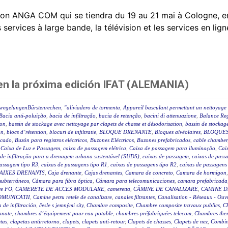
on ANGA COM qui se tiendra du 19 au 21 mai à Cologne, e
rvices à large bande, la télévision et les services en ligne
 en la próxima edición IFAT (ALEMANIA)
sregelungenBürstenrechen
,
"aliviadero de tormenta
,
Appareil basculant permettant un nettoyage 
Bacia anti-poluição
,
bacia de infiltração
,
bacia de retenção
,
bacini di attenuazione
,
Balance Reg
ion
,
bassin de stockage avec nettoyage par clapets de chasse et désodorisation
,
bassin de stockage
on
,
blocs d’rétention
,
blocuri de infiltratie
,
BLOQUE DRENANTE
,
Bloques alvéolaires
,
BLOQUES
icado
,
Buzón para registros eléctricos
,
Buzones Eléctricos
,
Buzones prefabricados
,
cable chamber
,
Caixa de Luz e Passagem
,
caixa de passagem elétrica
,
Caixa de passagem para iluminação
,
Caix
 de infiltração para a drenagem urbana sustentável (SUDS)
,
caixas de passagem
,
caixas de passa
passagem tipo R3
,
caixas de passagens tipo R1
,
caixas de passagens tipo R2
,
caixas de passagens
AIXES DRENANTS
,
Caja drenante
,
Cajas drenantes
,
Camara de concreto
,
Camara de hormigon
subterráneos
,
Cámara para fibra óptica
,
Cámara para telecomunicaciones
,
camara prefabricada
re FO
,
CAMERETE DE ACCES MODULARE
,
cameretta
,
CĂMINE DE CANALIZARE
,
CAMINE D
OMUNICATII
,
Camine petru retele de canalizare
,
canales filtrantes
,
Canalisation - Réseaux - Ouv
a de infiltración
,
česle s jemnými síty
,
Chambre composite
,
Chambre composite travaux publics
,
C
onate
,
chambres d’équipement pour eau potable
,
chambres préfabriquées telecom
,
Chambres ther
tas
,
clapetas antirretorno
,
clapets
,
clapets anti-retour
,
Clapets de chasses
,
Clapets de nez
,
Combin