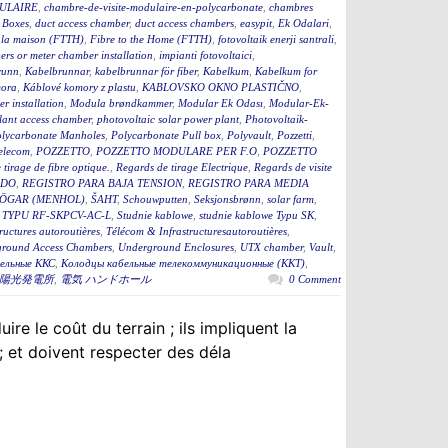
ULAIRE
,
chambre-de-visite-modulaire-en-polycarbonate
,
chambres
 Boxes
,
duct access chamber
,
duct access chambers
,
easypit
,
Ek Odalari
,
à la maison (FTTH)
,
Fibre to the Home (FTTH)
,
fotovoltaik enerji santrali
,
rs or meter chamber installation
,
impianti fotovoltaici
,
runn
,
Kabelbrunnar
,
kabelbrunnar för fiber
,
Kabelkum
,
Kabelkum for
ora
,
Káblové komory z plastu
,
KABLOVSKO OKNO PLASTIČNO
,
r installation
,
Modula brøndkammer
,
Modular Ek Odası
,
Modular-Ek-
lant access chamber
,
photovoltaic solar power plant
,
Photovoltaik-
lycarbonate Manholes
,
Polycarbonate Pull box
,
Polyvault
,
Pozzetti
,
Telecom
,
POZZETTO
,
POZZETTO MODULARE PER F.O
,
POZZETTO
tirage de fibre optique.
,
Regards de tirage Electrique
,
Regards de visite
ADO
,
REGISTRO PARA BAJA TENSION
,
REGISTRO PARA MEDIA
ÖGAR (MENHOL)
,
ŠAHT
,
Schouwputten
,
Seksjonsbrønn
,
solar farm
,
TYPU RF-SKPCV-AC-L
,
Studnie kablowe
,
studnie kablowe Typu SK
,
ructures autoroutières
,
Télécom & Infrastructuresautoroutières
,
round Access Chambers
,
Underground Enclosures
,
UTX chamber
,
Vault
,
ельные ККС
,
Колодцы кабельные телекоммуникационные (ККТ)
,
陽光発電所
,
電気 ハンドホール
0 Comment
re le coût du terrain ; ils impliquent la
; et doivent respecter des déla