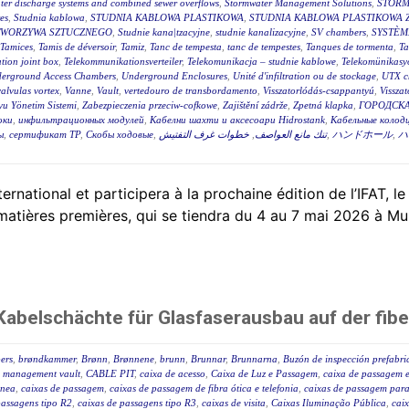
ter discharge systems and combined sewer overflows
,
Stormwater Management Solutions
,
STORM
es
,
Studnia kablowa
,
STUDNIA KABLOWA PLASTIKOWA
,
STUDNIA KABLOWA PLASTIKOWA 
TWORZYWA SZTUCZNEGO
,
Studnie kana|tzacyjne
,
studnie kanalizacyjne
,
SV chambers
,
SYSTÈM
Tamices
,
Tamis de déversoir
,
Tamiz
,
Tanc de tempesta
,
tanc de tempestes
,
Tanques de tormenta
,
T
tion joint box
,
Telekommunikationsverteiler
,
Telekomunikacja – studnie kablowe
,
Telekomünikasyo
erground Access Chambers
,
Underground Enclosures
,
Unité d'infiltration ou de stockage
,
UTX c
valvulas vortex
,
Vanne
,
Vault
,
vertedouro de transbordamento
,
Visszatorlódás-csappantyú
,
Vissza
u Yönetim Sistemi
,
Zabezpieczenia przeciw-cofkowe
,
Zajištění zádrže
,
Zpetná klapka
,
ГОРОДСКА
оки
,
инфильтрационных модулей
,
Кабелни шахти и аксесоари Hidrostank
,
Кабельные колодц
ы
,
сертификат ТР
,
Скобы ходовые
,
خطوات غرف التفتيش
,
تنك مانع العواصف
,
ハンドホール
,
ハ
tional et participera à la prochaine édition de l’IFAT, le
 matières premières, qui se tiendra du 4 au 7 mai 2026 à Mu
abelschächte für Glasfaserausbau auf der fibe
ers
,
brøndkammer
,
Brønn
,
Brønnene
,
brunn
,
Brunnar
,
Brunnarna
,
Buzón de inspección prefabr
 management vault
,
CABLE PIT
,
caixa de acesso
,
Caixa de Luz e Passagem
,
caixa de passagem e
ânea
,
caixas de passagem
,
caixas de passagem de fibra ótica e telefonia
,
caixas de passagem para 
passagens tipo R2
,
caixas de passagens tipo R3
,
caixas de visita
,
Caixas Iluminação Pública
,
caix