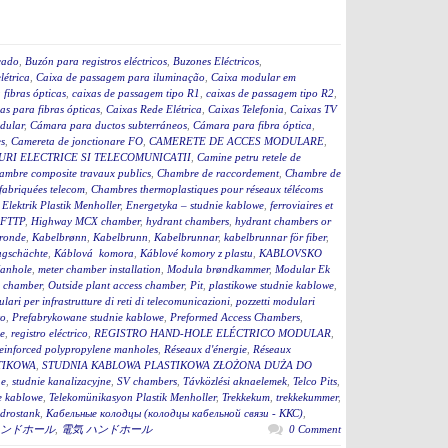
cado
,
Buzón para registros eléctricos
,
Buzones Eléctricos
,
létrica
,
Caixa de passagem para iluminação
,
Caixa modular em
fibras ópticas
,
caixas de passagem tipo R1
,
caixas de passagem tipo R2
,
as para fibras ópticas
,
Caixas Rede Elétrica
,
Caixas Telefonia
,
Caixas TV
dular
,
Cámara para ductos subterráneos
,
Cámara para fibra óptica
,
s
,
Camereta de jonctionare FO
,
CAMERETE DE ACCES MODULARE
,
RI ELECTRICE SI TELECOMUNICATII
,
Camine petru retele de
ambre composite travaux publics
,
Chambre de raccordement
,
Chambre de
fabriquées telecom
,
Chambres thermoplastiques pour réseaux télécoms
,
Elektrik Plastik Menholler
,
Energetyka – studnie kablowe
,
ferroviaires et
 FTTP
,
Highway MCX chamber
,
hydrant chambers
,
hydrant chambers or
ronde
,
Kabelbrønn
,
Kabelbrunn
,
Kabelbrunnar
,
kabelbrunnar för fiber
,
ugschächte
,
Káblová komora
,
Káblové komory z plastu
,
KABLOVSKO
anhole
,
meter chamber installation
,
Modula brøndkammer
,
Modular Ek
 chamber
,
Outside plant access chamber
,
Pit
,
plastikowe studnie kablowe
,
lari per infrastrutture di reti di telecomunicazioni
,
pozzetti modulari
to
,
Prefabrykowane studnie kablowe
,
Preformed Access Chambers
,
ge
,
registro eléctrico
,
REGISTRO HAND-HOLE ELÉCTRICO MODULAR
,
einforced polypropylene manholes
,
Réseaux d'énergie
,
Réseaux
TIKOWA
,
STUDNIA KABLOWA PLASTIKOWA ZŁOŻONA DUŻA DO
ne
,
studnie kanalizacyjne
,
SV chambers
,
Távközlési aknaelemek
,
Telco Pits
,
e kablowe
,
Telekomünikasyon Plastik Menholler
,
Trekkekum
,
trekkekummer
,
drostank
,
Кабельные колодцы (колодцы кабельной связи - ККС)
,
ンドホール
,
電気 ハンドホール
0 Comment