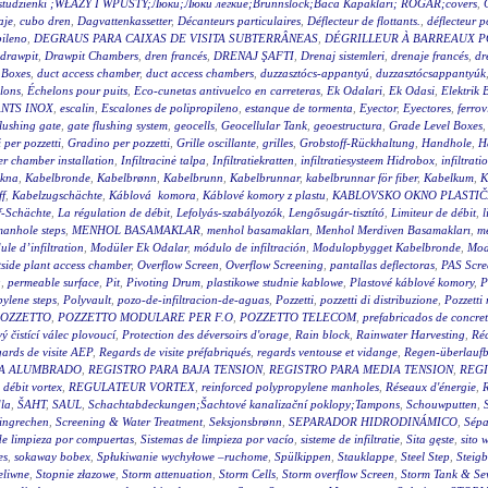
wy studzienki ;WŁAZY I WPUSTY;Люки;Люки легкие;Brunnslock;Baca Kapakları; RÖGAR;covers
,
aje
,
cubo dren
,
Dagvattenkassetter
,
Décanteurs particulaires
,
Déflecteur de flottants.
,
déflecteur p
pileno
,
DEGRAUS PARA CAIXAS DE VISITA SUBTERRÂNEAS
,
DÉGRILLEUR À BARREAUX P
drawpit
,
Drawpit Chambers
,
dren francés
,
DRENAJ ŞAFTI
,
Drenaj sistemleri
,
drenaje francés
,
dr
 Boxes
,
duct access chamber
,
duct access chambers
,
duzzasztócs-appantyú
,
duzzasztócsappantyúk
lons
,
Échelons pour puits
,
Eco-cunetas antivuelco en carreteras
,
Ek Odalari
,
Ek Odasi
,
Elektrik 
NTS INOX
,
escalin
,
Escalones de polipropileno
,
estanque de tormenta
,
Eyector
,
Eyectores
,
ferrov
flushing gate
,
gate flushing system
,
geocells
,
Geocellular Tank
,
geoestructura
,
Grade Level Boxes
 per pozzetti
,
Gradino per pozzetti
,
Grille oscillante
,
grilles
,
Grobstoff-Rückhaltung
,
Handhole
,
H
r chamber installation
,
Infiltracinė talpa
,
Infiltratiekratten
,
infiltratiesysteem Hidrobox
,
infiltrati
akna
,
Kabelbronde
,
Kabelbrønn
,
Kabelbrunn
,
Kabelbrunnar
,
kabelbrunnar för fiber
,
Kabelkum
,
K
ff
,
Kabelzugschächte
,
Káblová komora
,
Káblové komory z plastu
,
KABLOVSKO OKNO PLASTI
f-Schächte
,
La régulation de débit
,
Lefolyás-szabályozók
,
Lengősugár-tisztító
,
Limiteur de débit
,
l
anhole steps
,
MENHOL BASAMAKLAR
,
menhol basamakları
,
Menhol Merdiven Basamakları
,
me
le d’infiltration
,
Modüler Ek Odalar
,
módulo de infiltración
,
Modulopbygget Kabelbronde
,
Mod
side plant access chamber
,
Overflow Screen
,
Overflow Screening
,
pantallas deflectoras
,
PAS Scre
g
,
permeable surface
,
Pit
,
Pivoting Drum
,
plastikowe studnie kablowe
,
Plastové káblové komory
,
P
ylene steps
,
Polyvault
,
pozo-de-infiltracion-de-aguas
,
Pozzetti
,
pozzetti di distribuzione
,
Pozzetti
OZZETTO
,
POZZETTO MODULARE PER F.O
,
POZZETTO TELECOM
,
prefabricados de concre
 čistící válec plovoucí
,
Protection des déversoirs d'orage
,
Rain block
,
Rainwater Harvesting
,
Réc
ards de visite AEP
,
Regards de visite préfabriqués
,
regards ventouse et vidange
,
Regen-überlauf
RA ALUMBRADO
,
REGISTRO PARA BAJA TENSION
,
REGISTRO PARA MEDIA TENSION
,
REGI
 débit vortex
,
REGULATEUR VORTEX
,
reinforced polypropylene manholes
,
Réseaux d'énergie
,
R
la
,
ŠAHT
,
SAUL
,
Schachtabdeckungen;Šachtové kanalizační poklopy;Tampons
,
Schouwputten
,
ingrechen
,
Screening & Water Treatment
,
Seksjonsbrønn
,
SEPARADOR HIDRODINÁMICO
,
Sépa
de limpieza por compuertas
,
Sistemas de limpieza por vacío
,
sisteme de infiltratie
,
Sita gęste
,
sito 
es
,
sokaway bobex
,
Spłukiwanie wychyłowe –ruchome
,
Spülkippen
,
Stauklappe
,
Steel Step
,
Steig
eliwne
,
Stopnie złazowe
,
Storm attenuation
,
Storm Cells
,
Storm overflow Screen
,
Storm Tank & Se