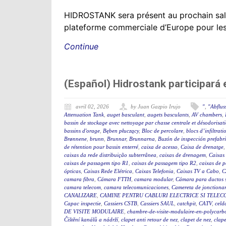
HIDROSTANK sera présent au prochain sal
plateforme commerciale d’Europe pour les se
Continue
(Español) Hidrostank participará
avril 02, 2026
by Juan Gazpio Irujo
"
,
"Abflus
Attenuation Tank
,
auget basculant
,
augets basculants
,
AV chambers
,
bassin de stockage avec nettoyage par chasse centrale et désodorisat
bassins d'orage
,
Bęben płuczący
,
Bloc de percolare
,
blocs d’infiltrati
Brønnene
,
brunn
,
Brunnar
,
Brunnarna
,
Buzón de inspección prefabr
de rétention pour bassin enterré
,
caixa de acesso
,
Caixa de drenatge
caixas da rede distribuição subterrânea
,
caixas de drenagem
,
Caixas
caixas de passagem tipo R1
,
caixas de passagem tipo R2
,
caixas de 
ópticas
,
Caixas Rede Elétrica
,
Caixas Telefonia
,
Caixas TV a Cabo
,
C
camara fibra
,
Cámara FTTH
,
camara modular
,
Cámara para ductos 
camara telecom
,
camara telecomunicaciones
,
Camereta de jonctiona
CANALIZARE
,
CAMINE PENTRU CABLURI ELECTRICE SI TELEC
Capac inspectie
,
Cassiers CSTB
,
Cassiers SAUL
,
catchpit
,
CATV
,
celd
DE VISITE MODULAIRE
,
chambre-de-visite-modulaire-en-polycarb
Čištění kanálů a nádrží
,
clapet anti retour de nez
,
clapet de nez
,
clape