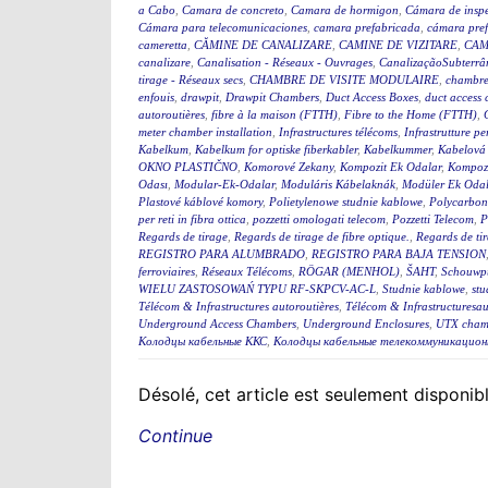
a Cabo
,
Camara de concreto
,
Camara de hormigon
,
Cámara de insp
Cámara para telecomunicaciones
,
camara prefabricada
,
cámara pre
cameretta
,
CĂMINE DE CANALIZARE
,
CAMINE DE VIZITARE
,
CAM
canalizare
,
Canalisation - Réseaux - Ouvrages
,
CanalizaçãoSubterrân
tirage - Réseaux secs
,
CHAMBRE DE VISITE MODULAIRE
,
chambre
enfouis
,
drawpit
,
Drawpit Chambers
,
Duct Access Boxes
,
duct access
autoroutières
,
fibre à la maison (FTTH)
,
Fibre to the Home (FTTH)
,
meter chamber installation
,
Infrastructures télécoms
,
Infrastrutture pe
Kabelkum
,
Kabelkum for optiske fiberkabler
,
Kabelkummer
,
Kabelová
OKNO PLASTIČNO
,
Komorové Zekany
,
Kompozit Ek Odalar
,
Kompozi
Odası
,
Modular-Ek-Odalar
,
Moduláris Kábelaknák
,
Modüler Ek Odal
Plastové káblové komory
,
Polietylenowe studnie kablowe
,
Polycarbon
per reti in fibra ottica
,
pozzetti omologati telecom
,
Pozzetti Telecom
,
P
Regards de tirage
,
Regards de tirage de fibre optique.
,
Regards de tir
REGISTRO PARA ALUMBRADO
,
REGISTRO PARA BAJA TENSION
ferroviaires
,
Réseaux Télécoms
,
RÖGAR (MENHOL)
,
ŠAHT
,
Schouwp
WIELU ZASTOSOWAŃ TYPU RF-SKPCV-AC-L
,
Studnie kablowe
,
stu
Télécom & Infrastructures autoroutières
,
Télécom & Infrastructuresau
Underground Access Chambers
,
Underground Enclosures
,
UTX cham
Колодцы кабельные ККС
,
Колодцы кабельные телекоммуникацион
Désolé, cet article est seulement disponi
Continue