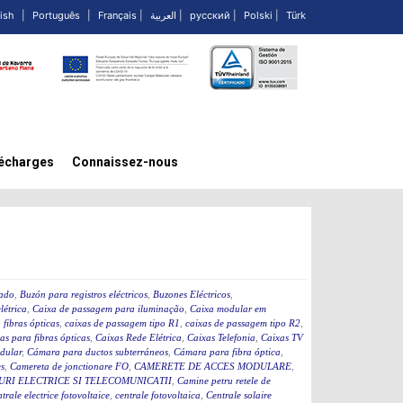
ish
|
Português
|
Français
|
العربية
|
русский
|
Polski
|
Türk
écharges
Connaissez-nous
cado
,
Buzón para registros eléctricos
,
Buzones Eléctricos
,
létrica
,
Caixa de passagem para iluminação
,
Caixa modular em
fibras ópticas
,
caixas de passagem tipo R1
,
caixas de passagem tipo R2
,
as para fibras ópticas
,
Caixas Rede Elétrica
,
Caixas Telefonia
,
Caixas TV
dular
,
Cámara para ductos subterráneos
,
Cámara para fibra óptica
,
s
,
Camereta de jonctionare FO
,
CAMERETE DE ACCES MODULARE
,
RI ELECTRICE SI TELECOMUNICATII
,
Camine petru retele de
ntrale electrice fotovoltaice
,
centrale fotovoltaica
,
Centrale solaire