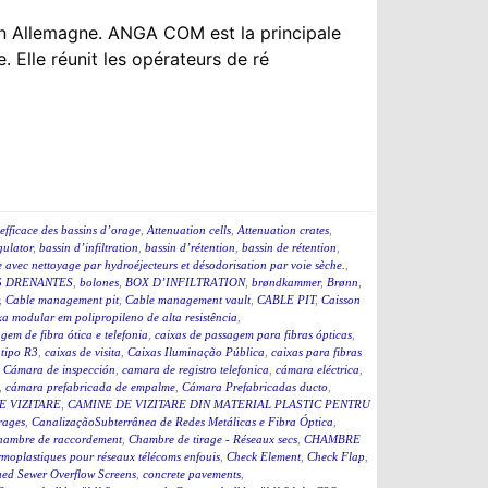
n Allemagne. ANGA COM est la principale
. Elle réunit les opérateurs de ré
efficace des bassins d’orage
,
Attenuation cells
,
Attenuation crates
,
ulator
,
bassin d’infiltration
,
bassin d’rétention
,
bassin de rétention
,
 avec nettoyage par hydroéjecteurs et désodorisation par voie sèche.
,
 DRENANTES
,
bolones
,
BOX D’INFILTRATION
,
brøndkammer
,
Brønn
,
,
Cable management pit
,
Cable management vault
,
CABLE PIT
,
Caisson
a modular em polipropileno de alta resistência
,
gem de fibra ótica e telefonia
,
caixas de passagem para fibras ópticas
,
 tipo R3
,
caixas de visita
,
Caixas Iluminação Pública
,
caixas para fibras
,
Cámara de inspección
,
camara de registro telefonica
,
cámara eléctrica
,
,
cámara prefabricada de empalme
,
Cámara Prefabricadas ducto
,
E VIZITARE
,
CAMINE DE VIZITARE DIN MATERIAL PLASTIC PENTRU
rages
,
CanalizaçãoSubterrânea de Redes Metálicas e Fibra Óptica
,
hambre de raccordement
,
Chambre de tirage - Réseaux secs
,
CHAMBRE
moplastiques pour réseaux télécoms enfouis
,
Check Element
,
Check Flap
,
ed Sewer Overflow Screens
,
concrete pavements
,