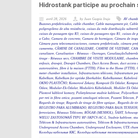
Hidrostank participe au prochai
avril 28, 2026
by Juan Gazpio Irujo
AV chamb
Buzones prefabricados
,
cable chamber
,
Cable management pit
,
Cable
polipropileno de alta resistência
,
caixas da rede distribuição subterr
caixas de passagem tipo R3
,
caixas de passagens tipo R1
,
caixas de 
a Cabo
,
Camara de concreto
,
Camara de hormigon
,
Cámara de insp
Cámara para telecomunicaciones
,
camara prefabricada
,
cámara pre
cameretta
,
CĂMINE DE CANALIZARE
,
CAMINE DE VIZITARE
,
CAM
canalizare
,
Canalisation - Réseaux - Ouvrages
,
CanalizaçãoSubterrân
tirage - Réseaux secs
,
CHAMBRE DE VISITE MODULAIRE
,
chambre
enfouis
,
drawpit
,
Drawpit Chambers
,
Duct Access Boxes
,
duct access
autoroutières
,
fibre à la maison (FTTH)
,
Fibre to the Home (FTTH)
,
meter chamber installation
,
Infrastructures télécoms
,
Infrastrutture pe
Kabelkum
,
Kabelkum for optiske fiberkabler
,
Kabelkummer
,
Kabelová
OKNO PLASTIČNO
,
Komorové Zekany
,
Kompozit Ek Odalar
,
Kompozi
Odası
,
Modular-Ek-Odalar
,
Moduláris Kábelaknák
,
Modüler Ek Odal
Plastové káblové komory
,
Polietylenowe studnie kablowe
,
Polycarbon
per reti in fibra ottica
,
pozzetti omologati telecom
,
Pozzetti Telecom
,
P
Regards de tirage
,
Regards de tirage de fibre optique.
,
Regards de tir
REGISTRO PARA ALUMBRADO
,
REGISTRO PARA BAJA TENSION
ferroviaires
,
Réseaux Télécoms
,
RÖGAR (MENHOL)
,
ŠAHT
,
Schouwp
WIELU ZASTOSOWAŃ TYPU RF-SKPCV-AC-L
,
Studnie kablowe
,
stu
Télécom & Infrastructures autoroutières
,
Télécom & Infrastructuresau
Underground Access Chambers
,
Underground Enclosures
,
UTX cham
Колодцы кабельные ККС
,
Колодцы кабельные телекоммуникацион