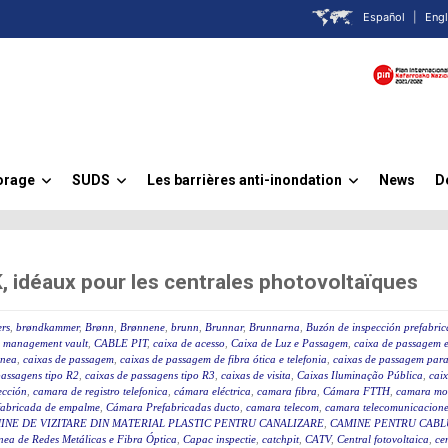
Español
|
Engl
orage
SUDS
Les barrières anti-inondation
News
D
»
»
»
idéaux pour les centrales photovoltaïques
rs
,
brøndkammer
,
Brønn
,
Brønnene
,
brunn
,
Brunnar
,
Brunnarna
,
Buzón de inspección prefabri
 management vault
,
CABLE PIT
,
caixa de acesso
,
Caixa de Luz e Passagem
,
caixa de passagem e
ânea
,
caixas de passagem
,
caixas de passagem de fibra ótica e telefonia
,
caixas de passagem para 
passagens tipo R2
,
caixas de passagens tipo R3
,
caixas de visita
,
Caixas Iluminação Pública
,
caix
ección
,
camara de registro telefonica
,
cámara eléctrica
,
camara fibra
,
Cámara FTTH
,
camara mo
fabricada de empalme
,
Cámara Prefabricadas ducto
,
camara telecom
,
camara telecomunicacione
INE DE VIZITARE DIN MATERIAL PLASTIC PENTRU CANALIZARE
,
CAMINE PENTRU CABLU
ea de Redes Metálicas e Fibra Óptica
,
Capac inspectie
,
catchpit
,
CATV
,
Central fotovoltaica
,
ce