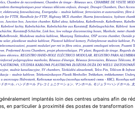
lics
,
Chambre de raccordement
,
Chambre de tirage - Réseaux secs
,
CHAMBRE DE VISITE MOD
mbres thermoplastiques pour réseaux télécoms enfouis
,
drawpit
,
Drawpit Chambers
,
Duct Access
er
,
elektrownię fotowoltaiczną
,
Energetyka – studnie kablowe
,
ferroviaires et autoroutières
,
fibre 
ole for FTTH
,
Handhole for FTTP
,
Highway MCX chamber
,
Huerta fotovolataica
,
hydrant chambe
box
,
Junction box
,
Junction chamber
,
Kábel akna
,
kábelakna
,
Kabelbronde
,
Kabelbrønn
,
Kabelb
,
Kabelové šachty
,
Kabelschächte
,
Kabelschächte aus Kunststoff
,
Kabelzugschächte
,
Káblová kom
schächte
,
Kunststoff-Schächte
,
Link box
,
low voltage disconnecting boxes
,
Manhole
,
meter chambe
Kabelbronde
,
Modułowa studnia kablowa
,
Muanyag Tiztitoakna
,
OSP access chamber
,
Outside p
ta solar
,
plastikowe studnie kablowe
,
Plastové káblové komory
,
Polietylenowe studnie kablowe
,
Po
i telecomunicazioni
,
pozzetti modulari per reti in fibra ottica
,
pozzetti omologati telecom
,
Pozzetti 
owe
,
Preformed Access Chambers
,
projet photovoltaïque
,
PV plant
,
Regards de tirage
,
Regards de 
istro eléctrico
,
REGISTRO HAND-HOLE ELÉCTRICO MODULAR
,
REGISTRO PARA ALUMBR
einforced polypropylene manholes
,
Réseaux d'énergie
,
Réseaux ferroviaires
,
Réseaux Télécoms
,
R
PLASTIKOWA
,
STUDNIA KABLOWA PLASTIKOWA ZŁOŻONA DUŻA DO WIELU ZASTOSOWAŃ 
acyjne
,
studnie kanalizacyjne
,
SV chambers
,
Távközlési aknaelemek
,
Telco Pits
,
Télécom & Infrast
ikacja – studnie kablowe
,
Telekomünikasyon Plastik Menholler
,
Trekkekum
,
trekkekummer
,
Underg
и аксесоари Hidrostank
,
Кабельные колодцы (колодцы кабельной связи - ККС)
,
Колодцы каб
ンドホール
,
ハンドホール テレコミュニケーション
,
マンホール
,
モジュラーハンドホール
,
太
énéralement implantés loin des centres urbains afin de rédui
, en particulier à proximité des postes de transformation 