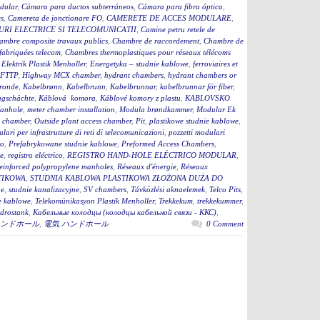
dular
,
Cámara para ductos subterráneos
,
Cámara para fibra óptica
,
s
,
Camereta de jonctionare FO
,
CAMERETE DE ACCES MODULARE
,
RI ELECTRICE SI TELECOMUNICATII
,
Camine petru retele de
ambre composite travaux publics
,
Chambre de raccordement
,
Chambre de
fabriquées telecom
,
Chambres thermoplastiques pour réseaux télécoms
,
Elektrik Plastik Menholler
,
Energetyka – studnie kablowe
,
ferroviaires et
 FTTP
,
Highway MCX chamber
,
hydrant chambers
,
hydrant chambers or
ronde
,
Kabelbrønn
,
Kabelbrunn
,
Kabelbrunnar
,
kabelbrunnar för fiber
,
ugschächte
,
Káblová komora
,
Káblové komory z plastu
,
KABLOVSKO
anhole
,
meter chamber installation
,
Modula brøndkammer
,
Modular Ek
 chamber
,
Outside plant access chamber
,
Pit
,
plastikowe studnie kablowe
,
lari per infrastrutture di reti di telecomunicazioni
,
pozzetti modulari
to
,
Prefabrykowane studnie kablowe
,
Preformed Access Chambers
,
ge
,
registro eléctrico
,
REGISTRO HAND-HOLE ELÉCTRICO MODULAR
,
einforced polypropylene manholes
,
Réseaux d'énergie
,
Réseaux
TIKOWA
,
STUDNIA KABLOWA PLASTIKOWA ZŁOŻONA DUŻA DO
ne
,
studnie kanalizacyjne
,
SV chambers
,
Távközlési aknaelemek
,
Telco Pits
,
e kablowe
,
Telekomünikasyon Plastik Menholler
,
Trekkekum
,
trekkekummer
,
drostank
,
Кабельные колодцы (колодцы кабельной связи - ККС)
,
ンドホール
,
電気 ハンドホール
0 Comment