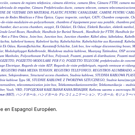
ección
,
camara de registro telefonica
,
cámara eléctrica
,
camara fibra
,
Cámara FTTH
,
camara mo
fabricada de empalme
,
Cámara Prefabricadas ducto
,
camara telecom
,
camara telecomunicacione
INE DE VIZITARE DIN MATERIAL PLASTIC PENTRU CANALIZARE
,
CAMINE PENTRU CABLU
ea de Redes Metálicas e Fibra Óptica
,
Capac inspectie
,
catchpit
,
CATV
,
Chambre composite
,
Ch
-de-visite-modulaire-en-polycarbonate
,
chambres d’équipement pour eau potable
,
chambres pré
 chamber
,
duct access chambers
,
easypit
,
Ek Odalari
,
Ek Odasi
,
Elektrik Bacaları
,
elektrik menhol
Grade Level Boxes
,
Handhole
,
Handhole for Buried Network.
,
Handhole for FTTH
,
Handhole for
r Reti a Fibra Ottica
,
Joint box
,
Junction box
,
Junction chamber
,
Kábel akna
,
kábelakna
,
Kabelb
 šachta
,
kabelové komory
,
Kabelové šachty
,
Kabelschächte
,
Kabelschächte aus Kunststoff
,
Kabelz
t Ek Odası
,
Kunstoffschächte
,
Kunststoff-Schächte
,
Link box
,
low voltage disconnecting boxes
,
M
ar
,
Modulopbygget Kabelbronde
,
Modułowa studnia kablowa
,
Muanyag Tiztitoakna
,
OSP access
ate Manholes
,
Polycarbonate Pull box
,
Polyvault
,
Pozzetti
,
pozzetti di distribuzione
,
Pozzetti modu
OZZETTO
,
POZZETTO MODULARE PER F.O
,
POZZETTO TELECOM
,
prefabricados de concre
age Electrique
,
Regards de visite AEP
,
Regards de visite préfabriqués
,
regards ventouse et vidan
,
REGISTRO PARA MEDIA TENSION
,
REGISTRO TELEFONICO
,
REGISTROS ALUMBRADO
,
r
utten
,
Seksjonsbrønn
,
Structural access chambers
,
Studnia kablowa
,
STUDNIA KABLOWA PLAS
dnie kablowe Typu SK
,
STUDNIE KABLOWE Z TWORZYWA SZTUCZNEGO
,
Studnie kana|tzacyj
toroutières
,
telecommunication joint box
,
Telekommunikationsverteiler
,
Telekomunikacja – studni
ber
,
Vault
,
VRD
,
ГОРОДСКАЯ КАБЕЛЬНАЯ КАНАЛИЗАЦИЯ
,
Кабелни шахти и аксесоари Hi
ные (ККТ)
,
ハンドホール
,
ハンドホール テレコミュニケーション
,
マンホール
,
モジュラーハ
ble en Espagnol Européen.