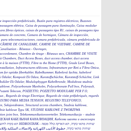
e inspección prefabricado
,
Buzón para registros eléctricos
,
Buzones
passagem elétrica
,
Caixa de passagem para iluminação
,
Caixa modular
ara fibras ópticas
,
caixas de passagens tipo R1
,
caixas de passagens tipo
amara de concreto
,
Camara de hormigon
,
Cámara de inspección
,
 para telecomunicaciones
,
camara prefabricada
,
cámara prefabricada de
,
CĂMINE DE CANALIZARE
,
CAMINE DE VIZITARE
,
CAMINE DE
Canalisation - Réseaux - Ouvrages
,
accordement
,
Chambre de tirage - Réseaux secs
,
CHAMBRE DE VISITE
it Chambers
,
Duct Access Boxes
,
duct access chamber
,
duct access
re à la maison (FTTH)
,
Fibre to the Home (FTTH)
,
Grade Level Boxes
,
stallation
,
Infrastructures télécoms
,
Infrastrutture per Reti a Fibra Ottica
,
m for optiske fiberkabler
,
Kabelkummer
,
Kabelová šachta
,
kabelové
k Odalar
,
Kompozit Ek Odası
,
Kunstoffschächte
,
Kunststoff-Schächte
,
Link
odüler Ek Odalar
,
Modulopbygget Kabelbronde
,
Modułowa studnia
kablowe
,
Polycarbonate Manholes
,
Polycarbonate Pull box
,
Polyvault
,
Pozzetti Telecom
,
POZZETTO
,
POZZETTO MODULARE PER F.O
,
que.
,
Regards de tirage Electrique
,
Regards de visite préfabriqués
,
regards
ISTRO PARA MEDIA TENSION
,
REGISTRO TELEFONICO
,
en
,
Seksjonsbrønn
,
Structural access chambers
,
Studnia kablowa
,
dnie kablowe Typu SK
,
STUDNIE KABLOWE Z TWORZYWA
ion joint box
,
Telekommunikationsverteiler
,
Telekomunikacja – studnie
ДСКАЯ КАБЕЛЬНАЯ КАНАЛИЗАЦИЯ
,
Кабелни шахти и аксесоари
תא הארקה כולל מכסה
,
תא בקרה לחשמל כולל מכסה 60 HIDROSTANK - שוחות מתאי בקרה
خطوط الأنابيب الكهربائية والاتصالات السلكية واللا
,
תא הארקה כולל מכסהB HIDROSTANK - שוחות מתאי בקרה