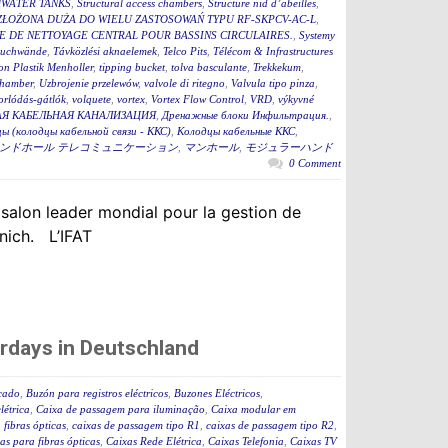
WATER TANKS
,
Structural access chambers
,
Structure nid d’abeilles
,
ZŁOŻONA DUŻA DO WIELU ZASTOSOWAŃ TYPU RF-SKPCV-AC-L
,
E DE NETTOYAGE CENTRAL POUR BASSINS CIRCULAIRES.
,
Systemy
auchwände
,
Távközlési aknaelemek
,
Telco Pits
,
Télécom & Infrastructures
n Plastik Menholler
,
tipping bucket
,
tolva basculante
,
Trekkekum
,
hamber
,
Uzbrojenie przelewów
,
valvole di ritegno
,
Valvula tipo pinza
,
torlódás-gátlók
,
volquete
,
vortex
,
Vortex Flow Control
,
VRD
,
výkyvné
Я КАБЕЛЬНАЯ КАНАЛИЗАЦИЯ
,
Дренажные блоки Инфильтрация.
,
ы (колодцы кабельной связи - ККС)
,
Колодцы кабельные ККС
,
ンドホール テレコミュニケーション
,
マンホール
,
モジュラーハンド
0 Comment
 salon leader mondial pour la gestion de
nich. L’IFAT
rdays in Deutschland
icado
,
Buzón para registros eléctricos
,
Buzones Eléctricos
,
létrica
,
Caixa de passagem para iluminação
,
Caixa modular em
fibras ópticas
,
caixas de passagem tipo R1
,
caixas de passagem tipo R2
,
as para fibras ópticas
,
Caixas Rede Elétrica
,
Caixas Telefonia
,
Caixas TV