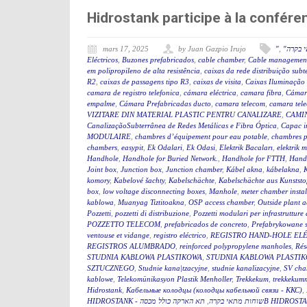
Hidrostank participe à la confé
mars 17, 2025
by Juan Gazpio Irujo
"
,
" בקרה
Eléctricos
,
Buzones prefabricados
,
cable chamber
,
Cable management
em polipropileno de alta resistência
,
caixas da rede distribuição sub
R2
,
caixas de passagens tipo R3
,
caixas de visita
,
Caixas Iluminação
camara de registro telefonica
,
cámara eléctrica
,
camara fibra
,
Cámar
empalme
,
Cámara Prefabricadas ducto
,
camara telecom
,
camara tel
VIZITARE DIN MATERIAL PLASTIC PENTRU CANALIZARE
,
CAMIN
CanalizaçãoSubterrânea de Redes Metálicas e Fibra Óptica
,
Capac i
MODULAIRE
,
chambres d’équipement pour eau potable
,
chambres p
chambers
,
easypit
,
Ek Odalari
,
Ek Odasi
,
Elektrik Bacaları
,
elektrik 
Handhole
,
Handhole for Buried Network.
,
Handhole for FTTH
,
Hand
Joint box
,
Junction box
,
Junction chamber
,
Kábel akna
,
kábelakna
,
komory
,
Kabelové šachty
,
Kabelschächte
,
Kabelschächte aus Kunststo
box
,
low voltage disconnecting boxes
,
Manhole
,
meter chamber instal
kablowa
,
Muanyag Tiztitoakna
,
OSP access chamber
,
Outside plant 
Pozzetti
,
pozzetti di distribuzione
,
Pozzetti modulari per infrastrutture 
POZZETTO TELECOM
,
prefabricados de concreto
,
Prefabrykowane 
ventouse et vidange
,
registro eléctrico
,
REGISTRO HAND-HOLE EL
REGISTROS ALUMBRADO
,
reinforced polypropylene manholes
,
Rés
STUDNIA KABLOWA PLASTIKOWA
,
STUDNIA KABLOWA PLASTIK
SZTUCZNEGO
,
Studnie kana|tzacyjne
,
studnie kanalizacyjne
,
SV cha
kablowe
,
Telekomünikasyon Plastik Menholler
,
Trekkekum
,
trekkekum
Hidrostank
,
Кабельные колодцы (колодцы кабельной связи - ККС)
,
,
HIDROSTANK - שוחות מתאי בקרה