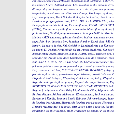
couvercles;Aknafedelek;Hatches ;Coperchi in ghisa;Rama i pokry
(Combined Sewer Outflow) tanks.
,
CSO retention tanks
,
cubo de dren
d’orage
,
degrau
,
Degrau para câmara de visita
,
degraus em polipro
tempestade
,
desodorizacion
,
déversoirs d'orage
,
Discharge regulator
,
Dry Paving System
,
Duck Bill
,
duckbill style check valve
,
Duct Access
Échelon en polypropylène droit
,
ECHELON POLYPROPYLENE
,
eche
Energetyka – studnie kablowe
,
Escalier flottant
,
ESCALIERS FLOTTA
(FTTH)
,
Finomszita - geréb
,
flood attenuation block
,
flow regulator
,
polipropilene
,
Gradini per parete curva e piana per l'edilizia
,
Gradini
Highway MCX chamber
,
hydrant chambers
,
hydrant chambers or mete
steps
,
Joint box
,
Junction box
,
Junction chamber
,
Kábel akna
,
kábel
komory
,
Kabelové šachty
,
Kabelschächte
,
Kabelschächte aus Kunststo
Kompozit Ek Odalar
,
Kompozit Ek Odası
,
Kunstoffschächte
,
Kunststof
disconnecting boxes
,
Manhole
,
manhole safety steps.
,
manhole step
,
m
Modular-Ek-Odalar
,
Moduláris Kábelaknák
,
module d'rétention
,
Modu
BASCULANTS
,
NETTOYAGE DE BASSINS
,
OSP access chamber
,
Out
peldaño
,
peldaño para pozo
,
permeable pavement
,
permeable pavin
Polycarbonate Pull box
,
POLYPROPYLEEN KLIMTREDEN
,
polyprop
per reti in fibra ottica
,
pozzetti omologati telecom
,
Pozzetti Telecom
,
P
Přepadová čistící klapka
,
Přepadový čistící válec naplněný
,
Přepadový
Regards de tirage de fibre optique.
,
Regards de tirage Electrique
,
Reg
REGISTRO HAND-HOLE ELÉCTRICO MODULAR
,
REGISTRO PA
Regulacja odpływu ze zbiorników
,
Régulateur de débit
,
Régulateur de
Rückstauklappe
,
Rückstausicherung
,
Rückstauventil
,
Šachtová stupad
Becken und Kanäle
,
Schwenk-Strahl-Reiniger
,
Schwimmklappe
,
Schw
de limpieza basculantes
,
Sistemas de limpieza por clapetas
,
Sistemas 
Skrzynki rozsączające
,
Soakaway attenuation units
,
Soakaway Modul
powlekane
,
stopnie włazowe
,
Stopnie włazowe do studni PP
,
stopnie ż