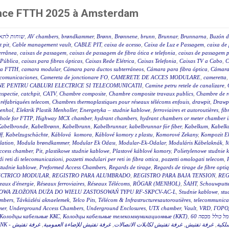
rence FTTH 2025 à Amsterdam
שוחות לתאי
,
AV chambers
,
brøndkammer
,
Brønn
,
Brønnene
,
brunn
,
Brunnar
,
Brunnarna
,
Buzón d
 pit
,
Cable management vault
,
CABLE PIT
,
caixa de acesso
,
Caixa de Luz e Passagem
,
caixa de 
terrânea
,
caixas de passagem
,
caixas de passagem de fibra ótica e telefonia
,
caixas de passagem p
 Pública
,
caixas para fibras ópticas
,
Caixas Rede Elétrica
,
Caixas Telefonia
,
Caixas TV a Cabo
,
C
a FTTH
,
camara modular
,
Cámara para ductos subterráneos
,
Cámara para fibra óptica
,
Cámara
ecomunicaciones
,
Camereta de jonctionare FO
,
CAMERETE DE ACCES MODULARE
,
cameretta
E PENTRU CABLURI ELECTRICE SI TELECOMUNICATII
,
Camine petru retele de canalizare
,
nspectie
,
catchpit
,
CATV
,
Chambre composite
,
Chambre composite travaux publics
,
Chambre de r
réfabriquées telecom
,
Chambres thermoplastiques pour réseaux télécoms enfouis
,
drawpit
,
Drawp
menhol
,
Elektrik Plastik Menholler
,
Energetyka – studnie kablowe
,
ferroviaires et autoroutières
,
fib
hole for FTTP
,
Highway MCX chamber
,
hydrant chambers
,
hydrant chambers or meter chamber in
Kabelbronde
,
Kabelbrønn
,
Kabelbrunn
,
Kabelbrunnar
,
kabelbrunnar för fiber
,
Kabelkum
,
Kabelku
ff
,
Kabelzugschächte
,
Káblová komora
,
Káblové komory z plastu
,
Komorové Zekany
,
Kompozit E
lation
,
Modula brøndkammer
,
Modular Ek Odası
,
Modular-Ek-Odalar
,
Moduláris Kábelaknák
,
M
access chamber
,
Pit
,
plastikowe studnie kablowe
,
Plastové káblové komory
,
Polietylenowe studnie 
di reti di telecomunicazioni
,
pozzetti modulari per reti in fibra ottica
,
pozzetti omologati telecom
,
studnie kablowe
,
Preformed Access Chambers
,
Regards de tirage
,
Regards de tirage de fibre opti
ÉCTRICO MODULAR
,
REGISTRO PARA ALUMBRADO
,
REGISTRO PARA BAJA TENSION
,
REG
eaux d'énergie
,
Réseaux ferroviaires
,
Réseaux Télécoms
,
RÖGAR (MENHOL)
,
ŠAHT
,
Schouwputt
OWA ZŁOŻONA DUŻA DO WIELU ZASTOSOWAŃ TYPU RF-SKPCV-AC-L
,
Studnie kablowe
,
stu
mbers
,
Távközlési aknaelemek
,
Telco Pits
,
Télécom & Infrastructuresautoroutières
,
telecommunicat
mer
,
Underground Access Chambers
,
Underground Enclosures
,
UTX chamber
,
Vault
,
VRD
,
ГОРО
Колодцы кабельные ККС
,
Колодцы кабельные телекоммуникационные (ККТ)
,
غرفة تفتيش
,
غرفة تفتيش للإضاءة العمومية
,
غرفة تفتيش لكابلات الاتصالات
,
غرفة تفتيش
,
سلكية