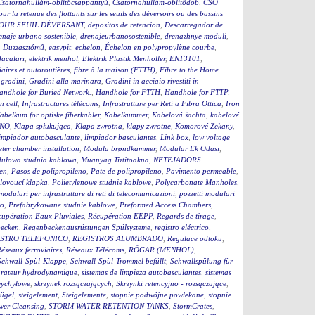
Csatornahullám-öblítőcsappantyú
,
Csatornahullám-öblítődob
,
CSO
our la retenue des flottants sur les seuils des déversoirs ou des bassins
OUR SEUIL DÉVERSANT
,
depositos de retencion
,
Descarregador de
enaje urbano sostenible
,
drenajeurbanosostenible
,
drenazhnye moduli
,
,
Duzzasztómű
,
easypit
,
echelon
,
Échelon en polypropylène courbe
,
Bacaları
,
elektrik menhol
,
Elektrik Plastik Menholler
,
EN13101
,
iaires et autoroutières
,
fibre à la maison (FTTH)
,
Fibre to the Home
,
gradini
,
Gradini alla marinara
,
Gradini in acciaio rivestiti in
andhole for Buried Network.
,
Handhole for FTTH
,
Handhole for FTTP
,
on cell
,
Infrastructures télécoms
,
Infrastrutture per Reti a Fibra Ottica
,
Iron
abelkum for optiske fiberkabler
,
Kabelkummer
,
Kabelová šachta
,
kabelové
ČNO
,
Klapa spłukująca
,
Klapa zwrotna
,
klapy zwrotne
,
Komorové Zekany
,
impiador autobasculante
,
limpiador basculantes
,
Link box
,
low voltage
ter chamber installation
,
Modula brøndkammer
,
Modular Ek Odası
,
ułowa studnia kablowa
,
Muanyag Tiztitoakna
,
NETEJADORS
en
,
Pasos de polipropileno
,
Pate de polipropileno
,
Pavimento permeable
,
lovoucí klapka
,
Polietylenowe studnie kablowe
,
Polycarbonate Manholes
,
 modulari per infrastrutture di reti di telecomunicazioni
,
pozzetti modulari
to
,
Prefabrykowane studnie kablowe
,
Preformed Access Chambers
,
upération Eaux Pluviales
,
Récupération EEPP
,
Regards de tirage
,
becken
,
Regenbeckenausrüstungen Spülsysteme
,
registro eléctrico
,
STRO TELEFONICO
,
REGISTROS ALUMBRADO
,
Regulace odtoku
,
éseaux ferroviaires
,
Réseaux Télécoms
,
RÖGAR (MENHOL)
,
Schwall-Spül-Klappe
,
Schwall-Spül-Trommel befüllt
,
Schwallspülung für
rateur hydrodynamique
,
sistemas de limpieza autobasculantes
,
sistemas
wychyłowe
,
skrzynek rozsączających
,
Skrzynki retencyjno - rozsączające
,
bügel
,
steigelement
,
Steigelemente
,
stopnie podwójne powlekane
,
stopnie
wer Cleansing
,
STORM WATER RETENTION TANKS
,
StormCrates
,