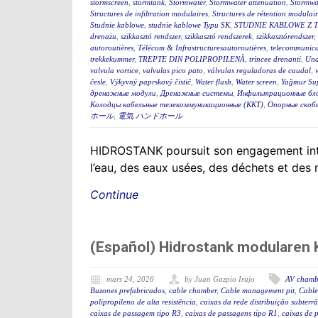
stormscreen
,
stormtank
,
Stormwater
,
Stormwater attenuation
,
Stormwa
Structures de infiltration modulaires
,
Structures de rétention modulair
Studnie kablowe
,
studnie kablowe Typu SK
,
STUDNIE KABLOWE Z 
drenażu
,
szikkasztó rendszer
,
szikkasztó rendszerek
,
szikkasztórendszer
,
autoroutières
,
Télécom & Infrastructuresautoroutières
,
telecommunica
trekkekummer
,
TREPTE DIN POLIPROPILENĂ
,
trincee drenanti
,
Und
valvula vortice
,
valvulas pico pato
,
válvulas reguladoras de caudal
,
česle
,
Výkyvný paprskový čistič
,
Water flush
,
Water screen
,
Yağmur Suy
дренажные модули
,
Дренажные системы
,
Инфильтрационные бл
Колодцы кабельные телекоммуникационные (ККТ)
,
Опорные скоб
ホール
,
電気 ハンドホール
HIDROSTANK poursuit son engagement interna
l’eau, des eaux usées, des déchets et des
Continue
(Español) Hidrostank modularen K
mars 24, 2026
by Juan Gazpio Irujo
AV chamb
Buzones prefabricados
,
cable chamber
,
Cable management pit
,
Cable
polipropileno de alta resistência
,
caixas da rede distribuição subterr
caixas de passagem tipo R3
,
caixas de passagens tipo R1
,
caixas de 