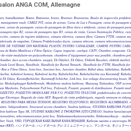
n salon ANGA COM, Allemagne
ers
,
brøndkammer
,
Brønn
,
Brønnene
,
brunn
,
Brunnar
,
Brunnarna
,
Buzón de inspección prefabri
 management vault
,
CABLE PIT
,
caixa de acesso
,
Caixa de Luz e Passagem
,
caixa de passagem e
ânea
,
caixas de passagem
,
caixas de passagem de fibra ótica e telefonia
,
caixas de passagem para 
passagens tipo R2
,
caixas de passagens tipo R3
,
caixas de visita
,
Caixas Iluminação Pública
,
caix
ección
,
camara de registro telefonica
,
cámara eléctrica
,
camara fibra
,
Cámara FTTH
,
camara mo
fabricada de empalme
,
Cámara Prefabricadas ducto
,
camara telecom
,
camara telecomunicacione
INE DE VIZITARE DIN MATERIAL PLASTIC PENTRU CANALIZARE
,
CAMINE PENTRU CABLU
ea de Redes Metálicas e Fibra Óptica
,
Capac inspectie
,
catchpit
,
CATV
,
Chambre composite
,
Ch
-de-visite-modulaire-en-polycarbonate
,
chambres d’équipement pour eau potable
,
chambres pré
 chamber
,
duct access chambers
,
easypit
,
Ek Odalari
,
Ek Odasi
,
Elektrik Bacaları
,
elektrik menhol
Grade Level Boxes
,
Handhole
,
Handhole for Buried Network.
,
Handhole for FTTH
,
Handhole for
r Reti a Fibra Ottica
,
Joint box
,
Junction box
,
Junction chamber
,
Kábel akna
,
kábelakna
,
Kabelb
 šachta
,
kabelové komory
,
Kabelové šachty
,
Kabelschächte
,
Kabelschächte aus Kunststoff
,
Kabelz
t Ek Odası
,
Kunstoffschächte
,
Kunststoff-Schächte
,
Link box
,
low voltage disconnecting boxes
,
M
ar
,
Modulopbygget Kabelbronde
,
Modułowa studnia kablowa
,
Muanyag Tiztitoakna
,
OSP access
ate Manholes
,
Polycarbonate Pull box
,
Polyvault
,
Pozzetti
,
pozzetti di distribuzione
,
Pozzetti modu
OZZETTO
,
POZZETTO MODULARE PER F.O
,
POZZETTO TELECOM
,
prefabricados de concre
age Electrique
,
Regards de visite AEP
,
Regards de visite préfabriqués
,
regards ventouse et vidan
,
REGISTRO PARA MEDIA TENSION
,
REGISTRO TELEFONICO
,
REGISTROS ALUMBRADO
,
r
utten
,
Seksjonsbrønn
,
Structural access chambers
,
Studnia kablowa
,
STUDNIA KABLOWA PLAS
dnie kablowe Typu SK
,
STUDNIE KABLOWE Z TWORZYWA SZTUCZNEGO
,
Studnie kana|tzacyj
toroutières
,
telecommunication joint box
,
Telekommunikationsverteiler
,
Telekomunikacja – studni
ber
,
Vault
,
VRD
,
ГОРОДСКАЯ КАБЕЛЬНАЯ КАНАЛИЗАЦИЯ
,
Кабелни шахти и аксесоари Hi
ные (ККТ)
,
ハンドホール
,
ハンドホール テレコミュニケーション
,
マンホール
,
モジュラーハ