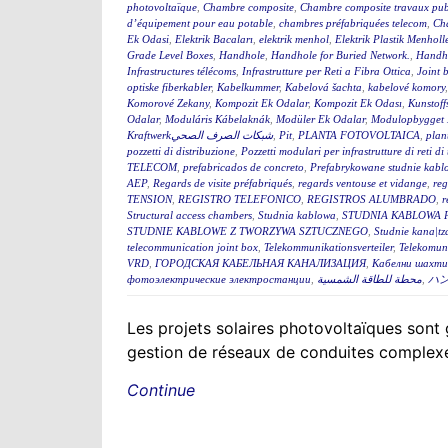
photovoltaïque
,
Chambre composite
,
Chambre composite travaux pub
d’équipement pour eau potable
,
chambres préfabriquées telecom
,
Cha
Ek Odasi
,
Elektrik Bacaları
,
elektrik menhol
,
Elektrik Plastik Menholl
Grade Level Boxes
,
Handhole
,
Handhole for Buried Network.
,
Handh
Infrastructures télécoms
,
Infrastrutture per Reti a Fibra Ottica
,
Joint 
optiske fiberkabler
,
Kabelkummer
,
Kabelová šachta
,
kabelové komory
Komorové Zekany
,
Kompozit Ek Odalar
,
Kompozit Ek Odası
,
Kunstoff
Odalar
,
Moduláris Kábelaknák
,
Modüler Ek Odalar
,
Modulopbygget 
Kraftwerkشبكات الصرف الصحي
,
Pit
,
PLANTA FOTOVOLTAICA
,
plan
pozzetti di distribuzione
,
Pozzetti modulari per infrastrutture di reti d
TELECOM
,
prefabricados de concreto
,
Prefabrykowane studnie kabl
AEP
,
Regards de visite préfabriqués
,
regards ventouse et vidange
,
reg
TENSION
,
REGISTRO TELEFONICO
,
REGISTROS ALUMBRADO
,
r
Structural access chambers
,
Studnia kablowa
,
STUDNIA KABLOWA 
STUDNIE KABLOWE Z TWORZYWA SZTUCZNEGO
,
Studnie kana|tz
telecommunication joint box
,
Telekommunikationsverteiler
,
Telekomun
VRD
,
ГОРОДСКАЯ КАБЕЛЬНАЯ КАНАЛИЗАЦИЯ
,
Кабелни шахти 
фотоэлектрические электростанции
,
محطة للطاقة الشمسية
,
ハ
Les projets solaires photovoltaïques sont g
gestion de réseaux de conduites complexes
Continue