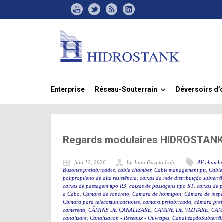
Enterprise
Réseau-Souterrain
Déversoirs d’
»
Regards modulaires HIDROSTANK, 
juin 12, 2026
by Juan Gazpio Irujo
AV chambe
Buzones prefabricados
,
cable chamber
,
Cable management pit
,
Cable
polipropileno de alta resistência
,
caixas da rede distribuição subterr
caixas de passagem tipo R3
,
caixas de passagens tipo R1
,
caixas de 
a Cabo
,
Camara de concreto
,
Camara de hormigon
,
Cámara de insp
Cámara para telecomunicaciones
,
camara prefabricada
,
cámara pre
cameretta
,
CĂMINE DE CANALIZARE
,
CAMINE DE VIZITARE
,
CAM
canalizare
,
Canalisation - Réseaux - Ouvrages
,
CanalizaçãoSubterrân