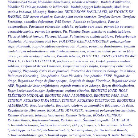
Modular-Ek-Odalar
,
Moduláris Kábelaknák
,
module d'rétention
,
Module d’infiltration
,
Modüler Ek Odalar
,
módulo de infiltración
,
Modulopbygget Kabelbronde
,
Modułowa
studnia kablowa
,
Muanyag Tiztitoakna
,
NETEJADORS BASCULANTS
,
NETTOYAGE DE
BASSINS
,
OSP access chamber
,
Outside plant access chamber
,
Overflow Screen
,
Overflow
Screening
,
pantallas deflectoras
,
PAS Screen
,
Pasos de polipropileno
,
Pate de
polipropileno
,
Pavimento permeable
,
peldaño
,
peldaño para pozo
,
permeable pavement
,
permeable paving
,
permeable surface
,
Pit
,
Pivoting Drum
,
plastikowe studnie kablowe
,
Plastové káblové komory
,
Plovoucí klapka
,
Polietylenowe studnie kablowe
,
Polycarbonate
Manholes
,
Polycarbonate Pull box
,
POLYPROPYLEEN KLIMTREDEN
,
polypropylene
steps
,
Polyvault
,
pozo-de-infiltracion-de-aguas
,
Pozzetti
,
pozzetti di distribuzione
,
Pozzetti
modulari per infrastrutture di reti di telecomunicazioni
,
pozzetti modulari per reti in fibra
ottica
,
pozzetti omologati telecom
,
Pozzetti Telecom
,
POZZETTO
,
POZZETTO MODULARE
PER F.O
,
POZZETTO TELECOM
,
prefabricados de concreto
,
Prefabrykowane studnie
kablowe
,
Preformed Access Chambers
,
Přepadová čistící klapka
,
Přepadový čistící válec
naplněný
,
Přepadový čistící válec plovoucí
,
Protection des déversoirs d'orage
,
Rain block
,
Rainwater Harvesting
,
Récupération Eaux Pluviales
,
Récupération EEPP
,
Regards de
tirage
,
Regards de tirage de fibre optique.
,
Regards de tirage Electrique
,
Regards de visite
AEP
,
Regards de visite préfabriqués
,
regards ventouse et vidange
,
Regen-überlaufbecken
,
Regenbeckenausrüstungen Spülsysteme
,
registro eléctrico
,
REGISTRO HAND-HOLE
ELÉCTRICO MODULAR
,
REGISTRO PARA ALUMBRADO
,
REGISTRO PARA BAJA
TENSION
,
REGISTRO PARA MEDIA TENSION
,
REGISTRO TELEFONICO
,
REGISTROS
ALUMBRADO
,
Regulace odtoku
,
Regulacja odpływu ze zbiorników
,
Régulateur de débit
,
Régulateur de débit vortex
,
REGULATEUR VORTEX
,
reinforced polypropylene manholes
,
Réseaux d'énergie
,
Réseaux ferroviaires
,
Réseaux Télécoms
,
RÖGAR (MENHOL)
,
Rückstauklappe
,
Rückstausicherung
,
Rückstauventil
,
Šachtová stupadla
,
ŠAHT
,
SAUL
,
Schachtabdeckungen;Šachtové kanalizační poklopy;Tampons
,
Schouwputten
,
Schwall-
Spül-Klappe
,
Schwall-Spül-Trommel befüllt
,
Schwallspülung für Becken und Kanäle
,
Schwenk-Strahl-Reiniger
,
Schwimmklappe
,
Schwingrechen
,
Screening & Water Treatment
,