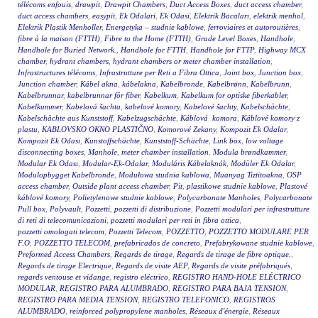
télécoms enfouis
,
drawpit
,
Drawpit Chambers
,
Duct Access Boxes
,
duct access chamber
,
duct access chambers
,
easypit
,
Ek Odalari
,
Ek Odasi
,
Elektrik Bacaları
,
elektrik menhol
,
Elektrik Plastik Menholler
,
Energetyka – studnie kablowe
,
ferroviaires et autoroutières
,
fibre à la maison (FTTH)
,
Fibre to the Home (FTTH)
,
Grade Level Boxes
,
Handhole
,
Handhole for Buried Network.
,
Handhole for FTTH
,
Handhole for FTTP
,
Highway MCX
chamber
,
hydrant chambers
,
hydrant chambers or meter chamber installation
,
Infrastructures télécoms
,
Infrastrutture per Reti a Fibra Ottica
,
Joint box
,
Junction box
,
Junction chamber
,
Kábel akna
,
kábelakna
,
Kabelbronde
,
Kabelbrønn
,
Kabelbrunn
,
Kabelbrunnar
,
kabelbrunnar för fiber
,
Kabelkum
,
Kabelkum for optiske fiberkabler
,
Kabelkummer
,
Kabelová šachta
,
kabelové komory
,
Kabelové šachty
,
Kabelschächte
,
Kabelschächte aus Kunststoff
,
Kabelzugschächte
,
Káblová komora
,
Káblové komory z
plastu
,
KABLOVSKO OKNO PLASTIČNO
,
Komorové Zekany
,
Kompozit Ek Odalar
,
Kompozit Ek Odası
,
Kunstoffschächte
,
Kunststoff-Schächte
,
Link box
,
low voltage
disconnecting boxes
,
Manhole
,
meter chamber installation
,
Modula brøndkammer
,
Modular Ek Odası
,
Modular-Ek-Odalar
,
Moduláris Kábelaknák
,
Modüler Ek Odalar
,
Modulopbygget Kabelbronde
,
Modułowa studnia kablowa
,
Muanyag Tiztitoakna
,
OSP
access chamber
,
Outside plant access chamber
,
Pit
,
plastikowe studnie kablowe
,
Plastové
káblové komory
,
Polietylenowe studnie kablowe
,
Polycarbonate Manholes
,
Polycarbonate
Pull box
,
Polyvault
,
Pozzetti
,
pozzetti di distribuzione
,
Pozzetti modulari per infrastrutture
di reti di telecomunicazioni
,
pozzetti modulari per reti in fibra ottica
,
pozzetti omologati telecom
,
Pozzetti Telecom
,
POZZETTO
,
POZZETTO MODULARE PER
F.O
,
POZZETTO TELECOM
,
prefabricados de concreto
,
Prefabrykowane studnie kablowe
,
Preformed Access Chambers
,
Regards de tirage
,
Regards de tirage de fibre optique.
,
Regards de tirage Electrique
,
Regards de visite AEP
,
Regards de visite préfabriqués
,
regards ventouse et vidange
,
registro eléctrico
,
REGISTRO HAND-HOLE ELÉCTRICO
MODULAR
,
REGISTRO PARA ALUMBRADO
,
REGISTRO PARA BAJA TENSION
,
REGISTRO PARA MEDIA TENSION
,
REGISTRO TELEFONICO
,
REGISTROS
ALUMBRADO
,
reinforced polypropylene manholes
,
Réseaux d'énergie
,
Réseaux