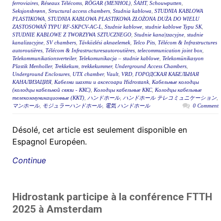
ferroviaires
,
Réseaux Télécoms
,
RÖGAR (MENHOL)
,
ŠAHT
,
Schouwputten
,
Seksjonsbrønn
,
Structural access chambers
,
Studnia kablowa
,
STUDNIA KABLOWA
PLASTIKOWA
,
STUDNIA KABLOWA PLASTIKOWA ZŁOŻONA DUŻA DO WIELU
ZASTOSOWAŃ TYPU RF-SKPCV-AC-L
,
Studnie kablowe
,
studnie kablowe Typu SK
,
STUDNIE KABLOWE Z TWORZYWA SZTUCZNEGO
,
Studnie kana|tzacyjne
,
studnie
kanalizacyjne
,
SV chambers
,
Távközlési aknaelemek
,
Telco Pits
,
Télécom & Infrastructures
autoroutières
,
Télécom & Infrastructuresautoroutières
,
telecommunication joint box
,
Telekommunikationsverteiler
,
Telekomunikacja – studnie kablowe
,
Telekomünikasyon
Plastik Menholler
,
Trekkekum
,
trekkekummer
,
Underground Access Chambers
,
Underground Enclosures
,
UTX chamber
,
Vault
,
VRD
,
ГОРОДСКАЯ КАБЕЛЬНАЯ
КАНАЛИЗАЦИЯ
,
Кабелни шахти и аксесоари Hidrostank
,
Кабельные колодцы
(колодцы кабельной связи - ККС)
,
Колодцы кабельные ККС
,
Колодцы кабельные
телекоммуникационные (ККТ)
,
ハンドホール
,
ハンドホール テレコミュニケーション
,
マンホール
,
モジュラーハンドホール
,
電気 ハンドホール
0 Comment
Désolé, cet article est seulement disponible en
Espagnol Européen.
Continue
Hidrostank participe à la conférence FTTH
2025 à Amsterdam