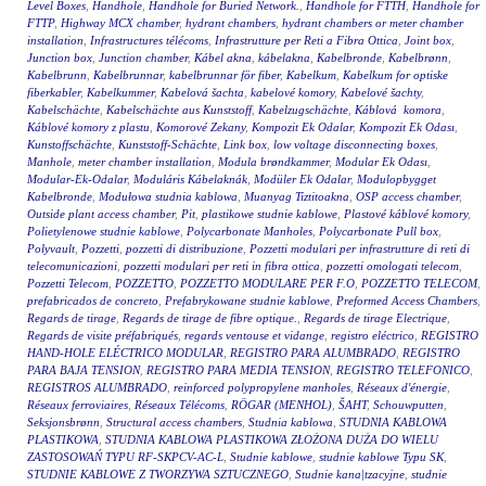
Level Boxes
,
Handhole
,
Handhole for Buried Network.
,
Handhole for FTTH
,
Handhole for
FTTP
,
Highway MCX chamber
,
hydrant chambers
,
hydrant chambers or meter chamber
installation
,
Infrastructures télécoms
,
Infrastrutture per Reti a Fibra Ottica
,
Joint box
,
Junction box
,
Junction chamber
,
Kábel akna
,
kábelakna
,
Kabelbronde
,
Kabelbrønn
,
Kabelbrunn
,
Kabelbrunnar
,
kabelbrunnar för fiber
,
Kabelkum
,
Kabelkum for optiske
fiberkabler
,
Kabelkummer
,
Kabelová šachta
,
kabelové komory
,
Kabelové šachty
,
Kabelschächte
,
Kabelschächte aus Kunststoff
,
Kabelzugschächte
,
Káblová komora
,
Káblové komory z plastu
,
Komorové Zekany
,
Kompozit Ek Odalar
,
Kompozit Ek Odası
,
Kunstoffschächte
,
Kunststoff-Schächte
,
Link box
,
low voltage disconnecting boxes
,
Manhole
,
meter chamber installation
,
Modula brøndkammer
,
Modular Ek Odası
,
Modular-Ek-Odalar
,
Moduláris Kábelaknák
,
Modüler Ek Odalar
,
Modulopbygget
Kabelbronde
,
Modułowa studnia kablowa
,
Muanyag Tiztitoakna
,
OSP access chamber
,
Outside plant access chamber
,
Pit
,
plastikowe studnie kablowe
,
Plastové káblové komory
,
Polietylenowe studnie kablowe
,
Polycarbonate Manholes
,
Polycarbonate Pull box
,
Polyvault
,
Pozzetti
,
pozzetti di distribuzione
,
Pozzetti modulari per infrastrutture di reti di
telecomunicazioni
,
pozzetti modulari per reti in fibra ottica
,
pozzetti omologati telecom
,
Pozzetti Telecom
,
POZZETTO
,
POZZETTO MODULARE PER F.O
,
POZZETTO TELECOM
,
prefabricados de concreto
,
Prefabrykowane studnie kablowe
,
Preformed Access Chambers
,
Regards de tirage
,
Regards de tirage de fibre optique.
,
Regards de tirage Electrique
,
Regards de visite préfabriqués
,
regards ventouse et vidange
,
registro eléctrico
,
REGISTRO
HAND-HOLE ELÉCTRICO MODULAR
,
REGISTRO PARA ALUMBRADO
,
REGISTRO
PARA BAJA TENSION
,
REGISTRO PARA MEDIA TENSION
,
REGISTRO TELEFONICO
,
REGISTROS ALUMBRADO
,
reinforced polypropylene manholes
,
Réseaux d'énergie
,
Réseaux ferroviaires
,
Réseaux Télécoms
,
RÖGAR (MENHOL)
,
ŠAHT
,
Schouwputten
,
Seksjonsbrønn
,
Structural access chambers
,
Studnia kablowa
,
STUDNIA KABLOWA
PLASTIKOWA
,
STUDNIA KABLOWA PLASTIKOWA ZŁOŻONA DUŻA DO WIELU
ZASTOSOWAŃ TYPU RF-SKPCV-AC-L
,
Studnie kablowe
,
studnie kablowe Typu SK
,
STUDNIE KABLOWE Z TWORZYWA SZTUCZNEGO
,
Studnie kana|tzacyjne
,
studnie