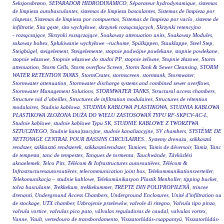
Seksjonsbrønn
,
SEPARADOR HIDRODINÁMICO
,
Séparateur hydrodynamique
,
sistemas
de limpieza autobasculantes
,
sistemas de limpieza basculantes
,
Sistemas de limpieza por
clapetas
,
Sistemas de limpieza por compuertas
,
Sistemas de limpieza por vacío
,
sisteme de
infiltratie
,
Sita gęste
,
sito wychyłowe
,
skrzynek rozsączających
,
Skrzynki retencyjno
- rozsączające
,
Skrzynki rozsączające
,
Soakaway attenuation units
,
Soakaway Modules
,
sokaway bobex
,
Spłukiwanie wychyłowe –ruchome
,
Spülkippen
,
Stauklappe
,
Steel Step
,
Steigbügel
,
steigelement
,
Steigelemente
,
stopnie podwójne powlekane
,
stopnie powlekane
,
stopnie włazowe
,
Stopnie włazowe do studni PP
,
stopnie żeliwne
,
Stopnie złazowe
,
Storm
attenuation
,
Storm Cells
,
Storm overflow Screen
,
Storm Tank & Sewer Cleansing
,
STORM
WATER RETENTION TANKS
,
StormCrates
,
stormscreen
,
stormtank
,
Stormwater
,
Stormwater attenuation
,
Stormwater discharge systems and combined sewer overflows
,
Stormwater Management Solutions
,
STORMWATER TANKS
,
Structural access chambers
,
Structure nid d’abeilles
,
Structures de infiltration modulaires
,
Structures de rétention
modulaires
,
Studnia kablowa
,
STUDNIA KABLOWA PLASTIKOWA
,
STUDNIA KABLOWA
PLASTIKOWA ZŁOŻONA DUŻA DO WIELU ZASTOSOWAŃ TYPU RF-SKPCV-AC-L
,
Studnie kablowe
,
studnie kablowe Typu SK
,
STUDNIE KABLOWE Z TWORZYWA
SZTUCZNEGO
,
Studnie kana|tzacyjne
,
studnie kanalizacyjne
,
SV chambers
,
SYSTÈME DE
NETTOYAGE CENTRAL POUR BASSINS CIRCULAIRES.
,
Systemy drenażu
,
szikkasztó
rendszer
,
szikkasztó rendszerek
,
szikkasztórendszer
,
Tamices
,
Tamis de déversoir
,
Tamiz
,
Tanc
de tempesta
,
tanc de tempestes
,
Tanques de tormenta
,
Tauchwände
,
Távközlési
aknaelemek
,
Telco Pits
,
Télécom & Infrastructures autoroutières
,
Télécom &
Infrastructuresautoroutières
,
telecommunication joint box
,
Telekommunikationsverteiler
,
Telekomunikacja – studnie kablowe
,
Telekomünikasyon Plastik Menholler
,
tipping bucket
,
tolva basculante
,
Trekkekum
,
trekkekummer
,
TREPTE DIN POLIPROPILENĂ
,
trincee
drenanti
,
Underground Access Chambers
,
Underground Enclosures
,
Unité d'infiltration ou
de stockage
,
UTX chamber
,
Uzbrojenie przelewów
,
valvole di ritegno
,
Valvula tipo pinza
,
valvula vortice
,
valvulas pico pato
,
válvulas reguladoras de caudal
,
valvulas vortex
,
Vanne
,
Vault
,
vertedouro de transbordamento
,
Visszatorlódás-csappantyú
,
Visszatorlódás-