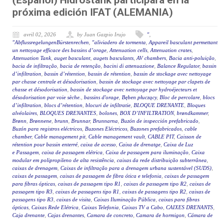
(Español) Hidrostank participará en la
próxima edición IFAT (ALEMANIA)
avril 02, 2026
by Juan Gazpio Irujo
"
,
"AbflussregelungenBürstenrechen
,
"aliviadero de tormenta
,
Appareil basculant permettant
un nettoyage efficace des bassins d’orage
,
Attenuation cells
,
Attenuation crates
,
Attenuation Tank
,
auget basculant
,
augets basculants
,
AV chambers
,
Bacia anti-poluição
,
bacia de infiltração
,
bacia de retenção
,
bacini di attenuazione
,
Balance Regulator
,
bassin
d’infiltration
,
bassin d’rétention
,
bassin de rétention
,
bassin de stockage avec nettoyage
par chasse centrale et désodorisation
,
bassin de stockage avec nettoyage par clapets de
chasse et désodorisation
,
bassin de stockage avec nettoyage par hydroéjecteurs et
désodorisation par voie sèche.
,
bassins d'orage
,
Bęben płuczący
,
Bloc de percolare
,
blocs
d’infiltration
,
blocs d’rétention
,
blocuri de infiltratie
,
BLOQUE DRENANTE
,
Bloques
alvéolaires
,
BLOQUES DRENANTES
,
bolones
,
BOX D’INFILTRATION
,
brøndkammer
,
Brønn
,
Brønnene
,
brunn
,
Brunnar
,
Brunnarna
,
Buzón de inspección prefabricado
,
Buzón para registros eléctricos
,
Buzones Eléctricos
,
Buzones prefabricados
,
cable
chamber
,
Cable management pit
,
Cable management vault
,
CABLE PIT
,
Caisson de
rétention pour bassin enterré
,
caixa de acesso
,
Caixa de drenatge
,
Caixa de Luz
e Passagem
,
caixa de passagem elétrica
,
Caixa de passagem para iluminação
,
Caixa
modular em polipropileno de alta resistência
,
caixas da rede distribuição subterrânea
,
caixas de drenagem
,
Caixas de infiltração para a drenagem urbana sustentável (SUDS)
,
caixas de passagem
,
caixas de passagem de fibra ótica e telefonia
,
caixas de passagem
para fibras ópticas
,
caixas de passagem tipo R1
,
caixas de passagem tipo R2
,
caixas de
passagem tipo R3
,
caixas de passagens tipo R1
,
caixas de passagens tipo R2
,
caixas de
passagens tipo R3
,
caixas de visita
,
Caixas Iluminação Pública
,
caixas para fibras
ópticas
,
Caixas Rede Elétrica
,
Caixas Telefonia
,
Caixas TV a Cabo
,
CAIXES DRENANTS
,
Caja drenante
,
Cajas drenantes
,
Camara de concreto
,
Camara de hormigon
,
Cámara de