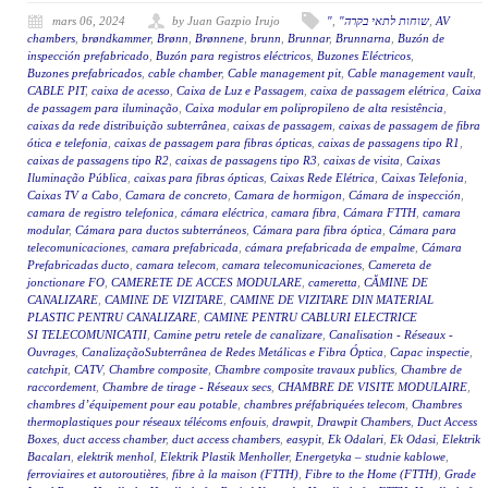
mars 06, 2024
by Juan Gazpio Irujo
"
,
"שוחות לתאי בקרה
,
AV
chambers
,
brøndkammer
,
Brønn
,
Brønnene
,
brunn
,
Brunnar
,
Brunnarna
,
Buzón de
inspección prefabricado
,
Buzón para registros eléctricos
,
Buzones Eléctricos
,
Buzones prefabricados
,
cable chamber
,
Cable management pit
,
Cable management vault
,
CABLE PIT
,
caixa de acesso
,
Caixa de Luz e Passagem
,
caixa de passagem elétrica
,
Caixa
de passagem para iluminação
,
Caixa modular em polipropileno de alta resistência
,
caixas da rede distribuição subterrânea
,
caixas de passagem
,
caixas de passagem de fibra
ótica e telefonia
,
caixas de passagem para fibras ópticas
,
caixas de passagens tipo R1
,
caixas de passagens tipo R2
,
caixas de passagens tipo R3
,
caixas de visita
,
Caixas
Iluminação Pública
,
caixas para fibras ópticas
,
Caixas Rede Elétrica
,
Caixas Telefonia
,
Caixas TV a Cabo
,
Camara de concreto
,
Camara de hormigon
,
Cámara de inspección
,
camara de registro telefonica
,
cámara eléctrica
,
camara fibra
,
Cámara FTTH
,
camara
modular
,
Cámara para ductos subterráneos
,
Cámara para fibra óptica
,
Cámara para
telecomunicaciones
,
camara prefabricada
,
cámara prefabricada de empalme
,
Cámara
Prefabricadas ducto
,
camara telecom
,
camara telecomunicaciones
,
Camereta de
jonctionare FO
,
CAMERETE DE ACCES MODULARE
,
cameretta
,
CĂMINE DE
CANALIZARE
,
CAMINE DE VIZITARE
,
CAMINE DE VIZITARE DIN MATERIAL
PLASTIC PENTRU CANALIZARE
,
CAMINE PENTRU CABLURI ELECTRICE
SI TELECOMUNICATII
,
Camine petru retele de canalizare
,
Canalisation - Réseaux -
Ouvrages
,
CanalizaçãoSubterrânea de Redes Metálicas e Fibra Óptica
,
Capac inspectie
,
catchpit
,
CATV
,
Chambre composite
,
Chambre composite travaux publics
,
Chambre de
raccordement
,
Chambre de tirage - Réseaux secs
,
CHAMBRE DE VISITE MODULAIRE
,
chambres d’équipement pour eau potable
,
chambres préfabriquées telecom
,
Chambres
thermoplastiques pour réseaux télécoms enfouis
,
drawpit
,
Drawpit Chambers
,
Duct Access
Boxes
,
duct access chamber
,
duct access chambers
,
easypit
,
Ek Odalari
,
Ek Odasi
,
Elektrik
Bacaları
,
elektrik menhol
,
Elektrik Plastik Menholler
,
Energetyka – studnie kablowe
,
ferroviaires et autoroutières
,
fibre à la maison (FTTH)
,
Fibre to the Home (FTTH)
,
Grade