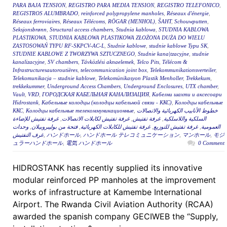
PARA BAJA TENSION
,
REGISTRO PARA MEDIA TENSION
,
REGISTRO TELEFONICO
,
REGISTROS ALUMBRADO
,
reinforced polypropylene manholes
,
Réseaux d'énergie
,
Réseaux ferroviaires
,
Réseaux Télécoms
,
RÖGAR (MENHOL)
,
ŠAHT
,
Schouwputten
,
Seksjonsbrønn
,
Structural access chambers
,
Studnia kablowa
,
STUDNIA KABLOWA
PLASTIKOWA
,
STUDNIA KABLOWA PLASTIKOWA ZŁOŻONA DUŻA DO WIELU
ZASTOSOWAŃ TYPU RF-SKPCV-AC-L
,
Studnie kablowe
,
studnie kablowe Typu SK
,
STUDNIE KABLOWE Z TWORZYWA SZTUCZNEGO
,
Studnie kana|tzacyjne
,
studnie
kanalizacyjne
,
SV chambers
,
Távközlési aknaelemek
,
Telco Pits
,
Télécom &
Infrastructuresautoroutières
,
telecommunication joint box
,
Telekommunikationsverteiler
,
Telekomunikacja – studnie kablowe
,
Telekomünikasyon Plastik Menholler
,
Trekkekum
,
trekkekummer
,
Underground Access Chambers
,
Underground Enclosures
,
UTX chamber
,
Vault
,
VRD
,
ГОРОДСКАЯ КАБЕЛЬНАЯ КАНАЛИЗАЦИЯ
,
Кабелни шахти и аксесоари
Hidrostank
,
Кабельные колодцы (колодцы кабельной связи - ККС)
,
Колодцы кабельные
ККС
,
Колодцы кабельные телекоммуникационные
,
خطوط الأنابيب الكهربائية والاتصالات
غرفة تفتيش للإضاءة
,
غرفة تفتيش لكابلات الاتصالات
,
غرفة تفتيش
,
السلكية واللاسلكية
وحدات
,
فتحة من بوليبروبيلان
,
غرفة تفتيش للكابلات الكهربائية
,
غرفة تفتيش للتوزيع
,
العمومية
غرف التفتيش
,
ハンドホール
,
ハンドホール テレコミュニケーション
,
マンホール
,
モジ
ュラーハンドホール
,
電気 ハンドホール
0 Comment
HIDROSTANK has recently supplied its innovative
modular reinforced PP manholes at the improvement
works of infrastructure at Kamembe International
Airport. The Rwanda Civil Aviation Authority (RCAA)
awarded the spanish company GECIWEB the “Supply,