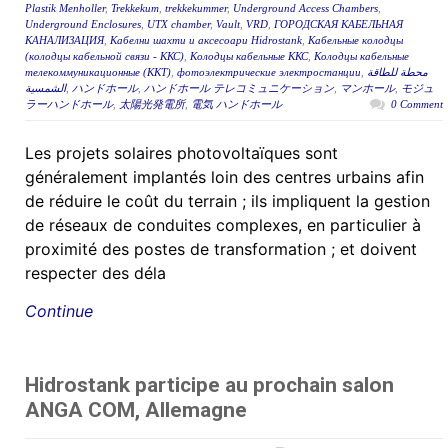
Plastik Menholler
,
Trekkekum
,
trekkekummer
,
Underground Access Chambers
,
Underground Enclosures
,
UTX chamber
,
Vault
,
VRD
,
ГОРОДСКАЯ КАБЕЛЬНАЯ
КАНАЛИЗАЦИЯ
,
Кабелни шахти и аксесоари Hidrostank
,
Кабельные колодцы
(колодцы кабельной связи - ККС)
,
Колодцы кабельные ККС
,
Колодцы кабельные
телекоммуникационные (ККТ)
,
фотоэлектрические электростанции
,
محطة للطاقة
الشمسية
,
ハンドホール
,
ハンドホール テレコミュニケーション
,
マンホール
,
モジュ
ラーハンドホール
,
太陽光発電所
,
電気 ハンドホール
0 Comment
Les projets solaires photovoltaïques sont
généralement implantés loin des centres urbains afin
de réduire le coût du terrain ; ils impliquent la gestion
de réseaux de conduites complexes, en particulier à
proximité des postes de transformation ; et doivent
respecter des déla
Continue
Hidrostank participe au prochain salon
ANGA COM, Allemagne