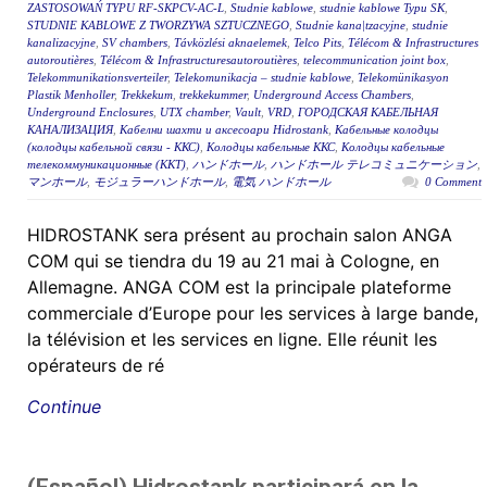
ZASTOSOWAŃ TYPU RF-SKPCV-AC-L
,
Studnie kablowe
,
studnie kablowe Typu SK
,
STUDNIE KABLOWE Z TWORZYWA SZTUCZNEGO
,
Studnie kana|tzacyjne
,
studnie
kanalizacyjne
,
SV chambers
,
Távközlési aknaelemek
,
Telco Pits
,
Télécom & Infrastructures
autoroutières
,
Télécom & Infrastructuresautoroutières
,
telecommunication joint box
,
Telekommunikationsverteiler
,
Telekomunikacja – studnie kablowe
,
Telekomünikasyon
Plastik Menholler
,
Trekkekum
,
trekkekummer
,
Underground Access Chambers
,
Underground Enclosures
,
UTX chamber
,
Vault
,
VRD
,
ГОРОДСКАЯ КАБЕЛЬНАЯ
КАНАЛИЗАЦИЯ
,
Кабелни шахти и аксесоари Hidrostank
,
Кабельные колодцы
(колодцы кабельной связи - ККС)
,
Колодцы кабельные ККС
,
Колодцы кабельные
телекоммуникационные (ККТ)
,
ハンドホール
,
ハンドホール テレコミュニケーション
,
マンホール
,
モジュラーハンドホール
,
電気 ハンドホール
0 Comment
HIDROSTANK sera présent au prochain salon ANGA
COM qui se tiendra du 19 au 21 mai à Cologne, en
Allemagne. ANGA COM est la principale plateforme
commerciale d’Europe pour les services à large bande,
la télévision et les services en ligne. Elle réunit les
opérateurs de ré
Continue