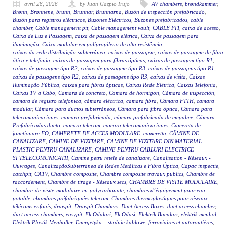
avril 28, 2026
by Juan Gazpio Irujo
AV chambers
,
brøndkammer
,
Brønn
,
Brønnene
,
brunn
,
Brunnar
,
Brunnarna
,
Buzón de inspección prefabricado
,
Buzón para registros eléctricos
,
Buzones Eléctricos
,
Buzones prefabricados
,
cable
chamber
,
Cable management pit
,
Cable management vault
,
CABLE PIT
,
caixa de acesso
,
Caixa de Luz e Passagem
,
caixa de passagem elétrica
,
Caixa de passagem para
iluminação
,
Caixa modular em polipropileno de alta resistência
,
caixas da rede distribuição subterrânea
,
caixas de passagem
,
caixas de passagem de fibra
ótica e telefonia
,
caixas de passagem para fibras ópticas
,
caixas de passagem tipo R1
,
caixas de passagem tipo R2
,
caixas de passagem tipo R3
,
caixas de passagens tipo R1
,
caixas de passagens tipo R2
,
caixas de passagens tipo R3
,
caixas de visita
,
Caixas
Iluminação Pública
,
caixas para fibras ópticas
,
Caixas Rede Elétrica
,
Caixas Telefonia
,
Caixas TV a Cabo
,
Camara de concreto
,
Camara de hormigon
,
Cámara de inspección
,
camara de registro telefonica
,
cámara eléctrica
,
camara fibra
,
Cámara FTTH
,
camara
modular
,
Cámara para ductos subterráneos
,
Cámara para fibra óptica
,
Cámara para
telecomunicaciones
,
camara prefabricada
,
cámara prefabricada de empalme
,
Cámara
Prefabricadas ducto
,
camara telecom
,
camara telecomunicaciones
,
Camereta de
jonctionare FO
,
CAMERETE DE ACCES MODULARE
,
cameretta
,
CĂMINE DE
CANALIZARE
,
CAMINE DE VIZITARE
,
CAMINE DE VIZITARE DIN MATERIAL
PLASTIC PENTRU CANALIZARE
,
CAMINE PENTRU CABLURI ELECTRICE
SI TELECOMUNICATII
,
Camine petru retele de canalizare
,
Canalisation - Réseaux -
Ouvrages
,
CanalizaçãoSubterrânea de Redes Metálicas e Fibra Óptica
,
Capac inspectie
,
catchpit
,
CATV
,
Chambre composite
,
Chambre composite travaux publics
,
Chambre de
raccordement
,
Chambre de tirage - Réseaux secs
,
CHAMBRE DE VISITE MODULAIRE
,
chambre-de-visite-modulaire-en-polycarbonate
,
chambres d’équipement pour eau
potable
,
chambres préfabriquées telecom
,
Chambres thermoplastiques pour réseaux
télécoms enfouis
,
drawpit
,
Drawpit Chambers
,
Duct Access Boxes
,
duct access chamber
,
duct access chambers
,
easypit
,
Ek Odalari
,
Ek Odasi
,
Elektrik Bacaları
,
elektrik menhol
,
Elektrik Plastik Menholler
,
Energetyka – studnie kablowe
,
ferroviaires et autoroutières
,