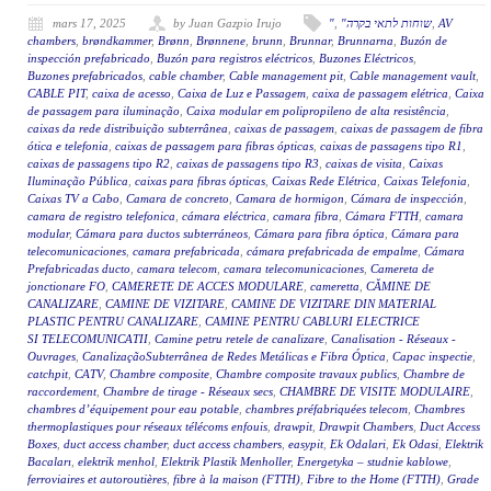
mars 17, 2025
by Juan Gazpio Irujo
"
,
"שוחות לתאי בקרה
,
AV
chambers
,
brøndkammer
,
Brønn
,
Brønnene
,
brunn
,
Brunnar
,
Brunnarna
,
Buzón de
inspección prefabricado
,
Buzón para registros eléctricos
,
Buzones Eléctricos
,
Buzones prefabricados
,
cable chamber
,
Cable management pit
,
Cable management vault
,
CABLE PIT
,
caixa de acesso
,
Caixa de Luz e Passagem
,
caixa de passagem elétrica
,
Caixa
de passagem para iluminação
,
Caixa modular em polipropileno de alta resistência
,
caixas da rede distribuição subterrânea
,
caixas de passagem
,
caixas de passagem de fibra
ótica e telefonia
,
caixas de passagem para fibras ópticas
,
caixas de passagens tipo R1
,
caixas de passagens tipo R2
,
caixas de passagens tipo R3
,
caixas de visita
,
Caixas
Iluminação Pública
,
caixas para fibras ópticas
,
Caixas Rede Elétrica
,
Caixas Telefonia
,
Caixas TV a Cabo
,
Camara de concreto
,
Camara de hormigon
,
Cámara de inspección
,
camara de registro telefonica
,
cámara eléctrica
,
camara fibra
,
Cámara FTTH
,
camara
modular
,
Cámara para ductos subterráneos
,
Cámara para fibra óptica
,
Cámara para
telecomunicaciones
,
camara prefabricada
,
cámara prefabricada de empalme
,
Cámara
Prefabricadas ducto
,
camara telecom
,
camara telecomunicaciones
,
Camereta de
jonctionare FO
,
CAMERETE DE ACCES MODULARE
,
cameretta
,
CĂMINE DE
CANALIZARE
,
CAMINE DE VIZITARE
,
CAMINE DE VIZITARE DIN MATERIAL
PLASTIC PENTRU CANALIZARE
,
CAMINE PENTRU CABLURI ELECTRICE
SI TELECOMUNICATII
,
Camine petru retele de canalizare
,
Canalisation - Réseaux -
Ouvrages
,
CanalizaçãoSubterrânea de Redes Metálicas e Fibra Óptica
,
Capac inspectie
,
catchpit
,
CATV
,
Chambre composite
,
Chambre composite travaux publics
,
Chambre de
raccordement
,
Chambre de tirage - Réseaux secs
,
CHAMBRE DE VISITE MODULAIRE
,
chambres d’équipement pour eau potable
,
chambres préfabriquées telecom
,
Chambres
thermoplastiques pour réseaux télécoms enfouis
,
drawpit
,
Drawpit Chambers
,
Duct Access
Boxes
,
duct access chamber
,
duct access chambers
,
easypit
,
Ek Odalari
,
Ek Odasi
,
Elektrik
Bacaları
,
elektrik menhol
,
Elektrik Plastik Menholler
,
Energetyka – studnie kablowe
,
ferroviaires et autoroutières
,
fibre à la maison (FTTH)
,
Fibre to the Home (FTTH)
,
Grade