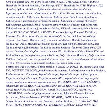
fibre à la maison (FTTH)
,
Fibre to the Home (FTTH)
,
Grade Level Boxes
,
Handhole
,
Handhole for Buried Network.
,
Handhole for FTTH
,
Handhole for FTTP
,
Highway MCX
chamber
,
hydrant chambers
,
hydrant chambers or meter chamber installation
,
Infrastructures télécoms
,
Infrastrutture per Reti a Fibra Ottica
,
Joint box
,
Junction box
,
Junction chamber
,
Kábel akna
,
kábelakna
,
Kabelbronde
,
Kabelbrønn
,
Kabelbrunn
,
Kabelbrunnar
,
kabelbrunnar för fiber
,
Kabelkum
,
Kabelkum for optiske fiberkabler
,
Kabelkummer
,
Kabelová šachta
,
kabelové komory
,
Kabelové šachty
,
Kabelschächte
,
Kabelschächte aus Kunststoff
,
Kabelzugschächte
,
Káblová komora
,
Káblové komory z
plastu
,
KABLOVSKO OKNO PLASTIČNO
,
Komorové Zekany
,
Kompozit Ek Odalar
,
Kompozit Ek Odası
,
Kunstoffschächte
,
Kunststoff-Schächte
,
Link box
,
low voltage
disconnecting boxes
,
Manhole
,
meter chamber installation
,
Modula brøndkammer
,
Modular Ek Odası
,
Modular-Ek-Odalar
,
Moduláris Kábelaknák
,
Modüler Ek Odalar
,
Modulopbygget Kabelbronde
,
Modułowa studnia kablowa
,
Muanyag Tiztitoakna
,
OSP
access chamber
,
Outside plant access chamber
,
Pit
,
plastikowe studnie kablowe
,
Plastové
káblové komory
,
Polietylenowe studnie kablowe
,
Polycarbonate Manholes
,
Polycarbonate
Pull box
,
Polyvault
,
Pozzetti
,
pozzetti di distribuzione
,
Pozzetti modulari per infrastrutture
di reti di telecomunicazioni
,
pozzetti modulari per reti in fibra ottica
,
pozzetti omologati telecom
,
Pozzetti Telecom
,
POZZETTO
,
POZZETTO MODULARE PER
F.O
,
POZZETTO TELECOM
,
prefabricados de concreto
,
Prefabrykowane studnie kablowe
,
Preformed Access Chambers
,
Regards de tirage
,
Regards de tirage de fibre optique.
,
Regards de tirage Electrique
,
Regards de visite AEP
,
Regards de visite préfabriqués
,
regards ventouse et vidange
,
registro eléctrico
,
REGISTRO HAND-HOLE ELÉCTRICO
MODULAR
,
REGISTRO PARA ALUMBRADO
,
REGISTRO PARA BAJA TENSION
,
REGISTRO PARA MEDIA TENSION
,
REGISTRO TELEFONICO
,
REGISTROS
ALUMBRADO
,
reinforced polypropylene manholes
,
Réseaux d'énergie
,
Réseaux
ferroviaires
,
Réseaux Télécoms
,
RÖGAR (MENHOL)
,
ŠAHT
,
Schouwputten
,
Seksjonsbrønn
,
Structural access chambers
,
Studnia kablowa
,
STUDNIA KABLOWA
PLASTIKOWA
,
STUDNIA KABLOWA PLASTIKOWA ZŁOŻONA DUŻA DO WIELU