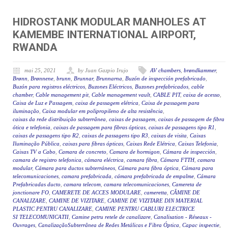
HIDROSTANK MODULAR MANHOLES AT
KAMEMBE INTERNATIONAL AIRPORT,
RWANDA
mai 25, 2021
by Juan Gazpio Irujo
AV chambers
,
brøndkammer
,
Brønn
,
Brønnene
,
brunn
,
Brunnar
,
Brunnarna
,
Buzón de inspección prefabricado
,
Buzón para registros eléctricos
,
Buzones Eléctricos
,
Buzones prefabricados
,
cable
chamber
,
Cable management pit
,
Cable management vault
,
CABLE PIT
,
caixa de acesso
,
Caixa de Luz e Passagem
,
caixa de passagem elétrica
,
Caixa de passagem para
iluminação
,
Caixa modular em polipropileno de alta resistência
,
caixas da rede distribuição subterrânea
,
caixas de passagem
,
caixas de passagem de fibra
ótica e telefonia
,
caixas de passagem para fibras ópticas
,
caixas de passagens tipo R1
,
caixas de passagens tipo R2
,
caixas de passagens tipo R3
,
caixas de visita
,
Caixas
Iluminação Pública
,
caixas para fibras ópticas
,
Caixas Rede Elétrica
,
Caixas Telefonia
,
Caixas TV a Cabo
,
Camara de concreto
,
Camara de hormigon
,
Cámara de inspección
,
camara de registro telefonica
,
cámara eléctrica
,
camara fibra
,
Cámara FTTH
,
camara
modular
,
Cámara para ductos subterráneos
,
Cámara para fibra óptica
,
Cámara para
telecomunicaciones
,
camara prefabricada
,
cámara prefabricada de empalme
,
Cámara
Prefabricadas ducto
,
camara telecom
,
camara telecomunicaciones
,
Camereta de
jonctionare FO
,
CAMERETE DE ACCES MODULARE
,
cameretta
,
CĂMINE DE
CANALIZARE
,
CAMINE DE VIZITARE
,
CAMINE DE VIZITARE DIN MATERIAL
PLASTIC PENTRU CANALIZARE
,
CAMINE PENTRU CABLURI ELECTRICE
SI TELECOMUNICATII
,
Camine petru retele de canalizare
,
Canalisation - Réseaux -
Ouvrages
,
CanalizaçãoSubterrânea de Redes Metálicas e Fibra Óptica
,
Capac inspectie
,