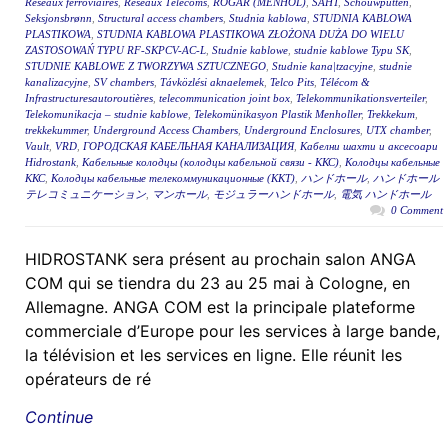
Réseaux ferroviaires
,
Réseaux Télécoms
,
RÖGAR (MENHOL)
,
ŠAHT
,
Schouwputten
,
Seksjonsbrønn
,
Structural access chambers
,
Studnia kablowa
,
STUDNIA KABLOWA
PLASTIKOWA
,
STUDNIA KABLOWA PLASTIKOWA ZŁOŻONA DUŻA DO WIELU
ZASTOSOWAŃ TYPU RF-SKPCV-AC-L
,
Studnie kablowe
,
studnie kablowe Typu SK
,
STUDNIE KABLOWE Z TWORZYWA SZTUCZNEGO
,
Studnie kana|tzacyjne
,
studnie
kanalizacyjne
,
SV chambers
,
Távközlési aknaelemek
,
Telco Pits
,
Télécom &
Infrastructuresautoroutières
,
telecommunication joint box
,
Telekommunikationsverteiler
,
Telekomunikacja – studnie kablowe
,
Telekomünikasyon Plastik Menholler
,
Trekkekum
,
trekkekummer
,
Underground Access Chambers
,
Underground Enclosures
,
UTX chamber
,
Vault
,
VRD
,
ГОРОДСКАЯ КАБЕЛЬНАЯ КАНАЛИЗАЦИЯ
,
Кабелни шахти и аксесоари
Hidrostank
,
Кабельные колодцы (колодцы кабельной связи - ККС)
,
Колодцы кабельные
ККС
,
Колодцы кабельные телекоммуникационные (ККТ)
,
ハンドホール
,
ハンドホール
テレコミュニケーション
,
マンホール
,
モジュラーハンドホール
,
電気 ハンドホール
0 Comment
HIDROSTANK sera présent au prochain salon ANGA
COM qui se tiendra du 23 au 25 mai à Cologne, en
Allemagne. ANGA COM est la principale plateforme
commerciale d’Europe pour les services à large bande,
la télévision et les services en ligne. Elle réunit les
opérateurs de ré
Continue