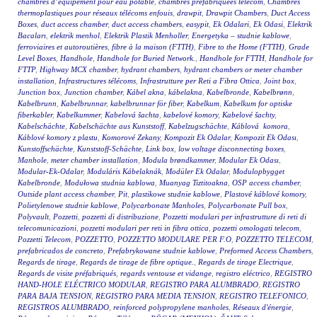
chambres d’équipement pour eau potable
,
chambres préfabriquées telecom
,
Chambres
thermoplastiques pour réseaux télécoms enfouis
,
drawpit
,
Drawpit Chambers
,
Duct Access
Boxes
,
duct access chamber
,
duct access chambers
,
easypit
,
Ek Odalari
,
Ek Odasi
,
Elektrik
Bacaları
,
elektrik menhol
,
Elektrik Plastik Menholler
,
Energetyka – studnie kablowe
,
ferroviaires et autoroutières
,
fibre à la maison (FTTH)
,
Fibre to the Home (FTTH)
,
Grade
Level Boxes
,
Handhole
,
Handhole for Buried Network.
,
Handhole for FTTH
,
Handhole for
FTTP
,
Highway MCX chamber
,
hydrant chambers
,
hydrant chambers or meter chamber
installation
,
Infrastructures télécoms
,
Infrastrutture per Reti a Fibra Ottica
,
Joint box
,
Junction box
,
Junction chamber
,
Kábel akna
,
kábelakna
,
Kabelbronde
,
Kabelbrønn
,
Kabelbrunn
,
Kabelbrunnar
,
kabelbrunnar för fiber
,
Kabelkum
,
Kabelkum for optiske
fiberkabler
,
Kabelkummer
,
Kabelová šachta
,
kabelové komory
,
Kabelové šachty
,
Kabelschächte
,
Kabelschächte aus Kunststoff
,
Kabelzugschächte
,
Káblová komora
,
Káblové komory z plastu
,
Komorové Zekany
,
Kompozit Ek Odalar
,
Kompozit Ek Odası
,
Kunstoffschächte
,
Kunststoff-Schächte
,
Link box
,
low voltage disconnecting boxes
,
Manhole
,
meter chamber installation
,
Modula brøndkammer
,
Modular Ek Odası
,
Modular-Ek-Odalar
,
Moduláris Kábelaknák
,
Modüler Ek Odalar
,
Modulopbygget
Kabelbronde
,
Modułowa studnia kablowa
,
Muanyag Tiztitoakna
,
OSP access chamber
,
Outside plant access chamber
,
Pit
,
plastikowe studnie kablowe
,
Plastové káblové komory
,
Polietylenowe studnie kablowe
,
Polycarbonate Manholes
,
Polycarbonate Pull box
,
Polyvault
,
Pozzetti
,
pozzetti di distribuzione
,
Pozzetti modulari per infrastrutture di reti di
telecomunicazioni
,
pozzetti modulari per reti in fibra ottica
,
pozzetti omologati telecom
,
Pozzetti Telecom
,
POZZETTO
,
POZZETTO MODULARE PER F.O
,
POZZETTO TELECOM
,
prefabricados de concreto
,
Prefabrykowane studnie kablowe
,
Preformed Access Chambers
,
Regards de tirage
,
Regards de tirage de fibre optique.
,
Regards de tirage Electrique
,
Regards de visite préfabriqués
,
regards ventouse et vidange
,
registro eléctrico
,
REGISTRO
HAND-HOLE ELÉCTRICO MODULAR
,
REGISTRO PARA ALUMBRADO
,
REGISTRO
PARA BAJA TENSION
,
REGISTRO PARA MEDIA TENSION
,
REGISTRO TELEFONICO
,
REGISTROS ALUMBRADO
,
reinforced polypropylene manholes
,
Réseaux d'énergie
,