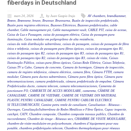
fiberdays in Deutschland
mars 24, 2026
by Juan Gazpio Irujo
AV chambers
,
brøndkammer
,
Brønn
,
Brønnene
,
brunn
,
Brunnar
,
Brunnarna
,
Buzón de inspección prefabricado
,
Buzón para registros eléctricos
,
Buzones Eléctricos
,
Buzones prefabricados
,
cable
chamber
,
Cable management pit
,
Cable management vault
,
CABLE PIT
,
caixa de acesso
,
Caixa de Luz e Passagem
,
caixa de passagem elétrica
,
Caixa de passagem para
iluminação
,
Caixa modular em polipropileno de alta resistência
,
caixas da rede distribuição subterrânea
,
caixas de passagem
,
caixas de passagem de fibra
ótica e telefonia
,
caixas de passagem para fibras ópticas
,
caixas de passagem tipo R1
,
caixas de passagem tipo R2
,
caixas de passagem tipo R3
,
caixas de passagens tipo R1
,
caixas de passagens tipo R2
,
caixas de passagens tipo R3
,
caixas de visita
,
Caixas
Iluminação Pública
,
caixas para fibras ópticas
,
Caixas Rede Elétrica
,
Caixas Telefonia
,
Caixas TV a Cabo
,
Camara de concreto
,
Camara de hormigon
,
Cámara de inspección
,
camara de registro telefonica
,
cámara eléctrica
,
camara fibra
,
Cámara FTTH
,
camara
modular
,
Cámara para ductos subterráneos
,
Cámara para fibra óptica
,
Cámara para
telecomunicaciones
,
camara prefabricada
,
cámara prefabricada de empalme
,
Cámara
Prefabricadas ducto
,
camara telecom
,
camara telecomunicaciones
,
Camereta de
jonctionare FO
,
CAMERETE DE ACCES MODULARE
,
cameretta
,
CĂMINE DE
CANALIZARE
,
CAMINE DE VIZITARE
,
CAMINE DE VIZITARE DIN MATERIAL
PLASTIC PENTRU CANALIZARE
,
CAMINE PENTRU CABLURI ELECTRICE
SI TELECOMUNICATII
,
Camine petru retele de canalizare
,
Canalisation - Réseaux -
Ouvrages
,
CanalizaçãoSubterrânea de Redes Metálicas e Fibra Óptica
,
Capac inspectie
,
catchpit
,
CATV
,
Chambre composite
,
Chambre composite travaux publics
,
Chambre de
raccordement
,
Chambre de tirage - Réseaux secs
,
CHAMBRE DE VISITE MODULAIRE
,
chambre-de-visite-modulaire-en-polycarbonate
,
chambres d’équipement pour eau
potable
,
chambres préfabriquées telecom
,
Chambres thermoplastiques pour réseaux