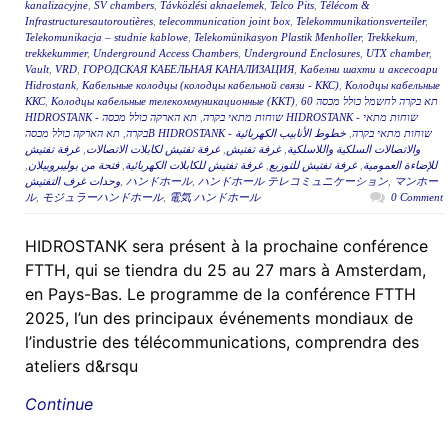
kanalizacyjne
,
SV chambers
,
Távközlési aknaelemek
,
Telco Pits
,
Télécom &
Infrastructuresautoroutières
,
telecommunication joint box
,
Telekommunikationsverteiler
,
Telekomunikacja – studnie kablowe
,
Telekomünikasyon Plastik Menholler
,
Trekkekum
,
trekkekummer
,
Underground Access Chambers
,
Underground Enclosures
,
UTX chamber
,
Vault
,
VRD
,
ГОРОДСКАЯ КАБЕЛЬНАЯ КАНАЛИЗАЦИЯ
,
Кабелни шахти и аксесоари
Hidrostank
,
Кабельные колодцы (колодцы кабельной связи - ККС)
,
Колодцы кабельные
ККС
,
Колодцы кабельные телекоммуникационные (ККТ)
,
תא בקרה לחשמל כולל מכסה 60
תא הארקה כולל מכסה HIDROSTANK - שוחות מתאי
,
HIDROSTANK - שוחות מתאי בקרה
,
בקרה
خطوط الأنابيب الكهربائية
,
תא הארקה כולל מכסהB HIDROSTANK - שוחות מתאי בקרה
غرفة تفتيش
,
غرفة تفتيش لكابلات الاتصالات
,
غرفة تفتيش
,
والاتصالات السلكية واللاسلكية
,
فتحة من بوليبروبيلان
,
غرفة تفتيش للكابلات الكهربائية
,
غرفة تفتيش للتوزيع
,
للإضاءة العمومية
وحدات غرف التفتيش
,
ハンドホール
,
ハンドホール テレコミュニケーション
,
マンホー
ル
,
モジュラーハンドホール
,
電気 ハンドホール
0 Comment
HIDROSTANK sera présent à la prochaine conférence
FTTH, qui se tiendra du 25 au 27 mars à Amsterdam,
en Pays-Bas. Le programme de la conférence FTTH
2025, l’un des principaux événements mondiaux de
l’industrie des télécommunications, comprendra des
ateliers d&rsqu
Continue