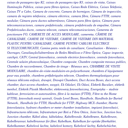
caixas de passagens tipo R2
,
caixas de passagens tipo R3
,
caixas de visita
,
Caixas
Iluminação Pública
,
caixas para fibras ópticas
,
Caixas Rede Elétrica
,
Caixas Telefonia
,
Caixas TV a Cabo
,
Camara de concreto
,
Camara de hormigon
,
Cámara de inspección
,
camara de registro telefonica
,
cámara eléctrica
,
camara fibra
,
Cámara FTTH
,
camara
modular
,
Cámara para ductos subterráneos
,
Cámara para fibra óptica
,
Cámara para
telecomunicaciones
,
camara prefabricada
,
cámara prefabricada de empalme
,
Cámara
Prefabricadas ducto
,
camara telecom
,
camara telecomunicaciones
,
Camereta de
jonctionare FO
,
CAMERETE DE ACCES MODULARE
,
cameretta
,
CĂMINE DE
CANALIZARE
,
CAMINE DE VIZITARE
,
CAMINE DE VIZITARE DIN MATERIAL
PLASTIC PENTRU CANALIZARE
,
CAMINE PENTRU CABLURI ELECTRICE
SI TELECOMUNICATII
,
Camine petru retele de canalizare
,
Canalisation - Réseaux -
Ouvrages
,
CanalizaçãoSubterrânea de Redes Metálicas e Fibra Óptica
,
Capac inspectie
,
catchpit
,
CATV
,
Central fotovoltaica
,
centrale electrice fotovoltaice
,
centrale fotovoltaica
,
Centrale solaire photovoltaïque
,
Chambre composite
,
Chambre composite travaux publics
,
Chambre de raccordement
,
Chambre de tirage - Réseaux secs
,
CHAMBRE DE VISITE
MODULAIRE
,
chambre-de-visite-modulaire-en-polycarbonate
,
chambres d’équipement
pour eau potable
,
chambres préfabriquées telecom
,
Chambres thermoplastiques pour
réseaux télécoms enfouis
,
drawpit
,
Drawpit Chambers
,
Duct Access Boxes
,
duct access
chamber
,
duct access chambers
,
easypit
,
Ek Odalari
,
Ek Odasi
,
Elektrik Bacaları
,
elektrik
menhol
,
Elektrik Plastik Menholler
,
elektrownię fotowoltaiczną
,
Energetyka – studnie
kablowe
,
ferroviaires et autoroutières
,
fibre à la maison (FTTH)
,
Fibre to the Home
(FTTH)
,
fotovoltaik enerji santrali
,
Grade Level Boxes
,
Handhole
,
Handhole for Buried
Network.
,
Handhole for FTTH
,
Handhole for FTTP
,
Highway MCX chamber
,
Huerta
fotovolataica
,
hydrant chambers or meter chamber installation
,
impianti fotovoltaici
,
Infrastructures télécoms
,
Infrastrutture per Reti a Fibra Ottica
,
Joint box
,
Junction box
,
Junction chamber
,
Kábel akna
,
kábelakna
,
Kabelbronde
,
Kabelbrønn
,
Kabelbrunn
,
Kabelbrunnar
,
kabelbrunnar för fiber
,
Kabelkum
,
Kabelkum for optiske fiberkabler
,
Kabelkummer
,
Kabelová šachta
,
kabelové komory
,
Kabelové šachty
,
Kabelschächte
,