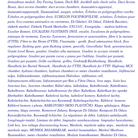
drenazhnye moduli
,
Dry Paving System
,
Duck Bill
,
duckbill style check valve
,
Duct Access
Boxes
,
duct access chamber
,
duct access chambers
,
duzzasztócs-appantyú
,
duzzasztócsappantyúk
,
Duzzasztómű
,
easypit
,
echelon
,
Échelon en polypropylène courbe
,
Échelon en polypropylène droit
,
ECHELON POLYPROPYLENE
,
echelons
,
Échelons pour
puits
,
Eco-cunetas antivuelco en carreteras
,
Ek Odalari
,
Ek Odasi
,
Elektrik Bacaları
,
elektrik menhol
,
Elektrik Plastik Menholler
,
EN13101
,
Energetyka – studnie kablowe
,
Escalier flottant
,
ESCALIERS FLOTTANTS INOX
,
escalin
,
Escalones de polipropileno
,
estanque de tormenta
,
Eyector
,
Eyectores
,
ferroviaires et autoroutières
,
fibre à la maison
(FTTH)
,
Fibre to the Home (FTTH)
,
Finomszita - geréb
,
flood attenuation block
,
flow
regulator
,
flushing gate
,
gate flushing system
,
geocells
,
Geocellular Tank
,
geoestructura
,
Grade Level Boxes
,
gradini
,
Gradini alla marinara
,
Gradini in acciaio rivestiti in
polipropilene
,
Gradini per parete curva e piana per l'edilizia
,
Gradini per pozzetti
,
Gradino per pozzetti
,
Grille oscillante
,
grilles
,
Grobstoff-Rückhaltung
,
Handhole
,
Handhole for Buried Network.
,
Handhole for FTTH
,
Handhole for FTTP
,
Highway MCX
chamber
,
hydrant chambers
,
hydrant chambers or meter chamber installation
,
Infiltracinė
talpa
,
Infiltratiekratten
,
infiltratiesysteem Hidrobox
,
infiltration cell
,
Infrastructures télécoms
,
Infrastrutture per Reti a Fibra Ottica
,
Iron steps
,
Joint box
,
Junction box
,
Junction chamber
,
Kábel akna
,
kábelakna
,
Kabelbronde
,
Kabelbrønn
,
Kabelbrunn
,
Kabelbrunnar
,
kabelbrunnar för fiber
,
Kabelkum
,
Kabelkum for optiske
fiberkabler
,
Kabelkummer
,
Kabelová šachta
,
kabelové komory
,
Kabelové šachty
,
Kabelschächte
,
Kabelschächte aus Kunststoff
,
Kabelzugschächte
,
Káblová komora
,
Káblové komory z plastu
,
KABLOVSKO OKNO PLASTIČNO
,
Klapa spłukująca
,
Klapa
zwrotna
,
klapy zwrotne
,
Komorové Zekany
,
Kompozit Ek Odalar
,
Kompozit Ek Odası
,
Kunstoffschächte
,
Kunststoff-Schächte
,
La régulation de débit
,
Lefolyás-szabályozók
,
Lengősugár-tisztító
,
Limiteur de débit
,
limpiador autobasculante
,
limpiador basculantes
,
Link box
,
low voltage disconnecting boxes
,
Manhole
,
manhole safety steps.
,
manhole step
,
manhole steps
,
MENHOL BASAMAKLAR
,
menhol basamakları
,
Menhol Merdiven
Basamakları
,
meter chamber installation
,
Modula brøndkammer
,
Modular Ek Odası
,