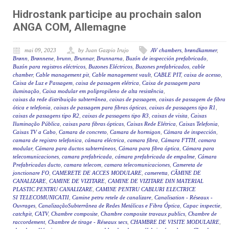
Hidrostank participe au prochain salon
ANGA COM, Allemagne
mai 09, 2023
by Juan Gazpio Irujo
AV chambers
,
brøndkammer
,
Brønn
,
Brønnene
,
brunn
,
Brunnar
,
Brunnarna
,
Buzón de inspección prefabricado
,
Buzón para registros eléctricos
,
Buzones Eléctricos
,
Buzones prefabricados
,
cable
chamber
,
Cable management pit
,
Cable management vault
,
CABLE PIT
,
caixa de acesso
,
Caixa de Luz e Passagem
,
caixa de passagem elétrica
,
Caixa de passagem para
iluminação
,
Caixa modular em polipropileno de alta resistência
,
caixas da rede distribuição subterrânea
,
caixas de passagem
,
caixas de passagem de fibra
ótica e telefonia
,
caixas de passagem para fibras ópticas
,
caixas de passagens tipo R1
,
caixas de passagens tipo R2
,
caixas de passagens tipo R3
,
caixas de visita
,
Caixas
Iluminação Pública
,
caixas para fibras ópticas
,
Caixas Rede Elétrica
,
Caixas Telefonia
,
Caixas TV a Cabo
,
Camara de concreto
,
Camara de hormigon
,
Cámara de inspección
,
camara de registro telefonica
,
cámara eléctrica
,
camara fibra
,
Cámara FTTH
,
camara
modular
,
Cámara para ductos subterráneos
,
Cámara para fibra óptica
,
Cámara para
telecomunicaciones
,
camara prefabricada
,
cámara prefabricada de empalme
,
Cámara
Prefabricadas ducto
,
camara telecom
,
camara telecomunicaciones
,
Camereta de
jonctionare FO
,
CAMERETE DE ACCES MODULARE
,
cameretta
,
CĂMINE DE
CANALIZARE
,
CAMINE DE VIZITARE
,
CAMINE DE VIZITARE DIN MATERIAL
PLASTIC PENTRU CANALIZARE
,
CAMINE PENTRU CABLURI ELECTRICE
SI TELECOMUNICATII
,
Camine petru retele de canalizare
,
Canalisation - Réseaux -
Ouvrages
,
CanalizaçãoSubterrânea de Redes Metálicas e Fibra Óptica
,
Capac inspectie
,
catchpit
,
CATV
,
Chambre composite
,
Chambre composite travaux publics
,
Chambre de
raccordement
,
Chambre de tirage - Réseaux secs
,
CHAMBRE DE VISITE MODULAIRE
,