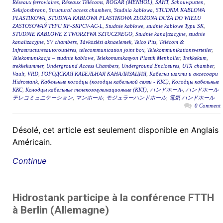
Réseaux ferroviaires
,
Réseaux Télécoms
,
RÖGAR (MENHOL)
,
ŠAHT
,
Schouwputten
,
Seksjonsbrønn
,
Structural access chambers
,
Studnia kablowa
,
STUDNIA KABLOWA
PLASTIKOWA
,
STUDNIA KABLOWA PLASTIKOWA ZŁOŻONA DUŻA DO WIELU
ZASTOSOWAŃ TYPU RF-SKPCV-AC-L
,
Studnie kablowe
,
studnie kablowe Typu SK
,
STUDNIE KABLOWE Z TWORZYWA SZTUCZNEGO
,
Studnie kana|tzacyjne
,
studnie
kanalizacyjne
,
SV chambers
,
Távközlési aknaelemek
,
Telco Pits
,
Télécom &
Infrastructuresautoroutières
,
telecommunication joint box
,
Telekommunikationsverteiler
,
Telekomunikacja – studnie kablowe
,
Telekomünikasyon Plastik Menholler
,
Trekkekum
,
trekkekummer
,
Underground Access Chambers
,
Underground Enclosures
,
UTX chamber
,
Vault
,
VRD
,
ГОРОДСКАЯ КАБЕЛЬНАЯ КАНАЛИЗАЦИЯ
,
Кабелни шахти и аксесоари
Hidrostank
,
Кабельные колодцы (колодцы кабельной связи - ККС)
,
Колодцы кабельные
ККС
,
Колодцы кабельные телекоммуникационные (ККТ)
,
ハンドホール
,
ハンドホール
テレコミュニケーション
,
マンホール
,
モジュラーハンドホール
,
電気 ハンドホール
0 Comment
Désolé, cet article est seulement disponible en Anglais
Américain.
Continue
Hidrostank participe à la conférence FTTH
à Berlin (Allemagne)