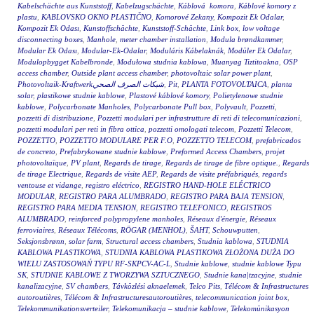
Kabelschächte aus Kunststoff
,
Kabelzugschächte
,
Káblová komora
,
Káblové komory z
plastu
,
KABLOVSKO OKNO PLASTIČNO
,
Komorové Zekany
,
Kompozit Ek Odalar
,
Kompozit Ek Odası
,
Kunstoffschächte
,
Kunststoff-Schächte
,
Link box
,
low voltage
disconnecting boxes
,
Manhole
,
meter chamber installation
,
Modula brøndkammer
,
Modular Ek Odası
,
Modular-Ek-Odalar
,
Moduláris Kábelaknák
,
Modüler Ek Odalar
,
Modulopbygget Kabelbronde
,
Modułowa studnia kablowa
,
Muanyag Tiztitoakna
,
OSP
access chamber
,
Outside plant access chamber
,
photovoltaic solar power plant
,
Photovoltaik-Kraftwerkشبكات الصرف الصحي
,
Pit
,
PLANTA FOTOVOLTAICA
,
planta
solar
,
plastikowe studnie kablowe
,
Plastové káblové komory
,
Polietylenowe studnie
kablowe
,
Polycarbonate Manholes
,
Polycarbonate Pull box
,
Polyvault
,
Pozzetti
,
pozzetti di distribuzione
,
Pozzetti modulari per infrastrutture di reti di telecomunicazioni
,
pozzetti modulari per reti in fibra ottica
,
pozzetti omologati telecom
,
Pozzetti Telecom
,
POZZETTO
,
POZZETTO MODULARE PER F.O
,
POZZETTO TELECOM
,
prefabricados
de concreto
,
Prefabrykowane studnie kablowe
,
Preformed Access Chambers
,
projet
photovoltaïque
,
PV plant
,
Regards de tirage
,
Regards de tirage de fibre optique.
,
Regards
de tirage Electrique
,
Regards de visite AEP
,
Regards de visite préfabriqués
,
regards
ventouse et vidange
,
registro eléctrico
,
REGISTRO HAND-HOLE ELÉCTRICO
MODULAR
,
REGISTRO PARA ALUMBRADO
,
REGISTRO PARA BAJA TENSION
,
REGISTRO PARA MEDIA TENSION
,
REGISTRO TELEFONICO
,
REGISTROS
ALUMBRADO
,
reinforced polypropylene manholes
,
Réseaux d'énergie
,
Réseaux
ferroviaires
,
Réseaux Télécoms
,
RÖGAR (MENHOL)
,
ŠAHT
,
Schouwputten
,
Seksjonsbrønn
,
solar farm
,
Structural access chambers
,
Studnia kablowa
,
STUDNIA
KABLOWA PLASTIKOWA
,
STUDNIA KABLOWA PLASTIKOWA ZŁOŻONA DUŻA DO
WIELU ZASTOSOWAŃ TYPU RF-SKPCV-AC-L
,
Studnie kablowe
,
studnie kablowe Typu
SK
,
STUDNIE KABLOWE Z TWORZYWA SZTUCZNEGO
,
Studnie kana|tzacyjne
,
studnie
kanalizacyjne
,
SV chambers
,
Távközlési aknaelemek
,
Telco Pits
,
Télécom & Infrastructures
autoroutières
,
Télécom & Infrastructuresautoroutières
,
telecommunication joint box
,
Telekommunikationsverteiler
,
Telekomunikacja – studnie kablowe
,
Telekomünikasyon