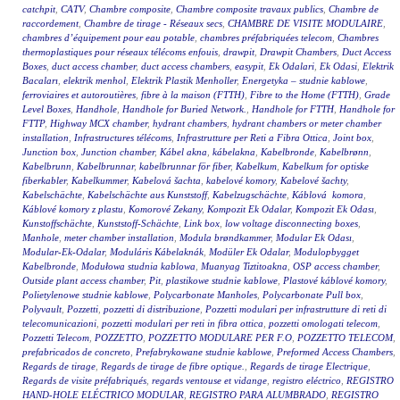
catchpit
,
CATV
,
Chambre composite
,
Chambre composite travaux publics
,
Chambre de
raccordement
,
Chambre de tirage - Réseaux secs
,
CHAMBRE DE VISITE MODULAIRE
,
chambres d’équipement pour eau potable
,
chambres préfabriquées telecom
,
Chambres
thermoplastiques pour réseaux télécoms enfouis
,
drawpit
,
Drawpit Chambers
,
Duct Access
Boxes
,
duct access chamber
,
duct access chambers
,
easypit
,
Ek Odalari
,
Ek Odasi
,
Elektrik
Bacaları
,
elektrik menhol
,
Elektrik Plastik Menholler
,
Energetyka – studnie kablowe
,
ferroviaires et autoroutières
,
fibre à la maison (FTTH)
,
Fibre to the Home (FTTH)
,
Grade
Level Boxes
,
Handhole
,
Handhole for Buried Network.
,
Handhole for FTTH
,
Handhole for
FTTP
,
Highway MCX chamber
,
hydrant chambers
,
hydrant chambers or meter chamber
installation
,
Infrastructures télécoms
,
Infrastrutture per Reti a Fibra Ottica
,
Joint box
,
Junction box
,
Junction chamber
,
Kábel akna
,
kábelakna
,
Kabelbronde
,
Kabelbrønn
,
Kabelbrunn
,
Kabelbrunnar
,
kabelbrunnar för fiber
,
Kabelkum
,
Kabelkum for optiske
fiberkabler
,
Kabelkummer
,
Kabelová šachta
,
kabelové komory
,
Kabelové šachty
,
Kabelschächte
,
Kabelschächte aus Kunststoff
,
Kabelzugschächte
,
Káblová komora
,
Káblové komory z plastu
,
Komorové Zekany
,
Kompozit Ek Odalar
,
Kompozit Ek Odası
,
Kunstoffschächte
,
Kunststoff-Schächte
,
Link box
,
low voltage disconnecting boxes
,
Manhole
,
meter chamber installation
,
Modula brøndkammer
,
Modular Ek Odası
,
Modular-Ek-Odalar
,
Moduláris Kábelaknák
,
Modüler Ek Odalar
,
Modulopbygget
Kabelbronde
,
Modułowa studnia kablowa
,
Muanyag Tiztitoakna
,
OSP access chamber
,
Outside plant access chamber
,
Pit
,
plastikowe studnie kablowe
,
Plastové káblové komory
,
Polietylenowe studnie kablowe
,
Polycarbonate Manholes
,
Polycarbonate Pull box
,
Polyvault
,
Pozzetti
,
pozzetti di distribuzione
,
Pozzetti modulari per infrastrutture di reti di
telecomunicazioni
,
pozzetti modulari per reti in fibra ottica
,
pozzetti omologati telecom
,
Pozzetti Telecom
,
POZZETTO
,
POZZETTO MODULARE PER F.O
,
POZZETTO TELECOM
,
prefabricados de concreto
,
Prefabrykowane studnie kablowe
,
Preformed Access Chambers
,
Regards de tirage
,
Regards de tirage de fibre optique.
,
Regards de tirage Electrique
,
Regards de visite préfabriqués
,
regards ventouse et vidange
,
registro eléctrico
,
REGISTRO
HAND-HOLE ELÉCTRICO MODULAR
,
REGISTRO PARA ALUMBRADO
,
REGISTRO