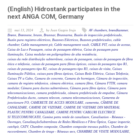
(English) Hidrostank participates in the
next ANGA COM, Germany
mai 13, 2024
by Juan Gazpio Irujo
AV chambers
,
brøndkammer
,
Brønn
,
Brønnene
,
brunn
,
Brunnar
,
Brunnarna
,
Buzón de inspección prefabricado
,
Buzón para registros eléctricos
,
Buzones Eléctricos
,
Buzones prefabricados
,
cable
chamber
,
Cable management pit
,
Cable management vault
,
CABLE PIT
,
caixa de acesso
,
Caixa de Luz e Passagem
,
caixa de passagem elétrica
,
Caixa de passagem para
iluminação
,
Caixa modular em polipropileno de alta resistência
,
caixas da rede distribuição subterrânea
,
caixas de passagem
,
caixas de passagem de fibra
ótica e telefonia
,
caixas de passagem para fibras ópticas
,
caixas de passagens tipo R1
,
caixas de passagens tipo R2
,
caixas de passagens tipo R3
,
caixas de visita
,
Caixas
Iluminação Pública
,
caixas para fibras ópticas
,
Caixas Rede Elétrica
,
Caixas Telefonia
,
Caixas TV a Cabo
,
Camara de concreto
,
Camara de hormigon
,
Cámara de inspección
,
camara de registro telefonica
,
cámara eléctrica
,
camara fibra
,
Cámara FTTH
,
camara
modular
,
Cámara para ductos subterráneos
,
Cámara para fibra óptica
,
Cámara para
telecomunicaciones
,
camara prefabricada
,
cámara prefabricada de empalme
,
Cámara
Prefabricadas ducto
,
camara telecom
,
camara telecomunicaciones
,
Camereta de
jonctionare FO
,
CAMERETE DE ACCES MODULARE
,
cameretta
,
CĂMINE DE
CANALIZARE
,
CAMINE DE VIZITARE
,
CAMINE DE VIZITARE DIN MATERIAL
PLASTIC PENTRU CANALIZARE
,
CAMINE PENTRU CABLURI ELECTRICE
SI TELECOMUNICATII
,
Camine petru retele de canalizare
,
Canalisation - Réseaux -
Ouvrages
,
CanalizaçãoSubterrânea de Redes Metálicas e Fibra Óptica
,
Capac inspectie
,
catchpit
,
CATV
,
Chambre composite
,
Chambre composite travaux publics
,
Chambre de
raccordement
,
Chambre de tirage - Réseaux secs
,
CHAMBRE DE VISITE MODULAIRE
,