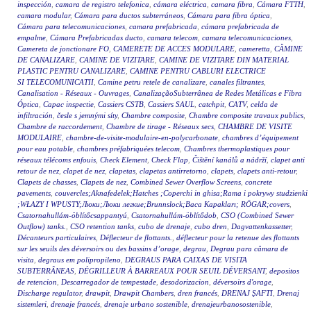
inspección
,
camara de registro telefonica
,
cámara eléctrica
,
camara fibra
,
Cámara FTTH
,
camara modular
,
Cámara para ductos subterráneos
,
Cámara para fibra óptica
,
Cámara para telecomunicaciones
,
camara prefabricada
,
cámara prefabricada de
empalme
,
Cámara Prefabricadas ducto
,
camara telecom
,
camara telecomunicaciones
,
Camereta de jonctionare FO
,
CAMERETE DE ACCES MODULARE
,
cameretta
,
CĂMINE
DE CANALIZARE
,
CAMINE DE VIZITARE
,
CAMINE DE VIZITARE DIN MATERIAL
PLASTIC PENTRU CANALIZARE
,
CAMINE PENTRU CABLURI ELECTRICE
SI TELECOMUNICATII
,
Camine petru retele de canalizare
,
canales filtrantes
,
Canalisation - Réseaux - Ouvrages
,
CanalizaçãoSubterrânea de Redes Metálicas e Fibra
Óptica
,
Capac inspectie
,
Cassiers CSTB
,
Cassiers SAUL
,
catchpit
,
CATV
,
celda de
infiltración
,
česle s jemnými síty
,
Chambre composite
,
Chambre composite travaux publics
,
Chambre de raccordement
,
Chambre de tirage - Réseaux secs
,
CHAMBRE DE VISITE
MODULAIRE
,
chambre-de-visite-modulaire-en-polycarbonate
,
chambres d’équipement
pour eau potable
,
chambres préfabriquées telecom
,
Chambres thermoplastiques pour
réseaux télécoms enfouis
,
Check Element
,
Check Flap
,
Čištění kanálů a nádrží
,
clapet anti
retour de nez
,
clapet de nez
,
clapetas
,
clapetas antirretorno
,
clapets
,
clapets anti-retour
,
Clapets de chasses
,
Clapets de nez
,
Combined Sewer Overflow Screens
,
concrete
pavements
,
couvercles;Aknafedelek;Hatches ;Coperchi in ghisa;Rama i pokrywy studzienki
;WŁAZY I WPUSTY;Люки;Люки легкие;Brunnslock;Baca Kapakları; RÖGAR;covers
,
Csatornahullám-öblítőcsappantyú
,
Csatornahullám-öblítődob
,
CSO (Combined Sewer
Outflow) tanks.
,
CSO retention tanks
,
cubo de drenaje
,
cubo dren
,
Dagvattenkassetter
,
Décanteurs particulaires
,
Déflecteur de flottants.
,
déflecteur pour la retenue des flottants
sur les seuils des déversoirs ou des bassins d’orage
,
degrau
,
Degrau para câmara de
visita
,
degraus em polipropileno
,
DEGRAUS PARA CAIXAS DE VISITA
SUBTERRÂNEAS
,
DÉGRILLEUR À BARREAUX POUR SEUIL DÉVERSANT
,
depositos
de retencion
,
Descarregador de tempestade
,
desodorizacion
,
déversoirs d'orage
,
Discharge regulator
,
drawpit
,
Drawpit Chambers
,
dren francés
,
DRENAJ ŞAFTI
,
Drenaj
sistemleri
,
drenaje francés
,
drenaje urbano sostenible
,
drenajeurbanosostenible
,