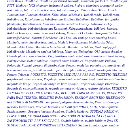
Level Boxes
,
Handhole
,
Handhole for Buried Network.
,
Handhole for FTTH
,
Handhole for
FTTP
,
Highway MCX chamber
,
hydrant chambers
,
hydrant chambers or meter chamber
installation
,
Infrastructures télécoms
,
Infrastrutture per Reti a Fibra Ottica
,
Joint box
,
Junction box
,
Junction chamber
,
Kábel akna
,
kábelakna
,
Kabelbronde
,
Kabelbrønn
,
Kabelbrunn
,
Kabelbrunnar
,
kabelbrunnar för fiber
,
Kabelkum
,
Kabelkum for optiske
fiberkabler
,
Kabelkummer
,
Kabelová šachta
,
kabelové komory
,
Kabelové šachty
,
Kabelschächte
,
Kabelschächte aus Kunststoff
,
Kabelzugschächte
,
Káblová komora
,
Káblové komory z plastu
,
Komorové Zekany
,
Kompozit Ek Odalar
,
Kompozit Ek Odası
,
Kunstoffschächte
,
Kunststoff-Schächte
,
Link box
,
low voltage disconnecting boxes
,
Manhole
,
meter chamber installation
,
Modula brøndkammer
,
Modular Ek Odası
,
Modular-Ek-Odalar
,
Moduláris Kábelaknák
,
Modüler Ek Odalar
,
Modulopbygget
Kabelbronde
,
Modułowa studnia kablowa
,
Muanyag Tiztitoakna
,
OSP access chamber
,
Outside plant access chamber
,
Pit
,
plastikowe studnie kablowe
,
Plastové káblové komory
,
Polietylenowe studnie kablowe
,
Polycarbonate Manholes
,
Polycarbonate Pull box
,
Polyvault
,
Pozzetti
,
pozzetti di distribuzione
,
Pozzetti modulari per infrastrutture di reti di
telecomunicazioni
,
pozzetti modulari per reti in fibra ottica
,
pozzetti omologati telecom
,
Pozzetti Telecom
,
POZZETTO
,
POZZETTO MODULARE PER F.O
,
POZZETTO TELECOM
,
prefabricados de concreto
,
Prefabrykowane studnie kablowe
,
Preformed Access Chambers
,
Regards de tirage
,
Regards de tirage de fibre optique.
,
Regards de tirage Electrique
,
Regards de visite préfabriqués
,
regards ventouse et vidange
,
registro eléctrico
,
REGISTRO
HAND-HOLE ELÉCTRICO MODULAR
,
REGISTRO PARA ALUMBRADO
,
REGISTRO
PARA BAJA TENSION
,
REGISTRO PARA MEDIA TENSION
,
REGISTRO TELEFONICO
,
REGISTROS ALUMBRADO
,
reinforced polypropylene manholes
,
Réseaux d'énergie
,
Réseaux ferroviaires
,
Réseaux Télécoms
,
RÖGAR (MENHOL)
,
ŠAHT
,
Schouwputten
,
Seksjonsbrønn
,
Structural access chambers
,
Studnia kablowa
,
STUDNIA KABLOWA
PLASTIKOWA
,
STUDNIA KABLOWA PLASTIKOWA ZŁOŻONA DUŻA DO WIELU
ZASTOSOWAŃ TYPU RF-SKPCV-AC-L
,
Studnie kablowe
,
studnie kablowe Typu SK
,
STUDNIE KABLOWE Z TWORZYWA SZTUCZNEGO
,
Studnie kana|tzacyjne
,
studnie