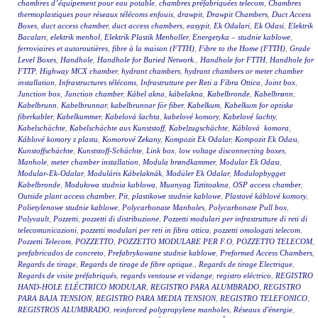
chambres d’équipement pour eau potable
,
chambres préfabriquées telecom
,
Chambres
thermoplastiques pour réseaux télécoms enfouis
,
drawpit
,
Drawpit Chambers
,
Duct Access
Boxes
,
duct access chamber
,
duct access chambers
,
easypit
,
Ek Odalari
,
Ek Odasi
,
Elektrik
Bacaları
,
elektrik menhol
,
Elektrik Plastik Menholler
,
Energetyka – studnie kablowe
,
ferroviaires et autoroutières
,
fibre à la maison (FTTH)
,
Fibre to the Home (FTTH)
,
Grade
Level Boxes
,
Handhole
,
Handhole for Buried Network.
,
Handhole for FTTH
,
Handhole for
FTTP
,
Highway MCX chamber
,
hydrant chambers
,
hydrant chambers or meter chamber
installation
,
Infrastructures télécoms
,
Infrastrutture per Reti a Fibra Ottica
,
Joint box
,
Junction box
,
Junction chamber
,
Kábel akna
,
kábelakna
,
Kabelbronde
,
Kabelbrønn
,
Kabelbrunn
,
Kabelbrunnar
,
kabelbrunnar för fiber
,
Kabelkum
,
Kabelkum for optiske
fiberkabler
,
Kabelkummer
,
Kabelová šachta
,
kabelové komory
,
Kabelové šachty
,
Kabelschächte
,
Kabelschächte aus Kunststoff
,
Kabelzugschächte
,
Káblová komora
,
Káblové komory z plastu
,
Komorové Zekany
,
Kompozit Ek Odalar
,
Kompozit Ek Odası
,
Kunstoffschächte
,
Kunststoff-Schächte
,
Link box
,
low voltage disconnecting boxes
,
Manhole
,
meter chamber installation
,
Modula brøndkammer
,
Modular Ek Odası
,
Modular-Ek-Odalar
,
Moduláris Kábelaknák
,
Modüler Ek Odalar
,
Modulopbygget
Kabelbronde
,
Modułowa studnia kablowa
,
Muanyag Tiztitoakna
,
OSP access chamber
,
Outside plant access chamber
,
Pit
,
plastikowe studnie kablowe
,
Plastové káblové komory
,
Polietylenowe studnie kablowe
,
Polycarbonate Manholes
,
Polycarbonate Pull box
,
Polyvault
,
Pozzetti
,
pozzetti di distribuzione
,
Pozzetti modulari per infrastrutture di reti di
telecomunicazioni
,
pozzetti modulari per reti in fibra ottica
,
pozzetti omologati telecom
,
Pozzetti Telecom
,
POZZETTO
,
POZZETTO MODULARE PER F.O
,
POZZETTO TELECOM
,
prefabricados de concreto
,
Prefabrykowane studnie kablowe
,
Preformed Access Chambers
,
Regards de tirage
,
Regards de tirage de fibre optique.
,
Regards de tirage Electrique
,
Regards de visite préfabriqués
,
regards ventouse et vidange
,
registro eléctrico
,
REGISTRO
HAND-HOLE ELÉCTRICO MODULAR
,
REGISTRO PARA ALUMBRADO
,
REGISTRO
PARA BAJA TENSION
,
REGISTRO PARA MEDIA TENSION
,
REGISTRO TELEFONICO
,
REGISTROS ALUMBRADO
,
reinforced polypropylene manholes
,
Réseaux d'énergie
,