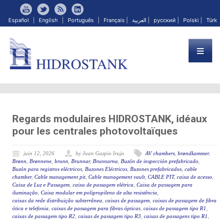
Español
|
English
|
Português
|
Français
|
العربية
|
русский
|
Polski
|
Türk
Regards modulaires HIDROSTANK, idéaux
pour les centrales photovoltaïques
juin 12, 2026
by Juan Gazpio Irujo
AV chambers
,
brøndkammer
,
Brønn
,
Brønnene
,
brunn
,
Brunnar
,
Brunnarna
,
Buzón de inspección prefabricado
,
Buzón para registros eléctricos
,
Buzones Eléctricos
,
Buzones prefabricados
,
cable
chamber
,
Cable management pit
,
Cable management vault
,
CABLE PIT
,
caixa de acesso
,
Caixa de Luz e Passagem
,
caixa de passagem elétrica
,
Caixa de passagem para
iluminação
,
Caixa modular em polipropileno de alta resistência
,
caixas da rede distribuição subterrânea
,
caixas de passagem
,
caixas de passagem de fibra
ótica e telefonia
,
caixas de passagem para fibras ópticas
,
caixas de passagem tipo R1
,
caixas de passagem tipo R2
,
caixas de passagem tipo R3
,
caixas de passagens tipo R1
,