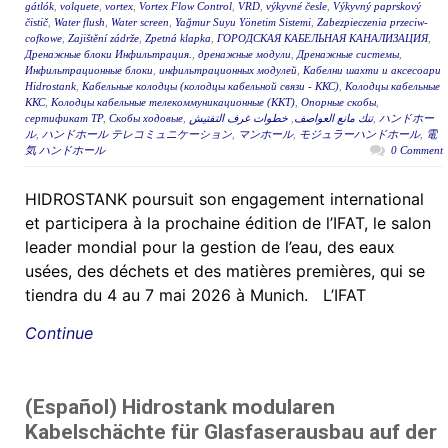
gátlók
,
volquete
,
vortex
,
Vortex Flow Control
,
VRD
,
výkyvné česle
,
Výkyvný paprskový
čistič
,
Water flush
,
Water screen
,
Yağmur Suyu Yönetim Sistemi
,
Zabezpieczenia przeciw-
cofkowe
,
Zajištění zádrže
,
Zpetná klapka
,
ГОРОДСКАЯ КАБЕЛЬНАЯ КАНАЛИЗАЦИЯ
,
Дренажные блоки Инфильтрация.
,
дренажные модули
,
Дренажные системы
,
Инфильтрационные блоки
,
инфильтрационных модулей
,
Кабелни шахти и аксесоари
Hidrostank
,
Кабельные колодцы (колодцы кабельной связи - ККС)
,
Колодцы кабельные
ККС
,
Колодцы кабельные телекоммуникационные (ККТ)
,
Опорные скобы
,
сертификат ТР
,
Скобы ходовые
,
خطوات غرف التفتيش
,
تنك مانع العواصف
,
ハンドホー
ル
,
ハンドホール テレコミュニケーション
,
マンホール
,
モジュラーハンドホール
,
電
気 ハンドホール
0 Comment
HIDROSTANK poursuit son engagement international
et participera à la prochaine édition de l’IFAT, le salon
leader mondial pour la gestion de l’eau, des eaux
usées, des déchets et des matières premières, qui se
tiendra du 4 au 7 mai 2026 à Munich. L’IFAT
Continue
(Español) Hidrostank modularen
Kabelschächte für Glasfaserausbau auf der