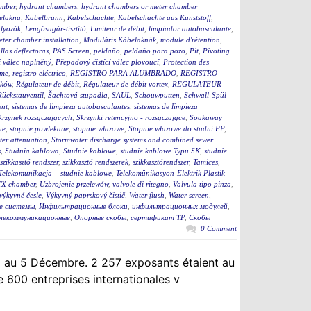
mber
,
hydrant chambers
,
hydrant chambers or meter chamber
elakna
,
Kabelbrunn
,
Kabelschächte
,
Kabelschächte aus Kunststoff
,
ályozók
,
Lengősugár-tisztító
,
Limiteur de débit
,
limpiador autobasculante
,
eter chamber installation
,
Moduláris Kábelaknák
,
module d'rétention
,
llas deflectoras
,
PAS Screen
,
peldaño
,
peldaño para pozo
,
Pit
,
Pivoting
í válec naplněný
,
Přepadový čistící válec plovoucí
,
Protection des
eme
,
registro eléctrico
,
REGISTRO PARA ALUMBRADO
,
REGISTRO
ików
,
Régulateur de débit
,
Régulateur de débit vortex
,
REGULATEUR
Rückstauventil
,
Šachtová stupadla
,
SAUL
,
Schouwputten
,
Schwall-Spül-
ent
,
sistemas de limpieza autobasculantes
,
sistemas de limpieza
krzynek rozsączających
,
Skrzynki retencyjno - rozsączające
,
Soakaway
ne
,
stopnie powlekane
,
stopnie włazowe
,
Stopnie włazowe do studni PP
,
er attenuation
,
Stormwater discharge systems and combined sewer
s
,
Studnia kablowa
,
Studnie kablowe
,
studnie kablowe Typu SK
,
studnie
szikkasztó rendszer
,
szikkasztó rendszerek
,
szikkasztórendszer
,
Tamices
,
Telekomunikacja – studnie kablowe
,
Telekomünikasyon-Elektrik Plastik
X chamber
,
Uzbrojenie przelewów
,
valvole di ritegno
,
Valvula tipo pinza
,
výkyvné česle
,
Výkyvný paprskový čistič
,
Water flush
,
Water screen
,
е системы
,
Инфильтрационные блоки
,
инфильтрационных модулей
,
елекоммуникационные
,
Опорные скобы
,
сертификат ТР
,
Скобы
0 Comment
 au 5 Décembre. 2 257 exposants étaient au
 600 entreprises internationales v