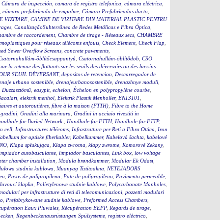
,
Cámara de inspección
,
camara de registro telefonica
,
cámara eléctrica
,
,
cámara prefabricada de empalme
,
Cámara Prefabricadas ducto
,
E VIZITARE
,
CAMINE DE VIZITARE DIN MATERIAL PLASTIC PENTRU
rages
,
CanalizaçãoSubterrânea de Redes Metálicas e Fibra Óptica
,
hambre de raccordement
,
Chambre de tirage - Réseaux secs
,
CHAMBRE
moplastiques pour réseaux télécoms enfouis
,
Check Element
,
Check Flap
,
ed Sewer Overflow Screens
,
concrete pavements
,
Csatornahullám-öblítőcsappantyú
,
Csatornahullám-öblítődob
,
CSO
our la retenue des flottants sur les seuils des déversoirs ou des bassins
OUR SEUIL DÉVERSANT
,
depositos de retencion
,
Descarregador de
enaje urbano sostenible
,
drenajeurbanosostenible
,
drenazhnye moduli
,
,
Duzzasztómű
,
easypit
,
echelon
,
Échelon en polypropylène courbe
,
Bacaları
,
elektrik menhol
,
Elektrik Plastik Menholler
,
EN13101
,
iaires et autoroutières
,
fibre à la maison (FTTH)
,
Fibre to the Home
,
gradini
,
Gradini alla marinara
,
Gradini in acciaio rivestiti in
andhole for Buried Network.
,
Handhole for FTTH
,
Handhole for FTTP
,
on cell
,
Infrastructures télécoms
,
Infrastrutture per Reti a Fibra Ottica
,
Iron
abelkum for optiske fiberkabler
,
Kabelkummer
,
Kabelová šachta
,
kabelové
ČNO
,
Klapa spłukująca
,
Klapa zwrotna
,
klapy zwrotne
,
Komorové Zekany
,
impiador autobasculante
,
limpiador basculantes
,
Link box
,
low voltage
ter chamber installation
,
Modula brøndkammer
,
Modular Ek Odası
,
ułowa studnia kablowa
,
Muanyag Tiztitoakna
,
NETEJADORS
en
,
Pasos de polipropileno
,
Pate de polipropileno
,
Pavimento permeable
,
lovoucí klapka
,
Polietylenowe studnie kablowe
,
Polycarbonate Manholes
,
 modulari per infrastrutture di reti di telecomunicazioni
,
pozzetti modulari
to
,
Prefabrykowane studnie kablowe
,
Preformed Access Chambers
,
upération Eaux Pluviales
,
Récupération EEPP
,
Regards de tirage
,
becken
,
Regenbeckenausrüstungen Spülsysteme
,
registro eléctrico
,