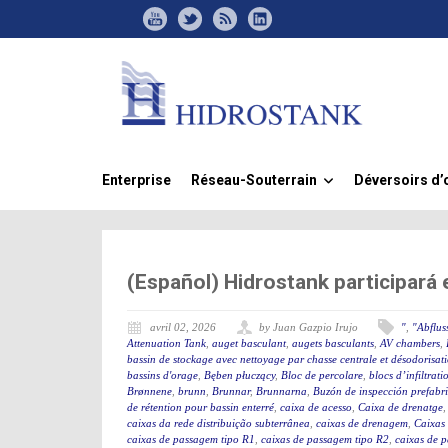
Enterprise
Réseau-Souterrain
Déversoirs d’
»
(Español) Hidrostank participará
avril 02, 2026
by Juan Gazpio Irujo
"
,
"Abflus
Attenuation Tank
,
auget basculant
,
augets basculants
,
AV chambers
,
bassin de stockage avec nettoyage par chasse centrale et désodorisat
bassins d'orage
,
Bęben płuczący
,
Bloc de percolare
,
blocs d’infiltrati
Brønnene
,
brunn
,
Brunnar
,
Brunnarna
,
Buzón de inspección prefabr
de rétention pour bassin enterré
,
caixa de acesso
,
Caixa de drenatge
caixas da rede distribuição subterrânea
,
caixas de drenagem
,
Caixas
caixas de passagem tipo R1
,
caixas de passagem tipo R2
,
caixas de 