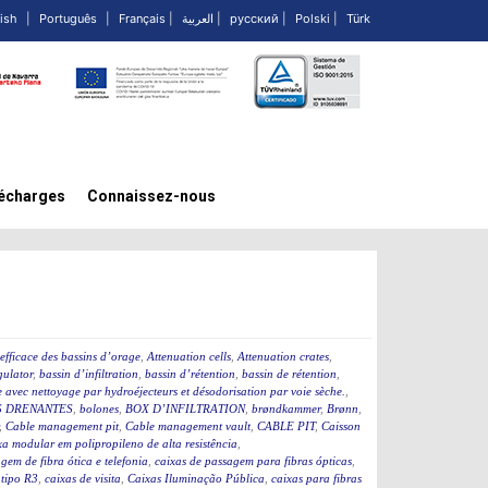
ish
|
Português
|
Français
|
العربية
|
русский
|
Polski
|
Türk
écharges
Connaissez-nous
efficace des bassins d’orage
,
Attenuation cells
,
Attenuation crates
,
ulator
,
bassin d’infiltration
,
bassin d’rétention
,
bassin de rétention
,
 avec nettoyage par hydroéjecteurs et désodorisation par voie sèche.
,
 DRENANTES
,
bolones
,
BOX D’INFILTRATION
,
brøndkammer
,
Brønn
,
,
Cable management pit
,
Cable management vault
,
CABLE PIT
,
Caisson
a modular em polipropileno de alta resistência
,
gem de fibra ótica e telefonia
,
caixas de passagem para fibras ópticas
,
 tipo R3
,
caixas de visita
,
Caixas Iluminação Pública
,
caixas para fibras