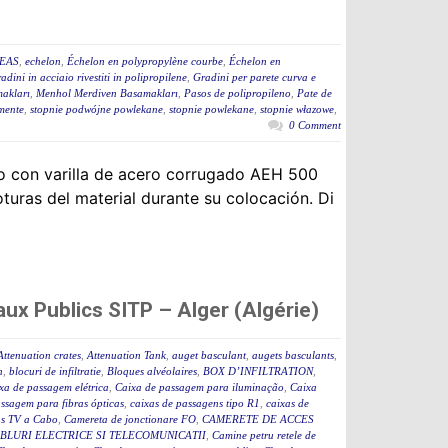
NEAS
,
echelon
,
Échelon en polypropylène courbe
,
Échelon en
adini in acciaio rivestiti in polipropilene
,
Gradini per parete curva e
akları
,
Menhol Merdiven Basamakları
,
Pasos de polipropileno
,
Pate de
mente
,
stopnie podwójne powlekane
,
stopnie powlekane
,
stopnie włazowe
,
0 Comment
o con varilla de acero corrugado AEH 500
turas del material durante su colocación. Di
ux Publics SITP – Alger (Algérie)
Attenuation crates
,
Attenuation Tank
,
auget basculant
,
augets basculants
,
n
,
blocuri de infiltratie
,
Bloques alvéolaires
,
BOX D’INFILTRATION
,
xa de passagem elétrica
,
Caixa de passagem para iluminação
,
Caixa
assagem para fibras ópticas
,
caixas de passagens tipo R1
,
caixas de
as TV a Cabo
,
Camereta de jonctionare FO
,
CAMERETE DE ACCES
BLURI ELECTRICE SI TELECOMUNICATII
,
Camine petru retele de