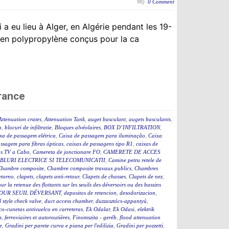
0 Comment
a eu lieu à Alger, en Algérie pendant les 19-
en polypropylène conçus pour la ca
rance
Attenuation crates
,
Attenuation Tank
,
auget basculant
,
augets basculants
,
n
,
blocuri de infiltratie
,
Bloques alvéolaires
,
BOX D’INFILTRATION
,
xa de passagem elétrica
,
Caixa de passagem para iluminação
,
Caixa
assagem para fibras ópticas
,
caixas de passagens tipo R1
,
caixas de
as TV a Cabo
,
Camereta de jonctionare FO
,
CAMERETE DE ACCES
BLURI ELECTRICE SI TELECOMUNICATII
,
Camine petru retele de
Chambre composite
,
Chambre composite travaux publics
,
Chambres
etorno
,
clapets
,
clapets anti-retour
,
Clapets de chasses
,
Clapets de nez
,
ur la retenue des flottants sur les seuils des déversoirs ou des bassins
OUR SEUIL DÉVERSANT
,
depositos de retencion
,
desodorizacion
,
l style check valve
,
duct access chamber
,
duzzasztócs-appantyú
,
co-cunetas antivuelco en carreteras
,
Ek Odalar
,
Ek Odasi
,
elektrik
s
,
ferroviaires et autoroutières
,
Finomszita - geréb
,
flood attenuation
e
,
Gradini per parete curva e piana per l'edilizia
,
Gradini per pozzetti
,