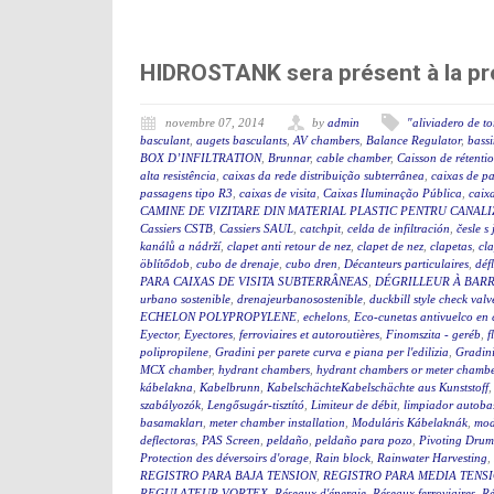
HIDROSTANK sera présent à la pr
novembre 07, 2014
by
admin
"aliviadero de t
basculant
,
augets basculants
,
AV chambers
,
Balance Regulator
,
bassi
BOX D’INFILTRATION
,
Brunnar
,
cable chamber
,
Caisson de rétenti
alta resistência
,
caixas da rede distribuição subterrânea
,
caixas de p
passagens tipo R3
,
caixas de visita
,
Caixas Iluminação Pública
,
caixa
CAMINE DE VIZITARE DIN MATERIAL PLASTIC PENTRU CANAL
Cassiers CSTB
,
Cassiers SAUL
,
catchpit
,
celda de infiltración
,
česle s
kanálů a nádrží
,
clapet anti retour de nez
,
clapet de nez
,
clapetas
,
cla
öblítődob
,
cubo de drenaje
,
cubo dren
,
Décanteurs particulaires
,
déf
PARA CAIXAS DE VISITA SUBTERRÂNEAS
,
DÉGRILLEUR À BAR
urbano sostenible
,
drenajeurbanosostenible
,
duckbill style check valv
ECHELON POLYPROPYLENE
,
echelons
,
Eco-cunetas antivuelco en 
Eyector
,
Eyectores
,
ferroviaires et autoroutières
,
Finomszita - geréb
,
f
polipropilene
,
Gradini per parete curva e piana per l'edilizia
,
Gradini
MCX chamber
,
hydrant chambers
,
hydrant chambers or meter chamber
kábelakna
,
Kabelbrunn
,
KabelschächteKabelschächte aus Kunststoff
szabályozók
,
Lengősugár-tisztító
,
Limiteur de débit
,
limpiador autoba
basamakları
,
meter chamber installation
,
Moduláris Kábelaknák
,
mod
deflectoras
,
PAS Screen
,
peldaño
,
peldaño para pozo
,
Pivoting Drum
Protection des déversoirs d'orage
,
Rain block
,
Rainwater Harvesting
,
REGISTRO PARA BAJA TENSION
,
REGISTRO PARA MEDIA TENS
REGULATEUR VORTEX
,
Réseaux d'énergie
,
Réseaux ferroviaires
,
Ré