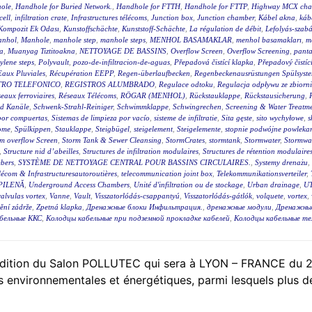
ole
,
Handhole for Buried Network.
,
Handhole for FTTH
,
Handhole for FTTP
,
Highway MCX cha
cell
,
infiltration crate
,
Infrastructures télécoms
,
Junction box
,
Junction chamber
,
Kábel akna
,
káb
Kompozit Ek Odası
,
Kunstoffschächte
,
Kunststoff-Schächte
,
La régulation de débit
,
Lefolyás-szab
nhol
,
Manhole
,
manhole step
,
manhole steps
,
MENHOL BASAMAKLAR
,
menhol basamakları
,
m
a
,
Muanyag Tiztitoakna
,
NETTOYAGE DE BASSINS
,
Overflow Screen
,
Overflow Screening
,
panta
ylene steps
,
Polyvault
,
pozo-de-infiltracion-de-aguas
,
Přepadová čistící klapka
,
Přepadový čistíc
Eaux Pluviales
,
Récupération EEPP
,
Regen-überlaufbecken
,
Regenbeckenausrüstungen Spülsyst
TRO TELEFONICO
,
REGISTROS ALUMBRADO
,
Regulace odtoku
,
Regulacja odpływu ze zbiorn
eaux ferroviaires
,
Réseaux Télécoms
,
RÖGAR (MENHOL)
,
Rückstauklappe
,
Rückstausicherung
,
nd Kanäle
,
Schwenk-Strahl-Reiniger
,
Schwimmklappe
,
Schwingrechen
,
Screening & Water Treatm
 por compuertas
,
Sistemas de limpieza por vacío
,
sisteme de infiltratie
,
Sita gęste
,
sito wychyłowe
,
s
ome
,
Spülkippen
,
Stauklappe
,
Steigbügel
,
steigelement
,
Steigelemente
,
stopnie podwójne powleka
m overflow Screen
,
Storm Tank & Sewer Cleansing
,
StormCrates
,
stormtank
,
Stormwater
,
Stormwat
,
Structure nid d’abeilles
,
Structures de infiltration modulaires
,
Structures de rétention modulaire
bers
,
SYSTÈME DE NETTOYAGE CENTRAL POUR BASSINS CIRCULAIRES.
,
Systemy drenażu
,
lécom & Infrastructuresautoroutières
,
telecommunication joint box
,
Telekommunikationsverteiler
,
PILENĂ
,
Underground Access Chambers
,
Unité d'infiltration ou de stockage
,
Urban drainage
,
UT
valvulas vortex
,
Vanne
,
Vault
,
Visszatorlódás-csappantyú
,
Visszatorlódás-gátlók
,
volquete
,
vortex
,
tění zádrže
,
Zpetná klapka
,
Дренажные блоки Инфильтрация.
,
дренажные модули
,
Дренажны
бельные ККС
,
Колодцы кабельные при подземной прокладке кабелей
,
Колодцы кабельные т
édition du Salon POLLUTEC qui sera à LYON – FRANCE du 2
s environnementales et énergétiques, parmi lesquels plus de