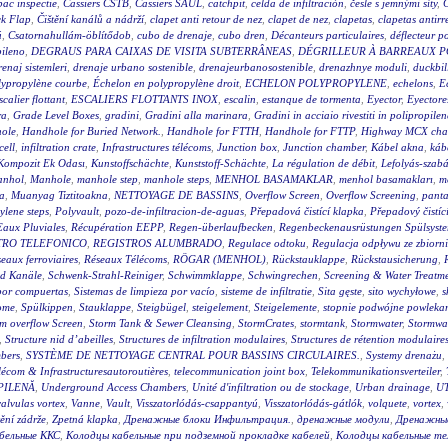
ac inspectie
,
Cassiers CSTB
,
Cassiers SAUL
,
catchpit
,
celda de infiltración
,
česle s jemnými síty
,
k Flap
,
Čištění kanálů a nádrží
,
clapet anti retour de nez
,
clapet de nez
,
clapetas
,
clapetas antirr
ú
,
Csatornahullám-öblítődob
,
cubo de drenaje
,
cubo dren
,
Décanteurs particulaires
,
déflecteur po
pileno
,
DEGRAUS PARA CAIXAS DE VISITA SUBTERRÂNEAS
,
DÉGRILLEUR À BARREAUX P
enaj sistemleri
,
drenaje urbano sostenible
,
drenajeurbanosostenible
,
drenazhnye moduli
,
duckbil
lypropylène courbe
,
Échelon en polypropylène droit
,
ECHELON POLYPROPYLENE
,
echelons
,
E
scalier flottant
,
ESCALIERS FLOTTANTS INOX
,
escalin
,
estanque de tormenta
,
Eyector
,
Eyectore
ra
,
Grade Level Boxes
,
gradini
,
Gradini alla marinara
,
Gradini in acciaio rivestiti in polipropilen
ole
,
Handhole for Buried Network.
,
Handhole for FTTH
,
Handhole for FTTP
,
Highway MCX cha
cell
,
infiltration crate
,
Infrastructures télécoms
,
Junction box
,
Junction chamber
,
Kábel akna
,
káb
Kompozit Ek Odası
,
Kunstoffschächte
,
Kunststoff-Schächte
,
La régulation de débit
,
Lefolyás-szab
nhol
,
Manhole
,
manhole step
,
manhole steps
,
MENHOL BASAMAKLAR
,
menhol basamakları
,
m
a
,
Muanyag Tiztitoakna
,
NETTOYAGE DE BASSINS
,
Overflow Screen
,
Overflow Screening
,
panta
ylene steps
,
Polyvault
,
pozo-de-infiltracion-de-aguas
,
Přepadová čistící klapka
,
Přepadový čistíc
Eaux Pluviales
,
Récupération EEPP
,
Regen-überlaufbecken
,
Regenbeckenausrüstungen Spülsyst
TRO TELEFONICO
,
REGISTROS ALUMBRADO
,
Regulace odtoku
,
Regulacja odpływu ze zbiorn
eaux ferroviaires
,
Réseaux Télécoms
,
RÖGAR (MENHOL)
,
Rückstauklappe
,
Rückstausicherung
,
nd Kanäle
,
Schwenk-Strahl-Reiniger
,
Schwimmklappe
,
Schwingrechen
,
Screening & Water Treatm
 por compuertas
,
Sistemas de limpieza por vacío
,
sisteme de infiltratie
,
Sita gęste
,
sito wychyłowe
,
s
ome
,
Spülkippen
,
Stauklappe
,
Steigbügel
,
steigelement
,
Steigelemente
,
stopnie podwójne powleka
m overflow Screen
,
Storm Tank & Sewer Cleansing
,
StormCrates
,
stormtank
,
Stormwater
,
Stormwat
,
Structure nid d’abeilles
,
Structures de infiltration modulaires
,
Structures de rétention modulaire
bers
,
SYSTÈME DE NETTOYAGE CENTRAL POUR BASSINS CIRCULAIRES.
,
Systemy drenażu
,
lécom & Infrastructuresautoroutières
,
telecommunication joint box
,
Telekommunikationsverteiler
,
PILENĂ
,
Underground Access Chambers
,
Unité d'infiltration ou de stockage
,
Urban drainage
,
UT
valvulas vortex
,
Vanne
,
Vault
,
Visszatorlódás-csappantyú
,
Visszatorlódás-gátlók
,
volquete
,
vortex
,
tění zádrže
,
Zpetná klapka
,
Дренажные блоки Инфильтрация.
,
дренажные модули
,
Дренажны
бельные ККС
,
Колодцы кабельные при подземной прокладке кабелей
,
Колодцы кабельные т