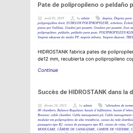
Pate de polipropileno o peldaño 
avril 03, 2019
by
admin
degrau
,
Degrau para 
polypropylène droit
,
ECHELON POLYPROPYLENE
,
echelons
,
Échelo
piana per l'edilizia
,
Gradini per pozzetti
,
Gradino per pozzetti
,
Iron st
polipropileno
,
peldaño
,
peldaño para pozo
,
POLYPROPYLEEN KLI
Stopnie włazowe do studni PP
,
stopnie żeliwne
,
Stopnie złazowe
,
TRE
HIDROSTANK fabrica pates de polipropilen
de12 mm, recubierta con polipropileno copo
Continue
Succès de HIDROSTANK dans la der
février 24, 2015
by
admin
"aliviadero de torm
AV chambers
,
Balance Regulator
,
bassin d’infiltration
,
bassin d’réten
Brunnar
,
cable chamber
,
Cable management pit
,
Cable management 
modular em polipropileno de alta resistência
,
caixas da rede distribu
passagens tipo R2
,
caixas de passagens tipo R3
,
caixas de visita
,
Cai
MODULARE
,
CĂMINE DE CANALIZARE
,
CAMINE DE VIZITARE
,
C