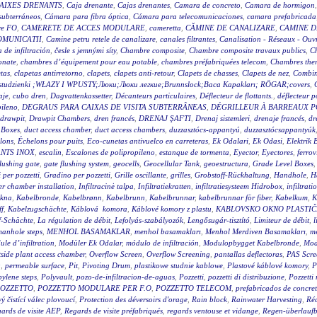
AIXES DRENANTS
,
Caja drenante
,
Cajas drenantes
,
Camara de concreto
,
Camara de hormigon
subterráneos
,
Cámara para fibra óptica
,
Cámara para telecomunicaciones
,
camara prefabricada
re FO
,
CAMERETE DE ACCES MODULARE
,
cameretta
,
CĂMINE DE CANALIZARE
,
CAMINE D
OMUNICATII
,
Camine petru retele de canalizare
,
canales filtrantes
,
Canalisation - Réseaux - Ouv
a de infiltración
,
česle s jemnými síty
,
Chambre composite
,
Chambre composite travaux publics
,
C
onate
,
chambres d’équipement pour eau potable
,
chambres préfabriquées telecom
,
Chambres ther
tas
,
clapetas antirretorno
,
clapets
,
clapets anti-retour
,
Clapets de chasses
,
Clapets de nez
,
Combin
wy studzienki ;WŁAZY I WPUSTY;Люки;Люки легкие;Brunnslock;Baca Kapakları; RÖGAR;covers
,
aje
,
cubo dren
,
Dagvattenkassetter
,
Décanteurs particulaires
,
Déflecteur de flottants.
,
déflecteur p
pileno
,
DEGRAUS PARA CAIXAS DE VISITA SUBTERRÂNEAS
,
DÉGRILLEUR À BARREAUX P
drawpit
,
Drawpit Chambers
,
dren francés
,
DRENAJ ŞAFTI
,
Drenaj sistemleri
,
drenaje francés
,
dr
 Boxes
,
duct access chamber
,
duct access chambers
,
duzzasztócs-appantyú
,
duzzasztócsappantyúk
lons
,
Échelons pour puits
,
Eco-cunetas antivuelco en carreteras
,
Ek Odalari
,
Ek Odasi
,
Elektrik 
NTS INOX
,
escalin
,
Escalones de polipropileno
,
estanque de tormenta
,
Eyector
,
Eyectores
,
ferrov
flushing gate
,
gate flushing system
,
geocells
,
Geocellular Tank
,
geoestructura
,
Grade Level Boxes
 per pozzetti
,
Gradino per pozzetti
,
Grille oscillante
,
grilles
,
Grobstoff-Rückhaltung
,
Handhole
,
H
r chamber installation
,
Infiltracinė talpa
,
Infiltratiekratten
,
infiltratiesysteem Hidrobox
,
infiltrati
akna
,
Kabelbronde
,
Kabelbrønn
,
Kabelbrunn
,
Kabelbrunnar
,
kabelbrunnar för fiber
,
Kabelkum
,
K
ff
,
Kabelzugschächte
,
Káblová komora
,
Káblové komory z plastu
,
KABLOVSKO OKNO PLASTI
f-Schächte
,
La régulation de débit
,
Lefolyás-szabályozók
,
Lengősugár-tisztító
,
Limiteur de débit
,
l
anhole steps
,
MENHOL BASAMAKLAR
,
menhol basamakları
,
Menhol Merdiven Basamakları
,
me
le d’infiltration
,
Modüler Ek Odalar
,
módulo de infiltración
,
Modulopbygget Kabelbronde
,
Mod
side plant access chamber
,
Overflow Screen
,
Overflow Screening
,
pantallas deflectoras
,
PAS Scre
g
,
permeable surface
,
Pit
,
Pivoting Drum
,
plastikowe studnie kablowe
,
Plastové káblové komory
,
P
ylene steps
,
Polyvault
,
pozo-de-infiltracion-de-aguas
,
Pozzetti
,
pozzetti di distribuzione
,
Pozzetti
OZZETTO
,
POZZETTO MODULARE PER F.O
,
POZZETTO TELECOM
,
prefabricados de concre
 čistící válec plovoucí
,
Protection des déversoirs d'orage
,
Rain block
,
Rainwater Harvesting
,
Réc
ards de visite AEP
,
Regards de visite préfabriqués
,
regards ventouse et vidange
,
Regen-überlauf