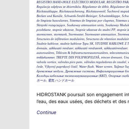
REGISTRO HAND-HOLE ELÉCTRICO MODULAR
,
REGISTRO PA
Regulacja odpływu ze zbiorników
,
Régulateur de débit
,
Régulateur de
Rückstauklappe
,
Rückstausicherung
,
Rückstauventil
,
Šachtová stupad
Becken und Kanäle
,
Schwenk-Strahl-Reiniger
,
Schwimmklappe
,
Schw
de limpieza basculantes
,
Sistemas de limpieza por clapetas
,
Sistemas 
Skrzynki rozsączające
,
Soakaway attenuation units
,
Soakaway Modul
powlekane
,
stopnie włazowe
,
Stopnie włazowe do studni PP
,
stopnie ż
stormscreen
,
stormtank
,
Stormwater
,
Stormwater attenuation
,
Stormwa
Structures de infiltration modulaires
,
Structures de rétention modulair
Studnie kablowe
,
studnie kablowe Typu SK
,
STUDNIE KABLOWE Z 
drenażu
,
szikkasztó rendszer
,
szikkasztó rendszerek
,
szikkasztórendszer
,
autoroutières
,
Télécom & Infrastructuresautoroutières
,
telecommunica
trekkekummer
,
TREPTE DIN POLIPROPILENĂ
,
trincee drenanti
,
Und
valvula vortice
,
valvulas pico pato
,
válvulas reguladoras de caudal
,
česle
,
Výkyvný paprskový čistič
,
Water flush
,
Water screen
,
Yağmur Suy
дренажные модули
,
Дренажные системы
,
Инфильтрационные бл
Колодцы кабельные телекоммуникационные (ККТ)
,
Опорные скоб
ホール
,
電気 ハンドホール
HIDROSTANK poursuit son engagement interna
l’eau, des eaux usées, des déchets et des
Continue