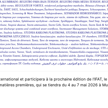
RA ALUMBRADO
,
REGISTRO PARA BAJA TENSION
,
REGISTRO PARA MEDIA TENSION
,
REGI
 débit vortex
,
REGULATEUR VORTEX
,
reinforced polypropylene manholes
,
Réseaux d'énergie
,
R
la
,
ŠAHT
,
SAUL
,
Schachtabdeckungen;Šachtové kanalizační poklopy;Tampons
,
Schouwputten
,
ingrechen
,
Screening & Water Treatment
,
Seksjonsbrønn
,
SEPARADOR HIDRODINÁMICO
,
Sépa
de limpieza por compuertas
,
Sistemas de limpieza por vacío
,
sisteme de infiltratie
,
Sita gęste
,
sito 
es
,
sokaway bobex
,
Spłukiwanie wychyłowe –ruchome
,
Spülkippen
,
Stauklappe
,
Steel Step
,
Steig
eliwne
,
Stopnie złazowe
,
Storm attenuation
,
Storm Cells
,
Storm overflow Screen
,
Storm Tank & Se
ter discharge systems and combined sewer overflows
,
Stormwater Management Solutions
,
STORM
es
,
Studnia kablowa
,
STUDNIA KABLOWA PLASTIKOWA
,
STUDNIA KABLOWA PLASTIKOWA 
TWORZYWA SZTUCZNEGO
,
Studnie kana|tzacyjne
,
studnie kanalizacyjne
,
SV chambers
,
SYSTÈM
Tamices
,
Tamis de déversoir
,
Tamiz
,
Tanc de tempesta
,
tanc de tempestes
,
Tanques de tormenta
,
T
tion joint box
,
Telekommunikationsverteiler
,
Telekomunikacja – studnie kablowe
,
Telekomünikasyo
erground Access Chambers
,
Underground Enclosures
,
Unité d'infiltration ou de stockage
,
UTX c
valvulas vortex
,
Vanne
,
Vault
,
vertedouro de transbordamento
,
Visszatorlódás-csappantyú
,
Vissza
u Yönetim Sistemi
,
Zabezpieczenia przeciw-cofkowe
,
Zajištění zádrže
,
Zpetná klapka
,
ГОРОДСКА
оки
,
инфильтрационных модулей
,
Кабелни шахти и аксесоари Hidrostank
,
Кабельные колодц
ы
,
сертификат ТР
,
Скобы ходовые
,
خطوات غرف التفتيش
,
تنك مانع العواصف
,
ハンドホール
,
ハ
tional et participera à la prochaine édition de l’IFAT, le
 matières premières, qui se tiendra du 4 au 7 mai 2026 à Mu