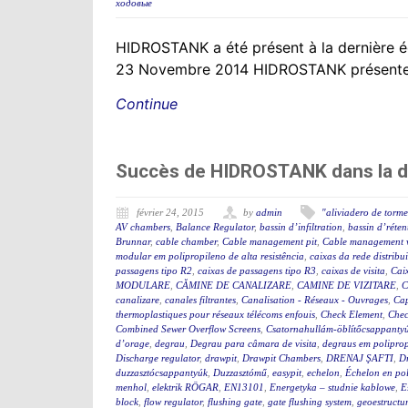
ходовые
HIDROSTANK a été présent à la dernière édi
23 Novembre 2014 HIDROSTANK présente se
Continue
Succès de HIDROSTANK dans la de
février 24, 2015
by
admin
"aliviadero de torm
AV chambers
,
Balance Regulator
,
bassin d’infiltration
,
bassin d’réten
Brunnar
,
cable chamber
,
Cable management pit
,
Cable management 
modular em polipropileno de alta resistência
,
caixas da rede distribu
passagens tipo R2
,
caixas de passagens tipo R3
,
caixas de visita
,
Cai
MODULARE
,
CĂMINE DE CANALIZARE
,
CAMINE DE VIZITARE
,
C
canalizare
,
canales filtrantes
,
Canalisation - Réseaux - Ouvrages
,
Cap
thermoplastiques pour réseaux télécoms enfouis
,
Check Element
,
Chec
Combined Sewer Overflow Screens
,
Csatornahullám-öblítőcsappanty
d’orage
,
degrau
,
Degrau para câmara de visita
,
degraus em polipro
Discharge regulator
,
drawpit
,
Drawpit Chambers
,
DRENAJ ŞAFTI
,
Dr
duzzasztócsappantyúk
,
Duzzasztómű
,
easypit
,
echelon
,
Échelon en po
menhol
,
elektrik RÖGAR
,
EN13101
,
Energetyka – studnie kablowe
,
E
block
,
flow regulator
,
flushing gate
,
gate flushing system
,
geoestructu