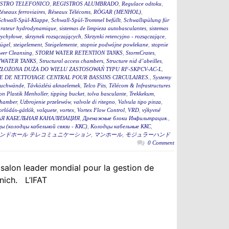
STRO TELEFONICO
,
REGISTROS ALUMBRADO
,
Regulace odtoku
,
éseaux ferroviaires
,
Réseaux Télécoms
,
RÖGAR (MENHOL)
,
Schwall-Spül-Klappe
,
Schwall-Spül-Trommel befüllt
,
Schwallspülung für
rateur hydrodynamique
,
sistemas de limpieza autobasculantes
,
sistemas
wychyłowe
,
skrzynek rozsączających
,
Skrzynki retencyjno - rozsączające
,
bügel
,
steigelement
,
Steigelemente
,
stopnie podwójne powlekane
,
stopnie
wer Cleansing
,
STORM WATER RETENTION TANKS
,
StormCrates
,
WATER TANKS
,
Structural access chambers
,
Structure nid d’abeilles
,
ZŁOŻONA DUŻA DO WIELU ZASTOSOWAŃ TYPU RF-SKPCV-AC-L
,
E DE NETTOYAGE CENTRAL POUR BASSINS CIRCULAIRES.
,
Systemy
auchwände
,
Távközlési aknaelemek
,
Telco Pits
,
Télécom & Infrastructures
n Plastik Menholler
,
tipping bucket
,
tolva basculante
,
Trekkekum
,
hamber
,
Uzbrojenie przelewów
,
valvole di ritegno
,
Valvula tipo pinza
,
torlódás-gátlók
,
volquete
,
vortex
,
Vortex Flow Control
,
VRD
,
výkyvné
Я КАБЕЛЬНАЯ КАНАЛИЗАЦИЯ
,
Дренажные блоки Инфильтрация.
,
ы (колодцы кабельной связи - ККС)
,
Колодцы кабельные ККС
,
ンドホール テレコミュニケーション
,
マンホール
,
モジュラーハンド
0 Comment
 salon leader mondial pour la gestion de
nich. L’IFAT