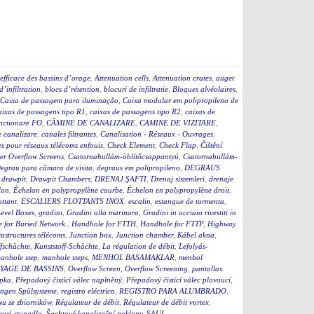
efficace des bassins d’orage
,
Attenuation cells
,
Attenuation crates
,
auget
d’infiltration
,
blocs d’rétention
,
blocuri de infiltratie
,
Bloques alvéolaires
,
Caixa de passagem para iluminação
,
Caixa modular em polipropileno de
aixas de passagens tipo R1
,
caixas de passagens tipo R2
,
caixas de
nctionare FO
,
CĂMINE DE CANALIZARE
,
CAMINE DE VIZITARE
,
e canalizare
,
canales filtrantes
,
Canalisation - Réseaux - Ouvrages
,
s pour réseaux télécoms enfouis
,
Check Element
,
Check Flap
,
Čištění
r Overflow Screens
,
Csatornahullám-öblítőcsappantyú
,
Csatornahullám-
egrau para câmara de visita
,
degraus em polipropileno
,
DEGRAUS
,
drawpit
,
Drawpit Chambers
,
DRENAJ ŞAFTI
,
Drenaj sistemleri
,
drenaje
lon
,
Échelon en polypropylène courbe
,
Échelon en polypropylène droit
,
ottant
,
ESCALIERS FLOTTANTS INOX
,
escalin
,
estanque de tormenta
,
evel Boxes
,
gradini
,
Gradini alla marinara
,
Gradini in acciaio rivestiti in
 for Buried Network.
,
Handhole for FTTH
,
Handhole for FTTP
,
Highway
rastructures télécoms
,
Junction box
,
Junction chamber
,
Kábel akna
,
fschächte
,
Kunststoff-Schächte
,
La régulation de débit
,
Lefolyás-
anhole step
,
manhole steps
,
MENHOL BASAMAKLAR
,
menhol
YAGE DE BASSINS
,
Overflow Screen
,
Overflow Screening
,
pantallas
apka
,
Přepadový čistící válec naplněný
,
Přepadový čistící válec plovoucí
,
ngen Spülsysteme
,
registro eléctrico
,
REGISTRO PARA ALUMBRADO
,
u ze zbiorników
,
Régulateur de débit
,
Régulateur de débit vortex
,
ová stupadla
,
Šachtové kanalizační poklopy
,
SAUL
,