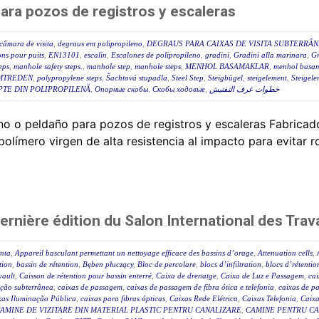
para pozos de registros y escaleras
câmara de visita
,
degraus em polipropileno
,
DEGRAUS PARA CAIXAS DE VISITA SUBTERRÂ
ns pour puits
,
EN13101
,
escalin
,
Escalones de polipropileno
,
gradini
,
Gradini alla marinara
,
Gr
eps
,
manhole safety steps.
,
manhole step
,
manhole steps
,
MENHOL BASAMAKLAR
,
menhol basam
MTREDEN
,
polypropylene steps
,
Šachtová stupadla
,
Steel Step
,
Steigbügel
,
steigelement
,
Steigele
PTE DIN POLIPROPILENĂ
,
Опорные скобы
,
Скобы ходовые
,
خطوات غرف التفتيش
o o peldaño para pozos de registros y escaleras Fabricad
límero virgen de alta resistencia al impacto para evitar ro
nière édition du Salon International des Trava
enta
,
Appareil basculant permettant un nettoyage efficace des bassins d’orage
,
Attenuation cells
,
tion
,
bassin de rétention
,
Bęben płuczący
,
Bloc de percolare
,
blocs d’infiltration
,
blocs d’rétentio
vault
,
Caisson de rétention pour bassin enterré
,
Caixa de drenatge
,
Caixa de Luz e Passagem
,
cai
ição subterrânea
,
caixas de passagem
,
caixas de passagem de fibra ótica e telefonia
,
caixas de p
xas Iluminação Pública
,
caixas para fibras ópticas
,
Caixas Rede Elétrica
,
Caixas Telefonia
,
Caix
AMINE DE VIZITARE DIN MATERIAL PLASTIC PENTRU CANALIZARE
,
CAMINE PENTRU CA