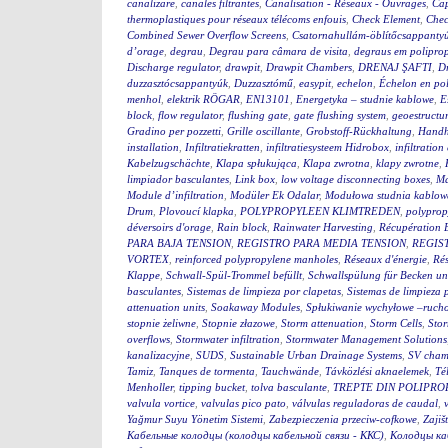
canalizare
,
canales filtrantes
,
Canalisation - Réseaux - Ouvrages
,
Cap
thermoplastiques pour réseaux télécoms enfouis
,
Check Element
,
Chec
Combined Sewer Overflow Screens
,
Csatornahullám-öblítőcsappanty
d’orage
,
degrau
,
Degrau para câmara de visita
,
degraus em polipro
Discharge regulator
,
drawpit
,
Drawpit Chambers
,
DRENAJ ŞAFTI
,
Dr
duzzasztócsappantyúk
,
Duzzasztómű
,
easypit
,
echelon
,
Échelon en po
menhol
,
elektrik RÖGAR
,
EN13101
,
Energetyka – studnie kablowe
,
E
block
,
flow regulator
,
flushing gate
,
gate flushing system
,
geoestructu
Gradino per pozzetti
,
Grille oscillante
,
Grobstoff-Rückhaltung
,
Handh
installation
,
Infiltratiekratten
,
infiltratiesysteem Hidrobox
,
infiltration 
Kabelzugschächte
,
Klapa spłukująca
,
Klapa zwrotna
,
klapy zwrotne
,
limpiador basculantes
,
Link box
,
low voltage disconnecting boxes
,
Ma
Module d’infiltration
,
Modüler Ek Odalar
,
Modułowa studnia kablow
Drum
,
Plovoucí klapka
,
POLYPROPYLEEN KLIMTREDEN
,
polyprop
déversoirs d'orage
,
Rain block
,
Rainwater Harvesting
,
Récupération 
PARA BAJA TENSION
,
REGISTRO PARA MEDIA TENSION
,
REGIS
VORTEX
,
reinforced polypropylene manholes
,
Réseaux d'énergie
,
Rés
Klappe
,
Schwall-Spül-Trommel befüllt
,
Schwallspülung für Becken u
basculantes
,
Sistemas de limpieza por clapetas
,
Sistemas de limpieza
attenuation units
,
Soakaway Modules
,
Spłukiwanie wychyłowe –ruch
stopnie żeliwne
,
Stopnie złazowe
,
Storm attenuation
,
Storm Cells
,
Stor
overflows
,
Stormwater infiltration
,
Stormwater Management Solutions
kanalizacyjne
,
SUDS
,
Sustainable Urban Drainage Systems
,
SV cham
Tamiz
,
Tanques de tormenta
,
Tauchwände
,
Távközlési aknaelemek
,
Té
Menholler
,
tipping bucket
,
tolva basculante
,
TREPTE DIN POLIPRO
valvula vortice
,
valvulas pico pato
,
válvulas reguladoras de caudal
,
Yağmur Suyu Yönetim Sistemi
,
Zabezpieczenia przeciw-cofkowe
,
Zajiš
Кабельные колодцы (колодцы кабельной связи - ККС)
,
Колодцы ка