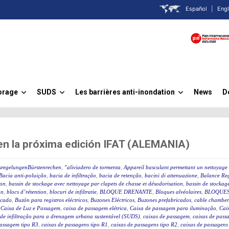
Español
|
Engl
orage
SUDS
Les barrières anti-inondation
News
D
»
»
»
 en la próxima edición IFAT (ALEMANIA)
sregelungenBürstenrechen
,
"aliviadero de tormenta
,
Appareil basculant permettant un nettoyage 
Bacia anti-poluição
,
bacia de infiltração
,
bacia de retenção
,
bacini di attenuazione
,
Balance Reg
ion
,
bassin de stockage avec nettoyage par clapets de chasse et désodorisation
,
bassin de stockage
on
,
blocs d’rétention
,
blocuri de infiltratie
,
BLOQUE DRENANTE
,
Bloques alvéolaires
,
BLOQUES
icado
,
Buzón para registros eléctricos
,
Buzones Eléctricos
,
Buzones prefabricados
,
cable chamber
,
Caixa de Luz e Passagem
,
caixa de passagem elétrica
,
Caixa de passagem para iluminação
,
Caix
 de infiltração para a drenagem urbana sustentável (SUDS)
,
caixas de passagem
,
caixas de passa
passagem tipo R3
,
caixas de passagens tipo R1
,
caixas de passagens tipo R2
,
caixas de passagens