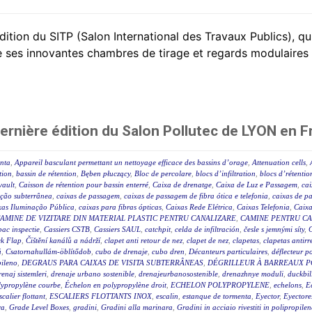
tion du SITP (Salon International des Travaux Publics), qui 
s innovantes chambres de tirage et regards modulaires 
rnière édition du Salon Pollutec de LYON en F
enta
,
Appareil basculant permettant un nettoyage efficace des bassins d’orage
,
Attenuation cells
,
tion
,
bassin de rétention
,
Bęben płuczący
,
Bloc de percolare
,
blocs d’infiltration
,
blocs d’rétentio
vault
,
Caisson de rétention pour bassin enterré
,
Caixa de drenatge
,
Caixa de Luz e Passagem
,
cai
ição subterrânea
,
caixas de passagem
,
caixas de passagem de fibra ótica e telefonia
,
caixas de p
xas Iluminação Pública
,
caixas para fibras ópticas
,
Caixas Rede Elétrica
,
Caixas Telefonia
,
Caix
AMINE DE VIZITARE DIN MATERIAL PLASTIC PENTRU CANALIZARE
,
CAMINE PENTRU CA
ac inspectie
,
Cassiers CSTB
,
Cassiers SAUL
,
catchpit
,
celda de infiltración
,
česle s jemnými síty
,
k Flap
,
Čištění kanálů a nádrží
,
clapet anti retour de nez
,
clapet de nez
,
clapetas
,
clapetas antirr
ú
,
Csatornahullám-öblítődob
,
cubo de drenaje
,
cubo dren
,
Décanteurs particulaires
,
déflecteur po
pileno
,
DEGRAUS PARA CAIXAS DE VISITA SUBTERRÂNEAS
,
DÉGRILLEUR À BARREAUX P
enaj sistemleri
,
drenaje urbano sostenible
,
drenajeurbanosostenible
,
drenazhnye moduli
,
duckbil
lypropylène courbe
,
Échelon en polypropylène droit
,
ECHELON POLYPROPYLENE
,
echelons
,
E
scalier flottant
,
ESCALIERS FLOTTANTS INOX
,
escalin
,
estanque de tormenta
,
Eyector
,
Eyectore
ra
,
Grade Level Boxes
,
gradini
,
Gradini alla marinara
,
Gradini in acciaio rivestiti in polipropilen