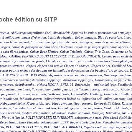
oche édition su SITP
ormenta
,
AbflussregelungenBrunnslock
,
Aknafedelek
,
Appareil basculant permettant un nettoyage 
n d’infiltration
,
bassin d’rétention
,
bassin de rétention
,
Bęben płuczący
,
Bloc de percolare
,
blocs 
on pour bassin enterré
,
Caixa de drenatge
,
Caixa de Luz e Passagem
,
caixa de passagem elétrica
,
assagem
,
caixas de passagem de fibra ótica e telefonia
,
caixas de passagem para fibras ópticas
,
c
s para fibras ópticas
,
Caixas Rede Elétrica
,
Caixas Telefonia
,
Caixas TV a Cabo
,
Camereta de jo
IZARE
,
CAMINE PENTRU CABLURI ELECTRICE SI TELECOMUNICATII
,
Camine petru retele d
 jemnými síty
,
Chambre composite
,
Chambre composite travaux publics
,
Chambres thermoplastique
petas antirretorno
,
clapets
,
clapets anti-retour
,
Clapets de chasses
,
Clapets de nez
,
Combined Sewe
lecteur pour la retenue des flottants sur les seuils des déversoirs ou des bassins d’orage
,
degrau
,
D
REAUX POUR SEUIL DÉVERSANT
,
depositos de retencion
,
desodorizacion
,
Discharge regulator
e
,
duct access chamber
,
duzzasztócs-appantyú
,
duzzasztócsappantyúk
,
Duzzasztómű
,
easypit
,
eche
carreteras
,
elektrik menhol
,
elektrik RÖGAR
,
EN13101
,
Energetyka – studnie kablowe
,
Escalier fl
lood attenuation block
,
flow regulator
,
flushing gate
,
gate flushing system
,
geoestructura
,
Grade L
 per pozzetti
,
Gradino per pozzetti
,
Grille oscillante
,
Grobstoff-Rückhaltung
,
Handhole
,
Handhole
 installation
,
Infiltratiekratten
,
infiltratiesysteem Hidrobox
,
infiltration cell
,
infiltration crate
,
Inf
,
Kabelzugschächte
,
Klapa spłukująca
,
Klapa zwrotna
,
klapy zwrotne
,
Kompozit Ek Odası
,
Kunstof
sculante
,
limpiador basculantes
,
Link box
,
low voltage disconnecting boxes
,
Manhol
,
Manhole
,
m
ule d'rétention
,
Module d’infiltration
,
Modułowa studnia kablowa
,
Muanyag Tiztitoakna
,
NETTO
,
Plovoucí klapka
,
POLYPROPYLEEN KLIMTREDEN
,
polypropylene steps
,
Přepadová čistící kl
Récupération Eaux Pluviales
,
Récupération EEPP
,
Regen-überlaufbecken
,
Regenbeckenausrüstu
ION
,
REGISTRO TELEFONICO
,
REGISTROS ALUMBRADO
,
Regulace odtoku
,
Regulacja odpływ
seaux Télécoms
,
RÖGAR (MENHOL)
,
Rückstauklappe
,
Rückstausicherung
,
Rückstauventil
,
Šacht