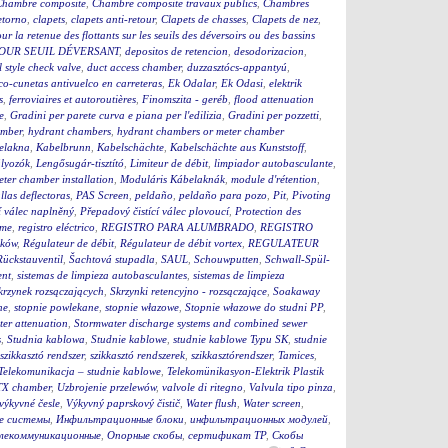
Chambre composite
,
Chambre composite travaux publics
,
Chambres
etorno
,
clapets
,
clapets anti-retour
,
Clapets de chasses
,
Clapets de nez
,
ur la retenue des flottants sur les seuils des déversoirs ou des bassins
OUR SEUIL DÉVERSANT
,
depositos de retencion
,
desodorizacion
,
l style check valve
,
duct access chamber
,
duzzasztócs-appantyú
,
co-cunetas antivuelco en carreteras
,
Ek Odalar
,
Ek Odasi
,
elektrik
s
,
ferroviaires et autoroutières
,
Finomszita - geréb
,
flood attenuation
e
,
Gradini per parete curva e piana per l'edilizia
,
Gradini per pozzetti
,
mber
,
hydrant chambers
,
hydrant chambers or meter chamber
elakna
,
Kabelbrunn
,
Kabelschächte
,
Kabelschächte aus Kunststoff
,
ályozók
,
Lengősugár-tisztító
,
Limiteur de débit
,
limpiador autobasculante
,
eter chamber installation
,
Moduláris Kábelaknák
,
module d'rétention
,
llas deflectoras
,
PAS Screen
,
peldaño
,
peldaño para pozo
,
Pit
,
Pivoting
í válec naplněný
,
Přepadový čistící válec plovoucí
,
Protection des
eme
,
registro eléctrico
,
REGISTRO PARA ALUMBRADO
,
REGISTRO
ików
,
Régulateur de débit
,
Régulateur de débit vortex
,
REGULATEUR
Rückstauventil
,
Šachtová stupadla
,
SAUL
,
Schouwputten
,
Schwall-Spül-
ent
,
sistemas de limpieza autobasculantes
,
sistemas de limpieza
krzynek rozsączających
,
Skrzynki retencyjno - rozsączające
,
Soakaway
ne
,
stopnie powlekane
,
stopnie włazowe
,
Stopnie włazowe do studni PP
,
er attenuation
,
Stormwater discharge systems and combined sewer
s
,
Studnia kablowa
,
Studnie kablowe
,
studnie kablowe Typu SK
,
studnie
szikkasztó rendszer
,
szikkasztó rendszerek
,
szikkasztórendszer
,
Tamices
,
Telekomunikacja – studnie kablowe
,
Telekomünikasyon-Elektrik Plastik
X chamber
,
Uzbrojenie przelewów
,
valvole di ritegno
,
Valvula tipo pinza
,
výkyvné česle
,
Výkyvný paprskový čistič
,
Water flush
,
Water screen
,
е системы
,
Инфильтрационные блоки
,
инфильтрационных модулей
,
елекоммуникационные
,
Опорные скобы
,
сертификат ТР
,
Скобы