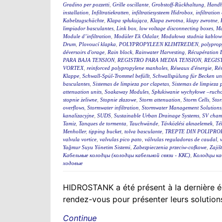
Gradino per pozzetti
,
Grille oscillante
,
Grobstoff-Rückhaltung
,
Handh
installation
,
Infiltratiekratten
,
infiltratiesysteem Hidrobox
,
infiltration 
Kabelzugschächte
,
Klapa spłukująca
,
Klapa zwrotna
,
klapy zwrotne
,
limpiador basculantes
,
Link box
,
low voltage disconnecting boxes
,
Ma
Module d’infiltration
,
Modüler Ek Odalar
,
Modułowa studnia kablow
Drum
,
Plovoucí klapka
,
POLYPROPYLEEN KLIMTREDEN
,
polyprop
déversoirs d'orage
,
Rain block
,
Rainwater Harvesting
,
Récupération 
PARA BAJA TENSION
,
REGISTRO PARA MEDIA TENSION
,
REGIS
VORTEX
,
reinforced polypropylene manholes
,
Réseaux d'énergie
,
Rés
Klappe
,
Schwall-Spül-Trommel befüllt
,
Schwallspülung für Becken u
basculantes
,
Sistemas de limpieza por clapetas
,
Sistemas de limpieza
attenuation units
,
Soakaway Modules
,
Spłukiwanie wychyłowe –ruch
stopnie żeliwne
,
Stopnie złazowe
,
Storm attenuation
,
Storm Cells
,
Stor
overflows
,
Stormwater infiltration
,
Stormwater Management Solutions
kanalizacyjne
,
SUDS
,
Sustainable Urban Drainage Systems
,
SV cham
Tamiz
,
Tanques de tormenta
,
Tauchwände
,
Távközlési aknaelemek
,
Té
Menholler
,
tipping bucket
,
tolva basculante
,
TREPTE DIN POLIPRO
valvula vortice
,
valvulas pico pato
,
válvulas reguladoras de caudal
,
Yağmur Suyu Yönetim Sistemi
,
Zabezpieczenia przeciw-cofkowe
,
Zajiš
Кабельные колодцы (колодцы кабельной связи - ККС)
,
Колодцы ка
ходовые
HIDROSTANK a été présent à la dernière 
rendez-vous pour présenter leurs solution
Continue