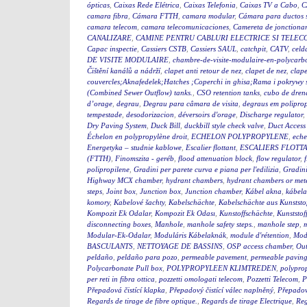
ópticas
,
Caixas Rede Elétrica
,
Caixas Telefonia
,
Caixas TV a Cabo
,
C
camara fibra
,
Cámara FTTH
,
camara modular
,
Cámara para ductos 
camara telecom
,
camara telecomunicaciones
,
Camereta de jonctiona
CANALIZARE
,
CAMINE PENTRU CABLURI ELECTRICE SI TELEC
Capac inspectie
,
Cassiers CSTB
,
Cassiers SAUL
,
catchpit
,
CATV
,
celd
DE VISITE MODULAIRE
,
chambre-de-visite-modulaire-en-polycarb
Čištění kanálů a nádrží
,
clapet anti retour de nez
,
clapet de nez
,
clape
couvercles;Aknafedelek;Hatches ;Coperchi in ghisa;Rama i pokry
(Combined Sewer Outflow) tanks.
,
CSO retention tanks
,
cubo de dren
d’orage
,
degrau
,
Degrau para câmara de visita
,
degraus em polipro
tempestade
,
desodorizacion
,
déversoirs d'orage
,
Discharge regulator
,
Dry Paving System
,
Duck Bill
,
duckbill style check valve
,
Duct Access
Échelon en polypropylène droit
,
ECHELON POLYPROPYLENE
,
eche
Energetyka – studnie kablowe
,
Escalier flottant
,
ESCALIERS FLOTTA
(FTTH)
,
Finomszita - geréb
,
flood attenuation block
,
flow regulator
,
polipropilene
,
Gradini per parete curva e piana per l'edilizia
,
Gradini
Highway MCX chamber
,
hydrant chambers
,
hydrant chambers or mete
steps
,
Joint box
,
Junction box
,
Junction chamber
,
Kábel akna
,
kábel
komory
,
Kabelové šachty
,
Kabelschächte
,
Kabelschächte aus Kunststo
Kompozit Ek Odalar
,
Kompozit Ek Odası
,
Kunstoffschächte
,
Kunststof
disconnecting boxes
,
Manhole
,
manhole safety steps.
,
manhole step
,
m
Modular-Ek-Odalar
,
Moduláris Kábelaknák
,
module d'rétention
,
Modu
BASCULANTS
,
NETTOYAGE DE BASSINS
,
OSP access chamber
,
Out
peldaño
,
peldaño para pozo
,
permeable pavement
,
permeable pavin
Polycarbonate Pull box
,
POLYPROPYLEEN KLIMTREDEN
,
polyprop
per reti in fibra ottica
,
pozzetti omologati telecom
,
Pozzetti Telecom
,
P
Přepadová čistící klapka
,
Přepadový čistící válec naplněný
,
Přepadový
Regards de tirage de fibre optique.
,
Regards de tirage Electrique
,
Reg