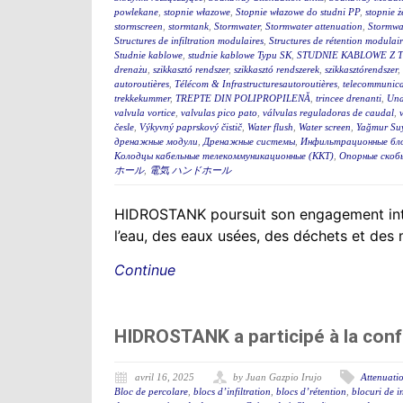
powlekane
,
stopnie włazowe
,
Stopnie włazowe do studni PP
,
stopnie ż
stormscreen
,
stormtank
,
Stormwater
,
Stormwater attenuation
,
Stormwa
Structures de infiltration modulaires
,
Structures de rétention modulair
Studnie kablowe
,
studnie kablowe Typu SK
,
STUDNIE KABLOWE Z 
drenażu
,
szikkasztó rendszer
,
szikkasztó rendszerek
,
szikkasztórendszer
,
autoroutières
,
Télécom & Infrastructuresautoroutières
,
telecommunica
trekkekummer
,
TREPTE DIN POLIPROPILENĂ
,
trincee drenanti
,
Und
valvula vortice
,
valvulas pico pato
,
válvulas reguladoras de caudal
,
česle
,
Výkyvný paprskový čistič
,
Water flush
,
Water screen
,
Yağmur Suy
дренажные модули
,
Дренажные системы
,
Инфильтрационные бл
Колодцы кабельные телекоммуникационные (ККТ)
,
Опорные скоб
ホール
,
電気 ハンドホール
HIDROSTANK poursuit son engagement interna
l’eau, des eaux usées, des déchets et des
Continue
HIDROSTANK a participé à la conf
avril 16, 2025
by Juan Gazpio Irujo
Attenuatio
Bloc de percolare
,
blocs d’infiltration
,
blocs d’rétention
,
blocuri de in