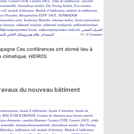
rantes
,
Cassiers CSTB
,
Cassiers SAUL
,
celda de infiltración
,
concrete
osostenible
,
drenazhnye moduli
,
Dry Paving System
,
Eco-cunetas
n cell
,
module d'rétention
,
Module d’infiltration
,
módulo de infiltración
,
ux Pluviales
,
Récupération EEPP
,
SAUL
,
SEPARADOR
tenuation units
,
Soakaway Modules
,
sokaway bobex
,
Storm attenuation
,
my drenażu
,
szikkasztó rendszer
,
szikkasztó rendszerek
,
szikkasztórendszer
,
Инфильтрационные блоки
,
инфильтрационных модулей
,
الصرف الصحي
نظام هيدروستانك الخاص بال
,
المستدام
0 Comment
spagne Ces conférences ont donné lieu à
ce climatique. HIDROS
travaux du nouveau bâtiment
 attenuazione
,
bassin d’infiltration
,
bassin d’rétention
,
bassin de
s
,
BOX D’INFILTRATION
,
Caisson de rétention pour bassin enterré
,
ajas drenantes
,
canales filtrantes
,
Cassiers CSTB
,
Cassiers SAUL
,
celda
sostenible
,
drenajeurbanosostenible
,
drenazhnye moduli
,
Dry Paving
m Hidrobox
,
infiltration cell
,
module d'rétention
,
Module d’infiltration
,