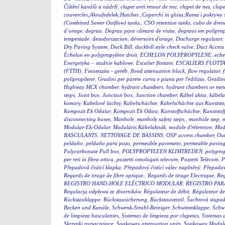
Čištění kanálů a nádrží
,
clapet anti retour de nez
,
clapet de nez
,
clape
couvercles;Aknafedelek;Hatches ;Coperchi in ghisa;Rama i pokry
(Combined Sewer Outflow) tanks.
,
CSO retention tanks
,
cubo de dren
d’orage
,
degrau
,
Degrau para câmara de visita
,
degraus em polipro
tempestade
,
desodorizacion
,
déversoirs d'orage
,
Discharge regulator
,
Dry Paving System
,
Duck Bill
,
duckbill style check valve
,
Duct Access
Échelon en polypropylène droit
,
ECHELON POLYPROPYLENE
,
eche
Energetyka – studnie kablowe
,
Escalier flottant
,
ESCALIERS FLOTTA
(FTTH)
,
Finomszita - geréb
,
flood attenuation block
,
flow regulator
,
polipropilene
,
Gradini per parete curva e piana per l'edilizia
,
Gradini
Highway MCX chamber
,
hydrant chambers
,
hydrant chambers or mete
steps
,
Joint box
,
Junction box
,
Junction chamber
,
Kábel akna
,
kábel
komory
,
Kabelové šachty
,
Kabelschächte
,
Kabelschächte aus Kunststo
Kompozit Ek Odalar
,
Kompozit Ek Odası
,
Kunstoffschächte
,
Kunststof
disconnecting boxes
,
Manhole
,
manhole safety steps.
,
manhole step
,
m
Modular-Ek-Odalar
,
Moduláris Kábelaknák
,
module d'rétention
,
Modu
BASCULANTS
,
NETTOYAGE DE BASSINS
,
OSP access chamber
,
Out
peldaño
,
peldaño para pozo
,
permeable pavement
,
permeable pavin
Polycarbonate Pull box
,
POLYPROPYLEEN KLIMTREDEN
,
polyprop
per reti in fibra ottica
,
pozzetti omologati telecom
,
Pozzetti Telecom
,
P
Přepadová čistící klapka
,
Přepadový čistící válec naplněný
,
Přepadový
Regards de tirage de fibre optique.
,
Regards de tirage Electrique
,
Reg
REGISTRO HAND-HOLE ELÉCTRICO MODULAR
,
REGISTRO PA
Regulacja odpływu ze zbiorników
,
Régulateur de débit
,
Régulateur de
Rückstauklappe
,
Rückstausicherung
,
Rückstauventil
,
Šachtová stupad
Becken und Kanäle
,
Schwenk-Strahl-Reiniger
,
Schwimmklappe
,
Schw
de limpieza basculantes
,
Sistemas de limpieza por clapetas
,
Sistemas 
Skrzynki rozsączające
,
Soakaway attenuation units
,
Soakaway Modul