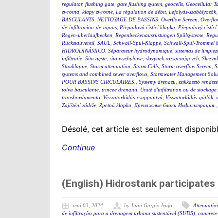
regulator
,
flushing gate
,
gate flushing system
,
geocells
,
Geocellular T
zwrotna
,
klapy zwrotne
,
La régulation de débit
,
Lefolyás-szabályozók
BASCULANTS
,
NETTOYAGE DE BASSINS
,
Overflow Screen
,
Overflo
de-infiltracion-de-aguas
,
Přepadová čistící klapka
,
Přepadový čistící
Regen-überlaufbecken
,
Regenbeckenausrüstungen Spülsysteme
,
Regu
Rückstauventil
,
SAUL
,
Schwall-Spül-Klappe
,
Schwall-Spül-Trommel b
HIDRODINÁMICO
,
Séparateur hydrodynamique
,
sistemas de limpie
infiltratie
,
Sita gęste
,
sito wychyłowe
,
skrzynek rozsączających
,
Skrzynk
Stauklappe
,
Storm attenuation
,
Storm Cells
,
Storm overflow Screen
,
S
systems and combined sewer overflows
,
Stormwater Management Solu
POUR BASSINS CIRCULAIRES.
,
Systemy drenażu
,
szikkasztó rendsze
tolva basculante
,
trincee drenanti
,
Unité d'infiltration ou de stockage
transbordamento
,
Visszatorlódás-csappantyú
,
Visszatorlódás-gátlók
,
Zajištění zádrže
,
Zpetná klapka
,
Дренажные блоки Инфильтрация.
Désolé, cet article est seulement disponib
Continue
(English) Hidrostank participa
mai 03, 2024
by Juan Gazpio Irujo
Attenuation
de infiltração para a drenagem urbana sustentável (SUDS)
,
concrete