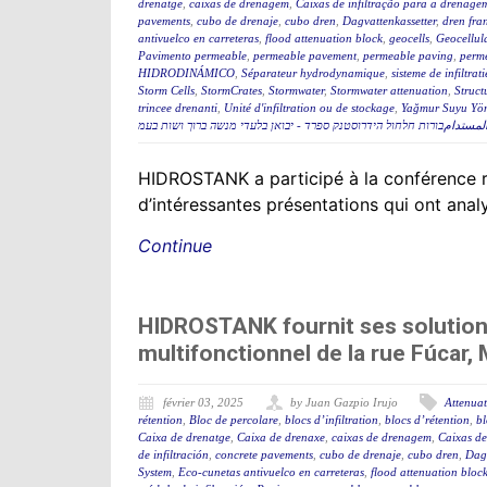
drenatge
,
caixas de drenagem
,
Caixas de infiltração para a drenage
pavements
,
cubo de drenaje
,
cubo dren
,
Dagvattenkassetter
,
dren fra
antivuelco en carreteras
,
flood attenuation block
,
geocells
,
Geocellul
Pavimento permeable
,
permeable pavement
,
permeable paving
,
perme
HIDRODINÁMICO
,
Séparateur hydrodynamique
,
sisteme de infiltrati
Storm Cells
,
StormCrates
,
Stormwater
,
Stormwater attenuation
,
Struct
trincee drenanti
,
Unité d'infiltration ou de stockage
,
Yağmur Suyu Yön
تدامבורות חלחול הידרוסטנק ספרד - יבואן בלעדי מנשה ברוך ושות בעמ
HIDROSTANK a participé à la conférence r
d’intéressantes présentations qui ont anal
Continue
HIDROSTANK fournit ses solution
multifonctionnel de la rue Fúcar,
février 03, 2025
by Juan Gazpio Irujo
Attenuat
rétention
,
Bloc de percolare
,
blocs d’infiltration
,
blocs d’rétention
,
bl
Caixa de drenatge
,
Caixa de drenaxe
,
caixas de drenagem
,
Caixas de
de infiltración
,
concrete pavements
,
cubo de drenaje
,
cubo dren
,
Dagv
System
,
Eco-cunetas antivuelco en carreteras
,
flood attenuation bloc