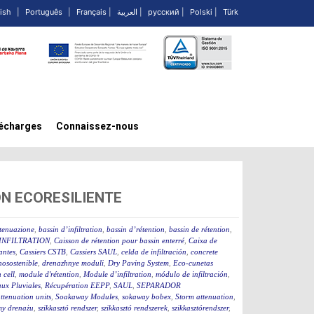
ish
|
Português
|
Français
|
العربية
|
русский
|
Polski
|
Türk
écharges
Connaissez-nous
JÓN ECORESILIENTE
ttenuazione
,
bassin d’infiltration
,
bassin d’rétention
,
bassin de rétention
,
INFILTRATION
,
Caisson de rétention pour bassin enterré
,
Caixa de
rantes
,
Cassiers CSTB
,
Cassiers SAUL
,
celda de infiltración
,
concrete
osostenible
,
drenazhnye moduli
,
Dry Paving System
,
Eco-cunetas
n cell
,
module d'rétention
,
Module d’infiltration
,
módulo de infiltración
,
ux Pluviales
,
Récupération EEPP
,
SAUL
,
SEPARADOR
tenuation units
,
Soakaway Modules
,
sokaway bobex
,
Storm attenuation
,
my drenażu
,
szikkasztó rendszer
,
szikkasztó rendszerek
,
szikkasztórendszer
,