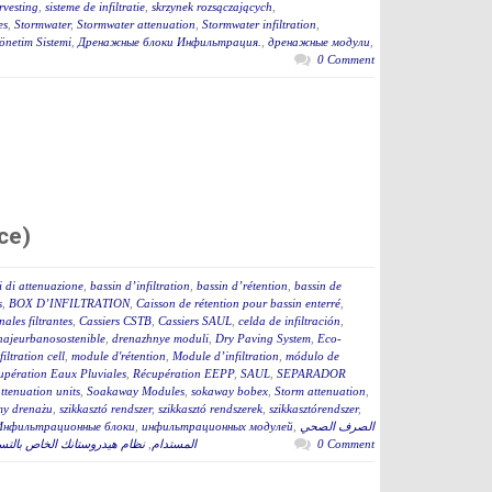
vesting
,
sisteme de infiltratie
,
skrzynek rozsączających
,
es
,
Stormwater
,
Stormwater attenuation
,
Stormwater infiltration
,
netim Sistemi
,
Дренажные блоки Инфильтрация.
,
дренажные модули
,
0 Comment
ce)
i di attenuazione
,
bassin d’infiltration
,
bassin d’rétention
,
bassin de
s
,
BOX D’INFILTRATION
,
Caisson de rétention pour bassin enterré
,
nales filtrantes
,
Cassiers CSTB
,
Cassiers SAUL
,
celda de infiltración
,
najeurbanosostenible
,
drenazhnye moduli
,
Dry Paving System
,
Eco-
filtration cell
,
module d'rétention
,
Module d’infiltration
,
módulo de
upération Eaux Pluviales
,
Récupération EEPP
,
SAUL
,
SEPARADOR
tenuation units
,
Soakaway Modules
,
sokaway bobex
,
Storm attenuation
,
my drenażu
,
szikkasztó rendszer
,
szikkasztó rendszerek
,
szikkasztórendszer
,
Инфильтрационные блоки
,
инфильтрационных модулей
,
الصرف الصحي
نظام هيدروستانك الخاص بال
,
المستدام
0 Comment