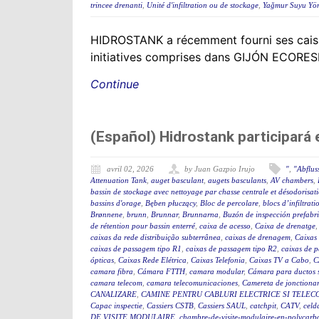
trincee drenanti
,
Unité d'infiltration ou de stockage
,
Yağmur Suyu Yön
HIDROSTANK a récemment fourni ses caisso
initiatives comprises dans GIJÓN ECORESILI
Continue
(Español) Hidrostank participará
avril 02, 2026
by Juan Gazpio Irujo
"
,
"Abflus
Attenuation Tank
,
auget basculant
,
augets basculants
,
AV chambers
,
bassin de stockage avec nettoyage par chasse centrale et désodorisat
bassins d'orage
,
Bęben płuczący
,
Bloc de percolare
,
blocs d’infiltrati
Brønnene
,
brunn
,
Brunnar
,
Brunnarna
,
Buzón de inspección prefabr
de rétention pour bassin enterré
,
caixa de acesso
,
Caixa de drenatge
caixas da rede distribuição subterrânea
,
caixas de drenagem
,
Caixas
caixas de passagem tipo R1
,
caixas de passagem tipo R2
,
caixas de 
ópticas
,
Caixas Rede Elétrica
,
Caixas Telefonia
,
Caixas TV a Cabo
,
C
camara fibra
,
Cámara FTTH
,
camara modular
,
Cámara para ductos 
camara telecom
,
camara telecomunicaciones
,
Camereta de jonctiona
CANALIZARE
,
CAMINE PENTRU CABLURI ELECTRICE SI TELEC
Capac inspectie
,
Cassiers CSTB
,
Cassiers SAUL
,
catchpit
,
CATV
,
celd
DE VISITE MODULAIRE
,
chambre-de-visite-modulaire-en-polycarb