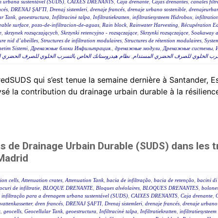
m urbana sustentável (SUDS)
,
CAIXES DRENANTS
,
Caja drenante
,
Cajas drenantes
,
canales filt
ncés
,
DRENAJ ŞAFTI
,
Drenaj sistemleri
,
drenaje francés
,
drenaje urbano sostenible
,
drenajeurban
ar Tank
,
geoestructura
,
Infiltracinė talpa
,
Infiltratiekratten
,
infiltratiesysteem Hidrobox
,
infiltratio
able surface
,
pozo-de-infiltracion-de-aguas
,
Rain block
,
Rainwater Harvesting
,
Récupération Ea
e
,
skrzynek rozsączających
,
Skrzynki retencyjno - rozsączające
,
Skrzynki rozsączające
,
Soakaway at
ure nid d’abeilles
,
Structures de infiltration modulaires
,
Structures de rétention modulaires
,
Syste
etim Sistemi
,
Дренажные блоки Инфильтрация.
,
дренажные модули
,
Дренажные системы
,
نظام هيدروستانك الخاص بالتسرب الخلوي للصرف الحضري المس
,
تسرب الخلوي للصرف الحضري المستدام
edSUDS qui s’est tenue la semaine dernière à Santander, E
ysé la contribution du drainage urbain durable à la résilien
s de Drainage Urbain Durable (SUDS) dans les 
 Madrid
ion cells
,
Attenuation crates
,
Attenuation Tank
,
bacia de infiltração
,
bacia de retenção
,
bacini di
ocuri de infiltratie
,
BLOQUE DRENANTE
,
Bloques alvéolaires
,
BLOQUES DRENANTES
,
bolone
 infiltração para a drenagem urbana sustentável (SUDS)
,
CAIXES DRENANTS
,
Caja drenante
,
C
attenkassetter
,
dren francés
,
DRENAJ ŞAFTI
,
Drenaj sistemleri
,
drenaje francés
,
drenaje urbano 
k
,
geocells
,
Geocellular Tank
,
geoestructura
,
Infiltracinė talpa
,
Infiltratiekratten
,
infiltratiesystee