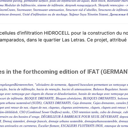
permeable paving
,
permeable surface
,
pozo-de-infiltracion-de-aguas
,
Rain block
,
Rainwater Harv
ema Modular de Infiltración
,
sisteme de infiltratie
,
skrzynek rozsączających
,
Skrzynki retencyjno - 
StormCrates
,
Stormwater
,
Stormwater attenuation
,
Structure nid d’abeilles
,
Structures de infiltrat
trincee drenanti
,
Unité d'infiltration ou de stockage
,
Yağmur Suyu Yönetim Sistemi
,
Дренажные б
lules d’infiltration HIDROCELL pour la construction du no
samparados, dans le quartier Las Letras. Ce projet, attribué
es in the forthcoming edition of IFAT (GERMAN
sregelungenBürstenrechen
,
"aliviadero de tormenta
,
Appareil basculant permettant un nettoyage e
luição
,
bacia de infiltração
,
bacia de retenção
,
bacini di attenuazione
,
Balance Regulator
,
bassin
age avec nettoyage par clapets de chasse et désodorisation
,
bassin de stockage avec nettoyage par
ocuri de infiltratie
,
BLOQUE DRENANTE
,
Bloques alvéolaires
,
BLOQUES DRENANTES
,
bolones
agem urbana sustentável (SUDS)
,
CAIXES DRENANTS
,
Caja drenante
,
Cajas drenantes
,
canales f
pet anti retour de nez
,
clapet de nez
,
clapetas
,
clapetas antirretorno
,
clapets
,
clapets anti-retour
,
lám-öblítődob
,
CSO (Combined Sewer Outflow) tanks.
,
CSO retention tanks
,
cubo de drenaje
,
cub
éversoirs ou des bassins d’orage
,
DÉGRILLEUR À BARREAUX POUR SEUIL DÉVERSANT
,
deposi
I
,
Drenaj sistemleri
,
drenaje francés
,
drenaje urbano sostenible
,
drenajeurbanosostenible
,
drenaz
as antivuelco en carreteras
,
Escalier flottant
,
ESCALIERS FLOTTANTS INOX
,
estanque de torm