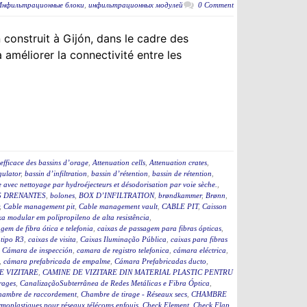
Инфильтрационные блоки
,
инфильтрационных модулей
0 Comment
construit à Gijón, dans le cadre des
améliorer la connectivité entre les
efficace des bassins d’orage
,
Attenuation cells
,
Attenuation crates
,
ulator
,
bassin d’infiltration
,
bassin d’rétention
,
bassin de rétention
,
 avec nettoyage par hydroéjecteurs et désodorisation par voie sèche.
,
 DRENANTES
,
bolones
,
BOX D’INFILTRATION
,
brøndkammer
,
Brønn
,
,
Cable management pit
,
Cable management vault
,
CABLE PIT
,
Caisson
a modular em polipropileno de alta resistência
,
gem de fibra ótica e telefonia
,
caixas de passagem para fibras ópticas
,
 tipo R3
,
caixas de visita
,
Caixas Iluminação Pública
,
caixas para fibras
,
Cámara de inspección
,
camara de registro telefonica
,
cámara eléctrica
,
,
cámara prefabricada de empalme
,
Cámara Prefabricadas ducto
,
E VIZITARE
,
CAMINE DE VIZITARE DIN MATERIAL PLASTIC PENTRU
rages
,
CanalizaçãoSubterrânea de Redes Metálicas e Fibra Óptica
,
hambre de raccordement
,
Chambre de tirage - Réseaux secs
,
CHAMBRE
moplastiques pour réseaux télécoms enfouis
,
Check Element
,
Check Flap
,