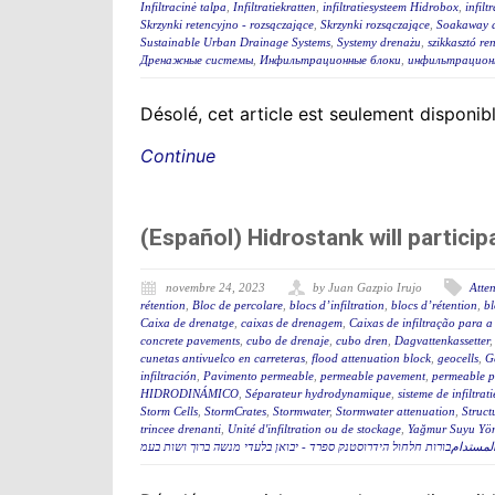
Infiltracinė talpa
,
Infiltratiekratten
,
infiltratiesysteem Hidrobox
,
infilt
Skrzynki retencyjno - rozsączające
,
Skrzynki rozsączające
,
Soakaway a
Sustainable Urban Drainage Systems
,
Systemy drenażu
,
szikkasztó re
Дренажные системы
,
Инфильтрационные блоки
,
инфильтрацион
Désolé, cet article est seulement disponib
Continue
(Español) Hidrostank will partici
novembre 24, 2023
by Juan Gazpio Irujo
Atten
rétention
,
Bloc de percolare
,
blocs d’infiltration
,
blocs d’rétention
,
bl
Caixa de drenatge
,
caixas de drenagem
,
Caixas de infiltração para 
concrete pavements
,
cubo de drenaje
,
cubo dren
,
Dagvattenkassetter
cunetas antivuelco en carreteras
,
flood attenuation block
,
geocells
,
G
infiltración
,
Pavimento permeable
,
permeable pavement
,
permeable 
HIDRODINÁMICO
,
Séparateur hydrodynamique
,
sisteme de infiltrati
Storm Cells
,
StormCrates
,
Stormwater
,
Stormwater attenuation
,
Struct
trincee drenanti
,
Unité d'infiltration ou de stockage
,
Yağmur Suyu Yön
تدامבורות חלחול הידרוסטנק ספרד - יבואן בלעדי מנשה ברוך ושות בעמ