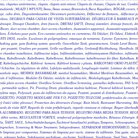
tas
,
clapetas antirretorno
,
clapets
,
clapets anti-retour
,
Clapets de chasses
,
Clapets de nez
,
Combin
wy studzienki ;WŁAZY I WPUSTY;Люки;Люки легкие;Brunnslock;Baca Kapakları; RÖGAR;covers
,
aje
,
cubo dren
,
Dagvattenkassetter
,
Décanteurs particulaires
,
Déflecteur de flottants.
,
déflecteur p
pileno
,
DEGRAUS PARA CAIXAS DE VISITA SUBTERRÂNEAS
,
DÉGRILLEUR À BARREAUX P
drawpit
,
Drawpit Chambers
,
dren francés
,
DRENAJ ŞAFTI
,
Drenaj sistemleri
,
drenaje francés
,
dr
 Boxes
,
duct access chamber
,
duct access chambers
,
duzzasztócs-appantyú
,
duzzasztócsappantyúk
lons
,
Échelons pour puits
,
Eco-cunetas antivuelco en carreteras
,
Ek Odalari
,
Ek Odasi
,
Elektrik 
NTS INOX
,
escalin
,
Escalones de polipropileno
,
estanque de tormenta
,
Eyector
,
Eyectores
,
ferrov
flushing gate
,
gate flushing system
,
geocells
,
Geocellular Tank
,
geoestructura
,
Grade Level Boxes
 per pozzetti
,
Gradino per pozzetti
,
Grille oscillante
,
grilles
,
Grobstoff-Rückhaltung
,
Handhole
,
H
r chamber installation
,
Infiltracinė talpa
,
Infiltratiekratten
,
infiltratiesysteem Hidrobox
,
infiltrati
akna
,
Kabelbronde
,
Kabelbrønn
,
Kabelbrunn
,
Kabelbrunnar
,
kabelbrunnar för fiber
,
Kabelkum
,
K
ff
,
Kabelzugschächte
,
Káblová komora
,
Káblové komory z plastu
,
KABLOVSKO OKNO PLASTI
f-Schächte
,
La régulation de débit
,
Lefolyás-szabályozók
,
Lengősugár-tisztító
,
Limiteur de débit
,
l
anhole steps
,
MENHOL BASAMAKLAR
,
menhol basamakları
,
Menhol Merdiven Basamakları
,
me
le d’infiltration
,
Modüler Ek Odalar
,
módulo de infiltración
,
Modulopbygget Kabelbronde
,
Mod
side plant access chamber
,
Overflow Screen
,
Overflow Screening
,
pantallas deflectoras
,
PAS Scre
g
,
permeable surface
,
Pit
,
Pivoting Drum
,
plastikowe studnie kablowe
,
Plastové káblové komory
,
P
ylene steps
,
Polyvault
,
pozo-de-infiltracion-de-aguas
,
Pozzetti
,
pozzetti di distribuzione
,
Pozzetti
OZZETTO
,
POZZETTO MODULARE PER F.O
,
POZZETTO TELECOM
,
prefabricados de concre
 čistící válec plovoucí
,
Protection des déversoirs d'orage
,
Rain block
,
Rainwater Harvesting
,
Réc
ards de visite AEP
,
Regards de visite préfabriqués
,
regards ventouse et vidange
,
Regen-überlauf
RA ALUMBRADO
,
REGISTRO PARA BAJA TENSION
,
REGISTRO PARA MEDIA TENSION
,
REGI
 débit vortex
,
REGULATEUR VORTEX
,
reinforced polypropylene manholes
,
Réseaux d'énergie
,
R
la
,
ŠAHT
,
SAUL
,
Schachtabdeckungen;Šachtové kanalizační poklopy;Tampons
,
Schouwputten
,
ingrechen
,
Screening & Water Treatment
,
Seksjonsbrønn
,
SEPARADOR HIDRODINÁMICO
,
Sépa
de limpieza por compuertas
,
Sistemas de limpieza por vacío
,
sisteme de infiltratie
,
Sita gęste
,
sito 
es
,
sokaway bobex
,
Spłukiwanie wychyłowe –ruchome
,
Spülkippen
,
Stauklappe
,
Steel Step
,
Steig