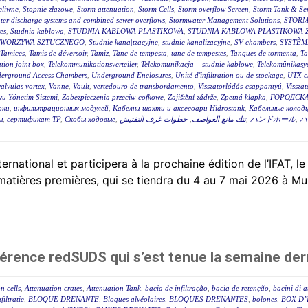
eliwne
,
Stopnie złazowe
,
Storm attenuation
,
Storm Cells
,
Storm overflow Screen
,
Storm Tank & Se
ter discharge systems and combined sewer overflows
,
Stormwater Management Solutions
,
STORM
es
,
Studnia kablowa
,
STUDNIA KABLOWA PLASTIKOWA
,
STUDNIA KABLOWA PLASTIKOWA 
TWORZYWA SZTUCZNEGO
,
Studnie kana|tzacyjne
,
studnie kanalizacyjne
,
SV chambers
,
SYSTÈM
Tamices
,
Tamis de déversoir
,
Tamiz
,
Tanc de tempesta
,
tanc de tempestes
,
Tanques de tormenta
,
T
tion joint box
,
Telekommunikationsverteiler
,
Telekomunikacja – studnie kablowe
,
Telekomünikasyo
erground Access Chambers
,
Underground Enclosures
,
Unité d'infiltration ou de stockage
,
UTX c
valvulas vortex
,
Vanne
,
Vault
,
vertedouro de transbordamento
,
Visszatorlódás-csappantyú
,
Vissza
u Yönetim Sistemi
,
Zabezpieczenia przeciw-cofkowe
,
Zajištění zádrže
,
Zpetná klapka
,
ГОРОДСКА
оки
,
инфильтрационных модулей
,
Кабелни шахти и аксесоари Hidrostank
,
Кабельные колодц
ы
,
сертификат ТР
,
Скобы ходовые
,
خطوات غرف التفتيش
,
تنك مانع العواصف
,
ハンドホール
,
ハ
tional et participera à la prochaine édition de l’IFAT, le
 matières premières, qui se tiendra du 4 au 7 mai 2026 à Mu
érence redSUDS qui s’est tenue la semaine der
n cells
,
Attenuation crates
,
Attenuation Tank
,
bacia de infiltração
,
bacia de retenção
,
bacini di 
filtratie
,
BLOQUE DRENANTE
,
Bloques alvéolaires
,
BLOQUES DRENANTES
,
bolones
,
BOX D’