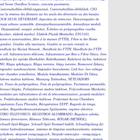
ed Sewer Overflow Screens
,
concrete pavements
,
Csatornahullám-öblítőcsappantyú
,
Csatornahullám-öblítődob
,
CSO
our la retenue des flottants sur les seuils des déversoirs ou des bassins
OUR SEUIL DÉVERSANT
,
depositos de retencion
,
Descarregador de
enaje urbano sostenible
,
drenajeurbanosostenible
,
drenazhnye moduli
,
,
Duzzasztómű
,
easypit
,
echelon
,
Échelon en polypropylène courbe
,
Bacaları
,
elektrik menhol
,
Elektrik Plastik Menholler
,
EN13101
,
iaires et autoroutières
,
fibre à la maison (FTTH)
,
Fibre to the Home
,
gradini
,
Gradini alla marinara
,
Gradini in acciaio rivestiti in
andhole for Buried Network.
,
Handhole for FTTH
,
Handhole for FTTP
,
on cell
,
Infrastructures télécoms
,
Infrastrutture per Reti a Fibra Ottica
,
Iron
abelkum for optiske fiberkabler
,
Kabelkummer
,
Kabelová šachta
,
kabelové
ČNO
,
Klapa spłukująca
,
Klapa zwrotna
,
klapy zwrotne
,
Komorové Zekany
,
impiador autobasculante
,
limpiador basculantes
,
Link box
,
low voltage
ter chamber installation
,
Modula brøndkammer
,
Modular Ek Odası
,
ułowa studnia kablowa
,
Muanyag Tiztitoakna
,
NETEJADORS
en
,
Pasos de polipropileno
,
Pate de polipropileno
,
Pavimento permeable
,
lovoucí klapka
,
Polietylenowe studnie kablowe
,
Polycarbonate Manholes
,
 modulari per infrastrutture di reti di telecomunicazioni
,
pozzetti modulari
to
,
Prefabrykowane studnie kablowe
,
Preformed Access Chambers
,
upération Eaux Pluviales
,
Récupération EEPP
,
Regards de tirage
,
becken
,
Regenbeckenausrüstungen Spülsysteme
,
registro eléctrico
,
STRO TELEFONICO
,
REGISTROS ALUMBRADO
,
Regulace odtoku
,
éseaux ferroviaires
,
Réseaux Télécoms
,
RÖGAR (MENHOL)
,
Schwall-Spül-Klappe
,
Schwall-Spül-Trommel befüllt
,
Schwallspülung für
rateur hydrodynamique
,
sistemas de limpieza autobasculantes
,
sistemas
wychyłowe
,
skrzynek rozsączających
,
Skrzynki retencyjno - rozsączające
,
bügel
,
steigelement
,
Steigelemente
,
stopnie podwójne powlekane
,
stopnie