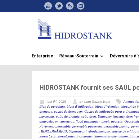
Enterprise
Réseau-Souterrain
Déversoirs d’
»
HIDROSTANK fournit ses SAUL po
juin 04, 2026
by Juan Gazpio Irujo
Attenuation
Bloc de percolare
,
blocs d’infiltration
,
blocs d’rétention
,
blocuri de in
drenatge
,
caixas de drenagem
,
Caixas de infiltração para a drenage
pavements
,
cubo de drenaje
,
cubo dren
,
Dagvattenkassetter
,
dren fra
antivuelco en carreteras
,
flood attenuation block
,
geocells
,
Geocellul
Pavimento permeable
,
permeable pavement
,
permeable paving
,
perme
HIDRODINÁMICO
,
Séparateur hydrodynamique
,
sisteme de infiltrati
Storm Cells
,
StormCrates
,
Stormwater
,
Stormwater attenuation
,
Struct