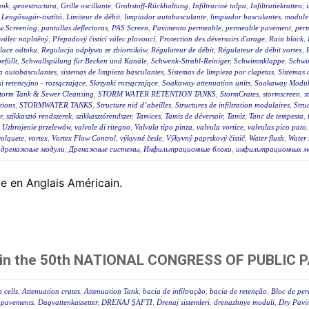
ank
,
geoestructura
,
Grille oscillante
,
Grobstoff-Rückhaltung
,
Infiltracinė talpa
,
Infiltratiekratten
,
,
Lengősugár-tisztító
,
Limiteur de débit
,
limpiador autobasculante
,
limpiador basculantes
,
module 
w Screening
,
pantallas deflectoras
,
PAS Screen
,
Pavimento permeable
,
permeable pavement
,
per
 válec naplněný
,
Přepadový čistící válec plovoucí
,
Protection des déversoirs d'orage
,
Rain block
,
lace odtoku
,
Regulacja odpływu ze zbiorników
,
Régulateur de débit
,
Régulateur de débit vortex
,
efüllt
,
Schwallspülung für Becken und Kanäle
,
Schwenk-Strahl-Reiniger
,
Schwimmklappe
,
Schwi
za autobasculantes
,
sistemas de limpieza basculantes
,
Sistemas de limpieza por clapetas
,
Sistemas 
i retencyjno - rozsączające
,
Skrzynki rozsączające
,
Soakaway attenuation units
,
Soakaway Modul
torm Tank & Sewer Cleansing
,
STORM WATER RETENTION TANKS
,
StormCrates
,
stormscreen
,
s
tions
,
STORMWATER TANKS
,
Structure nid d’abeilles
,
Structures de infiltration modulaires
,
Stru
r
,
szikkasztó rendszerek
,
szikkasztórendszer
,
Tamices
,
Tamis de déversoir
,
Tamiz
,
Tanc de tempesta
,
,
Uzbrojenie przelewów
,
valvole di ritegno
,
Valvula tipo pinza
,
valvula vortice
,
valvulas pico pato
volquete
,
vortex
,
Vortex Flow Control
,
výkyvné česle
,
Výkyvný paprskový čistič
,
Water flush
,
Water 
,
дренажные модули
,
Дренажные системы
,
Инфильтрационные блоки
,
инфильтрационных м
le en Anglais Américain.
tes in the 50th NATIONAL CONGRESS OF PUBLI
 cells
,
Attenuation crates
,
Attenuation Tank
,
bacia de infiltração
,
bacia de retenção
,
Bloc de per
 pavements
,
Dagvattenkassetter
,
DRENAJ ŞAFTI
,
Drenaj sistemleri
,
drenazhnye moduli
,
Dry Pavi