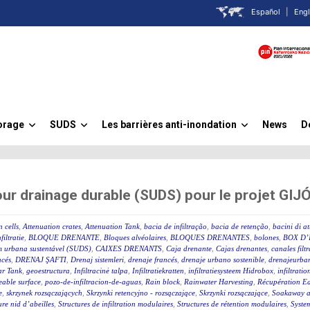
Español
|
Engl
orage
SUDS
Les barrières anti-inondation
News
D
»
»
»
ur drainage durable (SUDS) pour le projet GI
 cells
,
Attenuation crates
,
Attenuation Tank
,
bacia de infiltração
,
bacia de retenção
,
bacini di a
filtratie
,
BLOQUE DRENANTE
,
Bloques alvéolaires
,
BLOQUES DRENANTES
,
bolones
,
BOX D’
m urbana sustentável (SUDS)
,
CAIXES DRENANTS
,
Caja drenante
,
Cajas drenantes
,
canales filt
ncés
,
DRENAJ ŞAFTI
,
Drenaj sistemleri
,
drenaje francés
,
drenaje urbano sostenible
,
drenajeurban
ar Tank
,
geoestructura
,
Infiltracinė talpa
,
Infiltratiekratten
,
infiltratiesysteem Hidrobox
,
infiltratio
able surface
,
pozo-de-infiltracion-de-aguas
,
Rain block
,
Rainwater Harvesting
,
Récupération Ea
e
,
skrzynek rozsączających
,
Skrzynki retencyjno - rozsączające
,
Skrzynki rozsączające
,
Soakaway at
ure nid d’abeilles
,
Structures de infiltration modulaires
,
Structures de rétention modulaires
,
Syste