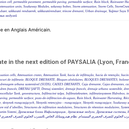
ration cell
,
permeable pavement
,
permeable paving
,
permeable surface
,
Rain block
,
Rainwater Har
ttenuation units
,
Soakaway Modules
,
sokaway bobex
,
Storm attenuation
,
Storm Cells
,
StormCrat
ndszer
,
szikkasztó rendszerek
,
szikkasztórendszer
,
trincee drenanti
,
Urban drainage
,
Yağmur Suyu Yö
ных модулей
le en Anglais Américain.
pate in the next edition of PAYSALIA (Lyon, Fran
uation cells
,
Attenuation crates
,
Attenuation Tank
,
bacia de infiltração
,
bacia de retenção
,
bacin
ocuri de infiltratie
,
BLOQUE DRENANTE
,
Bloques alvéolaires
,
BLOQUES DRENANTES
,
bolone
a drenagem urbana sustentável (SUDS)
,
CAIXES DRENANTS
,
Caja drenante
,
Cajas drenantes
,
ca
,
dren francés
,
DRENAJ ŞAFTI
,
Drenaj sistemleri
,
drenaje francés
,
drenaje urbano sostenible
,
dre
eocellular Tank
,
geoestructura
,
Infiltracinė talpa
,
Infiltratiekratten
,
infiltratiesysteem Hidrobox
,
in
paving
,
permeable surface
,
pozo-de-infiltracion-de-aguas
,
Rain block
,
Rainwater Harvesting
,
Réc
e
,
skrzynek rozsączających
,
Skrzynki retencyjno - rozsączające
,
Skrzynki rozsączające
,
Soakaway at
ure nid d’abeilles
,
Structures de infiltration modulaires
,
Structures de rétention modulaires
,
Syste
etim Sistemi
,
Дренажные блоки Инфильтрация.
,
дренажные модули
,
Дренажные системы
,
نظام هيدروستانك الخاص بالتسرب الخلوي للصرف الحضري المس
,
تسرب الخلوي للصرف الحضري المستدام