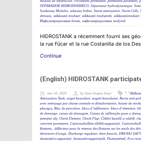
módulo de infiltración
,
Pavimento permeable
,
permeable pavement
,
SEPARADOR HIDRODINÁMICO
,
Séparateur hydrodynamique
,
Sist
Soakaway Modules
,
sokaway bobex
,
Storm attenuation
,
Storm Cells
,
drenażu
,
szikkasztó rendszer
,
szikkasztó rendszerek
,
szikkasztórendszer
,
Инфильтрационные блоки
,
инфильтрационных модулей
HIDROSTANK a récemment fourni ses géocel
la rue Fúcar et la rue Costanilla de los De
Continue
(English) HIDROSTANK participat
mai 10, 2024
by Juan Gazpio Irujo
"
,
"Abflus
Attenuation Tank
,
auget basculant
,
augets basculants
,
Bacia anti-po
avec nettoyage par chasse centrale et désodorisation
,
bassin de stock
płuczący
,
Bloc de percolare
,
blocs d’infiltration
,
blocs d’rétention
,
bl
de drenatge
,
caixas de drenagem
,
Caixas de infiltração para a dren
jemnými síty
,
Check Element
,
Check Flap
,
Čištění kanálů a nádrží
,
cla
concrete pavements
,
Csatornahullám-öblítőcsappantyú
,
Csatornahul
flottants.
,
déflecteur pour la retenue des flottants sur les seuils des d
déversoirs d'orage
,
Discharge regulator
,
dren francés
,
DRENAJ ŞAFT
duzzasztócs-appantyú
,
duzzasztócsappantyúk
,
Duzzasztómű
,
Eco-cunet