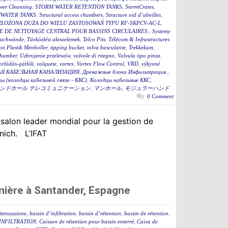
wer Cleansing
,
STORM WATER RETENTION TANKS
,
StormCrates
,
WATER TANKS
,
Structural access chambers
,
Structure nid d’abeilles
,
ZŁOŻONA DUŻA DO WIELU ZASTOSOWAŃ TYPU RF-SKPCV-AC-L
,
E DE NETTOYAGE CENTRAL POUR BASSINS CIRCULAIRES.
,
Systemy
auchwände
,
Távközlési aknaelemek
,
Telco Pits
,
Télécom & Infrastructures
n Plastik Menholler
,
tipping bucket
,
tolva basculante
,
Trekkekum
,
hamber
,
Uzbrojenie przelewów
,
valvole di ritegno
,
Valvula tipo pinza
,
torlódás-gátlók
,
volquete
,
vortex
,
Vortex Flow Control
,
VRD
,
výkyvné
Я КАБЕЛЬНАЯ КАНАЛИЗАЦИЯ
,
Дренажные блоки Инфильтрация.
,
ы (колодцы кабельной связи - ККС)
,
Колодцы кабельные ККС
,
ンドホール テレコミュニケーション
,
マンホール
,
モジュラーハンド
0 Comment
 salon leader mondial pour la gestion de
nich. L’IFAT
nière à Santander, Espagne
attenuazione
,
bassin d’infiltration
,
bassin d’rétention
,
bassin de rétention
,
INFILTRATION
,
Caisson de rétention pour bassin enterré
,
Caixa de