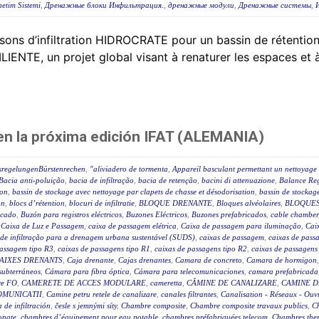
etim Sistemi
,
Дренажные блоки Инфильтрация.
,
дренажные модули
,
Дренажные системы
,
ns d’infiltration HIDROCRATE pour un bassin de rétention 
ENTE, un projet global visant à renaturer les espaces et à 
 en la próxima edición IFAT (ALEMANIA)
sregelungenBürstenrechen
,
"aliviadero de tormenta
,
Appareil basculant permettant un nettoyage 
Bacia anti-poluição
,
bacia de infiltração
,
bacia de retenção
,
bacini di attenuazione
,
Balance Reg
ion
,
bassin de stockage avec nettoyage par clapets de chasse et désodorisation
,
bassin de stockage
on
,
blocs d’rétention
,
blocuri de infiltratie
,
BLOQUE DRENANTE
,
Bloques alvéolaires
,
BLOQUES
icado
,
Buzón para registros eléctricos
,
Buzones Eléctricos
,
Buzones prefabricados
,
cable chamber
,
Caixa de Luz e Passagem
,
caixa de passagem elétrica
,
Caixa de passagem para iluminação
,
Caix
 de infiltração para a drenagem urbana sustentável (SUDS)
,
caixas de passagem
,
caixas de passa
passagem tipo R3
,
caixas de passagens tipo R1
,
caixas de passagens tipo R2
,
caixas de passagens
AIXES DRENANTS
,
Caja drenante
,
Cajas drenantes
,
Camara de concreto
,
Camara de hormigon
subterráneos
,
Cámara para fibra óptica
,
Cámara para telecomunicaciones
,
camara prefabricada
re FO
,
CAMERETE DE ACCES MODULARE
,
cameretta
,
CĂMINE DE CANALIZARE
,
CAMINE D
OMUNICATII
,
Camine petru retele de canalizare
,
canales filtrantes
,
Canalisation - Réseaux - Ouv
a de infiltración
,
česle s jemnými síty
,
Chambre composite
,
Chambre composite travaux publics
,
C
onate
,
chambres d’équipement pour eau potable
,
chambres préfabriquées telecom
,
Chambres ther