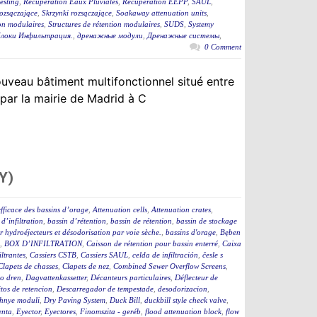
esting
,
Récupération Eaux Pluviales
,
Récupération EEPP
,
SAUL
,
rozsączające
,
Skrzynki rozsączające
,
Soakaway attenuation units
,
ion modulaires
,
Structures de rétention modulaires
,
SUDS
,
Systemy
локи Инфильтрация.
,
дренажные модули
,
Дренажные системы
,
0 Comment
uveau bâtiment multifonctionnel situé entre
 par la mairie de Madrid à C
Y)
fficace des bassins d’orage
,
Attenuation cells
,
Attenuation crates
,
 d’infiltration
,
bassin d’rétention
,
bassin de rétention
,
bassin de stockage
 hydroéjecteurs et désodorisation par voie sèche.
,
bassins d'orage
,
Bęben
,
BOX D’INFILTRATION
,
Caisson de rétention pour bassin enterré
,
Caixa
iltrantes
,
Cassiers CSTB
,
Cassiers SAUL
,
celda de infiltración
,
česle s
Clapets de chasses
,
Clapets de nez
,
Combined Sewer Overflow Screens
,
o dren
,
Dagvattenkassetter
,
Décanteurs particulaires
,
Déflecteur de
tos de retencion
,
Descarregador de tempestade
,
desodorizacion
,
hnye moduli
,
Dry Paving System
,
Duck Bill
,
duckbill style check valve
,
enta
,
Eyector
,
Eyectores
,
Finomszita - geréb
,
flood attenuation block
,
flow