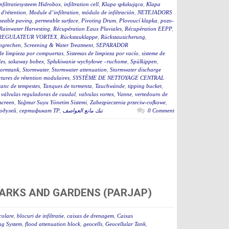
infiltratiesysteem Hidrobox
,
infiltration cell
,
Klapa spłukująca
,
Klapa
d'rétention
,
Module d’infiltration
,
módulo de infiltración
,
NETEJADORS
meable paving
,
permeable surface
,
Pivoting Drum
,
Plovoucí klapka
,
pozo-
Rainwater Harvesting
,
Récupération Eaux Pluviales
,
Récupération EEPP
,
REGULATEUR VORTEX
,
Rückstauklappe
,
Rückstausicherung
,
ngrechen
,
Screening & Water Treatment
,
SEPARADOR
de limpieza por compuertas
,
Sistemas de limpieza por vacío
,
sisteme de
es
,
sokaway bobex
,
Spłukiwanie wychyłowe –ruchome
,
Spülkippen
,
tormtank
,
Stormwater
,
Stormwater attenuation
,
Stormwater discharge
ctures de rétention modulaires
,
SYSTÈME DE NETTOYAGE CENTRAL
tanc de tempestes
,
Tanques de tormenta
,
Tauchwände
,
tipping bucket
,
,
válvulas reguladoras de caudal
,
valvulas vortex
,
Vanne
,
vertedouro de
screen
,
Yağmur Suyu Yönetim Sistemi
,
Zabezpieczenia przeciw-cofkowe
,
одулей
,
сертификат ТР
,
تنك مانع العواصف
0 Comment
C PARKS AND GARDENS (PARJAP)
colare
,
blocuri de infiltratie
,
caixas de drenagem
,
Caixas
ng System
,
flood attenuation block
,
geocells
,
Geocellular Tank
,