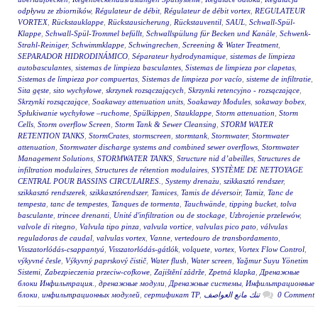
odpływu ze zbiorników
,
Régulateur de débit
,
Régulateur de débit vortex
,
REGULATEUR
VORTEX
,
Rückstauklappe
,
Rückstausicherung
,
Rückstauventil
,
SAUL
,
Schwall-Spül-
Klappe
,
Schwall-Spül-Trommel befüllt
,
Schwallspülung für Becken und Kanäle
,
Schwenk-
Strahl-Reiniger
,
Schwimmklappe
,
Schwingrechen
,
Screening & Water Treatment
,
SEPARADOR HIDRODINÁMICO
,
Séparateur hydrodynamique
,
sistemas de limpieza
autobasculantes
,
sistemas de limpieza basculantes
,
Sistemas de limpieza por clapetas
,
Sistemas de limpieza por compuertas
,
Sistemas de limpieza por vacío
,
sisteme de infiltratie
,
Sita gęste
,
sito wychyłowe
,
skrzynek rozsączających
,
Skrzynki retencyjno - rozsączające
,
Skrzynki rozsączające
,
Soakaway attenuation units
,
Soakaway Modules
,
sokaway bobex
,
Spłukiwanie wychyłowe –ruchome
,
Spülkippen
,
Stauklappe
,
Storm attenuation
,
Storm
Cells
,
Storm overflow Screen
,
Storm Tank & Sewer Cleansing
,
STORM WATER
RETENTION TANKS
,
StormCrates
,
stormscreen
,
stormtank
,
Stormwater
,
Stormwater
attenuation
,
Stormwater discharge systems and combined sewer overflows
,
Stormwater
Management Solutions
,
STORMWATER TANKS
,
Structure nid d’abeilles
,
Structures de
infiltration modulaires
,
Structures de rétention modulaires
,
SYSTÈME DE NETTOYAGE
CENTRAL POUR BASSINS CIRCULAIRES.
,
Systemy drenażu
,
szikkasztó rendszer
,
szikkasztó rendszerek
,
szikkasztórendszer
,
Tamices
,
Tamis de déversoir
,
Tamiz
,
Tanc de
tempesta
,
tanc de tempestes
,
Tanques de tormenta
,
Tauchwände
,
tipping bucket
,
tolva
basculante
,
trincee drenanti
,
Unité d'infiltration ou de stockage
,
Uzbrojenie przelewów
,
valvole di ritegno
,
Valvula tipo pinza
,
valvula vortice
,
valvulas pico pato
,
válvulas
reguladoras de caudal
,
valvulas vortex
,
Vanne
,
vertedouro de transbordamento
,
Visszatorlódás-csappantyú
,
Visszatorlódás-gátlók
,
volquete
,
vortex
,
Vortex Flow Control
,
výkyvné česle
,
Výkyvný paprskový čistič
,
Water flush
,
Water screen
,
Yağmur Suyu Yönetim
Sistemi
,
Zabezpieczenia przeciw-cofkowe
,
Zajištění zádrže
,
Zpetná klapka
,
Дренажные
блоки Инфильтрация.
,
дренажные модули
,
Дренажные системы
,
Инфильтрационные
блоки
,
инфильтрационных модулей
,
сертификат ТР
,
تنك مانع العواصف
0 Comment