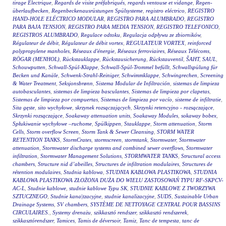
tirage Electrique
,
Regards de visite préfabriqués
,
regards ventouse et vidange
,
Regen-
überlaufbecken
,
Regenbeckenausrüstungen Spülsysteme
,
registro eléctrico
,
REGISTRO
HAND-HOLE ELÉCTRICO MODULAR
,
REGISTRO PARA ALUMBRADO
,
REGISTRO
PARA BAJA TENSION
,
REGISTRO PARA MEDIA TENSION
,
REGISTRO TELEFONICO
,
REGISTROS ALUMBRADO
,
Regulace odtoku
,
Regulacja odpływu ze zbiorników
,
Régulateur de débit
,
Régulateur de débit vortex
,
REGULATEUR VORTEX
,
reinforced
polypropylene manholes
,
Réseaux d'énergie
,
Réseaux ferroviaires
,
Réseaux Télécoms
,
RÖGAR (MENHOL)
,
Rückstauklappe
,
Rückstausicherung
,
Rückstauventil
,
ŠAHT
,
SAUL
,
Schouwputten
,
Schwall-Spül-Klappe
,
Schwall-Spül-Trommel befüllt
,
Schwallspülung für
Becken und Kanäle
,
Schwenk-Strahl-Reiniger
,
Schwimmklappe
,
Schwingrechen
,
Screening
& Water Treatment
,
Seksjonsbrønn
,
Sistema Modular de Infiltración
,
sistemas de limpieza
autobasculantes
,
sistemas de limpieza basculantes
,
Sistemas de limpieza por clapetas
,
Sistemas de limpieza por compuertas
,
Sistemas de limpieza por vacío
,
sisteme de infiltratie
,
Sita gęste
,
sito wychyłowe
,
skrzynek rozsączających
,
Skrzynki retencyjno - rozsączające
,
Skrzynki rozsączające
,
Soakaway attenuation units
,
Soakaway Modules
,
sokaway bobex
,
Spłukiwanie wychyłowe –ruchome
,
Spülkippen
,
Stauklappe
,
Storm attenuation
,
Storm
Cells
,
Storm overflow Screen
,
Storm Tank & Sewer Cleansing
,
STORM WATER
RETENTION TANKS
,
StormCrates
,
stormscreen
,
stormtank
,
Stormwater
,
Stormwater
attenuation
,
Stormwater discharge systems and combined sewer overflows
,
Stormwater
infiltration
,
Stormwater Management Solutions
,
STORMWATER TANKS
,
Structural access
chambers
,
Structure nid d’abeilles
,
Structures de infiltration modulaires
,
Structures de
rétention modulaires
,
Studnia kablowa
,
STUDNIA KABLOWA PLASTIKOWA
,
STUDNIA
KABLOWA PLASTIKOWA ZŁOŻONA DUŻA DO WIELU ZASTOSOWAŃ TYPU RF-SKPCV-
AC-L
,
Studnie kablowe
,
studnie kablowe Typu SK
,
STUDNIE KABLOWE Z TWORZYWA
SZTUCZNEGO
,
Studnie kana|tzacyjne
,
studnie kanalizacyjne
,
SUDS
,
Sustainable Urban
Drainage Systems
,
SV chambers
,
SYSTÈME DE NETTOYAGE CENTRAL POUR BASSINS
CIRCULAIRES.
,
Systemy drenażu
,
szikkasztó rendszer
,
szikkasztó rendszerek
,
szikkasztórendszer
,
Tamices
,
Tamis de déversoir
,
Tamiz
,
Tanc de tempesta
,
tanc de