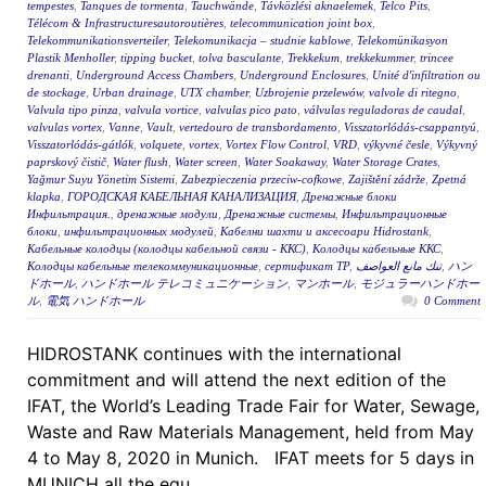
tempestes
,
Tanques de tormenta
,
Tauchwände
,
Távközlési aknaelemek
,
Telco Pits
,
Télécom & Infrastructuresautoroutières
,
telecommunication joint box
,
Telekommunikationsverteiler
,
Telekomunikacja – studnie kablowe
,
Telekomünikasyon
Plastik Menholler
,
tipping bucket
,
tolva basculante
,
Trekkekum
,
trekkekummer
,
trincee
drenanti
,
Underground Access Chambers
,
Underground Enclosures
,
Unité d'infiltration ou
de stockage
,
Urban drainage
,
UTX chamber
,
Uzbrojenie przelewów
,
valvole di ritegno
,
Valvula tipo pinza
,
valvula vortice
,
valvulas pico pato
,
válvulas reguladoras de caudal
,
valvulas vortex
,
Vanne
,
Vault
,
vertedouro de transbordamento
,
Visszatorlódás-csappantyú
,
Visszatorlódás-gátlók
,
volquete
,
vortex
,
Vortex Flow Control
,
VRD
,
výkyvné česle
,
Výkyvný
paprskový čistič
,
Water flush
,
Water screen
,
Water Soakaway
,
Water Storage Crates
,
Yağmur Suyu Yönetim Sistemi
,
Zabezpieczenia przeciw-cofkowe
,
Zajištění zádrže
,
Zpetná
klapka
,
ГОРОДСКАЯ КАБЕЛЬНАЯ КАНАЛИЗАЦИЯ
,
Дренажные блоки
Инфильтрация.
,
дренажные модули
,
Дренажные системы
,
Инфильтрационные
блоки
,
инфильтрационных модулей
,
Кабелни шахти и аксесоари Hidrostank
,
Кабельные колодцы (колодцы кабельной связи - ККС)
,
Колодцы кабельные ККС
,
Колодцы кабельные телекоммуникационные
,
сертификат ТР
,
تنك مانع العواصف
,
ハン
ドホール
,
ハンドホール テレコミュニケーション
,
マンホール
,
モジュラーハンドホー
ル
,
電気 ハンドホール
0 Comment
HIDROSTANK continues with the international
commitment and will attend the next edition of the
IFAT, the World’s Leading Trade Fair for Water, Sewage,
Waste and Raw Materials Management, held from May
4 to May 8, 2020 in Munich. IFAT meets for 5 days in
MUNICH all the equ