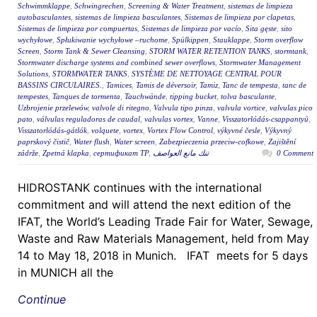
Schwimmklappe
,
Schwingrechen
,
Screening & Water Treatment
,
sistemas de limpieza
autobasculantes
,
sistemas de limpieza basculantes
,
Sistemas de limpieza por clapetas
,
Sistemas de limpieza por compuertas
,
Sistemas de limpieza por vacío
,
Sita gęste
,
sito
wychyłowe
,
Spłukiwanie wychyłowe –ruchome
,
Spülkippen
,
Stauklappe
,
Storm overflow
Screen
,
Storm Tank & Sewer Cleansing
,
STORM WATER RETENTION TANKS
,
stormtank
,
Stormwater discharge systems and combined sewer overflows
,
Stormwater Management
Solutions
,
STORMWATER TANKS
,
SYSTÈME DE NETTOYAGE CENTRAL POUR
BASSINS CIRCULAIRES.
,
Tamices
,
Tamis de déversoir
,
Tamiz
,
Tanc de tempesta
,
tanc de
tempestes
,
Tanques de tormenta
,
Tauchwände
,
tipping bucket
,
tolva basculante
,
Uzbrojenie przelewów
,
valvole di ritegno
,
Valvula tipo pinza
,
valvula vortice
,
valvulas pico
pato
,
válvulas reguladoras de caudal
,
valvulas vortex
,
Vanne
,
Visszatorlódás-csappantyú
,
Visszatorlódás-gátlók
,
volquete
,
vortex
,
Vortex Flow Control
,
výkyvné česle
,
Výkyvný
paprskový čistič
,
Water flush
,
Water screen
,
Zabezpieczenia przeciw-cofkowe
,
Zajištění
zádrže
,
Zpetná klapka
,
сертификат ТР
,
تنك مانع العواصف
0 Comment
HIDROSTANK continues with the international
commitment and will attend the next edition of the
IFAT, the World’s Leading Trade Fair for Water, Sewage,
Waste and Raw Materials Management, held from May
14 to May 18, 2018 in Munich. IFAT meets for 5 days
in MUNICH all the
Continue