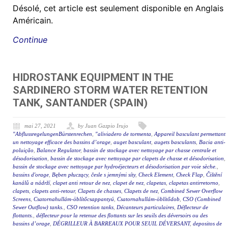
Désolé, cet article est seulement disponible en Anglais
Américain.
Continue
HIDROSTANK EQUIPMENT IN THE
SARDINERO STORM WATER RETENTION
TANK, SANTANDER (SPAIN)
mai 27, 2021
by Juan Gazpio Irujo
"AbflussregelungenBürstenrechen
,
"aliviadero de tormenta
,
Appareil basculant permettant
un nettoyage efficace des bassins d’orage
,
auget basculant
,
augets basculants
,
Bacia anti-
poluição
,
Balance Regulator
,
bassin de stockage avec nettoyage par chasse centrale et
désodorisation
,
bassin de stockage avec nettoyage par clapets de chasse et désodorisation
,
bassin de stockage avec nettoyage par hydroéjecteurs et désodorisation par voie sèche.
,
bassins d'orage
,
Bęben płuczący
,
česle s jemnými síty
,
Check Element
,
Check Flap
,
Čištění
kanálů a nádrží
,
clapet anti retour de nez
,
clapet de nez
,
clapetas
,
clapetas antirretorno
,
clapets
,
clapets anti-retour
,
Clapets de chasses
,
Clapets de nez
,
Combined Sewer Overflow
Screens
,
Csatornahullám-öblítőcsappantyú
,
Csatornahullám-öblítődob
,
CSO (Combined
Sewer Outflow) tanks.
,
CSO retention tanks
,
Décanteurs particulaires
,
Déflecteur de
flottants.
,
déflecteur pour la retenue des flottants sur les seuils des déversoirs ou des
bassins d’orage
,
DÉGRILLEUR À BARREAUX POUR SEUIL DÉVERSANT
,
depositos de