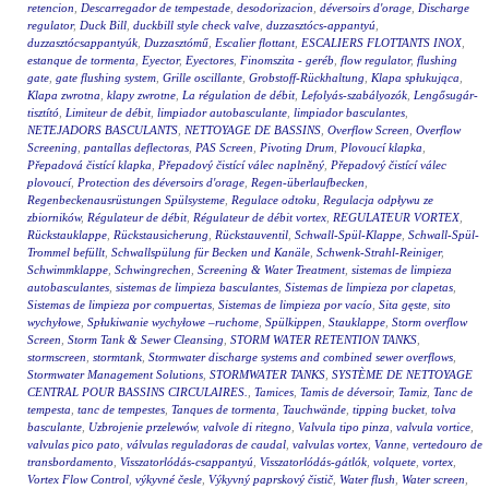
retencion
,
Descarregador de tempestade
,
desodorizacion
,
déversoirs d'orage
,
Discharge
regulator
,
Duck Bill
,
duckbill style check valve
,
duzzasztócs-appantyú
,
duzzasztócsappantyúk
,
Duzzasztómű
,
Escalier flottant
,
ESCALIERS FLOTTANTS INOX
,
estanque de tormenta
,
Eyector
,
Eyectores
,
Finomszita - geréb
,
flow regulator
,
flushing
gate
,
gate flushing system
,
Grille oscillante
,
Grobstoff-Rückhaltung
,
Klapa spłukująca
,
Klapa zwrotna
,
klapy zwrotne
,
La régulation de débit
,
Lefolyás-szabályozók
,
Lengősugár-
tisztító
,
Limiteur de débit
,
limpiador autobasculante
,
limpiador basculantes
,
NETEJADORS BASCULANTS
,
NETTOYAGE DE BASSINS
,
Overflow Screen
,
Overflow
Screening
,
pantallas deflectoras
,
PAS Screen
,
Pivoting Drum
,
Plovoucí klapka
,
Přepadová čistící klapka
,
Přepadový čistící válec naplněný
,
Přepadový čistící válec
plovoucí
,
Protection des déversoirs d'orage
,
Regen-überlaufbecken
,
Regenbeckenausrüstungen Spülsysteme
,
Regulace odtoku
,
Regulacja odpływu ze
zbiorników
,
Régulateur de débit
,
Régulateur de débit vortex
,
REGULATEUR VORTEX
,
Rückstauklappe
,
Rückstausicherung
,
Rückstauventil
,
Schwall-Spül-Klappe
,
Schwall-Spül-
Trommel befüllt
,
Schwallspülung für Becken und Kanäle
,
Schwenk-Strahl-Reiniger
,
Schwimmklappe
,
Schwingrechen
,
Screening & Water Treatment
,
sistemas de limpieza
autobasculantes
,
sistemas de limpieza basculantes
,
Sistemas de limpieza por clapetas
,
Sistemas de limpieza por compuertas
,
Sistemas de limpieza por vacío
,
Sita gęste
,
sito
wychyłowe
,
Spłukiwanie wychyłowe –ruchome
,
Spülkippen
,
Stauklappe
,
Storm overflow
Screen
,
Storm Tank & Sewer Cleansing
,
STORM WATER RETENTION TANKS
,
stormscreen
,
stormtank
,
Stormwater discharge systems and combined sewer overflows
,
Stormwater Management Solutions
,
STORMWATER TANKS
,
SYSTÈME DE NETTOYAGE
CENTRAL POUR BASSINS CIRCULAIRES.
,
Tamices
,
Tamis de déversoir
,
Tamiz
,
Tanc de
tempesta
,
tanc de tempestes
,
Tanques de tormenta
,
Tauchwände
,
tipping bucket
,
tolva
basculante
,
Uzbrojenie przelewów
,
valvole di ritegno
,
Valvula tipo pinza
,
valvula vortice
,
valvulas pico pato
,
válvulas reguladoras de caudal
,
valvulas vortex
,
Vanne
,
vertedouro de
transbordamento
,
Visszatorlódás-csappantyú
,
Visszatorlódás-gátlók
,
volquete
,
vortex
,
Vortex Flow Control
,
výkyvné česle
,
Výkyvný paprskový čistič
,
Water flush
,
Water screen
,