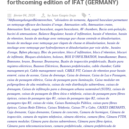
forthcoming edition of IFAT (GERMANY)
février 04, 2020
by Juan Gazpio Irujo
"
,
"AbflussregelungenBürstenrechen
,
"aliviadero de tormenta
,
Appareil basculant permettant
un nettoyage efficace des bassins d’orage
,
Attenuation cells
,
Attenuation crates
,
Attenuation Tank
,
auget basculant
,
augets basculants
,
AV chambers
,
Bacia anti-poluição
,
bacini di attenuazione
,
Balance Regulator
,
bassin d’infiltration
,
bassin d’rétention
,
bassin
de rétention
,
bassin de stockage avec nettoyage par chasse centrale et désodorisation
,
bassin de stockage avec nettoyage par clapets de chasse et désodorisation
,
bassin de
stockage avec nettoyage par hydroéjecteurs et désodorisation par voie sèche.
,
bassins
d'orage
,
Bęben płuczący
,
Bloc de percolare
,
blocs d’infiltration
,
blocs d’rétention
,
blocuri
de infiltratie
,
Bloques alvéolaires
,
bolones
,
BOX D’INFILTRATION
,
brøndkammer
,
Brønn
,
Brønnene
,
brunn
,
Brunnar
,
Brunnarna
,
Buzón de inspección prefabricado
,
Buzón para
registros eléctricos
,
Buzones Eléctricos
,
Buzones prefabricados
,
cable chamber
,
Cable
management pit
,
Cable management vault
,
CABLE PIT
,
Caisson de rétention pour bassin
enterré
,
caixa de acesso
,
Caixa de drenatge
,
Caixa de drenaxe
,
Caixa de Luz e Passagem
,
caixa de passagem elétrica
,
Caixa de passagem para iluminação
,
Caixa modular em
polipropileno de alta resistência
,
caixas da rede distribuição subterrânea
,
caixas de
drenagem
,
Caixas de infiltração para a drenagem urbana sustentável (SUDS)
,
caixas de
passagem
,
caixas de passagem de fibra ótica e telefonia
,
caixas de passagem para fibras
ópticas
,
caixas de passagens tipo R1
,
caixas de passagens tipo R2
,
caixas de
passagens tipo R3
,
caixas de visita
,
Caixas Iluminação Pública
,
caixas para fibras
ópticas
,
Caixas Rede Elétrica
,
Caixas Telefonia
,
Caixas TV a Cabo
,
CAIXES DRENANTS
,
Caja drenante
,
Cajas drenantes
,
Camara de concreto
,
Camara de hormigon
,
Cámara de
inspección
,
camara de registro telefonica
,
cámara eléctrica
,
camara fibra
,
Cámara FTTH
,
camara modular
,
Cámara para ductos subterráneos
,
Cámara para fibra óptica
,
Cámara para telecomunicaciones
,
camara prefabricada
,
cámara prefabricada de