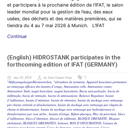
et participera à la prochaine édition de l’IFAT, le salon
leader mondial pour la gestion de l’eau, des eaux
usées, des déchets et des matières premières, qui se
tiendra du 4 au 7 mai 2026 à Munich. L’IFAT
Continue
(English) HIDROSTANK participates in the
forthcoming edition of IFAT (GERMANY)
mai 10, 2024
by Juan Gazpio Irujo
"
,
"AbflussregelungenBürstenrechen
,
"aliviadero de tormenta
,
Appareil basculant permettant
un nettoyage efficace des bassins d’orage
,
Attenuation cells
,
Attenuation crates
,
Attenuation Tank
,
auget basculant
,
augets basculants
,
Bacia anti-poluição
,
bacia de
infiltração
,
bacia de retenção
,
bacini di attenuazione
,
Balance Regulator
,
bassin
d’infiltration
,
bassin d’rétention
,
bassin de rétention
,
bassin de stockage avec nettoyage
par chasse centrale et désodorisation
,
bassin de stockage avec nettoyage par clapets de
chasse et désodorisation
,
bassin de stockage avec nettoyage par hydroéjecteurs et
désodorisation par voie sèche.
,
bassins d'orage
,
Bęben płuczący
,
Bloc de percolare
,
blocs
d’infiltration
,
blocs d’rétention
,
blocuri de infiltratie
,
BLOQUE DRENANTE
,
Bloques
alvéolaires
,
BLOQUES DRENANTES
,
bolones
,
BOX D’INFILTRATION
,
Caisson de
rétention pour bassin enterré
,
Caixa de drenatge
,
caixas de drenagem
,
Caixas