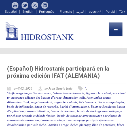
Español
|
English
|
Português
|
Français
|
العربية
|
русский
|
Polski
|
Türk
(Español) Hidrostank participará en la
próxima edición IFAT (ALEMANIA)
avril 02, 2026
by Juan Gazpio Irujo
"
,
"AbflussregelungenBürstenrechen
,
"aliviadero de tormenta
,
Appareil basculant permettant
un nettoyage efficace des bassins d’orage
,
Attenuation cells
,
Attenuation crates
,
Attenuation Tank
,
auget basculant
,
augets basculants
,
AV chambers
,
Bacia anti-poluição
,
bacia de infiltração
,
bacia de retenção
,
bacini di attenuazione
,
Balance Regulator
,
bassin
d’infiltration
,
bassin d’rétention
,
bassin de rétention
,
bassin de stockage avec nettoyage
par chasse centrale et désodorisation
,
bassin de stockage avec nettoyage par clapets de
chasse et désodorisation
,
bassin de stockage avec nettoyage par hydroéjecteurs et
désodorisation par voie sèche.
,
bassins d'orage
,
Bęben płuczący
,
Bloc de percolare
,
blocs