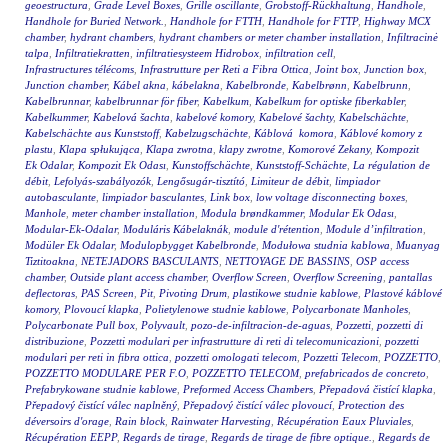
geoestructura
,
Grade Level Boxes
,
Grille oscillante
,
Grobstoff-Rückhaltung
,
Handhole
,
Handhole for Buried Network.
,
Handhole for FTTH
,
Handhole for FTTP
,
Highway MCX
chamber
,
hydrant chambers
,
hydrant chambers or meter chamber installation
,
Infiltracinė
talpa
,
Infiltratiekratten
,
infiltratiesysteem Hidrobox
,
infiltration cell
,
Infrastructures télécoms
,
Infrastrutture per Reti a Fibra Ottica
,
Joint box
,
Junction box
,
Junction chamber
,
Kábel akna
,
kábelakna
,
Kabelbronde
,
Kabelbrønn
,
Kabelbrunn
,
Kabelbrunnar
,
kabelbrunnar för fiber
,
Kabelkum
,
Kabelkum for optiske fiberkabler
,
Kabelkummer
,
Kabelová šachta
,
kabelové komory
,
Kabelové šachty
,
Kabelschächte
,
Kabelschächte aus Kunststoff
,
Kabelzugschächte
,
Káblová komora
,
Káblové komory z
plastu
,
Klapa spłukująca
,
Klapa zwrotna
,
klapy zwrotne
,
Komorové Zekany
,
Kompozit
Ek Odalar
,
Kompozit Ek Odası
,
Kunstoffschächte
,
Kunststoff-Schächte
,
La régulation de
débit
,
Lefolyás-szabályozók
,
Lengősugár-tisztító
,
Limiteur de débit
,
limpiador
autobasculante
,
limpiador basculantes
,
Link box
,
low voltage disconnecting boxes
,
Manhole
,
meter chamber installation
,
Modula brøndkammer
,
Modular Ek Odası
,
Modular-Ek-Odalar
,
Moduláris Kábelaknák
,
module d'rétention
,
Module d’infiltration
,
Modüler Ek Odalar
,
Modulopbygget Kabelbronde
,
Modułowa studnia kablowa
,
Muanyag
Tiztitoakna
,
NETEJADORS BASCULANTS
,
NETTOYAGE DE BASSINS
,
OSP access
chamber
,
Outside plant access chamber
,
Overflow Screen
,
Overflow Screening
,
pantallas
deflectoras
,
PAS Screen
,
Pit
,
Pivoting Drum
,
plastikowe studnie kablowe
,
Plastové káblové
komory
,
Plovoucí klapka
,
Polietylenowe studnie kablowe
,
Polycarbonate Manholes
,
Polycarbonate Pull box
,
Polyvault
,
pozo-de-infiltracion-de-aguas
,
Pozzetti
,
pozzetti di
distribuzione
,
Pozzetti modulari per infrastrutture di reti di telecomunicazioni
,
pozzetti
modulari per reti in fibra ottica
,
pozzetti omologati telecom
,
Pozzetti Telecom
,
POZZETTO
,
POZZETTO MODULARE PER F.O
,
POZZETTO TELECOM
,
prefabricados de concreto
,
Prefabrykowane studnie kablowe
,
Preformed Access Chambers
,
Přepadová čistící klapka
,
Přepadový čistící válec naplněný
,
Přepadový čistící válec plovoucí
,
Protection des
déversoirs d'orage
,
Rain block
,
Rainwater Harvesting
,
Récupération Eaux Pluviales
,
Récupération EEPP
,
Regards de tirage
,
Regards de tirage de fibre optique.
,
Regards de