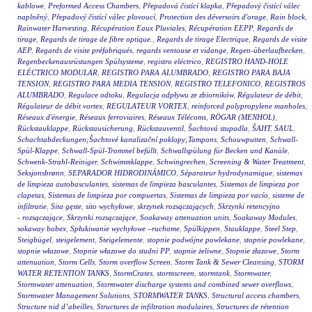
kablowe
,
Preformed Access Chambers
,
Přepadová čistící klapka
,
Přepadový čistící válec
naplněný
,
Přepadový čistící válec plovoucí
,
Protection des déversoirs d'orage
,
Rain block
,
Rainwater Harvesting
,
Récupération Eaux Pluviales
,
Récupération EEPP
,
Regards de
tirage
,
Regards de tirage de fibre optique.
,
Regards de tirage Electrique
,
Regards de visite
AEP
,
Regards de visite préfabriqués
,
regards ventouse et vidange
,
Regen-überlaufbecken
,
Regenbeckenausrüstungen Spülsysteme
,
registro eléctrico
,
REGISTRO HAND-HOLE
ELÉCTRICO MODULAR
,
REGISTRO PARA ALUMBRADO
,
REGISTRO PARA BAJA
TENSION
,
REGISTRO PARA MEDIA TENSION
,
REGISTRO TELEFONICO
,
REGISTROS
ALUMBRADO
,
Regulace odtoku
,
Regulacja odpływu ze zbiorników
,
Régulateur de débit
,
Régulateur de débit vortex
,
REGULATEUR VORTEX
,
reinforced polypropylene manholes
,
Réseaux d'énergie
,
Réseaux ferroviaires
,
Réseaux Télécoms
,
RÖGAR (MENHOL)
,
Rückstauklappe
,
Rückstausicherung
,
Rückstauventil
,
Šachtová stupadla
,
ŠAHT
,
SAUL
,
Schachtabdeckungen;Šachtové kanalizační poklopy;Tampons
,
Schouwputten
,
Schwall-
Spül-Klappe
,
Schwall-Spül-Trommel befüllt
,
Schwallspülung für Becken und Kanäle
,
Schwenk-Strahl-Reiniger
,
Schwimmklappe
,
Schwingrechen
,
Screening & Water Treatment
,
Seksjonsbrønn
,
SEPARADOR HIDRODINÁMICO
,
Séparateur hydrodynamique
,
sistemas
de limpieza autobasculantes
,
sistemas de limpieza basculantes
,
Sistemas de limpieza por
clapetas
,
Sistemas de limpieza por compuertas
,
Sistemas de limpieza por vacío
,
sisteme de
infiltratie
,
Sita gęste
,
sito wychyłowe
,
skrzynek rozsączających
,
Skrzynki retencyjno
- rozsączające
,
Skrzynki rozsączające
,
Soakaway attenuation units
,
Soakaway Modules
,
sokaway bobex
,
Spłukiwanie wychyłowe –ruchome
,
Spülkippen
,
Stauklappe
,
Steel Step
,
Steigbügel
,
steigelement
,
Steigelemente
,
stopnie podwójne powlekane
,
stopnie powlekane
,
stopnie włazowe
,
Stopnie włazowe do studni PP
,
stopnie żeliwne
,
Stopnie złazowe
,
Storm
attenuation
,
Storm Cells
,
Storm overflow Screen
,
Storm Tank & Sewer Cleansing
,
STORM
WATER RETENTION TANKS
,
StormCrates
,
stormscreen
,
stormtank
,
Stormwater
,
Stormwater attenuation
,
Stormwater discharge systems and combined sewer overflows
,
Stormwater Management Solutions
,
STORMWATER TANKS
,
Structural access chambers
,
Structure nid d’abeilles
,
Structures de infiltration modulaires
,
Structures de rétention