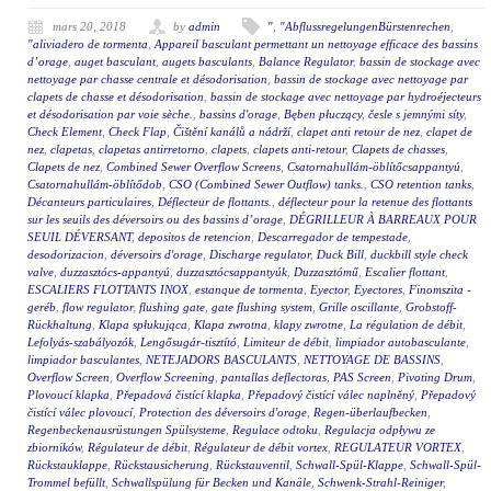
mars 20, 2018
by
admin
"
,
"AbflussregelungenBürstenrechen
,
"aliviadero de tormenta
,
Appareil basculant permettant un nettoyage efficace des bassins
d’orage
,
auget basculant
,
augets basculants
,
Balance Regulator
,
bassin de stockage avec
nettoyage par chasse centrale et désodorisation
,
bassin de stockage avec nettoyage par
clapets de chasse et désodorisation
,
bassin de stockage avec nettoyage par hydroéjecteurs
et désodorisation par voie sèche.
,
bassins d'orage
,
Bęben płuczący
,
česle s jemnými síty
,
Check Element
,
Check Flap
,
Čištění kanálů a nádrží
,
clapet anti retour de nez
,
clapet de
nez
,
clapetas
,
clapetas antirretorno
,
clapets
,
clapets anti-retour
,
Clapets de chasses
,
Clapets de nez
,
Combined Sewer Overflow Screens
,
Csatornahullám-öblítőcsappantyú
,
Csatornahullám-öblítődob
,
CSO (Combined Sewer Outflow) tanks.
,
CSO retention tanks
,
Décanteurs particulaires
,
Déflecteur de flottants.
,
déflecteur pour la retenue des flottants
sur les seuils des déversoirs ou des bassins d’orage
,
DÉGRILLEUR À BARREAUX POUR
SEUIL DÉVERSANT
,
depositos de retencion
,
Descarregador de tempestade
,
desodorizacion
,
déversoirs d'orage
,
Discharge regulator
,
Duck Bill
,
duckbill style check
valve
,
duzzasztócs-appantyú
,
duzzasztócsappantyúk
,
Duzzasztómű
,
Escalier flottant
,
ESCALIERS FLOTTANTS INOX
,
estanque de tormenta
,
Eyector
,
Eyectores
,
Finomszita -
geréb
,
flow regulator
,
flushing gate
,
gate flushing system
,
Grille oscillante
,
Grobstoff-
Rückhaltung
,
Klapa spłukująca
,
Klapa zwrotna
,
klapy zwrotne
,
La régulation de débit
,
Lefolyás-szabályozók
,
Lengősugár-tisztító
,
Limiteur de débit
,
limpiador autobasculante
,
limpiador basculantes
,
NETEJADORS BASCULANTS
,
NETTOYAGE DE BASSINS
,
Overflow Screen
,
Overflow Screening
,
pantallas deflectoras
,
PAS Screen
,
Pivoting Drum
,
Plovoucí klapka
,
Přepadová čistící klapka
,
Přepadový čistící válec naplněný
,
Přepadový
čistící válec plovoucí
,
Protection des déversoirs d'orage
,
Regen-überlaufbecken
,
Regenbeckenausrüstungen Spülsysteme
,
Regulace odtoku
,
Regulacja odpływu ze
zbiorników
,
Régulateur de débit
,
Régulateur de débit vortex
,
REGULATEUR VORTEX
,
Rückstauklappe
,
Rückstausicherung
,
Rückstauventil
,
Schwall-Spül-Klappe
,
Schwall-Spül-
Trommel befüllt
,
Schwallspülung für Becken und Kanäle
,
Schwenk-Strahl-Reiniger
,