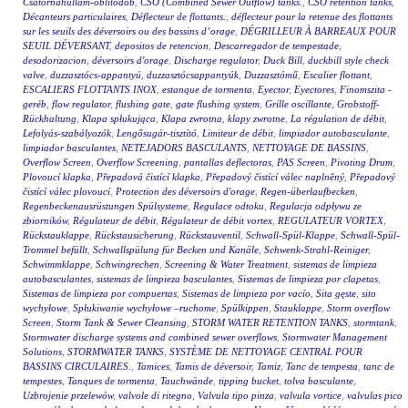
Csatornahullám-öblítődob
,
CSO (Combined Sewer Outflow) tanks.
,
CSO retention tanks
,
Décanteurs particulaires
,
Déflecteur de flottants.
,
déflecteur pour la retenue des flottants
sur les seuils des déversoirs ou des bassins d’orage
,
DÉGRILLEUR À BARREAUX POUR
SEUIL DÉVERSANT
,
depositos de retencion
,
Descarregador de tempestade
,
desodorizacion
,
déversoirs d'orage
,
Discharge regulator
,
Duck Bill
,
duckbill style check
valve
,
duzzasztócs-appantyú
,
duzzasztócsappantyúk
,
Duzzasztómű
,
Escalier flottant
,
ESCALIERS FLOTTANTS INOX
,
estanque de tormenta
,
Eyector
,
Eyectores
,
Finomszita -
geréb
,
flow regulator
,
flushing gate
,
gate flushing system
,
Grille oscillante
,
Grobstoff-
Rückhaltung
,
Klapa spłukująca
,
Klapa zwrotna
,
klapy zwrotne
,
La régulation de débit
,
Lefolyás-szabályozók
,
Lengősugár-tisztító
,
Limiteur de débit
,
limpiador autobasculante
,
limpiador basculantes
,
NETEJADORS BASCULANTS
,
NETTOYAGE DE BASSINS
,
Overflow Screen
,
Overflow Screening
,
pantallas deflectoras
,
PAS Screen
,
Pivoting Drum
,
Plovoucí klapka
,
Přepadová čistící klapka
,
Přepadový čistící válec naplněný
,
Přepadový
čistící válec plovoucí
,
Protection des déversoirs d'orage
,
Regen-überlaufbecken
,
Regenbeckenausrüstungen Spülsysteme
,
Regulace odtoku
,
Regulacja odpływu ze
zbiorników
,
Régulateur de débit
,
Régulateur de débit vortex
,
REGULATEUR VORTEX
,
Rückstauklappe
,
Rückstausicherung
,
Rückstauventil
,
Schwall-Spül-Klappe
,
Schwall-Spül-
Trommel befüllt
,
Schwallspülung für Becken und Kanäle
,
Schwenk-Strahl-Reiniger
,
Schwimmklappe
,
Schwingrechen
,
Screening & Water Treatment
,
sistemas de limpieza
autobasculantes
,
sistemas de limpieza basculantes
,
Sistemas de limpieza por clapetas
,
Sistemas de limpieza por compuertas
,
Sistemas de limpieza por vacío
,
Sita gęste
,
sito
wychyłowe
,
Spłukiwanie wychyłowe –ruchome
,
Spülkippen
,
Stauklappe
,
Storm overflow
Screen
,
Storm Tank & Sewer Cleansing
,
STORM WATER RETENTION TANKS
,
stormtank
,
Stormwater discharge systems and combined sewer overflows
,
Stormwater Management
Solutions
,
STORMWATER TANKS
,
SYSTÈME DE NETTOYAGE CENTRAL POUR
BASSINS CIRCULAIRES.
,
Tamices
,
Tamis de déversoir
,
Tamiz
,
Tanc de tempesta
,
tanc de
tempestes
,
Tanques de tormenta
,
Tauchwände
,
tipping bucket
,
tolva basculante
,
Uzbrojenie przelewów
,
valvole di ritegno
,
Valvula tipo pinza
,
valvula vortice
,
valvulas pico