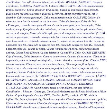
d’infiltration
,
blocs d’rétention
,
blocuri de infiltratie
,
BLOQUE DRENANTE
,
Bloques
alvéolaires
,
BLOQUES DRENANTES
,
bolones
,
BOX D’INFILTRATION
,
brøndkammer
,
Brønn
,
Brønnene
,
brunn
,
Brunnar
,
Brunnarna
,
Buzón de inspección prefabricado
,
Buzón para registros eléctricos
,
Buzones Eléctricos
,
Buzones prefabricados
,
cable
chamber
,
Cable management pit
,
Cable management vault
,
CABLE PIT
,
Caisson de
rétention pour bassin enterré
,
caixa de acesso
,
Caixa de drenatge
,
Caixa de Luz
e Passagem
,
caixa de passagem elétrica
,
Caixa de passagem para iluminação
,
Caixa
modular em polipropileno de alta resistência
,
caixas da rede distribuição subterrânea
,
caixas de drenagem
,
Caixas de infiltração para a drenagem urbana sustentável (SUDS)
,
caixas de passagem
,
caixas de passagem de fibra ótica e telefonia
,
caixas de passagem
para fibras ópticas
,
caixas de passagem tipo R1
,
caixas de passagem tipo R2
,
caixas de
passagem tipo R3
,
caixas de passagens tipo R1
,
caixas de passagens tipo R2
,
caixas de
passagens tipo R3
,
caixas de visita
,
Caixas Iluminação Pública
,
caixas para fibras
ópticas
,
Caixas Rede Elétrica
,
Caixas Telefonia
,
Caixas TV a Cabo
,
CAIXES DRENANTS
,
Caja drenante
,
Cajas drenantes
,
Camara de concreto
,
Camara de hormigon
,
Cámara de
inspección
,
camara de registro telefonica
,
cámara eléctrica
,
camara fibra
,
Cámara FTTH
,
camara modular
,
Cámara para ductos subterráneos
,
Cámara para fibra óptica
,
Cámara para telecomunicaciones
,
camara prefabricada
,
cámara prefabricada de
empalme
,
Cámara Prefabricadas ducto
,
camara telecom
,
camara telecomunicaciones
,
Camereta de jonctionare FO
,
CAMERETE DE ACCES MODULARE
,
cameretta
,
CĂMINE
DE CANALIZARE
,
CAMINE DE VIZITARE
,
CAMINE DE VIZITARE DIN MATERIAL
PLASTIC PENTRU CANALIZARE
,
CAMINE PENTRU CABLURI ELECTRICE
SI TELECOMUNICATII
,
Camine petru retele de canalizare
,
canales filtrantes
,
Canalisation - Réseaux - Ouvrages
,
CanalizaçãoSubterrânea de Redes Metálicas e Fibra
Óptica
,
Capac inspectie
,
Cassiers CSTB
,
Cassiers SAUL
,
catchpit
,
CATV
,
celda de
infiltración
,
česle s jemnými síty
,
Chambre composite
,
Chambre composite travaux publics
,
Chambre de raccordement
,
Chambre de tirage - Réseaux secs
,
CHAMBRE DE VISITE
MODULAIRE
,
chambre-de-visite-modulaire-en-polycarbonate
,
chambres d’équipement