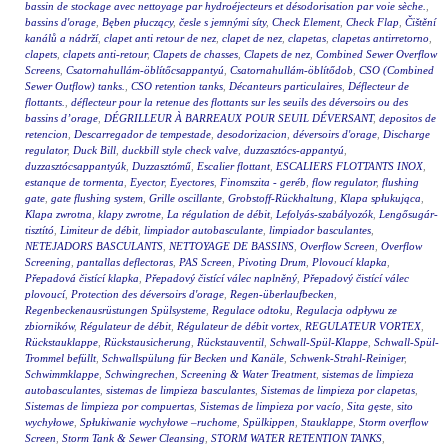
bassin de stockage avec nettoyage par hydroéjecteurs et désodorisation par voie sèche.
,
bassins d'orage
,
Bęben płuczący
,
česle s jemnými síty
,
Check Element
,
Check Flap
,
Čištění
kanálů a nádrží
,
clapet anti retour de nez
,
clapet de nez
,
clapetas
,
clapetas antirretorno
,
clapets
,
clapets anti-retour
,
Clapets de chasses
,
Clapets de nez
,
Combined Sewer Overflow
Screens
,
Csatornahullám-öblítőcsappantyú
,
Csatornahullám-öblítődob
,
CSO (Combined
Sewer Outflow) tanks.
,
CSO retention tanks
,
Décanteurs particulaires
,
Déflecteur de
flottants.
,
déflecteur pour la retenue des flottants sur les seuils des déversoirs ou des
bassins d’orage
,
DÉGRILLEUR À BARREAUX POUR SEUIL DÉVERSANT
,
depositos de
retencion
,
Descarregador de tempestade
,
desodorizacion
,
déversoirs d'orage
,
Discharge
regulator
,
Duck Bill
,
duckbill style check valve
,
duzzasztócs-appantyú
,
duzzasztócsappantyúk
,
Duzzasztómű
,
Escalier flottant
,
ESCALIERS FLOTTANTS INOX
,
estanque de tormenta
,
Eyector
,
Eyectores
,
Finomszita - geréb
,
flow regulator
,
flushing
gate
,
gate flushing system
,
Grille oscillante
,
Grobstoff-Rückhaltung
,
Klapa spłukująca
,
Klapa zwrotna
,
klapy zwrotne
,
La régulation de débit
,
Lefolyás-szabályozók
,
Lengősugár-
tisztító
,
Limiteur de débit
,
limpiador autobasculante
,
limpiador basculantes
,
NETEJADORS BASCULANTS
,
NETTOYAGE DE BASSINS
,
Overflow Screen
,
Overflow
Screening
,
pantallas deflectoras
,
PAS Screen
,
Pivoting Drum
,
Plovoucí klapka
,
Přepadová čistící klapka
,
Přepadový čistící válec naplněný
,
Přepadový čistící válec
plovoucí
,
Protection des déversoirs d'orage
,
Regen-überlaufbecken
,
Regenbeckenausrüstungen Spülsysteme
,
Regulace odtoku
,
Regulacja odpływu ze
zbiorników
,
Régulateur de débit
,
Régulateur de débit vortex
,
REGULATEUR VORTEX
,
Rückstauklappe
,
Rückstausicherung
,
Rückstauventil
,
Schwall-Spül-Klappe
,
Schwall-Spül-
Trommel befüllt
,
Schwallspülung für Becken und Kanäle
,
Schwenk-Strahl-Reiniger
,
Schwimmklappe
,
Schwingrechen
,
Screening & Water Treatment
,
sistemas de limpieza
autobasculantes
,
sistemas de limpieza basculantes
,
Sistemas de limpieza por clapetas
,
Sistemas de limpieza por compuertas
,
Sistemas de limpieza por vacío
,
Sita gęste
,
sito
wychyłowe
,
Spłukiwanie wychyłowe –ruchome
,
Spülkippen
,
Stauklappe
,
Storm overflow
Screen
,
Storm Tank & Sewer Cleansing
,
STORM WATER RETENTION TANKS
,