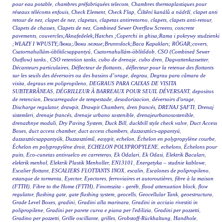
pour eau potable
,
chambres préfabriquées telecom
,
Chambres thermoplastiques pour
réseaux télécoms enfouis
,
Check Element
,
Check Flap
,
Čištění kanálů a nádrží
,
clapet anti
retour de nez
,
clapet de nez
,
clapetas
,
clapetas antirretorno
,
clapets
,
clapets anti-retour
,
Clapets de chasses
,
Clapets de nez
,
Combined Sewer Overflow Screens
,
concrete
pavements
,
couvercles;Aknafedelek;Hatches ;Coperchi in ghisa;Rama i pokrywy studzienki
;WŁAZY I WPUSTY;Люки;Люки легкие;Brunnslock;Baca Kapakları; RÖGAR;covers
,
Csatornahullám-öblítőcsappantyú
,
Csatornahullám-öblítődob
,
CSO (Combined Sewer
Outflow) tanks.
,
CSO retention tanks
,
cubo de drenaje
,
cubo dren
,
Dagvattenkassetter
,
Décanteurs particulaires
,
Déflecteur de flottants.
,
déflecteur pour la retenue des flottants
sur les seuils des déversoirs ou des bassins d’orage
,
degrau
,
Degrau para câmara de
visita
,
degraus em polipropileno
,
DEGRAUS PARA CAIXAS DE VISITA
SUBTERRÂNEAS
,
DÉGRILLEUR À BARREAUX POUR SEUIL DÉVERSANT
,
depositos
de retencion
,
Descarregador de tempestade
,
desodorizacion
,
déversoirs d'orage
,
Discharge regulator
,
drawpit
,
Drawpit Chambers
,
dren francés
,
DRENAJ ŞAFTI
,
Drenaj
sistemleri
,
drenaje francés
,
drenaje urbano sostenible
,
drenajeurbanosostenible
,
drenazhnye moduli
,
Dry Paving System
,
Duck Bill
,
duckbill style check valve
,
Duct Access
Boxes
,
duct access chamber
,
duct access chambers
,
duzzasztócs-appantyú
,
duzzasztócsappantyúk
,
Duzzasztómű
,
easypit
,
echelon
,
Échelon en polypropylène courbe
,
Échelon en polypropylène droit
,
ECHELON POLYPROPYLENE
,
echelons
,
Échelons pour
puits
,
Eco-cunetas antivuelco en carreteras
,
Ek Odalari
,
Ek Odasi
,
Elektrik Bacaları
,
elektrik menhol
,
Elektrik Plastik Menholler
,
EN13101
,
Energetyka – studnie kablowe
,
Escalier flottant
,
ESCALIERS FLOTTANTS INOX
,
escalin
,
Escalones de polipropileno
,
estanque de tormenta
,
Eyector
,
Eyectores
,
ferroviaires et autoroutières
,
fibre à la maison
(FTTH)
,
Fibre to the Home (FTTH)
,
Finomszita - geréb
,
flood attenuation block
,
flow
regulator
,
flushing gate
,
gate flushing system
,
geocells
,
Geocellular Tank
,
geoestructura
,
Grade Level Boxes
,
gradini
,
Gradini alla marinara
,
Gradini in acciaio rivestiti in
polipropilene
,
Gradini per parete curva e piana per l'edilizia
,
Gradini per pozzetti
,
Gradino per pozzetti
,
Grille oscillante
,
grilles
,
Grobstoff-Rückhaltung
,
Handhole
,