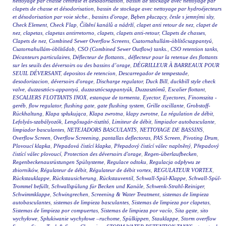
nettoyage par chasse centrale et désodorisation
,
bassin de stockage avec nettoyage par
clapets de chasse et désodorisation
,
bassin de stockage avec nettoyage par hydroéjecteurs
et désodorisation par voie sèche.
,
bassins d'orage
,
Bęben płuczący
,
česle s jemnými síty
,
Check Element
,
Check Flap
,
Čištění kanálů a nádrží
,
clapet anti retour de nez
,
clapet de
nez
,
clapetas
,
clapetas antirretorno
,
clapets
,
clapets anti-retour
,
Clapets de chasses
,
Clapets de nez
,
Combined Sewer Overflow Screens
,
Csatornahullám-öblítőcsappantyú
,
Csatornahullám-öblítődob
,
CSO (Combined Sewer Outflow) tanks.
,
CSO retention tanks
,
Décanteurs particulaires
,
Déflecteur de flottants.
,
déflecteur pour la retenue des flottants
sur les seuils des déversoirs ou des bassins d’orage
,
DÉGRILLEUR À BARREAUX POUR
SEUIL DÉVERSANT
,
depositos de retencion
,
Descarregador de tempestade
,
desodorizacion
,
déversoirs d'orage
,
Discharge regulator
,
Duck Bill
,
duckbill style check
valve
,
duzzasztócs-appantyú
,
duzzasztócsappantyúk
,
Duzzasztómű
,
Escalier flottant
,
ESCALIERS FLOTTANTS INOX
,
estanque de tormenta
,
Eyector
,
Eyectores
,
Finomszita -
geréb
,
flow regulator
,
flushing gate
,
gate flushing system
,
Grille oscillante
,
Grobstoff-
Rückhaltung
,
Klapa spłukująca
,
Klapa zwrotna
,
klapy zwrotne
,
La régulation de débit
,
Lefolyás-szabályozók
,
Lengősugár-tisztító
,
Limiteur de débit
,
limpiador autobasculante
,
limpiador basculantes
,
NETEJADORS BASCULANTS
,
NETTOYAGE DE BASSINS
,
Overflow Screen
,
Overflow Screening
,
pantallas deflectoras
,
PAS Screen
,
Pivoting Drum
,
Plovoucí klapka
,
Přepadová čistící klapka
,
Přepadový čistící válec naplněný
,
Přepadový
čistící válec plovoucí
,
Protection des déversoirs d'orage
,
Regen-überlaufbecken
,
Regenbeckenausrüstungen Spülsysteme
,
Regulace odtoku
,
Regulacja odpływu ze
zbiorników
,
Régulateur de débit
,
Régulateur de débit vortex
,
REGULATEUR VORTEX
,
Rückstauklappe
,
Rückstausicherung
,
Rückstauventil
,
Schwall-Spül-Klappe
,
Schwall-Spül-
Trommel befüllt
,
Schwallspülung für Becken und Kanäle
,
Schwenk-Strahl-Reiniger
,
Schwimmklappe
,
Schwingrechen
,
Screening & Water Treatment
,
sistemas de limpieza
autobasculantes
,
sistemas de limpieza basculantes
,
Sistemas de limpieza por clapetas
,
Sistemas de limpieza por compuertas
,
Sistemas de limpieza por vacío
,
Sita gęste
,
sito
wychyłowe
,
Spłukiwanie wychyłowe –ruchome
,
Spülkippen
,
Stauklappe
,
Storm overflow