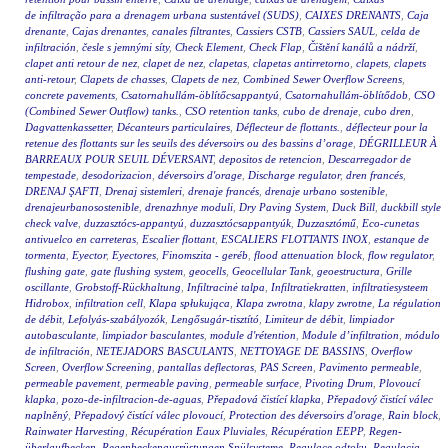
de infiltração para a drenagem urbana sustentável (SUDS)
,
CAIXES DRENANTS
,
Caja
drenante
,
Cajas drenantes
,
canales filtrantes
,
Cassiers CSTB
,
Cassiers SAUL
,
celda de
infiltración
,
česle s jemnými síty
,
Check Element
,
Check Flap
,
Čištění kanálů a nádrží
,
clapet anti retour de nez
,
clapet de nez
,
clapetas
,
clapetas antirretorno
,
clapets
,
clapets
anti-retour
,
Clapets de chasses
,
Clapets de nez
,
Combined Sewer Overflow Screens
,
concrete pavements
,
Csatornahullám-öblítőcsappantyú
,
Csatornahullám-öblítődob
,
CSO
(Combined Sewer Outflow) tanks.
,
CSO retention tanks
,
cubo de drenaje
,
cubo dren
,
Dagvattenkassetter
,
Décanteurs particulaires
,
Déflecteur de flottants.
,
déflecteur pour la
retenue des flottants sur les seuils des déversoirs ou des bassins d’orage
,
DÉGRILLEUR À
BARREAUX POUR SEUIL DÉVERSANT
,
depositos de retencion
,
Descarregador de
tempestade
,
desodorizacion
,
déversoirs d'orage
,
Discharge regulator
,
dren francés
,
DRENAJ ŞAFTI
,
Drenaj sistemleri
,
drenaje francés
,
drenaje urbano sostenible
,
drenajeurbanosostenible
,
drenazhnye moduli
,
Dry Paving System
,
Duck Bill
,
duckbill style
check valve
,
duzzasztócs-appantyú
,
duzzasztócsappantyúk
,
Duzzasztómű
,
Eco-cunetas
antivuelco en carreteras
,
Escalier flottant
,
ESCALIERS FLOTTANTS INOX
,
estanque de
tormenta
,
Eyector
,
Eyectores
,
Finomszita - geréb
,
flood attenuation block
,
flow regulator
,
flushing gate
,
gate flushing system
,
geocells
,
Geocellular Tank
,
geoestructura
,
Grille
oscillante
,
Grobstoff-Rückhaltung
,
Infiltracinė talpa
,
Infiltratiekratten
,
infiltratiesysteem
Hidrobox
,
infiltration cell
,
Klapa spłukująca
,
Klapa zwrotna
,
klapy zwrotne
,
La régulation
de débit
,
Lefolyás-szabályozók
,
Lengősugár-tisztító
,
Limiteur de débit
,
limpiador
autobasculante
,
limpiador basculantes
,
module d'rétention
,
Module d’infiltration
,
módulo
de infiltración
,
NETEJADORS BASCULANTS
,
NETTOYAGE DE BASSINS
,
Overflow
Screen
,
Overflow Screening
,
pantallas deflectoras
,
PAS Screen
,
Pavimento permeable
,
permeable pavement
,
permeable paving
,
permeable surface
,
Pivoting Drum
,
Plovoucí
klapka
,
pozo-de-infiltracion-de-aguas
,
Přepadová čistící klapka
,
Přepadový čistící válec
naplněný
,
Přepadový čistící válec plovoucí
,
Protection des déversoirs d'orage
,
Rain block
,
Rainwater Harvesting
,
Récupération Eaux Pluviales
,
Récupération EEPP
,
Regen-
überlaufbecken
,
Regenbeckenausrüstungen Spülsysteme
,
Regulace odtoku
,
Regulacja