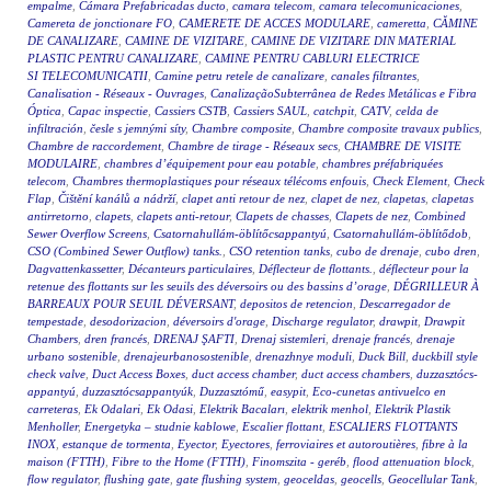
empalme
,
Cámara Prefabricadas ducto
,
camara telecom
,
camara telecomunicaciones
,
Camereta de jonctionare FO
,
CAMERETE DE ACCES MODULARE
,
cameretta
,
CĂMINE
DE CANALIZARE
,
CAMINE DE VIZITARE
,
CAMINE DE VIZITARE DIN MATERIAL
PLASTIC PENTRU CANALIZARE
,
CAMINE PENTRU CABLURI ELECTRICE
SI TELECOMUNICATII
,
Camine petru retele de canalizare
,
canales filtrantes
,
Canalisation - Réseaux - Ouvrages
,
CanalizaçãoSubterrânea de Redes Metálicas e Fibra
Óptica
,
Capac inspectie
,
Cassiers CSTB
,
Cassiers SAUL
,
catchpit
,
CATV
,
celda de
infiltración
,
česle s jemnými síty
,
Chambre composite
,
Chambre composite travaux publics
,
Chambre de raccordement
,
Chambre de tirage - Réseaux secs
,
CHAMBRE DE VISITE
MODULAIRE
,
chambres d’équipement pour eau potable
,
chambres préfabriquées
telecom
,
Chambres thermoplastiques pour réseaux télécoms enfouis
,
Check Element
,
Check
Flap
,
Čištění kanálů a nádrží
,
clapet anti retour de nez
,
clapet de nez
,
clapetas
,
clapetas
antirretorno
,
clapets
,
clapets anti-retour
,
Clapets de chasses
,
Clapets de nez
,
Combined
Sewer Overflow Screens
,
Csatornahullám-öblítőcsappantyú
,
Csatornahullám-öblítődob
,
CSO (Combined Sewer Outflow) tanks.
,
CSO retention tanks
,
cubo de drenaje
,
cubo dren
,
Dagvattenkassetter
,
Décanteurs particulaires
,
Déflecteur de flottants.
,
déflecteur pour la
retenue des flottants sur les seuils des déversoirs ou des bassins d’orage
,
DÉGRILLEUR À
BARREAUX POUR SEUIL DÉVERSANT
,
depositos de retencion
,
Descarregador de
tempestade
,
desodorizacion
,
déversoirs d'orage
,
Discharge regulator
,
drawpit
,
Drawpit
Chambers
,
dren francés
,
DRENAJ ŞAFTI
,
Drenaj sistemleri
,
drenaje francés
,
drenaje
urbano sostenible
,
drenajeurbanosostenible
,
drenazhnye moduli
,
Duck Bill
,
duckbill style
check valve
,
Duct Access Boxes
,
duct access chamber
,
duct access chambers
,
duzzasztócs-
appantyú
,
duzzasztócsappantyúk
,
Duzzasztómű
,
easypit
,
Eco-cunetas antivuelco en
carreteras
,
Ek Odalari
,
Ek Odasi
,
Elektrik Bacaları
,
elektrik menhol
,
Elektrik Plastik
Menholler
,
Energetyka – studnie kablowe
,
Escalier flottant
,
ESCALIERS FLOTTANTS
INOX
,
estanque de tormenta
,
Eyector
,
Eyectores
,
ferroviaires et autoroutières
,
fibre à la
maison (FTTH)
,
Fibre to the Home (FTTH)
,
Finomszita - geréb
,
flood attenuation block
,
flow regulator
,
flushing gate
,
gate flushing system
,
geoceldas
,
geocells
,
Geocellular Tank
,