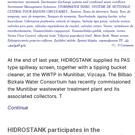
stormscreen
,
stormtank
,
Stormwater discharge systems and combined sewer overflows
,
Stormwater Management Solutions
,
STORMWATER TANKS
,
SYSTÈME DE NETTOYAGE
CENTRAL POUR BASSINS CIRCULAIRES.
,
Tamices
,
Tamis de déversoir
,
Tamiz
,
Tanc de
tempesta
,
tanc de tempestes
,
Tanques de tormenta
,
Tauchwände
,
tipping bucket
,
tolva
basculante
,
Uzbrojenie przelewów
,
valvole di ritegno
,
Valvula tipo pinza
,
valvula vortice
,
valvulas pico pato
,
válvulas reguladoras de caudal
,
valvulas vortex
,
Vanne
,
vertedouro de
transbordamento
,
Visszatorlódás-csappantyú
,
Visszatorlódás-gátlók
,
volquete
,
vortex
,
Vortex Flow Control
,
výkyvné česle
,
Výkyvný paprskový čistič
,
Water flush
,
Water screen
,
Zabezpieczenia przeciw-cofkowe
,
Zajištění zádrže
,
Zpetná klapka
,
сертификат ТР
,
تنك
مانع العواصف
0 Comment
At the end of last year, HIDROSTANK supplied its PAS
type spillway screen, together with a tipping bucket
cleaner, at the WWTP in Munitibar, Vizcaya. The Bilbao
Bizkaia Water Consortium has recently commissioned
the Munitibar wastewater treatment plant and its
associated collectors. T
Continue
HIDROSTANK participates in the