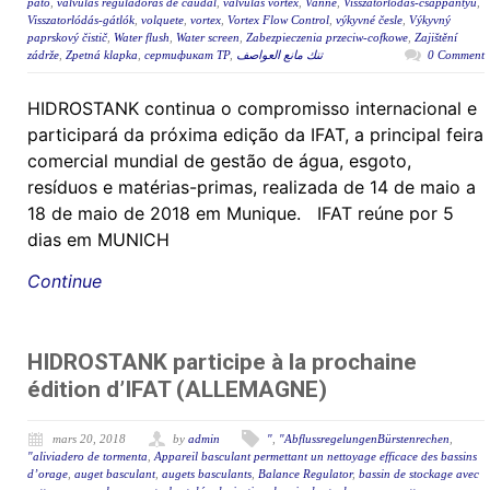
pato
,
válvulas reguladoras de caudal
,
valvulas vortex
,
Vanne
,
Visszatorlódás-csappantyú
,
Visszatorlódás-gátlók
,
volquete
,
vortex
,
Vortex Flow Control
,
výkyvné česle
,
Výkyvný
paprskový čistič
,
Water flush
,
Water screen
,
Zabezpieczenia przeciw-cofkowe
,
Zajištění
zádrže
,
Zpetná klapka
,
сертификат ТР
,
تنك مانع العواصف
0 Comment
HIDROSTANK continua o compromisso internacional e
participará da próxima edição da IFAT, a principal feira
comercial mundial de gestão de água, esgoto,
resíduos e matérias-primas, realizada de 14 de maio a
18 de maio de 2018 em Munique. IFAT reúne por 5
dias em MUNICH
Continue
HIDROSTANK participe à la prochaine
édition d’IFAT (ALLEMAGNE)
mars 20, 2018
by
admin
"
,
"AbflussregelungenBürstenrechen
,
"aliviadero de tormenta
,
Appareil basculant permettant un nettoyage efficace des bassins
d’orage
,
auget basculant
,
augets basculants
,
Balance Regulator
,
bassin de stockage avec