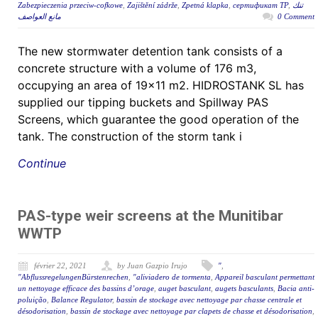
Zabezpieczenia przeciw-cofkowe
,
Zajištění zádrže
,
Zpetná klapka
,
сертификат ТР
,
تنك
مانع العواصف
0 Comment
The new stormwater detention tank consists of a
concrete structure with a volume of 176 m3,
occupying an area of 19×11 m2. HIDROSTANK SL has
supplied our tipping buckets and Spillway PAS
Screens, which guarantee the good operation of the
tank. The construction of the storm tank i
Continue
PAS-type weir screens at the Munitibar
WWTP
février 22, 2021
by Juan Gazpio Irujo
"
,
"AbflussregelungenBürstenrechen
,
"aliviadero de tormenta
,
Appareil basculant permettant
un nettoyage efficace des bassins d’orage
,
auget basculant
,
augets basculants
,
Bacia anti-
poluição
,
Balance Regulator
,
bassin de stockage avec nettoyage par chasse centrale et
désodorisation
,
bassin de stockage avec nettoyage par clapets de chasse et désodorisation
,