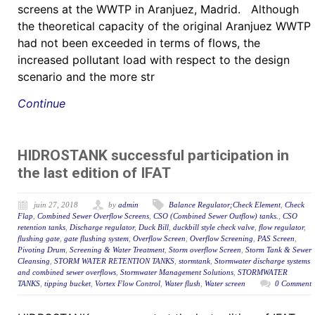
screens at the WWTP in Aranjuez, Madrid. Although
the theoretical capacity of the original Aranjuez WWTP
had not been exceeded in terms of flows, the
increased pollutant load with respect to the design
scenario and the more str
Continue
HIDROSTANK successful participation in
the last edition of IFAT
juin 27, 2018
by
admin
Balance Regulator;Check Element
,
Check
Flap
,
Combined Sewer Overflow Screens
,
CSO (Combined Sewer Outflow) tanks.
,
CSO
retention tanks
,
Discharge regulator
,
Duck Bill
,
duckbill style check valve
,
flow regulator
,
flushing gate
,
gate flushing system
,
Overflow Screen
,
Overflow Screening
,
PAS Screen
,
Pivoting Drum
,
Screening & Water Treatment
,
Storm overflow Screen
,
Storm Tank & Sewer
Cleansing
,
STORM WATER RETENTION TANKS
,
stormtank
,
Stormwater discharge systems
and combined sewer overflows
,
Stormwater Management Solutions
,
STORMWATER
TANKS
,
tipping bucket
,
Vortex Flow Control
,
Water flush
,
Water screen
0 Comment