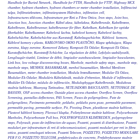
Handhole for Buried Network.
,
Handhole for FTTH
,
Handhole for FTTP
,
Highway MCX
chamber
,
hydrant chambers
,
hydrant chambers or meter chamber installation
,
Infiltracinė
talpa
,
Infiltratiekratten
,
infiltratiesysteem Hidrobox
,
infiltration cell
,
Infrastructures télécoms
,
Infrastrutture per Reti a Fibra Ottica
,
Iron steps
,
Joint box
,
Junction box
,
Junction chamber
,
Kábel akna
,
kábelakna
,
Kabelbronde
,
Kabelbrønn
,
Kabelbrunn
,
Kabelbrunnar
,
kabelbrunnar för fiber
,
Kabelkum
,
Kabelkum for optiske
fiberkabler
,
Kabelkummer
,
Kabelová šachta
,
kabelové komory
,
Kabelové šachty
,
Kabelschächte
,
Kabelschächte aus Kunststoff
,
Kabelzugschächte
,
Káblová komora
,
Káblové komory z plastu
,
KABLOVSKO OKNO PLASTIČNO
,
Klapa spłukująca
,
Klapa
zwrotna
,
klapy zwrotne
,
Komorové Zekany
,
Kompozit Ek Odalar
,
Kompozit Ek Odası
,
Kunstoffschächte
,
Kunststoff-Schächte
,
La régulation de débit
,
Lefolyás-szabályozók
,
Lengősugár-tisztító
,
Limiteur de débit
,
limpiador autobasculante
,
limpiador basculantes
,
Link box
,
low voltage disconnecting boxes
,
Manhole
,
manhole safety steps.
,
manhole step
,
manhole steps
,
MENHOL BASAMAKLAR
,
menhol basamakları
,
Menhol Merdiven
Basamakları
,
meter chamber installation
,
Modula brøndkammer
,
Modular Ek Odası
,
Modular-Ek-Odalar
,
Moduláris Kábelaknák
,
module d'rétention
,
Module d’infiltration
,
Modüler Ek Odalar
,
módulo de infiltración
,
Modulopbygget Kabelbronde
,
Modułowa
studnia kablowa
,
Muanyag Tiztitoakna
,
NETEJADORS BASCULANTS
,
NETTOYAGE DE
BASSINS
,
OSP access chamber
,
Outside plant access chamber
,
Overflow Screen
,
Overflow
Screening
,
pantallas deflectoras
,
PAS Screen
,
Pasos de polipropileno
,
Pate de
polipropileno
,
Pavimento permeable
,
peldaño
,
peldaño para pozo
,
permeable pavement
,
permeable paving
,
permeable surface
,
Pit
,
Pivoting Drum
,
plastikowe studnie kablowe
,
Plastové káblové komory
,
Plovoucí klapka
,
Polietylenowe studnie kablowe
,
Polycarbonate
Manholes
,
Polycarbonate Pull box
,
POLYPROPYLEEN KLIMTREDEN
,
polypropylene
steps
,
Polyvault
,
pozo-de-infiltracion-de-aguas
,
Pozzetti
,
pozzetti di distribuzione
,
Pozzetti
modulari per infrastrutture di reti di telecomunicazioni
,
pozzetti modulari per reti in fibra
ottica
,
pozzetti omologati telecom
,
Pozzetti Telecom
,
POZZETTO
,
POZZETTO MODULARE
PER F.O
,
POZZETTO TELECOM
,
prefabricados de concreto
,
Prefabrykowane studnie