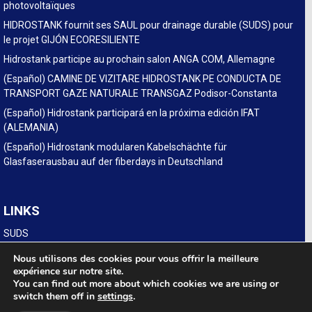
photovoltaïques
HIDROSTANK fournit ses SAUL pour drainage durable (SUDS) pour
le projet GIJÓN ECORESILIENTE
Hidrostank participe au prochain salon ANGA COM, Allemagne
(Español) CAMINE DE VIZITARE HIDROSTANK PE CONDUCTA DE
TRANSPORT GAZE NATURALE TRANSGAZ Podisor-Constanta
(Español) Hidrostank participará en la próxima edición IFAT
(ALEMANIA)
(Español) Hidrostank modularen Kabelschächte für
Glasfaserausbau auf der fiberdays in Deutschland
LINKS
SUDS
Legal
Nous utilisons des cookies pour vous offrir la meilleure
expérience sur notre site.
You can find out more about which cookies we are using or
switch them off in
settings
.
POL. INDUSTRIAL LA NAVA, Calle D Num 15. 31300 TAFALLA (NAVARRA ·