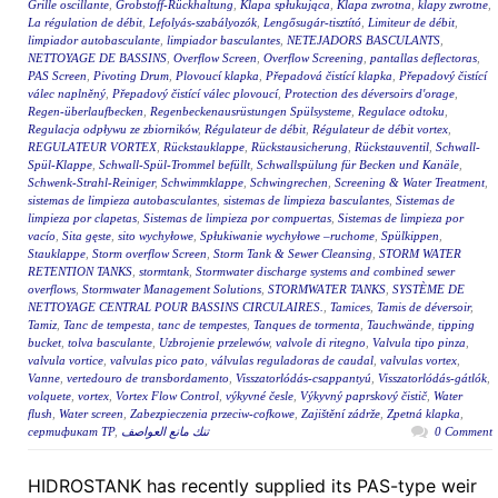
Grille oscillante
,
Grobstoff-Rückhaltung
,
Klapa spłukująca
,
Klapa zwrotna
,
klapy zwrotne
,
La régulation de débit
,
Lefolyás-szabályozók
,
Lengősugár-tisztító
,
Limiteur de débit
,
limpiador autobasculante
,
limpiador basculantes
,
NETEJADORS BASCULANTS
,
NETTOYAGE DE BASSINS
,
Overflow Screen
,
Overflow Screening
,
pantallas deflectoras
,
PAS Screen
,
Pivoting Drum
,
Plovoucí klapka
,
Přepadová čistící klapka
,
Přepadový čistící
válec naplněný
,
Přepadový čistící válec plovoucí
,
Protection des déversoirs d'orage
,
Regen-überlaufbecken
,
Regenbeckenausrüstungen Spülsysteme
,
Regulace odtoku
,
Regulacja odpływu ze zbiorników
,
Régulateur de débit
,
Régulateur de débit vortex
,
REGULATEUR VORTEX
,
Rückstauklappe
,
Rückstausicherung
,
Rückstauventil
,
Schwall-
Spül-Klappe
,
Schwall-Spül-Trommel befüllt
,
Schwallspülung für Becken und Kanäle
,
Schwenk-Strahl-Reiniger
,
Schwimmklappe
,
Schwingrechen
,
Screening & Water Treatment
,
sistemas de limpieza autobasculantes
,
sistemas de limpieza basculantes
,
Sistemas de
limpieza por clapetas
,
Sistemas de limpieza por compuertas
,
Sistemas de limpieza por
vacío
,
Sita gęste
,
sito wychyłowe
,
Spłukiwanie wychyłowe –ruchome
,
Spülkippen
,
Stauklappe
,
Storm overflow Screen
,
Storm Tank & Sewer Cleansing
,
STORM WATER
RETENTION TANKS
,
stormtank
,
Stormwater discharge systems and combined sewer
overflows
,
Stormwater Management Solutions
,
STORMWATER TANKS
,
SYSTÈME DE
NETTOYAGE CENTRAL POUR BASSINS CIRCULAIRES.
,
Tamices
,
Tamis de déversoir
,
Tamiz
,
Tanc de tempesta
,
tanc de tempestes
,
Tanques de tormenta
,
Tauchwände
,
tipping
bucket
,
tolva basculante
,
Uzbrojenie przelewów
,
valvole di ritegno
,
Valvula tipo pinza
,
valvula vortice
,
valvulas pico pato
,
válvulas reguladoras de caudal
,
valvulas vortex
,
Vanne
,
vertedouro de transbordamento
,
Visszatorlódás-csappantyú
,
Visszatorlódás-gátlók
,
volquete
,
vortex
,
Vortex Flow Control
,
výkyvné česle
,
Výkyvný paprskový čistič
,
Water
flush
,
Water screen
,
Zabezpieczenia przeciw-cofkowe
,
Zajištění zádrže
,
Zpetná klapka
,
сертификат ТР
,
تنك مانع العواصف
0 Comment
HIDROSTANK has recently supplied its PAS-type weir