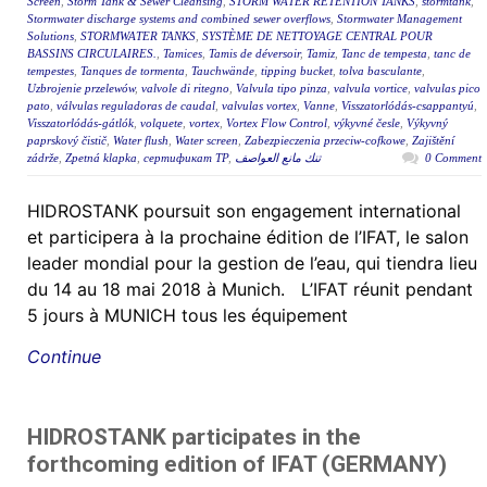
Screen
,
Storm Tank & Sewer Cleansing
,
STORM WATER RETENTION TANKS
,
stormtank
,
Stormwater discharge systems and combined sewer overflows
,
Stormwater Management
Solutions
,
STORMWATER TANKS
,
SYSTÈME DE NETTOYAGE CENTRAL POUR
BASSINS CIRCULAIRES.
,
Tamices
,
Tamis de déversoir
,
Tamiz
,
Tanc de tempesta
,
tanc de
tempestes
,
Tanques de tormenta
,
Tauchwände
,
tipping bucket
,
tolva basculante
,
Uzbrojenie przelewów
,
valvole di ritegno
,
Valvula tipo pinza
,
valvula vortice
,
valvulas pico
pato
,
válvulas reguladoras de caudal
,
valvulas vortex
,
Vanne
,
Visszatorlódás-csappantyú
,
Visszatorlódás-gátlók
,
volquete
,
vortex
,
Vortex Flow Control
,
výkyvné česle
,
Výkyvný
paprskový čistič
,
Water flush
,
Water screen
,
Zabezpieczenia przeciw-cofkowe
,
Zajištění
zádrže
,
Zpetná klapka
,
сертификат ТР
,
تنك مانع العواصف
0 Comment
HIDROSTANK poursuit son engagement international
et participera à la prochaine édition de l’IFAT, le salon
leader mondial pour la gestion de l’eau, qui tiendra lieu
du 14 au 18 mai 2018 à Munich. L’IFAT réunit pendant
5 jours à MUNICH tous les équipement
Continue
HIDROSTANK participates in the
forthcoming edition of IFAT (GERMANY)