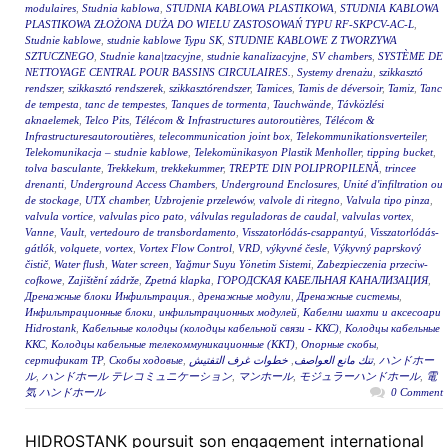
modulaires
,
Studnia kablowa
,
STUDNIA KABLOWA PLASTIKOWA
,
STUDNIA KABLOWA
PLASTIKOWA ZŁOŻONA DUŻA DO WIELU ZASTOSOWAŃ TYPU RF-SKPCV-AC-L
,
Studnie kablowe
,
studnie kablowe Typu SK
,
STUDNIE KABLOWE Z TWORZYWA
SZTUCZNEGO
,
Studnie kana|tzacyjne
,
studnie kanalizacyjne
,
SV chambers
,
SYSTÈME DE
NETTOYAGE CENTRAL POUR BASSINS CIRCULAIRES.
,
Systemy drenażu
,
szikkasztó
rendszer
,
szikkasztó rendszerek
,
szikkasztórendszer
,
Tamices
,
Tamis de déversoir
,
Tamiz
,
Tanc
de tempesta
,
tanc de tempestes
,
Tanques de tormenta
,
Tauchwände
,
Távközlési
aknaelemek
,
Telco Pits
,
Télécom & Infrastructures autoroutières
,
Télécom &
Infrastructuresautoroutières
,
telecommunication joint box
,
Telekommunikationsverteiler
,
Telekomunikacja – studnie kablowe
,
Telekomünikasyon Plastik Menholler
,
tipping bucket
,
tolva basculante
,
Trekkekum
,
trekkekummer
,
TREPTE DIN POLIPROPILENĂ
,
trincee
drenanti
,
Underground Access Chambers
,
Underground Enclosures
,
Unité d'infiltration ou
de stockage
,
UTX chamber
,
Uzbrojenie przelewów
,
valvole di ritegno
,
Valvula tipo pinza
,
valvula vortice
,
valvulas pico pato
,
válvulas reguladoras de caudal
,
valvulas vortex
,
Vanne
,
Vault
,
vertedouro de transbordamento
,
Visszatorlódás-csappantyú
,
Visszatorlódás-
gátlók
,
volquete
,
vortex
,
Vortex Flow Control
,
VRD
,
výkyvné česle
,
Výkyvný paprskový
čistič
,
Water flush
,
Water screen
,
Yağmur Suyu Yönetim Sistemi
,
Zabezpieczenia przeciw-
cofkowe
,
Zajištění zádrže
,
Zpetná klapka
,
ГОРОДСКАЯ КАБЕЛЬНАЯ КАНАЛИЗАЦИЯ
,
Дренажные блоки Инфильтрация.
,
дренажные модули
,
Дренажные системы
,
Инфильтрационные блоки
,
инфильтрационных модулей
,
Кабелни шахти и аксесоари
Hidrostank
,
Кабельные колодцы (колодцы кабельной связи - ККС)
,
Колодцы кабельные
ККС
,
Колодцы кабельные телекоммуникационные (ККТ)
,
Опорные скобы
,
сертификат ТР
,
Скобы ходовые
,
خطوات غرف التفتيش
,
تنك مانع العواصف
,
ハンドホー
ル
,
ハンドホール テレコミュニケーション
,
マンホール
,
モジュラーハンドホール
,
電
気 ハンドホール
0 Comment
HIDROSTANK poursuit son engagement international