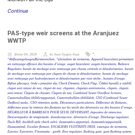
Continue
PAS-type weir screens at the Aranjuez
WWTP
février 04, 2020
by Juan Gazpio Irujo
"
,
"AbflussregelungenBürstenrechen
,
"aliviadero de tormenta
,
Appareil basculant permettant
un nettoyage efficace des bassins d’orage
,
auget basculant
,
augets basculants
,
Balance
Regulator
,
bassin de stockage avec nettoyage par chasse centrale et désodorisation
,
bassin
de stockage avec nettoyage par clapets de chasse et désodorisation
,
bassin de stockage
avec nettoyage par hydroéjecteurs et désodorisation par voie sèche.
,
bassins d'orage
,
Bęben płuczący
,
česle s jemnými síty
,
Check Element
,
Check Flap
,
Čištění kanálů a nádrží
,
clapet anti retour de nez
,
clapet de nez
,
clapetas
,
clapetas antirretorno
,
clapets
,
clapets
anti-retour
,
Clapets de chasses
,
Clapets de nez
,
Combined Sewer Overflow Screens
,
Csatornahullám-öblítőcsappantyú
,
Csatornahullám-öblítődob
,
CSO (Combined Sewer
Outflow) tanks.
,
CSO retention tanks
,
Décanteurs particulaires
,
Déflecteur de flottants.
,
déflecteur pour la retenue des flottants sur les seuils des déversoirs ou des bassins d’orage
,
DÉGRILLEUR À BARREAUX POUR SEUIL DÉVERSANT
,
depositos de retencion
,
Descarregador de tempestade
,
desodorizacion
,
déversoirs d'orage
,
Discharge regulator
,
Duck Bill
,
duckbill style check valve
,
duzzasztócs-appantyú
,
duzzasztócsappantyúk
,
Duzzasztómű
,
Escalier flottant
,
ESCALIERS FLOTTANTS INOX
,
estanque de tormenta
,
Eyector
,
Eyectores
,
Finomszita - geréb
,
flow regulator
,
flushing gate
,
gate flushing system
,