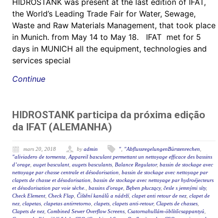
HIDROSTANK was present at the last edition of IFAT,
the World’s Leading Trade Fair for Water, Sewage,
Waste and Raw Materials Management, that took place
in Munich. from May 14 to May 18. IFAT met for 5
days in MUNICH all the equipment, technologies and
services special
Continue
HIDROSTANK participa da próxima edição
da IFAT (ALEMANHA)
mars 20, 2018
by
admin
"
,
"AbflussregelungenBürstenrechen
,
"aliviadero de tormenta
,
Appareil basculant permettant un nettoyage efficace des bassins
d’orage
,
auget basculant
,
augets basculants
,
Balance Regulator
,
bassin de stockage avec
nettoyage par chasse centrale et désodorisation
,
bassin de stockage avec nettoyage par
clapets de chasse et désodorisation
,
bassin de stockage avec nettoyage par hydroéjecteurs
et désodorisation par voie sèche.
,
bassins d'orage
,
Bęben płuczący
,
česle s jemnými síty
,
Check Element
,
Check Flap
,
Čištění kanálů a nádrží
,
clapet anti retour de nez
,
clapet de
nez
,
clapetas
,
clapetas antirretorno
,
clapets
,
clapets anti-retour
,
Clapets de chasses
,
Clapets de nez
,
Combined Sewer Overflow Screens
,
Csatornahullám-öblítőcsappantyú
,