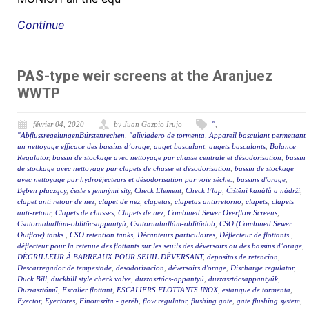
Continue
PAS-type weir screens at the Aranjuez
WWTP
février 04, 2020
by Juan Gazpio Irujo
"
,
"AbflussregelungenBürstenrechen
,
"aliviadero de tormenta
,
Appareil basculant permettant
un nettoyage efficace des bassins d’orage
,
auget basculant
,
augets basculants
,
Balance
Regulator
,
bassin de stockage avec nettoyage par chasse centrale et désodorisation
,
bassin
de stockage avec nettoyage par clapets de chasse et désodorisation
,
bassin de stockage
avec nettoyage par hydroéjecteurs et désodorisation par voie sèche.
,
bassins d'orage
,
Bęben płuczący
,
česle s jemnými síty
,
Check Element
,
Check Flap
,
Čištění kanálů a nádrží
,
clapet anti retour de nez
,
clapet de nez
,
clapetas
,
clapetas antirretorno
,
clapets
,
clapets
anti-retour
,
Clapets de chasses
,
Clapets de nez
,
Combined Sewer Overflow Screens
,
Csatornahullám-öblítőcsappantyú
,
Csatornahullám-öblítődob
,
CSO (Combined Sewer
Outflow) tanks.
,
CSO retention tanks
,
Décanteurs particulaires
,
Déflecteur de flottants.
,
déflecteur pour la retenue des flottants sur les seuils des déversoirs ou des bassins d’orage
,
DÉGRILLEUR À BARREAUX POUR SEUIL DÉVERSANT
,
depositos de retencion
,
Descarregador de tempestade
,
desodorizacion
,
déversoirs d'orage
,
Discharge regulator
,
Duck Bill
,
duckbill style check valve
,
duzzasztócs-appantyú
,
duzzasztócsappantyúk
,
Duzzasztómű
,
Escalier flottant
,
ESCALIERS FLOTTANTS INOX
,
estanque de tormenta
,
Eyector
,
Eyectores
,
Finomszita - geréb
,
flow regulator
,
flushing gate
,
gate flushing system
,