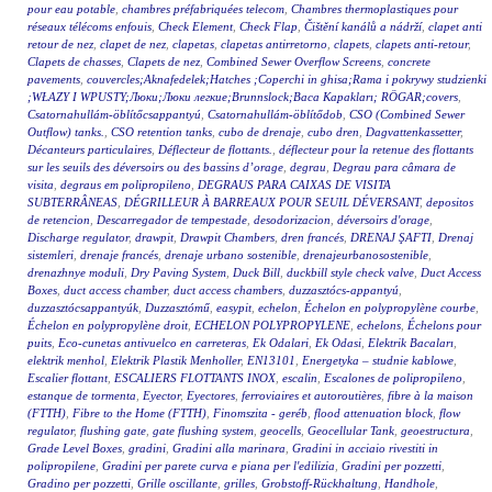
pour eau potable
,
chambres préfabriquées telecom
,
Chambres thermoplastiques pour
réseaux télécoms enfouis
,
Check Element
,
Check Flap
,
Čištění kanálů a nádrží
,
clapet anti
retour de nez
,
clapet de nez
,
clapetas
,
clapetas antirretorno
,
clapets
,
clapets anti-retour
,
Clapets de chasses
,
Clapets de nez
,
Combined Sewer Overflow Screens
,
concrete
pavements
,
couvercles;Aknafedelek;Hatches ;Coperchi in ghisa;Rama i pokrywy studzienki
;WŁAZY I WPUSTY;Люки;Люки легкие;Brunnslock;Baca Kapakları; RÖGAR;covers
,
Csatornahullám-öblítőcsappantyú
,
Csatornahullám-öblítődob
,
CSO (Combined Sewer
Outflow) tanks.
,
CSO retention tanks
,
cubo de drenaje
,
cubo dren
,
Dagvattenkassetter
,
Décanteurs particulaires
,
Déflecteur de flottants.
,
déflecteur pour la retenue des flottants
sur les seuils des déversoirs ou des bassins d’orage
,
degrau
,
Degrau para câmara de
visita
,
degraus em polipropileno
,
DEGRAUS PARA CAIXAS DE VISITA
SUBTERRÂNEAS
,
DÉGRILLEUR À BARREAUX POUR SEUIL DÉVERSANT
,
depositos
de retencion
,
Descarregador de tempestade
,
desodorizacion
,
déversoirs d'orage
,
Discharge regulator
,
drawpit
,
Drawpit Chambers
,
dren francés
,
DRENAJ ŞAFTI
,
Drenaj
sistemleri
,
drenaje francés
,
drenaje urbano sostenible
,
drenajeurbanosostenible
,
drenazhnye moduli
,
Dry Paving System
,
Duck Bill
,
duckbill style check valve
,
Duct Access
Boxes
,
duct access chamber
,
duct access chambers
,
duzzasztócs-appantyú
,
duzzasztócsappantyúk
,
Duzzasztómű
,
easypit
,
echelon
,
Échelon en polypropylène courbe
,
Échelon en polypropylène droit
,
ECHELON POLYPROPYLENE
,
echelons
,
Échelons pour
puits
,
Eco-cunetas antivuelco en carreteras
,
Ek Odalari
,
Ek Odasi
,
Elektrik Bacaları
,
elektrik menhol
,
Elektrik Plastik Menholler
,
EN13101
,
Energetyka – studnie kablowe
,
Escalier flottant
,
ESCALIERS FLOTTANTS INOX
,
escalin
,
Escalones de polipropileno
,
estanque de tormenta
,
Eyector
,
Eyectores
,
ferroviaires et autoroutières
,
fibre à la maison
(FTTH)
,
Fibre to the Home (FTTH)
,
Finomszita - geréb
,
flood attenuation block
,
flow
regulator
,
flushing gate
,
gate flushing system
,
geocells
,
Geocellular Tank
,
geoestructura
,
Grade Level Boxes
,
gradini
,
Gradini alla marinara
,
Gradini in acciaio rivestiti in
polipropilene
,
Gradini per parete curva e piana per l'edilizia
,
Gradini per pozzetti
,
Gradino per pozzetti
,
Grille oscillante
,
grilles
,
Grobstoff-Rückhaltung
,
Handhole
,