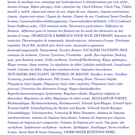
bassin de stockage avec nettoyage par hydroéjecteurs et désodorisation par voie sèche.
,
bassins d'orage
,
Bęben płuczący
,
česle s jemnými síty
,
Check Element
,
Check Flap
,
Čištění
kanálů a nádrží
,
clapet anti retour de nez
,
clapet de nez
,
clapetas
,
clapetas antirretorno
,
clapets
,
clapets anti-retour
,
Clapets de chasses
,
Clapets de nez
,
Combined Sewer Overflow
Screens
,
Csatornahullám-öblítőcsappantyú
,
Csatornahullám-öblítődob
,
CSO (Combined
Sewer Outflow) tanks.
,
CSO retention tanks
,
Décanteurs particulaires
,
Déflecteur de
flottants.
,
déflecteur pour la retenue des flottants sur les seuils des déversoirs ou des
bassins d’orage
,
DÉGRILLEUR À BARREAUX POUR SEUIL DÉVERSANT
,
depositos de
retencion
,
Descarregador de tempestade
,
desodorizacion
,
déversoirs d'orage
,
Discharge
regulator
,
Duck Bill
,
duckbill style check valve
,
duzzasztócs-appantyú
,
duzzasztócsappantyúk
,
Duzzasztómű
,
Escalier flottant
,
ESCALIERS FLOTTANTS INOX
,
estanque de tormenta
,
Eyector
,
Eyectores
,
Finomszita - geréb
,
flow regulator
,
flushing
gate
,
gate flushing system
,
Grille oscillante
,
Grobstoff-Rückhaltung
,
Klapa spłukująca
,
Klapa zwrotna
,
klapy zwrotne
,
La régulation de débit
,
Lefolyás-szabályozók
,
Lengősugár-
tisztító
,
Limiteur de débit
,
limpiador autobasculante
,
limpiador basculantes
,
NETEJADORS BASCULANTS
,
NETTOYAGE DE BASSINS
,
Overflow Screen
,
Overflow
Screening
,
pantallas deflectoras
,
PAS Screen
,
Pivoting Drum
,
Plovoucí klapka
,
Přepadová čistící klapka
,
Přepadový čistící válec naplněný
,
Přepadový čistící válec
plovoucí
,
Protection des déversoirs d'orage
,
Regen-überlaufbecken
,
Regenbeckenausrüstungen Spülsysteme
,
Regulace odtoku
,
Regulacja odpływu ze
zbiorników
,
Régulateur de débit
,
Régulateur de débit vortex
,
REGULATEUR VORTEX
,
Rückstauklappe
,
Rückstausicherung
,
Rückstauventil
,
Schwall-Spül-Klappe
,
Schwall-Spül-
Trommel befüllt
,
Schwallspülung für Becken und Kanäle
,
Schwenk-Strahl-Reiniger
,
Schwimmklappe
,
Schwingrechen
,
Screening & Water Treatment
,
sistemas de limpieza
autobasculantes
,
sistemas de limpieza basculantes
,
Sistemas de limpieza por clapetas
,
Sistemas de limpieza por compuertas
,
Sistemas de limpieza por vacío
,
Sita gęste
,
sito
wychyłowe
,
Spłukiwanie wychyłowe –ruchome
,
Spülkippen
,
Stauklappe
,
Storm overflow
Screen
,
Storm Tank & Sewer Cleansing
,
STORM WATER RETENTION TANKS
,