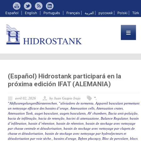
Español
|
English
|
Português
|
Français
|
العربية
|
русский
|
Polski
|
Türk
(Español) Hidrostank participará en la
próxima edición IFAT (ALEMANIA)
avril 02, 2026
by Juan Gazpio Irujo
"
,
"AbflussregelungenBürstenrechen
,
"aliviadero de tormenta
,
Appareil basculant permettant
un nettoyage efficace des bassins d’orage
,
Attenuation cells
,
Attenuation crates
,
Attenuation Tank
,
auget basculant
,
augets basculants
,
AV chambers
,
Bacia anti-poluição
,
bacia de infiltração
,
bacia de retenção
,
bacini di attenuazione
,
Balance Regulator
,
bassin
d’infiltration
,
bassin d’rétention
,
bassin de rétention
,
bassin de stockage avec nettoyage
par chasse centrale et désodorisation
,
bassin de stockage avec nettoyage par clapets de
chasse et désodorisation
,
bassin de stockage avec nettoyage par hydroéjecteurs et
désodorisation par voie sèche.
,
bassins d'orage
,
Bęben płuczący
,
Bloc de percolare
,
blocs