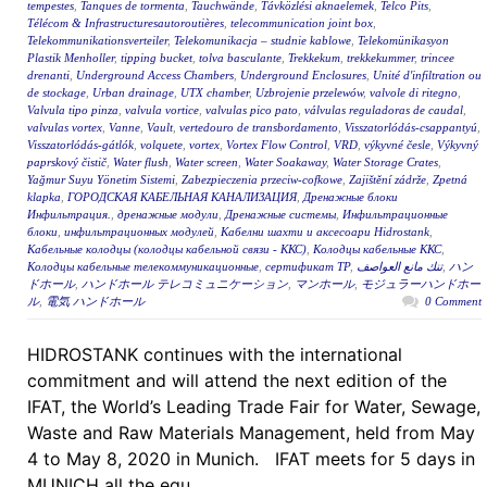
tempestes
,
Tanques de tormenta
,
Tauchwände
,
Távközlési aknaelemek
,
Telco Pits
,
Télécom & Infrastructuresautoroutières
,
telecommunication joint box
,
Telekommunikationsverteiler
,
Telekomunikacja – studnie kablowe
,
Telekomünikasyon
Plastik Menholler
,
tipping bucket
,
tolva basculante
,
Trekkekum
,
trekkekummer
,
trincee
drenanti
,
Underground Access Chambers
,
Underground Enclosures
,
Unité d'infiltration ou
de stockage
,
Urban drainage
,
UTX chamber
,
Uzbrojenie przelewów
,
valvole di ritegno
,
Valvula tipo pinza
,
valvula vortice
,
valvulas pico pato
,
válvulas reguladoras de caudal
,
valvulas vortex
,
Vanne
,
Vault
,
vertedouro de transbordamento
,
Visszatorlódás-csappantyú
,
Visszatorlódás-gátlók
,
volquete
,
vortex
,
Vortex Flow Control
,
VRD
,
výkyvné česle
,
Výkyvný
paprskový čistič
,
Water flush
,
Water screen
,
Water Soakaway
,
Water Storage Crates
,
Yağmur Suyu Yönetim Sistemi
,
Zabezpieczenia przeciw-cofkowe
,
Zajištění zádrže
,
Zpetná
klapka
,
ГОРОДСКАЯ КАБЕЛЬНАЯ КАНАЛИЗАЦИЯ
,
Дренажные блоки
Инфильтрация.
,
дренажные модули
,
Дренажные системы
,
Инфильтрационные
блоки
,
инфильтрационных модулей
,
Кабелни шахти и аксесоари Hidrostank
,
Кабельные колодцы (колодцы кабельной связи - ККС)
,
Колодцы кабельные ККС
,
Колодцы кабельные телекоммуникационные
,
сертификат ТР
,
تنك مانع العواصف
,
ハン
ドホール
,
ハンドホール テレコミュニケーション
,
マンホール
,
モジュラーハンドホー
ル
,
電気 ハンドホール
0 Comment
HIDROSTANK continues with the international
commitment and will attend the next edition of the
IFAT, the World’s Leading Trade Fair for Water, Sewage,
Waste and Raw Materials Management, held from May
4 to May 8, 2020 in Munich. IFAT meets for 5 days in
MUNICH all the equ