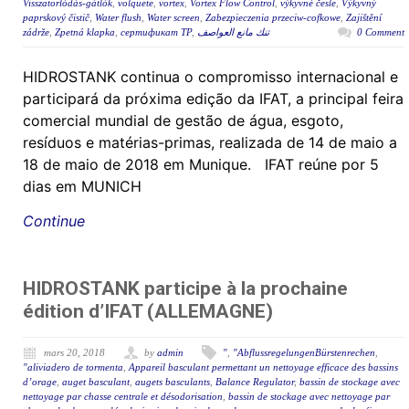
Visszatorlódás-gátlók
,
volquete
,
vortex
,
Vortex Flow Control
,
výkyvné česle
,
Výkyvný
paprskový čistič
,
Water flush
,
Water screen
,
Zabezpieczenia przeciw-cofkowe
,
Zajištění
zádrže
,
Zpetná klapka
,
сертификат ТР
,
تنك مانع العواصف
0 Comment
HIDROSTANK continua o compromisso internacional e
participará da próxima edição da IFAT, a principal feira
comercial mundial de gestão de água, esgoto,
resíduos e matérias-primas, realizada de 14 de maio a
18 de maio de 2018 em Munique. IFAT reúne por 5
dias em MUNICH
Continue
HIDROSTANK participe à la prochaine
édition d’IFAT (ALLEMAGNE)
mars 20, 2018
by
admin
"
,
"AbflussregelungenBürstenrechen
,
"aliviadero de tormenta
,
Appareil basculant permettant un nettoyage efficace des bassins
d’orage
,
auget basculant
,
augets basculants
,
Balance Regulator
,
bassin de stockage avec
nettoyage par chasse centrale et désodorisation
,
bassin de stockage avec nettoyage par