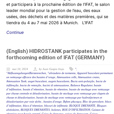
et participera à la prochaine édition de l’IFAT, le salon
leader mondial pour la gestion de l’eau, des eaux
usées, des déchets et des matières premières, qui se
tiendra du 4 au 7 mai 2026 à Munich. L’IFAT
Continue
(English) HIDROSTANK participates in the
forthcoming edition of IFAT (GERMANY)
mai 10, 2024
by Juan Gazpio Irujo
"
,
"AbflussregelungenBürstenrechen
,
"aliviadero de tormenta
,
Appareil basculant permettant
un nettoyage efficace des bassins d’orage
,
Attenuation cells
,
Attenuation crates
,
Attenuation Tank
,
auget basculant
,
augets basculants
,
Bacia anti-poluição
,
bacia de
infiltração
,
bacia de retenção
,
bacini di attenuazione
,
Balance Regulator
,
bassin
d’infiltration
,
bassin d’rétention
,
bassin de rétention
,
bassin de stockage avec nettoyage
par chasse centrale et désodorisation
,
bassin de stockage avec nettoyage par clapets de
chasse et désodorisation
,
bassin de stockage avec nettoyage par hydroéjecteurs et
désodorisation par voie sèche.
,
bassins d'orage
,
Bęben płuczący
,
Bloc de percolare
,
blocs
d’infiltration
,
blocs d’rétention
,
blocuri de infiltratie
,
BLOQUE DRENANTE
,
Bloques
alvéolaires
,
BLOQUES DRENANTES
,
bolones
,
BOX D’INFILTRATION
,
Caisson de
rétention pour bassin enterré
,
Caixa de drenatge
,
caixas de drenagem
,
Caixas