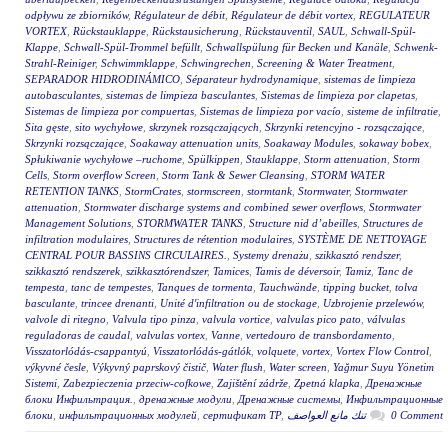
odpływu ze zbiorników
,
Régulateur de débit
,
Régulateur de débit vortex
,
REGULATEUR
VORTEX
,
Rückstauklappe
,
Rückstausicherung
,
Rückstauventil
,
SAUL
,
Schwall-Spül-
Klappe
,
Schwall-Spül-Trommel befüllt
,
Schwallspülung für Becken und Kanäle
,
Schwenk-
Strahl-Reiniger
,
Schwimmklappe
,
Schwingrechen
,
Screening & Water Treatment
,
SEPARADOR HIDRODINÁMICO
,
Séparateur hydrodynamique
,
sistemas de limpieza
autobasculantes
,
sistemas de limpieza basculantes
,
Sistemas de limpieza por clapetas
,
Sistemas de limpieza por compuertas
,
Sistemas de limpieza por vacío
,
sisteme de infiltratie
,
Sita gęste
,
sito wychyłowe
,
skrzynek rozsączających
,
Skrzynki retencyjno - rozsączające
,
Skrzynki rozsączające
,
Soakaway attenuation units
,
Soakaway Modules
,
sokaway bobex
,
Spłukiwanie wychyłowe –ruchome
,
Spülkippen
,
Stauklappe
,
Storm attenuation
,
Storm
Cells
,
Storm overflow Screen
,
Storm Tank & Sewer Cleansing
,
STORM WATER
RETENTION TANKS
,
StormCrates
,
stormscreen
,
stormtank
,
Stormwater
,
Stormwater
attenuation
,
Stormwater discharge systems and combined sewer overflows
,
Stormwater
Management Solutions
,
STORMWATER TANKS
,
Structure nid d’abeilles
,
Structures de
infiltration modulaires
,
Structures de rétention modulaires
,
SYSTÈME DE NETTOYAGE
CENTRAL POUR BASSINS CIRCULAIRES.
,
Systemy drenażu
,
szikkasztó rendszer
,
szikkasztó rendszerek
,
szikkasztórendszer
,
Tamices
,
Tamis de déversoir
,
Tamiz
,
Tanc de
tempesta
,
tanc de tempestes
,
Tanques de tormenta
,
Tauchwände
,
tipping bucket
,
tolva
basculante
,
trincee drenanti
,
Unité d'infiltration ou de stockage
,
Uzbrojenie przelewów
,
valvole di ritegno
,
Valvula tipo pinza
,
valvula vortice
,
valvulas pico pato
,
válvulas
reguladoras de caudal
,
valvulas vortex
,
Vanne
,
vertedouro de transbordamento
,
Visszatorlódás-csappantyú
,
Visszatorlódás-gátlók
,
volquete
,
vortex
,
Vortex Flow Control
,
výkyvné česle
,
Výkyvný paprskový čistič
,
Water flush
,
Water screen
,
Yağmur Suyu Yönetim
Sistemi
,
Zabezpieczenia przeciw-cofkowe
,
Zajištění zádrže
,
Zpetná klapka
,
Дренажные
блоки Инфильтрация.
,
дренажные модули
,
Дренажные системы
,
Инфильтрационные
блоки
,
инфильтрационных модулей
,
сертификат ТР
,
تنك مانع العواصف
0 Comment