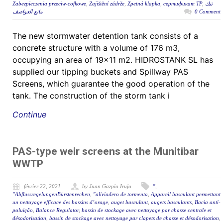
Zabezpieczenia przeciw-cofkowe
,
Zajištění zádrže
,
Zpetná klapka
,
сертификат ТР
,
تنك
مانع العواصف
0 Comment
The new stormwater detention tank consists of a
concrete structure with a volume of 176 m3,
occupying an area of 19×11 m2. HIDROSTANK SL has
supplied our tipping buckets and Spillway PAS
Screens, which guarantee the good operation of the
tank. The construction of the storm tank i
Continue
PAS-type weir screens at the Munitibar
WWTP
février 22, 2021
by Juan Gazpio Irujo
"
,
"AbflussregelungenBürstenrechen
,
"aliviadero de tormenta
,
Appareil basculant permettant
un nettoyage efficace des bassins d’orage
,
auget basculant
,
augets basculants
,
Bacia anti-
poluição
,
Balance Regulator
,
bassin de stockage avec nettoyage par chasse centrale et
désodorisation
,
bassin de stockage avec nettoyage par clapets de chasse et désodorisation
,