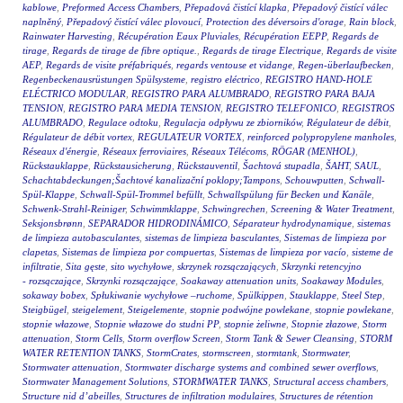
kablowe
,
Preformed Access Chambers
,
Přepadová čistící klapka
,
Přepadový čistící válec
naplněný
,
Přepadový čistící válec plovoucí
,
Protection des déversoirs d'orage
,
Rain block
,
Rainwater Harvesting
,
Récupération Eaux Pluviales
,
Récupération EEPP
,
Regards de
tirage
,
Regards de tirage de fibre optique.
,
Regards de tirage Electrique
,
Regards de visite
AEP
,
Regards de visite préfabriqués
,
regards ventouse et vidange
,
Regen-überlaufbecken
,
Regenbeckenausrüstungen Spülsysteme
,
registro eléctrico
,
REGISTRO HAND-HOLE
ELÉCTRICO MODULAR
,
REGISTRO PARA ALUMBRADO
,
REGISTRO PARA BAJA
TENSION
,
REGISTRO PARA MEDIA TENSION
,
REGISTRO TELEFONICO
,
REGISTROS
ALUMBRADO
,
Regulace odtoku
,
Regulacja odpływu ze zbiorników
,
Régulateur de débit
,
Régulateur de débit vortex
,
REGULATEUR VORTEX
,
reinforced polypropylene manholes
,
Réseaux d'énergie
,
Réseaux ferroviaires
,
Réseaux Télécoms
,
RÖGAR (MENHOL)
,
Rückstauklappe
,
Rückstausicherung
,
Rückstauventil
,
Šachtová stupadla
,
ŠAHT
,
SAUL
,
Schachtabdeckungen;Šachtové kanalizační poklopy;Tampons
,
Schouwputten
,
Schwall-
Spül-Klappe
,
Schwall-Spül-Trommel befüllt
,
Schwallspülung für Becken und Kanäle
,
Schwenk-Strahl-Reiniger
,
Schwimmklappe
,
Schwingrechen
,
Screening & Water Treatment
,
Seksjonsbrønn
,
SEPARADOR HIDRODINÁMICO
,
Séparateur hydrodynamique
,
sistemas
de limpieza autobasculantes
,
sistemas de limpieza basculantes
,
Sistemas de limpieza por
clapetas
,
Sistemas de limpieza por compuertas
,
Sistemas de limpieza por vacío
,
sisteme de
infiltratie
,
Sita gęste
,
sito wychyłowe
,
skrzynek rozsączających
,
Skrzynki retencyjno
- rozsączające
,
Skrzynki rozsączające
,
Soakaway attenuation units
,
Soakaway Modules
,
sokaway bobex
,
Spłukiwanie wychyłowe –ruchome
,
Spülkippen
,
Stauklappe
,
Steel Step
,
Steigbügel
,
steigelement
,
Steigelemente
,
stopnie podwójne powlekane
,
stopnie powlekane
,
stopnie włazowe
,
Stopnie włazowe do studni PP
,
stopnie żeliwne
,
Stopnie złazowe
,
Storm
attenuation
,
Storm Cells
,
Storm overflow Screen
,
Storm Tank & Sewer Cleansing
,
STORM
WATER RETENTION TANKS
,
StormCrates
,
stormscreen
,
stormtank
,
Stormwater
,
Stormwater attenuation
,
Stormwater discharge systems and combined sewer overflows
,
Stormwater Management Solutions
,
STORMWATER TANKS
,
Structural access chambers
,
Structure nid d’abeilles
,
Structures de infiltration modulaires
,
Structures de rétention