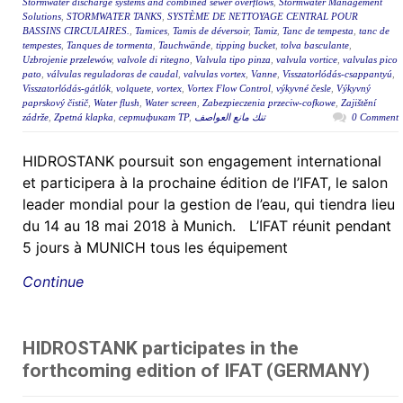
Stormwater discharge systems and combined sewer overflows
,
Stormwater Management
Solutions
,
STORMWATER TANKS
,
SYSTÈME DE NETTOYAGE CENTRAL POUR
BASSINS CIRCULAIRES.
,
Tamices
,
Tamis de déversoir
,
Tamiz
,
Tanc de tempesta
,
tanc de
tempestes
,
Tanques de tormenta
,
Tauchwände
,
tipping bucket
,
tolva basculante
,
Uzbrojenie przelewów
,
valvole di ritegno
,
Valvula tipo pinza
,
valvula vortice
,
valvulas pico
pato
,
válvulas reguladoras de caudal
,
valvulas vortex
,
Vanne
,
Visszatorlódás-csappantyú
,
Visszatorlódás-gátlók
,
volquete
,
vortex
,
Vortex Flow Control
,
výkyvné česle
,
Výkyvný
paprskový čistič
,
Water flush
,
Water screen
,
Zabezpieczenia przeciw-cofkowe
,
Zajištění
zádrže
,
Zpetná klapka
,
сертификат ТР
,
تنك مانع العواصف
0 Comment
HIDROSTANK poursuit son engagement international
et participera à la prochaine édition de l’IFAT, le salon
leader mondial pour la gestion de l’eau, qui tiendra lieu
du 14 au 18 mai 2018 à Munich. L’IFAT réunit pendant
5 jours à MUNICH tous les équipement
Continue
HIDROSTANK participates in the
forthcoming edition of IFAT (GERMANY)