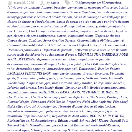
mars 20, 2018
by
admin
"
,
"AbflussregelungenBürstenrechen
,
"aliviadero de tormenta
,
Appareil basculant permettant un nettoyage efficace des bassins
d’orage
,
auget basculant
,
augets basculants
,
Balance Regulator
,
bassin de stockage avec
nettoyage par chasse centrale et désodorisation
,
bassin de stockage avec nettoyage par
clapets de chasse et désodorisation
,
bassin de stockage avec nettoyage par hydroéjecteurs
et désodorisation par voie sèche.
,
bassins d'orage
,
Bęben płuczący
,
česle s jemnými síty
,
Check Element
,
Check Flap
,
Čištění kanálů a nádrží
,
clapet anti retour de nez
,
clapet de
nez
,
clapetas
,
clapetas antirretorno
,
clapets
,
clapets anti-retour
,
Clapets de chasses
,
Clapets de nez
,
Combined Sewer Overflow Screens
,
Csatornahullám-öblítőcsappantyú
,
Csatornahullám-öblítődob
,
CSO (Combined Sewer Outflow) tanks.
,
CSO retention tanks
,
Décanteurs particulaires
,
Déflecteur de flottants.
,
déflecteur pour la retenue des flottants
sur les seuils des déversoirs ou des bassins d’orage
,
DÉGRILLEUR À BARREAUX POUR
SEUIL DÉVERSANT
,
depositos de retencion
,
Descarregador de tempestade
,
desodorizacion
,
déversoirs d'orage
,
Discharge regulator
,
Duck Bill
,
duckbill style check
valve
,
duzzasztócs-appantyú
,
duzzasztócsappantyúk
,
Duzzasztómű
,
Escalier flottant
,
ESCALIERS FLOTTANTS INOX
,
estanque de tormenta
,
Eyector
,
Eyectores
,
Finomszita -
geréb
,
flow regulator
,
flushing gate
,
gate flushing system
,
Grille oscillante
,
Grobstoff-
Rückhaltung
,
Klapa spłukująca
,
Klapa zwrotna
,
klapy zwrotne
,
La régulation de débit
,
Lefolyás-szabályozók
,
Lengősugár-tisztító
,
Limiteur de débit
,
limpiador autobasculante
,
limpiador basculantes
,
NETEJADORS BASCULANTS
,
NETTOYAGE DE BASSINS
,
Overflow Screen
,
Overflow Screening
,
pantallas deflectoras
,
PAS Screen
,
Pivoting Drum
,
Plovoucí klapka
,
Přepadová čistící klapka
,
Přepadový čistící válec naplněný
,
Přepadový
čistící válec plovoucí
,
Protection des déversoirs d'orage
,
Regen-überlaufbecken
,
Regenbeckenausrüstungen Spülsysteme
,
Regulace odtoku
,
Regulacja odpływu ze
zbiorników
,
Régulateur de débit
,
Régulateur de débit vortex
,
REGULATEUR VORTEX
,
Rückstauklappe
,
Rückstausicherung
,
Rückstauventil
,
Schwall-Spül-Klappe
,
Schwall-Spül-
Trommel befüllt
,
Schwallspülung für Becken und Kanäle
,
Schwenk-Strahl-Reiniger
,
Schwimmklappe
,
Schwingrechen
,
Screening & Water Treatment
,
sistemas de limpieza