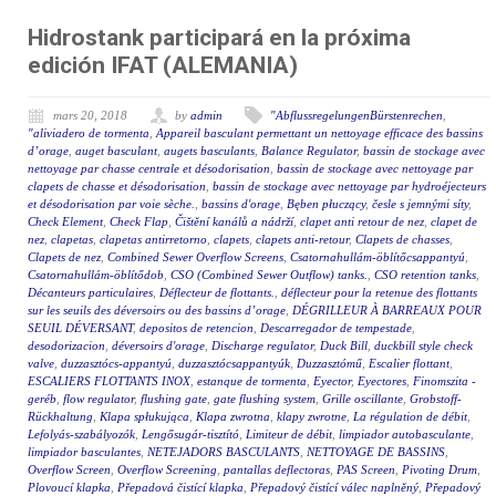
Hidrostank participará en la próxima
edición IFAT (ALEMANIA)
mars 20, 2018
by
admin
"AbflussregelungenBürstenrechen
,
"aliviadero de tormenta
,
Appareil basculant permettant un nettoyage efficace des bassins
d’orage
,
auget basculant
,
augets basculants
,
Balance Regulator
,
bassin de stockage avec
nettoyage par chasse centrale et désodorisation
,
bassin de stockage avec nettoyage par
clapets de chasse et désodorisation
,
bassin de stockage avec nettoyage par hydroéjecteurs
et désodorisation par voie sèche.
,
bassins d'orage
,
Bęben płuczący
,
česle s jemnými síty
,
Check Element
,
Check Flap
,
Čištění kanálů a nádrží
,
clapet anti retour de nez
,
clapet de
nez
,
clapetas
,
clapetas antirretorno
,
clapets
,
clapets anti-retour
,
Clapets de chasses
,
Clapets de nez
,
Combined Sewer Overflow Screens
,
Csatornahullám-öblítőcsappantyú
,
Csatornahullám-öblítődob
,
CSO (Combined Sewer Outflow) tanks.
,
CSO retention tanks
,
Décanteurs particulaires
,
Déflecteur de flottants.
,
déflecteur pour la retenue des flottants
sur les seuils des déversoirs ou des bassins d’orage
,
DÉGRILLEUR À BARREAUX POUR
SEUIL DÉVERSANT
,
depositos de retencion
,
Descarregador de tempestade
,
desodorizacion
,
déversoirs d'orage
,
Discharge regulator
,
Duck Bill
,
duckbill style check
valve
,
duzzasztócs-appantyú
,
duzzasztócsappantyúk
,
Duzzasztómű
,
Escalier flottant
,
ESCALIERS FLOTTANTS INOX
,
estanque de tormenta
,
Eyector
,
Eyectores
,
Finomszita -
geréb
,
flow regulator
,
flushing gate
,
gate flushing system
,
Grille oscillante
,
Grobstoff-
Rückhaltung
,
Klapa spłukująca
,
Klapa zwrotna
,
klapy zwrotne
,
La régulation de débit
,
Lefolyás-szabályozók
,
Lengősugár-tisztító
,
Limiteur de débit
,
limpiador autobasculante
,
limpiador basculantes
,
NETEJADORS BASCULANTS
,
NETTOYAGE DE BASSINS
,
Overflow Screen
,
Overflow Screening
,
pantallas deflectoras
,
PAS Screen
,
Pivoting Drum
,
Plovoucí klapka
,
Přepadová čistící klapka
,
Přepadový čistící válec naplněný
,
Přepadový