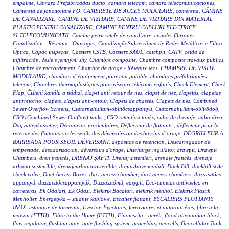
empalme
,
Cámara Prefabricadas ducto
,
camara telecom
,
camara telecomunicaciones
,
Camereta de jonctionare FO
,
CAMERETE DE ACCES MODULARE
,
cameretta
,
CĂMINE
DE CANALIZARE
,
CAMINE DE VIZITARE
,
CAMINE DE VIZITARE DIN MATERIAL
PLASTIC PENTRU CANALIZARE
,
CAMINE PENTRU CABLURI ELECTRICE
SI TELECOMUNICATII
,
Camine petru retele de canalizare
,
canales filtrantes
,
Canalisation - Réseaux - Ouvrages
,
CanalizaçãoSubterrânea de Redes Metálicas e Fibra
Óptica
,
Capac inspectie
,
Cassiers CSTB
,
Cassiers SAUL
,
catchpit
,
CATV
,
celda de
infiltración
,
česle s jemnými síty
,
Chambre composite
,
Chambre composite travaux publics
,
Chambre de raccordement
,
Chambre de tirage - Réseaux secs
,
CHAMBRE DE VISITE
MODULAIRE
,
chambres d’équipement pour eau potable
,
chambres préfabriquées
telecom
,
Chambres thermoplastiques pour réseaux télécoms enfouis
,
Check Element
,
Check
Flap
,
Čištění kanálů a nádrží
,
clapet anti retour de nez
,
clapet de nez
,
clapetas
,
clapetas
antirretorno
,
clapets
,
clapets anti-retour
,
Clapets de chasses
,
Clapets de nez
,
Combined
Sewer Overflow Screens
,
Csatornahullám-öblítőcsappantyú
,
Csatornahullám-öblítődob
,
CSO (Combined Sewer Outflow) tanks.
,
CSO retention tanks
,
cubo de drenaje
,
cubo dren
,
Dagvattenkassetter
,
Décanteurs particulaires
,
Déflecteur de flottants.
,
déflecteur pour la
retenue des flottants sur les seuils des déversoirs ou des bassins d’orage
,
DÉGRILLEUR À
BARREAUX POUR SEUIL DÉVERSANT
,
depositos de retencion
,
Descarregador de
tempestade
,
desodorizacion
,
déversoirs d'orage
,
Discharge regulator
,
drawpit
,
Drawpit
Chambers
,
dren francés
,
DRENAJ ŞAFTI
,
Drenaj sistemleri
,
drenaje francés
,
drenaje
urbano sostenible
,
drenajeurbanosostenible
,
drenazhnye moduli
,
Duck Bill
,
duckbill style
check valve
,
Duct Access Boxes
,
duct access chamber
,
duct access chambers
,
duzzasztócs-
appantyú
,
duzzasztócsappantyúk
,
Duzzasztómű
,
easypit
,
Eco-cunetas antivuelco en
carreteras
,
Ek Odalari
,
Ek Odasi
,
Elektrik Bacaları
,
elektrik menhol
,
Elektrik Plastik
Menholler
,
Energetyka – studnie kablowe
,
Escalier flottant
,
ESCALIERS FLOTTANTS
INOX
,
estanque de tormenta
,
Eyector
,
Eyectores
,
ferroviaires et autoroutières
,
fibre à la
maison (FTTH)
,
Fibre to the Home (FTTH)
,
Finomszita - geréb
,
flood attenuation block
,
flow regulator
,
flushing gate
,
gate flushing system
,
geoceldas
,
geocells
,
Geocellular Tank
,