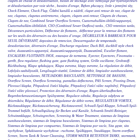
clapets de chasse et désodorisation
,
bassin de stockage avec nettoyage par hydroéjecteurs
et désodorisation par voie sèche.
,
bassins d'orage
,
Bęben płuczący
,
česle s jemnými síty
,
Check Element
,
Check Flap
,
Čištění kanálů a nádrží
,
clapet anti retour de nez
,
clapet de
nez
,
clapetas
,
clapetas antirretorno
,
clapets
,
clapets anti-retour
,
Clapets de chasses
,
Clapets de nez
,
Combined Sewer Overflow Screens
,
Csatornahullám-öblítőcsappantyú
,
Csatornahullám-öblítődob
,
CSO (Combined Sewer Outflow) tanks.
,
CSO retention tanks
,
Décanteurs particulaires
,
Déflecteur de flottants.
,
déflecteur pour la retenue des flottants
sur les seuils des déversoirs ou des bassins d’orage
,
DÉGRILLEUR À BARREAUX POUR
SEUIL DÉVERSANT
,
depositos de retencion
,
Descarregador de tempestade
,
desodorizacion
,
déversoirs d'orage
,
Discharge regulator
,
Duck Bill
,
duckbill style check
valve
,
duzzasztócs-appantyú
,
duzzasztócsappantyúk
,
Duzzasztómű
,
Escalier flottant
,
ESCALIERS FLOTTANTS INOX
,
estanque de tormenta
,
Eyector
,
Eyectores
,
Finomszita -
geréb
,
flow regulator
,
flushing gate
,
gate flushing system
,
Grille oscillante
,
Grobstoff-
Rückhaltung
,
Klapa spłukująca
,
Klapa zwrotna
,
klapy zwrotne
,
La régulation de débit
,
Lefolyás-szabályozók
,
Lengősugár-tisztító
,
Limiteur de débit
,
limpiador autobasculante
,
limpiador basculantes
,
NETEJADORS BASCULANTS
,
NETTOYAGE DE BASSINS
,
Overflow Screen
,
Overflow Screening
,
pantallas deflectoras
,
PAS Screen
,
Pivoting Drum
,
Plovoucí klapka
,
Přepadová čistící klapka
,
Přepadový čistící válec naplněný
,
Přepadový
čistící válec plovoucí
,
Protection des déversoirs d'orage
,
Regen-überlaufbecken
,
Regenbeckenausrüstungen Spülsysteme
,
Regulace odtoku
,
Regulacja odpływu ze
zbiorników
,
Régulateur de débit
,
Régulateur de débit vortex
,
REGULATEUR VORTEX
,
Rückstauklappe
,
Rückstausicherung
,
Rückstauventil
,
Schwall-Spül-Klappe
,
Schwall-Spül-
Trommel befüllt
,
Schwallspülung für Becken und Kanäle
,
Schwenk-Strahl-Reiniger
,
Schwimmklappe
,
Schwingrechen
,
Screening & Water Treatment
,
sistemas de limpieza
autobasculantes
,
sistemas de limpieza basculantes
,
Sistemas de limpieza por clapetas
,
Sistemas de limpieza por compuertas
,
Sistemas de limpieza por vacío
,
Sita gęste
,
sito
wychyłowe
,
Spłukiwanie wychyłowe –ruchome
,
Spülkippen
,
Stauklappe
,
Storm overflow
Screen
,
Storm Tank & Sewer Cleansing
,
STORM WATER RETENTION TANKS
,
stormtank
,