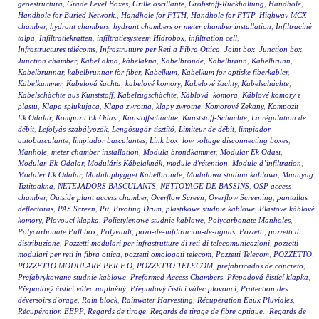
geoestructura
,
Grade Level Boxes
,
Grille oscillante
,
Grobstoff-Rückhaltung
,
Handhole
,
Handhole for Buried Network.
,
Handhole for FTTH
,
Handhole for FTTP
,
Highway MCX
chamber
,
hydrant chambers
,
hydrant chambers or meter chamber installation
,
Infiltracinė
talpa
,
Infiltratiekratten
,
infiltratiesysteem Hidrobox
,
infiltration cell
,
Infrastructures télécoms
,
Infrastrutture per Reti a Fibra Ottica
,
Joint box
,
Junction box
,
Junction chamber
,
Kábel akna
,
kábelakna
,
Kabelbronde
,
Kabelbrønn
,
Kabelbrunn
,
Kabelbrunnar
,
kabelbrunnar för fiber
,
Kabelkum
,
Kabelkum for optiske fiberkabler
,
Kabelkummer
,
Kabelová šachta
,
kabelové komory
,
Kabelové šachty
,
Kabelschächte
,
Kabelschächte aus Kunststoff
,
Kabelzugschächte
,
Káblová komora
,
Káblové komory z
plastu
,
Klapa spłukująca
,
Klapa zwrotna
,
klapy zwrotne
,
Komorové Zekany
,
Kompozit
Ek Odalar
,
Kompozit Ek Odası
,
Kunstoffschächte
,
Kunststoff-Schächte
,
La régulation de
débit
,
Lefolyás-szabályozók
,
Lengősugár-tisztító
,
Limiteur de débit
,
limpiador
autobasculante
,
limpiador basculantes
,
Link box
,
low voltage disconnecting boxes
,
Manhole
,
meter chamber installation
,
Modula brøndkammer
,
Modular Ek Odası
,
Modular-Ek-Odalar
,
Moduláris Kábelaknák
,
module d'rétention
,
Module d’infiltration
,
Modüler Ek Odalar
,
Modulopbygget Kabelbronde
,
Modułowa studnia kablowa
,
Muanyag
Tiztitoakna
,
NETEJADORS BASCULANTS
,
NETTOYAGE DE BASSINS
,
OSP access
chamber
,
Outside plant access chamber
,
Overflow Screen
,
Overflow Screening
,
pantallas
deflectoras
,
PAS Screen
,
Pit
,
Pivoting Drum
,
plastikowe studnie kablowe
,
Plastové káblové
komory
,
Plovoucí klapka
,
Polietylenowe studnie kablowe
,
Polycarbonate Manholes
,
Polycarbonate Pull box
,
Polyvault
,
pozo-de-infiltracion-de-aguas
,
Pozzetti
,
pozzetti di
distribuzione
,
Pozzetti modulari per infrastrutture di reti di telecomunicazioni
,
pozzetti
modulari per reti in fibra ottica
,
pozzetti omologati telecom
,
Pozzetti Telecom
,
POZZETTO
,
POZZETTO MODULARE PER F.O
,
POZZETTO TELECOM
,
prefabricados de concreto
,
Prefabrykowane studnie kablowe
,
Preformed Access Chambers
,
Přepadová čistící klapka
,
Přepadový čistící válec naplněný
,
Přepadový čistící válec plovoucí
,
Protection des
déversoirs d'orage
,
Rain block
,
Rainwater Harvesting
,
Récupération Eaux Pluviales
,
Récupération EEPP
,
Regards de tirage
,
Regards de tirage de fibre optique.
,
Regards de