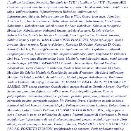
Handhole for Buried Network.
,
Handhole for FTTH
,
Handhole for FTTP
,
Highway MCX
chamber
,
hydrant chambers
,
hydrant chambers or meter chamber installation
,
Infiltracinė
talpa
,
Infiltratiekratten
,
infiltratiesysteem Hidrobox
,
infiltration cell
,
Infrastructures télécoms
,
Infrastrutture per Reti a Fibra Ottica
,
Iron steps
,
Joint box
,
Junction box
,
Junction chamber
,
Kábel akna
,
kábelakna
,
Kabelbronde
,
Kabelbrønn
,
Kabelbrunn
,
Kabelbrunnar
,
kabelbrunnar för fiber
,
Kabelkum
,
Kabelkum for optiske
fiberkabler
,
Kabelkummer
,
Kabelová šachta
,
kabelové komory
,
Kabelové šachty
,
Kabelschächte
,
Kabelschächte aus Kunststoff
,
Kabelzugschächte
,
Káblová komora
,
Káblové komory z plastu
,
KABLOVSKO OKNO PLASTIČNO
,
Klapa spłukująca
,
Klapa
zwrotna
,
klapy zwrotne
,
Komorové Zekany
,
Kompozit Ek Odalar
,
Kompozit Ek Odası
,
Kunstoffschächte
,
Kunststoff-Schächte
,
La régulation de débit
,
Lefolyás-szabályozók
,
Lengősugár-tisztító
,
Limiteur de débit
,
limpiador autobasculante
,
limpiador basculantes
,
Link box
,
low voltage disconnecting boxes
,
Manhole
,
manhole safety steps.
,
manhole step
,
manhole steps
,
MENHOL BASAMAKLAR
,
menhol basamakları
,
Menhol Merdiven
Basamakları
,
meter chamber installation
,
Modula brøndkammer
,
Modular Ek Odası
,
Modular-Ek-Odalar
,
Moduláris Kábelaknák
,
module d'rétention
,
Module d’infiltration
,
Modüler Ek Odalar
,
módulo de infiltración
,
Modulopbygget Kabelbronde
,
Modułowa
studnia kablowa
,
Muanyag Tiztitoakna
,
NETEJADORS BASCULANTS
,
NETTOYAGE DE
BASSINS
,
OSP access chamber
,
Outside plant access chamber
,
Overflow Screen
,
Overflow
Screening
,
pantallas deflectoras
,
PAS Screen
,
Pasos de polipropileno
,
Pate de
polipropileno
,
Pavimento permeable
,
peldaño
,
peldaño para pozo
,
permeable pavement
,
permeable paving
,
permeable surface
,
Pit
,
Pivoting Drum
,
plastikowe studnie kablowe
,
Plastové káblové komory
,
Plovoucí klapka
,
Polietylenowe studnie kablowe
,
Polycarbonate
Manholes
,
Polycarbonate Pull box
,
POLYPROPYLEEN KLIMTREDEN
,
polypropylene
steps
,
Polyvault
,
pozo-de-infiltracion-de-aguas
,
Pozzetti
,
pozzetti di distribuzione
,
Pozzetti
modulari per infrastrutture di reti di telecomunicazioni
,
pozzetti modulari per reti in fibra
ottica
,
pozzetti omologati telecom
,
Pozzetti Telecom
,
POZZETTO
,
POZZETTO MODULARE
PER F.O
,
POZZETTO TELECOM
,
prefabricados de concreto
,
Prefabrykowane studnie