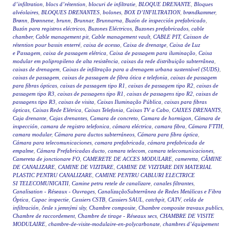
d’infiltration
,
blocs d’rétention
,
blocuri de infiltratie
,
BLOQUE DRENANTE
,
Bloques
alvéolaires
,
BLOQUES DRENANTES
,
bolones
,
BOX D’INFILTRATION
,
brøndkammer
,
Brønn
,
Brønnene
,
brunn
,
Brunnar
,
Brunnarna
,
Buzón de inspección prefabricado
,
Buzón para registros eléctricos
,
Buzones Eléctricos
,
Buzones prefabricados
,
cable
chamber
,
Cable management pit
,
Cable management vault
,
CABLE PIT
,
Caisson de
rétention pour bassin enterré
,
caixa de acesso
,
Caixa de drenatge
,
Caixa de Luz
e Passagem
,
caixa de passagem elétrica
,
Caixa de passagem para iluminação
,
Caixa
modular em polipropileno de alta resistência
,
caixas da rede distribuição subterrânea
,
caixas de drenagem
,
Caixas de infiltração para a drenagem urbana sustentável (SUDS)
,
caixas de passagem
,
caixas de passagem de fibra ótica e telefonia
,
caixas de passagem
para fibras ópticas
,
caixas de passagem tipo R1
,
caixas de passagem tipo R2
,
caixas de
passagem tipo R3
,
caixas de passagens tipo R1
,
caixas de passagens tipo R2
,
caixas de
passagens tipo R3
,
caixas de visita
,
Caixas Iluminação Pública
,
caixas para fibras
ópticas
,
Caixas Rede Elétrica
,
Caixas Telefonia
,
Caixas TV a Cabo
,
CAIXES DRENANTS
,
Caja drenante
,
Cajas drenantes
,
Camara de concreto
,
Camara de hormigon
,
Cámara de
inspección
,
camara de registro telefonica
,
cámara eléctrica
,
camara fibra
,
Cámara FTTH
,
camara modular
,
Cámara para ductos subterráneos
,
Cámara para fibra óptica
,
Cámara para telecomunicaciones
,
camara prefabricada
,
cámara prefabricada de
empalme
,
Cámara Prefabricadas ducto
,
camara telecom
,
camara telecomunicaciones
,
Camereta de jonctionare FO
,
CAMERETE DE ACCES MODULARE
,
cameretta
,
CĂMINE
DE CANALIZARE
,
CAMINE DE VIZITARE
,
CAMINE DE VIZITARE DIN MATERIAL
PLASTIC PENTRU CANALIZARE
,
CAMINE PENTRU CABLURI ELECTRICE
SI TELECOMUNICATII
,
Camine petru retele de canalizare
,
canales filtrantes
,
Canalisation - Réseaux - Ouvrages
,
CanalizaçãoSubterrânea de Redes Metálicas e Fibra
Óptica
,
Capac inspectie
,
Cassiers CSTB
,
Cassiers SAUL
,
catchpit
,
CATV
,
celda de
infiltración
,
česle s jemnými síty
,
Chambre composite
,
Chambre composite travaux publics
,
Chambre de raccordement
,
Chambre de tirage - Réseaux secs
,
CHAMBRE DE VISITE
MODULAIRE
,
chambre-de-visite-modulaire-en-polycarbonate
,
chambres d’équipement