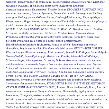
retencion
,
Descarregador de tempestade
,
desodorizacion
,
déversoirs d'orage
,
Discharge
regulator
,
Duck Bill
,
duckbill style check valve
,
duzzasztócs-appantyú
,
duzzasztócsappantyúk
,
Duzzasztómű
,
Escalier flottant
,
ESCALIERS FLOTTANTS INOX
,
estanque de tormenta
,
Eyector
,
Eyectores
,
Finomszita - geréb
,
flow regulator
,
flushing
gate
,
gate flushing system
,
Grille oscillante
,
Grobstoff-Rückhaltung
,
Klapa spłukująca
,
Klapa zwrotna
,
klapy zwrotne
,
La régulation de débit
,
Lefolyás-szabályozók
,
Lengősugár-
tisztító
,
Limiteur de débit
,
limpiador autobasculante
,
limpiador basculantes
,
NETEJADORS BASCULANTS
,
NETTOYAGE DE BASSINS
,
Overflow Screen
,
Overflow
Screening
,
pantallas deflectoras
,
PAS Screen
,
Pivoting Drum
,
Plovoucí klapka
,
Přepadová čistící klapka
,
Přepadový čistící válec naplněný
,
Přepadový čistící válec
plovoucí
,
Protection des déversoirs d'orage
,
Regen-überlaufbecken
,
Regenbeckenausrüstungen Spülsysteme
,
Regulace odtoku
,
Regulacja odpływu ze
zbiorników
,
Régulateur de débit
,
Régulateur de débit vortex
,
REGULATEUR VORTEX
,
Rückstauklappe
,
Rückstausicherung
,
Rückstauventil
,
Schwall-Spül-Klappe
,
Schwall-Spül-
Trommel befüllt
,
Schwallspülung für Becken und Kanäle
,
Schwenk-Strahl-Reiniger
,
Schwimmklappe
,
Schwingrechen
,
Screening & Water Treatment
,
sistemas de limpieza
autobasculantes
,
sistemas de limpieza basculantes
,
Sistemas de limpieza por clapetas
,
Sistemas de limpieza por compuertas
,
Sistemas de limpieza por vacío
,
Sita gęste
,
sito
wychyłowe
,
Spłukiwanie wychyłowe –ruchome
,
Spülkippen
,
Stauklappe
,
Storm overflow
Screen
,
Storm Tank & Sewer Cleansing
,
STORM WATER RETENTION TANKS
,
stormscreen
,
stormtank
,
Stormwater discharge systems and combined sewer overflows
,
Stormwater Management Solutions
,
STORMWATER TANKS
,
SYSTÈME DE NETTOYAGE
CENTRAL POUR BASSINS CIRCULAIRES.
,
Tamices
,
Tamis de déversoir
,
Tamiz
,
Tanc de
tempesta
,
tanc de tempestes
,
Tanques de tormenta
,
Tauchwände
,
tipping bucket
,
tolva
basculante
,
Uzbrojenie przelewów
,
valvole di ritegno
,
Valvula tipo pinza
,
valvula vortice
,
valvulas pico pato
,
válvulas reguladoras de caudal
,
valvulas vortex
,
Vanne
,
vertedouro de
transbordamento
,
Visszatorlódás-csappantyú
,
Visszatorlódás-gátlók
,
volquete
,
vortex
,
Vortex Flow Control
,
výkyvné česle
,
Výkyvný paprskový čistič
,
Water flush
,
Water screen
,