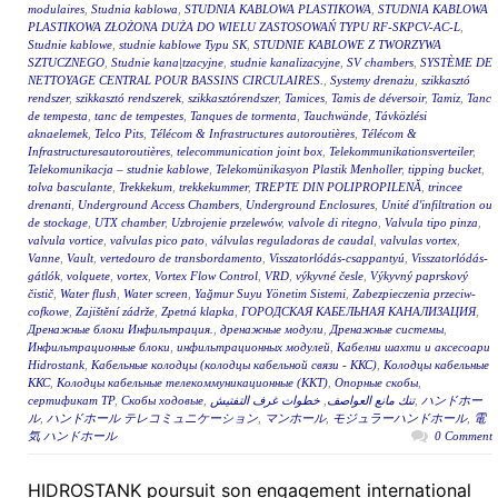
modulaires
,
Studnia kablowa
,
STUDNIA KABLOWA PLASTIKOWA
,
STUDNIA KABLOWA
PLASTIKOWA ZŁOŻONA DUŻA DO WIELU ZASTOSOWAŃ TYPU RF-SKPCV-AC-L
,
Studnie kablowe
,
studnie kablowe Typu SK
,
STUDNIE KABLOWE Z TWORZYWA
SZTUCZNEGO
,
Studnie kana|tzacyjne
,
studnie kanalizacyjne
,
SV chambers
,
SYSTÈME DE
NETTOYAGE CENTRAL POUR BASSINS CIRCULAIRES.
,
Systemy drenażu
,
szikkasztó
rendszer
,
szikkasztó rendszerek
,
szikkasztórendszer
,
Tamices
,
Tamis de déversoir
,
Tamiz
,
Tanc
de tempesta
,
tanc de tempestes
,
Tanques de tormenta
,
Tauchwände
,
Távközlési
aknaelemek
,
Telco Pits
,
Télécom & Infrastructures autoroutières
,
Télécom &
Infrastructuresautoroutières
,
telecommunication joint box
,
Telekommunikationsverteiler
,
Telekomunikacja – studnie kablowe
,
Telekomünikasyon Plastik Menholler
,
tipping bucket
,
tolva basculante
,
Trekkekum
,
trekkekummer
,
TREPTE DIN POLIPROPILENĂ
,
trincee
drenanti
,
Underground Access Chambers
,
Underground Enclosures
,
Unité d'infiltration ou
de stockage
,
UTX chamber
,
Uzbrojenie przelewów
,
valvole di ritegno
,
Valvula tipo pinza
,
valvula vortice
,
valvulas pico pato
,
válvulas reguladoras de caudal
,
valvulas vortex
,
Vanne
,
Vault
,
vertedouro de transbordamento
,
Visszatorlódás-csappantyú
,
Visszatorlódás-
gátlók
,
volquete
,
vortex
,
Vortex Flow Control
,
VRD
,
výkyvné česle
,
Výkyvný paprskový
čistič
,
Water flush
,
Water screen
,
Yağmur Suyu Yönetim Sistemi
,
Zabezpieczenia przeciw-
cofkowe
,
Zajištění zádrže
,
Zpetná klapka
,
ГОРОДСКАЯ КАБЕЛЬНАЯ КАНАЛИЗАЦИЯ
,
Дренажные блоки Инфильтрация.
,
дренажные модули
,
Дренажные системы
,
Инфильтрационные блоки
,
инфильтрационных модулей
,
Кабелни шахти и аксесоари
Hidrostank
,
Кабельные колодцы (колодцы кабельной связи - ККС)
,
Колодцы кабельные
ККС
,
Колодцы кабельные телекоммуникационные (ККТ)
,
Опорные скобы
,
сертификат ТР
,
Скобы ходовые
,
خطوات غرف التفتيش
,
تنك مانع العواصف
,
ハンドホー
ル
,
ハンドホール テレコミュニケーション
,
マンホール
,
モジュラーハンドホール
,
電
気 ハンドホール
0 Comment
HIDROSTANK poursuit son engagement international