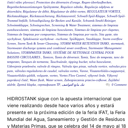
čistící válec plovoucí
,
Protection des déversoirs d'orage
,
Regen-überlaufbecken
,
Regenbeckenausrüstungen Spülsysteme
,
Regulace odtoku
,
Regulacja odpływu ze
zbiorników
,
Régulateur de débit
,
Régulateur de débit vortex
,
REGULATEUR VORTEX
,
Rückstauklappe
,
Rückstausicherung
,
Rückstauventil
,
Schwall-Spül-Klappe
,
Schwall-Spül-
Trommel befüllt
,
Schwallspülung für Becken und Kanäle
,
Schwenk-Strahl-Reiniger
,
Schwimmklappe
,
Schwingrechen
,
Screening & Water Treatment
,
sistemas de limpieza
autobasculantes
,
sistemas de limpieza basculantes
,
Sistemas de limpieza por clapetas
,
Sistemas de limpieza por compuertas
,
Sistemas de limpieza por vacío
,
Sita gęste
,
sito
wychyłowe
,
Spłukiwanie wychyłowe –ruchome
,
Spülkippen
,
Stauklappe
,
Storm overflow
Screen
,
Storm Tank & Sewer Cleansing
,
STORM WATER RETENTION TANKS
,
stormtank
,
Stormwater discharge systems and combined sewer overflows
,
Stormwater Management
Solutions
,
STORMWATER TANKS
,
SYSTÈME DE NETTOYAGE CENTRAL POUR
BASSINS CIRCULAIRES.
,
Tamices
,
Tamis de déversoir
,
Tamiz
,
Tanc de tempesta
,
tanc de
tempestes
,
Tanques de tormenta
,
Tauchwände
,
tipping bucket
,
tolva basculante
,
Uzbrojenie przelewów
,
valvole di ritegno
,
Valvula tipo pinza
,
valvula vortice
,
valvulas pico
pato
,
válvulas reguladoras de caudal
,
valvulas vortex
,
Vanne
,
Visszatorlódás-csappantyú
,
Visszatorlódás-gátlók
,
volquete
,
vortex
,
Vortex Flow Control
,
výkyvné česle
,
Výkyvný
paprskový čistič
,
Water flush
,
Water screen
,
Zabezpieczenia przeciw-cofkowe
,
Zajištění
zádrže
,
Zpetná klapka
,
сертификат ТР
,
تنك مانع العواصف
0 Comment
HIDROSTANK sigue con la apuesta internacional que
viene realizando desde hace varios años y estará
presente en la próxima edición de la feria IFAT, la Feria
Mundial del Agua, Saneamiento y Gestión de Residuos
y Materias Primas, que se celebra del 14 de mayo al 18