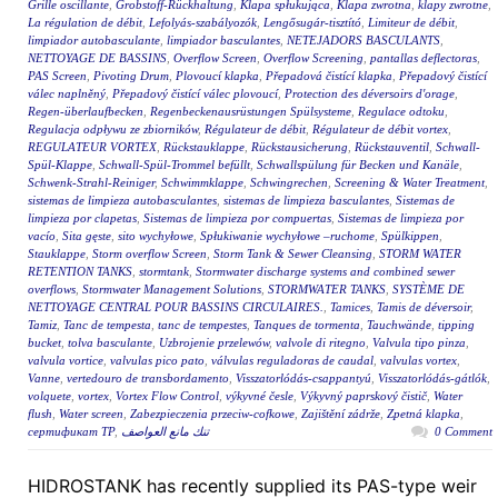
Grille oscillante
,
Grobstoff-Rückhaltung
,
Klapa spłukująca
,
Klapa zwrotna
,
klapy zwrotne
,
La régulation de débit
,
Lefolyás-szabályozók
,
Lengősugár-tisztító
,
Limiteur de débit
,
limpiador autobasculante
,
limpiador basculantes
,
NETEJADORS BASCULANTS
,
NETTOYAGE DE BASSINS
,
Overflow Screen
,
Overflow Screening
,
pantallas deflectoras
,
PAS Screen
,
Pivoting Drum
,
Plovoucí klapka
,
Přepadová čistící klapka
,
Přepadový čistící
válec naplněný
,
Přepadový čistící válec plovoucí
,
Protection des déversoirs d'orage
,
Regen-überlaufbecken
,
Regenbeckenausrüstungen Spülsysteme
,
Regulace odtoku
,
Regulacja odpływu ze zbiorników
,
Régulateur de débit
,
Régulateur de débit vortex
,
REGULATEUR VORTEX
,
Rückstauklappe
,
Rückstausicherung
,
Rückstauventil
,
Schwall-
Spül-Klappe
,
Schwall-Spül-Trommel befüllt
,
Schwallspülung für Becken und Kanäle
,
Schwenk-Strahl-Reiniger
,
Schwimmklappe
,
Schwingrechen
,
Screening & Water Treatment
,
sistemas de limpieza autobasculantes
,
sistemas de limpieza basculantes
,
Sistemas de
limpieza por clapetas
,
Sistemas de limpieza por compuertas
,
Sistemas de limpieza por
vacío
,
Sita gęste
,
sito wychyłowe
,
Spłukiwanie wychyłowe –ruchome
,
Spülkippen
,
Stauklappe
,
Storm overflow Screen
,
Storm Tank & Sewer Cleansing
,
STORM WATER
RETENTION TANKS
,
stormtank
,
Stormwater discharge systems and combined sewer
overflows
,
Stormwater Management Solutions
,
STORMWATER TANKS
,
SYSTÈME DE
NETTOYAGE CENTRAL POUR BASSINS CIRCULAIRES.
,
Tamices
,
Tamis de déversoir
,
Tamiz
,
Tanc de tempesta
,
tanc de tempestes
,
Tanques de tormenta
,
Tauchwände
,
tipping
bucket
,
tolva basculante
,
Uzbrojenie przelewów
,
valvole di ritegno
,
Valvula tipo pinza
,
valvula vortice
,
valvulas pico pato
,
válvulas reguladoras de caudal
,
valvulas vortex
,
Vanne
,
vertedouro de transbordamento
,
Visszatorlódás-csappantyú
,
Visszatorlódás-gátlók
,
volquete
,
vortex
,
Vortex Flow Control
,
výkyvné česle
,
Výkyvný paprskový čistič
,
Water
flush
,
Water screen
,
Zabezpieczenia przeciw-cofkowe
,
Zajištění zádrže
,
Zpetná klapka
,
сертификат ТР
,
تنك مانع العواصف
0 Comment
HIDROSTANK has recently supplied its PAS-type weir