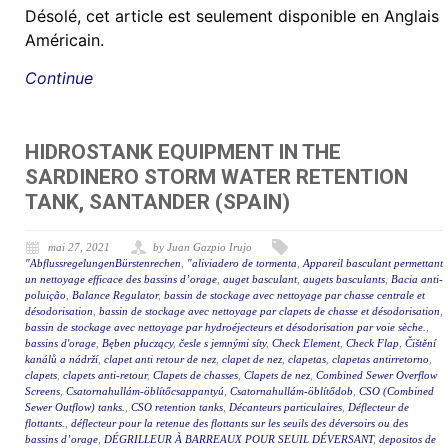
Désolé, cet article est seulement disponible en Anglais
Américain.
Continue
HIDROSTANK EQUIPMENT IN THE
SARDINERO STORM WATER RETENTION
TANK, SANTANDER (SPAIN)
mai 27, 2021
by Juan Gazpio Irujo
"AbflussregelungenBürstenrechen
,
"aliviadero de tormenta
,
Appareil basculant permettant
un nettoyage efficace des bassins d’orage
,
auget basculant
,
augets basculants
,
Bacia anti-
poluição
,
Balance Regulator
,
bassin de stockage avec nettoyage par chasse centrale et
désodorisation
,
bassin de stockage avec nettoyage par clapets de chasse et désodorisation
,
bassin de stockage avec nettoyage par hydroéjecteurs et désodorisation par voie sèche.
,
bassins d'orage
,
Bęben płuczący
,
česle s jemnými síty
,
Check Element
,
Check Flap
,
Čištění
kanálů a nádrží
,
clapet anti retour de nez
,
clapet de nez
,
clapetas
,
clapetas antirretorno
,
clapets
,
clapets anti-retour
,
Clapets de chasses
,
Clapets de nez
,
Combined Sewer Overflow
Screens
,
Csatornahullám-öblítőcsappantyú
,
Csatornahullám-öblítődob
,
CSO (Combined
Sewer Outflow) tanks.
,
CSO retention tanks
,
Décanteurs particulaires
,
Déflecteur de
flottants.
,
déflecteur pour la retenue des flottants sur les seuils des déversoirs ou des
bassins d’orage
,
DÉGRILLEUR À BARREAUX POUR SEUIL DÉVERSANT
,
depositos de