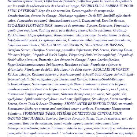
Décanteurs particulaires
,
Déflecteur de flottants.
,
déflecteur pour la retenue des flottants
sur les seuils des déversoirs ou des bassins d’orage
,
DÉGRILLEUR À BARREAUX POUR
SEUIL DÉVERSANT
,
depositos de retencion
,
Descarregador de tempestade
,
desodorizacion
,
déversoirs d'orage
,
Discharge regulator
,
Duck Bill
,
duckbill style check
valve
,
duzzasztócs-appantyú
,
duzzasztócsappantyúk
,
Duzzasztómű
,
Escalier flottant
,
ESCALIERS FLOTTANTS INOX
,
estanque de tormenta
,
Eyector
,
Eyectores
,
Finomszita -
geréb
,
flow regulator
,
flushing gate
,
gate flushing system
,
Grille oscillante
,
Grobstoff-
Rückhaltung
,
Klapa spłukująca
,
Klapa zwrotna
,
klapy zwrotne
,
La régulation de débit
,
Lefolyás-szabályozók
,
Lengősugár-tisztító
,
Limiteur de débit
,
limpiador autobasculante
,
limpiador basculantes
,
NETEJADORS BASCULANTS
,
NETTOYAGE DE BASSINS
,
Overflow Screen
,
Overflow Screening
,
pantallas deflectoras
,
PAS Screen
,
Pivoting Drum
,
Plovoucí klapka
,
Přepadová čistící klapka
,
Přepadový čistící válec naplněný
,
Přepadový
čistící válec plovoucí
,
Protection des déversoirs d'orage
,
Regen-überlaufbecken
,
Regenbeckenausrüstungen Spülsysteme
,
Regulace odtoku
,
Regulacja odpływu ze
zbiorników
,
Régulateur de débit
,
Régulateur de débit vortex
,
REGULATEUR VORTEX
,
Rückstauklappe
,
Rückstausicherung
,
Rückstauventil
,
Schwall-Spül-Klappe
,
Schwall-Spül-
Trommel befüllt
,
Schwallspülung für Becken und Kanäle
,
Schwenk-Strahl-Reiniger
,
Schwimmklappe
,
Schwingrechen
,
Screening & Water Treatment
,
sistemas de limpieza
autobasculantes
,
sistemas de limpieza basculantes
,
Sistemas de limpieza por clapetas
,
Sistemas de limpieza por compuertas
,
Sistemas de limpieza por vacío
,
Sita gęste
,
sito
wychyłowe
,
Spłukiwanie wychyłowe –ruchome
,
Spülkippen
,
Stauklappe
,
Storm overflow
Screen
,
Storm Tank & Sewer Cleansing
,
STORM WATER RETENTION TANKS
,
stormtank
,
Stormwater discharge systems and combined sewer overflows
,
Stormwater Management
Solutions
,
STORMWATER TANKS
,
SYSTÈME DE NETTOYAGE CENTRAL POUR
BASSINS CIRCULAIRES.
,
Tamices
,
Tamis de déversoir
,
Tamiz
,
Tanc de tempesta
,
tanc de
tempestes
,
Tanques de tormenta
,
Tauchwände
,
tipping bucket
,
tolva basculante
,
Uzbrojenie przelewów
,
valvole di ritegno
,
Valvula tipo pinza
,
valvula vortice
,
valvulas pico
pato
,
válvulas reguladoras de caudal
,
valvulas vortex
,
Vanne
,
Visszatorlódás-csappantyú
,