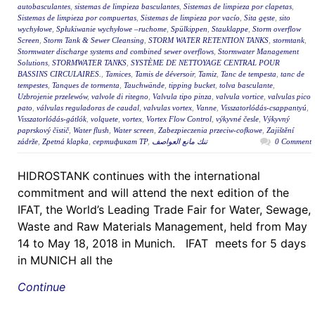
autobasculantes
,
sistemas de limpieza basculantes
,
Sistemas de limpieza por clapetas
,
Sistemas de limpieza por compuertas
,
Sistemas de limpieza por vacío
,
Sita gęste
,
sito
wychyłowe
,
Spłukiwanie wychyłowe –ruchome
,
Spülkippen
,
Stauklappe
,
Storm overflow
Screen
,
Storm Tank & Sewer Cleansing
,
STORM WATER RETENTION TANKS
,
stormtank
,
Stormwater discharge systems and combined sewer overflows
,
Stormwater Management
Solutions
,
STORMWATER TANKS
,
SYSTÈME DE NETTOYAGE CENTRAL POUR
BASSINS CIRCULAIRES.
,
Tamices
,
Tamis de déversoir
,
Tamiz
,
Tanc de tempesta
,
tanc de
tempestes
,
Tanques de tormenta
,
Tauchwände
,
tipping bucket
,
tolva basculante
,
Uzbrojenie przelewów
,
valvole di ritegno
,
Valvula tipo pinza
,
valvula vortice
,
valvulas pico
pato
,
válvulas reguladoras de caudal
,
valvulas vortex
,
Vanne
,
Visszatorlódás-csappantyú
,
Visszatorlódás-gátlók
,
volquete
,
vortex
,
Vortex Flow Control
,
výkyvné česle
,
Výkyvný
paprskový čistič
,
Water flush
,
Water screen
,
Zabezpieczenia przeciw-cofkowe
,
Zajištění
zádrže
,
Zpetná klapka
,
сертификат ТР
,
تنك مانع العواصف
0 Comment
HIDROSTANK continues with the international
commitment and will attend the next edition of the
IFAT, the World’s Leading Trade Fair for Water, Sewage,
Waste and Raw Materials Management, held from May
14 to May 18, 2018 in Munich. IFAT meets for 5 days
in MUNICH all the
Continue