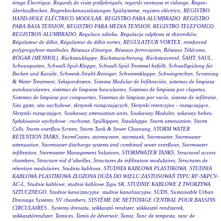
tirage Electrique
,
Regards de visite préfabriqués
,
regards ventouse et vidange
,
Regen-
überlaufbecken
,
Regenbeckenausrüstungen Spülsysteme
,
registro eléctrico
,
REGISTRO
HAND-HOLE ELÉCTRICO MODULAR
,
REGISTRO PARA ALUMBRADO
,
REGISTRO
PARA BAJA TENSION
,
REGISTRO PARA MEDIA TENSION
,
REGISTRO TELEFONICO
,
REGISTROS ALUMBRADO
,
Regulace odtoku
,
Regulacja odpływu ze zbiorników
,
Régulateur de débit
,
Régulateur de débit vortex
,
REGULATEUR VORTEX
,
reinforced
polypropylene manholes
,
Réseaux d'énergie
,
Réseaux ferroviaires
,
Réseaux Télécoms
,
RÖGAR (MENHOL)
,
Rückstauklappe
,
Rückstausicherung
,
Rückstauventil
,
ŠAHT
,
SAUL
,
Schouwputten
,
Schwall-Spül-Klappe
,
Schwall-Spül-Trommel befüllt
,
Schwallspülung für
Becken und Kanäle
,
Schwenk-Strahl-Reiniger
,
Schwimmklappe
,
Schwingrechen
,
Screening
& Water Treatment
,
Seksjonsbrønn
,
Sistema Modular de Infiltración
,
sistemas de limpieza
autobasculantes
,
sistemas de limpieza basculantes
,
Sistemas de limpieza por clapetas
,
Sistemas de limpieza por compuertas
,
Sistemas de limpieza por vacío
,
sisteme de infiltratie
,
Sita gęste
,
sito wychyłowe
,
skrzynek rozsączających
,
Skrzynki retencyjno - rozsączające
,
Skrzynki rozsączające
,
Soakaway attenuation units
,
Soakaway Modules
,
sokaway bobex
,
Spłukiwanie wychyłowe –ruchome
,
Spülkippen
,
Stauklappe
,
Storm attenuation
,
Storm
Cells
,
Storm overflow Screen
,
Storm Tank & Sewer Cleansing
,
STORM WATER
RETENTION TANKS
,
StormCrates
,
stormscreen
,
stormtank
,
Stormwater
,
Stormwater
attenuation
,
Stormwater discharge systems and combined sewer overflows
,
Stormwater
infiltration
,
Stormwater Management Solutions
,
STORMWATER TANKS
,
Structural access
chambers
,
Structure nid d’abeilles
,
Structures de infiltration modulaires
,
Structures de
rétention modulaires
,
Studnia kablowa
,
STUDNIA KABLOWA PLASTIKOWA
,
STUDNIA
KABLOWA PLASTIKOWA ZŁOŻONA DUŻA DO WIELU ZASTOSOWAŃ TYPU RF-SKPCV-
AC-L
,
Studnie kablowe
,
studnie kablowe Typu SK
,
STUDNIE KABLOWE Z TWORZYWA
SZTUCZNEGO
,
Studnie kana|tzacyjne
,
studnie kanalizacyjne
,
SUDS
,
Sustainable Urban
Drainage Systems
,
SV chambers
,
SYSTÈME DE NETTOYAGE CENTRAL POUR BASSINS
CIRCULAIRES.
,
Systemy drenażu
,
szikkasztó rendszer
,
szikkasztó rendszerek
,
szikkasztórendszer
,
Tamices
,
Tamis de déversoir
,
Tamiz
,
Tanc de tempesta
,
tanc de