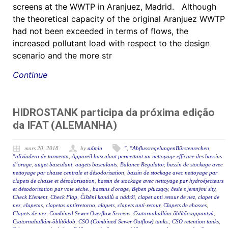
screens at the WWTP in Aranjuez, Madrid. Although
the theoretical capacity of the original Aranjuez WWTP
had not been exceeded in terms of flows, the
increased pollutant load with respect to the design
scenario and the more str
Continue
HIDROSTANK participa da próxima edição
da IFAT (ALEMANHA)
mars 20, 2018
by
admin
"
,
"AbflussregelungenBürstenrechen
,
"aliviadero de tormenta
,
Appareil basculant permettant un nettoyage efficace des bassins
d’orage
,
auget basculant
,
augets basculants
,
Balance Regulator
,
bassin de stockage avec
nettoyage par chasse centrale et désodorisation
,
bassin de stockage avec nettoyage par
clapets de chasse et désodorisation
,
bassin de stockage avec nettoyage par hydroéjecteurs
et désodorisation par voie sèche.
,
bassins d'orage
,
Bęben płuczący
,
česle s jemnými síty
,
Check Element
,
Check Flap
,
Čištění kanálů a nádrží
,
clapet anti retour de nez
,
clapet de
nez
,
clapetas
,
clapetas antirretorno
,
clapets
,
clapets anti-retour
,
Clapets de chasses
,
Clapets de nez
,
Combined Sewer Overflow Screens
,
Csatornahullám-öblítőcsappantyú
,
Csatornahullám-öblítődob
,
CSO (Combined Sewer Outflow) tanks.
,
CSO retention tanks
,