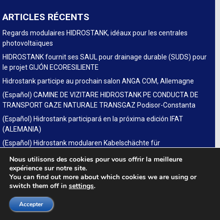
ARTICLES RÉCENTS
Regards modulaires HIDROSTANK, idéaux pour les centrales
photovoltaïques
HIDROSTANK fournit ses SAUL pour drainage durable (SUDS) pour
le projet GIJÓN ECORESILIENTE
Hidrostank participe au prochain salon ANGA COM, Allemagne
(Español) CAMINE DE VIZITARE HIDROSTANK PE CONDUCTA DE
TRANSPORT GAZE NATURALE TRANSGAZ Podisor-Constanta
(Español) Hidrostank participará en la próxima edición IFAT
(ALEMANIA)
(Español) Hidrostank modularen Kabelschächte für
Glasfaserausbau auf der fiberdays in Deutschland
Nous utilisons des cookies pour vous offrir la meilleure
expérience sur notre site.
You can find out more about which cookies we are using or
switch them off in
settings
.
LINKS
SUDS
Accepter
Legal