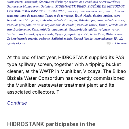
stormscreen
,
stormtank
,
Stormwater discharge systems and combined sewer overflows
,
Stormwater Management Solutions
,
STORMWATER TANKS
,
SYSTÈME DE NETTOYAGE
CENTRAL POUR BASSINS CIRCULAIRES.
,
Tamices
,
Tamis de déversoir
,
Tamiz
,
Tanc de
tempesta
,
tanc de tempestes
,
Tanques de tormenta
,
Tauchwände
,
tipping bucket
,
tolva
basculante
,
Uzbrojenie przelewów
,
valvole di ritegno
,
Valvula tipo pinza
,
valvula vortice
,
valvulas pico pato
,
válvulas reguladoras de caudal
,
valvulas vortex
,
Vanne
,
vertedouro de
transbordamento
,
Visszatorlódás-csappantyú
,
Visszatorlódás-gátlók
,
volquete
,
vortex
,
Vortex Flow Control
,
výkyvné česle
,
Výkyvný paprskový čistič
,
Water flush
,
Water screen
,
Zabezpieczenia przeciw-cofkowe
,
Zajištění zádrže
,
Zpetná klapka
,
сертификат ТР
,
تنك
مانع العواصف
0 Comment
At the end of last year, HIDROSTANK supplied its PAS
type spillway screen, together with a tipping bucket
cleaner, at the WWTP in Munitibar, Vizcaya. The Bilbao
Bizkaia Water Consortium has recently commissioned
the Munitibar wastewater treatment plant and its
associated collectors. T
Continue
HIDROSTANK participates in the