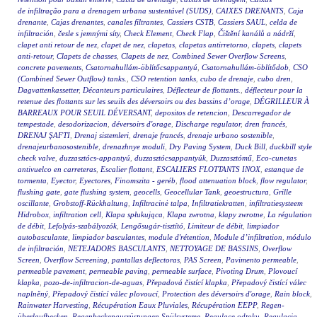
de infiltração para a drenagem urbana sustentável (SUDS)
,
CAIXES DRENANTS
,
Caja
drenante
,
Cajas drenantes
,
canales filtrantes
,
Cassiers CSTB
,
Cassiers SAUL
,
celda de
infiltración
,
česle s jemnými síty
,
Check Element
,
Check Flap
,
Čištění kanálů a nádrží
,
clapet anti retour de nez
,
clapet de nez
,
clapetas
,
clapetas antirretorno
,
clapets
,
clapets
anti-retour
,
Clapets de chasses
,
Clapets de nez
,
Combined Sewer Overflow Screens
,
concrete pavements
,
Csatornahullám-öblítőcsappantyú
,
Csatornahullám-öblítődob
,
CSO
(Combined Sewer Outflow) tanks.
,
CSO retention tanks
,
cubo de drenaje
,
cubo dren
,
Dagvattenkassetter
,
Décanteurs particulaires
,
Déflecteur de flottants.
,
déflecteur pour la
retenue des flottants sur les seuils des déversoirs ou des bassins d’orage
,
DÉGRILLEUR À
BARREAUX POUR SEUIL DÉVERSANT
,
depositos de retencion
,
Descarregador de
tempestade
,
desodorizacion
,
déversoirs d'orage
,
Discharge regulator
,
dren francés
,
DRENAJ ŞAFTI
,
Drenaj sistemleri
,
drenaje francés
,
drenaje urbano sostenible
,
drenajeurbanosostenible
,
drenazhnye moduli
,
Dry Paving System
,
Duck Bill
,
duckbill style
check valve
,
duzzasztócs-appantyú
,
duzzasztócsappantyúk
,
Duzzasztómű
,
Eco-cunetas
antivuelco en carreteras
,
Escalier flottant
,
ESCALIERS FLOTTANTS INOX
,
estanque de
tormenta
,
Eyector
,
Eyectores
,
Finomszita - geréb
,
flood attenuation block
,
flow regulator
,
flushing gate
,
gate flushing system
,
geocells
,
Geocellular Tank
,
geoestructura
,
Grille
oscillante
,
Grobstoff-Rückhaltung
,
Infiltracinė talpa
,
Infiltratiekratten
,
infiltratiesysteem
Hidrobox
,
infiltration cell
,
Klapa spłukująca
,
Klapa zwrotna
,
klapy zwrotne
,
La régulation
de débit
,
Lefolyás-szabályozók
,
Lengősugár-tisztító
,
Limiteur de débit
,
limpiador
autobasculante
,
limpiador basculantes
,
module d'rétention
,
Module d’infiltration
,
módulo
de infiltración
,
NETEJADORS BASCULANTS
,
NETTOYAGE DE BASSINS
,
Overflow
Screen
,
Overflow Screening
,
pantallas deflectoras
,
PAS Screen
,
Pavimento permeable
,
permeable pavement
,
permeable paving
,
permeable surface
,
Pivoting Drum
,
Plovoucí
klapka
,
pozo-de-infiltracion-de-aguas
,
Přepadová čistící klapka
,
Přepadový čistící válec
naplněný
,
Přepadový čistící válec plovoucí
,
Protection des déversoirs d'orage
,
Rain block
,
Rainwater Harvesting
,
Récupération Eaux Pluviales
,
Récupération EEPP
,
Regen-
überlaufbecken
,
Regenbeckenausrüstungen Spülsysteme
,
Regulace odtoku
,
Regulacja