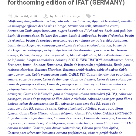
forthcoming edition of IFAT (GERMANY)
février 04, 2020
by Juan Gazpio Irujo
"
,
"AbflussregelungenBürstenrechen
,
"aliviadero de tormenta
,
Appareil basculant permettant
un nettoyage efficace des bassins d’orage
,
Attenuation cells
,
Attenuation crates
,
Attenuation Tank
,
auget basculant
,
augets basculants
,
AV chambers
,
Bacia anti-poluição
,
bacini di attenuazione
,
Balance Regulator
,
bassin d’infiltration
,
bassin d’rétention
,
bassin
de rétention
,
bassin de stockage avec nettoyage par chasse centrale et désodorisation
,
bassin de stockage avec nettoyage par clapets de chasse et désodorisation
,
bassin de
stockage avec nettoyage par hydroéjecteurs et désodorisation par voie sèche.
,
bassins
d'orage
,
Bęben płuczący
,
Bloc de percolare
,
blocs d’infiltration
,
blocs d’rétention
,
blocuri
de infiltratie
,
Bloques alvéolaires
,
bolones
,
BOX D’INFILTRATION
,
brøndkammer
,
Brønn
,
Brønnene
,
brunn
,
Brunnar
,
Brunnarna
,
Buzón de inspección prefabricado
,
Buzón para
registros eléctricos
,
Buzones Eléctricos
,
Buzones prefabricados
,
cable chamber
,
Cable
management pit
,
Cable management vault
,
CABLE PIT
,
Caisson de rétention pour bassin
enterré
,
caixa de acesso
,
Caixa de drenatge
,
Caixa de drenaxe
,
Caixa de Luz e Passagem
,
caixa de passagem elétrica
,
Caixa de passagem para iluminação
,
Caixa modular em
polipropileno de alta resistência
,
caixas da rede distribuição subterrânea
,
caixas de
drenagem
,
Caixas de infiltração para a drenagem urbana sustentável (SUDS)
,
caixas de
passagem
,
caixas de passagem de fibra ótica e telefonia
,
caixas de passagem para fibras
ópticas
,
caixas de passagens tipo R1
,
caixas de passagens tipo R2
,
caixas de
passagens tipo R3
,
caixas de visita
,
Caixas Iluminação Pública
,
caixas para fibras
ópticas
,
Caixas Rede Elétrica
,
Caixas Telefonia
,
Caixas TV a Cabo
,
CAIXES DRENANTS
,
Caja drenante
,
Cajas drenantes
,
Camara de concreto
,
Camara de hormigon
,
Cámara de
inspección
,
camara de registro telefonica
,
cámara eléctrica
,
camara fibra
,
Cámara FTTH
,
camara modular
,
Cámara para ductos subterráneos
,
Cámara para fibra óptica
,
Cámara para telecomunicaciones
,
camara prefabricada
,
cámara prefabricada de