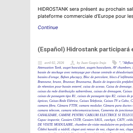
HIDROSTANK sera présent au prochain sal
plateforme commerciale d’Europe pour les se
Continue
(Español) Hidrostank participará
avril 02, 2026
by Juan Gazpio Irujo
"
,
"Abflus
Attenuation Tank
,
auget basculant
,
augets basculants
,
AV chambers
,
bassin de stockage avec nettoyage par chasse centrale et désodorisat
bassins d'orage
,
Bęben płuczący
,
Bloc de percolare
,
blocs d’infiltrati
Brønnene
,
brunn
,
Brunnar
,
Brunnarna
,
Buzón de inspección prefabr
de rétention pour bassin enterré
,
caixa de acesso
,
Caixa de drenatge
caixas da rede distribuição subterrânea
,
caixas de drenagem
,
Caixas
caixas de passagem tipo R1
,
caixas de passagem tipo R2
,
caixas de 
ópticas
,
Caixas Rede Elétrica
,
Caixas Telefonia
,
Caixas TV a Cabo
,
C
camara fibra
,
Cámara FTTH
,
camara modular
,
Cámara para ductos 
camara telecom
,
camara telecomunicaciones
,
Camereta de jonctiona
CANALIZARE
,
CAMINE PENTRU CABLURI ELECTRICE SI TELEC
Capac inspectie
,
Cassiers CSTB
,
Cassiers SAUL
,
catchpit
,
CATV
,
celd
DE VISITE MODULAIRE
,
chambre-de-visite-modulaire-en-polycarb
Čištění kanálů a nádrží
,
clapet anti retour de nez
,
clapet de nez
,
clape