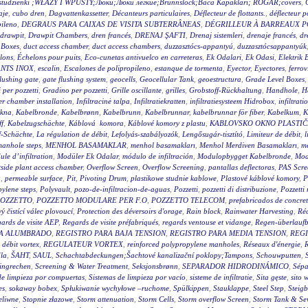
wy studzienki ;WŁAZY I WPUSTY;Люки;Люки легкие;Brunnslock;Baca Kapakları; RÖGAR;covers
,
aje
,
cubo dren
,
Dagvattenkassetter
,
Décanteurs particulaires
,
Déflecteur de flottants.
,
déflecteur p
pileno
,
DEGRAUS PARA CAIXAS DE VISITA SUBTERRÂNEAS
,
DÉGRILLEUR À BARREAUX P
drawpit
,
Drawpit Chambers
,
dren francés
,
DRENAJ ŞAFTI
,
Drenaj sistemleri
,
drenaje francés
,
dr
 Boxes
,
duct access chamber
,
duct access chambers
,
duzzasztócs-appantyú
,
duzzasztócsappantyúk
lons
,
Échelons pour puits
,
Eco-cunetas antivuelco en carreteras
,
Ek Odalari
,
Ek Odasi
,
Elektrik 
NTS INOX
,
escalin
,
Escalones de polipropileno
,
estanque de tormenta
,
Eyector
,
Eyectores
,
ferrov
flushing gate
,
gate flushing system
,
geocells
,
Geocellular Tank
,
geoestructura
,
Grade Level Boxes
 per pozzetti
,
Gradino per pozzetti
,
Grille oscillante
,
grilles
,
Grobstoff-Rückhaltung
,
Handhole
,
H
r chamber installation
,
Infiltracinė talpa
,
Infiltratiekratten
,
infiltratiesysteem Hidrobox
,
infiltrati
akna
,
Kabelbronde
,
Kabelbrønn
,
Kabelbrunn
,
Kabelbrunnar
,
kabelbrunnar för fiber
,
Kabelkum
,
K
ff
,
Kabelzugschächte
,
Káblová komora
,
Káblové komory z plastu
,
KABLOVSKO OKNO PLASTI
f-Schächte
,
La régulation de débit
,
Lefolyás-szabályozók
,
Lengősugár-tisztító
,
Limiteur de débit
,
l
anhole steps
,
MENHOL BASAMAKLAR
,
menhol basamakları
,
Menhol Merdiven Basamakları
,
me
le d’infiltration
,
Modüler Ek Odalar
,
módulo de infiltración
,
Modulopbygget Kabelbronde
,
Mod
side plant access chamber
,
Overflow Screen
,
Overflow Screening
,
pantallas deflectoras
,
PAS Scre
g
,
permeable surface
,
Pit
,
Pivoting Drum
,
plastikowe studnie kablowe
,
Plastové káblové komory
,
P
ylene steps
,
Polyvault
,
pozo-de-infiltracion-de-aguas
,
Pozzetti
,
pozzetti di distribuzione
,
Pozzetti
OZZETTO
,
POZZETTO MODULARE PER F.O
,
POZZETTO TELECOM
,
prefabricados de concre
 čistící válec plovoucí
,
Protection des déversoirs d'orage
,
Rain block
,
Rainwater Harvesting
,
Réc
ards de visite AEP
,
Regards de visite préfabriqués
,
regards ventouse et vidange
,
Regen-überlauf
RA ALUMBRADO
,
REGISTRO PARA BAJA TENSION
,
REGISTRO PARA MEDIA TENSION
,
REGI
 débit vortex
,
REGULATEUR VORTEX
,
reinforced polypropylene manholes
,
Réseaux d'énergie
,
R
la
,
ŠAHT
,
SAUL
,
Schachtabdeckungen;Šachtové kanalizační poklopy;Tampons
,
Schouwputten
,
ingrechen
,
Screening & Water Treatment
,
Seksjonsbrønn
,
SEPARADOR HIDRODINÁMICO
,
Sépa
de limpieza por compuertas
,
Sistemas de limpieza por vacío
,
sisteme de infiltratie
,
Sita gęste
,
sito 
es
,
sokaway bobex
,
Spłukiwanie wychyłowe –ruchome
,
Spülkippen
,
Stauklappe
,
Steel Step
,
Steig
eliwne
,
Stopnie złazowe
,
Storm attenuation
,
Storm Cells
,
Storm overflow Screen
,
Storm Tank & Se