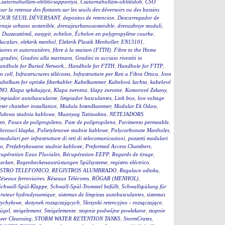
Csatornahullám-öblítőcsappantyú
,
Csatornahullám-öblítődob
,
CSO
our la retenue des flottants sur les seuils des déversoirs ou des bassins
OUR SEUIL DÉVERSANT
,
depositos de retencion
,
Descarregador de
enaje urbano sostenible
,
drenajeurbanosostenible
,
drenazhnye moduli
,
,
Duzzasztómű
,
easypit
,
echelon
,
Échelon en polypropylène courbe
,
Bacaları
,
elektrik menhol
,
Elektrik Plastik Menholler
,
EN13101
,
iaires et autoroutières
,
fibre à la maison (FTTH)
,
Fibre to the Home
,
gradini
,
Gradini alla marinara
,
Gradini in acciaio rivestiti in
andhole for Buried Network.
,
Handhole for FTTH
,
Handhole for FTTP
,
on cell
,
Infrastructures télécoms
,
Infrastrutture per Reti a Fibra Ottica
,
Iron
abelkum for optiske fiberkabler
,
Kabelkummer
,
Kabelová šachta
,
kabelové
ČNO
,
Klapa spłukująca
,
Klapa zwrotna
,
klapy zwrotne
,
Komorové Zekany
,
impiador autobasculante
,
limpiador basculantes
,
Link box
,
low voltage
ter chamber installation
,
Modula brøndkammer
,
Modular Ek Odası
,
ułowa studnia kablowa
,
Muanyag Tiztitoakna
,
NETEJADORS
en
,
Pasos de polipropileno
,
Pate de polipropileno
,
Pavimento permeable
,
lovoucí klapka
,
Polietylenowe studnie kablowe
,
Polycarbonate Manholes
,
 modulari per infrastrutture di reti di telecomunicazioni
,
pozzetti modulari
to
,
Prefabrykowane studnie kablowe
,
Preformed Access Chambers
,
upération Eaux Pluviales
,
Récupération EEPP
,
Regards de tirage
,
becken
,
Regenbeckenausrüstungen Spülsysteme
,
registro eléctrico
,
STRO TELEFONICO
,
REGISTROS ALUMBRADO
,
Regulace odtoku
,
éseaux ferroviaires
,
Réseaux Télécoms
,
RÖGAR (MENHOL)
,
Schwall-Spül-Klappe
,
Schwall-Spül-Trommel befüllt
,
Schwallspülung für
rateur hydrodynamique
,
sistemas de limpieza autobasculantes
,
sistemas
wychyłowe
,
skrzynek rozsączających
,
Skrzynki retencyjno - rozsączające
,
bügel
,
steigelement
,
Steigelemente
,
stopnie podwójne powlekane
,
stopnie
wer Cleansing
,
STORM WATER RETENTION TANKS
,
StormCrates
,