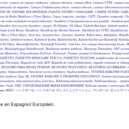
ección
,
camara de registro telefonica
,
cámara eléctrica
,
camara fibra
,
Cámara FTTH
,
camara mo
fabricada de empalme
,
Cámara Prefabricadas ducto
,
camara telecom
,
camara telecomunicacione
INE DE VIZITARE DIN MATERIAL PLASTIC PENTRU CANALIZARE
,
CAMINE PENTRU CABLU
ea de Redes Metálicas e Fibra Óptica
,
Capac inspectie
,
catchpit
,
CATV
,
Chambre composite
,
Ch
-de-visite-modulaire-en-polycarbonate
,
chambres d’équipement pour eau potable
,
chambres pré
 chamber
,
duct access chambers
,
easypit
,
Ek Odalari
,
Ek Odasi
,
Elektrik Bacaları
,
elektrik menhol
Grade Level Boxes
,
Handhole
,
Handhole for Buried Network.
,
Handhole for FTTH
,
Handhole for
r Reti a Fibra Ottica
,
Joint box
,
Junction box
,
Junction chamber
,
Kábel akna
,
kábelakna
,
Kabelb
 šachta
,
kabelové komory
,
Kabelové šachty
,
Kabelschächte
,
Kabelschächte aus Kunststoff
,
Kabelz
t Ek Odası
,
Kunstoffschächte
,
Kunststoff-Schächte
,
Link box
,
low voltage disconnecting boxes
,
M
ar
,
Modulopbygget Kabelbronde
,
Modułowa studnia kablowa
,
Muanyag Tiztitoakna
,
OSP access
ate Manholes
,
Polycarbonate Pull box
,
Polyvault
,
Pozzetti
,
pozzetti di distribuzione
,
Pozzetti modu
OZZETTO
,
POZZETTO MODULARE PER F.O
,
POZZETTO TELECOM
,
prefabricados de concre
age Electrique
,
Regards de visite AEP
,
Regards de visite préfabriqués
,
regards ventouse et vidan
,
REGISTRO PARA MEDIA TENSION
,
REGISTRO TELEFONICO
,
REGISTROS ALUMBRADO
,
r
utten
,
Seksjonsbrønn
,
Structural access chambers
,
Studnia kablowa
,
STUDNIA KABLOWA PLAS
dnie kablowe Typu SK
,
STUDNIE KABLOWE Z TWORZYWA SZTUCZNEGO
,
Studnie kana|tzacyj
toroutières
,
telecommunication joint box
,
Telekommunikationsverteiler
,
Telekomunikacja – studni
ber
,
Vault
,
VRD
,
ГОРОДСКАЯ КАБЕЛЬНАЯ КАНАЛИЗАЦИЯ
,
Кабелни шахти и аксесоари Hi
ные (ККТ)
,
ハンドホール
,
ハンドホール テレコミュニケーション
,
マンホール
,
モジュラーハ
ble en Espagnol Européen.