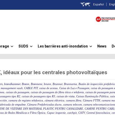
Español
|
Engl
orage
SUDS
Les barrières anti-inondation
News
D
»
»
»
idéaux pour les centrales photovoltaïques
rs
,
brøndkammer
,
Brønn
,
Brønnene
,
brunn
,
Brunnar
,
Brunnarna
,
Buzón de inspección prefabri
 management vault
,
CABLE PIT
,
caixa de acesso
,
Caixa de Luz e Passagem
,
caixa de passagem e
ânea
,
caixas de passagem
,
caixas de passagem de fibra ótica e telefonia
,
caixas de passagem para 
passagens tipo R2
,
caixas de passagens tipo R3
,
caixas de visita
,
Caixas Iluminação Pública
,
caix
ección
,
camara de registro telefonica
,
cámara eléctrica
,
camara fibra
,
Cámara FTTH
,
camara mo
fabricada de empalme
,
Cámara Prefabricadas ducto
,
camara telecom
,
camara telecomunicacione
INE DE VIZITARE DIN MATERIAL PLASTIC PENTRU CANALIZARE
,
CAMINE PENTRU CABLU
ea de Redes Metálicas e Fibra Óptica
,
Capac inspectie
,
catchpit
,
CATV
,
Central fotovoltaica
,
ce