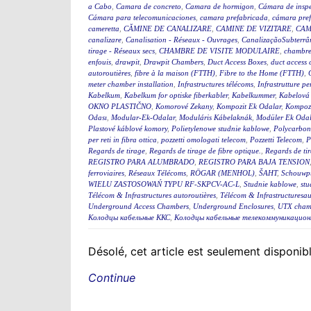
a Cabo
,
Camara de concreto
,
Camara de hormigon
,
Cámara de insp
Cámara para telecomunicaciones
,
camara prefabricada
,
cámara pre
cameretta
,
CĂMINE DE CANALIZARE
,
CAMINE DE VIZITARE
,
CAM
canalizare
,
Canalisation - Réseaux - Ouvrages
,
CanalizaçãoSubterrân
tirage - Réseaux secs
,
CHAMBRE DE VISITE MODULAIRE
,
chambre
enfouis
,
drawpit
,
Drawpit Chambers
,
Duct Access Boxes
,
duct access
autoroutières
,
fibre à la maison (FTTH)
,
Fibre to the Home (FTTH)
,
meter chamber installation
,
Infrastructures télécoms
,
Infrastrutture pe
Kabelkum
,
Kabelkum for optiske fiberkabler
,
Kabelkummer
,
Kabelová
OKNO PLASTIČNO
,
Komorové Zekany
,
Kompozit Ek Odalar
,
Kompozi
Odası
,
Modular-Ek-Odalar
,
Moduláris Kábelaknák
,
Modüler Ek Odal
Plastové káblové komory
,
Polietylenowe studnie kablowe
,
Polycarbon
per reti in fibra ottica
,
pozzetti omologati telecom
,
Pozzetti Telecom
,
P
Regards de tirage
,
Regards de tirage de fibre optique.
,
Regards de tir
REGISTRO PARA ALUMBRADO
,
REGISTRO PARA BAJA TENSION
ferroviaires
,
Réseaux Télécoms
,
RÖGAR (MENHOL)
,
ŠAHT
,
Schouwp
WIELU ZASTOSOWAŃ TYPU RF-SKPCV-AC-L
,
Studnie kablowe
,
stu
Télécom & Infrastructures autoroutières
,
Télécom & Infrastructuresau
Underground Access Chambers
,
Underground Enclosures
,
UTX cham
Колодцы кабельные ККС
,
Колодцы кабельные телекоммуникацион
Désolé, cet article est seulement disponi
Continue