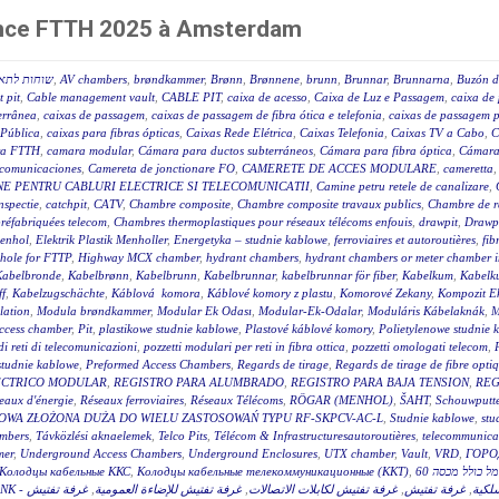
rence FTTH 2025 à Amsterdam
שוחות לתאי
,
AV chambers
,
brøndkammer
,
Brønn
,
Brønnene
,
brunn
,
Brunnar
,
Brunnarna
,
Buzón d
 pit
,
Cable management vault
,
CABLE PIT
,
caixa de acesso
,
Caixa de Luz e Passagem
,
caixa de 
terrânea
,
caixas de passagem
,
caixas de passagem de fibra ótica e telefonia
,
caixas de passagem p
 Pública
,
caixas para fibras ópticas
,
Caixas Rede Elétrica
,
Caixas Telefonia
,
Caixas TV a Cabo
,
C
a FTTH
,
camara modular
,
Cámara para ductos subterráneos
,
Cámara para fibra óptica
,
Cámara
ecomunicaciones
,
Camereta de jonctionare FO
,
CAMERETE DE ACCES MODULARE
,
cameretta
E PENTRU CABLURI ELECTRICE SI TELECOMUNICATII
,
Camine petru retele de canalizare
,
nspectie
,
catchpit
,
CATV
,
Chambre composite
,
Chambre composite travaux publics
,
Chambre de r
réfabriquées telecom
,
Chambres thermoplastiques pour réseaux télécoms enfouis
,
drawpit
,
Drawp
menhol
,
Elektrik Plastik Menholler
,
Energetyka – studnie kablowe
,
ferroviaires et autoroutières
,
fib
hole for FTTP
,
Highway MCX chamber
,
hydrant chambers
,
hydrant chambers or meter chamber in
Kabelbronde
,
Kabelbrønn
,
Kabelbrunn
,
Kabelbrunnar
,
kabelbrunnar för fiber
,
Kabelkum
,
Kabelku
ff
,
Kabelzugschächte
,
Káblová komora
,
Káblové komory z plastu
,
Komorové Zekany
,
Kompozit E
lation
,
Modula brøndkammer
,
Modular Ek Odası
,
Modular-Ek-Odalar
,
Moduláris Kábelaknák
,
M
access chamber
,
Pit
,
plastikowe studnie kablowe
,
Plastové káblové komory
,
Polietylenowe studnie 
di reti di telecomunicazioni
,
pozzetti modulari per reti in fibra ottica
,
pozzetti omologati telecom
,
studnie kablowe
,
Preformed Access Chambers
,
Regards de tirage
,
Regards de tirage de fibre opti
ÉCTRICO MODULAR
,
REGISTRO PARA ALUMBRADO
,
REGISTRO PARA BAJA TENSION
,
REG
eaux d'énergie
,
Réseaux ferroviaires
,
Réseaux Télécoms
,
RÖGAR (MENHOL)
,
ŠAHT
,
Schouwputt
OWA ZŁOŻONA DUŻA DO WIELU ZASTOSOWAŃ TYPU RF-SKPCV-AC-L
,
Studnie kablowe
,
stu
mbers
,
Távközlési aknaelemek
,
Telco Pits
,
Télécom & Infrastructuresautoroutières
,
telecommunicat
mer
,
Underground Access Chambers
,
Underground Enclosures
,
UTX chamber
,
Vault
,
VRD
,
ГОРО
Колодцы кабельные ККС
,
Колодцы кабельные телекоммуникационные (ККТ)
,
غرفة تفتيش
,
غرفة تفتيش للإضاءة العمومية
,
غرفة تفتيش لكابلات الاتصالات
,
غرفة تفتيش
,
سلكية