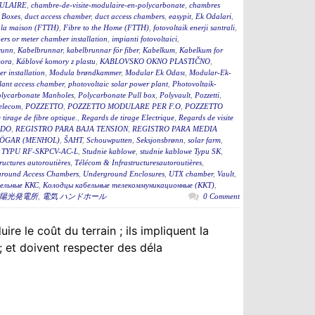
ULAIRE
,
chambre-de-visite-modulaire-en-polycarbonate
,
chambres
 Boxes
,
duct access chamber
,
duct access chambers
,
easypit
,
Ek Odalari
,
à la maison (FTTH)
,
Fibre to the Home (FTTH)
,
fotovoltaik enerji santrali
,
rs or meter chamber installation
,
impianti fotovoltaici
,
runn
,
Kabelbrunnar
,
kabelbrunnar för fiber
,
Kabelkum
,
Kabelkum for
ora
,
Káblové komory z plastu
,
KABLOVSKO OKNO PLASTIČNO
,
r installation
,
Modula brøndkammer
,
Modular Ek Odası
,
Modular-Ek-
lant access chamber
,
photovoltaic solar power plant
,
Photovoltaik-
lycarbonate Manholes
,
Polycarbonate Pull box
,
Polyvault
,
Pozzetti
,
Telecom
,
POZZETTO
,
POZZETTO MODULARE PER F.O
,
POZZETTO
tirage de fibre optique.
,
Regards de tirage Electrique
,
Regards de visite
ADO
,
REGISTRO PARA BAJA TENSION
,
REGISTRO PARA MEDIA
ÖGAR (MENHOL)
,
ŠAHT
,
Schouwputten
,
Seksjonsbrønn
,
solar farm
,
TYPU RF-SKPCV-AC-L
,
Studnie kablowe
,
studnie kablowe Typu SK
,
ructures autoroutières
,
Télécom & Infrastructuresautoroutières
,
round Access Chambers
,
Underground Enclosures
,
UTX chamber
,
Vault
,
ельные ККС
,
Колодцы кабельные телекоммуникационные (ККТ)
,
陽光発電所
,
電気 ハンドホール
0 Comment
re le coût du terrain ; ils impliquent la
; et doivent respecter des déla