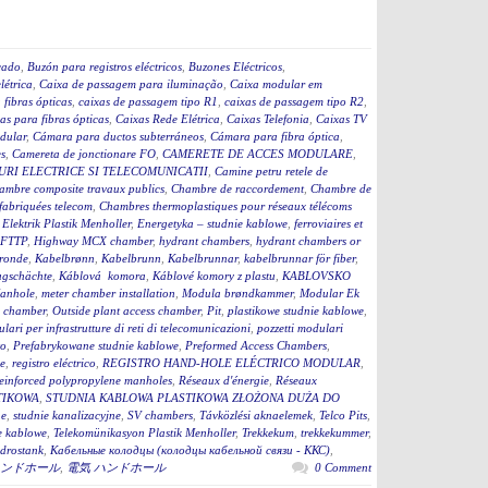
cado
,
Buzón para registros eléctricos
,
Buzones Eléctricos
,
létrica
,
Caixa de passagem para iluminação
,
Caixa modular em
fibras ópticas
,
caixas de passagem tipo R1
,
caixas de passagem tipo R2
,
as para fibras ópticas
,
Caixas Rede Elétrica
,
Caixas Telefonia
,
Caixas TV
dular
,
Cámara para ductos subterráneos
,
Cámara para fibra óptica
,
s
,
Camereta de jonctionare FO
,
CAMERETE DE ACCES MODULARE
,
RI ELECTRICE SI TELECOMUNICATII
,
Camine petru retele de
ambre composite travaux publics
,
Chambre de raccordement
,
Chambre de
fabriquées telecom
,
Chambres thermoplastiques pour réseaux télécoms
,
Elektrik Plastik Menholler
,
Energetyka – studnie kablowe
,
ferroviaires et
 FTTP
,
Highway MCX chamber
,
hydrant chambers
,
hydrant chambers or
ronde
,
Kabelbrønn
,
Kabelbrunn
,
Kabelbrunnar
,
kabelbrunnar för fiber
,
ugschächte
,
Káblová komora
,
Káblové komory z plastu
,
KABLOVSKO
anhole
,
meter chamber installation
,
Modula brøndkammer
,
Modular Ek
 chamber
,
Outside plant access chamber
,
Pit
,
plastikowe studnie kablowe
,
lari per infrastrutture di reti di telecomunicazioni
,
pozzetti modulari
to
,
Prefabrykowane studnie kablowe
,
Preformed Access Chambers
,
ge
,
registro eléctrico
,
REGISTRO HAND-HOLE ELÉCTRICO MODULAR
,
einforced polypropylene manholes
,
Réseaux d'énergie
,
Réseaux
TIKOWA
,
STUDNIA KABLOWA PLASTIKOWA ZŁOŻONA DUŻA DO
ne
,
studnie kanalizacyjne
,
SV chambers
,
Távközlési aknaelemek
,
Telco Pits
,
e kablowe
,
Telekomünikasyon Plastik Menholler
,
Trekkekum
,
trekkekummer
,
drostank
,
Кабельные колодцы (колодцы кабельной связи - ККС)
,
ンドホール
,
電気 ハンドホール
0 Comment