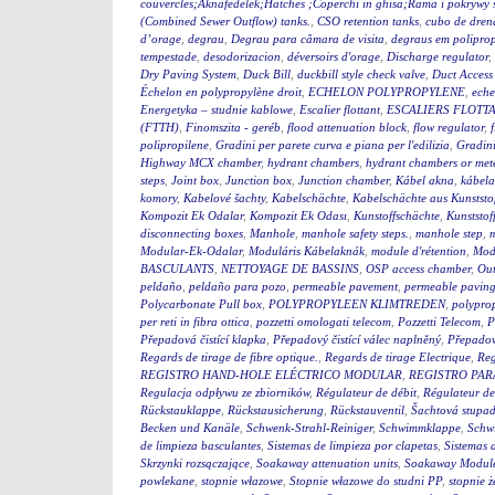
couvercles;Aknafedelek;Hatches ;Coperchi in ghisa;Rama i pokry
(Combined Sewer Outflow) tanks.
,
CSO retention tanks
,
cubo de dren
d’orage
,
degrau
,
Degrau para câmara de visita
,
degraus em polipro
tempestade
,
desodorizacion
,
déversoirs d'orage
,
Discharge regulator
,
Dry Paving System
,
Duck Bill
,
duckbill style check valve
,
Duct Access
Échelon en polypropylène droit
,
ECHELON POLYPROPYLENE
,
eche
Energetyka – studnie kablowe
,
Escalier flottant
,
ESCALIERS FLOTTA
(FTTH)
,
Finomszita - geréb
,
flood attenuation block
,
flow regulator
,
polipropilene
,
Gradini per parete curva e piana per l'edilizia
,
Gradini
Highway MCX chamber
,
hydrant chambers
,
hydrant chambers or mete
steps
,
Joint box
,
Junction box
,
Junction chamber
,
Kábel akna
,
kábel
komory
,
Kabelové šachty
,
Kabelschächte
,
Kabelschächte aus Kunststo
Kompozit Ek Odalar
,
Kompozit Ek Odası
,
Kunstoffschächte
,
Kunststof
disconnecting boxes
,
Manhole
,
manhole safety steps.
,
manhole step
,
m
Modular-Ek-Odalar
,
Moduláris Kábelaknák
,
module d'rétention
,
Modu
BASCULANTS
,
NETTOYAGE DE BASSINS
,
OSP access chamber
,
Out
peldaño
,
peldaño para pozo
,
permeable pavement
,
permeable pavin
Polycarbonate Pull box
,
POLYPROPYLEEN KLIMTREDEN
,
polyprop
per reti in fibra ottica
,
pozzetti omologati telecom
,
Pozzetti Telecom
,
P
Přepadová čistící klapka
,
Přepadový čistící válec naplněný
,
Přepadový
Regards de tirage de fibre optique.
,
Regards de tirage Electrique
,
Reg
REGISTRO HAND-HOLE ELÉCTRICO MODULAR
,
REGISTRO PA
Regulacja odpływu ze zbiorników
,
Régulateur de débit
,
Régulateur de
Rückstauklappe
,
Rückstausicherung
,
Rückstauventil
,
Šachtová stupad
Becken und Kanäle
,
Schwenk-Strahl-Reiniger
,
Schwimmklappe
,
Schw
de limpieza basculantes
,
Sistemas de limpieza por clapetas
,
Sistemas 
Skrzynki rozsączające
,
Soakaway attenuation units
,
Soakaway Modul
powlekane
,
stopnie włazowe
,
Stopnie włazowe do studni PP
,
stopnie ż