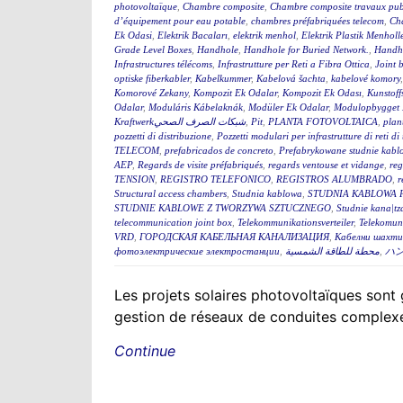
photovoltaïque
,
Chambre composite
,
Chambre composite travaux pub
d’équipement pour eau potable
,
chambres préfabriquées telecom
,
Cha
Ek Odasi
,
Elektrik Bacaları
,
elektrik menhol
,
Elektrik Plastik Menholl
Grade Level Boxes
,
Handhole
,
Handhole for Buried Network.
,
Handh
Infrastructures télécoms
,
Infrastrutture per Reti a Fibra Ottica
,
Joint 
optiske fiberkabler
,
Kabelkummer
,
Kabelová šachta
,
kabelové komory
Komorové Zekany
,
Kompozit Ek Odalar
,
Kompozit Ek Odası
,
Kunstoff
Odalar
,
Moduláris Kábelaknák
,
Modüler Ek Odalar
,
Modulopbygget 
Kraftwerkشبكات الصرف الصحي
,
Pit
,
PLANTA FOTOVOLTAICA
,
plan
pozzetti di distribuzione
,
Pozzetti modulari per infrastrutture di reti d
TELECOM
,
prefabricados de concreto
,
Prefabrykowane studnie kabl
AEP
,
Regards de visite préfabriqués
,
regards ventouse et vidange
,
reg
TENSION
,
REGISTRO TELEFONICO
,
REGISTROS ALUMBRADO
,
r
Structural access chambers
,
Studnia kablowa
,
STUDNIA KABLOWA 
STUDNIE KABLOWE Z TWORZYWA SZTUCZNEGO
,
Studnie kana|tz
telecommunication joint box
,
Telekommunikationsverteiler
,
Telekomun
VRD
,
ГОРОДСКАЯ КАБЕЛЬНАЯ КАНАЛИЗАЦИЯ
,
Кабелни шахти 
фотоэлектрические электростанции
,
محطة للطاقة الشمسية
,
ハ
Les projets solaires photovoltaïques sont g
gestion de réseaux de conduites complexes
Continue