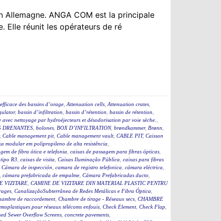
n Allemagne. ANGA COM est la principale
. Elle réunit les opérateurs de ré
efficace des bassins d’orage
,
Attenuation cells
,
Attenuation crates
,
ulator
,
bassin d’infiltration
,
bassin d’rétention
,
bassin de rétention
,
 avec nettoyage par hydroéjecteurs et désodorisation par voie sèche.
,
 DRENANTES
,
bolones
,
BOX D’INFILTRATION
,
brøndkammer
,
Brønn
,
,
Cable management pit
,
Cable management vault
,
CABLE PIT
,
Caisson
a modular em polipropileno de alta resistência
,
gem de fibra ótica e telefonia
,
caixas de passagem para fibras ópticas
,
 tipo R3
,
caixas de visita
,
Caixas Iluminação Pública
,
caixas para fibras
,
Cámara de inspección
,
camara de registro telefonica
,
cámara eléctrica
,
,
cámara prefabricada de empalme
,
Cámara Prefabricadas ducto
,
E VIZITARE
,
CAMINE DE VIZITARE DIN MATERIAL PLASTIC PENTRU
rages
,
CanalizaçãoSubterrânea de Redes Metálicas e Fibra Óptica
,
hambre de raccordement
,
Chambre de tirage - Réseaux secs
,
CHAMBRE
moplastiques pour réseaux télécoms enfouis
,
Check Element
,
Check Flap
,
ed Sewer Overflow Screens
,
concrete pavements
,