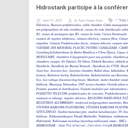
Hidrostank participe à la confé
mars 17, 2025
by Juan Gazpio Irujo
"
,
" בקרה
Eléctricos
,
Buzones prefabricados
,
cable chamber
,
Cable management
em polipropileno de alta resistência
,
caixas da rede distribuição sub
R2
,
caixas de passagens tipo R3
,
caixas de visita
,
Caixas Iluminação
camara de registro telefonica
,
cámara eléctrica
,
camara fibra
,
Cámar
empalme
,
Cámara Prefabricadas ducto
,
camara telecom
,
camara tel
VIZITARE DIN MATERIAL PLASTIC PENTRU CANALIZARE
,
CAMIN
CanalizaçãoSubterrânea de Redes Metálicas e Fibra Óptica
,
Capac i
MODULAIRE
,
chambres d’équipement pour eau potable
,
chambres p
chambers
,
easypit
,
Ek Odalari
,
Ek Odasi
,
Elektrik Bacaları
,
elektrik 
Handhole
,
Handhole for Buried Network.
,
Handhole for FTTH
,
Hand
Joint box
,
Junction box
,
Junction chamber
,
Kábel akna
,
kábelakna
,
komory
,
Kabelové šachty
,
Kabelschächte
,
Kabelschächte aus Kunststo
box
,
low voltage disconnecting boxes
,
Manhole
,
meter chamber instal
kablowa
,
Muanyag Tiztitoakna
,
OSP access chamber
,
Outside plant 
Pozzetti
,
pozzetti di distribuzione
,
Pozzetti modulari per infrastrutture 
POZZETTO TELECOM
,
prefabricados de concreto
,
Prefabrykowane 
ventouse et vidange
,
registro eléctrico
,
REGISTRO HAND-HOLE EL
REGISTROS ALUMBRADO
,
reinforced polypropylene manholes
,
Rés
STUDNIA KABLOWA PLASTIKOWA
,
STUDNIA KABLOWA PLASTIK
SZTUCZNEGO
,
Studnie kana|tzacyjne
,
studnie kanalizacyjne
,
SV cha
kablowe
,
Telekomünikasyon Plastik Menholler
,
Trekkekum
,
trekkekum
Hidrostank
,
Кабельные колодцы (колодцы кабельной связи - ККС)
,
,
HIDROSTANK - שוחות מתאי בקרה