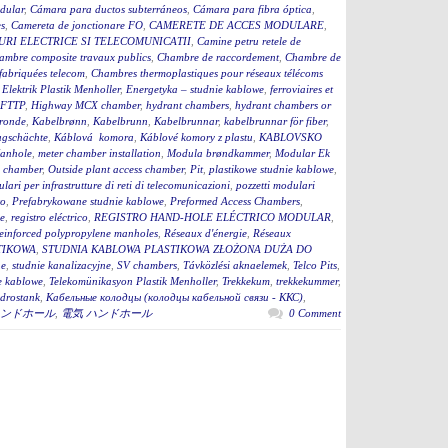
dular
,
Cámara para ductos subterráneos
,
Cámara para fibra óptica
,
s
,
Camereta de jonctionare FO
,
CAMERETE DE ACCES MODULARE
,
RI ELECTRICE SI TELECOMUNICATII
,
Camine petru retele de
ambre composite travaux publics
,
Chambre de raccordement
,
Chambre de
fabriquées telecom
,
Chambres thermoplastiques pour réseaux télécoms
,
Elektrik Plastik Menholler
,
Energetyka – studnie kablowe
,
ferroviaires et
 FTTP
,
Highway MCX chamber
,
hydrant chambers
,
hydrant chambers or
ronde
,
Kabelbrønn
,
Kabelbrunn
,
Kabelbrunnar
,
kabelbrunnar för fiber
,
ugschächte
,
Káblová komora
,
Káblové komory z plastu
,
KABLOVSKO
anhole
,
meter chamber installation
,
Modula brøndkammer
,
Modular Ek
 chamber
,
Outside plant access chamber
,
Pit
,
plastikowe studnie kablowe
,
lari per infrastrutture di reti di telecomunicazioni
,
pozzetti modulari
to
,
Prefabrykowane studnie kablowe
,
Preformed Access Chambers
,
ge
,
registro eléctrico
,
REGISTRO HAND-HOLE ELÉCTRICO MODULAR
,
einforced polypropylene manholes
,
Réseaux d'énergie
,
Réseaux
TIKOWA
,
STUDNIA KABLOWA PLASTIKOWA ZŁOŻONA DUŻA DO
ne
,
studnie kanalizacyjne
,
SV chambers
,
Távközlési aknaelemek
,
Telco Pits
,
e kablowe
,
Telekomünikasyon Plastik Menholler
,
Trekkekum
,
trekkekummer
,
drostank
,
Кабельные колодцы (колодцы кабельной связи - ККС)
,
ンドホール
,
電気 ハンドホール
0 Comment