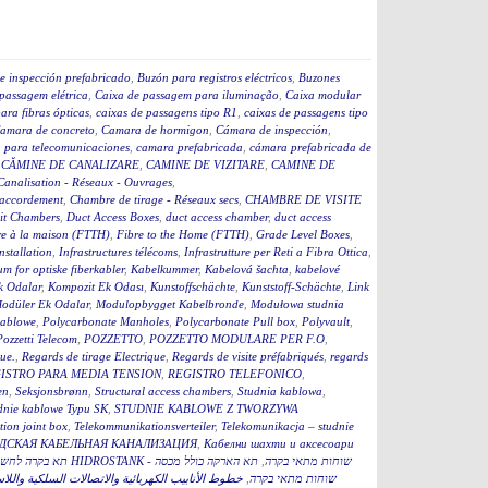
e inspección prefabricado
,
Buzón para registros eléctricos
,
Buzones
passagem elétrica
,
Caixa de passagem para iluminação
,
Caixa modular
ara fibras ópticas
,
caixas de passagens tipo R1
,
caixas de passagens tipo
amara de concreto
,
Camara de hormigon
,
Cámara de inspección
,
 para telecomunicaciones
,
camara prefabricada
,
cámara prefabricada de
,
CĂMINE DE CANALIZARE
,
CAMINE DE VIZITARE
,
CAMINE DE
Canalisation - Réseaux - Ouvrages
,
accordement
,
Chambre de tirage - Réseaux secs
,
CHAMBRE DE VISITE
it Chambers
,
Duct Access Boxes
,
duct access chamber
,
duct access
re à la maison (FTTH)
,
Fibre to the Home (FTTH)
,
Grade Level Boxes
,
stallation
,
Infrastructures télécoms
,
Infrastrutture per Reti a Fibra Ottica
,
m for optiske fiberkabler
,
Kabelkummer
,
Kabelová šachta
,
kabelové
k Odalar
,
Kompozit Ek Odası
,
Kunstoffschächte
,
Kunststoff-Schächte
,
Link
odüler Ek Odalar
,
Modulopbygget Kabelbronde
,
Modułowa studnia
kablowe
,
Polycarbonate Manholes
,
Polycarbonate Pull box
,
Polyvault
,
Pozzetti Telecom
,
POZZETTO
,
POZZETTO MODULARE PER F.O
,
que.
,
Regards de tirage Electrique
,
Regards de visite préfabriqués
,
regards
ISTRO PARA MEDIA TENSION
,
REGISTRO TELEFONICO
,
en
,
Seksjonsbrønn
,
Structural access chambers
,
Studnia kablowa
,
dnie kablowe Typu SK
,
STUDNIE KABLOWE Z TWORZYWA
ion joint box
,
Telekommunikationsverteiler
,
Telekomunikacja – studnie
ДСКАЯ КАБЕЛЬНАЯ КАНАЛИЗАЦИЯ
,
Кабелни шахти и аксесоари
תא הארקה כולל מכסה
,
תא בקרה לחשמל כולל מכסה 60 HIDROSTANK - שוחות מתאי בקרה
خطوط الأنابيب الكهربائية والاتصالات السلكية واللا
,
תא הארקה כולל מכסהB HIDROSTANK - שוחות מתאי בקרה