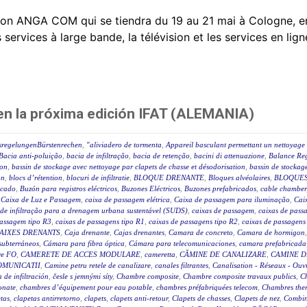
on ANGA COM qui se tiendra du 19 au 21 mai à Cologne, e
rvices à large bande, la télévision et les services en ligne
 en la próxima edición IFAT (ALEMANIA)
sregelungenBürstenrechen
,
"aliviadero de tormenta
,
Appareil basculant permettant un nettoyage 
Bacia anti-poluição
,
bacia de infiltração
,
bacia de retenção
,
bacini di attenuazione
,
Balance Reg
ion
,
bassin de stockage avec nettoyage par clapets de chasse et désodorisation
,
bassin de stockage
on
,
blocs d’rétention
,
blocuri de infiltratie
,
BLOQUE DRENANTE
,
Bloques alvéolaires
,
BLOQUES
icado
,
Buzón para registros eléctricos
,
Buzones Eléctricos
,
Buzones prefabricados
,
cable chamber
,
Caixa de Luz e Passagem
,
caixa de passagem elétrica
,
Caixa de passagem para iluminação
,
Caix
 de infiltração para a drenagem urbana sustentável (SUDS)
,
caixas de passagem
,
caixas de passa
passagem tipo R3
,
caixas de passagens tipo R1
,
caixas de passagens tipo R2
,
caixas de passagens
AIXES DRENANTS
,
Caja drenante
,
Cajas drenantes
,
Camara de concreto
,
Camara de hormigon
subterráneos
,
Cámara para fibra óptica
,
Cámara para telecomunicaciones
,
camara prefabricada
re FO
,
CAMERETE DE ACCES MODULARE
,
cameretta
,
CĂMINE DE CANALIZARE
,
CAMINE D
OMUNICATII
,
Camine petru retele de canalizare
,
canales filtrantes
,
Canalisation - Réseaux - Ouv
a de infiltración
,
česle s jemnými síty
,
Chambre composite
,
Chambre composite travaux publics
,
C
onate
,
chambres d’équipement pour eau potable
,
chambres préfabriquées telecom
,
Chambres ther
tas
,
clapetas antirretorno
,
clapets
,
clapets anti-retour
,
Clapets de chasses
,
Clapets de nez
,
Combin