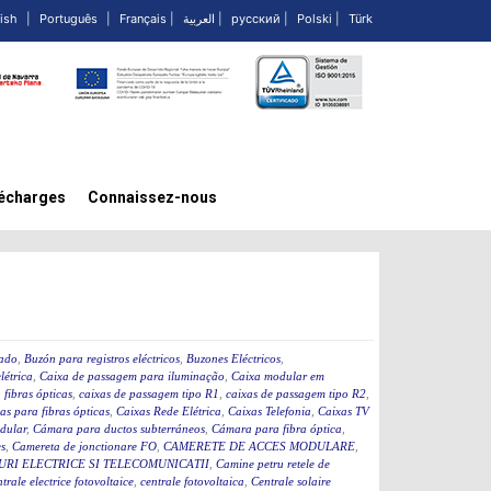
ish
|
Português
|
Français
|
العربية
|
русский
|
Polski
|
Türk
écharges
Connaissez-nous
cado
,
Buzón para registros eléctricos
,
Buzones Eléctricos
,
létrica
,
Caixa de passagem para iluminação
,
Caixa modular em
fibras ópticas
,
caixas de passagem tipo R1
,
caixas de passagem tipo R2
,
as para fibras ópticas
,
Caixas Rede Elétrica
,
Caixas Telefonia
,
Caixas TV
dular
,
Cámara para ductos subterráneos
,
Cámara para fibra óptica
,
s
,
Camereta de jonctionare FO
,
CAMERETE DE ACCES MODULARE
,
RI ELECTRICE SI TELECOMUNICATII
,
Camine petru retele de
ntrale electrice fotovoltaice
,
centrale fotovoltaica
,
Centrale solaire