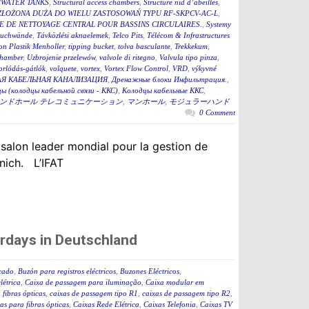
WATER TANKS
,
Structural access chambers
,
Structure nid d’abeilles
,
ZŁOŻONA DUŻA DO WIELU ZASTOSOWAŃ TYPU RF-SKPCV-AC-L
,
E DE NETTOYAGE CENTRAL POUR BASSINS CIRCULAIRES.
,
Systemy
auchwände
,
Távközlési aknaelemek
,
Telco Pits
,
Télécom & Infrastructures
n Plastik Menholler
,
tipping bucket
,
tolva basculante
,
Trekkekum
,
hamber
,
Uzbrojenie przelewów
,
valvole di ritegno
,
Valvula tipo pinza
,
torlódás-gátlók
,
volquete
,
vortex
,
Vortex Flow Control
,
VRD
,
výkyvné
Я КАБЕЛЬНАЯ КАНАЛИЗАЦИЯ
,
Дренажные блоки Инфильтрация.
,
ы (колодцы кабельной связи - ККС)
,
Колодцы кабельные ККС
,
ンドホール テレコミュニケーション
,
マンホール
,
モジュラーハンド
0 Comment
 salon leader mondial pour la gestion de
nich. L’IFAT
rdays in Deutschland
icado
,
Buzón para registros eléctricos
,
Buzones Eléctricos
,
létrica
,
Caixa de passagem para iluminação
,
Caixa modular em
fibras ópticas
,
caixas de passagem tipo R1
,
caixas de passagem tipo R2
,
as para fibras ópticas
,
Caixas Rede Elétrica
,
Caixas Telefonia
,
Caixas TV