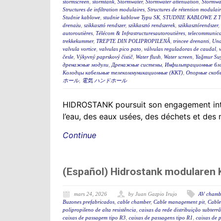
stormscreen
,
stormtank
,
Stormwater
,
Stormwater attenuation
,
Stormwa
Structures de infiltration modulaires
,
Structures de rétention modulair
Studnie kablowe
,
studnie kablowe Typu SK
,
STUDNIE KABLOWE Z 
drenażu
,
szikkasztó rendszer
,
szikkasztó rendszerek
,
szikkasztórendszer
,
autoroutières
,
Télécom & Infrastructuresautoroutières
,
telecommunica
trekkekummer
,
TREPTE DIN POLIPROPILENĂ
,
trincee drenanti
,
Und
valvula vortice
,
valvulas pico pato
,
válvulas reguladoras de caudal
,
česle
,
Výkyvný paprskový čistič
,
Water flush
,
Water screen
,
Yağmur Suy
дренажные модули
,
Дренажные системы
,
Инфильтрационные бл
Колодцы кабельные телекоммуникационные (ККТ)
,
Опорные скоб
ホール
,
電気 ハンドホール
HIDROSTANK poursuit son engagement interna
l’eau, des eaux usées, des déchets et des
Continue
(Español) Hidrostank modularen K
mars 24, 2026
by Juan Gazpio Irujo
AV chamb
Buzones prefabricados
,
cable chamber
,
Cable management pit
,
Cable
polipropileno de alta resistência
,
caixas da rede distribuição subterr
caixas de passagem tipo R3
,
caixas de passagens tipo R1
,
caixas de 