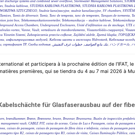
ter discharge systems and combined sewer overflows
,
Stormwater Management Solutions
,
STORM
es
,
Studnia kablowa
,
STUDNIA KABLOWA PLASTIKOWA
,
STUDNIA KABLOWA PLASTIKOWA 
TWORZYWA SZTUCZNEGO
,
Studnie kana|tzacyjne
,
studnie kanalizacyjne
,
SV chambers
,
SYSTÈM
Tamices
,
Tamis de déversoir
,
Tamiz
,
Tanc de tempesta
,
tanc de tempestes
,
Tanques de tormenta
,
T
tion joint box
,
Telekommunikationsverteiler
,
Telekomunikacja – studnie kablowe
,
Telekomünikasyo
erground Access Chambers
,
Underground Enclosures
,
Unité d'infiltration ou de stockage
,
UTX c
valvulas vortex
,
Vanne
,
Vault
,
vertedouro de transbordamento
,
Visszatorlódás-csappantyú
,
Vissza
u Yönetim Sistemi
,
Zabezpieczenia przeciw-cofkowe
,
Zajištění zádrže
,
Zpetná klapka
,
ГОРОДСКА
оки
,
инфильтрационных модулей
,
Кабелни шахти и аксесоари Hidrostank
,
Кабельные колодц
ы
,
сертификат ТР
,
Скобы ходовые
,
خطوات غرف التفتيش
,
تنك مانع العواصف
,
ハンドホール
,
ハ
tional et participera à la prochaine édition de l’IFAT, le
 matières premières, qui se tiendra du 4 au 7 mai 2026 à Mu
abelschächte für Glasfaserausbau auf der fibe
ers
,
brøndkammer
,
Brønn
,
Brønnene
,
brunn
,
Brunnar
,
Brunnarna
,
Buzón de inspección prefabr
 management vault
,
CABLE PIT
,
caixa de acesso
,
Caixa de Luz e Passagem
,
caixa de passagem e
ânea
,
caixas de passagem
,
caixas de passagem de fibra ótica e telefonia
,
caixas de passagem para 
passagens tipo R2
,
caixas de passagens tipo R3
,
caixas de visita
,
Caixas Iluminação Pública
,
caix