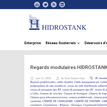
Enterprise
Réseau-Souterrain
Déversoirs d’
»
Regards modulaires HIDROSTANK, 
juin 12, 2026
by Juan Gazpio Irujo
AV chambe
Buzones prefabricados
,
cable chamber
,
Cable management pit
,
Cable
polipropileno de alta resistência
,
caixas da rede distribuição subterr
caixas de passagem tipo R3
,
caixas de passagens tipo R1
,
caixas de 
a Cabo
,
Camara de concreto
,
Camara de hormigon
,
Cámara de insp
Cámara para telecomunicaciones
,
camara prefabricada
,
cámara pre
cameretta
,
CĂMINE DE CANALIZARE
,
CAMINE DE VIZITARE
,
CAM
canalizare
,
Canalisation - Réseaux - Ouvrages
,
CanalizaçãoSubterrân