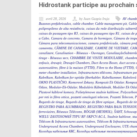
Hidrostank participe au prochai
avril 28, 2026
by Juan Gazpio Irujo
AV chamb
Buzones prefabricados
,
cable chamber
,
Cable management pit
,
Cable
polipropileno de alta resistência
,
caixas da rede distribuição subterr
caixas de passagem tipo R3
,
caixas de passagens tipo R1
,
caixas de 
a Cabo
,
Camara de concreto
,
Camara de hormigon
,
Cámara de insp
Cámara para telecomunicaciones
,
camara prefabricada
,
cámara pre
cameretta
,
CĂMINE DE CANALIZARE
,
CAMINE DE VIZITARE
,
CAM
canalizare
,
Canalisation - Réseaux - Ouvrages
,
CanalizaçãoSubterrân
tirage - Réseaux secs
,
CHAMBRE DE VISITE MODULAIRE
,
chambre
enfouis
,
drawpit
,
Drawpit Chambers
,
Duct Access Boxes
,
duct access
autoroutières
,
fibre à la maison (FTTH)
,
Fibre to the Home (FTTH)
,
meter chamber installation
,
Infrastructures télécoms
,
Infrastrutture pe
Kabelkum
,
Kabelkum for optiske fiberkabler
,
Kabelkummer
,
Kabelová
OKNO PLASTIČNO
,
Komorové Zekany
,
Kompozit Ek Odalar
,
Kompozi
Odası
,
Modular-Ek-Odalar
,
Moduláris Kábelaknák
,
Modüler Ek Odal
Plastové káblové komory
,
Polietylenowe studnie kablowe
,
Polycarbon
per reti in fibra ottica
,
pozzetti omologati telecom
,
Pozzetti Telecom
,
P
Regards de tirage
,
Regards de tirage de fibre optique.
,
Regards de tir
REGISTRO PARA ALUMBRADO
,
REGISTRO PARA BAJA TENSION
ferroviaires
,
Réseaux Télécoms
,
RÖGAR (MENHOL)
,
ŠAHT
,
Schouwp
WIELU ZASTOSOWAŃ TYPU RF-SKPCV-AC-L
,
Studnie kablowe
,
stu
Télécom & Infrastructures autoroutières
,
Télécom & Infrastructuresau
Underground Access Chambers
,
Underground Enclosures
,
UTX cham
Колодцы кабельные ККС
,
Колодцы кабельные телекоммуникацион