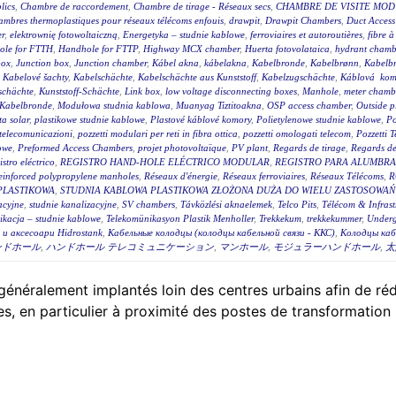
lics
,
Chambre de raccordement
,
Chambre de tirage - Réseaux secs
,
CHAMBRE DE VISITE MOD
mbres thermoplastiques pour réseaux télécoms enfouis
,
drawpit
,
Drawpit Chambers
,
Duct Access
er
,
elektrownię fotowoltaiczną
,
Energetyka – studnie kablowe
,
ferroviaires et autoroutières
,
fibre 
ole for FTTH
,
Handhole for FTTP
,
Highway MCX chamber
,
Huerta fotovolataica
,
hydrant chambe
box
,
Junction box
,
Junction chamber
,
Kábel akna
,
kábelakna
,
Kabelbronde
,
Kabelbrønn
,
Kabelb
,
Kabelové šachty
,
Kabelschächte
,
Kabelschächte aus Kunststoff
,
Kabelzugschächte
,
Káblová kom
schächte
,
Kunststoff-Schächte
,
Link box
,
low voltage disconnecting boxes
,
Manhole
,
meter chambe
Kabelbronde
,
Modułowa studnia kablowa
,
Muanyag Tiztitoakna
,
OSP access chamber
,
Outside p
ta solar
,
plastikowe studnie kablowe
,
Plastové káblové komory
,
Polietylenowe studnie kablowe
,
Po
i telecomunicazioni
,
pozzetti modulari per reti in fibra ottica
,
pozzetti omologati telecom
,
Pozzetti 
owe
,
Preformed Access Chambers
,
projet photovoltaïque
,
PV plant
,
Regards de tirage
,
Regards de 
istro eléctrico
,
REGISTRO HAND-HOLE ELÉCTRICO MODULAR
,
REGISTRO PARA ALUMBR
einforced polypropylene manholes
,
Réseaux d'énergie
,
Réseaux ferroviaires
,
Réseaux Télécoms
,
R
PLASTIKOWA
,
STUDNIA KABLOWA PLASTIKOWA ZŁOŻONA DUŻA DO WIELU ZASTOSOWAŃ 
acyjne
,
studnie kanalizacyjne
,
SV chambers
,
Távközlési aknaelemek
,
Telco Pits
,
Télécom & Infrast
ikacja – studnie kablowe
,
Telekomünikasyon Plastik Menholler
,
Trekkekum
,
trekkekummer
,
Underg
и аксесоари Hidrostank
,
Кабельные колодцы (колодцы кабельной связи - ККС)
,
Колодцы каб
ンドホール
,
ハンドホール テレコミュニケーション
,
マンホール
,
モジュラーハンドホール
,
太
énéralement implantés loin des centres urbains afin de rédui
, en particulier à proximité des postes de transformation 