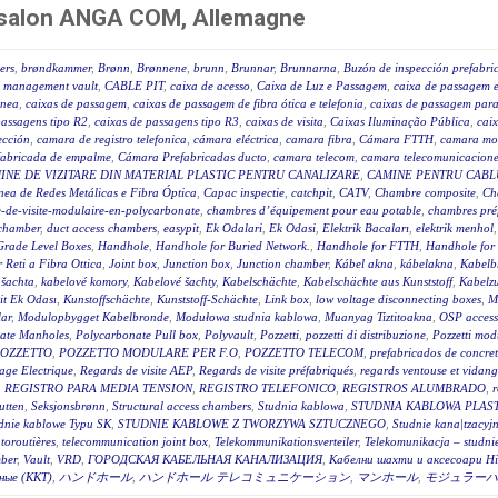
n salon ANGA COM, Allemagne
ers
,
brøndkammer
,
Brønn
,
Brønnene
,
brunn
,
Brunnar
,
Brunnarna
,
Buzón de inspección prefabri
 management vault
,
CABLE PIT
,
caixa de acesso
,
Caixa de Luz e Passagem
,
caixa de passagem e
ânea
,
caixas de passagem
,
caixas de passagem de fibra ótica e telefonia
,
caixas de passagem para 
passagens tipo R2
,
caixas de passagens tipo R3
,
caixas de visita
,
Caixas Iluminação Pública
,
caix
ección
,
camara de registro telefonica
,
cámara eléctrica
,
camara fibra
,
Cámara FTTH
,
camara mo
fabricada de empalme
,
Cámara Prefabricadas ducto
,
camara telecom
,
camara telecomunicacione
INE DE VIZITARE DIN MATERIAL PLASTIC PENTRU CANALIZARE
,
CAMINE PENTRU CABLU
ea de Redes Metálicas e Fibra Óptica
,
Capac inspectie
,
catchpit
,
CATV
,
Chambre composite
,
Ch
-de-visite-modulaire-en-polycarbonate
,
chambres d’équipement pour eau potable
,
chambres pré
 chamber
,
duct access chambers
,
easypit
,
Ek Odalari
,
Ek Odasi
,
Elektrik Bacaları
,
elektrik menhol
Grade Level Boxes
,
Handhole
,
Handhole for Buried Network.
,
Handhole for FTTH
,
Handhole for
r Reti a Fibra Ottica
,
Joint box
,
Junction box
,
Junction chamber
,
Kábel akna
,
kábelakna
,
Kabelb
 šachta
,
kabelové komory
,
Kabelové šachty
,
Kabelschächte
,
Kabelschächte aus Kunststoff
,
Kabelz
t Ek Odası
,
Kunstoffschächte
,
Kunststoff-Schächte
,
Link box
,
low voltage disconnecting boxes
,
M
ar
,
Modulopbygget Kabelbronde
,
Modułowa studnia kablowa
,
Muanyag Tiztitoakna
,
OSP access
ate Manholes
,
Polycarbonate Pull box
,
Polyvault
,
Pozzetti
,
pozzetti di distribuzione
,
Pozzetti modu
OZZETTO
,
POZZETTO MODULARE PER F.O
,
POZZETTO TELECOM
,
prefabricados de concre
age Electrique
,
Regards de visite AEP
,
Regards de visite préfabriqués
,
regards ventouse et vidan
,
REGISTRO PARA MEDIA TENSION
,
REGISTRO TELEFONICO
,
REGISTROS ALUMBRADO
,
r
utten
,
Seksjonsbrønn
,
Structural access chambers
,
Studnia kablowa
,
STUDNIA KABLOWA PLAS
dnie kablowe Typu SK
,
STUDNIE KABLOWE Z TWORZYWA SZTUCZNEGO
,
Studnie kana|tzacyj
toroutières
,
telecommunication joint box
,
Telekommunikationsverteiler
,
Telekomunikacja – studni
ber
,
Vault
,
VRD
,
ГОРОДСКАЯ КАБЕЛЬНАЯ КАНАЛИЗАЦИЯ
,
Кабелни шахти и аксесоари Hi
ные (ККТ)
,
ハンドホール
,
ハンドホール テレコミュニケーション
,
マンホール
,
モジュラーハ