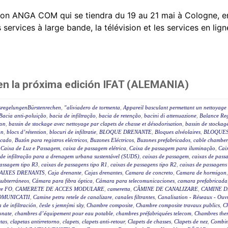
on ANGA COM qui se tiendra du 19 au 21 mai à Cologne, e
rvices à large bande, la télévision et les services en ligne
 en la próxima edición IFAT (ALEMANIA)
sregelungenBürstenrechen
,
"aliviadero de tormenta
,
Appareil basculant permettant un nettoyage 
Bacia anti-poluição
,
bacia de infiltração
,
bacia de retenção
,
bacini di attenuazione
,
Balance Reg
ion
,
bassin de stockage avec nettoyage par clapets de chasse et désodorisation
,
bassin de stockage
on
,
blocs d’rétention
,
blocuri de infiltratie
,
BLOQUE DRENANTE
,
Bloques alvéolaires
,
BLOQUES
icado
,
Buzón para registros eléctricos
,
Buzones Eléctricos
,
Buzones prefabricados
,
cable chamber
,
Caixa de Luz e Passagem
,
caixa de passagem elétrica
,
Caixa de passagem para iluminação
,
Caix
 de infiltração para a drenagem urbana sustentável (SUDS)
,
caixas de passagem
,
caixas de passa
passagem tipo R3
,
caixas de passagens tipo R1
,
caixas de passagens tipo R2
,
caixas de passagens
AIXES DRENANTS
,
Caja drenante
,
Cajas drenantes
,
Camara de concreto
,
Camara de hormigon
subterráneos
,
Cámara para fibra óptica
,
Cámara para telecomunicaciones
,
camara prefabricada
re FO
,
CAMERETE DE ACCES MODULARE
,
cameretta
,
CĂMINE DE CANALIZARE
,
CAMINE D
OMUNICATII
,
Camine petru retele de canalizare
,
canales filtrantes
,
Canalisation - Réseaux - Ouv
a de infiltración
,
česle s jemnými síty
,
Chambre composite
,
Chambre composite travaux publics
,
C
onate
,
chambres d’équipement pour eau potable
,
chambres préfabriquées telecom
,
Chambres ther
tas
,
clapetas antirretorno
,
clapets
,
clapets anti-retour
,
Clapets de chasses
,
Clapets de nez
,
Combin