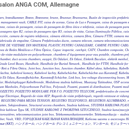
n salon ANGA COM, Allemagne
ers
,
brøndkammer
,
Brønn
,
Brønnene
,
brunn
,
Brunnar
,
Brunnarna
,
Buzón de inspección prefabri
 management vault
,
CABLE PIT
,
caixa de acesso
,
Caixa de Luz e Passagem
,
caixa de passagem e
ânea
,
caixas de passagem
,
caixas de passagem de fibra ótica e telefonia
,
caixas de passagem para 
passagens tipo R2
,
caixas de passagens tipo R3
,
caixas de visita
,
Caixas Iluminação Pública
,
caix
ección
,
camara de registro telefonica
,
cámara eléctrica
,
camara fibra
,
Cámara FTTH
,
camara mo
fabricada de empalme
,
Cámara Prefabricadas ducto
,
camara telecom
,
camara telecomunicacione
INE DE VIZITARE DIN MATERIAL PLASTIC PENTRU CANALIZARE
,
CAMINE PENTRU CABLU
ea de Redes Metálicas e Fibra Óptica
,
Capac inspectie
,
catchpit
,
CATV
,
Chambre composite
,
Ch
-de-visite-modulaire-en-polycarbonate
,
chambres d’équipement pour eau potable
,
chambres pré
 chamber
,
duct access chambers
,
easypit
,
Ek Odalari
,
Ek Odasi
,
Elektrik Bacaları
,
elektrik menhol
Grade Level Boxes
,
Handhole
,
Handhole for Buried Network.
,
Handhole for FTTH
,
Handhole for
r Reti a Fibra Ottica
,
Joint box
,
Junction box
,
Junction chamber
,
Kábel akna
,
kábelakna
,
Kabelb
 šachta
,
kabelové komory
,
Kabelové šachty
,
Kabelschächte
,
Kabelschächte aus Kunststoff
,
Kabelz
t Ek Odası
,
Kunstoffschächte
,
Kunststoff-Schächte
,
Link box
,
low voltage disconnecting boxes
,
M
ar
,
Modulopbygget Kabelbronde
,
Modułowa studnia kablowa
,
Muanyag Tiztitoakna
,
OSP access
ate Manholes
,
Polycarbonate Pull box
,
Polyvault
,
Pozzetti
,
pozzetti di distribuzione
,
Pozzetti modu
OZZETTO
,
POZZETTO MODULARE PER F.O
,
POZZETTO TELECOM
,
prefabricados de concre
age Electrique
,
Regards de visite AEP
,
Regards de visite préfabriqués
,
regards ventouse et vidan
,
REGISTRO PARA MEDIA TENSION
,
REGISTRO TELEFONICO
,
REGISTROS ALUMBRADO
,
r
utten
,
Seksjonsbrønn
,
Structural access chambers
,
Studnia kablowa
,
STUDNIA KABLOWA PLAS
dnie kablowe Typu SK
,
STUDNIE KABLOWE Z TWORZYWA SZTUCZNEGO
,
Studnie kana|tzacyj
toroutières
,
telecommunication joint box
,
Telekommunikationsverteiler
,
Telekomunikacja – studni
ber
,
Vault
,
VRD
,
ГОРОДСКАЯ КАБЕЛЬНАЯ КАНАЛИЗАЦИЯ
,
Кабелни шахти и аксесоари Hi
ные (ККТ)
,
ハンドホール
,
ハンドホール テレコミュニケーション
,
マンホール
,
モジュラーハ