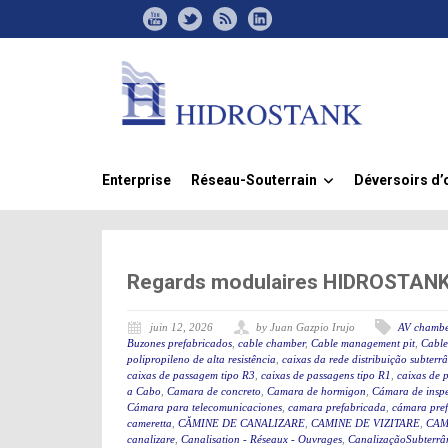
Enterprise
Réseau-Souterrain
Déversoirs d’
»
Regards modulaires HIDROSTANK, 
juin 12, 2026
by Juan Gazpio Irujo
AV chambe
Buzones prefabricados
,
cable chamber
,
Cable management pit
,
Cable
polipropileno de alta resistência
,
caixas da rede distribuição subterr
caixas de passagem tipo R3
,
caixas de passagens tipo R1
,
caixas de 
a Cabo
,
Camara de concreto
,
Camara de hormigon
,
Cámara de insp
Cámara para telecomunicaciones
,
camara prefabricada
,
cámara pre
cameretta
,
CĂMINE DE CANALIZARE
,
CAMINE DE VIZITARE
,
CAM
canalizare
,
Canalisation - Réseaux - Ouvrages
,
CanalizaçãoSubterrân