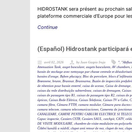
HIDROSTANK sera présent au prochain sal
plateforme commerciale d’Europe pour les se
Continue
(Español) Hidrostank participará
avril 02, 2026
by Juan Gazpio Irujo
"
,
"Abflus
Attenuation Tank
,
auget basculant
,
augets basculants
,
AV chambers
,
bassin de stockage avec nettoyage par chasse centrale et désodorisat
bassins d'orage
,
Bęben płuczący
,
Bloc de percolare
,
blocs d’infiltrati
Brønnene
,
brunn
,
Brunnar
,
Brunnarna
,
Buzón de inspección prefabr
de rétention pour bassin enterré
,
caixa de acesso
,
Caixa de drenatge
caixas da rede distribuição subterrânea
,
caixas de drenagem
,
Caixas
caixas de passagem tipo R1
,
caixas de passagem tipo R2
,
caixas de 
ópticas
,
Caixas Rede Elétrica
,
Caixas Telefonia
,
Caixas TV a Cabo
,
C
camara fibra
,
Cámara FTTH
,
camara modular
,
Cámara para ductos 
camara telecom
,
camara telecomunicaciones
,
Camereta de jonctiona
CANALIZARE
,
CAMINE PENTRU CABLURI ELECTRICE SI TELEC
Capac inspectie
,
Cassiers CSTB
,
Cassiers SAUL
,
catchpit
,
CATV
,
celd
DE VISITE MODULAIRE
,
chambre-de-visite-modulaire-en-polycarb
Čištění kanálů a nádrží
,
clapet anti retour de nez
,
clapet de nez
,
clape