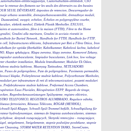
Csatornahullám-öblítőcsappantyú
,
Csatornahullám-öblítődob
,
CSO
our la retenue des flottants sur les seuils des déversoirs ou des bassins
OUR SEUIL DÉVERSANT
,
depositos de retencion
,
Descarregador de
enaje urbano sostenible
,
drenajeurbanosostenible
,
drenazhnye moduli
,
,
Duzzasztómű
,
easypit
,
echelon
,
Échelon en polypropylène courbe
,
Bacaları
,
elektrik menhol
,
Elektrik Plastik Menholler
,
EN13101
,
iaires et autoroutières
,
fibre à la maison (FTTH)
,
Fibre to the Home
,
gradini
,
Gradini alla marinara
,
Gradini in acciaio rivestiti in
andhole for Buried Network.
,
Handhole for FTTH
,
Handhole for FTTP
,
on cell
,
Infrastructures télécoms
,
Infrastrutture per Reti a Fibra Ottica
,
Iron
abelkum for optiske fiberkabler
,
Kabelkummer
,
Kabelová šachta
,
kabelové
ČNO
,
Klapa spłukująca
,
Klapa zwrotna
,
klapy zwrotne
,
Komorové Zekany
,
impiador autobasculante
,
limpiador basculantes
,
Link box
,
low voltage
ter chamber installation
,
Modula brøndkammer
,
Modular Ek Odası
,
ułowa studnia kablowa
,
Muanyag Tiztitoakna
,
NETEJADORS
en
,
Pasos de polipropileno
,
Pate de polipropileno
,
Pavimento permeable
,
lovoucí klapka
,
Polietylenowe studnie kablowe
,
Polycarbonate Manholes
,
 modulari per infrastrutture di reti di telecomunicazioni
,
pozzetti modulari
to
,
Prefabrykowane studnie kablowe
,
Preformed Access Chambers
,
upération Eaux Pluviales
,
Récupération EEPP
,
Regards de tirage
,
becken
,
Regenbeckenausrüstungen Spülsysteme
,
registro eléctrico
,
STRO TELEFONICO
,
REGISTROS ALUMBRADO
,
Regulace odtoku
,
éseaux ferroviaires
,
Réseaux Télécoms
,
RÖGAR (MENHOL)
,
Schwall-Spül-Klappe
,
Schwall-Spül-Trommel befüllt
,
Schwallspülung für
rateur hydrodynamique
,
sistemas de limpieza autobasculantes
,
sistemas
wychyłowe
,
skrzynek rozsączających
,
Skrzynki retencyjno - rozsączające
,
bügel
,
steigelement
,
Steigelemente
,
stopnie podwójne powlekane
,
stopnie
wer Cleansing
,
STORM WATER RETENTION TANKS
,
StormCrates
,