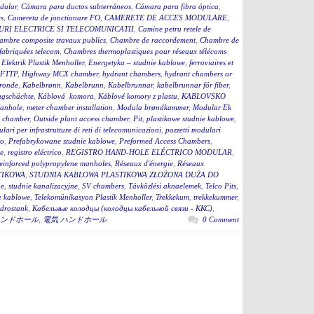
dular
,
Cámara para ductos subterráneos
,
Cámara para fibra óptica
,
s
,
Camereta de jonctionare FO
,
CAMERETE DE ACCES MODULARE
,
RI ELECTRICE SI TELECOMUNICATII
,
Camine petru retele de
ambre composite travaux publics
,
Chambre de raccordement
,
Chambre de
fabriquées telecom
,
Chambres thermoplastiques pour réseaux télécoms
,
Elektrik Plastik Menholler
,
Energetyka – studnie kablowe
,
ferroviaires et
 FTTP
,
Highway MCX chamber
,
hydrant chambers
,
hydrant chambers or
ronde
,
Kabelbrønn
,
Kabelbrunn
,
Kabelbrunnar
,
kabelbrunnar för fiber
,
ugschächte
,
Káblová komora
,
Káblové komory z plastu
,
KABLOVSKO
anhole
,
meter chamber installation
,
Modula brøndkammer
,
Modular Ek
 chamber
,
Outside plant access chamber
,
Pit
,
plastikowe studnie kablowe
,
lari per infrastrutture di reti di telecomunicazioni
,
pozzetti modulari
to
,
Prefabrykowane studnie kablowe
,
Preformed Access Chambers
,
ge
,
registro eléctrico
,
REGISTRO HAND-HOLE ELÉCTRICO MODULAR
,
einforced polypropylene manholes
,
Réseaux d'énergie
,
Réseaux
TIKOWA
,
STUDNIA KABLOWA PLASTIKOWA ZŁOŻONA DUŻA DO
ne
,
studnie kanalizacyjne
,
SV chambers
,
Távközlési aknaelemek
,
Telco Pits
,
e kablowe
,
Telekomünikasyon Plastik Menholler
,
Trekkekum
,
trekkekummer
,
drostank
,
Кабельные колодцы (колодцы кабельной связи - ККС)
,
ンドホール
,
電気 ハンドホール
0 Comment