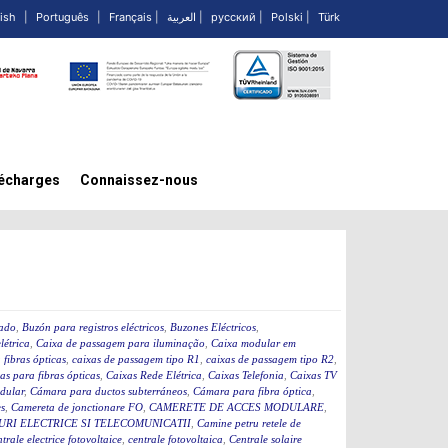
ish
|
Português
|
Français
|
العربية
|
русский
|
Polski
|
Türk
écharges
Connaissez-nous
cado
,
Buzón para registros eléctricos
,
Buzones Eléctricos
,
létrica
,
Caixa de passagem para iluminação
,
Caixa modular em
fibras ópticas
,
caixas de passagem tipo R1
,
caixas de passagem tipo R2
,
as para fibras ópticas
,
Caixas Rede Elétrica
,
Caixas Telefonia
,
Caixas TV
dular
,
Cámara para ductos subterráneos
,
Cámara para fibra óptica
,
s
,
Camereta de jonctionare FO
,
CAMERETE DE ACCES MODULARE
,
RI ELECTRICE SI TELECOMUNICATII
,
Camine petru retele de
ntrale electrice fotovoltaice
,
centrale fotovoltaica
,
Centrale solaire