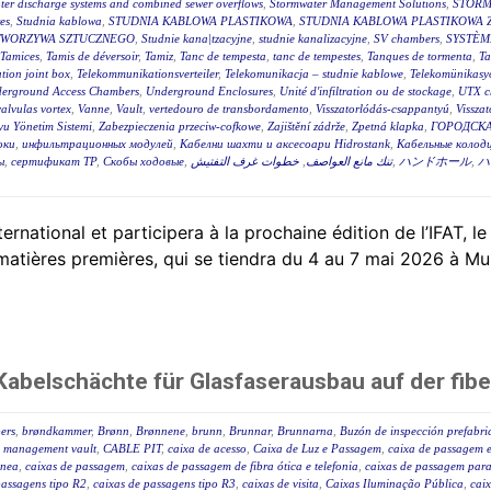
ter discharge systems and combined sewer overflows
,
Stormwater Management Solutions
,
STORM
es
,
Studnia kablowa
,
STUDNIA KABLOWA PLASTIKOWA
,
STUDNIA KABLOWA PLASTIKOWA 
TWORZYWA SZTUCZNEGO
,
Studnie kana|tzacyjne
,
studnie kanalizacyjne
,
SV chambers
,
SYSTÈM
Tamices
,
Tamis de déversoir
,
Tamiz
,
Tanc de tempesta
,
tanc de tempestes
,
Tanques de tormenta
,
T
tion joint box
,
Telekommunikationsverteiler
,
Telekomunikacja – studnie kablowe
,
Telekomünikasyo
erground Access Chambers
,
Underground Enclosures
,
Unité d'infiltration ou de stockage
,
UTX c
valvulas vortex
,
Vanne
,
Vault
,
vertedouro de transbordamento
,
Visszatorlódás-csappantyú
,
Vissza
u Yönetim Sistemi
,
Zabezpieczenia przeciw-cofkowe
,
Zajištění zádrže
,
Zpetná klapka
,
ГОРОДСКА
оки
,
инфильтрационных модулей
,
Кабелни шахти и аксесоари Hidrostank
,
Кабельные колодц
ы
,
сертификат ТР
,
Скобы ходовые
,
خطوات غرف التفتيش
,
تنك مانع العواصف
,
ハンドホール
,
ハ
tional et participera à la prochaine édition de l’IFAT, le
 matières premières, qui se tiendra du 4 au 7 mai 2026 à Mu
abelschächte für Glasfaserausbau auf der fibe
ers
,
brøndkammer
,
Brønn
,
Brønnene
,
brunn
,
Brunnar
,
Brunnarna
,
Buzón de inspección prefabr
 management vault
,
CABLE PIT
,
caixa de acesso
,
Caixa de Luz e Passagem
,
caixa de passagem e
ânea
,
caixas de passagem
,
caixas de passagem de fibra ótica e telefonia
,
caixas de passagem para 
passagens tipo R2
,
caixas de passagens tipo R3
,
caixas de visita
,
Caixas Iluminação Pública
,
caix