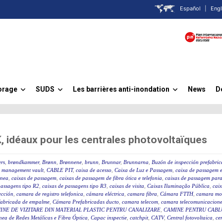
Español
|
Engl
orage
SUDS
Les barrières anti-inondation
News
D
»
»
»
idéaux pour les centrales photovoltaïques
rs
,
brøndkammer
,
Brønn
,
Brønnene
,
brunn
,
Brunnar
,
Brunnarna
,
Buzón de inspección prefabri
 management vault
,
CABLE PIT
,
caixa de acesso
,
Caixa de Luz e Passagem
,
caixa de passagem e
ânea
,
caixas de passagem
,
caixas de passagem de fibra ótica e telefonia
,
caixas de passagem para 
passagens tipo R2
,
caixas de passagens tipo R3
,
caixas de visita
,
Caixas Iluminação Pública
,
caix
ección
,
camara de registro telefonica
,
cámara eléctrica
,
camara fibra
,
Cámara FTTH
,
camara mo
fabricada de empalme
,
Cámara Prefabricadas ducto
,
camara telecom
,
camara telecomunicacione
INE DE VIZITARE DIN MATERIAL PLASTIC PENTRU CANALIZARE
,
CAMINE PENTRU CABLU
ea de Redes Metálicas e Fibra Óptica
,
Capac inspectie
,
catchpit
,
CATV
,
Central fotovoltaica
,
ce