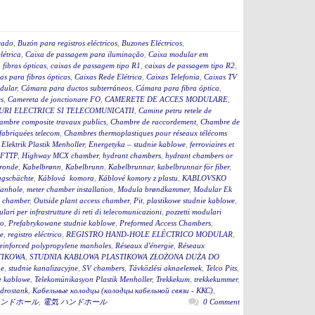
cado
,
Buzón para registros eléctricos
,
Buzones Eléctricos
,
létrica
,
Caixa de passagem para iluminação
,
Caixa modular em
fibras ópticas
,
caixas de passagem tipo R1
,
caixas de passagem tipo R2
,
as para fibras ópticas
,
Caixas Rede Elétrica
,
Caixas Telefonia
,
Caixas TV
dular
,
Cámara para ductos subterráneos
,
Cámara para fibra óptica
,
s
,
Camereta de jonctionare FO
,
CAMERETE DE ACCES MODULARE
,
RI ELECTRICE SI TELECOMUNICATII
,
Camine petru retele de
ambre composite travaux publics
,
Chambre de raccordement
,
Chambre de
fabriquées telecom
,
Chambres thermoplastiques pour réseaux télécoms
,
Elektrik Plastik Menholler
,
Energetyka – studnie kablowe
,
ferroviaires et
 FTTP
,
Highway MCX chamber
,
hydrant chambers
,
hydrant chambers or
ronde
,
Kabelbrønn
,
Kabelbrunn
,
Kabelbrunnar
,
kabelbrunnar för fiber
,
ugschächte
,
Káblová komora
,
Káblové komory z plastu
,
KABLOVSKO
anhole
,
meter chamber installation
,
Modula brøndkammer
,
Modular Ek
 chamber
,
Outside plant access chamber
,
Pit
,
plastikowe studnie kablowe
,
lari per infrastrutture di reti di telecomunicazioni
,
pozzetti modulari
to
,
Prefabrykowane studnie kablowe
,
Preformed Access Chambers
,
ge
,
registro eléctrico
,
REGISTRO HAND-HOLE ELÉCTRICO MODULAR
,
einforced polypropylene manholes
,
Réseaux d'énergie
,
Réseaux
TIKOWA
,
STUDNIA KABLOWA PLASTIKOWA ZŁOŻONA DUŻA DO
ne
,
studnie kanalizacyjne
,
SV chambers
,
Távközlési aknaelemek
,
Telco Pits
,
e kablowe
,
Telekomünikasyon Plastik Menholler
,
Trekkekum
,
trekkekummer
,
drostank
,
Кабельные колодцы (колодцы кабельной связи - ККС)
,
ンドホール
,
電気 ハンドホール
0 Comment