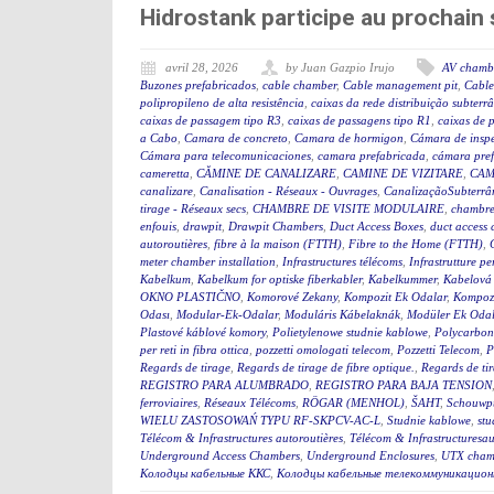
Hidrostank participe au prochai
avril 28, 2026
by Juan Gazpio Irujo
AV chamb
Buzones prefabricados
,
cable chamber
,
Cable management pit
,
Cable
polipropileno de alta resistência
,
caixas da rede distribuição subterr
caixas de passagem tipo R3
,
caixas de passagens tipo R1
,
caixas de 
a Cabo
,
Camara de concreto
,
Camara de hormigon
,
Cámara de insp
Cámara para telecomunicaciones
,
camara prefabricada
,
cámara pre
cameretta
,
CĂMINE DE CANALIZARE
,
CAMINE DE VIZITARE
,
CAM
canalizare
,
Canalisation - Réseaux - Ouvrages
,
CanalizaçãoSubterrân
tirage - Réseaux secs
,
CHAMBRE DE VISITE MODULAIRE
,
chambre
enfouis
,
drawpit
,
Drawpit Chambers
,
Duct Access Boxes
,
duct access
autoroutières
,
fibre à la maison (FTTH)
,
Fibre to the Home (FTTH)
,
meter chamber installation
,
Infrastructures télécoms
,
Infrastrutture pe
Kabelkum
,
Kabelkum for optiske fiberkabler
,
Kabelkummer
,
Kabelová
OKNO PLASTIČNO
,
Komorové Zekany
,
Kompozit Ek Odalar
,
Kompozi
Odası
,
Modular-Ek-Odalar
,
Moduláris Kábelaknák
,
Modüler Ek Odal
Plastové káblové komory
,
Polietylenowe studnie kablowe
,
Polycarbon
per reti in fibra ottica
,
pozzetti omologati telecom
,
Pozzetti Telecom
,
P
Regards de tirage
,
Regards de tirage de fibre optique.
,
Regards de tir
REGISTRO PARA ALUMBRADO
,
REGISTRO PARA BAJA TENSION
ferroviaires
,
Réseaux Télécoms
,
RÖGAR (MENHOL)
,
ŠAHT
,
Schouwp
WIELU ZASTOSOWAŃ TYPU RF-SKPCV-AC-L
,
Studnie kablowe
,
stu
Télécom & Infrastructures autoroutières
,
Télécom & Infrastructuresau
Underground Access Chambers
,
Underground Enclosures
,
UTX cham
Колодцы кабельные ККС
,
Колодцы кабельные телекоммуникацион