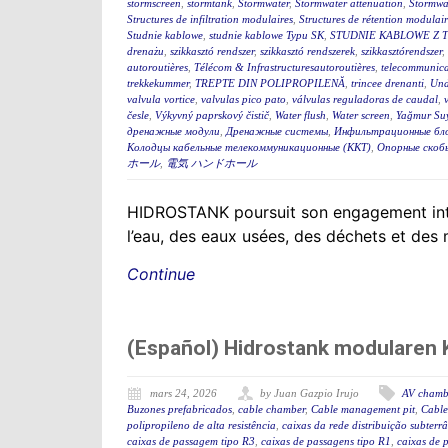
stormscreen
,
stormtank
,
Stormwater
,
Stormwater attenuation
,
Stormwa
Structures de infiltration modulaires
,
Structures de rétention modulair
Studnie kablowe
,
studnie kablowe Typu SK
,
STUDNIE KABLOWE Z 
drenażu
,
szikkasztó rendszer
,
szikkasztó rendszerek
,
szikkasztórendszer
,
autoroutières
,
Télécom & Infrastructuresautoroutières
,
telecommunica
trekkekummer
,
TREPTE DIN POLIPROPILENĂ
,
trincee drenanti
,
Und
valvula vortice
,
valvulas pico pato
,
válvulas reguladoras de caudal
,
česle
,
Výkyvný paprskový čistič
,
Water flush
,
Water screen
,
Yağmur Suy
дренажные модули
,
Дренажные системы
,
Инфильтрационные бл
Колодцы кабельные телекоммуникационные (ККТ)
,
Опорные скоб
ホール
,
電気 ハンドホール
HIDROSTANK poursuit son engagement interna
l’eau, des eaux usées, des déchets et des
Continue
(Español) Hidrostank modularen K
mars 24, 2026
by Juan Gazpio Irujo
AV chamb
Buzones prefabricados
,
cable chamber
,
Cable management pit
,
Cable
polipropileno de alta resistência
,
caixas da rede distribuição subterr
caixas de passagem tipo R3
,
caixas de passagens tipo R1
,
caixas de 