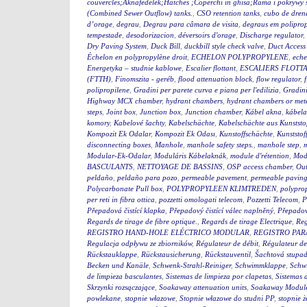
couvercles;Aknafedelek;Hatches ;Coperchi in ghisa;Rama i pokry
(Combined Sewer Outflow) tanks.
,
CSO retention tanks
,
cubo de dren
d’orage
,
degrau
,
Degrau para câmara de visita
,
degraus em polipro
tempestade
,
desodorizacion
,
déversoirs d'orage
,
Discharge regulator
,
Dry Paving System
,
Duck Bill
,
duckbill style check valve
,
Duct Access
Échelon en polypropylène droit
,
ECHELON POLYPROPYLENE
,
eche
Energetyka – studnie kablowe
,
Escalier flottant
,
ESCALIERS FLOTTA
(FTTH)
,
Finomszita - geréb
,
flood attenuation block
,
flow regulator
,
polipropilene
,
Gradini per parete curva e piana per l'edilizia
,
Gradini
Highway MCX chamber
,
hydrant chambers
,
hydrant chambers or mete
steps
,
Joint box
,
Junction box
,
Junction chamber
,
Kábel akna
,
kábel
komory
,
Kabelové šachty
,
Kabelschächte
,
Kabelschächte aus Kunststo
Kompozit Ek Odalar
,
Kompozit Ek Odası
,
Kunstoffschächte
,
Kunststof
disconnecting boxes
,
Manhole
,
manhole safety steps.
,
manhole step
,
m
Modular-Ek-Odalar
,
Moduláris Kábelaknák
,
module d'rétention
,
Modu
BASCULANTS
,
NETTOYAGE DE BASSINS
,
OSP access chamber
,
Out
peldaño
,
peldaño para pozo
,
permeable pavement
,
permeable pavin
Polycarbonate Pull box
,
POLYPROPYLEEN KLIMTREDEN
,
polyprop
per reti in fibra ottica
,
pozzetti omologati telecom
,
Pozzetti Telecom
,
P
Přepadová čistící klapka
,
Přepadový čistící válec naplněný
,
Přepadový
Regards de tirage de fibre optique.
,
Regards de tirage Electrique
,
Reg
REGISTRO HAND-HOLE ELÉCTRICO MODULAR
,
REGISTRO PA
Regulacja odpływu ze zbiorników
,
Régulateur de débit
,
Régulateur de
Rückstauklappe
,
Rückstausicherung
,
Rückstauventil
,
Šachtová stupad
Becken und Kanäle
,
Schwenk-Strahl-Reiniger
,
Schwimmklappe
,
Schw
de limpieza basculantes
,
Sistemas de limpieza por clapetas
,
Sistemas 
Skrzynki rozsączające
,
Soakaway attenuation units
,
Soakaway Modul
powlekane
,
stopnie włazowe
,
Stopnie włazowe do studni PP
,
stopnie ż