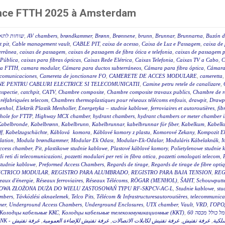
rence FTTH 2025 à Amsterdam
שוחות לתאי
,
AV chambers
,
brøndkammer
,
Brønn
,
Brønnene
,
brunn
,
Brunnar
,
Brunnarna
,
Buzón d
 pit
,
Cable management vault
,
CABLE PIT
,
caixa de acesso
,
Caixa de Luz e Passagem
,
caixa de 
terrânea
,
caixas de passagem
,
caixas de passagem de fibra ótica e telefonia
,
caixas de passagem p
 Pública
,
caixas para fibras ópticas
,
Caixas Rede Elétrica
,
Caixas Telefonia
,
Caixas TV a Cabo
,
C
a FTTH
,
camara modular
,
Cámara para ductos subterráneos
,
Cámara para fibra óptica
,
Cámara
ecomunicaciones
,
Camereta de jonctionare FO
,
CAMERETE DE ACCES MODULARE
,
cameretta
E PENTRU CABLURI ELECTRICE SI TELECOMUNICATII
,
Camine petru retele de canalizare
,
nspectie
,
catchpit
,
CATV
,
Chambre composite
,
Chambre composite travaux publics
,
Chambre de r
réfabriquées telecom
,
Chambres thermoplastiques pour réseaux télécoms enfouis
,
drawpit
,
Drawp
menhol
,
Elektrik Plastik Menholler
,
Energetyka – studnie kablowe
,
ferroviaires et autoroutières
,
fib
hole for FTTP
,
Highway MCX chamber
,
hydrant chambers
,
hydrant chambers or meter chamber in
Kabelbronde
,
Kabelbrønn
,
Kabelbrunn
,
Kabelbrunnar
,
kabelbrunnar för fiber
,
Kabelkum
,
Kabelku
ff
,
Kabelzugschächte
,
Káblová komora
,
Káblové komory z plastu
,
Komorové Zekany
,
Kompozit E
lation
,
Modula brøndkammer
,
Modular Ek Odası
,
Modular-Ek-Odalar
,
Moduláris Kábelaknák
,
M
access chamber
,
Pit
,
plastikowe studnie kablowe
,
Plastové káblové komory
,
Polietylenowe studnie 
di reti di telecomunicazioni
,
pozzetti modulari per reti in fibra ottica
,
pozzetti omologati telecom
,
studnie kablowe
,
Preformed Access Chambers
,
Regards de tirage
,
Regards de tirage de fibre opti
ÉCTRICO MODULAR
,
REGISTRO PARA ALUMBRADO
,
REGISTRO PARA BAJA TENSION
,
REG
eaux d'énergie
,
Réseaux ferroviaires
,
Réseaux Télécoms
,
RÖGAR (MENHOL)
,
ŠAHT
,
Schouwputt
OWA ZŁOŻONA DUŻA DO WIELU ZASTOSOWAŃ TYPU RF-SKPCV-AC-L
,
Studnie kablowe
,
stu
mbers
,
Távközlési aknaelemek
,
Telco Pits
,
Télécom & Infrastructuresautoroutières
,
telecommunicat
mer
,
Underground Access Chambers
,
Underground Enclosures
,
UTX chamber
,
Vault
,
VRD
,
ГОРО
Колодцы кабельные ККС
,
Колодцы кабельные телекоммуникационные (ККТ)
,
غرفة تفتيش
,
غرفة تفتيش للإضاءة العمومية
,
غرفة تفتيش لكابلات الاتصالات
,
غرفة تفتيش
,
سلكية