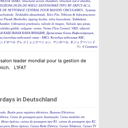
WATER TANKS
,
Structural access chambers
,
Structure nid d’abeilles
,
ZŁOŻONA DUŻA DO WIELU ZASTOSOWAŃ TYPU RF-SKPCV-AC-L
,
E DE NETTOYAGE CENTRAL POUR BASSINS CIRCULAIRES.
,
Systemy
auchwände
,
Távközlési aknaelemek
,
Telco Pits
,
Télécom & Infrastructures
n Plastik Menholler
,
tipping bucket
,
tolva basculante
,
Trekkekum
,
hamber
,
Uzbrojenie przelewów
,
valvole di ritegno
,
Valvula tipo pinza
,
torlódás-gátlók
,
volquete
,
vortex
,
Vortex Flow Control
,
VRD
,
výkyvné
Я КАБЕЛЬНАЯ КАНАЛИЗАЦИЯ
,
Дренажные блоки Инфильтрация.
,
ы (колодцы кабельной связи - ККС)
,
Колодцы кабельные ККС
,
ンドホール テレコミュニケーション
,
マンホール
,
モジュラーハンド
0 Comment
 salon leader mondial pour la gestion de
nich. L’IFAT
rdays in Deutschland
icado
,
Buzón para registros eléctricos
,
Buzones Eléctricos
,
létrica
,
Caixa de passagem para iluminação
,
Caixa modular em
fibras ópticas
,
caixas de passagem tipo R1
,
caixas de passagem tipo R2
,
as para fibras ópticas
,
Caixas Rede Elétrica
,
Caixas Telefonia
,
Caixas TV