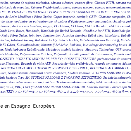
ección
,
camara de registro telefonica
,
cámara eléctrica
,
camara fibra
,
Cámara FTTH
,
camara mo
fabricada de empalme
,
Cámara Prefabricadas ducto
,
camara telecom
,
camara telecomunicacione
INE DE VIZITARE DIN MATERIAL PLASTIC PENTRU CANALIZARE
,
CAMINE PENTRU CABLU
ea de Redes Metálicas e Fibra Óptica
,
Capac inspectie
,
catchpit
,
CATV
,
Chambre composite
,
Ch
-de-visite-modulaire-en-polycarbonate
,
chambres d’équipement pour eau potable
,
chambres pré
 chamber
,
duct access chambers
,
easypit
,
Ek Odalari
,
Ek Odasi
,
Elektrik Bacaları
,
elektrik menhol
Grade Level Boxes
,
Handhole
,
Handhole for Buried Network.
,
Handhole for FTTH
,
Handhole for
r Reti a Fibra Ottica
,
Joint box
,
Junction box
,
Junction chamber
,
Kábel akna
,
kábelakna
,
Kabelb
 šachta
,
kabelové komory
,
Kabelové šachty
,
Kabelschächte
,
Kabelschächte aus Kunststoff
,
Kabelz
t Ek Odası
,
Kunstoffschächte
,
Kunststoff-Schächte
,
Link box
,
low voltage disconnecting boxes
,
M
ar
,
Modulopbygget Kabelbronde
,
Modułowa studnia kablowa
,
Muanyag Tiztitoakna
,
OSP access
ate Manholes
,
Polycarbonate Pull box
,
Polyvault
,
Pozzetti
,
pozzetti di distribuzione
,
Pozzetti modu
OZZETTO
,
POZZETTO MODULARE PER F.O
,
POZZETTO TELECOM
,
prefabricados de concre
age Electrique
,
Regards de visite AEP
,
Regards de visite préfabriqués
,
regards ventouse et vidan
,
REGISTRO PARA MEDIA TENSION
,
REGISTRO TELEFONICO
,
REGISTROS ALUMBRADO
,
r
utten
,
Seksjonsbrønn
,
Structural access chambers
,
Studnia kablowa
,
STUDNIA KABLOWA PLAS
dnie kablowe Typu SK
,
STUDNIE KABLOWE Z TWORZYWA SZTUCZNEGO
,
Studnie kana|tzacyj
toroutières
,
telecommunication joint box
,
Telekommunikationsverteiler
,
Telekomunikacja – studni
ber
,
Vault
,
VRD
,
ГОРОДСКАЯ КАБЕЛЬНАЯ КАНАЛИЗАЦИЯ
,
Кабелни шахти и аксесоари Hi
ные (ККТ)
,
ハンドホール
,
ハンドホール テレコミュニケーション
,
マンホール
,
モジュラーハ
ble en Espagnol Européen.