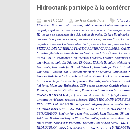
Hidrostank participe à la confé
mars 17, 2025
by Juan Gazpio Irujo
"
,
" בקרה
Eléctricos
,
Buzones prefabricados
,
cable chamber
,
Cable management
em polipropileno de alta resistência
,
caixas da rede distribuição sub
R2
,
caixas de passagens tipo R3
,
caixas de visita
,
Caixas Iluminação
camara de registro telefonica
,
cámara eléctrica
,
camara fibra
,
Cámar
empalme
,
Cámara Prefabricadas ducto
,
camara telecom
,
camara tel
VIZITARE DIN MATERIAL PLASTIC PENTRU CANALIZARE
,
CAMIN
CanalizaçãoSubterrânea de Redes Metálicas e Fibra Óptica
,
Capac i
MODULAIRE
,
chambres d’équipement pour eau potable
,
chambres p
chambers
,
easypit
,
Ek Odalari
,
Ek Odasi
,
Elektrik Bacaları
,
elektrik 
Handhole
,
Handhole for Buried Network.
,
Handhole for FTTH
,
Hand
Joint box
,
Junction box
,
Junction chamber
,
Kábel akna
,
kábelakna
,
komory
,
Kabelové šachty
,
Kabelschächte
,
Kabelschächte aus Kunststo
box
,
low voltage disconnecting boxes
,
Manhole
,
meter chamber instal
kablowa
,
Muanyag Tiztitoakna
,
OSP access chamber
,
Outside plant 
Pozzetti
,
pozzetti di distribuzione
,
Pozzetti modulari per infrastrutture 
POZZETTO TELECOM
,
prefabricados de concreto
,
Prefabrykowane 
ventouse et vidange
,
registro eléctrico
,
REGISTRO HAND-HOLE EL
REGISTROS ALUMBRADO
,
reinforced polypropylene manholes
,
Rés
STUDNIA KABLOWA PLASTIKOWA
,
STUDNIA KABLOWA PLASTIK
SZTUCZNEGO
,
Studnie kana|tzacyjne
,
studnie kanalizacyjne
,
SV cha
kablowe
,
Telekomünikasyon Plastik Menholler
,
Trekkekum
,
trekkekum
Hidrostank
,
Кабельные колодцы (колодцы кабельной связи - ККС)
,
,
HIDROSTANK - שוחות מתאי בקרה