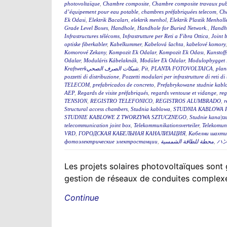
photovoltaïque
,
Chambre composite
,
Chambre composite travaux pub
d’équipement pour eau potable
,
chambres préfabriquées telecom
,
Cha
Ek Odasi
,
Elektrik Bacaları
,
elektrik menhol
,
Elektrik Plastik Menholl
Grade Level Boxes
,
Handhole
,
Handhole for Buried Network.
,
Handh
Infrastructures télécoms
,
Infrastrutture per Reti a Fibra Ottica
,
Joint 
optiske fiberkabler
,
Kabelkummer
,
Kabelová šachta
,
kabelové komory
Komorové Zekany
,
Kompozit Ek Odalar
,
Kompozit Ek Odası
,
Kunstoff
Odalar
,
Moduláris Kábelaknák
,
Modüler Ek Odalar
,
Modulopbygget 
Kraftwerkشبكات الصرف الصحي
,
Pit
,
PLANTA FOTOVOLTAICA
,
plan
pozzetti di distribuzione
,
Pozzetti modulari per infrastrutture di reti d
TELECOM
,
prefabricados de concreto
,
Prefabrykowane studnie kabl
AEP
,
Regards de visite préfabriqués
,
regards ventouse et vidange
,
reg
TENSION
,
REGISTRO TELEFONICO
,
REGISTROS ALUMBRADO
,
r
Structural access chambers
,
Studnia kablowa
,
STUDNIA KABLOWA 
STUDNIE KABLOWE Z TWORZYWA SZTUCZNEGO
,
Studnie kana|tz
telecommunication joint box
,
Telekommunikationsverteiler
,
Telekomun
VRD
,
ГОРОДСКАЯ КАБЕЛЬНАЯ КАНАЛИЗАЦИЯ
,
Кабелни шахти 
фотоэлектрические электростанции
,
محطة للطاقة الشمسية
,
ハ
Les projets solaires photovoltaïques sont g
gestion de réseaux de conduites complexes
Continue