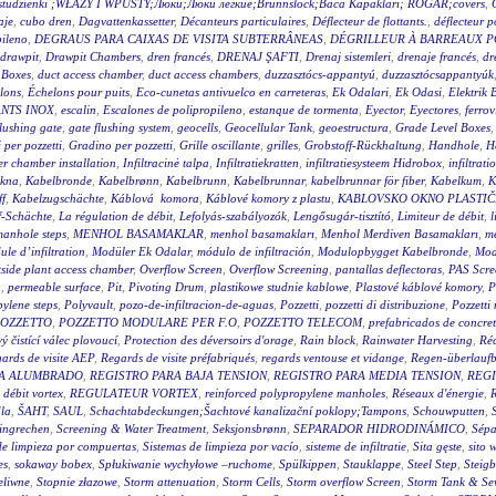
wy studzienki ;WŁAZY I WPUSTY;Люки;Люки легкие;Brunnslock;Baca Kapakları; RÖGAR;covers
,
aje
,
cubo dren
,
Dagvattenkassetter
,
Décanteurs particulaires
,
Déflecteur de flottants.
,
déflecteur p
pileno
,
DEGRAUS PARA CAIXAS DE VISITA SUBTERRÂNEAS
,
DÉGRILLEUR À BARREAUX P
drawpit
,
Drawpit Chambers
,
dren francés
,
DRENAJ ŞAFTI
,
Drenaj sistemleri
,
drenaje francés
,
dr
 Boxes
,
duct access chamber
,
duct access chambers
,
duzzasztócs-appantyú
,
duzzasztócsappantyúk
lons
,
Échelons pour puits
,
Eco-cunetas antivuelco en carreteras
,
Ek Odalari
,
Ek Odasi
,
Elektrik 
NTS INOX
,
escalin
,
Escalones de polipropileno
,
estanque de tormenta
,
Eyector
,
Eyectores
,
ferrov
flushing gate
,
gate flushing system
,
geocells
,
Geocellular Tank
,
geoestructura
,
Grade Level Boxes
 per pozzetti
,
Gradino per pozzetti
,
Grille oscillante
,
grilles
,
Grobstoff-Rückhaltung
,
Handhole
,
H
r chamber installation
,
Infiltracinė talpa
,
Infiltratiekratten
,
infiltratiesysteem Hidrobox
,
infiltrati
akna
,
Kabelbronde
,
Kabelbrønn
,
Kabelbrunn
,
Kabelbrunnar
,
kabelbrunnar för fiber
,
Kabelkum
,
K
ff
,
Kabelzugschächte
,
Káblová komora
,
Káblové komory z plastu
,
KABLOVSKO OKNO PLASTI
f-Schächte
,
La régulation de débit
,
Lefolyás-szabályozók
,
Lengősugár-tisztító
,
Limiteur de débit
,
l
anhole steps
,
MENHOL BASAMAKLAR
,
menhol basamakları
,
Menhol Merdiven Basamakları
,
me
le d’infiltration
,
Modüler Ek Odalar
,
módulo de infiltración
,
Modulopbygget Kabelbronde
,
Mod
side plant access chamber
,
Overflow Screen
,
Overflow Screening
,
pantallas deflectoras
,
PAS Scre
g
,
permeable surface
,
Pit
,
Pivoting Drum
,
plastikowe studnie kablowe
,
Plastové káblové komory
,
P
ylene steps
,
Polyvault
,
pozo-de-infiltracion-de-aguas
,
Pozzetti
,
pozzetti di distribuzione
,
Pozzetti
OZZETTO
,
POZZETTO MODULARE PER F.O
,
POZZETTO TELECOM
,
prefabricados de concre
 čistící válec plovoucí
,
Protection des déversoirs d'orage
,
Rain block
,
Rainwater Harvesting
,
Réc
ards de visite AEP
,
Regards de visite préfabriqués
,
regards ventouse et vidange
,
Regen-überlauf
RA ALUMBRADO
,
REGISTRO PARA BAJA TENSION
,
REGISTRO PARA MEDIA TENSION
,
REGI
 débit vortex
,
REGULATEUR VORTEX
,
reinforced polypropylene manholes
,
Réseaux d'énergie
,
R
la
,
ŠAHT
,
SAUL
,
Schachtabdeckungen;Šachtové kanalizační poklopy;Tampons
,
Schouwputten
,
ingrechen
,
Screening & Water Treatment
,
Seksjonsbrønn
,
SEPARADOR HIDRODINÁMICO
,
Sépa
de limpieza por compuertas
,
Sistemas de limpieza por vacío
,
sisteme de infiltratie
,
Sita gęste
,
sito 
es
,
sokaway bobex
,
Spłukiwanie wychyłowe –ruchome
,
Spülkippen
,
Stauklappe
,
Steel Step
,
Steig
eliwne
,
Stopnie złazowe
,
Storm attenuation
,
Storm Cells
,
Storm overflow Screen
,
Storm Tank & Se