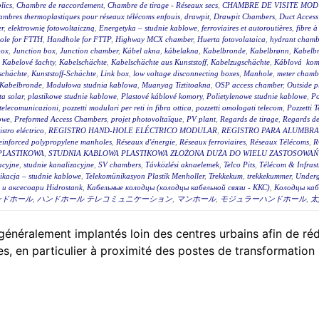
lics
,
Chambre de raccordement
,
Chambre de tirage - Réseaux secs
,
CHAMBRE DE VISITE MOD
mbres thermoplastiques pour réseaux télécoms enfouis
,
drawpit
,
Drawpit Chambers
,
Duct Access
er
,
elektrownię fotowoltaiczną
,
Energetyka – studnie kablowe
,
ferroviaires et autoroutières
,
fibre 
ole for FTTH
,
Handhole for FTTP
,
Highway MCX chamber
,
Huerta fotovolataica
,
hydrant chambe
box
,
Junction box
,
Junction chamber
,
Kábel akna
,
kábelakna
,
Kabelbronde
,
Kabelbrønn
,
Kabelb
,
Kabelové šachty
,
Kabelschächte
,
Kabelschächte aus Kunststoff
,
Kabelzugschächte
,
Káblová kom
schächte
,
Kunststoff-Schächte
,
Link box
,
low voltage disconnecting boxes
,
Manhole
,
meter chambe
Kabelbronde
,
Modułowa studnia kablowa
,
Muanyag Tiztitoakna
,
OSP access chamber
,
Outside p
ta solar
,
plastikowe studnie kablowe
,
Plastové káblové komory
,
Polietylenowe studnie kablowe
,
Po
i telecomunicazioni
,
pozzetti modulari per reti in fibra ottica
,
pozzetti omologati telecom
,
Pozzetti 
owe
,
Preformed Access Chambers
,
projet photovoltaïque
,
PV plant
,
Regards de tirage
,
Regards de 
istro eléctrico
,
REGISTRO HAND-HOLE ELÉCTRICO MODULAR
,
REGISTRO PARA ALUMBR
einforced polypropylene manholes
,
Réseaux d'énergie
,
Réseaux ferroviaires
,
Réseaux Télécoms
,
R
PLASTIKOWA
,
STUDNIA KABLOWA PLASTIKOWA ZŁOŻONA DUŻA DO WIELU ZASTOSOWAŃ 
acyjne
,
studnie kanalizacyjne
,
SV chambers
,
Távközlési aknaelemek
,
Telco Pits
,
Télécom & Infrast
ikacja – studnie kablowe
,
Telekomünikasyon Plastik Menholler
,
Trekkekum
,
trekkekummer
,
Underg
и аксесоари Hidrostank
,
Кабельные колодцы (колодцы кабельной связи - ККС)
,
Колодцы каб
ンドホール
,
ハンドホール テレコミュニケーション
,
マンホール
,
モジュラーハンドホール
,
太
énéralement implantés loin des centres urbains afin de rédui
, en particulier à proximité des postes de transformation 