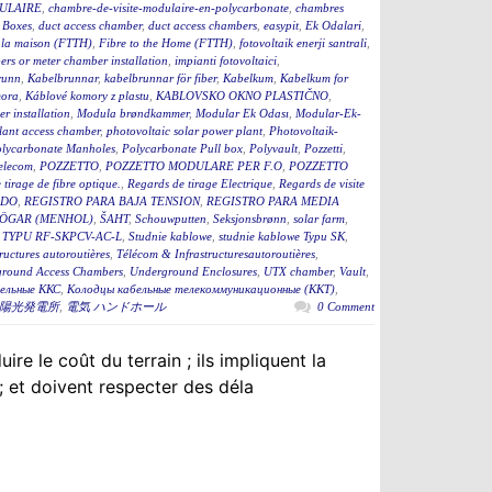
ULAIRE
,
chambre-de-visite-modulaire-en-polycarbonate
,
chambres
 Boxes
,
duct access chamber
,
duct access chambers
,
easypit
,
Ek Odalari
,
à la maison (FTTH)
,
Fibre to the Home (FTTH)
,
fotovoltaik enerji santrali
,
rs or meter chamber installation
,
impianti fotovoltaici
,
runn
,
Kabelbrunnar
,
kabelbrunnar för fiber
,
Kabelkum
,
Kabelkum for
ora
,
Káblové komory z plastu
,
KABLOVSKO OKNO PLASTIČNO
,
r installation
,
Modula brøndkammer
,
Modular Ek Odası
,
Modular-Ek-
lant access chamber
,
photovoltaic solar power plant
,
Photovoltaik-
lycarbonate Manholes
,
Polycarbonate Pull box
,
Polyvault
,
Pozzetti
,
Telecom
,
POZZETTO
,
POZZETTO MODULARE PER F.O
,
POZZETTO
tirage de fibre optique.
,
Regards de tirage Electrique
,
Regards de visite
ADO
,
REGISTRO PARA BAJA TENSION
,
REGISTRO PARA MEDIA
ÖGAR (MENHOL)
,
ŠAHT
,
Schouwputten
,
Seksjonsbrønn
,
solar farm
,
TYPU RF-SKPCV-AC-L
,
Studnie kablowe
,
studnie kablowe Typu SK
,
ructures autoroutières
,
Télécom & Infrastructuresautoroutières
,
round Access Chambers
,
Underground Enclosures
,
UTX chamber
,
Vault
,
ельные ККС
,
Колодцы кабельные телекоммуникационные (ККТ)
,
陽光発電所
,
電気 ハンドホール
0 Comment
re le coût du terrain ; ils impliquent la
; et doivent respecter des déla