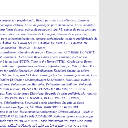
e inspección prefabricado
,
Buzón para registros eléctricos
,
Buzones
passagem elétrica
,
Caixa de passagem para iluminação
,
Caixa modular
ara fibras ópticas
,
caixas de passagens tipo R1
,
caixas de passagens tipo
amara de concreto
,
Camara de hormigon
,
Cámara de inspección
,
 para telecomunicaciones
,
camara prefabricada
,
cámara prefabricada de
,
CĂMINE DE CANALIZARE
,
CAMINE DE VIZITARE
,
CAMINE DE
Canalisation - Réseaux - Ouvrages
,
accordement
,
Chambre de tirage - Réseaux secs
,
CHAMBRE DE VISITE
it Chambers
,
Duct Access Boxes
,
duct access chamber
,
duct access
re à la maison (FTTH)
,
Fibre to the Home (FTTH)
,
Grade Level Boxes
,
stallation
,
Infrastructures télécoms
,
Infrastrutture per Reti a Fibra Ottica
,
m for optiske fiberkabler
,
Kabelkummer
,
Kabelová šachta
,
kabelové
k Odalar
,
Kompozit Ek Odası
,
Kunstoffschächte
,
Kunststoff-Schächte
,
Link
odüler Ek Odalar
,
Modulopbygget Kabelbronde
,
Modułowa studnia
kablowe
,
Polycarbonate Manholes
,
Polycarbonate Pull box
,
Polyvault
,
Pozzetti Telecom
,
POZZETTO
,
POZZETTO MODULARE PER F.O
,
que.
,
Regards de tirage Electrique
,
Regards de visite préfabriqués
,
regards
ISTRO PARA MEDIA TENSION
,
REGISTRO TELEFONICO
,
en
,
Seksjonsbrønn
,
Structural access chambers
,
Studnia kablowa
,
dnie kablowe Typu SK
,
STUDNIE KABLOWE Z TWORZYWA
ion joint box
,
Telekommunikationsverteiler
,
Telekomunikacja – studnie
ДСКАЯ КАБЕЛЬНАЯ КАНАЛИЗАЦИЯ
,
Кабелни шахти и аксесоари
תא הארקה כולל מכסה
,
תא בקרה לחשמל כולל מכסה 60 HIDROSTANK - שוחות מתאי בקרה
خطوط الأنابيب الكهربائية والاتصالات السلكية واللا
,
תא הארקה כולל מכסהB HIDROSTANK - שוחות מתאי בקרה