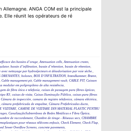
n Allemagne. ANGA COM est la principale
. Elle réunit les opérateurs de ré
efficace des bassins d’orage
,
Attenuation cells
,
Attenuation crates
,
ulator
,
bassin d’infiltration
,
bassin d’rétention
,
bassin de rétention
,
 avec nettoyage par hydroéjecteurs et désodorisation par voie sèche.
,
 DRENANTES
,
bolones
,
BOX D’INFILTRATION
,
brøndkammer
,
Brønn
,
,
Cable management pit
,
Cable management vault
,
CABLE PIT
,
Caisson
a modular em polipropileno de alta resistência
,
gem de fibra ótica e telefonia
,
caixas de passagem para fibras ópticas
,
 tipo R3
,
caixas de visita
,
Caixas Iluminação Pública
,
caixas para fibras
,
Cámara de inspección
,
camara de registro telefonica
,
cámara eléctrica
,
,
cámara prefabricada de empalme
,
Cámara Prefabricadas ducto
,
E VIZITARE
,
CAMINE DE VIZITARE DIN MATERIAL PLASTIC PENTRU
rages
,
CanalizaçãoSubterrânea de Redes Metálicas e Fibra Óptica
,
hambre de raccordement
,
Chambre de tirage - Réseaux secs
,
CHAMBRE
moplastiques pour réseaux télécoms enfouis
,
Check Element
,
Check Flap
,
ed Sewer Overflow Screens
,
concrete pavements
,