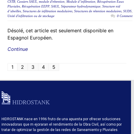
CSTB
,
Cassiers SAUL
,
module d'rétention
,
Module d’infiltration
,
Récupération Eaux
Pluviales
,
Récupération EEPP
,
SAUL
,
Séparateur hydrodynamique
,
Structure nid
d’abeilles
,
Structures de infiltration modulaires
,
Structures de rétention modulaires
,
SUDS
,
Unité d'infiltration ou de stockage
0 Comment
Désolé, cet article est seulement disponible en
Espagnol Européen.
Continue
1
2
3
4
5
HIDROSTANK nace en 1996 fruto de una apuesta por ofrecer soluciones
innovadoras que m ejoraran el rendimiento de la Obra Civil, así como por
tratar de optimizar la gestión de las redes de Saneamiento y Pluviales.