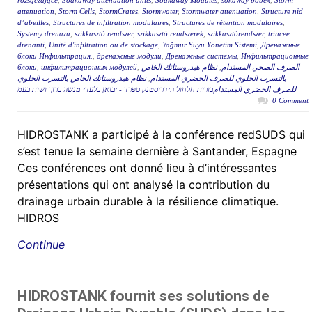
rozsączające
,
Soakaway attenuation units
,
Soakaway Modules
,
sokaway bobex
,
Storm
attenuation
,
Storm Cells
,
StormCrates
,
Stormwater
,
Stormwater attenuation
,
Structure nid
d’abeilles
,
Structures de infiltration modulaires
,
Structures de rétention modulaires
,
Systemy drenażu
,
szikkasztó rendszer
,
szikkasztó rendszerek
,
szikkasztórendszer
,
trincee
drenanti
,
Unité d'infiltration ou de stockage
,
Yağmur Suyu Yönetim Sistemi
,
Дренажные
блоки Инфильтрация.
,
дренажные модули
,
Дренажные системы
,
Инфильтрационные
блоки
,
инфильтрационных модулей
,
نظام هيدروستانك الخاص
,
الصرف الصحي المستدام
نظام هيدروستانك الخاص بالتسرب الخلوي
,
بالتسرب الخلوي للصرف الحضري المستدام
للصرف الحضري المستدامבורות חלחול הידרוסטנק ספרד - יבואן בלעדי מנשה ברוך ושות בעמ
0 Comment
HIDROSTANK a participé à la conférence redSUDS qui
s’est tenue la semaine dernière à Santander, Espagne
Ces conférences ont donné lieu à d’intéressantes
présentations qui ont analysé la contribution du
drainage urbain durable à la résilience climatique.
HIDROS
Continue
HIDROSTANK fournit ses solutions de