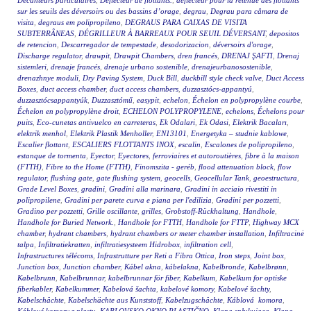
Décanteurs particulaires
,
Déflecteur de flottants.
,
déflecteur pour la retenue des flottants
sur les seuils des déversoirs ou des bassins d’orage
,
degrau
,
Degrau para câmara de
visita
,
degraus em polipropileno
,
DEGRAUS PARA CAIXAS DE VISITA
SUBTERRÂNEAS
,
DÉGRILLEUR À BARREAUX POUR SEUIL DÉVERSANT
,
depositos
de retencion
,
Descarregador de tempestade
,
desodorizacion
,
déversoirs d'orage
,
Discharge regulator
,
drawpit
,
Drawpit Chambers
,
dren francés
,
DRENAJ ŞAFTI
,
Drenaj
sistemleri
,
drenaje francés
,
drenaje urbano sostenible
,
drenajeurbanosostenible
,
drenazhnye moduli
,
Dry Paving System
,
Duck Bill
,
duckbill style check valve
,
Duct Access
Boxes
,
duct access chamber
,
duct access chambers
,
duzzasztócs-appantyú
,
duzzasztócsappantyúk
,
Duzzasztómű
,
easypit
,
echelon
,
Échelon en polypropylène courbe
,
Échelon en polypropylène droit
,
ECHELON POLYPROPYLENE
,
echelons
,
Échelons pour
puits
,
Eco-cunetas antivuelco en carreteras
,
Ek Odalari
,
Ek Odasi
,
Elektrik Bacaları
,
elektrik menhol
,
Elektrik Plastik Menholler
,
EN13101
,
Energetyka – studnie kablowe
,
Escalier flottant
,
ESCALIERS FLOTTANTS INOX
,
escalin
,
Escalones de polipropileno
,
estanque de tormenta
,
Eyector
,
Eyectores
,
ferroviaires et autoroutières
,
fibre à la maison
(FTTH)
,
Fibre to the Home (FTTH)
,
Finomszita - geréb
,
flood attenuation block
,
flow
regulator
,
flushing gate
,
gate flushing system
,
geocells
,
Geocellular Tank
,
geoestructura
,
Grade Level Boxes
,
gradini
,
Gradini alla marinara
,
Gradini in acciaio rivestiti in
polipropilene
,
Gradini per parete curva e piana per l'edilizia
,
Gradini per pozzetti
,
Gradino per pozzetti
,
Grille oscillante
,
grilles
,
Grobstoff-Rückhaltung
,
Handhole
,
Handhole for Buried Network.
,
Handhole for FTTH
,
Handhole for FTTP
,
Highway MCX
chamber
,
hydrant chambers
,
hydrant chambers or meter chamber installation
,
Infiltracinė
talpa
,
Infiltratiekratten
,
infiltratiesysteem Hidrobox
,
infiltration cell
,
Infrastructures télécoms
,
Infrastrutture per Reti a Fibra Ottica
,
Iron steps
,
Joint box
,
Junction box
,
Junction chamber
,
Kábel akna
,
kábelakna
,
Kabelbronde
,
Kabelbrønn
,
Kabelbrunn
,
Kabelbrunnar
,
kabelbrunnar för fiber
,
Kabelkum
,
Kabelkum for optiske
fiberkabler
,
Kabelkummer
,
Kabelová šachta
,
kabelové komory
,
Kabelové šachty
,
Kabelschächte
,
Kabelschächte aus Kunststoff
,
Kabelzugschächte
,
Káblová komora
,