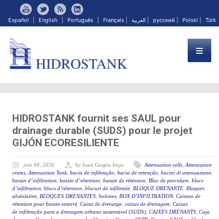
Español
|
English
|
Português
|
Français
|
العربية
|
русский
|
Polski
|
Türk
HIDROSTANK fournit ses SAUL pour
drainage durable (SUDS) pour le projet
GIJÓN ECORESILIENTE
juin 04, 2026
by Juan Gazpio Irujo
Attenuation cells
,
Attenuation
crates
,
Attenuation Tank
,
bacia de infiltração
,
bacia de retenção
,
bacini di attenuazione
,
bassin d’infiltration
,
bassin d’rétention
,
bassin de rétention
,
Bloc de percolare
,
blocs
d’infiltration
,
blocs d’rétention
,
blocuri de infiltratie
,
BLOQUE DRENANTE
,
Bloques
alvéolaires
,
BLOQUES DRENANTES
,
bolones
,
BOX D’INFILTRATION
,
Caisson de
rétention pour bassin enterré
,
Caixa de drenatge
,
caixas de drenagem
,
Caixas
de infiltração para a drenagem urbana sustentável (SUDS)
,
CAIXES DRENANTS
,
Caja