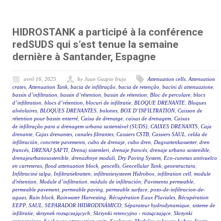
HIDROSTANK a participé à la conférence
redSUDS qui s’est tenue la semaine
dernière à Santander, Espagne
avril 16, 2025
by Juan Gazpio Irujo
Attenuation cells
,
Attenuation
crates
,
Attenuation Tank
,
bacia de infiltração
,
bacia de retenção
,
bacini di attenuazione
,
bassin d’infiltration
,
bassin d’rétention
,
bassin de rétention
,
Bloc de percolare
,
blocs
d’infiltration
,
blocs d’rétention
,
blocuri de infiltratie
,
BLOQUE DRENANTE
,
Bloques
alvéolaires
,
BLOQUES DRENANTES
,
bolones
,
BOX D’INFILTRATION
,
Caisson de
rétention pour bassin enterré
,
Caixa de drenatge
,
caixas de drenagem
,
Caixas
de infiltração para a drenagem urbana sustentável (SUDS)
,
CAIXES DRENANTS
,
Caja
drenante
,
Cajas drenantes
,
canales filtrantes
,
Cassiers CSTB
,
Cassiers SAUL
,
celda de
infiltración
,
concrete pavements
,
cubo de drenaje
,
cubo dren
,
Dagvattenkassetter
,
dren
francés
,
DRENAJ ŞAFTI
,
Drenaj sistemleri
,
drenaje francés
,
drenaje urbano sostenible
,
drenajeurbanosostenible
,
drenazhnye moduli
,
Dry Paving System
,
Eco-cunetas antivuelco
en carreteras
,
flood attenuation block
,
geocells
,
Geocellular Tank
,
geoestructura
,
Infiltracinė talpa
,
Infiltratiekratten
,
infiltratiesysteem Hidrobox
,
infiltration cell
,
module
d'rétention
,
Module d’infiltration
,
módulo de infiltración
,
Pavimento permeable
,
permeable pavement
,
permeable paving
,
permeable surface
,
pozo-de-infiltracion-de-
aguas
,
Rain block
,
Rainwater Harvesting
,
Récupération Eaux Pluviales
,
Récupération
EEPP
,
SAUL
,
SEPARADOR HIDRODINÁMICO
,
Séparateur hydrodynamique
,
sisteme de
infiltratie
,
skrzynek rozsączających
,
Skrzynki retencyjno - rozsączające
,
Skrzynki