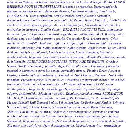
retenue des flottants sur les seuils des déversoirs ou des bassins d’orage
,
DÉGRILLEUR À
BARREAUX POUR SEUIL DÉVERSANT
,
depositos de retencion
,
Descarregador de
tempestade
,
desodorizacion
,
déversoirs d'orage
,
Discharge regulator
,
dren francés
,
DRENAJ ŞAFTI
,
Drenaj sistemleri
,
drenaje francés
,
drenaje urbano sostenible
,
drenajeurbanosostenible
,
drenazhnye moduli
,
Dry Paving System
,
Duck Bill
,
duckbill style
check valve
,
duzzasztócs-appantyú
,
duzzasztócsappantyúk
,
Duzzasztómű
,
Eco-cunetas
antivuelco en carreteras
,
Escalier flottant
,
ESCALIERS FLOTTANTS INOX
,
estanque de
tormenta
,
Eyector
,
Eyectores
,
Finomszita - geréb
,
flood attenuation block
,
flow regulator
,
flushing gate
,
gate flushing system
,
geocells
,
Geocellular Tank
,
geoestructura
,
Grille
oscillante
,
Grobstoff-Rückhaltung
,
Infiltracinė talpa
,
Infiltratiekratten
,
infiltratiesysteem
Hidrobox
,
infiltration cell
,
Klapa spłukująca
,
Klapa zwrotna
,
klapy zwrotne
,
La régulation
de débit
,
Lefolyás-szabályozók
,
Lengősugár-tisztító
,
Limiteur de débit
,
limpiador
autobasculante
,
limpiador basculantes
,
module d'rétention
,
Module d’infiltration
,
módulo
de infiltración
,
NETEJADORS BASCULANTS
,
NETTOYAGE DE BASSINS
,
Overflow
Screen
,
Overflow Screening
,
pantallas deflectoras
,
PAS Screen
,
Pavimento permeable
,
permeable pavement
,
permeable paving
,
permeable surface
,
Pivoting Drum
,
Plovoucí
klapka
,
pozo-de-infiltracion-de-aguas
,
Přepadová čistící klapka
,
Přepadový čistící válec
naplněný
,
Přepadový čistící válec plovoucí
,
Protection des déversoirs d'orage
,
Rain block
,
Rainwater Harvesting
,
Récupération Eaux Pluviales
,
Récupération EEPP
,
Regen-
überlaufbecken
,
Regenbeckenausrüstungen Spülsysteme
,
Regulace odtoku
,
Regulacja
odpływu ze zbiorników
,
Régulateur de débit
,
Régulateur de débit vortex
,
REGULATEUR
VORTEX
,
Rückstauklappe
,
Rückstausicherung
,
Rückstauventil
,
SAUL
,
Schwall-Spül-
Klappe
,
Schwall-Spül-Trommel befüllt
,
Schwallspülung für Becken und Kanäle
,
Schwenk-
Strahl-Reiniger
,
Schwimmklappe
,
Schwingrechen
,
Screening & Water Treatment
,
SEPARADOR HIDRODINÁMICO
,
Séparateur hydrodynamique
,
sistemas de limpieza
autobasculantes
,
sistemas de limpieza basculantes
,
Sistemas de limpieza por clapetas
,
Sistemas de limpieza por compuertas
,
Sistemas de limpieza por vacío
,
sisteme de infiltratie
,
Sita gęste
,
sito wychyłowe
,
skrzynek rozsączających
,
Skrzynki retencyjno - rozsączające
,