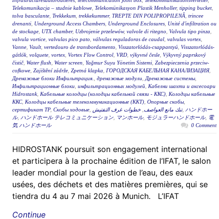
Infrastructuresautoroutières
,
telecommunication joint box
,
Telekommunikationsverteiler
,
Telekomunikacja – studnie kablowe
,
Telekomünikasyon Plastik Menholler
,
tipping bucket
,
tolva basculante
,
Trekkekum
,
trekkekummer
,
TREPTE DIN POLIPROPILENĂ
,
trincee
drenanti
,
Underground Access Chambers
,
Underground Enclosures
,
Unité d'infiltration ou
de stockage
,
UTX chamber
,
Uzbrojenie przelewów
,
valvole di ritegno
,
Valvula tipo pinza
,
valvula vortice
,
valvulas pico pato
,
válvulas reguladoras de caudal
,
valvulas vortex
,
Vanne
,
Vault
,
vertedouro de transbordamento
,
Visszatorlódás-csappantyú
,
Visszatorlódás-
gátlók
,
volquete
,
vortex
,
Vortex Flow Control
,
VRD
,
výkyvné česle
,
Výkyvný paprskový
čistič
,
Water flush
,
Water screen
,
Yağmur Suyu Yönetim Sistemi
,
Zabezpieczenia przeciw-
cofkowe
,
Zajištění zádrže
,
Zpetná klapka
,
ГОРОДСКАЯ КАБЕЛЬНАЯ КАНАЛИЗАЦИЯ
,
Дренажные блоки Инфильтрация.
,
дренажные модули
,
Дренажные системы
,
Инфильтрационные блоки
,
инфильтрационных модулей
,
Кабелни шахти и аксесоари
Hidrostank
,
Кабельные колодцы (колодцы кабельной связи - ККС)
,
Колодцы кабельные
ККС
,
Колодцы кабельные телекоммуникационные (ККТ)
,
Опорные скобы
,
сертификат ТР
,
Скобы ходовые
,
خطوات غرف التفتيش
,
تنك مانع العواصف
,
ハンドホー
ル
,
ハンドホール テレコミュニケーション
,
マンホール
,
モジュラーハンドホール
,
電
気 ハンドホール
0 Comment
HIDROSTANK poursuit son engagement international
et participera à la prochaine édition de l’IFAT, le salon
leader mondial pour la gestion de l’eau, des eaux
usées, des déchets et des matières premières, qui se
tiendra du 4 au 7 mai 2026 à Munich. L’IFAT
Continue