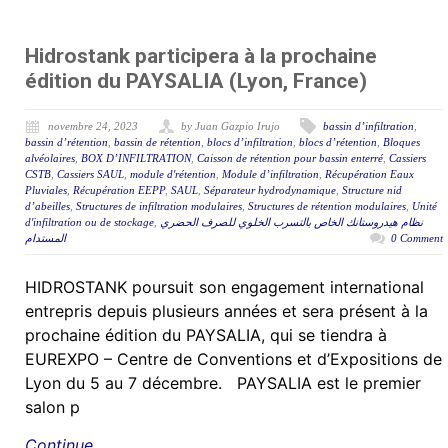
Hidrostank participera à la prochaine
édition du PAYSALIA (Lyon, France)
novembre 24, 2023
by Juan Gazpio Irujo
bassin d’infiltration
,
bassin d’rétention
,
bassin de rétention
,
blocs d’infiltration
,
blocs d’rétention
,
Bloques
alvéolaires
,
BOX D’INFILTRATION
,
Caisson de rétention pour bassin enterré
,
Cassiers
CSTB
,
Cassiers SAUL
,
module d'rétention
,
Module d’infiltration
,
Récupération Eaux
Pluviales
,
Récupération EEPP
,
SAUL
,
Séparateur hydrodynamique
,
Structure nid
d’abeilles
,
Structures de infiltration modulaires
,
Structures de rétention modulaires
,
Unité
d'infiltration ou de stockage
,
نظام هيدروستانك الخاص بالتسرب الخلوي للصرف الحضري
المستدام
0 Comment
HIDROSTANK poursuit son engagement international
entrepris depuis plusieurs années et sera présent à la
prochaine édition du PAYSALIA, qui se tiendra à
EUREXPO – Centre de Conventions et d’Expositions de
Lyon du 5 au 7 décembre. PAYSALIA est le premier
salon p
Continue