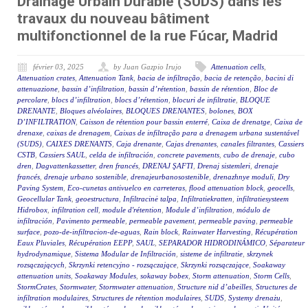
Drainage Urbain Durable (SUDS) dans les
travaux du nouveau bâtiment
multifonctionnel de la rue Fúcar, Madrid
février 03, 2025
by Juan Gazpio Irujo
Attenuation cells
,
Attenuation crates
,
Attenuation Tank
,
bacia de infiltração
,
bacia de retenção
,
bacini di
attenuazione
,
bassin d’infiltration
,
bassin d’rétention
,
bassin de rétention
,
Bloc de
percolare
,
blocs d’infiltration
,
blocs d’rétention
,
blocuri de infiltratie
,
BLOQUE
DRENANTE
,
Bloques alvéolaires
,
BLOQUES DRENANTES
,
bolones
,
BOX
D’INFILTRATION
,
Caisson de rétention pour bassin enterré
,
Caixa de drenatge
,
Caixa de
drenaxe
,
caixas de drenagem
,
Caixas de infiltração para a drenagem urbana sustentável
(SUDS)
,
CAIXES DRENANTS
,
Caja drenante
,
Cajas drenantes
,
canales filtrantes
,
Cassiers
CSTB
,
Cassiers SAUL
,
celda de infiltración
,
concrete pavements
,
cubo de drenaje
,
cubo
dren
,
Dagvattenkassetter
,
dren francés
,
DRENAJ ŞAFTI
,
Drenaj sistemleri
,
drenaje
francés
,
drenaje urbano sostenible
,
drenajeurbanosostenible
,
drenazhnye moduli
,
Dry
Paving System
,
Eco-cunetas antivuelco en carreteras
,
flood attenuation block
,
geocells
,
Geocellular Tank
,
geoestructura
,
Infiltracinė talpa
,
Infiltratiekratten
,
infiltratiesysteem
Hidrobox
,
infiltration cell
,
module d'rétention
,
Module d’infiltration
,
módulo de
infiltración
,
Pavimento permeable
,
permeable pavement
,
permeable paving
,
permeable
surface
,
pozo-de-infiltracion-de-aguas
,
Rain block
,
Rainwater Harvesting
,
Récupération
Eaux Pluviales
,
Récupération EEPP
,
SAUL
,
SEPARADOR HIDRODINÁMICO
,
Séparateur
hydrodynamique
,
Sistema Modular de Infiltración
,
sisteme de infiltratie
,
skrzynek
rozsączających
,
Skrzynki retencyjno - rozsączające
,
Skrzynki rozsączające
,
Soakaway
attenuation units
,
Soakaway Modules
,
sokaway bobex
,
Storm attenuation
,
Storm Cells
,
StormCrates
,
Stormwater
,
Stormwater attenuation
,
Structure nid d’abeilles
,
Structures de
infiltration modulaires
,
Structures de rétention modulaires
,
SUDS
,
Systemy drenażu
,