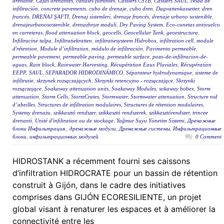
drenante
,
Cajas drenantes
,
canales filtrantes
,
Cassiers CSTB
,
Cassiers SAUL
,
celda de
infiltración
,
concrete pavements
,
cubo de drenaje
,
cubo dren
,
Dagvattenkassetter
,
dren
francés
,
DRENAJ ŞAFTI
,
Drenaj sistemleri
,
drenaje francés
,
drenaje urbano sostenible
,
drenajeurbanosostenible
,
drenazhnye moduli
,
Dry Paving System
,
Eco-cunetas antivuelco
en carreteras
,
flood attenuation block
,
geocells
,
Geocellular Tank
,
geoestructura
,
Infiltracinė talpa
,
Infiltratiekratten
,
infiltratiesysteem Hidrobox
,
infiltration cell
,
module
d'rétention
,
Module d’infiltration
,
módulo de infiltración
,
Pavimento permeable
,
permeable pavement
,
permeable paving
,
permeable surface
,
pozo-de-infiltracion-de-
aguas
,
Rain block
,
Rainwater Harvesting
,
Récupération Eaux Pluviales
,
Récupération
EEPP
,
SAUL
,
SEPARADOR HIDRODINÁMICO
,
Séparateur hydrodynamique
,
sisteme de
infiltratie
,
skrzynek rozsączających
,
Skrzynki retencyjno - rozsączające
,
Skrzynki
rozsączające
,
Soakaway attenuation units
,
Soakaway Modules
,
sokaway bobex
,
Storm
attenuation
,
Storm Cells
,
StormCrates
,
Stormwater
,
Stormwater attenuation
,
Structure nid
d’abeilles
,
Structures de infiltration modulaires
,
Structures de rétention modulaires
,
Systemy drenażu
,
szikkasztó rendszer
,
szikkasztó rendszerek
,
szikkasztórendszer
,
trincee
drenanti
,
Unité d'infiltration ou de stockage
,
Yağmur Suyu Yönetim Sistemi
,
Дренажные
блоки Инфильтрация.
,
дренажные модули
,
Дренажные системы
,
Инфильтрационные
блоки
,
инфильтрационных модулей
0 Comment
HIDROSTANK a récemment fourni ses caissons
d’infiltration HIDROCRATE pour un bassin de rétention
construit à Gijón, dans le cadre des initiatives
comprises dans GIJÓN ECORESILIENTE, un projet
global visant à renaturer les espaces et à améliorer la
connectivité entre les