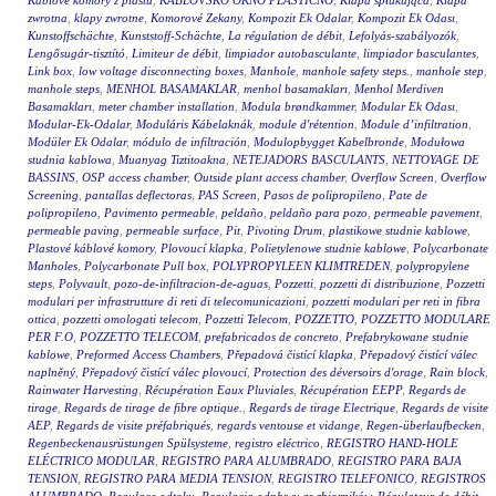
Káblové komory z plastu
,
KABLOVSKO OKNO PLASTIČNO
,
Klapa spłukująca
,
Klapa
zwrotna
,
klapy zwrotne
,
Komorové Zekany
,
Kompozit Ek Odalar
,
Kompozit Ek Odası
,
Kunstoffschächte
,
Kunststoff-Schächte
,
La régulation de débit
,
Lefolyás-szabályozók
,
Lengősugár-tisztító
,
Limiteur de débit
,
limpiador autobasculante
,
limpiador basculantes
,
Link box
,
low voltage disconnecting boxes
,
Manhole
,
manhole safety steps.
,
manhole step
,
manhole steps
,
MENHOL BASAMAKLAR
,
menhol basamakları
,
Menhol Merdiven
Basamakları
,
meter chamber installation
,
Modula brøndkammer
,
Modular Ek Odası
,
Modular-Ek-Odalar
,
Moduláris Kábelaknák
,
module d'rétention
,
Module d’infiltration
,
Modüler Ek Odalar
,
módulo de infiltración
,
Modulopbygget Kabelbronde
,
Modułowa
studnia kablowa
,
Muanyag Tiztitoakna
,
NETEJADORS BASCULANTS
,
NETTOYAGE DE
BASSINS
,
OSP access chamber
,
Outside plant access chamber
,
Overflow Screen
,
Overflow
Screening
,
pantallas deflectoras
,
PAS Screen
,
Pasos de polipropileno
,
Pate de
polipropileno
,
Pavimento permeable
,
peldaño
,
peldaño para pozo
,
permeable pavement
,
permeable paving
,
permeable surface
,
Pit
,
Pivoting Drum
,
plastikowe studnie kablowe
,
Plastové káblové komory
,
Plovoucí klapka
,
Polietylenowe studnie kablowe
,
Polycarbonate
Manholes
,
Polycarbonate Pull box
,
POLYPROPYLEEN KLIMTREDEN
,
polypropylene
steps
,
Polyvault
,
pozo-de-infiltracion-de-aguas
,
Pozzetti
,
pozzetti di distribuzione
,
Pozzetti
modulari per infrastrutture di reti di telecomunicazioni
,
pozzetti modulari per reti in fibra
ottica
,
pozzetti omologati telecom
,
Pozzetti Telecom
,
POZZETTO
,
POZZETTO MODULARE
PER F.O
,
POZZETTO TELECOM
,
prefabricados de concreto
,
Prefabrykowane studnie
kablowe
,
Preformed Access Chambers
,
Přepadová čistící klapka
,
Přepadový čistící válec
naplněný
,
Přepadový čistící válec plovoucí
,
Protection des déversoirs d'orage
,
Rain block
,
Rainwater Harvesting
,
Récupération Eaux Pluviales
,
Récupération EEPP
,
Regards de
tirage
,
Regards de tirage de fibre optique.
,
Regards de tirage Electrique
,
Regards de visite
AEP
,
Regards de visite préfabriqués
,
regards ventouse et vidange
,
Regen-überlaufbecken
,
Regenbeckenausrüstungen Spülsysteme
,
registro eléctrico
,
REGISTRO HAND-HOLE
ELÉCTRICO MODULAR
,
REGISTRO PARA ALUMBRADO
,
REGISTRO PARA BAJA
TENSION
,
REGISTRO PARA MEDIA TENSION
,
REGISTRO TELEFONICO
,
REGISTROS