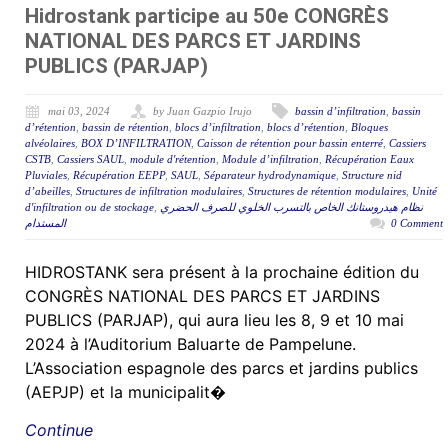
Hidrostank participe au 50e CONGRÈS
NATIONAL DES PARCS ET JARDINS
PUBLICS (PARJAP)
mai 03, 2024
by Juan Gazpio Irujo
bassin d’infiltration
,
bassin
d’rétention
,
bassin de rétention
,
blocs d’infiltration
,
blocs d’rétention
,
Bloques
alvéolaires
,
BOX D’INFILTRATION
,
Caisson de rétention pour bassin enterré
,
Cassiers
CSTB
,
Cassiers SAUL
,
module d'rétention
,
Module d’infiltration
,
Récupération Eaux
Pluviales
,
Récupération EEPP
,
SAUL
,
Séparateur hydrodynamique
,
Structure nid
d’abeilles
,
Structures de infiltration modulaires
,
Structures de rétention modulaires
,
Unité
d'infiltration ou de stockage
,
نظام هيدروستانك الخاص بالتسرب الخلوي للصرف الحضري
المستدام
0 Comment
HIDROSTANK sera présent à la prochaine édition du
CONGRÈS NATIONAL DES PARCS ET JARDINS
PUBLICS (PARJAP), qui aura lieu les 8, 9 et 10 mai
2024 à l’Auditorium Baluarte de Pampelune.
L’Association espagnole des parcs et jardins publics
(AEPJP) et la municipalit�
Continue