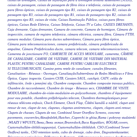
caixas de drenagem
,
Caixas de infiltração para a drenagem urbana sustentável (SUDS)
,
caixas de passagem
,
caixas de passagem de fibra ótica e telefonia
,
caixas de passagem
para fibras ópticas
,
caixas de passagem tipo R1
,
caixas de passagem tipo R2
,
caixas de
passagem tipo R3
,
caixas de passagens tipo R1
,
caixas de passagens tipo R2
,
caixas de
passagens tipo R3
,
caixas de visita
,
Caixas Iluminação Pública
,
caixas para fibras
ópticas
,
Caixas Rede Elétrica
,
Caixas Telefonia
,
Caixas TV a Cabo
,
CAIXES DRENANTS
,
Caja drenante
,
Cajas drenantes
,
Camara de concreto
,
Camara de hormigon
,
Cámara de
inspección
,
camara de registro telefonica
,
cámara eléctrica
,
camara fibra
,
Cámara FTTH
,
camara modular
,
Cámara para ductos subterráneos
,
Cámara para fibra óptica
,
Cámara para telecomunicaciones
,
camara prefabricada
,
cámara prefabricada de
empalme
,
Cámara Prefabricadas ducto
,
camara telecom
,
camara telecomunicaciones
,
Camereta de jonctionare FO
,
CAMERETE DE ACCES MODULARE
,
cameretta
,
CĂMINE
DE CANALIZARE
,
CAMINE DE VIZITARE
,
CAMINE DE VIZITARE DIN MATERIAL
PLASTIC PENTRU CANALIZARE
,
CAMINE PENTRU CABLURI ELECTRICE
SI TELECOMUNICATII
,
Camine petru retele de canalizare
,
canales filtrantes
,
Canalisation - Réseaux - Ouvrages
,
CanalizaçãoSubterrânea de Redes Metálicas e Fibra
Óptica
,
Capac inspectie
,
Cassiers CSTB
,
Cassiers SAUL
,
catchpit
,
CATV
,
celda de
infiltración
,
česle s jemnými síty
,
Chambre composite
,
Chambre composite travaux publics
,
Chambre de raccordement
,
Chambre de tirage - Réseaux secs
,
CHAMBRE DE VISITE
MODULAIRE
,
chambre-de-visite-modulaire-en-polycarbonate
,
chambres d’équipement
pour eau potable
,
chambres préfabriquées telecom
,
Chambres thermoplastiques pour
réseaux télécoms enfouis
,
Check Element
,
Check Flap
,
Čištění kanálů a nádrží
,
clapet anti
retour de nez
,
clapet de nez
,
clapetas
,
clapetas antirretorno
,
clapets
,
clapets anti-retour
,
Clapets de chasses
,
Clapets de nez
,
Combined Sewer Overflow Screens
,
concrete
pavements
,
couvercles;Aknafedelek;Hatches ;Coperchi in ghisa;Rama i pokrywy studzienki
;WŁAZY I WPUSTY;Люки;Люки легкие;Brunnslock;Baca Kapakları; RÖGAR;covers
,
Csatornahullám-öblítőcsappantyú
,
Csatornahullám-öblítődob
,
CSO (Combined Sewer
Outflow) tanks.
,
CSO retention tanks
,
cubo de drenaje
,
cubo dren
,
Dagvattenkassetter
,