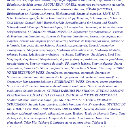
ALUMBRADO
,
Regulace odtoku
,
Regulacja odpływu ze zbiorników
,
Régulateur de débit
,
Régulateur de débit vortex
,
REGULATEUR VORTEX
,
reinforced polypropylene manholes
,
Réseaux d'énergie
,
Réseaux ferroviaires
,
Réseaux Télécoms
,
RÖGAR (MENHOL)
,
Rückstauklappe
,
Rückstausicherung
,
Rückstauventil
,
Šachtová stupadla
,
ŠAHT
,
SAUL
,
Schachtabdeckungen;Šachtové kanalizační poklopy;Tampons
,
Schouwputten
,
Schwall-
Spül-Klappe
,
Schwall-Spül-Trommel befüllt
,
Schwallspülung für Becken und Kanäle
,
Schwenk-Strahl-Reiniger
,
Schwimmklappe
,
Schwingrechen
,
Screening & Water Treatment
,
Seksjonsbrønn
,
SEPARADOR HIDRODINÁMICO
,
Séparateur hydrodynamique
,
sistemas
de limpieza autobasculantes
,
sistemas de limpieza basculantes
,
Sistemas de limpieza por
clapetas
,
Sistemas de limpieza por compuertas
,
Sistemas de limpieza por vacío
,
sisteme de
infiltratie
,
Sita gęste
,
sito wychyłowe
,
skrzynek rozsączających
,
Skrzynki retencyjno
- rozsączające
,
Skrzynki rozsączające
,
Soakaway attenuation units
,
Soakaway Modules
,
sokaway bobex
,
Spłukiwanie wychyłowe –ruchome
,
Spülkippen
,
Stauklappe
,
Steel Step
,
Steigbügel
,
steigelement
,
Steigelemente
,
stopnie podwójne powlekane
,
stopnie powlekane
,
stopnie włazowe
,
Stopnie włazowe do studni PP
,
stopnie żeliwne
,
Stopnie złazowe
,
Storm
attenuation
,
Storm Cells
,
Storm overflow Screen
,
Storm Tank & Sewer Cleansing
,
STORM
WATER RETENTION TANKS
,
StormCrates
,
stormscreen
,
stormtank
,
Stormwater
,
Stormwater attenuation
,
Stormwater discharge systems and combined sewer overflows
,
Stormwater Management Solutions
,
STORMWATER TANKS
,
Structural access chambers
,
Structure nid d’abeilles
,
Structures de infiltration modulaires
,
Structures de rétention
modulaires
,
Studnia kablowa
,
STUDNIA KABLOWA PLASTIKOWA
,
STUDNIA KABLOWA
PLASTIKOWA ZŁOŻONA DUŻA DO WIELU ZASTOSOWAŃ TYPU RF-SKPCV-AC-L
,
Studnie kablowe
,
studnie kablowe Typu SK
,
STUDNIE KABLOWE Z TWORZYWA
SZTUCZNEGO
,
Studnie kana|tzacyjne
,
studnie kanalizacyjne
,
SV chambers
,
SYSTÈME DE
NETTOYAGE CENTRAL POUR BASSINS CIRCULAIRES.
,
Systemy drenażu
,
szikkasztó
rendszer
,
szikkasztó rendszerek
,
szikkasztórendszer
,
Tamices
,
Tamis de déversoir
,
Tamiz
,
Tanc
de tempesta
,
tanc de tempestes
,
Tanques de tormenta
,
Tauchwände
,
Távközlési
aknaelemek
,
Telco Pits
,
Télécom & Infrastructures autoroutières
,
Télécom &