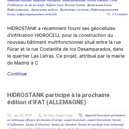
szikkasztó rendszer
,
szikkasztó rendszerek
,
szikkasztórendszer
,
trincee drenanti
,
Unité
d'infiltration ou de stockage
,
Yağmur Suyu Yönetim Sistemi
,
Дренажные блоки
Инфильтрация.
,
дренажные модули
,
Дренажные системы
,
Инфильтрационные
блоки
,
инфильтрационных модулей
0 Comment
HIDROSTANK a récemment fourni ses géocellules
d’infiltration HIDROCELL pour la construction du
nouveau bâtiment multifonctionnel situé entre la rue
Fúcar et la rue Costanilla de los Desamparados, dans
le quartier Las Letras. Ce projet, attribué par la mairie
de Madrid à C
Continue
HIDROSTANK participe à la prochaine
édition d’IFAT (ALLEMAGNE)
mai 10, 2024
by Juan Gazpio Irujo
Appareil basculant permettant
un nettoyage efficace des bassins d’orage
,
auget basculant
,
augets basculants
,
bassin
d’infiltration
,
bassin d’rétention
,
bassin de rétention
,
bassin de stockage avec nettoyage