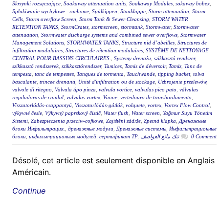
Skrzynki rozsączające
,
Soakaway attenuation units
,
Soakaway Modules
,
sokaway bobex
,
Spłukiwanie wychyłowe –ruchome
,
Spülkippen
,
Stauklappe
,
Storm attenuation
,
Storm
Cells
,
Storm overflow Screen
,
Storm Tank & Sewer Cleansing
,
STORM WATER
RETENTION TANKS
,
StormCrates
,
stormscreen
,
stormtank
,
Stormwater
,
Stormwater
attenuation
,
Stormwater discharge systems and combined sewer overflows
,
Stormwater
Management Solutions
,
STORMWATER TANKS
,
Structure nid d’abeilles
,
Structures de
infiltration modulaires
,
Structures de rétention modulaires
,
SYSTÈME DE NETTOYAGE
CENTRAL POUR BASSINS CIRCULAIRES.
,
Systemy drenażu
,
szikkasztó rendszer
,
szikkasztó rendszerek
,
szikkasztórendszer
,
Tamices
,
Tamis de déversoir
,
Tamiz
,
Tanc de
tempesta
,
tanc de tempestes
,
Tanques de tormenta
,
Tauchwände
,
tipping bucket
,
tolva
basculante
,
trincee drenanti
,
Unité d'infiltration ou de stockage
,
Uzbrojenie przelewów
,
valvole di ritegno
,
Valvula tipo pinza
,
valvula vortice
,
valvulas pico pato
,
válvulas
reguladoras de caudal
,
valvulas vortex
,
Vanne
,
vertedouro de transbordamento
,
Visszatorlódás-csappantyú
,
Visszatorlódás-gátlók
,
volquete
,
vortex
,
Vortex Flow Control
,
výkyvné česle
,
Výkyvný paprskový čistič
,
Water flush
,
Water screen
,
Yağmur Suyu Yönetim
Sistemi
,
Zabezpieczenia przeciw-cofkowe
,
Zajištění zádrže
,
Zpetná klapka
,
Дренажные
блоки Инфильтрация.
,
дренажные модули
,
Дренажные системы
,
Инфильтрационные
блоки
,
инфильтрационных модулей
,
сертификат ТР
,
تنك مانع العواصف
0 Comment
Désolé, cet article est seulement disponible en Anglais
Américain.
Continue