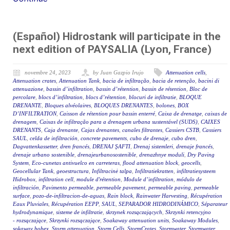
(Español) Hidrostank will participate in the
next edition of PAYSALIA (Lyon, France)
novembre 24, 2023
by Juan Gazpio Irujo
Attenuation cells
,
Attenuation crates
,
Attenuation Tank
,
bacia de infiltração
,
bacia de retenção
,
bacini di
attenuazione
,
bassin d’infiltration
,
bassin d’rétention
,
bassin de rétention
,
Bloc de
percolare
,
blocs d’infiltration
,
blocs d’rétention
,
blocuri de infiltratie
,
BLOQUE
DRENANTE
,
Bloques alvéolaires
,
BLOQUES DRENANTES
,
bolones
,
BOX
D’INFILTRATION
,
Caisson de rétention pour bassin enterré
,
Caixa de drenatge
,
caixas de
drenagem
,
Caixas de infiltração para a drenagem urbana sustentável (SUDS)
,
CAIXES
DRENANTS
,
Caja drenante
,
Cajas drenantes
,
canales filtrantes
,
Cassiers CSTB
,
Cassiers
SAUL
,
celda de infiltración
,
concrete pavements
,
cubo de drenaje
,
cubo dren
,
Dagvattenkassetter
,
dren francés
,
DRENAJ ŞAFTI
,
Drenaj sistemleri
,
drenaje francés
,
drenaje urbano sostenible
,
drenajeurbanosostenible
,
drenazhnye moduli
,
Dry Paving
System
,
Eco-cunetas antivuelco en carreteras
,
flood attenuation block
,
geocells
,
Geocellular Tank
,
geoestructura
,
Infiltracinė talpa
,
Infiltratiekratten
,
infiltratiesysteem
Hidrobox
,
infiltration cell
,
module d'rétention
,
Module d’infiltration
,
módulo de
infiltración
,
Pavimento permeable
,
permeable pavement
,
permeable paving
,
permeable
surface
,
pozo-de-infiltracion-de-aguas
,
Rain block
,
Rainwater Harvesting
,
Récupération
Eaux Pluviales
,
Récupération EEPP
,
SAUL
,
SEPARADOR HIDRODINÁMICO
,
Séparateur
hydrodynamique
,
sisteme de infiltratie
,
skrzynek rozsączających
,
Skrzynki retencyjno
- rozsączające
,
Skrzynki rozsączające
,
Soakaway attenuation units
,
Soakaway Modules
,
sokaway bobex
,
Storm attenuation
,
Storm Cells
,
StormCrates
,
Stormwater
,
Stormwater