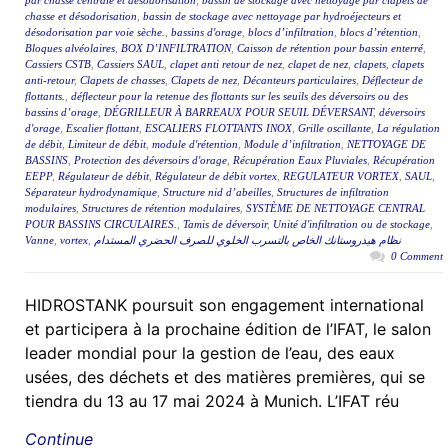
par chasse centrale et désodorisation
,
bassin de stockage avec nettoyage par clapets de
chasse et désodorisation
,
bassin de stockage avec nettoyage par hydroéjecteurs et
désodorisation par voie sèche.
,
bassins d'orage
,
blocs d’infiltration
,
blocs d’rétention
,
Bloques alvéolaires
,
BOX D’INFILTRATION
,
Caisson de rétention pour bassin enterré
,
Cassiers CSTB
,
Cassiers SAUL
,
clapet anti retour de nez
,
clapet de nez
,
clapets
,
clapets
anti-retour
,
Clapets de chasses
,
Clapets de nez
,
Décanteurs particulaires
,
Déflecteur de
flottants.
,
déflecteur pour la retenue des flottants sur les seuils des déversoirs ou des
bassins d’orage
,
DÉGRILLEUR À BARREAUX POUR SEUIL DÉVERSANT
,
déversoirs
d'orage
,
Escalier flottant
,
ESCALIERS FLOTTANTS INOX
,
Grille oscillante
,
La régulation
de débit
,
Limiteur de débit
,
module d'rétention
,
Module d’infiltration
,
NETTOYAGE DE
BASSINS
,
Protection des déversoirs d'orage
,
Récupération Eaux Pluviales
,
Récupération
EEPP
,
Régulateur de débit
,
Régulateur de débit vortex
,
REGULATEUR VORTEX
,
SAUL
,
Séparateur hydrodynamique
,
Structure nid d’abeilles
,
Structures de infiltration
modulaires
,
Structures de rétention modulaires
,
SYSTÈME DE NETTOYAGE CENTRAL
POUR BASSINS CIRCULAIRES.
,
Tamis de déversoir
,
Unité d'infiltration ou de stockage
,
Vanne
,
vortex
,
نظام هيدروستانك الخاص بالتسرب الخلوي للصرف الحضري المستدام
0 Comment
HIDROSTANK poursuit son engagement international
et participera à la prochaine édition de l’IFAT, le salon
leader mondial pour la gestion de l’eau, des eaux
usées, des déchets et des matières premières, qui se
tiendra du 13 au 17 mai 2024 à Munich. L’IFAT réu
Continue