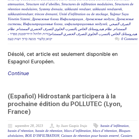
attenuation
,
Structure nid d’abeilles
,
Structures de infiltration modulaires
,
Structures de
rétention modulaires
,
Systemy drenażu
,
szikkasztó rendszer
,
szikkasztó rendszerek
,
szikkasztórendszer
,
trincee drenanti
,
Unité d'infiltration ou de stockage
,
Yağmur Suyu
Yönetim Sistemi
,
Дренажные блоки Инфильтрация.
,
дренажные модули
,
Дренажные
системы
,
Инфильтрационные блоки
,
инфильтрационных модулей
,
الصرف الصحي
نظام
,
نظام هيدروستانك الخاص بالتسرب الخلوي للصرف الحضري المستدام
,
المستدام
هيدروستانك الخاص بالتسرب الخلوي للصرف الحضري المستدامבורות חלחול הידרוסטנק ספרד -
יבואן בלעדי מנשה ברוך ושות בעמ
0 Comment
Désolé, cet article est seulement disponible en
Espagnol Européen.
Continue
(Español) Hidrostank participera à la
prochaine édition du POLLUTEC (Lyon,
France)
septembre 28, 2023
by Juan Gazpio Irujo
bassin d’infiltration
,
bassin d’rétention
,
bassin de rétention
,
blocs d’infiltration
,
blocs d’rétention
,
Bloques
alvéolaires
,
BOX D’INFILTRATION
,
Caisson de rétention pour bassin enterré
,
Cassiers