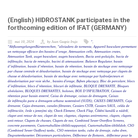
(English) HIDROSTANK participates in the
forthcoming edition of IFAT (GERMANY)
mai 10, 2024
by Juan Gazpio Irujo
"
,
"AbflussregelungenBürstenrechen
,
"aliviadero de tormenta
,
Appareil basculant permettant
un nettoyage efficace des bassins d’orage
,
Attenuation cells
,
Attenuation crates
,
Attenuation Tank
,
auget basculant
,
augets basculants
,
Bacia anti-poluição
,
bacia de
infiltração
,
bacia de retenção
,
bacini di attenuazione
,
Balance Regulator
,
bassin
d’infiltration
,
bassin d’rétention
,
bassin de rétention
,
bassin de stockage avec nettoyage
par chasse centrale et désodorisation
,
bassin de stockage avec nettoyage par clapets de
chasse et désodorisation
,
bassin de stockage avec nettoyage par hydroéjecteurs et
désodorisation par voie sèche.
,
bassins d'orage
,
Bęben płuczący
,
Bloc de percolare
,
blocs
d’infiltration
,
blocs d’rétention
,
blocuri de infiltratie
,
BLOQUE DRENANTE
,
Bloques
alvéolaires
,
BLOQUES DRENANTES
,
bolones
,
BOX D’INFILTRATION
,
Caisson de
rétention pour bassin enterré
,
Caixa de drenatge
,
caixas de drenagem
,
Caixas
de infiltração para a drenagem urbana sustentável (SUDS)
,
CAIXES DRENANTS
,
Caja
drenante
,
Cajas drenantes
,
canales filtrantes
,
Cassiers CSTB
,
Cassiers SAUL
,
celda de
infiltración
,
česle s jemnými síty
,
Check Element
,
Check Flap
,
Čištění kanálů a nádrží
,
clapet anti retour de nez
,
clapet de nez
,
clapetas
,
clapetas antirretorno
,
clapets
,
clapets
anti-retour
,
Clapets de chasses
,
Clapets de nez
,
Combined Sewer Overflow Screens
,
concrete pavements
,
Csatornahullám-öblítőcsappantyú
,
Csatornahullám-öblítődob
,
CSO
(Combined Sewer Outflow) tanks.
,
CSO retention tanks
,
cubo de drenaje
,
cubo dren
,
Dagvattenkassetter
,
Décanteurs particulaires
,
Déflecteur de flottants.
,
déflecteur pour la