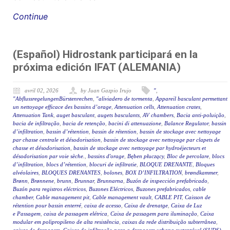
Continue
(Español) Hidrostank participará en la
próxima edición IFAT (ALEMANIA)
avril 02, 2026
by Juan Gazpio Irujo
"
,
"AbflussregelungenBürstenrechen
,
"aliviadero de tormenta
,
Appareil basculant permettant
un nettoyage efficace des bassins d’orage
,
Attenuation cells
,
Attenuation crates
,
Attenuation Tank
,
auget basculant
,
augets basculants
,
AV chambers
,
Bacia anti-poluição
,
bacia de infiltração
,
bacia de retenção
,
bacini di attenuazione
,
Balance Regulator
,
bassin
d’infiltration
,
bassin d’rétention
,
bassin de rétention
,
bassin de stockage avec nettoyage
par chasse centrale et désodorisation
,
bassin de stockage avec nettoyage par clapets de
chasse et désodorisation
,
bassin de stockage avec nettoyage par hydroéjecteurs et
désodorisation par voie sèche.
,
bassins d'orage
,
Bęben płuczący
,
Bloc de percolare
,
blocs
d’infiltration
,
blocs d’rétention
,
blocuri de infiltratie
,
BLOQUE DRENANTE
,
Bloques
alvéolaires
,
BLOQUES DRENANTES
,
bolones
,
BOX D’INFILTRATION
,
brøndkammer
,
Brønn
,
Brønnene
,
brunn
,
Brunnar
,
Brunnarna
,
Buzón de inspección prefabricado
,
Buzón para registros eléctricos
,
Buzones Eléctricos
,
Buzones prefabricados
,
cable
chamber
,
Cable management pit
,
Cable management vault
,
CABLE PIT
,
Caisson de
rétention pour bassin enterré
,
caixa de acesso
,
Caixa de drenatge
,
Caixa de Luz
e Passagem
,
caixa de passagem elétrica
,
Caixa de passagem para iluminação
,
Caixa
modular em polipropileno de alta resistência
,
caixas da rede distribuição subterrânea
,