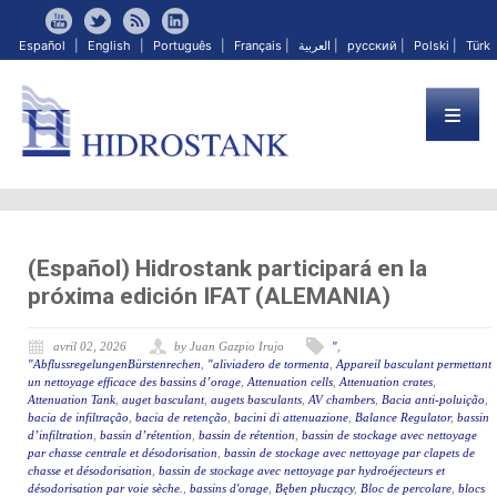
Español
|
English
|
Português
|
Français
|
العربية
|
русский
|
Polski
|
Türk
(Español) Hidrostank participará en la
próxima edición IFAT (ALEMANIA)
avril 02, 2026
by Juan Gazpio Irujo
"
,
"AbflussregelungenBürstenrechen
,
"aliviadero de tormenta
,
Appareil basculant permettant
un nettoyage efficace des bassins d’orage
,
Attenuation cells
,
Attenuation crates
,
Attenuation Tank
,
auget basculant
,
augets basculants
,
AV chambers
,
Bacia anti-poluição
,
bacia de infiltração
,
bacia de retenção
,
bacini di attenuazione
,
Balance Regulator
,
bassin
d’infiltration
,
bassin d’rétention
,
bassin de rétention
,
bassin de stockage avec nettoyage
par chasse centrale et désodorisation
,
bassin de stockage avec nettoyage par clapets de
chasse et désodorisation
,
bassin de stockage avec nettoyage par hydroéjecteurs et
désodorisation par voie sèche.
,
bassins d'orage
,
Bęben płuczący
,
Bloc de percolare
,
blocs