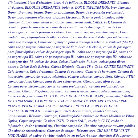
d’infiltration
,
blocs d’rétention
,
blocuri de infiltratie
,
BLOQUE DRENANTE
,
Bloques
alvéolaires
,
BLOQUES DRENANTES
,
bolones
,
BOX D’INFILTRATION
,
brøndkammer
,
Brønn
,
Brønnene
,
brunn
,
Brunnar
,
Brunnarna
,
Buzón de inspección prefabricado
,
Buzón para registros eléctricos
,
Buzones Eléctricos
,
Buzones prefabricados
,
cable
chamber
,
Cable management pit
,
Cable management vault
,
CABLE PIT
,
Caisson de
rétention pour bassin enterré
,
caixa de acesso
,
Caixa de drenatge
,
Caixa de Luz
e Passagem
,
caixa de passagem elétrica
,
Caixa de passagem para iluminação
,
Caixa
modular em polipropileno de alta resistência
,
caixas da rede distribuição subterrânea
,
caixas de drenagem
,
Caixas de infiltração para a drenagem urbana sustentável (SUDS)
,
caixas de passagem
,
caixas de passagem de fibra ótica e telefonia
,
caixas de passagem
para fibras ópticas
,
caixas de passagem tipo R1
,
caixas de passagem tipo R2
,
caixas de
passagem tipo R3
,
caixas de passagens tipo R1
,
caixas de passagens tipo R2
,
caixas de
passagens tipo R3
,
caixas de visita
,
Caixas Iluminação Pública
,
caixas para fibras
ópticas
,
Caixas Rede Elétrica
,
Caixas Telefonia
,
Caixas TV a Cabo
,
CAIXES DRENANTS
,
Caja drenante
,
Cajas drenantes
,
Camara de concreto
,
Camara de hormigon
,
Cámara de
inspección
,
camara de registro telefonica
,
cámara eléctrica
,
camara fibra
,
Cámara FTTH
,
camara modular
,
Cámara para ductos subterráneos
,
Cámara para fibra óptica
,
Cámara para telecomunicaciones
,
camara prefabricada
,
cámara prefabricada de
empalme
,
Cámara Prefabricadas ducto
,
camara telecom
,
camara telecomunicaciones
,
Camereta de jonctionare FO
,
CAMERETE DE ACCES MODULARE
,
cameretta
,
CĂMINE
DE CANALIZARE
,
CAMINE DE VIZITARE
,
CAMINE DE VIZITARE DIN MATERIAL
PLASTIC PENTRU CANALIZARE
,
CAMINE PENTRU CABLURI ELECTRICE
SI TELECOMUNICATII
,
Camine petru retele de canalizare
,
canales filtrantes
,
Canalisation - Réseaux - Ouvrages
,
CanalizaçãoSubterrânea de Redes Metálicas e Fibra
Óptica
,
Capac inspectie
,
Cassiers CSTB
,
Cassiers SAUL
,
catchpit
,
CATV
,
celda de
infiltración
,
česle s jemnými síty
,
Chambre composite
,
Chambre composite travaux publics
,
Chambre de raccordement
,
Chambre de tirage - Réseaux secs
,
CHAMBRE DE VISITE
MODULAIRE
,
chambre-de-visite-modulaire-en-polycarbonate
,
chambres d’équipement