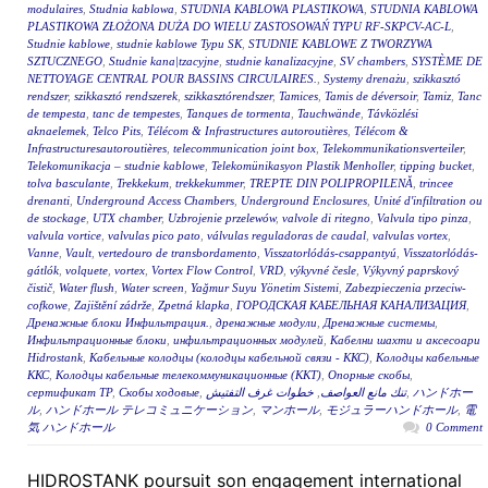
modulaires
,
Studnia kablowa
,
STUDNIA KABLOWA PLASTIKOWA
,
STUDNIA KABLOWA
PLASTIKOWA ZŁOŻONA DUŻA DO WIELU ZASTOSOWAŃ TYPU RF-SKPCV-AC-L
,
Studnie kablowe
,
studnie kablowe Typu SK
,
STUDNIE KABLOWE Z TWORZYWA
SZTUCZNEGO
,
Studnie kana|tzacyjne
,
studnie kanalizacyjne
,
SV chambers
,
SYSTÈME DE
NETTOYAGE CENTRAL POUR BASSINS CIRCULAIRES.
,
Systemy drenażu
,
szikkasztó
rendszer
,
szikkasztó rendszerek
,
szikkasztórendszer
,
Tamices
,
Tamis de déversoir
,
Tamiz
,
Tanc
de tempesta
,
tanc de tempestes
,
Tanques de tormenta
,
Tauchwände
,
Távközlési
aknaelemek
,
Telco Pits
,
Télécom & Infrastructures autoroutières
,
Télécom &
Infrastructuresautoroutières
,
telecommunication joint box
,
Telekommunikationsverteiler
,
Telekomunikacja – studnie kablowe
,
Telekomünikasyon Plastik Menholler
,
tipping bucket
,
tolva basculante
,
Trekkekum
,
trekkekummer
,
TREPTE DIN POLIPROPILENĂ
,
trincee
drenanti
,
Underground Access Chambers
,
Underground Enclosures
,
Unité d'infiltration ou
de stockage
,
UTX chamber
,
Uzbrojenie przelewów
,
valvole di ritegno
,
Valvula tipo pinza
,
valvula vortice
,
valvulas pico pato
,
válvulas reguladoras de caudal
,
valvulas vortex
,
Vanne
,
Vault
,
vertedouro de transbordamento
,
Visszatorlódás-csappantyú
,
Visszatorlódás-
gátlók
,
volquete
,
vortex
,
Vortex Flow Control
,
VRD
,
výkyvné česle
,
Výkyvný paprskový
čistič
,
Water flush
,
Water screen
,
Yağmur Suyu Yönetim Sistemi
,
Zabezpieczenia przeciw-
cofkowe
,
Zajištění zádrže
,
Zpetná klapka
,
ГОРОДСКАЯ КАБЕЛЬНАЯ КАНАЛИЗАЦИЯ
,
Дренажные блоки Инфильтрация.
,
дренажные модули
,
Дренажные системы
,
Инфильтрационные блоки
,
инфильтрационных модулей
,
Кабелни шахти и аксесоари
Hidrostank
,
Кабельные колодцы (колодцы кабельной связи - ККС)
,
Колодцы кабельные
ККС
,
Колодцы кабельные телекоммуникационные (ККТ)
,
Опорные скобы
,
сертификат ТР
,
Скобы ходовые
,
خطوات غرف التفتيش
,
تنك مانع العواصف
,
ハンドホー
ル
,
ハンドホール テレコミュニケーション
,
マンホール
,
モジュラーハンドホール
,
電
気 ハンドホール
0 Comment
HIDROSTANK poursuit son engagement international