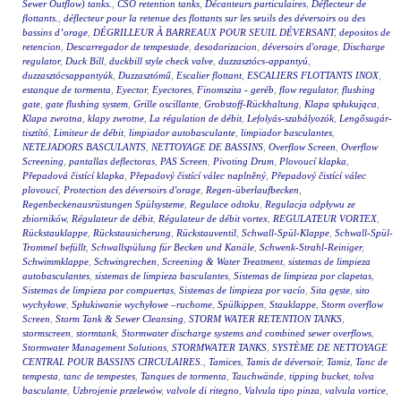
Sewer Outflow) tanks.
,
CSO retention tanks
,
Décanteurs particulaires
,
Déflecteur de
flottants.
,
déflecteur pour la retenue des flottants sur les seuils des déversoirs ou des
bassins d’orage
,
DÉGRILLEUR À BARREAUX POUR SEUIL DÉVERSANT
,
depositos de
retencion
,
Descarregador de tempestade
,
desodorizacion
,
déversoirs d'orage
,
Discharge
regulator
,
Duck Bill
,
duckbill style check valve
,
duzzasztócs-appantyú
,
duzzasztócsappantyúk
,
Duzzasztómű
,
Escalier flottant
,
ESCALIERS FLOTTANTS INOX
,
estanque de tormenta
,
Eyector
,
Eyectores
,
Finomszita - geréb
,
flow regulator
,
flushing
gate
,
gate flushing system
,
Grille oscillante
,
Grobstoff-Rückhaltung
,
Klapa spłukująca
,
Klapa zwrotna
,
klapy zwrotne
,
La régulation de débit
,
Lefolyás-szabályozók
,
Lengősugár-
tisztító
,
Limiteur de débit
,
limpiador autobasculante
,
limpiador basculantes
,
NETEJADORS BASCULANTS
,
NETTOYAGE DE BASSINS
,
Overflow Screen
,
Overflow
Screening
,
pantallas deflectoras
,
PAS Screen
,
Pivoting Drum
,
Plovoucí klapka
,
Přepadová čistící klapka
,
Přepadový čistící válec naplněný
,
Přepadový čistící válec
plovoucí
,
Protection des déversoirs d'orage
,
Regen-überlaufbecken
,
Regenbeckenausrüstungen Spülsysteme
,
Regulace odtoku
,
Regulacja odpływu ze
zbiorników
,
Régulateur de débit
,
Régulateur de débit vortex
,
REGULATEUR VORTEX
,
Rückstauklappe
,
Rückstausicherung
,
Rückstauventil
,
Schwall-Spül-Klappe
,
Schwall-Spül-
Trommel befüllt
,
Schwallspülung für Becken und Kanäle
,
Schwenk-Strahl-Reiniger
,
Schwimmklappe
,
Schwingrechen
,
Screening & Water Treatment
,
sistemas de limpieza
autobasculantes
,
sistemas de limpieza basculantes
,
Sistemas de limpieza por clapetas
,
Sistemas de limpieza por compuertas
,
Sistemas de limpieza por vacío
,
Sita gęste
,
sito
wychyłowe
,
Spłukiwanie wychyłowe –ruchome
,
Spülkippen
,
Stauklappe
,
Storm overflow
Screen
,
Storm Tank & Sewer Cleansing
,
STORM WATER RETENTION TANKS
,
stormscreen
,
stormtank
,
Stormwater discharge systems and combined sewer overflows
,
Stormwater Management Solutions
,
STORMWATER TANKS
,
SYSTÈME DE NETTOYAGE
CENTRAL POUR BASSINS CIRCULAIRES.
,
Tamices
,
Tamis de déversoir
,
Tamiz
,
Tanc de
tempesta
,
tanc de tempestes
,
Tanques de tormenta
,
Tauchwände
,
tipping bucket
,
tolva
basculante
,
Uzbrojenie przelewów
,
valvole di ritegno
,
Valvula tipo pinza
,
valvula vortice
,