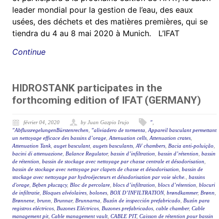
leader mondial pour la gestion de l’eau, des eaux
usées, des déchets et des matières premières, qui se
tiendra du 4 au 8 mai 2020 à Munich. L’IFAT
Continue
HIDROSTANK participates in the
forthcoming edition of IFAT (GERMANY)
février 04, 2020
by Juan Gazpio Irujo
"
,
"AbflussregelungenBürstenrechen
,
"aliviadero de tormenta
,
Appareil basculant permettant
un nettoyage efficace des bassins d’orage
,
Attenuation cells
,
Attenuation crates
,
Attenuation Tank
,
auget basculant
,
augets basculants
,
AV chambers
,
Bacia anti-poluição
,
bacini di attenuazione
,
Balance Regulator
,
bassin d’infiltration
,
bassin d’rétention
,
bassin
de rétention
,
bassin de stockage avec nettoyage par chasse centrale et désodorisation
,
bassin de stockage avec nettoyage par clapets de chasse et désodorisation
,
bassin de
stockage avec nettoyage par hydroéjecteurs et désodorisation par voie sèche.
,
bassins
d'orage
,
Bęben płuczący
,
Bloc de percolare
,
blocs d’infiltration
,
blocs d’rétention
,
blocuri
de infiltratie
,
Bloques alvéolaires
,
bolones
,
BOX D’INFILTRATION
,
brøndkammer
,
Brønn
,
Brønnene
,
brunn
,
Brunnar
,
Brunnarna
,
Buzón de inspección prefabricado
,
Buzón para
registros eléctricos
,
Buzones Eléctricos
,
Buzones prefabricados
,
cable chamber
,
Cable
management pit
,
Cable management vault
,
CABLE PIT
,
Caisson de rétention pour bassin