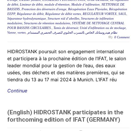
de débit
,
Limiteur de débit
,
module d'rétention
,
Module d’infiltration
,
NETTOYAGE DE
BASSINS
,
Protection des déversoirs d'orage
,
Récupération Eaux Pluviales
,
Récupération
EEPP
,
Régulateur de débit
,
Régulateur de débit vortex
,
REGULATEUR VORTEX
,
SAUL
,
Séparateur hydrodynamique
,
Structure nid d’abeilles
,
Structures de infiltration
modulaires
,
Structures de rétention modulaires
,
SYSTÈME DE NETTOYAGE CENTRAL
POUR BASSINS CIRCULAIRES.
,
Tamis de déversoir
,
Unité d'infiltration ou de stockage
,
Vanne
,
vortex
,
نظام هيدروستانك الخاص بالتسرب الخلوي للصرف الحضري المستدام
0 Comment
HIDROSTANK poursuit son engagement international
et participera à la prochaine édition de l’IFAT, le salon
leader mondial pour la gestion de l’eau, des eaux
usées, des déchets et des matières premières, qui se
tiendra du 13 au 17 mai 2024 à Munich. L’IFAT réu
Continue
(English) HIDROSTANK participates in the
forthcoming edition of IFAT (GERMANY)