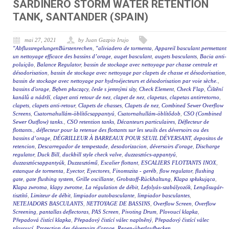
SARDINERO STORM WATER RETENTION
TANK, SANTANDER (SPAIN)
mai 27, 2021
by Juan Gazpio Irujo
"AbflussregelungenBürstenrechen
,
"aliviadero de tormenta
,
Appareil basculant permettant
un nettoyage efficace des bassins d’orage
,
auget basculant
,
augets basculants
,
Bacia anti-
poluição
,
Balance Regulator
,
bassin de stockage avec nettoyage par chasse centrale et
désodorisation
,
bassin de stockage avec nettoyage par clapets de chasse et désodorisation
,
bassin de stockage avec nettoyage par hydroéjecteurs et désodorisation par voie sèche.
,
bassins d'orage
,
Bęben płuczący
,
česle s jemnými síty
,
Check Element
,
Check Flap
,
Čištění
kanálů a nádrží
,
clapet anti retour de nez
,
clapet de nez
,
clapetas
,
clapetas antirretorno
,
clapets
,
clapets anti-retour
,
Clapets de chasses
,
Clapets de nez
,
Combined Sewer Overflow
Screens
,
Csatornahullám-öblítőcsappantyú
,
Csatornahullám-öblítődob
,
CSO (Combined
Sewer Outflow) tanks.
,
CSO retention tanks
,
Décanteurs particulaires
,
Déflecteur de
flottants.
,
déflecteur pour la retenue des flottants sur les seuils des déversoirs ou des
bassins d’orage
,
DÉGRILLEUR À BARREAUX POUR SEUIL DÉVERSANT
,
depositos de
retencion
,
Descarregador de tempestade
,
desodorizacion
,
déversoirs d'orage
,
Discharge
regulator
,
Duck Bill
,
duckbill style check valve
,
duzzasztócs-appantyú
,
duzzasztócsappantyúk
,
Duzzasztómű
,
Escalier flottant
,
ESCALIERS FLOTTANTS INOX
,
estanque de tormenta
,
Eyector
,
Eyectores
,
Finomszita - geréb
,
flow regulator
,
flushing
gate
,
gate flushing system
,
Grille oscillante
,
Grobstoff-Rückhaltung
,
Klapa spłukująca
,
Klapa zwrotna
,
klapy zwrotne
,
La régulation de débit
,
Lefolyás-szabályozók
,
Lengősugár-
tisztító
,
Limiteur de débit
,
limpiador autobasculante
,
limpiador basculantes
,
NETEJADORS BASCULANTS
,
NETTOYAGE DE BASSINS
,
Overflow Screen
,
Overflow
Screening
,
pantallas deflectoras
,
PAS Screen
,
Pivoting Drum
,
Plovoucí klapka
,
Přepadová čistící klapka
,
Přepadový čistící válec naplněný
,
Přepadový čistící válec
plovoucí
,
Protection des déversoirs d'orage
,
Regen-überlaufbecken
,