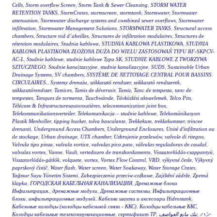
Cells
,
Storm overflow Screen
,
Storm Tank & Sewer Cleansing
,
STORM WATER
RETENTION TANKS
,
StormCrates
,
stormscreen
,
stormtank
,
Stormwater
,
Stormwater
attenuation
,
Stormwater discharge systems and combined sewer overflows
,
Stormwater
infiltration
,
Stormwater Management Solutions
,
STORMWATER TANKS
,
Structural access
chambers
,
Structure nid d’abeilles
,
Structures de infiltration modulaires
,
Structures de
rétention modulaires
,
Studnia kablowa
,
STUDNIA KABLOWA PLASTIKOWA
,
STUDNIA
KABLOWA PLASTIKOWA ZŁOŻONA DUŻA DO WIELU ZASTOSOWAŃ TYPU RF-SKPCV-
AC-L
,
Studnie kablowe
,
studnie kablowe Typu SK
,
STUDNIE KABLOWE Z TWORZYWA
SZTUCZNEGO
,
Studnie kana|tzacyjne
,
studnie kanalizacyjne
,
SUDS
,
Sustainable Urban
Drainage Systems
,
SV chambers
,
SYSTÈME DE NETTOYAGE CENTRAL POUR BASSINS
CIRCULAIRES.
,
Systemy drenażu
,
szikkasztó rendszer
,
szikkasztó rendszerek
,
szikkasztórendszer
,
Tamices
,
Tamis de déversoir
,
Tamiz
,
Tanc de tempesta
,
tanc de
tempestes
,
Tanques de tormenta
,
Tauchwände
,
Távközlési aknaelemek
,
Telco Pits
,
Télécom & Infrastructuresautoroutières
,
telecommunication joint box
,
Telekommunikationsverteiler
,
Telekomunikacja – studnie kablowe
,
Telekomünikasyon
Plastik Menholler
,
tipping bucket
,
tolva basculante
,
Trekkekum
,
trekkekummer
,
trincee
drenanti
,
Underground Access Chambers
,
Underground Enclosures
,
Unité d'infiltration ou
de stockage
,
Urban drainage
,
UTX chamber
,
Uzbrojenie przelewów
,
valvole di ritegno
,
Valvula tipo pinza
,
valvula vortice
,
valvulas pico pato
,
válvulas reguladoras de caudal
,
valvulas vortex
,
Vanne
,
Vault
,
vertedouro de transbordamento
,
Visszatorlódás-csappantyú
,
Visszatorlódás-gátlók
,
volquete
,
vortex
,
Vortex Flow Control
,
VRD
,
výkyvné česle
,
Výkyvný
paprskový čistič
,
Water flush
,
Water screen
,
Water Soakaway
,
Water Storage Crates
,
Yağmur Suyu Yönetim Sistemi
,
Zabezpieczenia przeciw-cofkowe
,
Zajištění zádrže
,
Zpetná
klapka
,
ГОРОДСКАЯ КАБЕЛЬНАЯ КАНАЛИЗАЦИЯ
,
Дренажные блоки
Инфильтрация.
,
дренажные модули
,
Дренажные системы
,
Инфильтрационные
блоки
,
инфильтрационных модулей
,
Кабелни шахти и аксесоари Hidrostank
,
Кабельные колодцы (колодцы кабельной связи - ККС)
,
Колодцы кабельные ККС
,
Колодцы кабельные телекоммуникационные
,
сертификат ТР
,
تنك مانع العواصف
,
ハン