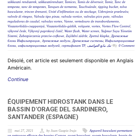
szikkasztó rendszerek
,
szikkasztórendszer
,
Tamices
,
Tamis de déversoir
,
Tamiz
,
Tanc de
tempesta
,
tanc de tempestes
,
Tanques de tormenta
,
Tauchwände
,
tipping bucket
,
tolva
basculante
,
trincee drenanti
,
Unité d'infiltration ou de stockage
,
Uzbrojenie przelewów
,
valvole di ritegno
,
Valvula tipo pinza
,
valvula vortice
,
valvulas pico pato
,
válvulas
reguladoras de caudal
,
valvulas vortex
,
Vanne
,
vertedouro de transbordamento
,
Visszatorlódás-csappantyú
,
Visszatorlódás-gátlók
,
volquete
,
vortex
,
Vortex Flow Control
,
výkyvné česle
,
Výkyvný paprskový čistič
,
Water flush
,
Water screen
,
Yağmur Suyu Yönetim
Sistemi
,
Zabezpieczenia przeciw-cofkowe
,
Zajištění zádrže
,
Zpetná klapka
,
Дренажные
блоки Инфильтрация.
,
дренажные модули
,
Дренажные системы
,
Инфильтрационные
блоки
,
инфильтрационных модулей
,
сертификат ТР
,
تنك مانع العواصف
0 Comment
Désolé, cet article est seulement disponible en Anglais
Américain.
Continue
ÉQUIPEMENT HIDROSTANK DANS LE
BASSIN D’ORAGE DEL SARDINERO,
SANTANDER (ESPAGNE)
mai 27, 2021
by Juan Gazpio Irujo
Appareil basculant permettant
un nettoyage efficace des bassins d’orage
,
auget basculant
,
augets basculants
,
bassin de