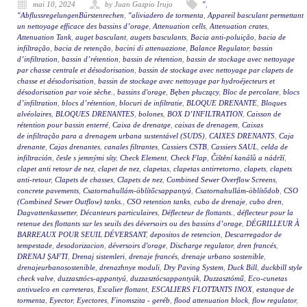
mai 10, 2024
by Juan Gazpio Irujo
"
,
"AbflussregelungenBürstenrechen
,
"aliviadero de tormenta
,
Appareil basculant permettant
un nettoyage efficace des bassins d’orage
,
Attenuation cells
,
Attenuation crates
,
Attenuation Tank
,
auget basculant
,
augets basculants
,
Bacia anti-poluição
,
bacia de
infiltração
,
bacia de retenção
,
bacini di attenuazione
,
Balance Regulator
,
bassin
d’infiltration
,
bassin d’rétention
,
bassin de rétention
,
bassin de stockage avec nettoyage
par chasse centrale et désodorisation
,
bassin de stockage avec nettoyage par clapets de
chasse et désodorisation
,
bassin de stockage avec nettoyage par hydroéjecteurs et
désodorisation par voie sèche.
,
bassins d'orage
,
Bęben płuczący
,
Bloc de percolare
,
blocs
d’infiltration
,
blocs d’rétention
,
blocuri de infiltratie
,
BLOQUE DRENANTE
,
Bloques
alvéolaires
,
BLOQUES DRENANTES
,
bolones
,
BOX D’INFILTRATION
,
Caisson de
rétention pour bassin enterré
,
Caixa de drenatge
,
caixas de drenagem
,
Caixas
de infiltração para a drenagem urbana sustentável (SUDS)
,
CAIXES DRENANTS
,
Caja
drenante
,
Cajas drenantes
,
canales filtrantes
,
Cassiers CSTB
,
Cassiers SAUL
,
celda de
infiltración
,
česle s jemnými síty
,
Check Element
,
Check Flap
,
Čištění kanálů a nádrží
,
clapet anti retour de nez
,
clapet de nez
,
clapetas
,
clapetas antirretorno
,
clapets
,
clapets
anti-retour
,
Clapets de chasses
,
Clapets de nez
,
Combined Sewer Overflow Screens
,
concrete pavements
,
Csatornahullám-öblítőcsappantyú
,
Csatornahullám-öblítődob
,
CSO
(Combined Sewer Outflow) tanks.
,
CSO retention tanks
,
cubo de drenaje
,
cubo dren
,
Dagvattenkassetter
,
Décanteurs particulaires
,
Déflecteur de flottants.
,
déflecteur pour la
retenue des flottants sur les seuils des déversoirs ou des bassins d’orage
,
DÉGRILLEUR À
BARREAUX POUR SEUIL DÉVERSANT
,
depositos de retencion
,
Descarregador de
tempestade
,
desodorizacion
,
déversoirs d'orage
,
Discharge regulator
,
dren francés
,
DRENAJ ŞAFTI
,
Drenaj sistemleri
,
drenaje francés
,
drenaje urbano sostenible
,
drenajeurbanosostenible
,
drenazhnye moduli
,
Dry Paving System
,
Duck Bill
,
duckbill style
check valve
,
duzzasztócs-appantyú
,
duzzasztócsappantyúk
,
Duzzasztómű
,
Eco-cunetas
antivuelco en carreteras
,
Escalier flottant
,
ESCALIERS FLOTTANTS INOX
,
estanque de
tormenta
,
Eyector
,
Eyectores
,
Finomszita - geréb
,
flood attenuation block
,
flow regulator
,