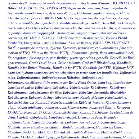
retenue des flottants sur les seuils des déversoirs ou des bassins d’orage
,
DÉGRILLEUR À
BARREAUX POUR SEUIL DÉVERSANT
,
depositos de retencion
,
Descarregador de
tempestade
,
desodorizacion
,
déversoirs d'orage
,
Discharge regulator
,
drawpit
,
Drawpit
Chambers
,
dren francés
,
DRENAJ ŞAFTI
,
Drenaj sistemleri
,
drenaje francés
,
drenaje
urbano sostenible
,
drenajeurbanosostenible
,
drenazhnye moduli
,
Duck Bill
,
duckbill style
check valve
,
Duct Access Boxes
,
duct access chamber
,
duct access chambers
,
duzzasztócs-
appantyú
,
duzzasztócsappantyúk
,
Duzzasztómű
,
easypit
,
Eco-cunetas antivuelco en
carreteras
,
Ek Odalari
,
Ek Odasi
,
Elektrik Bacaları
,
elektrik menhol
,
Elektrik Plastik
Menholler
,
Energetyka – studnie kablowe
,
Escalier flottant
,
ESCALIERS FLOTTANTS
INOX
,
estanque de tormenta
,
Eyector
,
Eyectores
,
ferroviaires et autoroutières
,
fibre à la
maison (FTTH)
,
Fibre to the Home (FTTH)
,
Finomszita - geréb
,
flood attenuation block
,
flow regulator
,
flushing gate
,
gate flushing system
,
geoceldas
,
geocells
,
Geocellular Tank
,
geoestructura
,
Grade Level Boxes
,
Grille oscillante
,
Grobstoff-Rückhaltung
,
Handhole
,
Handhole for Buried Network.
,
Handhole for FTTH
,
Handhole for FTTP
,
Highway MCX
chamber
,
hydrant chambers
,
hydrant chambers or meter chamber installation
,
Infiltracinė
talpa
,
Infiltratiekratten
,
infiltratiesysteem Hidrobox
,
infiltration cell
,
Infrastructures télécoms
,
Infrastrutture per Reti a Fibra Ottica
,
Joint box
,
Junction box
,
Junction chamber
,
Kábel akna
,
kábelakna
,
Kabelbronde
,
Kabelbrønn
,
Kabelbrunn
,
Kabelbrunnar
,
kabelbrunnar för fiber
,
Kabelkum
,
Kabelkum for optiske fiberkabler
,
Kabelkummer
,
Kabelová šachta
,
kabelové komory
,
Kabelové šachty
,
Kabelschächte
,
Kabelschächte aus Kunststoff
,
Kabelzugschächte
,
Káblová komora
,
Káblové komory z
plastu
,
Klapa spłukująca
,
Klapa zwrotna
,
klapy zwrotne
,
Komorové Zekany
,
Kompozit
Ek Odalar
,
Kompozit Ek Odası
,
Kunstoffschächte
,
Kunststoff-Schächte
,
La régulation de
débit
,
Lefolyás-szabályozók
,
Lengősugár-tisztító
,
Limiteur de débit
,
limpiador
autobasculante
,
limpiador basculantes
,
Link box
,
low voltage disconnecting boxes
,
Manhole
,
meter chamber installation
,
Modula brøndkammer
,
Modular Ek Odası
,
Modular-Ek-Odalar
,
Moduláris Kábelaknák
,
module d'rétention
,
Module d’infiltration
,
Modüler Ek Odalar
,
Modulopbygget Kabelbronde
,
Modułowa studnia kablowa
,
Muanyag