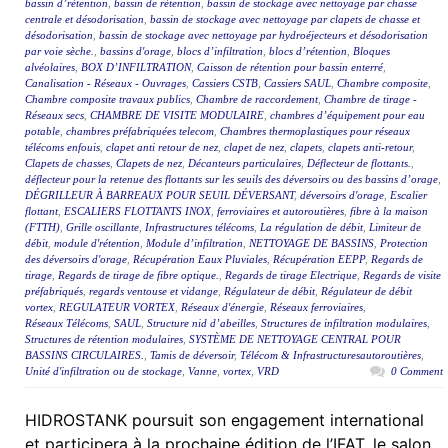
bassin d’rétention
,
bassin de rétention
,
bassin de stockage avec nettoyage par chasse
centrale et désodorisation
,
bassin de stockage avec nettoyage par clapets de chasse et
désodorisation
,
bassin de stockage avec nettoyage par hydroéjecteurs et désodorisation
par voie sèche.
,
bassins d'orage
,
blocs d’infiltration
,
blocs d’rétention
,
Bloques
alvéolaires
,
BOX D’INFILTRATION
,
Caisson de rétention pour bassin enterré
,
Canalisation - Réseaux - Ouvrages
,
Cassiers CSTB
,
Cassiers SAUL
,
Chambre composite
,
Chambre composite travaux publics
,
Chambre de raccordement
,
Chambre de tirage -
Réseaux secs
,
CHAMBRE DE VISITE MODULAIRE
,
chambres d’équipement pour eau
potable
,
chambres préfabriquées telecom
,
Chambres thermoplastiques pour réseaux
télécoms enfouis
,
clapet anti retour de nez
,
clapet de nez
,
clapets
,
clapets anti-retour
,
Clapets de chasses
,
Clapets de nez
,
Décanteurs particulaires
,
Déflecteur de flottants.
,
déflecteur pour la retenue des flottants sur les seuils des déversoirs ou des bassins d’orage
,
DÉGRILLEUR À BARREAUX POUR SEUIL DÉVERSANT
,
déversoirs d'orage
,
Escalier
flottant
,
ESCALIERS FLOTTANTS INOX
,
ferroviaires et autoroutières
,
fibre à la maison
(FTTH)
,
Grille oscillante
,
Infrastructures télécoms
,
La régulation de débit
,
Limiteur de
débit
,
module d'rétention
,
Module d’infiltration
,
NETTOYAGE DE BASSINS
,
Protection
des déversoirs d'orage
,
Récupération Eaux Pluviales
,
Récupération EEPP
,
Regards de
tirage
,
Regards de tirage de fibre optique.
,
Regards de tirage Electrique
,
Regards de visite
préfabriqués
,
regards ventouse et vidange
,
Régulateur de débit
,
Régulateur de débit
vortex
,
REGULATEUR VORTEX
,
Réseaux d'énergie
,
Réseaux ferroviaires
,
Réseaux Télécoms
,
SAUL
,
Structure nid d’abeilles
,
Structures de infiltration modulaires
,
Structures de rétention modulaires
,
SYSTÈME DE NETTOYAGE CENTRAL POUR
BASSINS CIRCULAIRES.
,
Tamis de déversoir
,
Télécom & Infrastructuresautoroutières
,
Unité d'infiltration ou de stockage
,
Vanne
,
vortex
,
VRD
0 Comment
HIDROSTANK poursuit son engagement international
et participera à la prochaine édition de l’IFAT, le salon