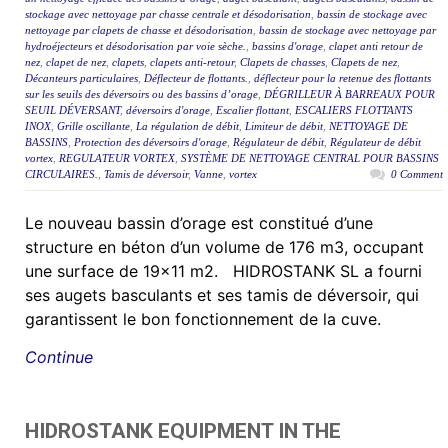
stockage avec nettoyage par chasse centrale et désodorisation
,
bassin de stockage avec
nettoyage par clapets de chasse et désodorisation
,
bassin de stockage avec nettoyage par
hydroéjecteurs et désodorisation par voie sèche.
,
bassins d'orage
,
clapet anti retour de
nez
,
clapet de nez
,
clapets
,
clapets anti-retour
,
Clapets de chasses
,
Clapets de nez
,
Décanteurs particulaires
,
Déflecteur de flottants.
,
déflecteur pour la retenue des flottants
sur les seuils des déversoirs ou des bassins d’orage
,
DÉGRILLEUR À BARREAUX POUR
SEUIL DÉVERSANT
,
déversoirs d'orage
,
Escalier flottant
,
ESCALIERS FLOTTANTS
INOX
,
Grille oscillante
,
La régulation de débit
,
Limiteur de débit
,
NETTOYAGE DE
BASSINS
,
Protection des déversoirs d'orage
,
Régulateur de débit
,
Régulateur de débit
vortex
,
REGULATEUR VORTEX
,
SYSTÈME DE NETTOYAGE CENTRAL POUR BASSINS
CIRCULAIRES.
,
Tamis de déversoir
,
Vanne
,
vortex
0 Comment
Le nouveau bassin d’orage est constitué d’une
structure en béton d’un volume de 176 m3, occupant
une surface de 19×11 m2. HIDROSTANK SL a fourni
ses augets basculants et ses tamis de déversoir, qui
garantissent le bon fonctionnement de la cuve.
Continue
HIDROSTANK EQUIPMENT IN THE