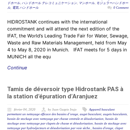
ドホール
,
ハンドホール テレコミュニケーション
,
マンホール
,
モジュラーハンドホー
ル
,
電気 ハンドホール
0 Comment
HIDROSTANK continues with the international
commitment and will attend the next edition of the
IFAT, the World’s Leading Trade Fair for Water, Sewage,
Waste and Raw Materials Management, held from May
4 to May 8, 2020 in Munich. IFAT meets for 5 days in
MUNICH all the equ
Continue
Tamis de déversoir type Hidrostank PAS à
la station d’épuration d’Aranjuez
février 04, 2020
by Juan Gazpio Irujo
Appareil basculant
permettant un nettoyage efficace des bassins d’orage
,
auget basculant
,
augets basculants
,
bassin de stockage avec nettoyage par chasse centrale et désodorisation
,
bassin de
stockage avec nettoyage par clapets de chasse et désodorisation
,
bassin de stockage avec
nettoyage par hydroéjecteurs et désodorisation par voie sèche.
,
bassins d'orage
,
clapet