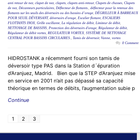
anti retour de nez
,
clapet de nez
,
clapets
,
clapets anti-retour
,
Clapets de chasses
,
Clapets
de nez
,
Décanteurs particulaires
,
Déflecteur de flottants.
,
déflecteur pour la retenue des
flottants sur les seuils des déversoirs ou des bassins d’orage
,
DÉGRILLEUR À BARREAUX
POUR SEUIL DÉVERSANT
,
déversoirs d'orage
,
Escalier flottant
,
ESCALIERS
FLOTTANTS INOX
,
Grille oscillante
,
La régulation de débit
,
Limiteur de débit
,
NETTOYAGE DE BASSINS
,
Protection des déversoirs d'orage
,
Régulateur de débit
,
Régulateur de débit vortex
,
REGULATEUR VORTEX
,
SYSTÈME DE NETTOYAGE
CENTRAL POUR BASSINS CIRCULAIRES.
,
Tamis de déversoir
,
Vanne
,
vortex
0 Comment
HIDROSTANK a récemment fourni son tamis de
déversoir type PAS dans la Station d´épuration
d’Aranjuez, Madrid. Bien que la STEP d’Aranjuez mise
en service en 2001 n’ait pas dépassé sa capacité
théorique en termes de débits, l’augmentation subie p
Continue
1
2
3