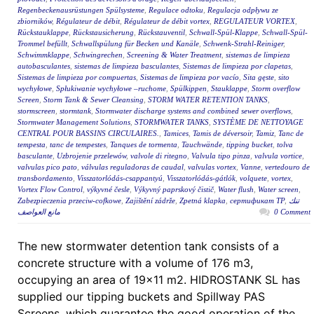
Regenbeckenausrüstungen Spülsysteme
,
Regulace odtoku
,
Regulacja odpływu ze
zbiorników
,
Régulateur de débit
,
Régulateur de débit vortex
,
REGULATEUR VORTEX
,
Rückstauklappe
,
Rückstausicherung
,
Rückstauventil
,
Schwall-Spül-Klappe
,
Schwall-Spül-
Trommel befüllt
,
Schwallspülung für Becken und Kanäle
,
Schwenk-Strahl-Reiniger
,
Schwimmklappe
,
Schwingrechen
,
Screening & Water Treatment
,
sistemas de limpieza
autobasculantes
,
sistemas de limpieza basculantes
,
Sistemas de limpieza por clapetas
,
Sistemas de limpieza por compuertas
,
Sistemas de limpieza por vacío
,
Sita gęste
,
sito
wychyłowe
,
Spłukiwanie wychyłowe –ruchome
,
Spülkippen
,
Stauklappe
,
Storm overflow
Screen
,
Storm Tank & Sewer Cleansing
,
STORM WATER RETENTION TANKS
,
stormscreen
,
stormtank
,
Stormwater discharge systems and combined sewer overflows
,
Stormwater Management Solutions
,
STORMWATER TANKS
,
SYSTÈME DE NETTOYAGE
CENTRAL POUR BASSINS CIRCULAIRES.
,
Tamices
,
Tamis de déversoir
,
Tamiz
,
Tanc de
tempesta
,
tanc de tempestes
,
Tanques de tormenta
,
Tauchwände
,
tipping bucket
,
tolva
basculante
,
Uzbrojenie przelewów
,
valvole di ritegno
,
Valvula tipo pinza
,
valvula vortice
,
valvulas pico pato
,
válvulas reguladoras de caudal
,
valvulas vortex
,
Vanne
,
vertedouro de
transbordamento
,
Visszatorlódás-csappantyú
,
Visszatorlódás-gátlók
,
volquete
,
vortex
,
Vortex Flow Control
,
výkyvné česle
,
Výkyvný paprskový čistič
,
Water flush
,
Water screen
,
Zabezpieczenia przeciw-cofkowe
,
Zajištění zádrže
,
Zpetná klapka
,
сертификат ТР
,
تنك
مانع العواصف
0 Comment
The new stormwater detention tank consists of a
concrete structure with a volume of 176 m3,
occupying an area of 19×11 m2. HIDROSTANK SL has
supplied our tipping buckets and Spillway PAS
Screens, which guarantee the good operation of the