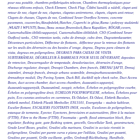
pour eau potable
,
chambres préfabriquées telecom
,
Chambres thermoplastiques pour
réseaux télécoms enfouis
,
Check Element
,
Check Flap
,
Čištění kanálů a nádrží
,
clapet anti
retour de nez
,
clapet de nez
,
clapetas
,
clapetas antirretorno
,
clapets
,
clapets anti-retour
,
Clapets de chasses
,
Clapets de nez
,
Combined Sewer Overflow Screens
,
concrete
pavements
,
couvercles;Aknafedelek;Hatches ;Coperchi in ghisa;Rama i pokrywy studzienki
;WŁAZY I WPUSTY;Люки;Люки легкие;Brunnslock;Baca Kapakları; RÖGAR;covers
,
Csatornahullám-öblítőcsappantyú
,
Csatornahullám-öblítődob
,
CSO (Combined Sewer
Outflow) tanks.
,
CSO retention tanks
,
cubo de drenaje
,
cubo dren
,
Dagvattenkassetter
,
Décanteurs particulaires
,
Déflecteur de flottants.
,
déflecteur pour la retenue des flottants
sur les seuils des déversoirs ou des bassins d’orage
,
degrau
,
Degrau para câmara de
visita
,
degraus em polipropileno
,
DEGRAUS PARA CAIXAS DE VISITA
SUBTERRÂNEAS
,
DÉGRILLEUR À BARREAUX POUR SEUIL DÉVERSANT
,
depositos
de retencion
,
Descarregador de tempestade
,
desodorizacion
,
déversoirs d'orage
,
Discharge regulator
,
drawpit
,
Drawpit Chambers
,
dren francés
,
DRENAJ ŞAFTI
,
Drenaj
sistemleri
,
drenaje francés
,
drenaje urbano sostenible
,
drenajeurbanosostenible
,
drenazhnye moduli
,
Dry Paving System
,
Duck Bill
,
duckbill style check valve
,
Duct Access
Boxes
,
duct access chamber
,
duct access chambers
,
duzzasztócs-appantyú
,
duzzasztócsappantyúk
,
Duzzasztómű
,
easypit
,
echelon
,
Échelon en polypropylène courbe
,
Échelon en polypropylène droit
,
ECHELON POLYPROPYLENE
,
echelons
,
Échelons pour
puits
,
Eco-cunetas antivuelco en carreteras
,
Ek Odalari
,
Ek Odasi
,
Elektrik Bacaları
,
elektrik menhol
,
Elektrik Plastik Menholler
,
EN13101
,
Energetyka – studnie kablowe
,
Escalier flottant
,
ESCALIERS FLOTTANTS INOX
,
escalin
,
Escalones de polipropileno
,
estanque de tormenta
,
Eyector
,
Eyectores
,
ferroviaires et autoroutières
,
fibre à la maison
(FTTH)
,
Fibre to the Home (FTTH)
,
Finomszita - geréb
,
flood attenuation block
,
flow
regulator
,
flushing gate
,
gate flushing system
,
geocells
,
Geocellular Tank
,
geoestructura
,
Grade Level Boxes
,
gradini
,
Gradini alla marinara
,
Gradini in acciaio rivestiti in
polipropilene
,
Gradini per parete curva e piana per l'edilizia
,
Gradini per pozzetti
,
Gradino per pozzetti
,
Grille oscillante
,
grilles
,
Grobstoff-Rückhaltung
,
Handhole
,