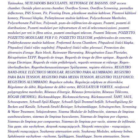
Tiztitoakna
,
NETEJADORS BASCULANTS
,
NETTOYAGE DE BASSINS
,
OSP access
chamber
,
Outside plant access chamber
,
Overflow Screen
,
Overflow Screening
,
pantallas
deflectoras
,
PAS Screen
,
Pit
,
Pivoting Drum
,
plastikowe studnie kablowe
,
Plastové káblové
komory
,
Plovoucí klapka
,
Polietylenowe studnie kablowe
,
Polycarbonate Manholes
,
Polycarbonate Pull box
,
Polyvault
,
pozo-de-infiltracion-de-aguas
,
Pozzetti
,
pozzetti di
distribuzione
,
Pozzetti modulari per infrastrutture di reti di telecomunicazioni
,
pozzetti
modulari per reti in fibra ottica
,
pozzetti omologati telecom
,
Pozzetti Telecom
,
POZZETTO
,
POZZETTO MODULARE PER F.O
,
POZZETTO TELECOM
,
prefabricados de concreto
,
Prefabrykowane studnie kablowe
,
Preformed Access Chambers
,
Přepadová čistící klapka
,
Přepadový čistící válec naplněný
,
Přepadový čistící válec plovoucí
,
Protection des
déversoirs d'orage
,
Rain block
,
Rainwater Harvesting
,
Récupération Eaux Pluviales
,
Récupération EEPP
,
Regards de tirage
,
Regards de tirage de fibre optique.
,
Regards de
tirage Electrique
,
Regards de visite préfabriqués
,
regards ventouse et vidange
,
Regen-
überlaufbecken
,
Regenbeckenausrüstungen Spülsysteme
,
registro eléctrico
,
REGISTRO
HAND-HOLE ELÉCTRICO MODULAR
,
REGISTRO PARA ALUMBRADO
,
REGISTRO
PARA BAJA TENSION
,
REGISTRO PARA MEDIA TENSION
,
REGISTRO TELEFONICO
,
REGISTROS ALUMBRADO
,
Regulace odtoku
,
Regulacja odpływu ze zbiorników
,
Régulateur de débit
,
Régulateur de débit vortex
,
REGULATEUR VORTEX
,
reinforced
polypropylene manholes
,
Réseaux d'énergie
,
Réseaux ferroviaires
,
Réseaux Télécoms
,
RÖGAR (MENHOL)
,
Rückstauklappe
,
Rückstausicherung
,
Rückstauventil
,
ŠAHT
,
SAUL
,
Schouwputten
,
Schwall-Spül-Klappe
,
Schwall-Spül-Trommel befüllt
,
Schwallspülung für
Becken und Kanäle
,
Schwenk-Strahl-Reiniger
,
Schwimmklappe
,
Schwingrechen
,
Screening
& Water Treatment
,
Seksjonsbrønn
,
Sistema Modular de Infiltración
,
sistemas de limpieza
autobasculantes
,
sistemas de limpieza basculantes
,
Sistemas de limpieza por clapetas
,
Sistemas de limpieza por compuertas
,
Sistemas de limpieza por vacío
,
sisteme de infiltratie
,
Sita gęste
,
sito wychyłowe
,
skrzynek rozsączających
,
Skrzynki retencyjno - rozsączające
,
Skrzynki rozsączające
,
Soakaway attenuation units
,
Soakaway Modules
,
sokaway bobex
,
Spłukiwanie wychyłowe –ruchome
,
Spülkippen
,
Stauklappe
,
Storm attenuation
,
Storm