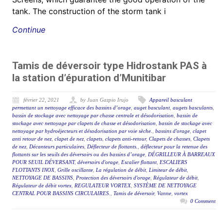
tank. The construction of the storm tank i
Continue
Tamis de déversoir type Hidrostank PAS à
la station d’épuration d’Munitibar
février 22, 2021
by Juan Gazpio Irujo
Appareil basculant
permettant un nettoyage efficace des bassins d’orage
,
auget basculant
,
augets basculants
,
bassin de stockage avec nettoyage par chasse centrale et désodorisation
,
bassin de
stockage avec nettoyage par clapets de chasse et désodorisation
,
bassin de stockage avec
nettoyage par hydroéjecteurs et désodorisation par voie sèche.
,
bassins d'orage
,
clapet
anti retour de nez
,
clapet de nez
,
clapets
,
clapets anti-retour
,
Clapets de chasses
,
Clapets
de nez
,
Décanteurs particulaires
,
Déflecteur de flottants.
,
déflecteur pour la retenue des
flottants sur les seuils des déversoirs ou des bassins d’orage
,
DÉGRILLEUR À BARREAUX
POUR SEUIL DÉVERSANT
,
déversoirs d'orage
,
Escalier flottant
,
ESCALIERS
FLOTTANTS INOX
,
Grille oscillante
,
La régulation de débit
,
Limiteur de débit
,
NETTOYAGE DE BASSINS
,
Protection des déversoirs d'orage
,
Régulateur de débit
,
Régulateur de débit vortex
,
REGULATEUR VORTEX
,
SYSTÈME DE NETTOYAGE
CENTRAL POUR BASSINS CIRCULAIRES.
,
Tamis de déversoir
,
Vanne
,
vortex
0 Comment