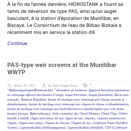
À la fin de l’année dernière, HIDROSTANK a fourni sa
tamis de déversoir de type PAS, ainsi qu’un auget
basculant, à la station d’épuration de Munitibar, en
Biscaye. Le Consortium de l’eau de Bilbao Bizkaia a
récemment mis en service la station d’é
Continue
PAS-type weir screens at the Munitibar
WWTP
février 22, 2021
by Juan Gazpio Irujo
"
,
"AbflussregelungenBürstenrechen
,
"aliviadero de tormenta
,
Appareil basculant permettant
un nettoyage efficace des bassins d’orage
,
auget basculant
,
augets basculants
,
Bacia anti-
poluição
,
Balance Regulator
,
bassin de stockage avec nettoyage par chasse centrale et
désodorisation
,
bassin de stockage avec nettoyage par clapets de chasse et désodorisation
,
bassin de stockage avec nettoyage par hydroéjecteurs et désodorisation par voie sèche.
,
bassins d'orage
,
Bęben płuczący
,
česle s jemnými síty
,
Check Element
,
Check Flap
,
Čištění
kanálů a nádrží
,
clapet anti retour de nez
,
clapet de nez
,
clapetas
,
clapetas antirretorno
,
clapets
,
clapets anti-retour
,
Clapets de chasses
,
Clapets de nez
,
Combined Sewer Overflow
Screens
,
Csatornahullám-öblítőcsappantyú
,
Csatornahullám-öblítődob
,
CSO (Combined