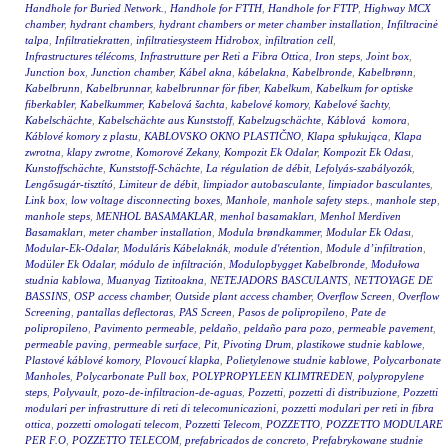
Handhole for Buried Network.
,
Handhole for FTTH
,
Handhole for FTTP
,
Highway MCX
chamber
,
hydrant chambers
,
hydrant chambers or meter chamber installation
,
Infiltracinė
talpa
,
Infiltratiekratten
,
infiltratiesysteem Hidrobox
,
infiltration cell
,
Infrastructures télécoms
,
Infrastrutture per Reti a Fibra Ottica
,
Iron steps
,
Joint box
,
Junction box
,
Junction chamber
,
Kábel akna
,
kábelakna
,
Kabelbronde
,
Kabelbrønn
,
Kabelbrunn
,
Kabelbrunnar
,
kabelbrunnar för fiber
,
Kabelkum
,
Kabelkum for optiske
fiberkabler
,
Kabelkummer
,
Kabelová šachta
,
kabelové komory
,
Kabelové šachty
,
Kabelschächte
,
Kabelschächte aus Kunststoff
,
Kabelzugschächte
,
Káblová komora
,
Káblové komory z plastu
,
KABLOVSKO OKNO PLASTIČNO
,
Klapa spłukująca
,
Klapa
zwrotna
,
klapy zwrotne
,
Komorové Zekany
,
Kompozit Ek Odalar
,
Kompozit Ek Odası
,
Kunstoffschächte
,
Kunststoff-Schächte
,
La régulation de débit
,
Lefolyás-szabályozók
,
Lengősugár-tisztító
,
Limiteur de débit
,
limpiador autobasculante
,
limpiador basculantes
,
Link box
,
low voltage disconnecting boxes
,
Manhole
,
manhole safety steps.
,
manhole step
,
manhole steps
,
MENHOL BASAMAKLAR
,
menhol basamakları
,
Menhol Merdiven
Basamakları
,
meter chamber installation
,
Modula brøndkammer
,
Modular Ek Odası
,
Modular-Ek-Odalar
,
Moduláris Kábelaknák
,
module d'rétention
,
Module d’infiltration
,
Modüler Ek Odalar
,
módulo de infiltración
,
Modulopbygget Kabelbronde
,
Modułowa
studnia kablowa
,
Muanyag Tiztitoakna
,
NETEJADORS BASCULANTS
,
NETTOYAGE DE
BASSINS
,
OSP access chamber
,
Outside plant access chamber
,
Overflow Screen
,
Overflow
Screening
,
pantallas deflectoras
,
PAS Screen
,
Pasos de polipropileno
,
Pate de
polipropileno
,
Pavimento permeable
,
peldaño
,
peldaño para pozo
,
permeable pavement
,
permeable paving
,
permeable surface
,
Pit
,
Pivoting Drum
,
plastikowe studnie kablowe
,
Plastové káblové komory
,
Plovoucí klapka
,
Polietylenowe studnie kablowe
,
Polycarbonate
Manholes
,
Polycarbonate Pull box
,
POLYPROPYLEEN KLIMTREDEN
,
polypropylene
steps
,
Polyvault
,
pozo-de-infiltracion-de-aguas
,
Pozzetti
,
pozzetti di distribuzione
,
Pozzetti
modulari per infrastrutture di reti di telecomunicazioni
,
pozzetti modulari per reti in fibra
ottica
,
pozzetti omologati telecom
,
Pozzetti Telecom
,
POZZETTO
,
POZZETTO MODULARE
PER F.O
,
POZZETTO TELECOM
,
prefabricados de concreto
,
Prefabrykowane studnie