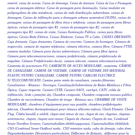
enterré
,
caixa de acesso
,
Caixa de drenatge
,
Caixa de drenaxe
,
Caixa de Luz e Passagem
,
caixa de passagem elétrica
,
Caixa de passagem para iluminação
,
Caixa modular em
polipropileno de alta resistência
,
caixas da rede distribuição subterrânea
,
caixas de
drenagem
,
Caixas de infiltração para a drenagem urbana sustentável (SUDS)
,
caixas de
passagem
,
caixas de passagem de fibra ótica e telefonia
,
caixas de passagem para fibras
ópticas
,
caixas de passagens tipo R1
,
caixas de passagens tipo R2
,
caixas de
passagens tipo R3
,
caixas de visita
,
Caixas Iluminação Pública
,
caixas para fibras
ópticas
,
Caixas Rede Elétrica
,
Caixas Telefonia
,
Caixas TV a Cabo
,
CAIXES DRENANTS
,
Caja drenante
,
Cajas drenantes
,
Camara de concreto
,
Camara de hormigon
,
Cámara de
inspección
,
camara de registro telefonica
,
cámara eléctrica
,
camara fibra
,
Cámara FTTH
,
camara modular
,
Cámara para ductos subterráneos
,
Cámara para fibra óptica
,
Cámara para telecomunicaciones
,
camara prefabricada
,
cámara prefabricada de
empalme
,
Cámara Prefabricadas ducto
,
camara telecom
,
camara telecomunicaciones
,
Camereta de jonctionare FO
,
CAMERETE DE ACCES MODULARE
,
cameretta
,
CĂMINE
DE CANALIZARE
,
CAMINE DE VIZITARE
,
CAMINE DE VIZITARE DIN MATERIAL
PLASTIC PENTRU CANALIZARE
,
CAMINE PENTRU CABLURI ELECTRICE
SI TELECOMUNICATII
,
Camine petru retele de canalizare
,
canales filtrantes
,
Canalisation - Réseaux - Ouvrages
,
CanalizaçãoSubterrânea de Redes Metálicas e Fibra
Óptica
,
Capac inspectie
,
Cassiers CSTB
,
Cassiers SAUL
,
catchpit
,
CATV
,
celda de
infiltración
,
česle s jemnými síty
,
Chambre composite
,
Chambre composite travaux publics
,
Chambre de raccordement
,
Chambre de tirage - Réseaux secs
,
CHAMBRE DE VISITE
MODULAIRE
,
chambres d’équipement pour eau potable
,
chambres préfabriquées
telecom
,
Chambres thermoplastiques pour réseaux télécoms enfouis
,
Check Element
,
Check
Flap
,
Čištění kanálů a nádrží
,
clapet anti retour de nez
,
clapet de nez
,
clapetas
,
clapetas
antirretorno
,
clapets
,
clapets anti-retour
,
Clapets de chasses
,
Clapets de nez
,
Combined
Sewer Overflow Screens
,
Csatornahullám-öblítőcsappantyú
,
Csatornahullám-öblítődob
,
CSO (Combined Sewer Outflow) tanks.
,
CSO retention tanks
,
cubo de drenaje
,
cubo dren
,
Dagvattenkassetter
,
Décanteurs particulaires
,
Déflecteur de flottants.
,
déflecteur pour la