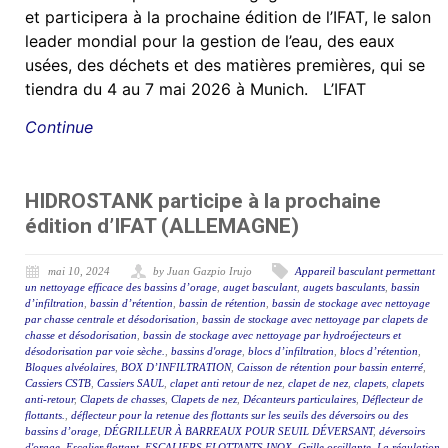
et participera à la prochaine édition de l’IFAT, le salon
leader mondial pour la gestion de l’eau, des eaux
usées, des déchets et des matières premières, qui se
tiendra du 4 au 7 mai 2026 à Munich. L’IFAT
Continue
HIDROSTANK participe à la prochaine
édition d’IFAT (ALLEMAGNE)
mai 10, 2024
by Juan Gazpio Irujo
Appareil basculant permettant
un nettoyage efficace des bassins d’orage
,
auget basculant
,
augets basculants
,
bassin
d’infiltration
,
bassin d’rétention
,
bassin de rétention
,
bassin de stockage avec nettoyage
par chasse centrale et désodorisation
,
bassin de stockage avec nettoyage par clapets de
chasse et désodorisation
,
bassin de stockage avec nettoyage par hydroéjecteurs et
désodorisation par voie sèche.
,
bassins d'orage
,
blocs d’infiltration
,
blocs d’rétention
,
Bloques alvéolaires
,
BOX D’INFILTRATION
,
Caisson de rétention pour bassin enterré
,
Cassiers CSTB
,
Cassiers SAUL
,
clapet anti retour de nez
,
clapet de nez
,
clapets
,
clapets
anti-retour
,
Clapets de chasses
,
Clapets de nez
,
Décanteurs particulaires
,
Déflecteur de
flottants.
,
déflecteur pour la retenue des flottants sur les seuils des déversoirs ou des
bassins d’orage
,
DÉGRILLEUR À BARREAUX POUR SEUIL DÉVERSANT
,
déversoirs
d'orage
,
Escalier flottant
,
ESCALIERS FLOTTANTS INOX
,
Grille oscillante
,
La régulation