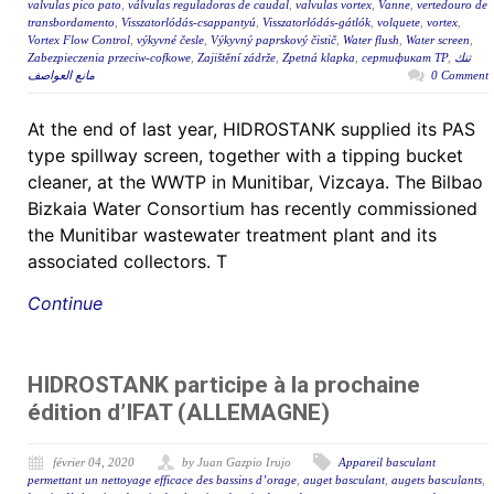
valvulas pico pato
,
válvulas reguladoras de caudal
,
valvulas vortex
,
Vanne
,
vertedouro de
transbordamento
,
Visszatorlódás-csappantyú
,
Visszatorlódás-gátlók
,
volquete
,
vortex
,
Vortex Flow Control
,
výkyvné česle
,
Výkyvný paprskový čistič
,
Water flush
,
Water screen
,
Zabezpieczenia przeciw-cofkowe
,
Zajištění zádrže
,
Zpetná klapka
,
сертификат ТР
,
تنك
مانع العواصف
0 Comment
At the end of last year, HIDROSTANK supplied its PAS
type spillway screen, together with a tipping bucket
cleaner, at the WWTP in Munitibar, Vizcaya. The Bilbao
Bizkaia Water Consortium has recently commissioned
the Munitibar wastewater treatment plant and its
associated collectors. T
Continue
HIDROSTANK participe à la prochaine
édition d’IFAT (ALLEMAGNE)
février 04, 2020
by Juan Gazpio Irujo
Appareil basculant
permettant un nettoyage efficace des bassins d’orage
,
auget basculant
,
augets basculants
,