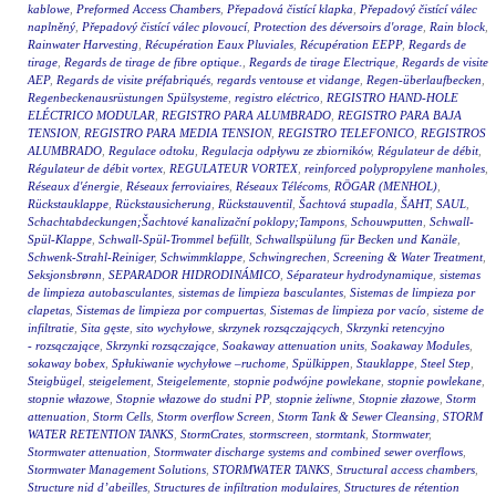
kablowe
,
Preformed Access Chambers
,
Přepadová čistící klapka
,
Přepadový čistící válec
naplněný
,
Přepadový čistící válec plovoucí
,
Protection des déversoirs d'orage
,
Rain block
,
Rainwater Harvesting
,
Récupération Eaux Pluviales
,
Récupération EEPP
,
Regards de
tirage
,
Regards de tirage de fibre optique.
,
Regards de tirage Electrique
,
Regards de visite
AEP
,
Regards de visite préfabriqués
,
regards ventouse et vidange
,
Regen-überlaufbecken
,
Regenbeckenausrüstungen Spülsysteme
,
registro eléctrico
,
REGISTRO HAND-HOLE
ELÉCTRICO MODULAR
,
REGISTRO PARA ALUMBRADO
,
REGISTRO PARA BAJA
TENSION
,
REGISTRO PARA MEDIA TENSION
,
REGISTRO TELEFONICO
,
REGISTROS
ALUMBRADO
,
Regulace odtoku
,
Regulacja odpływu ze zbiorników
,
Régulateur de débit
,
Régulateur de débit vortex
,
REGULATEUR VORTEX
,
reinforced polypropylene manholes
,
Réseaux d'énergie
,
Réseaux ferroviaires
,
Réseaux Télécoms
,
RÖGAR (MENHOL)
,
Rückstauklappe
,
Rückstausicherung
,
Rückstauventil
,
Šachtová stupadla
,
ŠAHT
,
SAUL
,
Schachtabdeckungen;Šachtové kanalizační poklopy;Tampons
,
Schouwputten
,
Schwall-
Spül-Klappe
,
Schwall-Spül-Trommel befüllt
,
Schwallspülung für Becken und Kanäle
,
Schwenk-Strahl-Reiniger
,
Schwimmklappe
,
Schwingrechen
,
Screening & Water Treatment
,
Seksjonsbrønn
,
SEPARADOR HIDRODINÁMICO
,
Séparateur hydrodynamique
,
sistemas
de limpieza autobasculantes
,
sistemas de limpieza basculantes
,
Sistemas de limpieza por
clapetas
,
Sistemas de limpieza por compuertas
,
Sistemas de limpieza por vacío
,
sisteme de
infiltratie
,
Sita gęste
,
sito wychyłowe
,
skrzynek rozsączających
,
Skrzynki retencyjno
- rozsączające
,
Skrzynki rozsączające
,
Soakaway attenuation units
,
Soakaway Modules
,
sokaway bobex
,
Spłukiwanie wychyłowe –ruchome
,
Spülkippen
,
Stauklappe
,
Steel Step
,
Steigbügel
,
steigelement
,
Steigelemente
,
stopnie podwójne powlekane
,
stopnie powlekane
,
stopnie włazowe
,
Stopnie włazowe do studni PP
,
stopnie żeliwne
,
Stopnie złazowe
,
Storm
attenuation
,
Storm Cells
,
Storm overflow Screen
,
Storm Tank & Sewer Cleansing
,
STORM
WATER RETENTION TANKS
,
StormCrates
,
stormscreen
,
stormtank
,
Stormwater
,
Stormwater attenuation
,
Stormwater discharge systems and combined sewer overflows
,
Stormwater Management Solutions
,
STORMWATER TANKS
,
Structural access chambers
,
Structure nid d’abeilles
,
Structures de infiltration modulaires
,
Structures de rétention