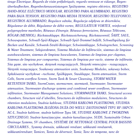
tirage Electrique
,
Regards de visite préfabriqués
,
regards ventouse et vidange
,
Regen-
überlaufbecken
,
Regenbeckenausrüstungen Spülsysteme
,
registro eléctrico
,
REGISTRO
HAND-HOLE ELÉCTRICO MODULAR
,
REGISTRO PARA ALUMBRADO
,
REGISTRO
PARA BAJA TENSION
,
REGISTRO PARA MEDIA TENSION
,
REGISTRO TELEFONICO
,
REGISTROS ALUMBRADO
,
Regulace odtoku
,
Regulacja odpływu ze zbiorników
,
Régulateur de débit
,
Régulateur de débit vortex
,
REGULATEUR VORTEX
,
reinforced
polypropylene manholes
,
Réseaux d'énergie
,
Réseaux ferroviaires
,
Réseaux Télécoms
,
RÖGAR (MENHOL)
,
Rückstauklappe
,
Rückstausicherung
,
Rückstauventil
,
ŠAHT
,
SAUL
,
Schouwputten
,
Schwall-Spül-Klappe
,
Schwall-Spül-Trommel befüllt
,
Schwallspülung für
Becken und Kanäle
,
Schwenk-Strahl-Reiniger
,
Schwimmklappe
,
Schwingrechen
,
Screening
& Water Treatment
,
Seksjonsbrønn
,
Sistema Modular de Infiltración
,
sistemas de limpieza
autobasculantes
,
sistemas de limpieza basculantes
,
Sistemas de limpieza por clapetas
,
Sistemas de limpieza por compuertas
,
Sistemas de limpieza por vacío
,
sisteme de infiltratie
,
Sita gęste
,
sito wychyłowe
,
skrzynek rozsączających
,
Skrzynki retencyjno - rozsączające
,
Skrzynki rozsączające
,
Soakaway attenuation units
,
Soakaway Modules
,
sokaway bobex
,
Spłukiwanie wychyłowe –ruchome
,
Spülkippen
,
Stauklappe
,
Storm attenuation
,
Storm
Cells
,
Storm overflow Screen
,
Storm Tank & Sewer Cleansing
,
STORM WATER
RETENTION TANKS
,
StormCrates
,
stormscreen
,
stormtank
,
Stormwater
,
Stormwater
attenuation
,
Stormwater discharge systems and combined sewer overflows
,
Stormwater
infiltration
,
Stormwater Management Solutions
,
STORMWATER TANKS
,
Structural access
chambers
,
Structure nid d’abeilles
,
Structures de infiltration modulaires
,
Structures de
rétention modulaires
,
Studnia kablowa
,
STUDNIA KABLOWA PLASTIKOWA
,
STUDNIA
KABLOWA PLASTIKOWA ZŁOŻONA DUŻA DO WIELU ZASTOSOWAŃ TYPU RF-SKPCV-
AC-L
,
Studnie kablowe
,
studnie kablowe Typu SK
,
STUDNIE KABLOWE Z TWORZYWA
SZTUCZNEGO
,
Studnie kana|tzacyjne
,
studnie kanalizacyjne
,
SUDS
,
Sustainable Urban
Drainage Systems
,
SV chambers
,
SYSTÈME DE NETTOYAGE CENTRAL POUR BASSINS
CIRCULAIRES.
,
Systemy drenażu
,
szikkasztó rendszer
,
szikkasztó rendszerek
,
szikkasztórendszer
,
Tamices
,
Tamis de déversoir
,
Tamiz
,
Tanc de tempesta
,
tanc de