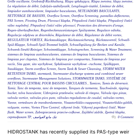
Grille oscillante
,
Grobstoff-Rückhaltung
,
Klapa spłukująca
,
Klapa zwrotna
,
klapy zwrotne
,
La régulation de débit
,
Lefolyás-szabályozók
,
Lengősugár-tisztító
,
Limiteur de débit
,
limpiador autobasculante
,
limpiador basculantes
,
NETEJADORS BASCULANTS
,
NETTOYAGE DE BASSINS
,
Overflow Screen
,
Overflow Screening
,
pantallas deflectoras
,
PAS Screen
,
Pivoting Drum
,
Plovoucí klapka
,
Přepadová čistící klapka
,
Přepadový čistící
válec naplněný
,
Přepadový čistící válec plovoucí
,
Protection des déversoirs d'orage
,
Regen-überlaufbecken
,
Regenbeckenausrüstungen Spülsysteme
,
Regulace odtoku
,
Regulacja odpływu ze zbiorników
,
Régulateur de débit
,
Régulateur de débit vortex
,
REGULATEUR VORTEX
,
Rückstauklappe
,
Rückstausicherung
,
Rückstauventil
,
Schwall-
Spül-Klappe
,
Schwall-Spül-Trommel befüllt
,
Schwallspülung für Becken und Kanäle
,
Schwenk-Strahl-Reiniger
,
Schwimmklappe
,
Schwingrechen
,
Screening & Water Treatment
,
sistemas de limpieza autobasculantes
,
sistemas de limpieza basculantes
,
Sistemas de
limpieza por clapetas
,
Sistemas de limpieza por compuertas
,
Sistemas de limpieza por
vacío
,
Sita gęste
,
sito wychyłowe
,
Spłukiwanie wychyłowe –ruchome
,
Spülkippen
,
Stauklappe
,
Storm overflow Screen
,
Storm Tank & Sewer Cleansing
,
STORM WATER
RETENTION TANKS
,
stormtank
,
Stormwater discharge systems and combined sewer
overflows
,
Stormwater Management Solutions
,
STORMWATER TANKS
,
SYSTÈME DE
NETTOYAGE CENTRAL POUR BASSINS CIRCULAIRES.
,
Tamices
,
Tamis de déversoir
,
Tamiz
,
Tanc de tempesta
,
tanc de tempestes
,
Tanques de tormenta
,
Tauchwände
,
tipping
bucket
,
tolva basculante
,
Uzbrojenie przelewów
,
valvole di ritegno
,
Valvula tipo pinza
,
valvula vortice
,
valvulas pico pato
,
válvulas reguladoras de caudal
,
valvulas vortex
,
Vanne
,
vertedouro de transbordamento
,
Visszatorlódás-csappantyú
,
Visszatorlódás-gátlók
,
volquete
,
vortex
,
Vortex Flow Control
,
výkyvné česle
,
Výkyvný paprskový čistič
,
Water
flush
,
Water screen
,
Zabezpieczenia przeciw-cofkowe
,
Zajištění zádrže
,
Zpetná klapka
,
сертификат ТР
,
تنك مانع العواصف
0 Comment
HIDROSTANK has recently supplied its PAS-type weir