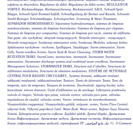
odpływu ze zbiorników
,
Régulateur de débit
,
Régulateur de débit vortex
,
REGULATEUR
VORTEX
,
Rückstauklappe
,
Rückstausicherung
,
Rückstauventil
,
SAUL
,
Schwall-Spül-
Klappe
,
Schwall-Spül-Trommel befüllt
,
Schwallspülung für Becken und Kanäle
,
Schwenk-
Strahl-Reiniger
,
Schwimmklappe
,
Schwingrechen
,
Screening & Water Treatment
,
SEPARADOR HIDRODINÁMICO
,
Séparateur hydrodynamique
,
sistemas de limpieza
autobasculantes
,
sistemas de limpieza basculantes
,
Sistemas de limpieza por clapetas
,
Sistemas de limpieza por compuertas
,
Sistemas de limpieza por vacío
,
sisteme de infiltratie
,
Sita gęste
,
sito wychyłowe
,
skrzynek rozsączających
,
Skrzynki retencyjno - rozsączające
,
Skrzynki rozsączające
,
Soakaway attenuation units
,
Soakaway Modules
,
sokaway bobex
,
Spłukiwanie wychyłowe –ruchome
,
Spülkippen
,
Stauklappe
,
Storm attenuation
,
Storm
Cells
,
Storm overflow Screen
,
Storm Tank & Sewer Cleansing
,
STORM WATER
RETENTION TANKS
,
StormCrates
,
stormscreen
,
stormtank
,
Stormwater
,
Stormwater
attenuation
,
Stormwater discharge systems and combined sewer overflows
,
Stormwater
Management Solutions
,
STORMWATER TANKS
,
Structure nid d’abeilles
,
Structures de
infiltration modulaires
,
Structures de rétention modulaires
,
SYSTÈME DE NETTOYAGE
CENTRAL POUR BASSINS CIRCULAIRES.
,
Systemy drenażu
,
szikkasztó rendszer
,
szikkasztó rendszerek
,
szikkasztórendszer
,
Tamices
,
Tamis de déversoir
,
Tamiz
,
Tanc de
tempesta
,
tanc de tempestes
,
Tanques de tormenta
,
Tauchwände
,
tipping bucket
,
tolva
basculante
,
trincee drenanti
,
Unité d'infiltration ou de stockage
,
Uzbrojenie przelewów
,
valvole di ritegno
,
Valvula tipo pinza
,
valvula vortice
,
valvulas pico pato
,
válvulas
reguladoras de caudal
,
valvulas vortex
,
Vanne
,
vertedouro de transbordamento
,
Visszatorlódás-csappantyú
,
Visszatorlódás-gátlók
,
volquete
,
vortex
,
Vortex Flow Control
,
výkyvné česle
,
Výkyvný paprskový čistič
,
Water flush
,
Water screen
,
Yağmur Suyu Yönetim
Sistemi
,
Zabezpieczenia przeciw-cofkowe
,
Zajištění zádrže
,
Zpetná klapka
,
Дренажные
блоки Инфильтрация.
,
дренажные модули
,
Дренажные системы
,
Инфильтрационные
блоки
,
инфильтрационных модулей
,
сертификат ТР
,
تنك مانع العواصف
0 Comment