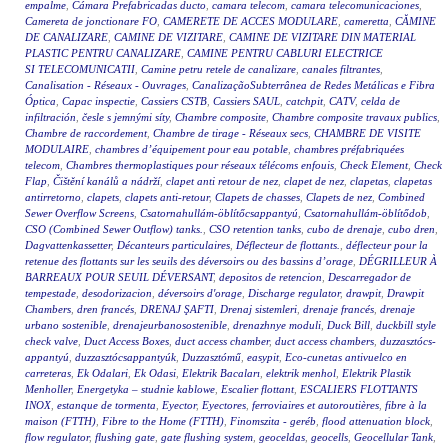
empalme
,
Cámara Prefabricadas ducto
,
camara telecom
,
camara telecomunicaciones
,
Camereta de jonctionare FO
,
CAMERETE DE ACCES MODULARE
,
cameretta
,
CĂMINE
DE CANALIZARE
,
CAMINE DE VIZITARE
,
CAMINE DE VIZITARE DIN MATERIAL
PLASTIC PENTRU CANALIZARE
,
CAMINE PENTRU CABLURI ELECTRICE
SI TELECOMUNICATII
,
Camine petru retele de canalizare
,
canales filtrantes
,
Canalisation - Réseaux - Ouvrages
,
CanalizaçãoSubterrânea de Redes Metálicas e Fibra
Óptica
,
Capac inspectie
,
Cassiers CSTB
,
Cassiers SAUL
,
catchpit
,
CATV
,
celda de
infiltración
,
česle s jemnými síty
,
Chambre composite
,
Chambre composite travaux publics
,
Chambre de raccordement
,
Chambre de tirage - Réseaux secs
,
CHAMBRE DE VISITE
MODULAIRE
,
chambres d’équipement pour eau potable
,
chambres préfabriquées
telecom
,
Chambres thermoplastiques pour réseaux télécoms enfouis
,
Check Element
,
Check
Flap
,
Čištění kanálů a nádrží
,
clapet anti retour de nez
,
clapet de nez
,
clapetas
,
clapetas
antirretorno
,
clapets
,
clapets anti-retour
,
Clapets de chasses
,
Clapets de nez
,
Combined
Sewer Overflow Screens
,
Csatornahullám-öblítőcsappantyú
,
Csatornahullám-öblítődob
,
CSO (Combined Sewer Outflow) tanks.
,
CSO retention tanks
,
cubo de drenaje
,
cubo dren
,
Dagvattenkassetter
,
Décanteurs particulaires
,
Déflecteur de flottants.
,
déflecteur pour la
retenue des flottants sur les seuils des déversoirs ou des bassins d’orage
,
DÉGRILLEUR À
BARREAUX POUR SEUIL DÉVERSANT
,
depositos de retencion
,
Descarregador de
tempestade
,
desodorizacion
,
déversoirs d'orage
,
Discharge regulator
,
drawpit
,
Drawpit
Chambers
,
dren francés
,
DRENAJ ŞAFTI
,
Drenaj sistemleri
,
drenaje francés
,
drenaje
urbano sostenible
,
drenajeurbanosostenible
,
drenazhnye moduli
,
Duck Bill
,
duckbill style
check valve
,
Duct Access Boxes
,
duct access chamber
,
duct access chambers
,
duzzasztócs-
appantyú
,
duzzasztócsappantyúk
,
Duzzasztómű
,
easypit
,
Eco-cunetas antivuelco en
carreteras
,
Ek Odalari
,
Ek Odasi
,
Elektrik Bacaları
,
elektrik menhol
,
Elektrik Plastik
Menholler
,
Energetyka – studnie kablowe
,
Escalier flottant
,
ESCALIERS FLOTTANTS
INOX
,
estanque de tormenta
,
Eyector
,
Eyectores
,
ferroviaires et autoroutières
,
fibre à la
maison (FTTH)
,
Fibre to the Home (FTTH)
,
Finomszita - geréb
,
flood attenuation block
,
flow regulator
,
flushing gate
,
gate flushing system
,
geoceldas
,
geocells
,
Geocellular Tank
,