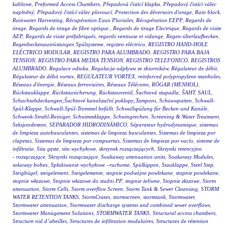
kablowe
,
Preformed Access Chambers
,
Přepadová čistící klapka
,
Přepadový čistící válec
naplněný
,
Přepadový čistící válec plovoucí
,
Protection des déversoirs d'orage
,
Rain block
,
Rainwater Harvesting
,
Récupération Eaux Pluviales
,
Récupération EEPP
,
Regards de
tirage
,
Regards de tirage de fibre optique.
,
Regards de tirage Electrique
,
Regards de visite
AEP
,
Regards de visite préfabriqués
,
regards ventouse et vidange
,
Regen-überlaufbecken
,
Regenbeckenausrüstungen Spülsysteme
,
registro eléctrico
,
REGISTRO HAND-HOLE
ELÉCTRICO MODULAR
,
REGISTRO PARA ALUMBRADO
,
REGISTRO PARA BAJA
TENSION
,
REGISTRO PARA MEDIA TENSION
,
REGISTRO TELEFONICO
,
REGISTROS
ALUMBRADO
,
Regulace odtoku
,
Regulacja odpływu ze zbiorników
,
Régulateur de débit
,
Régulateur de débit vortex
,
REGULATEUR VORTEX
,
reinforced polypropylene manholes
,
Réseaux d'énergie
,
Réseaux ferroviaires
,
Réseaux Télécoms
,
RÖGAR (MENHOL)
,
Rückstauklappe
,
Rückstausicherung
,
Rückstauventil
,
Šachtová stupadla
,
ŠAHT
,
SAUL
,
Schachtabdeckungen;Šachtové kanalizační poklopy;Tampons
,
Schouwputten
,
Schwall-
Spül-Klappe
,
Schwall-Spül-Trommel befüllt
,
Schwallspülung für Becken und Kanäle
,
Schwenk-Strahl-Reiniger
,
Schwimmklappe
,
Schwingrechen
,
Screening & Water Treatment
,
Seksjonsbrønn
,
SEPARADOR HIDRODINÁMICO
,
Séparateur hydrodynamique
,
sistemas
de limpieza autobasculantes
,
sistemas de limpieza basculantes
,
Sistemas de limpieza por
clapetas
,
Sistemas de limpieza por compuertas
,
Sistemas de limpieza por vacío
,
sisteme de
infiltratie
,
Sita gęste
,
sito wychyłowe
,
skrzynek rozsączających
,
Skrzynki retencyjno
- rozsączające
,
Skrzynki rozsączające
,
Soakaway attenuation units
,
Soakaway Modules
,
sokaway bobex
,
Spłukiwanie wychyłowe –ruchome
,
Spülkippen
,
Stauklappe
,
Steel Step
,
Steigbügel
,
steigelement
,
Steigelemente
,
stopnie podwójne powlekane
,
stopnie powlekane
,
stopnie włazowe
,
Stopnie włazowe do studni PP
,
stopnie żeliwne
,
Stopnie złazowe
,
Storm
attenuation
,
Storm Cells
,
Storm overflow Screen
,
Storm Tank & Sewer Cleansing
,
STORM
WATER RETENTION TANKS
,
StormCrates
,
stormscreen
,
stormtank
,
Stormwater
,
Stormwater attenuation
,
Stormwater discharge systems and combined sewer overflows
,
Stormwater Management Solutions
,
STORMWATER TANKS
,
Structural access chambers
,
Structure nid d’abeilles
,
Structures de infiltration modulaires
,
Structures de rétention