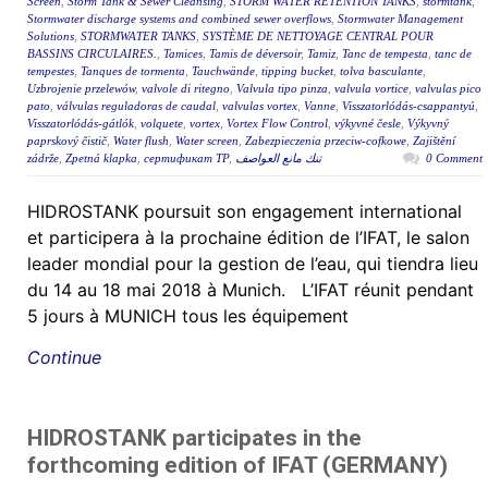
Screen
,
Storm Tank & Sewer Cleansing
,
STORM WATER RETENTION TANKS
,
stormtank
,
Stormwater discharge systems and combined sewer overflows
,
Stormwater Management
Solutions
,
STORMWATER TANKS
,
SYSTÈME DE NETTOYAGE CENTRAL POUR
BASSINS CIRCULAIRES.
,
Tamices
,
Tamis de déversoir
,
Tamiz
,
Tanc de tempesta
,
tanc de
tempestes
,
Tanques de tormenta
,
Tauchwände
,
tipping bucket
,
tolva basculante
,
Uzbrojenie przelewów
,
valvole di ritegno
,
Valvula tipo pinza
,
valvula vortice
,
valvulas pico
pato
,
válvulas reguladoras de caudal
,
valvulas vortex
,
Vanne
,
Visszatorlódás-csappantyú
,
Visszatorlódás-gátlók
,
volquete
,
vortex
,
Vortex Flow Control
,
výkyvné česle
,
Výkyvný
paprskový čistič
,
Water flush
,
Water screen
,
Zabezpieczenia przeciw-cofkowe
,
Zajištění
zádrže
,
Zpetná klapka
,
сертификат ТР
,
تنك مانع العواصف
0 Comment
HIDROSTANK poursuit son engagement international
et participera à la prochaine édition de l’IFAT, le salon
leader mondial pour la gestion de l’eau, qui tiendra lieu
du 14 au 18 mai 2018 à Munich. L’IFAT réunit pendant
5 jours à MUNICH tous les équipement
Continue
HIDROSTANK participates in the
forthcoming edition of IFAT (GERMANY)