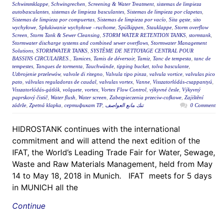
Schwimmklappe
,
Schwingrechen
,
Screening & Water Treatment
,
sistemas de limpieza
autobasculantes
,
sistemas de limpieza basculantes
,
Sistemas de limpieza por clapetas
,
Sistemas de limpieza por compuertas
,
Sistemas de limpieza por vacío
,
Sita gęste
,
sito
wychyłowe
,
Spłukiwanie wychyłowe –ruchome
,
Spülkippen
,
Stauklappe
,
Storm overflow
Screen
,
Storm Tank & Sewer Cleansing
,
STORM WATER RETENTION TANKS
,
stormtank
,
Stormwater discharge systems and combined sewer overflows
,
Stormwater Management
Solutions
,
STORMWATER TANKS
,
SYSTÈME DE NETTOYAGE CENTRAL POUR
BASSINS CIRCULAIRES.
,
Tamices
,
Tamis de déversoir
,
Tamiz
,
Tanc de tempesta
,
tanc de
tempestes
,
Tanques de tormenta
,
Tauchwände
,
tipping bucket
,
tolva basculante
,
Uzbrojenie przelewów
,
valvole di ritegno
,
Valvula tipo pinza
,
valvula vortice
,
valvulas pico
pato
,
válvulas reguladoras de caudal
,
valvulas vortex
,
Vanne
,
Visszatorlódás-csappantyú
,
Visszatorlódás-gátlók
,
volquete
,
vortex
,
Vortex Flow Control
,
výkyvné česle
,
Výkyvný
paprskový čistič
,
Water flush
,
Water screen
,
Zabezpieczenia przeciw-cofkowe
,
Zajištění
zádrže
,
Zpetná klapka
,
сертификат ТР
,
تنك مانع العواصف
0 Comment
HIDROSTANK continues with the international
commitment and will attend the next edition of the
IFAT, the World’s Leading Trade Fair for Water, Sewage,
Waste and Raw Materials Management, held from May
14 to May 18, 2018 in Munich. IFAT meets for 5 days
in MUNICH all the
Continue