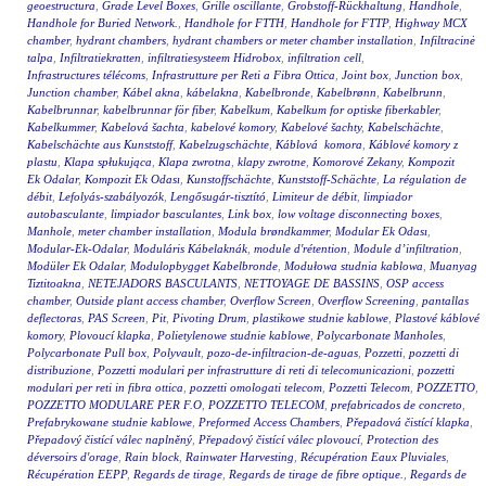
geoestructura
,
Grade Level Boxes
,
Grille oscillante
,
Grobstoff-Rückhaltung
,
Handhole
,
Handhole for Buried Network.
,
Handhole for FTTH
,
Handhole for FTTP
,
Highway MCX
chamber
,
hydrant chambers
,
hydrant chambers or meter chamber installation
,
Infiltracinė
talpa
,
Infiltratiekratten
,
infiltratiesysteem Hidrobox
,
infiltration cell
,
Infrastructures télécoms
,
Infrastrutture per Reti a Fibra Ottica
,
Joint box
,
Junction box
,
Junction chamber
,
Kábel akna
,
kábelakna
,
Kabelbronde
,
Kabelbrønn
,
Kabelbrunn
,
Kabelbrunnar
,
kabelbrunnar för fiber
,
Kabelkum
,
Kabelkum for optiske fiberkabler
,
Kabelkummer
,
Kabelová šachta
,
kabelové komory
,
Kabelové šachty
,
Kabelschächte
,
Kabelschächte aus Kunststoff
,
Kabelzugschächte
,
Káblová komora
,
Káblové komory z
plastu
,
Klapa spłukująca
,
Klapa zwrotna
,
klapy zwrotne
,
Komorové Zekany
,
Kompozit
Ek Odalar
,
Kompozit Ek Odası
,
Kunstoffschächte
,
Kunststoff-Schächte
,
La régulation de
débit
,
Lefolyás-szabályozók
,
Lengősugár-tisztító
,
Limiteur de débit
,
limpiador
autobasculante
,
limpiador basculantes
,
Link box
,
low voltage disconnecting boxes
,
Manhole
,
meter chamber installation
,
Modula brøndkammer
,
Modular Ek Odası
,
Modular-Ek-Odalar
,
Moduláris Kábelaknák
,
module d'rétention
,
Module d’infiltration
,
Modüler Ek Odalar
,
Modulopbygget Kabelbronde
,
Modułowa studnia kablowa
,
Muanyag
Tiztitoakna
,
NETEJADORS BASCULANTS
,
NETTOYAGE DE BASSINS
,
OSP access
chamber
,
Outside plant access chamber
,
Overflow Screen
,
Overflow Screening
,
pantallas
deflectoras
,
PAS Screen
,
Pit
,
Pivoting Drum
,
plastikowe studnie kablowe
,
Plastové káblové
komory
,
Plovoucí klapka
,
Polietylenowe studnie kablowe
,
Polycarbonate Manholes
,
Polycarbonate Pull box
,
Polyvault
,
pozo-de-infiltracion-de-aguas
,
Pozzetti
,
pozzetti di
distribuzione
,
Pozzetti modulari per infrastrutture di reti di telecomunicazioni
,
pozzetti
modulari per reti in fibra ottica
,
pozzetti omologati telecom
,
Pozzetti Telecom
,
POZZETTO
,
POZZETTO MODULARE PER F.O
,
POZZETTO TELECOM
,
prefabricados de concreto
,
Prefabrykowane studnie kablowe
,
Preformed Access Chambers
,
Přepadová čistící klapka
,
Přepadový čistící válec naplněný
,
Přepadový čistící válec plovoucí
,
Protection des
déversoirs d'orage
,
Rain block
,
Rainwater Harvesting
,
Récupération Eaux Pluviales
,
Récupération EEPP
,
Regards de tirage
,
Regards de tirage de fibre optique.
,
Regards de