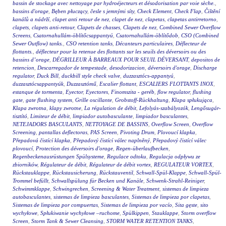
bassin de stockage avec nettoyage par hydroéjecteurs et désodorisation par voie sèche.
,
bassins d'orage
,
Bęben płuczący
,
česle s jemnými síty
,
Check Element
,
Check Flap
,
Čištění
kanálů a nádrží
,
clapet anti retour de nez
,
clapet de nez
,
clapetas
,
clapetas antirretorno
,
clapets
,
clapets anti-retour
,
Clapets de chasses
,
Clapets de nez
,
Combined Sewer Overflow
Screens
,
Csatornahullám-öblítőcsappantyú
,
Csatornahullám-öblítődob
,
CSO (Combined
Sewer Outflow) tanks.
,
CSO retention tanks
,
Décanteurs particulaires
,
Déflecteur de
flottants.
,
déflecteur pour la retenue des flottants sur les seuils des déversoirs ou des
bassins d’orage
,
DÉGRILLEUR À BARREAUX POUR SEUIL DÉVERSANT
,
depositos de
retencion
,
Descarregador de tempestade
,
desodorizacion
,
déversoirs d'orage
,
Discharge
regulator
,
Duck Bill
,
duckbill style check valve
,
duzzasztócs-appantyú
,
duzzasztócsappantyúk
,
Duzzasztómű
,
Escalier flottant
,
ESCALIERS FLOTTANTS INOX
,
estanque de tormenta
,
Eyector
,
Eyectores
,
Finomszita - geréb
,
flow regulator
,
flushing
gate
,
gate flushing system
,
Grille oscillante
,
Grobstoff-Rückhaltung
,
Klapa spłukująca
,
Klapa zwrotna
,
klapy zwrotne
,
La régulation de débit
,
Lefolyás-szabályozók
,
Lengősugár-
tisztító
,
Limiteur de débit
,
limpiador autobasculante
,
limpiador basculantes
,
NETEJADORS BASCULANTS
,
NETTOYAGE DE BASSINS
,
Overflow Screen
,
Overflow
Screening
,
pantallas deflectoras
,
PAS Screen
,
Pivoting Drum
,
Plovoucí klapka
,
Přepadová čistící klapka
,
Přepadový čistící válec naplněný
,
Přepadový čistící válec
plovoucí
,
Protection des déversoirs d'orage
,
Regen-überlaufbecken
,
Regenbeckenausrüstungen Spülsysteme
,
Regulace odtoku
,
Regulacja odpływu ze
zbiorników
,
Régulateur de débit
,
Régulateur de débit vortex
,
REGULATEUR VORTEX
,
Rückstauklappe
,
Rückstausicherung
,
Rückstauventil
,
Schwall-Spül-Klappe
,
Schwall-Spül-
Trommel befüllt
,
Schwallspülung für Becken und Kanäle
,
Schwenk-Strahl-Reiniger
,
Schwimmklappe
,
Schwingrechen
,
Screening & Water Treatment
,
sistemas de limpieza
autobasculantes
,
sistemas de limpieza basculantes
,
Sistemas de limpieza por clapetas
,
Sistemas de limpieza por compuertas
,
Sistemas de limpieza por vacío
,
Sita gęste
,
sito
wychyłowe
,
Spłukiwanie wychyłowe –ruchome
,
Spülkippen
,
Stauklappe
,
Storm overflow
Screen
,
Storm Tank & Sewer Cleansing
,
STORM WATER RETENTION TANKS
,