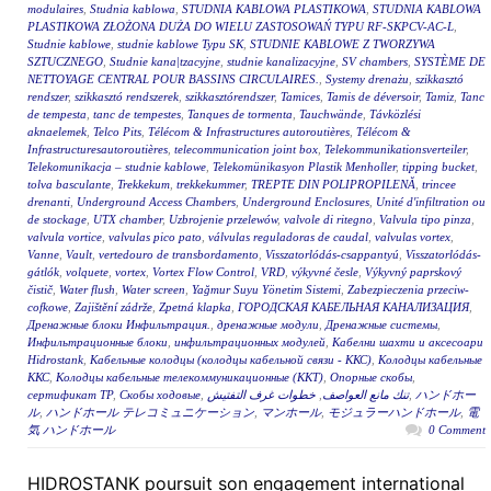
modulaires
,
Studnia kablowa
,
STUDNIA KABLOWA PLASTIKOWA
,
STUDNIA KABLOWA
PLASTIKOWA ZŁOŻONA DUŻA DO WIELU ZASTOSOWAŃ TYPU RF-SKPCV-AC-L
,
Studnie kablowe
,
studnie kablowe Typu SK
,
STUDNIE KABLOWE Z TWORZYWA
SZTUCZNEGO
,
Studnie kana|tzacyjne
,
studnie kanalizacyjne
,
SV chambers
,
SYSTÈME DE
NETTOYAGE CENTRAL POUR BASSINS CIRCULAIRES.
,
Systemy drenażu
,
szikkasztó
rendszer
,
szikkasztó rendszerek
,
szikkasztórendszer
,
Tamices
,
Tamis de déversoir
,
Tamiz
,
Tanc
de tempesta
,
tanc de tempestes
,
Tanques de tormenta
,
Tauchwände
,
Távközlési
aknaelemek
,
Telco Pits
,
Télécom & Infrastructures autoroutières
,
Télécom &
Infrastructuresautoroutières
,
telecommunication joint box
,
Telekommunikationsverteiler
,
Telekomunikacja – studnie kablowe
,
Telekomünikasyon Plastik Menholler
,
tipping bucket
,
tolva basculante
,
Trekkekum
,
trekkekummer
,
TREPTE DIN POLIPROPILENĂ
,
trincee
drenanti
,
Underground Access Chambers
,
Underground Enclosures
,
Unité d'infiltration ou
de stockage
,
UTX chamber
,
Uzbrojenie przelewów
,
valvole di ritegno
,
Valvula tipo pinza
,
valvula vortice
,
valvulas pico pato
,
válvulas reguladoras de caudal
,
valvulas vortex
,
Vanne
,
Vault
,
vertedouro de transbordamento
,
Visszatorlódás-csappantyú
,
Visszatorlódás-
gátlók
,
volquete
,
vortex
,
Vortex Flow Control
,
VRD
,
výkyvné česle
,
Výkyvný paprskový
čistič
,
Water flush
,
Water screen
,
Yağmur Suyu Yönetim Sistemi
,
Zabezpieczenia przeciw-
cofkowe
,
Zajištění zádrže
,
Zpetná klapka
,
ГОРОДСКАЯ КАБЕЛЬНАЯ КАНАЛИЗАЦИЯ
,
Дренажные блоки Инфильтрация.
,
дренажные модули
,
Дренажные системы
,
Инфильтрационные блоки
,
инфильтрационных модулей
,
Кабелни шахти и аксесоари
Hidrostank
,
Кабельные колодцы (колодцы кабельной связи - ККС)
,
Колодцы кабельные
ККС
,
Колодцы кабельные телекоммуникационные (ККТ)
,
Опорные скобы
,
сертификат ТР
,
Скобы ходовые
,
خطوات غرف التفتيش
,
تنك مانع العواصف
,
ハンドホー
ル
,
ハンドホール テレコミュニケーション
,
マンホール
,
モジュラーハンドホール
,
電
気 ハンドホール
0 Comment
HIDROSTANK poursuit son engagement international