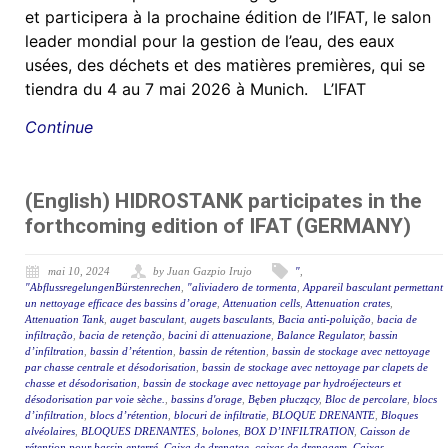
et participera à la prochaine édition de l’IFAT, le salon
leader mondial pour la gestion de l’eau, des eaux
usées, des déchets et des matières premières, qui se
tiendra du 4 au 7 mai 2026 à Munich. L’IFAT
Continue
(English) HIDROSTANK participates in the
forthcoming edition of IFAT (GERMANY)
mai 10, 2024
by Juan Gazpio Irujo
"
,
"AbflussregelungenBürstenrechen
,
"aliviadero de tormenta
,
Appareil basculant permettant
un nettoyage efficace des bassins d’orage
,
Attenuation cells
,
Attenuation crates
,
Attenuation Tank
,
auget basculant
,
augets basculants
,
Bacia anti-poluição
,
bacia de
infiltração
,
bacia de retenção
,
bacini di attenuazione
,
Balance Regulator
,
bassin
d’infiltration
,
bassin d’rétention
,
bassin de rétention
,
bassin de stockage avec nettoyage
par chasse centrale et désodorisation
,
bassin de stockage avec nettoyage par clapets de
chasse et désodorisation
,
bassin de stockage avec nettoyage par hydroéjecteurs et
désodorisation par voie sèche.
,
bassins d'orage
,
Bęben płuczący
,
Bloc de percolare
,
blocs
d’infiltration
,
blocs d’rétention
,
blocuri de infiltratie
,
BLOQUE DRENANTE
,
Bloques
alvéolaires
,
BLOQUES DRENANTES
,
bolones
,
BOX D’INFILTRATION
,
Caisson de
rétention pour bassin enterré
,
Caixa de drenatge
,
caixas de drenagem
,
Caixas