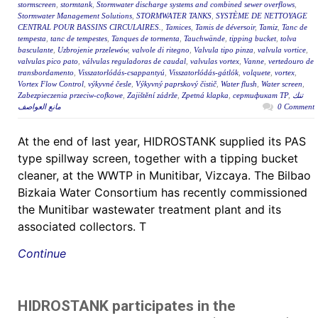
stormscreen
,
stormtank
,
Stormwater discharge systems and combined sewer overflows
,
Stormwater Management Solutions
,
STORMWATER TANKS
,
SYSTÈME DE NETTOYAGE
CENTRAL POUR BASSINS CIRCULAIRES.
,
Tamices
,
Tamis de déversoir
,
Tamiz
,
Tanc de
tempesta
,
tanc de tempestes
,
Tanques de tormenta
,
Tauchwände
,
tipping bucket
,
tolva
basculante
,
Uzbrojenie przelewów
,
valvole di ritegno
,
Valvula tipo pinza
,
valvula vortice
,
valvulas pico pato
,
válvulas reguladoras de caudal
,
valvulas vortex
,
Vanne
,
vertedouro de
transbordamento
,
Visszatorlódás-csappantyú
,
Visszatorlódás-gátlók
,
volquete
,
vortex
,
Vortex Flow Control
,
výkyvné česle
,
Výkyvný paprskový čistič
,
Water flush
,
Water screen
,
Zabezpieczenia przeciw-cofkowe
,
Zajištění zádrže
,
Zpetná klapka
,
сертификат ТР
,
تنك
مانع العواصف
0 Comment
At the end of last year, HIDROSTANK supplied its PAS
type spillway screen, together with a tipping bucket
cleaner, at the WWTP in Munitibar, Vizcaya. The Bilbao
Bizkaia Water Consortium has recently commissioned
the Munitibar wastewater treatment plant and its
associated collectors. T
Continue
HIDROSTANK participates in the