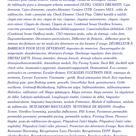
de infiltração para a drenagem urbana sustentável (SUDS)
,
CAIXES DRENANTS
,
Caja
drenante
,
Cajas drenantes
,
canales filtrantes
,
Cassiers CSTB
,
Cassiers SAUL
,
celda de
infiltración
,
česle s jemnými síty
,
Check Element
,
Check Flap
,
Čištění kanálů a nádrží
,
clapet anti retour de nez
,
clapet de nez
,
clapetas
,
clapetas antirretorno
,
clapets
,
clapets
anti-retour
,
Clapets de chasses
,
Clapets de nez
,
Combined Sewer Overflow Screens
,
concrete pavements
,
Csatornahullám-öblítőcsappantyú
,
Csatornahullám-öblítődob
,
CSO
(Combined Sewer Outflow) tanks.
,
CSO retention tanks
,
cubo de drenaje
,
cubo dren
,
Dagvattenkassetter
,
Décanteurs particulaires
,
Déflecteur de flottants.
,
déflecteur pour la
retenue des flottants sur les seuils des déversoirs ou des bassins d’orage
,
DÉGRILLEUR À
BARREAUX POUR SEUIL DÉVERSANT
,
depositos de retencion
,
Descarregador de
tempestade
,
desodorizacion
,
déversoirs d'orage
,
Discharge regulator
,
dren francés
,
DRENAJ ŞAFTI
,
Drenaj sistemleri
,
drenaje francés
,
drenaje urbano sostenible
,
drenajeurbanosostenible
,
drenazhnye moduli
,
Dry Paving System
,
Duck Bill
,
duckbill style
check valve
,
duzzasztócs-appantyú
,
duzzasztócsappantyúk
,
Duzzasztómű
,
Eco-cunetas
antivuelco en carreteras
,
Escalier flottant
,
ESCALIERS FLOTTANTS INOX
,
estanque de
tormenta
,
Eyector
,
Eyectores
,
Finomszita - geréb
,
flood attenuation block
,
flow regulator
,
flushing gate
,
gate flushing system
,
geocells
,
Geocellular Tank
,
geoestructura
,
Grille
oscillante
,
Grobstoff-Rückhaltung
,
Infiltracinė talpa
,
Infiltratiekratten
,
infiltratiesysteem
Hidrobox
,
infiltration cell
,
Klapa spłukująca
,
Klapa zwrotna
,
klapy zwrotne
,
La régulation
de débit
,
Lefolyás-szabályozók
,
Lengősugár-tisztító
,
Limiteur de débit
,
limpiador
autobasculante
,
limpiador basculantes
,
module d'rétention
,
Module d’infiltration
,
módulo
de infiltración
,
NETEJADORS BASCULANTS
,
NETTOYAGE DE BASSINS
,
Overflow
Screen
,
Overflow Screening
,
pantallas deflectoras
,
PAS Screen
,
Pavimento permeable
,
permeable pavement
,
permeable paving
,
permeable surface
,
Pivoting Drum
,
Plovoucí
klapka
,
pozo-de-infiltracion-de-aguas
,
Přepadová čistící klapka
,
Přepadový čistící válec
naplněný
,
Přepadový čistící válec plovoucí
,
Protection des déversoirs d'orage
,
Rain block
,
Rainwater Harvesting
,
Récupération Eaux Pluviales
,
Récupération EEPP
,
Regen-
überlaufbecken
,
Regenbeckenausrüstungen Spülsysteme
,
Regulace odtoku
,
Regulacja