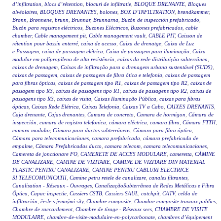
d’infiltration
,
blocs d’rétention
,
blocuri de infiltratie
,
BLOQUE DRENANTE
,
Bloques
alvéolaires
,
BLOQUES DRENANTES
,
bolones
,
BOX D’INFILTRATION
,
brøndkammer
,
Brønn
,
Brønnene
,
brunn
,
Brunnar
,
Brunnarna
,
Buzón de inspección prefabricado
,
Buzón para registros eléctricos
,
Buzones Eléctricos
,
Buzones prefabricados
,
cable
chamber
,
Cable management pit
,
Cable management vault
,
CABLE PIT
,
Caisson de
rétention pour bassin enterré
,
caixa de acesso
,
Caixa de drenatge
,
Caixa de Luz
e Passagem
,
caixa de passagem elétrica
,
Caixa de passagem para iluminação
,
Caixa
modular em polipropileno de alta resistência
,
caixas da rede distribuição subterrânea
,
caixas de drenagem
,
Caixas de infiltração para a drenagem urbana sustentável (SUDS)
,
caixas de passagem
,
caixas de passagem de fibra ótica e telefonia
,
caixas de passagem
para fibras ópticas
,
caixas de passagem tipo R1
,
caixas de passagem tipo R2
,
caixas de
passagem tipo R3
,
caixas de passagens tipo R1
,
caixas de passagens tipo R2
,
caixas de
passagens tipo R3
,
caixas de visita
,
Caixas Iluminação Pública
,
caixas para fibras
ópticas
,
Caixas Rede Elétrica
,
Caixas Telefonia
,
Caixas TV a Cabo
,
CAIXES DRENANTS
,
Caja drenante
,
Cajas drenantes
,
Camara de concreto
,
Camara de hormigon
,
Cámara de
inspección
,
camara de registro telefonica
,
cámara eléctrica
,
camara fibra
,
Cámara FTTH
,
camara modular
,
Cámara para ductos subterráneos
,
Cámara para fibra óptica
,
Cámara para telecomunicaciones
,
camara prefabricada
,
cámara prefabricada de
empalme
,
Cámara Prefabricadas ducto
,
camara telecom
,
camara telecomunicaciones
,
Camereta de jonctionare FO
,
CAMERETE DE ACCES MODULARE
,
cameretta
,
CĂMINE
DE CANALIZARE
,
CAMINE DE VIZITARE
,
CAMINE DE VIZITARE DIN MATERIAL
PLASTIC PENTRU CANALIZARE
,
CAMINE PENTRU CABLURI ELECTRICE
SI TELECOMUNICATII
,
Camine petru retele de canalizare
,
canales filtrantes
,
Canalisation - Réseaux - Ouvrages
,
CanalizaçãoSubterrânea de Redes Metálicas e Fibra
Óptica
,
Capac inspectie
,
Cassiers CSTB
,
Cassiers SAUL
,
catchpit
,
CATV
,
celda de
infiltración
,
česle s jemnými síty
,
Chambre composite
,
Chambre composite travaux publics
,
Chambre de raccordement
,
Chambre de tirage - Réseaux secs
,
CHAMBRE DE VISITE
MODULAIRE
,
chambre-de-visite-modulaire-en-polycarbonate
,
chambres d’équipement