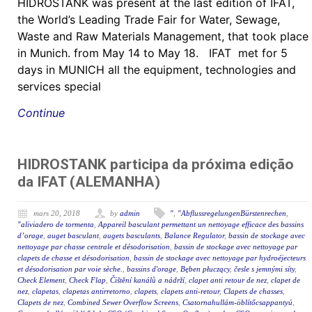
HIDROSTANK was present at the last edition of IFAT,
the World’s Leading Trade Fair for Water, Sewage,
Waste and Raw Materials Management, that took place
in Munich. from May 14 to May 18. IFAT met for 5
days in MUNICH all the equipment, technologies and
services special
Continue
HIDROSTANK participa da próxima edição
da IFAT (ALEMANHA)
mars 20, 2018
by
admin
"
,
"AbflussregelungenBürstenrechen
,
"aliviadero de tormenta
,
Appareil basculant permettant un nettoyage efficace des bassins
d’orage
,
auget basculant
,
augets basculants
,
Balance Regulator
,
bassin de stockage avec
nettoyage par chasse centrale et désodorisation
,
bassin de stockage avec nettoyage par
clapets de chasse et désodorisation
,
bassin de stockage avec nettoyage par hydroéjecteurs
et désodorisation par voie sèche.
,
bassins d'orage
,
Bęben płuczący
,
česle s jemnými síty
,
Check Element
,
Check Flap
,
Čištění kanálů a nádrží
,
clapet anti retour de nez
,
clapet de
nez
,
clapetas
,
clapetas antirretorno
,
clapets
,
clapets anti-retour
,
Clapets de chasses
,
Clapets de nez
,
Combined Sewer Overflow Screens
,
Csatornahullám-öblítőcsappantyú
,