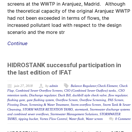
screens at the WWTP in Aranjuez, Madrid. Although
the theoretical capacity of the original Aranjuez WWTP
had not been exceeded in terms of flows, the
increased pollutant load with respect to the design
scenario and the more str
Continue
HIDROSTANK successful participation in
the last edition of IFAT
juin 27, 2018
by
admin
Balance Regulator;Check Element
,
Check
Flap
,
Combined Sewer Overflow Screens
,
CSO (Combined Sewer Outflow) tanks.
,
CSO
retention tanks
,
Discharge regulator
,
Duck Bill
,
duckbill style check valve
,
flow regulator
,
flushing gate
,
gate flushing system
,
Overflow Screen
,
Overflow Screening
,
PAS Screen
,
Pivoting Drum
,
Screening & Water Treatment
,
Storm overflow Screen
,
Storm Tank & Sewer
Cleansing
,
STORM WATER RETENTION TANKS
,
stormtank
,
Stormwater discharge systems
and combined sewer overflows
,
Stormwater Management Solutions
,
STORMWATER
TANKS
,
tipping bucket
,
Vortex Flow Control
,
Water flush
,
Water screen
0 Comment