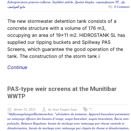
Zabezpieczenia przeciw-cofkowe
,
Zajištění zádrže
,
Zpetná klapka
,
сертификат ТР
,
تنك
مانع العواصف
0 Comment
The new stormwater detention tank consists of a
concrete structure with a volume of 176 m3,
occupying an area of 19×11 m2. HIDROSTANK SL has
supplied our tipping buckets and Spillway PAS
Screens, which guarantee the good operation of the
tank. The construction of the storm tank i
Continue
PAS-type weir screens at the Munitibar
WWTP
février 22, 2021
by Juan Gazpio Irujo
"
,
"AbflussregelungenBürstenrechen
,
"aliviadero de tormenta
,
Appareil basculant permettant
un nettoyage efficace des bassins d’orage
,
auget basculant
,
augets basculants
,
Bacia anti-
poluição
,
Balance Regulator
,
bassin de stockage avec nettoyage par chasse centrale et
désodorisation
,
bassin de stockage avec nettoyage par clapets de chasse et désodorisation
,