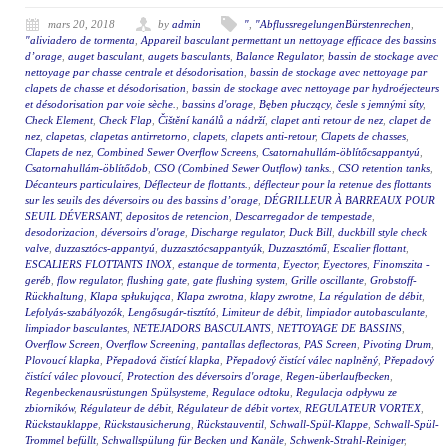
mars 20, 2018
by
admin
"
,
"AbflussregelungenBürstenrechen
,
"aliviadero de tormenta
,
Appareil basculant permettant un nettoyage efficace des bassins
d’orage
,
auget basculant
,
augets basculants
,
Balance Regulator
,
bassin de stockage avec
nettoyage par chasse centrale et désodorisation
,
bassin de stockage avec nettoyage par
clapets de chasse et désodorisation
,
bassin de stockage avec nettoyage par hydroéjecteurs
et désodorisation par voie sèche.
,
bassins d'orage
,
Bęben płuczący
,
česle s jemnými síty
,
Check Element
,
Check Flap
,
Čištění kanálů a nádrží
,
clapet anti retour de nez
,
clapet de
nez
,
clapetas
,
clapetas antirretorno
,
clapets
,
clapets anti-retour
,
Clapets de chasses
,
Clapets de nez
,
Combined Sewer Overflow Screens
,
Csatornahullám-öblítőcsappantyú
,
Csatornahullám-öblítődob
,
CSO (Combined Sewer Outflow) tanks.
,
CSO retention tanks
,
Décanteurs particulaires
,
Déflecteur de flottants.
,
déflecteur pour la retenue des flottants
sur les seuils des déversoirs ou des bassins d’orage
,
DÉGRILLEUR À BARREAUX POUR
SEUIL DÉVERSANT
,
depositos de retencion
,
Descarregador de tempestade
,
desodorizacion
,
déversoirs d'orage
,
Discharge regulator
,
Duck Bill
,
duckbill style check
valve
,
duzzasztócs-appantyú
,
duzzasztócsappantyúk
,
Duzzasztómű
,
Escalier flottant
,
ESCALIERS FLOTTANTS INOX
,
estanque de tormenta
,
Eyector
,
Eyectores
,
Finomszita -
geréb
,
flow regulator
,
flushing gate
,
gate flushing system
,
Grille oscillante
,
Grobstoff-
Rückhaltung
,
Klapa spłukująca
,
Klapa zwrotna
,
klapy zwrotne
,
La régulation de débit
,
Lefolyás-szabályozók
,
Lengősugár-tisztító
,
Limiteur de débit
,
limpiador autobasculante
,
limpiador basculantes
,
NETEJADORS BASCULANTS
,
NETTOYAGE DE BASSINS
,
Overflow Screen
,
Overflow Screening
,
pantallas deflectoras
,
PAS Screen
,
Pivoting Drum
,
Plovoucí klapka
,
Přepadová čistící klapka
,
Přepadový čistící válec naplněný
,
Přepadový
čistící válec plovoucí
,
Protection des déversoirs d'orage
,
Regen-überlaufbecken
,
Regenbeckenausrüstungen Spülsysteme
,
Regulace odtoku
,
Regulacja odpływu ze
zbiorników
,
Régulateur de débit
,
Régulateur de débit vortex
,
REGULATEUR VORTEX
,
Rückstauklappe
,
Rückstausicherung
,
Rückstauventil
,
Schwall-Spül-Klappe
,
Schwall-Spül-
Trommel befüllt
,
Schwallspülung für Becken und Kanäle
,
Schwenk-Strahl-Reiniger
,