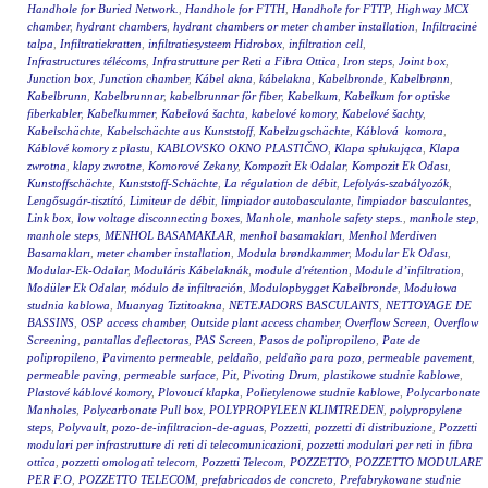
Handhole for Buried Network.
,
Handhole for FTTH
,
Handhole for FTTP
,
Highway MCX
chamber
,
hydrant chambers
,
hydrant chambers or meter chamber installation
,
Infiltracinė
talpa
,
Infiltratiekratten
,
infiltratiesysteem Hidrobox
,
infiltration cell
,
Infrastructures télécoms
,
Infrastrutture per Reti a Fibra Ottica
,
Iron steps
,
Joint box
,
Junction box
,
Junction chamber
,
Kábel akna
,
kábelakna
,
Kabelbronde
,
Kabelbrønn
,
Kabelbrunn
,
Kabelbrunnar
,
kabelbrunnar för fiber
,
Kabelkum
,
Kabelkum for optiske
fiberkabler
,
Kabelkummer
,
Kabelová šachta
,
kabelové komory
,
Kabelové šachty
,
Kabelschächte
,
Kabelschächte aus Kunststoff
,
Kabelzugschächte
,
Káblová komora
,
Káblové komory z plastu
,
KABLOVSKO OKNO PLASTIČNO
,
Klapa spłukująca
,
Klapa
zwrotna
,
klapy zwrotne
,
Komorové Zekany
,
Kompozit Ek Odalar
,
Kompozit Ek Odası
,
Kunstoffschächte
,
Kunststoff-Schächte
,
La régulation de débit
,
Lefolyás-szabályozók
,
Lengősugár-tisztító
,
Limiteur de débit
,
limpiador autobasculante
,
limpiador basculantes
,
Link box
,
low voltage disconnecting boxes
,
Manhole
,
manhole safety steps.
,
manhole step
,
manhole steps
,
MENHOL BASAMAKLAR
,
menhol basamakları
,
Menhol Merdiven
Basamakları
,
meter chamber installation
,
Modula brøndkammer
,
Modular Ek Odası
,
Modular-Ek-Odalar
,
Moduláris Kábelaknák
,
module d'rétention
,
Module d’infiltration
,
Modüler Ek Odalar
,
módulo de infiltración
,
Modulopbygget Kabelbronde
,
Modułowa
studnia kablowa
,
Muanyag Tiztitoakna
,
NETEJADORS BASCULANTS
,
NETTOYAGE DE
BASSINS
,
OSP access chamber
,
Outside plant access chamber
,
Overflow Screen
,
Overflow
Screening
,
pantallas deflectoras
,
PAS Screen
,
Pasos de polipropileno
,
Pate de
polipropileno
,
Pavimento permeable
,
peldaño
,
peldaño para pozo
,
permeable pavement
,
permeable paving
,
permeable surface
,
Pit
,
Pivoting Drum
,
plastikowe studnie kablowe
,
Plastové káblové komory
,
Plovoucí klapka
,
Polietylenowe studnie kablowe
,
Polycarbonate
Manholes
,
Polycarbonate Pull box
,
POLYPROPYLEEN KLIMTREDEN
,
polypropylene
steps
,
Polyvault
,
pozo-de-infiltracion-de-aguas
,
Pozzetti
,
pozzetti di distribuzione
,
Pozzetti
modulari per infrastrutture di reti di telecomunicazioni
,
pozzetti modulari per reti in fibra
ottica
,
pozzetti omologati telecom
,
Pozzetti Telecom
,
POZZETTO
,
POZZETTO MODULARE
PER F.O
,
POZZETTO TELECOM
,
prefabricados de concreto
,
Prefabrykowane studnie