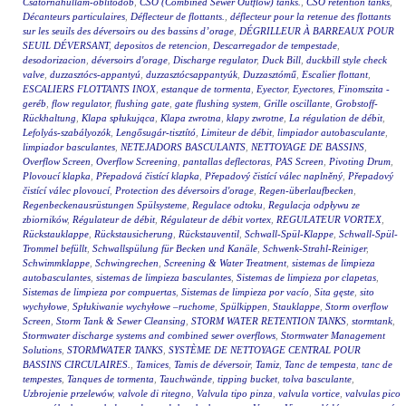
Csatornahullám-öblítődob
,
CSO (Combined Sewer Outflow) tanks.
,
CSO retention tanks
,
Décanteurs particulaires
,
Déflecteur de flottants.
,
déflecteur pour la retenue des flottants
sur les seuils des déversoirs ou des bassins d’orage
,
DÉGRILLEUR À BARREAUX POUR
SEUIL DÉVERSANT
,
depositos de retencion
,
Descarregador de tempestade
,
desodorizacion
,
déversoirs d'orage
,
Discharge regulator
,
Duck Bill
,
duckbill style check
valve
,
duzzasztócs-appantyú
,
duzzasztócsappantyúk
,
Duzzasztómű
,
Escalier flottant
,
ESCALIERS FLOTTANTS INOX
,
estanque de tormenta
,
Eyector
,
Eyectores
,
Finomszita -
geréb
,
flow regulator
,
flushing gate
,
gate flushing system
,
Grille oscillante
,
Grobstoff-
Rückhaltung
,
Klapa spłukująca
,
Klapa zwrotna
,
klapy zwrotne
,
La régulation de débit
,
Lefolyás-szabályozók
,
Lengősugár-tisztító
,
Limiteur de débit
,
limpiador autobasculante
,
limpiador basculantes
,
NETEJADORS BASCULANTS
,
NETTOYAGE DE BASSINS
,
Overflow Screen
,
Overflow Screening
,
pantallas deflectoras
,
PAS Screen
,
Pivoting Drum
,
Plovoucí klapka
,
Přepadová čistící klapka
,
Přepadový čistící válec naplněný
,
Přepadový
čistící válec plovoucí
,
Protection des déversoirs d'orage
,
Regen-überlaufbecken
,
Regenbeckenausrüstungen Spülsysteme
,
Regulace odtoku
,
Regulacja odpływu ze
zbiorników
,
Régulateur de débit
,
Régulateur de débit vortex
,
REGULATEUR VORTEX
,
Rückstauklappe
,
Rückstausicherung
,
Rückstauventil
,
Schwall-Spül-Klappe
,
Schwall-Spül-
Trommel befüllt
,
Schwallspülung für Becken und Kanäle
,
Schwenk-Strahl-Reiniger
,
Schwimmklappe
,
Schwingrechen
,
Screening & Water Treatment
,
sistemas de limpieza
autobasculantes
,
sistemas de limpieza basculantes
,
Sistemas de limpieza por clapetas
,
Sistemas de limpieza por compuertas
,
Sistemas de limpieza por vacío
,
Sita gęste
,
sito
wychyłowe
,
Spłukiwanie wychyłowe –ruchome
,
Spülkippen
,
Stauklappe
,
Storm overflow
Screen
,
Storm Tank & Sewer Cleansing
,
STORM WATER RETENTION TANKS
,
stormtank
,
Stormwater discharge systems and combined sewer overflows
,
Stormwater Management
Solutions
,
STORMWATER TANKS
,
SYSTÈME DE NETTOYAGE CENTRAL POUR
BASSINS CIRCULAIRES.
,
Tamices
,
Tamis de déversoir
,
Tamiz
,
Tanc de tempesta
,
tanc de
tempestes
,
Tanques de tormenta
,
Tauchwände
,
tipping bucket
,
tolva basculante
,
Uzbrojenie przelewów
,
valvole di ritegno
,
Valvula tipo pinza
,
valvula vortice
,
valvulas pico