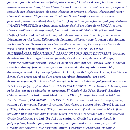
pour eau potable
,
chambres préfabriquées telecom
,
Chambres thermoplastiques pour
réseaux télécoms enfouis
,
Check Element
,
Check Flap
,
Čištění kanálů a nádrží
,
clapet anti
retour de nez
,
clapet de nez
,
clapetas
,
clapetas antirretorno
,
clapets
,
clapets anti-retour
,
Clapets de chasses
,
Clapets de nez
,
Combined Sewer Overflow Screens
,
concrete
pavements
,
couvercles;Aknafedelek;Hatches ;Coperchi in ghisa;Rama i pokrywy studzienki
;WŁAZY I WPUSTY;Люки;Люки легкие;Brunnslock;Baca Kapakları; RÖGAR;covers
,
Csatornahullám-öblítőcsappantyú
,
Csatornahullám-öblítődob
,
CSO (Combined Sewer
Outflow) tanks.
,
CSO retention tanks
,
cubo de drenaje
,
cubo dren
,
Dagvattenkassetter
,
Décanteurs particulaires
,
Déflecteur de flottants.
,
déflecteur pour la retenue des flottants
sur les seuils des déversoirs ou des bassins d’orage
,
degrau
,
Degrau para câmara de
visita
,
degraus em polipropileno
,
DEGRAUS PARA CAIXAS DE VISITA
SUBTERRÂNEAS
,
DÉGRILLEUR À BARREAUX POUR SEUIL DÉVERSANT
,
depositos
de retencion
,
Descarregador de tempestade
,
desodorizacion
,
déversoirs d'orage
,
Discharge regulator
,
drawpit
,
Drawpit Chambers
,
dren francés
,
DRENAJ ŞAFTI
,
Drenaj
sistemleri
,
drenaje francés
,
drenaje urbano sostenible
,
drenajeurbanosostenible
,
drenazhnye moduli
,
Dry Paving System
,
Duck Bill
,
duckbill style check valve
,
Duct Access
Boxes
,
duct access chamber
,
duct access chambers
,
duzzasztócs-appantyú
,
duzzasztócsappantyúk
,
Duzzasztómű
,
easypit
,
echelon
,
Échelon en polypropylène courbe
,
Échelon en polypropylène droit
,
ECHELON POLYPROPYLENE
,
echelons
,
Échelons pour
puits
,
Eco-cunetas antivuelco en carreteras
,
Ek Odalari
,
Ek Odasi
,
Elektrik Bacaları
,
elektrik menhol
,
Elektrik Plastik Menholler
,
EN13101
,
Energetyka – studnie kablowe
,
Escalier flottant
,
ESCALIERS FLOTTANTS INOX
,
escalin
,
Escalones de polipropileno
,
estanque de tormenta
,
Eyector
,
Eyectores
,
ferroviaires et autoroutières
,
fibre à la maison
(FTTH)
,
Fibre to the Home (FTTH)
,
Finomszita - geréb
,
flood attenuation block
,
flow
regulator
,
flushing gate
,
gate flushing system
,
geocells
,
Geocellular Tank
,
geoestructura
,
Grade Level Boxes
,
gradini
,
Gradini alla marinara
,
Gradini in acciaio rivestiti in
polipropilene
,
Gradini per parete curva e piana per l'edilizia
,
Gradini per pozzetti
,
Gradino per pozzetti
,
Grille oscillante
,
grilles
,
Grobstoff-Rückhaltung
,
Handhole
,