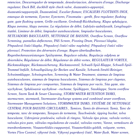
retencion
,
Descarregador de tempestade
,
desodorizacion
,
déversoirs d'orage
,
Discharge
regulator
,
Duck Bill
,
duckbill style check valve
,
duzzasztócs-appantyú
,
duzzasztócsappantyúk
,
Duzzasztómű
,
Escalier flottant
,
ESCALIERS FLOTTANTS INOX
,
estanque de tormenta
,
Eyector
,
Eyectores
,
Finomszita - geréb
,
flow regulator
,
flushing
gate
,
gate flushing system
,
Grille oscillante
,
Grobstoff-Rückhaltung
,
Klapa spłukująca
,
Klapa zwrotna
,
klapy zwrotne
,
La régulation de débit
,
Lefolyás-szabályozók
,
Lengősugár-
tisztító
,
Limiteur de débit
,
limpiador autobasculante
,
limpiador basculantes
,
NETEJADORS BASCULANTS
,
NETTOYAGE DE BASSINS
,
Overflow Screen
,
Overflow
Screening
,
pantallas deflectoras
,
PAS Screen
,
Pivoting Drum
,
Plovoucí klapka
,
Přepadová čistící klapka
,
Přepadový čistící válec naplněný
,
Přepadový čistící válec
plovoucí
,
Protection des déversoirs d'orage
,
Regen-überlaufbecken
,
Regenbeckenausrüstungen Spülsysteme
,
Regulace odtoku
,
Regulacja odpływu ze
zbiorników
,
Régulateur de débit
,
Régulateur de débit vortex
,
REGULATEUR VORTEX
,
Rückstauklappe
,
Rückstausicherung
,
Rückstauventil
,
Schwall-Spül-Klappe
,
Schwall-Spül-
Trommel befüllt
,
Schwallspülung für Becken und Kanäle
,
Schwenk-Strahl-Reiniger
,
Schwimmklappe
,
Schwingrechen
,
Screening & Water Treatment
,
sistemas de limpieza
autobasculantes
,
sistemas de limpieza basculantes
,
Sistemas de limpieza por clapetas
,
Sistemas de limpieza por compuertas
,
Sistemas de limpieza por vacío
,
Sita gęste
,
sito
wychyłowe
,
Spłukiwanie wychyłowe –ruchome
,
Spülkippen
,
Stauklappe
,
Storm overflow
Screen
,
Storm Tank & Sewer Cleansing
,
STORM WATER RETENTION TANKS
,
stormscreen
,
stormtank
,
Stormwater discharge systems and combined sewer overflows
,
Stormwater Management Solutions
,
STORMWATER TANKS
,
SYSTÈME DE NETTOYAGE
CENTRAL POUR BASSINS CIRCULAIRES.
,
Tamices
,
Tamis de déversoir
,
Tamiz
,
Tanc de
tempesta
,
tanc de tempestes
,
Tanques de tormenta
,
Tauchwände
,
tipping bucket
,
tolva
basculante
,
Uzbrojenie przelewów
,
valvole di ritegno
,
Valvula tipo pinza
,
valvula vortice
,
valvulas pico pato
,
válvulas reguladoras de caudal
,
valvulas vortex
,
Vanne
,
vertedouro de
transbordamento
,
Visszatorlódás-csappantyú
,
Visszatorlódás-gátlók
,
volquete
,
vortex
,
Vortex Flow Control
,
výkyvné česle
,
Výkyvný paprskový čistič
,
Water flush
,
Water screen
,