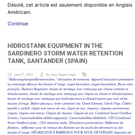
Désolé, cet article est seulement disponible en Anglais
Américain.
Continue
HIDROSTANK EQUIPMENT IN THE
SARDINERO STORM WATER RETENTION
TANK, SANTANDER (SPAIN)
mai 27, 2021
by Juan Gazpio Irujo
"AbflussregelungenBürstenrechen
,
"aliviadero de tormenta
,
Appareil basculant permettant
un nettoyage efficace des bassins d’orage
,
auget basculant
,
augets basculants
,
Bacia anti-
poluição
,
Balance Regulator
,
bassin de stockage avec nettoyage par chasse centrale et
désodorisation
,
bassin de stockage avec nettoyage par clapets de chasse et désodorisation
,
bassin de stockage avec nettoyage par hydroéjecteurs et désodorisation par voie sèche.
,
bassins d'orage
,
Bęben płuczący
,
česle s jemnými síty
,
Check Element
,
Check Flap
,
Čištění
kanálů a nádrží
,
clapet anti retour de nez
,
clapet de nez
,
clapetas
,
clapetas antirretorno
,
clapets
,
clapets anti-retour
,
Clapets de chasses
,
Clapets de nez
,
Combined Sewer Overflow
Screens
,
Csatornahullám-öblítőcsappantyú
,
Csatornahullám-öblítődob
,
CSO (Combined
Sewer Outflow) tanks.
,
CSO retention tanks
,
Décanteurs particulaires
,
Déflecteur de
flottants.
,
déflecteur pour la retenue des flottants sur les seuils des déversoirs ou des
bassins d’orage
,
DÉGRILLEUR À BARREAUX POUR SEUIL DÉVERSANT
,
depositos de