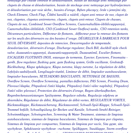
nettoyage par chasse centrale et désodorisation
,
bassin de stockage avec nettoyage par
clapets de chasse et désodorisation
,
bassin de stockage avec nettoyage par hydroéjecteurs
et désodorisation par voie sèche.
,
bassins d'orage
,
Bęben płuczący
,
česle s jemnými síty
,
Check Element
,
Check Flap
,
Čištění kanálů a nádrží
,
clapet anti retour de nez
,
clapet de
nez
,
clapetas
,
clapetas antirretorno
,
clapets
,
clapets anti-retour
,
Clapets de chasses
,
Clapets de nez
,
Combined Sewer Overflow Screens
,
Csatornahullám-öblítőcsappantyú
,
Csatornahullám-öblítődob
,
CSO (Combined Sewer Outflow) tanks.
,
CSO retention tanks
,
Décanteurs particulaires
,
Déflecteur de flottants.
,
déflecteur pour la retenue des flottants
sur les seuils des déversoirs ou des bassins d’orage
,
DÉGRILLEUR À BARREAUX POUR
SEUIL DÉVERSANT
,
depositos de retencion
,
Descarregador de tempestade
,
desodorizacion
,
déversoirs d'orage
,
Discharge regulator
,
Duck Bill
,
duckbill style check
valve
,
duzzasztócs-appantyú
,
duzzasztócsappantyúk
,
Duzzasztómű
,
Escalier flottant
,
ESCALIERS FLOTTANTS INOX
,
estanque de tormenta
,
Eyector
,
Eyectores
,
Finomszita -
geréb
,
flow regulator
,
flushing gate
,
gate flushing system
,
Grille oscillante
,
Grobstoff-
Rückhaltung
,
Klapa spłukująca
,
Klapa zwrotna
,
klapy zwrotne
,
La régulation de débit
,
Lefolyás-szabályozók
,
Lengősugár-tisztító
,
Limiteur de débit
,
limpiador autobasculante
,
limpiador basculantes
,
NETEJADORS BASCULANTS
,
NETTOYAGE DE BASSINS
,
Overflow Screen
,
Overflow Screening
,
pantallas deflectoras
,
PAS Screen
,
Pivoting Drum
,
Plovoucí klapka
,
Přepadová čistící klapka
,
Přepadový čistící válec naplněný
,
Přepadový
čistící válec plovoucí
,
Protection des déversoirs d'orage
,
Regen-überlaufbecken
,
Regenbeckenausrüstungen Spülsysteme
,
Regulace odtoku
,
Regulacja odpływu ze
zbiorników
,
Régulateur de débit
,
Régulateur de débit vortex
,
REGULATEUR VORTEX
,
Rückstauklappe
,
Rückstausicherung
,
Rückstauventil
,
Schwall-Spül-Klappe
,
Schwall-Spül-
Trommel befüllt
,
Schwallspülung für Becken und Kanäle
,
Schwenk-Strahl-Reiniger
,
Schwimmklappe
,
Schwingrechen
,
Screening & Water Treatment
,
sistemas de limpieza
autobasculantes
,
sistemas de limpieza basculantes
,
Sistemas de limpieza por clapetas
,
Sistemas de limpieza por compuertas
,
Sistemas de limpieza por vacío
,
Sita gęste
,
sito
wychyłowe
,
Spłukiwanie wychyłowe –ruchome
,
Spülkippen
,
Stauklappe
,
Storm overflow