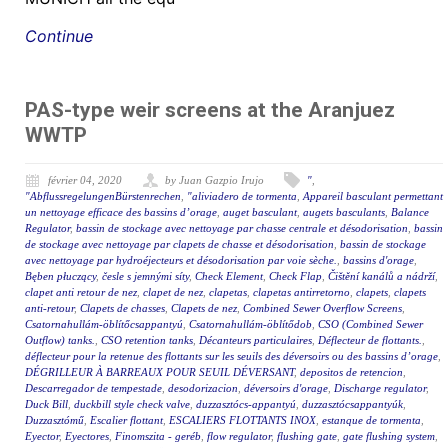
Continue
PAS-type weir screens at the Aranjuez
WWTP
février 04, 2020
by Juan Gazpio Irujo
"
,
"AbflussregelungenBürstenrechen
,
"aliviadero de tormenta
,
Appareil basculant permettant
un nettoyage efficace des bassins d’orage
,
auget basculant
,
augets basculants
,
Balance
Regulator
,
bassin de stockage avec nettoyage par chasse centrale et désodorisation
,
bassin
de stockage avec nettoyage par clapets de chasse et désodorisation
,
bassin de stockage
avec nettoyage par hydroéjecteurs et désodorisation par voie sèche.
,
bassins d'orage
,
Bęben płuczący
,
česle s jemnými síty
,
Check Element
,
Check Flap
,
Čištění kanálů a nádrží
,
clapet anti retour de nez
,
clapet de nez
,
clapetas
,
clapetas antirretorno
,
clapets
,
clapets
anti-retour
,
Clapets de chasses
,
Clapets de nez
,
Combined Sewer Overflow Screens
,
Csatornahullám-öblítőcsappantyú
,
Csatornahullám-öblítődob
,
CSO (Combined Sewer
Outflow) tanks.
,
CSO retention tanks
,
Décanteurs particulaires
,
Déflecteur de flottants.
,
déflecteur pour la retenue des flottants sur les seuils des déversoirs ou des bassins d’orage
,
DÉGRILLEUR À BARREAUX POUR SEUIL DÉVERSANT
,
depositos de retencion
,
Descarregador de tempestade
,
desodorizacion
,
déversoirs d'orage
,
Discharge regulator
,
Duck Bill
,
duckbill style check valve
,
duzzasztócs-appantyú
,
duzzasztócsappantyúk
,
Duzzasztómű
,
Escalier flottant
,
ESCALIERS FLOTTANTS INOX
,
estanque de tormenta
,
Eyector
,
Eyectores
,
Finomszita - geréb
,
flow regulator
,
flushing gate
,
gate flushing system
,