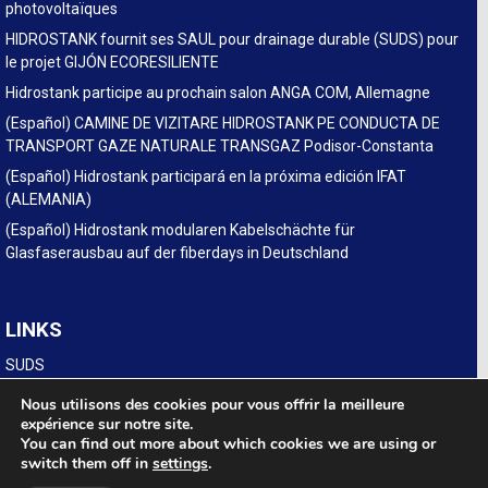
photovoltaïques
HIDROSTANK fournit ses SAUL pour drainage durable (SUDS) pour
le projet GIJÓN ECORESILIENTE
Hidrostank participe au prochain salon ANGA COM, Allemagne
(Español) CAMINE DE VIZITARE HIDROSTANK PE CONDUCTA DE
TRANSPORT GAZE NATURALE TRANSGAZ Podisor-Constanta
(Español) Hidrostank participará en la próxima edición IFAT
(ALEMANIA)
(Español) Hidrostank modularen Kabelschächte für
Glasfaserausbau auf der fiberdays in Deutschland
LINKS
SUDS
Legal
Nous utilisons des cookies pour vous offrir la meilleure
expérience sur notre site.
You can find out more about which cookies we are using or
switch them off in
settings
.
POL. INDUSTRIAL LA NAVA, Calle D Num 15. 31300 TAFALLA (NAVARRA ·