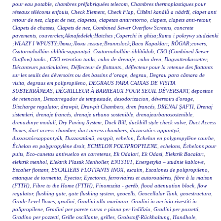
pour eau potable
,
chambres préfabriquées telecom
,
Chambres thermoplastiques pour
réseaux télécoms enfouis
,
Check Element
,
Check Flap
,
Čištění kanálů a nádrží
,
clapet anti
retour de nez
,
clapet de nez
,
clapetas
,
clapetas antirretorno
,
clapets
,
clapets anti-retour
,
Clapets de chasses
,
Clapets de nez
,
Combined Sewer Overflow Screens
,
concrete
pavements
,
couvercles;Aknafedelek;Hatches ;Coperchi in ghisa;Rama i pokrywy studzienki
;WŁAZY I WPUSTY;Люки;Люки легкие;Brunnslock;Baca Kapakları; RÖGAR;covers
,
Csatornahullám-öblítőcsappantyú
,
Csatornahullám-öblítődob
,
CSO (Combined Sewer
Outflow) tanks.
,
CSO retention tanks
,
cubo de drenaje
,
cubo dren
,
Dagvattenkassetter
,
Décanteurs particulaires
,
Déflecteur de flottants.
,
déflecteur pour la retenue des flottants
sur les seuils des déversoirs ou des bassins d’orage
,
degrau
,
Degrau para câmara de
visita
,
degraus em polipropileno
,
DEGRAUS PARA CAIXAS DE VISITA
SUBTERRÂNEAS
,
DÉGRILLEUR À BARREAUX POUR SEUIL DÉVERSANT
,
depositos
de retencion
,
Descarregador de tempestade
,
desodorizacion
,
déversoirs d'orage
,
Discharge regulator
,
drawpit
,
Drawpit Chambers
,
dren francés
,
DRENAJ ŞAFTI
,
Drenaj
sistemleri
,
drenaje francés
,
drenaje urbano sostenible
,
drenajeurbanosostenible
,
drenazhnye moduli
,
Dry Paving System
,
Duck Bill
,
duckbill style check valve
,
Duct Access
Boxes
,
duct access chamber
,
duct access chambers
,
duzzasztócs-appantyú
,
duzzasztócsappantyúk
,
Duzzasztómű
,
easypit
,
echelon
,
Échelon en polypropylène courbe
,
Échelon en polypropylène droit
,
ECHELON POLYPROPYLENE
,
echelons
,
Échelons pour
puits
,
Eco-cunetas antivuelco en carreteras
,
Ek Odalari
,
Ek Odasi
,
Elektrik Bacaları
,
elektrik menhol
,
Elektrik Plastik Menholler
,
EN13101
,
Energetyka – studnie kablowe
,
Escalier flottant
,
ESCALIERS FLOTTANTS INOX
,
escalin
,
Escalones de polipropileno
,
estanque de tormenta
,
Eyector
,
Eyectores
,
ferroviaires et autoroutières
,
fibre à la maison
(FTTH)
,
Fibre to the Home (FTTH)
,
Finomszita - geréb
,
flood attenuation block
,
flow
regulator
,
flushing gate
,
gate flushing system
,
geocells
,
Geocellular Tank
,
geoestructura
,
Grade Level Boxes
,
gradini
,
Gradini alla marinara
,
Gradini in acciaio rivestiti in
polipropilene
,
Gradini per parete curva e piana per l'edilizia
,
Gradini per pozzetti
,
Gradino per pozzetti
,
Grille oscillante
,
grilles
,
Grobstoff-Rückhaltung
,
Handhole
,