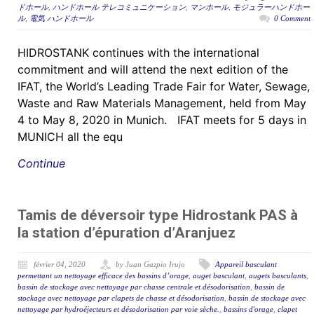
ドホール
,
ハンドホール テレコミュニケーション
,
マンホール
,
モジュラーハンドホー
ル
,
電気 ハンドホール
0 Comment
HIDROSTANK continues with the international
commitment and will attend the next edition of the
IFAT, the World’s Leading Trade Fair for Water, Sewage,
Waste and Raw Materials Management, held from May
4 to May 8, 2020 in Munich. IFAT meets for 5 days in
MUNICH all the equ
Continue
Tamis de déversoir type Hidrostank PAS à
la station d’épuration d’Aranjuez
février 04, 2020
by Juan Gazpio Irujo
Appareil basculant
permettant un nettoyage efficace des bassins d’orage
,
auget basculant
,
augets basculants
,
bassin de stockage avec nettoyage par chasse centrale et désodorisation
,
bassin de
stockage avec nettoyage par clapets de chasse et désodorisation
,
bassin de stockage avec
nettoyage par hydroéjecteurs et désodorisation par voie sèche.
,
bassins d'orage
,
clapet