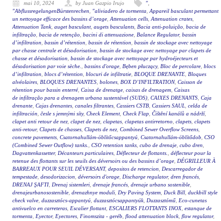
mai 10, 2024
by Juan Gazpio Irujo
"
,
"AbflussregelungenBürstenrechen
,
"aliviadero de tormenta
,
Appareil basculant permettant
un nettoyage efficace des bassins d’orage
,
Attenuation cells
,
Attenuation crates
,
Attenuation Tank
,
auget basculant
,
augets basculants
,
Bacia anti-poluição
,
bacia de
infiltração
,
bacia de retenção
,
bacini di attenuazione
,
Balance Regulator
,
bassin
d’infiltration
,
bassin d’rétention
,
bassin de rétention
,
bassin de stockage avec nettoyage
par chasse centrale et désodorisation
,
bassin de stockage avec nettoyage par clapets de
chasse et désodorisation
,
bassin de stockage avec nettoyage par hydroéjecteurs et
désodorisation par voie sèche.
,
bassins d'orage
,
Bęben płuczący
,
Bloc de percolare
,
blocs
d’infiltration
,
blocs d’rétention
,
blocuri de infiltratie
,
BLOQUE DRENANTE
,
Bloques
alvéolaires
,
BLOQUES DRENANTES
,
bolones
,
BOX D’INFILTRATION
,
Caisson de
rétention pour bassin enterré
,
Caixa de drenatge
,
caixas de drenagem
,
Caixas
de infiltração para a drenagem urbana sustentável (SUDS)
,
CAIXES DRENANTS
,
Caja
drenante
,
Cajas drenantes
,
canales filtrantes
,
Cassiers CSTB
,
Cassiers SAUL
,
celda de
infiltración
,
česle s jemnými síty
,
Check Element
,
Check Flap
,
Čištění kanálů a nádrží
,
clapet anti retour de nez
,
clapet de nez
,
clapetas
,
clapetas antirretorno
,
clapets
,
clapets
anti-retour
,
Clapets de chasses
,
Clapets de nez
,
Combined Sewer Overflow Screens
,
concrete pavements
,
Csatornahullám-öblítőcsappantyú
,
Csatornahullám-öblítődob
,
CSO
(Combined Sewer Outflow) tanks.
,
CSO retention tanks
,
cubo de drenaje
,
cubo dren
,
Dagvattenkassetter
,
Décanteurs particulaires
,
Déflecteur de flottants.
,
déflecteur pour la
retenue des flottants sur les seuils des déversoirs ou des bassins d’orage
,
DÉGRILLEUR À
BARREAUX POUR SEUIL DÉVERSANT
,
depositos de retencion
,
Descarregador de
tempestade
,
desodorizacion
,
déversoirs d'orage
,
Discharge regulator
,
dren francés
,
DRENAJ ŞAFTI
,
Drenaj sistemleri
,
drenaje francés
,
drenaje urbano sostenible
,
drenajeurbanosostenible
,
drenazhnye moduli
,
Dry Paving System
,
Duck Bill
,
duckbill style
check valve
,
duzzasztócs-appantyú
,
duzzasztócsappantyúk
,
Duzzasztómű
,
Eco-cunetas
antivuelco en carreteras
,
Escalier flottant
,
ESCALIERS FLOTTANTS INOX
,
estanque de
tormenta
,
Eyector
,
Eyectores
,
Finomszita - geréb
,
flood attenuation block
,
flow regulator
,