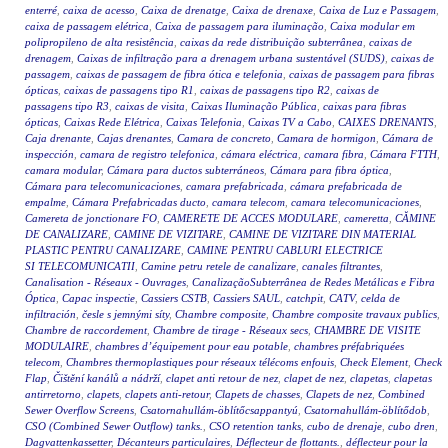
enterré
,
caixa de acesso
,
Caixa de drenatge
,
Caixa de drenaxe
,
Caixa de Luz e Passagem
,
caixa de passagem elétrica
,
Caixa de passagem para iluminação
,
Caixa modular em
polipropileno de alta resistência
,
caixas da rede distribuição subterrânea
,
caixas de
drenagem
,
Caixas de infiltração para a drenagem urbana sustentável (SUDS)
,
caixas de
passagem
,
caixas de passagem de fibra ótica e telefonia
,
caixas de passagem para fibras
ópticas
,
caixas de passagens tipo R1
,
caixas de passagens tipo R2
,
caixas de
passagens tipo R3
,
caixas de visita
,
Caixas Iluminação Pública
,
caixas para fibras
ópticas
,
Caixas Rede Elétrica
,
Caixas Telefonia
,
Caixas TV a Cabo
,
CAIXES DRENANTS
,
Caja drenante
,
Cajas drenantes
,
Camara de concreto
,
Camara de hormigon
,
Cámara de
inspección
,
camara de registro telefonica
,
cámara eléctrica
,
camara fibra
,
Cámara FTTH
,
camara modular
,
Cámara para ductos subterráneos
,
Cámara para fibra óptica
,
Cámara para telecomunicaciones
,
camara prefabricada
,
cámara prefabricada de
empalme
,
Cámara Prefabricadas ducto
,
camara telecom
,
camara telecomunicaciones
,
Camereta de jonctionare FO
,
CAMERETE DE ACCES MODULARE
,
cameretta
,
CĂMINE
DE CANALIZARE
,
CAMINE DE VIZITARE
,
CAMINE DE VIZITARE DIN MATERIAL
PLASTIC PENTRU CANALIZARE
,
CAMINE PENTRU CABLURI ELECTRICE
SI TELECOMUNICATII
,
Camine petru retele de canalizare
,
canales filtrantes
,
Canalisation - Réseaux - Ouvrages
,
CanalizaçãoSubterrânea de Redes Metálicas e Fibra
Óptica
,
Capac inspectie
,
Cassiers CSTB
,
Cassiers SAUL
,
catchpit
,
CATV
,
celda de
infiltración
,
česle s jemnými síty
,
Chambre composite
,
Chambre composite travaux publics
,
Chambre de raccordement
,
Chambre de tirage - Réseaux secs
,
CHAMBRE DE VISITE
MODULAIRE
,
chambres d’équipement pour eau potable
,
chambres préfabriquées
telecom
,
Chambres thermoplastiques pour réseaux télécoms enfouis
,
Check Element
,
Check
Flap
,
Čištění kanálů a nádrží
,
clapet anti retour de nez
,
clapet de nez
,
clapetas
,
clapetas
antirretorno
,
clapets
,
clapets anti-retour
,
Clapets de chasses
,
Clapets de nez
,
Combined
Sewer Overflow Screens
,
Csatornahullám-öblítőcsappantyú
,
Csatornahullám-öblítődob
,
CSO (Combined Sewer Outflow) tanks.
,
CSO retention tanks
,
cubo de drenaje
,
cubo dren
,
Dagvattenkassetter
,
Décanteurs particulaires
,
Déflecteur de flottants.
,
déflecteur pour la