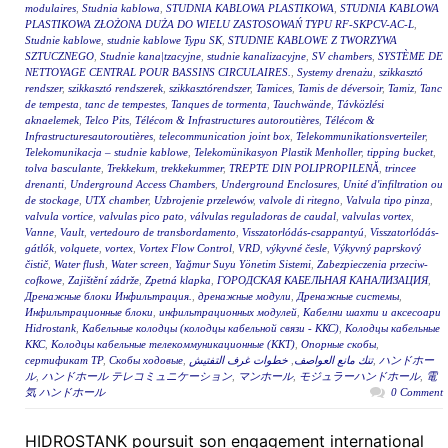
modulaires
,
Studnia kablowa
,
STUDNIA KABLOWA PLASTIKOWA
,
STUDNIA KABLOWA
PLASTIKOWA ZŁOŻONA DUŻA DO WIELU ZASTOSOWAŃ TYPU RF-SKPCV-AC-L
,
Studnie kablowe
,
studnie kablowe Typu SK
,
STUDNIE KABLOWE Z TWORZYWA
SZTUCZNEGO
,
Studnie kana|tzacyjne
,
studnie kanalizacyjne
,
SV chambers
,
SYSTÈME DE
NETTOYAGE CENTRAL POUR BASSINS CIRCULAIRES.
,
Systemy drenażu
,
szikkasztó
rendszer
,
szikkasztó rendszerek
,
szikkasztórendszer
,
Tamices
,
Tamis de déversoir
,
Tamiz
,
Tanc
de tempesta
,
tanc de tempestes
,
Tanques de tormenta
,
Tauchwände
,
Távközlési
aknaelemek
,
Telco Pits
,
Télécom & Infrastructures autoroutières
,
Télécom &
Infrastructuresautoroutières
,
telecommunication joint box
,
Telekommunikationsverteiler
,
Telekomunikacja – studnie kablowe
,
Telekomünikasyon Plastik Menholler
,
tipping bucket
,
tolva basculante
,
Trekkekum
,
trekkekummer
,
TREPTE DIN POLIPROPILENĂ
,
trincee
drenanti
,
Underground Access Chambers
,
Underground Enclosures
,
Unité d'infiltration ou
de stockage
,
UTX chamber
,
Uzbrojenie przelewów
,
valvole di ritegno
,
Valvula tipo pinza
,
valvula vortice
,
valvulas pico pato
,
válvulas reguladoras de caudal
,
valvulas vortex
,
Vanne
,
Vault
,
vertedouro de transbordamento
,
Visszatorlódás-csappantyú
,
Visszatorlódás-
gátlók
,
volquete
,
vortex
,
Vortex Flow Control
,
VRD
,
výkyvné česle
,
Výkyvný paprskový
čistič
,
Water flush
,
Water screen
,
Yağmur Suyu Yönetim Sistemi
,
Zabezpieczenia przeciw-
cofkowe
,
Zajištění zádrže
,
Zpetná klapka
,
ГОРОДСКАЯ КАБЕЛЬНАЯ КАНАЛИЗАЦИЯ
,
Дренажные блоки Инфильтрация.
,
дренажные модули
,
Дренажные системы
,
Инфильтрационные блоки
,
инфильтрационных модулей
,
Кабелни шахти и аксесоари
Hidrostank
,
Кабельные колодцы (колодцы кабельной связи - ККС)
,
Колодцы кабельные
ККС
,
Колодцы кабельные телекоммуникационные (ККТ)
,
Опорные скобы
,
сертификат ТР
,
Скобы ходовые
,
خطوات غرف التفتيش
,
تنك مانع العواصف
,
ハンドホー
ル
,
ハンドホール テレコミュニケーション
,
マンホール
,
モジュラーハンドホール
,
電
気 ハンドホール
0 Comment
HIDROSTANK poursuit son engagement international