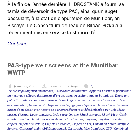
À la fin de l’année dernière, HIDROSTANK a fourni sa
tamis de déversoir de type PAS, ainsi qu’un auget
basculant, à la station d’épuration de Munitibar, en
Biscaye. Le Consortium de l’eau de Bilbao Bizkaia a
récemment mis en service la station d’é
Continue
PAS-type weir screens at the Munitibar
WWTP
février 22, 2021
by Juan Gazpio Irujo
"
,
"AbflussregelungenBürstenrechen
,
"aliviadero de tormenta
,
Appareil basculant permettant
un nettoyage efficace des bassins d’orage
,
auget basculant
,
augets basculants
,
Bacia anti-
poluição
,
Balance Regulator
,
bassin de stockage avec nettoyage par chasse centrale et
désodorisation
,
bassin de stockage avec nettoyage par clapets de chasse et désodorisation
,
bassin de stockage avec nettoyage par hydroéjecteurs et désodorisation par voie sèche.
,
bassins d'orage
,
Bęben płuczący
,
česle s jemnými síty
,
Check Element
,
Check Flap
,
Čištění
kanálů a nádrží
,
clapet anti retour de nez
,
clapet de nez
,
clapetas
,
clapetas antirretorno
,
clapets
,
clapets anti-retour
,
Clapets de chasses
,
Clapets de nez
,
Combined Sewer Overflow
Screens
,
Csatornahullám-öblítőcsappantyú
,
Csatornahullám-öblítődob
,
CSO (Combined