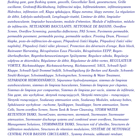
flushing gate
,
gate flushing system
,
geocells
,
Geocellular Tank
,
geoestructura
,
Grille
oscillante
,
Grobstoff-Rückhaltung
,
Infiltracinė talpa
,
Infiltratiekratten
,
infiltratiesysteem
Hidrobox
,
infiltration cell
,
Klapa spłukująca
,
Klapa zwrotna
,
klapy zwrotne
,
La régulation
de débit
,
Lefolyás-szabályozók
,
Lengősugár-tisztító
,
Limiteur de débit
,
limpiador
autobasculante
,
limpiador basculantes
,
module d'rétention
,
Module d’infiltration
,
módulo
de infiltración
,
NETEJADORS BASCULANTS
,
NETTOYAGE DE BASSINS
,
Overflow
Screen
,
Overflow Screening
,
pantallas deflectoras
,
PAS Screen
,
Pavimento permeable
,
permeable pavement
,
permeable paving
,
permeable surface
,
Pivoting Drum
,
Plovoucí
klapka
,
pozo-de-infiltracion-de-aguas
,
Přepadová čistící klapka
,
Přepadový čistící válec
naplněný
,
Přepadový čistící válec plovoucí
,
Protection des déversoirs d'orage
,
Rain block
,
Rainwater Harvesting
,
Récupération Eaux Pluviales
,
Récupération EEPP
,
Regen-
überlaufbecken
,
Regenbeckenausrüstungen Spülsysteme
,
Regulace odtoku
,
Regulacja
odpływu ze zbiorników
,
Régulateur de débit
,
Régulateur de débit vortex
,
REGULATEUR
VORTEX
,
Rückstauklappe
,
Rückstausicherung
,
Rückstauventil
,
SAUL
,
Schwall-Spül-
Klappe
,
Schwall-Spül-Trommel befüllt
,
Schwallspülung für Becken und Kanäle
,
Schwenk-
Strahl-Reiniger
,
Schwimmklappe
,
Schwingrechen
,
Screening & Water Treatment
,
SEPARADOR HIDRODINÁMICO
,
Séparateur hydrodynamique
,
sistemas de limpieza
autobasculantes
,
sistemas de limpieza basculantes
,
Sistemas de limpieza por clapetas
,
Sistemas de limpieza por compuertas
,
Sistemas de limpieza por vacío
,
sisteme de infiltratie
,
Sita gęste
,
sito wychyłowe
,
skrzynek rozsączających
,
Skrzynki retencyjno - rozsączające
,
Skrzynki rozsączające
,
Soakaway attenuation units
,
Soakaway Modules
,
sokaway bobex
,
Spłukiwanie wychyłowe –ruchome
,
Spülkippen
,
Stauklappe
,
Storm attenuation
,
Storm
Cells
,
Storm overflow Screen
,
Storm Tank & Sewer Cleansing
,
STORM WATER
RETENTION TANKS
,
StormCrates
,
stormscreen
,
stormtank
,
Stormwater
,
Stormwater
attenuation
,
Stormwater discharge systems and combined sewer overflows
,
Stormwater
Management Solutions
,
STORMWATER TANKS
,
Structure nid d’abeilles
,
Structures de
infiltration modulaires
,
Structures de rétention modulaires
,
SYSTÈME DE NETTOYAGE
CENTRAL POUR BASSINS CIRCULAIRES.
,
Systemy drenażu
,
szikkasztó rendszer
,