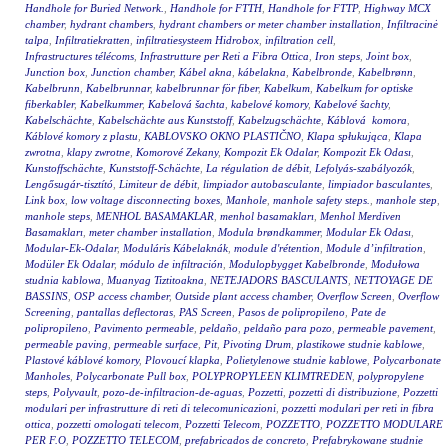
Handhole for Buried Network.
,
Handhole for FTTH
,
Handhole for FTTP
,
Highway MCX
chamber
,
hydrant chambers
,
hydrant chambers or meter chamber installation
,
Infiltracinė
talpa
,
Infiltratiekratten
,
infiltratiesysteem Hidrobox
,
infiltration cell
,
Infrastructures télécoms
,
Infrastrutture per Reti a Fibra Ottica
,
Iron steps
,
Joint box
,
Junction box
,
Junction chamber
,
Kábel akna
,
kábelakna
,
Kabelbronde
,
Kabelbrønn
,
Kabelbrunn
,
Kabelbrunnar
,
kabelbrunnar för fiber
,
Kabelkum
,
Kabelkum for optiske
fiberkabler
,
Kabelkummer
,
Kabelová šachta
,
kabelové komory
,
Kabelové šachty
,
Kabelschächte
,
Kabelschächte aus Kunststoff
,
Kabelzugschächte
,
Káblová komora
,
Káblové komory z plastu
,
KABLOVSKO OKNO PLASTIČNO
,
Klapa spłukująca
,
Klapa
zwrotna
,
klapy zwrotne
,
Komorové Zekany
,
Kompozit Ek Odalar
,
Kompozit Ek Odası
,
Kunstoffschächte
,
Kunststoff-Schächte
,
La régulation de débit
,
Lefolyás-szabályozók
,
Lengősugár-tisztító
,
Limiteur de débit
,
limpiador autobasculante
,
limpiador basculantes
,
Link box
,
low voltage disconnecting boxes
,
Manhole
,
manhole safety steps.
,
manhole step
,
manhole steps
,
MENHOL BASAMAKLAR
,
menhol basamakları
,
Menhol Merdiven
Basamakları
,
meter chamber installation
,
Modula brøndkammer
,
Modular Ek Odası
,
Modular-Ek-Odalar
,
Moduláris Kábelaknák
,
module d'rétention
,
Module d’infiltration
,
Modüler Ek Odalar
,
módulo de infiltración
,
Modulopbygget Kabelbronde
,
Modułowa
studnia kablowa
,
Muanyag Tiztitoakna
,
NETEJADORS BASCULANTS
,
NETTOYAGE DE
BASSINS
,
OSP access chamber
,
Outside plant access chamber
,
Overflow Screen
,
Overflow
Screening
,
pantallas deflectoras
,
PAS Screen
,
Pasos de polipropileno
,
Pate de
polipropileno
,
Pavimento permeable
,
peldaño
,
peldaño para pozo
,
permeable pavement
,
permeable paving
,
permeable surface
,
Pit
,
Pivoting Drum
,
plastikowe studnie kablowe
,
Plastové káblové komory
,
Plovoucí klapka
,
Polietylenowe studnie kablowe
,
Polycarbonate
Manholes
,
Polycarbonate Pull box
,
POLYPROPYLEEN KLIMTREDEN
,
polypropylene
steps
,
Polyvault
,
pozo-de-infiltracion-de-aguas
,
Pozzetti
,
pozzetti di distribuzione
,
Pozzetti
modulari per infrastrutture di reti di telecomunicazioni
,
pozzetti modulari per reti in fibra
ottica
,
pozzetti omologati telecom
,
Pozzetti Telecom
,
POZZETTO
,
POZZETTO MODULARE
PER F.O
,
POZZETTO TELECOM
,
prefabricados de concreto
,
Prefabrykowane studnie