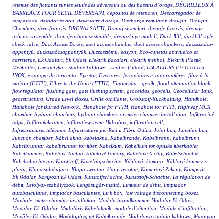
retenue des flottants sur les seuils des déversoirs ou des bassins d’orage
,
DÉGRILLEUR À
BARREAUX POUR SEUIL DÉVERSANT
,
depositos de retencion
,
Descarregador de
tempestade
,
desodorizacion
,
déversoirs d'orage
,
Discharge regulator
,
drawpit
,
Drawpit
Chambers
,
dren francés
,
DRENAJ ŞAFTI
,
Drenaj sistemleri
,
drenaje francés
,
drenaje
urbano sostenible
,
drenajeurbanosostenible
,
drenazhnye moduli
,
Duck Bill
,
duckbill style
check valve
,
Duct Access Boxes
,
duct access chamber
,
duct access chambers
,
duzzasztócs-
appantyú
,
duzzasztócsappantyúk
,
Duzzasztómű
,
easypit
,
Eco-cunetas antivuelco en
carreteras
,
Ek Odalari
,
Ek Odasi
,
Elektrik Bacaları
,
elektrik menhol
,
Elektrik Plastik
Menholler
,
Energetyka – studnie kablowe
,
Escalier flottant
,
ESCALIERS FLOTTANTS
INOX
,
estanque de tormenta
,
Eyector
,
Eyectores
,
ferroviaires et autoroutières
,
fibre à la
maison (FTTH)
,
Fibre to the Home (FTTH)
,
Finomszita - geréb
,
flood attenuation block
,
flow regulator
,
flushing gate
,
gate flushing system
,
geoceldas
,
geocells
,
Geocellular Tank
,
geoestructura
,
Grade Level Boxes
,
Grille oscillante
,
Grobstoff-Rückhaltung
,
Handhole
,
Handhole for Buried Network.
,
Handhole for FTTH
,
Handhole for FTTP
,
Highway MCX
chamber
,
hydrant chambers
,
hydrant chambers or meter chamber installation
,
Infiltracinė
talpa
,
Infiltratiekratten
,
infiltratiesysteem Hidrobox
,
infiltration cell
,
Infrastructures télécoms
,
Infrastrutture per Reti a Fibra Ottica
,
Joint box
,
Junction box
,
Junction chamber
,
Kábel akna
,
kábelakna
,
Kabelbronde
,
Kabelbrønn
,
Kabelbrunn
,
Kabelbrunnar
,
kabelbrunnar för fiber
,
Kabelkum
,
Kabelkum for optiske fiberkabler
,
Kabelkummer
,
Kabelová šachta
,
kabelové komory
,
Kabelové šachty
,
Kabelschächte
,
Kabelschächte aus Kunststoff
,
Kabelzugschächte
,
Káblová komora
,
Káblové komory z
plastu
,
Klapa spłukująca
,
Klapa zwrotna
,
klapy zwrotne
,
Komorové Zekany
,
Kompozit
Ek Odalar
,
Kompozit Ek Odası
,
Kunstoffschächte
,
Kunststoff-Schächte
,
La régulation de
débit
,
Lefolyás-szabályozók
,
Lengősugár-tisztító
,
Limiteur de débit
,
limpiador
autobasculante
,
limpiador basculantes
,
Link box
,
low voltage disconnecting boxes
,
Manhole
,
meter chamber installation
,
Modula brøndkammer
,
Modular Ek Odası
,
Modular-Ek-Odalar
,
Moduláris Kábelaknák
,
module d'rétention
,
Module d’infiltration
,
Modüler Ek Odalar
,
Modulopbygget Kabelbronde
,
Modułowa studnia kablowa
,
Muanyag