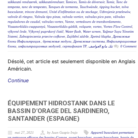
szikkasztó rendszerek
,
szikkasztórendszer
,
Tamices
,
Tamis de déversoir
,
Tamiz
,
Tanc de
tempesta
,
tanc de tempestes
,
Tanques de tormenta
,
Tauchwände
,
tipping bucket
,
tolva
basculante
,
trincee drenanti
,
Unité d'infiltration ou de stockage
,
Uzbrojenie przelewów
,
valvole di ritegno
,
Valvula tipo pinza
,
valvula vortice
,
valvulas pico pato
,
válvulas
reguladoras de caudal
,
valvulas vortex
,
Vanne
,
vertedouro de transbordamento
,
Visszatorlódás-csappantyú
,
Visszatorlódás-gátlók
,
volquete
,
vortex
,
Vortex Flow Control
,
výkyvné česle
,
Výkyvný paprskový čistič
,
Water flush
,
Water screen
,
Yağmur Suyu Yönetim
Sistemi
,
Zabezpieczenia przeciw-cofkowe
,
Zajištění zádrže
,
Zpetná klapka
,
Дренажные
блоки Инфильтрация.
,
дренажные модули
,
Дренажные системы
,
Инфильтрационные
блоки
,
инфильтрационных модулей
,
сертификат ТР
,
تنك مانع العواصف
0 Comment
Désolé, cet article est seulement disponible en Anglais
Américain.
Continue
ÉQUIPEMENT HIDROSTANK DANS LE
BASSIN D’ORAGE DEL SARDINERO,
SANTANDER (ESPAGNE)
mai 27, 2021
by Juan Gazpio Irujo
Appareil basculant permettant
un nettoyage efficace des bassins d’orage
,
auget basculant
,
augets basculants
,
bassin de