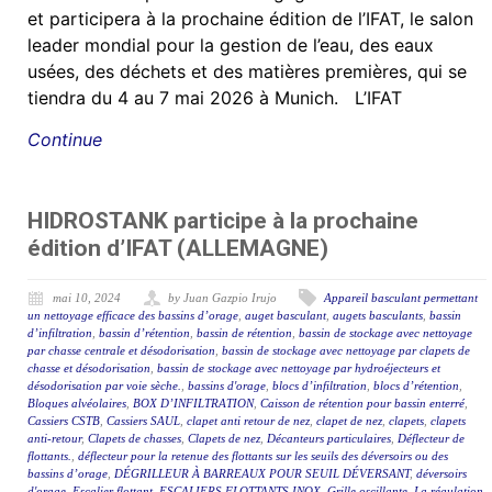
et participera à la prochaine édition de l’IFAT, le salon
leader mondial pour la gestion de l’eau, des eaux
usées, des déchets et des matières premières, qui se
tiendra du 4 au 7 mai 2026 à Munich. L’IFAT
Continue
HIDROSTANK participe à la prochaine
édition d’IFAT (ALLEMAGNE)
mai 10, 2024
by Juan Gazpio Irujo
Appareil basculant permettant
un nettoyage efficace des bassins d’orage
,
auget basculant
,
augets basculants
,
bassin
d’infiltration
,
bassin d’rétention
,
bassin de rétention
,
bassin de stockage avec nettoyage
par chasse centrale et désodorisation
,
bassin de stockage avec nettoyage par clapets de
chasse et désodorisation
,
bassin de stockage avec nettoyage par hydroéjecteurs et
désodorisation par voie sèche.
,
bassins d'orage
,
blocs d’infiltration
,
blocs d’rétention
,
Bloques alvéolaires
,
BOX D’INFILTRATION
,
Caisson de rétention pour bassin enterré
,
Cassiers CSTB
,
Cassiers SAUL
,
clapet anti retour de nez
,
clapet de nez
,
clapets
,
clapets
anti-retour
,
Clapets de chasses
,
Clapets de nez
,
Décanteurs particulaires
,
Déflecteur de
flottants.
,
déflecteur pour la retenue des flottants sur les seuils des déversoirs ou des
bassins d’orage
,
DÉGRILLEUR À BARREAUX POUR SEUIL DÉVERSANT
,
déversoirs
d'orage
,
Escalier flottant
,
ESCALIERS FLOTTANTS INOX
,
Grille oscillante
,
La régulation