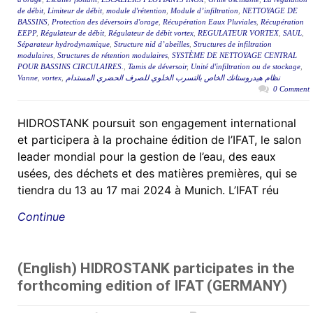
de débit
,
Limiteur de débit
,
module d'rétention
,
Module d’infiltration
,
NETTOYAGE DE
BASSINS
,
Protection des déversoirs d'orage
,
Récupération Eaux Pluviales
,
Récupération
EEPP
,
Régulateur de débit
,
Régulateur de débit vortex
,
REGULATEUR VORTEX
,
SAUL
,
Séparateur hydrodynamique
,
Structure nid d’abeilles
,
Structures de infiltration
modulaires
,
Structures de rétention modulaires
,
SYSTÈME DE NETTOYAGE CENTRAL
POUR BASSINS CIRCULAIRES.
,
Tamis de déversoir
,
Unité d'infiltration ou de stockage
,
Vanne
,
vortex
,
نظام هيدروستانك الخاص بالتسرب الخلوي للصرف الحضري المستدام
0 Comment
HIDROSTANK poursuit son engagement international
et participera à la prochaine édition de l’IFAT, le salon
leader mondial pour la gestion de l’eau, des eaux
usées, des déchets et des matières premières, qui se
tiendra du 13 au 17 mai 2024 à Munich. L’IFAT réu
Continue
(English) HIDROSTANK participates in the
forthcoming edition of IFAT (GERMANY)