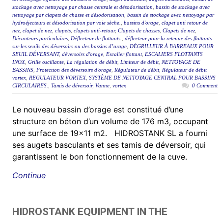
stockage avec nettoyage par chasse centrale et désodorisation
,
bassin de stockage avec
nettoyage par clapets de chasse et désodorisation
,
bassin de stockage avec nettoyage par
hydroéjecteurs et désodorisation par voie sèche.
,
bassins d'orage
,
clapet anti retour de
nez
,
clapet de nez
,
clapets
,
clapets anti-retour
,
Clapets de chasses
,
Clapets de nez
,
Décanteurs particulaires
,
Déflecteur de flottants.
,
déflecteur pour la retenue des flottants
sur les seuils des déversoirs ou des bassins d’orage
,
DÉGRILLEUR À BARREAUX POUR
SEUIL DÉVERSANT
,
déversoirs d'orage
,
Escalier flottant
,
ESCALIERS FLOTTANTS
INOX
,
Grille oscillante
,
La régulation de débit
,
Limiteur de débit
,
NETTOYAGE DE
BASSINS
,
Protection des déversoirs d'orage
,
Régulateur de débit
,
Régulateur de débit
vortex
,
REGULATEUR VORTEX
,
SYSTÈME DE NETTOYAGE CENTRAL POUR BASSINS
CIRCULAIRES.
,
Tamis de déversoir
,
Vanne
,
vortex
0 Comment
Le nouveau bassin d’orage est constitué d’une
structure en béton d’un volume de 176 m3, occupant
une surface de 19×11 m2. HIDROSTANK SL a fourni
ses augets basculants et ses tamis de déversoir, qui
garantissent le bon fonctionnement de la cuve.
Continue
HIDROSTANK EQUIPMENT IN THE