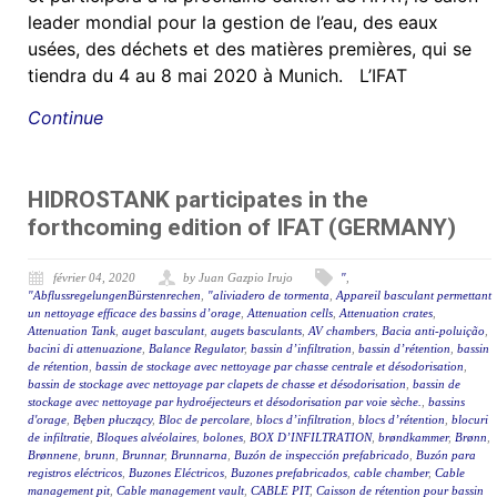
leader mondial pour la gestion de l’eau, des eaux
usées, des déchets et des matières premières, qui se
tiendra du 4 au 8 mai 2020 à Munich. L’IFAT
Continue
HIDROSTANK participates in the
forthcoming edition of IFAT (GERMANY)
février 04, 2020
by Juan Gazpio Irujo
"
,
"AbflussregelungenBürstenrechen
,
"aliviadero de tormenta
,
Appareil basculant permettant
un nettoyage efficace des bassins d’orage
,
Attenuation cells
,
Attenuation crates
,
Attenuation Tank
,
auget basculant
,
augets basculants
,
AV chambers
,
Bacia anti-poluição
,
bacini di attenuazione
,
Balance Regulator
,
bassin d’infiltration
,
bassin d’rétention
,
bassin
de rétention
,
bassin de stockage avec nettoyage par chasse centrale et désodorisation
,
bassin de stockage avec nettoyage par clapets de chasse et désodorisation
,
bassin de
stockage avec nettoyage par hydroéjecteurs et désodorisation par voie sèche.
,
bassins
d'orage
,
Bęben płuczący
,
Bloc de percolare
,
blocs d’infiltration
,
blocs d’rétention
,
blocuri
de infiltratie
,
Bloques alvéolaires
,
bolones
,
BOX D’INFILTRATION
,
brøndkammer
,
Brønn
,
Brønnene
,
brunn
,
Brunnar
,
Brunnarna
,
Buzón de inspección prefabricado
,
Buzón para
registros eléctricos
,
Buzones Eléctricos
,
Buzones prefabricados
,
cable chamber
,
Cable
management pit
,
Cable management vault
,
CABLE PIT
,
Caisson de rétention pour bassin