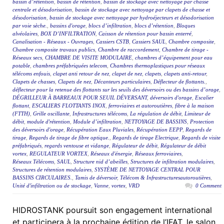
bassin d’rétention
,
bassin de rétention
,
bassin de stockage avec nettoyage par chasse
centrale et désodorisation
,
bassin de stockage avec nettoyage par clapets de chasse et
désodorisation
,
bassin de stockage avec nettoyage par hydroéjecteurs et désodorisation
par voie sèche.
,
bassins d'orage
,
blocs d’infiltration
,
blocs d’rétention
,
Bloques
alvéolaires
,
BOX D’INFILTRATION
,
Caisson de rétention pour bassin enterré
,
Canalisation - Réseaux - Ouvrages
,
Cassiers CSTB
,
Cassiers SAUL
,
Chambre composite
,
Chambre composite travaux publics
,
Chambre de raccordement
,
Chambre de tirage -
Réseaux secs
,
CHAMBRE DE VISITE MODULAIRE
,
chambres d’équipement pour eau
potable
,
chambres préfabriquées telecom
,
Chambres thermoplastiques pour réseaux
télécoms enfouis
,
clapet anti retour de nez
,
clapet de nez
,
clapets
,
clapets anti-retour
,
Clapets de chasses
,
Clapets de nez
,
Décanteurs particulaires
,
Déflecteur de flottants.
,
déflecteur pour la retenue des flottants sur les seuils des déversoirs ou des bassins d’orage
,
DÉGRILLEUR À BARREAUX POUR SEUIL DÉVERSANT
,
déversoirs d'orage
,
Escalier
flottant
,
ESCALIERS FLOTTANTS INOX
,
ferroviaires et autoroutières
,
fibre à la maison
(FTTH)
,
Grille oscillante
,
Infrastructures télécoms
,
La régulation de débit
,
Limiteur de
débit
,
module d'rétention
,
Module d’infiltration
,
NETTOYAGE DE BASSINS
,
Protection
des déversoirs d'orage
,
Récupération Eaux Pluviales
,
Récupération EEPP
,
Regards de
tirage
,
Regards de tirage de fibre optique.
,
Regards de tirage Electrique
,
Regards de visite
préfabriqués
,
regards ventouse et vidange
,
Régulateur de débit
,
Régulateur de débit
vortex
,
REGULATEUR VORTEX
,
Réseaux d'énergie
,
Réseaux ferroviaires
,
Réseaux Télécoms
,
SAUL
,
Structure nid d’abeilles
,
Structures de infiltration modulaires
,
Structures de rétention modulaires
,
SYSTÈME DE NETTOYAGE CENTRAL POUR
BASSINS CIRCULAIRES.
,
Tamis de déversoir
,
Télécom & Infrastructuresautoroutières
,
Unité d'infiltration ou de stockage
,
Vanne
,
vortex
,
VRD
0 Comment
HIDROSTANK poursuit son engagement international
et participera à la prochaine édition de l’IFAT, le salon