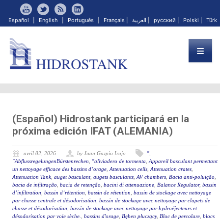
Español
|
English
|
Português
|
Français
|
العربية
|
русский
|
Polski
|
Türk
(Español) Hidrostank participará en la
próxima edición IFAT (ALEMANIA)
avril 02, 2026
by Juan Gazpio Irujo
"
,
"AbflussregelungenBürstenrechen
,
"aliviadero de tormenta
,
Appareil basculant permettant
un nettoyage efficace des bassins d’orage
,
Attenuation cells
,
Attenuation crates
,
Attenuation Tank
,
auget basculant
,
augets basculants
,
AV chambers
,
Bacia anti-poluição
,
bacia de infiltração
,
bacia de retenção
,
bacini di attenuazione
,
Balance Regulator
,
bassin
d’infiltration
,
bassin d’rétention
,
bassin de rétention
,
bassin de stockage avec nettoyage
par chasse centrale et désodorisation
,
bassin de stockage avec nettoyage par clapets de
chasse et désodorisation
,
bassin de stockage avec nettoyage par hydroéjecteurs et
désodorisation par voie sèche.
,
bassins d'orage
,
Bęben płuczący
,
Bloc de percolare
,
blocs