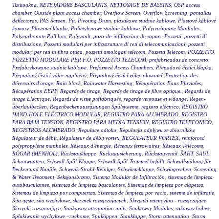
Tiztitoakna
,
NETEJADORS BASCULANTS
,
NETTOYAGE DE BASSINS
,
OSP access
chamber
,
Outside plant access chamber
,
Overflow Screen
,
Overflow Screening
,
pantallas
deflectoras
,
PAS Screen
,
Pit
,
Pivoting Drum
,
plastikowe studnie kablowe
,
Plastové káblové
komory
,
Plovoucí klapka
,
Polietylenowe studnie kablowe
,
Polycarbonate Manholes
,
Polycarbonate Pull box
,
Polyvault
,
pozo-de-infiltracion-de-aguas
,
Pozzetti
,
pozzetti di
distribuzione
,
Pozzetti modulari per infrastrutture di reti di telecomunicazioni
,
pozzetti
modulari per reti in fibra ottica
,
pozzetti omologati telecom
,
Pozzetti Telecom
,
POZZETTO
,
POZZETTO MODULARE PER F.O
,
POZZETTO TELECOM
,
prefabricados de concreto
,
Prefabrykowane studnie kablowe
,
Preformed Access Chambers
,
Přepadová čistící klapka
,
Přepadový čistící válec naplněný
,
Přepadový čistící válec plovoucí
,
Protection des
déversoirs d'orage
,
Rain block
,
Rainwater Harvesting
,
Récupération Eaux Pluviales
,
Récupération EEPP
,
Regards de tirage
,
Regards de tirage de fibre optique.
,
Regards de
tirage Electrique
,
Regards de visite préfabriqués
,
regards ventouse et vidange
,
Regen-
überlaufbecken
,
Regenbeckenausrüstungen Spülsysteme
,
registro eléctrico
,
REGISTRO
HAND-HOLE ELÉCTRICO MODULAR
,
REGISTRO PARA ALUMBRADO
,
REGISTRO
PARA BAJA TENSION
,
REGISTRO PARA MEDIA TENSION
,
REGISTRO TELEFONICO
,
REGISTROS ALUMBRADO
,
Regulace odtoku
,
Regulacja odpływu ze zbiorników
,
Régulateur de débit
,
Régulateur de débit vortex
,
REGULATEUR VORTEX
,
reinforced
polypropylene manholes
,
Réseaux d'énergie
,
Réseaux ferroviaires
,
Réseaux Télécoms
,
RÖGAR (MENHOL)
,
Rückstauklappe
,
Rückstausicherung
,
Rückstauventil
,
ŠAHT
,
SAUL
,
Schouwputten
,
Schwall-Spül-Klappe
,
Schwall-Spül-Trommel befüllt
,
Schwallspülung für
Becken und Kanäle
,
Schwenk-Strahl-Reiniger
,
Schwimmklappe
,
Schwingrechen
,
Screening
& Water Treatment
,
Seksjonsbrønn
,
Sistema Modular de Infiltración
,
sistemas de limpieza
autobasculantes
,
sistemas de limpieza basculantes
,
Sistemas de limpieza por clapetas
,
Sistemas de limpieza por compuertas
,
Sistemas de limpieza por vacío
,
sisteme de infiltratie
,
Sita gęste
,
sito wychyłowe
,
skrzynek rozsączających
,
Skrzynki retencyjno - rozsączające
,
Skrzynki rozsączające
,
Soakaway attenuation units
,
Soakaway Modules
,
sokaway bobex
,
Spłukiwanie wychyłowe –ruchome
,
Spülkippen
,
Stauklappe
,
Storm attenuation
,
Storm