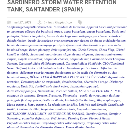
SARDINERO STORM WATER RETENTION
TANK, SANTANDER (SPAIN)
mai 27, 2021
by Juan Gazpio Irujo
"AbflussregelungenBürstenrechen
,
"aliviadero de tormenta
,
Appareil basculant permettant
un nettoyage efficace des bassins d’orage
,
auget basculant
,
augets basculants
,
Bacia anti-
poluição
,
Balance Regulator
,
bassin de stockage avec nettoyage par chasse centrale et
désodorisation
,
bassin de stockage avec nettoyage par clapets de chasse et désodorisation
,
bassin de stockage avec nettoyage par hydroéjecteurs et désodorisation par voie sèche.
,
bassins d'orage
,
Bęben płuczący
,
česle s jemnými síty
,
Check Element
,
Check Flap
,
Čištění
kanálů a nádrží
,
clapet anti retour de nez
,
clapet de nez
,
clapetas
,
clapetas antirretorno
,
clapets
,
clapets anti-retour
,
Clapets de chasses
,
Clapets de nez
,
Combined Sewer Overflow
Screens
,
Csatornahullám-öblítőcsappantyú
,
Csatornahullám-öblítődob
,
CSO (Combined
Sewer Outflow) tanks.
,
CSO retention tanks
,
Décanteurs particulaires
,
Déflecteur de
flottants.
,
déflecteur pour la retenue des flottants sur les seuils des déversoirs ou des
bassins d’orage
,
DÉGRILLEUR À BARREAUX POUR SEUIL DÉVERSANT
,
depositos de
retencion
,
Descarregador de tempestade
,
desodorizacion
,
déversoirs d'orage
,
Discharge
regulator
,
Duck Bill
,
duckbill style check valve
,
duzzasztócs-appantyú
,
duzzasztócsappantyúk
,
Duzzasztómű
,
Escalier flottant
,
ESCALIERS FLOTTANTS INOX
,
estanque de tormenta
,
Eyector
,
Eyectores
,
Finomszita - geréb
,
flow regulator
,
flushing
gate
,
gate flushing system
,
Grille oscillante
,
Grobstoff-Rückhaltung
,
Klapa spłukująca
,
Klapa zwrotna
,
klapy zwrotne
,
La régulation de débit
,
Lefolyás-szabályozók
,
Lengősugár-
tisztító
,
Limiteur de débit
,
limpiador autobasculante
,
limpiador basculantes
,
NETEJADORS BASCULANTS
,
NETTOYAGE DE BASSINS
,
Overflow Screen
,
Overflow
Screening
,
pantallas deflectoras
,
PAS Screen
,
Pivoting Drum
,
Plovoucí klapka
,
Přepadová čistící klapka
,
Přepadový čistící válec naplněný
,
Přepadový čistící válec
plovoucí
,
Protection des déversoirs d'orage
,
Regen-überlaufbecken
,