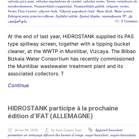
valvulas pico pato
,
válvulas reguladoras de caudal
,
valvulas vortex
,
Vanne
,
vertedouro de
transbordamento
,
Visszatorlódás-csappantyú
,
Visszatorlódás-gátlók
,
volquete
,
vortex
,
Vortex Flow Control
,
výkyvné česle
,
Výkyvný paprskový čistič
,
Water flush
,
Water screen
,
Zabezpieczenia przeciw-cofkowe
,
Zajištění zádrže
,
Zpetná klapka
,
сертификат ТР
,
تنك
مانع العواصف
0 Comment
At the end of last year, HIDROSTANK supplied its PAS
type spillway screen, together with a tipping bucket
cleaner, at the WWTP in Munitibar, Vizcaya. The Bilbao
Bizkaia Water Consortium has recently commissioned
the Munitibar wastewater treatment plant and its
associated collectors. T
Continue
HIDROSTANK participe à la prochaine
édition d’IFAT (ALLEMAGNE)
février 04, 2020
by Juan Gazpio Irujo
Appareil basculant
permettant un nettoyage efficace des bassins d’orage
,
auget basculant
,
augets basculants
,