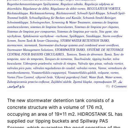
Regenbeckenausrüstungen Spülsysteme
,
Regulace odtoku
,
Regulacja odpływu ze
zbiorników
,
Régulateur de débit
,
Régulateur de débit vortex
,
REGULATEUR VORTEX
,
Rückstauklappe
,
Rückstausicherung
,
Rückstauventil
,
Schwall-Spül-Klappe
,
Schwall-Spül-
Trommel befüllt
,
Schwallspülung für Becken und Kanäle
,
Schwenk-Strahl-Reiniger
,
Schwimmklappe
,
Schwingrechen
,
Screening & Water Treatment
,
sistemas de limpieza
autobasculantes
,
sistemas de limpieza basculantes
,
Sistemas de limpieza por clapetas
,
Sistemas de limpieza por compuertas
,
Sistemas de limpieza por vacío
,
Sita gęste
,
sito
wychyłowe
,
Spłukiwanie wychyłowe –ruchome
,
Spülkippen
,
Stauklappe
,
Storm overflow
Screen
,
Storm Tank & Sewer Cleansing
,
STORM WATER RETENTION TANKS
,
stormscreen
,
stormtank
,
Stormwater discharge systems and combined sewer overflows
,
Stormwater Management Solutions
,
STORMWATER TANKS
,
SYSTÈME DE NETTOYAGE
CENTRAL POUR BASSINS CIRCULAIRES.
,
Tamices
,
Tamis de déversoir
,
Tamiz
,
Tanc de
tempesta
,
tanc de tempestes
,
Tanques de tormenta
,
Tauchwände
,
tipping bucket
,
tolva
basculante
,
Uzbrojenie przelewów
,
valvole di ritegno
,
Valvula tipo pinza
,
valvula vortice
,
valvulas pico pato
,
válvulas reguladoras de caudal
,
valvulas vortex
,
Vanne
,
vertedouro de
transbordamento
,
Visszatorlódás-csappantyú
,
Visszatorlódás-gátlók
,
volquete
,
vortex
,
Vortex Flow Control
,
výkyvné česle
,
Výkyvný paprskový čistič
,
Water flush
,
Water screen
,
Zabezpieczenia przeciw-cofkowe
,
Zajištění zádrže
,
Zpetná klapka
,
сертификат ТР
,
تنك
مانع العواصف
0 Comment
The new stormwater detention tank consists of a
concrete structure with a volume of 176 m3,
occupying an area of 19×11 m2. HIDROSTANK SL has
supplied our tipping buckets and Spillway PAS
Screens, which guarantee the good operation of the