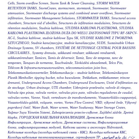
Cells
,
Storm overflow Screen
,
Storm Tank & Sewer Cleansing
,
STORM WATER
RETENTION TANKS
,
StormCrates
,
stormscreen
,
stormtank
,
Stormwater
,
Stormwater
attenuation
,
Stormwater discharge systems and combined sewer overflows
,
Stormwater
infiltration
,
Stormwater Management Solutions
,
STORMWATER TANKS
,
Structural access
chambers
,
Structure nid d’abeilles
,
Structures de infiltration modulaires
,
Structures de
rétention modulaires
,
Studnia kablowa
,
STUDNIA KABLOWA PLASTIKOWA
,
STUDNIA
KABLOWA PLASTIKOWA ZŁOŻONA DUŻA DO WIELU ZASTOSOWAŃ TYPU RF-SKPCV-
AC-L
,
Studnie kablowe
,
studnie kablowe Typu SK
,
STUDNIE KABLOWE Z TWORZYWA
SZTUCZNEGO
,
Studnie kana|tzacyjne
,
studnie kanalizacyjne
,
SUDS
,
Sustainable Urban
Drainage Systems
,
SV chambers
,
SYSTÈME DE NETTOYAGE CENTRAL POUR BASSINS
CIRCULAIRES.
,
Systemy drenażu
,
szikkasztó rendszer
,
szikkasztó rendszerek
,
szikkasztórendszer
,
Tamices
,
Tamis de déversoir
,
Tamiz
,
Tanc de tempesta
,
tanc de
tempestes
,
Tanques de tormenta
,
Tauchwände
,
Távközlési aknaelemek
,
Telco Pits
,
Télécom & Infrastructuresautoroutières
,
telecommunication joint box
,
Telekommunikationsverteiler
,
Telekomunikacja – studnie kablowe
,
Telekomünikasyon
Plastik Menholler
,
tipping bucket
,
tolva basculante
,
Trekkekum
,
trekkekummer
,
trincee
drenanti
,
Underground Access Chambers
,
Underground Enclosures
,
Unité d'infiltration ou
de stockage
,
Urban drainage
,
UTX chamber
,
Uzbrojenie przelewów
,
valvole di ritegno
,
Valvula tipo pinza
,
valvula vortice
,
valvulas pico pato
,
válvulas reguladoras de caudal
,
valvulas vortex
,
Vanne
,
Vault
,
vertedouro de transbordamento
,
Visszatorlódás-csappantyú
,
Visszatorlódás-gátlók
,
volquete
,
vortex
,
Vortex Flow Control
,
VRD
,
výkyvné česle
,
Výkyvný
paprskový čistič
,
Water flush
,
Water screen
,
Water Soakaway
,
Water Storage Crates
,
Yağmur Suyu Yönetim Sistemi
,
Zabezpieczenia przeciw-cofkowe
,
Zajištění zádrže
,
Zpetná
klapka
,
ГОРОДСКАЯ КАБЕЛЬНАЯ КАНАЛИЗАЦИЯ
,
Дренажные блоки
Инфильтрация.
,
дренажные модули
,
Дренажные системы
,
Инфильтрационные
блоки
,
инфильтрационных модулей
,
Кабелни шахти и аксесоари Hidrostank
,
Кабельные колодцы (колодцы кабельной связи - ККС)
,
Колодцы кабельные ККС
,
Колодцы кабельные телекоммуникационные
,
сертификат ТР
,
تنك مانع العواصف
,
ハン