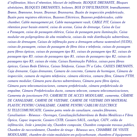
d’infiltration
,
blocs d’rétention
,
blocuri de infiltratie
,
BLOQUE DRENANTE
,
Bloques
alvéolaires
,
BLOQUES DRENANTES
,
bolones
,
BOX D’INFILTRATION
,
brøndkammer
,
Brønn
,
Brønnene
,
brunn
,
Brunnar
,
Brunnarna
,
Buzón de inspección prefabricado
,
Buzón para registros eléctricos
,
Buzones Eléctricos
,
Buzones prefabricados
,
cable
chamber
,
Cable management pit
,
Cable management vault
,
CABLE PIT
,
Caisson de
rétention pour bassin enterré
,
caixa de acesso
,
Caixa de drenatge
,
Caixa de Luz
e Passagem
,
caixa de passagem elétrica
,
Caixa de passagem para iluminação
,
Caixa
modular em polipropileno de alta resistência
,
caixas da rede distribuição subterrânea
,
caixas de drenagem
,
Caixas de infiltração para a drenagem urbana sustentável (SUDS)
,
caixas de passagem
,
caixas de passagem de fibra ótica e telefonia
,
caixas de passagem
para fibras ópticas
,
caixas de passagem tipo R1
,
caixas de passagem tipo R2
,
caixas de
passagem tipo R3
,
caixas de passagens tipo R1
,
caixas de passagens tipo R2
,
caixas de
passagens tipo R3
,
caixas de visita
,
Caixas Iluminação Pública
,
caixas para fibras
ópticas
,
Caixas Rede Elétrica
,
Caixas Telefonia
,
Caixas TV a Cabo
,
CAIXES DRENANTS
,
Caja drenante
,
Cajas drenantes
,
Camara de concreto
,
Camara de hormigon
,
Cámara de
inspección
,
camara de registro telefonica
,
cámara eléctrica
,
camara fibra
,
Cámara FTTH
,
camara modular
,
Cámara para ductos subterráneos
,
Cámara para fibra óptica
,
Cámara para telecomunicaciones
,
camara prefabricada
,
cámara prefabricada de
empalme
,
Cámara Prefabricadas ducto
,
camara telecom
,
camara telecomunicaciones
,
Camereta de jonctionare FO
,
CAMERETE DE ACCES MODULARE
,
cameretta
,
CĂMINE
DE CANALIZARE
,
CAMINE DE VIZITARE
,
CAMINE DE VIZITARE DIN MATERIAL
PLASTIC PENTRU CANALIZARE
,
CAMINE PENTRU CABLURI ELECTRICE
SI TELECOMUNICATII
,
Camine petru retele de canalizare
,
canales filtrantes
,
Canalisation - Réseaux - Ouvrages
,
CanalizaçãoSubterrânea de Redes Metálicas e Fibra
Óptica
,
Capac inspectie
,
Cassiers CSTB
,
Cassiers SAUL
,
catchpit
,
CATV
,
celda de
infiltración
,
česle s jemnými síty
,
Chambre composite
,
Chambre composite travaux publics
,
Chambre de raccordement
,
Chambre de tirage - Réseaux secs
,
CHAMBRE DE VISITE
MODULAIRE
,
chambre-de-visite-modulaire-en-polycarbonate
,
chambres d’équipement