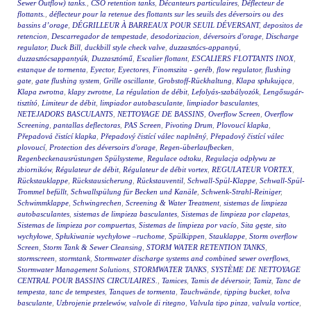
Sewer Outflow) tanks.
,
CSO retention tanks
,
Décanteurs particulaires
,
Déflecteur de
flottants.
,
déflecteur pour la retenue des flottants sur les seuils des déversoirs ou des
bassins d’orage
,
DÉGRILLEUR À BARREAUX POUR SEUIL DÉVERSANT
,
depositos de
retencion
,
Descarregador de tempestade
,
desodorizacion
,
déversoirs d'orage
,
Discharge
regulator
,
Duck Bill
,
duckbill style check valve
,
duzzasztócs-appantyú
,
duzzasztócsappantyúk
,
Duzzasztómű
,
Escalier flottant
,
ESCALIERS FLOTTANTS INOX
,
estanque de tormenta
,
Eyector
,
Eyectores
,
Finomszita - geréb
,
flow regulator
,
flushing
gate
,
gate flushing system
,
Grille oscillante
,
Grobstoff-Rückhaltung
,
Klapa spłukująca
,
Klapa zwrotna
,
klapy zwrotne
,
La régulation de débit
,
Lefolyás-szabályozók
,
Lengősugár-
tisztító
,
Limiteur de débit
,
limpiador autobasculante
,
limpiador basculantes
,
NETEJADORS BASCULANTS
,
NETTOYAGE DE BASSINS
,
Overflow Screen
,
Overflow
Screening
,
pantallas deflectoras
,
PAS Screen
,
Pivoting Drum
,
Plovoucí klapka
,
Přepadová čistící klapka
,
Přepadový čistící válec naplněný
,
Přepadový čistící válec
plovoucí
,
Protection des déversoirs d'orage
,
Regen-überlaufbecken
,
Regenbeckenausrüstungen Spülsysteme
,
Regulace odtoku
,
Regulacja odpływu ze
zbiorników
,
Régulateur de débit
,
Régulateur de débit vortex
,
REGULATEUR VORTEX
,
Rückstauklappe
,
Rückstausicherung
,
Rückstauventil
,
Schwall-Spül-Klappe
,
Schwall-Spül-
Trommel befüllt
,
Schwallspülung für Becken und Kanäle
,
Schwenk-Strahl-Reiniger
,
Schwimmklappe
,
Schwingrechen
,
Screening & Water Treatment
,
sistemas de limpieza
autobasculantes
,
sistemas de limpieza basculantes
,
Sistemas de limpieza por clapetas
,
Sistemas de limpieza por compuertas
,
Sistemas de limpieza por vacío
,
Sita gęste
,
sito
wychyłowe
,
Spłukiwanie wychyłowe –ruchome
,
Spülkippen
,
Stauklappe
,
Storm overflow
Screen
,
Storm Tank & Sewer Cleansing
,
STORM WATER RETENTION TANKS
,
stormscreen
,
stormtank
,
Stormwater discharge systems and combined sewer overflows
,
Stormwater Management Solutions
,
STORMWATER TANKS
,
SYSTÈME DE NETTOYAGE
CENTRAL POUR BASSINS CIRCULAIRES.
,
Tamices
,
Tamis de déversoir
,
Tamiz
,
Tanc de
tempesta
,
tanc de tempestes
,
Tanques de tormenta
,
Tauchwände
,
tipping bucket
,
tolva
basculante
,
Uzbrojenie przelewów
,
valvole di ritegno
,
Valvula tipo pinza
,
valvula vortice
,