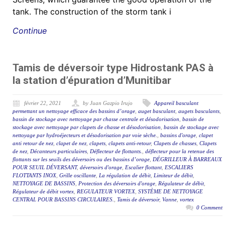
tank. The construction of the storm tank i
Continue
Tamis de déversoir type Hidrostank PAS à
la station d’épuration d’Munitibar
février 22, 2021
by Juan Gazpio Irujo
Appareil basculant
permettant un nettoyage efficace des bassins d’orage
,
auget basculant
,
augets basculants
,
bassin de stockage avec nettoyage par chasse centrale et désodorisation
,
bassin de
stockage avec nettoyage par clapets de chasse et désodorisation
,
bassin de stockage avec
nettoyage par hydroéjecteurs et désodorisation par voie sèche.
,
bassins d'orage
,
clapet
anti retour de nez
,
clapet de nez
,
clapets
,
clapets anti-retour
,
Clapets de chasses
,
Clapets
de nez
,
Décanteurs particulaires
,
Déflecteur de flottants.
,
déflecteur pour la retenue des
flottants sur les seuils des déversoirs ou des bassins d’orage
,
DÉGRILLEUR À BARREAUX
POUR SEUIL DÉVERSANT
,
déversoirs d'orage
,
Escalier flottant
,
ESCALIERS
FLOTTANTS INOX
,
Grille oscillante
,
La régulation de débit
,
Limiteur de débit
,
NETTOYAGE DE BASSINS
,
Protection des déversoirs d'orage
,
Régulateur de débit
,
Régulateur de débit vortex
,
REGULATEUR VORTEX
,
SYSTÈME DE NETTOYAGE
CENTRAL POUR BASSINS CIRCULAIRES.
,
Tamis de déversoir
,
Vanne
,
vortex
0 Comment