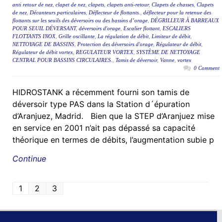
anti retour de nez
,
clapet de nez
,
clapets
,
clapets anti-retour
,
Clapets de chasses
,
Clapets
de nez
,
Décanteurs particulaires
,
Déflecteur de flottants.
,
déflecteur pour la retenue des
flottants sur les seuils des déversoirs ou des bassins d’orage
,
DÉGRILLEUR À BARREAUX
POUR SEUIL DÉVERSANT
,
déversoirs d'orage
,
Escalier flottant
,
ESCALIERS
FLOTTANTS INOX
,
Grille oscillante
,
La régulation de débit
,
Limiteur de débit
,
NETTOYAGE DE BASSINS
,
Protection des déversoirs d'orage
,
Régulateur de débit
,
Régulateur de débit vortex
,
REGULATEUR VORTEX
,
SYSTÈME DE NETTOYAGE
CENTRAL POUR BASSINS CIRCULAIRES.
,
Tamis de déversoir
,
Vanne
,
vortex
0 Comment
HIDROSTANK a récemment fourni son tamis de
déversoir type PAS dans la Station d´épuration
d’Aranjuez, Madrid. Bien que la STEP d’Aranjuez mise
en service en 2001 n’ait pas dépassé sa capacité
théorique en termes de débits, l’augmentation subie p
Continue
1
2
3