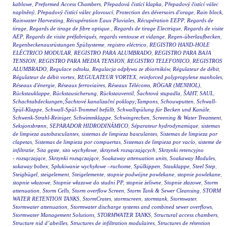
kablowe
,
Preformed Access Chambers
,
Přepadová čistící klapka
,
Přepadový čistící válec
naplněný
,
Přepadový čistící válec plovoucí
,
Protection des déversoirs d'orage
,
Rain block
,
Rainwater Harvesting
,
Récupération Eaux Pluviales
,
Récupération EEPP
,
Regards de
tirage
,
Regards de tirage de fibre optique.
,
Regards de tirage Electrique
,
Regards de visite
AEP
,
Regards de visite préfabriqués
,
regards ventouse et vidange
,
Regen-überlaufbecken
,
Regenbeckenausrüstungen Spülsysteme
,
registro eléctrico
,
REGISTRO HAND-HOLE
ELÉCTRICO MODULAR
,
REGISTRO PARA ALUMBRADO
,
REGISTRO PARA BAJA
TENSION
,
REGISTRO PARA MEDIA TENSION
,
REGISTRO TELEFONICO
,
REGISTROS
ALUMBRADO
,
Regulace odtoku
,
Regulacja odpływu ze zbiorników
,
Régulateur de débit
,
Régulateur de débit vortex
,
REGULATEUR VORTEX
,
reinforced polypropylene manholes
,
Réseaux d'énergie
,
Réseaux ferroviaires
,
Réseaux Télécoms
,
RÖGAR (MENHOL)
,
Rückstauklappe
,
Rückstausicherung
,
Rückstauventil
,
Šachtová stupadla
,
ŠAHT
,
SAUL
,
Schachtabdeckungen;Šachtové kanalizační poklopy;Tampons
,
Schouwputten
,
Schwall-
Spül-Klappe
,
Schwall-Spül-Trommel befüllt
,
Schwallspülung für Becken und Kanäle
,
Schwenk-Strahl-Reiniger
,
Schwimmklappe
,
Schwingrechen
,
Screening & Water Treatment
,
Seksjonsbrønn
,
SEPARADOR HIDRODINÁMICO
,
Séparateur hydrodynamique
,
sistemas
de limpieza autobasculantes
,
sistemas de limpieza basculantes
,
Sistemas de limpieza por
clapetas
,
Sistemas de limpieza por compuertas
,
Sistemas de limpieza por vacío
,
sisteme de
infiltratie
,
Sita gęste
,
sito wychyłowe
,
skrzynek rozsączających
,
Skrzynki retencyjno
- rozsączające
,
Skrzynki rozsączające
,
Soakaway attenuation units
,
Soakaway Modules
,
sokaway bobex
,
Spłukiwanie wychyłowe –ruchome
,
Spülkippen
,
Stauklappe
,
Steel Step
,
Steigbügel
,
steigelement
,
Steigelemente
,
stopnie podwójne powlekane
,
stopnie powlekane
,
stopnie włazowe
,
Stopnie włazowe do studni PP
,
stopnie żeliwne
,
Stopnie złazowe
,
Storm
attenuation
,
Storm Cells
,
Storm overflow Screen
,
Storm Tank & Sewer Cleansing
,
STORM
WATER RETENTION TANKS
,
StormCrates
,
stormscreen
,
stormtank
,
Stormwater
,
Stormwater attenuation
,
Stormwater discharge systems and combined sewer overflows
,
Stormwater Management Solutions
,
STORMWATER TANKS
,
Structural access chambers
,
Structure nid d’abeilles
,
Structures de infiltration modulaires
,
Structures de rétention