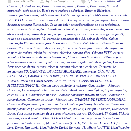
mars 06, 2024
by Juan Gazpio Irujo
"
,
"שוחות לתאי בקרה
,
AV
chambers
,
brøndkammer
,
Brønn
,
Brønnene
,
brunn
,
Brunnar
,
Brunnarna
,
Buzón de
inspección prefabricado
,
Buzón para registros eléctricos
,
Buzones Eléctricos
,
Buzones prefabricados
,
cable chamber
,
Cable management pit
,
Cable management vault
,
CABLE PIT
,
caixa de acesso
,
Caixa de Luz e Passagem
,
caixa de passagem elétrica
,
Caixa
de passagem para iluminação
,
Caixa modular em polipropileno de alta resistência
,
caixas da rede distribuição subterrânea
,
caixas de passagem
,
caixas de passagem de fibra
ótica e telefonia
,
caixas de passagem para fibras ópticas
,
caixas de passagens tipo R1
,
caixas de passagens tipo R2
,
caixas de passagens tipo R3
,
caixas de visita
,
Caixas
Iluminação Pública
,
caixas para fibras ópticas
,
Caixas Rede Elétrica
,
Caixas Telefonia
,
Caixas TV a Cabo
,
Camara de concreto
,
Camara de hormigon
,
Cámara de inspección
,
camara de registro telefonica
,
cámara eléctrica
,
camara fibra
,
Cámara FTTH
,
camara
modular
,
Cámara para ductos subterráneos
,
Cámara para fibra óptica
,
Cámara para
telecomunicaciones
,
camara prefabricada
,
cámara prefabricada de empalme
,
Cámara
Prefabricadas ducto
,
camara telecom
,
camara telecomunicaciones
,
Camereta de
jonctionare FO
,
CAMERETE DE ACCES MODULARE
,
cameretta
,
CĂMINE DE
CANALIZARE
,
CAMINE DE VIZITARE
,
CAMINE DE VIZITARE DIN MATERIAL
PLASTIC PENTRU CANALIZARE
,
CAMINE PENTRU CABLURI ELECTRICE
SI TELECOMUNICATII
,
Camine petru retele de canalizare
,
Canalisation - Réseaux -
Ouvrages
,
CanalizaçãoSubterrânea de Redes Metálicas e Fibra Óptica
,
Capac inspectie
,
catchpit
,
CATV
,
Chambre composite
,
Chambre composite travaux publics
,
Chambre de
raccordement
,
Chambre de tirage - Réseaux secs
,
CHAMBRE DE VISITE MODULAIRE
,
chambres d’équipement pour eau potable
,
chambres préfabriquées telecom
,
Chambres
thermoplastiques pour réseaux télécoms enfouis
,
drawpit
,
Drawpit Chambers
,
Duct Access
Boxes
,
duct access chamber
,
duct access chambers
,
easypit
,
Ek Odalari
,
Ek Odasi
,
Elektrik
Bacaları
,
elektrik menhol
,
Elektrik Plastik Menholler
,
Energetyka – studnie kablowe
,
ferroviaires et autoroutières
,
fibre à la maison (FTTH)
,
Fibre to the Home (FTTH)
,
Grade
Level Boxes
,
Handhole
,
Handhole for Buried Network.
,
Handhole for FTTH
,
Handhole for