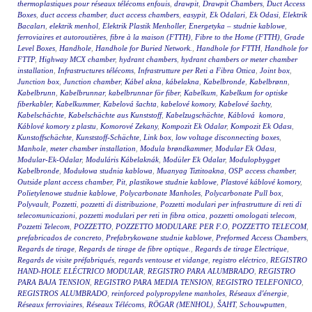
thermoplastiques pour réseaux télécoms enfouis
,
drawpit
,
Drawpit Chambers
,
Duct Access
Boxes
,
duct access chamber
,
duct access chambers
,
easypit
,
Ek Odalari
,
Ek Odasi
,
Elektrik
Bacaları
,
elektrik menhol
,
Elektrik Plastik Menholler
,
Energetyka – studnie kablowe
,
ferroviaires et autoroutières
,
fibre à la maison (FTTH)
,
Fibre to the Home (FTTH)
,
Grade
Level Boxes
,
Handhole
,
Handhole for Buried Network.
,
Handhole for FTTH
,
Handhole for
FTTP
,
Highway MCX chamber
,
hydrant chambers
,
hydrant chambers or meter chamber
installation
,
Infrastructures télécoms
,
Infrastrutture per Reti a Fibra Ottica
,
Joint box
,
Junction box
,
Junction chamber
,
Kábel akna
,
kábelakna
,
Kabelbronde
,
Kabelbrønn
,
Kabelbrunn
,
Kabelbrunnar
,
kabelbrunnar för fiber
,
Kabelkum
,
Kabelkum for optiske
fiberkabler
,
Kabelkummer
,
Kabelová šachta
,
kabelové komory
,
Kabelové šachty
,
Kabelschächte
,
Kabelschächte aus Kunststoff
,
Kabelzugschächte
,
Káblová komora
,
Káblové komory z plastu
,
Komorové Zekany
,
Kompozit Ek Odalar
,
Kompozit Ek Odası
,
Kunstoffschächte
,
Kunststoff-Schächte
,
Link box
,
low voltage disconnecting boxes
,
Manhole
,
meter chamber installation
,
Modula brøndkammer
,
Modular Ek Odası
,
Modular-Ek-Odalar
,
Moduláris Kábelaknák
,
Modüler Ek Odalar
,
Modulopbygget
Kabelbronde
,
Modułowa studnia kablowa
,
Muanyag Tiztitoakna
,
OSP access chamber
,
Outside plant access chamber
,
Pit
,
plastikowe studnie kablowe
,
Plastové káblové komory
,
Polietylenowe studnie kablowe
,
Polycarbonate Manholes
,
Polycarbonate Pull box
,
Polyvault
,
Pozzetti
,
pozzetti di distribuzione
,
Pozzetti modulari per infrastrutture di reti di
telecomunicazioni
,
pozzetti modulari per reti in fibra ottica
,
pozzetti omologati telecom
,
Pozzetti Telecom
,
POZZETTO
,
POZZETTO MODULARE PER F.O
,
POZZETTO TELECOM
,
prefabricados de concreto
,
Prefabrykowane studnie kablowe
,
Preformed Access Chambers
,
Regards de tirage
,
Regards de tirage de fibre optique.
,
Regards de tirage Electrique
,
Regards de visite préfabriqués
,
regards ventouse et vidange
,
registro eléctrico
,
REGISTRO
HAND-HOLE ELÉCTRICO MODULAR
,
REGISTRO PARA ALUMBRADO
,
REGISTRO
PARA BAJA TENSION
,
REGISTRO PARA MEDIA TENSION
,
REGISTRO TELEFONICO
,
REGISTROS ALUMBRADO
,
reinforced polypropylene manholes
,
Réseaux d'énergie
,
Réseaux ferroviaires
,
Réseaux Télécoms
,
RÖGAR (MENHOL)
,
ŠAHT
,
Schouwputten
,