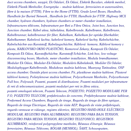
duct access chambers
,
easypit
,
Ek Odalari
,
Ek Odasi
,
Elektrik Bacaları
,
elektrik menhol
,
Elektrik Plastik Menholler
,
Energetyka – studnie kablowe
,
ferroviaires et autoroutières
,
fibre à la maison (FTTH)
,
Fibre to the Home (FTTH)
,
Grade Level Boxes
,
Handhole
,
Handhole for Buried Network.
,
Handhole for FTTH
,
Handhole for FTTP
,
Highway MCX
chamber
,
hydrant chambers
,
hydrant chambers or meter chamber installation
,
Infrastructures télécoms
,
Infrastrutture per Reti a Fibra Ottica
,
Joint box
,
Junction box
,
Junction chamber
,
Kábel akna
,
kábelakna
,
Kabelbronde
,
Kabelbrønn
,
Kabelbrunn
,
Kabelbrunnar
,
kabelbrunnar för fiber
,
Kabelkum
,
Kabelkum for optiske fiberkabler
,
Kabelkummer
,
Kabelová šachta
,
kabelové komory
,
Kabelové šachty
,
Kabelschächte
,
Kabelschächte aus Kunststoff
,
Kabelzugschächte
,
Káblová komora
,
Káblové komory z
plastu
,
KABLOVSKO OKNO PLASTIČNO
,
Komorové Zekany
,
Kompozit Ek Odalar
,
Kompozit Ek Odası
,
Kunstoffschächte
,
Kunststoff-Schächte
,
Link box
,
low voltage
disconnecting boxes
,
Manhole
,
meter chamber installation
,
Modula brøndkammer
,
Modular Ek Odası
,
Modular-Ek-Odalar
,
Moduláris Kábelaknák
,
Modüler Ek Odalar
,
Modulopbygget Kabelbronde
,
Modułowa studnia kablowa
,
Muanyag Tiztitoakna
,
OSP
access chamber
,
Outside plant access chamber
,
Pit
,
plastikowe studnie kablowe
,
Plastové
káblové komory
,
Polietylenowe studnie kablowe
,
Polycarbonate Manholes
,
Polycarbonate
Pull box
,
Polyvault
,
Pozzetti
,
pozzetti di distribuzione
,
Pozzetti modulari per infrastrutture
di reti di telecomunicazioni
,
pozzetti modulari per reti in fibra ottica
,
pozzetti omologati telecom
,
Pozzetti Telecom
,
POZZETTO
,
POZZETTO MODULARE PER
F.O
,
POZZETTO TELECOM
,
prefabricados de concreto
,
Prefabrykowane studnie kablowe
,
Preformed Access Chambers
,
Regards de tirage
,
Regards de tirage de fibre optique.
,
Regards de tirage Electrique
,
Regards de visite AEP
,
Regards de visite préfabriqués
,
regards ventouse et vidange
,
registro eléctrico
,
REGISTRO HAND-HOLE ELÉCTRICO
MODULAR
,
REGISTRO PARA ALUMBRADO
,
REGISTRO PARA BAJA TENSION
,
REGISTRO PARA MEDIA TENSION
,
REGISTRO TELEFONICO
,
REGISTROS
ALUMBRADO
,
reinforced polypropylene manholes
,
Réseaux d'énergie
,
Réseaux
ferroviaires
,
Réseaux Télécoms
,
RÖGAR (MENHOL)
,
ŠAHT
,
Schouwputten
,