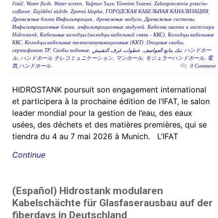
čistič
,
Water flush
,
Water screen
,
Yağmur Suyu Yönetim Sistemi
,
Zabezpieczenia przeciw-
cofkowe
,
Zajištění zádrže
,
Zpetná klapka
,
ГОРОДСКАЯ КАБЕЛЬНАЯ КАНАЛИЗАЦИЯ
,
Дренажные блоки Инфильтрация.
,
дренажные модули
,
Дренажные системы
,
Инфильтрационные блоки
,
инфильтрационных модулей
,
Кабелни шахти и аксесоари
Hidrostank
,
Кабельные колодцы (колодцы кабельной связи - ККС)
,
Колодцы кабельные
ККС
,
Колодцы кабельные телекоммуникационные (ККТ)
,
Опорные скобы
,
сертификат ТР
,
Скобы ходовые
,
خطوات غرف التفتيش
,
تنك مانع العواصف
,
ハンドホー
ル
,
ハンドホール テレコミュニケーション
,
マンホール
,
モジュラーハンドホール
,
電
気 ハンドホール
0 Comment
HIDROSTANK poursuit son engagement international
et participera à la prochaine édition de l’IFAT, le salon
leader mondial pour la gestion de l’eau, des eaux
usées, des déchets et des matières premières, qui se
tiendra du 4 au 7 mai 2026 à Munich. L’IFAT
Continue
(Español) Hidrostank modularen
Kabelschächte für Glasfaserausbau auf der
fiberdays in Deutschland