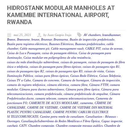
HIDROSTANK MODULAR MANHOLES AT
KAMEMBE INTERNATIONAL AIRPORT,
RWANDA
mai 25, 2021
by Juan Gazpio Irujo
AV chambers
,
brøndkammer
,
Brønn
,
Brønnene
,
brunn
,
Brunnar
,
Brunnarna
,
Buzón de inspección prefabricado
,
Buzón para registros eléctricos
,
Buzones Eléctricos
,
Buzones prefabricados
,
cable
chamber
,
Cable management pit
,
Cable management vault
,
CABLE PIT
,
caixa de acesso
,
Caixa de Luz e Passagem
,
caixa de passagem elétrica
,
Caixa de passagem para
iluminação
,
Caixa modular em polipropileno de alta resistência
,
caixas da rede distribuição subterrânea
,
caixas de passagem
,
caixas de passagem de fibra
ótica e telefonia
,
caixas de passagem para fibras ópticas
,
caixas de passagens tipo R1
,
caixas de passagens tipo R2
,
caixas de passagens tipo R3
,
caixas de visita
,
Caixas
Iluminação Pública
,
caixas para fibras ópticas
,
Caixas Rede Elétrica
,
Caixas Telefonia
,
Caixas TV a Cabo
,
Camara de concreto
,
Camara de hormigon
,
Cámara de inspección
,
camara de registro telefonica
,
cámara eléctrica
,
camara fibra
,
Cámara FTTH
,
camara
modular
,
Cámara para ductos subterráneos
,
Cámara para fibra óptica
,
Cámara para
telecomunicaciones
,
camara prefabricada
,
cámara prefabricada de empalme
,
Cámara
Prefabricadas ducto
,
camara telecom
,
camara telecomunicaciones
,
Camereta de
jonctionare FO
,
CAMERETE DE ACCES MODULARE
,
cameretta
,
CĂMINE DE
CANALIZARE
,
CAMINE DE VIZITARE
,
CAMINE DE VIZITARE DIN MATERIAL
PLASTIC PENTRU CANALIZARE
,
CAMINE PENTRU CABLURI ELECTRICE
SI TELECOMUNICATII
,
Camine petru retele de canalizare
,
Canalisation - Réseaux -
Ouvrages
,
CanalizaçãoSubterrânea de Redes Metálicas e Fibra Óptica
,
Capac inspectie
,
catchpit
,
CATV
,
Chambre composite
,
Chambre composite travaux publics
,
Chambre de