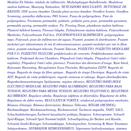
Modüler Ek Odalar
,
módulo de infiltración
,
Modulopbygget Kabelbronde
,
Modułowa
studnia kablowa
,
Muanyag Tiztitoakna
,
NETEJADORS BASCULANTS
,
NETTOYAGE DE
BASSINS
,
OSP access chamber
,
Outside plant access chamber
,
Overflow Screen
,
Overflow
Screening
,
pantallas deflectoras
,
PAS Screen
,
Pasos de polipropileno
,
Pate de
polipropileno
,
Pavimento permeable
,
peldaño
,
peldaño para pozo
,
permeable pavement
,
permeable paving
,
permeable surface
,
Pit
,
Pivoting Drum
,
plastikowe studnie kablowe
,
Plastové káblové komory
,
Plovoucí klapka
,
Polietylenowe studnie kablowe
,
Polycarbonate
Manholes
,
Polycarbonate Pull box
,
POLYPROPYLEEN KLIMTREDEN
,
polypropylene
steps
,
Polyvault
,
pozo-de-infiltracion-de-aguas
,
Pozzetti
,
pozzetti di distribuzione
,
Pozzetti
modulari per infrastrutture di reti di telecomunicazioni
,
pozzetti modulari per reti in fibra
ottica
,
pozzetti omologati telecom
,
Pozzetti Telecom
,
POZZETTO
,
POZZETTO MODULARE
PER F.O
,
POZZETTO TELECOM
,
prefabricados de concreto
,
Prefabrykowane studnie
kablowe
,
Preformed Access Chambers
,
Přepadová čistící klapka
,
Přepadový čistící válec
naplněný
,
Přepadový čistící válec plovoucí
,
Protection des déversoirs d'orage
,
Rain block
,
Rainwater Harvesting
,
Récupération Eaux Pluviales
,
Récupération EEPP
,
Regards de
tirage
,
Regards de tirage de fibre optique.
,
Regards de tirage Electrique
,
Regards de visite
AEP
,
Regards de visite préfabriqués
,
regards ventouse et vidange
,
Regen-überlaufbecken
,
Regenbeckenausrüstungen Spülsysteme
,
registro eléctrico
,
REGISTRO HAND-HOLE
ELÉCTRICO MODULAR
,
REGISTRO PARA ALUMBRADO
,
REGISTRO PARA BAJA
TENSION
,
REGISTRO PARA MEDIA TENSION
,
REGISTRO TELEFONICO
,
REGISTROS
ALUMBRADO
,
Regulace odtoku
,
Regulacja odpływu ze zbiorników
,
Régulateur de débit
,
Régulateur de débit vortex
,
REGULATEUR VORTEX
,
reinforced polypropylene manholes
,
Réseaux d'énergie
,
Réseaux ferroviaires
,
Réseaux Télécoms
,
RÖGAR (MENHOL)
,
Rückstauklappe
,
Rückstausicherung
,
Rückstauventil
,
Šachtová stupadla
,
ŠAHT
,
SAUL
,
Schachtabdeckungen;Šachtové kanalizační poklopy;Tampons
,
Schouwputten
,
Schwall-
Spül-Klappe
,
Schwall-Spül-Trommel befüllt
,
Schwallspülung für Becken und Kanäle
,
Schwenk-Strahl-Reiniger
,
Schwimmklappe
,
Schwingrechen
,
Screening & Water Treatment
,
Seksjonsbrønn
,
SEPARADOR HIDRODINÁMICO
,
Séparateur hydrodynamique
,
sistemas