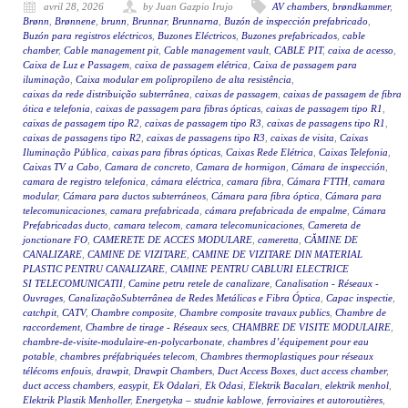
avril 28, 2026
by Juan Gazpio Irujo
AV chambers
,
brøndkammer
,
Brønn
,
Brønnene
,
brunn
,
Brunnar
,
Brunnarna
,
Buzón de inspección prefabricado
,
Buzón para registros eléctricos
,
Buzones Eléctricos
,
Buzones prefabricados
,
cable
chamber
,
Cable management pit
,
Cable management vault
,
CABLE PIT
,
caixa de acesso
,
Caixa de Luz e Passagem
,
caixa de passagem elétrica
,
Caixa de passagem para
iluminação
,
Caixa modular em polipropileno de alta resistência
,
caixas da rede distribuição subterrânea
,
caixas de passagem
,
caixas de passagem de fibra
ótica e telefonia
,
caixas de passagem para fibras ópticas
,
caixas de passagem tipo R1
,
caixas de passagem tipo R2
,
caixas de passagem tipo R3
,
caixas de passagens tipo R1
,
caixas de passagens tipo R2
,
caixas de passagens tipo R3
,
caixas de visita
,
Caixas
Iluminação Pública
,
caixas para fibras ópticas
,
Caixas Rede Elétrica
,
Caixas Telefonia
,
Caixas TV a Cabo
,
Camara de concreto
,
Camara de hormigon
,
Cámara de inspección
,
camara de registro telefonica
,
cámara eléctrica
,
camara fibra
,
Cámara FTTH
,
camara
modular
,
Cámara para ductos subterráneos
,
Cámara para fibra óptica
,
Cámara para
telecomunicaciones
,
camara prefabricada
,
cámara prefabricada de empalme
,
Cámara
Prefabricadas ducto
,
camara telecom
,
camara telecomunicaciones
,
Camereta de
jonctionare FO
,
CAMERETE DE ACCES MODULARE
,
cameretta
,
CĂMINE DE
CANALIZARE
,
CAMINE DE VIZITARE
,
CAMINE DE VIZITARE DIN MATERIAL
PLASTIC PENTRU CANALIZARE
,
CAMINE PENTRU CABLURI ELECTRICE
SI TELECOMUNICATII
,
Camine petru retele de canalizare
,
Canalisation - Réseaux -
Ouvrages
,
CanalizaçãoSubterrânea de Redes Metálicas e Fibra Óptica
,
Capac inspectie
,
catchpit
,
CATV
,
Chambre composite
,
Chambre composite travaux publics
,
Chambre de
raccordement
,
Chambre de tirage - Réseaux secs
,
CHAMBRE DE VISITE MODULAIRE
,
chambre-de-visite-modulaire-en-polycarbonate
,
chambres d’équipement pour eau
potable
,
chambres préfabriquées telecom
,
Chambres thermoplastiques pour réseaux
télécoms enfouis
,
drawpit
,
Drawpit Chambers
,
Duct Access Boxes
,
duct access chamber
,
duct access chambers
,
easypit
,
Ek Odalari
,
Ek Odasi
,
Elektrik Bacaları
,
elektrik menhol
,
Elektrik Plastik Menholler
,
Energetyka – studnie kablowe
,
ferroviaires et autoroutières
,