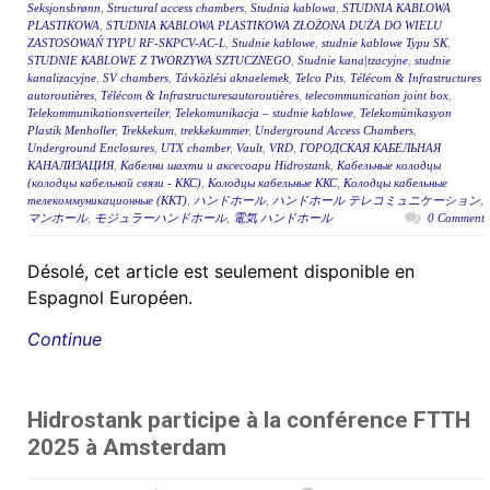
Seksjonsbrønn
,
Structural access chambers
,
Studnia kablowa
,
STUDNIA KABLOWA
PLASTIKOWA
,
STUDNIA KABLOWA PLASTIKOWA ZŁOŻONA DUŻA DO WIELU
ZASTOSOWAŃ TYPU RF-SKPCV-AC-L
,
Studnie kablowe
,
studnie kablowe Typu SK
,
STUDNIE KABLOWE Z TWORZYWA SZTUCZNEGO
,
Studnie kana|tzacyjne
,
studnie
kanalizacyjne
,
SV chambers
,
Távközlési aknaelemek
,
Telco Pits
,
Télécom & Infrastructures
autoroutières
,
Télécom & Infrastructuresautoroutières
,
telecommunication joint box
,
Telekommunikationsverteiler
,
Telekomunikacja – studnie kablowe
,
Telekomünikasyon
Plastik Menholler
,
Trekkekum
,
trekkekummer
,
Underground Access Chambers
,
Underground Enclosures
,
UTX chamber
,
Vault
,
VRD
,
ГОРОДСКАЯ КАБЕЛЬНАЯ
КАНАЛИЗАЦИЯ
,
Кабелни шахти и аксесоари Hidrostank
,
Кабельные колодцы
(колодцы кабельной связи - ККС)
,
Колодцы кабельные ККС
,
Колодцы кабельные
телекоммуникационные (ККТ)
,
ハンドホール
,
ハンドホール テレコミュニケーション
,
マンホール
,
モジュラーハンドホール
,
電気 ハンドホール
0 Comment
Désolé, cet article est seulement disponible en
Espagnol Européen.
Continue
Hidrostank participe à la conférence FTTH
2025 à Amsterdam