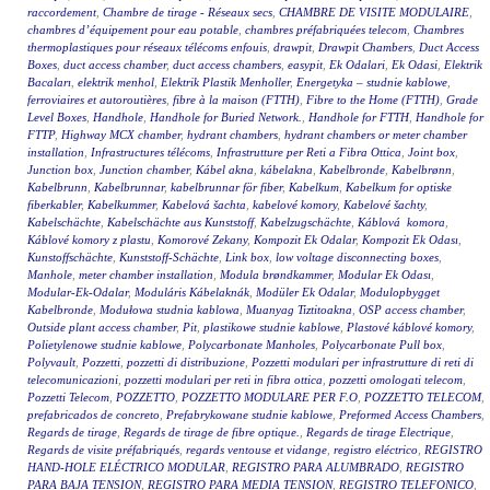
raccordement
,
Chambre de tirage - Réseaux secs
,
CHAMBRE DE VISITE MODULAIRE
,
chambres d’équipement pour eau potable
,
chambres préfabriquées telecom
,
Chambres
thermoplastiques pour réseaux télécoms enfouis
,
drawpit
,
Drawpit Chambers
,
Duct Access
Boxes
,
duct access chamber
,
duct access chambers
,
easypit
,
Ek Odalari
,
Ek Odasi
,
Elektrik
Bacaları
,
elektrik menhol
,
Elektrik Plastik Menholler
,
Energetyka – studnie kablowe
,
ferroviaires et autoroutières
,
fibre à la maison (FTTH)
,
Fibre to the Home (FTTH)
,
Grade
Level Boxes
,
Handhole
,
Handhole for Buried Network.
,
Handhole for FTTH
,
Handhole for
FTTP
,
Highway MCX chamber
,
hydrant chambers
,
hydrant chambers or meter chamber
installation
,
Infrastructures télécoms
,
Infrastrutture per Reti a Fibra Ottica
,
Joint box
,
Junction box
,
Junction chamber
,
Kábel akna
,
kábelakna
,
Kabelbronde
,
Kabelbrønn
,
Kabelbrunn
,
Kabelbrunnar
,
kabelbrunnar för fiber
,
Kabelkum
,
Kabelkum for optiske
fiberkabler
,
Kabelkummer
,
Kabelová šachta
,
kabelové komory
,
Kabelové šachty
,
Kabelschächte
,
Kabelschächte aus Kunststoff
,
Kabelzugschächte
,
Káblová komora
,
Káblové komory z plastu
,
Komorové Zekany
,
Kompozit Ek Odalar
,
Kompozit Ek Odası
,
Kunstoffschächte
,
Kunststoff-Schächte
,
Link box
,
low voltage disconnecting boxes
,
Manhole
,
meter chamber installation
,
Modula brøndkammer
,
Modular Ek Odası
,
Modular-Ek-Odalar
,
Moduláris Kábelaknák
,
Modüler Ek Odalar
,
Modulopbygget
Kabelbronde
,
Modułowa studnia kablowa
,
Muanyag Tiztitoakna
,
OSP access chamber
,
Outside plant access chamber
,
Pit
,
plastikowe studnie kablowe
,
Plastové káblové komory
,
Polietylenowe studnie kablowe
,
Polycarbonate Manholes
,
Polycarbonate Pull box
,
Polyvault
,
Pozzetti
,
pozzetti di distribuzione
,
Pozzetti modulari per infrastrutture di reti di
telecomunicazioni
,
pozzetti modulari per reti in fibra ottica
,
pozzetti omologati telecom
,
Pozzetti Telecom
,
POZZETTO
,
POZZETTO MODULARE PER F.O
,
POZZETTO TELECOM
,
prefabricados de concreto
,
Prefabrykowane studnie kablowe
,
Preformed Access Chambers
,
Regards de tirage
,
Regards de tirage de fibre optique.
,
Regards de tirage Electrique
,
Regards de visite préfabriqués
,
regards ventouse et vidange
,
registro eléctrico
,
REGISTRO
HAND-HOLE ELÉCTRICO MODULAR
,
REGISTRO PARA ALUMBRADO
,
REGISTRO
PARA BAJA TENSION
,
REGISTRO PARA MEDIA TENSION
,
REGISTRO TELEFONICO
,