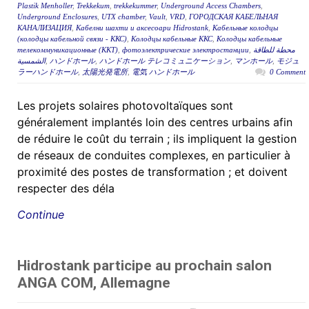
Plastik Menholler
,
Trekkekum
,
trekkekummer
,
Underground Access Chambers
,
Underground Enclosures
,
UTX chamber
,
Vault
,
VRD
,
ГОРОДСКАЯ КАБЕЛЬНАЯ
КАНАЛИЗАЦИЯ
,
Кабелни шахти и аксесоари Hidrostank
,
Кабельные колодцы
(колодцы кабельной связи - ККС)
,
Колодцы кабельные ККС
,
Колодцы кабельные
телекоммуникационные (ККТ)
,
фотоэлектрические электростанции
,
محطة للطاقة
الشمسية
,
ハンドホール
,
ハンドホール テレコミュニケーション
,
マンホール
,
モジュ
ラーハンドホール
,
太陽光発電所
,
電気 ハンドホール
0 Comment
Les projets solaires photovoltaïques sont
généralement implantés loin des centres urbains afin
de réduire le coût du terrain ; ils impliquent la gestion
de réseaux de conduites complexes, en particulier à
proximité des postes de transformation ; et doivent
respecter des déla
Continue
Hidrostank participe au prochain salon
ANGA COM, Allemagne