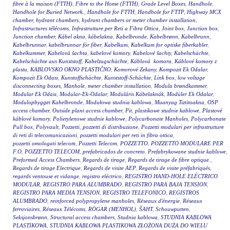
fibre à la maison (FTTH)
,
Fibre to the Home (FTTH)
,
Grade Level Boxes
,
Handhole
,
Handhole for Buried Network.
,
Handhole for FTTH
,
Handhole for FTTP
,
Highway MCX
chamber
,
hydrant chambers
,
hydrant chambers or meter chamber installation
,
Infrastructures télécoms
,
Infrastrutture per Reti a Fibra Ottica
,
Joint box
,
Junction box
,
Junction chamber
,
Kábel akna
,
kábelakna
,
Kabelbronde
,
Kabelbrønn
,
Kabelbrunn
,
Kabelbrunnar
,
kabelbrunnar för fiber
,
Kabelkum
,
Kabelkum for optiske fiberkabler
,
Kabelkummer
,
Kabelová šachta
,
kabelové komory
,
Kabelové šachty
,
Kabelschächte
,
Kabelschächte aus Kunststoff
,
Kabelzugschächte
,
Káblová komora
,
Káblové komory z
plastu
,
KABLOVSKO OKNO PLASTIČNO
,
Komorové Zekany
,
Kompozit Ek Odalar
,
Kompozit Ek Odası
,
Kunstoffschächte
,
Kunststoff-Schächte
,
Link box
,
low voltage
disconnecting boxes
,
Manhole
,
meter chamber installation
,
Modula brøndkammer
,
Modular Ek Odası
,
Modular-Ek-Odalar
,
Moduláris Kábelaknák
,
Modüler Ek Odalar
,
Modulopbygget Kabelbronde
,
Modułowa studnia kablowa
,
Muanyag Tiztitoakna
,
OSP
access chamber
,
Outside plant access chamber
,
Pit
,
plastikowe studnie kablowe
,
Plastové
káblové komory
,
Polietylenowe studnie kablowe
,
Polycarbonate Manholes
,
Polycarbonate
Pull box
,
Polyvault
,
Pozzetti
,
pozzetti di distribuzione
,
Pozzetti modulari per infrastrutture
di reti di telecomunicazioni
,
pozzetti modulari per reti in fibra ottica
,
pozzetti omologati telecom
,
Pozzetti Telecom
,
POZZETTO
,
POZZETTO MODULARE PER
F.O
,
POZZETTO TELECOM
,
prefabricados de concreto
,
Prefabrykowane studnie kablowe
,
Preformed Access Chambers
,
Regards de tirage
,
Regards de tirage de fibre optique.
,
Regards de tirage Electrique
,
Regards de visite AEP
,
Regards de visite préfabriqués
,
regards ventouse et vidange
,
registro eléctrico
,
REGISTRO HAND-HOLE ELÉCTRICO
MODULAR
,
REGISTRO PARA ALUMBRADO
,
REGISTRO PARA BAJA TENSION
,
REGISTRO PARA MEDIA TENSION
,
REGISTRO TELEFONICO
,
REGISTROS
ALUMBRADO
,
reinforced polypropylene manholes
,
Réseaux d'énergie
,
Réseaux
ferroviaires
,
Réseaux Télécoms
,
RÖGAR (MENHOL)
,
ŠAHT
,
Schouwputten
,
Seksjonsbrønn
,
Structural access chambers
,
Studnia kablowa
,
STUDNIA KABLOWA
PLASTIKOWA
,
STUDNIA KABLOWA PLASTIKOWA ZŁOŻONA DUŻA DO WIELU