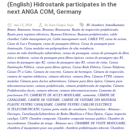
(English) Hidrostank participates in the
next ANGA COM, Germany
mai 13, 2024
by Juan Gazpio Irujo
AV chambers
,
brøndkammer
,
Brønn
,
Brønnene
,
brunn
,
Brunnar
,
Brunnarna
,
Buzón de inspección prefabricado
,
Buzón para registros eléctricos
,
Buzones Eléctricos
,
Buzones prefabricados
,
cable
chamber
,
Cable management pit
,
Cable management vault
,
CABLE PIT
,
caixa de acesso
,
Caixa de Luz e Passagem
,
caixa de passagem elétrica
,
Caixa de passagem para
iluminação
,
Caixa modular em polipropileno de alta resistência
,
caixas da rede distribuição subterrânea
,
caixas de passagem
,
caixas de passagem de fibra
ótica e telefonia
,
caixas de passagem para fibras ópticas
,
caixas de passagens tipo R1
,
caixas de passagens tipo R2
,
caixas de passagens tipo R3
,
caixas de visita
,
Caixas
Iluminação Pública
,
caixas para fibras ópticas
,
Caixas Rede Elétrica
,
Caixas Telefonia
,
Caixas TV a Cabo
,
Camara de concreto
,
Camara de hormigon
,
Cámara de inspección
,
camara de registro telefonica
,
cámara eléctrica
,
camara fibra
,
Cámara FTTH
,
camara
modular
,
Cámara para ductos subterráneos
,
Cámara para fibra óptica
,
Cámara para
telecomunicaciones
,
camara prefabricada
,
cámara prefabricada de empalme
,
Cámara
Prefabricadas ducto
,
camara telecom
,
camara telecomunicaciones
,
Camereta de
jonctionare FO
,
CAMERETE DE ACCES MODULARE
,
cameretta
,
CĂMINE DE
CANALIZARE
,
CAMINE DE VIZITARE
,
CAMINE DE VIZITARE DIN MATERIAL
PLASTIC PENTRU CANALIZARE
,
CAMINE PENTRU CABLURI ELECTRICE
SI TELECOMUNICATII
,
Camine petru retele de canalizare
,
Canalisation - Réseaux -
Ouvrages
,
CanalizaçãoSubterrânea de Redes Metálicas e Fibra Óptica
,
Capac inspectie
,
catchpit
,
CATV
,
Chambre composite
,
Chambre composite travaux publics
,
Chambre de
raccordement
,
Chambre de tirage - Réseaux secs
,
CHAMBRE DE VISITE MODULAIRE
,
chambres d’équipement pour eau potable
,
chambres préfabriquées telecom
,
Chambres