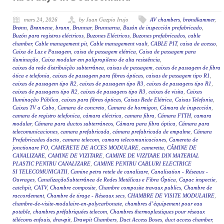
mars 24, 2026
by Juan Gazpio Irujo
AV chambers
,
brøndkammer
,
Brønn
,
Brønnene
,
brunn
,
Brunnar
,
Brunnarna
,
Buzón de inspección prefabricado
,
Buzón para registros eléctricos
,
Buzones Eléctricos
,
Buzones prefabricados
,
cable
chamber
,
Cable management pit
,
Cable management vault
,
CABLE PIT
,
caixa de acesso
,
Caixa de Luz e Passagem
,
caixa de passagem elétrica
,
Caixa de passagem para
iluminação
,
Caixa modular em polipropileno de alta resistência
,
caixas da rede distribuição subterrânea
,
caixas de passagem
,
caixas de passagem de fibra
ótica e telefonia
,
caixas de passagem para fibras ópticas
,
caixas de passagem tipo R1
,
caixas de passagem tipo R2
,
caixas de passagem tipo R3
,
caixas de passagens tipo R1
,
caixas de passagens tipo R2
,
caixas de passagens tipo R3
,
caixas de visita
,
Caixas
Iluminação Pública
,
caixas para fibras ópticas
,
Caixas Rede Elétrica
,
Caixas Telefonia
,
Caixas TV a Cabo
,
Camara de concreto
,
Camara de hormigon
,
Cámara de inspección
,
camara de registro telefonica
,
cámara eléctrica
,
camara fibra
,
Cámara FTTH
,
camara
modular
,
Cámara para ductos subterráneos
,
Cámara para fibra óptica
,
Cámara para
telecomunicaciones
,
camara prefabricada
,
cámara prefabricada de empalme
,
Cámara
Prefabricadas ducto
,
camara telecom
,
camara telecomunicaciones
,
Camereta de
jonctionare FO
,
CAMERETE DE ACCES MODULARE
,
cameretta
,
CĂMINE DE
CANALIZARE
,
CAMINE DE VIZITARE
,
CAMINE DE VIZITARE DIN MATERIAL
PLASTIC PENTRU CANALIZARE
,
CAMINE PENTRU CABLURI ELECTRICE
SI TELECOMUNICATII
,
Camine petru retele de canalizare
,
Canalisation - Réseaux -
Ouvrages
,
CanalizaçãoSubterrânea de Redes Metálicas e Fibra Óptica
,
Capac inspectie
,
catchpit
,
CATV
,
Chambre composite
,
Chambre composite travaux publics
,
Chambre de
raccordement
,
Chambre de tirage - Réseaux secs
,
CHAMBRE DE VISITE MODULAIRE
,
chambre-de-visite-modulaire-en-polycarbonate
,
chambres d’équipement pour eau
potable
,
chambres préfabriquées telecom
,
Chambres thermoplastiques pour réseaux
télécoms enfouis
,
drawpit
,
Drawpit Chambers
,
Duct Access Boxes
,
duct access chamber
,