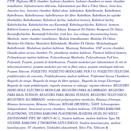
FTTP
,
Highway MCX chamber
,
hydrant chambers
,
hydrant chambers or meter chamber
installation
,
Infrastructures télécoms
,
Infrastrutture per Reti a Fibra Ottica
,
Joint box
,
Junction box
,
Junction chamber
,
Kábel akna
,
kábelakna
,
Kabelbronde
,
Kabelbrønn
,
Kabelbrunn
,
Kabelbrunnar
,
kabelbrunnar för fiber
,
Kabelkum
,
Kabelkum for optiske
fiberkabler
,
Kabelkummer
,
Kabelová šachta
,
kabelové komory
,
Kabelové šachty
,
Kabelschächte
,
Kabelschächte aus Kunststoff
,
Kabelzugschächte
,
Káblová komora
,
Káblové komory z plastu
,
Komorové Zekany
,
Kompozit Ek Odalar
,
Kompozit Ek Odası
,
Kunstoffschächte
,
Kunststoff-Schächte
,
Link box
,
low voltage disconnecting boxes
,
Manhole
,
meter chamber installation
,
Modula brøndkammer
,
Modular Ek Odası
,
Modular-Ek-Odalar
,
Moduláris Kábelaknák
,
Modüler Ek Odalar
,
Modulopbygget
Kabelbronde
,
Modułowa studnia kablowa
,
Muanyag Tiztitoakna
,
OSP access chamber
,
Outside plant access chamber
,
Pit
,
plastikowe studnie kablowe
,
Plastové káblové komory
,
Polietylenowe studnie kablowe
,
Polycarbonate Manholes
,
Polycarbonate Pull box
,
Polyvault
,
Pozzetti
,
pozzetti di distribuzione
,
Pozzetti modulari per infrastrutture di reti di
telecomunicazioni
,
pozzetti modulari per reti in fibra ottica
,
pozzetti omologati telecom
,
Pozzetti Telecom
,
POZZETTO
,
POZZETTO MODULARE PER F.O
,
POZZETTO TELECOM
,
prefabricados de concreto
,
Prefabrykowane studnie kablowe
,
Preformed Access Chambers
,
Regards de tirage
,
Regards de tirage de fibre optique.
,
Regards de tirage Electrique
,
Regards de visite préfabriqués
,
regards ventouse et vidange
,
registro eléctrico
,
REGISTRO
HAND-HOLE ELÉCTRICO MODULAR
,
REGISTRO PARA ALUMBRADO
,
REGISTRO
PARA BAJA TENSION
,
REGISTRO PARA MEDIA TENSION
,
REGISTRO TELEFONICO
,
REGISTROS ALUMBRADO
,
reinforced polypropylene manholes
,
Réseaux d'énergie
,
Réseaux ferroviaires
,
Réseaux Télécoms
,
RÖGAR (MENHOL)
,
ŠAHT
,
Schouwputten
,
Seksjonsbrønn
,
Structural access chambers
,
Studnia kablowa
,
STUDNIA KABLOWA
PLASTIKOWA
,
STUDNIA KABLOWA PLASTIKOWA ZŁOŻONA DUŻA DO WIELU
ZASTOSOWAŃ TYPU RF-SKPCV-AC-L
,
Studnie kablowe
,
studnie kablowe Typu SK
,
STUDNIE KABLOWE Z TWORZYWA SZTUCZNEGO
,
Studnie kana|tzacyjne
,
studnie
kanalizacyjne
,
SV chambers
,
Távközlési aknaelemek
,
Telco Pits
,
Télécom &