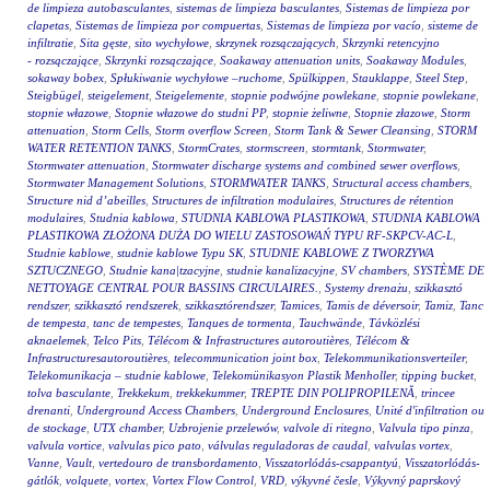
de limpieza autobasculantes
,
sistemas de limpieza basculantes
,
Sistemas de limpieza por
clapetas
,
Sistemas de limpieza por compuertas
,
Sistemas de limpieza por vacío
,
sisteme de
infiltratie
,
Sita gęste
,
sito wychyłowe
,
skrzynek rozsączających
,
Skrzynki retencyjno
- rozsączające
,
Skrzynki rozsączające
,
Soakaway attenuation units
,
Soakaway Modules
,
sokaway bobex
,
Spłukiwanie wychyłowe –ruchome
,
Spülkippen
,
Stauklappe
,
Steel Step
,
Steigbügel
,
steigelement
,
Steigelemente
,
stopnie podwójne powlekane
,
stopnie powlekane
,
stopnie włazowe
,
Stopnie włazowe do studni PP
,
stopnie żeliwne
,
Stopnie złazowe
,
Storm
attenuation
,
Storm Cells
,
Storm overflow Screen
,
Storm Tank & Sewer Cleansing
,
STORM
WATER RETENTION TANKS
,
StormCrates
,
stormscreen
,
stormtank
,
Stormwater
,
Stormwater attenuation
,
Stormwater discharge systems and combined sewer overflows
,
Stormwater Management Solutions
,
STORMWATER TANKS
,
Structural access chambers
,
Structure nid d’abeilles
,
Structures de infiltration modulaires
,
Structures de rétention
modulaires
,
Studnia kablowa
,
STUDNIA KABLOWA PLASTIKOWA
,
STUDNIA KABLOWA
PLASTIKOWA ZŁOŻONA DUŻA DO WIELU ZASTOSOWAŃ TYPU RF-SKPCV-AC-L
,
Studnie kablowe
,
studnie kablowe Typu SK
,
STUDNIE KABLOWE Z TWORZYWA
SZTUCZNEGO
,
Studnie kana|tzacyjne
,
studnie kanalizacyjne
,
SV chambers
,
SYSTÈME DE
NETTOYAGE CENTRAL POUR BASSINS CIRCULAIRES.
,
Systemy drenażu
,
szikkasztó
rendszer
,
szikkasztó rendszerek
,
szikkasztórendszer
,
Tamices
,
Tamis de déversoir
,
Tamiz
,
Tanc
de tempesta
,
tanc de tempestes
,
Tanques de tormenta
,
Tauchwände
,
Távközlési
aknaelemek
,
Telco Pits
,
Télécom & Infrastructures autoroutières
,
Télécom &
Infrastructuresautoroutières
,
telecommunication joint box
,
Telekommunikationsverteiler
,
Telekomunikacja – studnie kablowe
,
Telekomünikasyon Plastik Menholler
,
tipping bucket
,
tolva basculante
,
Trekkekum
,
trekkekummer
,
TREPTE DIN POLIPROPILENĂ
,
trincee
drenanti
,
Underground Access Chambers
,
Underground Enclosures
,
Unité d'infiltration ou
de stockage
,
UTX chamber
,
Uzbrojenie przelewów
,
valvole di ritegno
,
Valvula tipo pinza
,
valvula vortice
,
valvulas pico pato
,
válvulas reguladoras de caudal
,
valvulas vortex
,
Vanne
,
Vault
,
vertedouro de transbordamento
,
Visszatorlódás-csappantyú
,
Visszatorlódás-
gátlók
,
volquete
,
vortex
,
Vortex Flow Control
,
VRD
,
výkyvné česle
,
Výkyvný paprskový