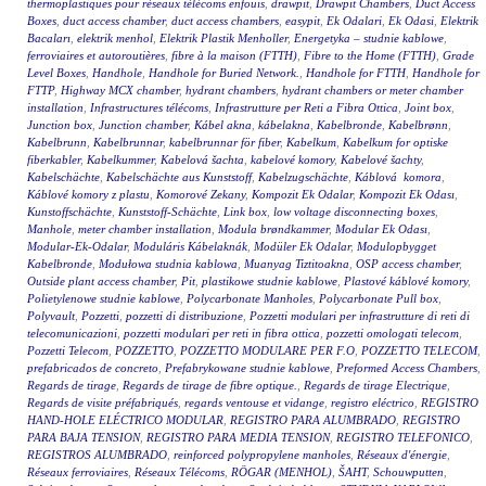
thermoplastiques pour réseaux télécoms enfouis
,
drawpit
,
Drawpit Chambers
,
Duct Access
Boxes
,
duct access chamber
,
duct access chambers
,
easypit
,
Ek Odalari
,
Ek Odasi
,
Elektrik
Bacaları
,
elektrik menhol
,
Elektrik Plastik Menholler
,
Energetyka – studnie kablowe
,
ferroviaires et autoroutières
,
fibre à la maison (FTTH)
,
Fibre to the Home (FTTH)
,
Grade
Level Boxes
,
Handhole
,
Handhole for Buried Network.
,
Handhole for FTTH
,
Handhole for
FTTP
,
Highway MCX chamber
,
hydrant chambers
,
hydrant chambers or meter chamber
installation
,
Infrastructures télécoms
,
Infrastrutture per Reti a Fibra Ottica
,
Joint box
,
Junction box
,
Junction chamber
,
Kábel akna
,
kábelakna
,
Kabelbronde
,
Kabelbrønn
,
Kabelbrunn
,
Kabelbrunnar
,
kabelbrunnar för fiber
,
Kabelkum
,
Kabelkum for optiske
fiberkabler
,
Kabelkummer
,
Kabelová šachta
,
kabelové komory
,
Kabelové šachty
,
Kabelschächte
,
Kabelschächte aus Kunststoff
,
Kabelzugschächte
,
Káblová komora
,
Káblové komory z plastu
,
Komorové Zekany
,
Kompozit Ek Odalar
,
Kompozit Ek Odası
,
Kunstoffschächte
,
Kunststoff-Schächte
,
Link box
,
low voltage disconnecting boxes
,
Manhole
,
meter chamber installation
,
Modula brøndkammer
,
Modular Ek Odası
,
Modular-Ek-Odalar
,
Moduláris Kábelaknák
,
Modüler Ek Odalar
,
Modulopbygget
Kabelbronde
,
Modułowa studnia kablowa
,
Muanyag Tiztitoakna
,
OSP access chamber
,
Outside plant access chamber
,
Pit
,
plastikowe studnie kablowe
,
Plastové káblové komory
,
Polietylenowe studnie kablowe
,
Polycarbonate Manholes
,
Polycarbonate Pull box
,
Polyvault
,
Pozzetti
,
pozzetti di distribuzione
,
Pozzetti modulari per infrastrutture di reti di
telecomunicazioni
,
pozzetti modulari per reti in fibra ottica
,
pozzetti omologati telecom
,
Pozzetti Telecom
,
POZZETTO
,
POZZETTO MODULARE PER F.O
,
POZZETTO TELECOM
,
prefabricados de concreto
,
Prefabrykowane studnie kablowe
,
Preformed Access Chambers
,
Regards de tirage
,
Regards de tirage de fibre optique.
,
Regards de tirage Electrique
,
Regards de visite préfabriqués
,
regards ventouse et vidange
,
registro eléctrico
,
REGISTRO
HAND-HOLE ELÉCTRICO MODULAR
,
REGISTRO PARA ALUMBRADO
,
REGISTRO
PARA BAJA TENSION
,
REGISTRO PARA MEDIA TENSION
,
REGISTRO TELEFONICO
,
REGISTROS ALUMBRADO
,
reinforced polypropylene manholes
,
Réseaux d'énergie
,
Réseaux ferroviaires
,
Réseaux Télécoms
,
RÖGAR (MENHOL)
,
ŠAHT
,
Schouwputten
,