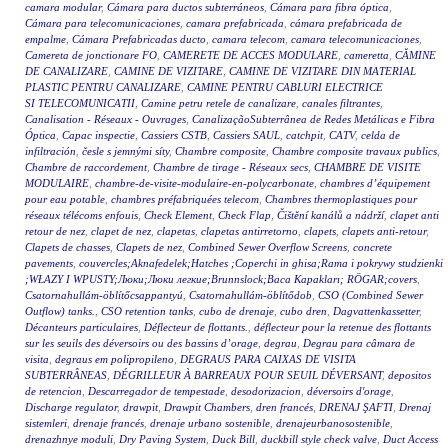
camara modular
,
Cámara para ductos subterráneos
,
Cámara para fibra óptica
,
Cámara para telecomunicaciones
,
camara prefabricada
,
cámara prefabricada de
empalme
,
Cámara Prefabricadas ducto
,
camara telecom
,
camara telecomunicaciones
,
Camereta de jonctionare FO
,
CAMERETE DE ACCES MODULARE
,
cameretta
,
CĂMINE
DE CANALIZARE
,
CAMINE DE VIZITARE
,
CAMINE DE VIZITARE DIN MATERIAL
PLASTIC PENTRU CANALIZARE
,
CAMINE PENTRU CABLURI ELECTRICE
SI TELECOMUNICATII
,
Camine petru retele de canalizare
,
canales filtrantes
,
Canalisation - Réseaux - Ouvrages
,
CanalizaçãoSubterrânea de Redes Metálicas e Fibra
Óptica
,
Capac inspectie
,
Cassiers CSTB
,
Cassiers SAUL
,
catchpit
,
CATV
,
celda de
infiltración
,
česle s jemnými síty
,
Chambre composite
,
Chambre composite travaux publics
,
Chambre de raccordement
,
Chambre de tirage - Réseaux secs
,
CHAMBRE DE VISITE
MODULAIRE
,
chambre-de-visite-modulaire-en-polycarbonate
,
chambres d’équipement
pour eau potable
,
chambres préfabriquées telecom
,
Chambres thermoplastiques pour
réseaux télécoms enfouis
,
Check Element
,
Check Flap
,
Čištění kanálů a nádrží
,
clapet anti
retour de nez
,
clapet de nez
,
clapetas
,
clapetas antirretorno
,
clapets
,
clapets anti-retour
,
Clapets de chasses
,
Clapets de nez
,
Combined Sewer Overflow Screens
,
concrete
pavements
,
couvercles;Aknafedelek;Hatches ;Coperchi in ghisa;Rama i pokrywy studzienki
;WŁAZY I WPUSTY;Люки;Люки легкие;Brunnslock;Baca Kapakları; RÖGAR;covers
,
Csatornahullám-öblítőcsappantyú
,
Csatornahullám-öblítődob
,
CSO (Combined Sewer
Outflow) tanks.
,
CSO retention tanks
,
cubo de drenaje
,
cubo dren
,
Dagvattenkassetter
,
Décanteurs particulaires
,
Déflecteur de flottants.
,
déflecteur pour la retenue des flottants
sur les seuils des déversoirs ou des bassins d’orage
,
degrau
,
Degrau para câmara de
visita
,
degraus em polipropileno
,
DEGRAUS PARA CAIXAS DE VISITA
SUBTERRÂNEAS
,
DÉGRILLEUR À BARREAUX POUR SEUIL DÉVERSANT
,
depositos
de retencion
,
Descarregador de tempestade
,
desodorizacion
,
déversoirs d'orage
,
Discharge regulator
,
drawpit
,
Drawpit Chambers
,
dren francés
,
DRENAJ ŞAFTI
,
Drenaj
sistemleri
,
drenaje francés
,
drenaje urbano sostenible
,
drenajeurbanosostenible
,
drenazhnye moduli
,
Dry Paving System
,
Duck Bill
,
duckbill style check valve
,
Duct Access