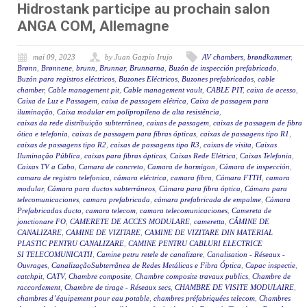
Hidrostank participe au prochain salon
ANGA COM, Allemagne
mai 09, 2023
by Juan Gazpio Irujo
AV chambers
,
brøndkammer
,
Brønn
,
Brønnene
,
brunn
,
Brunnar
,
Brunnarna
,
Buzón de inspección prefabricado
,
Buzón para registros eléctricos
,
Buzones Eléctricos
,
Buzones prefabricados
,
cable
chamber
,
Cable management pit
,
Cable management vault
,
CABLE PIT
,
caixa de acesso
,
Caixa de Luz e Passagem
,
caixa de passagem elétrica
,
Caixa de passagem para
iluminação
,
Caixa modular em polipropileno de alta resistência
,
caixas da rede distribuição subterrânea
,
caixas de passagem
,
caixas de passagem de fibra
ótica e telefonia
,
caixas de passagem para fibras ópticas
,
caixas de passagens tipo R1
,
caixas de passagens tipo R2
,
caixas de passagens tipo R3
,
caixas de visita
,
Caixas
Iluminação Pública
,
caixas para fibras ópticas
,
Caixas Rede Elétrica
,
Caixas Telefonia
,
Caixas TV a Cabo
,
Camara de concreto
,
Camara de hormigon
,
Cámara de inspección
,
camara de registro telefonica
,
cámara eléctrica
,
camara fibra
,
Cámara FTTH
,
camara
modular
,
Cámara para ductos subterráneos
,
Cámara para fibra óptica
,
Cámara para
telecomunicaciones
,
camara prefabricada
,
cámara prefabricada de empalme
,
Cámara
Prefabricadas ducto
,
camara telecom
,
camara telecomunicaciones
,
Camereta de
jonctionare FO
,
CAMERETE DE ACCES MODULARE
,
cameretta
,
CĂMINE DE
CANALIZARE
,
CAMINE DE VIZITARE
,
CAMINE DE VIZITARE DIN MATERIAL
PLASTIC PENTRU CANALIZARE
,
CAMINE PENTRU CABLURI ELECTRICE
SI TELECOMUNICATII
,
Camine petru retele de canalizare
,
Canalisation - Réseaux -
Ouvrages
,
CanalizaçãoSubterrânea de Redes Metálicas e Fibra Óptica
,
Capac inspectie
,
catchpit
,
CATV
,
Chambre composite
,
Chambre composite travaux publics
,
Chambre de
raccordement
,
Chambre de tirage - Réseaux secs
,
CHAMBRE DE VISITE MODULAIRE
,
chambres d’équipement pour eau potable
,
chambres préfabriquées telecom
,
Chambres