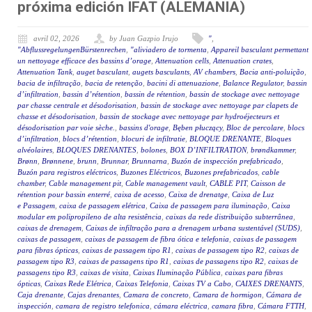
próxima edición IFAT (ALEMANIA)
avril 02, 2026
by Juan Gazpio Irujo
"
,
"AbflussregelungenBürstenrechen
,
"aliviadero de tormenta
,
Appareil basculant permettant
un nettoyage efficace des bassins d’orage
,
Attenuation cells
,
Attenuation crates
,
Attenuation Tank
,
auget basculant
,
augets basculants
,
AV chambers
,
Bacia anti-poluição
,
bacia de infiltração
,
bacia de retenção
,
bacini di attenuazione
,
Balance Regulator
,
bassin
d’infiltration
,
bassin d’rétention
,
bassin de rétention
,
bassin de stockage avec nettoyage
par chasse centrale et désodorisation
,
bassin de stockage avec nettoyage par clapets de
chasse et désodorisation
,
bassin de stockage avec nettoyage par hydroéjecteurs et
désodorisation par voie sèche.
,
bassins d'orage
,
Bęben płuczący
,
Bloc de percolare
,
blocs
d’infiltration
,
blocs d’rétention
,
blocuri de infiltratie
,
BLOQUE DRENANTE
,
Bloques
alvéolaires
,
BLOQUES DRENANTES
,
bolones
,
BOX D’INFILTRATION
,
brøndkammer
,
Brønn
,
Brønnene
,
brunn
,
Brunnar
,
Brunnarna
,
Buzón de inspección prefabricado
,
Buzón para registros eléctricos
,
Buzones Eléctricos
,
Buzones prefabricados
,
cable
chamber
,
Cable management pit
,
Cable management vault
,
CABLE PIT
,
Caisson de
rétention pour bassin enterré
,
caixa de acesso
,
Caixa de drenatge
,
Caixa de Luz
e Passagem
,
caixa de passagem elétrica
,
Caixa de passagem para iluminação
,
Caixa
modular em polipropileno de alta resistência
,
caixas da rede distribuição subterrânea
,
caixas de drenagem
,
Caixas de infiltração para a drenagem urbana sustentável (SUDS)
,
caixas de passagem
,
caixas de passagem de fibra ótica e telefonia
,
caixas de passagem
para fibras ópticas
,
caixas de passagem tipo R1
,
caixas de passagem tipo R2
,
caixas de
passagem tipo R3
,
caixas de passagens tipo R1
,
caixas de passagens tipo R2
,
caixas de
passagens tipo R3
,
caixas de visita
,
Caixas Iluminação Pública
,
caixas para fibras
ópticas
,
Caixas Rede Elétrica
,
Caixas Telefonia
,
Caixas TV a Cabo
,
CAIXES DRENANTS
,
Caja drenante
,
Cajas drenantes
,
Camara de concreto
,
Camara de hormigon
,
Cámara de
inspección
,
camara de registro telefonica
,
cámara eléctrica
,
camara fibra
,
Cámara FTTH
,