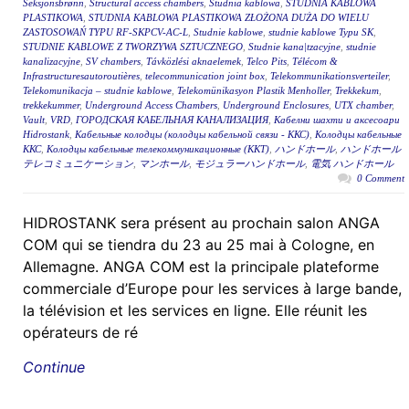
Seksjonsbrønn
,
Structural access chambers
,
Studnia kablowa
,
STUDNIA KABLOWA
PLASTIKOWA
,
STUDNIA KABLOWA PLASTIKOWA ZŁOŻONA DUŻA DO WIELU
ZASTOSOWAŃ TYPU RF-SKPCV-AC-L
,
Studnie kablowe
,
studnie kablowe Typu SK
,
STUDNIE KABLOWE Z TWORZYWA SZTUCZNEGO
,
Studnie kana|tzacyjne
,
studnie
kanalizacyjne
,
SV chambers
,
Távközlési aknaelemek
,
Telco Pits
,
Télécom &
Infrastructuresautoroutières
,
telecommunication joint box
,
Telekommunikationsverteiler
,
Telekomunikacja – studnie kablowe
,
Telekomünikasyon Plastik Menholler
,
Trekkekum
,
trekkekummer
,
Underground Access Chambers
,
Underground Enclosures
,
UTX chamber
,
Vault
,
VRD
,
ГОРОДСКАЯ КАБЕЛЬНАЯ КАНАЛИЗАЦИЯ
,
Кабелни шахти и аксесоари
Hidrostank
,
Кабельные колодцы (колодцы кабельной связи - ККС)
,
Колодцы кабельные
ККС
,
Колодцы кабельные телекоммуникационные (ККТ)
,
ハンドホール
,
ハンドホール
テレコミュニケーション
,
マンホール
,
モジュラーハンドホール
,
電気 ハンドホール
0 Comment
HIDROSTANK sera présent au prochain salon ANGA
COM qui se tiendra du 23 au 25 mai à Cologne, en
Allemagne. ANGA COM est la principale plateforme
commerciale d’Europe pour les services à large bande,
la télévision et les services en ligne. Elle réunit les
opérateurs de ré
Continue