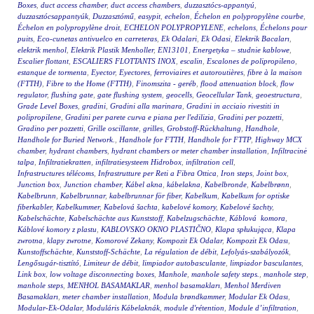
Boxes
,
duct access chamber
,
duct access chambers
,
duzzasztócs-appantyú
,
duzzasztócsappantyúk
,
Duzzasztómű
,
easypit
,
echelon
,
Échelon en polypropylène courbe
,
Échelon en polypropylène droit
,
ECHELON POLYPROPYLENE
,
echelons
,
Échelons pour
puits
,
Eco-cunetas antivuelco en carreteras
,
Ek Odalari
,
Ek Odasi
,
Elektrik Bacaları
,
elektrik menhol
,
Elektrik Plastik Menholler
,
EN13101
,
Energetyka – studnie kablowe
,
Escalier flottant
,
ESCALIERS FLOTTANTS INOX
,
escalin
,
Escalones de polipropileno
,
estanque de tormenta
,
Eyector
,
Eyectores
,
ferroviaires et autoroutières
,
fibre à la maison
(FTTH)
,
Fibre to the Home (FTTH)
,
Finomszita - geréb
,
flood attenuation block
,
flow
regulator
,
flushing gate
,
gate flushing system
,
geocells
,
Geocellular Tank
,
geoestructura
,
Grade Level Boxes
,
gradini
,
Gradini alla marinara
,
Gradini in acciaio rivestiti in
polipropilene
,
Gradini per parete curva e piana per l'edilizia
,
Gradini per pozzetti
,
Gradino per pozzetti
,
Grille oscillante
,
grilles
,
Grobstoff-Rückhaltung
,
Handhole
,
Handhole for Buried Network.
,
Handhole for FTTH
,
Handhole for FTTP
,
Highway MCX
chamber
,
hydrant chambers
,
hydrant chambers or meter chamber installation
,
Infiltracinė
talpa
,
Infiltratiekratten
,
infiltratiesysteem Hidrobox
,
infiltration cell
,
Infrastructures télécoms
,
Infrastrutture per Reti a Fibra Ottica
,
Iron steps
,
Joint box
,
Junction box
,
Junction chamber
,
Kábel akna
,
kábelakna
,
Kabelbronde
,
Kabelbrønn
,
Kabelbrunn
,
Kabelbrunnar
,
kabelbrunnar för fiber
,
Kabelkum
,
Kabelkum for optiske
fiberkabler
,
Kabelkummer
,
Kabelová šachta
,
kabelové komory
,
Kabelové šachty
,
Kabelschächte
,
Kabelschächte aus Kunststoff
,
Kabelzugschächte
,
Káblová komora
,
Káblové komory z plastu
,
KABLOVSKO OKNO PLASTIČNO
,
Klapa spłukująca
,
Klapa
zwrotna
,
klapy zwrotne
,
Komorové Zekany
,
Kompozit Ek Odalar
,
Kompozit Ek Odası
,
Kunstoffschächte
,
Kunststoff-Schächte
,
La régulation de débit
,
Lefolyás-szabályozók
,
Lengősugár-tisztító
,
Limiteur de débit
,
limpiador autobasculante
,
limpiador basculantes
,
Link box
,
low voltage disconnecting boxes
,
Manhole
,
manhole safety steps.
,
manhole step
,
manhole steps
,
MENHOL BASAMAKLAR
,
menhol basamakları
,
Menhol Merdiven
Basamakları
,
meter chamber installation
,
Modula brøndkammer
,
Modular Ek Odası
,
Modular-Ek-Odalar
,
Moduláris Kábelaknák
,
module d'rétention
,
Module d’infiltration
,