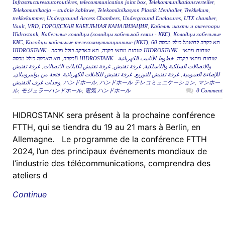
Infrastructuresautoroutières
,
telecommunication joint box
,
Telekommunikationsverteiler
,
Telekomunikacja – studnie kablowe
,
Telekomünikasyon Plastik Menholler
,
Trekkekum
,
trekkekummer
,
Underground Access Chambers
,
Underground Enclosures
,
UTX chamber
,
Vault
,
VRD
,
ГОРОДСКАЯ КАБЕЛЬНАЯ КАНАЛИЗАЦИЯ
,
Кабелни шахти и аксесоари
Hidrostank
,
Кабельные колодцы (колодцы кабельной связи - ККС)
,
Колодцы кабельные
ККС
,
Колодцы кабельные телекоммуникационные (ККТ)
,
תא בקרה לחשמל כולל מכסה 60
תא הארקה כולל מכסה HIDROSTANK - שוחות מתאי
,
HIDROSTANK - שוחות מתאי בקרה
,
בקרה
خطوط الأنابيب الكهربائية
,
תא הארקה כולל מכסהB HIDROSTANK - שוחות מתאי בקרה
غرفة تفتيش
,
غرفة تفتيش لكابلات الاتصالات
,
غرفة تفتيش
,
والاتصالات السلكية واللاسلكية
,
فتحة من بوليبروبيلان
,
غرفة تفتيش للكابلات الكهربائية
,
غرفة تفتيش للتوزيع
,
للإضاءة العمومية
وحدات غرف التفتيش
,
ハンドホール
,
ハンドホール テレコミュニケーション
,
マンホー
ル
,
モジュラーハンドホール
,
電気 ハンドホール
0 Comment
HIDROSTANK sera présent à la prochaine conférence
FTTH, qui se tiendra du 19 au 21 mars à Berlin, en
Allemagne. Le programme de la conférence FTTH
2024, l’un des principaux événements mondiaux de
l’industrie des télécommunications, comprendra des
ateliers d
Continue