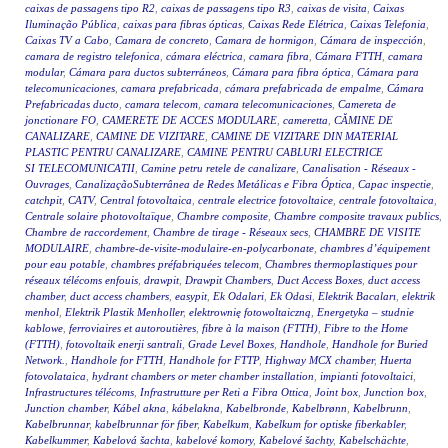
caixas de passagens tipo R2
,
caixas de passagens tipo R3
,
caixas de visita
,
Caixas
Iluminação Pública
,
caixas para fibras ópticas
,
Caixas Rede Elétrica
,
Caixas Telefonia
,
Caixas TV a Cabo
,
Camara de concreto
,
Camara de hormigon
,
Cámara de inspección
,
camara de registro telefonica
,
cámara eléctrica
,
camara fibra
,
Cámara FTTH
,
camara
modular
,
Cámara para ductos subterráneos
,
Cámara para fibra óptica
,
Cámara para
telecomunicaciones
,
camara prefabricada
,
cámara prefabricada de empalme
,
Cámara
Prefabricadas ducto
,
camara telecom
,
camara telecomunicaciones
,
Camereta de
jonctionare FO
,
CAMERETE DE ACCES MODULARE
,
cameretta
,
CĂMINE DE
CANALIZARE
,
CAMINE DE VIZITARE
,
CAMINE DE VIZITARE DIN MATERIAL
PLASTIC PENTRU CANALIZARE
,
CAMINE PENTRU CABLURI ELECTRICE
SI TELECOMUNICATII
,
Camine petru retele de canalizare
,
Canalisation - Réseaux -
Ouvrages
,
CanalizaçãoSubterrânea de Redes Metálicas e Fibra Óptica
,
Capac inspectie
,
catchpit
,
CATV
,
Central fotovoltaica
,
centrale electrice fotovoltaice
,
centrale fotovoltaica
,
Centrale solaire photovoltaïque
,
Chambre composite
,
Chambre composite travaux publics
,
Chambre de raccordement
,
Chambre de tirage - Réseaux secs
,
CHAMBRE DE VISITE
MODULAIRE
,
chambre-de-visite-modulaire-en-polycarbonate
,
chambres d’équipement
pour eau potable
,
chambres préfabriquées telecom
,
Chambres thermoplastiques pour
réseaux télécoms enfouis
,
drawpit
,
Drawpit Chambers
,
Duct Access Boxes
,
duct access
chamber
,
duct access chambers
,
easypit
,
Ek Odalari
,
Ek Odasi
,
Elektrik Bacaları
,
elektrik
menhol
,
Elektrik Plastik Menholler
,
elektrownię fotowoltaiczną
,
Energetyka – studnie
kablowe
,
ferroviaires et autoroutières
,
fibre à la maison (FTTH)
,
Fibre to the Home
(FTTH)
,
fotovoltaik enerji santrali
,
Grade Level Boxes
,
Handhole
,
Handhole for Buried
Network.
,
Handhole for FTTH
,
Handhole for FTTP
,
Highway MCX chamber
,
Huerta
fotovolataica
,
hydrant chambers or meter chamber installation
,
impianti fotovoltaici
,
Infrastructures télécoms
,
Infrastrutture per Reti a Fibra Ottica
,
Joint box
,
Junction box
,
Junction chamber
,
Kábel akna
,
kábelakna
,
Kabelbronde
,
Kabelbrønn
,
Kabelbrunn
,
Kabelbrunnar
,
kabelbrunnar för fiber
,
Kabelkum
,
Kabelkum for optiske fiberkabler
,
Kabelkummer
,
Kabelová šachta
,
kabelové komory
,
Kabelové šachty
,
Kabelschächte
,