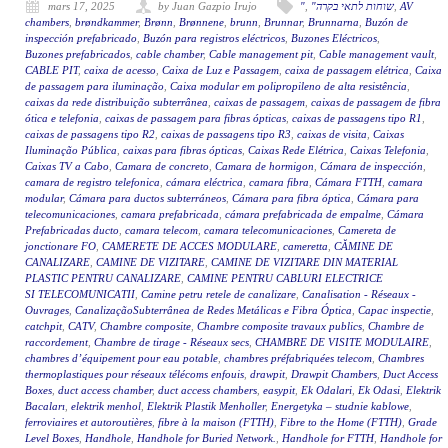
mars 17, 2025
by Juan Gazpio Irujo
"
,
"שוחות לתאי בקרה
,
AV
chambers
,
brøndkammer
,
Brønn
,
Brønnene
,
brunn
,
Brunnar
,
Brunnarna
,
Buzón de
inspección prefabricado
,
Buzón para registros eléctricos
,
Buzones Eléctricos
,
Buzones prefabricados
,
cable chamber
,
Cable management pit
,
Cable management vault
,
CABLE PIT
,
caixa de acesso
,
Caixa de Luz e Passagem
,
caixa de passagem elétrica
,
Caixa
de passagem para iluminação
,
Caixa modular em polipropileno de alta resistência
,
caixas da rede distribuição subterrânea
,
caixas de passagem
,
caixas de passagem de fibra
ótica e telefonia
,
caixas de passagem para fibras ópticas
,
caixas de passagens tipo R1
,
caixas de passagens tipo R2
,
caixas de passagens tipo R3
,
caixas de visita
,
Caixas
Iluminação Pública
,
caixas para fibras ópticas
,
Caixas Rede Elétrica
,
Caixas Telefonia
,
Caixas TV a Cabo
,
Camara de concreto
,
Camara de hormigon
,
Cámara de inspección
,
camara de registro telefonica
,
cámara eléctrica
,
camara fibra
,
Cámara FTTH
,
camara
modular
,
Cámara para ductos subterráneos
,
Cámara para fibra óptica
,
Cámara para
telecomunicaciones
,
camara prefabricada
,
cámara prefabricada de empalme
,
Cámara
Prefabricadas ducto
,
camara telecom
,
camara telecomunicaciones
,
Camereta de
jonctionare FO
,
CAMERETE DE ACCES MODULARE
,
cameretta
,
CĂMINE DE
CANALIZARE
,
CAMINE DE VIZITARE
,
CAMINE DE VIZITARE DIN MATERIAL
PLASTIC PENTRU CANALIZARE
,
CAMINE PENTRU CABLURI ELECTRICE
SI TELECOMUNICATII
,
Camine petru retele de canalizare
,
Canalisation - Réseaux -
Ouvrages
,
CanalizaçãoSubterrânea de Redes Metálicas e Fibra Óptica
,
Capac inspectie
,
catchpit
,
CATV
,
Chambre composite
,
Chambre composite travaux publics
,
Chambre de
raccordement
,
Chambre de tirage - Réseaux secs
,
CHAMBRE DE VISITE MODULAIRE
,
chambres d’équipement pour eau potable
,
chambres préfabriquées telecom
,
Chambres
thermoplastiques pour réseaux télécoms enfouis
,
drawpit
,
Drawpit Chambers
,
Duct Access
Boxes
,
duct access chamber
,
duct access chambers
,
easypit
,
Ek Odalari
,
Ek Odasi
,
Elektrik
Bacaları
,
elektrik menhol
,
Elektrik Plastik Menholler
,
Energetyka – studnie kablowe
,
ferroviaires et autoroutières
,
fibre à la maison (FTTH)
,
Fibre to the Home (FTTH)
,
Grade
Level Boxes
,
Handhole
,
Handhole for Buried Network.
,
Handhole for FTTH
,
Handhole for