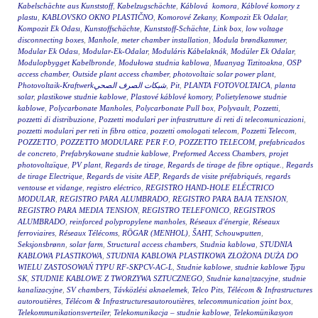
Kabelschächte aus Kunststoff
,
Kabelzugschächte
,
Káblová komora
,
Káblové komory z
plastu
,
KABLOVSKO OKNO PLASTIČNO
,
Komorové Zekany
,
Kompozit Ek Odalar
,
Kompozit Ek Odası
,
Kunstoffschächte
,
Kunststoff-Schächte
,
Link box
,
low voltage
disconnecting boxes
,
Manhole
,
meter chamber installation
,
Modula brøndkammer
,
Modular Ek Odası
,
Modular-Ek-Odalar
,
Moduláris Kábelaknák
,
Modüler Ek Odalar
,
Modulopbygget Kabelbronde
,
Modułowa studnia kablowa
,
Muanyag Tiztitoakna
,
OSP
access chamber
,
Outside plant access chamber
,
photovoltaic solar power plant
,
Photovoltaik-Kraftwerkشبكات الصرف الصحي
,
Pit
,
PLANTA FOTOVOLTAICA
,
planta
solar
,
plastikowe studnie kablowe
,
Plastové káblové komory
,
Polietylenowe studnie
kablowe
,
Polycarbonate Manholes
,
Polycarbonate Pull box
,
Polyvault
,
Pozzetti
,
pozzetti di distribuzione
,
Pozzetti modulari per infrastrutture di reti di telecomunicazioni
,
pozzetti modulari per reti in fibra ottica
,
pozzetti omologati telecom
,
Pozzetti Telecom
,
POZZETTO
,
POZZETTO MODULARE PER F.O
,
POZZETTO TELECOM
,
prefabricados
de concreto
,
Prefabrykowane studnie kablowe
,
Preformed Access Chambers
,
projet
photovoltaïque
,
PV plant
,
Regards de tirage
,
Regards de tirage de fibre optique.
,
Regards
de tirage Electrique
,
Regards de visite AEP
,
Regards de visite préfabriqués
,
regards
ventouse et vidange
,
registro eléctrico
,
REGISTRO HAND-HOLE ELÉCTRICO
MODULAR
,
REGISTRO PARA ALUMBRADO
,
REGISTRO PARA BAJA TENSION
,
REGISTRO PARA MEDIA TENSION
,
REGISTRO TELEFONICO
,
REGISTROS
ALUMBRADO
,
reinforced polypropylene manholes
,
Réseaux d'énergie
,
Réseaux
ferroviaires
,
Réseaux Télécoms
,
RÖGAR (MENHOL)
,
ŠAHT
,
Schouwputten
,
Seksjonsbrønn
,
solar farm
,
Structural access chambers
,
Studnia kablowa
,
STUDNIA
KABLOWA PLASTIKOWA
,
STUDNIA KABLOWA PLASTIKOWA ZŁOŻONA DUŻA DO
WIELU ZASTOSOWAŃ TYPU RF-SKPCV-AC-L
,
Studnie kablowe
,
studnie kablowe Typu
SK
,
STUDNIE KABLOWE Z TWORZYWA SZTUCZNEGO
,
Studnie kana|tzacyjne
,
studnie
kanalizacyjne
,
SV chambers
,
Távközlési aknaelemek
,
Telco Pits
,
Télécom & Infrastructures
autoroutières
,
Télécom & Infrastructuresautoroutières
,
telecommunication joint box
,
Telekommunikationsverteiler
,
Telekomunikacja – studnie kablowe
,
Telekomünikasyon