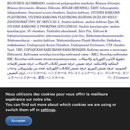
REGISTROS ALUMBRADO
,
reinforced polypropylene manholes
,
Réseaux d'énergie
,
Réseaux ferroviaires
,
Réseaux Télécoms
,
RÖGAR (MENHOL)
,
ŠAHT
,
Schouwputten
,
Seksjonsbrønn
,
Structural access chambers
,
Studnia kablowa
,
STUDNIA KABLOWA
PLASTIKOWA
,
STUDNIA KABLOWA PLASTIKOWA ZŁOŻONA DUŻA DO WIELU
ZASTOSOWAŃ TYPU RF-SKPCV-AC-L
,
Studnie kablowe
,
studnie kablowe Typu SK
,
STUDNIE KABLOWE Z TWORZYWA SZTUCZNEGO
,
Studnie kana|tzacyjne
,
studnie
kanalizacyjne
,
SV chambers
,
Távközlési aknaelemek
,
Telco Pits
,
Télécom &
Infrastructuresautoroutières
,
telecommunication joint box
,
Telekommunikationsverteiler
,
Telekomunikacja – studnie kablowe
,
Telekomünikasyon Plastik Menholler
,
Trekkekum
,
trekkekummer
,
Underground Access Chambers
,
Underground Enclosures
,
UTX chamber
,
Vault
,
VRD
,
ГОРОДСКАЯ КАБЕЛЬНАЯ КАНАЛИЗАЦИЯ
,
Кабелни шахти и аксесоари
Hidrostank
,
Кабельные колодцы (колодцы кабельной связи - ККС)
,
Колодцы кабельные
ККС
,
Колодцы кабельные телекоммуникационные
,
خطوط الأنابيب الكهربائية والاتصالات
غرفة تفتيش للإضاءة
,
غرفة تفتيش لكابلات الاتصالات
,
غرفة تفتيش
,
السلكية واللاسلكية
وحدات
,
فتحة من بوليبروبيلان
,
غرفة تفتيش للكابلات الكهربائية
,
غرفة تفتيش للتوزيع
,
العمومية
غرف التفتيش
,
ハンドホール
,
ハンドホール テレコミュニケーション
,
マンホール
,
モジ
ュラーハンドホール
,
電気 ハンドホール
0 Comment
HIDROSTANK has recently supplied its innovative
Nous utilisons des cookies pour vous offrir la meilleure
modular reinforced PP manholes at the improvement
expérience sur notre site.
You can find out more about which cookies we are using or
works of infrastructure at Kamembe International
switch them off in
settings
.
Airport. The Rwanda Civil Aviation Authority (RCAA)
awarded the spanish company GECIWEB the “Supply,
Accepter
installation, testing & commiss