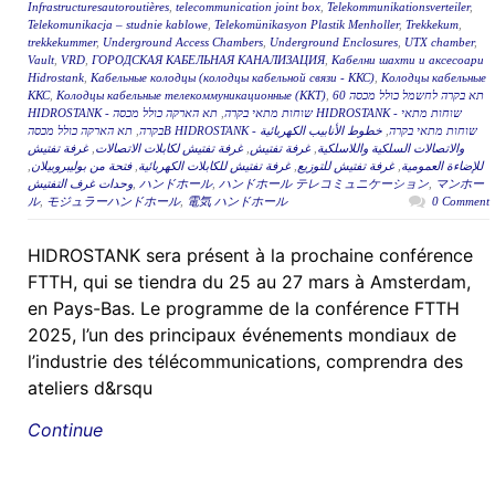
Infrastructuresautoroutières
,
telecommunication joint box
,
Telekommunikationsverteiler
,
Telekomunikacja – studnie kablowe
,
Telekomünikasyon Plastik Menholler
,
Trekkekum
,
trekkekummer
,
Underground Access Chambers
,
Underground Enclosures
,
UTX chamber
,
Vault
,
VRD
,
ГОРОДСКАЯ КАБЕЛЬНАЯ КАНАЛИЗАЦИЯ
,
Кабелни шахти и аксесоари
Hidrostank
,
Кабельные колодцы (колодцы кабельной связи - ККС)
,
Колодцы кабельные
ККС
,
Колодцы кабельные телекоммуникационные (ККТ)
,
תא בקרה לחשמל כולל מכסה 60
תא הארקה כולל מכסה HIDROSTANK - שוחות מתאי
,
HIDROSTANK - שוחות מתאי בקרה
,
בקרה
خطوط الأنابيب الكهربائية
,
תא הארקה כולל מכסהB HIDROSTANK - שוחות מתאי בקרה
غرفة تفتيش
,
غرفة تفتيش لكابلات الاتصالات
,
غرفة تفتيش
,
والاتصالات السلكية واللاسلكية
,
فتحة من بوليبروبيلان
,
غرفة تفتيش للكابلات الكهربائية
,
غرفة تفتيش للتوزيع
,
للإضاءة العمومية
وحدات غرف التفتيش
,
ハンドホール
,
ハンドホール テレコミュニケーション
,
マンホー
ル
,
モジュラーハンドホール
,
電気 ハンドホール
0 Comment
HIDROSTANK sera présent à la prochaine conférence
FTTH, qui se tiendra du 25 au 27 mars à Amsterdam,
en Pays-Bas. Le programme de la conférence FTTH
2025, l’un des principaux événements mondiaux de
l’industrie des télécommunications, comprendra des
ateliers d&rsqu
Continue