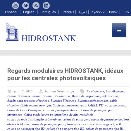
Español
|
English
|
Português
|
Français
|
العربية
|
русский
|
Polski
|
Türk
Regards modulaires HIDROSTANK, idéaux
pour les centrales photovoltaïques
juin 12, 2026
by Juan Gazpio Irujo
AV chambers
,
brøndkammer
,
Brønn
,
Brønnene
,
brunn
,
Brunnar
,
Brunnarna
,
Buzón de inspección prefabricado
,
Buzón para registros eléctricos
,
Buzones Eléctricos
,
Buzones prefabricados
,
cable
chamber
,
Cable management pit
,
Cable management vault
,
CABLE PIT
,
caixa de acesso
,
Caixa de Luz e Passagem
,
caixa de passagem elétrica
,
Caixa de passagem para
iluminação
,
Caixa modular em polipropileno de alta resistência
,
caixas da rede distribuição subterrânea
,
caixas de passagem
,
caixas de passagem de fibra
ótica e telefonia
,
caixas de passagem para fibras ópticas
,
caixas de passagem tipo R1
,
caixas de passagem tipo R2
,
caixas de passagem tipo R3
,
caixas de passagens tipo R1
,