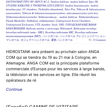
ZASTOSOWAŃ TYPU RF-SKPCV-AC-L
,
Studnie kablowe
,
studnie kablowe Typu SK
,
STUDNIE KABLOWE Z TWORZYWA SZTUCZNEGO
,
Studnie kana|tzacyjne
,
studnie
kanalizacyjne
,
SV chambers
,
Távközlési aknaelemek
,
Telco Pits
,
Télécom & Infrastructures
autoroutières
,
Télécom & Infrastructuresautoroutières
,
telecommunication joint box
,
Telekommunikationsverteiler
,
Telekomunikacja – studnie kablowe
,
Telekomünikasyon
Plastik Menholler
,
Trekkekum
,
trekkekummer
,
Underground Access Chambers
,
Underground Enclosures
,
UTX chamber
,
Vault
,
VRD
,
ГОРОДСКАЯ КАБЕЛЬНАЯ
КАНАЛИЗАЦИЯ
,
Кабелни шахти и аксесоари Hidrostank
,
Кабельные колодцы
(колодцы кабельной связи - ККС)
,
Колодцы кабельные ККС
,
Колодцы кабельные
телекоммуникационные (ККТ)
,
ハンドホール
,
ハンドホール テレコミュニケーション
,
マンホール
,
モジュラーハンドホール
,
電気 ハンドホール
0 Comment
HIDROSTANK sera présent au prochain salon ANGA
COM qui se tiendra du 19 au 21 mai à Cologne, en
Allemagne. ANGA COM est la principale plateforme
commerciale d’Europe pour les services à large bande,
la télévision et les services en ligne. Elle réunit les
opérateurs de ré
Continue