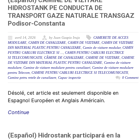
(Español) CAMINE DE VIZITARE
HIDROSTANK PE CONDUCTA DE
TRANSPORT GAZE NATURALE TRANSGAZ
Podisor-Constanta
avril 14, 2026
by Juan Gazpio Irujo
CAMERETE DE ACCES
MODULARE
,
CAMIN DE CANALIZARE
,
CAMIN DE VIZITARE
,
CAMIN DE VIZITARE
DIN MATERIAL PLASTIC PENTRU CANALIZARE
,
Camin de vizitare modular
,
CAMIN
PENTRU CABLURI ELECTRICE SI ...
,
CAMIN PENTRU CABLURI ELECTRICE
SI TELECOMUNICATII
,
CĂMINE DE CANALIZARE
,
CAMINE DE VIZITARE
,
CAMINE
DE VIZITARE DIN MATERIAL PLASTIC PENTRU CANALIZARE
,
Camine de vizitare
modulare
,
Camine de vizitare modulare pentru canalizari
,
Camine de vizitare modulare
pentru Telecom
,
CAMINE PENTRU CABLURI ELECTRICE SI TELECOMUNICATII
,
Camine petru retele de canalizare
,
Capac inspectie
0 Comment
Désolé, cet article est seulement disponible en
Espagnol Européen et Anglais Américain.
Continue
(Español) Hidrostank participará en la