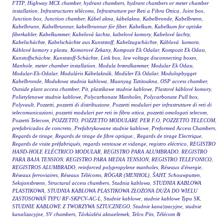
FTTP
,
Highway MCX chamber
,
hydrant chambers
,
hydrant chambers or meter chamber
installation
,
Infrastructures télécoms
,
Infrastrutture per Reti a Fibra Ottica
,
Joint box
,
Junction box
,
Junction chamber
,
Kábel akna
,
kábelakna
,
Kabelbronde
,
Kabelbrønn
,
Kabelbrunn
,
Kabelbrunnar
,
kabelbrunnar för fiber
,
Kabelkum
,
Kabelkum for optiske
fiberkabler
,
Kabelkummer
,
Kabelová šachta
,
kabelové komory
,
Kabelové šachty
,
Kabelschächte
,
Kabelschächte aus Kunststoff
,
Kabelzugschächte
,
Káblová komora
,
Káblové komory z plastu
,
Komorové Zekany
,
Kompozit Ek Odalar
,
Kompozit Ek Odası
,
Kunstoffschächte
,
Kunststoff-Schächte
,
Link box
,
low voltage disconnecting boxes
,
Manhole
,
meter chamber installation
,
Modula brøndkammer
,
Modular Ek Odası
,
Modular-Ek-Odalar
,
Moduláris Kábelaknák
,
Modüler Ek Odalar
,
Modulopbygget
Kabelbronde
,
Modułowa studnia kablowa
,
Muanyag Tiztitoakna
,
OSP access chamber
,
Outside plant access chamber
,
Pit
,
plastikowe studnie kablowe
,
Plastové káblové komory
,
Polietylenowe studnie kablowe
,
Polycarbonate Manholes
,
Polycarbonate Pull box
,
Polyvault
,
Pozzetti
,
pozzetti di distribuzione
,
Pozzetti modulari per infrastrutture di reti di
telecomunicazioni
,
pozzetti modulari per reti in fibra ottica
,
pozzetti omologati telecom
,
Pozzetti Telecom
,
POZZETTO
,
POZZETTO MODULARE PER F.O
,
POZZETTO TELECOM
,
prefabricados de concreto
,
Prefabrykowane studnie kablowe
,
Preformed Access Chambers
,
Regards de tirage
,
Regards de tirage de fibre optique.
,
Regards de tirage Electrique
,
Regards de visite préfabriqués
,
regards ventouse et vidange
,
registro eléctrico
,
REGISTRO
HAND-HOLE ELÉCTRICO MODULAR
,
REGISTRO PARA ALUMBRADO
,
REGISTRO
PARA BAJA TENSION
,
REGISTRO PARA MEDIA TENSION
,
REGISTRO TELEFONICO
,
REGISTROS ALUMBRADO
,
reinforced polypropylene manholes
,
Réseaux d'énergie
,
Réseaux ferroviaires
,
Réseaux Télécoms
,
RÖGAR (MENHOL)
,
ŠAHT
,
Schouwputten
,
Seksjonsbrønn
,
Structural access chambers
,
Studnia kablowa
,
STUDNIA KABLOWA
PLASTIKOWA
,
STUDNIA KABLOWA PLASTIKOWA ZŁOŻONA DUŻA DO WIELU
ZASTOSOWAŃ TYPU RF-SKPCV-AC-L
,
Studnie kablowe
,
studnie kablowe Typu SK
,
STUDNIE KABLOWE Z TWORZYWA SZTUCZNEGO
,
Studnie kana|tzacyjne
,
studnie
kanalizacyjne
,
SV chambers
,
Távközlési aknaelemek
,
Telco Pits
,
Télécom &