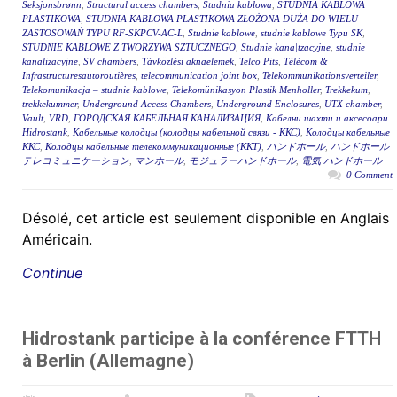
Seksjonsbrønn
,
Structural access chambers
,
Studnia kablowa
,
STUDNIA KABLOWA
PLASTIKOWA
,
STUDNIA KABLOWA PLASTIKOWA ZŁOŻONA DUŻA DO WIELU
ZASTOSOWAŃ TYPU RF-SKPCV-AC-L
,
Studnie kablowe
,
studnie kablowe Typu SK
,
STUDNIE KABLOWE Z TWORZYWA SZTUCZNEGO
,
Studnie kana|tzacyjne
,
studnie
kanalizacyjne
,
SV chambers
,
Távközlési aknaelemek
,
Telco Pits
,
Télécom &
Infrastructuresautoroutières
,
telecommunication joint box
,
Telekommunikationsverteiler
,
Telekomunikacja – studnie kablowe
,
Telekomünikasyon Plastik Menholler
,
Trekkekum
,
trekkekummer
,
Underground Access Chambers
,
Underground Enclosures
,
UTX chamber
,
Vault
,
VRD
,
ГОРОДСКАЯ КАБЕЛЬНАЯ КАНАЛИЗАЦИЯ
,
Кабелни шахти и аксесоари
Hidrostank
,
Кабельные колодцы (колодцы кабельной связи - ККС)
,
Колодцы кабельные
ККС
,
Колодцы кабельные телекоммуникационные (ККТ)
,
ハンドホール
,
ハンドホール
テレコミュニケーション
,
マンホール
,
モジュラーハンドホール
,
電気 ハンドホール
0 Comment
Désolé, cet article est seulement disponible en Anglais
Américain.
Continue
Hidrostank participe à la conférence FTTH
à Berlin (Allemagne)