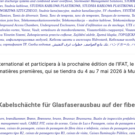
ter discharge systems and combined sewer overflows
,
Stormwater Management Solutions
,
STORM
es
,
Studnia kablowa
,
STUDNIA KABLOWA PLASTIKOWA
,
STUDNIA KABLOWA PLASTIKOWA 
TWORZYWA SZTUCZNEGO
,
Studnie kana|tzacyjne
,
studnie kanalizacyjne
,
SV chambers
,
SYSTÈM
Tamices
,
Tamis de déversoir
,
Tamiz
,
Tanc de tempesta
,
tanc de tempestes
,
Tanques de tormenta
,
T
tion joint box
,
Telekommunikationsverteiler
,
Telekomunikacja – studnie kablowe
,
Telekomünikasyo
erground Access Chambers
,
Underground Enclosures
,
Unité d'infiltration ou de stockage
,
UTX c
valvulas vortex
,
Vanne
,
Vault
,
vertedouro de transbordamento
,
Visszatorlódás-csappantyú
,
Vissza
u Yönetim Sistemi
,
Zabezpieczenia przeciw-cofkowe
,
Zajištění zádrže
,
Zpetná klapka
,
ГОРОДСКА
оки
,
инфильтрационных модулей
,
Кабелни шахти и аксесоари Hidrostank
,
Кабельные колодц
ы
,
сертификат ТР
,
Скобы ходовые
,
خطوات غرف التفتيش
,
تنك مانع العواصف
,
ハンドホール
,
ハ
tional et participera à la prochaine édition de l’IFAT, le
 matières premières, qui se tiendra du 4 au 7 mai 2026 à Mu
abelschächte für Glasfaserausbau auf der fibe
ers
,
brøndkammer
,
Brønn
,
Brønnene
,
brunn
,
Brunnar
,
Brunnarna
,
Buzón de inspección prefabr
 management vault
,
CABLE PIT
,
caixa de acesso
,
Caixa de Luz e Passagem
,
caixa de passagem e
ânea
,
caixas de passagem
,
caixas de passagem de fibra ótica e telefonia
,
caixas de passagem para 
passagens tipo R2
,
caixas de passagens tipo R3
,
caixas de visita
,
Caixas Iluminação Pública
,
caix