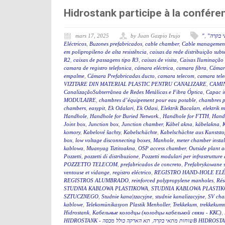
Hidrostank participe à la confé
mars 17, 2025
by Juan Gazpio Irujo
"
,
" בקרה
Eléctricos
,
Buzones prefabricados
,
cable chamber
,
Cable management
em polipropileno de alta resistência
,
caixas da rede distribuição sub
R2
,
caixas de passagens tipo R3
,
caixas de visita
,
Caixas Iluminação
camara de registro telefonica
,
cámara eléctrica
,
camara fibra
,
Cámar
empalme
,
Cámara Prefabricadas ducto
,
camara telecom
,
camara tel
VIZITARE DIN MATERIAL PLASTIC PENTRU CANALIZARE
,
CAMIN
CanalizaçãoSubterrânea de Redes Metálicas e Fibra Óptica
,
Capac i
MODULAIRE
,
chambres d’équipement pour eau potable
,
chambres p
chambers
,
easypit
,
Ek Odalari
,
Ek Odasi
,
Elektrik Bacaları
,
elektrik 
Handhole
,
Handhole for Buried Network.
,
Handhole for FTTH
,
Hand
Joint box
,
Junction box
,
Junction chamber
,
Kábel akna
,
kábelakna
,
komory
,
Kabelové šachty
,
Kabelschächte
,
Kabelschächte aus Kunststo
box
,
low voltage disconnecting boxes
,
Manhole
,
meter chamber instal
kablowa
,
Muanyag Tiztitoakna
,
OSP access chamber
,
Outside plant 
Pozzetti
,
pozzetti di distribuzione
,
Pozzetti modulari per infrastrutture 
POZZETTO TELECOM
,
prefabricados de concreto
,
Prefabrykowane 
ventouse et vidange
,
registro eléctrico
,
REGISTRO HAND-HOLE EL
REGISTROS ALUMBRADO
,
reinforced polypropylene manholes
,
Rés
STUDNIA KABLOWA PLASTIKOWA
,
STUDNIA KABLOWA PLASTIK
SZTUCZNEGO
,
Studnie kana|tzacyjne
,
studnie kanalizacyjne
,
SV cha
kablowe
,
Telekomünikasyon Plastik Menholler
,
Trekkekum
,
trekkekum
Hidrostank
,
Кабельные колодцы (колодцы кабельной связи - ККС)
,
,
HIDROSTANK - שוחות מתאי בקרה