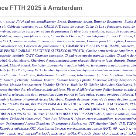
rence FTTH 2025 à Amsterdam
שוחות לתאי
,
AV chambers
,
brøndkammer
,
Brønn
,
Brønnene
,
brunn
,
Brunnar
,
Brunnarna
,
Buzón d
 pit
,
Cable management vault
,
CABLE PIT
,
caixa de acesso
,
Caixa de Luz e Passagem
,
caixa de 
terrânea
,
caixas de passagem
,
caixas de passagem de fibra ótica e telefonia
,
caixas de passagem p
 Pública
,
caixas para fibras ópticas
,
Caixas Rede Elétrica
,
Caixas Telefonia
,
Caixas TV a Cabo
,
C
a FTTH
,
camara modular
,
Cámara para ductos subterráneos
,
Cámara para fibra óptica
,
Cámara
ecomunicaciones
,
Camereta de jonctionare FO
,
CAMERETE DE ACCES MODULARE
,
cameretta
E PENTRU CABLURI ELECTRICE SI TELECOMUNICATII
,
Camine petru retele de canalizare
,
nspectie
,
catchpit
,
CATV
,
Chambre composite
,
Chambre composite travaux publics
,
Chambre de r
réfabriquées telecom
,
Chambres thermoplastiques pour réseaux télécoms enfouis
,
drawpit
,
Drawp
menhol
,
Elektrik Plastik Menholler
,
Energetyka – studnie kablowe
,
ferroviaires et autoroutières
,
fib
hole for FTTP
,
Highway MCX chamber
,
hydrant chambers
,
hydrant chambers or meter chamber in
Kabelbronde
,
Kabelbrønn
,
Kabelbrunn
,
Kabelbrunnar
,
kabelbrunnar för fiber
,
Kabelkum
,
Kabelku
ff
,
Kabelzugschächte
,
Káblová komora
,
Káblové komory z plastu
,
Komorové Zekany
,
Kompozit E
lation
,
Modula brøndkammer
,
Modular Ek Odası
,
Modular-Ek-Odalar
,
Moduláris Kábelaknák
,
M
access chamber
,
Pit
,
plastikowe studnie kablowe
,
Plastové káblové komory
,
Polietylenowe studnie 
di reti di telecomunicazioni
,
pozzetti modulari per reti in fibra ottica
,
pozzetti omologati telecom
,
studnie kablowe
,
Preformed Access Chambers
,
Regards de tirage
,
Regards de tirage de fibre opti
ÉCTRICO MODULAR
,
REGISTRO PARA ALUMBRADO
,
REGISTRO PARA BAJA TENSION
,
REG
eaux d'énergie
,
Réseaux ferroviaires
,
Réseaux Télécoms
,
RÖGAR (MENHOL)
,
ŠAHT
,
Schouwputt
OWA ZŁOŻONA DUŻA DO WIELU ZASTOSOWAŃ TYPU RF-SKPCV-AC-L
,
Studnie kablowe
,
stu
mbers
,
Távközlési aknaelemek
,
Telco Pits
,
Télécom & Infrastructuresautoroutières
,
telecommunicat
mer
,
Underground Access Chambers
,
Underground Enclosures
,
UTX chamber
,
Vault
,
VRD
,
ГОРО
Колодцы кабельные ККС
,
Колодцы кабельные телекоммуникационные (ККТ)
,
غرفة تفتيش
,
غرفة تفتيش للإضاءة العمومية
,
غرفة تفتيش لكابلات الاتصالات
,
غرفة تفتيش
,
سلكية