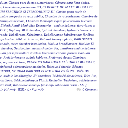
dular
,
Cámara para ductos subterráneos
,
Cámara para fibra óptica
,
s
,
Camereta de jonctionare FO
,
CAMERETE DE ACCES MODULARE
,
RI ELECTRICE SI TELECOMUNICATII
,
Camine petru retele de
ambre composite travaux publics
,
Chambre de raccordement
,
Chambre de
fabriquées telecom
,
Chambres thermoplastiques pour réseaux télécoms
,
Elektrik Plastik Menholler
,
Energetyka – studnie kablowe
,
ferroviaires et
 FTTP
,
Highway MCX chamber
,
hydrant chambers
,
hydrant chambers or
ronde
,
Kabelbrønn
,
Kabelbrunn
,
Kabelbrunnar
,
kabelbrunnar för fiber
,
ugschächte
,
Káblová komora
,
Káblové komory z plastu
,
KABLOVSKO
anhole
,
meter chamber installation
,
Modula brøndkammer
,
Modular Ek
 chamber
,
Outside plant access chamber
,
Pit
,
plastikowe studnie kablowe
,
lari per infrastrutture di reti di telecomunicazioni
,
pozzetti modulari
to
,
Prefabrykowane studnie kablowe
,
Preformed Access Chambers
,
ge
,
registro eléctrico
,
REGISTRO HAND-HOLE ELÉCTRICO MODULAR
,
einforced polypropylene manholes
,
Réseaux d'énergie
,
Réseaux
TIKOWA
,
STUDNIA KABLOWA PLASTIKOWA ZŁOŻONA DUŻA DO
ne
,
studnie kanalizacyjne
,
SV chambers
,
Távközlési aknaelemek
,
Telco Pits
,
e kablowe
,
Telekomünikasyon Plastik Menholler
,
Trekkekum
,
trekkekummer
,
drostank
,
Кабельные колодцы (колодцы кабельной связи - ККС)
,
ンドホール
,
電気 ハンドホール
0 Comment