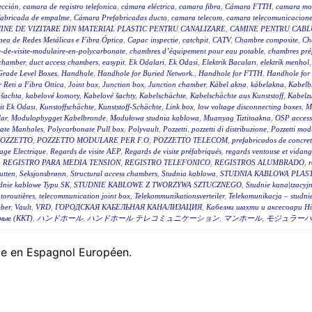
ección
,
camara de registro telefonica
,
cámara eléctrica
,
camara fibra
,
Cámara FTTH
,
camara mo
fabricada de empalme
,
Cámara Prefabricadas ducto
,
camara telecom
,
camara telecomunicacione
INE DE VIZITARE DIN MATERIAL PLASTIC PENTRU CANALIZARE
,
CAMINE PENTRU CABLU
ea de Redes Metálicas e Fibra Óptica
,
Capac inspectie
,
catchpit
,
CATV
,
Chambre composite
,
Ch
-de-visite-modulaire-en-polycarbonate
,
chambres d’équipement pour eau potable
,
chambres pré
 chamber
,
duct access chambers
,
easypit
,
Ek Odalari
,
Ek Odasi
,
Elektrik Bacaları
,
elektrik menhol
Grade Level Boxes
,
Handhole
,
Handhole for Buried Network.
,
Handhole for FTTH
,
Handhole for
r Reti a Fibra Ottica
,
Joint box
,
Junction box
,
Junction chamber
,
Kábel akna
,
kábelakna
,
Kabelb
 šachta
,
kabelové komory
,
Kabelové šachty
,
Kabelschächte
,
Kabelschächte aus Kunststoff
,
Kabelz
t Ek Odası
,
Kunstoffschächte
,
Kunststoff-Schächte
,
Link box
,
low voltage disconnecting boxes
,
M
ar
,
Modulopbygget Kabelbronde
,
Modułowa studnia kablowa
,
Muanyag Tiztitoakna
,
OSP access
ate Manholes
,
Polycarbonate Pull box
,
Polyvault
,
Pozzetti
,
pozzetti di distribuzione
,
Pozzetti modu
OZZETTO
,
POZZETTO MODULARE PER F.O
,
POZZETTO TELECOM
,
prefabricados de concre
age Electrique
,
Regards de visite AEP
,
Regards de visite préfabriqués
,
regards ventouse et vidan
,
REGISTRO PARA MEDIA TENSION
,
REGISTRO TELEFONICO
,
REGISTROS ALUMBRADO
,
r
utten
,
Seksjonsbrønn
,
Structural access chambers
,
Studnia kablowa
,
STUDNIA KABLOWA PLAS
dnie kablowe Typu SK
,
STUDNIE KABLOWE Z TWORZYWA SZTUCZNEGO
,
Studnie kana|tzacyj
toroutières
,
telecommunication joint box
,
Telekommunikationsverteiler
,
Telekomunikacja – studni
ber
,
Vault
,
VRD
,
ГОРОДСКАЯ КАБЕЛЬНАЯ КАНАЛИЗАЦИЯ
,
Кабелни шахти и аксесоари Hi
ные (ККТ)
,
ハンドホール
,
ハンドホール テレコミュニケーション
,
マンホール
,
モジュラーハ
ble en Espagnol Européen.