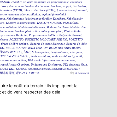
ULAIRE
,
chambre-de-visite-modulaire-en-polycarbonate
,
chambres
 Boxes
,
duct access chamber
,
duct access chambers
,
easypit
,
Ek Odalari
,
à la maison (FTTH)
,
Fibre to the Home (FTTH)
,
fotovoltaik enerji santrali
,
rs or meter chamber installation
,
impianti fotovoltaici
,
runn
,
Kabelbrunnar
,
kabelbrunnar för fiber
,
Kabelkum
,
Kabelkum for
ora
,
Káblové komory z plastu
,
KABLOVSKO OKNO PLASTIČNO
,
r installation
,
Modula brøndkammer
,
Modular Ek Odası
,
Modular-Ek-
lant access chamber
,
photovoltaic solar power plant
,
Photovoltaik-
lycarbonate Manholes
,
Polycarbonate Pull box
,
Polyvault
,
Pozzetti
,
Telecom
,
POZZETTO
,
POZZETTO MODULARE PER F.O
,
POZZETTO
tirage de fibre optique.
,
Regards de tirage Electrique
,
Regards de visite
ADO
,
REGISTRO PARA BAJA TENSION
,
REGISTRO PARA MEDIA
ÖGAR (MENHOL)
,
ŠAHT
,
Schouwputten
,
Seksjonsbrønn
,
solar farm
,
TYPU RF-SKPCV-AC-L
,
Studnie kablowe
,
studnie kablowe Typu SK
,
ructures autoroutières
,
Télécom & Infrastructuresautoroutières
,
round Access Chambers
,
Underground Enclosures
,
UTX chamber
,
Vault
,
ельные ККС
,
Колодцы кабельные телекоммуникационные (ККТ)
,
陽光発電所
,
電気 ハンドホール
0 Comment
re le coût du terrain ; ils impliquent la
; et doivent respecter des déla