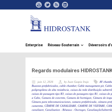
Enterprise
Réseau-Souterrain
Déversoirs d’
»
Regards modulaires HIDROSTANK, 
juin 12, 2026
by Juan Gazpio Irujo
AV chambe
Buzones prefabricados
,
cable chamber
,
Cable management pit
,
Cable
polipropileno de alta resistência
,
caixas da rede distribuição subterr
caixas de passagem tipo R3
,
caixas de passagens tipo R1
,
caixas de 
a Cabo
,
Camara de concreto
,
Camara de hormigon
,
Cámara de insp
Cámara para telecomunicaciones
,
camara prefabricada
,
cámara pre
cameretta
,
CĂMINE DE CANALIZARE
,
CAMINE DE VIZITARE
,
CAM
canalizare
,
Canalisation - Réseaux - Ouvrages
,
CanalizaçãoSubterrân