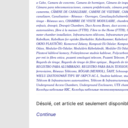
a Cabo
,
Camara de concreto
,
Camara de hormigon
,
Cámara de insp
Cámara para telecomunicaciones
,
camara prefabricada
,
cámara pre
cameretta
,
CĂMINE DE CANALIZARE
,
CAMINE DE VIZITARE
,
CAM
canalizare
,
Canalisation - Réseaux - Ouvrages
,
CanalizaçãoSubterrân
tirage - Réseaux secs
,
CHAMBRE DE VISITE MODULAIRE
,
chambre
enfouis
,
drawpit
,
Drawpit Chambers
,
Duct Access Boxes
,
duct access
autoroutières
,
fibre à la maison (FTTH)
,
Fibre to the Home (FTTH)
,
meter chamber installation
,
Infrastructures télécoms
,
Infrastrutture pe
Kabelkum
,
Kabelkum for optiske fiberkabler
,
Kabelkummer
,
Kabelová
OKNO PLASTIČNO
,
Komorové Zekany
,
Kompozit Ek Odalar
,
Kompozi
Odası
,
Modular-Ek-Odalar
,
Moduláris Kábelaknák
,
Modüler Ek Odal
Plastové káblové komory
,
Polietylenowe studnie kablowe
,
Polycarbon
per reti in fibra ottica
,
pozzetti omologati telecom
,
Pozzetti Telecom
,
P
Regards de tirage
,
Regards de tirage de fibre optique.
,
Regards de tir
REGISTRO PARA ALUMBRADO
,
REGISTRO PARA BAJA TENSION
ferroviaires
,
Réseaux Télécoms
,
RÖGAR (MENHOL)
,
ŠAHT
,
Schouwp
WIELU ZASTOSOWAŃ TYPU RF-SKPCV-AC-L
,
Studnie kablowe
,
stu
Télécom & Infrastructures autoroutières
,
Télécom & Infrastructuresau
Underground Access Chambers
,
Underground Enclosures
,
UTX cham
Колодцы кабельные ККС
,
Колодцы кабельные телекоммуникацион
Désolé, cet article est seulement disponi
Continue