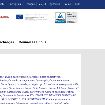
ish
|
Português
|
Français
|
العربية
|
русский
|
Polski
|
Türk
écharges
Connaissez-nous
cado
,
Buzón para registros eléctricos
,
Buzones Eléctricos
,
létrica
,
Caixa de passagem para iluminação
,
Caixa modular em
fibras ópticas
,
caixas de passagem tipo R1
,
caixas de passagem tipo R2
,
as para fibras ópticas
,
Caixas Rede Elétrica
,
Caixas Telefonia
,
Caixas TV
dular
,
Cámara para ductos subterráneos
,
Cámara para fibra óptica
,
s
,
Camereta de jonctionare FO
,
CAMERETE DE ACCES MODULARE
,
RI ELECTRICE SI TELECOMUNICATII
,
Camine petru retele de
ntrale electrice fotovoltaice
,
centrale fotovoltaica
,
Centrale solaire