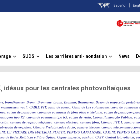
Español
|
Engl
orage
SUDS
Les barrières anti-inondation
News
D
»
»
»
idéaux pour les centrales photovoltaïques
rs
,
brøndkammer
,
Brønn
,
Brønnene
,
brunn
,
Brunnar
,
Brunnarna
,
Buzón de inspección prefabri
 management vault
,
CABLE PIT
,
caixa de acesso
,
Caixa de Luz e Passagem
,
caixa de passagem e
ânea
,
caixas de passagem
,
caixas de passagem de fibra ótica e telefonia
,
caixas de passagem para 
passagens tipo R2
,
caixas de passagens tipo R3
,
caixas de visita
,
Caixas Iluminação Pública
,
caix
ección
,
camara de registro telefonica
,
cámara eléctrica
,
camara fibra
,
Cámara FTTH
,
camara mo
fabricada de empalme
,
Cámara Prefabricadas ducto
,
camara telecom
,
camara telecomunicacione
INE DE VIZITARE DIN MATERIAL PLASTIC PENTRU CANALIZARE
,
CAMINE PENTRU CABLU
ea de Redes Metálicas e Fibra Óptica
,
Capac inspectie
,
catchpit
,
CATV
,
Central fotovoltaica
,
ce