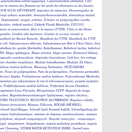
Csatornahullám-öblítőcsappantyú
,
Csatornahullám-öblítődob
,
CSO
our la retenue des flottants sur les seuils des déversoirs ou des bassins
OUR SEUIL DÉVERSANT
,
depositos de retencion
,
Descarregador de
enaje urbano sostenible
,
drenajeurbanosostenible
,
drenazhnye moduli
,
,
Duzzasztómű
,
easypit
,
echelon
,
Échelon en polypropylène courbe
,
Bacaları
,
elektrik menhol
,
Elektrik Plastik Menholler
,
EN13101
,
iaires et autoroutières
,
fibre à la maison (FTTH)
,
Fibre to the Home
,
gradini
,
Gradini alla marinara
,
Gradini in acciaio rivestiti in
andhole for Buried Network.
,
Handhole for FTTH
,
Handhole for FTTP
,
on cell
,
Infrastructures télécoms
,
Infrastrutture per Reti a Fibra Ottica
,
Iron
abelkum for optiske fiberkabler
,
Kabelkummer
,
Kabelová šachta
,
kabelové
ČNO
,
Klapa spłukująca
,
Klapa zwrotna
,
klapy zwrotne
,
Komorové Zekany
,
impiador autobasculante
,
limpiador basculantes
,
Link box
,
low voltage
ter chamber installation
,
Modula brøndkammer
,
Modular Ek Odası
,
ułowa studnia kablowa
,
Muanyag Tiztitoakna
,
NETEJADORS
en
,
Pasos de polipropileno
,
Pate de polipropileno
,
Pavimento permeable
,
lovoucí klapka
,
Polietylenowe studnie kablowe
,
Polycarbonate Manholes
,
 modulari per infrastrutture di reti di telecomunicazioni
,
pozzetti modulari
to
,
Prefabrykowane studnie kablowe
,
Preformed Access Chambers
,
upération Eaux Pluviales
,
Récupération EEPP
,
Regards de tirage
,
becken
,
Regenbeckenausrüstungen Spülsysteme
,
registro eléctrico
,
STRO TELEFONICO
,
REGISTROS ALUMBRADO
,
Regulace odtoku
,
éseaux ferroviaires
,
Réseaux Télécoms
,
RÖGAR (MENHOL)
,
Schwall-Spül-Klappe
,
Schwall-Spül-Trommel befüllt
,
Schwallspülung für
rateur hydrodynamique
,
sistemas de limpieza autobasculantes
,
sistemas
wychyłowe
,
skrzynek rozsączających
,
Skrzynki retencyjno - rozsączające
,
bügel
,
steigelement
,
Steigelemente
,
stopnie podwójne powlekane
,
stopnie
wer Cleansing
,
STORM WATER RETENTION TANKS
,
StormCrates
,