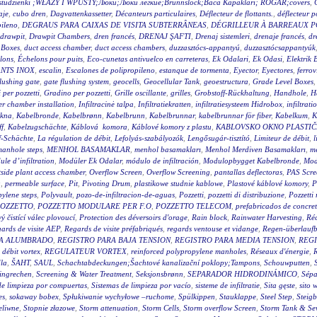
wy studzienki ;WŁAZY I WPUSTY;Люки;Люки легкие;Brunnslock;Baca Kapakları; RÖGAR;covers
,
aje
,
cubo dren
,
Dagvattenkassetter
,
Décanteurs particulaires
,
Déflecteur de flottants.
,
déflecteur p
pileno
,
DEGRAUS PARA CAIXAS DE VISITA SUBTERRÂNEAS
,
DÉGRILLEUR À BARREAUX P
drawpit
,
Drawpit Chambers
,
dren francés
,
DRENAJ ŞAFTI
,
Drenaj sistemleri
,
drenaje francés
,
dr
 Boxes
,
duct access chamber
,
duct access chambers
,
duzzasztócs-appantyú
,
duzzasztócsappantyúk
lons
,
Échelons pour puits
,
Eco-cunetas antivuelco en carreteras
,
Ek Odalari
,
Ek Odasi
,
Elektrik 
NTS INOX
,
escalin
,
Escalones de polipropileno
,
estanque de tormenta
,
Eyector
,
Eyectores
,
ferrov
flushing gate
,
gate flushing system
,
geocells
,
Geocellular Tank
,
geoestructura
,
Grade Level Boxes
 per pozzetti
,
Gradino per pozzetti
,
Grille oscillante
,
grilles
,
Grobstoff-Rückhaltung
,
Handhole
,
H
r chamber installation
,
Infiltracinė talpa
,
Infiltratiekratten
,
infiltratiesysteem Hidrobox
,
infiltrati
akna
,
Kabelbronde
,
Kabelbrønn
,
Kabelbrunn
,
Kabelbrunnar
,
kabelbrunnar för fiber
,
Kabelkum
,
K
ff
,
Kabelzugschächte
,
Káblová komora
,
Káblové komory z plastu
,
KABLOVSKO OKNO PLASTI
f-Schächte
,
La régulation de débit
,
Lefolyás-szabályozók
,
Lengősugár-tisztító
,
Limiteur de débit
,
l
anhole steps
,
MENHOL BASAMAKLAR
,
menhol basamakları
,
Menhol Merdiven Basamakları
,
me
le d’infiltration
,
Modüler Ek Odalar
,
módulo de infiltración
,
Modulopbygget Kabelbronde
,
Mod
side plant access chamber
,
Overflow Screen
,
Overflow Screening
,
pantallas deflectoras
,
PAS Scre
g
,
permeable surface
,
Pit
,
Pivoting Drum
,
plastikowe studnie kablowe
,
Plastové káblové komory
,
P
ylene steps
,
Polyvault
,
pozo-de-infiltracion-de-aguas
,
Pozzetti
,
pozzetti di distribuzione
,
Pozzetti
OZZETTO
,
POZZETTO MODULARE PER F.O
,
POZZETTO TELECOM
,
prefabricados de concre
 čistící válec plovoucí
,
Protection des déversoirs d'orage
,
Rain block
,
Rainwater Harvesting
,
Réc
ards de visite AEP
,
Regards de visite préfabriqués
,
regards ventouse et vidange
,
Regen-überlauf
RA ALUMBRADO
,
REGISTRO PARA BAJA TENSION
,
REGISTRO PARA MEDIA TENSION
,
REGI
 débit vortex
,
REGULATEUR VORTEX
,
reinforced polypropylene manholes
,
Réseaux d'énergie
,
R
la
,
ŠAHT
,
SAUL
,
Schachtabdeckungen;Šachtové kanalizační poklopy;Tampons
,
Schouwputten
,
ingrechen
,
Screening & Water Treatment
,
Seksjonsbrønn
,
SEPARADOR HIDRODINÁMICO
,
Sépa
de limpieza por compuertas
,
Sistemas de limpieza por vacío
,
sisteme de infiltratie
,
Sita gęste
,
sito 
es
,
sokaway bobex
,
Spłukiwanie wychyłowe –ruchome
,
Spülkippen
,
Stauklappe
,
Steel Step
,
Steig
eliwne
,
Stopnie złazowe
,
Storm attenuation
,
Storm Cells
,
Storm overflow Screen
,
Storm Tank & Se