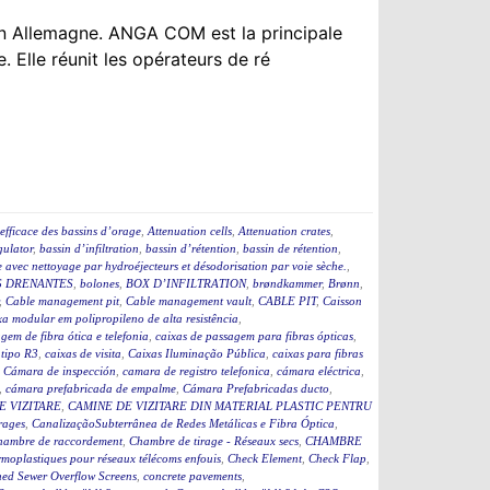
n Allemagne. ANGA COM est la principale
. Elle réunit les opérateurs de ré
efficace des bassins d’orage
,
Attenuation cells
,
Attenuation crates
,
ulator
,
bassin d’infiltration
,
bassin d’rétention
,
bassin de rétention
,
 avec nettoyage par hydroéjecteurs et désodorisation par voie sèche.
,
 DRENANTES
,
bolones
,
BOX D’INFILTRATION
,
brøndkammer
,
Brønn
,
,
Cable management pit
,
Cable management vault
,
CABLE PIT
,
Caisson
a modular em polipropileno de alta resistência
,
gem de fibra ótica e telefonia
,
caixas de passagem para fibras ópticas
,
 tipo R3
,
caixas de visita
,
Caixas Iluminação Pública
,
caixas para fibras
,
Cámara de inspección
,
camara de registro telefonica
,
cámara eléctrica
,
,
cámara prefabricada de empalme
,
Cámara Prefabricadas ducto
,
E VIZITARE
,
CAMINE DE VIZITARE DIN MATERIAL PLASTIC PENTRU
rages
,
CanalizaçãoSubterrânea de Redes Metálicas e Fibra Óptica
,
hambre de raccordement
,
Chambre de tirage - Réseaux secs
,
CHAMBRE
moplastiques pour réseaux télécoms enfouis
,
Check Element
,
Check Flap
,
ed Sewer Overflow Screens
,
concrete pavements
,