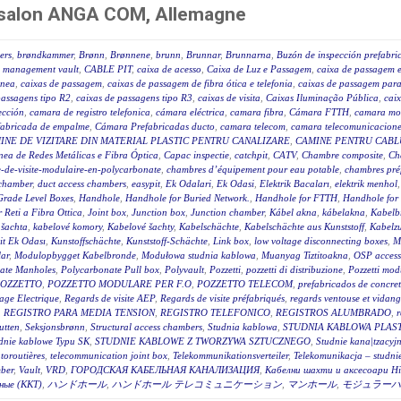
n salon ANGA COM, Allemagne
ers
,
brøndkammer
,
Brønn
,
Brønnene
,
brunn
,
Brunnar
,
Brunnarna
,
Buzón de inspección prefabri
 management vault
,
CABLE PIT
,
caixa de acesso
,
Caixa de Luz e Passagem
,
caixa de passagem e
ânea
,
caixas de passagem
,
caixas de passagem de fibra ótica e telefonia
,
caixas de passagem para 
passagens tipo R2
,
caixas de passagens tipo R3
,
caixas de visita
,
Caixas Iluminação Pública
,
caix
ección
,
camara de registro telefonica
,
cámara eléctrica
,
camara fibra
,
Cámara FTTH
,
camara mo
fabricada de empalme
,
Cámara Prefabricadas ducto
,
camara telecom
,
camara telecomunicacione
INE DE VIZITARE DIN MATERIAL PLASTIC PENTRU CANALIZARE
,
CAMINE PENTRU CABLU
ea de Redes Metálicas e Fibra Óptica
,
Capac inspectie
,
catchpit
,
CATV
,
Chambre composite
,
Ch
-de-visite-modulaire-en-polycarbonate
,
chambres d’équipement pour eau potable
,
chambres pré
 chamber
,
duct access chambers
,
easypit
,
Ek Odalari
,
Ek Odasi
,
Elektrik Bacaları
,
elektrik menhol
Grade Level Boxes
,
Handhole
,
Handhole for Buried Network.
,
Handhole for FTTH
,
Handhole for
r Reti a Fibra Ottica
,
Joint box
,
Junction box
,
Junction chamber
,
Kábel akna
,
kábelakna
,
Kabelb
 šachta
,
kabelové komory
,
Kabelové šachty
,
Kabelschächte
,
Kabelschächte aus Kunststoff
,
Kabelz
t Ek Odası
,
Kunstoffschächte
,
Kunststoff-Schächte
,
Link box
,
low voltage disconnecting boxes
,
M
ar
,
Modulopbygget Kabelbronde
,
Modułowa studnia kablowa
,
Muanyag Tiztitoakna
,
OSP access
ate Manholes
,
Polycarbonate Pull box
,
Polyvault
,
Pozzetti
,
pozzetti di distribuzione
,
Pozzetti modu
OZZETTO
,
POZZETTO MODULARE PER F.O
,
POZZETTO TELECOM
,
prefabricados de concre
age Electrique
,
Regards de visite AEP
,
Regards de visite préfabriqués
,
regards ventouse et vidan
,
REGISTRO PARA MEDIA TENSION
,
REGISTRO TELEFONICO
,
REGISTROS ALUMBRADO
,
r
utten
,
Seksjonsbrønn
,
Structural access chambers
,
Studnia kablowa
,
STUDNIA KABLOWA PLAS
dnie kablowe Typu SK
,
STUDNIE KABLOWE Z TWORZYWA SZTUCZNEGO
,
Studnie kana|tzacyj
toroutières
,
telecommunication joint box
,
Telekommunikationsverteiler
,
Telekomunikacja – studni
ber
,
Vault
,
VRD
,
ГОРОДСКАЯ КАБЕЛЬНАЯ КАНАЛИЗАЦИЯ
,
Кабелни шахти и аксесоари Hi
ные (ККТ)
,
ハンドホール
,
ハンドホール テレコミュニケーション
,
マンホール
,
モジュラーハ