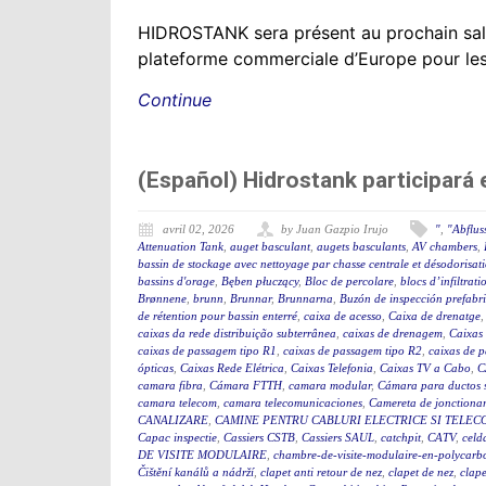
HIDROSTANK sera présent au prochain sal
plateforme commerciale d’Europe pour les se
Continue
(Español) Hidrostank participará
avril 02, 2026
by Juan Gazpio Irujo
"
,
"Abflus
Attenuation Tank
,
auget basculant
,
augets basculants
,
AV chambers
,
bassin de stockage avec nettoyage par chasse centrale et désodorisat
bassins d'orage
,
Bęben płuczący
,
Bloc de percolare
,
blocs d’infiltrati
Brønnene
,
brunn
,
Brunnar
,
Brunnarna
,
Buzón de inspección prefabr
de rétention pour bassin enterré
,
caixa de acesso
,
Caixa de drenatge
caixas da rede distribuição subterrânea
,
caixas de drenagem
,
Caixas
caixas de passagem tipo R1
,
caixas de passagem tipo R2
,
caixas de 
ópticas
,
Caixas Rede Elétrica
,
Caixas Telefonia
,
Caixas TV a Cabo
,
C
camara fibra
,
Cámara FTTH
,
camara modular
,
Cámara para ductos 
camara telecom
,
camara telecomunicaciones
,
Camereta de jonctiona
CANALIZARE
,
CAMINE PENTRU CABLURI ELECTRICE SI TELEC
Capac inspectie
,
Cassiers CSTB
,
Cassiers SAUL
,
catchpit
,
CATV
,
celd
DE VISITE MODULAIRE
,
chambre-de-visite-modulaire-en-polycarb
Čištění kanálů a nádrží
,
clapet anti retour de nez
,
clapet de nez
,
clape