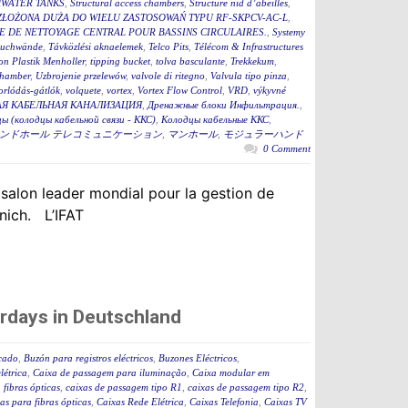
WATER TANKS
,
Structural access chambers
,
Structure nid d’abeilles
,
ZŁOŻONA DUŻA DO WIELU ZASTOSOWAŃ TYPU RF-SKPCV-AC-L
,
E DE NETTOYAGE CENTRAL POUR BASSINS CIRCULAIRES.
,
Systemy
auchwände
,
Távközlési aknaelemek
,
Telco Pits
,
Télécom & Infrastructures
n Plastik Menholler
,
tipping bucket
,
tolva basculante
,
Trekkekum
,
hamber
,
Uzbrojenie przelewów
,
valvole di ritegno
,
Valvula tipo pinza
,
torlódás-gátlók
,
volquete
,
vortex
,
Vortex Flow Control
,
VRD
,
výkyvné
Я КАБЕЛЬНАЯ КАНАЛИЗАЦИЯ
,
Дренажные блоки Инфильтрация.
,
ы (колодцы кабельной связи - ККС)
,
Колодцы кабельные ККС
,
ンドホール テレコミュニケーション
,
マンホール
,
モジュラーハンド
0 Comment
 salon leader mondial pour la gestion de
nich. L’IFAT
rdays in Deutschland
icado
,
Buzón para registros eléctricos
,
Buzones Eléctricos
,
létrica
,
Caixa de passagem para iluminação
,
Caixa modular em
fibras ópticas
,
caixas de passagem tipo R1
,
caixas de passagem tipo R2
,
as para fibras ópticas
,
Caixas Rede Elétrica
,
Caixas Telefonia
,
Caixas TV