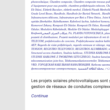
photovoltaïque
,
Chambre composite
,
Chambre composite travaux pub
d’équipement pour eau potable
,
chambres préfabriquées telecom
,
Cha
Ek Odasi
,
Elektrik Bacaları
,
elektrik menhol
,
Elektrik Plastik Menholl
Grade Level Boxes
,
Handhole
,
Handhole for Buried Network.
,
Handh
Infrastructures télécoms
,
Infrastrutture per Reti a Fibra Ottica
,
Joint 
optiske fiberkabler
,
Kabelkummer
,
Kabelová šachta
,
kabelové komory
Komorové Zekany
,
Kompozit Ek Odalar
,
Kompozit Ek Odası
,
Kunstoff
Odalar
,
Moduláris Kábelaknák
,
Modüler Ek Odalar
,
Modulopbygget 
Kraftwerkشبكات الصرف الصحي
,
Pit
,
PLANTA FOTOVOLTAICA
,
plan
pozzetti di distribuzione
,
Pozzetti modulari per infrastrutture di reti d
TELECOM
,
prefabricados de concreto
,
Prefabrykowane studnie kabl
AEP
,
Regards de visite préfabriqués
,
regards ventouse et vidange
,
reg
TENSION
,
REGISTRO TELEFONICO
,
REGISTROS ALUMBRADO
,
r
Structural access chambers
,
Studnia kablowa
,
STUDNIA KABLOWA 
STUDNIE KABLOWE Z TWORZYWA SZTUCZNEGO
,
Studnie kana|tz
telecommunication joint box
,
Telekommunikationsverteiler
,
Telekomun
VRD
,
ГОРОДСКАЯ КАБЕЛЬНАЯ КАНАЛИЗАЦИЯ
,
Кабелни шахти 
фотоэлектрические электростанции
,
محطة للطاقة الشمسية
,
ハ
Les projets solaires photovoltaïques sont g
gestion de réseaux de conduites complexes
Continue