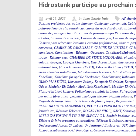
Hidrostank participe au prochai
avril 28, 2026
by Juan Gazpio Irujo
AV chamb
Buzones prefabricados
,
cable chamber
,
Cable management pit
,
Cable
polipropileno de alta resistência
,
caixas da rede distribuição subterr
caixas de passagem tipo R3
,
caixas de passagens tipo R1
,
caixas de 
a Cabo
,
Camara de concreto
,
Camara de hormigon
,
Cámara de insp
Cámara para telecomunicaciones
,
camara prefabricada
,
cámara pre
cameretta
,
CĂMINE DE CANALIZARE
,
CAMINE DE VIZITARE
,
CAM
canalizare
,
Canalisation - Réseaux - Ouvrages
,
CanalizaçãoSubterrân
tirage - Réseaux secs
,
CHAMBRE DE VISITE MODULAIRE
,
chambre
enfouis
,
drawpit
,
Drawpit Chambers
,
Duct Access Boxes
,
duct access
autoroutières
,
fibre à la maison (FTTH)
,
Fibre to the Home (FTTH)
,
meter chamber installation
,
Infrastructures télécoms
,
Infrastrutture pe
Kabelkum
,
Kabelkum for optiske fiberkabler
,
Kabelkummer
,
Kabelová
OKNO PLASTIČNO
,
Komorové Zekany
,
Kompozit Ek Odalar
,
Kompozi
Odası
,
Modular-Ek-Odalar
,
Moduláris Kábelaknák
,
Modüler Ek Odal
Plastové káblové komory
,
Polietylenowe studnie kablowe
,
Polycarbon
per reti in fibra ottica
,
pozzetti omologati telecom
,
Pozzetti Telecom
,
P
Regards de tirage
,
Regards de tirage de fibre optique.
,
Regards de tir
REGISTRO PARA ALUMBRADO
,
REGISTRO PARA BAJA TENSION
ferroviaires
,
Réseaux Télécoms
,
RÖGAR (MENHOL)
,
ŠAHT
,
Schouwp
WIELU ZASTOSOWAŃ TYPU RF-SKPCV-AC-L
,
Studnie kablowe
,
stu
Télécom & Infrastructures autoroutières
,
Télécom & Infrastructuresau
Underground Access Chambers
,
Underground Enclosures
,
UTX cham
Колодцы кабельные ККС
,
Колодцы кабельные телекоммуникацион