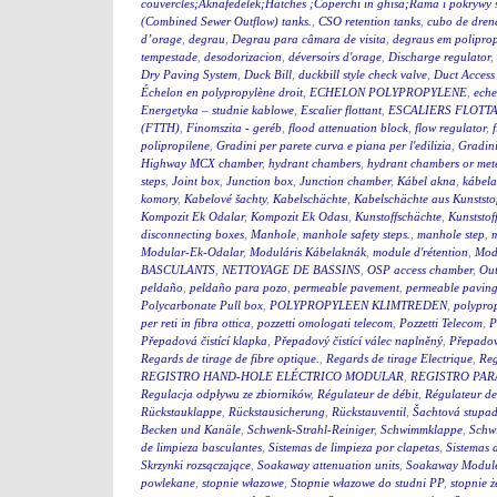
couvercles;Aknafedelek;Hatches ;Coperchi in ghisa;Rama i pokry
(Combined Sewer Outflow) tanks.
,
CSO retention tanks
,
cubo de dren
d’orage
,
degrau
,
Degrau para câmara de visita
,
degraus em polipro
tempestade
,
desodorizacion
,
déversoirs d'orage
,
Discharge regulator
,
Dry Paving System
,
Duck Bill
,
duckbill style check valve
,
Duct Access
Échelon en polypropylène droit
,
ECHELON POLYPROPYLENE
,
eche
Energetyka – studnie kablowe
,
Escalier flottant
,
ESCALIERS FLOTTA
(FTTH)
,
Finomszita - geréb
,
flood attenuation block
,
flow regulator
,
polipropilene
,
Gradini per parete curva e piana per l'edilizia
,
Gradini
Highway MCX chamber
,
hydrant chambers
,
hydrant chambers or mete
steps
,
Joint box
,
Junction box
,
Junction chamber
,
Kábel akna
,
kábel
komory
,
Kabelové šachty
,
Kabelschächte
,
Kabelschächte aus Kunststo
Kompozit Ek Odalar
,
Kompozit Ek Odası
,
Kunstoffschächte
,
Kunststof
disconnecting boxes
,
Manhole
,
manhole safety steps.
,
manhole step
,
m
Modular-Ek-Odalar
,
Moduláris Kábelaknák
,
module d'rétention
,
Modu
BASCULANTS
,
NETTOYAGE DE BASSINS
,
OSP access chamber
,
Out
peldaño
,
peldaño para pozo
,
permeable pavement
,
permeable pavin
Polycarbonate Pull box
,
POLYPROPYLEEN KLIMTREDEN
,
polyprop
per reti in fibra ottica
,
pozzetti omologati telecom
,
Pozzetti Telecom
,
P
Přepadová čistící klapka
,
Přepadový čistící válec naplněný
,
Přepadový
Regards de tirage de fibre optique.
,
Regards de tirage Electrique
,
Reg
REGISTRO HAND-HOLE ELÉCTRICO MODULAR
,
REGISTRO PA
Regulacja odpływu ze zbiorników
,
Régulateur de débit
,
Régulateur de
Rückstauklappe
,
Rückstausicherung
,
Rückstauventil
,
Šachtová stupad
Becken und Kanäle
,
Schwenk-Strahl-Reiniger
,
Schwimmklappe
,
Schw
de limpieza basculantes
,
Sistemas de limpieza por clapetas
,
Sistemas 
Skrzynki rozsączające
,
Soakaway attenuation units
,
Soakaway Modul
powlekane
,
stopnie włazowe
,
Stopnie włazowe do studni PP
,
stopnie ż