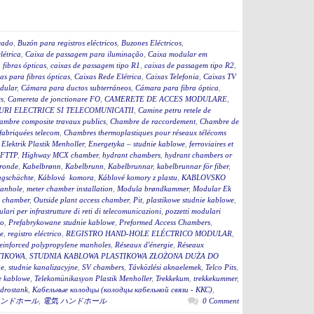
cado
,
Buzón para registros eléctricos
,
Buzones Eléctricos
,
létrica
,
Caixa de passagem para iluminação
,
Caixa modular em
fibras ópticas
,
caixas de passagem tipo R1
,
caixas de passagem tipo R2
,
as para fibras ópticas
,
Caixas Rede Elétrica
,
Caixas Telefonia
,
Caixas TV
dular
,
Cámara para ductos subterráneos
,
Cámara para fibra óptica
,
s
,
Camereta de jonctionare FO
,
CAMERETE DE ACCES MODULARE
,
RI ELECTRICE SI TELECOMUNICATII
,
Camine petru retele de
ambre composite travaux publics
,
Chambre de raccordement
,
Chambre de
fabriquées telecom
,
Chambres thermoplastiques pour réseaux télécoms
,
Elektrik Plastik Menholler
,
Energetyka – studnie kablowe
,
ferroviaires et
 FTTP
,
Highway MCX chamber
,
hydrant chambers
,
hydrant chambers or
ronde
,
Kabelbrønn
,
Kabelbrunn
,
Kabelbrunnar
,
kabelbrunnar för fiber
,
ugschächte
,
Káblová komora
,
Káblové komory z plastu
,
KABLOVSKO
anhole
,
meter chamber installation
,
Modula brøndkammer
,
Modular Ek
 chamber
,
Outside plant access chamber
,
Pit
,
plastikowe studnie kablowe
,
lari per infrastrutture di reti di telecomunicazioni
,
pozzetti modulari
to
,
Prefabrykowane studnie kablowe
,
Preformed Access Chambers
,
ge
,
registro eléctrico
,
REGISTRO HAND-HOLE ELÉCTRICO MODULAR
,
einforced polypropylene manholes
,
Réseaux d'énergie
,
Réseaux
TIKOWA
,
STUDNIA KABLOWA PLASTIKOWA ZŁOŻONA DUŻA DO
ne
,
studnie kanalizacyjne
,
SV chambers
,
Távközlési aknaelemek
,
Telco Pits
,
e kablowe
,
Telekomünikasyon Plastik Menholler
,
Trekkekum
,
trekkekummer
,
drostank
,
Кабельные колодцы (колодцы кабельной связи - ККС)
,
ンドホール
,
電気 ハンドホール
0 Comment