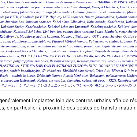
lics
,
Chambre de raccordement
,
Chambre de tirage - Réseaux secs
,
CHAMBRE DE VISITE MOD
mbres thermoplastiques pour réseaux télécoms enfouis
,
drawpit
,
Drawpit Chambers
,
Duct Access
er
,
elektrownię fotowoltaiczną
,
Energetyka – studnie kablowe
,
ferroviaires et autoroutières
,
fibre 
ole for FTTH
,
Handhole for FTTP
,
Highway MCX chamber
,
Huerta fotovolataica
,
hydrant chambe
box
,
Junction box
,
Junction chamber
,
Kábel akna
,
kábelakna
,
Kabelbronde
,
Kabelbrønn
,
Kabelb
,
Kabelové šachty
,
Kabelschächte
,
Kabelschächte aus Kunststoff
,
Kabelzugschächte
,
Káblová kom
schächte
,
Kunststoff-Schächte
,
Link box
,
low voltage disconnecting boxes
,
Manhole
,
meter chambe
Kabelbronde
,
Modułowa studnia kablowa
,
Muanyag Tiztitoakna
,
OSP access chamber
,
Outside p
ta solar
,
plastikowe studnie kablowe
,
Plastové káblové komory
,
Polietylenowe studnie kablowe
,
Po
i telecomunicazioni
,
pozzetti modulari per reti in fibra ottica
,
pozzetti omologati telecom
,
Pozzetti 
owe
,
Preformed Access Chambers
,
projet photovoltaïque
,
PV plant
,
Regards de tirage
,
Regards de 
istro eléctrico
,
REGISTRO HAND-HOLE ELÉCTRICO MODULAR
,
REGISTRO PARA ALUMBR
einforced polypropylene manholes
,
Réseaux d'énergie
,
Réseaux ferroviaires
,
Réseaux Télécoms
,
R
PLASTIKOWA
,
STUDNIA KABLOWA PLASTIKOWA ZŁOŻONA DUŻA DO WIELU ZASTOSOWAŃ 
acyjne
,
studnie kanalizacyjne
,
SV chambers
,
Távközlési aknaelemek
,
Telco Pits
,
Télécom & Infrast
ikacja – studnie kablowe
,
Telekomünikasyon Plastik Menholler
,
Trekkekum
,
trekkekummer
,
Underg
и аксесоари Hidrostank
,
Кабельные колодцы (колодцы кабельной связи - ККС)
,
Колодцы каб
ンドホール
,
ハンドホール テレコミュニケーション
,
マンホール
,
モジュラーハンドホール
,
太
énéralement implantés loin des centres urbains afin de rédui
, en particulier à proximité des postes de transformation 