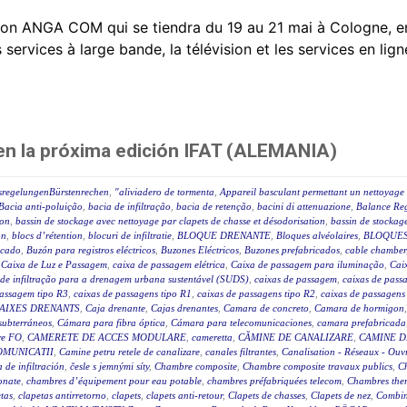
on ANGA COM qui se tiendra du 19 au 21 mai à Cologne, e
rvices à large bande, la télévision et les services en ligne
 en la próxima edición IFAT (ALEMANIA)
sregelungenBürstenrechen
,
"aliviadero de tormenta
,
Appareil basculant permettant un nettoyage 
Bacia anti-poluição
,
bacia de infiltração
,
bacia de retenção
,
bacini di attenuazione
,
Balance Reg
ion
,
bassin de stockage avec nettoyage par clapets de chasse et désodorisation
,
bassin de stockage
on
,
blocs d’rétention
,
blocuri de infiltratie
,
BLOQUE DRENANTE
,
Bloques alvéolaires
,
BLOQUES
icado
,
Buzón para registros eléctricos
,
Buzones Eléctricos
,
Buzones prefabricados
,
cable chamber
,
Caixa de Luz e Passagem
,
caixa de passagem elétrica
,
Caixa de passagem para iluminação
,
Caix
 de infiltração para a drenagem urbana sustentável (SUDS)
,
caixas de passagem
,
caixas de passa
passagem tipo R3
,
caixas de passagens tipo R1
,
caixas de passagens tipo R2
,
caixas de passagens
AIXES DRENANTS
,
Caja drenante
,
Cajas drenantes
,
Camara de concreto
,
Camara de hormigon
subterráneos
,
Cámara para fibra óptica
,
Cámara para telecomunicaciones
,
camara prefabricada
re FO
,
CAMERETE DE ACCES MODULARE
,
cameretta
,
CĂMINE DE CANALIZARE
,
CAMINE D
OMUNICATII
,
Camine petru retele de canalizare
,
canales filtrantes
,
Canalisation - Réseaux - Ouv
a de infiltración
,
česle s jemnými síty
,
Chambre composite
,
Chambre composite travaux publics
,
C
onate
,
chambres d’équipement pour eau potable
,
chambres préfabriquées telecom
,
Chambres ther
tas
,
clapetas antirretorno
,
clapets
,
clapets anti-retour
,
Clapets de chasses
,
Clapets de nez
,
Combin