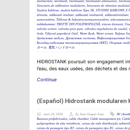
stormscreen
,
stormtank
,
Stormwater
,
Stormwater attenuation
,
Stormwa
Structures de infiltration modulaires
,
Structures de rétention modulair
Studnie kablowe
,
studnie kablowe Typu SK
,
STUDNIE KABLOWE Z 
drenażu
,
szikkasztó rendszer
,
szikkasztó rendszerek
,
szikkasztórendszer
,
autoroutières
,
Télécom & Infrastructuresautoroutières
,
telecommunica
trekkekummer
,
TREPTE DIN POLIPROPILENĂ
,
trincee drenanti
,
Und
valvula vortice
,
valvulas pico pato
,
válvulas reguladoras de caudal
,
česle
,
Výkyvný paprskový čistič
,
Water flush
,
Water screen
,
Yağmur Suy
дренажные модули
,
Дренажные системы
,
Инфильтрационные бл
Колодцы кабельные телекоммуникационные (ККТ)
,
Опорные скоб
ホール
,
電気 ハンドホール
HIDROSTANK poursuit son engagement interna
l’eau, des eaux usées, des déchets et des
Continue
(Español) Hidrostank modularen K
mars 24, 2026
by Juan Gazpio Irujo
AV chamb
Buzones prefabricados
,
cable chamber
,
Cable management pit
,
Cable
polipropileno de alta resistência
,
caixas da rede distribuição subterr
caixas de passagem tipo R3
,
caixas de passagens tipo R1
,
caixas de 