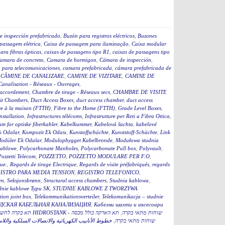
e inspección prefabricado
,
Buzón para registros eléctricos
,
Buzones
passagem elétrica
,
Caixa de passagem para iluminação
,
Caixa modular
ara fibras ópticas
,
caixas de passagens tipo R1
,
caixas de passagens tipo
amara de concreto
,
Camara de hormigon
,
Cámara de inspección
,
 para telecomunicaciones
,
camara prefabricada
,
cámara prefabricada de
,
CĂMINE DE CANALIZARE
,
CAMINE DE VIZITARE
,
CAMINE DE
Canalisation - Réseaux - Ouvrages
,
accordement
,
Chambre de tirage - Réseaux secs
,
CHAMBRE DE VISITE
it Chambers
,
Duct Access Boxes
,
duct access chamber
,
duct access
re à la maison (FTTH)
,
Fibre to the Home (FTTH)
,
Grade Level Boxes
,
stallation
,
Infrastructures télécoms
,
Infrastrutture per Reti a Fibra Ottica
,
m for optiske fiberkabler
,
Kabelkummer
,
Kabelová šachta
,
kabelové
k Odalar
,
Kompozit Ek Odası
,
Kunstoffschächte
,
Kunststoff-Schächte
,
Link
odüler Ek Odalar
,
Modulopbygget Kabelbronde
,
Modułowa studnia
kablowe
,
Polycarbonate Manholes
,
Polycarbonate Pull box
,
Polyvault
,
Pozzetti Telecom
,
POZZETTO
,
POZZETTO MODULARE PER F.O
,
que.
,
Regards de tirage Electrique
,
Regards de visite préfabriqués
,
regards
ISTRO PARA MEDIA TENSION
,
REGISTRO TELEFONICO
,
en
,
Seksjonsbrønn
,
Structural access chambers
,
Studnia kablowa
,
dnie kablowe Typu SK
,
STUDNIE KABLOWE Z TWORZYWA
ion joint box
,
Telekommunikationsverteiler
,
Telekomunikacja – studnie
ДСКАЯ КАБЕЛЬНАЯ КАНАЛИЗАЦИЯ
,
Кабелни шахти и аксесоари
תא הארקה כולל מכסה
,
תא בקרה לחשמל כולל מכסה 60 HIDROSTANK - שוחות מתאי בקרה
خطوط الأنابيب الكهربائية والاتصالات السلكية واللا
,
תא הארקה כולל מכסהB HIDROSTANK - שוחות מתאי בקרה