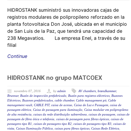
HIDROSTANK suministró sus innovadoras cajas de
registros modulares de polipropileno reforzado en la
planta fotovoltaica Don José, ubicada en el municipio
de San Luis de la Paz, que tendrá una capacidad de
238 Megavatios. La empresa Enel, a través de su
filial
Continue
HIDROSTANK no grupo MATCOEX
novembro 07, 2016
by
admin
AV chambers
,
brøndkammer
,
Brunnar
,
Buzón de inspección prefabricado
,
Buzón para registros eléctricos
,
Buzones
Eléctricos
,
Buzones prefabricados
,
cable chamber
,
Cable management pit
,
Cable
management vault
,
CABLE PIT
,
caixa de acesso
,
Caixa de Luz e Passagem
,
caixa de
passagem elétrica
,
Caixa de passagem para iluminação
,
Caixa modular em polipropileno
de alta resistência
,
caixas da rede distribuição subterrânea
,
caixas de passagem
,
caixas de
passagem de fibra ótica e telefonia
,
caixas de passagem para fibras ópticas
,
caixas de
passagens tipo R1
,
caixas de passagens tipo R2
,
caixas de passagens tipo R3
,
caixas de
visita
,
Caixas Iluminação Pública
,
caixas para fibras ópticas
,
Caixas Rede Elétrica
,