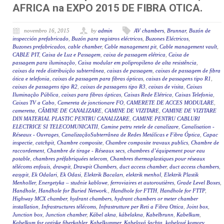
AFRICA na EXPO 2015 DE FIBRA OTICA.
novembro 16, 2015
by
admin
AV chambers
,
Brunnar
,
Buzón de
inspección prefabricado
,
Buzón para registros eléctricos
,
Buzones Eléctricos
,
Buzones prefabricados
,
cable chamber
,
Cable management pit
,
Cable management vault
,
CABLE PIT
,
Caixa de Luz e Passagem
,
caixa de passagem elétrica
,
Caixa de
passagem para iluminação
,
Caixa modular em polipropileno de alta resistência
,
caixas da rede distribuição subterrânea
,
caixas de passagem
,
caixas de passagem de fibra
ótica e telefonia
,
caixas de passagem para fibras ópticas
,
caixas de passagens tipo R1
,
caixas de passagens tipo R2
,
caixas de passagens tipo R3
,
caixas de visita
,
Caixas
Iluminação Pública
,
caixas para fibras ópticas
,
Caixas Rede Elétrica
,
Caixas Telefonia
,
Caixas TV a Cabo
,
Camereta de jonctionare FO
,
CAMERETE DE ACCES MODULARE
,
cameretta
,
CĂMINE DE CANALIZARE
,
CAMINE DE VIZITARE
,
CAMINE DE VIZITARE
DIN MATERIAL PLASTIC PENTRU CANALIZARE
,
CAMINE PENTRU CABLURI
ELECTRICE SI TELECOMUNICATII
,
Camine petru retele de canalizare
,
Canalisation -
Réseaux - Ouvrages
,
CanalizaçãoSubterrânea de Redes Metálicas e Fibra Óptica
,
Capac
inspectie
,
catchpit
,
Chambre composite
,
Chambre composite travaux publics
,
Chambre de
raccordement
,
Chambre de tirage - Réseaux secs
,
chambres d’équipement pour eau
potable
,
chambres préfabriquées telecom
,
Chambres thermoplastiques pour réseaux
télécoms enfouis
,
drawpit
,
Drawpit Chambers
,
duct access chamber
,
duct access chambers
,
easypit
,
Ek Odalari
,
Ek Odasi
,
Elektrik Bacaları
,
elektrik menhol
,
Elektrik Plastik
Menholler
,
Energetyka – studnie kablowe
,
ferroviaires et autoroutières
,
Grade Level Boxes
,
Handhole
,
Handhole for Buried Network.
,
Handhole for FTTH
,
Handhole for FTTP
,
Highway MCX chamber
,
hydrant chambers
,
hydrant chambers or meter chamber
installation
,
Infrastructures télécoms
,
Infrastrutture per Reti a Fibra Ottica
,
Joint box
,
Junction box
,
Junction chamber
,
Kábel akna
,
kábelakna
,
Kabelbrunn
,
Kabelkum
,
Kabelkum for optiske fiberkabler
,
Kabelkummer
,
Kabelová šachta
,
kabelové komory
,