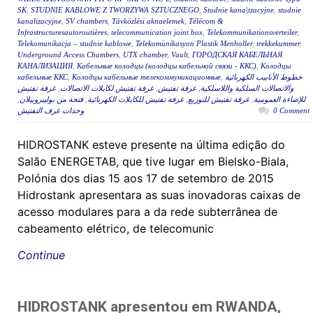
SK
,
STUDNIE KABLOWE Z TWORZYWA SZTUCZNEGO
,
Studnie kana|tzacyjne
,
studnie
kanalizacyjne
,
SV chambers
,
Távközlési aknaelemek
,
Télécom &
Infrastructuresautoroutières
,
telecommunication joint box
,
Telekommunikationsverteiler
,
Telekomunikacja – studnie kablowe
,
Telekomünikasyon Plastik Menholler
,
trekkekummer
,
Underground Access Chambers
,
UTX chamber
,
Vault
,
ГОРОДСКАЯ КАБЕЛЬНАЯ
КАНАЛИЗАЦИЯ
,
Кабельные колодцы (колодцы кабельной связи - ККС)
,
Колодцы
кабельные ККС
,
Колодцы кабельные телекоммуникационные
,
خطوط الأنابيب الكهربائية
غرفة تفتيش
,
غرفة تفتيش لكابلات الاتصالات
,
غرفة تفتيش
,
والاتصالات السلكية واللاسلكية
,
فتحة من بوليبروبيلان
,
غرفة تفتيش للكابلات الكهربائية
,
غرفة تفتيش للتوزيع
,
للإضاءة العمومية
وحدات غرف التفتيش
0 Comment
HIDROSTANK esteve presente na última edição do
Salão ENERGETAB, que tive lugar em Bielsko-Biala,
Polónia dos dias 15 aos 17 de setembro de 2015
Hidrostank apresentara as suas inovadoras caixas de
acesso modulares para a da rede subterrânea de
cabeamento elétrico, de telecomunic
Continue
HIDROSTANK apresentou em RWANDA,