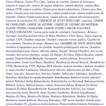
Caixas Telefonia
,
Caixas TV a Cabo
,
Camara de concreto
,
Camara de hormigon
,
Cámara de inspección
,
camara de registro telefonica
,
cámara eléctrica
,
camara fibra
,
Cámara FTTH
,
camara modular
,
Cámara para ductos subterráneos
,
Cámara para fibra
óptica
,
Cámara para telecomunicaciones
,
camara prefabricada
,
cámara prefabricada de
empalme
,
Cámara Prefabricadas ducto
,
camara telecom
,
camara telecomunicaciones
,
Camereta de jonctionare FO
,
CAMERETE DE ACCES MODULARE
,
cameretta
,
CĂMINE
DE CANALIZARE
,
CAMINE DE VIZITARE
,
CAMINE DE VIZITARE DIN MATERIAL
PLASTIC PENTRU CANALIZARE
,
CAMINE PENTRU CABLURI ELECTRICE
SI TELECOMUNICATII
,
Camine petru retele de canalizare
,
Canalisation - Réseaux -
Ouvrages
,
CanalizaçãoSubterrânea de Redes Metálicas e Fibra Óptica
,
Capac inspectie
,
catchpit
,
CATV
,
Chambre composite
,
Chambre composite travaux publics
,
Chambre de
raccordement
,
Chambre de tirage - Réseaux secs
,
CHAMBRE DE VISITE MODULAIRE
,
chambres d’équipement pour eau potable
,
chambres préfabriquées telecom
,
Chambres
thermoplastiques pour réseaux télécoms enfouis
,
drawpit
,
Drawpit Chambers
,
duct access
chamber
,
duct access chambers
,
easypit
,
Ek Odalari
,
Ek Odasi
,
Elektrik Bacaları
,
elektrik
menhol
,
Elektrik Plastik Menholler
,
Energetyka – studnie kablowe
,
ferroviaires et
autoroutières
,
Grade Level Boxes
,
Handhole
,
Handhole for Buried Network.
,
Handhole for
FTTH
,
Handhole for FTTP
,
Highway MCX chamber
,
hydrant chambers
,
hydrant chambers
or meter chamber installation
,
Infrastructures télécoms
,
Infrastrutture per Reti a Fibra
Ottica
,
Joint box
,
Junction box
,
Junction chamber
,
Kábel akna
,
kábelakna
,
Kabelbrunn
,
Kabelkum
,
Kabelkum for optiske fiberkabler
,
Kabelkummer
,
Kabelová šachta
,
kabelové
komory
,
Kabelové šachty
,
Kabelschächte
,
Kabelschächte aus Kunststoff
,
Kabelzugschächte
,
Káblová komora
,
Káblové komory z plastu
,
Komorové Zekany
,
Kompozit Ek Odalar
,
Kompozit Ek Odası
,
Kunstoffschächte
,
Kunststoff-Schächte
,
Link box
,
low voltage
disconnecting boxes
,
Manhole
,
meter chamber installation
,
Modula brøndkammer
,
Modular Ek Odası
,
Modular-Ek-Odalar
,
Moduláris Kábelaknák
,
Modüler Ek Odalar
,
Modułowa studnia kablowa
,
Muanyag Tiztitoakna
,
OSP access chamber
,
Outside plant
access chamber
,
Pit
,
plastikowe studnie kablowe
,
Plastové káblové komory
,
Polietylenowe