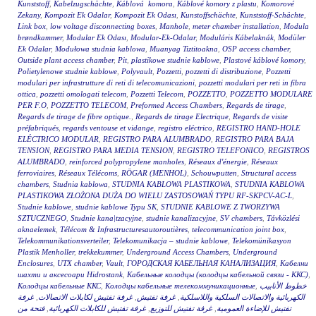
Kunststoff
,
Kabelzugschächte
,
Káblová komora
,
Káblové komory z plastu
,
Komorové
Zekany
,
Kompozit Ek Odalar
,
Kompozit Ek Odası
,
Kunstoffschächte
,
Kunststoff-Schächte
,
Link box
,
low voltage disconnecting boxes
,
Manhole
,
meter chamber installation
,
Modula
brøndkammer
,
Modular Ek Odası
,
Modular-Ek-Odalar
,
Moduláris Kábelaknák
,
Modüler
Ek Odalar
,
Modułowa studnia kablowa
,
Muanyag Tiztitoakna
,
OSP access chamber
,
Outside plant access chamber
,
Pit
,
plastikowe studnie kablowe
,
Plastové káblové komory
,
Polietylenowe studnie kablowe
,
Polyvault
,
Pozzetti
,
pozzetti di distribuzione
,
Pozzetti
modulari per infrastrutture di reti di telecomunicazioni
,
pozzetti modulari per reti in fibra
ottica
,
pozzetti omologati telecom
,
Pozzetti Telecom
,
POZZETTO
,
POZZETTO MODULARE
PER F.O
,
POZZETTO TELECOM
,
Preformed Access Chambers
,
Regards de tirage
,
Regards de tirage de fibre optique.
,
Regards de tirage Electrique
,
Regards de visite
préfabriqués
,
regards ventouse et vidange
,
registro eléctrico
,
REGISTRO HAND-HOLE
ELÉCTRICO MODULAR
,
REGISTRO PARA ALUMBRADO
,
REGISTRO PARA BAJA
TENSION
,
REGISTRO PARA MEDIA TENSION
,
REGISTRO TELEFONICO
,
REGISTROS
ALUMBRADO
,
reinforced polypropylene manholes
,
Réseaux d'énergie
,
Réseaux
ferroviaires
,
Réseaux Télécoms
,
RÖGAR (MENHOL)
,
Schouwputten
,
Structural access
chambers
,
Studnia kablowa
,
STUDNIA KABLOWA PLASTIKOWA
,
STUDNIA KABLOWA
PLASTIKOWA ZŁOŻONA DUŻA DO WIELU ZASTOSOWAŃ TYPU RF-SKPCV-AC-L
,
Studnie kablowe
,
studnie kablowe Typu SK
,
STUDNIE KABLOWE Z TWORZYWA
SZTUCZNEGO
,
Studnie kana|tzacyjne
,
studnie kanalizacyjne
,
SV chambers
,
Távközlési
aknaelemek
,
Télécom & Infrastructuresautoroutières
,
telecommunication joint box
,
Telekommunikationsverteiler
,
Telekomunikacja – studnie kablowe
,
Telekomünikasyon
Plastik Menholler
,
trekkekummer
,
Underground Access Chambers
,
Underground
Enclosures
,
UTX chamber
,
Vault
,
ГОРОДСКАЯ КАБЕЛЬНАЯ КАНАЛИЗАЦИЯ
,
Кабелни
шахти и аксесоари Hidrostank
,
Кабельные колодцы (колодцы кабельной связи - ККС)
,
Колодцы кабельные ККС
,
Колодцы кабельные телекоммуникационные
,
خطوط الأنابيب
غرفة
,
غرفة تفتيش لكابلات الاتصالات
,
غرفة تفتيش
,
الكهربائية والاتصالات السلكية واللاسلكية
فتحة من
,
غرفة تفتيش للكابلات الكهربائية
,
غرفة تفتيش للتوزيع
,
تفتيش للإضاءة العمومية