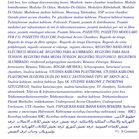
Link box
,
low voltage disconnecting boxes
,
Manhole
,
meter chamber installation
,
Modula
brøndkammer
,
Modular Ek Odası
,
Modular-Ek-Odalar
,
Moduláris Kábelaknák
,
Modüler
Ek Odalar
,
Modułowa studnia kablowa
,
Muanyag Tiztitoakna
,
OSP access chamber
,
Outside plant access chamber
,
Pit
,
plastikowe studnie kablowe
,
Plastové káblové komory
,
Polietylenowe studnie kablowe
,
Polyvault
,
Pozzetti
,
pozzetti di distribuzione
,
Pozzetti
modulari per infrastrutture di reti di telecomunicazioni
,
pozzetti modulari per reti in fibra
ottica
,
pozzetti omologati telecom
,
Pozzetti Telecom
,
POZZETTO
,
POZZETTO MODULARE
PER F.O
,
POZZETTO TELECOM
,
Preformed Access Chambers
,
Regards de tirage
,
Regards de tirage de fibre optique.
,
Regards de tirage Electrique
,
Regards de visite
préfabriqués
,
regards ventouse et vidange
,
registro eléctrico
,
REGISTRO HAND-HOLE
ELÉCTRICO MODULAR
,
REGISTRO PARA ALUMBRADO
,
REGISTRO PARA BAJA
TENSION
,
REGISTRO PARA MEDIA TENSION
,
REGISTRO TELEFONICO
,
REGISTROS
ALUMBRADO
,
reinforced polypropylene manholes
,
Réseaux d'énergie
,
Réseaux
ferroviaires
,
Réseaux Télécoms
,
RÖGAR (MENHOL)
,
Schouwputten
,
Structural access
chambers
,
Studnia kablowa
,
STUDNIA KABLOWA PLASTIKOWA
,
STUDNIA KABLOWA
PLASTIKOWA ZŁOŻONA DUŻA DO WIELU ZASTOSOWAŃ TYPU RF-SKPCV-AC-L
,
Studnie kablowe
,
studnie kablowe Typu SK
,
STUDNIE KABLOWE Z TWORZYWA
SZTUCZNEGO
,
Studnie kana|tzacyjne
,
studnie kanalizacyjne
,
SV chambers
,
Távközlési
aknaelemek
,
Télécom & Infrastructuresautoroutières
,
telecommunication joint box
,
Telekommunikationsverteiler
,
Telekomunikacja – studnie kablowe
,
Telekomünikasyon
Plastik Menholler
,
trekkekummer
,
Underground Access Chambers
,
Underground
Enclosures
,
UTX chamber
,
Vault
,
ГОРОДСКАЯ КАБЕЛЬНАЯ КАНАЛИЗАЦИЯ
,
Кабелни
шахти и аксесоари Hidrostank
,
Кабельные колодцы (колодцы кабельной связи - ККС)
,
Колодцы кабельные ККС
,
Колодцы кабельные телекоммуникационные
,
خطوط الأنابيب
غرفة
,
غرفة تفتيش لكابلات الاتصالات
,
غرفة تفتيش
,
الكهربائية والاتصالات السلكية واللاسلكية
فتحة من
,
غرفة تفتيش للكابلات الكهربائية
,
غرفة تفتيش للتوزيع
,
تفتيش للإضاءة العمومية
وحدات غرف التفتيش
,
بوليبروبيلان
0 Comment