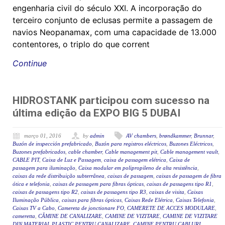
engenharia civil do século XXI. A incorporação do
terceiro conjunto de eclusas permite a passagem de
navios Neopanamax, com uma capacidade de 13.000
contentores, o triplo do que corrent
Continue
HIDROSTANK participou com sucesso na
última edição da EXPO BIG 5 DUBAI
março 01, 2016
by
admin
AV chambers
,
brøndkammer
,
Brunnar
,
Buzón de inspección prefabricado
,
Buzón para registros eléctricos
,
Buzones Eléctricos
,
Buzones prefabricados
,
cable chamber
,
Cable management pit
,
Cable management vault
,
CABLE PIT
,
Caixa de Luz e Passagem
,
caixa de passagem elétrica
,
Caixa de
passagem para iluminação
,
Caixa modular em polipropileno de alta resistência
,
caixas da rede distribuição subterrânea
,
caixas de passagem
,
caixas de passagem de fibra
ótica e telefonia
,
caixas de passagem para fibras ópticas
,
caixas de passagens tipo R1
,
caixas de passagens tipo R2
,
caixas de passagens tipo R3
,
caixas de visita
,
Caixas
Iluminação Pública
,
caixas para fibras ópticas
,
Caixas Rede Elétrica
,
Caixas Telefonia
,
Caixas TV a Cabo
,
Camereta de jonctionare FO
,
CAMERETE DE ACCES MODULARE
,
cameretta
,
CĂMINE DE CANALIZARE
,
CAMINE DE VIZITARE
,
CAMINE DE VIZITARE
DIN MATERIAL PLASTIC PENTRU CANALIZARE
,
CAMINE PENTRU CABLURI