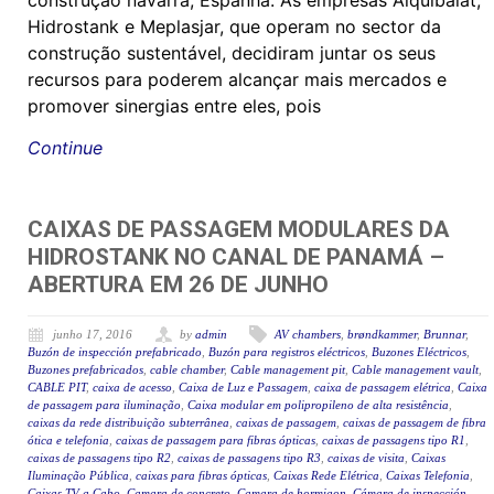
construção navarra, Espanha. As empresas Alquibalat,
Hidrostank e Meplasjar, que operam no sector da
construção sustentável, decidiram juntar os seus
recursos para poderem alcançar mais mercados e
promover sinergias entre eles, pois
Continue
CAIXAS DE PASSAGEM MODULARES DA
HIDROSTANK NO CANAL DE PANAMÁ –
ABERTURA EM 26 DE JUNHO
junho 17, 2016
by
admin
AV chambers
,
brøndkammer
,
Brunnar
,
Buzón de inspección prefabricado
,
Buzón para registros eléctricos
,
Buzones Eléctricos
,
Buzones prefabricados
,
cable chamber
,
Cable management pit
,
Cable management vault
,
CABLE PIT
,
caixa de acesso
,
Caixa de Luz e Passagem
,
caixa de passagem elétrica
,
Caixa
de passagem para iluminação
,
Caixa modular em polipropileno de alta resistência
,
caixas da rede distribuição subterrânea
,
caixas de passagem
,
caixas de passagem de fibra
ótica e telefonia
,
caixas de passagem para fibras ópticas
,
caixas de passagens tipo R1
,
caixas de passagens tipo R2
,
caixas de passagens tipo R3
,
caixas de visita
,
Caixas
Iluminação Pública
,
caixas para fibras ópticas
,
Caixas Rede Elétrica
,
Caixas Telefonia
,
Caixas TV a Cabo
,
Camara de concreto
,
Camara de hormigon
,
Cámara de inspección
,