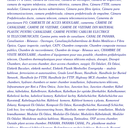
camara de registro telefonica
,
cámara eléctrica
,
camara fibra
,
Cámara FTTH
,
camara
modular
,
Cámara para ductos subterráneos
,
Cámara para fibra óptica
,
Cámara para
telecomunicaciones
,
camara prefabricada
,
cámara prefabricada de empalme
,
Cámara
Prefabricadas ducto
,
camara telecom
,
camara telecomunicaciones
,
Camereta de
jonctionare FO
,
CAMERETE DE ACCES MODULARE
,
cameretta
,
CĂMINE DE
CANALIZARE
,
CAMINE DE VIZITARE
,
CAMINE DE VIZITARE DIN MATERIAL
PLASTIC PENTRU CANALIZARE
,
CAMINE PENTRU CABLURI ELECTRICE
SI TELECOMUNICATII
,
Camine petru retele de canalizare
,
CANAL DE PANAMA
,
Canalisation - Réseaux - Ouvrages
,
CanalizaçãoSubterrânea de Redes Metálicas e Fibra
Óptica
,
Capac inspectie
,
catchpit
,
CATV
,
Chambre composite
,
Chambre composite travaux
publics
,
Chambre de raccordement
,
Chambre de tirage - Réseaux secs
,
CHAMBRE DE
VISITE MODULAIRE
,
chambres d’équipement pour eau potable
,
chambres préfabriquées
telecom
,
Chambres thermoplastiques pour réseaux télécoms enfouis
,
drawpit
,
Drawpit
Chambers
,
duct access chamber
,
duct access chambers
,
easypit
,
Ek Odalari
,
Ek Odasi
,
Elektrik Bacaları
,
elektrik menhol
,
Elektrik Plastik Menholler
,
Energetyka – studnie
kablowe
,
ferroviaires et autoroutières
,
Grade Level Boxes
,
Handhole
,
Handhole for Buried
Network.
,
Handhole for FTTH
,
Handhole for FTTP
,
Highway MCX chamber
,
hydrant
chambers
,
hydrant chambers or meter chamber installation
,
Infrastructures télécoms
,
Infrastrutture per Reti a Fibra Ottica
,
Joint box
,
Junction box
,
Junction chamber
,
Kábel
akna
,
kábelakna
,
Kabelbrunn
,
Kabelkum
,
Kabelkum for optiske fiberkabler
,
Kabelkummer
,
Kabelová šachta
,
kabelové komory
,
Kabelové šachty
,
Kabelschächte
,
Kabelschächte aus
Kunststoff
,
Kabelzugschächte
,
Káblová komora
,
Káblové komory z plastu
,
Komorové
Zekany
,
Kompozit Ek Odalar
,
Kompozit Ek Odası
,
Kunstoffschächte
,
Kunststoff-Schächte
,
Link box
,
low voltage disconnecting boxes
,
Manhole
,
meter chamber installation
,
Modula
brøndkammer
,
Modular Ek Odası
,
Modular-Ek-Odalar
,
Moduláris Kábelaknák
,
Modüler
Ek Odalar
,
Modułowa studnia kablowa
,
Muanyag Tiztitoakna
,
OSP access chamber
,
Outside plant access chamber
,
PANAMA
,
PANAMA CANAL
,
Pit
,
plastikowe studnie
kablowe
,
Plastové káblové komory
,
Polietylenowe studnie kablowe
,
Polyvault
,
Pozzetti
,