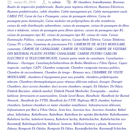
março 01, 2016
by
admin
AV chambers
,
brøndkammer
,
Brunnar
,
Buzón de inspección prefabricado
,
Buzón para registros eléctricos
,
Buzones Eléctricos
,
Buzones prefabricados
,
cable chamber
,
Cable management pit
,
Cable management vault
,
CABLE PIT
,
Caixa de Luz e Passagem
,
caixa de passagem elétrica
,
Caixa de
passagem para iluminação
,
Caixa modular em polipropileno de alta resistência
,
caixas da rede distribuição subterrânea
,
caixas de passagem
,
caixas de passagem de fibra
ótica e telefonia
,
caixas de passagem para fibras ópticas
,
caixas de passagens tipo R1
,
caixas de passagens tipo R2
,
caixas de passagens tipo R3
,
caixas de visita
,
Caixas
Iluminação Pública
,
caixas para fibras ópticas
,
Caixas Rede Elétrica
,
Caixas Telefonia
,
Caixas TV a Cabo
,
Camereta de jonctionare FO
,
CAMERETE DE ACCES MODULARE
,
cameretta
,
CĂMINE DE CANALIZARE
,
CAMINE DE VIZITARE
,
CAMINE DE VIZITARE
DIN MATERIAL PLASTIC PENTRU CANALIZARE
,
CAMINE PENTRU CABLURI
ELECTRICE SI TELECOMUNICATII
,
Camine petru retele de canalizare
,
Canalisation -
Réseaux - Ouvrages
,
CanalizaçãoSubterrânea de Redes Metálicas e Fibra Óptica
,
Capac
inspectie
,
catchpit
,
CATV
,
Chambre composite
,
Chambre composite travaux publics
,
Chambre de raccordement
,
Chambre de tirage - Réseaux secs
,
CHAMBRE DE VISITE
MODULAIRE
,
chambres d’équipement pour eau potable
,
chambres préfabriquées
telecom
,
Chambres thermoplastiques pour réseaux télécoms enfouis
,
drawpit
,
Drawpit
Chambers
,
duct access chamber
,
duct access chambers
,
easypit
,
Ek Odalari
,
Ek Odasi
,
Elektrik Bacaları
,
elektrik menhol
,
Elektrik Plastik Menholler
,
Energetyka – studnie
kablowe
,
ferroviaires et autoroutières
,
Grade Level Boxes
,
Handhole
,
Handhole for Buried
Network.
,
Handhole for FTTH
,
Handhole for FTTP
,
Highway MCX chamber
,
hydrant
chambers
,
hydrant chambers or meter chamber installation
,
Infrastructures télécoms
,
Infrastrutture per Reti a Fibra Ottica
,
Joint box
,
Junction box
,
Junction chamber
,
Kábel
akna
,
kábelakna
,
Kabelbrunn
,
Kabelkum
,
Kabelkum for optiske fiberkabler
,
Kabelkummer
,
Kabelová šachta
,
kabelové komory
,
Kabelové šachty
,
Kabelschächte
,
Kabelschächte aus
Kunststoff
,
Kabelzugschächte
,
Káblová komora
,
Káblové komory z plastu
,
Komorové
Zekany
,
Kompozit Ek Odalar
,
Kompozit Ek Odası
,
Kunstoffschächte
,
Kunststoff-Schächte
,