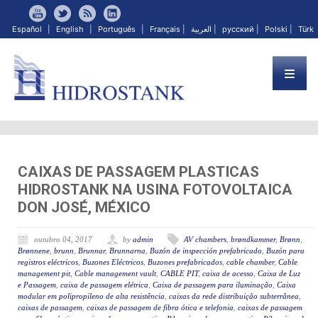
Español
|
English
|
Português
|
Français
|
العربية
|
русский
|
Polski
|
Türk
CAIXAS DE PASSAGEM PLASTICAS
HIDROSTANK NA USINA FOTOVOLTAICA
DON JOSÉ, MÉXICO
outubro 04, 2017
by
admin
AV chambers
,
brøndkammer
,
Brønn
,
Brønnene
,
brunn
,
Brunnar
,
Brunnarna
,
Buzón de inspección prefabricado
,
Buzón para
registros eléctricos
,
Buzones Eléctricos
,
Buzones prefabricados
,
cable chamber
,
Cable
management pit
,
Cable management vault
,
CABLE PIT
,
caixa de acesso
,
Caixa de Luz
e Passagem
,
caixa de passagem elétrica
,
Caixa de passagem para iluminação
,
Caixa
modular em polipropileno de alta resistência
,
caixas da rede distribuição subterrânea
,
caixas de passagem
,
caixas de passagem de fibra ótica e telefonia
,
caixas de passagem