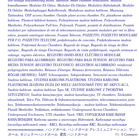
low voltage disconnecting boxes
,
Manhole
,
meter chamber installation
,
Modula
brøndkammer
,
Modular Ek Odası
,
Modular-Ek-Odalar
,
Moduláris Kábelaknák
,
Modüler
Ek Odalar
,
Modulopbygget Kabelbronde
,
Modułowa studnia kablowa
,
Muanyag
Tiztitoakna
,
OSP access chamber
,
Outside plant access chamber
,
Pit
,
plastikowe studnie
kablowe
,
Plastové káblové komory
,
Polietylenowe studnie kablowe
,
Polycarbonate
Manholes
,
Polycarbonate Pull box
,
Polyvault
,
Pozzetti
,
pozzetti di distribuzione
,
Pozzetti
modulari per infrastrutture di reti di telecomunicazioni
,
pozzetti modulari per reti in fibra
ottica
,
pozzetti omologati telecom
,
Pozzetti Telecom
,
POZZETTO
,
POZZETTO MODULARE
PER F.O
,
POZZETTO TELECOM
,
prefabricados de concreto
,
Prefabrykowane studnie
kablowe
,
Preformed Access Chambers
,
Regards de tirage
,
Regards de tirage de fibre
optique.
,
Regards de tirage Electrique
,
Regards de visite préfabriqués
,
regards ventouse et
vidange
,
registro eléctrico
,
REGISTRO HAND-HOLE ELÉCTRICO MODULAR
,
REGISTRO PARA ALUMBRADO
,
REGISTRO PARA BAJA TENSION
,
REGISTRO PARA
MEDIA TENSION
,
REGISTRO TELEFONICO
,
REGISTROS ALUMBRADO
,
reinforced
polypropylene manholes
,
Réseaux d'énergie
,
Réseaux ferroviaires
,
Réseaux Télécoms
,
RÖGAR (MENHOL)
,
ŠAHT
,
Schouwputten
,
Seksjonsbrønn
,
Structural access chambers
,
Studnia kablowa
,
STUDNIA KABLOWA PLASTIKOWA
,
STUDNIA KABLOWA
PLASTIKOWA ZŁOŻONA DUŻA DO WIELU ZASTOSOWAŃ TYPU RF-SKPCV-AC-L
,
Studnie kablowe
,
studnie kablowe Typu SK
,
STUDNIE KABLOWE Z TWORZYWA
SZTUCZNEGO
,
Studnie kana|tzacyjne
,
studnie kanalizacyjne
,
SV chambers
,
Távközlési
aknaelemek
,
Telco Pits
,
Télécom & Infrastructuresautoroutières
,
telecommunication joint
box
,
Telekommunikationsverteiler
,
Telekomunikacja – studnie kablowe
,
Telekomünikasyon
Plastik Menholler
,
Trekkekum
,
trekkekummer
,
Underground Access Chambers
,
Underground Enclosures
,
UTX chamber
,
Vault
,
VRD
,
ГОРОДСКАЯ КАБЕЛЬНАЯ
КАНАЛИЗАЦИЯ
,
Кабелни шахти и аксесоари Hidrostank
,
Кабельные колодцы
(колодцы кабельной связи - ККС)
,
Колодцы кабельные ККС
,
Колодцы кабельные
телекоммуникационные
,
ハンドホール
,
ハンドホール テレコミュニケーション
,
マン
ホール
,
モジュラーハンドホール
,
電気 ハンドホール
0 Comment