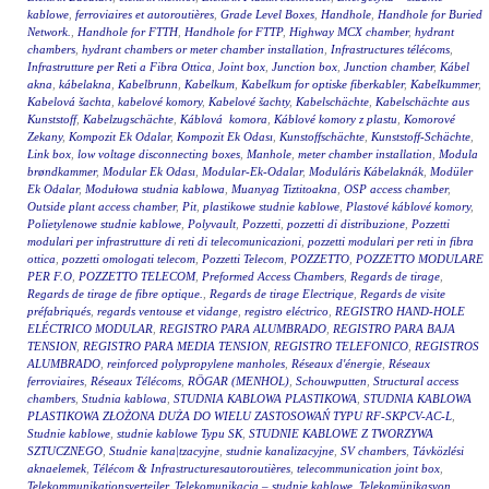
kablowe
,
ferroviaires et autoroutières
,
Grade Level Boxes
,
Handhole
,
Handhole for Buried
Network.
,
Handhole for FTTH
,
Handhole for FTTP
,
Highway MCX chamber
,
hydrant
chambers
,
hydrant chambers or meter chamber installation
,
Infrastructures télécoms
,
Infrastrutture per Reti a Fibra Ottica
,
Joint box
,
Junction box
,
Junction chamber
,
Kábel
akna
,
kábelakna
,
Kabelbrunn
,
Kabelkum
,
Kabelkum for optiske fiberkabler
,
Kabelkummer
,
Kabelová šachta
,
kabelové komory
,
Kabelové šachty
,
Kabelschächte
,
Kabelschächte aus
Kunststoff
,
Kabelzugschächte
,
Káblová komora
,
Káblové komory z plastu
,
Komorové
Zekany
,
Kompozit Ek Odalar
,
Kompozit Ek Odası
,
Kunstoffschächte
,
Kunststoff-Schächte
,
Link box
,
low voltage disconnecting boxes
,
Manhole
,
meter chamber installation
,
Modula
brøndkammer
,
Modular Ek Odası
,
Modular-Ek-Odalar
,
Moduláris Kábelaknák
,
Modüler
Ek Odalar
,
Modułowa studnia kablowa
,
Muanyag Tiztitoakna
,
OSP access chamber
,
Outside plant access chamber
,
Pit
,
plastikowe studnie kablowe
,
Plastové káblové komory
,
Polietylenowe studnie kablowe
,
Polyvault
,
Pozzetti
,
pozzetti di distribuzione
,
Pozzetti
modulari per infrastrutture di reti di telecomunicazioni
,
pozzetti modulari per reti in fibra
ottica
,
pozzetti omologati telecom
,
Pozzetti Telecom
,
POZZETTO
,
POZZETTO MODULARE
PER F.O
,
POZZETTO TELECOM
,
Preformed Access Chambers
,
Regards de tirage
,
Regards de tirage de fibre optique.
,
Regards de tirage Electrique
,
Regards de visite
préfabriqués
,
regards ventouse et vidange
,
registro eléctrico
,
REGISTRO HAND-HOLE
ELÉCTRICO MODULAR
,
REGISTRO PARA ALUMBRADO
,
REGISTRO PARA BAJA
TENSION
,
REGISTRO PARA MEDIA TENSION
,
REGISTRO TELEFONICO
,
REGISTROS
ALUMBRADO
,
reinforced polypropylene manholes
,
Réseaux d'énergie
,
Réseaux
ferroviaires
,
Réseaux Télécoms
,
RÖGAR (MENHOL)
,
Schouwputten
,
Structural access
chambers
,
Studnia kablowa
,
STUDNIA KABLOWA PLASTIKOWA
,
STUDNIA KABLOWA
PLASTIKOWA ZŁOŻONA DUŻA DO WIELU ZASTOSOWAŃ TYPU RF-SKPCV-AC-L
,
Studnie kablowe
,
studnie kablowe Typu SK
,
STUDNIE KABLOWE Z TWORZYWA
SZTUCZNEGO
,
Studnie kana|tzacyjne
,
studnie kanalizacyjne
,
SV chambers
,
Távközlési
aknaelemek
,
Télécom & Infrastructuresautoroutières
,
telecommunication joint box
,
Telekommunikationsverteiler
,
Telekomunikacja – studnie kablowe
,
Telekomünikasyon