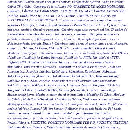
Iluminação Pública
,
caixas para fibras ópticas
,
Caixas Rede Elétrica
,
Caixas Telefonia
,
Caixas TV a Cabo
,
Camereta de jonctionare FO
,
CAMERETE DE ACCES MODULARE
,
cameretta
,
CĂMINE DE CANALIZARE
,
CAMINE DE VIZITARE
,
CAMINE DE VIZITARE
DIN MATERIAL PLASTIC PENTRU CANALIZARE
,
CAMINE PENTRU CABLURI
ELECTRICE SI TELECOMUNICATII
,
Camine petru retele de canalizare
,
Canalisation -
Réseaux - Ouvrages
,
CanalizaçãoSubterrânea de Redes Metálicas e Fibra Óptica
,
Capac
inspectie
,
catchpit
,
Chambre composite
,
Chambre composite travaux publics
,
Chambre de
raccordement
,
Chambre de tirage - Réseaux secs
,
chambres d’équipement pour eau
potable
,
chambres préfabriquées telecom
,
Chambres thermoplastiques pour réseaux
télécoms enfouis
,
drawpit
,
Drawpit Chambers
,
duct access chamber
,
duct access chambers
,
easypit
,
Ek Odalari
,
Ek Odasi
,
Elektrik Bacaları
,
elektrik menhol
,
Elektrik Plastik
Menholler
,
Energetyka – studnie kablowe
,
ferroviaires et autoroutières
,
Grade Level Boxes
,
Handhole
,
Handhole for Buried Network.
,
Handhole for FTTH
,
Handhole for FTTP
,
Highway MCX chamber
,
hydrant chambers
,
hydrant chambers or meter chamber
installation
,
Infrastructures télécoms
,
Infrastrutture per Reti a Fibra Ottica
,
Joint box
,
Junction box
,
Junction chamber
,
Kábel akna
,
kábelakna
,
Kabelbrunn
,
Kabelkum
,
Kabelkum for optiske fiberkabler
,
Kabelkummer
,
Kabelová šachta
,
kabelové komory
,
Kabelové šachty
,
Kabelschächte
,
Kabelschächte aus Kunststoff
,
Kabelzugschächte
,
Káblová komora
,
Káblové komory z plastu
,
Komorové Zekany
,
Kompozit Ek Odalar
,
Kompozit Ek Odası
,
Kunstoffschächte
,
Kunststoff-Schächte
,
Link box
,
low voltage
disconnecting boxes
,
Manhole
,
meter chamber installation
,
Modular Ek Odası
,
Modular-
Ek-Odalar
,
Moduláris Kábelaknák
,
Modüler Ek Odalar
,
Modułowa studnia kablowa
,
Muanyag Tiztitoakna
,
OSP access chamber
,
Outside plant access chamber
,
Pit
,
plastikowe
studnie kablowe
,
Plastové káblové komory
,
Polietylenowe studnie kablowe
,
Polyvault
,
Pozzetti
,
pozzetti di distribuzione
,
Pozzetti modulari per infrastrutture di reti di
telecomunicazioni
,
pozzetti modulari per reti in fibra ottica
,
pozzetti omologati telecom
,
Pozzetti Telecom
,
POZZETTO
,
POZZETTO MODULARE PER F.O
,
POZZETTO TELECOM
,
Preformed Access Chambers
,
Regards de tirage
,
Regards de tirage de fibre optique.
,