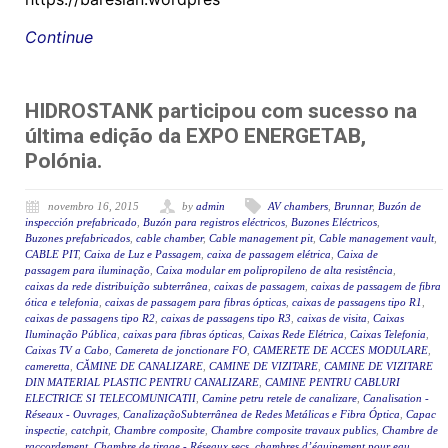
Continue
HIDROSTANK participou com sucesso na
última edição da EXPO ENERGETAB,
Polónia.
novembro 16, 2015
by
admin
AV chambers
,
Brunnar
,
Buzón de
inspección prefabricado
,
Buzón para registros eléctricos
,
Buzones Eléctricos
,
Buzones prefabricados
,
cable chamber
,
Cable management pit
,
Cable management vault
,
CABLE PIT
,
Caixa de Luz e Passagem
,
caixa de passagem elétrica
,
Caixa de
passagem para iluminação
,
Caixa modular em polipropileno de alta resistência
,
caixas da rede distribuição subterrânea
,
caixas de passagem
,
caixas de passagem de fibra
ótica e telefonia
,
caixas de passagem para fibras ópticas
,
caixas de passagens tipo R1
,
caixas de passagens tipo R2
,
caixas de passagens tipo R3
,
caixas de visita
,
Caixas
Iluminação Pública
,
caixas para fibras ópticas
,
Caixas Rede Elétrica
,
Caixas Telefonia
,
Caixas TV a Cabo
,
Camereta de jonctionare FO
,
CAMERETE DE ACCES MODULARE
,
cameretta
,
CĂMINE DE CANALIZARE
,
CAMINE DE VIZITARE
,
CAMINE DE VIZITARE
DIN MATERIAL PLASTIC PENTRU CANALIZARE
,
CAMINE PENTRU CABLURI
ELECTRICE SI TELECOMUNICATII
,
Camine petru retele de canalizare
,
Canalisation -
Réseaux - Ouvrages
,
CanalizaçãoSubterrânea de Redes Metálicas e Fibra Óptica
,
Capac
inspectie
,
catchpit
,
Chambre composite
,
Chambre composite travaux publics
,
Chambre de
raccordement
,
Chambre de tirage - Réseaux secs
,
chambres d’équipement pour eau