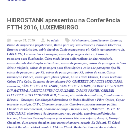
HIDROSTANK apresentou na Conferência
FTTH 2016, LUXEMBURGO.
março 01, 2016
by
admin
AV chambers
,
brøndkammer
,
Brunnar
,
Buzón de inspección prefabricado
,
Buzón para registros eléctricos
,
Buzones Eléctricos
,
Buzones prefabricados
,
cable chamber
,
Cable management pit
,
Cable management vault
,
CABLE PIT
,
Caixa de Luz e Passagem
,
caixa de passagem elétrica
,
Caixa de
passagem para iluminação
,
Caixa modular em polipropileno de alta resistência
,
caixas da rede distribuição subterrânea
,
caixas de passagem
,
caixas de passagem de fibra
ótica e telefonia
,
caixas de passagem para fibras ópticas
,
caixas de passagens tipo R1
,
caixas de passagens tipo R2
,
caixas de passagens tipo R3
,
caixas de visita
,
Caixas
Iluminação Pública
,
caixas para fibras ópticas
,
Caixas Rede Elétrica
,
Caixas Telefonia
,
Caixas TV a Cabo
,
Camereta de jonctionare FO
,
CAMERETE DE ACCES MODULARE
,
cameretta
,
CĂMINE DE CANALIZARE
,
CAMINE DE VIZITARE
,
CAMINE DE VIZITARE
DIN MATERIAL PLASTIC PENTRU CANALIZARE
,
CAMINE PENTRU CABLURI
ELECTRICE SI TELECOMUNICATII
,
Camine petru retele de canalizare
,
Canalisation -
Réseaux - Ouvrages
,
CanalizaçãoSubterrânea de Redes Metálicas e Fibra Óptica
,
Capac
inspectie
,
catchpit
,
CATV
,
Chambre composite
,
Chambre composite travaux publics
,
Chambre de raccordement
,
Chambre de tirage - Réseaux secs
,
CHAMBRE DE VISITE
MODULAIRE
,
chambres d’équipement pour eau potable
,
chambres préfabriquées
telecom
,
Chambres thermoplastiques pour réseaux télécoms enfouis
,
drawpit
,
Drawpit
Chambers
,
duct access chamber
,
duct access chambers
,
easypit
,
Ek Odalari
,
Ek Odasi
,
Elektrik Bacaları
,
elektrik menhol
,
Elektrik Plastik Menholler
,
Energetyka – studnie