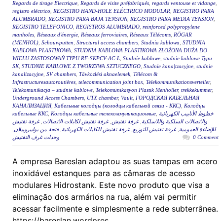
Regards de tirage Electrique
,
Regards de visite préfabriqués
,
regards ventouse et vidange
,
registro eléctrico
,
REGISTRO HAND-HOLE ELÉCTRICO MODULAR
,
REGISTRO PARA
ALUMBRADO
,
REGISTRO PARA BAJA TENSION
,
REGISTRO PARA MEDIA TENSION
,
REGISTRO TELEFONICO
,
REGISTROS ALUMBRADO
,
reinforced polypropylene
manholes
,
Réseaux d'énergie
,
Réseaux ferroviaires
,
Réseaux Télécoms
,
RÖGAR
(MENHOL)
,
Schouwputten
,
Structural access chambers
,
Studnia kablowa
,
STUDNIA
KABLOWA PLASTIKOWA
,
STUDNIA KABLOWA PLASTIKOWA ZŁOŻONA DUŻA DO
WIELU ZASTOSOWAŃ TYPU RF-SKPCV-AC-L
,
Studnie kablowe
,
studnie kablowe Typu
SK
,
STUDNIE KABLOWE Z TWORZYWA SZTUCZNEGO
,
Studnie kana|tzacyjne
,
studnie
kanalizacyjne
,
SV chambers
,
Távközlési aknaelemek
,
Télécom &
Infrastructuresautoroutières
,
telecommunication joint box
,
Telekommunikationsverteiler
,
Telekomunikacja – studnie kablowe
,
Telekomünikasyon Plastik Menholler
,
trekkekummer
,
Underground Access Chambers
,
UTX chamber
,
Vault
,
ГОРОДСКАЯ КАБЕЛЬНАЯ
КАНАЛИЗАЦИЯ
,
Кабельные колодцы (колодцы кабельной связи - ККС)
,
Колодцы
кабельные ККС
,
Колодцы кабельные телекоммуникационные
,
خطوط الأنابيب الكهربائية
غرفة تفتيش
,
غرفة تفتيش لكابلات الاتصالات
,
غرفة تفتيش
,
والاتصالات السلكية واللاسلكية
,
فتحة من بوليبروبيلان
,
غرفة تفتيش للكابلات الكهربائية
,
غرفة تفتيش للتوزيع
,
للإضاءة العمومية
وحدات غرف التفتيش
0 Comment
A empresa Bareslan adaptou as suas tampas em acero
inoxidável estanques para as câmaras de acesso
modulares Hidrostank. Este novo produto que visa a
eliminação dos armários na rua, além vai permitir
acessar facilmente e simplesmente a rede subterrânea.
https://bareslan.wordpres