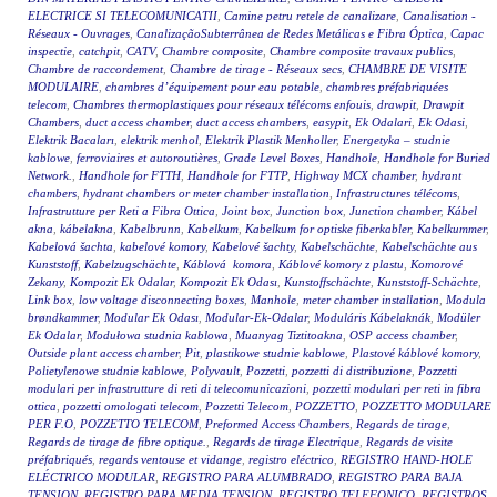
ELECTRICE SI TELECOMUNICATII
,
Camine petru retele de canalizare
,
Canalisation -
Réseaux - Ouvrages
,
CanalizaçãoSubterrânea de Redes Metálicas e Fibra Óptica
,
Capac
inspectie
,
catchpit
,
CATV
,
Chambre composite
,
Chambre composite travaux publics
,
Chambre de raccordement
,
Chambre de tirage - Réseaux secs
,
CHAMBRE DE VISITE
MODULAIRE
,
chambres d’équipement pour eau potable
,
chambres préfabriquées
telecom
,
Chambres thermoplastiques pour réseaux télécoms enfouis
,
drawpit
,
Drawpit
Chambers
,
duct access chamber
,
duct access chambers
,
easypit
,
Ek Odalari
,
Ek Odasi
,
Elektrik Bacaları
,
elektrik menhol
,
Elektrik Plastik Menholler
,
Energetyka – studnie
kablowe
,
ferroviaires et autoroutières
,
Grade Level Boxes
,
Handhole
,
Handhole for Buried
Network.
,
Handhole for FTTH
,
Handhole for FTTP
,
Highway MCX chamber
,
hydrant
chambers
,
hydrant chambers or meter chamber installation
,
Infrastructures télécoms
,
Infrastrutture per Reti a Fibra Ottica
,
Joint box
,
Junction box
,
Junction chamber
,
Kábel
akna
,
kábelakna
,
Kabelbrunn
,
Kabelkum
,
Kabelkum for optiske fiberkabler
,
Kabelkummer
,
Kabelová šachta
,
kabelové komory
,
Kabelové šachty
,
Kabelschächte
,
Kabelschächte aus
Kunststoff
,
Kabelzugschächte
,
Káblová komora
,
Káblové komory z plastu
,
Komorové
Zekany
,
Kompozit Ek Odalar
,
Kompozit Ek Odası
,
Kunstoffschächte
,
Kunststoff-Schächte
,
Link box
,
low voltage disconnecting boxes
,
Manhole
,
meter chamber installation
,
Modula
brøndkammer
,
Modular Ek Odası
,
Modular-Ek-Odalar
,
Moduláris Kábelaknák
,
Modüler
Ek Odalar
,
Modułowa studnia kablowa
,
Muanyag Tiztitoakna
,
OSP access chamber
,
Outside plant access chamber
,
Pit
,
plastikowe studnie kablowe
,
Plastové káblové komory
,
Polietylenowe studnie kablowe
,
Polyvault
,
Pozzetti
,
pozzetti di distribuzione
,
Pozzetti
modulari per infrastrutture di reti di telecomunicazioni
,
pozzetti modulari per reti in fibra
ottica
,
pozzetti omologati telecom
,
Pozzetti Telecom
,
POZZETTO
,
POZZETTO MODULARE
PER F.O
,
POZZETTO TELECOM
,
Preformed Access Chambers
,
Regards de tirage
,
Regards de tirage de fibre optique.
,
Regards de tirage Electrique
,
Regards de visite
préfabriqués
,
regards ventouse et vidange
,
registro eléctrico
,
REGISTRO HAND-HOLE
ELÉCTRICO MODULAR
,
REGISTRO PARA ALUMBRADO
,
REGISTRO PARA BAJA
TENSION
,
REGISTRO PARA MEDIA TENSION
,
REGISTRO TELEFONICO
,
REGISTROS