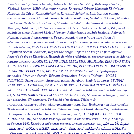
Kabelové šachty
,
Kabelschächte
,
Kabelschächte aus Kunststoff
,
Kabelzugschächte
,
Káblová komora
,
Káblové komory z plastu
,
Komorové Zekany
,
Kompozit Ek Odalar
,
Kompozit Ek Odası
,
Kunstoffschächte
,
Kunststoff-Schächte
,
Link box
,
low voltage
disconnecting boxes
,
Manhole
,
meter chamber installation
,
Modular Ek Odası
,
Modular-
Ek-Odalar
,
Moduláris Kábelaknák
,
Modüler Ek Odalar
,
Modułowa studnia kablowa
,
Muanyag Tiztitoakna
,
OSP access chamber
,
Outside plant access chamber
,
Pit
,
plastikowe
studnie kablowe
,
Plastové káblové komory
,
Polietylenowe studnie kablowe
,
Polyvault
,
Pozzetti
,
pozzetti di distribuzione
,
Pozzetti modulari per infrastrutture di reti di
telecomunicazioni
,
pozzetti modulari per reti in fibra ottica
,
pozzetti omologati telecom
,
Pozzetti Telecom
,
POZZETTO
,
POZZETTO MODULARE PER F.O
,
POZZETTO TELECOM
,
Preformed Access Chambers
,
Regards de tirage
,
Regards de tirage de fibre optique.
,
Regards de tirage Electrique
,
Regards de visite préfabriqués
,
regards ventouse et vidange
,
registro eléctrico
,
REGISTRO HAND-HOLE ELÉCTRICO MODULAR
,
REGISTRO PARA
ALUMBRADO
,
REGISTRO PARA BAJA TENSION
,
REGISTRO PARA MEDIA TENSION
,
REGISTRO TELEFONICO
,
REGISTROS ALUMBRADO
,
reinforced polypropylene
manholes
,
Réseaux d'énergie
,
Réseaux ferroviaires
,
Réseaux Télécoms
,
RÖGAR
(MENHOL)
,
Schouwputten
,
Structural access chambers
,
Studnia kablowa
,
STUDNIA
KABLOWA PLASTIKOWA
,
STUDNIA KABLOWA PLASTIKOWA ZŁOŻONA DUŻA DO
WIELU ZASTOSOWAŃ TYPU RF-SKPCV-AC-L
,
Studnie kablowe
,
studnie kablowe Typu
SK
,
STUDNIE KABLOWE Z TWORZYWA SZTUCZNEGO
,
Studnie kana|tzacyjne
,
studnie
kanalizacyjne
,
SV chambers
,
Távközlési aknaelemek
,
Télécom &
Infrastructuresautoroutières
,
telecommunication joint box
,
Telekommunikationsverteiler
,
Telekomunikacja – studnie kablowe
,
Telekomünikasyon Plastik Menholler
,
trekkekummer
,
Underground Access Chambers
,
UTX chamber
,
Vault
,
ГОРОДСКАЯ КАБЕЛЬНАЯ
КАНАЛИЗАЦИЯ
,
Кабельные колодцы (колодцы кабельной связи - ККС)
,
Колодцы
кабельные ККС
,
Колодцы кабельные телекоммуникационные
,
خطوط الأنابيب الكهربائية
غرفة تفتيش
,
غرفة تفتيش لكابلات الاتصالات
,
غرفة تفتيش
,
والاتصالات السلكية واللاسلكية
,
فتحة من بوليبروبيلان
,
غرفة تفتيش للكابلات الكهربائية
,
غرفة تفتيش للتوزيع
,
للإضاءة العمومية