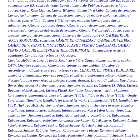
para fibras ópticas
,
caixas de passagens tipo R1
,
caixas de passagens tipo R2
,
caixas de
passagens tipo R3
,
caixas de visita
,
Caixas Iluminação Pública
,
caixas para fibras
ópticas
,
Caixas Rede Elétrica
,
Caixas Telefonia
,
Caixas TV a Cabo
,
Camara de concreto
,
Camara de hormigon
,
Cámara de inspección
,
camara de registro telefonica
,
cámara
eléctrica
,
camara fibra
,
Cámara FTTH
,
camara modular
,
Cámara para ductos
subterráneos
,
Cámara para fibra óptica
,
Cámara para telecomunicaciones
,
camara
prefabricada
,
cámara prefabricada de empalme
,
Cámara Prefabricadas ducto
,
camara
telecom
,
camara telecomunicaciones
,
Camereta de jonctionare FO
,
CAMERETE DE
ACCES MODULARE
,
cameretta
,
CĂMINE DE CANALIZARE
,
CAMINE DE VIZITARE
,
CAMINE DE VIZITARE DIN MATERIAL PLASTIC PENTRU CANALIZARE
,
CAMINE
PENTRU CABLURI ELECTRICE SI TELECOMUNICATII
,
Camine petru retele de
canalizare
,
Canalisation - Réseaux - Ouvrages
,
CanalizaçãoSubterrânea de Redes Metálicas e Fibra Óptica
,
Capac inspectie
,
catchpit
,
CATV
,
Chambre composite
,
Chambre composite travaux publics
,
Chambre de
raccordement
,
Chambre de tirage - Réseaux secs
,
CHAMBRE DE VISITE MODULAIRE
,
chambres d’équipement pour eau potable
,
chambres préfabriquées telecom
,
Chambres
thermoplastiques pour réseaux télécoms enfouis
,
drawpit
,
Drawpit Chambers
,
Duct Access
Boxes
,
duct access chamber
,
duct access chambers
,
easypit
,
Ek Odalari
,
Ek Odasi
,
Elektrik
Bacaları
,
elektrik menhol
,
Elektrik Plastik Menholler
,
Energetyka – studnie kablowe
,
ferroviaires et autoroutières
,
fibre à la maison (FTTH)
,
Fibre to the Home (FTTH)
,
Grade
Level Boxes
,
Handhole
,
Handhole for Buried Network.
,
Handhole for FTTH
,
Handhole for
FTTP
,
Highway MCX chamber
,
hydrant chambers
,
hydrant chambers or meter chamber
installation
,
Infrastructures télécoms
,
Infrastrutture per Reti a Fibra Ottica
,
Joint box
,
Junction box
,
Junction chamber
,
Kábel akna
,
kábelakna
,
Kabelbronde
,
Kabelbrønn
,
Kabelbrunn
,
Kabelkum
,
Kabelkum for optiske fiberkabler
,
Kabelkummer
,
Kabelová šachta
,
kabelové komory
,
Kabelové šachty
,
Kabelschächte
,
Kabelschächte aus Kunststoff
,
Kabelzugschächte
,
Káblová komora
,
Káblové komory z plastu
,
Komorové Zekany
,
Kompozit Ek Odalar
,
Kompozit Ek Odası
,
Kunstoffschächte
,
Kunststoff-Schächte
,
Link box
,