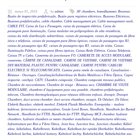
março 01, 2016
by
admin
AV chambers
,
brøndkammer
,
Brunnar
,
Buzón de inspección prefabricado
,
Buzón para registros eléctricos
,
Buzones Eléctricos
,
Buzones prefabricados
,
cable chamber
,
Cable management pit
,
Cable management vault
,
CABLE PIT
,
Caixa de Luz e Passagem
,
caixa de passagem elétrica
,
Caixa de
passagem para iluminação
,
Caixa modular em polipropileno de alta resistência
,
caixas da rede distribuição subterrânea
,
caixas de passagem
,
caixas de passagem de fibra
ótica e telefonia
,
caixas de passagem para fibras ópticas
,
caixas de passagens tipo R1
,
caixas de passagens tipo R2
,
caixas de passagens tipo R3
,
caixas de visita
,
Caixas
Iluminação Pública
,
caixas para fibras ópticas
,
Caixas Rede Elétrica
,
Caixas Telefonia
,
Caixas TV a Cabo
,
Camereta de jonctionare FO
,
CAMERETE DE ACCES MODULARE
,
cameretta
,
CĂMINE DE CANALIZARE
,
CAMINE DE VIZITARE
,
CAMINE DE VIZITARE
DIN MATERIAL PLASTIC PENTRU CANALIZARE
,
CAMINE PENTRU CABLURI
ELECTRICE SI TELECOMUNICATII
,
Camine petru retele de canalizare
,
Canalisation -
Réseaux - Ouvrages
,
CanalizaçãoSubterrânea de Redes Metálicas e Fibra Óptica
,
Capac
inspectie
,
catchpit
,
CATV
,
Chambre composite
,
Chambre composite travaux publics
,
Chambre de raccordement
,
Chambre de tirage - Réseaux secs
,
CHAMBRE DE VISITE
MODULAIRE
,
chambres d’équipement pour eau potable
,
chambres préfabriquées
telecom
,
Chambres thermoplastiques pour réseaux télécoms enfouis
,
drawpit
,
Drawpit
Chambers
,
duct access chamber
,
duct access chambers
,
easypit
,
Ek Odalari
,
Ek Odasi
,
Elektrik Bacaları
,
elektrik menhol
,
Elektrik Plastik Menholler
,
Energetyka – studnie
kablowe
,
ferroviaires et autoroutières
,
Grade Level Boxes
,
Handhole
,
Handhole for Buried
Network.
,
Handhole for FTTH
,
Handhole for FTTP
,
Highway MCX chamber
,
hydrant
chambers
,
hydrant chambers or meter chamber installation
,
Infrastructures télécoms
,
Infrastrutture per Reti a Fibra Ottica
,
Joint box
,
Junction box
,
Junction chamber
,
Kábel
akna
,
kábelakna
,
Kabelbrunn
,
Kabelkum
,
Kabelkum for optiske fiberkabler
,
Kabelkummer
,
Kabelová šachta
,
kabelové komory
,
Kabelové šachty
,
Kabelschächte
,
Kabelschächte aus