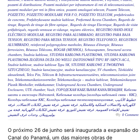
pozzetti di distribuzione
,
Pozzetti modulari per infrastrutture di reti di telecomunicazioni
,
pozzetti modulari per reti in fibra ottica
,
pozzetti omologati telecom
,
Pozzetti Telecom
,
POZZETTO
,
POZZETTO MODULARE PER F.O
,
POZZETTO TELECOM
,
prefabricados
de concreto
,
Prefabrykowane studnie kablowe
,
Preformed Access Chambers
,
Regards de
tirage
,
Regards de tirage de fibre optique.
,
Regards de tirage Electrique
,
Regards de visite
préfabriqués
,
regards ventouse et vidange
,
registro eléctrico
,
REGISTRO HAND-HOLE
ELÉCTRICO MODULAR
,
REGISTRO PARA ALUMBRADO
,
REGISTRO PARA BAJA
TENSION
,
REGISTRO PARA MEDIA TENSION
,
REGISTRO TELEFONICO
,
REGISTROS
ALUMBRADO
,
reinforced polypropylene manholes
,
Réseaux d'énergie
,
Réseaux
ferroviaires
,
Réseaux Télécoms
,
RÖGAR (MENHOL)
,
Schouwputten
,
Structural access
chambers
,
Studnia kablowa
,
STUDNIA KABLOWA PLASTIKOWA
,
STUDNIA KABLOWA
PLASTIKOWA ZŁOŻONA DUŻA DO WIELU ZASTOSOWAŃ TYPU RF-SKPCV-AC-L
,
Studnie kablowe
,
studnie kablowe Typu SK
,
STUDNIE KABLOWE Z TWORZYWA
SZTUCZNEGO
,
Studnie kana|tzacyjne
,
studnie kanalizacyjne
,
SV chambers
,
Távközlési
aknaelemek
,
Telco Pits
,
Télécom & Infrastructuresautoroutières
,
telecommunication joint
box
,
Telekommunikationsverteiler
,
Telekomunikacja – studnie kablowe
,
Telekomünikasyon
Plastik Menholler
,
trekkekummer
,
Underground Access Chambers
,
Underground
Enclosures
,
UTX chamber
,
Vault
,
ГОРОДСКАЯ КАБЕЛЬНАЯ КАНАЛИЗАЦИЯ
,
Кабелни
шахти и аксесоари Hidrostank
,
Кабельные колодцы (колодцы кабельной связи - ККС)
,
Колодцы кабельные ККС
,
Колодцы кабельные телекоммуникационные
,
خطوط الأنابيب
غرفة
,
غرفة تفتيش لكابلات الاتصالات
,
غرفة تفتيش
,
الكهربائية والاتصالات السلكية واللاسلكية
فتحة من
,
غرفة تفتيش للكابلات الكهربائية
,
غرفة تفتيش للتوزيع
,
تفتيش للإضاءة العمومية
وحدات غرف التفتيش
,
بوليبروبيلان
0 Comment
O próximo 26 de junho será inaugurada a expansão do
Canal do Panamá, um das maiores obras de