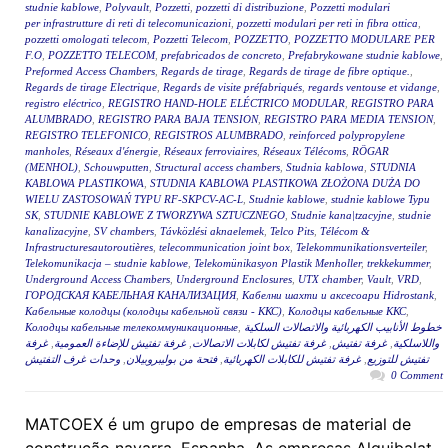
studnie kablowe
,
Polyvault
,
Pozzetti
,
pozzetti di distribuzione
,
Pozzetti modulari
per infrastrutture di reti di telecomunicazioni
,
pozzetti modulari per reti in fibra ottica
,
pozzetti omologati telecom
,
Pozzetti Telecom
,
POZZETTO
,
POZZETTO MODULARE PER
F.O
,
POZZETTO TELECOM
,
prefabricados de concreto
,
Prefabrykowane studnie kablowe
,
Preformed Access Chambers
,
Regards de tirage
,
Regards de tirage de fibre optique.
,
Regards de tirage Electrique
,
Regards de visite préfabriqués
,
regards ventouse et vidange
,
registro eléctrico
,
REGISTRO HAND-HOLE ELÉCTRICO MODULAR
,
REGISTRO PARA
ALUMBRADO
,
REGISTRO PARA BAJA TENSION
,
REGISTRO PARA MEDIA TENSION
,
REGISTRO TELEFONICO
,
REGISTROS ALUMBRADO
,
reinforced polypropylene
manholes
,
Réseaux d'énergie
,
Réseaux ferroviaires
,
Réseaux Télécoms
,
RÖGAR
(MENHOL)
,
Schouwputten
,
Structural access chambers
,
Studnia kablowa
,
STUDNIA
KABLOWA PLASTIKOWA
,
STUDNIA KABLOWA PLASTIKOWA ZŁOŻONA DUŻA DO
WIELU ZASTOSOWAŃ TYPU RF-SKPCV-AC-L
,
Studnie kablowe
,
studnie kablowe Typu
SK
,
STUDNIE KABLOWE Z TWORZYWA SZTUCZNEGO
,
Studnie kana|tzacyjne
,
studnie
kanalizacyjne
,
SV chambers
,
Távközlési aknaelemek
,
Telco Pits
,
Télécom &
Infrastructuresautoroutières
,
telecommunication joint box
,
Telekommunikationsverteiler
,
Telekomunikacja – studnie kablowe
,
Telekomünikasyon Plastik Menholler
,
trekkekummer
,
Underground Access Chambers
,
Underground Enclosures
,
UTX chamber
,
Vault
,
VRD
,
ГОРОДСКАЯ КАБЕЛЬНАЯ КАНАЛИЗАЦИЯ
,
Кабелни шахти и аксесоари Hidrostank
,
Кабельные колодцы (колодцы кабельной связи - ККС)
,
Колодцы кабельные ККС
,
Колодцы кабельные телекоммуникационные
,
خطوط الأنابيب الكهربائية والاتصالات السلكية
غرفة
,
غرفة تفتيش للإضاءة العمومية
,
غرفة تفتيش لكابلات الاتصالات
,
غرفة تفتيش
,
واللاسلكية
وحدات غرف التفتيش
,
فتحة من بوليبروبيلان
,
غرفة تفتيش للكابلات الكهربائية
,
تفتيش للتوزيع
0 Comment
MATCOEX é um grupo de empresas de material de