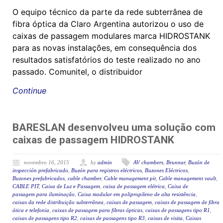
O equipo técnico da parte da rede subterrânea de
fibra óptica da Claro Argentina autorizou o uso de
caixas de passagem modulares marca HIDROSTANK
para as novas instalações, em consequência dos
resultados satisfatórios do teste realizado no ano
passado. Comunitel, o distribuidor
Continue
BARESLAN desenvolveu uma solução com
caixas de passagem HIDROSTANK
novembro 16, 2015
by
admin
AV chambers
,
Brunnar
,
Buzón de
inspección prefabricado
,
Buzón para registros eléctricos
,
Buzones Eléctricos
,
Buzones prefabricados
,
cable chamber
,
Cable management pit
,
Cable management vault
,
CABLE PIT
,
Caixa de Luz e Passagem
,
caixa de passagem elétrica
,
Caixa de
passagem para iluminação
,
Caixa modular em polipropileno de alta resistência
,
caixas da rede distribuição subterrânea
,
caixas de passagem
,
caixas de passagem de fibra
ótica e telefonia
,
caixas de passagem para fibras ópticas
,
caixas de passagens tipo R1
,
caixas de passagens tipo R2
,
caixas de passagens tipo R3
,
caixas de visita
,
Caixas