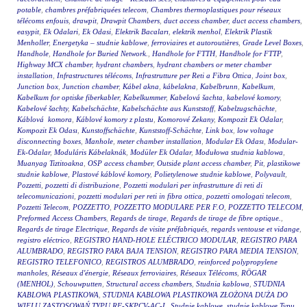
potable
,
chambres préfabriquées telecom
,
Chambres thermoplastiques pour réseaux
télécoms enfouis
,
drawpit
,
Drawpit Chambers
,
duct access chamber
,
duct access chambers
,
easypit
,
Ek Odalari
,
Ek Odasi
,
Elektrik Bacaları
,
elektrik menhol
,
Elektrik Plastik
Menholler
,
Energetyka – studnie kablowe
,
ferroviaires et autoroutières
,
Grade Level Boxes
,
Handhole
,
Handhole for Buried Network.
,
Handhole for FTTH
,
Handhole for FTTP
,
Highway MCX chamber
,
hydrant chambers
,
hydrant chambers or meter chamber
installation
,
Infrastructures télécoms
,
Infrastrutture per Reti a Fibra Ottica
,
Joint box
,
Junction box
,
Junction chamber
,
Kábel akna
,
kábelakna
,
Kabelbrunn
,
Kabelkum
,
Kabelkum for optiske fiberkabler
,
Kabelkummer
,
Kabelová šachta
,
kabelové komory
,
Kabelové šachty
,
Kabelschächte
,
Kabelschächte aus Kunststoff
,
Kabelzugschächte
,
Káblová komora
,
Káblové komory z plastu
,
Komorové Zekany
,
Kompozit Ek Odalar
,
Kompozit Ek Odası
,
Kunstoffschächte
,
Kunststoff-Schächte
,
Link box
,
low voltage
disconnecting boxes
,
Manhole
,
meter chamber installation
,
Modular Ek Odası
,
Modular-
Ek-Odalar
,
Moduláris Kábelaknák
,
Modüler Ek Odalar
,
Modułowa studnia kablowa
,
Muanyag Tiztitoakna
,
OSP access chamber
,
Outside plant access chamber
,
Pit
,
plastikowe
studnie kablowe
,
Plastové káblové komory
,
Polietylenowe studnie kablowe
,
Polyvault
,
Pozzetti
,
pozzetti di distribuzione
,
Pozzetti modulari per infrastrutture di reti di
telecomunicazioni
,
pozzetti modulari per reti in fibra ottica
,
pozzetti omologati telecom
,
Pozzetti Telecom
,
POZZETTO
,
POZZETTO MODULARE PER F.O
,
POZZETTO TELECOM
,
Preformed Access Chambers
,
Regards de tirage
,
Regards de tirage de fibre optique.
,
Regards de tirage Electrique
,
Regards de visite préfabriqués
,
regards ventouse et vidange
,
registro eléctrico
,
REGISTRO HAND-HOLE ELÉCTRICO MODULAR
,
REGISTRO PARA
ALUMBRADO
,
REGISTRO PARA BAJA TENSION
,
REGISTRO PARA MEDIA TENSION
,
REGISTRO TELEFONICO
,
REGISTROS ALUMBRADO
,
reinforced polypropylene
manholes
,
Réseaux d'énergie
,
Réseaux ferroviaires
,
Réseaux Télécoms
,
RÖGAR
(MENHOL)
,
Schouwputten
,
Structural access chambers
,
Studnia kablowa
,
STUDNIA
KABLOWA PLASTIKOWA
,
STUDNIA KABLOWA PLASTIKOWA ZŁOŻONA DUŻA DO
WIELU ZASTOSOWAŃ TYPU RF-SKPCV-AC-L
,
Studnie kablowe
,
studnie kablowe Typu