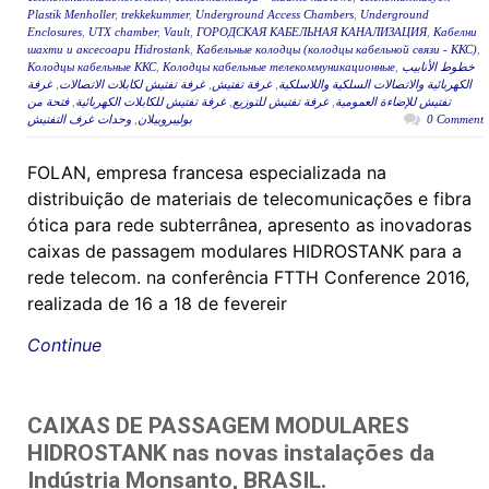
Plastik Menholler
,
trekkekummer
,
Underground Access Chambers
,
Underground
Enclosures
,
UTX chamber
,
Vault
,
ГОРОДСКАЯ КАБЕЛЬНАЯ КАНАЛИЗАЦИЯ
,
Кабелни
шахти и аксесоари Hidrostank
,
Кабельные колодцы (колодцы кабельной связи - ККС)
,
Колодцы кабельные ККС
,
Колодцы кабельные телекоммуникационные
,
خطوط الأنابيب
غرفة
,
غرفة تفتيش لكابلات الاتصالات
,
غرفة تفتيش
,
الكهربائية والاتصالات السلكية واللاسلكية
فتحة من
,
غرفة تفتيش للكابلات الكهربائية
,
غرفة تفتيش للتوزيع
,
تفتيش للإضاءة العمومية
وحدات غرف التفتيش
,
بوليبروبيلان
0 Comment
FOLAN, empresa francesa especializada na
distribuição de materiais de telecomunicações e fibra
ótica para rede subterrânea, apresento as inovadoras
caixas de passagem modulares HIDROSTANK para a
rede telecom. na conferência FTTH Conference 2016,
realizada de 16 a 18 de fevereir
Continue
CAIXAS DE PASSAGEM MODULARES
HIDROSTANK nas novas instalações da
Indústria Monsanto, BRASIL.