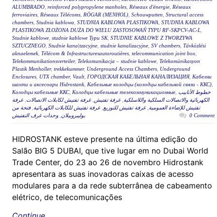
ALUMBRADO
,
reinforced polypropylene manholes
,
Réseaux d'énergie
,
Réseaux
ferroviaires
,
Réseaux Télécoms
,
RÖGAR (MENHOL)
,
Schouwputten
,
Structural access
chambers
,
Studnia kablowa
,
STUDNIA KABLOWA PLASTIKOWA
,
STUDNIA KABLOWA
PLASTIKOWA ZŁOŻONA DUŻA DO WIELU ZASTOSOWAŃ TYPU RF-SKPCV-AC-L
,
Studnie kablowe
,
studnie kablowe Typu SK
,
STUDNIE KABLOWE Z TWORZYWA
SZTUCZNEGO
,
Studnie kana|tzacyjne
,
studnie kanalizacyjne
,
SV chambers
,
Távközlési
aknaelemek
,
Télécom & Infrastructuresautoroutières
,
telecommunication joint box
,
Telekommunikationsverteiler
,
Telekomunikacja – studnie kablowe
,
Telekomünikasyon
Plastik Menholler
,
trekkekummer
,
Underground Access Chambers
,
Underground
Enclosures
,
UTX chamber
,
Vault
,
ГОРОДСКАЯ КАБЕЛЬНАЯ КАНАЛИЗАЦИЯ
,
Кабелни
шахти и аксесоари Hidrostank
,
Кабельные колодцы (колодцы кабельной связи - ККС)
,
Колодцы кабельные ККС
,
Колодцы кабельные телекоммуникационные
,
خطوط الأنابيب
غرفة
,
غرفة تفتيش لكابلات الاتصالات
,
غرفة تفتيش
,
الكهربائية والاتصالات السلكية واللاسلكية
فتحة من
,
غرفة تفتيش للكابلات الكهربائية
,
غرفة تفتيش للتوزيع
,
تفتيش للإضاءة العمومية
وحدات غرف التفتيش
,
بوليبروبيلان
0 Comment
HIDROSTANK esteve presente na última edição do
Salão BIG 5 DUBAI, que tive lugar em no Dubai World
Trade Center, do 23 ao 26 de novembro Hidrostank
apresentara as suas inovadoras caixas de acesso
modulares para a da rede subterrânea de cabeamento
elétrico, de telecomunicações
Continue