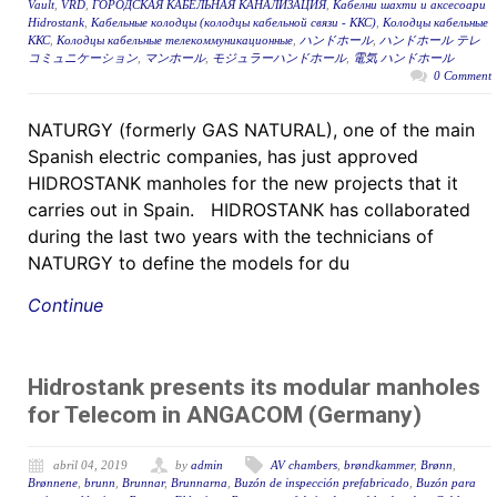
Vault
,
VRD
,
ГОРОДСКАЯ КАБЕЛЬНАЯ КАНАЛИЗАЦИЯ
,
Кабелни шахти и аксесоари
Hidrostank
,
Кабельные колодцы (колодцы кабельной связи - ККС)
,
Колодцы кабельные
ККС
,
Колодцы кабельные телекоммуникационные
,
ハンドホール
,
ハンドホール テレ
コミュニケーション
,
マンホール
,
モジュラーハンドホール
,
電気 ハンドホール
0 Comment
NATURGY (formerly GAS NATURAL), one of the main
Spanish electric companies, has just approved
HIDROSTANK manholes for the new projects that it
carries out in Spain. HIDROSTANK has collaborated
during the last two years with the technicians of
NATURGY to define the models for du
Continue
Hidrostank presents its modular manholes
for Telecom in ANGACOM (Germany)
abril 04, 2019
by
admin
AV chambers
,
brøndkammer
,
Brønn
,
Brønnene
,
brunn
,
Brunnar
,
Brunnarna
,
Buzón de inspección prefabricado
,
Buzón para