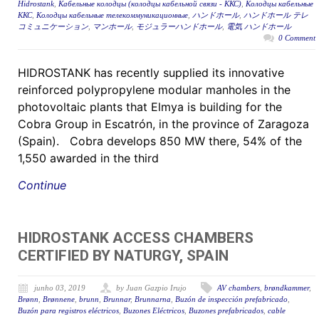
Hidrostank
,
Кабельные колодцы (колодцы кабельной связи - ККС)
,
Колодцы кабельные
ККС
,
Колодцы кабельные телекоммуникационные
,
ハンドホール
,
ハンドホール テレ
コミュニケーション
,
マンホール
,
モジュラーハンドホール
,
電気 ハンドホール
0 Comment
HIDROSTANK has recently supplied its innovative
reinforced polypropylene modular manholes in the
photovoltaic plants that Elmya is building for the
Cobra Group in Escatrón, in the province of Zaragoza
(Spain). Cobra develops 850 MW there, 54% of the
1,550 awarded in the third
Continue
HIDROSTANK ACCESS CHAMBERS
CERTIFIED BY NATURGY, SPAIN
junho 03, 2019
by Juan Gazpio Irujo
AV chambers
,
brøndkammer
,
Brønn
,
Brønnene
,
brunn
,
Brunnar
,
Brunnarna
,
Buzón de inspección prefabricado
,
Buzón para registros eléctricos
,
Buzones Eléctricos
,
Buzones prefabricados
,
cable