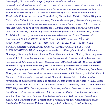
iluminação
,
Caixa modular em polipropileno de alta resistência
,
caixas da rede distribuição subterrânea
,
caixas de passagem
,
caixas de passagem de fibra
ótica e telefonia
,
caixas de passagem para fibras ópticas
,
caixas de passagens tipo R1
,
caixas de passagens tipo R2
,
caixas de passagens tipo R3
,
caixas de visita
,
Caixas
Iluminação Pública
,
caixas para fibras ópticas
,
Caixas Rede Elétrica
,
Caixas Telefonia
,
Caixas TV a Cabo
,
Camara de concreto
,
Camara de hormigon
,
Cámara de inspección
,
camara de registro telefonica
,
cámara eléctrica
,
camara fibra
,
Cámara FTTH
,
camara
modular
,
Cámara para ductos subterráneos
,
Cámara para fibra óptica
,
Cámara para
telecomunicaciones
,
camara prefabricada
,
cámara prefabricada de empalme
,
Cámara
Prefabricadas ducto
,
camara telecom
,
camara telecomunicaciones
,
Camereta de
jonctionare FO
,
CAMERETE DE ACCES MODULARE
,
cameretta
,
CĂMINE DE
CANALIZARE
,
CAMINE DE VIZITARE
,
CAMINE DE VIZITARE DIN MATERIAL
PLASTIC PENTRU CANALIZARE
,
CAMINE PENTRU CABLURI ELECTRICE
SI TELECOMUNICATII
,
Camine petru retele de canalizare
,
Canalisation - Réseaux -
Ouvrages
,
CanalizaçãoSubterrânea de Redes Metálicas e Fibra Óptica
,
Capac inspectie
,
catchpit
,
CATV
,
Chambre composite
,
Chambre composite travaux publics
,
Chambre de
raccordement
,
Chambre de tirage - Réseaux secs
,
CHAMBRE DE VISITE MODULAIRE
,
chambres d’équipement pour eau potable
,
chambres préfabriquées telecom
,
Chambres
thermoplastiques pour réseaux télécoms enfouis
,
drawpit
,
Drawpit Chambers
,
Duct Access
Boxes
,
duct access chamber
,
duct access chambers
,
easypit
,
Ek Odalari
,
Ek Odasi
,
Elektrik
Bacaları
,
elektrik menhol
,
Elektrik Plastik Menholler
,
Energetyka – studnie kablowe
,
ferroviaires et autoroutières
,
fibre à la maison (FTTH)
,
Fibre to the Home (FTTH)
,
Grade
Level Boxes
,
Handhole
,
Handhole for Buried Network.
,
Handhole for FTTH
,
Handhole for
FTTP
,
Highway MCX chamber
,
hydrant chambers
,
hydrant chambers or meter chamber
installation
,
Infrastructures télécoms
,
Infrastrutture per Reti a Fibra Ottica
,
Joint box
,
Junction box
,
Junction chamber
,
Kábel akna
,
kábelakna
,
Kabelbronde
,
Kabelbrønn
,
Kabelbrunn
,
Kabelbrunnar
,
kabelbrunnar för fiber
,
Kabelkum
,
Kabelkum for optiske
fiberkabler
,
Kabelkummer
,
Kabelová šachta
,
kabelové komory
,
Kabelové šachty
,