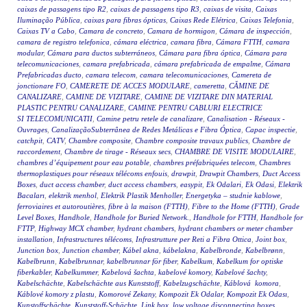
caixas de passagens tipo R2
,
caixas de passagens tipo R3
,
caixas de visita
,
Caixas
Iluminação Pública
,
caixas para fibras ópticas
,
Caixas Rede Elétrica
,
Caixas Telefonia
,
Caixas TV a Cabo
,
Camara de concreto
,
Camara de hormigon
,
Cámara de inspección
,
camara de registro telefonica
,
cámara eléctrica
,
camara fibra
,
Cámara FTTH
,
camara
modular
,
Cámara para ductos subterráneos
,
Cámara para fibra óptica
,
Cámara para
telecomunicaciones
,
camara prefabricada
,
cámara prefabricada de empalme
,
Cámara
Prefabricadas ducto
,
camara telecom
,
camara telecomunicaciones
,
Camereta de
jonctionare FO
,
CAMERETE DE ACCES MODULARE
,
cameretta
,
CĂMINE DE
CANALIZARE
,
CAMINE DE VIZITARE
,
CAMINE DE VIZITARE DIN MATERIAL
PLASTIC PENTRU CANALIZARE
,
CAMINE PENTRU CABLURI ELECTRICE
SI TELECOMUNICATII
,
Camine petru retele de canalizare
,
Canalisation - Réseaux -
Ouvrages
,
CanalizaçãoSubterrânea de Redes Metálicas e Fibra Óptica
,
Capac inspectie
,
catchpit
,
CATV
,
Chambre composite
,
Chambre composite travaux publics
,
Chambre de
raccordement
,
Chambre de tirage - Réseaux secs
,
CHAMBRE DE VISITE MODULAIRE
,
chambres d’équipement pour eau potable
,
chambres préfabriquées telecom
,
Chambres
thermoplastiques pour réseaux télécoms enfouis
,
drawpit
,
Drawpit Chambers
,
Duct Access
Boxes
,
duct access chamber
,
duct access chambers
,
easypit
,
Ek Odalari
,
Ek Odasi
,
Elektrik
Bacaları
,
elektrik menhol
,
Elektrik Plastik Menholler
,
Energetyka – studnie kablowe
,
ferroviaires et autoroutières
,
fibre à la maison (FTTH)
,
Fibre to the Home (FTTH)
,
Grade
Level Boxes
,
Handhole
,
Handhole for Buried Network.
,
Handhole for FTTH
,
Handhole for
FTTP
,
Highway MCX chamber
,
hydrant chambers
,
hydrant chambers or meter chamber
installation
,
Infrastructures télécoms
,
Infrastrutture per Reti a Fibra Ottica
,
Joint box
,
Junction box
,
Junction chamber
,
Kábel akna
,
kábelakna
,
Kabelbronde
,
Kabelbrønn
,
Kabelbrunn
,
Kabelbrunnar
,
kabelbrunnar för fiber
,
Kabelkum
,
Kabelkum for optiske
fiberkabler
,
Kabelkummer
,
Kabelová šachta
,
kabelové komory
,
Kabelové šachty
,
Kabelschächte
,
Kabelschächte aus Kunststoff
,
Kabelzugschächte
,
Káblová komora
,
Káblové komory z plastu
,
Komorové Zekany
,
Kompozit Ek Odalar
,
Kompozit Ek Odası
,
Kunstoffschächte
,
Kunststoff-Schächte
,
Link box
,
low voltage disconnecting boxes
,