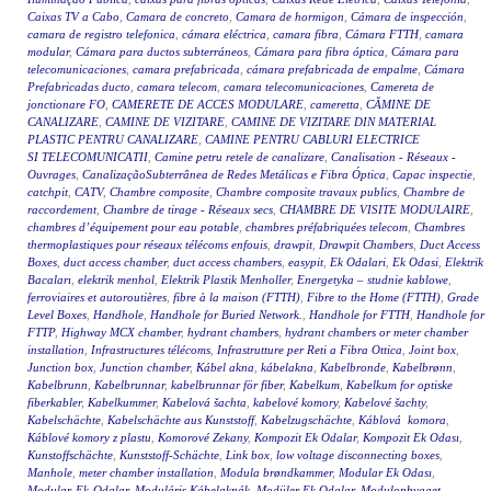
Caixas TV a Cabo
,
Camara de concreto
,
Camara de hormigon
,
Cámara de inspección
,
camara de registro telefonica
,
cámara eléctrica
,
camara fibra
,
Cámara FTTH
,
camara
modular
,
Cámara para ductos subterráneos
,
Cámara para fibra óptica
,
Cámara para
telecomunicaciones
,
camara prefabricada
,
cámara prefabricada de empalme
,
Cámara
Prefabricadas ducto
,
camara telecom
,
camara telecomunicaciones
,
Camereta de
jonctionare FO
,
CAMERETE DE ACCES MODULARE
,
cameretta
,
CĂMINE DE
CANALIZARE
,
CAMINE DE VIZITARE
,
CAMINE DE VIZITARE DIN MATERIAL
PLASTIC PENTRU CANALIZARE
,
CAMINE PENTRU CABLURI ELECTRICE
SI TELECOMUNICATII
,
Camine petru retele de canalizare
,
Canalisation - Réseaux -
Ouvrages
,
CanalizaçãoSubterrânea de Redes Metálicas e Fibra Óptica
,
Capac inspectie
,
catchpit
,
CATV
,
Chambre composite
,
Chambre composite travaux publics
,
Chambre de
raccordement
,
Chambre de tirage - Réseaux secs
,
CHAMBRE DE VISITE MODULAIRE
,
chambres d’équipement pour eau potable
,
chambres préfabriquées telecom
,
Chambres
thermoplastiques pour réseaux télécoms enfouis
,
drawpit
,
Drawpit Chambers
,
Duct Access
Boxes
,
duct access chamber
,
duct access chambers
,
easypit
,
Ek Odalari
,
Ek Odasi
,
Elektrik
Bacaları
,
elektrik menhol
,
Elektrik Plastik Menholler
,
Energetyka – studnie kablowe
,
ferroviaires et autoroutières
,
fibre à la maison (FTTH)
,
Fibre to the Home (FTTH)
,
Grade
Level Boxes
,
Handhole
,
Handhole for Buried Network.
,
Handhole for FTTH
,
Handhole for
FTTP
,
Highway MCX chamber
,
hydrant chambers
,
hydrant chambers or meter chamber
installation
,
Infrastructures télécoms
,
Infrastrutture per Reti a Fibra Ottica
,
Joint box
,
Junction box
,
Junction chamber
,
Kábel akna
,
kábelakna
,
Kabelbronde
,
Kabelbrønn
,
Kabelbrunn
,
Kabelbrunnar
,
kabelbrunnar för fiber
,
Kabelkum
,
Kabelkum for optiske
fiberkabler
,
Kabelkummer
,
Kabelová šachta
,
kabelové komory
,
Kabelové šachty
,
Kabelschächte
,
Kabelschächte aus Kunststoff
,
Kabelzugschächte
,
Káblová komora
,
Káblové komory z plastu
,
Komorové Zekany
,
Kompozit Ek Odalar
,
Kompozit Ek Odası
,
Kunstoffschächte
,
Kunststoff-Schächte
,
Link box
,
low voltage disconnecting boxes
,
Manhole
,
meter chamber installation
,
Modula brøndkammer
,
Modular Ek Odası
,
Modular-Ek-Odalar
,
Moduláris Kábelaknák
,
Modüler Ek Odalar
,
Modulopbygget