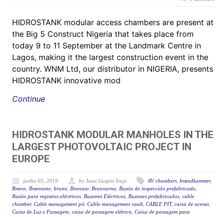
HIDROSTANK modular access chambers are present at
the Big 5 Construct Nigeria that takes place from
today 9 to 11 September at the Landmark Centre in
Lagos, making it the largest construction event in the
country. WNM Ltd, our distributor in NIGERIA, presents
HIDROSTANK innovative mod
Continue
HIDROSTANK MODULAR MANHOLES IN THE
LARGEST PHOTOVOLTAIC PROJECT IN
EUROPE
junho 03, 2019
by Juan Gazpio Irujo
AV chambers
,
brøndkammer
,
Brønn
,
Brønnene
,
brunn
,
Brunnar
,
Brunnarna
,
Buzón de inspección prefabricado
,
Buzón para registros eléctricos
,
Buzones Eléctricos
,
Buzones prefabricados
,
cable
chamber
,
Cable management pit
,
Cable management vault
,
CABLE PIT
,
caixa de acesso
,
Caixa de Luz e Passagem
,
caixa de passagem elétrica
,
Caixa de passagem para