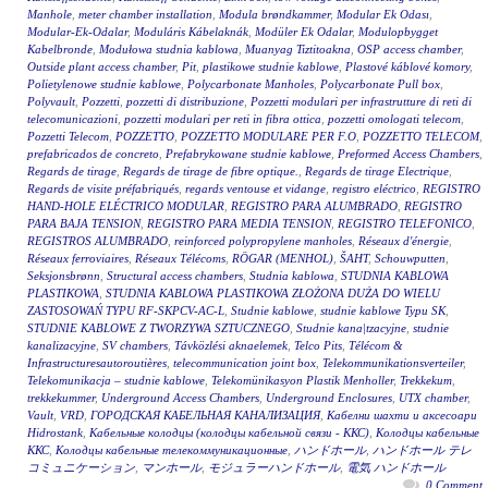
Manhole
,
meter chamber installation
,
Modula brøndkammer
,
Modular Ek Odası
,
Modular-Ek-Odalar
,
Moduláris Kábelaknák
,
Modüler Ek Odalar
,
Modulopbygget
Kabelbronde
,
Modułowa studnia kablowa
,
Muanyag Tiztitoakna
,
OSP access chamber
,
Outside plant access chamber
,
Pit
,
plastikowe studnie kablowe
,
Plastové káblové komory
,
Polietylenowe studnie kablowe
,
Polycarbonate Manholes
,
Polycarbonate Pull box
,
Polyvault
,
Pozzetti
,
pozzetti di distribuzione
,
Pozzetti modulari per infrastrutture di reti di
telecomunicazioni
,
pozzetti modulari per reti in fibra ottica
,
pozzetti omologati telecom
,
Pozzetti Telecom
,
POZZETTO
,
POZZETTO MODULARE PER F.O
,
POZZETTO TELECOM
,
prefabricados de concreto
,
Prefabrykowane studnie kablowe
,
Preformed Access Chambers
,
Regards de tirage
,
Regards de tirage de fibre optique.
,
Regards de tirage Electrique
,
Regards de visite préfabriqués
,
regards ventouse et vidange
,
registro eléctrico
,
REGISTRO
HAND-HOLE ELÉCTRICO MODULAR
,
REGISTRO PARA ALUMBRADO
,
REGISTRO
PARA BAJA TENSION
,
REGISTRO PARA MEDIA TENSION
,
REGISTRO TELEFONICO
,
REGISTROS ALUMBRADO
,
reinforced polypropylene manholes
,
Réseaux d'énergie
,
Réseaux ferroviaires
,
Réseaux Télécoms
,
RÖGAR (MENHOL)
,
ŠAHT
,
Schouwputten
,
Seksjonsbrønn
,
Structural access chambers
,
Studnia kablowa
,
STUDNIA KABLOWA
PLASTIKOWA
,
STUDNIA KABLOWA PLASTIKOWA ZŁOŻONA DUŻA DO WIELU
ZASTOSOWAŃ TYPU RF-SKPCV-AC-L
,
Studnie kablowe
,
studnie kablowe Typu SK
,
STUDNIE KABLOWE Z TWORZYWA SZTUCZNEGO
,
Studnie kana|tzacyjne
,
studnie
kanalizacyjne
,
SV chambers
,
Távközlési aknaelemek
,
Telco Pits
,
Télécom &
Infrastructuresautoroutières
,
telecommunication joint box
,
Telekommunikationsverteiler
,
Telekomunikacja – studnie kablowe
,
Telekomünikasyon Plastik Menholler
,
Trekkekum
,
trekkekummer
,
Underground Access Chambers
,
Underground Enclosures
,
UTX chamber
,
Vault
,
VRD
,
ГОРОДСКАЯ КАБЕЛЬНАЯ КАНАЛИЗАЦИЯ
,
Кабелни шахти и аксесоари
Hidrostank
,
Кабельные колодцы (колодцы кабельной связи - ККС)
,
Колодцы кабельные
ККС
,
Колодцы кабельные телекоммуникационные
,
ハンドホール
,
ハンドホール テレ
コミュニケーション
,
マンホール
,
モジュラーハンドホール
,
電気 ハンドホール
0 Comment