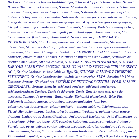
Becken und Kanäle
,
Schwenk-Strahl-Reiniger
,
Schwimmklappe
,
Schwingrechen
,
Screening
& Water Treatment
,
Seksjonsbrønn
,
Sistema Modular de Infiltración
,
sistemas de limpieza
autobasculantes
,
sistemas de limpieza basculantes
,
Sistemas de limpieza por clapetas
,
Sistemas de limpieza por compuertas
,
Sistemas de limpieza por vacío
,
sisteme de infiltratie
,
Sita gęste
,
sito wychyłowe
,
skrzynek rozsączających
,
Skrzynki retencyjno - rozsączające
,
Skrzynki rozsączające
,
Soakaway attenuation units
,
Soakaway Modules
,
sokaway bobex
,
Spłukiwanie wychyłowe –ruchome
,
Spülkippen
,
Stauklappe
,
Storm attenuation
,
Storm
Cells
,
Storm overflow Screen
,
Storm Tank & Sewer Cleansing
,
STORM WATER
RETENTION TANKS
,
StormCrates
,
stormscreen
,
stormtank
,
Stormwater
,
Stormwater
attenuation
,
Stormwater discharge systems and combined sewer overflows
,
Stormwater
infiltration
,
Stormwater Management Solutions
,
STORMWATER TANKS
,
Structural access
chambers
,
Structure nid d’abeilles
,
Structures de infiltration modulaires
,
Structures de
rétention modulaires
,
Studnia kablowa
,
STUDNIA KABLOWA PLASTIKOWA
,
STUDNIA
KABLOWA PLASTIKOWA ZŁOŻONA DUŻA DO WIELU ZASTOSOWAŃ TYPU RF-SKPCV-
AC-L
,
Studnie kablowe
,
studnie kablowe Typu SK
,
STUDNIE KABLOWE Z TWORZYWA
SZTUCZNEGO
,
Studnie kana|tzacyjne
,
studnie kanalizacyjne
,
SUDS
,
Sustainable Urban
Drainage Systems
,
SV chambers
,
SYSTÈME DE NETTOYAGE CENTRAL POUR BASSINS
CIRCULAIRES.
,
Systemy drenażu
,
szikkasztó rendszer
,
szikkasztó rendszerek
,
szikkasztórendszer
,
Tamices
,
Tamis de déversoir
,
Tamiz
,
Tanc de tempesta
,
tanc de
tempestes
,
Tanques de tormenta
,
Tauchwände
,
Távközlési aknaelemek
,
Telco Pits
,
Télécom & Infrastructuresautoroutières
,
telecommunication joint box
,
Telekommunikationsverteiler
,
Telekomunikacja – studnie kablowe
,
Telekomünikasyon
Plastik Menholler
,
tipping bucket
,
tolva basculante
,
Trekkekum
,
trekkekummer
,
trincee
drenanti
,
Underground Access Chambers
,
Underground Enclosures
,
Unité d'infiltration ou
de stockage
,
Urban drainage
,
UTX chamber
,
Uzbrojenie przelewów
,
valvole di ritegno
,
Valvula tipo pinza
,
valvula vortice
,
valvulas pico pato
,
válvulas reguladoras de caudal
,
valvulas vortex
,
Vanne
,
Vault
,
vertedouro de transbordamento
,
Visszatorlódás-csappantyú
,
Visszatorlódás-gátlók
,
volquete
,
vortex
,
Vortex Flow Control
,
VRD
,
výkyvné česle
,
Výkyvný