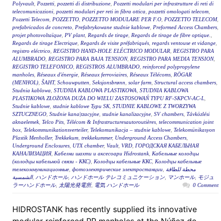
Polyvault
,
Pozzetti
,
pozzetti di distribuzione
,
Pozzetti modulari per infrastrutture di reti di
telecomunicazioni
,
pozzetti modulari per reti in fibra ottica
,
pozzetti omologati telecom
,
Pozzetti Telecom
,
POZZETTO
,
POZZETTO MODULARE PER F.O
,
POZZETTO TELECOM
,
prefabricados de concreto
,
Prefabrykowane studnie kablowe
,
Preformed Access Chambers
,
projet photovoltaïque
,
PV plant
,
Regards de tirage
,
Regards de tirage de fibre optique.
,
Regards de tirage Electrique
,
Regards de visite préfabriqués
,
regards ventouse et vidange
,
registro eléctrico
,
REGISTRO HAND-HOLE ELÉCTRICO MODULAR
,
REGISTRO PARA
ALUMBRADO
,
REGISTRO PARA BAJA TENSION
,
REGISTRO PARA MEDIA TENSION
,
REGISTRO TELEFONICO
,
REGISTROS ALUMBRADO
,
reinforced polypropylene
manholes
,
Réseaux d'énergie
,
Réseaux ferroviaires
,
Réseaux Télécoms
,
RÖGAR
(MENHOL)
,
ŠAHT
,
Schouwputten
,
Seksjonsbrønn
,
solar farm
,
Structural access chambers
,
Studnia kablowa
,
STUDNIA KABLOWA PLASTIKOWA
,
STUDNIA KABLOWA
PLASTIKOWA ZŁOŻONA DUŻA DO WIELU ZASTOSOWAŃ TYPU RF-SKPCV-AC-L
,
Studnie kablowe
,
studnie kablowe Typu SK
,
STUDNIE KABLOWE Z TWORZYWA
SZTUCZNEGO
,
Studnie kana|tzacyjne
,
studnie kanalizacyjne
,
SV chambers
,
Távközlési
aknaelemek
,
Telco Pits
,
Télécom & Infrastructuresautoroutières
,
telecommunication joint
box
,
Telekommunikationsverteiler
,
Telekomunikacja – studnie kablowe
,
Telekomünikasyon
Plastik Menholler
,
Trekkekum
,
trekkekummer
,
Underground Access Chambers
,
Underground Enclosures
,
UTX chamber
,
Vault
,
VRD
,
ГОРОДСКАЯ КАБЕЛЬНАЯ
КАНАЛИЗАЦИЯ
,
Кабелни шахти и аксесоари Hidrostank
,
Кабельные колодцы
(колодцы кабельной связи - ККС)
,
Колодцы кабельные ККС
,
Колодцы кабельные
телекоммуникационные
,
фотоэлектрические электростанции
,
محطة للطاقة
الشمسية
,
ハンドホール
,
ハンドホール テレコミュニケーション
,
マンホール
,
モジュ
ラーハンドホール
,
太陽光発電所
,
電気 ハンドホール
0 Comment
HIDROSTANK has recently supplied its innovative