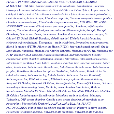
PLASTIC PENTRU CANALIZARE
,
CAMINE PENTRU CABLURI ELECTRICE
SI TELECOMUNICATII
,
Camine petru retele de canalizare
,
Canalisation - Réseaux -
Ouvrages
,
CanalizaçãoSubterrânea de Redes Metálicas e Fibra Óptica
,
Capac inspectie
,
catchpit
,
CATV
,
Central fotovoltaica
,
centrale electrice fotovoltaice
,
centrale fotovoltaica
,
Centrale solaire photovoltaïque
,
Chambre composite
,
Chambre composite travaux publics
,
Chambre de raccordement
,
Chambre de tirage - Réseaux secs
,
CHAMBRE DE VISITE
MODULAIRE
,
chambres d’équipement pour eau potable
,
chambres préfabriquées
telecom
,
Chambres thermoplastiques pour réseaux télécoms enfouis
,
drawpit
,
Drawpit
Chambers
,
Duct Access Boxes
,
duct access chamber
,
duct access chambers
,
easypit
,
Ek
Odalari
,
Ek Odasi
,
Elektrik Bacaları
,
elektrik menhol
,
Elektrik Plastik Menholler
,
elektrownię fotowoltaiczną
,
Energetyka – studnie kablowe
,
ferroviaires et autoroutières
,
fibre à la maison (FTTH)
,
Fibre to the Home (FTTH)
,
fotovoltaik enerji santrali
,
Grade
Level Boxes
,
Handhole
,
Handhole for Buried Network.
,
Handhole for FTTH
,
Handhole for
FTTP
,
Highway MCX chamber
,
Huerta fotovolataica
,
hydrant chambers
,
hydrant
chambers or meter chamber installation
,
impianti fotovoltaici
,
Infrastructures télécoms
,
Infrastrutture per Reti a Fibra Ottica
,
Joint box
,
Junction box
,
Junction chamber
,
Kábel
akna
,
kábelakna
,
Kabelbronde
,
Kabelbrønn
,
Kabelbrunn
,
Kabelbrunnar
,
kabelbrunnar
för fiber
,
Kabelkum
,
Kabelkum for optiske fiberkabler
,
Kabelkummer
,
Kabelová šachta
,
kabelové komory
,
Kabelové šachty
,
Kabelschächte
,
Kabelschächte aus Kunststoff
,
Kabelzugschächte
,
Káblová komora
,
Káblové komory z plastu
,
Komorové Zekany
,
Kompozit Ek Odalar
,
Kompozit Ek Odası
,
Kunstoffschächte
,
Kunststoff-Schächte
,
Link box
,
low voltage disconnecting boxes
,
Manhole
,
meter chamber installation
,
Modula
brøndkammer
,
Modular Ek Odası
,
Modular-Ek-Odalar
,
Moduláris Kábelaknák
,
Modüler
Ek Odalar
,
Modulopbygget Kabelbronde
,
Modułowa studnia kablowa
,
Muanyag
Tiztitoakna
,
OSP access chamber
,
Outside plant access chamber
,
photovoltaic solar
power plant
,
Photovoltaik-Kraftwerkشبكات الصرف الصحي
,
Pit
,
PLANTA
FOTOVOLTAICA
,
planta solar
,
plastikowe studnie kablowe
,
Plastové káblové komory
,
Polietylenowe studnie kablowe
,
Polycarbonate Manholes
,
Polycarbonate Pull box
,