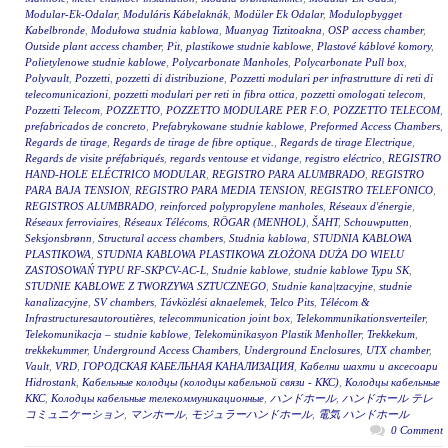
Modular-Ek-Odalar
,
Moduláris Kábelaknák
,
Modüler Ek Odalar
,
Modulopbygget
Kabelbronde
,
Modułowa studnia kablowa
,
Muanyag Tiztitoakna
,
OSP access chamber
,
Outside plant access chamber
,
Pit
,
plastikowe studnie kablowe
,
Plastové káblové komory
,
Polietylenowe studnie kablowe
,
Polycarbonate Manholes
,
Polycarbonate Pull box
,
Polyvault
,
Pozzetti
,
pozzetti di distribuzione
,
Pozzetti modulari per infrastrutture di reti di
telecomunicazioni
,
pozzetti modulari per reti in fibra ottica
,
pozzetti omologati telecom
,
Pozzetti Telecom
,
POZZETTO
,
POZZETTO MODULARE PER F.O
,
POZZETTO TELECOM
,
prefabricados de concreto
,
Prefabrykowane studnie kablowe
,
Preformed Access Chambers
,
Regards de tirage
,
Regards de tirage de fibre optique.
,
Regards de tirage Electrique
,
Regards de visite préfabriqués
,
regards ventouse et vidange
,
registro eléctrico
,
REGISTRO
HAND-HOLE ELÉCTRICO MODULAR
,
REGISTRO PARA ALUMBRADO
,
REGISTRO
PARA BAJA TENSION
,
REGISTRO PARA MEDIA TENSION
,
REGISTRO TELEFONICO
,
REGISTROS ALUMBRADO
,
reinforced polypropylene manholes
,
Réseaux d'énergie
,
Réseaux ferroviaires
,
Réseaux Télécoms
,
RÖGAR (MENHOL)
,
ŠAHT
,
Schouwputten
,
Seksjonsbrønn
,
Structural access chambers
,
Studnia kablowa
,
STUDNIA KABLOWA
PLASTIKOWA
,
STUDNIA KABLOWA PLASTIKOWA ZŁOŻONA DUŻA DO WIELU
ZASTOSOWAŃ TYPU RF-SKPCV-AC-L
,
Studnie kablowe
,
studnie kablowe Typu SK
,
STUDNIE KABLOWE Z TWORZYWA SZTUCZNEGO
,
Studnie kana|tzacyjne
,
studnie
kanalizacyjne
,
SV chambers
,
Távközlési aknaelemek
,
Telco Pits
,
Télécom &
Infrastructuresautoroutières
,
telecommunication joint box
,
Telekommunikationsverteiler
,
Telekomunikacja – studnie kablowe
,
Telekomünikasyon Plastik Menholler
,
Trekkekum
,
trekkekummer
,
Underground Access Chambers
,
Underground Enclosures
,
UTX chamber
,
Vault
,
VRD
,
ГОРОДСКАЯ КАБЕЛЬНАЯ КАНАЛИЗАЦИЯ
,
Кабелни шахти и аксесоари
Hidrostank
,
Кабельные колодцы (колодцы кабельной связи - ККС)
,
Колодцы кабельные
ККС
,
Колодцы кабельные телекоммуникационные
,
ハンドホール
,
ハンドホール テレ
コミュニケーション
,
マンホール
,
モジュラーハンドホール
,
電気 ハンドホール
0 Comment