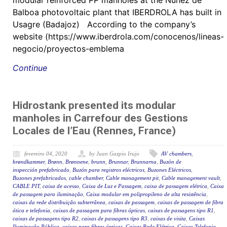
modular reinforced PP manholes at the Núñez de
Balboa photovoltaic plant that IBERDROLA has built in
Usagre (Badajoz) According to the company’s
website (https://www.iberdrola.com/conocenos/lineas-
negocio/proyectos-emblema
Continue
Hidrostank presented its modular
manholes in Carrefour des Gestions
Locales de l’Eau (Rennes, France)
fevereiro 04, 2020
by Juan Gazpio Irujo
AV chambers
,
brøndkammer
,
Brønn
,
Brønnene
,
brunn
,
Brunnar
,
Brunnarna
,
Buzón de
inspección prefabricado
,
Buzón para registros eléctricos
,
Buzones Eléctricos
,
Buzones prefabricados
,
cable chamber
,
Cable management pit
,
Cable management vault
,
CABLE PIT
,
caixa de acesso
,
Caixa de Luz e Passagem
,
caixa de passagem elétrica
,
Caixa
de passagem para iluminação
,
Caixa modular em polipropileno de alta resistência
,
caixas da rede distribuição subterrânea
,
caixas de passagem
,
caixas de passagem de fibra
ótica e telefonia
,
caixas de passagem para fibras ópticas
,
caixas de passagens tipo R1
,
caixas de passagens tipo R2
,
caixas de passagens tipo R3
,
caixas de visita
,
Caixas
Iluminação Pública
,
caixas para fibras ópticas
,
Caixas Rede Elétrica
,
Caixas Telefonia
,