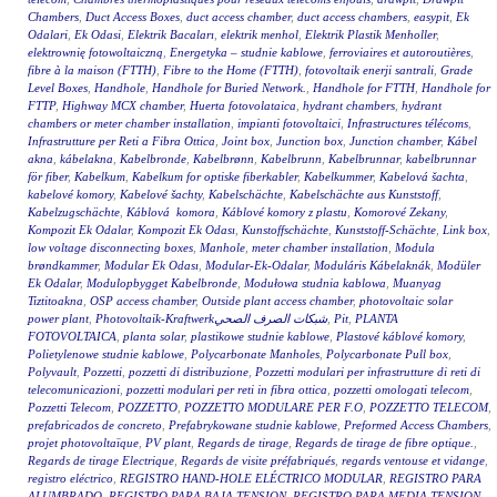
Chambers
,
Duct Access Boxes
,
duct access chamber
,
duct access chambers
,
easypit
,
Ek
Odalari
,
Ek Odasi
,
Elektrik Bacaları
,
elektrik menhol
,
Elektrik Plastik Menholler
,
elektrownię fotowoltaiczną
,
Energetyka – studnie kablowe
,
ferroviaires et autoroutières
,
fibre à la maison (FTTH)
,
Fibre to the Home (FTTH)
,
fotovoltaik enerji santrali
,
Grade
Level Boxes
,
Handhole
,
Handhole for Buried Network.
,
Handhole for FTTH
,
Handhole for
FTTP
,
Highway MCX chamber
,
Huerta fotovolataica
,
hydrant chambers
,
hydrant
chambers or meter chamber installation
,
impianti fotovoltaici
,
Infrastructures télécoms
,
Infrastrutture per Reti a Fibra Ottica
,
Joint box
,
Junction box
,
Junction chamber
,
Kábel
akna
,
kábelakna
,
Kabelbronde
,
Kabelbrønn
,
Kabelbrunn
,
Kabelbrunnar
,
kabelbrunnar
för fiber
,
Kabelkum
,
Kabelkum for optiske fiberkabler
,
Kabelkummer
,
Kabelová šachta
,
kabelové komory
,
Kabelové šachty
,
Kabelschächte
,
Kabelschächte aus Kunststoff
,
Kabelzugschächte
,
Káblová komora
,
Káblové komory z plastu
,
Komorové Zekany
,
Kompozit Ek Odalar
,
Kompozit Ek Odası
,
Kunstoffschächte
,
Kunststoff-Schächte
,
Link box
,
low voltage disconnecting boxes
,
Manhole
,
meter chamber installation
,
Modula
brøndkammer
,
Modular Ek Odası
,
Modular-Ek-Odalar
,
Moduláris Kábelaknák
,
Modüler
Ek Odalar
,
Modulopbygget Kabelbronde
,
Modułowa studnia kablowa
,
Muanyag
Tiztitoakna
,
OSP access chamber
,
Outside plant access chamber
,
photovoltaic solar
power plant
,
Photovoltaik-Kraftwerkشبكات الصرف الصحي
,
Pit
,
PLANTA
FOTOVOLTAICA
,
planta solar
,
plastikowe studnie kablowe
,
Plastové káblové komory
,
Polietylenowe studnie kablowe
,
Polycarbonate Manholes
,
Polycarbonate Pull box
,
Polyvault
,
Pozzetti
,
pozzetti di distribuzione
,
Pozzetti modulari per infrastrutture di reti di
telecomunicazioni
,
pozzetti modulari per reti in fibra ottica
,
pozzetti omologati telecom
,
Pozzetti Telecom
,
POZZETTO
,
POZZETTO MODULARE PER F.O
,
POZZETTO TELECOM
,
prefabricados de concreto
,
Prefabrykowane studnie kablowe
,
Preformed Access Chambers
,
projet photovoltaïque
,
PV plant
,
Regards de tirage
,
Regards de tirage de fibre optique.
,
Regards de tirage Electrique
,
Regards de visite préfabriqués
,
regards ventouse et vidange
,
registro eléctrico
,
REGISTRO HAND-HOLE ELÉCTRICO MODULAR
,
REGISTRO PARA
ALUMBRADO
,
REGISTRO PARA BAJA TENSION
,
REGISTRO PARA MEDIA TENSION
,