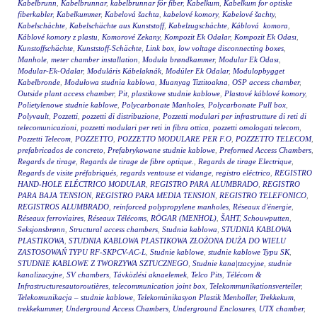
Kabelbrunn
,
Kabelbrunnar
,
kabelbrunnar för fiber
,
Kabelkum
,
Kabelkum for optiske
fiberkabler
,
Kabelkummer
,
Kabelová šachta
,
kabelové komory
,
Kabelové šachty
,
Kabelschächte
,
Kabelschächte aus Kunststoff
,
Kabelzugschächte
,
Káblová komora
,
Káblové komory z plastu
,
Komorové Zekany
,
Kompozit Ek Odalar
,
Kompozit Ek Odası
,
Kunstoffschächte
,
Kunststoff-Schächte
,
Link box
,
low voltage disconnecting boxes
,
Manhole
,
meter chamber installation
,
Modula brøndkammer
,
Modular Ek Odası
,
Modular-Ek-Odalar
,
Moduláris Kábelaknák
,
Modüler Ek Odalar
,
Modulopbygget
Kabelbronde
,
Modułowa studnia kablowa
,
Muanyag Tiztitoakna
,
OSP access chamber
,
Outside plant access chamber
,
Pit
,
plastikowe studnie kablowe
,
Plastové káblové komory
,
Polietylenowe studnie kablowe
,
Polycarbonate Manholes
,
Polycarbonate Pull box
,
Polyvault
,
Pozzetti
,
pozzetti di distribuzione
,
Pozzetti modulari per infrastrutture di reti di
telecomunicazioni
,
pozzetti modulari per reti in fibra ottica
,
pozzetti omologati telecom
,
Pozzetti Telecom
,
POZZETTO
,
POZZETTO MODULARE PER F.O
,
POZZETTO TELECOM
,
prefabricados de concreto
,
Prefabrykowane studnie kablowe
,
Preformed Access Chambers
,
Regards de tirage
,
Regards de tirage de fibre optique.
,
Regards de tirage Electrique
,
Regards de visite préfabriqués
,
regards ventouse et vidange
,
registro eléctrico
,
REGISTRO
HAND-HOLE ELÉCTRICO MODULAR
,
REGISTRO PARA ALUMBRADO
,
REGISTRO
PARA BAJA TENSION
,
REGISTRO PARA MEDIA TENSION
,
REGISTRO TELEFONICO
,
REGISTROS ALUMBRADO
,
reinforced polypropylene manholes
,
Réseaux d'énergie
,
Réseaux ferroviaires
,
Réseaux Télécoms
,
RÖGAR (MENHOL)
,
ŠAHT
,
Schouwputten
,
Seksjonsbrønn
,
Structural access chambers
,
Studnia kablowa
,
STUDNIA KABLOWA
PLASTIKOWA
,
STUDNIA KABLOWA PLASTIKOWA ZŁOŻONA DUŻA DO WIELU
ZASTOSOWAŃ TYPU RF-SKPCV-AC-L
,
Studnie kablowe
,
studnie kablowe Typu SK
,
STUDNIE KABLOWE Z TWORZYWA SZTUCZNEGO
,
Studnie kana|tzacyjne
,
studnie
kanalizacyjne
,
SV chambers
,
Távközlési aknaelemek
,
Telco Pits
,
Télécom &
Infrastructuresautoroutières
,
telecommunication joint box
,
Telekommunikationsverteiler
,
Telekomunikacja – studnie kablowe
,
Telekomünikasyon Plastik Menholler
,
Trekkekum
,
trekkekummer
,
Underground Access Chambers
,
Underground Enclosures
,
UTX chamber
,