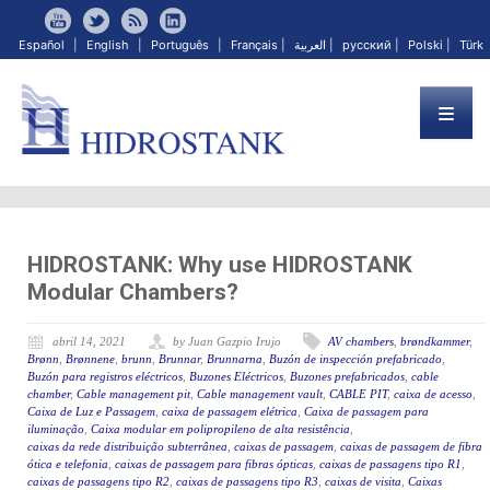
Español
|
English
|
Português
|
Français
|
العربية
|
русский
|
Polski
|
Türk
HIDROSTANK: Why use HIDROSTANK
Modular Chambers?
abril 14, 2021
by Juan Gazpio Irujo
AV chambers
,
brøndkammer
,
Brønn
,
Brønnene
,
brunn
,
Brunnar
,
Brunnarna
,
Buzón de inspección prefabricado
,
Buzón para registros eléctricos
,
Buzones Eléctricos
,
Buzones prefabricados
,
cable
chamber
,
Cable management pit
,
Cable management vault
,
CABLE PIT
,
caixa de acesso
,
Caixa de Luz e Passagem
,
caixa de passagem elétrica
,
Caixa de passagem para
iluminação
,
Caixa modular em polipropileno de alta resistência
,
caixas da rede distribuição subterrânea
,
caixas de passagem
,
caixas de passagem de fibra
ótica e telefonia
,
caixas de passagem para fibras ópticas
,
caixas de passagens tipo R1
,
caixas de passagens tipo R2
,
caixas de passagens tipo R3
,
caixas de visita
,
Caixas