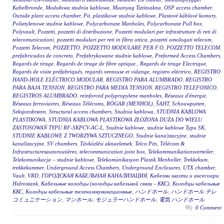
Kabelbronde
,
Modułowa studnia kablowa
,
Muanyag Tiztitoakna
,
OSP access chamber
,
Outside plant access chamber
,
Pit
,
plastikowe studnie kablowe
,
Plastové káblové komory
,
Polietylenowe studnie kablowe
,
Polycarbonate Manholes
,
Polycarbonate Pull box
,
Polyvault
,
Pozzetti
,
pozzetti di distribuzione
,
Pozzetti modulari per infrastrutture di reti di
telecomunicazioni
,
pozzetti modulari per reti in fibra ottica
,
pozzetti omologati telecom
,
Pozzetti Telecom
,
POZZETTO
,
POZZETTO MODULARE PER F.O
,
POZZETTO TELECOM
,
prefabricados de concreto
,
Prefabrykowane studnie kablowe
,
Preformed Access Chambers
,
Regards de tirage
,
Regards de tirage de fibre optique.
,
Regards de tirage Electrique
,
Regards de visite préfabriqués
,
regards ventouse et vidange
,
registro eléctrico
,
REGISTRO
HAND-HOLE ELÉCTRICO MODULAR
,
REGISTRO PARA ALUMBRADO
,
REGISTRO
PARA BAJA TENSION
,
REGISTRO PARA MEDIA TENSION
,
REGISTRO TELEFONICO
,
REGISTROS ALUMBRADO
,
reinforced polypropylene manholes
,
Réseaux d'énergie
,
Réseaux ferroviaires
,
Réseaux Télécoms
,
RÖGAR (MENHOL)
,
ŠAHT
,
Schouwputten
,
Seksjonsbrønn
,
Structural access chambers
,
Studnia kablowa
,
STUDNIA KABLOWA
PLASTIKOWA
,
STUDNIA KABLOWA PLASTIKOWA ZŁOŻONA DUŻA DO WIELU
ZASTOSOWAŃ TYPU RF-SKPCV-AC-L
,
Studnie kablowe
,
studnie kablowe Typu SK
,
STUDNIE KABLOWE Z TWORZYWA SZTUCZNEGO
,
Studnie kana|tzacyjne
,
studnie
kanalizacyjne
,
SV chambers
,
Távközlési aknaelemek
,
Telco Pits
,
Télécom &
Infrastructuresautoroutières
,
telecommunication joint box
,
Telekommunikationsverteiler
,
Telekomunikacja – studnie kablowe
,
Telekomünikasyon Plastik Menholler
,
Trekkekum
,
trekkekummer
,
Underground Access Chambers
,
Underground Enclosures
,
UTX chamber
,
Vault
,
VRD
,
ГОРОДСКАЯ КАБЕЛЬНАЯ КАНАЛИЗАЦИЯ
,
Кабелни шахти и аксесоари
Hidrostank
,
Кабельные колодцы (колодцы кабельной связи - ККС)
,
Колодцы кабельные
ККС
,
Колодцы кабельные телекоммуникационные
,
ハンドホール
,
ハンドホール テレ
コミュニケーション
,
マンホール
,
モジュラーハンドホール
,
電気 ハンドホール
0 Comment