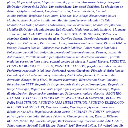
plastu
,
Klapa spłukująca
,
Klapa zwrotna
,
klapy zwrotne
,
Komorové Zekany
,
Kompozit
Ek Odalar
,
Kompozit Ek Odası
,
Kunstoffschächte
,
Kunststoff-Schächte
,
La régulation de
débit
,
Lefolyás-szabályozók
,
Lengősugár-tisztító
,
Limiteur de débit
,
limpiador
autobasculante
,
limpiador basculantes
,
Link box
,
low voltage disconnecting boxes
,
Manhole
,
meter chamber installation
,
Modula brøndkammer
,
Modular Ek Odası
,
Modular-Ek-Odalar
,
Moduláris Kábelaknák
,
module d'rétention
,
Module d’infiltration
,
Modüler Ek Odalar
,
Modulopbygget Kabelbronde
,
Modułowa studnia kablowa
,
Muanyag
Tiztitoakna
,
NETEJADORS BASCULANTS
,
NETTOYAGE DE BASSINS
,
OSP access
chamber
,
Outside plant access chamber
,
Overflow Screen
,
Overflow Screening
,
pantallas
deflectoras
,
PAS Screen
,
Pit
,
Pivoting Drum
,
plastikowe studnie kablowe
,
Plastové káblové
komory
,
Plovoucí klapka
,
Polietylenowe studnie kablowe
,
Polycarbonate Manholes
,
Polycarbonate Pull box
,
Polyvault
,
pozo-de-infiltracion-de-aguas
,
Pozzetti
,
pozzetti di
distribuzione
,
Pozzetti modulari per infrastrutture di reti di telecomunicazioni
,
pozzetti
modulari per reti in fibra ottica
,
pozzetti omologati telecom
,
Pozzetti Telecom
,
POZZETTO
,
POZZETTO MODULARE PER F.O
,
POZZETTO TELECOM
,
prefabricados de concreto
,
Prefabrykowane studnie kablowe
,
Preformed Access Chambers
,
Přepadová čistící klapka
,
Přepadový čistící válec naplněný
,
Přepadový čistící válec plovoucí
,
Protection des
déversoirs d'orage
,
Rain block
,
Rainwater Harvesting
,
Récupération Eaux Pluviales
,
Récupération EEPP
,
Regards de tirage
,
Regards de tirage de fibre optique.
,
Regards de
tirage Electrique
,
Regards de visite préfabriqués
,
regards ventouse et vidange
,
Regen-
überlaufbecken
,
Regenbeckenausrüstungen Spülsysteme
,
registro eléctrico
,
REGISTRO
HAND-HOLE ELÉCTRICO MODULAR
,
REGISTRO PARA ALUMBRADO
,
REGISTRO
PARA BAJA TENSION
,
REGISTRO PARA MEDIA TENSION
,
REGISTRO TELEFONICO
,
REGISTROS ALUMBRADO
,
Regulace odtoku
,
Regulacja odpływu ze zbiorników
,
Régulateur de débit
,
Régulateur de débit vortex
,
REGULATEUR VORTEX
,
reinforced
polypropylene manholes
,
Réseaux d'énergie
,
Réseaux ferroviaires
,
Réseaux Télécoms
,
RÖGAR (MENHOL)
,
Rückstauklappe
,
Rückstausicherung
,
Rückstauventil
,
ŠAHT
,
SAUL
,
Schouwputten
,
Schwall-Spül-Klappe
,
Schwall-Spül-Trommel befüllt
,
Schwallspülung für