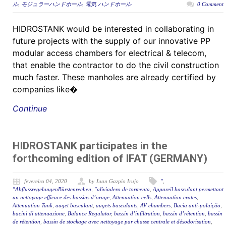
ル
,
モジュラーハンドホール
,
電気 ハンドホール
0 Comment
HIDROSTANK would be interested in collaborating in
future projects with the supply of our innovative PP
modular access chambers for electrical & telecom,
that enable the contractor to do the civil construction
much faster. These manholes are already certified by
companies like�
Continue
HIDROSTANK participates in the
forthcoming edition of IFAT (GERMANY)
fevereiro 04, 2020
by Juan Gazpio Irujo
"
,
"AbflussregelungenBürstenrechen
,
"aliviadero de tormenta
,
Appareil basculant permettant
un nettoyage efficace des bassins d’orage
,
Attenuation cells
,
Attenuation crates
,
Attenuation Tank
,
auget basculant
,
augets basculants
,
AV chambers
,
Bacia anti-poluição
,
bacini di attenuazione
,
Balance Regulator
,
bassin d’infiltration
,
bassin d’rétention
,
bassin
de rétention
,
bassin de stockage avec nettoyage par chasse centrale et désodorisation
,