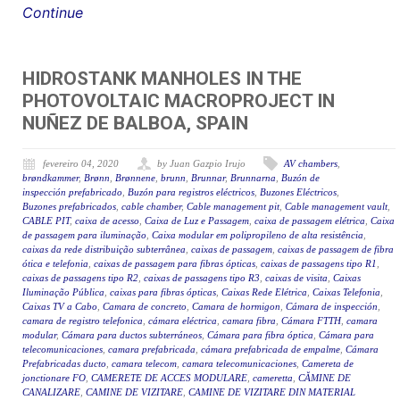
Continue
HIDROSTANK MANHOLES IN THE
PHOTOVOLTAIC MACROPROJECT IN
NUÑEZ DE BALBOA, SPAIN
fevereiro 04, 2020
by Juan Gazpio Irujo
AV chambers
,
brøndkammer
,
Brønn
,
Brønnene
,
brunn
,
Brunnar
,
Brunnarna
,
Buzón de
inspección prefabricado
,
Buzón para registros eléctricos
,
Buzones Eléctricos
,
Buzones prefabricados
,
cable chamber
,
Cable management pit
,
Cable management vault
,
CABLE PIT
,
caixa de acesso
,
Caixa de Luz e Passagem
,
caixa de passagem elétrica
,
Caixa
de passagem para iluminação
,
Caixa modular em polipropileno de alta resistência
,
caixas da rede distribuição subterrânea
,
caixas de passagem
,
caixas de passagem de fibra
ótica e telefonia
,
caixas de passagem para fibras ópticas
,
caixas de passagens tipo R1
,
caixas de passagens tipo R2
,
caixas de passagens tipo R3
,
caixas de visita
,
Caixas
Iluminação Pública
,
caixas para fibras ópticas
,
Caixas Rede Elétrica
,
Caixas Telefonia
,
Caixas TV a Cabo
,
Camara de concreto
,
Camara de hormigon
,
Cámara de inspección
,
camara de registro telefonica
,
cámara eléctrica
,
camara fibra
,
Cámara FTTH
,
camara
modular
,
Cámara para ductos subterráneos
,
Cámara para fibra óptica
,
Cámara para
telecomunicaciones
,
camara prefabricada
,
cámara prefabricada de empalme
,
Cámara
Prefabricadas ducto
,
camara telecom
,
camara telecomunicaciones
,
Camereta de
jonctionare FO
,
CAMERETE DE ACCES MODULARE
,
cameretta
,
CĂMINE DE
CANALIZARE
,
CAMINE DE VIZITARE
,
CAMINE DE VIZITARE DIN MATERIAL