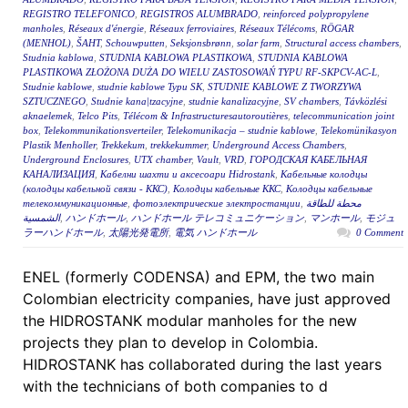
REGISTRO TELEFONICO
,
REGISTROS ALUMBRADO
,
reinforced polypropylene
manholes
,
Réseaux d'énergie
,
Réseaux ferroviaires
,
Réseaux Télécoms
,
RÖGAR
(MENHOL)
,
ŠAHT
,
Schouwputten
,
Seksjonsbrønn
,
solar farm
,
Structural access chambers
,
Studnia kablowa
,
STUDNIA KABLOWA PLASTIKOWA
,
STUDNIA KABLOWA
PLASTIKOWA ZŁOŻONA DUŻA DO WIELU ZASTOSOWAŃ TYPU RF-SKPCV-AC-L
,
Studnie kablowe
,
studnie kablowe Typu SK
,
STUDNIE KABLOWE Z TWORZYWA
SZTUCZNEGO
,
Studnie kana|tzacyjne
,
studnie kanalizacyjne
,
SV chambers
,
Távközlési
aknaelemek
,
Telco Pits
,
Télécom & Infrastructuresautoroutières
,
telecommunication joint
box
,
Telekommunikationsverteiler
,
Telekomunikacja – studnie kablowe
,
Telekomünikasyon
Plastik Menholler
,
Trekkekum
,
trekkekummer
,
Underground Access Chambers
,
Underground Enclosures
,
UTX chamber
,
Vault
,
VRD
,
ГОРОДСКАЯ КАБЕЛЬНАЯ
КАНАЛИЗАЦИЯ
,
Кабелни шахти и аксесоари Hidrostank
,
Кабельные колодцы
(колодцы кабельной связи - ККС)
,
Колодцы кабельные ККС
,
Колодцы кабельные
телекоммуникационные
,
фотоэлектрические электростанции
,
محطة للطاقة
الشمسية
,
ハンドホール
,
ハンドホール テレコミュニケーション
,
マンホール
,
モジュ
ラーハンドホール
,
太陽光発電所
,
電気 ハンドホール
0 Comment
ENEL (formerly CODENSA) and EPM, the two main
Colombian electricity companies, have just approved
the HIDROSTANK modular manholes for the new
projects they plan to develop in Colombia.
HIDROSTANK has collaborated during the last years
with the technicians of both companies to d