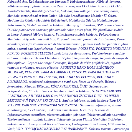
Kabelschächte
,
Kabelschächte aus Kunststoff
,
Kabelzugschächte
,
Káblová komora
,
Káblové komory z plastu
,
Komorové Zekany
,
Kompozit Ek Odalar
,
Kompozit Ek Odası
,
Kunstoffschächte
,
Kunststoff-Schächte
,
Link box
,
low voltage disconnecting boxes
,
Manhole
,
meter chamber installation
,
Modula brøndkammer
,
Modular Ek Odası
,
Modular-Ek-Odalar
,
Moduláris Kábelaknák
,
Modüler Ek Odalar
,
Modulopbygget
Kabelbronde
,
Modułowa studnia kablowa
,
Muanyag Tiztitoakna
,
OSP access chamber
,
Outside plant access chamber
,
photovoltaic solar power plant
,
Pit
,
plastikowe studnie
kablowe
,
Plastové káblové komory
,
Polietylenowe studnie kablowe
,
Polycarbonate
Manholes
,
Polycarbonate Pull box
,
Polyvault
,
Pozzetti
,
pozzetti di distribuzione
,
Pozzetti
modulari per infrastrutture di reti di telecomunicazioni
,
pozzetti modulari per reti in fibra
ottica
,
pozzetti omologati telecom
,
Pozzetti Telecom
,
POZZETTO
,
POZZETTO MODULARE
PER F.O
,
POZZETTO TELECOM
,
prefabricados de concreto
,
Prefabrykowane studnie
kablowe
,
Preformed Access Chambers
,
PV plant
,
Regards de tirage
,
Regards de tirage de
fibre optique.
,
Regards de tirage Electrique
,
Regards de visite préfabriqués
,
regards
ventouse et vidange
,
registro eléctrico
,
REGISTRO HAND-HOLE ELÉCTRICO
MODULAR
,
REGISTRO PARA ALUMBRADO
,
REGISTRO PARA BAJA TENSION
,
REGISTRO PARA MEDIA TENSION
,
REGISTRO TELEFONICO
,
REGISTROS
ALUMBRADO
,
reinforced polypropylene manholes
,
Réseaux d'énergie
,
Réseaux
ferroviaires
,
Réseaux Télécoms
,
RÖGAR (MENHOL)
,
ŠAHT
,
Schouwputten
,
Seksjonsbrønn
,
Structural access chambers
,
Studnia kablowa
,
STUDNIA KABLOWA
PLASTIKOWA
,
STUDNIA KABLOWA PLASTIKOWA ZŁOŻONA DUŻA DO WIELU
ZASTOSOWAŃ TYPU RF-SKPCV-AC-L
,
Studnie kablowe
,
studnie kablowe Typu SK
,
STUDNIE KABLOWE Z TWORZYWA SZTUCZNEGO
,
Studnie kana|tzacyjne
,
studnie
kanalizacyjne
,
SV chambers
,
Távközlési aknaelemek
,
Telco Pits
,
Télécom &
Infrastructuresautoroutières
,
telecommunication joint box
,
Telekommunikationsverteiler
,
Telekomunikacja – studnie kablowe
,
Telekomünikasyon Plastik Menholler
,
Trekkekum
,
trekkekummer
,
Underground Access Chambers
,
Underground Enclosures
,
UTX chamber
,
Vault
,
VRD
,
ГОРОДСКАЯ КАБЕЛЬНАЯ КАНАЛИЗАЦИЯ
,
Кабелни шахти и аксесоари