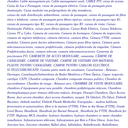
chamber
,
Cable management pit
,
Cable management vault
,
CABLE PIT
,
caixa de acesso
,
Caixa de Luz e Passagem
,
caixa de passagem elétrica
,
Caixa de passagem para
iluminação
,
Caixa modular em polipropileno de alta resistência
,
caixas da rede distribuição subterrânea
,
caixas de passagem
,
caixas de passagem de fibra
ótica e telefonia
,
caixas de passagem para fibras ópticas
,
caixas de passagens tipo R1
,
caixas de passagens tipo R2
,
caixas de passagens tipo R3
,
caixas de visita
,
Caixas
Iluminação Pública
,
caixas para fibras ópticas
,
Caixas Rede Elétrica
,
Caixas Telefonia
,
Caixas TV a Cabo
,
Camara de concreto
,
Camara de hormigon
,
Cámara de inspección
,
camara de registro telefonica
,
cámara eléctrica
,
camara fibra
,
Cámara FTTH
,
camara
modular
,
Cámara para ductos subterráneos
,
Cámara para fibra óptica
,
Cámara para
telecomunicaciones
,
camara prefabricada
,
cámara prefabricada de empalme
,
Cámara
Prefabricadas ducto
,
camara telecom
,
camara telecomunicaciones
,
Camereta de
jonctionare FO
,
CAMERETE DE ACCES MODULARE
,
cameretta
,
CĂMINE DE
CANALIZARE
,
CAMINE DE VIZITARE
,
CAMINE DE VIZITARE DIN MATERIAL
PLASTIC PENTRU CANALIZARE
,
CAMINE PENTRU CABLURI ELECTRICE
SI TELECOMUNICATII
,
Camine petru retele de canalizare
,
Canalisation - Réseaux -
Ouvrages
,
CanalizaçãoSubterrânea de Redes Metálicas e Fibra Óptica
,
Capac inspectie
,
catchpit
,
CATV
,
Chambre composite
,
Chambre composite travaux publics
,
Chambre de
raccordement
,
Chambre de tirage - Réseaux secs
,
CHAMBRE DE VISITE MODULAIRE
,
chambres d’équipement pour eau potable
,
chambres préfabriquées telecom
,
Chambres
thermoplastiques pour réseaux télécoms enfouis
,
drawpit
,
Drawpit Chambers
,
Duct Access
Boxes
,
duct access chamber
,
duct access chambers
,
easypit
,
Ek Odalari
,
Ek Odasi
,
Elektrik
Bacaları
,
elektrik menhol
,
Elektrik Plastik Menholler
,
Energetyka – studnie kablowe
,
ferroviaires et autoroutières
,
fibre à la maison (FTTH)
,
Fibre to the Home (FTTH)
,
Grade
Level Boxes
,
Handhole
,
Handhole for Buried Network.
,
Handhole for FTTH
,
Handhole for
FTTP
,
Highway MCX chamber
,
hydrant chambers
,
hydrant chambers or meter chamber
installation
,
Infrastructures télécoms
,
Infrastrutture per Reti a Fibra Ottica
,
Joint box
,
Junction box
,
Junction chamber
,
Kábel akna
,
kábelakna
,
Kabelbronde
,
Kabelbrønn
,