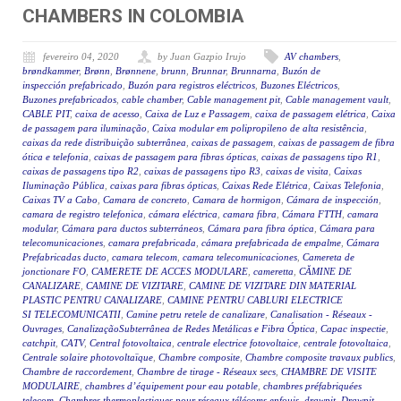
CHAMBERS IN COLOMBIA
fevereiro 04, 2020
by Juan Gazpio Irujo
AV chambers
,
brøndkammer
,
Brønn
,
Brønnene
,
brunn
,
Brunnar
,
Brunnarna
,
Buzón de
inspección prefabricado
,
Buzón para registros eléctricos
,
Buzones Eléctricos
,
Buzones prefabricados
,
cable chamber
,
Cable management pit
,
Cable management vault
,
CABLE PIT
,
caixa de acesso
,
Caixa de Luz e Passagem
,
caixa de passagem elétrica
,
Caixa
de passagem para iluminação
,
Caixa modular em polipropileno de alta resistência
,
caixas da rede distribuição subterrânea
,
caixas de passagem
,
caixas de passagem de fibra
ótica e telefonia
,
caixas de passagem para fibras ópticas
,
caixas de passagens tipo R1
,
caixas de passagens tipo R2
,
caixas de passagens tipo R3
,
caixas de visita
,
Caixas
Iluminação Pública
,
caixas para fibras ópticas
,
Caixas Rede Elétrica
,
Caixas Telefonia
,
Caixas TV a Cabo
,
Camara de concreto
,
Camara de hormigon
,
Cámara de inspección
,
camara de registro telefonica
,
cámara eléctrica
,
camara fibra
,
Cámara FTTH
,
camara
modular
,
Cámara para ductos subterráneos
,
Cámara para fibra óptica
,
Cámara para
telecomunicaciones
,
camara prefabricada
,
cámara prefabricada de empalme
,
Cámara
Prefabricadas ducto
,
camara telecom
,
camara telecomunicaciones
,
Camereta de
jonctionare FO
,
CAMERETE DE ACCES MODULARE
,
cameretta
,
CĂMINE DE
CANALIZARE
,
CAMINE DE VIZITARE
,
CAMINE DE VIZITARE DIN MATERIAL
PLASTIC PENTRU CANALIZARE
,
CAMINE PENTRU CABLURI ELECTRICE
SI TELECOMUNICATII
,
Camine petru retele de canalizare
,
Canalisation - Réseaux -
Ouvrages
,
CanalizaçãoSubterrânea de Redes Metálicas e Fibra Óptica
,
Capac inspectie
,
catchpit
,
CATV
,
Central fotovoltaica
,
centrale electrice fotovoltaice
,
centrale fotovoltaica
,
Centrale solaire photovoltaïque
,
Chambre composite
,
Chambre composite travaux publics
,
Chambre de raccordement
,
Chambre de tirage - Réseaux secs
,
CHAMBRE DE VISITE
MODULAIRE
,
chambres d’équipement pour eau potable
,
chambres préfabriquées
telecom
,
Chambres thermoplastiques pour réseaux télécoms enfouis
,
drawpit
,
Drawpit