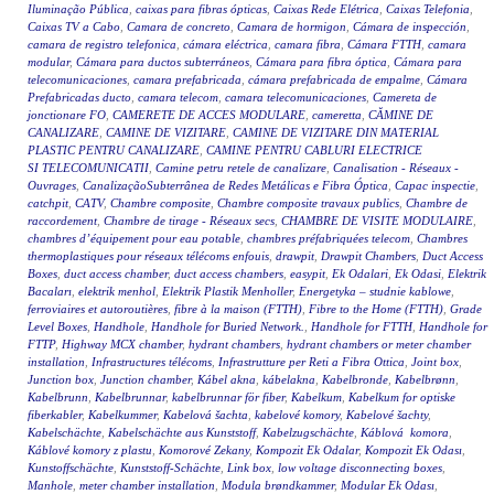
Iluminação Pública
,
caixas para fibras ópticas
,
Caixas Rede Elétrica
,
Caixas Telefonia
,
Caixas TV a Cabo
,
Camara de concreto
,
Camara de hormigon
,
Cámara de inspección
,
camara de registro telefonica
,
cámara eléctrica
,
camara fibra
,
Cámara FTTH
,
camara
modular
,
Cámara para ductos subterráneos
,
Cámara para fibra óptica
,
Cámara para
telecomunicaciones
,
camara prefabricada
,
cámara prefabricada de empalme
,
Cámara
Prefabricadas ducto
,
camara telecom
,
camara telecomunicaciones
,
Camereta de
jonctionare FO
,
CAMERETE DE ACCES MODULARE
,
cameretta
,
CĂMINE DE
CANALIZARE
,
CAMINE DE VIZITARE
,
CAMINE DE VIZITARE DIN MATERIAL
PLASTIC PENTRU CANALIZARE
,
CAMINE PENTRU CABLURI ELECTRICE
SI TELECOMUNICATII
,
Camine petru retele de canalizare
,
Canalisation - Réseaux -
Ouvrages
,
CanalizaçãoSubterrânea de Redes Metálicas e Fibra Óptica
,
Capac inspectie
,
catchpit
,
CATV
,
Chambre composite
,
Chambre composite travaux publics
,
Chambre de
raccordement
,
Chambre de tirage - Réseaux secs
,
CHAMBRE DE VISITE MODULAIRE
,
chambres d’équipement pour eau potable
,
chambres préfabriquées telecom
,
Chambres
thermoplastiques pour réseaux télécoms enfouis
,
drawpit
,
Drawpit Chambers
,
Duct Access
Boxes
,
duct access chamber
,
duct access chambers
,
easypit
,
Ek Odalari
,
Ek Odasi
,
Elektrik
Bacaları
,
elektrik menhol
,
Elektrik Plastik Menholler
,
Energetyka – studnie kablowe
,
ferroviaires et autoroutières
,
fibre à la maison (FTTH)
,
Fibre to the Home (FTTH)
,
Grade
Level Boxes
,
Handhole
,
Handhole for Buried Network.
,
Handhole for FTTH
,
Handhole for
FTTP
,
Highway MCX chamber
,
hydrant chambers
,
hydrant chambers or meter chamber
installation
,
Infrastructures télécoms
,
Infrastrutture per Reti a Fibra Ottica
,
Joint box
,
Junction box
,
Junction chamber
,
Kábel akna
,
kábelakna
,
Kabelbronde
,
Kabelbrønn
,
Kabelbrunn
,
Kabelbrunnar
,
kabelbrunnar för fiber
,
Kabelkum
,
Kabelkum for optiske
fiberkabler
,
Kabelkummer
,
Kabelová šachta
,
kabelové komory
,
Kabelové šachty
,
Kabelschächte
,
Kabelschächte aus Kunststoff
,
Kabelzugschächte
,
Káblová komora
,
Káblové komory z plastu
,
Komorové Zekany
,
Kompozit Ek Odalar
,
Kompozit Ek Odası
,
Kunstoffschächte
,
Kunststoff-Schächte
,
Link box
,
low voltage disconnecting boxes
,
Manhole
,
meter chamber installation
,
Modula brøndkammer
,
Modular Ek Odası
,