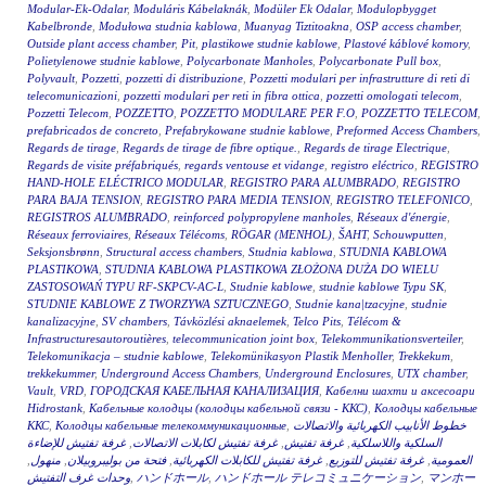
Modular-Ek-Odalar
,
Moduláris Kábelaknák
,
Modüler Ek Odalar
,
Modulopbygget
Kabelbronde
,
Modułowa studnia kablowa
,
Muanyag Tiztitoakna
,
OSP access chamber
,
Outside plant access chamber
,
Pit
,
plastikowe studnie kablowe
,
Plastové káblové komory
,
Polietylenowe studnie kablowe
,
Polycarbonate Manholes
,
Polycarbonate Pull box
,
Polyvault
,
Pozzetti
,
pozzetti di distribuzione
,
Pozzetti modulari per infrastrutture di reti di
telecomunicazioni
,
pozzetti modulari per reti in fibra ottica
,
pozzetti omologati telecom
,
Pozzetti Telecom
,
POZZETTO
,
POZZETTO MODULARE PER F.O
,
POZZETTO TELECOM
,
prefabricados de concreto
,
Prefabrykowane studnie kablowe
,
Preformed Access Chambers
,
Regards de tirage
,
Regards de tirage de fibre optique.
,
Regards de tirage Electrique
,
Regards de visite préfabriqués
,
regards ventouse et vidange
,
registro eléctrico
,
REGISTRO
HAND-HOLE ELÉCTRICO MODULAR
,
REGISTRO PARA ALUMBRADO
,
REGISTRO
PARA BAJA TENSION
,
REGISTRO PARA MEDIA TENSION
,
REGISTRO TELEFONICO
,
REGISTROS ALUMBRADO
,
reinforced polypropylene manholes
,
Réseaux d'énergie
,
Réseaux ferroviaires
,
Réseaux Télécoms
,
RÖGAR (MENHOL)
,
ŠAHT
,
Schouwputten
,
Seksjonsbrønn
,
Structural access chambers
,
Studnia kablowa
,
STUDNIA KABLOWA
PLASTIKOWA
,
STUDNIA KABLOWA PLASTIKOWA ZŁOŻONA DUŻA DO WIELU
ZASTOSOWAŃ TYPU RF-SKPCV-AC-L
,
Studnie kablowe
,
studnie kablowe Typu SK
,
STUDNIE KABLOWE Z TWORZYWA SZTUCZNEGO
,
Studnie kana|tzacyjne
,
studnie
kanalizacyjne
,
SV chambers
,
Távközlési aknaelemek
,
Telco Pits
,
Télécom &
Infrastructuresautoroutières
,
telecommunication joint box
,
Telekommunikationsverteiler
,
Telekomunikacja – studnie kablowe
,
Telekomünikasyon Plastik Menholler
,
Trekkekum
,
trekkekummer
,
Underground Access Chambers
,
Underground Enclosures
,
UTX chamber
,
Vault
,
VRD
,
ГОРОДСКАЯ КАБЕЛЬНАЯ КАНАЛИЗАЦИЯ
,
Кабелни шахти и аксесоари
Hidrostank
,
Кабельные колодцы (колодцы кабельной связи - ККС)
,
Колодцы кабельные
ККС
,
Колодцы кабельные телекоммуникационные
,
خطوط الأنابيب الكهربائية والاتصالات
غرفة تفتيش للإضاءة
,
غرفة تفتيش لكابلات الاتصالات
,
غرفة تفتيش
,
السلكية واللاسلكية
,
منهول
,
فتحة من بوليبروبيلان
,
غرفة تفتيش للكابلات الكهربائية
,
غرفة تفتيش للتوزيع
,
العمومية
وحدات غرف التفتيش
,
ハンドホール
,
ハンドホール テレコミュニケーション
,
マンホー