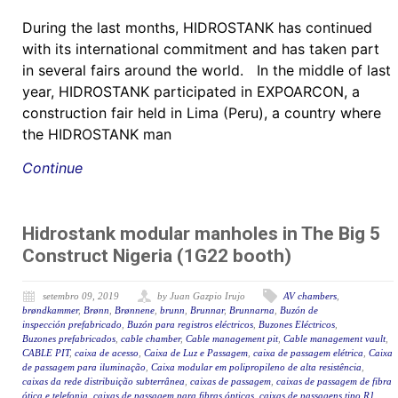
During the last months, HIDROSTANK has continued
with its international commitment and has taken part
in several fairs around the world. In the middle of last
year, HIDROSTANK participated in EXPOARCON, a
construction fair held in Lima (Peru), a country where
the HIDROSTANK man
Continue
Hidrostank modular manholes in The Big 5
Construct Nigeria (1G22 booth)
setembro 09, 2019
by Juan Gazpio Irujo
AV chambers
,
brøndkammer
,
Brønn
,
Brønnene
,
brunn
,
Brunnar
,
Brunnarna
,
Buzón de
inspección prefabricado
,
Buzón para registros eléctricos
,
Buzones Eléctricos
,
Buzones prefabricados
,
cable chamber
,
Cable management pit
,
Cable management vault
,
CABLE PIT
,
caixa de acesso
,
Caixa de Luz e Passagem
,
caixa de passagem elétrica
,
Caixa
de passagem para iluminação
,
Caixa modular em polipropileno de alta resistência
,
caixas da rede distribuição subterrânea
,
caixas de passagem
,
caixas de passagem de fibra
ótica e telefonia
,
caixas de passagem para fibras ópticas
,
caixas de passagens tipo R1
,