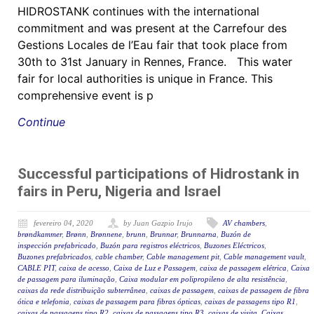
HIDROSTANK continues with the international
commitment and was present at the Carrefour des
Gestions Locales de l’Eau fair that took place from
30th to 31st January in Rennes, France. This water
fair for local authorities is unique in France. This
comprehensive event is p
Continue
Successful participations of Hidrostank in
fairs in Peru, Nigeria and Israel
fevereiro 04, 2020
by Juan Gazpio Irujo
AV chambers
,
brøndkammer
,
Brønn
,
Brønnene
,
brunn
,
Brunnar
,
Brunnarna
,
Buzón de
inspección prefabricado
,
Buzón para registros eléctricos
,
Buzones Eléctricos
,
Buzones prefabricados
,
cable chamber
,
Cable management pit
,
Cable management vault
,
CABLE PIT
,
caixa de acesso
,
Caixa de Luz e Passagem
,
caixa de passagem elétrica
,
Caixa
de passagem para iluminação
,
Caixa modular em polipropileno de alta resistência
,
caixas da rede distribuição subterrânea
,
caixas de passagem
,
caixas de passagem de fibra
ótica e telefonia
,
caixas de passagem para fibras ópticas
,
caixas de passagens tipo R1
,
caixas de passagens tipo R2
,
caixas de passagens tipo R3
,
caixas de visita
,
Caixas