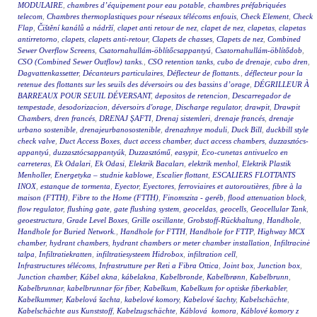
MODULAIRE
,
chambres d’équipement pour eau potable
,
chambres préfabriquées
telecom
,
Chambres thermoplastiques pour réseaux télécoms enfouis
,
Check Element
,
Check
Flap
,
Čištění kanálů a nádrží
,
clapet anti retour de nez
,
clapet de nez
,
clapetas
,
clapetas
antirretorno
,
clapets
,
clapets anti-retour
,
Clapets de chasses
,
Clapets de nez
,
Combined
Sewer Overflow Screens
,
Csatornahullám-öblítőcsappantyú
,
Csatornahullám-öblítődob
,
CSO (Combined Sewer Outflow) tanks.
,
CSO retention tanks
,
cubo de drenaje
,
cubo dren
,
Dagvattenkassetter
,
Décanteurs particulaires
,
Déflecteur de flottants.
,
déflecteur pour la
retenue des flottants sur les seuils des déversoirs ou des bassins d’orage
,
DÉGRILLEUR À
BARREAUX POUR SEUIL DÉVERSANT
,
depositos de retencion
,
Descarregador de
tempestade
,
desodorizacion
,
déversoirs d'orage
,
Discharge regulator
,
drawpit
,
Drawpit
Chambers
,
dren francés
,
DRENAJ ŞAFTI
,
Drenaj sistemleri
,
drenaje francés
,
drenaje
urbano sostenible
,
drenajeurbanosostenible
,
drenazhnye moduli
,
Duck Bill
,
duckbill style
check valve
,
Duct Access Boxes
,
duct access chamber
,
duct access chambers
,
duzzasztócs-
appantyú
,
duzzasztócsappantyúk
,
Duzzasztómű
,
easypit
,
Eco-cunetas antivuelco en
carreteras
,
Ek Odalari
,
Ek Odasi
,
Elektrik Bacaları
,
elektrik menhol
,
Elektrik Plastik
Menholler
,
Energetyka – studnie kablowe
,
Escalier flottant
,
ESCALIERS FLOTTANTS
INOX
,
estanque de tormenta
,
Eyector
,
Eyectores
,
ferroviaires et autoroutières
,
fibre à la
maison (FTTH)
,
Fibre to the Home (FTTH)
,
Finomszita - geréb
,
flood attenuation block
,
flow regulator
,
flushing gate
,
gate flushing system
,
geoceldas
,
geocells
,
Geocellular Tank
,
geoestructura
,
Grade Level Boxes
,
Grille oscillante
,
Grobstoff-Rückhaltung
,
Handhole
,
Handhole for Buried Network.
,
Handhole for FTTH
,
Handhole for FTTP
,
Highway MCX
chamber
,
hydrant chambers
,
hydrant chambers or meter chamber installation
,
Infiltracinė
talpa
,
Infiltratiekratten
,
infiltratiesysteem Hidrobox
,
infiltration cell
,
Infrastructures télécoms
,
Infrastrutture per Reti a Fibra Ottica
,
Joint box
,
Junction box
,
Junction chamber
,
Kábel akna
,
kábelakna
,
Kabelbronde
,
Kabelbrønn
,
Kabelbrunn
,
Kabelbrunnar
,
kabelbrunnar för fiber
,
Kabelkum
,
Kabelkum for optiske fiberkabler
,
Kabelkummer
,
Kabelová šachta
,
kabelové komory
,
Kabelové šachty
,
Kabelschächte
,
Kabelschächte aus Kunststoff
,
Kabelzugschächte
,
Káblová komora
,
Káblové komory z