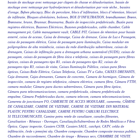
bassin de stockage avec nettoyage par clapets de chasse et désodorisation
,
bassin de
stockage avec nettoyage par hydroéjecteurs et désodorisation par voie sèche.
,
bassins
d'orage
,
Bęben płuczący
,
Bloc de percolare
,
blocs d’infiltration
,
blocs d’rétention
,
blocuri
de infiltratie
,
Bloques alvéolaires
,
bolones
,
BOX D’INFILTRATION
,
brøndkammer
,
Brønn
,
Brønnene
,
brunn
,
Brunnar
,
Brunnarna
,
Buzón de inspección prefabricado
,
Buzón para
registros eléctricos
,
Buzones Eléctricos
,
Buzones prefabricados
,
cable chamber
,
Cable
management pit
,
Cable management vault
,
CABLE PIT
,
Caisson de rétention pour bassin
enterré
,
caixa de acesso
,
Caixa de drenatge
,
Caixa de drenaxe
,
Caixa de Luz e Passagem
,
caixa de passagem elétrica
,
Caixa de passagem para iluminação
,
Caixa modular em
polipropileno de alta resistência
,
caixas da rede distribuição subterrânea
,
caixas de
drenagem
,
Caixas de infiltração para a drenagem urbana sustentável (SUDS)
,
caixas de
passagem
,
caixas de passagem de fibra ótica e telefonia
,
caixas de passagem para fibras
ópticas
,
caixas de passagens tipo R1
,
caixas de passagens tipo R2
,
caixas de
passagens tipo R3
,
caixas de visita
,
Caixas Iluminação Pública
,
caixas para fibras
ópticas
,
Caixas Rede Elétrica
,
Caixas Telefonia
,
Caixas TV a Cabo
,
CAIXES DRENANTS
,
Caja drenante
,
Cajas drenantes
,
Camara de concreto
,
Camara de hormigon
,
Cámara de
inspección
,
camara de registro telefonica
,
cámara eléctrica
,
camara fibra
,
Cámara FTTH
,
camara modular
,
Cámara para ductos subterráneos
,
Cámara para fibra óptica
,
Cámara para telecomunicaciones
,
camara prefabricada
,
cámara prefabricada de
empalme
,
Cámara Prefabricadas ducto
,
camara telecom
,
camara telecomunicaciones
,
Camereta de jonctionare FO
,
CAMERETE DE ACCES MODULARE
,
cameretta
,
CĂMINE
DE CANALIZARE
,
CAMINE DE VIZITARE
,
CAMINE DE VIZITARE DIN MATERIAL
PLASTIC PENTRU CANALIZARE
,
CAMINE PENTRU CABLURI ELECTRICE
SI TELECOMUNICATII
,
Camine petru retele de canalizare
,
canales filtrantes
,
Canalisation - Réseaux - Ouvrages
,
CanalizaçãoSubterrânea de Redes Metálicas e Fibra
Óptica
,
Capac inspectie
,
Cassiers CSTB
,
Cassiers SAUL
,
catchpit
,
CATV
,
celda de
infiltración
,
česle s jemnými síty
,
Chambre composite
,
Chambre composite travaux publics
,
Chambre de raccordement
,
Chambre de tirage - Réseaux secs
,
CHAMBRE DE VISITE