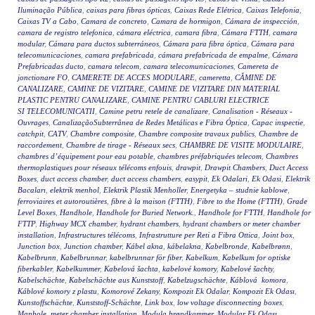
Iluminação Pública
,
caixas para fibras ópticas
,
Caixas Rede Elétrica
,
Caixas Telefonia
,
Caixas TV a Cabo
,
Camara de concreto
,
Camara de hormigon
,
Cámara de inspección
,
camara de registro telefonica
,
cámara eléctrica
,
camara fibra
,
Cámara FTTH
,
camara
modular
,
Cámara para ductos subterráneos
,
Cámara para fibra óptica
,
Cámara para
telecomunicaciones
,
camara prefabricada
,
cámara prefabricada de empalme
,
Cámara
Prefabricadas ducto
,
camara telecom
,
camara telecomunicaciones
,
Camereta de
jonctionare FO
,
CAMERETE DE ACCES MODULARE
,
cameretta
,
CĂMINE DE
CANALIZARE
,
CAMINE DE VIZITARE
,
CAMINE DE VIZITARE DIN MATERIAL
PLASTIC PENTRU CANALIZARE
,
CAMINE PENTRU CABLURI ELECTRICE
SI TELECOMUNICATII
,
Camine petru retele de canalizare
,
Canalisation - Réseaux -
Ouvrages
,
CanalizaçãoSubterrânea de Redes Metálicas e Fibra Óptica
,
Capac inspectie
,
catchpit
,
CATV
,
Chambre composite
,
Chambre composite travaux publics
,
Chambre de
raccordement
,
Chambre de tirage - Réseaux secs
,
CHAMBRE DE VISITE MODULAIRE
,
chambres d’équipement pour eau potable
,
chambres préfabriquées telecom
,
Chambres
thermoplastiques pour réseaux télécoms enfouis
,
drawpit
,
Drawpit Chambers
,
Duct Access
Boxes
,
duct access chamber
,
duct access chambers
,
easypit
,
Ek Odalari
,
Ek Odasi
,
Elektrik
Bacaları
,
elektrik menhol
,
Elektrik Plastik Menholler
,
Energetyka – studnie kablowe
,
ferroviaires et autoroutières
,
fibre à la maison (FTTH)
,
Fibre to the Home (FTTH)
,
Grade
Level Boxes
,
Handhole
,
Handhole for Buried Network.
,
Handhole for FTTH
,
Handhole for
FTTP
,
Highway MCX chamber
,
hydrant chambers
,
hydrant chambers or meter chamber
installation
,
Infrastructures télécoms
,
Infrastrutture per Reti a Fibra Ottica
,
Joint box
,
Junction box
,
Junction chamber
,
Kábel akna
,
kábelakna
,
Kabelbronde
,
Kabelbrønn
,
Kabelbrunn
,
Kabelbrunnar
,
kabelbrunnar för fiber
,
Kabelkum
,
Kabelkum for optiske
fiberkabler
,
Kabelkummer
,
Kabelová šachta
,
kabelové komory
,
Kabelové šachty
,
Kabelschächte
,
Kabelschächte aus Kunststoff
,
Kabelzugschächte
,
Káblová komora
,
Káblové komory z plastu
,
Komorové Zekany
,
Kompozit Ek Odalar
,
Kompozit Ek Odası
,
Kunstoffschächte
,
Kunststoff-Schächte
,
Link box
,
low voltage disconnecting boxes
,
Manhole
,
meter chamber installation
,
Modula brøndkammer
,
Modular Ek Odası
,