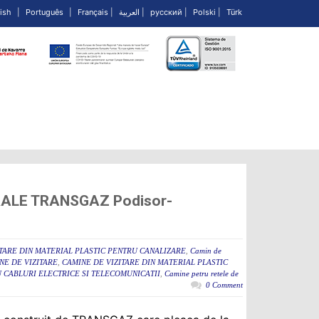
ish
|
Português
|
Français
|
العربية
|
русский
|
Polski
|
Türk
ALE TRANSGAZ Podisor-
ITARE DIN MATERIAL PLASTIC PENTRU CANALIZARE
,
Camin de
NE DE VIZITARE
,
CAMINE DE VIZITARE DIN MATERIAL PLASTIC
 CABLURI ELECTRICE SI TELECOMUNICATII
,
Camine petru retele de
0 Comment