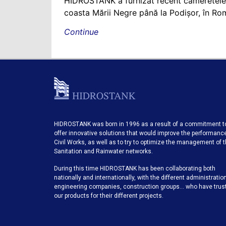
HIDROSTANK a furnizat recent cameretele
coasta Mării Negre până la Podișor, în Ro
Continue
HIDROSTANK was born in 1996 as a result of a commitment t
offer innovative solutions that would improve the performanc
Civil Works, as well as to try to optimize the management of 
Sanitation and Rainwater networks.
During this time HIDROSTANK has been collaborating both
nationally and internationally, with the different administratio
engineering companies, construction groups… who have trus
our products for their different projects.