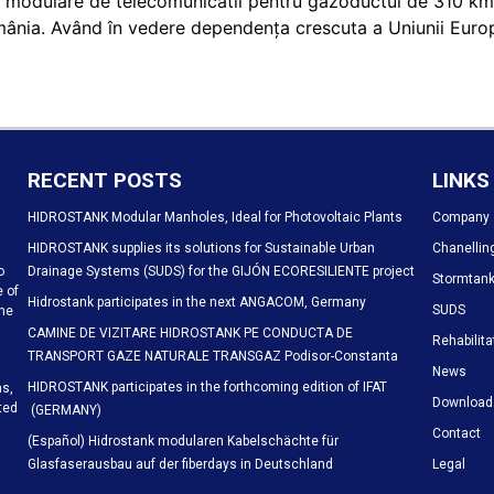
 modulare de telecomunicatii pentru gazoductul de 310 km
mânia. Având în vedere dependența crescuta a Uniunii Europ
RECENT POSTS
LINKS
HIDROSTANK Modular Manholes, Ideal for Photovoltaic Plants
Company
HIDROSTANK supplies its solutions for Sustainable Urban
Chanellin
o
Drainage Systems (SUDS) for the GIJÓN ECORESILIENTE project
Stormtan
e of
Hidrostank participates in the next ANGACOM, Germany
SUDS
the
CAMINE DE VIZITARE HIDROSTANK PE CONDUCTA DE
Rehabilita
TRANSPORT GAZE NATURALE TRANSGAZ Podisor-Constanta
News
HIDROSTANK participates in the forthcoming edition of IFAT
ns,
Download
ted
(GERMANY)
Contact
(Español) Hidrostank modularen Kabelschächte für
Glasfaserausbau auf der fiberdays in Deutschland
Legal