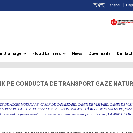
Español
|
Engl
n Drainage
Flood barriers
News
Downloads
Contact
»
»
NK PE CONDUCTA DE TRANSPORT GAZE NATUR
TE DE ACCES MODULARE
,
CAMIN DE CANALIZARE
,
CAMIN DE VIZITARE
,
CAMIN DE VIZ
IN PENTRU CABLURI ELECTRICE SI TELECOMUNICATII
,
CĂMINE DE CANALIZARE
,
CAMI
tare modulare pentru canalizari
,
Camine de vizitare modulare pentru Telecom
,
CAMINE PENTRU