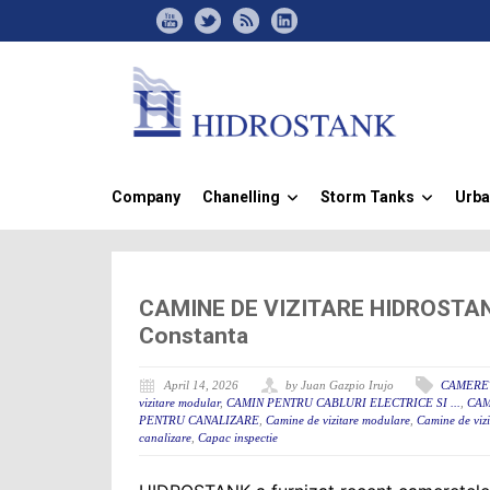
Company
Chanelling
Storm Tanks
Urba
»
»
CAMINE DE VIZITARE HIDROSTA
Constanta
April 14, 2026
by Juan Gazpio Irujo
CAMERE
vizitare modular
,
CAMIN PENTRU CABLURI ELECTRICE SI ...
,
CAM
PENTRU CANALIZARE
,
Camine de vizitare modulare
,
Camine de vizi
canalizare
,
Capac inspectie