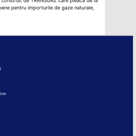
 construit de TRANSGAZ care pleaca de la
ene pentru importurile de gaze naturale,
g
k
tion