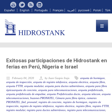
Español
|
English
|
Português
|
Français
|
العربية
|
русский
|
Polski
|
Türk
Exitosas participaciones de Hidrostank en
ferias en Perú, Nigeria e Israel
February 04, 2020
by Juan Gazpio Irujo
arqueta de hormigon
,
arqueta de inspección
,
arqueta de registro telefonica
,
arqueta electrica
,
arqueta fibra
,
arqueta FTTH
,
arqueta modular
,
arqueta para ductos subterráneos
,
arqueta para fibra
ópticaarqueta de concreto
,
arqueta para telecomunicaciones
,
arqueta prefabricada
,
arqueta prefabricada de empalme
,
arqueta Prefabricadas ducto
,
arqueta telecom
,
arqueta
telecomunicaciones
,
buzones PRONATEL
,
Cámara para fibra óptica
,
camaras
PRONATEL
,
fitel
,
pronatel
,
registro de concreto
,
registro de hormigon
,
registro de
inspección
,
registro de registro telefonica
,
registro electrica
,
registro fibra
,
registro FTTH
,
registro modular
,
registro para ductos subterráneos
,
registro para telecomunicaciones
,