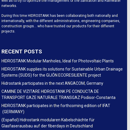
well as to try to optimize the management of the Sanitation and Rainwater
networks.
During this time HIDROSTANK has been collaborating both nationally and
internationally, with the different administrations, engineering companies,
construction groups… who have trusted our products for their different
projects.
RECENT POSTS
HIDROSTANK Modular Manholes, Ideal for Photovoltaic Plants
HIDROSTANK supplies its solutions for Sustainable Urban Drainage
Systems (SUDS) for the GIJÓN ECORESILIENTE project
Hidrostank participates in the next ANGACOM, Germany
CAMINE DE VIZITARE HIDROSTANK PE CONDUCTA DE
TRANSPORT GAZE NATURALE TRANSGAZ Podisor-Constanta
HIDROSTANK participates in the forthcoming edition of IFAT
(GERMANY)
(Español) Hidrostank modularen Kabelschächte für
Glasfaserausbau auf der fiberdays in Deutschland