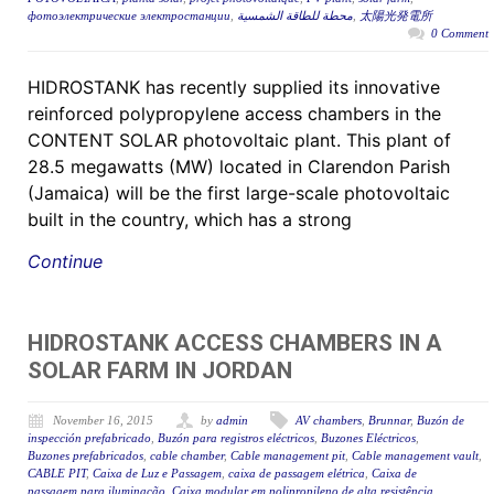
фотоэлектрические электростанции
,
محطة للطاقة الشمسية
,
太陽光発電所
0 Comment
HIDROSTANK has recently supplied its innovative
reinforced polypropylene access chambers in the
CONTENT SOLAR photovoltaic plant. This plant of
28.5 megawatts (MW) located in Clarendon Parish
(Jamaica) will be the first large-scale photovoltaic
built in the country, which has a strong
Continue
HIDROSTANK ACCESS CHAMBERS IN A
SOLAR FARM IN JORDAN
November 16, 2015
by
admin
AV chambers
,
Brunnar
,
Buzón de
inspección prefabricado
,
Buzón para registros eléctricos
,
Buzones Eléctricos
,
Buzones prefabricados
,
cable chamber
,
Cable management pit
,
Cable management vault
,
CABLE PIT
,
Caixa de Luz e Passagem
,
caixa de passagem elétrica
,
Caixa de
passagem para iluminação
,
Caixa modular em polipropileno de alta resistência
,