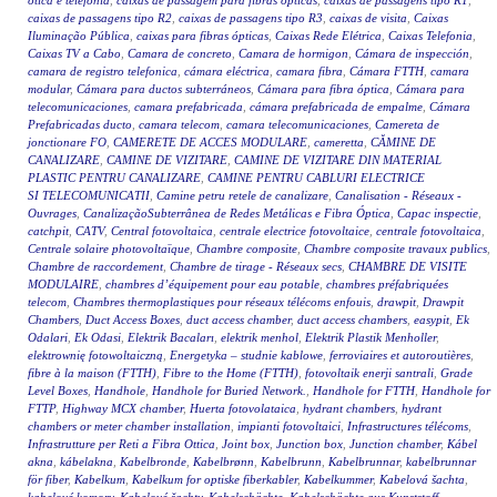
ótica e telefonia
,
caixas de passagem para fibras ópticas
,
caixas de passagens tipo R1
,
caixas de passagens tipo R2
,
caixas de passagens tipo R3
,
caixas de visita
,
Caixas
Iluminação Pública
,
caixas para fibras ópticas
,
Caixas Rede Elétrica
,
Caixas Telefonia
,
Caixas TV a Cabo
,
Camara de concreto
,
Camara de hormigon
,
Cámara de inspección
,
camara de registro telefonica
,
cámara eléctrica
,
camara fibra
,
Cámara FTTH
,
camara
modular
,
Cámara para ductos subterráneos
,
Cámara para fibra óptica
,
Cámara para
telecomunicaciones
,
camara prefabricada
,
cámara prefabricada de empalme
,
Cámara
Prefabricadas ducto
,
camara telecom
,
camara telecomunicaciones
,
Camereta de
jonctionare FO
,
CAMERETE DE ACCES MODULARE
,
cameretta
,
CĂMINE DE
CANALIZARE
,
CAMINE DE VIZITARE
,
CAMINE DE VIZITARE DIN MATERIAL
PLASTIC PENTRU CANALIZARE
,
CAMINE PENTRU CABLURI ELECTRICE
SI TELECOMUNICATII
,
Camine petru retele de canalizare
,
Canalisation - Réseaux -
Ouvrages
,
CanalizaçãoSubterrânea de Redes Metálicas e Fibra Óptica
,
Capac inspectie
,
catchpit
,
CATV
,
Central fotovoltaica
,
centrale electrice fotovoltaice
,
centrale fotovoltaica
,
Centrale solaire photovoltaïque
,
Chambre composite
,
Chambre composite travaux publics
,
Chambre de raccordement
,
Chambre de tirage - Réseaux secs
,
CHAMBRE DE VISITE
MODULAIRE
,
chambres d’équipement pour eau potable
,
chambres préfabriquées
telecom
,
Chambres thermoplastiques pour réseaux télécoms enfouis
,
drawpit
,
Drawpit
Chambers
,
Duct Access Boxes
,
duct access chamber
,
duct access chambers
,
easypit
,
Ek
Odalari
,
Ek Odasi
,
Elektrik Bacaları
,
elektrik menhol
,
Elektrik Plastik Menholler
,
elektrownię fotowoltaiczną
,
Energetyka – studnie kablowe
,
ferroviaires et autoroutières
,
fibre à la maison (FTTH)
,
Fibre to the Home (FTTH)
,
fotovoltaik enerji santrali
,
Grade
Level Boxes
,
Handhole
,
Handhole for Buried Network.
,
Handhole for FTTH
,
Handhole for
FTTP
,
Highway MCX chamber
,
Huerta fotovolataica
,
hydrant chambers
,
hydrant
chambers or meter chamber installation
,
impianti fotovoltaici
,
Infrastructures télécoms
,
Infrastrutture per Reti a Fibra Ottica
,
Joint box
,
Junction box
,
Junction chamber
,
Kábel
akna
,
kábelakna
,
Kabelbronde
,
Kabelbrønn
,
Kabelbrunn
,
Kabelbrunnar
,
kabelbrunnar
för fiber
,
Kabelkum
,
Kabelkum for optiske fiberkabler
,
Kabelkummer
,
Kabelová šachta
,