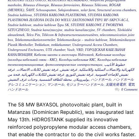
REGISTRO TELEFONICO
,
REGISTROS ALUMBRADO
,
reinforced polypropylene
manholes
,
Réseaux d'énergie
,
Réseaux ferroviaires
,
Réseaux Télécoms
,
RÖGAR
(MENHOL)
,
ŠAHT
,
Schouwputten
,
Seksjonsbrønn
,
solar farm
,
Structural access chambers
,
Studnia kablowa
,
STUDNIA KABLOWA PLASTIKOWA
,
STUDNIA KABLOWA
PLASTIKOWA ZŁOŻONA DUŻA DO WIELU ZASTOSOWAŃ TYPU RF-SKPCV-AC-L
,
Studnie kablowe
,
studnie kablowe Typu SK
,
STUDNIE KABLOWE Z TWORZYWA
SZTUCZNEGO
,
Studnie kana|tzacyjne
,
studnie kanalizacyjne
,
SV chambers
,
Távközlési
aknaelemek
,
Telco Pits
,
Télécom & Infrastructuresautoroutières
,
telecommunication joint
box
,
Telekommunikationsverteiler
,
Telekomunikacja – studnie kablowe
,
Telekomünikasyon
Plastik Menholler
,
Trekkekum
,
trekkekummer
,
Underground Access Chambers
,
Underground Enclosures
,
UTX chamber
,
Vault
,
VRD
,
ГОРОДСКАЯ КАБЕЛЬНАЯ
КАНАЛИЗАЦИЯ
,
Кабелни шахти и аксесоари Hidrostank
,
Кабельные колодцы
(колодцы кабельной связи - ККС)
,
Колодцы кабельные ККС
,
Колодцы кабельные
телекоммуникационные
,
фотоэлектрические электростанции
,
خطوط الأنابيب
غرفة
,
غرفة تفتيش لكابلات الاتصالات
,
غرفة تفتيش
,
الكهربائية والاتصالات السلكية واللاسلكية
فتحة من
,
غرفة تفتيش للكابلات الكهربائية
,
غرفة تفتيش للتوزيع
,
تفتيش للإضاءة العمومية
وحدات غرف التفتيش
,
محطة للطاقة الشمسية
,
بوليبروبيلان
,
ハンドホール
,
ハンドホール
テレコミュニケーション
,
マンホール
,
モジュラーハンドホール
,
太陽光発電所
,
電気
ハンドホール
0 Comment
The 58 MW BAYASOL photovoltaic plant, built in
Matanzas (Dominican Republic), was inaugurated last
May 13th. HIDROSTANK supplied its innovative
reinforced polypropylene modular access chambers,
that enable the contractor to do the civil works faster.