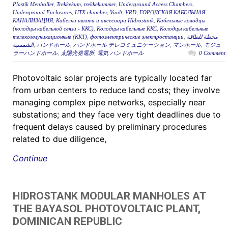
Plastik Menholler
,
Trekkekum
,
trekkekummer
,
Underground Access Chambers
,
Underground Enclosures
,
UTX chamber
,
Vault
,
VRD
,
ГОРОДСКАЯ КАБЕЛЬНАЯ
КАНАЛИЗАЦИЯ
,
Кабелни шахти и аксесоари Hidrostank
,
Кабельные колодцы
(колодцы кабельной связи - ККС)
,
Колодцы кабельные ККС
,
Колодцы кабельные
телекоммуникационные (ККТ)
,
фотоэлектрические электростанции
,
محطة للطاقة
الشمسية
,
ハンドホール
,
ハンドホール テレコミュニケーション
,
マンホール
,
モジュ
ラーハンドホール
,
太陽光発電所
,
電気 ハンドホール
0 Comment
Photovoltaic solar projects are typically located far
from urban centers to reduce land costs; they involve
managing complex pipe networks, especially near
substations; and they face very tight deadlines due to
frequent delays caused by preliminary procedures
related to due diligence,
Continue
HIDROSTANK MODULAR MANHOLES AT
THE BAYASOL PHOTOVOLTAIC PLANT,
DOMINICAN REPUBLIC