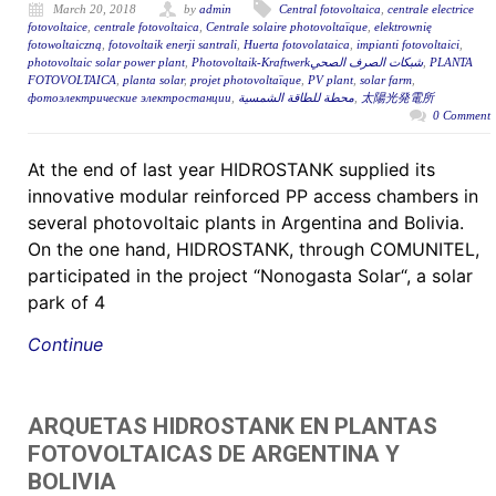
March 20, 2018
by
admin
Central fotovoltaica
,
centrale electrice
fotovoltaice
,
centrale fotovoltaica
,
Centrale solaire photovoltaïque
,
elektrownię
fotowoltaiczną
,
fotovoltaik enerji santrali
,
Huerta fotovolataica
,
impianti fotovoltaici
,
photovoltaic solar power plant
,
Photovoltaik-Kraftwerkشبكات الصرف الصحي
,
PLANTA
FOTOVOLTAICA
,
planta solar
,
projet photovoltaïque
,
PV plant
,
solar farm
,
фотоэлектрические электростанции
,
محطة للطاقة الشمسية
,
太陽光発電所
0 Comment
At the end of last year HIDROSTANK supplied its
innovative modular reinforced PP access chambers in
several photovoltaic plants in Argentina and Bolivia.
On the one hand, HIDROSTANK, through COMUNITEL,
participated in the project “Nonogasta Solar“, a solar
park of 4
Continue
ARQUETAS HIDROSTANK EN PLANTAS
FOTOVOLTAICAS DE ARGENTINA Y
BOLIVIA