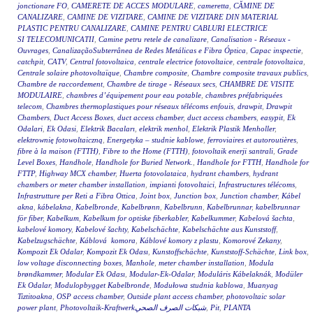
jonctionare FO
,
CAMERETE DE ACCES MODULARE
,
cameretta
,
CĂMINE DE
CANALIZARE
,
CAMINE DE VIZITARE
,
CAMINE DE VIZITARE DIN MATERIAL
PLASTIC PENTRU CANALIZARE
,
CAMINE PENTRU CABLURI ELECTRICE
SI TELECOMUNICATII
,
Camine petru retele de canalizare
,
Canalisation - Réseaux -
Ouvrages
,
CanalizaçãoSubterrânea de Redes Metálicas e Fibra Óptica
,
Capac inspectie
,
catchpit
,
CATV
,
Central fotovoltaica
,
centrale electrice fotovoltaice
,
centrale fotovoltaica
,
Centrale solaire photovoltaïque
,
Chambre composite
,
Chambre composite travaux publics
,
Chambre de raccordement
,
Chambre de tirage - Réseaux secs
,
CHAMBRE DE VISITE
MODULAIRE
,
chambres d’équipement pour eau potable
,
chambres préfabriquées
telecom
,
Chambres thermoplastiques pour réseaux télécoms enfouis
,
drawpit
,
Drawpit
Chambers
,
Duct Access Boxes
,
duct access chamber
,
duct access chambers
,
easypit
,
Ek
Odalari
,
Ek Odasi
,
Elektrik Bacaları
,
elektrik menhol
,
Elektrik Plastik Menholler
,
elektrownię fotowoltaiczną
,
Energetyka – studnie kablowe
,
ferroviaires et autoroutières
,
fibre à la maison (FTTH)
,
Fibre to the Home (FTTH)
,
fotovoltaik enerji santrali
,
Grade
Level Boxes
,
Handhole
,
Handhole for Buried Network.
,
Handhole for FTTH
,
Handhole for
FTTP
,
Highway MCX chamber
,
Huerta fotovolataica
,
hydrant chambers
,
hydrant
chambers or meter chamber installation
,
impianti fotovoltaici
,
Infrastructures télécoms
,
Infrastrutture per Reti a Fibra Ottica
,
Joint box
,
Junction box
,
Junction chamber
,
Kábel
akna
,
kábelakna
,
Kabelbronde
,
Kabelbrønn
,
Kabelbrunn
,
Kabelbrunnar
,
kabelbrunnar
för fiber
,
Kabelkum
,
Kabelkum for optiske fiberkabler
,
Kabelkummer
,
Kabelová šachta
,
kabelové komory
,
Kabelové šachty
,
Kabelschächte
,
Kabelschächte aus Kunststoff
,
Kabelzugschächte
,
Káblová komora
,
Káblové komory z plastu
,
Komorové Zekany
,
Kompozit Ek Odalar
,
Kompozit Ek Odası
,
Kunstoffschächte
,
Kunststoff-Schächte
,
Link box
,
low voltage disconnecting boxes
,
Manhole
,
meter chamber installation
,
Modula
brøndkammer
,
Modular Ek Odası
,
Modular-Ek-Odalar
,
Moduláris Kábelaknák
,
Modüler
Ek Odalar
,
Modulopbygget Kabelbronde
,
Modułowa studnia kablowa
,
Muanyag
Tiztitoakna
,
OSP access chamber
,
Outside plant access chamber
,
photovoltaic solar
power plant
,
Photovoltaik-Kraftwerkشبكات الصرف الصحي
,
Pit
,
PLANTA