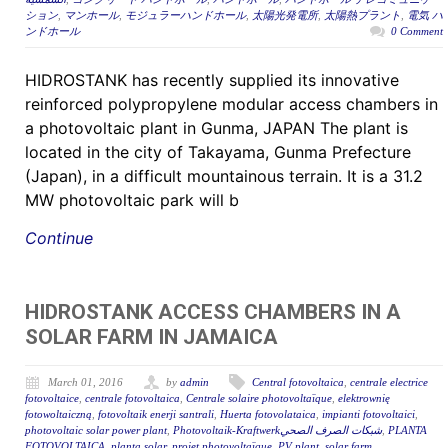
ション
,
マンホール
,
モジュラーハンドホール
,
太陽光発電所
,
太陽熱プラント
,
電気 ハ
ンドホール
0 Comment
HIDROSTANK has recently supplied its innovative
reinforced polypropylene modular access chambers in
a photovoltaic plant in Gunma, JAPAN The plant is
located in the city of Takayama, Gunma Prefecture
(Japan), in a difficult mountainous terrain. It is a 31.2
MW photovoltaic park will b
Continue
HIDROSTANK ACCESS CHAMBERS IN A
SOLAR FARM IN JAMAICA
March 01, 2016
by
admin
Central fotovoltaica
,
centrale electrice
fotovoltaice
,
centrale fotovoltaica
,
Centrale solaire photovoltaïque
,
elektrownię
fotowoltaiczną
,
fotovoltaik enerji santrali
,
Huerta fotovolataica
,
impianti fotovoltaici
,
photovoltaic solar power plant
,
Photovoltaik-Kraftwerkشبكات الصرف الصحي
,
PLANTA
FOTOVOLTAICA
,
planta solar
,
projet photovoltaïque
,
PV plant
,
solar farm
,