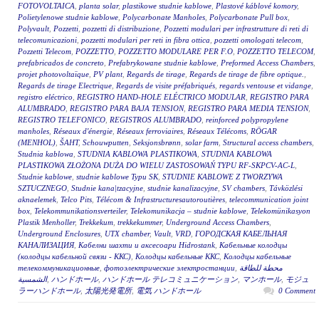
FOTOVOLTAICA
,
planta solar
,
plastikowe studnie kablowe
,
Plastové káblové komory
,
Polietylenowe studnie kablowe
,
Polycarbonate Manholes
,
Polycarbonate Pull box
,
Polyvault
,
Pozzetti
,
pozzetti di distribuzione
,
Pozzetti modulari per infrastrutture di reti di
telecomunicazioni
,
pozzetti modulari per reti in fibra ottica
,
pozzetti omologati telecom
,
Pozzetti Telecom
,
POZZETTO
,
POZZETTO MODULARE PER F.O
,
POZZETTO TELECOM
,
prefabricados de concreto
,
Prefabrykowane studnie kablowe
,
Preformed Access Chambers
,
projet photovoltaïque
,
PV plant
,
Regards de tirage
,
Regards de tirage de fibre optique.
,
Regards de tirage Electrique
,
Regards de visite préfabriqués
,
regards ventouse et vidange
,
registro eléctrico
,
REGISTRO HAND-HOLE ELÉCTRICO MODULAR
,
REGISTRO PARA
ALUMBRADO
,
REGISTRO PARA BAJA TENSION
,
REGISTRO PARA MEDIA TENSION
,
REGISTRO TELEFONICO
,
REGISTROS ALUMBRADO
,
reinforced polypropylene
manholes
,
Réseaux d'énergie
,
Réseaux ferroviaires
,
Réseaux Télécoms
,
RÖGAR
(MENHOL)
,
ŠAHT
,
Schouwputten
,
Seksjonsbrønn
,
solar farm
,
Structural access chambers
,
Studnia kablowa
,
STUDNIA KABLOWA PLASTIKOWA
,
STUDNIA KABLOWA
PLASTIKOWA ZŁOŻONA DUŻA DO WIELU ZASTOSOWAŃ TYPU RF-SKPCV-AC-L
,
Studnie kablowe
,
studnie kablowe Typu SK
,
STUDNIE KABLOWE Z TWORZYWA
SZTUCZNEGO
,
Studnie kana|tzacyjne
,
studnie kanalizacyjne
,
SV chambers
,
Távközlési
aknaelemek
,
Telco Pits
,
Télécom & Infrastructuresautoroutières
,
telecommunication joint
box
,
Telekommunikationsverteiler
,
Telekomunikacja – studnie kablowe
,
Telekomünikasyon
Plastik Menholler
,
Trekkekum
,
trekkekummer
,
Underground Access Chambers
,
Underground Enclosures
,
UTX chamber
,
Vault
,
VRD
,
ГОРОДСКАЯ КАБЕЛЬНАЯ
КАНАЛИЗАЦИЯ
,
Кабелни шахти и аксесоари Hidrostank
,
Кабельные колодцы
(колодцы кабельной связи - ККС)
,
Колодцы кабельные ККС
,
Колодцы кабельные
телекоммуникационные
,
фотоэлектрические электростанции
,
محطة للطاقة
الشمسية
,
ハンドホール
,
ハンドホール テレコミュニケーション
,
マンホール
,
モジュ
ラーハンドホール
,
太陽光発電所
,
電気 ハンドホール
0 Comment