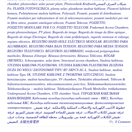
chamber
,
photovoltaic solar power plant
,
Photovoltaik-Kraftwerkشبكات الصرف الصحي
,
Pit
,
PLANTA FOTOVOLTAICA
,
planta solar
,
plastikowe studnie kablowe
,
Plastové káblové
komory
,
Polietylenowe studnie kablowe
,
Polyvault
,
Pozzetti
,
pozzetti di distribuzione
,
Pozzetti modulari per infrastrutture di reti di telecomunicazioni
,
pozzetti modulari per reti
in fibra ottica
,
pozzetti omologati telecom
,
Pozzetti Telecom
,
POZZETTO
,
POZZETTO MODULARE PER F.O
,
POZZETTO TELECOM
,
Preformed Access Chambers
,
projet photovoltaïque
,
PV plant
,
Regards de tirage
,
Regards de tirage de fibre optique.
,
Regards de tirage Electrique
,
Regards de visite préfabriqués
,
regards ventouse et vidange
,
registro eléctrico
,
REGISTRO HAND-HOLE ELÉCTRICO MODULAR
,
REGISTRO PARA
ALUMBRADO
,
REGISTRO PARA BAJA TENSION
,
REGISTRO PARA MEDIA TENSION
,
REGISTRO TELEFONICO
,
REGISTROS ALUMBRADO
,
reinforced polypropylene
manholes
,
Réseaux d'énergie
,
Réseaux ferroviaires
,
Réseaux Télécoms
,
RÖGAR
(MENHOL)
,
Schouwputten
,
solar farm
,
Structural access chambers
,
Studnia kablowa
,
STUDNIA KABLOWA PLASTIKOWA
,
STUDNIA KABLOWA PLASTIKOWA ZŁOŻONA
DUŻA DO WIELU ZASTOSOWAŃ TYPU RF-SKPCV-AC-L
,
Studnie kablowe
,
studnie
kablowe Typu SK
,
STUDNIE KABLOWE Z TWORZYWA SZTUCZNEGO
,
Studnie
kana|tzacyjne
,
studnie kanalizacyjne
,
SV chambers
,
Távközlési aknaelemek
,
Télécom &
Infrastructuresautoroutières
,
telecommunication joint box
,
Telekommunikationsverteiler
,
Telekomunikacja – studnie kablowe
,
Telekomünikasyon Plastik Menholler
,
trekkekummer
,
Underground Access Chambers
,
UTX chamber
,
Vault
,
ГОРОДСКАЯ КАБЕЛЬНАЯ
КАНАЛИЗАЦИЯ
,
Кабельные колодцы (колодцы кабельной связи - ККС)
,
Колодцы
кабельные ККС
,
Колодцы кабельные телекоммуникационные
,
фотоэлектрические
электростанции
,
,
غرفة تفتيش
,
خطوط الأنابيب الكهربائية والاتصالات السلكية واللاسلكية
غرفة
,
غرفة تفتيش للتوزيع
,
غرفة تفتيش للإضاءة العمومية
,
غرفة تفتيش لكابلات الاتصالات
وحدات غرف
,
محطة للطاقة الشمسية
,
فتحة من بوليبروبيلان
,
تفتيش للكابلات الكهربائية
التفتيش
,
太陽光発電所
0 Comment