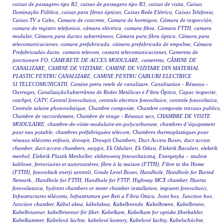
caixas de passagens tipo R2
,
caixas de passagens tipo R3
,
caixas de visita
,
Caixas
Iluminação Pública
,
caixas para fibras ópticas
,
Caixas Rede Elétrica
,
Caixas Telefonia
,
Caixas TV a Cabo
,
Camara de concreto
,
Camara de hormigon
,
Cámara de inspección
,
camara de registro telefonica
,
cámara eléctrica
,
camara fibra
,
Cámara FTTH
,
camara
modular
,
Cámara para ductos subterráneos
,
Cámara para fibra óptica
,
Cámara para
telecomunicaciones
,
camara prefabricada
,
cámara prefabricada de empalme
,
Cámara
Prefabricadas ducto
,
camara telecom
,
camara telecomunicaciones
,
Camereta de
jonctionare FO
,
CAMERETE DE ACCES MODULARE
,
cameretta
,
CĂMINE DE
CANALIZARE
,
CAMINE DE VIZITARE
,
CAMINE DE VIZITARE DIN MATERIAL
PLASTIC PENTRU CANALIZARE
,
CAMINE PENTRU CABLURI ELECTRICE
SI TELECOMUNICATII
,
Camine petru retele de canalizare
,
Canalisation - Réseaux -
Ouvrages
,
CanalizaçãoSubterrânea de Redes Metálicas e Fibra Óptica
,
Capac inspectie
,
catchpit
,
CATV
,
Central fotovoltaica
,
centrale electrice fotovoltaice
,
centrale fotovoltaica
,
Centrale solaire photovoltaïque
,
Chambre composite
,
Chambre composite travaux publics
,
Chambre de raccordement
,
Chambre de tirage - Réseaux secs
,
CHAMBRE DE VISITE
MODULAIRE
,
chambre-de-visite-modulaire-en-polycarbonate
,
chambres d’équipement
pour eau potable
,
chambres préfabriquées telecom
,
Chambres thermoplastiques pour
réseaux télécoms enfouis
,
drawpit
,
Drawpit Chambers
,
Duct Access Boxes
,
duct access
chamber
,
duct access chambers
,
easypit
,
Ek Odalari
,
Ek Odasi
,
Elektrik Bacaları
,
elektrik
menhol
,
Elektrik Plastik Menholler
,
elektrownię fotowoltaiczną
,
Energetyka – studnie
kablowe
,
ferroviaires et autoroutières
,
fibre à la maison (FTTH)
,
Fibre to the Home
(FTTH)
,
fotovoltaik enerji santrali
,
Grade Level Boxes
,
Handhole
,
Handhole for Buried
Network.
,
Handhole for FTTH
,
Handhole for FTTP
,
Highway MCX chamber
,
Huerta
fotovolataica
,
hydrant chambers or meter chamber installation
,
impianti fotovoltaici
,
Infrastructures télécoms
,
Infrastrutture per Reti a Fibra Ottica
,
Joint box
,
Junction box
,
Junction chamber
,
Kábel akna
,
kábelakna
,
Kabelbronde
,
Kabelbrønn
,
Kabelbrunn
,
Kabelbrunnar
,
kabelbrunnar för fiber
,
Kabelkum
,
Kabelkum for optiske fiberkabler
,
Kabelkummer
,
Kabelová šachta
,
kabelové komory
,
Kabelové šachty
,
Kabelschächte
,