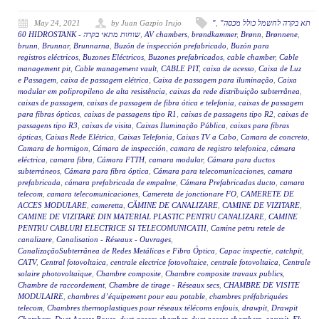
May 24, 2021
by Juan Gazpio Irujo
"
,
"תא בקרה לחשמל כולל מכסה
60 HIDROSTANK - שוחות מתאי בקרה
,
AV chambers
,
brøndkammer
,
Brønn
,
Brønnene
,
brunn
,
Brunnar
,
Brunnarna
,
Buzón de inspección prefabricado
,
Buzón para
registros eléctricos
,
Buzones Eléctricos
,
Buzones prefabricados
,
cable chamber
,
Cable
management pit
,
Cable management vault
,
CABLE PIT
,
caixa de acesso
,
Caixa de Luz
e Passagem
,
caixa de passagem elétrica
,
Caixa de passagem para iluminação
,
Caixa
modular em polipropileno de alta resistência
,
caixas da rede distribuição subterrânea
,
caixas de passagem
,
caixas de passagem de fibra ótica e telefonia
,
caixas de passagem
para fibras ópticas
,
caixas de passagens tipo R1
,
caixas de passagens tipo R2
,
caixas de
passagens tipo R3
,
caixas de visita
,
Caixas Iluminação Pública
,
caixas para fibras
ópticas
,
Caixas Rede Elétrica
,
Caixas Telefonia
,
Caixas TV a Cabo
,
Camara de concreto
,
Camara de hormigon
,
Cámara de inspección
,
camara de registro telefonica
,
cámara
eléctrica
,
camara fibra
,
Cámara FTTH
,
camara modular
,
Cámara para ductos
subterráneos
,
Cámara para fibra óptica
,
Cámara para telecomunicaciones
,
camara
prefabricada
,
cámara prefabricada de empalme
,
Cámara Prefabricadas ducto
,
camara
telecom
,
camara telecomunicaciones
,
Camereta de jonctionare FO
,
CAMERETE DE
ACCES MODULARE
,
cameretta
,
CĂMINE DE CANALIZARE
,
CAMINE DE VIZITARE
,
CAMINE DE VIZITARE DIN MATERIAL PLASTIC PENTRU CANALIZARE
,
CAMINE
PENTRU CABLURI ELECTRICE SI TELECOMUNICATII
,
Camine petru retele de
canalizare
,
Canalisation - Réseaux - Ouvrages
,
CanalizaçãoSubterrânea de Redes Metálicas e Fibra Óptica
,
Capac inspectie
,
catchpit
,
CATV
,
Central fotovoltaica
,
centrale electrice fotovoltaice
,
centrale fotovoltaica
,
Centrale
solaire photovoltaïque
,
Chambre composite
,
Chambre composite travaux publics
,
Chambre de raccordement
,
Chambre de tirage - Réseaux secs
,
CHAMBRE DE VISITE
MODULAIRE
,
chambres d’équipement pour eau potable
,
chambres préfabriquées
telecom
,
Chambres thermoplastiques pour réseaux télécoms enfouis
,
drawpit
,
Drawpit