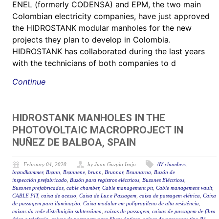
ENEL (formerly CODENSA) and EPM, the two main
Colombian electricity companies, have just approved
the HIDROSTANK modular manholes for the new
projects they plan to develop in Colombia.
HIDROSTANK has collaborated during the last years
with the technicians of both companies to d
Continue
HIDROSTANK MANHOLES IN THE
PHOTOVOLTAIC MACROPROJECT IN
NUÑEZ DE BALBOA, SPAIN
February 04, 2020
by Juan Gazpio Irujo
AV chambers
,
brøndkammer
,
Brønn
,
Brønnene
,
brunn
,
Brunnar
,
Brunnarna
,
Buzón de
inspección prefabricado
,
Buzón para registros eléctricos
,
Buzones Eléctricos
,
Buzones prefabricados
,
cable chamber
,
Cable management pit
,
Cable management vault
,
CABLE PIT
,
caixa de acesso
,
Caixa de Luz e Passagem
,
caixa de passagem elétrica
,
Caixa
de passagem para iluminação
,
Caixa modular em polipropileno de alta resistência
,
caixas da rede distribuição subterrânea
,
caixas de passagem
,
caixas de passagem de fibra