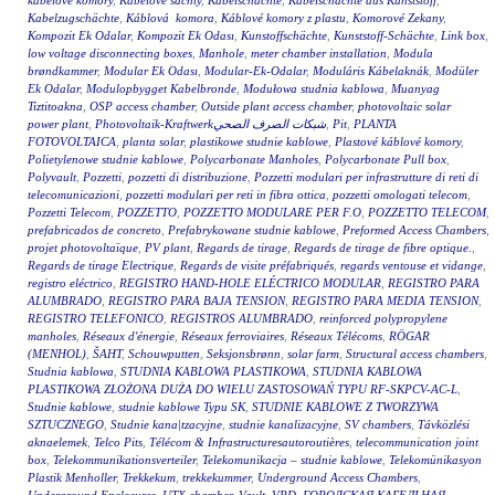
kabelové komory
,
Kabelové šachty
,
Kabelschächte
,
Kabelschächte aus Kunststoff
,
Kabelzugschächte
,
Káblová komora
,
Káblové komory z plastu
,
Komorové Zekany
,
Kompozit Ek Odalar
,
Kompozit Ek Odası
,
Kunstoffschächte
,
Kunststoff-Schächte
,
Link box
,
low voltage disconnecting boxes
,
Manhole
,
meter chamber installation
,
Modula
brøndkammer
,
Modular Ek Odası
,
Modular-Ek-Odalar
,
Moduláris Kábelaknák
,
Modüler
Ek Odalar
,
Modulopbygget Kabelbronde
,
Modułowa studnia kablowa
,
Muanyag
Tiztitoakna
,
OSP access chamber
,
Outside plant access chamber
,
photovoltaic solar
power plant
,
Photovoltaik-Kraftwerkشبكات الصرف الصحي
,
Pit
,
PLANTA
FOTOVOLTAICA
,
planta solar
,
plastikowe studnie kablowe
,
Plastové káblové komory
,
Polietylenowe studnie kablowe
,
Polycarbonate Manholes
,
Polycarbonate Pull box
,
Polyvault
,
Pozzetti
,
pozzetti di distribuzione
,
Pozzetti modulari per infrastrutture di reti di
telecomunicazioni
,
pozzetti modulari per reti in fibra ottica
,
pozzetti omologati telecom
,
Pozzetti Telecom
,
POZZETTO
,
POZZETTO MODULARE PER F.O
,
POZZETTO TELECOM
,
prefabricados de concreto
,
Prefabrykowane studnie kablowe
,
Preformed Access Chambers
,
projet photovoltaïque
,
PV plant
,
Regards de tirage
,
Regards de tirage de fibre optique.
,
Regards de tirage Electrique
,
Regards de visite préfabriqués
,
regards ventouse et vidange
,
registro eléctrico
,
REGISTRO HAND-HOLE ELÉCTRICO MODULAR
,
REGISTRO PARA
ALUMBRADO
,
REGISTRO PARA BAJA TENSION
,
REGISTRO PARA MEDIA TENSION
,
REGISTRO TELEFONICO
,
REGISTROS ALUMBRADO
,
reinforced polypropylene
manholes
,
Réseaux d'énergie
,
Réseaux ferroviaires
,
Réseaux Télécoms
,
RÖGAR
(MENHOL)
,
ŠAHT
,
Schouwputten
,
Seksjonsbrønn
,
solar farm
,
Structural access chambers
,
Studnia kablowa
,
STUDNIA KABLOWA PLASTIKOWA
,
STUDNIA KABLOWA
PLASTIKOWA ZŁOŻONA DUŻA DO WIELU ZASTOSOWAŃ TYPU RF-SKPCV-AC-L
,
Studnie kablowe
,
studnie kablowe Typu SK
,
STUDNIE KABLOWE Z TWORZYWA
SZTUCZNEGO
,
Studnie kana|tzacyjne
,
studnie kanalizacyjne
,
SV chambers
,
Távközlési
aknaelemek
,
Telco Pits
,
Télécom & Infrastructuresautoroutières
,
telecommunication joint
box
,
Telekommunikationsverteiler
,
Telekomunikacja – studnie kablowe
,
Telekomünikasyon
Plastik Menholler
,
Trekkekum
,
trekkekummer
,
Underground Access Chambers
,