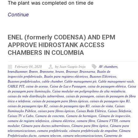
The plant was completed on time de
Continue
ENEL (formerly CODENSA) AND EPM
APPROVE HIDROSTANK ACCESS
CHAMBERS IN COLOMBIA
February 04, 2020
by Juan Gazpio Irujo
AV chambers
,
brøndkammer
,
Brønn
,
Brønnene
,
brunn
,
Brunnar
,
Brunnarna
,
Buzón de
inspección prefabricado
,
Buzón para registros eléctricos
,
Buzones Eléctricos
,
Buzones prefabricados
,
cable chamber
,
Cable management pit
,
Cable management vault
,
CABLE PIT
,
caixa de acesso
,
Caixa de Luz e Passagem
,
caixa de passagem elétrica
,
Caixa
de passagem para iluminação
,
Caixa modular em polipropileno de alta resistência
,
caixas da rede distribuição subterrânea
,
caixas de passagem
,
caixas de passagem de fibra
ótica e telefonia
,
caixas de passagem para fibras ópticas
,
caixas de passagens tipo R1
,
caixas de passagens tipo R2
,
caixas de passagens tipo R3
,
caixas de visita
,
Caixas
Iluminação Pública
,
caixas para fibras ópticas
,
Caixas Rede Elétrica
,
Caixas Telefonia
,
Caixas TV a Cabo
,
Camara de concreto
,
Camara de hormigon
,
Cámara de inspección
,
camara de registro telefonica
,
cámara eléctrica
,
camara fibra
,
Cámara FTTH
,
camara
modular
,
Cámara para ductos subterráneos
,
Cámara para fibra óptica
,
Cámara para
telecomunicaciones
,
camara prefabricada
,
cámara prefabricada de empalme
,
Cámara
Prefabricadas ducto
,
camara telecom
,
camara telecomunicaciones
,
Camereta de