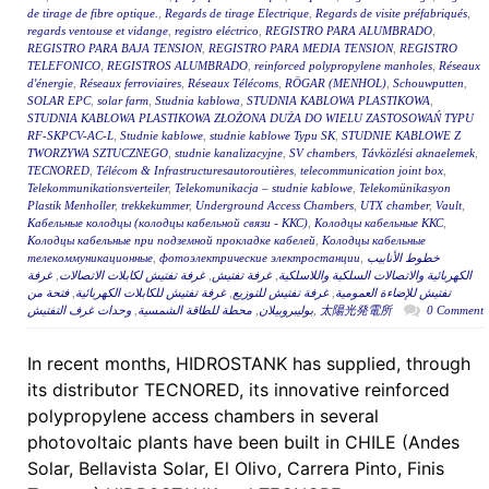
de tirage de fibre optique.
,
Regards de tirage Electrique
,
Regards de visite préfabriqués
,
regards ventouse et vidange
,
registro eléctrico
,
REGISTRO PARA ALUMBRADO
,
REGISTRO PARA BAJA TENSION
,
REGISTRO PARA MEDIA TENSION
,
REGISTRO
TELEFONICO
,
REGISTROS ALUMBRADO
,
reinforced polypropylene manholes
,
Réseaux
d'énergie
,
Réseaux ferroviaires
,
Réseaux Télécoms
,
RÖGAR (MENHOL)
,
Schouwputten
,
SOLAR EPC
,
solar farm
,
Studnia kablowa
,
STUDNIA KABLOWA PLASTIKOWA
,
STUDNIA KABLOWA PLASTIKOWA ZŁOŻONA DUŻA DO WIELU ZASTOSOWAŃ TYPU
RF-SKPCV-AC-L
,
Studnie kablowe
,
studnie kablowe Typu SK
,
STUDNIE KABLOWE Z
TWORZYWA SZTUCZNEGO
,
studnie kanalizacyjne
,
SV chambers
,
Távközlési aknaelemek
,
TECNORED
,
Télécom & Infrastructuresautoroutières
,
telecommunication joint box
,
Telekommunikationsverteiler
,
Telekomunikacja – studnie kablowe
,
Telekomünikasyon
Plastik Menholler
,
trekkekummer
,
Underground Access Chambers
,
UTX chamber
,
Vault
,
Кабельные колодцы (колодцы кабельной связи - ККС)
,
Колодцы кабельные ККС
,
Колодцы кабельные при подземной прокладке кабелей
,
Колодцы кабельные
телекоммуникационные
,
фотоэлектрические электростанции
,
خطوط الأنابيب
غرفة
,
غرفة تفتيش لكابلات الاتصالات
,
غرفة تفتيش
,
الكهربائية والاتصالات السلكية واللاسلكية
فتحة من
,
غرفة تفتيش للكابلات الكهربائية
,
غرفة تفتيش للتوزيع
,
تفتيش للإضاءة العمومية
وحدات غرف التفتيش
,
محطة للطاقة الشمسية
,
بوليبروبيلان
,
太陽光発電所
0 Comment
In recent months, HIDROSTANK has supplied, through
its distributor TECNORED, its innovative reinforced
polypropylene access chambers in several
photovoltaic plants have been built in CHILE (Andes
Solar, Bellavista Solar, El Olivo, Carrera Pinto, Finis