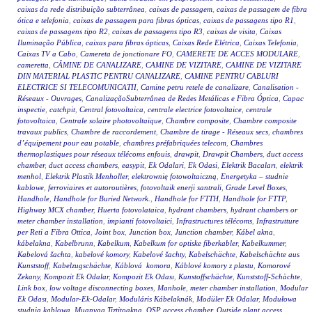
caixas da rede distribuição subterrânea
,
caixas de passagem
,
caixas de passagem de fibra
ótica e telefonia
,
caixas de passagem para fibras ópticas
,
caixas de passagens tipo R1
,
caixas de passagens tipo R2
,
caixas de passagens tipo R3
,
caixas de visita
,
Caixas
Iluminação Pública
,
caixas para fibras ópticas
,
Caixas Rede Elétrica
,
Caixas Telefonia
,
Caixas TV a Cabo
,
Camereta de jonctionare FO
,
CAMERETE DE ACCES MODULARE
,
cameretta
,
CĂMINE DE CANALIZARE
,
CAMINE DE VIZITARE
,
CAMINE DE VIZITARE
DIN MATERIAL PLASTIC PENTRU CANALIZARE
,
CAMINE PENTRU CABLURI
ELECTRICE SI TELECOMUNICATII
,
Camine petru retele de canalizare
,
Canalisation -
Réseaux - Ouvrages
,
CanalizaçãoSubterrânea de Redes Metálicas e Fibra Óptica
,
Capac
inspectie
,
catchpit
,
Central fotovoltaica
,
centrale electrice fotovoltaice
,
centrale
fotovoltaica
,
Centrale solaire photovoltaïque
,
Chambre composite
,
Chambre composite
travaux publics
,
Chambre de raccordement
,
Chambre de tirage - Réseaux secs
,
chambres
d’équipement pour eau potable
,
chambres préfabriquées telecom
,
Chambres
thermoplastiques pour réseaux télécoms enfouis
,
drawpit
,
Drawpit Chambers
,
duct access
chamber
,
duct access chambers
,
easypit
,
Ek Odalari
,
Ek Odasi
,
Elektrik Bacaları
,
elektrik
menhol
,
Elektrik Plastik Menholler
,
elektrownię fotowoltaiczną
,
Energetyka – studnie
kablowe
,
ferroviaires et autoroutières
,
fotovoltaik enerji santrali
,
Grade Level Boxes
,
Handhole
,
Handhole for Buried Network.
,
Handhole for FTTH
,
Handhole for FTTP
,
Highway MCX chamber
,
Huerta fotovolataica
,
hydrant chambers
,
hydrant chambers or
meter chamber installation
,
impianti fotovoltaici
,
Infrastructures télécoms
,
Infrastrutture
per Reti a Fibra Ottica
,
Joint box
,
Junction box
,
Junction chamber
,
Kábel akna
,
kábelakna
,
Kabelbrunn
,
Kabelkum
,
Kabelkum for optiske fiberkabler
,
Kabelkummer
,
Kabelová šachta
,
kabelové komory
,
Kabelové šachty
,
Kabelschächte
,
Kabelschächte aus
Kunststoff
,
Kabelzugschächte
,
Káblová komora
,
Káblové komory z plastu
,
Komorové
Zekany
,
Kompozit Ek Odalar
,
Kompozit Ek Odası
,
Kunstoffschächte
,
Kunststoff-Schächte
,
Link box
,
low voltage disconnecting boxes
,
Manhole
,
meter chamber installation
,
Modular
Ek Odası
,
Modular-Ek-Odalar
,
Moduláris Kábelaknák
,
Modüler Ek Odalar
,
Modułowa
studnia kablowa
,
Muanyag Tiztitoakna
,
OSP access chamber
,
Outside plant access