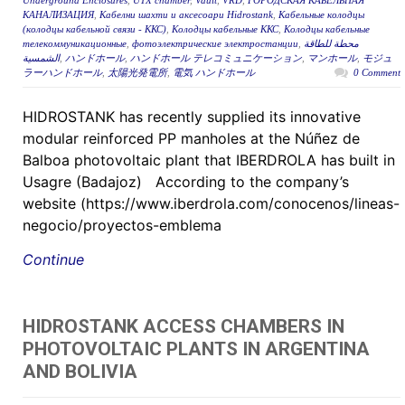
Underground Enclosures
,
UTX chamber
,
Vault
,
VRD
,
ГОРОДСКАЯ КАБЕЛЬНАЯ
КАНАЛИЗАЦИЯ
,
Кабелни шахти и аксесоари Hidrostank
,
Кабельные колодцы
(колодцы кабельной связи - ККС)
,
Колодцы кабельные ККС
,
Колодцы кабельные
телекоммуникационные
,
фотоэлектрические электростанции
,
محطة للطاقة
الشمسية
,
ハンドホール
,
ハンドホール テレコミュニケーション
,
マンホール
,
モジュ
ラーハンドホール
,
太陽光発電所
,
電気 ハンドホール
0 Comment
HIDROSTANK has recently supplied its innovative
modular reinforced PP manholes at the Núñez de
Balboa photovoltaic plant that IBERDROLA has built in
Usagre (Badajoz) According to the company’s
website (https://www.iberdrola.com/conocenos/lineas-
negocio/proyectos-emblema
Continue
HIDROSTANK ACCESS CHAMBERS IN
PHOTOVOLTAIC PLANTS IN ARGENTINA
AND BOLIVIA