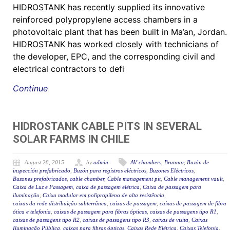
HIDROSTANK has recently supplied its innovative
reinforced polypropylene access chambers in a
photovoltaic plant that has been built in Ma’an, Jordan.
HIDROSTANK has worked closely with technicians of
the developer, EPC, and the corresponding civil and
electrical contractors to defi
Continue
HIDROSTANK CABLE PITS IN SEVERAL
SOLAR FARMS IN CHILE
August 28, 2015
by
admin
AV chambers
,
Brunnar
,
Buzón de
inspección prefabricado
,
Buzón para registros eléctricos
,
Buzones Eléctricos
,
Buzones prefabricados
,
cable chamber
,
Cable management pit
,
Cable management vault
,
Caixa de Luz e Passagem
,
caixa de passagem elétrica
,
Caixa de passagem para
iluminação
,
Caixa modular em polipropileno de alta resistência
,
caixas da rede distribuição subterrânea
,
caixas de passagem
,
caixas de passagem de fibra
ótica e telefonia
,
caixas de passagem para fibras ópticas
,
caixas de passagens tipo R1
,
caixas de passagens tipo R2
,
caixas de passagens tipo R3
,
caixas de visita
,
Caixas
Iluminação Pública
,
caixas para fibras ópticas
,
Caixas Rede Elétrica
,
Caixas Telefonia
,