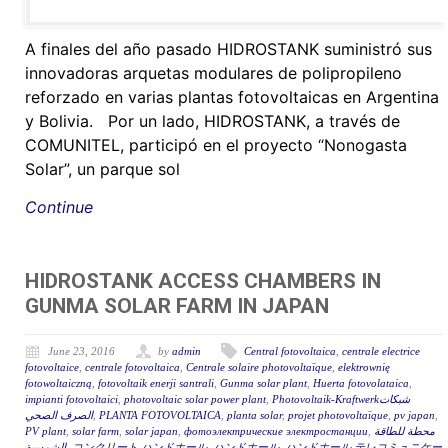
A finales del año pasado HIDROSTANK suministró sus
innovadoras arquetas modulares de polipropileno
reforzado en varias plantas fotovoltaicas en Argentina
y Bolivia. Por un lado, HIDROSTANK, a través de
COMUNITEL, participó en el proyecto “Nonogasta
Solar”, un parque sol
Continue
HIDROSTANK ACCESS CHAMBERS IN
GUNMA SOLAR FARM IN JAPAN
June 23, 2016
by
admin
Central fotovoltaica
,
centrale electrice
fotovoltaice
,
centrale fotovoltaica
,
Centrale solaire photovoltaïque
,
elektrownię
fotowoltaiczną
,
fotovoltaik enerji santrali
,
Gunma solar plant
,
Huerta fotovolataica
,
impianti fotovoltaici
,
photovoltaic solar power plant
,
Photovoltaik-Kraftwerkشبكات
الصرف الصحي
,
PLANTA FOTOVOLTAICA
,
planta solar
,
projet photovoltaïque
,
pv japan
,
PV plant
,
solar farm
,
solar japan
,
фотоэлектрические электростанции
,
محطة للطاقة
الشمسية
,
コンクリート ハンドホール
,
ハンドホール
,
ハンドホール テレコミュニケー