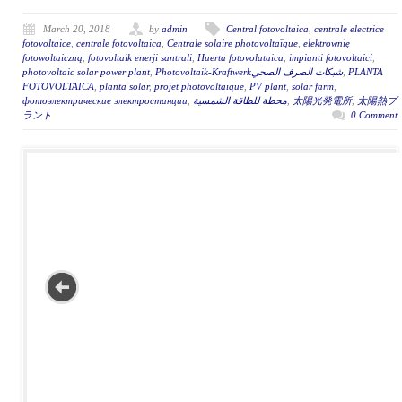
March 20, 2018
by
admin
Central fotovoltaica
,
centrale electrice
fotovoltaice
,
centrale fotovoltaica
,
Centrale solaire photovoltaïque
,
elektrownię
fotowoltaiczną
,
fotovoltaik enerji santrali
,
Huerta fotovolataica
,
impianti fotovoltaici
,
photovoltaic solar power plant
,
Photovoltaik-Kraftwerkشبكات الصرف الصحي
,
PLANTA
FOTOVOLTAICA
,
planta solar
,
projet photovoltaïque
,
PV plant
,
solar farm
,
фотоэлектрические электростанции
,
محطة للطاقة الشمسية
,
太陽光発電所
,
太陽熱プ
ラント
0 Comment