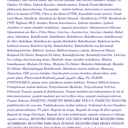
Chambers
,
Duct Access Boxes
,
duct access chamber
,
duct access chambers
,
easypit
,
Ek
Odalari
,
Ek Odasi
,
Elektrik Bacaları
,
elektrik menhol
,
Elektrik Plastik Menholler
,
elektrownię fotowoltaiczną
,
Energetyka – studnie kablowe
,
ferroviaires et autoroutières
,
fibre à la maison (FTTH)
,
Fibre to the Home (FTTH)
,
fotovoltaik enerji santrali
,
Grade
Level Boxes
,
Handhole
,
Handhole for Buried Network.
,
Handhole for FTTH
,
Handhole for
FTTP
,
Highway MCX chamber
,
Huerta fotovolataica
,
hydrant chambers
,
hydrant
chambers or meter chamber installation
,
impianti fotovoltaici
,
Infrastructures télécoms
,
Infrastrutture per Reti a Fibra Ottica
,
Joint box
,
Junction box
,
Junction chamber
,
Kábel
akna
,
kábelakna
,
Kabelbronde
,
Kabelbrønn
,
Kabelbrunn
,
Kabelbrunnar
,
kabelbrunnar
för fiber
,
Kabelkum
,
Kabelkum for optiske fiberkabler
,
Kabelkummer
,
Kabelová šachta
,
kabelové komory
,
Kabelové šachty
,
Kabelschächte
,
Kabelschächte aus Kunststoff
,
Kabelzugschächte
,
Káblová komora
,
Káblové komory z plastu
,
Komorové Zekany
,
Kompozit Ek Odalar
,
Kompozit Ek Odası
,
Kunstoffschächte
,
Kunststoff-Schächte
,
Link box
,
low voltage disconnecting boxes
,
Manhole
,
meter chamber installation
,
Modula
brøndkammer
,
Modular Ek Odası
,
Modular-Ek-Odalar
,
Moduláris Kábelaknák
,
Modüler
Ek Odalar
,
Modulopbygget Kabelbronde
,
Modułowa studnia kablowa
,
Muanyag
Tiztitoakna
,
OSP access chamber
,
Outside plant access chamber
,
photovoltaic solar
power plant
,
Photovoltaik-Kraftwerkشبكات الصرف الصحي
,
Pit
,
PLANTA
FOTOVOLTAICA
,
planta solar
,
plastikowe studnie kablowe
,
Plastové káblové komory
,
Polietylenowe studnie kablowe
,
Polycarbonate Manholes
,
Polycarbonate Pull box
,
Polyvault
,
Pozzetti
,
pozzetti di distribuzione
,
Pozzetti modulari per infrastrutture di reti di
telecomunicazioni
,
pozzetti modulari per reti in fibra ottica
,
pozzetti omologati telecom
,
Pozzetti Telecom
,
POZZETTO
,
POZZETTO MODULARE PER F.O
,
POZZETTO TELECOM
,
prefabricados de concreto
,
Prefabrykowane studnie kablowe
,
Preformed Access Chambers
,
projet photovoltaïque
,
PV plant
,
Regards de tirage
,
Regards de tirage de fibre optique.
,
Regards de tirage Electrique
,
Regards de visite préfabriqués
,
regards ventouse et vidange
,
registro eléctrico
,
REGISTRO HAND-HOLE ELÉCTRICO MODULAR
,
REGISTRO PARA
ALUMBRADO
,
REGISTRO PARA BAJA TENSION
,
REGISTRO PARA MEDIA TENSION
,