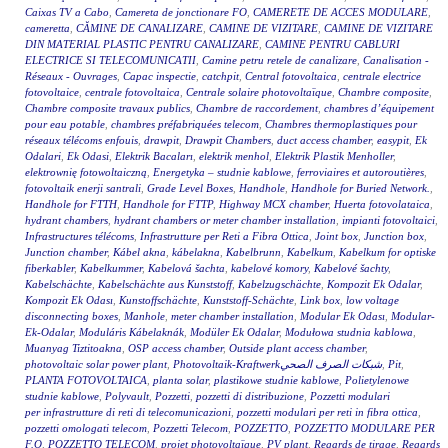
Caixas TV a Cabo
,
Camereta de jonctionare FO
,
CAMERETE DE ACCES MODULARE
,
cameretta
,
CĂMINE DE CANALIZARE
,
CAMINE DE VIZITARE
,
CAMINE DE VIZITARE
DIN MATERIAL PLASTIC PENTRU CANALIZARE
,
CAMINE PENTRU CABLURI
ELECTRICE SI TELECOMUNICATII
,
Camine petru retele de canalizare
,
Canalisation -
Réseaux - Ouvrages
,
Capac inspectie
,
catchpit
,
Central fotovoltaica
,
centrale electrice
fotovoltaice
,
centrale fotovoltaica
,
Centrale solaire photovoltaïque
,
Chambre composite
,
Chambre composite travaux publics
,
Chambre de raccordement
,
chambres d’équipement
pour eau potable
,
chambres préfabriquées telecom
,
Chambres thermoplastiques pour
réseaux télécoms enfouis
,
drawpit
,
Drawpit Chambers
,
duct access chamber
,
easypit
,
Ek
Odalari
,
Ek Odasi
,
Elektrik Bacaları
,
elektrik menhol
,
Elektrik Plastik Menholler
,
elektrownię fotowoltaiczną
,
Energetyka – studnie kablowe
,
ferroviaires et autoroutières
,
fotovoltaik enerji santrali
,
Grade Level Boxes
,
Handhole
,
Handhole for Buried Network.
,
Handhole for FTTH
,
Handhole for FTTP
,
Highway MCX chamber
,
Huerta fotovolataica
,
hydrant chambers
,
hydrant chambers or meter chamber installation
,
impianti fotovoltaici
,
Infrastructures télécoms
,
Infrastrutture per Reti a Fibra Ottica
,
Joint box
,
Junction box
,
Junction chamber
,
Kábel akna
,
kábelakna
,
Kabelbrunn
,
Kabelkum
,
Kabelkum for optiske
fiberkabler
,
Kabelkummer
,
Kabelová šachta
,
kabelové komory
,
Kabelové šachty
,
Kabelschächte
,
Kabelschächte aus Kunststoff
,
Kabelzugschächte
,
Kompozit Ek Odalar
,
Kompozit Ek Odası
,
Kunstoffschächte
,
Kunststoff-Schächte
,
Link box
,
low voltage
disconnecting boxes
,
Manhole
,
meter chamber installation
,
Modular Ek Odası
,
Modular-
Ek-Odalar
,
Moduláris Kábelaknák
,
Modüler Ek Odalar
,
Modułowa studnia kablowa
,
Muanyag Tiztitoakna
,
OSP access chamber
,
Outside plant access chamber
,
photovoltaic solar power plant
,
Photovoltaik-Kraftwerkشبكات الصرف الصحي
,
Pit
,
PLANTA FOTOVOLTAICA
,
planta solar
,
plastikowe studnie kablowe
,
Polietylenowe
studnie kablowe
,
Polyvault
,
Pozzetti
,
pozzetti di distribuzione
,
Pozzetti modulari
per infrastrutture di reti di telecomunicazioni
,
pozzetti modulari per reti in fibra ottica
,
pozzetti omologati telecom
,
Pozzetti Telecom
,
POZZETTO
,
POZZETTO MODULARE PER
F.O
,
POZZETTO TELECOM
,
projet photovoltaïque
,
PV plant
,
Regards de tirage
,
Regards