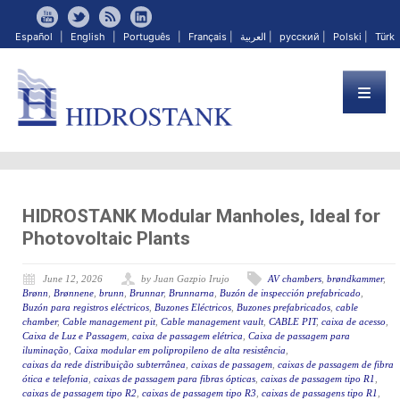
Español
|
English
|
Português
|
Français
|
العربية
|
русский
|
Polski
|
Türk
HIDROSTANK Modular Manholes, Ideal for
Photovoltaic Plants
June 12, 2026
by Juan Gazpio Irujo
AV chambers
,
brøndkammer
,
Brønn
,
Brønnene
,
brunn
,
Brunnar
,
Brunnarna
,
Buzón de inspección prefabricado
,
Buzón para registros eléctricos
,
Buzones Eléctricos
,
Buzones prefabricados
,
cable
chamber
,
Cable management pit
,
Cable management vault
,
CABLE PIT
,
caixa de acesso
,
Caixa de Luz e Passagem
,
caixa de passagem elétrica
,
Caixa de passagem para
iluminação
,
Caixa modular em polipropileno de alta resistência
,
caixas da rede distribuição subterrânea
,
caixas de passagem
,
caixas de passagem de fibra
ótica e telefonia
,
caixas de passagem para fibras ópticas
,
caixas de passagem tipo R1
,
caixas de passagem tipo R2
,
caixas de passagem tipo R3
,
caixas de passagens tipo R1
,