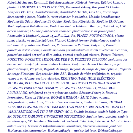
Kabelschächte aus Kunststoff
,
Kabelzugschächte
,
Káblová komora
,
Káblové komory z
plastu
,
KABLOVSKO OKNO PLASTIČNO
,
Komorové Zekany
,
Kompozit Ek Odalar
,
Kompozit Ek Odası
,
Kunstoffschächte
,
Kunststoff-Schächte
,
Link box
,
low voltage
disconnecting boxes
,
Manhole
,
meter chamber installation
,
Modula brøndkammer
,
Modular Ek Odası
,
Modular-Ek-Odalar
,
Moduláris Kábelaknák
,
Modüler Ek Odalar
,
Modulopbygget Kabelbronde
,
Modułowa studnia kablowa
,
Muanyag Tiztitoakna
,
OSP
access chamber
,
Outside plant access chamber
,
photovoltaic solar power plant
,
Photovoltaik-Kraftwerkشبكات الصرف الصحي
,
Pit
,
PLANTA FOTOVOLTAICA
,
planta
solar
,
plastikowe studnie kablowe
,
Plastové káblové komory
,
Polietylenowe studnie
kablowe
,
Polycarbonate Manholes
,
Polycarbonate Pull box
,
Polyvault
,
Pozzetti
,
pozzetti di distribuzione
,
Pozzetti modulari per infrastrutture di reti di telecomunicazioni
,
pozzetti modulari per reti in fibra ottica
,
pozzetti omologati telecom
,
Pozzetti Telecom
,
POZZETTO
,
POZZETTO MODULARE PER F.O
,
POZZETTO TELECOM
,
prefabricados
de concreto
,
Prefabrykowane studnie kablowe
,
Preformed Access Chambers
,
projet
photovoltaïque
,
PV plant
,
Regards de tirage
,
Regards de tirage de fibre optique.
,
Regards
de tirage Electrique
,
Regards de visite AEP
,
Regards de visite préfabriqués
,
regards
ventouse et vidange
,
registro eléctrico
,
REGISTRO HAND-HOLE ELÉCTRICO
MODULAR
,
REGISTRO PARA ALUMBRADO
,
REGISTRO PARA BAJA TENSION
,
REGISTRO PARA MEDIA TENSION
,
REGISTRO TELEFONICO
,
REGISTROS
ALUMBRADO
,
reinforced polypropylene manholes
,
Réseaux d'énergie
,
Réseaux
ferroviaires
,
Réseaux Télécoms
,
RÖGAR (MENHOL)
,
ŠAHT
,
Schouwputten
,
Seksjonsbrønn
,
solar farm
,
Structural access chambers
,
Studnia kablowa
,
STUDNIA
KABLOWA PLASTIKOWA
,
STUDNIA KABLOWA PLASTIKOWA ZŁOŻONA DUŻA DO
WIELU ZASTOSOWAŃ TYPU RF-SKPCV-AC-L
,
Studnie kablowe
,
studnie kablowe Typu
SK
,
STUDNIE KABLOWE Z TWORZYWA SZTUCZNEGO
,
Studnie kana|tzacyjne
,
studnie
kanalizacyjne
,
SV chambers
,
Távközlési aknaelemek
,
Telco Pits
,
Télécom & Infrastructures
autoroutières
,
Télécom & Infrastructuresautoroutières
,
telecommunication joint box
,
Telekommunikationsverteiler
,
Telekomunikacja – studnie kablowe
,
Telekomünikasyon