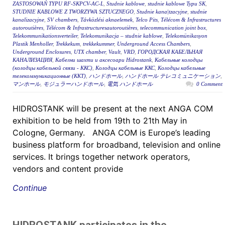
ZASTOSOWAŃ TYPU RF-SKPCV-AC-L
,
Studnie kablowe
,
studnie kablowe Typu SK
,
STUDNIE KABLOWE Z TWORZYWA SZTUCZNEGO
,
Studnie kana|tzacyjne
,
studnie
kanalizacyjne
,
SV chambers
,
Távközlési aknaelemek
,
Telco Pits
,
Télécom & Infrastructures
autoroutières
,
Télécom & Infrastructuresautoroutières
,
telecommunication joint box
,
Telekommunikationsverteiler
,
Telekomunikacja – studnie kablowe
,
Telekomünikasyon
Plastik Menholler
,
Trekkekum
,
trekkekummer
,
Underground Access Chambers
,
Underground Enclosures
,
UTX chamber
,
Vault
,
VRD
,
ГОРОДСКАЯ КАБЕЛЬНАЯ
КАНАЛИЗАЦИЯ
,
Кабелни шахти и аксесоари Hidrostank
,
Кабельные колодцы
(колодцы кабельной связи - ККС)
,
Колодцы кабельные ККС
,
Колодцы кабельные
телекоммуникационные (ККТ)
,
ハンドホール
,
ハンドホール テレコミュニケーション
,
マンホール
,
モジュラーハンドホール
,
電気 ハンドホール
0 Comment
HIDROSTANK will be present at the next ANGA COM
exhibition to be held from 19th to 21th May in
Cologne, Germany. ANGA COM is Europe’s leading
business platform for broadband, television and online
services. It brings together network operators,
vendors and content provide
Continue