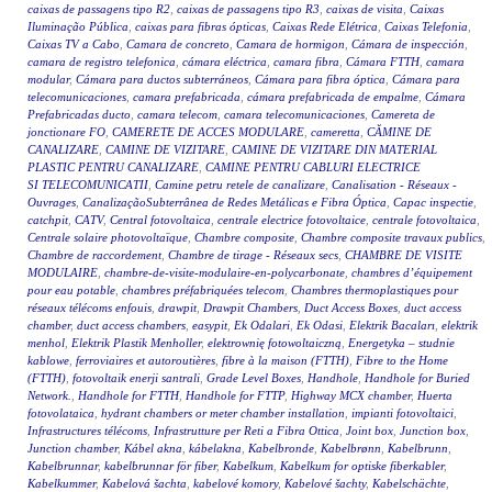
caixas de passagens tipo R2
,
caixas de passagens tipo R3
,
caixas de visita
,
Caixas
Iluminação Pública
,
caixas para fibras ópticas
,
Caixas Rede Elétrica
,
Caixas Telefonia
,
Caixas TV a Cabo
,
Camara de concreto
,
Camara de hormigon
,
Cámara de inspección
,
camara de registro telefonica
,
cámara eléctrica
,
camara fibra
,
Cámara FTTH
,
camara
modular
,
Cámara para ductos subterráneos
,
Cámara para fibra óptica
,
Cámara para
telecomunicaciones
,
camara prefabricada
,
cámara prefabricada de empalme
,
Cámara
Prefabricadas ducto
,
camara telecom
,
camara telecomunicaciones
,
Camereta de
jonctionare FO
,
CAMERETE DE ACCES MODULARE
,
cameretta
,
CĂMINE DE
CANALIZARE
,
CAMINE DE VIZITARE
,
CAMINE DE VIZITARE DIN MATERIAL
PLASTIC PENTRU CANALIZARE
,
CAMINE PENTRU CABLURI ELECTRICE
SI TELECOMUNICATII
,
Camine petru retele de canalizare
,
Canalisation - Réseaux -
Ouvrages
,
CanalizaçãoSubterrânea de Redes Metálicas e Fibra Óptica
,
Capac inspectie
,
catchpit
,
CATV
,
Central fotovoltaica
,
centrale electrice fotovoltaice
,
centrale fotovoltaica
,
Centrale solaire photovoltaïque
,
Chambre composite
,
Chambre composite travaux publics
,
Chambre de raccordement
,
Chambre de tirage - Réseaux secs
,
CHAMBRE DE VISITE
MODULAIRE
,
chambre-de-visite-modulaire-en-polycarbonate
,
chambres d’équipement
pour eau potable
,
chambres préfabriquées telecom
,
Chambres thermoplastiques pour
réseaux télécoms enfouis
,
drawpit
,
Drawpit Chambers
,
Duct Access Boxes
,
duct access
chamber
,
duct access chambers
,
easypit
,
Ek Odalari
,
Ek Odasi
,
Elektrik Bacaları
,
elektrik
menhol
,
Elektrik Plastik Menholler
,
elektrownię fotowoltaiczną
,
Energetyka – studnie
kablowe
,
ferroviaires et autoroutières
,
fibre à la maison (FTTH)
,
Fibre to the Home
(FTTH)
,
fotovoltaik enerji santrali
,
Grade Level Boxes
,
Handhole
,
Handhole for Buried
Network.
,
Handhole for FTTH
,
Handhole for FTTP
,
Highway MCX chamber
,
Huerta
fotovolataica
,
hydrant chambers or meter chamber installation
,
impianti fotovoltaici
,
Infrastructures télécoms
,
Infrastrutture per Reti a Fibra Ottica
,
Joint box
,
Junction box
,
Junction chamber
,
Kábel akna
,
kábelakna
,
Kabelbronde
,
Kabelbrønn
,
Kabelbrunn
,
Kabelbrunnar
,
kabelbrunnar för fiber
,
Kabelkum
,
Kabelkum for optiske fiberkabler
,
Kabelkummer
,
Kabelová šachta
,
kabelové komory
,
Kabelové šachty
,
Kabelschächte
,