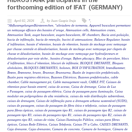
HIDROSTANK participates in the
forthcoming edition of IFAT (GERMANY)
April 02, 2026
by Juan Gazpio Irujo
"
,
"AbflussregelungenBürstenrechen
,
"aliviadero de tormenta
,
Appareil basculant permettant
un nettoyage efficace des bassins d’orage
,
Attenuation cells
,
Attenuation crates
,
Attenuation Tank
,
auget basculant
,
augets basculants
,
AV chambers
,
Bacia anti-poluição
,
bacia de infiltração
,
bacia de retenção
,
bacini di attenuazione
,
Balance Regulator
,
bassin
d’infiltration
,
bassin d’rétention
,
bassin de rétention
,
bassin de stockage avec nettoyage
par chasse centrale et désodorisation
,
bassin de stockage avec nettoyage par clapets de
chasse et désodorisation
,
bassin de stockage avec nettoyage par hydroéjecteurs et
désodorisation par voie sèche.
,
bassins d'orage
,
Bęben płuczący
,
Bloc de percolare
,
blocs
d’infiltration
,
blocs d’rétention
,
blocuri de infiltratie
,
BLOQUE DRENANTE
,
Bloques
alvéolaires
,
BLOQUES DRENANTES
,
bolones
,
BOX D’INFILTRATION
,
brøndkammer
,
Brønn
,
Brønnene
,
brunn
,
Brunnar
,
Brunnarna
,
Buzón de inspección prefabricado
,
Buzón para registros eléctricos
,
Buzones Eléctricos
,
Buzones prefabricados
,
cable
chamber
,
Cable management pit
,
Cable management vault
,
CABLE PIT
,
Caisson de
rétention pour bassin enterré
,
caixa de acesso
,
Caixa de drenatge
,
Caixa de Luz
e Passagem
,
caixa de passagem elétrica
,
Caixa de passagem para iluminação
,
Caixa
modular em polipropileno de alta resistência
,
caixas da rede distribuição subterrânea
,
caixas de drenagem
,
Caixas de infiltração para a drenagem urbana sustentável (SUDS)
,
caixas de passagem
,
caixas de passagem de fibra ótica e telefonia
,
caixas de passagem
para fibras ópticas
,
caixas de passagem tipo R1
,
caixas de passagem tipo R2
,
caixas de
passagem tipo R3
,
caixas de passagens tipo R1
,
caixas de passagens tipo R2
,
caixas de
passagens tipo R3
,
caixas de visita
,
Caixas Iluminação Pública
,
caixas para fibras
ópticas
,
Caixas Rede Elétrica
,
Caixas Telefonia
,
Caixas TV a Cabo
,
CAIXES DRENANTS
,
Caja drenante
,
Cajas drenantes
,
Camara de concreto
,
Camara de hormigon
,
Cámara de