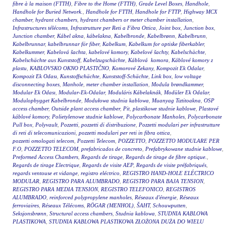
fibre à la maison (FTTH)
,
Fibre to the Home (FTTH)
,
Grade Level Boxes
,
Handhole
,
Handhole for Buried Network.
,
Handhole for FTTH
,
Handhole for FTTP
,
Highway MCX
chamber
,
hydrant chambers
,
hydrant chambers or meter chamber installation
,
Infrastructures télécoms
,
Infrastrutture per Reti a Fibra Ottica
,
Joint box
,
Junction box
,
Junction chamber
,
Kábel akna
,
kábelakna
,
Kabelbronde
,
Kabelbrønn
,
Kabelbrunn
,
Kabelbrunnar
,
kabelbrunnar för fiber
,
Kabelkum
,
Kabelkum for optiske fiberkabler
,
Kabelkummer
,
Kabelová šachta
,
kabelové komory
,
Kabelové šachty
,
Kabelschächte
,
Kabelschächte aus Kunststoff
,
Kabelzugschächte
,
Káblová komora
,
Káblové komory z
plastu
,
KABLOVSKO OKNO PLASTIČNO
,
Komorové Zekany
,
Kompozit Ek Odalar
,
Kompozit Ek Odası
,
Kunstoffschächte
,
Kunststoff-Schächte
,
Link box
,
low voltage
disconnecting boxes
,
Manhole
,
meter chamber installation
,
Modula brøndkammer
,
Modular Ek Odası
,
Modular-Ek-Odalar
,
Moduláris Kábelaknák
,
Modüler Ek Odalar
,
Modulopbygget Kabelbronde
,
Modułowa studnia kablowa
,
Muanyag Tiztitoakna
,
OSP
access chamber
,
Outside plant access chamber
,
Pit
,
plastikowe studnie kablowe
,
Plastové
káblové komory
,
Polietylenowe studnie kablowe
,
Polycarbonate Manholes
,
Polycarbonate
Pull box
,
Polyvault
,
Pozzetti
,
pozzetti di distribuzione
,
Pozzetti modulari per infrastrutture
di reti di telecomunicazioni
,
pozzetti modulari per reti in fibra ottica
,
pozzetti omologati telecom
,
Pozzetti Telecom
,
POZZETTO
,
POZZETTO MODULARE PER
F.O
,
POZZETTO TELECOM
,
prefabricados de concreto
,
Prefabrykowane studnie kablowe
,
Preformed Access Chambers
,
Regards de tirage
,
Regards de tirage de fibre optique.
,
Regards de tirage Electrique
,
Regards de visite AEP
,
Regards de visite préfabriqués
,
regards ventouse et vidange
,
registro eléctrico
,
REGISTRO HAND-HOLE ELÉCTRICO
MODULAR
,
REGISTRO PARA ALUMBRADO
,
REGISTRO PARA BAJA TENSION
,
REGISTRO PARA MEDIA TENSION
,
REGISTRO TELEFONICO
,
REGISTROS
ALUMBRADO
,
reinforced polypropylene manholes
,
Réseaux d'énergie
,
Réseaux
ferroviaires
,
Réseaux Télécoms
,
RÖGAR (MENHOL)
,
ŠAHT
,
Schouwputten
,
Seksjonsbrønn
,
Structural access chambers
,
Studnia kablowa
,
STUDNIA KABLOWA
PLASTIKOWA
,
STUDNIA KABLOWA PLASTIKOWA ZŁOŻONA DUŻA DO WIELU