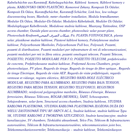
Kabelschächte aus Kunststoff
,
Kabelzugschächte
,
Káblová komora
,
Káblové komory z
plastu
,
KABLOVSKO OKNO PLASTIČNO
,
Komorové Zekany
,
Kompozit Ek Odalar
,
Kompozit Ek Odası
,
Kunstoffschächte
,
Kunststoff-Schächte
,
Link box
,
low voltage
disconnecting boxes
,
Manhole
,
meter chamber installation
,
Modula brøndkammer
,
Modular Ek Odası
,
Modular-Ek-Odalar
,
Moduláris Kábelaknák
,
Modüler Ek Odalar
,
Modulopbygget Kabelbronde
,
Modułowa studnia kablowa
,
Muanyag Tiztitoakna
,
OSP
access chamber
,
Outside plant access chamber
,
photovoltaic solar power plant
,
Photovoltaik-Kraftwerkشبكات الصرف الصحي
,
Pit
,
PLANTA FOTOVOLTAICA
,
planta
solar
,
plastikowe studnie kablowe
,
Plastové káblové komory
,
Polietylenowe studnie
kablowe
,
Polycarbonate Manholes
,
Polycarbonate Pull box
,
Polyvault
,
Pozzetti
,
pozzetti di distribuzione
,
Pozzetti modulari per infrastrutture di reti di telecomunicazioni
,
pozzetti modulari per reti in fibra ottica
,
pozzetti omologati telecom
,
Pozzetti Telecom
,
POZZETTO
,
POZZETTO MODULARE PER F.O
,
POZZETTO TELECOM
,
prefabricados
de concreto
,
Prefabrykowane studnie kablowe
,
Preformed Access Chambers
,
projet
photovoltaïque
,
PV plant
,
Regards de tirage
,
Regards de tirage de fibre optique.
,
Regards
de tirage Electrique
,
Regards de visite AEP
,
Regards de visite préfabriqués
,
regards
ventouse et vidange
,
registro eléctrico
,
REGISTRO HAND-HOLE ELÉCTRICO
MODULAR
,
REGISTRO PARA ALUMBRADO
,
REGISTRO PARA BAJA TENSION
,
REGISTRO PARA MEDIA TENSION
,
REGISTRO TELEFONICO
,
REGISTROS
ALUMBRADO
,
reinforced polypropylene manholes
,
Réseaux d'énergie
,
Réseaux
ferroviaires
,
Réseaux Télécoms
,
RÖGAR (MENHOL)
,
ŠAHT
,
Schouwputten
,
Seksjonsbrønn
,
solar farm
,
Structural access chambers
,
Studnia kablowa
,
STUDNIA
KABLOWA PLASTIKOWA
,
STUDNIA KABLOWA PLASTIKOWA ZŁOŻONA DUŻA DO
WIELU ZASTOSOWAŃ TYPU RF-SKPCV-AC-L
,
Studnie kablowe
,
studnie kablowe Typu
SK
,
STUDNIE KABLOWE Z TWORZYWA SZTUCZNEGO
,
Studnie kana|tzacyjne
,
studnie
kanalizacyjne
,
SV chambers
,
Távközlési aknaelemek
,
Telco Pits
,
Télécom & Infrastructures
autoroutières
,
Télécom & Infrastructuresautoroutières
,
telecommunication joint box
,
Telekommunikationsverteiler
,
Telekomunikacja – studnie kablowe
,
Telekomünikasyon