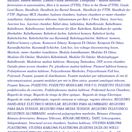
Bacaları
,
elektrik menhol
,
Elektrik Plastik Menholler
,
Energetyka – studnie kablowe
,
ferroviaires et autoroutières
,
fibre à la maison (FTTH)
,
Fibre to the Home (FTTH)
,
Grade
Level Boxes
,
Handhole
,
Handhole for Buried Network.
,
Handhole for FTTH
,
Handhole for
FTTP
,
Highway MCX chamber
,
hydrant chambers
,
hydrant chambers or meter chamber
installation
,
Infrastructures télécoms
,
Infrastrutture per Reti a Fibra Ottica
,
Joint box
,
Junction box
,
Junction chamber
,
Kábel akna
,
kábelakna
,
Kabelbronde
,
Kabelbrønn
,
Kabelbrunn
,
Kabelbrunnar
,
kabelbrunnar för fiber
,
Kabelkum
,
Kabelkum for optiske
fiberkabler
,
Kabelkummer
,
Kabelová šachta
,
kabelové komory
,
Kabelové šachty
,
Kabelschächte
,
Kabelschächte aus Kunststoff
,
Kabelzugschächte
,
Káblová komora
,
Káblové komory z plastu
,
Komorové Zekany
,
Kompozit Ek Odalar
,
Kompozit Ek Odası
,
Kunstoffschächte
,
Kunststoff-Schächte
,
Link box
,
low voltage disconnecting boxes
,
Manhole
,
meter chamber installation
,
Modula brøndkammer
,
Modular Ek Odası
,
Modular-Ek-Odalar
,
Moduláris Kábelaknák
,
Modüler Ek Odalar
,
Modulopbygget
Kabelbronde
,
Modułowa studnia kablowa
,
Muanyag Tiztitoakna
,
OSP access chamber
,
Outside plant access chamber
,
Pit
,
plastikowe studnie kablowe
,
Plastové káblové komory
,
Polietylenowe studnie kablowe
,
Polycarbonate Manholes
,
Polycarbonate Pull box
,
Polyvault
,
Pozzetti
,
pozzetti di distribuzione
,
Pozzetti modulari per infrastrutture di reti di
telecomunicazioni
,
pozzetti modulari per reti in fibra ottica
,
pozzetti omologati telecom
,
Pozzetti Telecom
,
POZZETTO
,
POZZETTO MODULARE PER F.O
,
POZZETTO TELECOM
,
prefabricados de concreto
,
Prefabrykowane studnie kablowe
,
Preformed Access Chambers
,
Regards de tirage
,
Regards de tirage de fibre optique.
,
Regards de tirage Electrique
,
Regards de visite préfabriqués
,
regards ventouse et vidange
,
registro eléctrico
,
REGISTRO
HAND-HOLE ELÉCTRICO MODULAR
,
REGISTRO PARA ALUMBRADO
,
REGISTRO
PARA BAJA TENSION
,
REGISTRO PARA MEDIA TENSION
,
REGISTRO TELEFONICO
,
REGISTROS ALUMBRADO
,
reinforced polypropylene manholes
,
Réseaux d'énergie
,
Réseaux ferroviaires
,
Réseaux Télécoms
,
RÖGAR (MENHOL)
,
ŠAHT
,
Schouwputten
,
Seksjonsbrønn
,
Structural access chambers
,
Studnia kablowa
,
STUDNIA KABLOWA
PLASTIKOWA
,
STUDNIA KABLOWA PLASTIKOWA ZŁOŻONA DUŻA DO WIELU