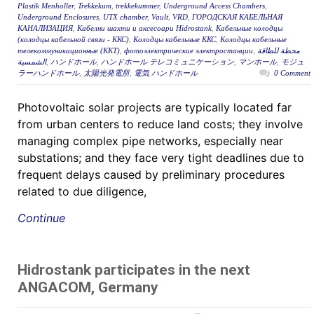
Plastik Menholler
,
Trekkekum
,
trekkekummer
,
Underground Access Chambers
,
Underground Enclosures
,
UTX chamber
,
Vault
,
VRD
,
ГОРОДСКАЯ КАБЕЛЬНАЯ
КАНАЛИЗАЦИЯ
,
Кабелни шахти и аксесоари Hidrostank
,
Кабельные колодцы
(колодцы кабельной связи - ККС)
,
Колодцы кабельные ККС
,
Колодцы кабельные
телекоммуникационные (ККТ)
,
фотоэлектрические электростанции
,
محطة للطاقة
الشمسية
,
ハンドホール
,
ハンドホール テレコミュニケーション
,
マンホール
,
モジュ
ラーハンドホール
,
太陽光発電所
,
電気 ハンドホール
0 Comment
Photovoltaic solar projects are typically located far
from urban centers to reduce land costs; they involve
managing complex pipe networks, especially near
substations; and they face very tight deadlines due to
frequent delays caused by preliminary procedures
related to due diligence,
Continue
Hidrostank participates in the next
ANGACOM, Germany