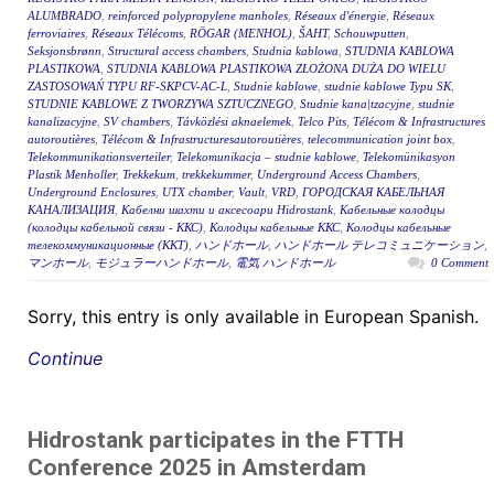
ALUMBRADO
,
reinforced polypropylene manholes
,
Réseaux d'énergie
,
Réseaux
ferroviaires
,
Réseaux Télécoms
,
RÖGAR (MENHOL)
,
ŠAHT
,
Schouwputten
,
Seksjonsbrønn
,
Structural access chambers
,
Studnia kablowa
,
STUDNIA KABLOWA
PLASTIKOWA
,
STUDNIA KABLOWA PLASTIKOWA ZŁOŻONA DUŻA DO WIELU
ZASTOSOWAŃ TYPU RF-SKPCV-AC-L
,
Studnie kablowe
,
studnie kablowe Typu SK
,
STUDNIE KABLOWE Z TWORZYWA SZTUCZNEGO
,
Studnie kana|tzacyjne
,
studnie
kanalizacyjne
,
SV chambers
,
Távközlési aknaelemek
,
Telco Pits
,
Télécom & Infrastructures
autoroutières
,
Télécom & Infrastructuresautoroutières
,
telecommunication joint box
,
Telekommunikationsverteiler
,
Telekomunikacja – studnie kablowe
,
Telekomünikasyon
Plastik Menholler
,
Trekkekum
,
trekkekummer
,
Underground Access Chambers
,
Underground Enclosures
,
UTX chamber
,
Vault
,
VRD
,
ГОРОДСКАЯ КАБЕЛЬНАЯ
КАНАЛИЗАЦИЯ
,
Кабелни шахти и аксесоари Hidrostank
,
Кабельные колодцы
(колодцы кабельной связи - ККС)
,
Колодцы кабельные ККС
,
Колодцы кабельные
телекоммуникационные (ККТ)
,
ハンドホール
,
ハンドホール テレコミュニケーション
,
マンホール
,
モジュラーハンドホール
,
電気 ハンドホール
0 Comment
Sorry, this entry is only available in European Spanish.
Continue
Hidrostank participates in the FTTH
Conference 2025 in Amsterdam