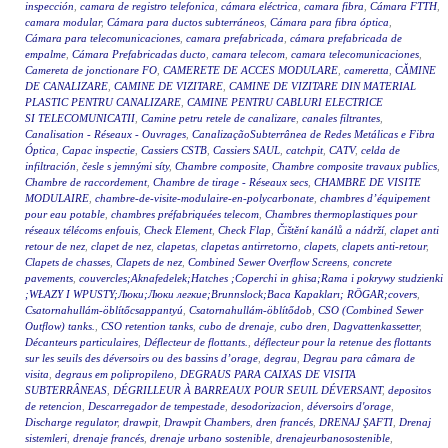
inspección
,
camara de registro telefonica
,
cámara eléctrica
,
camara fibra
,
Cámara FTTH
,
camara modular
,
Cámara para ductos subterráneos
,
Cámara para fibra óptica
,
Cámara para telecomunicaciones
,
camara prefabricada
,
cámara prefabricada de
empalme
,
Cámara Prefabricadas ducto
,
camara telecom
,
camara telecomunicaciones
,
Camereta de jonctionare FO
,
CAMERETE DE ACCES MODULARE
,
cameretta
,
CĂMINE
DE CANALIZARE
,
CAMINE DE VIZITARE
,
CAMINE DE VIZITARE DIN MATERIAL
PLASTIC PENTRU CANALIZARE
,
CAMINE PENTRU CABLURI ELECTRICE
SI TELECOMUNICATII
,
Camine petru retele de canalizare
,
canales filtrantes
,
Canalisation - Réseaux - Ouvrages
,
CanalizaçãoSubterrânea de Redes Metálicas e Fibra
Óptica
,
Capac inspectie
,
Cassiers CSTB
,
Cassiers SAUL
,
catchpit
,
CATV
,
celda de
infiltración
,
česle s jemnými síty
,
Chambre composite
,
Chambre composite travaux publics
,
Chambre de raccordement
,
Chambre de tirage - Réseaux secs
,
CHAMBRE DE VISITE
MODULAIRE
,
chambre-de-visite-modulaire-en-polycarbonate
,
chambres d’équipement
pour eau potable
,
chambres préfabriquées telecom
,
Chambres thermoplastiques pour
réseaux télécoms enfouis
,
Check Element
,
Check Flap
,
Čištění kanálů a nádrží
,
clapet anti
retour de nez
,
clapet de nez
,
clapetas
,
clapetas antirretorno
,
clapets
,
clapets anti-retour
,
Clapets de chasses
,
Clapets de nez
,
Combined Sewer Overflow Screens
,
concrete
pavements
,
couvercles;Aknafedelek;Hatches ;Coperchi in ghisa;Rama i pokrywy studzienki
;WŁAZY I WPUSTY;Люки;Люки легкие;Brunnslock;Baca Kapakları; RÖGAR;covers
,
Csatornahullám-öblítőcsappantyú
,
Csatornahullám-öblítődob
,
CSO (Combined Sewer
Outflow) tanks.
,
CSO retention tanks
,
cubo de drenaje
,
cubo dren
,
Dagvattenkassetter
,
Décanteurs particulaires
,
Déflecteur de flottants.
,
déflecteur pour la retenue des flottants
sur les seuils des déversoirs ou des bassins d’orage
,
degrau
,
Degrau para câmara de
visita
,
degraus em polipropileno
,
DEGRAUS PARA CAIXAS DE VISITA
SUBTERRÂNEAS
,
DÉGRILLEUR À BARREAUX POUR SEUIL DÉVERSANT
,
depositos
de retencion
,
Descarregador de tempestade
,
desodorizacion
,
déversoirs d'orage
,
Discharge regulator
,
drawpit
,
Drawpit Chambers
,
dren francés
,
DRENAJ ŞAFTI
,
Drenaj
sistemleri
,
drenaje francés
,
drenaje urbano sostenible
,
drenajeurbanosostenible
,