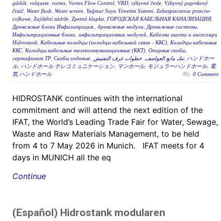
gátlók
,
volquete
,
vortex
,
Vortex Flow Control
,
VRD
,
výkyvné česle
,
Výkyvný paprskový
čistič
,
Water flush
,
Water screen
,
Yağmur Suyu Yönetim Sistemi
,
Zabezpieczenia przeciw-
cofkowe
,
Zajištění zádrže
,
Zpetná klapka
,
ГОРОДСКАЯ КАБЕЛЬНАЯ КАНАЛИЗАЦИЯ
,
Дренажные блоки Инфильтрация.
,
дренажные модули
,
Дренажные системы
,
Инфильтрационные блоки
,
инфильтрационных модулей
,
Кабелни шахти и аксесоари
Hidrostank
,
Кабельные колодцы (колодцы кабельной связи - ККС)
,
Колодцы кабельные
ККС
,
Колодцы кабельные телекоммуникационные (ККТ)
,
Опорные скобы
,
сертификат ТР
,
Скобы ходовые
,
خطوات غرف التفتيش
,
تنك مانع العواصف
,
ハンドホー
ル
,
ハンドホール テレコミュニケーション
,
マンホール
,
モジュラーハンドホール
,
電
気 ハンドホール
0 Comment
HIDROSTANK continues with the international
commitment and will attend the next edition of the
IFAT, the World’s Leading Trade Fair for Water, Sewage,
Waste and Raw Materials Management, to be held
from 4 to 7 May 2026 in Munich. IFAT meets for 4
days in MUNICH all the eq
Continue
(Español) Hidrostank modularen