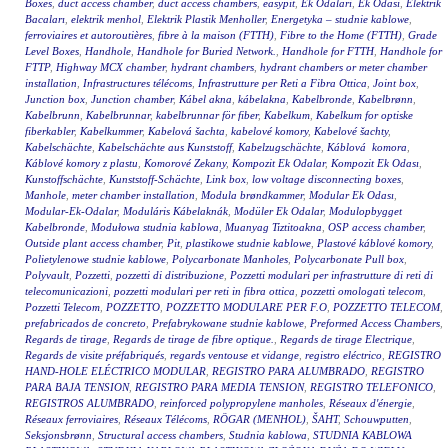
Boxes
,
duct access chamber
,
duct access chambers
,
easypit
,
Ek Odalari
,
Ek Odasi
,
Elektrik
Bacaları
,
elektrik menhol
,
Elektrik Plastik Menholler
,
Energetyka – studnie kablowe
,
ferroviaires et autoroutières
,
fibre à la maison (FTTH)
,
Fibre to the Home (FTTH)
,
Grade
Level Boxes
,
Handhole
,
Handhole for Buried Network.
,
Handhole for FTTH
,
Handhole for
FTTP
,
Highway MCX chamber
,
hydrant chambers
,
hydrant chambers or meter chamber
installation
,
Infrastructures télécoms
,
Infrastrutture per Reti a Fibra Ottica
,
Joint box
,
Junction box
,
Junction chamber
,
Kábel akna
,
kábelakna
,
Kabelbronde
,
Kabelbrønn
,
Kabelbrunn
,
Kabelbrunnar
,
kabelbrunnar för fiber
,
Kabelkum
,
Kabelkum for optiske
fiberkabler
,
Kabelkummer
,
Kabelová šachta
,
kabelové komory
,
Kabelové šachty
,
Kabelschächte
,
Kabelschächte aus Kunststoff
,
Kabelzugschächte
,
Káblová komora
,
Káblové komory z plastu
,
Komorové Zekany
,
Kompozit Ek Odalar
,
Kompozit Ek Odası
,
Kunstoffschächte
,
Kunststoff-Schächte
,
Link box
,
low voltage disconnecting boxes
,
Manhole
,
meter chamber installation
,
Modula brøndkammer
,
Modular Ek Odası
,
Modular-Ek-Odalar
,
Moduláris Kábelaknák
,
Modüler Ek Odalar
,
Modulopbygget
Kabelbronde
,
Modułowa studnia kablowa
,
Muanyag Tiztitoakna
,
OSP access chamber
,
Outside plant access chamber
,
Pit
,
plastikowe studnie kablowe
,
Plastové káblové komory
,
Polietylenowe studnie kablowe
,
Polycarbonate Manholes
,
Polycarbonate Pull box
,
Polyvault
,
Pozzetti
,
pozzetti di distribuzione
,
Pozzetti modulari per infrastrutture di reti di
telecomunicazioni
,
pozzetti modulari per reti in fibra ottica
,
pozzetti omologati telecom
,
Pozzetti Telecom
,
POZZETTO
,
POZZETTO MODULARE PER F.O
,
POZZETTO TELECOM
,
prefabricados de concreto
,
Prefabrykowane studnie kablowe
,
Preformed Access Chambers
,
Regards de tirage
,
Regards de tirage de fibre optique.
,
Regards de tirage Electrique
,
Regards de visite préfabriqués
,
regards ventouse et vidange
,
registro eléctrico
,
REGISTRO
HAND-HOLE ELÉCTRICO MODULAR
,
REGISTRO PARA ALUMBRADO
,
REGISTRO
PARA BAJA TENSION
,
REGISTRO PARA MEDIA TENSION
,
REGISTRO TELEFONICO
,
REGISTROS ALUMBRADO
,
reinforced polypropylene manholes
,
Réseaux d'énergie
,
Réseaux ferroviaires
,
Réseaux Télécoms
,
RÖGAR (MENHOL)
,
ŠAHT
,
Schouwputten
,
Seksjonsbrønn
,
Structural access chambers
,
Studnia kablowa
,
STUDNIA KABLOWA