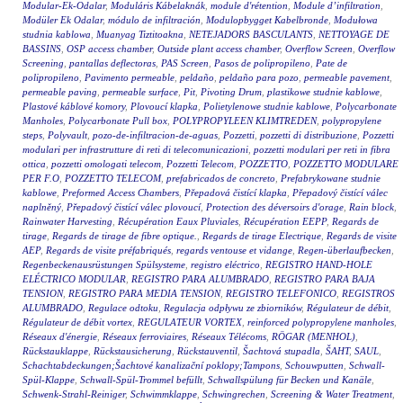
Modular-Ek-Odalar
,
Moduláris Kábelaknák
,
module d'rétention
,
Module d’infiltration
,
Modüler Ek Odalar
,
módulo de infiltración
,
Modulopbygget Kabelbronde
,
Modułowa
studnia kablowa
,
Muanyag Tiztitoakna
,
NETEJADORS BASCULANTS
,
NETTOYAGE DE
BASSINS
,
OSP access chamber
,
Outside plant access chamber
,
Overflow Screen
,
Overflow
Screening
,
pantallas deflectoras
,
PAS Screen
,
Pasos de polipropileno
,
Pate de
polipropileno
,
Pavimento permeable
,
peldaño
,
peldaño para pozo
,
permeable pavement
,
permeable paving
,
permeable surface
,
Pit
,
Pivoting Drum
,
plastikowe studnie kablowe
,
Plastové káblové komory
,
Plovoucí klapka
,
Polietylenowe studnie kablowe
,
Polycarbonate
Manholes
,
Polycarbonate Pull box
,
POLYPROPYLEEN KLIMTREDEN
,
polypropylene
steps
,
Polyvault
,
pozo-de-infiltracion-de-aguas
,
Pozzetti
,
pozzetti di distribuzione
,
Pozzetti
modulari per infrastrutture di reti di telecomunicazioni
,
pozzetti modulari per reti in fibra
ottica
,
pozzetti omologati telecom
,
Pozzetti Telecom
,
POZZETTO
,
POZZETTO MODULARE
PER F.O
,
POZZETTO TELECOM
,
prefabricados de concreto
,
Prefabrykowane studnie
kablowe
,
Preformed Access Chambers
,
Přepadová čistící klapka
,
Přepadový čistící válec
naplněný
,
Přepadový čistící válec plovoucí
,
Protection des déversoirs d'orage
,
Rain block
,
Rainwater Harvesting
,
Récupération Eaux Pluviales
,
Récupération EEPP
,
Regards de
tirage
,
Regards de tirage de fibre optique.
,
Regards de tirage Electrique
,
Regards de visite
AEP
,
Regards de visite préfabriqués
,
regards ventouse et vidange
,
Regen-überlaufbecken
,
Regenbeckenausrüstungen Spülsysteme
,
registro eléctrico
,
REGISTRO HAND-HOLE
ELÉCTRICO MODULAR
,
REGISTRO PARA ALUMBRADO
,
REGISTRO PARA BAJA
TENSION
,
REGISTRO PARA MEDIA TENSION
,
REGISTRO TELEFONICO
,
REGISTROS
ALUMBRADO
,
Regulace odtoku
,
Regulacja odpływu ze zbiorników
,
Régulateur de débit
,
Régulateur de débit vortex
,
REGULATEUR VORTEX
,
reinforced polypropylene manholes
,
Réseaux d'énergie
,
Réseaux ferroviaires
,
Réseaux Télécoms
,
RÖGAR (MENHOL)
,
Rückstauklappe
,
Rückstausicherung
,
Rückstauventil
,
Šachtová stupadla
,
ŠAHT
,
SAUL
,
Schachtabdeckungen;Šachtové kanalizační poklopy;Tampons
,
Schouwputten
,
Schwall-
Spül-Klappe
,
Schwall-Spül-Trommel befüllt
,
Schwallspülung für Becken und Kanäle
,
Schwenk-Strahl-Reiniger
,
Schwimmklappe
,
Schwingrechen
,
Screening & Water Treatment
,