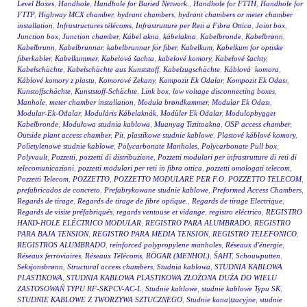
Level Boxes
,
Handhole
,
Handhole for Buried Network.
,
Handhole for FTTH
,
Handhole for
FTTP
,
Highway MCX chamber
,
hydrant chambers
,
hydrant chambers or meter chamber
installation
,
Infrastructures télécoms
,
Infrastrutture per Reti a Fibra Ottica
,
Joint box
,
Junction box
,
Junction chamber
,
Kábel akna
,
kábelakna
,
Kabelbronde
,
Kabelbrønn
,
Kabelbrunn
,
Kabelbrunnar
,
kabelbrunnar för fiber
,
Kabelkum
,
Kabelkum for optiske
fiberkabler
,
Kabelkummer
,
Kabelová šachta
,
kabelové komory
,
Kabelové šachty
,
Kabelschächte
,
Kabelschächte aus Kunststoff
,
Kabelzugschächte
,
Káblová komora
,
Káblové komory z plastu
,
Komorové Zekany
,
Kompozit Ek Odalar
,
Kompozit Ek Odası
,
Kunstoffschächte
,
Kunststoff-Schächte
,
Link box
,
low voltage disconnecting boxes
,
Manhole
,
meter chamber installation
,
Modula brøndkammer
,
Modular Ek Odası
,
Modular-Ek-Odalar
,
Moduláris Kábelaknák
,
Modüler Ek Odalar
,
Modulopbygget
Kabelbronde
,
Modułowa studnia kablowa
,
Muanyag Tiztitoakna
,
OSP access chamber
,
Outside plant access chamber
,
Pit
,
plastikowe studnie kablowe
,
Plastové káblové komory
,
Polietylenowe studnie kablowe
,
Polycarbonate Manholes
,
Polycarbonate Pull box
,
Polyvault
,
Pozzetti
,
pozzetti di distribuzione
,
Pozzetti modulari per infrastrutture di reti di
telecomunicazioni
,
pozzetti modulari per reti in fibra ottica
,
pozzetti omologati telecom
,
Pozzetti Telecom
,
POZZETTO
,
POZZETTO MODULARE PER F.O
,
POZZETTO TELECOM
,
prefabricados de concreto
,
Prefabrykowane studnie kablowe
,
Preformed Access Chambers
,
Regards de tirage
,
Regards de tirage de fibre optique.
,
Regards de tirage Electrique
,
Regards de visite préfabriqués
,
regards ventouse et vidange
,
registro eléctrico
,
REGISTRO
HAND-HOLE ELÉCTRICO MODULAR
,
REGISTRO PARA ALUMBRADO
,
REGISTRO
PARA BAJA TENSION
,
REGISTRO PARA MEDIA TENSION
,
REGISTRO TELEFONICO
,
REGISTROS ALUMBRADO
,
reinforced polypropylene manholes
,
Réseaux d'énergie
,
Réseaux ferroviaires
,
Réseaux Télécoms
,
RÖGAR (MENHOL)
,
ŠAHT
,
Schouwputten
,
Seksjonsbrønn
,
Structural access chambers
,
Studnia kablowa
,
STUDNIA KABLOWA
PLASTIKOWA
,
STUDNIA KABLOWA PLASTIKOWA ZŁOŻONA DUŻA DO WIELU
ZASTOSOWAŃ TYPU RF-SKPCV-AC-L
,
Studnie kablowe
,
studnie kablowe Typu SK
,
STUDNIE KABLOWE Z TWORZYWA SZTUCZNEGO
,
Studnie kana|tzacyjne
,
studnie