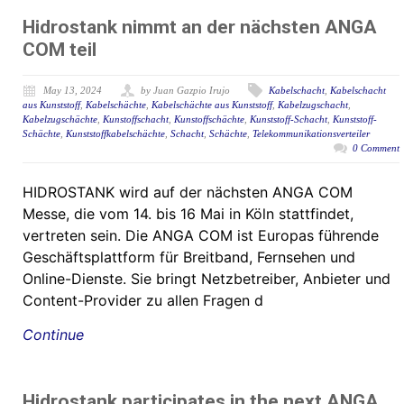
Hidrostank nimmt an der nächsten ANGA
COM teil
May 13, 2024
by Juan Gazpio Irujo
Kabelschacht
,
Kabelschacht
aus Kunststoff
,
Kabelschächte
,
Kabelschächte aus Kunststoff
,
Kabelzugschacht
,
Kabelzugschächte
,
Kunstoffschacht
,
Kunstoffschächte
,
Kunststoff-Schacht
,
Kunststoff-
Schächte
,
Kunststoffkabelschächte
,
Schacht
,
Schächte
,
Telekommunikationsverteiler
0 Comment
HIDROSTANK wird auf der nächsten ANGA COM
Messe, die vom 14. bis 16 Mai in Köln stattfindet,
vertreten sein. Die ANGA COM ist Europas führende
Geschäftsplattform für Breitband, Fernsehen und
Online-Dienste. Sie bringt Netzbetreiber, Anbieter und
Content-Provider zu allen Fragen d
Continue
Hidrostank participates in the next ANGA