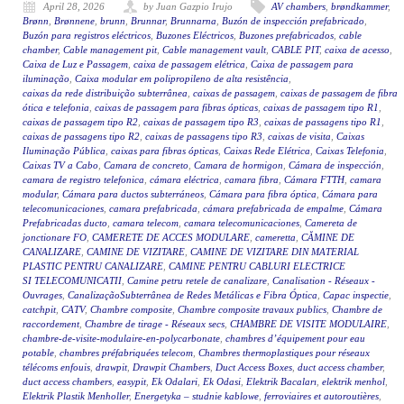
April 28, 2026
by Juan Gazpio Irujo
AV chambers
,
brøndkammer
,
Brønn
,
Brønnene
,
brunn
,
Brunnar
,
Brunnarna
,
Buzón de inspección prefabricado
,
Buzón para registros eléctricos
,
Buzones Eléctricos
,
Buzones prefabricados
,
cable
chamber
,
Cable management pit
,
Cable management vault
,
CABLE PIT
,
caixa de acesso
,
Caixa de Luz e Passagem
,
caixa de passagem elétrica
,
Caixa de passagem para
iluminação
,
Caixa modular em polipropileno de alta resistência
,
caixas da rede distribuição subterrânea
,
caixas de passagem
,
caixas de passagem de fibra
ótica e telefonia
,
caixas de passagem para fibras ópticas
,
caixas de passagem tipo R1
,
caixas de passagem tipo R2
,
caixas de passagem tipo R3
,
caixas de passagens tipo R1
,
caixas de passagens tipo R2
,
caixas de passagens tipo R3
,
caixas de visita
,
Caixas
Iluminação Pública
,
caixas para fibras ópticas
,
Caixas Rede Elétrica
,
Caixas Telefonia
,
Caixas TV a Cabo
,
Camara de concreto
,
Camara de hormigon
,
Cámara de inspección
,
camara de registro telefonica
,
cámara eléctrica
,
camara fibra
,
Cámara FTTH
,
camara
modular
,
Cámara para ductos subterráneos
,
Cámara para fibra óptica
,
Cámara para
telecomunicaciones
,
camara prefabricada
,
cámara prefabricada de empalme
,
Cámara
Prefabricadas ducto
,
camara telecom
,
camara telecomunicaciones
,
Camereta de
jonctionare FO
,
CAMERETE DE ACCES MODULARE
,
cameretta
,
CĂMINE DE
CANALIZARE
,
CAMINE DE VIZITARE
,
CAMINE DE VIZITARE DIN MATERIAL
PLASTIC PENTRU CANALIZARE
,
CAMINE PENTRU CABLURI ELECTRICE
SI TELECOMUNICATII
,
Camine petru retele de canalizare
,
Canalisation - Réseaux -
Ouvrages
,
CanalizaçãoSubterrânea de Redes Metálicas e Fibra Óptica
,
Capac inspectie
,
catchpit
,
CATV
,
Chambre composite
,
Chambre composite travaux publics
,
Chambre de
raccordement
,
Chambre de tirage - Réseaux secs
,
CHAMBRE DE VISITE MODULAIRE
,
chambre-de-visite-modulaire-en-polycarbonate
,
chambres d’équipement pour eau
potable
,
chambres préfabriquées telecom
,
Chambres thermoplastiques pour réseaux
télécoms enfouis
,
drawpit
,
Drawpit Chambers
,
Duct Access Boxes
,
duct access chamber
,
duct access chambers
,
easypit
,
Ek Odalari
,
Ek Odasi
,
Elektrik Bacaları
,
elektrik menhol
,
Elektrik Plastik Menholler
,
Energetyka – studnie kablowe
,
ferroviaires et autoroutières
,