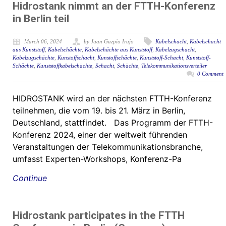
Hidrostank nimmt an der FTTH-Konferenz
in Berlin teil
March 06, 2024
by Juan Gazpio Irujo
Kabelschacht
,
Kabelschacht
aus Kunststoff
,
Kabelschächte
,
Kabelschächte aus Kunststoff
,
Kabelzugschacht
,
Kabelzugschächte
,
Kunstoffschacht
,
Kunstoffschächte
,
Kunststoff-Schacht
,
Kunststoff-
Schächte
,
Kunststoffkabelschächte
,
Schacht
,
Schächte
,
Telekommunikationsverteiler
0 Comment
HIDROSTANK wird an der nächsten FTTH-Konferenz
teilnehmen, die vom 19. bis 21. März in Berlin,
Deutschland, stattfindet. Das Programm der FTTH-
Konferenz 2024, einer der weltweit führenden
Veranstaltungen der Telekommunikationsbranche,
umfasst Experten-Workshops, Konferenz-Pa
Continue
Hidrostank participates in the FTTH