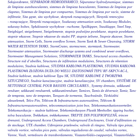
Seksjonsbrønn
,
SEPARADOR HIDRODINÁMICO
,
Séparateur hydrodynamique
,
sistemas
de limpieza autobasculantes
,
sistemas de limpieza basculantes
,
Sistemas de limpieza por
clapetas
,
Sistemas de limpieza por compuertas
,
Sistemas de limpieza por vacío
,
sisteme de
infiltratie
,
Sita gęste
,
sito wychyłowe
,
skrzynek rozsączających
,
Skrzynki retencyjno
- rozsączające
,
Skrzynki rozsączające
,
Soakaway attenuation units
,
Soakaway Modules
,
sokaway bobex
,
Spłukiwanie wychyłowe –ruchome
,
Spülkippen
,
Stauklappe
,
Steel Step
,
Steigbügel
,
steigelement
,
Steigelemente
,
stopnie podwójne powlekane
,
stopnie powlekane
,
stopnie włazowe
,
Stopnie włazowe do studni PP
,
stopnie żeliwne
,
Stopnie złazowe
,
Storm
attenuation
,
Storm Cells
,
Storm overflow Screen
,
Storm Tank & Sewer Cleansing
,
STORM
WATER RETENTION TANKS
,
StormCrates
,
stormscreen
,
stormtank
,
Stormwater
,
Stormwater attenuation
,
Stormwater discharge systems and combined sewer overflows
,
Stormwater Management Solutions
,
STORMWATER TANKS
,
Structural access chambers
,
Structure nid d’abeilles
,
Structures de infiltration modulaires
,
Structures de rétention
modulaires
,
Studnia kablowa
,
STUDNIA KABLOWA PLASTIKOWA
,
STUDNIA KABLOWA
PLASTIKOWA ZŁOŻONA DUŻA DO WIELU ZASTOSOWAŃ TYPU RF-SKPCV-AC-L
,
Studnie kablowe
,
studnie kablowe Typu SK
,
STUDNIE KABLOWE Z TWORZYWA
SZTUCZNEGO
,
Studnie kana|tzacyjne
,
studnie kanalizacyjne
,
SV chambers
,
SYSTÈME DE
NETTOYAGE CENTRAL POUR BASSINS CIRCULAIRES.
,
Systemy drenażu
,
szikkasztó
rendszer
,
szikkasztó rendszerek
,
szikkasztórendszer
,
Tamices
,
Tamis de déversoir
,
Tamiz
,
Tanc
de tempesta
,
tanc de tempestes
,
Tanques de tormenta
,
Tauchwände
,
Távközlési
aknaelemek
,
Telco Pits
,
Télécom & Infrastructures autoroutières
,
Télécom &
Infrastructuresautoroutières
,
telecommunication joint box
,
Telekommunikationsverteiler
,
Telekomunikacja – studnie kablowe
,
Telekomünikasyon Plastik Menholler
,
tipping bucket
,
tolva basculante
,
Trekkekum
,
trekkekummer
,
TREPTE DIN POLIPROPILENĂ
,
trincee
drenanti
,
Underground Access Chambers
,
Underground Enclosures
,
Unité d'infiltration ou
de stockage
,
UTX chamber
,
Uzbrojenie przelewów
,
valvole di ritegno
,
Valvula tipo pinza
,
valvula vortice
,
valvulas pico pato
,
válvulas reguladoras de caudal
,
valvulas vortex
,
Vanne
,
Vault
,
vertedouro de transbordamento
,
Visszatorlódás-csappantyú
,
Visszatorlódás-