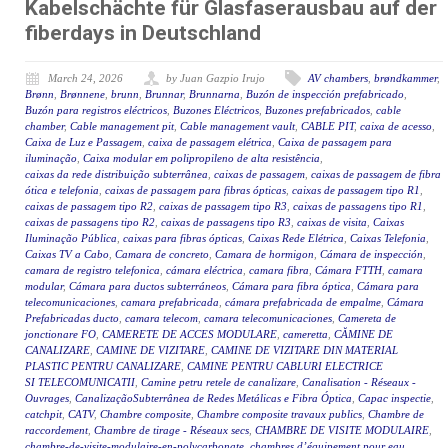
Kabelschächte für Glasfaserausbau auf der
fiberdays in Deutschland
March 24, 2026
by Juan Gazpio Irujo
AV chambers
,
brøndkammer
,
Brønn
,
Brønnene
,
brunn
,
Brunnar
,
Brunnarna
,
Buzón de inspección prefabricado
,
Buzón para registros eléctricos
,
Buzones Eléctricos
,
Buzones prefabricados
,
cable
chamber
,
Cable management pit
,
Cable management vault
,
CABLE PIT
,
caixa de acesso
,
Caixa de Luz e Passagem
,
caixa de passagem elétrica
,
Caixa de passagem para
iluminação
,
Caixa modular em polipropileno de alta resistência
,
caixas da rede distribuição subterrânea
,
caixas de passagem
,
caixas de passagem de fibra
ótica e telefonia
,
caixas de passagem para fibras ópticas
,
caixas de passagem tipo R1
,
caixas de passagem tipo R2
,
caixas de passagem tipo R3
,
caixas de passagens tipo R1
,
caixas de passagens tipo R2
,
caixas de passagens tipo R3
,
caixas de visita
,
Caixas
Iluminação Pública
,
caixas para fibras ópticas
,
Caixas Rede Elétrica
,
Caixas Telefonia
,
Caixas TV a Cabo
,
Camara de concreto
,
Camara de hormigon
,
Cámara de inspección
,
camara de registro telefonica
,
cámara eléctrica
,
camara fibra
,
Cámara FTTH
,
camara
modular
,
Cámara para ductos subterráneos
,
Cámara para fibra óptica
,
Cámara para
telecomunicaciones
,
camara prefabricada
,
cámara prefabricada de empalme
,
Cámara
Prefabricadas ducto
,
camara telecom
,
camara telecomunicaciones
,
Camereta de
jonctionare FO
,
CAMERETE DE ACCES MODULARE
,
cameretta
,
CĂMINE DE
CANALIZARE
,
CAMINE DE VIZITARE
,
CAMINE DE VIZITARE DIN MATERIAL
PLASTIC PENTRU CANALIZARE
,
CAMINE PENTRU CABLURI ELECTRICE
SI TELECOMUNICATII
,
Camine petru retele de canalizare
,
Canalisation - Réseaux -
Ouvrages
,
CanalizaçãoSubterrânea de Redes Metálicas e Fibra Óptica
,
Capac inspectie
,
catchpit
,
CATV
,
Chambre composite
,
Chambre composite travaux publics
,
Chambre de
raccordement
,
Chambre de tirage - Réseaux secs
,
CHAMBRE DE VISITE MODULAIRE
,
chambre-de-visite-modulaire-en-polycarbonate
,
chambres d’équipement pour eau