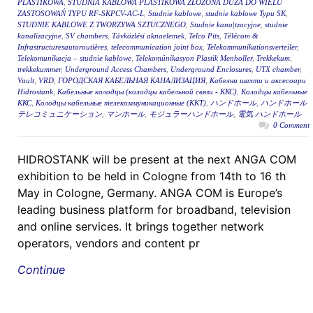
PLASTIKOWA
,
STUDNIA KABLOWA PLASTIKOWA ZŁOŻONA DUŻA DO WIELU
ZASTOSOWAŃ TYPU RF-SKPCV-AC-L
,
Studnie kablowe
,
studnie kablowe Typu SK
,
STUDNIE KABLOWE Z TWORZYWA SZTUCZNEGO
,
Studnie kana|tzacyjne
,
studnie
kanalizacyjne
,
SV chambers
,
Távközlési aknaelemek
,
Telco Pits
,
Télécom &
Infrastructuresautoroutières
,
telecommunication joint box
,
Telekommunikationsverteiler
,
Telekomunikacja – studnie kablowe
,
Telekomünikasyon Plastik Menholler
,
Trekkekum
,
trekkekummer
,
Underground Access Chambers
,
Underground Enclosures
,
UTX chamber
,
Vault
,
VRD
,
ГОРОДСКАЯ КАБЕЛЬНАЯ КАНАЛИЗАЦИЯ
,
Кабелни шахти и аксесоари
Hidrostank
,
Кабельные колодцы (колодцы кабельной связи - ККС)
,
Колодцы кабельные
ККС
,
Колодцы кабельные телекоммуникационные (ККТ)
,
ハンドホール
,
ハンドホール
テレコミュニケーション
,
マンホール
,
モジュラーハンドホール
,
電気 ハンドホール
0 Comment
HIDROSTANK will be present at the next ANGA COM
exhibition to be held in Cologne from 14th to 16 th
May in Cologne, Germany. ANGA COM is Europe’s
leading business platform for broadband, television
and online services. It brings together network
operators, vendors and content pr
Continue