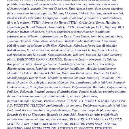
potable
,
chambres préfabriquées telecom
,
Chambres thermoplastiques pour réseaux
télécoms enfouis
,
drawpit
,
Drawpit Chambers
,
Duct Access Boxes
,
duct access chamber
,
duct access chambers
,
easypit
,
Ek Odalari
,
Ek Odasi
,
Elektrik Bacaları
,
elektrik menhol
,
Elektrik Plastik Menholler
,
Energetyka – studnie kablowe
,
ferroviaires et autoroutières
,
fibre à la maison (FTTH)
,
Fibre to the Home (FTTH)
,
Grade Level Boxes
,
Handhole
,
Handhole for Buried Network.
,
Handhole for FTTH
,
Handhole for FTTP
,
Highway MCX
chamber
,
hydrant chambers
,
hydrant chambers or meter chamber installation
,
Infrastructures télécoms
,
Infrastrutture per Reti a Fibra Ottica
,
Joint box
,
Junction box
,
Junction chamber
,
Kábel akna
,
kábelakna
,
Kabelbronde
,
Kabelbrønn
,
Kabelbrunn
,
Kabelbrunnar
,
kabelbrunnar för fiber
,
Kabelkum
,
Kabelkum for optiske fiberkabler
,
Kabelkummer
,
Kabelová šachta
,
kabelové komory
,
Kabelové šachty
,
Kabelschächte
,
Kabelschächte aus Kunststoff
,
Kabelzugschächte
,
Káblová komora
,
Káblové komory z
plastu
,
KABLOVSKO OKNO PLASTIČNO
,
Komorové Zekany
,
Kompozit Ek Odalar
,
Kompozit Ek Odası
,
Kunstoffschächte
,
Kunststoff-Schächte
,
Link box
,
low voltage
disconnecting boxes
,
Manhole
,
meter chamber installation
,
Modula brøndkammer
,
Modular Ek Odası
,
Modular-Ek-Odalar
,
Moduláris Kábelaknák
,
Modüler Ek Odalar
,
Modulopbygget Kabelbronde
,
Modułowa studnia kablowa
,
Muanyag Tiztitoakna
,
OSP
access chamber
,
Outside plant access chamber
,
Pit
,
plastikowe studnie kablowe
,
Plastové
káblové komory
,
Polietylenowe studnie kablowe
,
Polycarbonate Manholes
,
Polycarbonate
Pull box
,
Polyvault
,
Pozzetti
,
pozzetti di distribuzione
,
Pozzetti modulari per infrastrutture
di reti di telecomunicazioni
,
pozzetti modulari per reti in fibra ottica
,
pozzetti omologati telecom
,
Pozzetti Telecom
,
POZZETTO
,
POZZETTO MODULARE PER
F.O
,
POZZETTO TELECOM
,
prefabricados de concreto
,
Prefabrykowane studnie kablowe
,
Preformed Access Chambers
,
Regards de tirage
,
Regards de tirage de fibre optique.
,
Regards de tirage Electrique
,
Regards de visite AEP
,
Regards de visite préfabriqués
,
regards ventouse et vidange
,
registro eléctrico
,
REGISTRO HAND-HOLE ELÉCTRICO
MODULAR
,
REGISTRO PARA ALUMBRADO
,
REGISTRO PARA BAJA TENSION
,
REGISTRO PARA MEDIA TENSION
,
REGISTRO TELEFONICO
,
REGISTROS