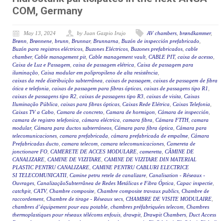
COM, Germany
May 13, 2024
by Juan Gazpio Irujo
AV chambers
,
brøndkammer
,
Brønn
,
Brønnene
,
brunn
,
Brunnar
,
Brunnarna
,
Buzón de inspección prefabricado
,
Buzón para registros eléctricos
,
Buzones Eléctricos
,
Buzones prefabricados
,
cable
chamber
,
Cable management pit
,
Cable management vault
,
CABLE PIT
,
caixa de acesso
,
Caixa de Luz e Passagem
,
caixa de passagem elétrica
,
Caixa de passagem para
iluminação
,
Caixa modular em polipropileno de alta resistência
,
caixas da rede distribuição subterrânea
,
caixas de passagem
,
caixas de passagem de fibra
ótica e telefonia
,
caixas de passagem para fibras ópticas
,
caixas de passagens tipo R1
,
caixas de passagens tipo R2
,
caixas de passagens tipo R3
,
caixas de visita
,
Caixas
Iluminação Pública
,
caixas para fibras ópticas
,
Caixas Rede Elétrica
,
Caixas Telefonia
,
Caixas TV a Cabo
,
Camara de concreto
,
Camara de hormigon
,
Cámara de inspección
,
camara de registro telefonica
,
cámara eléctrica
,
camara fibra
,
Cámara FTTH
,
camara
modular
,
Cámara para ductos subterráneos
,
Cámara para fibra óptica
,
Cámara para
telecomunicaciones
,
camara prefabricada
,
cámara prefabricada de empalme
,
Cámara
Prefabricadas ducto
,
camara telecom
,
camara telecomunicaciones
,
Camereta de
jonctionare FO
,
CAMERETE DE ACCES MODULARE
,
cameretta
,
CĂMINE DE
CANALIZARE
,
CAMINE DE VIZITARE
,
CAMINE DE VIZITARE DIN MATERIAL
PLASTIC PENTRU CANALIZARE
,
CAMINE PENTRU CABLURI ELECTRICE
SI TELECOMUNICATII
,
Camine petru retele de canalizare
,
Canalisation - Réseaux -
Ouvrages
,
CanalizaçãoSubterrânea de Redes Metálicas e Fibra Óptica
,
Capac inspectie
,
catchpit
,
CATV
,
Chambre composite
,
Chambre composite travaux publics
,
Chambre de
raccordement
,
Chambre de tirage - Réseaux secs
,
CHAMBRE DE VISITE MODULAIRE
,
chambres d’équipement pour eau potable
,
chambres préfabriquées telecom
,
Chambres
thermoplastiques pour réseaux télécoms enfouis
,
drawpit
,
Drawpit Chambers
,
Duct Access