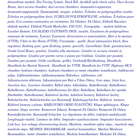
drenazhnye moduli
,
Dry Paving System
,
Duck Bill
,
duckbill style check valve
,
Duct Access
Boxes
,
duct access chamber
,
duct access chambers
,
duzzasztócs-appantyú
,
duzzasztócsappantyúk
,
Duzzasztómű
,
easypit
,
echelon
,
Échelon en polypropylène courbe
,
Échelon en polypropylène droit
,
ECHELON POLYPROPYLENE
,
echelons
,
Échelons pour
puits
,
Eco-cunetas antivuelco en carreteras
,
Ek Odalari
,
Ek Odasi
,
Elektrik Bacaları
,
elektrik menhol
,
Elektrik Plastik Menholler
,
EN13101
,
Energetyka – studnie kablowe
,
Escalier flottant
,
ESCALIERS FLOTTANTS INOX
,
escalin
,
Escalones de polipropileno
,
estanque de tormenta
,
Eyector
,
Eyectores
,
ferroviaires et autoroutières
,
fibre à la maison
(FTTH)
,
Fibre to the Home (FTTH)
,
Finomszita - geréb
,
flood attenuation block
,
flow
regulator
,
flushing gate
,
gate flushing system
,
geocells
,
Geocellular Tank
,
geoestructura
,
Grade Level Boxes
,
gradini
,
Gradini alla marinara
,
Gradini in acciaio rivestiti in
polipropilene
,
Gradini per parete curva e piana per l'edilizia
,
Gradini per pozzetti
,
Gradino per pozzetti
,
Grille oscillante
,
grilles
,
Grobstoff-Rückhaltung
,
Handhole
,
Handhole for Buried Network.
,
Handhole for FTTH
,
Handhole for FTTP
,
Highway MCX
chamber
,
hydrant chambers
,
hydrant chambers or meter chamber installation
,
Infiltracinė
talpa
,
Infiltratiekratten
,
infiltratiesysteem Hidrobox
,
infiltration cell
,
Infrastructures télécoms
,
Infrastrutture per Reti a Fibra Ottica
,
Iron steps
,
Joint box
,
Junction box
,
Junction chamber
,
Kábel akna
,
kábelakna
,
Kabelbronde
,
Kabelbrønn
,
Kabelbrunn
,
Kabelbrunnar
,
kabelbrunnar för fiber
,
Kabelkum
,
Kabelkum for optiske
fiberkabler
,
Kabelkummer
,
Kabelová šachta
,
kabelové komory
,
Kabelové šachty
,
Kabelschächte
,
Kabelschächte aus Kunststoff
,
Kabelzugschächte
,
Káblová komora
,
Káblové komory z plastu
,
KABLOVSKO OKNO PLASTIČNO
,
Klapa spłukująca
,
Klapa
zwrotna
,
klapy zwrotne
,
Komorové Zekany
,
Kompozit Ek Odalar
,
Kompozit Ek Odası
,
Kunstoffschächte
,
Kunststoff-Schächte
,
La régulation de débit
,
Lefolyás-szabályozók
,
Lengősugár-tisztító
,
Limiteur de débit
,
limpiador autobasculante
,
limpiador basculantes
,
Link box
,
low voltage disconnecting boxes
,
Manhole
,
manhole safety steps.
,
manhole step
,
manhole steps
,
MENHOL BASAMAKLAR
,
menhol basamakları
,
Menhol Merdiven
Basamakları
,
meter chamber installation
,
Modula brøndkammer
,
Modular Ek Odası
,