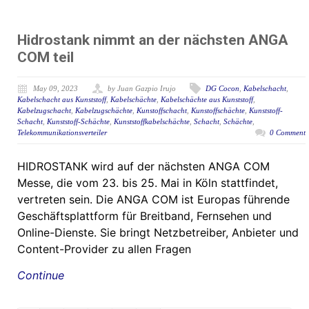
Hidrostank nimmt an der nächsten ANGA
COM teil
May 09, 2023
by Juan Gazpio Irujo
DG Cocon
,
Kabelschacht
,
Kabelschacht aus Kunststoff
,
Kabelschächte
,
Kabelschächte aus Kunststoff
,
Kabelzugschacht
,
Kabelzugschächte
,
Kunstoffschacht
,
Kunstoffschächte
,
Kunststoff-
Schacht
,
Kunststoff-Schächte
,
Kunststoffkabelschächte
,
Schacht
,
Schächte
,
Telekommunikationsverteiler
0 Comment
HIDROSTANK wird auf der nächsten ANGA COM
Messe, die vom 23. bis 25. Mai in Köln stattfindet,
vertreten sein. Die ANGA COM ist Europas führende
Geschäftsplattform für Breitband, Fernsehen und
Online-Dienste. Sie bringt Netzbetreiber, Anbieter und
Content-Provider zu allen Fragen
Continue