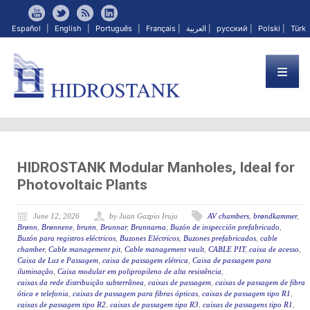
Español
|
English
|
Português
|
Français
|
العربية
|
русский
|
Polski
|
Türk
HIDROSTANK Modular Manholes, Ideal for
Photovoltaic Plants
June 12, 2026
by Juan Gazpio Irujo
AV chambers
,
brøndkammer
,
Brønn
,
Brønnene
,
brunn
,
Brunnar
,
Brunnarna
,
Buzón de inspección prefabricado
,
Buzón para registros eléctricos
,
Buzones Eléctricos
,
Buzones prefabricados
,
cable
chamber
,
Cable management pit
,
Cable management vault
,
CABLE PIT
,
caixa de acesso
,
Caixa de Luz e Passagem
,
caixa de passagem elétrica
,
Caixa de passagem para
iluminação
,
Caixa modular em polipropileno de alta resistência
,
caixas da rede distribuição subterrânea
,
caixas de passagem
,
caixas de passagem de fibra
ótica e telefonia
,
caixas de passagem para fibras ópticas
,
caixas de passagem tipo R1
,
caixas de passagem tipo R2
,
caixas de passagem tipo R3
,
caixas de passagens tipo R1
,