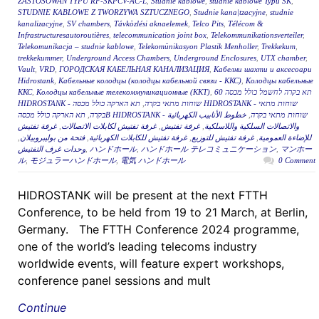
ZASTOSOWAŃ TYPU RF-SKPCV-AC-L
,
Studnie kablowe
,
studnie kablowe Typu SK
,
STUDNIE KABLOWE Z TWORZYWA SZTUCZNEGO
,
Studnie kana|tzacyjne
,
studnie
kanalizacyjne
,
SV chambers
,
Távközlési aknaelemek
,
Telco Pits
,
Télécom &
Infrastructuresautoroutières
,
telecommunication joint box
,
Telekommunikationsverteiler
,
Telekomunikacja – studnie kablowe
,
Telekomünikasyon Plastik Menholler
,
Trekkekum
,
trekkekummer
,
Underground Access Chambers
,
Underground Enclosures
,
UTX chamber
,
Vault
,
VRD
,
ГОРОДСКАЯ КАБЕЛЬНАЯ КАНАЛИЗАЦИЯ
,
Кабелни шахти и аксесоари
Hidrostank
,
Кабельные колодцы (колодцы кабельной связи - ККС)
,
Колодцы кабельные
ККС
,
Колодцы кабельные телекоммуникационные (ККТ)
,
תא בקרה לחשמל כולל מכסה 60
תא הארקה כולל מכסה HIDROSTANK - שוחות מתאי
,
HIDROSTANK - שוחות מתאי בקרה
,
בקרה
خطوط الأنابيب الكهربائية
,
תא הארקה כולל מכסהB HIDROSTANK - שוחות מתאי בקרה
غرفة تفتيش
,
غرفة تفتيش لكابلات الاتصالات
,
غرفة تفتيش
,
والاتصالات السلكية واللاسلكية
,
فتحة من بوليبروبيلان
,
غرفة تفتيش للكابلات الكهربائية
,
غرفة تفتيش للتوزيع
,
للإضاءة العمومية
وحدات غرف التفتيش
,
ハンドホール
,
ハンドホール テレコミュニケーション
,
マンホー
ル
,
モジュラーハンドホール
,
電気 ハンドホール
0 Comment
HIDROSTANK will be present at the next FTTH
Conference, to be held from 19 to 21 March, at Berlin,
Germany. The FTTH Conference 2024 programme,
one of the world’s leading telecoms industry
worldwide events, will feature expert workshops,
conference panel sessions and mult
Continue