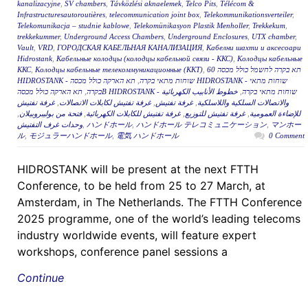
kanalizacyjne
,
SV chambers
,
Távközlési aknaelemek
,
Telco Pits
,
Télécom &
Infrastructuresautoroutières
,
telecommunication joint box
,
Telekommunikationsverteiler
,
Telekomunikacja – studnie kablowe
,
Telekomünikasyon Plastik Menholler
,
Trekkekum
,
trekkekummer
,
Underground Access Chambers
,
Underground Enclosures
,
UTX chamber
,
Vault
,
VRD
,
ГОРОДСКАЯ КАБЕЛЬНАЯ КАНАЛИЗАЦИЯ
,
Кабелни шахти и аксесоари
Hidrostank
,
Кабельные колодцы (колодцы кабельной связи - ККС)
,
Колодцы кабельные
ККС
,
Колодцы кабельные телекоммуникационные (ККТ)
,
תא בקרה לחשמל כולל מכסה 60
תא הארקה כולל מכסה HIDROSTANK - שוחות מתאי
,
HIDROSTANK - שוחות מתאי בקרה
,
בקרה
خطوط الأنابيب الكهربائية
,
תא הארקה כולל מכסהB HIDROSTANK - שוחות מתאי בקרה
غرفة تفتيش
,
غرفة تفتيش لكابلات الاتصالات
,
غرفة تفتيش
,
والاتصالات السلكية واللاسلكية
,
فتحة من بوليبروبيلان
,
غرفة تفتيش للكابلات الكهربائية
,
غرفة تفتيش للتوزيع
,
للإضاءة العمومية
وحدات غرف التفتيش
,
ハンドホール
,
ハンドホール テレコミュニケーション
,
マンホー
ル
,
モジュラーハンドホール
,
電気 ハンドホール
0 Comment
HIDROSTANK will be present at the next FTTH
Conference, to be held from 25 to 27 March, at
Amsterdam, in The Netherlands. The FTTH Conference
2025 programme, one of the world’s leading telecoms
industry worldwide events, will feature expert
workshops, conference panel sessions a
Continue