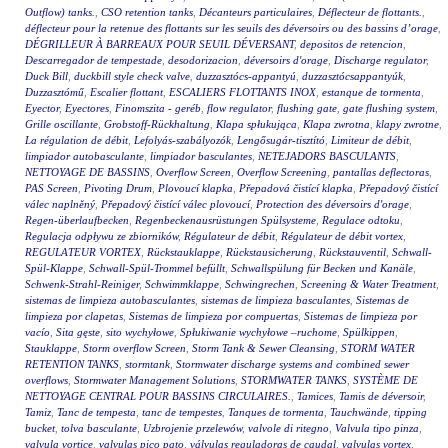
Outflow) tanks.
,
CSO retention tanks
,
Décanteurs particulaires
,
Déflecteur de flottants.
,
déflecteur pour la retenue des flottants sur les seuils des déversoirs ou des bassins d’orage
,
DÉGRILLEUR À BARREAUX POUR SEUIL DÉVERSANT
,
depositos de retencion
,
Descarregador de tempestade
,
desodorizacion
,
déversoirs d'orage
,
Discharge regulator
,
Duck Bill
,
duckbill style check valve
,
duzzasztócs-appantyú
,
duzzasztócsappantyúk
,
Duzzasztómű
,
Escalier flottant
,
ESCALIERS FLOTTANTS INOX
,
estanque de tormenta
,
Eyector
,
Eyectores
,
Finomszita - geréb
,
flow regulator
,
flushing gate
,
gate flushing system
,
Grille oscillante
,
Grobstoff-Rückhaltung
,
Klapa spłukująca
,
Klapa zwrotna
,
klapy zwrotne
,
La régulation de débit
,
Lefolyás-szabályozók
,
Lengősugár-tisztító
,
Limiteur de débit
,
limpiador autobasculante
,
limpiador basculantes
,
NETEJADORS BASCULANTS
,
NETTOYAGE DE BASSINS
,
Overflow Screen
,
Overflow Screening
,
pantallas deflectoras
,
PAS Screen
,
Pivoting Drum
,
Plovoucí klapka
,
Přepadová čistící klapka
,
Přepadový čistící
válec naplněný
,
Přepadový čistící válec plovoucí
,
Protection des déversoirs d'orage
,
Regen-überlaufbecken
,
Regenbeckenausrüstungen Spülsysteme
,
Regulace odtoku
,
Regulacja odpływu ze zbiorników
,
Régulateur de débit
,
Régulateur de débit vortex
,
REGULATEUR VORTEX
,
Rückstauklappe
,
Rückstausicherung
,
Rückstauventil
,
Schwall-
Spül-Klappe
,
Schwall-Spül-Trommel befüllt
,
Schwallspülung für Becken und Kanäle
,
Schwenk-Strahl-Reiniger
,
Schwimmklappe
,
Schwingrechen
,
Screening & Water Treatment
,
sistemas de limpieza autobasculantes
,
sistemas de limpieza basculantes
,
Sistemas de
limpieza por clapetas
,
Sistemas de limpieza por compuertas
,
Sistemas de limpieza por
vacío
,
Sita gęste
,
sito wychyłowe
,
Spłukiwanie wychyłowe –ruchome
,
Spülkippen
,
Stauklappe
,
Storm overflow Screen
,
Storm Tank & Sewer Cleansing
,
STORM WATER
RETENTION TANKS
,
stormtank
,
Stormwater discharge systems and combined sewer
overflows
,
Stormwater Management Solutions
,
STORMWATER TANKS
,
SYSTÈME DE
NETTOYAGE CENTRAL POUR BASSINS CIRCULAIRES.
,
Tamices
,
Tamis de déversoir
,
Tamiz
,
Tanc de tempesta
,
tanc de tempestes
,
Tanques de tormenta
,
Tauchwände
,
tipping
bucket
,
tolva basculante
,
Uzbrojenie przelewów
,
valvole di ritegno
,
Valvula tipo pinza
,
valvula vortice
,
valvulas pico pato
,
válvulas reguladoras de caudal
,
valvulas vortex
,