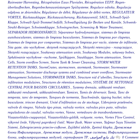
Rainwater Harvesting
,
Récupération Eaux Pluviales
,
Récupération EEPP
,
Regen-
überlaufbecken
,
Regenbeckenausrüstungen Spülsysteme
,
Regulace odtoku
,
Regulacja
odpływu ze zbiorników
,
Régulateur de débit
,
Régulateur de débit vortex
,
REGULATEUR
VORTEX
,
Rückstauklappe
,
Rückstausicherung
,
Rückstauventil
,
SAUL
,
Schwall-Spül-
Klappe
,
Schwall-Spül-Trommel befüllt
,
Schwallspülung für Becken und Kanäle
,
Schwenk-
Strahl-Reiniger
,
Schwimmklappe
,
Schwingrechen
,
Screening & Water Treatment
,
SEPARADOR HIDRODINÁMICO
,
Séparateur hydrodynamique
,
sistemas de limpieza
autobasculantes
,
sistemas de limpieza basculantes
,
Sistemas de limpieza por clapetas
,
Sistemas de limpieza por compuertas
,
Sistemas de limpieza por vacío
,
sisteme de infiltratie
,
Sita gęste
,
sito wychyłowe
,
skrzynek rozsączających
,
Skrzynki retencyjno - rozsączające
,
Skrzynki rozsączające
,
Soakaway attenuation units
,
Soakaway Modules
,
sokaway bobex
,
Spłukiwanie wychyłowe –ruchome
,
Spülkippen
,
Stauklappe
,
Storm attenuation
,
Storm
Cells
,
Storm overflow Screen
,
Storm Tank & Sewer Cleansing
,
STORM WATER
RETENTION TANKS
,
StormCrates
,
stormscreen
,
stormtank
,
Stormwater
,
Stormwater
attenuation
,
Stormwater discharge systems and combined sewer overflows
,
Stormwater
Management Solutions
,
STORMWATER TANKS
,
Structure nid d’abeilles
,
Structures de
infiltration modulaires
,
Structures de rétention modulaires
,
SYSTÈME DE NETTOYAGE
CENTRAL POUR BASSINS CIRCULAIRES.
,
Systemy drenażu
,
szikkasztó rendszer
,
szikkasztó rendszerek
,
szikkasztórendszer
,
Tamices
,
Tamis de déversoir
,
Tamiz
,
Tanc de
tempesta
,
tanc de tempestes
,
Tanques de tormenta
,
Tauchwände
,
tipping bucket
,
tolva
basculante
,
trincee drenanti
,
Unité d'infiltration ou de stockage
,
Uzbrojenie przelewów
,
valvole di ritegno
,
Valvula tipo pinza
,
valvula vortice
,
valvulas pico pato
,
válvulas
reguladoras de caudal
,
valvulas vortex
,
Vanne
,
vertedouro de transbordamento
,
Visszatorlódás-csappantyú
,
Visszatorlódás-gátlók
,
volquete
,
vortex
,
Vortex Flow Control
,
výkyvné česle
,
Výkyvný paprskový čistič
,
Water flush
,
Water screen
,
Yağmur Suyu Yönetim
Sistemi
,
Zabezpieczenia przeciw-cofkowe
,
Zajištění zádrže
,
Zpetná klapka
,
Дренажные
блоки Инфильтрация.
,
дренажные модули
,
Дренажные системы
,
Инфильтрационные
блоки
,
инфильтрационных модулей
,
сертификат ТР
,
تنك مانع العواصف
0 Comment