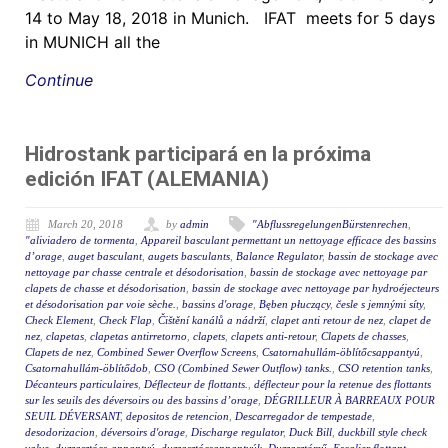
14 to May 18, 2018 in Munich. IFAT meets for 5 days
in MUNICH all the
Continue
Hidrostank participará en la próxima
edición IFAT (ALEMANIA)
March 20, 2018
by
admin
"AbflussregelungenBürstenrechen
,
"aliviadero de tormenta
,
Appareil basculant permettant un nettoyage efficace des bassins
d’orage
,
auget basculant
,
augets basculants
,
Balance Regulator
,
bassin de stockage avec
nettoyage par chasse centrale et désodorisation
,
bassin de stockage avec nettoyage par
clapets de chasse et désodorisation
,
bassin de stockage avec nettoyage par hydroéjecteurs
et désodorisation par voie sèche.
,
bassins d'orage
,
Bęben płuczący
,
česle s jemnými síty
,
Check Element
,
Check Flap
,
Čištění kanálů a nádrží
,
clapet anti retour de nez
,
clapet de
nez
,
clapetas
,
clapetas antirretorno
,
clapets
,
clapets anti-retour
,
Clapets de chasses
,
Clapets de nez
,
Combined Sewer Overflow Screens
,
Csatornahullám-öblítőcsappantyú
,
Csatornahullám-öblítődob
,
CSO (Combined Sewer Outflow) tanks.
,
CSO retention tanks
,
Décanteurs particulaires
,
Déflecteur de flottants.
,
déflecteur pour la retenue des flottants
sur les seuils des déversoirs ou des bassins d’orage
,
DÉGRILLEUR À BARREAUX POUR
SEUIL DÉVERSANT
,
depositos de retencion
,
Descarregador de tempestade
,
desodorizacion
,
déversoirs d'orage
,
Discharge regulator
,
Duck Bill
,
duckbill style check