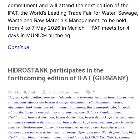
commitment and will attend the next edition of the
IFAT, the World’s Leading Trade Fair for Water, Sewage,
Waste and Raw Materials Management, to be held
from 4 to 7 May 2026 in Munich. IFAT meets for 4
days in MUNICH all the eq
Continue
HIDROSTANK participates in the
forthcoming edition of IFAT (GERMANY)
May 10, 2024
by Juan Gazpio Irujo
"
,
"AbflussregelungenBürstenrechen
,
"aliviadero de tormenta
,
Appareil basculant permettant
un nettoyage efficace des bassins d’orage
,
Attenuation cells
,
Attenuation crates
,
Attenuation Tank
,
auget basculant
,
augets basculants
,
Bacia anti-poluição
,
bacia de
infiltração
,
bacia de retenção
,
bacini di attenuazione
,
Balance Regulator
,
bassin
d’infiltration
,
bassin d’rétention
,
bassin de rétention
,
bassin de stockage avec nettoyage
par chasse centrale et désodorisation
,
bassin de stockage avec nettoyage par clapets de
chasse et désodorisation
,
bassin de stockage avec nettoyage par hydroéjecteurs et
désodorisation par voie sèche.
,
bassins d'orage
,
Bęben płuczący
,
Bloc de percolare
,
blocs
d’infiltration
,
blocs d’rétention
,
blocuri de infiltratie
,
BLOQUE DRENANTE
,
Bloques