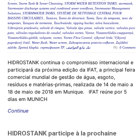
Screen
,
Storm Tank & Sewer Cleansing
,
STORM WATER RETENTION TANKS
,
stormtank
,
Stormwater discharge systems and combined sewer overflows
,
Stormwater Management
Solutions
,
STORMWATER TANKS
,
SYSTÈME DE NETTOYAGE CENTRAL POUR
BASSINS CIRCULAIRES.
,
Tamices
,
Tamis de déversoir
,
Tamiz
,
Tanc de tempesta
,
tanc de
tempestes
,
Tanques de tormenta
,
Tauchwände
,
tipping bucket
,
tolva basculante
,
Uzbrojenie przelewów
,
valvole di ritegno
,
Valvula tipo pinza
,
valvula vortice
,
valvulas pico
pato
,
válvulas reguladoras de caudal
,
valvulas vortex
,
Vanne
,
Visszatorlódás-csappantyú
,
Visszatorlódás-gátlók
,
volquete
,
vortex
,
Vortex Flow Control
,
výkyvné česle
,
Výkyvný
paprskový čistič
,
Water flush
,
Water screen
,
Zabezpieczenia przeciw-cofkowe
,
Zajištění
zádrže
,
Zpetná klapka
,
сертификат ТР
,
تنك مانع العواصف
0 Comment
HIDROSTANK continua o compromisso internacional e
participará da próxima edição da IFAT, a principal feira
comercial mundial de gestão de água, esgoto,
resíduos e matérias-primas, realizada de 14 de maio a
18 de maio de 2018 em Munique. IFAT reúne por 5
dias em MUNICH
Continue
HIDROSTANK participe à la prochaine