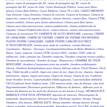
ópticas
,
caixas de passagens tipo R1
,
caixas de passagens tipo R2
,
caixas de
passagens tipo R3
,
caixas de visita
,
Caixas Iluminação Pública
,
caixas para fibras
ópticas
,
Caixas Rede Elétrica
,
Caixas Telefonia
,
Caixas TV a Cabo
,
CAIXES DRENANTS
,
Caja drenante
,
Cajas drenantes
,
Camara de concreto
,
Camara de hormigon
,
Cámara de
inspección
,
camara de registro telefonica
,
cámara eléctrica
,
camara fibra
,
Cámara FTTH
,
camara modular
,
Cámara para ductos subterráneos
,
Cámara para fibra óptica
,
Cámara para telecomunicaciones
,
camara prefabricada
,
cámara prefabricada de
empalme
,
Cámara Prefabricadas ducto
,
camara telecom
,
camara telecomunicaciones
,
Camereta de jonctionare FO
,
CAMERETE DE ACCES MODULARE
,
cameretta
,
CĂMINE
DE CANALIZARE
,
CAMINE DE VIZITARE
,
CAMINE DE VIZITARE DIN MATERIAL
PLASTIC PENTRU CANALIZARE
,
CAMINE PENTRU CABLURI ELECTRICE
SI TELECOMUNICATII
,
Camine petru retele de canalizare
,
canales filtrantes
,
Canalisation - Réseaux - Ouvrages
,
CanalizaçãoSubterrânea de Redes Metálicas e Fibra
Óptica
,
Capac inspectie
,
Cassiers CSTB
,
Cassiers SAUL
,
catchpit
,
CATV
,
celda de
infiltración
,
česle s jemnými síty
,
Chambre composite
,
Chambre composite travaux publics
,
Chambre de raccordement
,
Chambre de tirage - Réseaux secs
,
CHAMBRE DE VISITE
MODULAIRE
,
chambres d’équipement pour eau potable
,
chambres préfabriquées
telecom
,
Chambres thermoplastiques pour réseaux télécoms enfouis
,
Check Element
,
Check
Flap
,
Čištění kanálů a nádrží
,
clapet anti retour de nez
,
clapet de nez
,
clapetas
,
clapetas
antirretorno
,
clapets
,
clapets anti-retour
,
Clapets de chasses
,
Clapets de nez
,
Combined
Sewer Overflow Screens
,
Csatornahullám-öblítőcsappantyú
,
Csatornahullám-öblítődob
,
CSO (Combined Sewer Outflow) tanks.
,
CSO retention tanks
,
cubo de drenaje
,
cubo dren
,
Dagvattenkassetter
,
Décanteurs particulaires
,
Déflecteur de flottants.
,
déflecteur pour la
retenue des flottants sur les seuils des déversoirs ou des bassins d’orage
,
DÉGRILLEUR À
BARREAUX POUR SEUIL DÉVERSANT
,
depositos de retencion
,
Descarregador de
tempestade
,
desodorizacion
,
déversoirs d'orage
,
Discharge regulator
,
drawpit
,
Drawpit
Chambers
,
dren francés
,
DRENAJ ŞAFTI
,
Drenaj sistemleri
,
drenaje francés
,
drenaje
urbano sostenible
,
drenajeurbanosostenible
,
drenazhnye moduli
,
Duck Bill
,
duckbill style