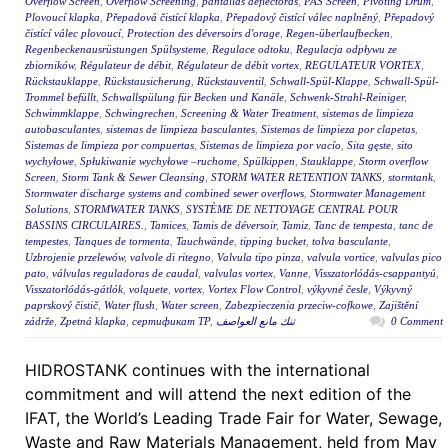
Overflow Screen
,
Overflow Screening
,
pantallas deflectoras
,
PAS Screen
,
Pivoting Drum
,
Plovoucí klapka
,
Přepadová čistící klapka
,
Přepadový čistící válec naplněný
,
Přepadový
čistící válec plovoucí
,
Protection des déversoirs d'orage
,
Regen-überlaufbecken
,
Regenbeckenausrüstungen Spülsysteme
,
Regulace odtoku
,
Regulacja odpływu ze
zbiorników
,
Régulateur de débit
,
Régulateur de débit vortex
,
REGULATEUR VORTEX
,
Rückstauklappe
,
Rückstausicherung
,
Rückstauventil
,
Schwall-Spül-Klappe
,
Schwall-Spül-
Trommel befüllt
,
Schwallspülung für Becken und Kanäle
,
Schwenk-Strahl-Reiniger
,
Schwimmklappe
,
Schwingrechen
,
Screening & Water Treatment
,
sistemas de limpieza
autobasculantes
,
sistemas de limpieza basculantes
,
Sistemas de limpieza por clapetas
,
Sistemas de limpieza por compuertas
,
Sistemas de limpieza por vacío
,
Sita gęste
,
sito
wychyłowe
,
Spłukiwanie wychyłowe –ruchome
,
Spülkippen
,
Stauklappe
,
Storm overflow
Screen
,
Storm Tank & Sewer Cleansing
,
STORM WATER RETENTION TANKS
,
stormtank
,
Stormwater discharge systems and combined sewer overflows
,
Stormwater Management
Solutions
,
STORMWATER TANKS
,
SYSTÈME DE NETTOYAGE CENTRAL POUR
BASSINS CIRCULAIRES.
,
Tamices
,
Tamis de déversoir
,
Tamiz
,
Tanc de tempesta
,
tanc de
tempestes
,
Tanques de tormenta
,
Tauchwände
,
tipping bucket
,
tolva basculante
,
Uzbrojenie przelewów
,
valvole di ritegno
,
Valvula tipo pinza
,
valvula vortice
,
valvulas pico
pato
,
válvulas reguladoras de caudal
,
valvulas vortex
,
Vanne
,
Visszatorlódás-csappantyú
,
Visszatorlódás-gátlók
,
volquete
,
vortex
,
Vortex Flow Control
,
výkyvné česle
,
Výkyvný
paprskový čistič
,
Water flush
,
Water screen
,
Zabezpieczenia przeciw-cofkowe
,
Zajištění
zádrže
,
Zpetná klapka
,
сертификат ТР
,
تنك مانع العواصف
0 Comment
HIDROSTANK continues with the international
commitment and will attend the next edition of the
IFAT, the World’s Leading Trade Fair for Water, Sewage,
Waste and Raw Materials Management, held from May