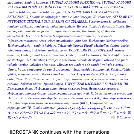
modulaires
,
Studnia kablowa
,
STUDNIA KABLOWA PLASTIKOWA
,
STUDNIA KABLOWA
PLASTIKOWA ZŁOŻONA DUŻA DO WIELU ZASTOSOWAŃ TYPU RF-SKPCV-AC-L
,
Studnie kablowe
,
studnie kablowe Typu SK
,
STUDNIE KABLOWE Z TWORZYWA
SZTUCZNEGO
,
Studnie kana|tzacyjne
,
studnie kanalizacyjne
,
SV chambers
,
SYSTÈME DE
NETTOYAGE CENTRAL POUR BASSINS CIRCULAIRES.
,
Systemy drenażu
,
szikkasztó
rendszer
,
szikkasztó rendszerek
,
szikkasztórendszer
,
Tamices
,
Tamis de déversoir
,
Tamiz
,
Tanc
de tempesta
,
tanc de tempestes
,
Tanques de tormenta
,
Tauchwände
,
Távközlési
aknaelemek
,
Telco Pits
,
Télécom & Infrastructures autoroutières
,
Télécom &
Infrastructuresautoroutières
,
telecommunication joint box
,
Telekommunikationsverteiler
,
Telekomunikacja – studnie kablowe
,
Telekomünikasyon Plastik Menholler
,
tipping bucket
,
tolva basculante
,
Trekkekum
,
trekkekummer
,
TREPTE DIN POLIPROPILENĂ
,
trincee
drenanti
,
Underground Access Chambers
,
Underground Enclosures
,
Unité d'infiltration ou
de stockage
,
UTX chamber
,
Uzbrojenie przelewów
,
valvole di ritegno
,
Valvula tipo pinza
,
valvula vortice
,
valvulas pico pato
,
válvulas reguladoras de caudal
,
valvulas vortex
,
Vanne
,
Vault
,
vertedouro de transbordamento
,
Visszatorlódás-csappantyú
,
Visszatorlódás-
gátlók
,
volquete
,
vortex
,
Vortex Flow Control
,
VRD
,
výkyvné česle
,
Výkyvný paprskový
čistič
,
Water flush
,
Water screen
,
Yağmur Suyu Yönetim Sistemi
,
Zabezpieczenia przeciw-
cofkowe
,
Zajištění zádrže
,
Zpetná klapka
,
ГОРОДСКАЯ КАБЕЛЬНАЯ КАНАЛИЗАЦИЯ
,
Дренажные блоки Инфильтрация.
,
дренажные модули
,
Дренажные системы
,
Инфильтрационные блоки
,
инфильтрационных модулей
,
Кабелни шахти и аксесоари
Hidrostank
,
Кабельные колодцы (колодцы кабельной связи - ККС)
,
Колодцы кабельные
ККС
,
Колодцы кабельные телекоммуникационные (ККТ)
,
Опорные скобы
,
сертификат ТР
,
Скобы ходовые
,
خطوات غرف التفتيش
,
تنك مانع العواصف
,
ハンドホー
ル
,
ハンドホール テレコミュニケーション
,
マンホール
,
モジュラーハンドホール
,
電
気 ハンドホール
0 Comment
HIDROSTANK continues with the international