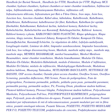
Handhole for Buried Network.
,
Handhole for FTTH
,
Handhole for FTTP
,
Highway MCX
chamber
,
hydrant chambers
,
hydrant chambers or meter chamber installation
,
Infiltracinė
talpa
,
Infiltratiekratten
,
infiltratiesysteem Hidrobox
,
infiltration cell
,
Infrastructures télécoms
,
Infrastrutture per Reti a Fibra Ottica
,
Iron steps
,
Joint box
,
Junction box
,
Junction chamber
,
Kábel akna
,
kábelakna
,
Kabelbronde
,
Kabelbrønn
,
Kabelbrunn
,
Kabelbrunnar
,
kabelbrunnar för fiber
,
Kabelkum
,
Kabelkum for optiske
fiberkabler
,
Kabelkummer
,
Kabelová šachta
,
kabelové komory
,
Kabelové šachty
,
Kabelschächte
,
Kabelschächte aus Kunststoff
,
Kabelzugschächte
,
Káblová komora
,
Káblové komory z plastu
,
KABLOVSKO OKNO PLASTIČNO
,
Klapa spłukująca
,
Klapa
zwrotna
,
klapy zwrotne
,
Komorové Zekany
,
Kompozit Ek Odalar
,
Kompozit Ek Odası
,
Kunstoffschächte
,
Kunststoff-Schächte
,
La régulation de débit
,
Lefolyás-szabályozók
,
Lengősugár-tisztító
,
Limiteur de débit
,
limpiador autobasculante
,
limpiador basculantes
,
Link box
,
low voltage disconnecting boxes
,
Manhole
,
manhole safety steps.
,
manhole step
,
manhole steps
,
MENHOL BASAMAKLAR
,
menhol basamakları
,
Menhol Merdiven
Basamakları
,
meter chamber installation
,
Modula brøndkammer
,
Modular Ek Odası
,
Modular-Ek-Odalar
,
Moduláris Kábelaknák
,
module d'rétention
,
Module d’infiltration
,
Modüler Ek Odalar
,
módulo de infiltración
,
Modulopbygget Kabelbronde
,
Modułowa
studnia kablowa
,
Muanyag Tiztitoakna
,
NETEJADORS BASCULANTS
,
NETTOYAGE DE
BASSINS
,
OSP access chamber
,
Outside plant access chamber
,
Overflow Screen
,
Overflow
Screening
,
pantallas deflectoras
,
PAS Screen
,
Pasos de polipropileno
,
Pate de
polipropileno
,
Pavimento permeable
,
peldaño
,
peldaño para pozo
,
permeable pavement
,
permeable paving
,
permeable surface
,
Pit
,
Pivoting Drum
,
plastikowe studnie kablowe
,
Plastové káblové komory
,
Plovoucí klapka
,
Polietylenowe studnie kablowe
,
Polycarbonate
Manholes
,
Polycarbonate Pull box
,
POLYPROPYLEEN KLIMTREDEN
,
polypropylene
steps
,
Polyvault
,
pozo-de-infiltracion-de-aguas
,
Pozzetti
,
pozzetti di distribuzione
,
Pozzetti
modulari per infrastrutture di reti di telecomunicazioni
,
pozzetti modulari per reti in fibra
ottica
,
pozzetti omologati telecom
,
Pozzetti Telecom
,
POZZETTO
,
POZZETTO MODULARE
PER F.O
,
POZZETTO TELECOM
,
prefabricados de concreto
,
Prefabrykowane studnie