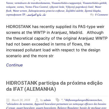
Vanne
,
vertedouro de transbordamento
,
Visszatorlódás-csappantyú
,
Visszatorlódás-gátlók
,
volquete
,
vortex
,
Vortex Flow Control
,
výkyvné česle
,
Výkyvný paprskový čistič
,
Water
flush
,
Water screen
,
Zabezpieczenia przeciw-cofkowe
,
Zajištění zádrže
,
Zpetná klapka
,
сертификат ТР
,
تنك مانع العواصف
0 Comment
HIDROSTANK has recently supplied its PAS-type weir
screens at the WWTP in Aranjuez, Madrid. Although
the theoretical capacity of the original Aranjuez WWTP
had not been exceeded in terms of flows, the
increased pollutant load with respect to the design
scenario and the more str
Continue
HIDROSTANK participa da próxima edição
da IFAT (ALEMANHA)
March 20, 2018
by
admin
"
,
"AbflussregelungenBürstenrechen
,
"aliviadero de tormenta
,
Appareil basculant permettant un nettoyage efficace des bassins
d’orage
,
auget basculant
,
augets basculants
,
Balance Regulator
,
bassin de stockage avec