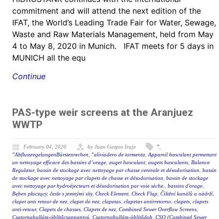
commitment and will attend the next edition of the
IFAT, the World’s Leading Trade Fair for Water, Sewage,
Waste and Raw Materials Management, held from May
4 to May 8, 2020 in Munich. IFAT meets for 5 days in
MUNICH all the equ
Continue
PAS-type weir screens at the Aranjuez
WWTP
February 04, 2020
by Juan Gazpio Irujo
"
,
"AbflussregelungenBürstenrechen
,
"aliviadero de tormenta
,
Appareil basculant permettant
un nettoyage efficace des bassins d’orage
,
auget basculant
,
augets basculants
,
Balance
Regulator
,
bassin de stockage avec nettoyage par chasse centrale et désodorisation
,
bassin
de stockage avec nettoyage par clapets de chasse et désodorisation
,
bassin de stockage
avec nettoyage par hydroéjecteurs et désodorisation par voie sèche.
,
bassins d'orage
,
Bęben płuczący
,
česle s jemnými síty
,
Check Element
,
Check Flap
,
Čištění kanálů a nádrží
,
clapet anti retour de nez
,
clapet de nez
,
clapetas
,
clapetas antirretorno
,
clapets
,
clapets
anti-retour
,
Clapets de chasses
,
Clapets de nez
,
Combined Sewer Overflow Screens
,
Csatornahullám-öblítőcsappantyú
,
Csatornahullám-öblítődob
,
CSO (Combined Sewer