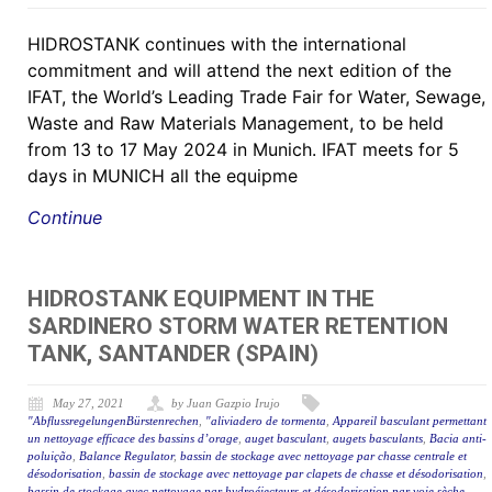
HIDROSTANK continues with the international
commitment and will attend the next edition of the
IFAT, the World’s Leading Trade Fair for Water, Sewage,
Waste and Raw Materials Management, to be held
from 13 to 17 May 2024 in Munich. IFAT meets for 5
days in MUNICH all the equipme
Continue
HIDROSTANK EQUIPMENT IN THE
SARDINERO STORM WATER RETENTION
TANK, SANTANDER (SPAIN)
May 27, 2021
by Juan Gazpio Irujo
"AbflussregelungenBürstenrechen
,
"aliviadero de tormenta
,
Appareil basculant permettant
un nettoyage efficace des bassins d’orage
,
auget basculant
,
augets basculants
,
Bacia anti-
poluição
,
Balance Regulator
,
bassin de stockage avec nettoyage par chasse centrale et
désodorisation
,
bassin de stockage avec nettoyage par clapets de chasse et désodorisation
,
bassin de stockage avec nettoyage par hydroéjecteurs et désodorisation par voie sèche.
,