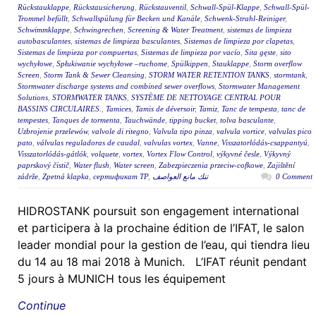
Rückstauklappe
,
Rückstausicherung
,
Rückstauventil
,
Schwall-Spül-Klappe
,
Schwall-Spül-
Trommel befüllt
,
Schwallspülung für Becken und Kanäle
,
Schwenk-Strahl-Reiniger
,
Schwimmklappe
,
Schwingrechen
,
Screening & Water Treatment
,
sistemas de limpieza
autobasculantes
,
sistemas de limpieza basculantes
,
Sistemas de limpieza por clapetas
,
Sistemas de limpieza por compuertas
,
Sistemas de limpieza por vacío
,
Sita gęste
,
sito
wychyłowe
,
Spłukiwanie wychyłowe –ruchome
,
Spülkippen
,
Stauklappe
,
Storm overflow
Screen
,
Storm Tank & Sewer Cleansing
,
STORM WATER RETENTION TANKS
,
stormtank
,
Stormwater discharge systems and combined sewer overflows
,
Stormwater Management
Solutions
,
STORMWATER TANKS
,
SYSTÈME DE NETTOYAGE CENTRAL POUR
BASSINS CIRCULAIRES.
,
Tamices
,
Tamis de déversoir
,
Tamiz
,
Tanc de tempesta
,
tanc de
tempestes
,
Tanques de tormenta
,
Tauchwände
,
tipping bucket
,
tolva basculante
,
Uzbrojenie przelewów
,
valvole di ritegno
,
Valvula tipo pinza
,
valvula vortice
,
valvulas pico
pato
,
válvulas reguladoras de caudal
,
valvulas vortex
,
Vanne
,
Visszatorlódás-csappantyú
,
Visszatorlódás-gátlók
,
volquete
,
vortex
,
Vortex Flow Control
,
výkyvné česle
,
Výkyvný
paprskový čistič
,
Water flush
,
Water screen
,
Zabezpieczenia przeciw-cofkowe
,
Zajištění
zádrže
,
Zpetná klapka
,
сертификат ТР
,
تنك مانع العواصف
0 Comment
HIDROSTANK poursuit son engagement international
et participera à la prochaine édition de l’IFAT, le salon
leader mondial pour la gestion de l’eau, qui tiendra lieu
du 14 au 18 mai 2018 à Munich. L’IFAT réunit pendant
5 jours à MUNICH tous les équipement
Continue