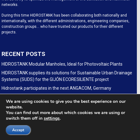
networks.
During this time HIDROSTANK has been collaborating both nationally and
internationally, with the different administrations, engineering companies,
construction groups… who have trusted our products for their different
projects.
RECENT POSTS
HIDROSTANK Modular Manholes, Ideal for Photovoltaic Plants
HIDROSTANK supplies its solutions for Sustainable Urban Drainage
Systems (SUDS) for the GIJÓN ECORESILIENTE project
Hidrostank participates in the next ANGACOM, Germany
CAMINE DE VIZITARE HIDROSTANK PE CONDUCTA DE
We are using cookies to give you the best experience on our
TRANSPORT GAZE NATURALE TRANSGAZ Podisor-Constanta
website.
You can find out more about which cookies we are using or
HIDROSTANK participates in the forthcoming edition of IFAT
switch them off in
settings
.
(GERMANY)
(Español) Hidrostank modularen Kabelschächte für
Accept
Glasfaserausbau auf der fiberdays in Deutschland