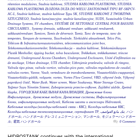
rétention modulaires
,
Studnia kablowa
,
STUDNIA KABLOWA PLASTIKOWA
,
STUDNIA
KABLOWA PLASTIKOWA ZŁOŻONA DUŻA DO WIELU ZASTOSOWAŃ TYPU RF-SKPCV-
AC-L
,
Studnie kablowe
,
studnie kablowe Typu SK
,
STUDNIE KABLOWE Z TWORZYWA
SZTUCZNEGO
,
Studnie kana|tzacyjne
,
studnie kanalizacyjne
,
SUDS
,
Sustainable Urban
Drainage Systems
,
SV chambers
,
SYSTÈME DE NETTOYAGE CENTRAL POUR BASSINS
CIRCULAIRES.
,
Systemy drenażu
,
szikkasztó rendszer
,
szikkasztó rendszerek
,
szikkasztórendszer
,
Tamices
,
Tamis de déversoir
,
Tamiz
,
Tanc de tempesta
,
tanc de
tempestes
,
Tanques de tormenta
,
Tauchwände
,
Távközlési aknaelemek
,
Telco Pits
,
Télécom & Infrastructuresautoroutières
,
telecommunication joint box
,
Telekommunikationsverteiler
,
Telekomunikacja – studnie kablowe
,
Telekomünikasyon
Plastik Menholler
,
tipping bucket
,
tolva basculante
,
Trekkekum
,
trekkekummer
,
trincee
drenanti
,
Underground Access Chambers
,
Underground Enclosures
,
Unité d'infiltration ou
de stockage
,
Urban drainage
,
UTX chamber
,
Uzbrojenie przelewów
,
valvole di ritegno
,
Valvula tipo pinza
,
valvula vortice
,
valvulas pico pato
,
válvulas reguladoras de caudal
,
valvulas vortex
,
Vanne
,
Vault
,
vertedouro de transbordamento
,
Visszatorlódás-csappantyú
,
Visszatorlódás-gátlók
,
volquete
,
vortex
,
Vortex Flow Control
,
VRD
,
výkyvné česle
,
Výkyvný
paprskový čistič
,
Water flush
,
Water screen
,
Water Soakaway
,
Water Storage Crates
,
Yağmur Suyu Yönetim Sistemi
,
Zabezpieczenia przeciw-cofkowe
,
Zajištění zádrže
,
Zpetná
klapka
,
ГОРОДСКАЯ КАБЕЛЬНАЯ КАНАЛИЗАЦИЯ
,
Дренажные блоки
Инфильтрация.
,
дренажные модули
,
Дренажные системы
,
Инфильтрационные
блоки
,
инфильтрационных модулей
,
Кабелни шахти и аксесоари Hidrostank
,
Кабельные колодцы (колодцы кабельной связи - ККС)
,
Колодцы кабельные ККС
,
Колодцы кабельные телекоммуникационные
,
сертификат ТР
,
تنك مانع العواصف
,
ハン
ドホール
,
ハンドホール テレコミュニケーション
,
マンホール
,
モジュラーハンドホー
ル
,
電気 ハンドホール
0 Comment
HIDROSTANK continues with the international