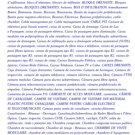
d’infiltration
,
blocs d’rétention
,
blocuri de infiltratie
,
BLOQUE DRENANTE
,
Bloques
alvéolaires
,
BLOQUES DRENANTES
,
bolones
,
BOX D’INFILTRATION
,
brøndkammer
,
Brønn
,
Brønnene
,
brunn
,
Brunnar
,
Brunnarna
,
Buzón de inspección prefabricado
,
Buzón para registros eléctricos
,
Buzones Eléctricos
,
Buzones prefabricados
,
cable
chamber
,
Cable management pit
,
Cable management vault
,
CABLE PIT
,
Caisson de
rétention pour bassin enterré
,
caixa de acesso
,
Caixa de drenatge
,
Caixa de Luz
e Passagem
,
caixa de passagem elétrica
,
Caixa de passagem para iluminação
,
Caixa
modular em polipropileno de alta resistência
,
caixas da rede distribuição subterrânea
,
caixas de drenagem
,
Caixas de infiltração para a drenagem urbana sustentável (SUDS)
,
caixas de passagem
,
caixas de passagem de fibra ótica e telefonia
,
caixas de passagem
para fibras ópticas
,
caixas de passagem tipo R1
,
caixas de passagem tipo R2
,
caixas de
passagem tipo R3
,
caixas de passagens tipo R1
,
caixas de passagens tipo R2
,
caixas de
passagens tipo R3
,
caixas de visita
,
Caixas Iluminação Pública
,
caixas para fibras
ópticas
,
Caixas Rede Elétrica
,
Caixas Telefonia
,
Caixas TV a Cabo
,
CAIXES DRENANTS
,
Caja drenante
,
Cajas drenantes
,
Camara de concreto
,
Camara de hormigon
,
Cámara de
inspección
,
camara de registro telefonica
,
cámara eléctrica
,
camara fibra
,
Cámara FTTH
,
camara modular
,
Cámara para ductos subterráneos
,
Cámara para fibra óptica
,
Cámara para telecomunicaciones
,
camara prefabricada
,
cámara prefabricada de
empalme
,
Cámara Prefabricadas ducto
,
camara telecom
,
camara telecomunicaciones
,
Camereta de jonctionare FO
,
CAMERETE DE ACCES MODULARE
,
cameretta
,
CĂMINE
DE CANALIZARE
,
CAMINE DE VIZITARE
,
CAMINE DE VIZITARE DIN MATERIAL
PLASTIC PENTRU CANALIZARE
,
CAMINE PENTRU CABLURI ELECTRICE
SI TELECOMUNICATII
,
Camine petru retele de canalizare
,
canales filtrantes
,
Canalisation - Réseaux - Ouvrages
,
CanalizaçãoSubterrânea de Redes Metálicas e Fibra
Óptica
,
Capac inspectie
,
Cassiers CSTB
,
Cassiers SAUL
,
catchpit
,
CATV
,
celda de
infiltración
,
česle s jemnými síty
,
Chambre composite
,
Chambre composite travaux publics
,
Chambre de raccordement
,
Chambre de tirage - Réseaux secs
,
CHAMBRE DE VISITE
MODULAIRE
,
chambre-de-visite-modulaire-en-polycarbonate
,
chambres d’équipement