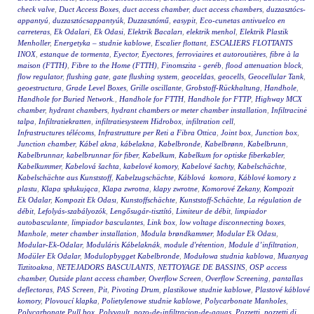
check valve
,
Duct Access Boxes
,
duct access chamber
,
duct access chambers
,
duzzasztócs-
appantyú
,
duzzasztócsappantyúk
,
Duzzasztómű
,
easypit
,
Eco-cunetas antivuelco en
carreteras
,
Ek Odalari
,
Ek Odasi
,
Elektrik Bacaları
,
elektrik menhol
,
Elektrik Plastik
Menholler
,
Energetyka – studnie kablowe
,
Escalier flottant
,
ESCALIERS FLOTTANTS
INOX
,
estanque de tormenta
,
Eyector
,
Eyectores
,
ferroviaires et autoroutières
,
fibre à la
maison (FTTH)
,
Fibre to the Home (FTTH)
,
Finomszita - geréb
,
flood attenuation block
,
flow regulator
,
flushing gate
,
gate flushing system
,
geoceldas
,
geocells
,
Geocellular Tank
,
geoestructura
,
Grade Level Boxes
,
Grille oscillante
,
Grobstoff-Rückhaltung
,
Handhole
,
Handhole for Buried Network.
,
Handhole for FTTH
,
Handhole for FTTP
,
Highway MCX
chamber
,
hydrant chambers
,
hydrant chambers or meter chamber installation
,
Infiltracinė
talpa
,
Infiltratiekratten
,
infiltratiesysteem Hidrobox
,
infiltration cell
,
Infrastructures télécoms
,
Infrastrutture per Reti a Fibra Ottica
,
Joint box
,
Junction box
,
Junction chamber
,
Kábel akna
,
kábelakna
,
Kabelbronde
,
Kabelbrønn
,
Kabelbrunn
,
Kabelbrunnar
,
kabelbrunnar för fiber
,
Kabelkum
,
Kabelkum for optiske fiberkabler
,
Kabelkummer
,
Kabelová šachta
,
kabelové komory
,
Kabelové šachty
,
Kabelschächte
,
Kabelschächte aus Kunststoff
,
Kabelzugschächte
,
Káblová komora
,
Káblové komory z
plastu
,
Klapa spłukująca
,
Klapa zwrotna
,
klapy zwrotne
,
Komorové Zekany
,
Kompozit
Ek Odalar
,
Kompozit Ek Odası
,
Kunstoffschächte
,
Kunststoff-Schächte
,
La régulation de
débit
,
Lefolyás-szabályozók
,
Lengősugár-tisztító
,
Limiteur de débit
,
limpiador
autobasculante
,
limpiador basculantes
,
Link box
,
low voltage disconnecting boxes
,
Manhole
,
meter chamber installation
,
Modula brøndkammer
,
Modular Ek Odası
,
Modular-Ek-Odalar
,
Moduláris Kábelaknák
,
module d'rétention
,
Module d’infiltration
,
Modüler Ek Odalar
,
Modulopbygget Kabelbronde
,
Modułowa studnia kablowa
,
Muanyag
Tiztitoakna
,
NETEJADORS BASCULANTS
,
NETTOYAGE DE BASSINS
,
OSP access
chamber
,
Outside plant access chamber
,
Overflow Screen
,
Overflow Screening
,
pantallas
deflectoras
,
PAS Screen
,
Pit
,
Pivoting Drum
,
plastikowe studnie kablowe
,
Plastové káblové
komory
,
Plovoucí klapka
,
Polietylenowe studnie kablowe
,
Polycarbonate Manholes
,
Polycarbonate Pull box
,
Polyvault
,
pozo-de-infiltracion-de-aguas
,
Pozzetti
,
pozzetti di