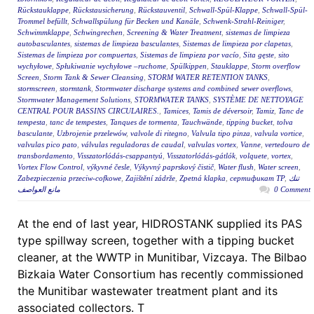
Rückstauklappe
,
Rückstausicherung
,
Rückstauventil
,
Schwall-Spül-Klappe
,
Schwall-Spül-
Trommel befüllt
,
Schwallspülung für Becken und Kanäle
,
Schwenk-Strahl-Reiniger
,
Schwimmklappe
,
Schwingrechen
,
Screening & Water Treatment
,
sistemas de limpieza
autobasculantes
,
sistemas de limpieza basculantes
,
Sistemas de limpieza por clapetas
,
Sistemas de limpieza por compuertas
,
Sistemas de limpieza por vacío
,
Sita gęste
,
sito
wychyłowe
,
Spłukiwanie wychyłowe –ruchome
,
Spülkippen
,
Stauklappe
,
Storm overflow
Screen
,
Storm Tank & Sewer Cleansing
,
STORM WATER RETENTION TANKS
,
stormscreen
,
stormtank
,
Stormwater discharge systems and combined sewer overflows
,
Stormwater Management Solutions
,
STORMWATER TANKS
,
SYSTÈME DE NETTOYAGE
CENTRAL POUR BASSINS CIRCULAIRES.
,
Tamices
,
Tamis de déversoir
,
Tamiz
,
Tanc de
tempesta
,
tanc de tempestes
,
Tanques de tormenta
,
Tauchwände
,
tipping bucket
,
tolva
basculante
,
Uzbrojenie przelewów
,
valvole di ritegno
,
Valvula tipo pinza
,
valvula vortice
,
valvulas pico pato
,
válvulas reguladoras de caudal
,
valvulas vortex
,
Vanne
,
vertedouro de
transbordamento
,
Visszatorlódás-csappantyú
,
Visszatorlódás-gátlók
,
volquete
,
vortex
,
Vortex Flow Control
,
výkyvné česle
,
Výkyvný paprskový čistič
,
Water flush
,
Water screen
,
Zabezpieczenia przeciw-cofkowe
,
Zajištění zádrže
,
Zpetná klapka
,
сертификат ТР
,
تنك
مانع العواصف
0 Comment
At the end of last year, HIDROSTANK supplied its PAS
type spillway screen, together with a tipping bucket
cleaner, at the WWTP in Munitibar, Vizcaya. The Bilbao
Bizkaia Water Consortium has recently commissioned
the Munitibar wastewater treatment plant and its
associated collectors. T