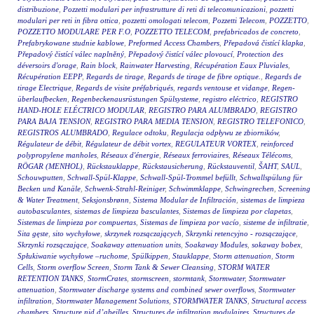
distribuzione
,
Pozzetti modulari per infrastrutture di reti di telecomunicazioni
,
pozzetti
modulari per reti in fibra ottica
,
pozzetti omologati telecom
,
Pozzetti Telecom
,
POZZETTO
,
POZZETTO MODULARE PER F.O
,
POZZETTO TELECOM
,
prefabricados de concreto
,
Prefabrykowane studnie kablowe
,
Preformed Access Chambers
,
Přepadová čistící klapka
,
Přepadový čistící válec naplněný
,
Přepadový čistící válec plovoucí
,
Protection des
déversoirs d'orage
,
Rain block
,
Rainwater Harvesting
,
Récupération Eaux Pluviales
,
Récupération EEPP
,
Regards de tirage
,
Regards de tirage de fibre optique.
,
Regards de
tirage Electrique
,
Regards de visite préfabriqués
,
regards ventouse et vidange
,
Regen-
überlaufbecken
,
Regenbeckenausrüstungen Spülsysteme
,
registro eléctrico
,
REGISTRO
HAND-HOLE ELÉCTRICO MODULAR
,
REGISTRO PARA ALUMBRADO
,
REGISTRO
PARA BAJA TENSION
,
REGISTRO PARA MEDIA TENSION
,
REGISTRO TELEFONICO
,
REGISTROS ALUMBRADO
,
Regulace odtoku
,
Regulacja odpływu ze zbiorników
,
Régulateur de débit
,
Régulateur de débit vortex
,
REGULATEUR VORTEX
,
reinforced
polypropylene manholes
,
Réseaux d'énergie
,
Réseaux ferroviaires
,
Réseaux Télécoms
,
RÖGAR (MENHOL)
,
Rückstauklappe
,
Rückstausicherung
,
Rückstauventil
,
ŠAHT
,
SAUL
,
Schouwputten
,
Schwall-Spül-Klappe
,
Schwall-Spül-Trommel befüllt
,
Schwallspülung für
Becken und Kanäle
,
Schwenk-Strahl-Reiniger
,
Schwimmklappe
,
Schwingrechen
,
Screening
& Water Treatment
,
Seksjonsbrønn
,
Sistema Modular de Infiltración
,
sistemas de limpieza
autobasculantes
,
sistemas de limpieza basculantes
,
Sistemas de limpieza por clapetas
,
Sistemas de limpieza por compuertas
,
Sistemas de limpieza por vacío
,
sisteme de infiltratie
,
Sita gęste
,
sito wychyłowe
,
skrzynek rozsączających
,
Skrzynki retencyjno - rozsączające
,
Skrzynki rozsączające
,
Soakaway attenuation units
,
Soakaway Modules
,
sokaway bobex
,
Spłukiwanie wychyłowe –ruchome
,
Spülkippen
,
Stauklappe
,
Storm attenuation
,
Storm
Cells
,
Storm overflow Screen
,
Storm Tank & Sewer Cleansing
,
STORM WATER
RETENTION TANKS
,
StormCrates
,
stormscreen
,
stormtank
,
Stormwater
,
Stormwater
attenuation
,
Stormwater discharge systems and combined sewer overflows
,
Stormwater
infiltration
,
Stormwater Management Solutions
,
STORMWATER TANKS
,
Structural access
chambers
,
Structure nid d’abeilles
,
Structures de infiltration modulaires
,
Structures de