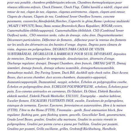
pour eau potable
,
chambres préfabriquées telecom
,
Chambres thermoplastiques pour
réseaux télécoms enfouis
,
Check Element
,
Check Flap
,
Čištění kanálů a nádrží
,
clapet anti
retour de nez
,
clapet de nez
,
clapetas
,
clapetas antirretorno
,
clapets
,
clapets anti-retour
,
Clapets de chasses
,
Clapets de nez
,
Combined Sewer Overflow Screens
,
concrete
pavements
,
couvercles;Aknafedelek;Hatches ;Coperchi in ghisa;Rama i pokrywy studzienki
;WŁAZY I WPUSTY;Люки;Люки легкие;Brunnslock;Baca Kapakları; RÖGAR;covers
,
Csatornahullám-öblítőcsappantyú
,
Csatornahullám-öblítődob
,
CSO (Combined Sewer
Outflow) tanks.
,
CSO retention tanks
,
cubo de drenaje
,
cubo dren
,
Dagvattenkassetter
,
Décanteurs particulaires
,
Déflecteur de flottants.
,
déflecteur pour la retenue des flottants
sur les seuils des déversoirs ou des bassins d’orage
,
degrau
,
Degrau para câmara de
visita
,
degraus em polipropileno
,
DEGRAUS PARA CAIXAS DE VISITA
SUBTERRÂNEAS
,
DÉGRILLEUR À BARREAUX POUR SEUIL DÉVERSANT
,
depositos
de retencion
,
Descarregador de tempestade
,
desodorizacion
,
déversoirs d'orage
,
Discharge regulator
,
drawpit
,
Drawpit Chambers
,
dren francés
,
DRENAJ ŞAFTI
,
Drenaj
sistemleri
,
drenaje francés
,
drenaje urbano sostenible
,
drenajeurbanosostenible
,
drenazhnye moduli
,
Dry Paving System
,
Duck Bill
,
duckbill style check valve
,
Duct Access
Boxes
,
duct access chamber
,
duct access chambers
,
duzzasztócs-appantyú
,
duzzasztócsappantyúk
,
Duzzasztómű
,
easypit
,
echelon
,
Échelon en polypropylène courbe
,
Échelon en polypropylène droit
,
ECHELON POLYPROPYLENE
,
echelons
,
Échelons pour
puits
,
Eco-cunetas antivuelco en carreteras
,
Ek Odalari
,
Ek Odasi
,
Elektrik Bacaları
,
elektrik menhol
,
Elektrik Plastik Menholler
,
EN13101
,
Energetyka – studnie kablowe
,
Escalier flottant
,
ESCALIERS FLOTTANTS INOX
,
escalin
,
Escalones de polipropileno
,
estanque de tormenta
,
Eyector
,
Eyectores
,
ferroviaires et autoroutières
,
fibre à la maison
(FTTH)
,
Fibre to the Home (FTTH)
,
Finomszita - geréb
,
flood attenuation block
,
flow
regulator
,
flushing gate
,
gate flushing system
,
geocells
,
Geocellular Tank
,
geoestructura
,
Grade Level Boxes
,
gradini
,
Gradini alla marinara
,
Gradini in acciaio rivestiti in
polipropilene
,
Gradini per parete curva e piana per l'edilizia
,
Gradini per pozzetti
,
Gradino per pozzetti
,
Grille oscillante
,
grilles
,
Grobstoff-Rückhaltung
,
Handhole
,