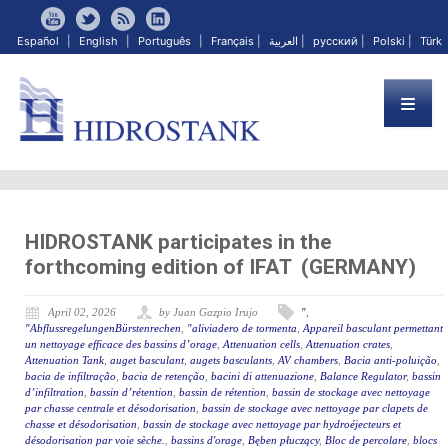
Español
|
English
|
Português
|
Français
|
العربية
|
русский
|
Polski
|
Türk
HIDROSTANK participates in the
forthcoming edition of IFAT (GERMANY)
April 02, 2026
by Juan Gazpio Irujo
"
,
"AbflussregelungenBürstenrechen
,
"aliviadero de tormenta
,
Appareil basculant permettant
un nettoyage efficace des bassins d’orage
,
Attenuation cells
,
Attenuation crates
,
Attenuation Tank
,
auget basculant
,
augets basculants
,
AV chambers
,
Bacia anti-poluição
,
bacia de infiltração
,
bacia de retenção
,
bacini di attenuazione
,
Balance Regulator
,
bassin
d’infiltration
,
bassin d’rétention
,
bassin de rétention
,
bassin de stockage avec nettoyage
par chasse centrale et désodorisation
,
bassin de stockage avec nettoyage par clapets de
chasse et désodorisation
,
bassin de stockage avec nettoyage par hydroéjecteurs et
désodorisation par voie sèche.
,
bassins d'orage
,
Bęben płuczący
,
Bloc de percolare
,
blocs