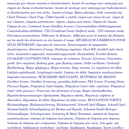
nettoyage par chasse centrale et désodorisation
,
bassin de stockage avec nettoyage par
clapets de chasse et désodorisation
,
bassin de stockage avec nettoyage par hydroéjecteurs
et désodorisation par voie sèche.
,
bassins d'orage
,
Bęben płuczący
,
česle s jemnými síty
,
Check Element
,
Check Flap
,
Čištění kanálů a nádrží
,
clapet anti retour de nez
,
clapet de
nez
,
clapetas
,
clapetas antirretorno
,
clapets
,
clapets anti-retour
,
Clapets de chasses
,
Clapets de nez
,
Combined Sewer Overflow Screens
,
Csatornahullám-öblítőcsappantyú
,
Csatornahullám-öblítődob
,
CSO (Combined Sewer Outflow) tanks.
,
CSO retention tanks
,
Décanteurs particulaires
,
Déflecteur de flottants.
,
déflecteur pour la retenue des flottants
sur les seuils des déversoirs ou des bassins d’orage
,
DÉGRILLEUR À BARREAUX POUR
SEUIL DÉVERSANT
,
depositos de retencion
,
Descarregador de tempestade
,
desodorizacion
,
déversoirs d'orage
,
Discharge regulator
,
Duck Bill
,
duckbill style check
valve
,
duzzasztócs-appantyú
,
duzzasztócsappantyúk
,
Duzzasztómű
,
Escalier flottant
,
ESCALIERS FLOTTANTS INOX
,
estanque de tormenta
,
Eyector
,
Eyectores
,
Finomszita -
geréb
,
flow regulator
,
flushing gate
,
gate flushing system
,
Grille oscillante
,
Grobstoff-
Rückhaltung
,
Klapa spłukująca
,
Klapa zwrotna
,
klapy zwrotne
,
La régulation de débit
,
Lefolyás-szabályozók
,
Lengősugár-tisztító
,
Limiteur de débit
,
limpiador autobasculante
,
limpiador basculantes
,
NETEJADORS BASCULANTS
,
NETTOYAGE DE BASSINS
,
Overflow Screen
,
Overflow Screening
,
pantallas deflectoras
,
PAS Screen
,
Pivoting Drum
,
Plovoucí klapka
,
Přepadová čistící klapka
,
Přepadový čistící válec naplněný
,
Přepadový
čistící válec plovoucí
,
Protection des déversoirs d'orage
,
Regen-überlaufbecken
,
Regenbeckenausrüstungen Spülsysteme
,
Regulace odtoku
,
Regulacja odpływu ze
zbiorników
,
Régulateur de débit
,
Régulateur de débit vortex
,
REGULATEUR VORTEX
,
Rückstauklappe
,
Rückstausicherung
,
Rückstauventil
,
Schwall-Spül-Klappe
,
Schwall-Spül-
Trommel befüllt
,
Schwallspülung für Becken und Kanäle
,
Schwenk-Strahl-Reiniger
,
Schwimmklappe
,
Schwingrechen
,
Screening & Water Treatment
,
sistemas de limpieza
autobasculantes
,
sistemas de limpieza basculantes
,
Sistemas de limpieza por clapetas
,
Sistemas de limpieza por compuertas
,
Sistemas de limpieza por vacío
,
Sita gęste
,
sito
wychyłowe
,
Spłukiwanie wychyłowe –ruchome
,
Spülkippen
,
Stauklappe
,
Storm overflow