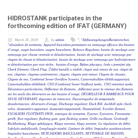
HIDROSTANK participates in the
forthcoming edition of IFAT (GERMANY)
March 20, 2018
by
admin
"
,
"AbflussregelungenBürstenrechen
,
"aliviadero de tormenta
,
Appareil basculant permettant un nettoyage efficace des bassins
d’orage
,
auget basculant
,
augets basculants
,
Balance Regulator
,
bassin de stockage avec
nettoyage par chasse centrale et désodorisation
,
bassin de stockage avec nettoyage par
clapets de chasse et désodorisation
,
bassin de stockage avec nettoyage par hydroéjecteurs
et désodorisation par voie sèche.
,
bassins d'orage
,
Bęben płuczący
,
česle s jemnými síty
,
Check Element
,
Check Flap
,
Čištění kanálů a nádrží
,
clapet anti retour de nez
,
clapet de
nez
,
clapetas
,
clapetas antirretorno
,
clapets
,
clapets anti-retour
,
Clapets de chasses
,
Clapets de nez
,
Combined Sewer Overflow Screens
,
Csatornahullám-öblítőcsappantyú
,
Csatornahullám-öblítődob
,
CSO (Combined Sewer Outflow) tanks.
,
CSO retention tanks
,
Décanteurs particulaires
,
Déflecteur de flottants.
,
déflecteur pour la retenue des flottants
sur les seuils des déversoirs ou des bassins d’orage
,
DÉGRILLEUR À BARREAUX POUR
SEUIL DÉVERSANT
,
depositos de retencion
,
Descarregador de tempestade
,
desodorizacion
,
déversoirs d'orage
,
Discharge regulator
,
Duck Bill
,
duckbill style check
valve
,
duzzasztócs-appantyú
,
duzzasztócsappantyúk
,
Duzzasztómű
,
Escalier flottant
,
ESCALIERS FLOTTANTS INOX
,
estanque de tormenta
,
Eyector
,
Eyectores
,
Finomszita -
geréb
,
flow regulator
,
flushing gate
,
gate flushing system
,
Grille oscillante
,
Grobstoff-
Rückhaltung
,
Klapa spłukująca
,
Klapa zwrotna
,
klapy zwrotne
,
La régulation de débit
,
Lefolyás-szabályozók
,
Lengősugár-tisztító
,
Limiteur de débit
,
limpiador autobasculante
,
limpiador basculantes
,
NETEJADORS BASCULANTS
,
NETTOYAGE DE BASSINS
,