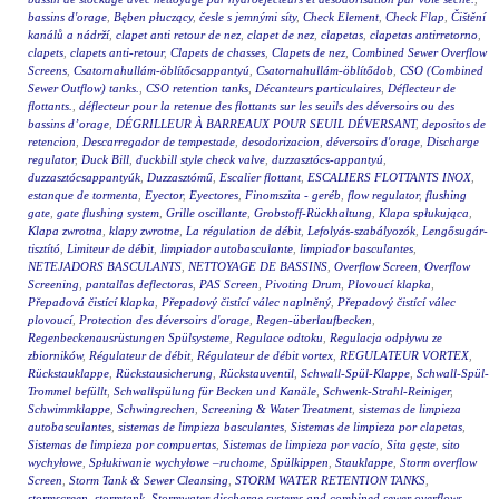
bassins d'orage
,
Bęben płuczący
,
česle s jemnými síty
,
Check Element
,
Check Flap
,
Čištění
kanálů a nádrží
,
clapet anti retour de nez
,
clapet de nez
,
clapetas
,
clapetas antirretorno
,
clapets
,
clapets anti-retour
,
Clapets de chasses
,
Clapets de nez
,
Combined Sewer Overflow
Screens
,
Csatornahullám-öblítőcsappantyú
,
Csatornahullám-öblítődob
,
CSO (Combined
Sewer Outflow) tanks.
,
CSO retention tanks
,
Décanteurs particulaires
,
Déflecteur de
flottants.
,
déflecteur pour la retenue des flottants sur les seuils des déversoirs ou des
bassins d’orage
,
DÉGRILLEUR À BARREAUX POUR SEUIL DÉVERSANT
,
depositos de
retencion
,
Descarregador de tempestade
,
desodorizacion
,
déversoirs d'orage
,
Discharge
regulator
,
Duck Bill
,
duckbill style check valve
,
duzzasztócs-appantyú
,
duzzasztócsappantyúk
,
Duzzasztómű
,
Escalier flottant
,
ESCALIERS FLOTTANTS INOX
,
estanque de tormenta
,
Eyector
,
Eyectores
,
Finomszita - geréb
,
flow regulator
,
flushing
gate
,
gate flushing system
,
Grille oscillante
,
Grobstoff-Rückhaltung
,
Klapa spłukująca
,
Klapa zwrotna
,
klapy zwrotne
,
La régulation de débit
,
Lefolyás-szabályozók
,
Lengősugár-
tisztító
,
Limiteur de débit
,
limpiador autobasculante
,
limpiador basculantes
,
NETEJADORS BASCULANTS
,
NETTOYAGE DE BASSINS
,
Overflow Screen
,
Overflow
Screening
,
pantallas deflectoras
,
PAS Screen
,
Pivoting Drum
,
Plovoucí klapka
,
Přepadová čistící klapka
,
Přepadový čistící válec naplněný
,
Přepadový čistící válec
plovoucí
,
Protection des déversoirs d'orage
,
Regen-überlaufbecken
,
Regenbeckenausrüstungen Spülsysteme
,
Regulace odtoku
,
Regulacja odpływu ze
zbiorników
,
Régulateur de débit
,
Régulateur de débit vortex
,
REGULATEUR VORTEX
,
Rückstauklappe
,
Rückstausicherung
,
Rückstauventil
,
Schwall-Spül-Klappe
,
Schwall-Spül-
Trommel befüllt
,
Schwallspülung für Becken und Kanäle
,
Schwenk-Strahl-Reiniger
,
Schwimmklappe
,
Schwingrechen
,
Screening & Water Treatment
,
sistemas de limpieza
autobasculantes
,
sistemas de limpieza basculantes
,
Sistemas de limpieza por clapetas
,
Sistemas de limpieza por compuertas
,
Sistemas de limpieza por vacío
,
Sita gęste
,
sito
wychyłowe
,
Spłukiwanie wychyłowe –ruchome
,
Spülkippen
,
Stauklappe
,
Storm overflow
Screen
,
Storm Tank & Sewer Cleansing
,
STORM WATER RETENTION TANKS
,
stormscreen
,
stormtank
,
Stormwater discharge systems and combined sewer overflows
,