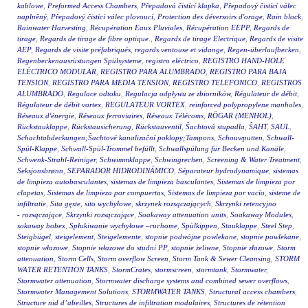
kablowe
,
Preformed Access Chambers
,
Přepadová čistící klapka
,
Přepadový čistící válec
naplněný
,
Přepadový čistící válec plovoucí
,
Protection des déversoirs d'orage
,
Rain block
,
Rainwater Harvesting
,
Récupération Eaux Pluviales
,
Récupération EEPP
,
Regards de
tirage
,
Regards de tirage de fibre optique.
,
Regards de tirage Electrique
,
Regards de visite
AEP
,
Regards de visite préfabriqués
,
regards ventouse et vidange
,
Regen-überlaufbecken
,
Regenbeckenausrüstungen Spülsysteme
,
registro eléctrico
,
REGISTRO HAND-HOLE
ELÉCTRICO MODULAR
,
REGISTRO PARA ALUMBRADO
,
REGISTRO PARA BAJA
TENSION
,
REGISTRO PARA MEDIA TENSION
,
REGISTRO TELEFONICO
,
REGISTROS
ALUMBRADO
,
Regulace odtoku
,
Regulacja odpływu ze zbiorników
,
Régulateur de débit
,
Régulateur de débit vortex
,
REGULATEUR VORTEX
,
reinforced polypropylene manholes
,
Réseaux d'énergie
,
Réseaux ferroviaires
,
Réseaux Télécoms
,
RÖGAR (MENHOL)
,
Rückstauklappe
,
Rückstausicherung
,
Rückstauventil
,
Šachtová stupadla
,
ŠAHT
,
SAUL
,
Schachtabdeckungen;Šachtové kanalizační poklopy;Tampons
,
Schouwputten
,
Schwall-
Spül-Klappe
,
Schwall-Spül-Trommel befüllt
,
Schwallspülung für Becken und Kanäle
,
Schwenk-Strahl-Reiniger
,
Schwimmklappe
,
Schwingrechen
,
Screening & Water Treatment
,
Seksjonsbrønn
,
SEPARADOR HIDRODINÁMICO
,
Séparateur hydrodynamique
,
sistemas
de limpieza autobasculantes
,
sistemas de limpieza basculantes
,
Sistemas de limpieza por
clapetas
,
Sistemas de limpieza por compuertas
,
Sistemas de limpieza por vacío
,
sisteme de
infiltratie
,
Sita gęste
,
sito wychyłowe
,
skrzynek rozsączających
,
Skrzynki retencyjno
- rozsączające
,
Skrzynki rozsączające
,
Soakaway attenuation units
,
Soakaway Modules
,
sokaway bobex
,
Spłukiwanie wychyłowe –ruchome
,
Spülkippen
,
Stauklappe
,
Steel Step
,
Steigbügel
,
steigelement
,
Steigelemente
,
stopnie podwójne powlekane
,
stopnie powlekane
,
stopnie włazowe
,
Stopnie włazowe do studni PP
,
stopnie żeliwne
,
Stopnie złazowe
,
Storm
attenuation
,
Storm Cells
,
Storm overflow Screen
,
Storm Tank & Sewer Cleansing
,
STORM
WATER RETENTION TANKS
,
StormCrates
,
stormscreen
,
stormtank
,
Stormwater
,
Stormwater attenuation
,
Stormwater discharge systems and combined sewer overflows
,
Stormwater Management Solutions
,
STORMWATER TANKS
,
Structural access chambers
,
Structure nid d’abeilles
,
Structures de infiltration modulaires
,
Structures de rétention