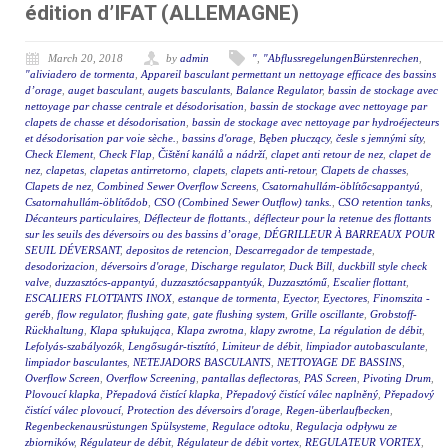
édition d’IFAT (ALLEMAGNE)
March 20, 2018
by
admin
"
,
"AbflussregelungenBürstenrechen
,
"aliviadero de tormenta
,
Appareil basculant permettant un nettoyage efficace des bassins
d’orage
,
auget basculant
,
augets basculants
,
Balance Regulator
,
bassin de stockage avec
nettoyage par chasse centrale et désodorisation
,
bassin de stockage avec nettoyage par
clapets de chasse et désodorisation
,
bassin de stockage avec nettoyage par hydroéjecteurs
et désodorisation par voie sèche.
,
bassins d'orage
,
Bęben płuczący
,
česle s jemnými síty
,
Check Element
,
Check Flap
,
Čištění kanálů a nádrží
,
clapet anti retour de nez
,
clapet de
nez
,
clapetas
,
clapetas antirretorno
,
clapets
,
clapets anti-retour
,
Clapets de chasses
,
Clapets de nez
,
Combined Sewer Overflow Screens
,
Csatornahullám-öblítőcsappantyú
,
Csatornahullám-öblítődob
,
CSO (Combined Sewer Outflow) tanks.
,
CSO retention tanks
,
Décanteurs particulaires
,
Déflecteur de flottants.
,
déflecteur pour la retenue des flottants
sur les seuils des déversoirs ou des bassins d’orage
,
DÉGRILLEUR À BARREAUX POUR
SEUIL DÉVERSANT
,
depositos de retencion
,
Descarregador de tempestade
,
desodorizacion
,
déversoirs d'orage
,
Discharge regulator
,
Duck Bill
,
duckbill style check
valve
,
duzzasztócs-appantyú
,
duzzasztócsappantyúk
,
Duzzasztómű
,
Escalier flottant
,
ESCALIERS FLOTTANTS INOX
,
estanque de tormenta
,
Eyector
,
Eyectores
,
Finomszita -
geréb
,
flow regulator
,
flushing gate
,
gate flushing system
,
Grille oscillante
,
Grobstoff-
Rückhaltung
,
Klapa spłukująca
,
Klapa zwrotna
,
klapy zwrotne
,
La régulation de débit
,
Lefolyás-szabályozók
,
Lengősugár-tisztító
,
Limiteur de débit
,
limpiador autobasculante
,
limpiador basculantes
,
NETEJADORS BASCULANTS
,
NETTOYAGE DE BASSINS
,
Overflow Screen
,
Overflow Screening
,
pantallas deflectoras
,
PAS Screen
,
Pivoting Drum
,
Plovoucí klapka
,
Přepadová čistící klapka
,
Přepadový čistící válec naplněný
,
Přepadový
čistící válec plovoucí
,
Protection des déversoirs d'orage
,
Regen-überlaufbecken
,
Regenbeckenausrüstungen Spülsysteme
,
Regulace odtoku
,
Regulacja odpływu ze
zbiorników
,
Régulateur de débit
,
Régulateur de débit vortex
,
REGULATEUR VORTEX
,