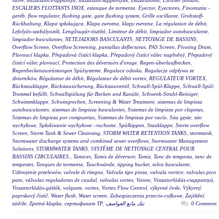
valve
,
duzzasztócs-appantyú
,
duzzasztócsappantyúk
,
Duzzasztómű
,
Escalier flottant
,
ESCALIERS FLOTTANTS INOX
,
estanque de tormenta
,
Eyector
,
Eyectores
,
Finomszita -
geréb
,
flow regulator
,
flushing gate
,
gate flushing system
,
Grille oscillante
,
Grobstoff-
Rückhaltung
,
Klapa spłukująca
,
Klapa zwrotna
,
klapy zwrotne
,
La régulation de débit
,
Lefolyás-szabályozók
,
Lengősugár-tisztító
,
Limiteur de débit
,
limpiador autobasculante
,
limpiador basculantes
,
NETEJADORS BASCULANTS
,
NETTOYAGE DE BASSINS
,
Overflow Screen
,
Overflow Screening
,
pantallas deflectoras
,
PAS Screen
,
Pivoting Drum
,
Plovoucí klapka
,
Přepadová čistící klapka
,
Přepadový čistící válec naplněný
,
Přepadový
čistící válec plovoucí
,
Protection des déversoirs d'orage
,
Regen-überlaufbecken
,
Regenbeckenausrüstungen Spülsysteme
,
Regulace odtoku
,
Regulacja odpływu ze
zbiorników
,
Régulateur de débit
,
Régulateur de débit vortex
,
REGULATEUR VORTEX
,
Rückstauklappe
,
Rückstausicherung
,
Rückstauventil
,
Schwall-Spül-Klappe
,
Schwall-Spül-
Trommel befüllt
,
Schwallspülung für Becken und Kanäle
,
Schwenk-Strahl-Reiniger
,
Schwimmklappe
,
Schwingrechen
,
Screening & Water Treatment
,
sistemas de limpieza
autobasculantes
,
sistemas de limpieza basculantes
,
Sistemas de limpieza por clapetas
,
Sistemas de limpieza por compuertas
,
Sistemas de limpieza por vacío
,
Sita gęste
,
sito
wychyłowe
,
Spłukiwanie wychyłowe –ruchome
,
Spülkippen
,
Stauklappe
,
Storm overflow
Screen
,
Storm Tank & Sewer Cleansing
,
STORM WATER RETENTION TANKS
,
stormtank
,
Stormwater discharge systems and combined sewer overflows
,
Stormwater Management
Solutions
,
STORMWATER TANKS
,
SYSTÈME DE NETTOYAGE CENTRAL POUR
BASSINS CIRCULAIRES.
,
Tamices
,
Tamis de déversoir
,
Tamiz
,
Tanc de tempesta
,
tanc de
tempestes
,
Tanques de tormenta
,
Tauchwände
,
tipping bucket
,
tolva basculante
,
Uzbrojenie przelewów
,
valvole di ritegno
,
Valvula tipo pinza
,
valvula vortice
,
valvulas pico
pato
,
válvulas reguladoras de caudal
,
valvulas vortex
,
Vanne
,
Visszatorlódás-csappantyú
,
Visszatorlódás-gátlók
,
volquete
,
vortex
,
Vortex Flow Control
,
výkyvné česle
,
Výkyvný
paprskový čistič
,
Water flush
,
Water screen
,
Zabezpieczenia przeciw-cofkowe
,
Zajištění
zádrže
,
Zpetná klapka
,
сертификат ТР
,
تنك مانع العواصف
0 Comment