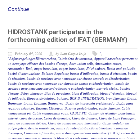
Continue
HIDROSTANK participates in the
forthcoming edition of IFAT (GERMANY)
February 04, 2020
by Juan Gazpio Irujo
"
,
"AbflussregelungenBürstenrechen
,
"aliviadero de tormenta
,
Appareil basculant permettant
un nettoyage efficace des bassins d’orage
,
Attenuation cells
,
Attenuation crates
,
Attenuation Tank
,
auget basculant
,
augets basculants
,
AV chambers
,
Bacia anti-poluição
,
bacini di attenuazione
,
Balance Regulator
,
bassin d’infiltration
,
bassin d’rétention
,
bassin
de rétention
,
bassin de stockage avec nettoyage par chasse centrale et désodorisation
,
bassin de stockage avec nettoyage par clapets de chasse et désodorisation
,
bassin de
stockage avec nettoyage par hydroéjecteurs et désodorisation par voie sèche.
,
bassins
d'orage
,
Bęben płuczący
,
Bloc de percolare
,
blocs d’infiltration
,
blocs d’rétention
,
blocuri
de infiltratie
,
Bloques alvéolaires
,
bolones
,
BOX D’INFILTRATION
,
brøndkammer
,
Brønn
,
Brønnene
,
brunn
,
Brunnar
,
Brunnarna
,
Buzón de inspección prefabricado
,
Buzón para
registros eléctricos
,
Buzones Eléctricos
,
Buzones prefabricados
,
cable chamber
,
Cable
management pit
,
Cable management vault
,
CABLE PIT
,
Caisson de rétention pour bassin
enterré
,
caixa de acesso
,
Caixa de drenatge
,
Caixa de drenaxe
,
Caixa de Luz e Passagem
,
caixa de passagem elétrica
,
Caixa de passagem para iluminação
,
Caixa modular em
polipropileno de alta resistência
,
caixas da rede distribuição subterrânea
,
caixas de
drenagem
,
Caixas de infiltração para a drenagem urbana sustentável (SUDS)
,
caixas de
passagem
,
caixas de passagem de fibra ótica e telefonia
,
caixas de passagem para fibras