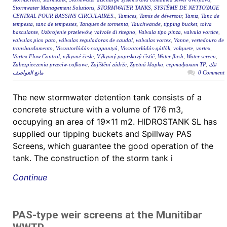
Stormwater Management Solutions
,
STORMWATER TANKS
,
SYSTÈME DE NETTOYAGE
CENTRAL POUR BASSINS CIRCULAIRES.
,
Tamices
,
Tamis de déversoir
,
Tamiz
,
Tanc de
tempesta
,
tanc de tempestes
,
Tanques de tormenta
,
Tauchwände
,
tipping bucket
,
tolva
basculante
,
Uzbrojenie przelewów
,
valvole di ritegno
,
Valvula tipo pinza
,
valvula vortice
,
valvulas pico pato
,
válvulas reguladoras de caudal
,
valvulas vortex
,
Vanne
,
vertedouro de
transbordamento
,
Visszatorlódás-csappantyú
,
Visszatorlódás-gátlók
,
volquete
,
vortex
,
Vortex Flow Control
,
výkyvné česle
,
Výkyvný paprskový čistič
,
Water flush
,
Water screen
,
Zabezpieczenia przeciw-cofkowe
,
Zajištění zádrže
,
Zpetná klapka
,
сертификат ТР
,
تنك
مانع العواصف
0 Comment
The new stormwater detention tank consists of a
concrete structure with a volume of 176 m3,
occupying an area of 19×11 m2. HIDROSTANK SL has
supplied our tipping buckets and Spillway PAS
Screens, which guarantee the good operation of the
tank. The construction of the storm tank i
Continue
PAS-type weir screens at the Munitibar