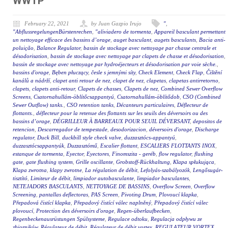
WWTP
February 22, 2021
by Juan Gazpio Irujo
"
,
"AbflussregelungenBürstenrechen
,
"aliviadero de tormenta
,
Appareil basculant permettant
un nettoyage efficace des bassins d’orage
,
auget basculant
,
augets basculants
,
Bacia anti-
poluição
,
Balance Regulator
,
bassin de stockage avec nettoyage par chasse centrale et
désodorisation
,
bassin de stockage avec nettoyage par clapets de chasse et désodorisation
,
bassin de stockage avec nettoyage par hydroéjecteurs et désodorisation par voie sèche.
,
bassins d'orage
,
Bęben płuczący
,
česle s jemnými síty
,
Check Element
,
Check Flap
,
Čištění
kanálů a nádrží
,
clapet anti retour de nez
,
clapet de nez
,
clapetas
,
clapetas antirretorno
,
clapets
,
clapets anti-retour
,
Clapets de chasses
,
Clapets de nez
,
Combined Sewer Overflow
Screens
,
Csatornahullám-öblítőcsappantyú
,
Csatornahullám-öblítődob
,
CSO (Combined
Sewer Outflow) tanks.
,
CSO retention tanks
,
Décanteurs particulaires
,
Déflecteur de
flottants.
,
déflecteur pour la retenue des flottants sur les seuils des déversoirs ou des
bassins d’orage
,
DÉGRILLEUR À BARREAUX POUR SEUIL DÉVERSANT
,
depositos de
retencion
,
Descarregador de tempestade
,
desodorizacion
,
déversoirs d'orage
,
Discharge
regulator
,
Duck Bill
,
duckbill style check valve
,
duzzasztócs-appantyú
,
duzzasztócsappantyúk
,
Duzzasztómű
,
Escalier flottant
,
ESCALIERS FLOTTANTS INOX
,
estanque de tormenta
,
Eyector
,
Eyectores
,
Finomszita - geréb
,
flow regulator
,
flushing
gate
,
gate flushing system
,
Grille oscillante
,
Grobstoff-Rückhaltung
,
Klapa spłukująca
,
Klapa zwrotna
,
klapy zwrotne
,
La régulation de débit
,
Lefolyás-szabályozók
,
Lengősugár-
tisztító
,
Limiteur de débit
,
limpiador autobasculante
,
limpiador basculantes
,
NETEJADORS BASCULANTS
,
NETTOYAGE DE BASSINS
,
Overflow Screen
,
Overflow
Screening
,
pantallas deflectoras
,
PAS Screen
,
Pivoting Drum
,
Plovoucí klapka
,
Přepadová čistící klapka
,
Přepadový čistící válec naplněný
,
Přepadový čistící válec
plovoucí
,
Protection des déversoirs d'orage
,
Regen-überlaufbecken
,
Regenbeckenausrüstungen Spülsysteme
,
Regulace odtoku
,
Regulacja odpływu ze
zbiorników
,
Régulateur de débit
,
Régulateur de débit vortex
,
REGULATEUR VORTEX
,