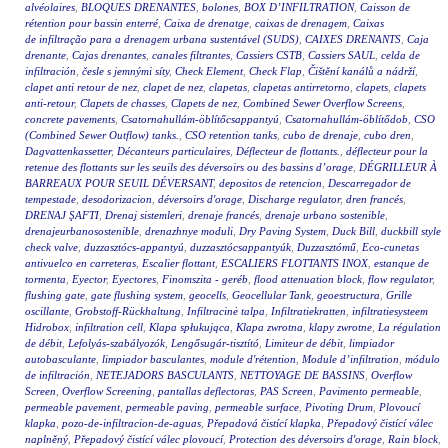
alvéolaires
,
BLOQUES DRENANTES
,
bolones
,
BOX D’INFILTRATION
,
Caisson de
rétention pour bassin enterré
,
Caixa de drenatge
,
caixas de drenagem
,
Caixas
de infiltração para a drenagem urbana sustentável (SUDS)
,
CAIXES DRENANTS
,
Caja
drenante
,
Cajas drenantes
,
canales filtrantes
,
Cassiers CSTB
,
Cassiers SAUL
,
celda de
infiltración
,
česle s jemnými síty
,
Check Element
,
Check Flap
,
Čištění kanálů a nádrží
,
clapet anti retour de nez
,
clapet de nez
,
clapetas
,
clapetas antirretorno
,
clapets
,
clapets
anti-retour
,
Clapets de chasses
,
Clapets de nez
,
Combined Sewer Overflow Screens
,
concrete pavements
,
Csatornahullám-öblítőcsappantyú
,
Csatornahullám-öblítődob
,
CSO
(Combined Sewer Outflow) tanks.
,
CSO retention tanks
,
cubo de drenaje
,
cubo dren
,
Dagvattenkassetter
,
Décanteurs particulaires
,
Déflecteur de flottants.
,
déflecteur pour la
retenue des flottants sur les seuils des déversoirs ou des bassins d’orage
,
DÉGRILLEUR À
BARREAUX POUR SEUIL DÉVERSANT
,
depositos de retencion
,
Descarregador de
tempestade
,
desodorizacion
,
déversoirs d'orage
,
Discharge regulator
,
dren francés
,
DRENAJ ŞAFTI
,
Drenaj sistemleri
,
drenaje francés
,
drenaje urbano sostenible
,
drenajeurbanosostenible
,
drenazhnye moduli
,
Dry Paving System
,
Duck Bill
,
duckbill style
check valve
,
duzzasztócs-appantyú
,
duzzasztócsappantyúk
,
Duzzasztómű
,
Eco-cunetas
antivuelco en carreteras
,
Escalier flottant
,
ESCALIERS FLOTTANTS INOX
,
estanque de
tormenta
,
Eyector
,
Eyectores
,
Finomszita - geréb
,
flood attenuation block
,
flow regulator
,
flushing gate
,
gate flushing system
,
geocells
,
Geocellular Tank
,
geoestructura
,
Grille
oscillante
,
Grobstoff-Rückhaltung
,
Infiltracinė talpa
,
Infiltratiekratten
,
infiltratiesysteem
Hidrobox
,
infiltration cell
,
Klapa spłukująca
,
Klapa zwrotna
,
klapy zwrotne
,
La régulation
de débit
,
Lefolyás-szabályozók
,
Lengősugár-tisztító
,
Limiteur de débit
,
limpiador
autobasculante
,
limpiador basculantes
,
module d'rétention
,
Module d’infiltration
,
módulo
de infiltración
,
NETEJADORS BASCULANTS
,
NETTOYAGE DE BASSINS
,
Overflow
Screen
,
Overflow Screening
,
pantallas deflectoras
,
PAS Screen
,
Pavimento permeable
,
permeable pavement
,
permeable paving
,
permeable surface
,
Pivoting Drum
,
Plovoucí
klapka
,
pozo-de-infiltracion-de-aguas
,
Přepadová čistící klapka
,
Přepadový čistící válec
naplněný
,
Přepadový čistící válec plovoucí
,
Protection des déversoirs d'orage
,
Rain block
,