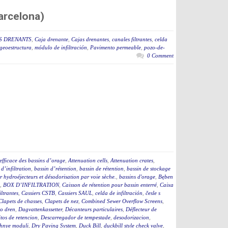
arcelona)
S DRENANTS
,
Caja drenante
,
Cajas drenantes
,
canales filtrantes
,
celda
geoestructura
,
módulo de infiltración
,
Pavimento permeable
,
pozo-de-
0 Comment
efficace des bassins d’orage
,
Attenuation cells
,
Attenuation crates
,
 d’infiltration
,
bassin d’rétention
,
bassin de rétention
,
bassin de stockage
 hydroéjecteurs et désodorisation par voie sèche.
,
bassins d'orage
,
Bęben
,
BOX D’INFILTRATION
,
Caisson de rétention pour bassin enterré
,
Caixa
iltrantes
,
Cassiers CSTB
,
Cassiers SAUL
,
celda de infiltración
,
česle s
Clapets de chasses
,
Clapets de nez
,
Combined Sewer Overflow Screens
,
o dren
,
Dagvattenkassetter
,
Décanteurs particulaires
,
Déflecteur de
tos de retencion
,
Descarregador de tempestade
,
desodorizacion
,
hnye moduli
,
Dry Paving System
,
Duck Bill
,
duckbill style check valve
,