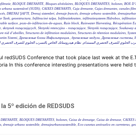
filtratie
,
BLOQUE DRENANTE
,
Bloques alvéolaires
,
BLOQUES DRENANTES
,
bolones
,
BOX D’
m urbana sustentável (SUDS)
,
CAIXES DRENANTS
,
Caja drenante
,
Cajas drenantes
,
canales filt
ncés
,
DRENAJ ŞAFTI
,
Drenaj sistemleri
,
drenaje francés
,
drenaje urbano sostenible
,
drenajeurban
ar Tank
,
geoestructura
,
Infiltracinė talpa
,
Infiltratiekratten
,
infiltratiesysteem Hidrobox
,
infiltratio
able surface
,
pozo-de-infiltracion-de-aguas
,
Rain block
,
Rainwater Harvesting
,
Récupération Ea
e
,
skrzynek rozsączających
,
Skrzynki retencyjno - rozsączające
,
Skrzynki rozsączające
,
Soakaway at
ure nid d’abeilles
,
Structures de infiltration modulaires
,
Structures de rétention modulaires
,
Syste
etim Sistemi
,
Дренажные блоки Инфильтрация.
,
дренажные модули
,
Дренажные системы
,
نظام هيدروستانك الخاص بالتسرب الخلوي للصرف الحضري المس
,
تسرب الخلوي للصرف الحضري المستدام
l redSUDS Conference that took place last week at the E.T
ria In this conference interesting presentations were held 
n la 5º edición de REDSUDS
 DRENANTE
,
BLOQUES DRENANTES
,
bolones
,
Caixa de drenatge
,
Caixa de drenaxe
,
CAIXES
s
,
drenaje urbano sostenible
,
drenajeurbanosostenible
,
Eco-cunetas antivuelco en carreteras
,
geo