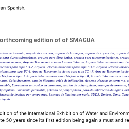
pean Spanish.
forthcoming edition of of SMAGUA
iadero de tormenta
,
arqueta de concreto
,
arqueta de hormigon
,
arqueta de inspección
,
arqueta de
a para ductos subterráneos
,
arqueta para fibra óptica
,
arqueta para telecomunicaciones
,
arquet
ecomunicaciones
,
Arqueta Telecomunicaciones Correos Telecom
,
Arqueta Telecomunicaciones Ibe
caciones para tapa FO-2
,
Arqueta Telecomunicaciones para tapa FO-4
,
Arqueta Telecomunicaci
ciones para tapa TC-4
,
Arqueta Telecomunicaciones para tapa TC-4P
,
Arqueta Telecomunicaci
 Telefonica Tipo H
,
Arqueta Telecomunicaciones Telefonica Tipo M
,
Arqueta Telecomunicaciones
nante
,
Cajas drenantes
,
canales filtrantes
,
celda de infiltración
,
clapetas
,
clapetas antirretorno
,
c
stenible
,
Eco-cunetas antivuelco en carreteras
,
escalon de polipropileno
,
estanque de tormenta
,
lipropileno
,
Pavimento permeable
,
peldaño de polipropileno
,
pozo-de-infiltracion-de-aguas
,
Sis
istemas de limpieza por compuertas
,
Sistemas de limpieza por vacío
,
SUDS
,
Tamices
,
Tamiz
,
Tanq
volquete
ition of the International Exhibition of Water and Enviro
 50 years since its first edition being again a must and re