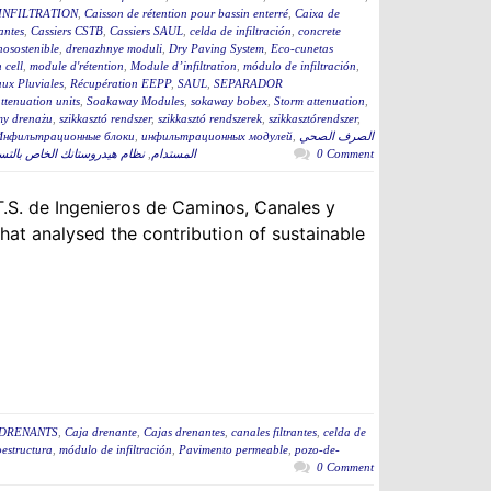
INFILTRATION
,
Caisson de rétention pour bassin enterré
,
Caixa de
rantes
,
Cassiers CSTB
,
Cassiers SAUL
,
celda de infiltración
,
concrete
osostenible
,
drenazhnye moduli
,
Dry Paving System
,
Eco-cunetas
n cell
,
module d'rétention
,
Module d’infiltration
,
módulo de infiltración
,
ux Pluviales
,
Récupération EEPP
,
SAUL
,
SEPARADOR
tenuation units
,
Soakaway Modules
,
sokaway bobex
,
Storm attenuation
,
my drenażu
,
szikkasztó rendszer
,
szikkasztó rendszerek
,
szikkasztórendszer
,
Инфильтрационные блоки
,
инфильтрационных модулей
,
الصرف الصحي
نظام هيدروستانك الخاص بال
,
المستدام
0 Comment
.S. de Ingenieros de Caminos, Canales y
that analysed the contribution of sustainable
 DRENANTS
,
Caja drenante
,
Cajas drenantes
,
canales filtrantes
,
celda de
estructura
,
módulo de infiltración
,
Pavimento permeable
,
pozo-de-
0 Comment