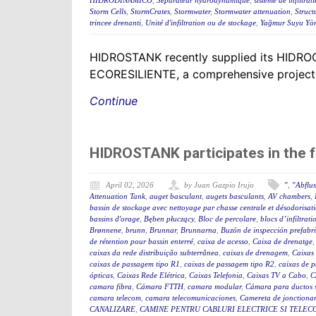
HIDRODINÁMICO
,
Séparateur hydrodynamique
,
sisteme de infiltrati
Storm Cells
,
StormCrates
,
Stormwater
,
Stormwater attenuation
,
Struct
trincee drenanti
,
Unité d'infiltration ou de stockage
,
Yağmur Suyu Yön
HIDROSTANK recently supplied its HIDROCRAT
ECORESILIENTE, a comprehensive project f
Continue
HIDROSTANK participates in the 
April 02, 2026
by Juan Gazpio Irujo
"
,
"Abflu
Attenuation Tank
,
auget basculant
,
augets basculants
,
AV chambers
,
bassin de stockage avec nettoyage par chasse centrale et désodorisat
bassins d'orage
,
Bęben płuczący
,
Bloc de percolare
,
blocs d’infiltrati
Brønnene
,
brunn
,
Brunnar
,
Brunnarna
,
Buzón de inspección prefabr
de rétention pour bassin enterré
,
caixa de acesso
,
Caixa de drenatge
caixas da rede distribuição subterrânea
,
caixas de drenagem
,
Caixas
caixas de passagem tipo R1
,
caixas de passagem tipo R2
,
caixas de 
ópticas
,
Caixas Rede Elétrica
,
Caixas Telefonia
,
Caixas TV a Cabo
,
C
camara fibra
,
Cámara FTTH
,
camara modular
,
Cámara para ductos 
camara telecom
,
camara telecomunicaciones
,
Camereta de jonctiona
CANALIZARE
,
CAMINE PENTRU CABLURI ELECTRICE SI TELEC