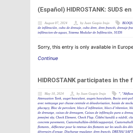
(Español) HIDROSTANK: SUDS en l
August 07, 2024
by Juan Gazpio Irujo
BLOQU
de infiltración
,
cubo de drenaje
,
cubo dren
,
dren francés
,
drenaje fra
infiltracion-de-aguas
,
Sistema Modular de Infiltración
,
SUDS
Sorry, this entry is only available in Euro
Continue
HIDROSTANK participates in the 
May 10, 2024
by Juan Gazpio Irujo
"
,
"Abflus
Attenuation Tank
,
auget basculant
,
augets basculants
,
Bacia anti-po
avec nettoyage par chasse centrale et désodorisation
,
bassin de stock
płuczący
,
Bloc de percolare
,
blocs d’infiltration
,
blocs d’rétention
,
bl
de drenatge
,
caixas de drenagem
,
Caixas de infiltração para a dren
jemnými síty
,
Check Element
,
Check Flap
,
Čištění kanálů a nádrží
,
cla
concrete pavements
,
Csatornahullám-öblítőcsappantyú
,
Csatornahul
flottants.
,
déflecteur pour la retenue des flottants sur les seuils des d
déversoirs d'orage
,
Discharge regulator
,
dren francés
,
DRENAJ ŞAFT