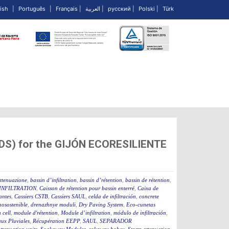
ish
|
Português
|
Français
|
العربية
|
русский
|
Polski
|
Türk
UDS) for the GIJÓN ECORESILIENTE
attenuazione
,
bassin d’infiltration
,
bassin d’rétention
,
bassin de rétention
,
INFILTRATION
,
Caisson de rétention pour bassin enterré
,
Caixa de
rantes
,
Cassiers CSTB
,
Cassiers SAUL
,
celda de infiltración
,
concrete
osostenible
,
drenazhnye moduli
,
Dry Paving System
,
Eco-cunetas
n cell
,
module d'rétention
,
Module d’infiltration
,
módulo de infiltración
,
ux Pluviales
,
Récupération EEPP
,
SAUL
,
SEPARADOR