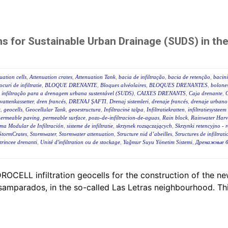
s for Sustainable Urban Drainage (SUDS) in the
uation cells
,
Attenuation crates
,
Attenuation Tank
,
bacia de infiltração
,
bacia de retenção
,
bacini
ocuri de infiltratie
,
BLOQUE DRENANTE
,
Bloques alvéolaires
,
BLOQUES DRENANTES
,
bolone
 infiltração para a drenagem urbana sustentável (SUDS)
,
CAIXES DRENANTS
,
Caja drenante
,
C
attenkassetter
,
dren francés
,
DRENAJ ŞAFTI
,
Drenaj sistemleri
,
drenaje francés
,
drenaje urbano 
k
,
geocells
,
Geocellular Tank
,
geoestructura
,
Infiltracinė talpa
,
Infiltratiekratten
,
infiltratiesystee
permeable paving
,
permeable surface
,
pozo-de-infiltracion-de-aguas
,
Rain block
,
Rainwater Harv
ema Modular de Infiltración
,
sisteme de infiltratie
,
skrzynek rozsączających
,
Skrzynki retencyjno - 
StormCrates
,
Stormwater
,
Stormwater attenuation
,
Structure nid d’abeilles
,
Structures de infiltrat
trincee drenanti
,
Unité d'infiltration ou de stockage
,
Yağmur Suyu Yönetim Sistemi
,
Дренажные б
OCELL infiltration geocells for the construction of the ne
esamparados, in the so-called Las Letras neighbourhood. T