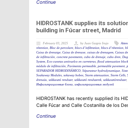
Continue
HIDROSTANK supplies its solution
building in Fúcar street, Madrid
February 03, 2025
by Juan Gazpio Irujo
Atten
rétention
,
Bloc de percolare
,
blocs d’infiltration
,
blocs d’rétention
,
bl
Caixa de drenatge
,
Caixa de drenaxe
,
caixas de drenagem
,
Caixas de
de infiltración
,
concrete pavements
,
cubo de drenaje
,
cubo dren
,
Dagv
System
,
Eco-cunetas antivuelco en carreteras
,
flood attenuation bloc
módulo de infiltración
,
Pavimento permeable
,
permeable pavement
,
SEPARADOR HIDRODINÁMICO
,
Séparateur hydrodynamique
,
Sist
Soakaway Modules
,
sokaway bobex
,
Storm attenuation
,
Storm Cells
,
drenażu
,
szikkasztó rendszer
,
szikkasztó rendszerek
,
szikkasztórendszer
,
Инфильтрационные блоки
,
инфильтрационных модулей
HIDROSTANK has recently supplied its HIDR
Calle Fúcar and Calle Costanilla de los D
Continue