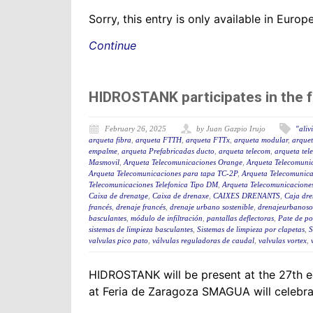
Sorry, this entry is only available in Euro
Continue
HIDROSTANK participates in the 
February 26, 2025
by Juan Gazpio Irujo
"aliv
arqueta fibra
,
arqueta FTTH
,
arqueta FTTx
,
arqueta modular
,
arquet
empalme
,
arqueta Prefabricadas ducto
,
arqueta telecom
,
arqueta tel
Masmovil
,
Arqueta Telecomunicaciones Orange
,
Arqueta Telecomuni
Arqueta Telecomunicaciones para tapa TC-2P
,
Arqueta Telecomunica
Telecomunicaciones Telefonica Tipo DM
,
Arqueta Telecomunicaciones
Caixa de drenatge
,
Caixa de drenaxe
,
CAIXES DRENANTS
,
Caja dre
francés
,
drenaje francés
,
drenaje urbano sostenible
,
drenajeurbanoso
basculantes
,
módulo de infiltración
,
pantallas deflectoras
,
Pate de po
sistemas de limpieza basculantes
,
Sistemas de limpieza por clapetas
,
S
valvulas pico pato
,
válvulas reguladoras de caudal
,
valvulas vortex
,
HIDROSTANK will be present at the 27th ed
at Feria de Zaragoza SMAGUA will celebrate