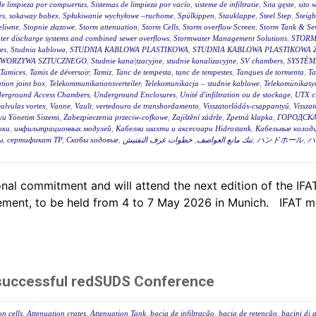
de limpieza por compuertas
,
Sistemas de limpieza por vacío
,
sisteme de infiltratie
,
Sita gęste
,
sito 
es
,
sokaway bobex
,
Spłukiwanie wychyłowe –ruchome
,
Spülkippen
,
Stauklappe
,
Steel Step
,
Steig
eliwne
,
Stopnie złazowe
,
Storm attenuation
,
Storm Cells
,
Storm overflow Screen
,
Storm Tank & Se
ter discharge systems and combined sewer overflows
,
Stormwater Management Solutions
,
STORM
es
,
Studnia kablowa
,
STUDNIA KABLOWA PLASTIKOWA
,
STUDNIA KABLOWA PLASTIKOWA 
TWORZYWA SZTUCZNEGO
,
Studnie kana|tzacyjne
,
studnie kanalizacyjne
,
SV chambers
,
SYSTÈM
Tamices
,
Tamis de déversoir
,
Tamiz
,
Tanc de tempesta
,
tanc de tempestes
,
Tanques de tormenta
,
T
tion joint box
,
Telekommunikationsverteiler
,
Telekomunikacja – studnie kablowe
,
Telekomünikasyo
erground Access Chambers
,
Underground Enclosures
,
Unité d'infiltration ou de stockage
,
UTX c
valvulas vortex
,
Vanne
,
Vault
,
vertedouro de transbordamento
,
Visszatorlódás-csappantyú
,
Vissza
u Yönetim Sistemi
,
Zabezpieczenia przeciw-cofkowe
,
Zajištění zádrže
,
Zpetná klapka
,
ГОРОДСКА
оки
,
инфильтрационных модулей
,
Кабелни шахти и аксесоари Hidrostank
,
Кабельные колодц
ы
,
сертификат ТР
,
Скобы ходовые
,
خطوات غرف التفتيش
,
تنك مانع العواصف
,
ハンドホール
,
ハ
al commitment and will attend the next edition of the IFAT,
ent, to be held from 4 to 7 May 2026 in Munich. IFAT me
 successful redSUDS Conference
on cells
,
Attenuation crates
,
Attenuation Tank
,
bacia de infiltração
,
bacia de retenção
,
bacini di 