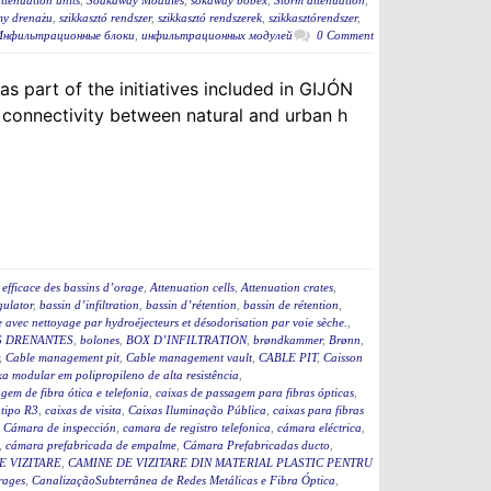
tenuation units
,
Soakaway Modules
,
sokaway bobex
,
Storm attenuation
,
my drenażu
,
szikkasztó rendszer
,
szikkasztó rendszerek
,
szikkasztórendszer
,
Инфильтрационные блоки
,
инфильтрационных модулей
0 Comment
s part of the initiatives included in GIJÓN
connectivity between natural and urban h
efficace des bassins d’orage
,
Attenuation cells
,
Attenuation crates
,
ulator
,
bassin d’infiltration
,
bassin d’rétention
,
bassin de rétention
,
 avec nettoyage par hydroéjecteurs et désodorisation par voie sèche.
,
 DRENANTES
,
bolones
,
BOX D’INFILTRATION
,
brøndkammer
,
Brønn
,
,
Cable management pit
,
Cable management vault
,
CABLE PIT
,
Caisson
a modular em polipropileno de alta resistência
,
gem de fibra ótica e telefonia
,
caixas de passagem para fibras ópticas
,
 tipo R3
,
caixas de visita
,
Caixas Iluminação Pública
,
caixas para fibras
,
Cámara de inspección
,
camara de registro telefonica
,
cámara eléctrica
,
,
cámara prefabricada de empalme
,
Cámara Prefabricadas ducto
,
E VIZITARE
,
CAMINE DE VIZITARE DIN MATERIAL PLASTIC PENTRU
rages
,
CanalizaçãoSubterrânea de Redes Metálicas e Fibra Óptica
,