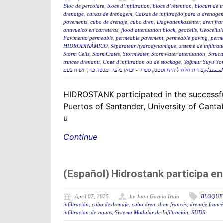
Bloc de percolare
,
blocs d’infiltration
,
blocs d’rétention
,
blocuri de in
drenatge
,
caixas de drenagem
,
Caixas de infiltração para a drenage
pavements
,
cubo de drenaje
,
cubo dren
,
Dagvattenkassetter
,
dren fra
antivuelco en carreteras
,
flood attenuation block
,
geocells
,
Geocellul
Pavimento permeable
,
permeable pavement
,
permeable paving
,
perme
HIDRODINÁMICO
,
Séparateur hydrodynamique
,
sisteme de infiltrati
Storm Cells
,
StormCrates
,
Stormwater
,
Stormwater attenuation
,
Struct
trincee drenanti
,
Unité d'infiltration ou de stockage
,
Yağmur Suyu Yön
تدامבורות חלחול הידרוסטנק ספרד - יבואן בלעדי מנשה ברוך ושות בעמ
HIDROSTANK participated in the successfu
Puertos of Santander, University of Cantab
u
Continue
(Español) Hidrostank participa e
April 07, 2025
by Juan Gazpio Irujo
BLOQUE
infiltración
,
cubo de drenaje
,
cubo dren
,
dren francés
,
drenaje francé
infiltracion-de-aguas
,
Sistema Modular de Infiltración
,
SUDS