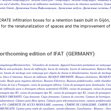
e
,
skrzynek rozsączających
,
Skrzynki retencyjno - rozsączające
,
Skrzynki rozsączające
,
Soakaway at
ure nid d’abeilles
,
Structures de infiltration modulaires
,
Structures de rétention modulaires
,
Syste
etim Sistemi
,
Дренажные блоки Инфильтрация.
,
дренажные модули
,
Дренажные системы
,
E infiltration boxes for a retention basin built in Gijón, a
or the renaturalization of spaces and the improvement of 
forthcoming edition of IFAT (GERMANY)
ssregelungenBürstenrechen
,
"aliviadero de tormenta
,
Appareil basculant permettant un nettoyage 
Bacia anti-poluição
,
bacia de infiltração
,
bacia de retenção
,
bacini di attenuazione
,
Balance Reg
ion
,
bassin de stockage avec nettoyage par clapets de chasse et désodorisation
,
bassin de stockage
on
,
blocs d’rétention
,
blocuri de infiltratie
,
BLOQUE DRENANTE
,
Bloques alvéolaires
,
BLOQUES
icado
,
Buzón para registros eléctricos
,
Buzones Eléctricos
,
Buzones prefabricados
,
cable chamber
,
Caixa de Luz e Passagem
,
caixa de passagem elétrica
,
Caixa de passagem para iluminação
,
Caix
 de infiltração para a drenagem urbana sustentável (SUDS)
,
caixas de passagem
,
caixas de passa
passagem tipo R3
,
caixas de passagens tipo R1
,
caixas de passagens tipo R2
,
caixas de passagens
AIXES DRENANTS
,
Caja drenante
,
Cajas drenantes
,
Camara de concreto
,
Camara de hormigon
subterráneos
,
Cámara para fibra óptica
,
Cámara para telecomunicaciones
,
camara prefabricada
re FO
,
CAMERETE DE ACCES MODULARE
,
cameretta
,
CĂMINE DE CANALIZARE
,
CAMINE D
OMUNICATII
,
Camine petru retele de canalizare
,
canales filtrantes
,
Canalisation - Réseaux - Ouv