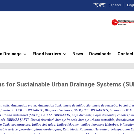
Español
|
Engl
n Drainage
Flood barriers
News
Downloads
Contact
»
»
ns for Sustainable Urban Drainage Systems (S
n cells
,
Attenuation crates
,
Attenuation Tank
,
bacia de infiltração
,
bacia de retenção
,
bacini di 
filtratie
,
BLOQUE DRENANTE
,
Bloques alvéolaires
,
BLOQUES DRENANTES
,
bolones
,
BOX D’
m urbana sustentável (SUDS)
,
CAIXES DRENANTS
,
Caja drenante
,
Cajas drenantes
,
canales filt
ncés
,
DRENAJ ŞAFTI
,
Drenaj sistemleri
,
drenaje francés
,
drenaje urbano sostenible
,
drenajeurban
ar Tank
,
geoestructura
,
Infiltracinė talpa
,
Infiltratiekratten
,
infiltratiesysteem Hidrobox
,
infiltratio
able surface
,
pozo-de-infiltracion-de-aguas
,
Rain block
,
Rainwater Harvesting
,
Récupération Ea