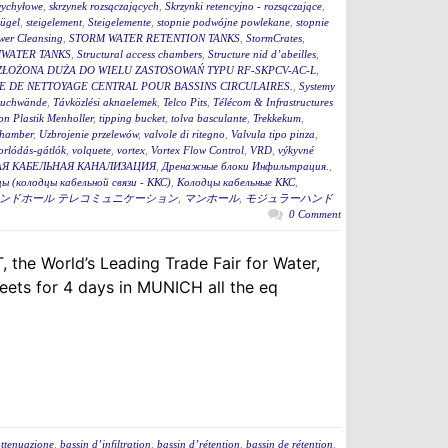
wychyłowe
,
skrzynek rozsączających
,
Skrzynki retencyjno - rozsączające
,
bügel
,
steigelement
,
Steigelemente
,
stopnie podwójne powlekane
,
stopnie
wer Cleansing
,
STORM WATER RETENTION TANKS
,
StormCrates
,
WATER TANKS
,
Structural access chambers
,
Structure nid d’abeilles
,
ZŁOŻONA DUŻA DO WIELU ZASTOSOWAŃ TYPU RF-SKPCV-AC-L
,
E DE NETTOYAGE CENTRAL POUR BASSINS CIRCULAIRES.
,
Systemy
auchwände
,
Távközlési aknaelemek
,
Telco Pits
,
Télécom & Infrastructures
n Plastik Menholler
,
tipping bucket
,
tolva basculante
,
Trekkekum
,
hamber
,
Uzbrojenie przelewów
,
valvole di ritegno
,
Valvula tipo pinza
,
torlódás-gátlók
,
volquete
,
vortex
,
Vortex Flow Control
,
VRD
,
výkyvné
Я КАБЕЛЬНАЯ КАНАЛИЗАЦИЯ
,
Дренажные блоки Инфильтрация.
,
ы (колодцы кабельной связи - ККС)
,
Колодцы кабельные ККС
,
ンドホール テレコミュニケーション
,
マンホール
,
モジュラーハンド
0 Comment
 the World’s Leading Trade Fair for Water,
ets for 4 days in MUNICH all the eq
attenuazione
,
bassin d’infiltration
,
bassin d’rétention
,
bassin de rétention
,