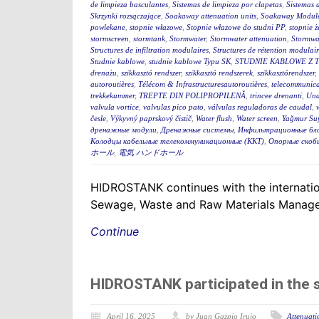
de limpieza basculantes
,
Sistemas de limpieza por clapetas
,
Sistemas 
Skrzynki rozsączające
,
Soakaway attenuation units
,
Soakaway Modul
powlekane
,
stopnie włazowe
,
Stopnie włazowe do studni PP
,
stopnie ż
stormscreen
,
stormtank
,
Stormwater
,
Stormwater attenuation
,
Stormwa
Structures de infiltration modulaires
,
Structures de rétention modulair
Studnie kablowe
,
studnie kablowe Typu SK
,
STUDNIE KABLOWE Z 
drenażu
,
szikkasztó rendszer
,
szikkasztó rendszerek
,
szikkasztórendszer
,
autoroutières
,
Télécom & Infrastructuresautoroutières
,
telecommunica
trekkekummer
,
TREPTE DIN POLIPROPILENĂ
,
trincee drenanti
,
Und
valvula vortice
,
valvulas pico pato
,
válvulas reguladoras de caudal
,
česle
,
Výkyvný paprskový čistič
,
Water flush
,
Water screen
,
Yağmur Suy
дренажные модули
,
Дренажные системы
,
Инфильтрационные бл
Колодцы кабельные телекоммуникационные (ККТ)
,
Опорные скоб
ホール
,
電気 ハンドホール
HIDROSTANK continues with the internation
Sewage, Waste and Raw Materials Managem
Continue
HIDROSTANK participated in the
April 16, 2025
by Juan Gazpio Irujo
Attenuati