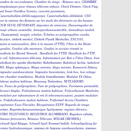
hambre de raccordement
,
Chambre de tirage - Réseaux secs
,
CHAMBRE
moplastiques pour réseaux télécoms enfouis
,
Check Element
,
Check Flap
,
ed Sewer Overflow Screens
,
concrete pavements
,
Csatornahullám-öblítőcsappantyú
,
Csatornahullám-öblítődob
,
CSO
our la retenue des flottants sur les seuils des déversoirs ou des bassins
OUR SEUIL DÉVERSANT
,
depositos de retencion
,
Descarregador de
enaje urbano sostenible
,
drenajeurbanosostenible
,
drenazhnye moduli
,
,
Duzzasztómű
,
easypit
,
echelon
,
Échelon en polypropylène courbe
,
Bacaları
,
elektrik menhol
,
Elektrik Plastik Menholler
,
EN13101
,
iaires et autoroutières
,
fibre à la maison (FTTH)
,
Fibre to the Home
,
gradini
,
Gradini alla marinara
,
Gradini in acciaio rivestiti in
andhole for Buried Network.
,
Handhole for FTTH
,
Handhole for FTTP
,
on cell
,
Infrastructures télécoms
,
Infrastrutture per Reti a Fibra Ottica
,
Iron
abelkum for optiske fiberkabler
,
Kabelkummer
,
Kabelová šachta
,
kabelové
ČNO
,
Klapa spłukująca
,
Klapa zwrotna
,
klapy zwrotne
,
Komorové Zekany
,
impiador autobasculante
,
limpiador basculantes
,
Link box
,
low voltage
ter chamber installation
,
Modula brøndkammer
,
Modular Ek Odası
,
ułowa studnia kablowa
,
Muanyag Tiztitoakna
,
NETEJADORS
en
,
Pasos de polipropileno
,
Pate de polipropileno
,
Pavimento permeable
,
lovoucí klapka
,
Polietylenowe studnie kablowe
,
Polycarbonate Manholes
,
 modulari per infrastrutture di reti di telecomunicazioni
,
pozzetti modulari
to
,
Prefabrykowane studnie kablowe
,
Preformed Access Chambers
,
upération Eaux Pluviales
,
Récupération EEPP
,
Regards de tirage
,
becken
,
Regenbeckenausrüstungen Spülsysteme
,
registro eléctrico
,
STRO TELEFONICO
,
REGISTROS ALUMBRADO
,
Regulace odtoku
,
éseaux ferroviaires
,
Réseaux Télécoms
,
RÖGAR (MENHOL)
,
Schwall-Spül-Klappe
,
Schwall-Spül-Trommel befüllt
,
Schwallspülung für
rateur hydrodynamique
,
sistemas de limpieza autobasculantes
,
sistemas