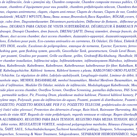
a de infiltración
,
česle s jemnými síty
,
Chambre composite
,
Chambre composite travaux publics
,
C
onate
,
chambres d’équipement pour eau potable
,
chambres préfabriquées telecom
,
Chambres ther
tas
,
clapetas antirretorno
,
clapets
,
clapets anti-retour
,
Clapets de chasses
,
Clapets de nez
,
Combin
wy studzienki ;WŁAZY I WPUSTY;Люки;Люки легкие;Brunnslock;Baca Kapakları; RÖGAR;covers
,
aje
,
cubo dren
,
Dagvattenkassetter
,
Décanteurs particulaires
,
Déflecteur de flottants.
,
déflecteur p
pileno
,
DEGRAUS PARA CAIXAS DE VISITA SUBTERRÂNEAS
,
DÉGRILLEUR À BARREAUX P
drawpit
,
Drawpit Chambers
,
dren francés
,
DRENAJ ŞAFTI
,
Drenaj sistemleri
,
drenaje francés
,
dr
 Boxes
,
duct access chamber
,
duct access chambers
,
duzzasztócs-appantyú
,
duzzasztócsappantyúk
lons
,
Échelons pour puits
,
Eco-cunetas antivuelco en carreteras
,
Ek Odalari
,
Ek Odasi
,
Elektrik 
NTS INOX
,
escalin
,
Escalones de polipropileno
,
estanque de tormenta
,
Eyector
,
Eyectores
,
ferrov
flushing gate
,
gate flushing system
,
geocells
,
Geocellular Tank
,
geoestructura
,
Grade Level Boxes
 per pozzetti
,
Gradino per pozzetti
,
Grille oscillante
,
grilles
,
Grobstoff-Rückhaltung
,
Handhole
,
H
r chamber installation
,
Infiltracinė talpa
,
Infiltratiekratten
,
infiltratiesysteem Hidrobox
,
infiltrati
akna
,
Kabelbronde
,
Kabelbrønn
,
Kabelbrunn
,
Kabelbrunnar
,
kabelbrunnar för fiber
,
Kabelkum
,
K
ff
,
Kabelzugschächte
,
Káblová komora
,
Káblové komory z plastu
,
KABLOVSKO OKNO PLASTI
f-Schächte
,
La régulation de débit
,
Lefolyás-szabályozók
,
Lengősugár-tisztító
,
Limiteur de débit
,
l
anhole steps
,
MENHOL BASAMAKLAR
,
menhol basamakları
,
Menhol Merdiven Basamakları
,
me
le d’infiltration
,
Modüler Ek Odalar
,
módulo de infiltración
,
Modulopbygget Kabelbronde
,
Mod
side plant access chamber
,
Overflow Screen
,
Overflow Screening
,
pantallas deflectoras
,
PAS Scre
g
,
permeable surface
,
Pit
,
Pivoting Drum
,
plastikowe studnie kablowe
,
Plastové káblové komory
,
P
ylene steps
,
Polyvault
,
pozo-de-infiltracion-de-aguas
,
Pozzetti
,
pozzetti di distribuzione
,
Pozzetti
OZZETTO
,
POZZETTO MODULARE PER F.O
,
POZZETTO TELECOM
,
prefabricados de concre
 čistící válec plovoucí
,
Protection des déversoirs d'orage
,
Rain block
,
Rainwater Harvesting
,
Réc
ards de visite AEP
,
Regards de visite préfabriqués
,
regards ventouse et vidange
,
Regen-überlauf
RA ALUMBRADO
,
REGISTRO PARA BAJA TENSION
,
REGISTRO PARA MEDIA TENSION
,
REGI
 débit vortex
,
REGULATEUR VORTEX
,
reinforced polypropylene manholes
,
Réseaux d'énergie
,
R
la
,
ŠAHT
,
SAUL
,
Schachtabdeckungen;Šachtové kanalizační poklopy;Tampons
,
Schouwputten
,
ingrechen
,
Screening & Water Treatment
,
Seksjonsbrønn
,
SEPARADOR HIDRODINÁMICO
,
Sépa