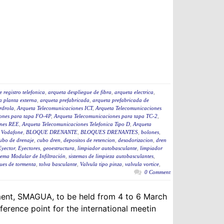
 registro telefonica
,
arqueta despliegue de fibra
,
arqueta electrica
,
a planta externa
,
arqueta prefabricada
,
arqueta prefabricada de
rdrola
,
Arqueta Telecomunicaciones ICT
,
Arqueta Telecomunicaciones
ones para tapa FO-4P
,
Arqueta Telecomunicaciones para tapa TC-2
,
ones REE
,
Arqueta Telecomunicaciones Telefonica Tipo D
,
Arqueta
 Vodafone
,
BLOQUE DRENANTE
,
BLOQUES DRENANTES
,
bolones
,
ubo de drenaje
,
cubo dren
,
depositos de retencion
,
desodorizacion
,
dren
Eyector
,
Eyectores
,
geoestructura
,
limpiador autobasculante
,
limpiador
tema Modular de Infiltración
,
sistemas de limpieza autobasculantes
,
ues de tormenta
,
tolva basculante
,
Valvula tipo pinza
,
valvula vortice
,
0 Comment
nment, SMAGUA, to be held from 4 to 6 March
ference point for the international meetin