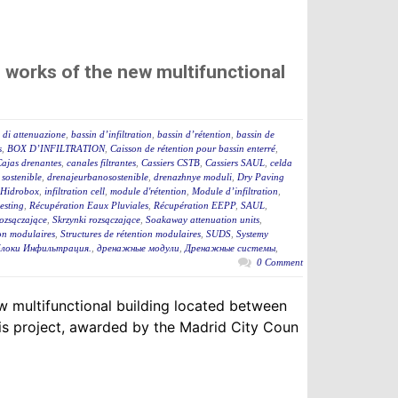
 works of the new multifunctional
 di attenuazione
,
bassin d’infiltration
,
bassin d’rétention
,
bassin de
s
,
BOX D’INFILTRATION
,
Caisson de rétention pour bassin enterré
,
ajas drenantes
,
canales filtrantes
,
Cassiers CSTB
,
Cassiers SAUL
,
celda
sostenible
,
drenajeurbanosostenible
,
drenazhnye moduli
,
Dry Paving
m Hidrobox
,
infiltration cell
,
module d'rétention
,
Module d’infiltration
,
esting
,
Récupération Eaux Pluviales
,
Récupération EEPP
,
SAUL
,
rozsączające
,
Skrzynki rozsączające
,
Soakaway attenuation units
,
ion modulaires
,
Structures de rétention modulaires
,
SUDS
,
Systemy
локи Инфильтрация.
,
дренажные модули
,
Дренажные системы
,
0 Comment
w multifunctional building located between
his project, awarded by the Madrid City Coun