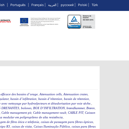
ish
|
Português
|
Français
|
العربية
|
русский
|
Polski
|
Türk
efficace des bassins d’orage
,
Attenuation cells
,
Attenuation crates
,
ulator
,
bassin d’infiltration
,
bassin d’rétention
,
bassin de rétention
,
 avec nettoyage par hydroéjecteurs et désodorisation par voie sèche.
,
 DRENANTES
,
bolones
,
BOX D’INFILTRATION
,
brøndkammer
,
Brønn
,
,
Cable management pit
,
Cable management vault
,
CABLE PIT
,
Caisson
a modular em polipropileno de alta resistência
,
gem de fibra ótica e telefonia
,
caixas de passagem para fibras ópticas
,
 tipo R3
,
caixas de visita
,
Caixas Iluminação Pública
,
caixas para fibras