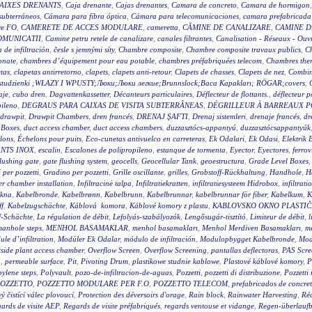
AIXES DRENANTS
,
Caja drenante
,
Cajas drenantes
,
Camara de concreto
,
Camara de hormigon
subterráneos
,
Cámara para fibra óptica
,
Cámara para telecomunicaciones
,
camara prefabricada
re FO
,
CAMERETE DE ACCES MODULARE
,
cameretta
,
CĂMINE DE CANALIZARE
,
CAMINE D
OMUNICATII
,
Camine petru retele de canalizare
,
canales filtrantes
,
Canalisation - Réseaux - Ouv
a de infiltración
,
česle s jemnými síty
,
Chambre composite
,
Chambre composite travaux publics
,
C
onate
,
chambres d’équipement pour eau potable
,
chambres préfabriquées telecom
,
Chambres ther
tas
,
clapetas antirretorno
,
clapets
,
clapets anti-retour
,
Clapets de chasses
,
Clapets de nez
,
Combin
wy studzienki ;WŁAZY I WPUSTY;Люки;Люки легкие;Brunnslock;Baca Kapakları; RÖGAR;covers
,
aje
,
cubo dren
,
Dagvattenkassetter
,
Décanteurs particulaires
,
Déflecteur de flottants.
,
déflecteur p
pileno
,
DEGRAUS PARA CAIXAS DE VISITA SUBTERRÂNEAS
,
DÉGRILLEUR À BARREAUX P
drawpit
,
Drawpit Chambers
,
dren francés
,
DRENAJ ŞAFTI
,
Drenaj sistemleri
,
drenaje francés
,
dr
 Boxes
,
duct access chamber
,
duct access chambers
,
duzzasztócs-appantyú
,
duzzasztócsappantyúk
lons
,
Échelons pour puits
,
Eco-cunetas antivuelco en carreteras
,
Ek Odalari
,
Ek Odasi
,
Elektrik 
NTS INOX
,
escalin
,
Escalones de polipropileno
,
estanque de tormenta
,
Eyector
,
Eyectores
,
ferrov
flushing gate
,
gate flushing system
,
geocells
,
Geocellular Tank
,
geoestructura
,
Grade Level Boxes
 per pozzetti
,
Gradino per pozzetti
,
Grille oscillante
,
grilles
,
Grobstoff-Rückhaltung
,
Handhole
,
H
r chamber installation
,
Infiltracinė talpa
,
Infiltratiekratten
,
infiltratiesysteem Hidrobox
,
infiltrati
akna
,
Kabelbronde
,
Kabelbrønn
,
Kabelbrunn
,
Kabelbrunnar
,
kabelbrunnar för fiber
,
Kabelkum
,
K
ff
,
Kabelzugschächte
,
Káblová komora
,
Káblové komory z plastu
,
KABLOVSKO OKNO PLASTI
f-Schächte
,
La régulation de débit
,
Lefolyás-szabályozók
,
Lengősugár-tisztító
,
Limiteur de débit
,
l
anhole steps
,
MENHOL BASAMAKLAR
,
menhol basamakları
,
Menhol Merdiven Basamakları
,
me
le d’infiltration
,
Modüler Ek Odalar
,
módulo de infiltración
,
Modulopbygget Kabelbronde
,
Mod
side plant access chamber
,
Overflow Screen
,
Overflow Screening
,
pantallas deflectoras
,
PAS Scre
g
,
permeable surface
,
Pit
,
Pivoting Drum
,
plastikowe studnie kablowe
,
Plastové káblové komory
,
P
ylene steps
,
Polyvault
,
pozo-de-infiltracion-de-aguas
,
Pozzetti
,
pozzetti di distribuzione
,
Pozzetti
OZZETTO
,
POZZETTO MODULARE PER F.O
,
POZZETTO TELECOM
,
prefabricados de concre
 čistící válec plovoucí
,
Protection des déversoirs d'orage
,
Rain block
,
Rainwater Harvesting
,
Réc
ards de visite AEP
,
Regards de visite préfabriqués
,
regards ventouse et vidange
,
Regen-überlauf