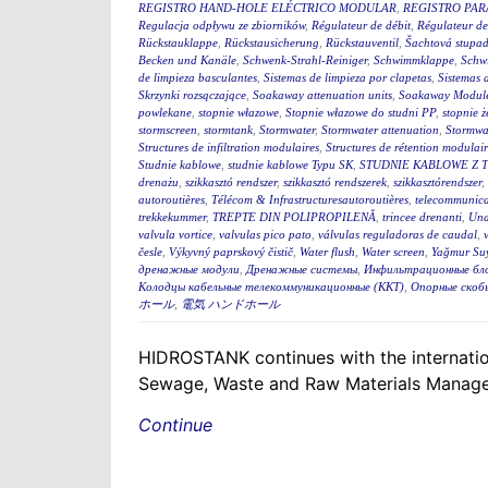
REGISTRO HAND-HOLE ELÉCTRICO MODULAR
,
REGISTRO PA
Regulacja odpływu ze zbiorników
,
Régulateur de débit
,
Régulateur de
Rückstauklappe
,
Rückstausicherung
,
Rückstauventil
,
Šachtová stupad
Becken und Kanäle
,
Schwenk-Strahl-Reiniger
,
Schwimmklappe
,
Schw
de limpieza basculantes
,
Sistemas de limpieza por clapetas
,
Sistemas 
Skrzynki rozsączające
,
Soakaway attenuation units
,
Soakaway Modul
powlekane
,
stopnie włazowe
,
Stopnie włazowe do studni PP
,
stopnie ż
stormscreen
,
stormtank
,
Stormwater
,
Stormwater attenuation
,
Stormwa
Structures de infiltration modulaires
,
Structures de rétention modulair
Studnie kablowe
,
studnie kablowe Typu SK
,
STUDNIE KABLOWE Z 
drenażu
,
szikkasztó rendszer
,
szikkasztó rendszerek
,
szikkasztórendszer
,
autoroutières
,
Télécom & Infrastructuresautoroutières
,
telecommunica
trekkekummer
,
TREPTE DIN POLIPROPILENĂ
,
trincee drenanti
,
Und
valvula vortice
,
valvulas pico pato
,
válvulas reguladoras de caudal
,
česle
,
Výkyvný paprskový čistič
,
Water flush
,
Water screen
,
Yağmur Suy
дренажные модули
,
Дренажные системы
,
Инфильтрационные бл
Колодцы кабельные телекоммуникационные (ККТ)
,
Опорные скоб
ホール
,
電気 ハンドホール
HIDROSTANK continues with the internation
Sewage, Waste and Raw Materials Managem
Continue