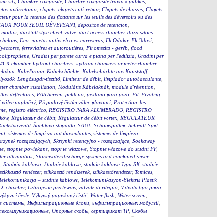
ými síty
,
Chambre composite
,
Chambre composite travaux publics
,
etas antirretorno
,
clapets
,
clapets anti-retour
,
Clapets de chasses
,
Clapets
cteur pour la retenue des flottants sur les seuils des déversoirs ou des
EAUX POUR SEUIL DÉVERSANT
,
depositos de retencion
,
 moduli
,
duckbill style check valve
,
duct access chamber
,
duzzasztócs-
chelons
,
Eco-cunetas antivuelco en carreteras
,
Ek Odalar
,
Ek Odasi
,
yectores
,
ferroviaires et autoroutières
,
Finomszita - geréb
,
flood
 polipropilene
,
Gradini per parete curva e piana per l'edilizia
,
Gradini per
MCX chamber
,
hydrant chambers
,
hydrant chambers or meter chamber
elakna
,
Kabelbrunn
,
Kabelschächte
,
Kabelschächte aus Kunststoff
,
ályozók
,
Lengősugár-tisztító
,
Limiteur de débit
,
limpiador autobasculante
,
eter chamber installation
,
Moduláris Kábelaknák
,
module d'rétention
,
llas deflectoras
,
PAS Screen
,
peldaño
,
peldaño para pozo
,
Pit
,
Pivoting
í válec naplněný
,
Přepadový čistící válec plovoucí
,
Protection des
eme
,
registro eléctrico
,
REGISTRO PARA ALUMBRADO
,
REGISTRO
ików
,
Régulateur de débit
,
Régulateur de débit vortex
,
REGULATEUR
Rückstauventil
,
Šachtová stupadla
,
SAUL
,
Schouwputten
,
Schwall-Spül-
ent
,
sistemas de limpieza autobasculantes
,
sistemas de limpieza
krzynek rozsączających
,
Skrzynki retencyjno - rozsączające
,
Soakaway
ne
,
stopnie powlekane
,
stopnie włazowe
,
Stopnie włazowe do studni PP
,
er attenuation
,
Stormwater discharge systems and combined sewer
s
,
Studnia kablowa
,
Studnie kablowe
,
studnie kablowe Typu SK
,
studnie
szikkasztó rendszer
,
szikkasztó rendszerek
,
szikkasztórendszer
,
Tamices
,
Telekomunikacja – studnie kablowe
,
Telekomünikasyon-Elektrik Plastik
X chamber
,
Uzbrojenie przelewów
,
valvole di ritegno
,
Valvula tipo pinza
,
výkyvné česle
,
Výkyvný paprskový čistič
,
Water flush
,
Water screen
,
е системы
,
Инфильтрационные блоки
,
инфильтрационных модулей
,
елекоммуникационные
,
Опорные скобы
,
сертификат ТР
,
Скобы