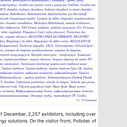
yectores
,
ferroviaires et autoroutières
,
Finomszita - geréb
,
flood
 polipropilene
,
Gradini per parete curva e piana per l'edilizia
,
Gradini per
MCX chamber
,
hydrant chambers
,
hydrant chambers or meter chamber
elakna
,
Kabelbrunn
,
Kabelschächte
,
Kabelschächte aus Kunststoff
,
ályozók
,
Lengősugár-tisztító
,
Limiteur de débit
,
limpiador autobasculante
,
eter chamber installation
,
Moduláris Kábelaknák
,
module d'rétention
,
llas deflectoras
,
PAS Screen
,
peldaño
,
peldaño para pozo
,
Pit
,
Pivoting
í válec naplněný
,
Přepadový čistící válec plovoucí
,
Protection des
eme
,
registro eléctrico
,
REGISTRO PARA ALUMBRADO
,
REGISTRO
ików
,
Régulateur de débit
,
Régulateur de débit vortex
,
REGULATEUR
Rückstauventil
,
Šachtová stupadla
,
SAUL
,
Schouwputten
,
Schwall-Spül-
ent
,
sistemas de limpieza autobasculantes
,
sistemas de limpieza
krzynek rozsączających
,
Skrzynki retencyjno - rozsączające
,
Soakaway
ne
,
stopnie powlekane
,
stopnie włazowe
,
Stopnie włazowe do studni PP
,
er attenuation
,
Stormwater discharge systems and combined sewer
s
,
Studnia kablowa
,
Studnie kablowe
,
studnie kablowe Typu SK
,
studnie
szikkasztó rendszer
,
szikkasztó rendszerek
,
szikkasztórendszer
,
Tamices
,
Telekomunikacja – studnie kablowe
,
Telekomünikasyon-Elektrik Plastik
X chamber
,
Uzbrojenie przelewów
,
valvole di ritegno
,
Valvula tipo pinza
,
výkyvné česle
,
Výkyvný paprskový čistič
,
Water flush
,
Water screen
,
е системы
,
Инфильтрационные блоки
,
инфильтрационных модулей
,
елекоммуникационные
,
Опорные скобы
,
сертификат ТР
,
Скобы
0 Comment
 December. 2,257 exhibitors, including over
 solutions. On the visitor front, Pollutec of