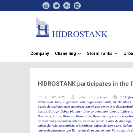
Company
Chanelling
Storm Tanks
Urba
»
»
HIDROSTANK participates in the 
April 02, 2026
by Juan Gazpio Irujo
"
,
"Abflu
Attenuation Tank
,
auget basculant
,
augets basculants
,
AV chambers
,
bassin de stockage avec nettoyage par chasse centrale et désodorisat
bassins d'orage
,
Bęben płuczący
,
Bloc de percolare
,
blocs d’infiltrati
Brønnene
,
brunn
,
Brunnar
,
Brunnarna
,
Buzón de inspección prefabr
de rétention pour bassin enterré
,
caixa de acesso
,
Caixa de drenatge
caixas da rede distribuição subterrânea
,
caixas de drenagem
,
Caixas
caixas de passagem tipo R1
,
caixas de passagem tipo R2
,
caixas de 