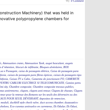
0 Comment
onstruction Machinery) that was held in
novative polypropylene chambers for
ls
,
Attenuation crates
,
Attenuation Tank
,
auget basculant
,
augets
s d’rétention
,
blocuri de infiltratie
,
Bloques alvéolaires
,
BOX
Luz e Passagem
,
caixa de passagem elétrica
,
Caixa de passagem para
efonia
,
caixas de passagem para fibras ópticas
,
caixas de passagens tipo
lefonia
,
Caixas TV a Cabo
,
Camereta de jonctionare FO
,
CAMERETE
PENTRU CABLURI ELECTRICE SI TELECOMUNICATII
,
Camine petru
ými síty
,
Chambre composite
,
Chambre composite travaux publics
,
etas antirretorno
,
clapets
,
clapets anti-retour
,
Clapets de chasses
,
Clapets
cteur pour la retenue des flottants sur les seuils des déversoirs ou des
EAUX POUR SEUIL DÉVERSANT
,
depositos de retencion
,
 moduli
,
duckbill style check valve
,
duct access chamber
,
duzzasztócs-
chelons
,
Eco-cunetas antivuelco en carreteras
,
Ek Odalar
,
Ek Odasi
,