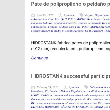
Pate de polipropileno o peldaño 
April 03, 2019
by
admin
degrau
,
Degrau para 
polypropylène droit
,
ECHELON POLYPROPYLENE
,
echelons
,
Échelo
piana per l'edilizia
,
Gradini per pozzetti
,
Gradino per pozzetti
,
Iron st
polipropileno
,
peldaño
,
peldaño para pozo
,
POLYPROPYLEEN KLI
Stopnie włazowe do studni PP
,
stopnie żeliwne
,
Stopnie złazowe
,
TRE
HIDROSTANK fabrica pates de polipropilen
de12 mm, recubierta con polipropileno copo
Continue
HIDROSTANK successful participat
February 24, 2015
by
admin
"aliviadero de t
basculants
,
AV chambers
,
Balance Regulator
,
bassin d’infiltration
,
ba
D’INFILTRATION
,
Brunnar
,
cable chamber
,
Cable management pit
,
iluminação
,
Caixa modular em polipropileno de alta resistência
,
caix
R1
,
caixas de passagens tipo R2
,
caixas de passagens tipo R3
,
caixas
DE ACCES MODULARE
,
CĂMINE DE CANALIZARE
,
CAMINE DE V