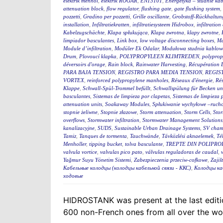
elektrik menhol
,
elektrik RÖGAR
,
EN13101
,
Energetyka – studnie ka
attenuation block
,
flow regulator
,
flushing gate
,
gate flushing system
,
pozzetti
,
Gradino per pozzetti
,
Grille oscillante
,
Grobstoff-Rückhaltun
installation
,
Infiltratiekratten
,
infiltratiesysteem Hidrobox
,
infiltration 
Kabelzugschächte
,
Klapa spłukująca
,
Klapa zwrotna
,
klapy zwrotne
,
limpiador basculantes
,
Link box
,
low voltage disconnecting boxes
,
Ma
Module d’infiltration
,
Modüler Ek Odalar
,
Modułowa studnia kablow
Drum
,
Plovoucí klapka
,
POLYPROPYLEEN KLIMTREDEN
,
polyprop
déversoirs d'orage
,
Rain block
,
Rainwater Harvesting
,
Récupération 
PARA BAJA TENSION
,
REGISTRO PARA MEDIA TENSION
,
REGIS
VORTEX
,
reinforced polypropylene manholes
,
Réseaux d'énergie
,
Rés
Klappe
,
Schwall-Spül-Trommel befüllt
,
Schwallspülung für Becken u
basculantes
,
Sistemas de limpieza por clapetas
,
Sistemas de limpieza
attenuation units
,
Soakaway Modules
,
Spłukiwanie wychyłowe –ruch
stopnie żeliwne
,
Stopnie złazowe
,
Storm attenuation
,
Storm Cells
,
Stor
overflows
,
Stormwater infiltration
,
Stormwater Management Solutions
kanalizacyjne
,
SUDS
,
Sustainable Urban Drainage Systems
,
SV cham
Tamiz
,
Tanques de tormenta
,
Tauchwände
,
Távközlési aknaelemek
,
Té
Menholler
,
tipping bucket
,
tolva basculante
,
TREPTE DIN POLIPRO
valvula vortice
,
valvulas pico pato
,
válvulas reguladoras de caudal
,
Yağmur Suyu Yönetim Sistemi
,
Zabezpieczenia przeciw-cofkowe
,
Zajiš
Кабельные колодцы (колодцы кабельной связи - ККС)
,
Колодцы ка
ходовые
HIDROSTANK was present at the last editi
600 non-French ones from all over the worl