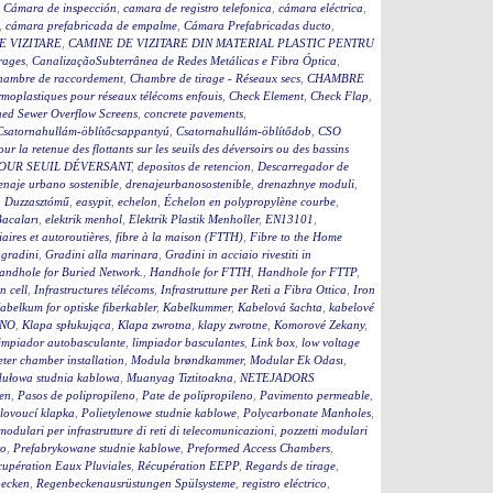
,
Cámara de inspección
,
camara de registro telefonica
,
cámara eléctrica
,
,
cámara prefabricada de empalme
,
Cámara Prefabricadas ducto
,
E VIZITARE
,
CAMINE DE VIZITARE DIN MATERIAL PLASTIC PENTRU
rages
,
CanalizaçãoSubterrânea de Redes Metálicas e Fibra Óptica
,
hambre de raccordement
,
Chambre de tirage - Réseaux secs
,
CHAMBRE
moplastiques pour réseaux télécoms enfouis
,
Check Element
,
Check Flap
,
ed Sewer Overflow Screens
,
concrete pavements
,
Csatornahullám-öblítőcsappantyú
,
Csatornahullám-öblítődob
,
CSO
our la retenue des flottants sur les seuils des déversoirs ou des bassins
OUR SEUIL DÉVERSANT
,
depositos de retencion
,
Descarregador de
enaje urbano sostenible
,
drenajeurbanosostenible
,
drenazhnye moduli
,
,
Duzzasztómű
,
easypit
,
echelon
,
Échelon en polypropylène courbe
,
Bacaları
,
elektrik menhol
,
Elektrik Plastik Menholler
,
EN13101
,
iaires et autoroutières
,
fibre à la maison (FTTH)
,
Fibre to the Home
,
gradini
,
Gradini alla marinara
,
Gradini in acciaio rivestiti in
andhole for Buried Network.
,
Handhole for FTTH
,
Handhole for FTTP
,
on cell
,
Infrastructures télécoms
,
Infrastrutture per Reti a Fibra Ottica
,
Iron
abelkum for optiske fiberkabler
,
Kabelkummer
,
Kabelová šachta
,
kabelové
ČNO
,
Klapa spłukująca
,
Klapa zwrotna
,
klapy zwrotne
,
Komorové Zekany
,
impiador autobasculante
,
limpiador basculantes
,
Link box
,
low voltage
ter chamber installation
,
Modula brøndkammer
,
Modular Ek Odası
,
ułowa studnia kablowa
,
Muanyag Tiztitoakna
,
NETEJADORS
en
,
Pasos de polipropileno
,
Pate de polipropileno
,
Pavimento permeable
,
lovoucí klapka
,
Polietylenowe studnie kablowe
,
Polycarbonate Manholes
,
 modulari per infrastrutture di reti di telecomunicazioni
,
pozzetti modulari
to
,
Prefabrykowane studnie kablowe
,
Preformed Access Chambers
,
upération Eaux Pluviales
,
Récupération EEPP
,
Regards de tirage
,
becken
,
Regenbeckenausrüstungen Spülsysteme
,
registro eléctrico
,