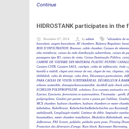
Continue
HIDROSTANK participates in the f
November 07, 2014
by
admin
"aliviadero de t
basculant
,
augets basculants
,
AV chambers
,
Balance Regulator
,
bassi
BOX D’INFILTRATION
,
Brunnar
,
cable chamber
,
Caisson de rétenti
alta resistência
,
caixas da rede distribuição subterrânea
,
caixas de p
passagens tipo R3
,
caixas de visita
,
Caixas Iluminação Pública
,
caixa
CAMINE DE VIZITARE DIN MATERIAL PLASTIC PENTRU CANAL
Cassiers CSTB
,
Cassiers SAUL
,
catchpit
,
celda de infiltración
,
česle s
kanálů a nádrží
,
clapet anti retour de nez
,
clapet de nez
,
clapetas
,
cla
öblítődob
,
cubo de drenaje
,
cubo dren
,
Décanteurs particulaires
,
déf
PARA CAIXAS DE VISITA SUBTERRÂNEAS
,
DÉGRILLEUR À BAR
urbano sostenible
,
drenajeurbanosostenible
,
duckbill style check valv
ECHELON POLYPROPYLENE
,
echelons
,
Eco-cunetas antivuelco en 
Eyector
,
Eyectores
,
ferroviaires et autoroutières
,
Finomszita - geréb
,
f
polipropilene
,
Gradini per parete curva e piana per l'edilizia
,
Gradini
MCX chamber
,
hydrant chambers
,
hydrant chambers or meter chamber
kábelakna
,
Kabelbrunn
,
KabelschächteKabelschächte aus Kunststoff
szabályozók
,
Lengősugár-tisztító
,
Limiteur de débit
,
limpiador autoba
basamakları
,
meter chamber installation
,
Moduláris Kábelaknák
,
mod
deflectoras
,
PAS Screen
,
peldaño
,
peldaño para pozo
,
Pivoting Drum
Protection des déversoirs d'orage
,
Rain block
,
Rainwater Harvesting
,