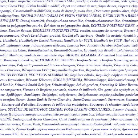
rages
,
Capac inspectie
,
Cassiers CSTB
,
Cassiers SAUL
,
catchpit
,
celda de infiltración
,
česle s jemn
ement
,
Check Flap
,
Čištění kanálů a nádrží
,
clapet anti retour de nez
,
clapet de nez
,
clapetas
,
clap
appantyú
,
Csatornahullám-öblítődob
,
cubo de drenaje
,
cubo dren
,
Décanteurs particulaires
,
défle
polipropileno
,
DEGRAUS PARA CAIXAS DE VISITA SUBTERRÂNEAS
,
DÉGRILLEUR À BARR
ENAJ ŞAFTI
,
Drenaj sistemleri
,
drenaje urbano sostenible
,
drenajeurbanosostenible
,
drenazhnye
elon en polypropylène courbe
,
Échelon en polypropylène droit
,
ECHELON POLYPROPYLENE
,
e
blowe
,
Escalier flottant
,
ESCALIERS FLOTTANTS INOX
,
escalin
,
estanque de tormenta
,
Eyector
,
E
geoestructura
,
Grade Level Boxes
,
gradini
,
Gradini alla marinara
,
Gradini in acciaio rivestiti in
g
,
Handhole
,
Handhole for Buried Network.
,
Handhole for FTTH
,
Handhole for FTTP
,
Highway 
cell
,
infiltration crate
,
Infrastructures télécoms
,
Junction box
,
Junction chamber
,
Kábel akna
,
káb
Kompozit Ek Odası
,
Kunstoffschächte
,
Kunststoff-Schächte
,
La régulation de débit
,
Lefolyás-szab
nhol
,
Manhole
,
manhole step
,
manhole steps
,
MENHOL BASAMAKLAR
,
menhol basamakları
,
m
a
,
Muanyag Tiztitoakna
,
NETTOYAGE DE BASSINS
,
Overflow Screen
,
Overflow Screening
,
panta
ylene steps
,
Polyvault
,
pozo-de-infiltracion-de-aguas
,
Přepadová čistící klapka
,
Přepadový čistíc
Eaux Pluviales
,
Récupération EEPP
,
Regen-überlaufbecken
,
Regenbeckenausrüstungen Spülsyst
TRO TELEFONICO
,
REGISTROS ALUMBRADO
,
Regulace odtoku
,
Regulacja odpływu ze zbiorn
eaux ferroviaires
,
Réseaux Télécoms
,
RÖGAR (MENHOL)
,
Rückstauklappe
,
Rückstausicherung
,
nd Kanäle
,
Schwenk-Strahl-Reiniger
,
Schwimmklappe
,
Schwingrechen
,
Screening & Water Treatm
 por compuertas
,
Sistemas de limpieza por vacío
,
sisteme de infiltratie
,
Sita gęste
,
sito wychyłowe
,
s
ome
,
Spülkippen
,
Stauklappe
,
Steigbügel
,
steigelement
,
Steigelemente
,
stopnie podwójne powleka
m overflow Screen
,
Storm Tank & Sewer Cleansing
,
StormCrates
,
stormtank
,
Stormwater
,
Stormwat
,
Structure nid d’abeilles
,
Structures de infiltration modulaires
,
Structures de rétention modulaire
bers
,
SYSTÈME DE NETTOYAGE CENTRAL POUR BASSINS CIRCULAIRES.
,
Systemy drenażu
,
lécom & Infrastructuresautoroutières
,
telecommunication joint box
,
Telekommunikationsverteiler
,
PILENĂ
,
Underground Access Chambers
,
Unité d'infiltration ou de stockage
,
Urban drainage
,
UT
valvulas vortex
,
Vanne
,
Vault
,
Visszatorlódás-csappantyú
,
Visszatorlódás-gátlók
,
volquete
,
vortex
,
tění zádrže
,
Zpetná klapka
,
Дренажные блоки Инфильтрация.
,
дренажные модули
,
Дренажны
бельные ККС
,
Колодцы кабельные при подземной прокладке кабелей
,
Колодцы кабельные т