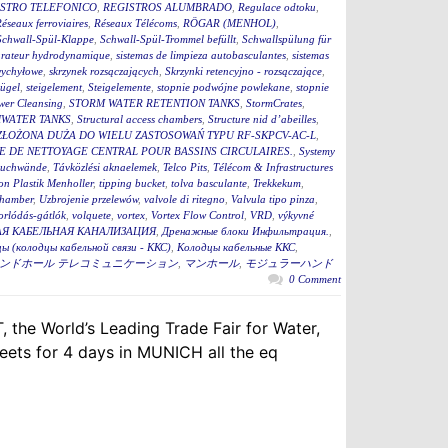
STRO TELEFONICO
,
REGISTROS ALUMBRADO
,
Regulace odtoku
,
éseaux ferroviaires
,
Réseaux Télécoms
,
RÖGAR (MENHOL)
,
Schwall-Spül-Klappe
,
Schwall-Spül-Trommel befüllt
,
Schwallspülung für
rateur hydrodynamique
,
sistemas de limpieza autobasculantes
,
sistemas
wychyłowe
,
skrzynek rozsączających
,
Skrzynki retencyjno - rozsączające
,
bügel
,
steigelement
,
Steigelemente
,
stopnie podwójne powlekane
,
stopnie
wer Cleansing
,
STORM WATER RETENTION TANKS
,
StormCrates
,
WATER TANKS
,
Structural access chambers
,
Structure nid d’abeilles
,
ZŁOŻONA DUŻA DO WIELU ZASTOSOWAŃ TYPU RF-SKPCV-AC-L
,
E DE NETTOYAGE CENTRAL POUR BASSINS CIRCULAIRES.
,
Systemy
auchwände
,
Távközlési aknaelemek
,
Telco Pits
,
Télécom & Infrastructures
n Plastik Menholler
,
tipping bucket
,
tolva basculante
,
Trekkekum
,
hamber
,
Uzbrojenie przelewów
,
valvole di ritegno
,
Valvula tipo pinza
,
torlódás-gátlók
,
volquete
,
vortex
,
Vortex Flow Control
,
VRD
,
výkyvné
Я КАБЕЛЬНАЯ КАНАЛИЗАЦИЯ
,
Дренажные блоки Инфильтрация.
,
ы (колодцы кабельной связи - ККС)
,
Колодцы кабельные ККС
,
ンドホール テレコミュニケーション
,
マンホール
,
モジュラーハンド
0 Comment
 the World’s Leading Trade Fair for Water,
ets for 4 days in MUNICH all the eq