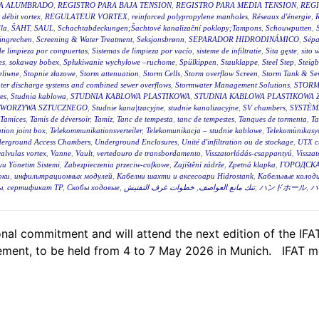
RA ALUMBRADO
,
REGISTRO PARA BAJA TENSION
,
REGISTRO PARA MEDIA TENSION
,
REGI
 débit vortex
,
REGULATEUR VORTEX
,
reinforced polypropylene manholes
,
Réseaux d'énergie
,
R
la
,
ŠAHT
,
SAUL
,
Schachtabdeckungen;Šachtové kanalizační poklopy;Tampons
,
Schouwputten
,
ingrechen
,
Screening & Water Treatment
,
Seksjonsbrønn
,
SEPARADOR HIDRODINÁMICO
,
Sépa
de limpieza por compuertas
,
Sistemas de limpieza por vacío
,
sisteme de infiltratie
,
Sita gęste
,
sito 
es
,
sokaway bobex
,
Spłukiwanie wychyłowe –ruchome
,
Spülkippen
,
Stauklappe
,
Steel Step
,
Steig
eliwne
,
Stopnie złazowe
,
Storm attenuation
,
Storm Cells
,
Storm overflow Screen
,
Storm Tank & Se
ter discharge systems and combined sewer overflows
,
Stormwater Management Solutions
,
STORM
es
,
Studnia kablowa
,
STUDNIA KABLOWA PLASTIKOWA
,
STUDNIA KABLOWA PLASTIKOWA 
TWORZYWA SZTUCZNEGO
,
Studnie kana|tzacyjne
,
studnie kanalizacyjne
,
SV chambers
,
SYSTÈM
Tamices
,
Tamis de déversoir
,
Tamiz
,
Tanc de tempesta
,
tanc de tempestes
,
Tanques de tormenta
,
T
tion joint box
,
Telekommunikationsverteiler
,
Telekomunikacja – studnie kablowe
,
Telekomünikasyo
erground Access Chambers
,
Underground Enclosures
,
Unité d'infiltration ou de stockage
,
UTX c
valvulas vortex
,
Vanne
,
Vault
,
vertedouro de transbordamento
,
Visszatorlódás-csappantyú
,
Vissza
u Yönetim Sistemi
,
Zabezpieczenia przeciw-cofkowe
,
Zajištění zádrže
,
Zpetná klapka
,
ГОРОДСКА
оки
,
инфильтрационных модулей
,
Кабелни шахти и аксесоари Hidrostank
,
Кабельные колодц
ы
,
сертификат ТР
,
Скобы ходовые
,
خطوات غرف التفتيش
,
تنك مانع العواصف
,
ハンドホール
,
ハ
al commitment and will attend the next edition of the IFAT,
ent, to be held from 4 to 7 May 2026 in Munich. IFAT me