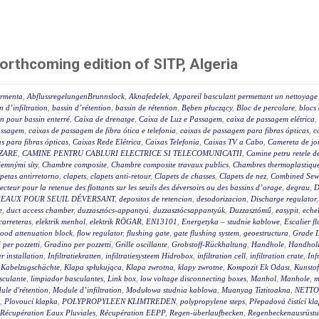
orthcoming edition of SITP, Algeria
ormenta
,
AbflussregelungenBrunnslock
,
Aknafedelek
,
Appareil basculant permettant un nettoyage 
n d’infiltration
,
bassin d’rétention
,
bassin de rétention
,
Bęben płuczący
,
Bloc de percolare
,
blocs 
on pour bassin enterré
,
Caixa de drenatge
,
Caixa de Luz e Passagem
,
caixa de passagem elétrica
,
assagem
,
caixas de passagem de fibra ótica e telefonia
,
caixas de passagem para fibras ópticas
,
c
s para fibras ópticas
,
Caixas Rede Elétrica
,
Caixas Telefonia
,
Caixas TV a Cabo
,
Camereta de jo
IZARE
,
CAMINE PENTRU CABLURI ELECTRICE SI TELECOMUNICATII
,
Camine petru retele d
 jemnými síty
,
Chambre composite
,
Chambre composite travaux publics
,
Chambres thermoplastique
petas antirretorno
,
clapets
,
clapets anti-retour
,
Clapets de chasses
,
Clapets de nez
,
Combined Sewe
lecteur pour la retenue des flottants sur les seuils des déversoirs ou des bassins d’orage
,
degrau
,
D
REAUX POUR SEUIL DÉVERSANT
,
depositos de retencion
,
desodorizacion
,
Discharge regulator
e
,
duct access chamber
,
duzzasztócs-appantyú
,
duzzasztócsappantyúk
,
Duzzasztómű
,
easypit
,
eche
carreteras
,
elektrik menhol
,
elektrik RÖGAR
,
EN13101
,
Energetyka – studnie kablowe
,
Escalier fl
lood attenuation block
,
flow regulator
,
flushing gate
,
gate flushing system
,
geoestructura
,
Grade L
 per pozzetti
,
Gradino per pozzetti
,
Grille oscillante
,
Grobstoff-Rückhaltung
,
Handhole
,
Handhole
 installation
,
Infiltratiekratten
,
infiltratiesysteem Hidrobox
,
infiltration cell
,
infiltration crate
,
Inf
,
Kabelzugschächte
,
Klapa spłukująca
,
Klapa zwrotna
,
klapy zwrotne
,
Kompozit Ek Odası
,
Kunstof
sculante
,
limpiador basculantes
,
Link box
,
low voltage disconnecting boxes
,
Manhol
,
Manhole
,
m
ule d'rétention
,
Module d’infiltration
,
Modułowa studnia kablowa
,
Muanyag Tiztitoakna
,
NETTO
,
Plovoucí klapka
,
POLYPROPYLEEN KLIMTREDEN
,
polypropylene steps
,
Přepadová čistící kl
Récupération Eaux Pluviales
,
Récupération EEPP
,
Regen-überlaufbecken
,
Regenbeckenausrüstu