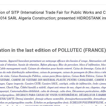
n of SITP (International Trade Fair for Public Works and C
 2014 SARL Algeria Construction; presented HIDROSTANK in
tion in the last edition of POLLUTEC (FRANCE)
ormenta
,
Appareil basculant permettant un nettoyage efficace des bassins d’orage
,
Attenuation cel
ssin d’rétention
,
bassin de rétention
,
Bęben płuczący
,
Bloc de percolare
,
blocs d’infiltration
,
bloc
Cable management vault
,
Caisson de rétention pour bassin enterré
,
Caixa de drenatge
,
Caixa de 
as da rede distribuição subterrânea
,
caixas de passagem
,
caixas de passagem de fibra ótica e tel
 de visita
,
Caixas Iluminação Pública
,
caixas para fibras ópticas
,
Caixas Rede Elétrica
,
Caixas Te
IZITARE
,
CAMINE DE VIZITARE DIN MATERIAL PLASTIC PENTRU CANALIZARE
,
CAMINE 
rages
,
Capac inspectie
,
Cassiers CSTB
,
Cassiers SAUL
,
catchpit
,
celda de infiltración
,
česle s jemn
ement
,
Check Flap
,
Čištění kanálů a nádrží
,
clapet anti retour de nez
,
clapet de nez
,
clapetas
,
clap
appantyú
,
Csatornahullám-öblítődob
,
cubo de drenaje
,
cubo dren
,
Décanteurs particulaires
,
défle
polipropileno
,
DEGRAUS PARA CAIXAS DE VISITA SUBTERRÂNEAS
,
DÉGRILLEUR À BARR
ENAJ ŞAFTI
,
Drenaj sistemleri
,
drenaje urbano sostenible
,
drenajeurbanosostenible
,
drenazhnye
elon en polypropylène courbe
,
Échelon en polypropylène droit
,
ECHELON POLYPROPYLENE
,
e