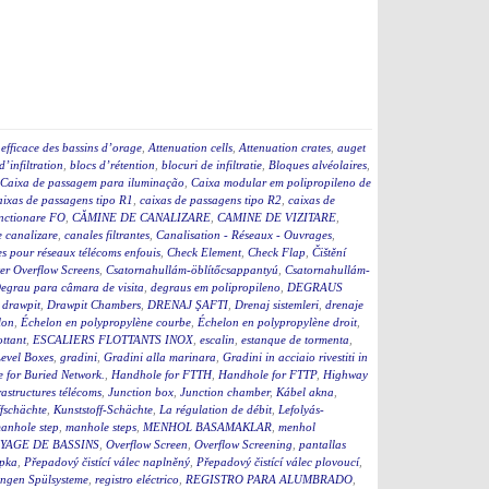
efficace des bassins d’orage
,
Attenuation cells
,
Attenuation crates
,
auget
d’infiltration
,
blocs d’rétention
,
blocuri de infiltratie
,
Bloques alvéolaires
,
Caixa de passagem para iluminação
,
Caixa modular em polipropileno de
aixas de passagens tipo R1
,
caixas de passagens tipo R2
,
caixas de
nctionare FO
,
CĂMINE DE CANALIZARE
,
CAMINE DE VIZITARE
,
e canalizare
,
canales filtrantes
,
Canalisation - Réseaux - Ouvrages
,
s pour réseaux télécoms enfouis
,
Check Element
,
Check Flap
,
Čištění
r Overflow Screens
,
Csatornahullám-öblítőcsappantyú
,
Csatornahullám-
egrau para câmara de visita
,
degraus em polipropileno
,
DEGRAUS
,
drawpit
,
Drawpit Chambers
,
DRENAJ ŞAFTI
,
Drenaj sistemleri
,
drenaje
lon
,
Échelon en polypropylène courbe
,
Échelon en polypropylène droit
,
ottant
,
ESCALIERS FLOTTANTS INOX
,
escalin
,
estanque de tormenta
,
evel Boxes
,
gradini
,
Gradini alla marinara
,
Gradini in acciaio rivestiti in
 for Buried Network.
,
Handhole for FTTH
,
Handhole for FTTP
,
Highway
rastructures télécoms
,
Junction box
,
Junction chamber
,
Kábel akna
,
fschächte
,
Kunststoff-Schächte
,
La régulation de débit
,
Lefolyás-
anhole step
,
manhole steps
,
MENHOL BASAMAKLAR
,
menhol
YAGE DE BASSINS
,
Overflow Screen
,
Overflow Screening
,
pantallas
apka
,
Přepadový čistící válec naplněný
,
Přepadový čistící válec plovoucí
,
ngen Spülsysteme
,
registro eléctrico
,
REGISTRO PARA ALUMBRADO
,