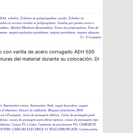
NEAS
,
echelon
,
Échelon en polypropylène courbe
,
Échelon en
adini in acciaio rivestiti in polipropilene
,
Gradini per parete curva e
akları
,
Menhol Merdiven Basamakları
,
Pasos de polipropileno
,
Pate de
mente
,
stopnie podwójne powlekane
,
stopnie powlekane
,
stopnie włazowe
,
0 Comment
o con varilla de acero corrugado AEH 500
turas del material durante su colocación. Di
ls
,
Attenuation crates
,
Attenuation Tank
,
auget basculant
,
augets
s d’rétention
,
blocuri de infiltratie
,
Bloques alvéolaires
,
BOX
Luz e Passagem
,
caixa de passagem elétrica
,
Caixa de passagem para
efonia
,
caixas de passagem para fibras ópticas
,
caixas de passagens tipo
lefonia
,
Caixas TV a Cabo
,
Camereta de jonctionare FO
,
CAMERETE
PENTRU CABLURI ELECTRICE SI TELECOMUNICATII
,
Camine petru