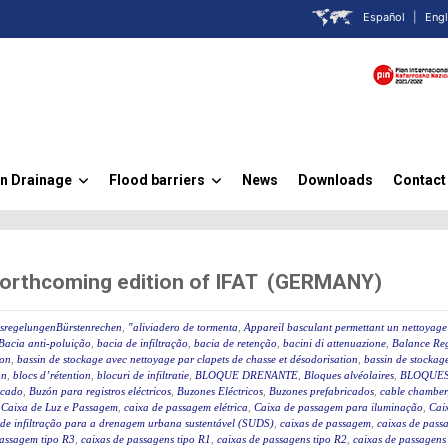
Español
|
Engl
n Drainage
Flood barriers
News
Downloads
Contact
»
»
forthcoming edition of IFAT (GERMANY)
ssregelungenBürstenrechen
,
"aliviadero de tormenta
,
Appareil basculant permettant un nettoyage 
Bacia anti-poluição
,
bacia de infiltração
,
bacia de retenção
,
bacini di attenuazione
,
Balance Reg
ion
,
bassin de stockage avec nettoyage par clapets de chasse et désodorisation
,
bassin de stockage
on
,
blocs d’rétention
,
blocuri de infiltratie
,
BLOQUE DRENANTE
,
Bloques alvéolaires
,
BLOQUES
icado
,
Buzón para registros eléctricos
,
Buzones Eléctricos
,
Buzones prefabricados
,
cable chamber
,
Caixa de Luz e Passagem
,
caixa de passagem elétrica
,
Caixa de passagem para iluminação
,
Caix
 de infiltração para a drenagem urbana sustentável (SUDS)
,
caixas de passagem
,
caixas de passa
passagem tipo R3
,
caixas de passagens tipo R1
,
caixas de passagens tipo R2
,
caixas de passagens