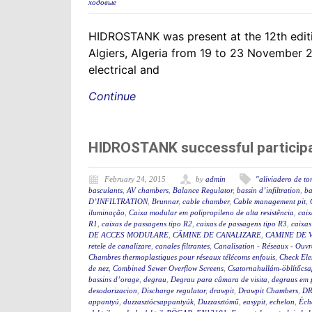
ходовые
HIDROSTANK was present at the 12th editio
Algiers, Algeria from 19 to 23 November
electrical and
Continue
HIDROSTANK successful participa
February 24, 2015
by
admin
"aliviadero de t
basculants
,
AV chambers
,
Balance Regulator
,
bassin d’infiltration
,
ba
D’INFILTRATION
,
Brunnar
,
cable chamber
,
Cable management pit
,
iluminação
,
Caixa modular em polipropileno de alta resistência
,
caix
R1
,
caixas de passagens tipo R2
,
caixas de passagens tipo R3
,
caixas
DE ACCES MODULARE
,
CĂMINE DE CANALIZARE
,
CAMINE DE V
retele de canalizare
,
canales filtrantes
,
Canalisation - Réseaux - Ouv
Chambres thermoplastiques pour réseaux télécoms enfouis
,
Check El
de nez
,
Combined Sewer Overflow Screens
,
Csatornahullám-öblítőcs
bassins d’orage
,
degrau
,
Degrau para câmara de visita
,
degraus em 
desodorizacion
,
Discharge regulator
,
drawpit
,
Drawpit Chambers
,
DR
appantyú
,
duzzasztócsappantyúk
,
Duzzasztómű
,
easypit
,
echelon
,
Éch