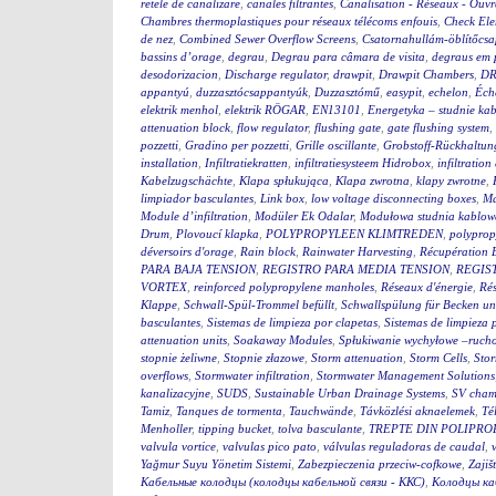
retele de canalizare
,
canales filtrantes
,
Canalisation - Réseaux - Ouv
Chambres thermoplastiques pour réseaux télécoms enfouis
,
Check El
de nez
,
Combined Sewer Overflow Screens
,
Csatornahullám-öblítőcs
bassins d’orage
,
degrau
,
Degrau para câmara de visita
,
degraus em 
desodorizacion
,
Discharge regulator
,
drawpit
,
Drawpit Chambers
,
DR
appantyú
,
duzzasztócsappantyúk
,
Duzzasztómű
,
easypit
,
echelon
,
Éch
elektrik menhol
,
elektrik RÖGAR
,
EN13101
,
Energetyka – studnie ka
attenuation block
,
flow regulator
,
flushing gate
,
gate flushing system
,
pozzetti
,
Gradino per pozzetti
,
Grille oscillante
,
Grobstoff-Rückhaltun
installation
,
Infiltratiekratten
,
infiltratiesysteem Hidrobox
,
infiltration 
Kabelzugschächte
,
Klapa spłukująca
,
Klapa zwrotna
,
klapy zwrotne
,
limpiador basculantes
,
Link box
,
low voltage disconnecting boxes
,
Ma
Module d’infiltration
,
Modüler Ek Odalar
,
Modułowa studnia kablow
Drum
,
Plovoucí klapka
,
POLYPROPYLEEN KLIMTREDEN
,
polyprop
déversoirs d'orage
,
Rain block
,
Rainwater Harvesting
,
Récupération 
PARA BAJA TENSION
,
REGISTRO PARA MEDIA TENSION
,
REGIS
VORTEX
,
reinforced polypropylene manholes
,
Réseaux d'énergie
,
Rés
Klappe
,
Schwall-Spül-Trommel befüllt
,
Schwallspülung für Becken u
basculantes
,
Sistemas de limpieza por clapetas
,
Sistemas de limpieza
attenuation units
,
Soakaway Modules
,
Spłukiwanie wychyłowe –ruch
stopnie żeliwne
,
Stopnie złazowe
,
Storm attenuation
,
Storm Cells
,
Stor
overflows
,
Stormwater infiltration
,
Stormwater Management Solutions
kanalizacyjne
,
SUDS
,
Sustainable Urban Drainage Systems
,
SV cham
Tamiz
,
Tanques de tormenta
,
Tauchwände
,
Távközlési aknaelemek
,
Té
Menholler
,
tipping bucket
,
tolva basculante
,
TREPTE DIN POLIPRO
valvula vortice
,
valvulas pico pato
,
válvulas reguladoras de caudal
,
Yağmur Suyu Yönetim Sistemi
,
Zabezpieczenia przeciw-cofkowe
,
Zajiš
Кабельные колодцы (колодцы кабельной связи - ККС)
,
Колодцы ка