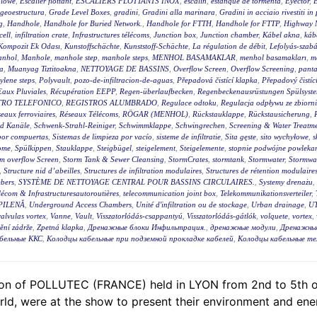
blowe
,
Escalier flottant
,
ESCALIERS FLOTTANTS INOX
,
escalin
,
estanque de tormenta
,
Eyector
,
E
geoestructura
,
Grade Level Boxes
,
gradini
,
Gradini alla marinara
,
Gradini in acciaio rivestiti in
g
,
Handhole
,
Handhole for Buried Network.
,
Handhole for FTTH
,
Handhole for FTTP
,
Highway 
cell
,
infiltration crate
,
Infrastructures télécoms
,
Junction box
,
Junction chamber
,
Kábel akna
,
káb
Kompozit Ek Odası
,
Kunstoffschächte
,
Kunststoff-Schächte
,
La régulation de débit
,
Lefolyás-szab
nhol
,
Manhole
,
manhole step
,
manhole steps
,
MENHOL BASAMAKLAR
,
menhol basamakları
,
m
a
,
Muanyag Tiztitoakna
,
NETTOYAGE DE BASSINS
,
Overflow Screen
,
Overflow Screening
,
panta
ylene steps
,
Polyvault
,
pozo-de-infiltracion-de-aguas
,
Přepadová čistící klapka
,
Přepadový čistíc
Eaux Pluviales
,
Récupération EEPP
,
Regen-überlaufbecken
,
Regenbeckenausrüstungen Spülsyst
TRO TELEFONICO
,
REGISTROS ALUMBRADO
,
Regulace odtoku
,
Regulacja odpływu ze zbiorn
eaux ferroviaires
,
Réseaux Télécoms
,
RÖGAR (MENHOL)
,
Rückstauklappe
,
Rückstausicherung
,
nd Kanäle
,
Schwenk-Strahl-Reiniger
,
Schwimmklappe
,
Schwingrechen
,
Screening & Water Treatm
 por compuertas
,
Sistemas de limpieza por vacío
,
sisteme de infiltratie
,
Sita gęste
,
sito wychyłowe
,
s
ome
,
Spülkippen
,
Stauklappe
,
Steigbügel
,
steigelement
,
Steigelemente
,
stopnie podwójne powleka
m overflow Screen
,
Storm Tank & Sewer Cleansing
,
StormCrates
,
stormtank
,
Stormwater
,
Stormwat
,
Structure nid d’abeilles
,
Structures de infiltration modulaires
,
Structures de rétention modulaire
bers
,
SYSTÈME DE NETTOYAGE CENTRAL POUR BASSINS CIRCULAIRES.
,
Systemy drenażu
,
lécom & Infrastructuresautoroutières
,
telecommunication joint box
,
Telekommunikationsverteiler
,
PILENĂ
,
Underground Access Chambers
,
Unité d'infiltration ou de stockage
,
Urban drainage
,
UT
valvulas vortex
,
Vanne
,
Vault
,
Visszatorlódás-csappantyú
,
Visszatorlódás-gátlók
,
volquete
,
vortex
,
tění zádrže
,
Zpetná klapka
,
Дренажные блоки Инфильтрация.
,
дренажные модули
,
Дренажны
бельные ККС
,
Колодцы кабельные при подземной прокладке кабелей
,
Колодцы кабельные т
on of POLLUTEC (FRANCE) held in LYON from 2nd to 5th of
d, were at the show to present their environment and energy