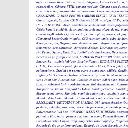
ópticas
,
Caixas Rede Elétrica
,
Caixas Telefonia
,
Caixas TV a Cabo
,
C
camara fibra
,
Cámara FTTH
,
camara modular
,
Cámara para ductos 
camara telecom
,
camara telecomunicaciones
,
Camereta de jonctiona
CANALIZARE
,
CAMINE PENTRU CABLURI ELECTRICE SI TELEC
Capac inspectie
,
Cassiers CSTB
,
Cassiers SAUL
,
catchpit
,
CATV
,
celd
DE VISITE MODULAIRE
,
chambre-de-visite-modulaire-en-polycarb
Čištění kanálů a nádrží
,
clapet anti retour de nez
,
clapet de nez
,
clape
couvercles;Aknafedelek;Hatches ;Coperchi in ghisa;Rama i pokry
(Combined Sewer Outflow) tanks.
,
CSO retention tanks
,
cubo de dren
d’orage
,
degrau
,
Degrau para câmara de visita
,
degraus em polipro
tempestade
,
desodorizacion
,
déversoirs d'orage
,
Discharge regulator
,
Dry Paving System
,
Duck Bill
,
duckbill style check valve
,
Duct Access
Échelon en polypropylène droit
,
ECHELON POLYPROPYLENE
,
eche
Energetyka – studnie kablowe
,
Escalier flottant
,
ESCALIERS FLOTTA
(FTTH)
,
Finomszita - geréb
,
flood attenuation block
,
flow regulator
,
polipropilene
,
Gradini per parete curva e piana per l'edilizia
,
Gradini
Highway MCX chamber
,
hydrant chambers
,
hydrant chambers or mete
steps
,
Joint box
,
Junction box
,
Junction chamber
,
Kábel akna
,
kábel
komory
,
Kabelové šachty
,
Kabelschächte
,
Kabelschächte aus Kunststo
Kompozit Ek Odalar
,
Kompozit Ek Odası
,
Kunstoffschächte
,
Kunststof
disconnecting boxes
,
Manhole
,
manhole safety steps.
,
manhole step
,
m
Modular-Ek-Odalar
,
Moduláris Kábelaknák
,
module d'rétention
,
Modu
BASCULANTS
,
NETTOYAGE DE BASSINS
,
OSP access chamber
,
Out
peldaño
,
peldaño para pozo
,
permeable pavement
,
permeable pavin
Polycarbonate Pull box
,
POLYPROPYLEEN KLIMTREDEN
,
polyprop
per reti in fibra ottica
,
pozzetti omologati telecom
,
Pozzetti Telecom
,
P
Přepadová čistící klapka
,
Přepadový čistící válec naplněný
,
Přepadový
Regards de tirage de fibre optique.
,
Regards de tirage Electrique
,
Reg