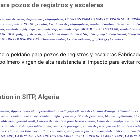
para pozos de registros y escaleras
câmara de visita
,
degraus em polipropileno
,
DEGRAUS PARA CAIXAS DE VISITA SUBTERRÂ
ns pour puits
,
EN13101
,
escalin
,
Escalones de polipropileno
,
gradini
,
Gradini alla marinara
,
Gr
eps
,
manhole safety steps.
,
manhole step
,
manhole steps
,
MENHOL BASAMAKLAR
,
menhol basam
MTREDEN
,
polypropylene steps
,
Šachtová stupadla
,
Steel Step
,
Steigbügel
,
steigelement
,
Steigele
PTE DIN POLIPROPILENĂ
,
Опорные скобы
,
Скобы ходовые
,
خطوات غرف التفتيش
o o peldaño para pozos de registros y escaleras Fabricad
límero virgen de alta resistencia al impacto para evitar ro
ion in SITP, Algeria
ormenta
,
Appareil basculant permettant un nettoyage efficace des bassins d’orage
,
Attenuation cel
ssin d’rétention
,
bassin de rétention
,
Bęben płuczący
,
Bloc de percolare
,
blocs d’infiltration
,
bloc
Cable management vault
,
Caisson de rétention pour bassin enterré
,
Caixa de drenatge
,
Caixa de 
as da rede distribuição subterrânea
,
caixas de passagem
,
caixas de passagem de fibra ótica e tel
 de visita
,
Caixas Iluminação Pública
,
caixas para fibras ópticas
,
Caixas Rede Elétrica
,
Caixas Te
IZITARE
,
CAMINE DE VIZITARE DIN MATERIAL PLASTIC PENTRU CANALIZARE
,
CAMINE 