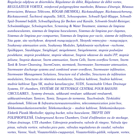
Regulacja odpływu ze zbiorników
,
Régulateur de débit
,
Régulateur de débit vortex
,
REGULATEUR VORTEX
,
reinforced polypropylene manholes
,
Réseaux d'énergie
,
Réseaux
ferroviaires
,
Réseaux Télécoms
,
RÖGAR (MENHOL)
,
Rückstauklappe
,
Rückstausicherung
,
Rückstauventil
,
Šachtová stupadla
,
SAUL
,
Schouwputten
,
Schwall-Spül-Klappe
,
Schwall-
Spül-Trommel befüllt
,
Schwallspülung für Becken und Kanäle
,
Schwenk-Strahl-Reiniger
,
Schwimmklappe
,
Schwingrechen
,
Screening & Water Treatment
,
sistemas de limpieza
autobasculantes
,
sistemas de limpieza basculantes
,
Sistemas de limpieza por clapetas
,
Sistemas de limpieza por compuertas
,
Sistemas de limpieza por vacío
,
sisteme de infiltratie
,
Sita gęste
,
sito wychyłowe
,
skrzynek rozsączających
,
Skrzynki retencyjno - rozsączające
,
Soakaway attenuation units
,
Soakaway Modules
,
Spłukiwanie wychyłowe –ruchome
,
Spülkippen
,
Stauklappe
,
Steigbügel
,
steigelement
,
Steigelemente
,
stopnie podwójne
powlekane
,
stopnie powlekane
,
stopnie włazowe
,
Stopnie włazowe do studni PP
,
stopnie
żeliwne
,
Stopnie złazowe
,
Storm attenuation
,
Storm Cells
,
Storm overflow Screen
,
Storm
Tank & Sewer Cleansing
,
StormCrates
,
stormtank
,
Stormwater
,
Stormwater attenuation
,
Stormwater discharge systems and combined sewer overflows
,
Stormwater infiltration
,
Stormwater Management Solutions
,
Structure nid d’abeilles
,
Structures de infiltration
modulaires
,
Structures de rétention modulaires
,
Studnia kablowa
,
Studnie kablowe
,
studnie kablowe Typu SK
,
studnie kanalizacyjne
,
SUDS
,
Sustainable Urban Drainage
Systems
,
SV chambers
,
SYSTÈME DE NETTOYAGE CENTRAL POUR BASSINS
CIRCULAIRES.
,
Systemy drenażu
,
szikkasztó rendszer
,
szikkasztó rendszerek
,
szikkasztórendszer
,
Tamices
,
Tamiz
,
Tanques de tormenta
,
Tauchwände
,
Távközlési
aknaelemek
,
Télécom & Infrastructuresautoroutières
,
telecommunication joint box
,
Telekommunikationsverteiler
,
Telekomunikacja – studnie kablowe
,
Telekomünikasyon-
Elektrik Plastik Menholler
,
tipping bucket
,
tolva basculante
,
TREPTE DIN
POLIPROPILENĂ
,
Underground Access Chambers
,
Unité d'infiltration ou de stockage
,
Urban drainage
,
UTX chamber
,
Uzbrojenie przelewów
,
valvole di ritegno
,
Valvula tipo
pinza
,
valvula vortice
,
valvulas pico pato
,
válvulas reguladoras de caudal
,
valvulas
vortex
,
Vanne
,
Vault
,
Visszatorlódás-csappantyú
,
Visszatorlódás-gátlók
,
volquete
,
vortex
,