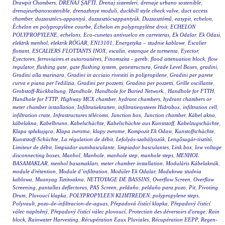
Drawpit Chambers
,
DRENAJ ŞAFTI
,
Drenaj sistemleri
,
drenaje urbano sostenible
,
drenajeurbanosostenible
,
drenazhnye moduli
,
duckbill style check valve
,
duct access
chamber
,
duzzasztócs-appantyú
,
duzzasztócsappantyúk
,
Duzzasztómű
,
easypit
,
echelon
,
Échelon en polypropylène courbe
,
Échelon en polypropylène droit
,
ECHELON
POLYPROPYLENE
,
echelons
,
Eco-cunetas antivuelco en carreteras
,
Ek Odalar
,
Ek Odasi
,
elektrik menhol
,
elektrik RÖGAR
,
EN13101
,
Energetyka – studnie kablowe
,
Escalier
flottant
,
ESCALIERS FLOTTANTS INOX
,
escalin
,
estanque de tormenta
,
Eyector
,
Eyectores
,
ferroviaires et autoroutières
,
Finomszita - geréb
,
flood attenuation block
,
flow
regulator
,
flushing gate
,
gate flushing system
,
geoestructura
,
Grade Level Boxes
,
gradini
,
Gradini alla marinara
,
Gradini in acciaio rivestiti in polipropilene
,
Gradini per parete
curva e piana per l'edilizia
,
Gradini per pozzetti
,
Gradino per pozzetti
,
Grille oscillante
,
Grobstoff-Rückhaltung
,
Handhole
,
Handhole for Buried Network.
,
Handhole for FTTH
,
Handhole for FTTP
,
Highway MCX chamber
,
hydrant chambers
,
hydrant chambers or
meter chamber installation
,
Infiltratiekratten
,
infiltratiesysteem Hidrobox
,
infiltration cell
,
infiltration crate
,
Infrastructures télécoms
,
Junction box
,
Junction chamber
,
Kábel akna
,
kábelakna
,
Kabelbrunn
,
Kabelschächte
,
Kabelschächte aus Kunststoff
,
Kabelzugschächte
,
Klapa spłukująca
,
Klapa zwrotna
,
klapy zwrotne
,
Kompozit Ek Odası
,
Kunstoffschächte
,
Kunststoff-Schächte
,
La régulation de débit
,
Lefolyás-szabályozók
,
Lengősugár-tisztító
,
Limiteur de débit
,
limpiador autobasculante
,
limpiador basculantes
,
Link box
,
low voltage
disconnecting boxes
,
Manhol
,
Manhole
,
manhole step
,
manhole steps
,
MENHOL
BASAMAKLAR
,
menhol basamakları
,
meter chamber installation
,
Moduláris Kábelaknák
,
module d'rétention
,
Module d’infiltration
,
Modüler Ek Odalar
,
Modułowa studnia
kablowa
,
Muanyag Tiztitoakna
,
NETTOYAGE DE BASSINS
,
Overflow Screen
,
Overflow
Screening
,
pantallas deflectoras
,
PAS Screen
,
peldaño
,
peldaño para pozo
,
Pit
,
Pivoting
Drum
,
Plovoucí klapka
,
POLYPROPYLEEN KLIMTREDEN
,
polypropylene steps
,
Polyvault
,
pozo-de-infiltracion-de-aguas
,
Přepadová čistící klapka
,
Přepadový čistící
válec naplněný
,
Přepadový čistící válec plovoucí
,
Protection des déversoirs d'orage
,
Rain
block
,
Rainwater Harvesting
,
Récupération Eaux Pluviales
,
Récupération EEPP
,
Regen-