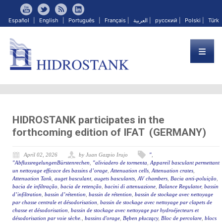
Español
|
English
|
Português
|
Français
|
العربية
|
русский
|
Polski
|
Türk
HIDROSTANK participates in the
forthcoming edition of IFAT (GERMANY)
April 02, 2026
by Juan Gazpio Irujo
"
,
"AbflussregelungenBürstenrechen
,
"aliviadero de tormenta
,
Appareil basculant permettant
un nettoyage efficace des bassins d’orage
,
Attenuation cells
,
Attenuation crates
,
Attenuation Tank
,
auget basculant
,
augets basculants
,
AV chambers
,
Bacia anti-poluição
,
bacia de infiltração
,
bacia de retenção
,
bacini di attenuazione
,
Balance Regulator
,
bassin
d’infiltration
,
bassin d’rétention
,
bassin de rétention
,
bassin de stockage avec nettoyage
par chasse centrale et désodorisation
,
bassin de stockage avec nettoyage par clapets de
chasse et désodorisation
,
bassin de stockage avec nettoyage par hydroéjecteurs et
désodorisation par voie sèche.
,
bassins d'orage
,
Bęben płuczący
,
Bloc de percolare
,
blocs