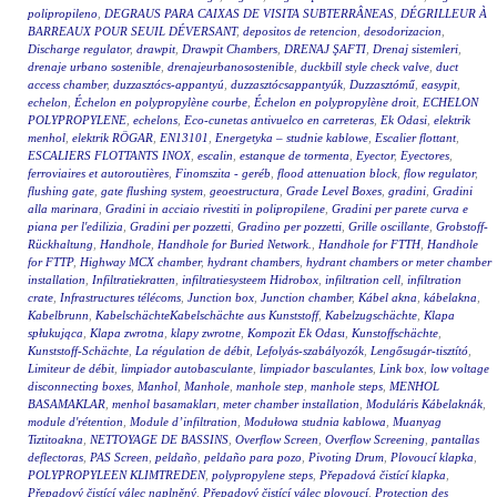
polipropileno
,
DEGRAUS PARA CAIXAS DE VISITA SUBTERRÂNEAS
,
DÉGRILLEUR À
BARREAUX POUR SEUIL DÉVERSANT
,
depositos de retencion
,
desodorizacion
,
Discharge regulator
,
drawpit
,
Drawpit Chambers
,
DRENAJ ŞAFTI
,
Drenaj sistemleri
,
drenaje urbano sostenible
,
drenajeurbanosostenible
,
duckbill style check valve
,
duct
access chamber
,
duzzasztócs-appantyú
,
duzzasztócsappantyúk
,
Duzzasztómű
,
easypit
,
echelon
,
Échelon en polypropylène courbe
,
Échelon en polypropylène droit
,
ECHELON
POLYPROPYLENE
,
echelons
,
Eco-cunetas antivuelco en carreteras
,
Ek Odasi
,
elektrik
menhol
,
elektrik RÖGAR
,
EN13101
,
Energetyka – studnie kablowe
,
Escalier flottant
,
ESCALIERS FLOTTANTS INOX
,
escalin
,
estanque de tormenta
,
Eyector
,
Eyectores
,
ferroviaires et autoroutières
,
Finomszita - geréb
,
flood attenuation block
,
flow regulator
,
flushing gate
,
gate flushing system
,
geoestructura
,
Grade Level Boxes
,
gradini
,
Gradini
alla marinara
,
Gradini in acciaio rivestiti in polipropilene
,
Gradini per parete curva e
piana per l'edilizia
,
Gradini per pozzetti
,
Gradino per pozzetti
,
Grille oscillante
,
Grobstoff-
Rückhaltung
,
Handhole
,
Handhole for Buried Network.
,
Handhole for FTTH
,
Handhole
for FTTP
,
Highway MCX chamber
,
hydrant chambers
,
hydrant chambers or meter chamber
installation
,
Infiltratiekratten
,
infiltratiesysteem Hidrobox
,
infiltration cell
,
infiltration
crate
,
Infrastructures télécoms
,
Junction box
,
Junction chamber
,
Kábel akna
,
kábelakna
,
Kabelbrunn
,
KabelschächteKabelschächte aus Kunststoff
,
Kabelzugschächte
,
Klapa
spłukująca
,
Klapa zwrotna
,
klapy zwrotne
,
Kompozit Ek Odası
,
Kunstoffschächte
,
Kunststoff-Schächte
,
La régulation de débit
,
Lefolyás-szabályozók
,
Lengősugár-tisztító
,
Limiteur de débit
,
limpiador autobasculante
,
limpiador basculantes
,
Link box
,
low voltage
disconnecting boxes
,
Manhol
,
Manhole
,
manhole step
,
manhole steps
,
MENHOL
BASAMAKLAR
,
menhol basamakları
,
meter chamber installation
,
Moduláris Kábelaknák
,
module d'rétention
,
Module d’infiltration
,
Modułowa studnia kablowa
,
Muanyag
Tiztitoakna
,
NETTOYAGE DE BASSINS
,
Overflow Screen
,
Overflow Screening
,
pantallas
deflectoras
,
PAS Screen
,
peldaño
,
peldaño para pozo
,
Pivoting Drum
,
Plovoucí klapka
,
POLYPROPYLEEN KLIMTREDEN
,
polypropylene steps
,
Přepadová čistící klapka
,
Přepadový čistící válec naplněný
,
Přepadový čistící válec plovoucí
,
Protection des