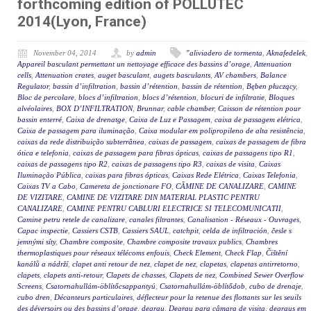
forthcoming edition of POLLUTEC
2014(Lyon, France)
November 04, 2014
by
admin
"aliviadero de tormenta
,
Aknafedelek
,
Appareil basculant permettant un nettoyage efficace des bassins d’orage
,
Attenuation
cells
,
Attenuation crates
,
auget basculant
,
augets basculants
,
AV chambers
,
Balance
Regulator
,
bassin d’infiltration
,
bassin d’rétention
,
bassin de rétention
,
Bęben płuczący
,
Bloc de percolare
,
blocs d’infiltration
,
blocs d’rétention
,
blocuri de infiltratie
,
Bloques
alvéolaires
,
BOX D’INFILTRATION
,
Brunnar
,
cable chamber
,
Caisson de rétention pour
bassin enterré
,
Caixa de drenatge
,
Caixa de Luz e Passagem
,
caixa de passagem elétrica
,
Caixa de passagem para iluminação
,
Caixa modular em polipropileno de alta resistência
,
caixas da rede distribuição subterrânea
,
caixas de passagem
,
caixas de passagem de fibra
ótica e telefonia
,
caixas de passagem para fibras ópticas
,
caixas de passagens tipo R1
,
caixas de passagens tipo R2
,
caixas de passagens tipo R3
,
caixas de visita
,
Caixas
Iluminação Pública
,
caixas para fibras ópticas
,
Caixas Rede Elétrica
,
Caixas Telefonia
,
Caixas TV a Cabo
,
Camereta de jonctionare FO
,
CĂMINE DE CANALIZARE
,
CAMINE
DE VIZITARE
,
CAMINE DE VIZITARE DIN MATERIAL PLASTIC PENTRU
CANALIZARE
,
CAMINE PENTRU CABLURI ELECTRICE SI TELECOMUNICATII
,
Camine petru retele de canalizare
,
canales filtrantes
,
Canalisation - Réseaux - Ouvrages
,
Capac inspectie
,
Cassiers CSTB
,
Cassiers SAUL
,
catchpit
,
celda de infiltración
,
česle s
jemnými síty
,
Chambre composite
,
Chambre composite travaux publics
,
Chambres
thermoplastiques pour réseaux télécoms enfouis
,
Check Element
,
Check Flap
,
Čištění
kanálů a nádrží
,
clapet anti retour de nez
,
clapet de nez
,
clapetas
,
clapetas antirretorno
,
clapets
,
clapets anti-retour
,
Clapets de chasses
,
Clapets de nez
,
Combined Sewer Overflow
Screens
,
Csatornahullám-öblítőcsappantyú
,
Csatornahullám-öblítődob
,
cubo de drenaje
,
cubo dren
,
Décanteurs particulaires
,
déflecteur pour la retenue des flottants sur les seuils
des déversoirs ou des bassins d’orage
,
degrau
,
Degrau para câmara de visita
,
degraus em