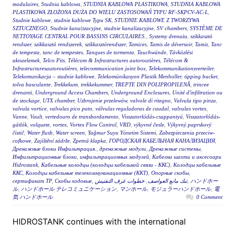
modulaires
,
Studnia kablowa
,
STUDNIA KABLOWA PLASTIKOWA
,
STUDNIA KABLOWA
PLASTIKOWA ZŁOŻONA DUŻA DO WIELU ZASTOSOWAŃ TYPU RF-SKPCV-AC-L
,
Studnie kablowe
,
studnie kablowe Typu SK
,
STUDNIE KABLOWE Z TWORZYWA
SZTUCZNEGO
,
Studnie kana|tzacyjne
,
studnie kanalizacyjne
,
SV chambers
,
SYSTÈME DE
NETTOYAGE CENTRAL POUR BASSINS CIRCULAIRES.
,
Systemy drenażu
,
szikkasztó
rendszer
,
szikkasztó rendszerek
,
szikkasztórendszer
,
Tamices
,
Tamis de déversoir
,
Tamiz
,
Tanc
de tempesta
,
tanc de tempestes
,
Tanques de tormenta
,
Tauchwände
,
Távközlési
aknaelemek
,
Telco Pits
,
Télécom & Infrastructures autoroutières
,
Télécom &
Infrastructuresautoroutières
,
telecommunication joint box
,
Telekommunikationsverteiler
,
Telekomunikacja – studnie kablowe
,
Telekomünikasyon Plastik Menholler
,
tipping bucket
,
tolva basculante
,
Trekkekum
,
trekkekummer
,
TREPTE DIN POLIPROPILENĂ
,
trincee
drenanti
,
Underground Access Chambers
,
Underground Enclosures
,
Unité d'infiltration ou
de stockage
,
UTX chamber
,
Uzbrojenie przelewów
,
valvole di ritegno
,
Valvula tipo pinza
,
valvula vortice
,
valvulas pico pato
,
válvulas reguladoras de caudal
,
valvulas vortex
,
Vanne
,
Vault
,
vertedouro de transbordamento
,
Visszatorlódás-csappantyú
,
Visszatorlódás-
gátlók
,
volquete
,
vortex
,
Vortex Flow Control
,
VRD
,
výkyvné česle
,
Výkyvný paprskový
čistič
,
Water flush
,
Water screen
,
Yağmur Suyu Yönetim Sistemi
,
Zabezpieczenia przeciw-
cofkowe
,
Zajištění zádrže
,
Zpetná klapka
,
ГОРОДСКАЯ КАБЕЛЬНАЯ КАНАЛИЗАЦИЯ
,
Дренажные блоки Инфильтрация.
,
дренажные модули
,
Дренажные системы
,
Инфильтрационные блоки
,
инфильтрационных модулей
,
Кабелни шахти и аксесоари
Hidrostank
,
Кабельные колодцы (колодцы кабельной связи - ККС)
,
Колодцы кабельные
ККС
,
Колодцы кабельные телекоммуникационные (ККТ)
,
Опорные скобы
,
сертификат ТР
,
Скобы ходовые
,
خطوات غرف التفتيش
,
تنك مانع العواصف
,
ハンドホー
ル
,
ハンドホール テレコミュニケーション
,
マンホール
,
モジュラーハンドホール
,
電
気 ハンドホール
0 Comment
HIDROSTANK continues with the international