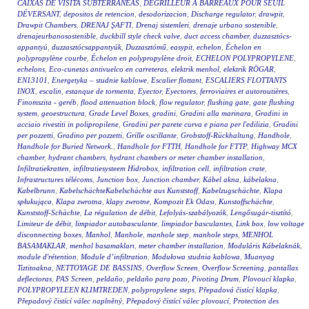
CAIXAS DE VISITA SUBTERRÂNEAS
,
DÉGRILLEUR À BARREAUX POUR SEUIL
DÉVERSANT
,
depositos de retencion
,
desodorizacion
,
Discharge regulator
,
drawpit
,
Drawpit Chambers
,
DRENAJ ŞAFTI
,
Drenaj sistemleri
,
drenaje urbano sostenible
,
drenajeurbanosostenible
,
duckbill style check valve
,
duct access chamber
,
duzzasztócs-
appantyú
,
duzzasztócsappantyúk
,
Duzzasztómű
,
easypit
,
echelon
,
Échelon en
polypropylène courbe
,
Échelon en polypropylène droit
,
ECHELON POLYPROPYLENE
,
echelons
,
Eco-cunetas antivuelco en carreteras
,
elektrik menhol
,
elektrik RÖGAR
,
EN13101
,
Energetyka – studnie kablowe
,
Escalier flottant
,
ESCALIERS FLOTTANTS
INOX
,
escalin
,
estanque de tormenta
,
Eyector
,
Eyectores
,
ferroviaires et autoroutières
,
Finomszita - geréb
,
flood attenuation block
,
flow regulator
,
flushing gate
,
gate flushing
system
,
geoestructura
,
Grade Level Boxes
,
gradini
,
Gradini alla marinara
,
Gradini in
acciaio rivestiti in polipropilene
,
Gradini per parete curva e piana per l'edilizia
,
Gradini
per pozzetti
,
Gradino per pozzetti
,
Grille oscillante
,
Grobstoff-Rückhaltung
,
Handhole
,
Handhole for Buried Network.
,
Handhole for FTTH
,
Handhole for FTTP
,
Highway MCX
chamber
,
hydrant chambers
,
hydrant chambers or meter chamber installation
,
Infiltratiekratten
,
infiltratiesysteem Hidrobox
,
infiltration cell
,
infiltration crate
,
Infrastructures télécoms
,
Junction box
,
Junction chamber
,
Kábel akna
,
kábelakna
,
Kabelbrunn
,
KabelschächteKabelschächte aus Kunststoff
,
Kabelzugschächte
,
Klapa
spłukująca
,
Klapa zwrotna
,
klapy zwrotne
,
Kompozit Ek Odası
,
Kunstoffschächte
,
Kunststoff-Schächte
,
La régulation de débit
,
Lefolyás-szabályozók
,
Lengősugár-tisztító
,
Limiteur de débit
,
limpiador autobasculante
,
limpiador basculantes
,
Link box
,
low voltage
disconnecting boxes
,
Manhol
,
Manhole
,
manhole step
,
manhole steps
,
MENHOL
BASAMAKLAR
,
menhol basamakları
,
meter chamber installation
,
Moduláris Kábelaknák
,
module d'rétention
,
Module d’infiltration
,
Modułowa studnia kablowa
,
Muanyag
Tiztitoakna
,
NETTOYAGE DE BASSINS
,
Overflow Screen
,
Overflow Screening
,
pantallas
deflectoras
,
PAS Screen
,
peldaño
,
peldaño para pozo
,
Pivoting Drum
,
Plovoucí klapka
,
POLYPROPYLEEN KLIMTREDEN
,
polypropylene steps
,
Přepadová čistící klapka
,
Přepadový čistící válec naplněný
,
Přepadový čistící válec plovoucí
,
Protection des