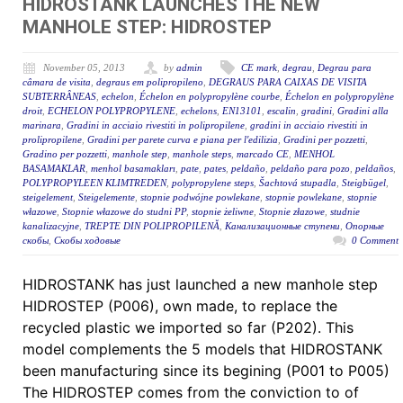
HIDROSTANK LAUNCHES THE NEW
MANHOLE STEP: HIDROSTEP
November 05, 2013
by
admin
CE mark
,
degrau
,
Degrau para
câmara de visita
,
degraus em polipropileno
,
DEGRAUS PARA CAIXAS DE VISITA
SUBTERRÂNEAS
,
echelon
,
Échelon en polypropylène courbe
,
Échelon en polypropylène
droit
,
ECHELON POLYPROPYLENE
,
echelons
,
EN13101
,
escalin
,
gradini
,
Gradini alla
marinara
,
Gradini in acciaio rivestiti in polipropilene
,
gradini in acciaio rivestiti in
prolipropilene
,
Gradini per parete curva e piana per l'edilizia
,
Gradini per pozzetti
,
Gradino per pozzetti
,
manhole step
,
manhole steps
,
marcado CE
,
MENHOL
BASAMAKLAR
,
menhol basamakları
,
pate
,
pates
,
peldaño
,
peldaño para pozo
,
peldaños
,
POLYPROPYLEEN KLIMTREDEN
,
polypropylene steps
,
Šachtová stupadla
,
Steigbügel
,
steigelement
,
Steigelemente
,
stopnie podwójne powlekane
,
stopnie powlekane
,
stopnie
włazowe
,
Stopnie włazowe do studni PP
,
stopnie żeliwne
,
Stopnie złazowe
,
studnie
kanalizacyjne
,
TREPTE DIN POLIPROPILENĂ
,
Канализационные ступени
,
Опорные
скобы
,
Скобы ходовые
0 Comment
HIDROSTANK has just launched a new manhole step
HIDROSTEP (P006), own made, to replace the
recycled plastic we imported so far (P202). This
model complements the 5 models that HIDROSTANK
been manufacturing since its begining (P001 to P005)
The HIDROSTEP comes from the conviction to of