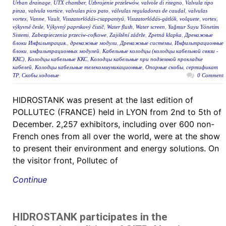
Urban drainage
,
UTX chamber
,
Uzbrojenie przelewów
,
valvole di ritegno
,
Valvula tipo
pinza
,
valvula vortice
,
valvulas pico pato
,
válvulas reguladoras de caudal
,
valvulas
vortex
,
Vanne
,
Vault
,
Visszatorlódás-csappantyú
,
Visszatorlódás-gátlók
,
volquete
,
vortex
,
výkyvné česle
,
Výkyvný paprskový čistič
,
Water flush
,
Water screen
,
Yağmur Suyu Yönetim
Sistemi
,
Zabezpieczenia przeciw-cofkowe
,
Zajištění zádrže
,
Zpetná klapka
,
Дренажные
блоки Инфильтрация.
,
дренажные модули
,
Дренажные системы
,
Инфильтрационные
блоки
,
инфильтрационных модулей
,
Кабельные колодцы (колодцы кабельной связи -
ККС)
,
Колодцы кабельные ККС
,
Колодцы кабельные при подземной прокладке
кабелей
,
Колодцы кабельные телекоммуникационные
,
Опорные скобы
,
сертификат
ТР
,
Скобы ходовые
0 Comment
HIDROSTANK was present at the last edition of
POLLUTEC (FRANCE) held in LYON from 2nd to 5th of
December. 2,257 exhibitors, including over 600 non-
French ones from all over the world, were at the show
to present their environment and energy solutions. On
the visitor front, Pollutec of
Continue
HIDROSTANK participates in the