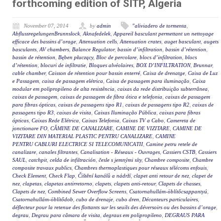
forthcoming edition of SITP, Algeria
November 07, 2014
by
admin
"aliviadero de tormenta
,
AbflussregelungenBrunnslock
,
Aknafedelek
,
Appareil basculant permettant un nettoyage
efficace des bassins d’orage
,
Attenuation cells
,
Attenuation crates
,
auget basculant
,
augets
basculants
,
AV chambers
,
Balance Regulator
,
bassin d’infiltration
,
bassin d’rétention
,
bassin de rétention
,
Bęben płuczący
,
Bloc de percolare
,
blocs d’infiltration
,
blocs
d’rétention
,
blocuri de infiltratie
,
Bloques alvéolaires
,
BOX D’INFILTRATION
,
Brunnar
,
cable chamber
,
Caisson de rétention pour bassin enterré
,
Caixa de drenatge
,
Caixa de Luz
e Passagem
,
caixa de passagem elétrica
,
Caixa de passagem para iluminação
,
Caixa
modular em polipropileno de alta resistência
,
caixas da rede distribuição subterrânea
,
caixas de passagem
,
caixas de passagem de fibra ótica e telefonia
,
caixas de passagem
para fibras ópticas
,
caixas de passagens tipo R1
,
caixas de passagens tipo R2
,
caixas de
passagens tipo R3
,
caixas de visita
,
Caixas Iluminação Pública
,
caixas para fibras
ópticas
,
Caixas Rede Elétrica
,
Caixas Telefonia
,
Caixas TV a Cabo
,
Camereta de
jonctionare FO
,
CĂMINE DE CANALIZARE
,
CAMINE DE VIZITARE
,
CAMINE DE
VIZITARE DIN MATERIAL PLASTIC PENTRU CANALIZARE
,
CAMINE
PENTRU CABLURI ELECTRICE SI TELECOMUNICATII
,
Camine petru retele de
canalizare
,
canales filtrantes
,
Canalisation - Réseaux - Ouvrages
,
Cassiers CSTB
,
Cassiers
SAUL
,
catchpit
,
celda de infiltración
,
česle s jemnými síty
,
Chambre composite
,
Chambre
composite travaux publics
,
Chambres thermoplastiques pour réseaux télécoms enfouis
,
Check Element
,
Check Flap
,
Čištění kanálů a nádrží
,
clapet anti retour de nez
,
clapet de
nez
,
clapetas
,
clapetas antirretorno
,
clapets
,
clapets anti-retour
,
Clapets de chasses
,
Clapets de nez
,
Combined Sewer Overflow Screens
,
Csatornahullám-öblítőcsappantyú
,
Csatornahullám-öblítődob
,
cubo de drenaje
,
cubo dren
,
Décanteurs particulaires
,
déflecteur pour la retenue des flottants sur les seuils des déversoirs ou des bassins d’orage
,
degrau
,
Degrau para câmara de visita
,
degraus em polipropileno
,
DEGRAUS PARA