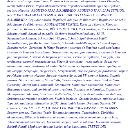
déversoirs d'orage
,
Rain block
,
Rainwater Harvesting
,
Récupération Eaux Pluviales
,
Récupération EEPP
,
Regen-überlaufbecken
,
Regenbeckenausrüstungen Spülsysteme
,
registro eléctrico
,
REGISTRO PARA ALUMBRADO
,
REGISTRO PARA BAJA TENSION
,
REGISTRO PARA MEDIA TENSION
,
REGISTRO TELEFONICO
,
REGISTROS
ALUMBRADO
,
Regulace odtoku
,
Regulacja odpływu ze zbiorników
,
Régulateur de débit
,
Régulateur de débit vortex
,
REGULATEUR VORTEX
,
Réseaux d'énergie
,
Réseaux
ferroviaires
,
Réseaux Télécoms
,
RÖGAR (MENHOL)
,
Rückstauklappe
,
Rückstausicherung
,
Rückstauventil
,
Šachtová stupadla
,
Šachtové kanalizační poklopy
,
SAUL
,
Schachtabdeckungen
,
Schwall-Spül-Klappe
,
Schwall-Spül-Trommel befüllt
,
Schwallspülung für Becken und Kanäle
,
Schwenk-Strahl-Reiniger
,
Schwimmklappe
,
Schwingrechen
,
Screening & Water Treatment
,
sistemas de limpieza autobasculantes
,
sistemas de limpieza basculantes
,
Sistemas de limpieza por clapetas
,
Sistemas de limpieza
por compuertas
,
Sistemas de limpieza por vacío
,
sisteme de infiltratie
,
Sita gęste
,
sito
wychyłowe
,
skrzynek rozsączających
,
Skrzynki retencyjno - rozsączające
,
Soakaway
attenuation units
,
Soakaway Modules
,
Spłukiwanie wychyłowe –ruchome
,
Spülkippen
,
Stauklappe
,
Steigbügel
,
steigelement
,
Steigelemente
,
stopnie podwójne powlekane
,
stopnie
powlekane
,
stopnie włazowe
,
Stopnie włazowe do studni PP
,
stopnie żeliwne
,
Stopnie
złazowe
,
Storm attenuation
,
Storm Cells
,
Storm overflow Screen
,
Storm Tank & Sewer
Cleansing
,
StormCrates
,
stormtank
,
Stormwater
,
Stormwater attenuation
,
Stormwater
discharge systems and combined sewer overflows
,
Stormwater infiltration
,
Stormwater
Management Solutions
,
Structure nid d’abeilles
,
Structures de infiltration modulaires
,
Structures de rétention modulaires
,
Studnia kablowa
,
Studnie kablowe
,
studnie kablowe
Typu SK
,
studnie kanalizacyjne
,
SUDS
,
Sustainable Urban Drainage Systems
,
SV
chambers
,
SYSTÈME DE NETTOYAGE CENTRAL POUR BASSINS CIRCULAIRES.
,
Systemy drenażu
,
Tamices
,
Tamiz
,
Tanques de tormenta
,
Tauchwände
,
Távközlési
aknaelemek
,
Télécom & Infrastructuresautoroutières
,
telecommunication joint box
,
Telekommunikationsverteiler
,
Telekomunikacja – studnie kablowe
,
Telekomünikasyon-
Elektrik Plastik Menholler
,
tipping bucket
,
tolva basculante
,
TREPTE DIN