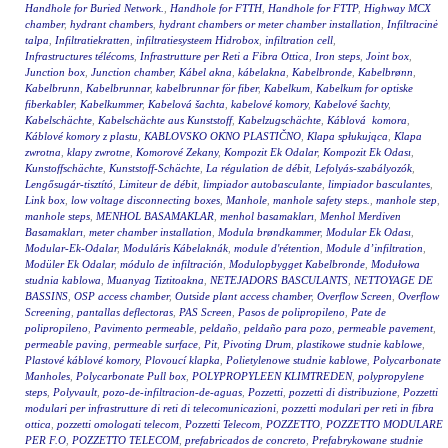
Handhole for Buried Network.
,
Handhole for FTTH
,
Handhole for FTTP
,
Highway MCX
chamber
,
hydrant chambers
,
hydrant chambers or meter chamber installation
,
Infiltracinė
talpa
,
Infiltratiekratten
,
infiltratiesysteem Hidrobox
,
infiltration cell
,
Infrastructures télécoms
,
Infrastrutture per Reti a Fibra Ottica
,
Iron steps
,
Joint box
,
Junction box
,
Junction chamber
,
Kábel akna
,
kábelakna
,
Kabelbronde
,
Kabelbrønn
,
Kabelbrunn
,
Kabelbrunnar
,
kabelbrunnar för fiber
,
Kabelkum
,
Kabelkum for optiske
fiberkabler
,
Kabelkummer
,
Kabelová šachta
,
kabelové komory
,
Kabelové šachty
,
Kabelschächte
,
Kabelschächte aus Kunststoff
,
Kabelzugschächte
,
Káblová komora
,
Káblové komory z plastu
,
KABLOVSKO OKNO PLASTIČNO
,
Klapa spłukująca
,
Klapa
zwrotna
,
klapy zwrotne
,
Komorové Zekany
,
Kompozit Ek Odalar
,
Kompozit Ek Odası
,
Kunstoffschächte
,
Kunststoff-Schächte
,
La régulation de débit
,
Lefolyás-szabályozók
,
Lengősugár-tisztító
,
Limiteur de débit
,
limpiador autobasculante
,
limpiador basculantes
,
Link box
,
low voltage disconnecting boxes
,
Manhole
,
manhole safety steps.
,
manhole step
,
manhole steps
,
MENHOL BASAMAKLAR
,
menhol basamakları
,
Menhol Merdiven
Basamakları
,
meter chamber installation
,
Modula brøndkammer
,
Modular Ek Odası
,
Modular-Ek-Odalar
,
Moduláris Kábelaknák
,
module d'rétention
,
Module d’infiltration
,
Modüler Ek Odalar
,
módulo de infiltración
,
Modulopbygget Kabelbronde
,
Modułowa
studnia kablowa
,
Muanyag Tiztitoakna
,
NETEJADORS BASCULANTS
,
NETTOYAGE DE
BASSINS
,
OSP access chamber
,
Outside plant access chamber
,
Overflow Screen
,
Overflow
Screening
,
pantallas deflectoras
,
PAS Screen
,
Pasos de polipropileno
,
Pate de
polipropileno
,
Pavimento permeable
,
peldaño
,
peldaño para pozo
,
permeable pavement
,
permeable paving
,
permeable surface
,
Pit
,
Pivoting Drum
,
plastikowe studnie kablowe
,
Plastové káblové komory
,
Plovoucí klapka
,
Polietylenowe studnie kablowe
,
Polycarbonate
Manholes
,
Polycarbonate Pull box
,
POLYPROPYLEEN KLIMTREDEN
,
polypropylene
steps
,
Polyvault
,
pozo-de-infiltracion-de-aguas
,
Pozzetti
,
pozzetti di distribuzione
,
Pozzetti
modulari per infrastrutture di reti di telecomunicazioni
,
pozzetti modulari per reti in fibra
ottica
,
pozzetti omologati telecom
,
Pozzetti Telecom
,
POZZETTO
,
POZZETTO MODULARE
PER F.O
,
POZZETTO TELECOM
,
prefabricados de concreto
,
Prefabrykowane studnie