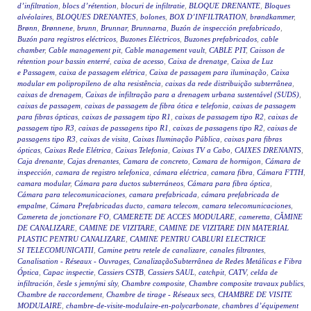
d’infiltration
,
blocs d’rétention
,
blocuri de infiltratie
,
BLOQUE DRENANTE
,
Bloques
alvéolaires
,
BLOQUES DRENANTES
,
bolones
,
BOX D’INFILTRATION
,
brøndkammer
,
Brønn
,
Brønnene
,
brunn
,
Brunnar
,
Brunnarna
,
Buzón de inspección prefabricado
,
Buzón para registros eléctricos
,
Buzones Eléctricos
,
Buzones prefabricados
,
cable
chamber
,
Cable management pit
,
Cable management vault
,
CABLE PIT
,
Caisson de
rétention pour bassin enterré
,
caixa de acesso
,
Caixa de drenatge
,
Caixa de Luz
e Passagem
,
caixa de passagem elétrica
,
Caixa de passagem para iluminação
,
Caixa
modular em polipropileno de alta resistência
,
caixas da rede distribuição subterrânea
,
caixas de drenagem
,
Caixas de infiltração para a drenagem urbana sustentável (SUDS)
,
caixas de passagem
,
caixas de passagem de fibra ótica e telefonia
,
caixas de passagem
para fibras ópticas
,
caixas de passagem tipo R1
,
caixas de passagem tipo R2
,
caixas de
passagem tipo R3
,
caixas de passagens tipo R1
,
caixas de passagens tipo R2
,
caixas de
passagens tipo R3
,
caixas de visita
,
Caixas Iluminação Pública
,
caixas para fibras
ópticas
,
Caixas Rede Elétrica
,
Caixas Telefonia
,
Caixas TV a Cabo
,
CAIXES DRENANTS
,
Caja drenante
,
Cajas drenantes
,
Camara de concreto
,
Camara de hormigon
,
Cámara de
inspección
,
camara de registro telefonica
,
cámara eléctrica
,
camara fibra
,
Cámara FTTH
,
camara modular
,
Cámara para ductos subterráneos
,
Cámara para fibra óptica
,
Cámara para telecomunicaciones
,
camara prefabricada
,
cámara prefabricada de
empalme
,
Cámara Prefabricadas ducto
,
camara telecom
,
camara telecomunicaciones
,
Camereta de jonctionare FO
,
CAMERETE DE ACCES MODULARE
,
cameretta
,
CĂMINE
DE CANALIZARE
,
CAMINE DE VIZITARE
,
CAMINE DE VIZITARE DIN MATERIAL
PLASTIC PENTRU CANALIZARE
,
CAMINE PENTRU CABLURI ELECTRICE
SI TELECOMUNICATII
,
Camine petru retele de canalizare
,
canales filtrantes
,
Canalisation - Réseaux - Ouvrages
,
CanalizaçãoSubterrânea de Redes Metálicas e Fibra
Óptica
,
Capac inspectie
,
Cassiers CSTB
,
Cassiers SAUL
,
catchpit
,
CATV
,
celda de
infiltración
,
česle s jemnými síty
,
Chambre composite
,
Chambre composite travaux publics
,
Chambre de raccordement
,
Chambre de tirage - Réseaux secs
,
CHAMBRE DE VISITE
MODULAIRE
,
chambre-de-visite-modulaire-en-polycarbonate
,
chambres d’équipement