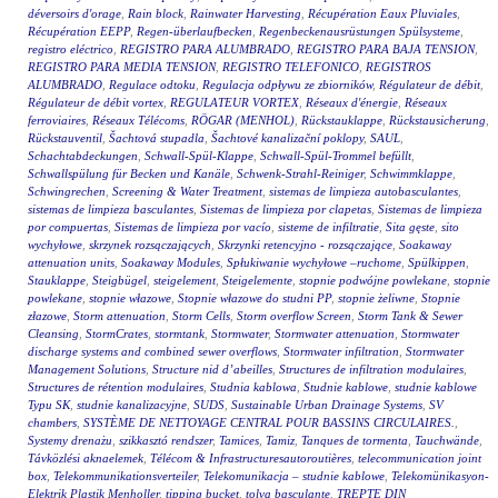
déversoirs d'orage
,
Rain block
,
Rainwater Harvesting
,
Récupération Eaux Pluviales
,
Récupération EEPP
,
Regen-überlaufbecken
,
Regenbeckenausrüstungen Spülsysteme
,
registro eléctrico
,
REGISTRO PARA ALUMBRADO
,
REGISTRO PARA BAJA TENSION
,
REGISTRO PARA MEDIA TENSION
,
REGISTRO TELEFONICO
,
REGISTROS
ALUMBRADO
,
Regulace odtoku
,
Regulacja odpływu ze zbiorników
,
Régulateur de débit
,
Régulateur de débit vortex
,
REGULATEUR VORTEX
,
Réseaux d'énergie
,
Réseaux
ferroviaires
,
Réseaux Télécoms
,
RÖGAR (MENHOL)
,
Rückstauklappe
,
Rückstausicherung
,
Rückstauventil
,
Šachtová stupadla
,
Šachtové kanalizační poklopy
,
SAUL
,
Schachtabdeckungen
,
Schwall-Spül-Klappe
,
Schwall-Spül-Trommel befüllt
,
Schwallspülung für Becken und Kanäle
,
Schwenk-Strahl-Reiniger
,
Schwimmklappe
,
Schwingrechen
,
Screening & Water Treatment
,
sistemas de limpieza autobasculantes
,
sistemas de limpieza basculantes
,
Sistemas de limpieza por clapetas
,
Sistemas de limpieza
por compuertas
,
Sistemas de limpieza por vacío
,
sisteme de infiltratie
,
Sita gęste
,
sito
wychyłowe
,
skrzynek rozsączających
,
Skrzynki retencyjno - rozsączające
,
Soakaway
attenuation units
,
Soakaway Modules
,
Spłukiwanie wychyłowe –ruchome
,
Spülkippen
,
Stauklappe
,
Steigbügel
,
steigelement
,
Steigelemente
,
stopnie podwójne powlekane
,
stopnie
powlekane
,
stopnie włazowe
,
Stopnie włazowe do studni PP
,
stopnie żeliwne
,
Stopnie
złazowe
,
Storm attenuation
,
Storm Cells
,
Storm overflow Screen
,
Storm Tank & Sewer
Cleansing
,
StormCrates
,
stormtank
,
Stormwater
,
Stormwater attenuation
,
Stormwater
discharge systems and combined sewer overflows
,
Stormwater infiltration
,
Stormwater
Management Solutions
,
Structure nid d’abeilles
,
Structures de infiltration modulaires
,
Structures de rétention modulaires
,
Studnia kablowa
,
Studnie kablowe
,
studnie kablowe
Typu SK
,
studnie kanalizacyjne
,
SUDS
,
Sustainable Urban Drainage Systems
,
SV
chambers
,
SYSTÈME DE NETTOYAGE CENTRAL POUR BASSINS CIRCULAIRES.
,
Systemy drenażu
,
szikkasztó rendszer
,
Tamices
,
Tamiz
,
Tanques de tormenta
,
Tauchwände
,
Távközlési aknaelemek
,
Télécom & Infrastructuresautoroutières
,
telecommunication joint
box
,
Telekommunikationsverteiler
,
Telekomunikacja – studnie kablowe
,
Telekomünikasyon-
Elektrik Plastik Menholler
,
tipping bucket
,
tolva basculante
,
TREPTE DIN