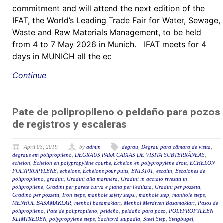
commitment and will attend the next edition of the
IFAT, the World’s Leading Trade Fair for Water, Sewage,
Waste and Raw Materials Management, to be held
from 4 to 7 May 2026 in Munich. IFAT meets for 4
days in MUNICH all the eq
Continue
Pate de polipropileno o peldaño para pozos
de registros y escaleras
April 03, 2019
by
admin
degrau
,
Degrau para câmara de visita
,
degraus em polipropileno
,
DEGRAUS PARA CAIXAS DE VISITA SUBTERRÂNEAS
,
echelon
,
Échelon en polypropylène courbe
,
Échelon en polypropylène droit
,
ECHELON
POLYPROPYLENE
,
echelons
,
Échelons pour puits
,
EN13101
,
escalin
,
Escalones de
polipropileno
,
gradini
,
Gradini alla marinara
,
Gradini in acciaio rivestiti in
polipropilene
,
Gradini per parete curva e piana per l'edilizia
,
Gradini per pozzetti
,
Gradino per pozzetti
,
Iron steps
,
manhole safety steps.
,
manhole step
,
manhole steps
,
MENHOL BASAMAKLAR
,
menhol basamakları
,
Menhol Merdiven Basamakları
,
Pasos de
polipropileno
,
Pate de polipropileno
,
peldaño
,
peldaño para pozo
,
POLYPROPYLEEN
KLIMTREDEN
,
polypropylene steps
,
Šachtová stupadla
,
Steel Step
,
Steigbügel
,