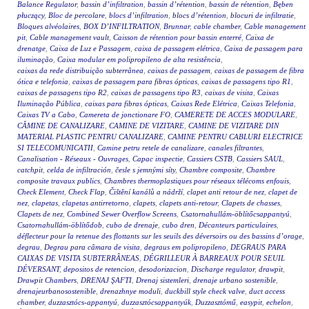
Balance Regulator
,
bassin d’infiltration
,
bassin d’rétention
,
bassin de rétention
,
Bęben
płuczący
,
Bloc de percolare
,
blocs d’infiltration
,
blocs d’rétention
,
blocuri de infiltratie
,
Bloques alvéolaires
,
BOX D’INFILTRATION
,
Brunnar
,
cable chamber
,
Cable management
pit
,
Cable management vault
,
Caisson de rétention pour bassin enterré
,
Caixa de
drenatge
,
Caixa de Luz e Passagem
,
caixa de passagem elétrica
,
Caixa de passagem para
iluminação
,
Caixa modular em polipropileno de alta resistência
,
caixas da rede distribuição subterrânea
,
caixas de passagem
,
caixas de passagem de fibra
ótica e telefonia
,
caixas de passagem para fibras ópticas
,
caixas de passagens tipo R1
,
caixas de passagens tipo R2
,
caixas de passagens tipo R3
,
caixas de visita
,
Caixas
Iluminação Pública
,
caixas para fibras ópticas
,
Caixas Rede Elétrica
,
Caixas Telefonia
,
Caixas TV a Cabo
,
Camereta de jonctionare FO
,
CAMERETE DE ACCES MODULARE
,
CĂMINE DE CANALIZARE
,
CAMINE DE VIZITARE
,
CAMINE DE VIZITARE DIN
MATERIAL PLASTIC PENTRU CANALIZARE
,
CAMINE PENTRU CABLURI ELECTRICE
SI TELECOMUNICATII
,
Camine petru retele de canalizare
,
canales filtrantes
,
Canalisation - Réseaux - Ouvrages
,
Capac inspectie
,
Cassiers CSTB
,
Cassiers SAUL
,
catchpit
,
celda de infiltración
,
česle s jemnými síty
,
Chambre composite
,
Chambre
composite travaux publics
,
Chambres thermoplastiques pour réseaux télécoms enfouis
,
Check Element
,
Check Flap
,
Čištění kanálů a nádrží
,
clapet anti retour de nez
,
clapet de
nez
,
clapetas
,
clapetas antirretorno
,
clapets
,
clapets anti-retour
,
Clapets de chasses
,
Clapets de nez
,
Combined Sewer Overflow Screens
,
Csatornahullám-öblítőcsappantyú
,
Csatornahullám-öblítődob
,
cubo de drenaje
,
cubo dren
,
Décanteurs particulaires
,
déflecteur pour la retenue des flottants sur les seuils des déversoirs ou des bassins d’orage
,
degrau
,
Degrau para câmara de visita
,
degraus em polipropileno
,
DEGRAUS PARA
CAIXAS DE VISITA SUBTERRÂNEAS
,
DÉGRILLEUR À BARREAUX POUR SEUIL
DÉVERSANT
,
depositos de retencion
,
desodorizacion
,
Discharge regulator
,
drawpit
,
Drawpit Chambers
,
DRENAJ ŞAFTI
,
Drenaj sistemleri
,
drenaje urbano sostenible
,
drenajeurbanosostenible
,
drenazhnye moduli
,
duckbill style check valve
,
duct access
chamber
,
duzzasztócs-appantyú
,
duzzasztócsappantyúk
,
Duzzasztómű
,
easypit
,
echelon
,