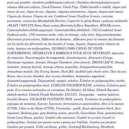
pour eau potable
,
chambres préfabriquées telecom
,
Chambres thermoplastiques pour
réseaux télécoms enfouis
,
Check Element
,
Check Flap
,
Čištění kanálů a nádrží
,
clapet anti
retour de nez
,
clapet de nez
,
clapetas
,
clapetas antirretorno
,
clapets
,
clapets anti-retour
,
Clapets de chasses
,
Clapets de nez
,
Combined Sewer Overflow Screens
,
concrete
pavements
,
couvercles;Aknafedelek;Hatches ;Coperchi in ghisa;Rama i pokrywy studzienki
;WŁAZY I WPUSTY;Люки;Люки легкие;Brunnslock;Baca Kapakları; RÖGAR;covers
,
Csatornahullám-öblítőcsappantyú
,
Csatornahullám-öblítődob
,
CSO (Combined Sewer
Outflow) tanks.
,
CSO retention tanks
,
cubo de drenaje
,
cubo dren
,
Dagvattenkassetter
,
Décanteurs particulaires
,
Déflecteur de flottants.
,
déflecteur pour la retenue des flottants
sur les seuils des déversoirs ou des bassins d’orage
,
degrau
,
Degrau para câmara de
visita
,
degraus em polipropileno
,
DEGRAUS PARA CAIXAS DE VISITA
SUBTERRÂNEAS
,
DÉGRILLEUR À BARREAUX POUR SEUIL DÉVERSANT
,
depositos
de retencion
,
Descarregador de tempestade
,
desodorizacion
,
déversoirs d'orage
,
Discharge regulator
,
drawpit
,
Drawpit Chambers
,
dren francés
,
DRENAJ ŞAFTI
,
Drenaj
sistemleri
,
drenaje francés
,
drenaje urbano sostenible
,
drenajeurbanosostenible
,
drenazhnye moduli
,
Dry Paving System
,
Duck Bill
,
duckbill style check valve
,
Duct Access
Boxes
,
duct access chamber
,
duct access chambers
,
duzzasztócs-appantyú
,
duzzasztócsappantyúk
,
Duzzasztómű
,
easypit
,
echelon
,
Échelon en polypropylène courbe
,
Échelon en polypropylène droit
,
ECHELON POLYPROPYLENE
,
echelons
,
Échelons pour
puits
,
Eco-cunetas antivuelco en carreteras
,
Ek Odalari
,
Ek Odasi
,
Elektrik Bacaları
,
elektrik menhol
,
Elektrik Plastik Menholler
,
EN13101
,
Energetyka – studnie kablowe
,
Escalier flottant
,
ESCALIERS FLOTTANTS INOX
,
escalin
,
Escalones de polipropileno
,
estanque de tormenta
,
Eyector
,
Eyectores
,
ferroviaires et autoroutières
,
fibre à la maison
(FTTH)
,
Fibre to the Home (FTTH)
,
Finomszita - geréb
,
flood attenuation block
,
flow
regulator
,
flushing gate
,
gate flushing system
,
geocells
,
Geocellular Tank
,
geoestructura
,
Grade Level Boxes
,
gradini
,
Gradini alla marinara
,
Gradini in acciaio rivestiti in
polipropilene
,
Gradini per parete curva e piana per l'edilizia
,
Gradini per pozzetti
,
Gradino per pozzetti
,
Grille oscillante
,
grilles
,
Grobstoff-Rückhaltung
,
Handhole
,