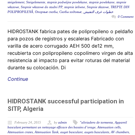
steigelement
,
Steigelemente
,
stopnie podwójne powlekane
,
stopnie powlekane
,
stopnie
włazowe
,
Stopnie włazowe do studni PP
,
stopnie żeliwne
,
Stopnie złazowe
,
TREPTE DIN
POLIPROPILENĂ
,
Опорные скобы
,
Скобы ходовые
,
خطوات غرف التفتيش
0 Comment
HIDROSTANK fabrica pates de polipropileno o peldaño
para pozos de registros y escaleras Fabricado con
varilla de acero corrugado AEH 500 de12 mm,
recubierta con polipropileno copolímero virgen de alta
resistencia al impacto para evitar roturas del material
durante su colocación. Di
Continue
HIDROSTANK successful participation in
SITP, Algeria
February 24, 2015
by
admin
"aliviadero de tormenta
,
Appareil
basculant permettant un nettoyage efficace des bassins d’orage
,
Attenuation cells
,
Attenuation crates
,
Attenuation Tank
,
auget basculant
,
augets basculants
,
AV chambers
,