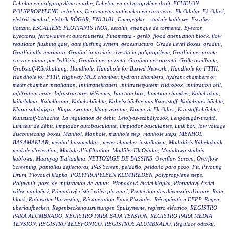
Échelon en polypropylène courbe
,
Échelon en polypropylène droit
,
ECHELON
POLYPROPYLENE
,
echelons
,
Eco-cunetas antivuelco en carreteras
,
Ek Odalar
,
Ek Odasi
,
elektrik menhol
,
elektrik RÖGAR
,
EN13101
,
Energetyka – studnie kablowe
,
Escalier
flottant
,
ESCALIERS FLOTTANTS INOX
,
escalin
,
estanque de tormenta
,
Eyector
,
Eyectores
,
ferroviaires et autoroutières
,
Finomszita - geréb
,
flood attenuation block
,
flow
regulator
,
flushing gate
,
gate flushing system
,
geoestructura
,
Grade Level Boxes
,
gradini
,
Gradini alla marinara
,
Gradini in acciaio rivestiti in polipropilene
,
Gradini per parete
curva e piana per l'edilizia
,
Gradini per pozzetti
,
Gradino per pozzetti
,
Grille oscillante
,
Grobstoff-Rückhaltung
,
Handhole
,
Handhole for Buried Network.
,
Handhole for FTTH
,
Handhole for FTTP
,
Highway MCX chamber
,
hydrant chambers
,
hydrant chambers or
meter chamber installation
,
Infiltratiekratten
,
infiltratiesysteem Hidrobox
,
infiltration cell
,
infiltration crate
,
Infrastructures télécoms
,
Junction box
,
Junction chamber
,
Kábel akna
,
kábelakna
,
Kabelbrunn
,
Kabelschächte
,
Kabelschächte aus Kunststoff
,
Kabelzugschächte
,
Klapa spłukująca
,
Klapa zwrotna
,
klapy zwrotne
,
Kompozit Ek Odası
,
Kunstoffschächte
,
Kunststoff-Schächte
,
La régulation de débit
,
Lefolyás-szabályozók
,
Lengősugár-tisztító
,
Limiteur de débit
,
limpiador autobasculante
,
limpiador basculantes
,
Link box
,
low voltage
disconnecting boxes
,
Manhol
,
Manhole
,
manhole step
,
manhole steps
,
MENHOL
BASAMAKLAR
,
menhol basamakları
,
meter chamber installation
,
Moduláris Kábelaknák
,
module d'rétention
,
Module d’infiltration
,
Modüler Ek Odalar
,
Modułowa studnia
kablowa
,
Muanyag Tiztitoakna
,
NETTOYAGE DE BASSINS
,
Overflow Screen
,
Overflow
Screening
,
pantallas deflectoras
,
PAS Screen
,
peldaño
,
peldaño para pozo
,
Pit
,
Pivoting
Drum
,
Plovoucí klapka
,
POLYPROPYLEEN KLIMTREDEN
,
polypropylene steps
,
Polyvault
,
pozo-de-infiltracion-de-aguas
,
Přepadová čistící klapka
,
Přepadový čistící
válec naplněný
,
Přepadový čistící válec plovoucí
,
Protection des déversoirs d'orage
,
Rain
block
,
Rainwater Harvesting
,
Récupération Eaux Pluviales
,
Récupération EEPP
,
Regen-
überlaufbecken
,
Regenbeckenausrüstungen Spülsysteme
,
registro eléctrico
,
REGISTRO
PARA ALUMBRADO
,
REGISTRO PARA BAJA TENSION
,
REGISTRO PARA MEDIA
TENSION
,
REGISTRO TELEFONICO
,
REGISTROS ALUMBRADO
,
Regulace odtoku
,