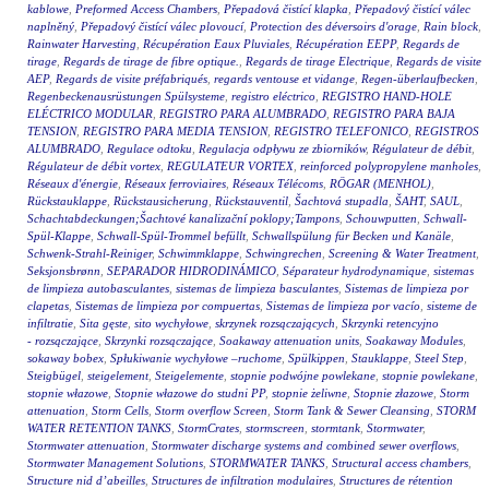
kablowe
,
Preformed Access Chambers
,
Přepadová čistící klapka
,
Přepadový čistící válec
naplněný
,
Přepadový čistící válec plovoucí
,
Protection des déversoirs d'orage
,
Rain block
,
Rainwater Harvesting
,
Récupération Eaux Pluviales
,
Récupération EEPP
,
Regards de
tirage
,
Regards de tirage de fibre optique.
,
Regards de tirage Electrique
,
Regards de visite
AEP
,
Regards de visite préfabriqués
,
regards ventouse et vidange
,
Regen-überlaufbecken
,
Regenbeckenausrüstungen Spülsysteme
,
registro eléctrico
,
REGISTRO HAND-HOLE
ELÉCTRICO MODULAR
,
REGISTRO PARA ALUMBRADO
,
REGISTRO PARA BAJA
TENSION
,
REGISTRO PARA MEDIA TENSION
,
REGISTRO TELEFONICO
,
REGISTROS
ALUMBRADO
,
Regulace odtoku
,
Regulacja odpływu ze zbiorników
,
Régulateur de débit
,
Régulateur de débit vortex
,
REGULATEUR VORTEX
,
reinforced polypropylene manholes
,
Réseaux d'énergie
,
Réseaux ferroviaires
,
Réseaux Télécoms
,
RÖGAR (MENHOL)
,
Rückstauklappe
,
Rückstausicherung
,
Rückstauventil
,
Šachtová stupadla
,
ŠAHT
,
SAUL
,
Schachtabdeckungen;Šachtové kanalizační poklopy;Tampons
,
Schouwputten
,
Schwall-
Spül-Klappe
,
Schwall-Spül-Trommel befüllt
,
Schwallspülung für Becken und Kanäle
,
Schwenk-Strahl-Reiniger
,
Schwimmklappe
,
Schwingrechen
,
Screening & Water Treatment
,
Seksjonsbrønn
,
SEPARADOR HIDRODINÁMICO
,
Séparateur hydrodynamique
,
sistemas
de limpieza autobasculantes
,
sistemas de limpieza basculantes
,
Sistemas de limpieza por
clapetas
,
Sistemas de limpieza por compuertas
,
Sistemas de limpieza por vacío
,
sisteme de
infiltratie
,
Sita gęste
,
sito wychyłowe
,
skrzynek rozsączających
,
Skrzynki retencyjno
- rozsączające
,
Skrzynki rozsączające
,
Soakaway attenuation units
,
Soakaway Modules
,
sokaway bobex
,
Spłukiwanie wychyłowe –ruchome
,
Spülkippen
,
Stauklappe
,
Steel Step
,
Steigbügel
,
steigelement
,
Steigelemente
,
stopnie podwójne powlekane
,
stopnie powlekane
,
stopnie włazowe
,
Stopnie włazowe do studni PP
,
stopnie żeliwne
,
Stopnie złazowe
,
Storm
attenuation
,
Storm Cells
,
Storm overflow Screen
,
Storm Tank & Sewer Cleansing
,
STORM
WATER RETENTION TANKS
,
StormCrates
,
stormscreen
,
stormtank
,
Stormwater
,
Stormwater attenuation
,
Stormwater discharge systems and combined sewer overflows
,
Stormwater Management Solutions
,
STORMWATER TANKS
,
Structural access chambers
,
Structure nid d’abeilles
,
Structures de infiltration modulaires
,
Structures de rétention