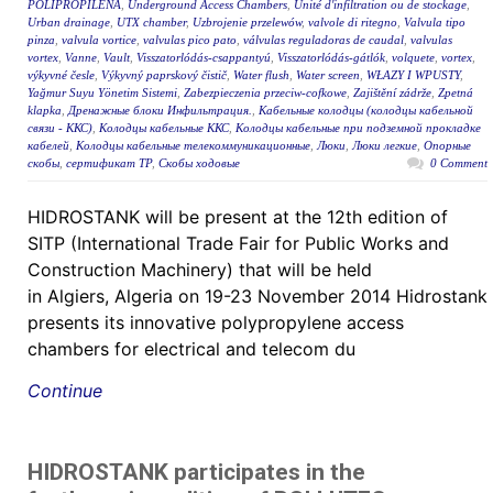
POLIPROPILENĂ
,
Underground Access Chambers
,
Unité d'infiltration ou de stockage
,
Urban drainage
,
UTX chamber
,
Uzbrojenie przelewów
,
valvole di ritegno
,
Valvula tipo
pinza
,
valvula vortice
,
valvulas pico pato
,
válvulas reguladoras de caudal
,
valvulas
vortex
,
Vanne
,
Vault
,
Visszatorlódás-csappantyú
,
Visszatorlódás-gátlók
,
volquete
,
vortex
,
výkyvné česle
,
Výkyvný paprskový čistič
,
Water flush
,
Water screen
,
WŁAZY I WPUSTY
,
Yağmur Suyu Yönetim Sistemi
,
Zabezpieczenia przeciw-cofkowe
,
Zajištění zádrže
,
Zpetná
klapka
,
Дренажные блоки Инфильтрация.
,
Кабельные колодцы (колодцы кабельной
связи - ККС)
,
Колодцы кабельные ККС
,
Колодцы кабельные при подземной прокладке
кабелей
,
Колодцы кабельные телекоммуникационные
,
Люки
,
Люки легкие
,
Опорные
скобы
,
сертификат ТР
,
Скобы ходовые
0 Comment
HIDROSTANK will be present at the 12th edition of
SITP (International Trade Fair for Public Works and
Construction Machinery) that will be held
in Algiers, Algeria on 19-23 November 2014 Hidrostank
presents its innovative polypropylene access
chambers for electrical and telecom du
Continue
HIDROSTANK participates in the