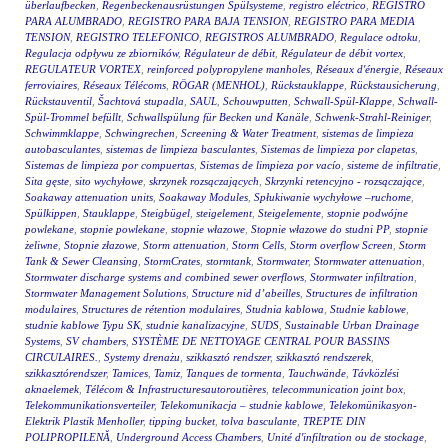
überlaufbecken
,
Regenbeckenausrüstungen Spülsysteme
,
registro eléctrico
,
REGISTRO
PARA ALUMBRADO
,
REGISTRO PARA BAJA TENSION
,
REGISTRO PARA MEDIA
TENSION
,
REGISTRO TELEFONICO
,
REGISTROS ALUMBRADO
,
Regulace odtoku
,
Regulacja odpływu ze zbiorników
,
Régulateur de débit
,
Régulateur de débit vortex
,
REGULATEUR VORTEX
,
reinforced polypropylene manholes
,
Réseaux d'énergie
,
Réseaux
ferroviaires
,
Réseaux Télécoms
,
RÖGAR (MENHOL)
,
Rückstauklappe
,
Rückstausicherung
,
Rückstauventil
,
Šachtová stupadla
,
SAUL
,
Schouwputten
,
Schwall-Spül-Klappe
,
Schwall-
Spül-Trommel befüllt
,
Schwallspülung für Becken und Kanäle
,
Schwenk-Strahl-Reiniger
,
Schwimmklappe
,
Schwingrechen
,
Screening & Water Treatment
,
sistemas de limpieza
autobasculantes
,
sistemas de limpieza basculantes
,
Sistemas de limpieza por clapetas
,
Sistemas de limpieza por compuertas
,
Sistemas de limpieza por vacío
,
sisteme de infiltratie
,
Sita gęste
,
sito wychyłowe
,
skrzynek rozsączających
,
Skrzynki retencyjno - rozsączające
,
Soakaway attenuation units
,
Soakaway Modules
,
Spłukiwanie wychyłowe –ruchome
,
Spülkippen
,
Stauklappe
,
Steigbügel
,
steigelement
,
Steigelemente
,
stopnie podwójne
powlekane
,
stopnie powlekane
,
stopnie włazowe
,
Stopnie włazowe do studni PP
,
stopnie
żeliwne
,
Stopnie złazowe
,
Storm attenuation
,
Storm Cells
,
Storm overflow Screen
,
Storm
Tank & Sewer Cleansing
,
StormCrates
,
stormtank
,
Stormwater
,
Stormwater attenuation
,
Stormwater discharge systems and combined sewer overflows
,
Stormwater infiltration
,
Stormwater Management Solutions
,
Structure nid d’abeilles
,
Structures de infiltration
modulaires
,
Structures de rétention modulaires
,
Studnia kablowa
,
Studnie kablowe
,
studnie kablowe Typu SK
,
studnie kanalizacyjne
,
SUDS
,
Sustainable Urban Drainage
Systems
,
SV chambers
,
SYSTÈME DE NETTOYAGE CENTRAL POUR BASSINS
CIRCULAIRES.
,
Systemy drenażu
,
szikkasztó rendszer
,
szikkasztó rendszerek
,
szikkasztórendszer
,
Tamices
,
Tamiz
,
Tanques de tormenta
,
Tauchwände
,
Távközlési
aknaelemek
,
Télécom & Infrastructuresautoroutières
,
telecommunication joint box
,
Telekommunikationsverteiler
,
Telekomunikacja – studnie kablowe
,
Telekomünikasyon-
Elektrik Plastik Menholler
,
tipping bucket
,
tolva basculante
,
TREPTE DIN
POLIPROPILENĂ
,
Underground Access Chambers
,
Unité d'infiltration ou de stockage
,