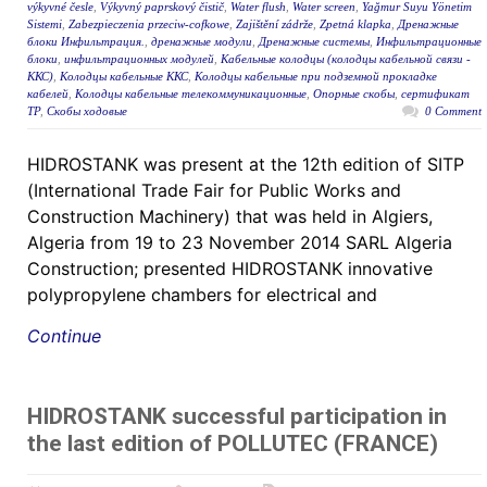
výkyvné česle
,
Výkyvný paprskový čistič
,
Water flush
,
Water screen
,
Yağmur Suyu Yönetim
Sistemi
,
Zabezpieczenia przeciw-cofkowe
,
Zajištění zádrže
,
Zpetná klapka
,
Дренажные
блоки Инфильтрация.
,
дренажные модули
,
Дренажные системы
,
Инфильтрационные
блоки
,
инфильтрационных модулей
,
Кабельные колодцы (колодцы кабельной связи -
ККС)
,
Колодцы кабельные ККС
,
Колодцы кабельные при подземной прокладке
кабелей
,
Колодцы кабельные телекоммуникационные
,
Опорные скобы
,
сертификат
ТР
,
Скобы ходовые
0 Comment
HIDROSTANK was present at the 12th edition of SITP
(International Trade Fair for Public Works and
Construction Machinery) that was held in Algiers,
Algeria from 19 to 23 November 2014 SARL Algeria
Construction; presented HIDROSTANK innovative
polypropylene chambers for electrical and
Continue
HIDROSTANK successful participation in
the last edition of POLLUTEC (FRANCE)