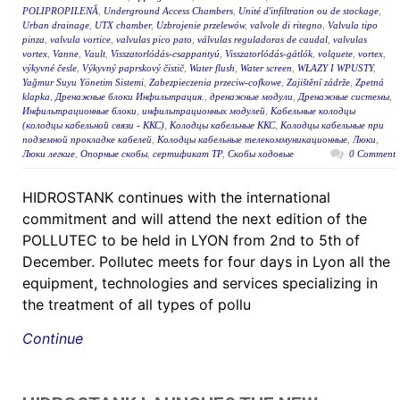
POLIPROPILENĂ
,
Underground Access Chambers
,
Unité d'infiltration ou de stockage
,
Urban drainage
,
UTX chamber
,
Uzbrojenie przelewów
,
valvole di ritegno
,
Valvula tipo
pinza
,
valvula vortice
,
valvulas pico pato
,
válvulas reguladoras de caudal
,
valvulas
vortex
,
Vanne
,
Vault
,
Visszatorlódás-csappantyú
,
Visszatorlódás-gátlók
,
volquete
,
vortex
,
výkyvné česle
,
Výkyvný paprskový čistič
,
Water flush
,
Water screen
,
WŁAZY I WPUSTY
,
Yağmur Suyu Yönetim Sistemi
,
Zabezpieczenia przeciw-cofkowe
,
Zajištění zádrže
,
Zpetná
klapka
,
Дренажные блоки Инфильтрация.
,
дренажные модули
,
Дренажные системы
,
Инфильтрационные блоки
,
инфильтрационных модулей
,
Кабельные колодцы
(колодцы кабельной связи - ККС)
,
Колодцы кабельные ККС
,
Колодцы кабельные при
подземной прокладке кабелей
,
Колодцы кабельные телекоммуникационные
,
Люки
,
Люки легкие
,
Опорные скобы
,
сертификат ТР
,
Скобы ходовые
0 Comment
HIDROSTANK continues with the international
commitment and will attend the next edition of the
POLLUTEC to be held in LYON from 2nd to 5th of
December. Pollutec meets for four days in Lyon all the
equipment, technologies and services specializing in
the treatment of all types of pollu
Continue