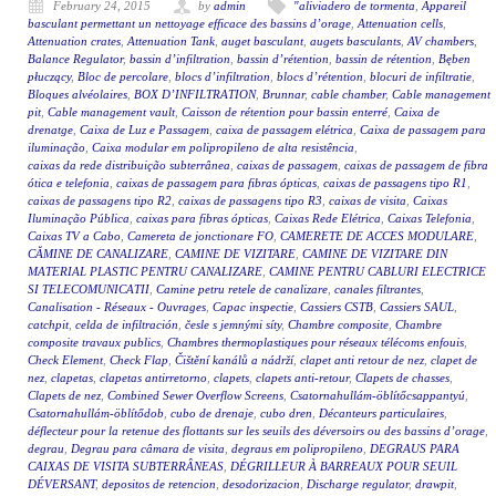
February 24, 2015
by
admin
"aliviadero de tormenta
,
Appareil
basculant permettant un nettoyage efficace des bassins d’orage
,
Attenuation cells
,
Attenuation crates
,
Attenuation Tank
,
auget basculant
,
augets basculants
,
AV chambers
,
Balance Regulator
,
bassin d’infiltration
,
bassin d’rétention
,
bassin de rétention
,
Bęben
płuczący
,
Bloc de percolare
,
blocs d’infiltration
,
blocs d’rétention
,
blocuri de infiltratie
,
Bloques alvéolaires
,
BOX D’INFILTRATION
,
Brunnar
,
cable chamber
,
Cable management
pit
,
Cable management vault
,
Caisson de rétention pour bassin enterré
,
Caixa de
drenatge
,
Caixa de Luz e Passagem
,
caixa de passagem elétrica
,
Caixa de passagem para
iluminação
,
Caixa modular em polipropileno de alta resistência
,
caixas da rede distribuição subterrânea
,
caixas de passagem
,
caixas de passagem de fibra
ótica e telefonia
,
caixas de passagem para fibras ópticas
,
caixas de passagens tipo R1
,
caixas de passagens tipo R2
,
caixas de passagens tipo R3
,
caixas de visita
,
Caixas
Iluminação Pública
,
caixas para fibras ópticas
,
Caixas Rede Elétrica
,
Caixas Telefonia
,
Caixas TV a Cabo
,
Camereta de jonctionare FO
,
CAMERETE DE ACCES MODULARE
,
CĂMINE DE CANALIZARE
,
CAMINE DE VIZITARE
,
CAMINE DE VIZITARE DIN
MATERIAL PLASTIC PENTRU CANALIZARE
,
CAMINE PENTRU CABLURI ELECTRICE
SI TELECOMUNICATII
,
Camine petru retele de canalizare
,
canales filtrantes
,
Canalisation - Réseaux - Ouvrages
,
Capac inspectie
,
Cassiers CSTB
,
Cassiers SAUL
,
catchpit
,
celda de infiltración
,
česle s jemnými síty
,
Chambre composite
,
Chambre
composite travaux publics
,
Chambres thermoplastiques pour réseaux télécoms enfouis
,
Check Element
,
Check Flap
,
Čištění kanálů a nádrží
,
clapet anti retour de nez
,
clapet de
nez
,
clapetas
,
clapetas antirretorno
,
clapets
,
clapets anti-retour
,
Clapets de chasses
,
Clapets de nez
,
Combined Sewer Overflow Screens
,
Csatornahullám-öblítőcsappantyú
,
Csatornahullám-öblítődob
,
cubo de drenaje
,
cubo dren
,
Décanteurs particulaires
,
déflecteur pour la retenue des flottants sur les seuils des déversoirs ou des bassins d’orage
,
degrau
,
Degrau para câmara de visita
,
degraus em polipropileno
,
DEGRAUS PARA
CAIXAS DE VISITA SUBTERRÂNEAS
,
DÉGRILLEUR À BARREAUX POUR SEUIL
DÉVERSANT
,
depositos de retencion
,
desodorizacion
,
Discharge regulator
,
drawpit
,