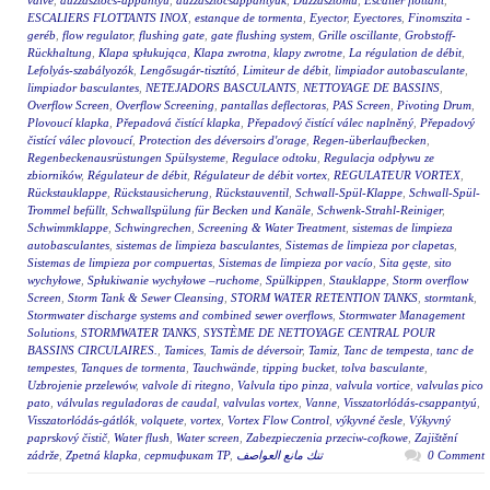
valve
,
duzzasztócs-appantyú
,
duzzasztócsappantyúk
,
Duzzasztómű
,
Escalier flottant
,
ESCALIERS FLOTTANTS INOX
,
estanque de tormenta
,
Eyector
,
Eyectores
,
Finomszita -
geréb
,
flow regulator
,
flushing gate
,
gate flushing system
,
Grille oscillante
,
Grobstoff-
Rückhaltung
,
Klapa spłukująca
,
Klapa zwrotna
,
klapy zwrotne
,
La régulation de débit
,
Lefolyás-szabályozók
,
Lengősugár-tisztító
,
Limiteur de débit
,
limpiador autobasculante
,
limpiador basculantes
,
NETEJADORS BASCULANTS
,
NETTOYAGE DE BASSINS
,
Overflow Screen
,
Overflow Screening
,
pantallas deflectoras
,
PAS Screen
,
Pivoting Drum
,
Plovoucí klapka
,
Přepadová čistící klapka
,
Přepadový čistící válec naplněný
,
Přepadový
čistící válec plovoucí
,
Protection des déversoirs d'orage
,
Regen-überlaufbecken
,
Regenbeckenausrüstungen Spülsysteme
,
Regulace odtoku
,
Regulacja odpływu ze
zbiorników
,
Régulateur de débit
,
Régulateur de débit vortex
,
REGULATEUR VORTEX
,
Rückstauklappe
,
Rückstausicherung
,
Rückstauventil
,
Schwall-Spül-Klappe
,
Schwall-Spül-
Trommel befüllt
,
Schwallspülung für Becken und Kanäle
,
Schwenk-Strahl-Reiniger
,
Schwimmklappe
,
Schwingrechen
,
Screening & Water Treatment
,
sistemas de limpieza
autobasculantes
,
sistemas de limpieza basculantes
,
Sistemas de limpieza por clapetas
,
Sistemas de limpieza por compuertas
,
Sistemas de limpieza por vacío
,
Sita gęste
,
sito
wychyłowe
,
Spłukiwanie wychyłowe –ruchome
,
Spülkippen
,
Stauklappe
,
Storm overflow
Screen
,
Storm Tank & Sewer Cleansing
,
STORM WATER RETENTION TANKS
,
stormtank
,
Stormwater discharge systems and combined sewer overflows
,
Stormwater Management
Solutions
,
STORMWATER TANKS
,
SYSTÈME DE NETTOYAGE CENTRAL POUR
BASSINS CIRCULAIRES.
,
Tamices
,
Tamis de déversoir
,
Tamiz
,
Tanc de tempesta
,
tanc de
tempestes
,
Tanques de tormenta
,
Tauchwände
,
tipping bucket
,
tolva basculante
,
Uzbrojenie przelewów
,
valvole di ritegno
,
Valvula tipo pinza
,
valvula vortice
,
valvulas pico
pato
,
válvulas reguladoras de caudal
,
valvulas vortex
,
Vanne
,
Visszatorlódás-csappantyú
,
Visszatorlódás-gátlók
,
volquete
,
vortex
,
Vortex Flow Control
,
výkyvné česle
,
Výkyvný
paprskový čistič
,
Water flush
,
Water screen
,
Zabezpieczenia przeciw-cofkowe
,
Zajištění
zádrže
,
Zpetná klapka
,
сертификат ТР
,
تنك مانع العواصف
0 Comment