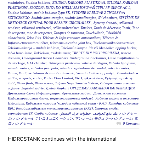
modulaires
,
Studnia kablowa
,
STUDNIA KABLOWA PLASTIKOWA
,
STUDNIA KABLOWA
PLASTIKOWA ZŁOŻONA DUŻA DO WIELU ZASTOSOWAŃ TYPU RF-SKPCV-AC-L
,
Studnie kablowe
,
studnie kablowe Typu SK
,
STUDNIE KABLOWE Z TWORZYWA
SZTUCZNEGO
,
Studnie kana|tzacyjne
,
studnie kanalizacyjne
,
SV chambers
,
SYSTÈME DE
NETTOYAGE CENTRAL POUR BASSINS CIRCULAIRES.
,
Systemy drenażu
,
szikkasztó
rendszer
,
szikkasztó rendszerek
,
szikkasztórendszer
,
Tamices
,
Tamis de déversoir
,
Tamiz
,
Tanc
de tempesta
,
tanc de tempestes
,
Tanques de tormenta
,
Tauchwände
,
Távközlési
aknaelemek
,
Telco Pits
,
Télécom & Infrastructures autoroutières
,
Télécom &
Infrastructuresautoroutières
,
telecommunication joint box
,
Telekommunikationsverteiler
,
Telekomunikacja – studnie kablowe
,
Telekomünikasyon Plastik Menholler
,
tipping bucket
,
tolva basculante
,
Trekkekum
,
trekkekummer
,
TREPTE DIN POLIPROPILENĂ
,
trincee
drenanti
,
Underground Access Chambers
,
Underground Enclosures
,
Unité d'infiltration ou
de stockage
,
UTX chamber
,
Uzbrojenie przelewów
,
valvole di ritegno
,
Valvula tipo pinza
,
valvula vortice
,
valvulas pico pato
,
válvulas reguladoras de caudal
,
valvulas vortex
,
Vanne
,
Vault
,
vertedouro de transbordamento
,
Visszatorlódás-csappantyú
,
Visszatorlódás-
gátlók
,
volquete
,
vortex
,
Vortex Flow Control
,
VRD
,
výkyvné česle
,
Výkyvný paprskový
čistič
,
Water flush
,
Water screen
,
Yağmur Suyu Yönetim Sistemi
,
Zabezpieczenia przeciw-
cofkowe
,
Zajištění zádrže
,
Zpetná klapka
,
ГОРОДСКАЯ КАБЕЛЬНАЯ КАНАЛИЗАЦИЯ
,
Дренажные блоки Инфильтрация.
,
дренажные модули
,
Дренажные системы
,
Инфильтрационные блоки
,
инфильтрационных модулей
,
Кабелни шахти и аксесоари
Hidrostank
,
Кабельные колодцы (колодцы кабельной связи - ККС)
,
Колодцы кабельные
ККС
,
Колодцы кабельные телекоммуникационные (ККТ)
,
Опорные скобы
,
сертификат ТР
,
Скобы ходовые
,
خطوات غرف التفتيش
,
تنك مانع العواصف
,
ハンドホー
ル
,
ハンドホール テレコミュニケーション
,
マンホール
,
モジュラーハンドホール
,
電
気 ハンドホール
0 Comment
HIDROSTANK continues with the international