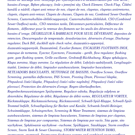
bassins d'orage
,
Bęben płuczący
,
česle s jemnými síty
,
Check Element
,
Check Flap
,
Čištění
kanálů a nádrží
,
clapet anti retour de nez
,
clapet de nez
,
clapetas
,
clapetas antirretorno
,
clapets
,
clapets anti-retour
,
Clapets de chasses
,
Clapets de nez
,
Combined Sewer Overflow
Screens
,
Csatornahullám-öblítőcsappantyú
,
Csatornahullám-öblítődob
,
CSO (Combined
Sewer Outflow) tanks.
,
CSO retention tanks
,
Décanteurs particulaires
,
Déflecteur de
flottants.
,
déflecteur pour la retenue des flottants sur les seuils des déversoirs ou des
bassins d’orage
,
DÉGRILLEUR À BARREAUX POUR SEUIL DÉVERSANT
,
depositos de
retencion
,
Descarregador de tempestade
,
desodorizacion
,
déversoirs d'orage
,
Discharge
regulator
,
Duck Bill
,
duckbill style check valve
,
duzzasztócs-appantyú
,
duzzasztócsappantyúk
,
Duzzasztómű
,
Escalier flottant
,
ESCALIERS FLOTTANTS INOX
,
estanque de tormenta
,
Eyector
,
Eyectores
,
Finomszita - geréb
,
flow regulator
,
flushing
gate
,
gate flushing system
,
Grille oscillante
,
Grobstoff-Rückhaltung
,
Klapa spłukująca
,
Klapa zwrotna
,
klapy zwrotne
,
La régulation de débit
,
Lefolyás-szabályozók
,
Lengősugár-
tisztító
,
Limiteur de débit
,
limpiador autobasculante
,
limpiador basculantes
,
NETEJADORS BASCULANTS
,
NETTOYAGE DE BASSINS
,
Overflow Screen
,
Overflow
Screening
,
pantallas deflectoras
,
PAS Screen
,
Pivoting Drum
,
Plovoucí klapka
,
Přepadová čistící klapka
,
Přepadový čistící válec naplněný
,
Přepadový čistící válec
plovoucí
,
Protection des déversoirs d'orage
,
Regen-überlaufbecken
,
Regenbeckenausrüstungen Spülsysteme
,
Regulace odtoku
,
Regulacja odpływu ze
zbiorników
,
Régulateur de débit
,
Régulateur de débit vortex
,
REGULATEUR VORTEX
,
Rückstauklappe
,
Rückstausicherung
,
Rückstauventil
,
Schwall-Spül-Klappe
,
Schwall-Spül-
Trommel befüllt
,
Schwallspülung für Becken und Kanäle
,
Schwenk-Strahl-Reiniger
,
Schwimmklappe
,
Schwingrechen
,
Screening & Water Treatment
,
sistemas de limpieza
autobasculantes
,
sistemas de limpieza basculantes
,
Sistemas de limpieza por clapetas
,
Sistemas de limpieza por compuertas
,
Sistemas de limpieza por vacío
,
Sita gęste
,
sito
wychyłowe
,
Spłukiwanie wychyłowe –ruchome
,
Spülkippen
,
Stauklappe
,
Storm overflow
Screen
,
Storm Tank & Sewer Cleansing
,
STORM WATER RETENTION TANKS
,
stormscreen
,
stormtank
,
Stormwater discharge systems and combined sewer overflows
,