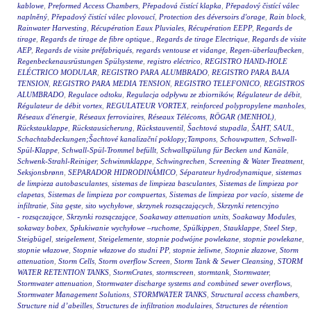
kablowe
,
Preformed Access Chambers
,
Přepadová čistící klapka
,
Přepadový čistící válec
naplněný
,
Přepadový čistící válec plovoucí
,
Protection des déversoirs d'orage
,
Rain block
,
Rainwater Harvesting
,
Récupération Eaux Pluviales
,
Récupération EEPP
,
Regards de
tirage
,
Regards de tirage de fibre optique.
,
Regards de tirage Electrique
,
Regards de visite
AEP
,
Regards de visite préfabriqués
,
regards ventouse et vidange
,
Regen-überlaufbecken
,
Regenbeckenausrüstungen Spülsysteme
,
registro eléctrico
,
REGISTRO HAND-HOLE
ELÉCTRICO MODULAR
,
REGISTRO PARA ALUMBRADO
,
REGISTRO PARA BAJA
TENSION
,
REGISTRO PARA MEDIA TENSION
,
REGISTRO TELEFONICO
,
REGISTROS
ALUMBRADO
,
Regulace odtoku
,
Regulacja odpływu ze zbiorników
,
Régulateur de débit
,
Régulateur de débit vortex
,
REGULATEUR VORTEX
,
reinforced polypropylene manholes
,
Réseaux d'énergie
,
Réseaux ferroviaires
,
Réseaux Télécoms
,
RÖGAR (MENHOL)
,
Rückstauklappe
,
Rückstausicherung
,
Rückstauventil
,
Šachtová stupadla
,
ŠAHT
,
SAUL
,
Schachtabdeckungen;Šachtové kanalizační poklopy;Tampons
,
Schouwputten
,
Schwall-
Spül-Klappe
,
Schwall-Spül-Trommel befüllt
,
Schwallspülung für Becken und Kanäle
,
Schwenk-Strahl-Reiniger
,
Schwimmklappe
,
Schwingrechen
,
Screening & Water Treatment
,
Seksjonsbrønn
,
SEPARADOR HIDRODINÁMICO
,
Séparateur hydrodynamique
,
sistemas
de limpieza autobasculantes
,
sistemas de limpieza basculantes
,
Sistemas de limpieza por
clapetas
,
Sistemas de limpieza por compuertas
,
Sistemas de limpieza por vacío
,
sisteme de
infiltratie
,
Sita gęste
,
sito wychyłowe
,
skrzynek rozsączających
,
Skrzynki retencyjno
- rozsączające
,
Skrzynki rozsączające
,
Soakaway attenuation units
,
Soakaway Modules
,
sokaway bobex
,
Spłukiwanie wychyłowe –ruchome
,
Spülkippen
,
Stauklappe
,
Steel Step
,
Steigbügel
,
steigelement
,
Steigelemente
,
stopnie podwójne powlekane
,
stopnie powlekane
,
stopnie włazowe
,
Stopnie włazowe do studni PP
,
stopnie żeliwne
,
Stopnie złazowe
,
Storm
attenuation
,
Storm Cells
,
Storm overflow Screen
,
Storm Tank & Sewer Cleansing
,
STORM
WATER RETENTION TANKS
,
StormCrates
,
stormscreen
,
stormtank
,
Stormwater
,
Stormwater attenuation
,
Stormwater discharge systems and combined sewer overflows
,
Stormwater Management Solutions
,
STORMWATER TANKS
,
Structural access chambers
,
Structure nid d’abeilles
,
Structures de infiltration modulaires
,
Structures de rétention