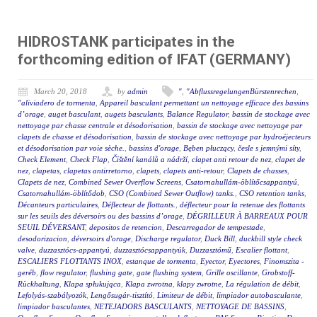
HIDROSTANK participates in the
forthcoming edition of IFAT (GERMANY)
March 20, 2018
by
admin
"
,
"AbflussregelungenBürstenrechen
,
"aliviadero de tormenta
,
Appareil basculant permettant un nettoyage efficace des bassins
d’orage
,
auget basculant
,
augets basculants
,
Balance Regulator
,
bassin de stockage avec
nettoyage par chasse centrale et désodorisation
,
bassin de stockage avec nettoyage par
clapets de chasse et désodorisation
,
bassin de stockage avec nettoyage par hydroéjecteurs
et désodorisation par voie sèche.
,
bassins d'orage
,
Bęben płuczący
,
česle s jemnými síty
,
Check Element
,
Check Flap
,
Čištění kanálů a nádrží
,
clapet anti retour de nez
,
clapet de
nez
,
clapetas
,
clapetas antirretorno
,
clapets
,
clapets anti-retour
,
Clapets de chasses
,
Clapets de nez
,
Combined Sewer Overflow Screens
,
Csatornahullám-öblítőcsappantyú
,
Csatornahullám-öblítődob
,
CSO (Combined Sewer Outflow) tanks.
,
CSO retention tanks
,
Décanteurs particulaires
,
Déflecteur de flottants.
,
déflecteur pour la retenue des flottants
sur les seuils des déversoirs ou des bassins d’orage
,
DÉGRILLEUR À BARREAUX POUR
SEUIL DÉVERSANT
,
depositos de retencion
,
Descarregador de tempestade
,
desodorizacion
,
déversoirs d'orage
,
Discharge regulator
,
Duck Bill
,
duckbill style check
valve
,
duzzasztócs-appantyú
,
duzzasztócsappantyúk
,
Duzzasztómű
,
Escalier flottant
,
ESCALIERS FLOTTANTS INOX
,
estanque de tormenta
,
Eyector
,
Eyectores
,
Finomszita -
geréb
,
flow regulator
,
flushing gate
,
gate flushing system
,
Grille oscillante
,
Grobstoff-
Rückhaltung
,
Klapa spłukująca
,
Klapa zwrotna
,
klapy zwrotne
,
La régulation de débit
,
Lefolyás-szabályozók
,
Lengősugár-tisztító
,
Limiteur de débit
,
limpiador autobasculante
,
limpiador basculantes
,
NETEJADORS BASCULANTS
,
NETTOYAGE DE BASSINS
,