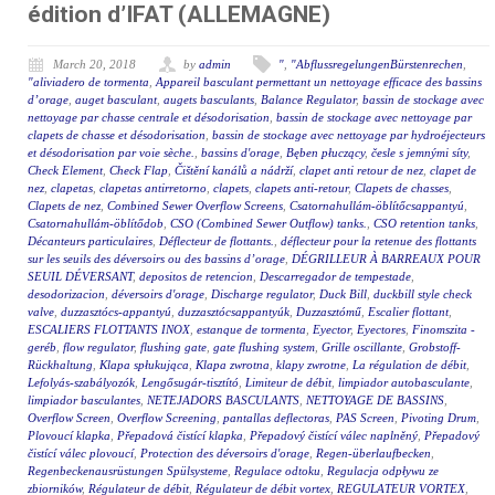
édition d’IFAT (ALLEMAGNE)
March 20, 2018
by
admin
"
,
"AbflussregelungenBürstenrechen
,
"aliviadero de tormenta
,
Appareil basculant permettant un nettoyage efficace des bassins
d’orage
,
auget basculant
,
augets basculants
,
Balance Regulator
,
bassin de stockage avec
nettoyage par chasse centrale et désodorisation
,
bassin de stockage avec nettoyage par
clapets de chasse et désodorisation
,
bassin de stockage avec nettoyage par hydroéjecteurs
et désodorisation par voie sèche.
,
bassins d'orage
,
Bęben płuczący
,
česle s jemnými síty
,
Check Element
,
Check Flap
,
Čištění kanálů a nádrží
,
clapet anti retour de nez
,
clapet de
nez
,
clapetas
,
clapetas antirretorno
,
clapets
,
clapets anti-retour
,
Clapets de chasses
,
Clapets de nez
,
Combined Sewer Overflow Screens
,
Csatornahullám-öblítőcsappantyú
,
Csatornahullám-öblítődob
,
CSO (Combined Sewer Outflow) tanks.
,
CSO retention tanks
,
Décanteurs particulaires
,
Déflecteur de flottants.
,
déflecteur pour la retenue des flottants
sur les seuils des déversoirs ou des bassins d’orage
,
DÉGRILLEUR À BARREAUX POUR
SEUIL DÉVERSANT
,
depositos de retencion
,
Descarregador de tempestade
,
desodorizacion
,
déversoirs d'orage
,
Discharge regulator
,
Duck Bill
,
duckbill style check
valve
,
duzzasztócs-appantyú
,
duzzasztócsappantyúk
,
Duzzasztómű
,
Escalier flottant
,
ESCALIERS FLOTTANTS INOX
,
estanque de tormenta
,
Eyector
,
Eyectores
,
Finomszita -
geréb
,
flow regulator
,
flushing gate
,
gate flushing system
,
Grille oscillante
,
Grobstoff-
Rückhaltung
,
Klapa spłukująca
,
Klapa zwrotna
,
klapy zwrotne
,
La régulation de débit
,
Lefolyás-szabályozók
,
Lengősugár-tisztító
,
Limiteur de débit
,
limpiador autobasculante
,
limpiador basculantes
,
NETEJADORS BASCULANTS
,
NETTOYAGE DE BASSINS
,
Overflow Screen
,
Overflow Screening
,
pantallas deflectoras
,
PAS Screen
,
Pivoting Drum
,
Plovoucí klapka
,
Přepadová čistící klapka
,
Přepadový čistící válec naplněný
,
Přepadový
čistící válec plovoucí
,
Protection des déversoirs d'orage
,
Regen-überlaufbecken
,
Regenbeckenausrüstungen Spülsysteme
,
Regulace odtoku
,
Regulacja odpływu ze
zbiorników
,
Régulateur de débit
,
Régulateur de débit vortex
,
REGULATEUR VORTEX
,