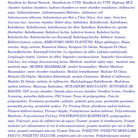
Handhole for Buried Network.
,
Handhole for FTTH
,
Handhole for FTTP
,
Highway MCX
chamber
,
hydrant chambers
,
hydrant chambers or meter chamber installation
,
Infiltracinė
talpa
,
Infiltratiekratten
,
infiltratiesysteem Hidrobox
,
infiltration cell
,
Infrastructures télécoms
,
Infrastrutture per Reti a Fibra Ottica
,
Iron steps
,
Joint box
,
Junction box
,
Junction chamber
,
Kábel akna
,
kábelakna
,
Kabelbronde
,
Kabelbrønn
,
Kabelbrunn
,
Kabelbrunnar
,
kabelbrunnar för fiber
,
Kabelkum
,
Kabelkum for optiske
fiberkabler
,
Kabelkummer
,
Kabelová šachta
,
kabelové komory
,
Kabelové šachty
,
Kabelschächte
,
Kabelschächte aus Kunststoff
,
Kabelzugschächte
,
Káblová komora
,
Káblové komory z plastu
,
KABLOVSKO OKNO PLASTIČNO
,
Klapa spłukująca
,
Klapa
zwrotna
,
klapy zwrotne
,
Komorové Zekany
,
Kompozit Ek Odalar
,
Kompozit Ek Odası
,
Kunstoffschächte
,
Kunststoff-Schächte
,
La régulation de débit
,
Lefolyás-szabályozók
,
Lengősugár-tisztító
,
Limiteur de débit
,
limpiador autobasculante
,
limpiador basculantes
,
Link box
,
low voltage disconnecting boxes
,
Manhole
,
manhole safety steps.
,
manhole step
,
manhole steps
,
MENHOL BASAMAKLAR
,
menhol basamakları
,
Menhol Merdiven
Basamakları
,
meter chamber installation
,
Modula brøndkammer
,
Modular Ek Odası
,
Modular-Ek-Odalar
,
Moduláris Kábelaknák
,
module d'rétention
,
Module d’infiltration
,
Modüler Ek Odalar
,
módulo de infiltración
,
Modulopbygget Kabelbronde
,
Modułowa
studnia kablowa
,
Muanyag Tiztitoakna
,
NETEJADORS BASCULANTS
,
NETTOYAGE DE
BASSINS
,
OSP access chamber
,
Outside plant access chamber
,
Overflow Screen
,
Overflow
Screening
,
pantallas deflectoras
,
PAS Screen
,
Pasos de polipropileno
,
Pate de
polipropileno
,
Pavimento permeable
,
peldaño
,
peldaño para pozo
,
permeable pavement
,
permeable paving
,
permeable surface
,
Pit
,
Pivoting Drum
,
plastikowe studnie kablowe
,
Plastové káblové komory
,
Plovoucí klapka
,
Polietylenowe studnie kablowe
,
Polycarbonate
Manholes
,
Polycarbonate Pull box
,
POLYPROPYLEEN KLIMTREDEN
,
polypropylene
steps
,
Polyvault
,
pozo-de-infiltracion-de-aguas
,
Pozzetti
,
pozzetti di distribuzione
,
Pozzetti
modulari per infrastrutture di reti di telecomunicazioni
,
pozzetti modulari per reti in fibra
ottica
,
pozzetti omologati telecom
,
Pozzetti Telecom
,
POZZETTO
,
POZZETTO MODULARE
PER F.O
,
POZZETTO TELECOM
,
prefabricados de concreto
,
Prefabrykowane studnie