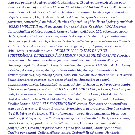
pour eau potable
,
chambres préfabriquées telecom
,
Chambres thermoplastiques pour
réseaux télécoms enfouis
,
Check Element
,
Check Flap
,
Čištění kanálů a nádrží
,
clapet anti
retour de nez
,
clapet de nez
,
clapetas
,
clapetas antirretorno
,
clapets
,
clapets anti-retour
,
Clapets de chasses
,
Clapets de nez
,
Combined Sewer Overflow Screens
,
concrete
pavements
,
couvercles;Aknafedelek;Hatches ;Coperchi in ghisa;Rama i pokrywy studzienki
;WŁAZY I WPUSTY;Люки;Люки легкие;Brunnslock;Baca Kapakları; RÖGAR;covers
,
Csatornahullám-öblítőcsappantyú
,
Csatornahullám-öblítődob
,
CSO (Combined Sewer
Outflow) tanks.
,
CSO retention tanks
,
cubo de drenaje
,
cubo dren
,
Dagvattenkassetter
,
Décanteurs particulaires
,
Déflecteur de flottants.
,
déflecteur pour la retenue des flottants
sur les seuils des déversoirs ou des bassins d’orage
,
degrau
,
Degrau para câmara de
visita
,
degraus em polipropileno
,
DEGRAUS PARA CAIXAS DE VISITA
SUBTERRÂNEAS
,
DÉGRILLEUR À BARREAUX POUR SEUIL DÉVERSANT
,
depositos
de retencion
,
Descarregador de tempestade
,
desodorizacion
,
déversoirs d'orage
,
Discharge regulator
,
drawpit
,
Drawpit Chambers
,
dren francés
,
DRENAJ ŞAFTI
,
Drenaj
sistemleri
,
drenaje francés
,
drenaje urbano sostenible
,
drenajeurbanosostenible
,
drenazhnye moduli
,
Dry Paving System
,
Duck Bill
,
duckbill style check valve
,
Duct Access
Boxes
,
duct access chamber
,
duct access chambers
,
duzzasztócs-appantyú
,
duzzasztócsappantyúk
,
Duzzasztómű
,
easypit
,
echelon
,
Échelon en polypropylène courbe
,
Échelon en polypropylène droit
,
ECHELON POLYPROPYLENE
,
echelons
,
Échelons pour
puits
,
Eco-cunetas antivuelco en carreteras
,
Ek Odalari
,
Ek Odasi
,
Elektrik Bacaları
,
elektrik menhol
,
Elektrik Plastik Menholler
,
EN13101
,
Energetyka – studnie kablowe
,
Escalier flottant
,
ESCALIERS FLOTTANTS INOX
,
escalin
,
Escalones de polipropileno
,
estanque de tormenta
,
Eyector
,
Eyectores
,
ferroviaires et autoroutières
,
fibre à la maison
(FTTH)
,
Fibre to the Home (FTTH)
,
Finomszita - geréb
,
flood attenuation block
,
flow
regulator
,
flushing gate
,
gate flushing system
,
geocells
,
Geocellular Tank
,
geoestructura
,
Grade Level Boxes
,
gradini
,
Gradini alla marinara
,
Gradini in acciaio rivestiti in
polipropilene
,
Gradini per parete curva e piana per l'edilizia
,
Gradini per pozzetti
,
Gradino per pozzetti
,
Grille oscillante
,
grilles
,
Grobstoff-Rückhaltung
,
Handhole
,