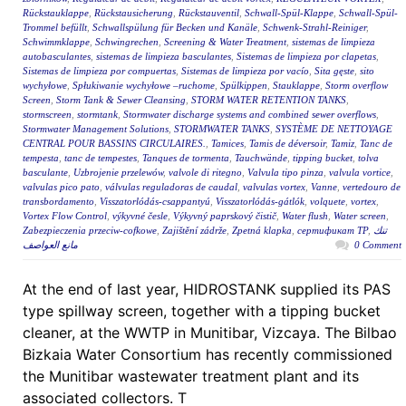
Rückstauklappe
,
Rückstausicherung
,
Rückstauventil
,
Schwall-Spül-Klappe
,
Schwall-Spül-
Trommel befüllt
,
Schwallspülung für Becken und Kanäle
,
Schwenk-Strahl-Reiniger
,
Schwimmklappe
,
Schwingrechen
,
Screening & Water Treatment
,
sistemas de limpieza
autobasculantes
,
sistemas de limpieza basculantes
,
Sistemas de limpieza por clapetas
,
Sistemas de limpieza por compuertas
,
Sistemas de limpieza por vacío
,
Sita gęste
,
sito
wychyłowe
,
Spłukiwanie wychyłowe –ruchome
,
Spülkippen
,
Stauklappe
,
Storm overflow
Screen
,
Storm Tank & Sewer Cleansing
,
STORM WATER RETENTION TANKS
,
stormscreen
,
stormtank
,
Stormwater discharge systems and combined sewer overflows
,
Stormwater Management Solutions
,
STORMWATER TANKS
,
SYSTÈME DE NETTOYAGE
CENTRAL POUR BASSINS CIRCULAIRES.
,
Tamices
,
Tamis de déversoir
,
Tamiz
,
Tanc de
tempesta
,
tanc de tempestes
,
Tanques de tormenta
,
Tauchwände
,
tipping bucket
,
tolva
basculante
,
Uzbrojenie przelewów
,
valvole di ritegno
,
Valvula tipo pinza
,
valvula vortice
,
valvulas pico pato
,
válvulas reguladoras de caudal
,
valvulas vortex
,
Vanne
,
vertedouro de
transbordamento
,
Visszatorlódás-csappantyú
,
Visszatorlódás-gátlók
,
volquete
,
vortex
,
Vortex Flow Control
,
výkyvné česle
,
Výkyvný paprskový čistič
,
Water flush
,
Water screen
,
Zabezpieczenia przeciw-cofkowe
,
Zajištění zádrže
,
Zpetná klapka
,
сертификат ТР
,
تنك
مانع العواصف
0 Comment
At the end of last year, HIDROSTANK supplied its PAS
type spillway screen, together with a tipping bucket
cleaner, at the WWTP in Munitibar, Vizcaya. The Bilbao
Bizkaia Water Consortium has recently commissioned
the Munitibar wastewater treatment plant and its
associated collectors. T