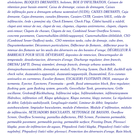
alvéolaires
,
BLOQUES DRENANTES
,
bolones
,
BOX D’INFILTRATION
,
Caisson de
rétention pour bassin enterré
,
Caixa de drenatge
,
caixas de drenagem
,
Caixas
de infiltração para a drenagem urbana sustentável (SUDS)
,
CAIXES DRENANTS
,
Caja
drenante
,
Cajas drenantes
,
canales filtrantes
,
Cassiers CSTB
,
Cassiers SAUL
,
celda de
infiltración
,
česle s jemnými síty
,
Check Element
,
Check Flap
,
Čištění kanálů a nádrží
,
clapet anti retour de nez
,
clapet de nez
,
clapetas
,
clapetas antirretorno
,
clapets
,
clapets
anti-retour
,
Clapets de chasses
,
Clapets de nez
,
Combined Sewer Overflow Screens
,
concrete pavements
,
Csatornahullám-öblítőcsappantyú
,
Csatornahullám-öblítődob
,
CSO
(Combined Sewer Outflow) tanks.
,
CSO retention tanks
,
cubo de drenaje
,
cubo dren
,
Dagvattenkassetter
,
Décanteurs particulaires
,
Déflecteur de flottants.
,
déflecteur pour la
retenue des flottants sur les seuils des déversoirs ou des bassins d’orage
,
DÉGRILLEUR À
BARREAUX POUR SEUIL DÉVERSANT
,
depositos de retencion
,
Descarregador de
tempestade
,
desodorizacion
,
déversoirs d'orage
,
Discharge regulator
,
dren francés
,
DRENAJ ŞAFTI
,
Drenaj sistemleri
,
drenaje francés
,
drenaje urbano sostenible
,
drenajeurbanosostenible
,
drenazhnye moduli
,
Dry Paving System
,
Duck Bill
,
duckbill style
check valve
,
duzzasztócs-appantyú
,
duzzasztócsappantyúk
,
Duzzasztómű
,
Eco-cunetas
antivuelco en carreteras
,
Escalier flottant
,
ESCALIERS FLOTTANTS INOX
,
estanque de
tormenta
,
Eyector
,
Eyectores
,
Finomszita - geréb
,
flood attenuation block
,
flow regulator
,
flushing gate
,
gate flushing system
,
geocells
,
Geocellular Tank
,
geoestructura
,
Grille
oscillante
,
Grobstoff-Rückhaltung
,
Infiltracinė talpa
,
Infiltratiekratten
,
infiltratiesysteem
Hidrobox
,
infiltration cell
,
Klapa spłukująca
,
Klapa zwrotna
,
klapy zwrotne
,
La régulation
de débit
,
Lefolyás-szabályozók
,
Lengősugár-tisztító
,
Limiteur de débit
,
limpiador
autobasculante
,
limpiador basculantes
,
module d'rétention
,
Module d’infiltration
,
módulo
de infiltración
,
NETEJADORS BASCULANTS
,
NETTOYAGE DE BASSINS
,
Overflow
Screen
,
Overflow Screening
,
pantallas deflectoras
,
PAS Screen
,
Pavimento permeable
,
permeable pavement
,
permeable paving
,
permeable surface
,
Pivoting Drum
,
Plovoucí
klapka
,
pozo-de-infiltracion-de-aguas
,
Přepadová čistící klapka
,
Přepadový čistící válec
naplněný
,
Přepadový čistící válec plovoucí
,
Protection des déversoirs d'orage
,
Rain block
,