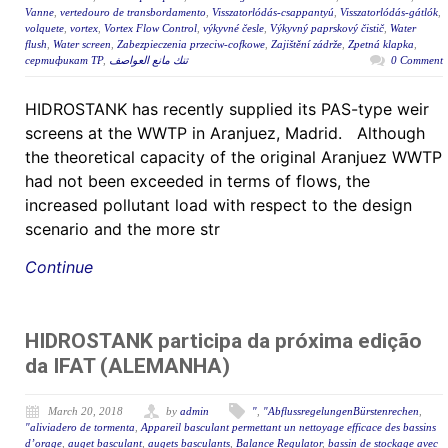
Vanne
,
vertedouro de transbordamento
,
Visszatorlódás-csappantyú
,
Visszatorlódás-gátlók
,
volquete
,
vortex
,
Vortex Flow Control
,
výkyvné česle
,
Výkyvný paprskový čistič
,
Water
flush
,
Water screen
,
Zabezpieczenia przeciw-cofkowe
,
Zajištění zádrže
,
Zpetná klapka
,
сертификат ТР
,
تنك مانع العواصف
0 Comment
HIDROSTANK has recently supplied its PAS-type weir
screens at the WWTP in Aranjuez, Madrid. Although
the theoretical capacity of the original Aranjuez WWTP
had not been exceeded in terms of flows, the
increased pollutant load with respect to the design
scenario and the more str
Continue
HIDROSTANK participa da próxima edição
da IFAT (ALEMANHA)
March 20, 2018
by
admin
"
,
"AbflussregelungenBürstenrechen
,
"aliviadero de tormenta
,
Appareil basculant permettant un nettoyage efficace des bassins
d’orage
,
auget basculant
,
augets basculants
,
Balance Regulator
,
bassin de stockage avec