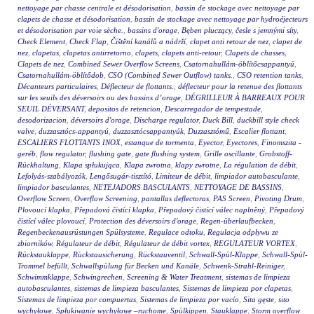
nettoyage par chasse centrale et désodorisation
,
bassin de stockage avec nettoyage par
clapets de chasse et désodorisation
,
bassin de stockage avec nettoyage par hydroéjecteurs
et désodorisation par voie sèche.
,
bassins d'orage
,
Bęben płuczący
,
česle s jemnými síty
,
Check Element
,
Check Flap
,
Čištění kanálů a nádrží
,
clapet anti retour de nez
,
clapet de
nez
,
clapetas
,
clapetas antirretorno
,
clapets
,
clapets anti-retour
,
Clapets de chasses
,
Clapets de nez
,
Combined Sewer Overflow Screens
,
Csatornahullám-öblítőcsappantyú
,
Csatornahullám-öblítődob
,
CSO (Combined Sewer Outflow) tanks.
,
CSO retention tanks
,
Décanteurs particulaires
,
Déflecteur de flottants.
,
déflecteur pour la retenue des flottants
sur les seuils des déversoirs ou des bassins d’orage
,
DÉGRILLEUR À BARREAUX POUR
SEUIL DÉVERSANT
,
depositos de retencion
,
Descarregador de tempestade
,
desodorizacion
,
déversoirs d'orage
,
Discharge regulator
,
Duck Bill
,
duckbill style check
valve
,
duzzasztócs-appantyú
,
duzzasztócsappantyúk
,
Duzzasztómű
,
Escalier flottant
,
ESCALIERS FLOTTANTS INOX
,
estanque de tormenta
,
Eyector
,
Eyectores
,
Finomszita -
geréb
,
flow regulator
,
flushing gate
,
gate flushing system
,
Grille oscillante
,
Grobstoff-
Rückhaltung
,
Klapa spłukująca
,
Klapa zwrotna
,
klapy zwrotne
,
La régulation de débit
,
Lefolyás-szabályozók
,
Lengősugár-tisztító
,
Limiteur de débit
,
limpiador autobasculante
,
limpiador basculantes
,
NETEJADORS BASCULANTS
,
NETTOYAGE DE BASSINS
,
Overflow Screen
,
Overflow Screening
,
pantallas deflectoras
,
PAS Screen
,
Pivoting Drum
,
Plovoucí klapka
,
Přepadová čistící klapka
,
Přepadový čistící válec naplněný
,
Přepadový
čistící válec plovoucí
,
Protection des déversoirs d'orage
,
Regen-überlaufbecken
,
Regenbeckenausrüstungen Spülsysteme
,
Regulace odtoku
,
Regulacja odpływu ze
zbiorników
,
Régulateur de débit
,
Régulateur de débit vortex
,
REGULATEUR VORTEX
,
Rückstauklappe
,
Rückstausicherung
,
Rückstauventil
,
Schwall-Spül-Klappe
,
Schwall-Spül-
Trommel befüllt
,
Schwallspülung für Becken und Kanäle
,
Schwenk-Strahl-Reiniger
,
Schwimmklappe
,
Schwingrechen
,
Screening & Water Treatment
,
sistemas de limpieza
autobasculantes
,
sistemas de limpieza basculantes
,
Sistemas de limpieza por clapetas
,
Sistemas de limpieza por compuertas
,
Sistemas de limpieza por vacío
,
Sita gęste
,
sito
wychyłowe
,
Spłukiwanie wychyłowe –ruchome
,
Spülkippen
,
Stauklappe
,
Storm overflow