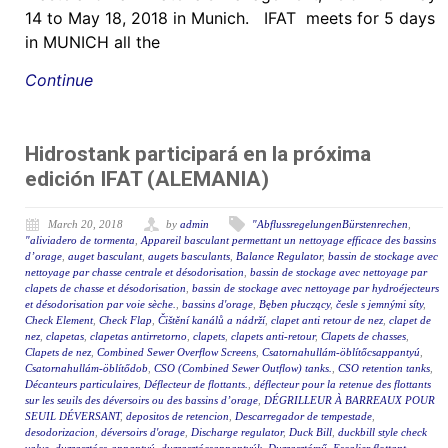
14 to May 18, 2018 in Munich. IFAT meets for 5 days
in MUNICH all the
Continue
Hidrostank participará en la próxima
edición IFAT (ALEMANIA)
March 20, 2018
by
admin
"AbflussregelungenBürstenrechen
,
"aliviadero de tormenta
,
Appareil basculant permettant un nettoyage efficace des bassins
d’orage
,
auget basculant
,
augets basculants
,
Balance Regulator
,
bassin de stockage avec
nettoyage par chasse centrale et désodorisation
,
bassin de stockage avec nettoyage par
clapets de chasse et désodorisation
,
bassin de stockage avec nettoyage par hydroéjecteurs
et désodorisation par voie sèche.
,
bassins d'orage
,
Bęben płuczący
,
česle s jemnými síty
,
Check Element
,
Check Flap
,
Čištění kanálů a nádrží
,
clapet anti retour de nez
,
clapet de
nez
,
clapetas
,
clapetas antirretorno
,
clapets
,
clapets anti-retour
,
Clapets de chasses
,
Clapets de nez
,
Combined Sewer Overflow Screens
,
Csatornahullám-öblítőcsappantyú
,
Csatornahullám-öblítődob
,
CSO (Combined Sewer Outflow) tanks.
,
CSO retention tanks
,
Décanteurs particulaires
,
Déflecteur de flottants.
,
déflecteur pour la retenue des flottants
sur les seuils des déversoirs ou des bassins d’orage
,
DÉGRILLEUR À BARREAUX POUR
SEUIL DÉVERSANT
,
depositos de retencion
,
Descarregador de tempestade
,
desodorizacion
,
déversoirs d'orage
,
Discharge regulator
,
Duck Bill
,
duckbill style check