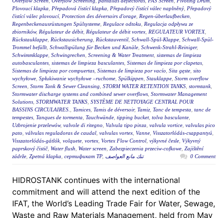
Overflow Screen
,
Overflow Screening
,
pantallas deflectoras
,
PAS Screen
,
Pivoting Drum
,
Plovoucí klapka
,
Přepadová čistící klapka
,
Přepadový čistící válec naplněný
,
Přepadový
čistící válec plovoucí
,
Protection des déversoirs d'orage
,
Regen-überlaufbecken
,
Regenbeckenausrüstungen Spülsysteme
,
Regulace odtoku
,
Regulacja odpływu ze
zbiorników
,
Régulateur de débit
,
Régulateur de débit vortex
,
REGULATEUR VORTEX
,
Rückstauklappe
,
Rückstausicherung
,
Rückstauventil
,
Schwall-Spül-Klappe
,
Schwall-Spül-
Trommel befüllt
,
Schwallspülung für Becken und Kanäle
,
Schwenk-Strahl-Reiniger
,
Schwimmklappe
,
Schwingrechen
,
Screening & Water Treatment
,
sistemas de limpieza
autobasculantes
,
sistemas de limpieza basculantes
,
Sistemas de limpieza por clapetas
,
Sistemas de limpieza por compuertas
,
Sistemas de limpieza por vacío
,
Sita gęste
,
sito
wychyłowe
,
Spłukiwanie wychyłowe –ruchome
,
Spülkippen
,
Stauklappe
,
Storm overflow
Screen
,
Storm Tank & Sewer Cleansing
,
STORM WATER RETENTION TANKS
,
stormtank
,
Stormwater discharge systems and combined sewer overflows
,
Stormwater Management
Solutions
,
STORMWATER TANKS
,
SYSTÈME DE NETTOYAGE CENTRAL POUR
BASSINS CIRCULAIRES.
,
Tamices
,
Tamis de déversoir
,
Tamiz
,
Tanc de tempesta
,
tanc de
tempestes
,
Tanques de tormenta
,
Tauchwände
,
tipping bucket
,
tolva basculante
,
Uzbrojenie przelewów
,
valvole di ritegno
,
Valvula tipo pinza
,
valvula vortice
,
valvulas pico
pato
,
válvulas reguladoras de caudal
,
valvulas vortex
,
Vanne
,
Visszatorlódás-csappantyú
,
Visszatorlódás-gátlók
,
volquete
,
vortex
,
Vortex Flow Control
,
výkyvné česle
,
Výkyvný
paprskový čistič
,
Water flush
,
Water screen
,
Zabezpieczenia przeciw-cofkowe
,
Zajištění
zádrže
,
Zpetná klapka
,
сертификат ТР
,
تنك مانع العواصف
0 Comment
HIDROSTANK continues with the international
commitment and will attend the next edition of the
IFAT, the World’s Leading Trade Fair for Water, Sewage,
Waste and Raw Materials Management, held from May