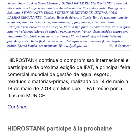
Screen
,
Storm Tank & Sewer Cleansing
,
STORM WATER RETENTION TANKS
,
stormtank
,
Stormwater discharge systems and combined sewer overflows
,
Stormwater Management
Solutions
,
STORMWATER TANKS
,
SYSTÈME DE NETTOYAGE CENTRAL POUR
BASSINS CIRCULAIRES.
,
Tamices
,
Tamis de déversoir
,
Tamiz
,
Tanc de tempesta
,
tanc de
tempestes
,
Tanques de tormenta
,
Tauchwände
,
tipping bucket
,
tolva basculante
,
Uzbrojenie przelewów
,
valvole di ritegno
,
Valvula tipo pinza
,
valvula vortice
,
valvulas pico
pato
,
válvulas reguladoras de caudal
,
valvulas vortex
,
Vanne
,
Visszatorlódás-csappantyú
,
Visszatorlódás-gátlók
,
volquete
,
vortex
,
Vortex Flow Control
,
výkyvné česle
,
Výkyvný
paprskový čistič
,
Water flush
,
Water screen
,
Zabezpieczenia przeciw-cofkowe
,
Zajištění
zádrže
,
Zpetná klapka
,
сертификат ТР
,
تنك مانع العواصف
0 Comment
HIDROSTANK continua o compromisso internacional e
participará da próxima edição da IFAT, a principal feira
comercial mundial de gestão de água, esgoto,
resíduos e matérias-primas, realizada de 14 de maio a
18 de maio de 2018 em Munique. IFAT reúne por 5
dias em MUNICH
Continue
HIDROSTANK participe à la prochaine