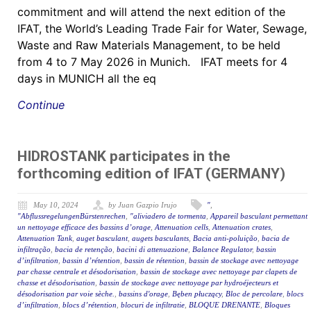
commitment and will attend the next edition of the
IFAT, the World’s Leading Trade Fair for Water, Sewage,
Waste and Raw Materials Management, to be held
from 4 to 7 May 2026 in Munich. IFAT meets for 4
days in MUNICH all the eq
Continue
HIDROSTANK participates in the
forthcoming edition of IFAT (GERMANY)
May 10, 2024
by Juan Gazpio Irujo
"
,
"AbflussregelungenBürstenrechen
,
"aliviadero de tormenta
,
Appareil basculant permettant
un nettoyage efficace des bassins d’orage
,
Attenuation cells
,
Attenuation crates
,
Attenuation Tank
,
auget basculant
,
augets basculants
,
Bacia anti-poluição
,
bacia de
infiltração
,
bacia de retenção
,
bacini di attenuazione
,
Balance Regulator
,
bassin
d’infiltration
,
bassin d’rétention
,
bassin de rétention
,
bassin de stockage avec nettoyage
par chasse centrale et désodorisation
,
bassin de stockage avec nettoyage par clapets de
chasse et désodorisation
,
bassin de stockage avec nettoyage par hydroéjecteurs et
désodorisation par voie sèche.
,
bassins d'orage
,
Bęben płuczący
,
Bloc de percolare
,
blocs
d’infiltration
,
blocs d’rétention
,
blocuri de infiltratie
,
BLOQUE DRENANTE
,
Bloques