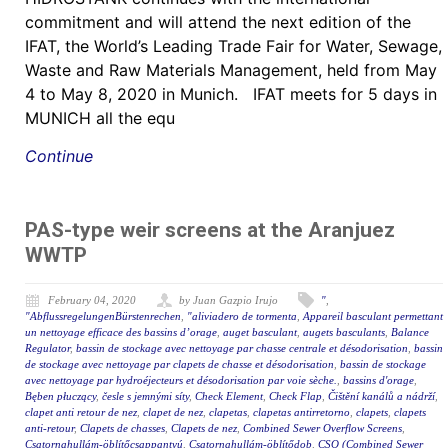
commitment and will attend the next edition of the
IFAT, the World’s Leading Trade Fair for Water, Sewage,
Waste and Raw Materials Management, held from May
4 to May 8, 2020 in Munich. IFAT meets for 5 days in
MUNICH all the equ
Continue
PAS-type weir screens at the Aranjuez
WWTP
February 04, 2020
by Juan Gazpio Irujo
"
,
"AbflussregelungenBürstenrechen
,
"aliviadero de tormenta
,
Appareil basculant permettant
un nettoyage efficace des bassins d’orage
,
auget basculant
,
augets basculants
,
Balance
Regulator
,
bassin de stockage avec nettoyage par chasse centrale et désodorisation
,
bassin
de stockage avec nettoyage par clapets de chasse et désodorisation
,
bassin de stockage
avec nettoyage par hydroéjecteurs et désodorisation par voie sèche.
,
bassins d'orage
,
Bęben płuczący
,
česle s jemnými síty
,
Check Element
,
Check Flap
,
Čištění kanálů a nádrží
,
clapet anti retour de nez
,
clapet de nez
,
clapetas
,
clapetas antirretorno
,
clapets
,
clapets
anti-retour
,
Clapets de chasses
,
Clapets de nez
,
Combined Sewer Overflow Screens
,
Csatornahullám-öblítőcsappantyú
,
Csatornahullám-öblítődob
,
CSO (Combined Sewer