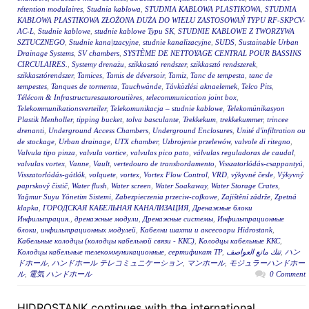
rétention modulaires
,
Studnia kablowa
,
STUDNIA KABLOWA PLASTIKOWA
,
STUDNIA
KABLOWA PLASTIKOWA ZŁOŻONA DUŻA DO WIELU ZASTOSOWAŃ TYPU RF-SKPCV-
AC-L
,
Studnie kablowe
,
studnie kablowe Typu SK
,
STUDNIE KABLOWE Z TWORZYWA
SZTUCZNEGO
,
Studnie kana|tzacyjne
,
studnie kanalizacyjne
,
SUDS
,
Sustainable Urban
Drainage Systems
,
SV chambers
,
SYSTÈME DE NETTOYAGE CENTRAL POUR BASSINS
CIRCULAIRES.
,
Systemy drenażu
,
szikkasztó rendszer
,
szikkasztó rendszerek
,
szikkasztórendszer
,
Tamices
,
Tamis de déversoir
,
Tamiz
,
Tanc de tempesta
,
tanc de
tempestes
,
Tanques de tormenta
,
Tauchwände
,
Távközlési aknaelemek
,
Telco Pits
,
Télécom & Infrastructuresautoroutières
,
telecommunication joint box
,
Telekommunikationsverteiler
,
Telekomunikacja – studnie kablowe
,
Telekomünikasyon
Plastik Menholler
,
tipping bucket
,
tolva basculante
,
Trekkekum
,
trekkekummer
,
trincee
drenanti
,
Underground Access Chambers
,
Underground Enclosures
,
Unité d'infiltration ou
de stockage
,
Urban drainage
,
UTX chamber
,
Uzbrojenie przelewów
,
valvole di ritegno
,
Valvula tipo pinza
,
valvula vortice
,
valvulas pico pato
,
válvulas reguladoras de caudal
,
valvulas vortex
,
Vanne
,
Vault
,
vertedouro de transbordamento
,
Visszatorlódás-csappantyú
,
Visszatorlódás-gátlók
,
volquete
,
vortex
,
Vortex Flow Control
,
VRD
,
výkyvné česle
,
Výkyvný
paprskový čistič
,
Water flush
,
Water screen
,
Water Soakaway
,
Water Storage Crates
,
Yağmur Suyu Yönetim Sistemi
,
Zabezpieczenia przeciw-cofkowe
,
Zajištění zádrže
,
Zpetná
klapka
,
ГОРОДСКАЯ КАБЕЛЬНАЯ КАНАЛИЗАЦИЯ
,
Дренажные блоки
Инфильтрация.
,
дренажные модули
,
Дренажные системы
,
Инфильтрационные
блоки
,
инфильтрационных модулей
,
Кабелни шахти и аксесоари Hidrostank
,
Кабельные колодцы (колодцы кабельной связи - ККС)
,
Колодцы кабельные ККС
,
Колодцы кабельные телекоммуникационные
,
сертификат ТР
,
تنك مانع العواصف
,
ハン
ドホール
,
ハンドホール テレコミュニケーション
,
マンホール
,
モジュラーハンドホー
ル
,
電気 ハンドホール
0 Comment
HIDROSTANK continues with the international