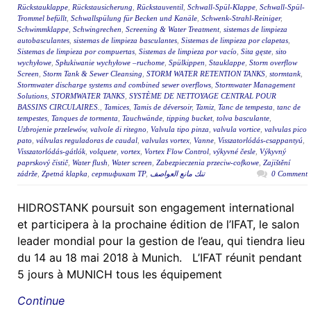
Rückstauklappe
,
Rückstausicherung
,
Rückstauventil
,
Schwall-Spül-Klappe
,
Schwall-Spül-
Trommel befüllt
,
Schwallspülung für Becken und Kanäle
,
Schwenk-Strahl-Reiniger
,
Schwimmklappe
,
Schwingrechen
,
Screening & Water Treatment
,
sistemas de limpieza
autobasculantes
,
sistemas de limpieza basculantes
,
Sistemas de limpieza por clapetas
,
Sistemas de limpieza por compuertas
,
Sistemas de limpieza por vacío
,
Sita gęste
,
sito
wychyłowe
,
Spłukiwanie wychyłowe –ruchome
,
Spülkippen
,
Stauklappe
,
Storm overflow
Screen
,
Storm Tank & Sewer Cleansing
,
STORM WATER RETENTION TANKS
,
stormtank
,
Stormwater discharge systems and combined sewer overflows
,
Stormwater Management
Solutions
,
STORMWATER TANKS
,
SYSTÈME DE NETTOYAGE CENTRAL POUR
BASSINS CIRCULAIRES.
,
Tamices
,
Tamis de déversoir
,
Tamiz
,
Tanc de tempesta
,
tanc de
tempestes
,
Tanques de tormenta
,
Tauchwände
,
tipping bucket
,
tolva basculante
,
Uzbrojenie przelewów
,
valvole di ritegno
,
Valvula tipo pinza
,
valvula vortice
,
valvulas pico
pato
,
válvulas reguladoras de caudal
,
valvulas vortex
,
Vanne
,
Visszatorlódás-csappantyú
,
Visszatorlódás-gátlók
,
volquete
,
vortex
,
Vortex Flow Control
,
výkyvné česle
,
Výkyvný
paprskový čistič
,
Water flush
,
Water screen
,
Zabezpieczenia przeciw-cofkowe
,
Zajištění
zádrže
,
Zpetná klapka
,
сертификат ТР
,
تنك مانع العواصف
0 Comment
HIDROSTANK poursuit son engagement international
et participera à la prochaine édition de l’IFAT, le salon
leader mondial pour la gestion de l’eau, qui tiendra lieu
du 14 au 18 mai 2018 à Munich. L’IFAT réunit pendant
5 jours à MUNICH tous les équipement
Continue