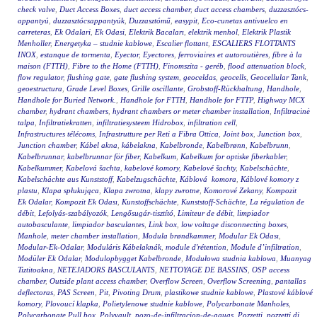
check valve
,
Duct Access Boxes
,
duct access chamber
,
duct access chambers
,
duzzasztócs-
appantyú
,
duzzasztócsappantyúk
,
Duzzasztómű
,
easypit
,
Eco-cunetas antivuelco en
carreteras
,
Ek Odalari
,
Ek Odasi
,
Elektrik Bacaları
,
elektrik menhol
,
Elektrik Plastik
Menholler
,
Energetyka – studnie kablowe
,
Escalier flottant
,
ESCALIERS FLOTTANTS
INOX
,
estanque de tormenta
,
Eyector
,
Eyectores
,
ferroviaires et autoroutières
,
fibre à la
maison (FTTH)
,
Fibre to the Home (FTTH)
,
Finomszita - geréb
,
flood attenuation block
,
flow regulator
,
flushing gate
,
gate flushing system
,
geoceldas
,
geocells
,
Geocellular Tank
,
geoestructura
,
Grade Level Boxes
,
Grille oscillante
,
Grobstoff-Rückhaltung
,
Handhole
,
Handhole for Buried Network.
,
Handhole for FTTH
,
Handhole for FTTP
,
Highway MCX
chamber
,
hydrant chambers
,
hydrant chambers or meter chamber installation
,
Infiltracinė
talpa
,
Infiltratiekratten
,
infiltratiesysteem Hidrobox
,
infiltration cell
,
Infrastructures télécoms
,
Infrastrutture per Reti a Fibra Ottica
,
Joint box
,
Junction box
,
Junction chamber
,
Kábel akna
,
kábelakna
,
Kabelbronde
,
Kabelbrønn
,
Kabelbrunn
,
Kabelbrunnar
,
kabelbrunnar för fiber
,
Kabelkum
,
Kabelkum for optiske fiberkabler
,
Kabelkummer
,
Kabelová šachta
,
kabelové komory
,
Kabelové šachty
,
Kabelschächte
,
Kabelschächte aus Kunststoff
,
Kabelzugschächte
,
Káblová komora
,
Káblové komory z
plastu
,
Klapa spłukująca
,
Klapa zwrotna
,
klapy zwrotne
,
Komorové Zekany
,
Kompozit
Ek Odalar
,
Kompozit Ek Odası
,
Kunstoffschächte
,
Kunststoff-Schächte
,
La régulation de
débit
,
Lefolyás-szabályozók
,
Lengősugár-tisztító
,
Limiteur de débit
,
limpiador
autobasculante
,
limpiador basculantes
,
Link box
,
low voltage disconnecting boxes
,
Manhole
,
meter chamber installation
,
Modula brøndkammer
,
Modular Ek Odası
,
Modular-Ek-Odalar
,
Moduláris Kábelaknák
,
module d'rétention
,
Module d’infiltration
,
Modüler Ek Odalar
,
Modulopbygget Kabelbronde
,
Modułowa studnia kablowa
,
Muanyag
Tiztitoakna
,
NETEJADORS BASCULANTS
,
NETTOYAGE DE BASSINS
,
OSP access
chamber
,
Outside plant access chamber
,
Overflow Screen
,
Overflow Screening
,
pantallas
deflectoras
,
PAS Screen
,
Pit
,
Pivoting Drum
,
plastikowe studnie kablowe
,
Plastové káblové
komory
,
Plovoucí klapka
,
Polietylenowe studnie kablowe
,
Polycarbonate Manholes
,
Polycarbonate Pull box
,
Polyvault
,
pozo-de-infiltracion-de-aguas
,
Pozzetti
,
pozzetti di