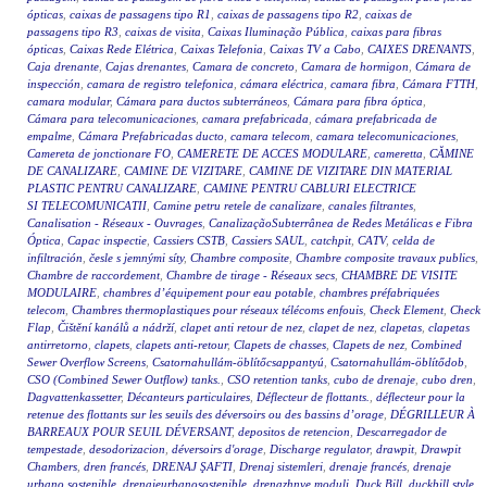
ópticas
,
caixas de passagens tipo R1
,
caixas de passagens tipo R2
,
caixas de
passagens tipo R3
,
caixas de visita
,
Caixas Iluminação Pública
,
caixas para fibras
ópticas
,
Caixas Rede Elétrica
,
Caixas Telefonia
,
Caixas TV a Cabo
,
CAIXES DRENANTS
,
Caja drenante
,
Cajas drenantes
,
Camara de concreto
,
Camara de hormigon
,
Cámara de
inspección
,
camara de registro telefonica
,
cámara eléctrica
,
camara fibra
,
Cámara FTTH
,
camara modular
,
Cámara para ductos subterráneos
,
Cámara para fibra óptica
,
Cámara para telecomunicaciones
,
camara prefabricada
,
cámara prefabricada de
empalme
,
Cámara Prefabricadas ducto
,
camara telecom
,
camara telecomunicaciones
,
Camereta de jonctionare FO
,
CAMERETE DE ACCES MODULARE
,
cameretta
,
CĂMINE
DE CANALIZARE
,
CAMINE DE VIZITARE
,
CAMINE DE VIZITARE DIN MATERIAL
PLASTIC PENTRU CANALIZARE
,
CAMINE PENTRU CABLURI ELECTRICE
SI TELECOMUNICATII
,
Camine petru retele de canalizare
,
canales filtrantes
,
Canalisation - Réseaux - Ouvrages
,
CanalizaçãoSubterrânea de Redes Metálicas e Fibra
Óptica
,
Capac inspectie
,
Cassiers CSTB
,
Cassiers SAUL
,
catchpit
,
CATV
,
celda de
infiltración
,
česle s jemnými síty
,
Chambre composite
,
Chambre composite travaux publics
,
Chambre de raccordement
,
Chambre de tirage - Réseaux secs
,
CHAMBRE DE VISITE
MODULAIRE
,
chambres d’équipement pour eau potable
,
chambres préfabriquées
telecom
,
Chambres thermoplastiques pour réseaux télécoms enfouis
,
Check Element
,
Check
Flap
,
Čištění kanálů a nádrží
,
clapet anti retour de nez
,
clapet de nez
,
clapetas
,
clapetas
antirretorno
,
clapets
,
clapets anti-retour
,
Clapets de chasses
,
Clapets de nez
,
Combined
Sewer Overflow Screens
,
Csatornahullám-öblítőcsappantyú
,
Csatornahullám-öblítődob
,
CSO (Combined Sewer Outflow) tanks.
,
CSO retention tanks
,
cubo de drenaje
,
cubo dren
,
Dagvattenkassetter
,
Décanteurs particulaires
,
Déflecteur de flottants.
,
déflecteur pour la
retenue des flottants sur les seuils des déversoirs ou des bassins d’orage
,
DÉGRILLEUR À
BARREAUX POUR SEUIL DÉVERSANT
,
depositos de retencion
,
Descarregador de
tempestade
,
desodorizacion
,
déversoirs d'orage
,
Discharge regulator
,
drawpit
,
Drawpit
Chambers
,
dren francés
,
DRENAJ ŞAFTI
,
Drenaj sistemleri
,
drenaje francés
,
drenaje
urbano sostenible
,
drenajeurbanosostenible
,
drenazhnye moduli
,
Duck Bill
,
duckbill style