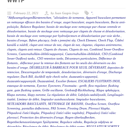
WWTP
February 22, 2021
by Juan Gazpio Irujo
"
,
"AbflussregelungenBürstenrechen
,
"aliviadero de tormenta
,
Appareil basculant permettant
un nettoyage efficace des bassins d’orage
,
auget basculant
,
augets basculants
,
Bacia anti-
poluição
,
Balance Regulator
,
bassin de stockage avec nettoyage par chasse centrale et
désodorisation
,
bassin de stockage avec nettoyage par clapets de chasse et désodorisation
,
bassin de stockage avec nettoyage par hydroéjecteurs et désodorisation par voie sèche.
,
bassins d'orage
,
Bęben płuczący
,
česle s jemnými síty
,
Check Element
,
Check Flap
,
Čištění
kanálů a nádrží
,
clapet anti retour de nez
,
clapet de nez
,
clapetas
,
clapetas antirretorno
,
clapets
,
clapets anti-retour
,
Clapets de chasses
,
Clapets de nez
,
Combined Sewer Overflow
Screens
,
Csatornahullám-öblítőcsappantyú
,
Csatornahullám-öblítődob
,
CSO (Combined
Sewer Outflow) tanks.
,
CSO retention tanks
,
Décanteurs particulaires
,
Déflecteur de
flottants.
,
déflecteur pour la retenue des flottants sur les seuils des déversoirs ou des
bassins d’orage
,
DÉGRILLEUR À BARREAUX POUR SEUIL DÉVERSANT
,
depositos de
retencion
,
Descarregador de tempestade
,
desodorizacion
,
déversoirs d'orage
,
Discharge
regulator
,
Duck Bill
,
duckbill style check valve
,
duzzasztócs-appantyú
,
duzzasztócsappantyúk
,
Duzzasztómű
,
Escalier flottant
,
ESCALIERS FLOTTANTS INOX
,
estanque de tormenta
,
Eyector
,
Eyectores
,
Finomszita - geréb
,
flow regulator
,
flushing
gate
,
gate flushing system
,
Grille oscillante
,
Grobstoff-Rückhaltung
,
Klapa spłukująca
,
Klapa zwrotna
,
klapy zwrotne
,
La régulation de débit
,
Lefolyás-szabályozók
,
Lengősugár-
tisztító
,
Limiteur de débit
,
limpiador autobasculante
,
limpiador basculantes
,
NETEJADORS BASCULANTS
,
NETTOYAGE DE BASSINS
,
Overflow Screen
,
Overflow
Screening
,
pantallas deflectoras
,
PAS Screen
,
Pivoting Drum
,
Plovoucí klapka
,
Přepadová čistící klapka
,
Přepadový čistící válec naplněný
,
Přepadový čistící válec
plovoucí
,
Protection des déversoirs d'orage
,
Regen-überlaufbecken
,
Regenbeckenausrüstungen Spülsysteme
,
Regulace odtoku
,
Regulacja odpływu ze
zbiorników
,
Régulateur de débit
,
Régulateur de débit vortex
,
REGULATEUR VORTEX
,