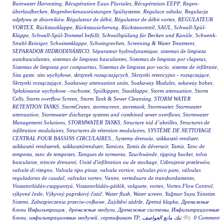
Rainwater Harvesting
,
Récupération Eaux Pluviales
,
Récupération EEPP
,
Regen-
überlaufbecken
,
Regenbeckenausrüstungen Spülsysteme
,
Regulace odtoku
,
Regulacja
odpływu ze zbiorników
,
Régulateur de débit
,
Régulateur de débit vortex
,
REGULATEUR
VORTEX
,
Rückstauklappe
,
Rückstausicherung
,
Rückstauventil
,
SAUL
,
Schwall-Spül-
Klappe
,
Schwall-Spül-Trommel befüllt
,
Schwallspülung für Becken und Kanäle
,
Schwenk-
Strahl-Reiniger
,
Schwimmklappe
,
Schwingrechen
,
Screening & Water Treatment
,
SEPARADOR HIDRODINÁMICO
,
Séparateur hydrodynamique
,
sistemas de limpieza
autobasculantes
,
sistemas de limpieza basculantes
,
Sistemas de limpieza por clapetas
,
Sistemas de limpieza por compuertas
,
Sistemas de limpieza por vacío
,
sisteme de infiltratie
,
Sita gęste
,
sito wychyłowe
,
skrzynek rozsączających
,
Skrzynki retencyjno - rozsączające
,
Skrzynki rozsączające
,
Soakaway attenuation units
,
Soakaway Modules
,
sokaway bobex
,
Spłukiwanie wychyłowe –ruchome
,
Spülkippen
,
Stauklappe
,
Storm attenuation
,
Storm
Cells
,
Storm overflow Screen
,
Storm Tank & Sewer Cleansing
,
STORM WATER
RETENTION TANKS
,
StormCrates
,
stormscreen
,
stormtank
,
Stormwater
,
Stormwater
attenuation
,
Stormwater discharge systems and combined sewer overflows
,
Stormwater
Management Solutions
,
STORMWATER TANKS
,
Structure nid d’abeilles
,
Structures de
infiltration modulaires
,
Structures de rétention modulaires
,
SYSTÈME DE NETTOYAGE
CENTRAL POUR BASSINS CIRCULAIRES.
,
Systemy drenażu
,
szikkasztó rendszer
,
szikkasztó rendszerek
,
szikkasztórendszer
,
Tamices
,
Tamis de déversoir
,
Tamiz
,
Tanc de
tempesta
,
tanc de tempestes
,
Tanques de tormenta
,
Tauchwände
,
tipping bucket
,
tolva
basculante
,
trincee drenanti
,
Unité d'infiltration ou de stockage
,
Uzbrojenie przelewów
,
valvole di ritegno
,
Valvula tipo pinza
,
valvula vortice
,
valvulas pico pato
,
válvulas
reguladoras de caudal
,
valvulas vortex
,
Vanne
,
vertedouro de transbordamento
,
Visszatorlódás-csappantyú
,
Visszatorlódás-gátlók
,
volquete
,
vortex
,
Vortex Flow Control
,
výkyvné česle
,
Výkyvný paprskový čistič
,
Water flush
,
Water screen
,
Yağmur Suyu Yönetim
Sistemi
,
Zabezpieczenia przeciw-cofkowe
,
Zajištění zádrže
,
Zpetná klapka
,
Дренажные
блоки Инфильтрация.
,
дренажные модули
,
Дренажные системы
,
Инфильтрационные
блоки
,
инфильтрационных модулей
,
сертификат ТР
,
تنك مانع العواصف
0 Comment