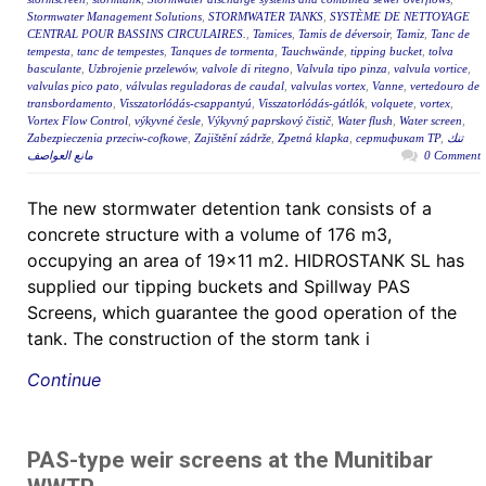
Stormwater Management Solutions
,
STORMWATER TANKS
,
SYSTÈME DE NETTOYAGE
CENTRAL POUR BASSINS CIRCULAIRES.
,
Tamices
,
Tamis de déversoir
,
Tamiz
,
Tanc de
tempesta
,
tanc de tempestes
,
Tanques de tormenta
,
Tauchwände
,
tipping bucket
,
tolva
basculante
,
Uzbrojenie przelewów
,
valvole di ritegno
,
Valvula tipo pinza
,
valvula vortice
,
valvulas pico pato
,
válvulas reguladoras de caudal
,
valvulas vortex
,
Vanne
,
vertedouro de
transbordamento
,
Visszatorlódás-csappantyú
,
Visszatorlódás-gátlók
,
volquete
,
vortex
,
Vortex Flow Control
,
výkyvné česle
,
Výkyvný paprskový čistič
,
Water flush
,
Water screen
,
Zabezpieczenia przeciw-cofkowe
,
Zajištění zádrže
,
Zpetná klapka
,
сертификат ТР
,
تنك
مانع العواصف
0 Comment
The new stormwater detention tank consists of a
concrete structure with a volume of 176 m3,
occupying an area of 19×11 m2. HIDROSTANK SL has
supplied our tipping buckets and Spillway PAS
Screens, which guarantee the good operation of the
tank. The construction of the storm tank i
Continue
PAS-type weir screens at the Munitibar