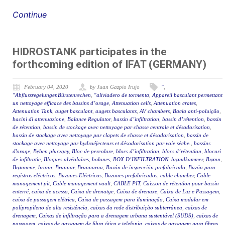
Continue
HIDROSTANK participates in the
forthcoming edition of IFAT (GERMANY)
February 04, 2020
by Juan Gazpio Irujo
"
,
"AbflussregelungenBürstenrechen
,
"aliviadero de tormenta
,
Appareil basculant permettant
un nettoyage efficace des bassins d’orage
,
Attenuation cells
,
Attenuation crates
,
Attenuation Tank
,
auget basculant
,
augets basculants
,
AV chambers
,
Bacia anti-poluição
,
bacini di attenuazione
,
Balance Regulator
,
bassin d’infiltration
,
bassin d’rétention
,
bassin
de rétention
,
bassin de stockage avec nettoyage par chasse centrale et désodorisation
,
bassin de stockage avec nettoyage par clapets de chasse et désodorisation
,
bassin de
stockage avec nettoyage par hydroéjecteurs et désodorisation par voie sèche.
,
bassins
d'orage
,
Bęben płuczący
,
Bloc de percolare
,
blocs d’infiltration
,
blocs d’rétention
,
blocuri
de infiltratie
,
Bloques alvéolaires
,
bolones
,
BOX D’INFILTRATION
,
brøndkammer
,
Brønn
,
Brønnene
,
brunn
,
Brunnar
,
Brunnarna
,
Buzón de inspección prefabricado
,
Buzón para
registros eléctricos
,
Buzones Eléctricos
,
Buzones prefabricados
,
cable chamber
,
Cable
management pit
,
Cable management vault
,
CABLE PIT
,
Caisson de rétention pour bassin
enterré
,
caixa de acesso
,
Caixa de drenatge
,
Caixa de drenaxe
,
Caixa de Luz e Passagem
,
caixa de passagem elétrica
,
Caixa de passagem para iluminação
,
Caixa modular em
polipropileno de alta resistência
,
caixas da rede distribuição subterrânea
,
caixas de
drenagem
,
Caixas de infiltração para a drenagem urbana sustentável (SUDS)
,
caixas de
passagem
,
caixas de passagem de fibra ótica e telefonia
,
caixas de passagem para fibras