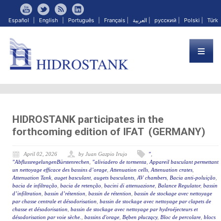
Español
|
English
|
Português
|
Français
|
العربية
|
русский
|
Polski
|
Türk
HIDROSTANK participates in the
forthcoming edition of IFAT (GERMANY)
April 02, 2026
by Juan Gazpio Irujo
"
,
"AbflussregelungenBürstenrechen
,
"aliviadero de tormenta
,
Appareil basculant permettant
un nettoyage efficace des bassins d’orage
,
Attenuation cells
,
Attenuation crates
,
Attenuation Tank
,
auget basculant
,
augets basculants
,
AV chambers
,
Bacia anti-poluição
,
bacia de infiltração
,
bacia de retenção
,
bacini di attenuazione
,
Balance Regulator
,
bassin
d’infiltration
,
bassin d’rétention
,
bassin de rétention
,
bassin de stockage avec nettoyage
par chasse centrale et désodorisation
,
bassin de stockage avec nettoyage par clapets de
chasse et désodorisation
,
bassin de stockage avec nettoyage par hydroéjecteurs et
désodorisation par voie sèche.
,
bassins d'orage
,
Bęben płuczący
,
Bloc de percolare
,
blocs