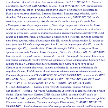
d’infiltration
,
blocs d’rétention
,
blocuri de infiltratie
,
BLOQUE DRENANTE
,
Bloques
alvéolaires
,
BLOQUES DRENANTES
,
bolones
,
BOX D’INFILTRATION
,
brøndkammer
,
Brønn
,
Brønnene
,
brunn
,
Brunnar
,
Brunnarna
,
Buzón de inspección prefabricado
,
Buzón para registros eléctricos
,
Buzones Eléctricos
,
Buzones prefabricados
,
cable
chamber
,
Cable management pit
,
Cable management vault
,
CABLE PIT
,
Caisson de
rétention pour bassin enterré
,
caixa de acesso
,
Caixa de drenatge
,
Caixa de Luz
e Passagem
,
caixa de passagem elétrica
,
Caixa de passagem para iluminação
,
Caixa
modular em polipropileno de alta resistência
,
caixas da rede distribuição subterrânea
,
caixas de drenagem
,
Caixas de infiltração para a drenagem urbana sustentável (SUDS)
,
caixas de passagem
,
caixas de passagem de fibra ótica e telefonia
,
caixas de passagem
para fibras ópticas
,
caixas de passagem tipo R1
,
caixas de passagem tipo R2
,
caixas de
passagem tipo R3
,
caixas de passagens tipo R1
,
caixas de passagens tipo R2
,
caixas de
passagens tipo R3
,
caixas de visita
,
Caixas Iluminação Pública
,
caixas para fibras
ópticas
,
Caixas Rede Elétrica
,
Caixas Telefonia
,
Caixas TV a Cabo
,
CAIXES DRENANTS
,
Caja drenante
,
Cajas drenantes
,
Camara de concreto
,
Camara de hormigon
,
Cámara de
inspección
,
camara de registro telefonica
,
cámara eléctrica
,
camara fibra
,
Cámara FTTH
,
camara modular
,
Cámara para ductos subterráneos
,
Cámara para fibra óptica
,
Cámara para telecomunicaciones
,
camara prefabricada
,
cámara prefabricada de
empalme
,
Cámara Prefabricadas ducto
,
camara telecom
,
camara telecomunicaciones
,
Camereta de jonctionare FO
,
CAMERETE DE ACCES MODULARE
,
cameretta
,
CĂMINE
DE CANALIZARE
,
CAMINE DE VIZITARE
,
CAMINE DE VIZITARE DIN MATERIAL
PLASTIC PENTRU CANALIZARE
,
CAMINE PENTRU CABLURI ELECTRICE
SI TELECOMUNICATII
,
Camine petru retele de canalizare
,
canales filtrantes
,
Canalisation - Réseaux - Ouvrages
,
CanalizaçãoSubterrânea de Redes Metálicas e Fibra
Óptica
,
Capac inspectie
,
Cassiers CSTB
,
Cassiers SAUL
,
catchpit
,
CATV
,
celda de
infiltración
,
česle s jemnými síty
,
Chambre composite
,
Chambre composite travaux publics
,
Chambre de raccordement
,
Chambre de tirage - Réseaux secs
,
CHAMBRE DE VISITE
MODULAIRE
,
chambre-de-visite-modulaire-en-polycarbonate
,
chambres d’équipement