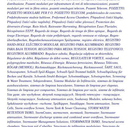
distribuzione
,
Pozzetti modulari per infrastrutture di reti di telecomunicazioni
,
pozzetti
modulari per reti in fibra ottica
,
pozzetti omologati telecom
,
Pozzetti Telecom
,
POZZETTO
,
POZZETTO MODULARE PER F.O
,
POZZETTO TELECOM
,
prefabricados de concreto
,
Prefabrykowane studnie kablowe
,
Preformed Access Chambers
,
Přepadová čistící klapka
,
Přepadový čistící válec naplněný
,
Přepadový čistící válec plovoucí
,
Protection des
déversoirs d'orage
,
Rain block
,
Rainwater Harvesting
,
Récupération Eaux Pluviales
,
Récupération EEPP
,
Regards de tirage
,
Regards de tirage de fibre optique.
,
Regards de
tirage Electrique
,
Regards de visite préfabriqués
,
regards ventouse et vidange
,
Regen-
überlaufbecken
,
Regenbeckenausrüstungen Spülsysteme
,
registro eléctrico
,
REGISTRO
HAND-HOLE ELÉCTRICO MODULAR
,
REGISTRO PARA ALUMBRADO
,
REGISTRO
PARA BAJA TENSION
,
REGISTRO PARA MEDIA TENSION
,
REGISTRO TELEFONICO
,
REGISTROS ALUMBRADO
,
Regulace odtoku
,
Regulacja odpływu ze zbiorników
,
Régulateur de débit
,
Régulateur de débit vortex
,
REGULATEUR VORTEX
,
reinforced
polypropylene manholes
,
Réseaux d'énergie
,
Réseaux ferroviaires
,
Réseaux Télécoms
,
RÖGAR (MENHOL)
,
Rückstauklappe
,
Rückstausicherung
,
Rückstauventil
,
ŠAHT
,
SAUL
,
Schouwputten
,
Schwall-Spül-Klappe
,
Schwall-Spül-Trommel befüllt
,
Schwallspülung für
Becken und Kanäle
,
Schwenk-Strahl-Reiniger
,
Schwimmklappe
,
Schwingrechen
,
Screening
& Water Treatment
,
Seksjonsbrønn
,
Sistema Modular de Infiltración
,
sistemas de limpieza
autobasculantes
,
sistemas de limpieza basculantes
,
Sistemas de limpieza por clapetas
,
Sistemas de limpieza por compuertas
,
Sistemas de limpieza por vacío
,
sisteme de infiltratie
,
Sita gęste
,
sito wychyłowe
,
skrzynek rozsączających
,
Skrzynki retencyjno - rozsączające
,
Skrzynki rozsączające
,
Soakaway attenuation units
,
Soakaway Modules
,
sokaway bobex
,
Spłukiwanie wychyłowe –ruchome
,
Spülkippen
,
Stauklappe
,
Storm attenuation
,
Storm
Cells
,
Storm overflow Screen
,
Storm Tank & Sewer Cleansing
,
STORM WATER
RETENTION TANKS
,
StormCrates
,
stormscreen
,
stormtank
,
Stormwater
,
Stormwater
attenuation
,
Stormwater discharge systems and combined sewer overflows
,
Stormwater
infiltration
,
Stormwater Management Solutions
,
STORMWATER TANKS
,
Structural access
chambers
,
Structure nid d’abeilles
,
Structures de infiltration modulaires
,
Structures de