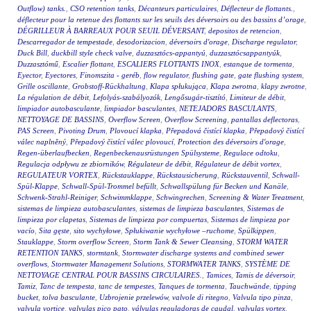
Outflow) tanks.
,
CSO retention tanks
,
Décanteurs particulaires
,
Déflecteur de flottants.
,
déflecteur pour la retenue des flottants sur les seuils des déversoirs ou des bassins d’orage
,
DÉGRILLEUR À BARREAUX POUR SEUIL DÉVERSANT
,
depositos de retencion
,
Descarregador de tempestade
,
desodorizacion
,
déversoirs d'orage
,
Discharge regulator
,
Duck Bill
,
duckbill style check valve
,
duzzasztócs-appantyú
,
duzzasztócsappantyúk
,
Duzzasztómű
,
Escalier flottant
,
ESCALIERS FLOTTANTS INOX
,
estanque de tormenta
,
Eyector
,
Eyectores
,
Finomszita - geréb
,
flow regulator
,
flushing gate
,
gate flushing system
,
Grille oscillante
,
Grobstoff-Rückhaltung
,
Klapa spłukująca
,
Klapa zwrotna
,
klapy zwrotne
,
La régulation de débit
,
Lefolyás-szabályozók
,
Lengősugár-tisztító
,
Limiteur de débit
,
limpiador autobasculante
,
limpiador basculantes
,
NETEJADORS BASCULANTS
,
NETTOYAGE DE BASSINS
,
Overflow Screen
,
Overflow Screening
,
pantallas deflectoras
,
PAS Screen
,
Pivoting Drum
,
Plovoucí klapka
,
Přepadová čistící klapka
,
Přepadový čistící
válec naplněný
,
Přepadový čistící válec plovoucí
,
Protection des déversoirs d'orage
,
Regen-überlaufbecken
,
Regenbeckenausrüstungen Spülsysteme
,
Regulace odtoku
,
Regulacja odpływu ze zbiorników
,
Régulateur de débit
,
Régulateur de débit vortex
,
REGULATEUR VORTEX
,
Rückstauklappe
,
Rückstausicherung
,
Rückstauventil
,
Schwall-
Spül-Klappe
,
Schwall-Spül-Trommel befüllt
,
Schwallspülung für Becken und Kanäle
,
Schwenk-Strahl-Reiniger
,
Schwimmklappe
,
Schwingrechen
,
Screening & Water Treatment
,
sistemas de limpieza autobasculantes
,
sistemas de limpieza basculantes
,
Sistemas de
limpieza por clapetas
,
Sistemas de limpieza por compuertas
,
Sistemas de limpieza por
vacío
,
Sita gęste
,
sito wychyłowe
,
Spłukiwanie wychyłowe –ruchome
,
Spülkippen
,
Stauklappe
,
Storm overflow Screen
,
Storm Tank & Sewer Cleansing
,
STORM WATER
RETENTION TANKS
,
stormtank
,
Stormwater discharge systems and combined sewer
overflows
,
Stormwater Management Solutions
,
STORMWATER TANKS
,
SYSTÈME DE
NETTOYAGE CENTRAL POUR BASSINS CIRCULAIRES.
,
Tamices
,
Tamis de déversoir
,
Tamiz
,
Tanc de tempesta
,
tanc de tempestes
,
Tanques de tormenta
,
Tauchwände
,
tipping
bucket
,
tolva basculante
,
Uzbrojenie przelewów
,
valvole di ritegno
,
Valvula tipo pinza
,
valvula vortice
,
valvulas pico pato
,
válvulas reguladoras de caudal
,
valvulas vortex
,