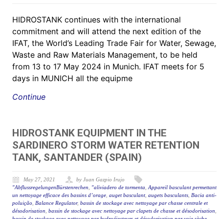
HIDROSTANK continues with the international
commitment and will attend the next edition of the
IFAT, the World’s Leading Trade Fair for Water, Sewage,
Waste and Raw Materials Management, to be held
from 13 to 17 May 2024 in Munich. IFAT meets for 5
days in MUNICH all the equipme
Continue
HIDROSTANK EQUIPMENT IN THE
SARDINERO STORM WATER RETENTION
TANK, SANTANDER (SPAIN)
May 27, 2021
by Juan Gazpio Irujo
"AbflussregelungenBürstenrechen
,
"aliviadero de tormenta
,
Appareil basculant permettant
un nettoyage efficace des bassins d’orage
,
auget basculant
,
augets basculants
,
Bacia anti-
poluição
,
Balance Regulator
,
bassin de stockage avec nettoyage par chasse centrale et
désodorisation
,
bassin de stockage avec nettoyage par clapets de chasse et désodorisation
,
bassin de stockage avec nettoyage par hydroéjecteurs et désodorisation par voie sèche.
,