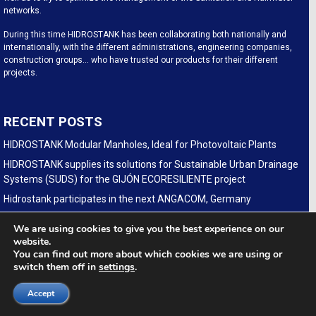
networks.
During this time HIDROSTANK has been collaborating both nationally and
internationally, with the different administrations, engineering companies,
construction groups… who have trusted our products for their different
projects.
RECENT POSTS
HIDROSTANK Modular Manholes, Ideal for Photovoltaic Plants
HIDROSTANK supplies its solutions for Sustainable Urban Drainage
Systems (SUDS) for the GIJÓN ECORESILIENTE project
Hidrostank participates in the next ANGACOM, Germany
CAMINE DE VIZITARE HIDROSTANK PE CONDUCTA DE
We are using cookies to give you the best experience on our
TRANSPORT GAZE NATURALE TRANSGAZ Podisor-Constanta
website.
You can find out more about which cookies we are using or
HIDROSTANK participates in the forthcoming edition of IFAT
switch them off in
settings
.
(GERMANY)
(Español) Hidrostank modularen Kabelschächte für
Accept
Glasfaserausbau auf der fiberdays in Deutschland