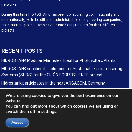
networks.
During this time HIDROSTANK has been collaborating both nationally and
internationally, with the different administrations, engineering companies,
construction groups… who have trusted our products for their different
projects.
RECENT POSTS
HIDROSTANK Modular Manholes, Ideal for Photovoltaic Plants
HIDROSTANK supplies its solutions for Sustainable Urban Drainage
Systems (SUDS) for the GIJÓN ECORESILIENTE project
Hidrostank participates in the next ANGACOM, Germany
CAMINE DE VIZITARE HIDROSTANK PE CONDUCTA DE
We are using cookies to give you the best experience on our
TRANSPORT GAZE NATURALE TRANSGAZ Podisor-Constanta
website.
You can find out more about which cookies we are using or
HIDROSTANK participates in the forthcoming edition of IFAT
switch them off in
settings
.
(GERMANY)
(Español) Hidrostank modularen Kabelschächte für
Accept
Glasfaserausbau auf der fiberdays in Deutschland