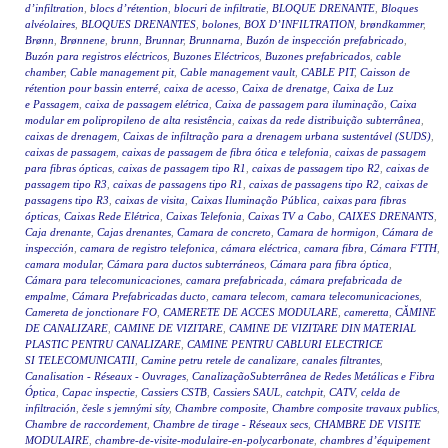
d’infiltration
,
blocs d’rétention
,
blocuri de infiltratie
,
BLOQUE DRENANTE
,
Bloques
alvéolaires
,
BLOQUES DRENANTES
,
bolones
,
BOX D’INFILTRATION
,
brøndkammer
,
Brønn
,
Brønnene
,
brunn
,
Brunnar
,
Brunnarna
,
Buzón de inspección prefabricado
,
Buzón para registros eléctricos
,
Buzones Eléctricos
,
Buzones prefabricados
,
cable
chamber
,
Cable management pit
,
Cable management vault
,
CABLE PIT
,
Caisson de
rétention pour bassin enterré
,
caixa de acesso
,
Caixa de drenatge
,
Caixa de Luz
e Passagem
,
caixa de passagem elétrica
,
Caixa de passagem para iluminação
,
Caixa
modular em polipropileno de alta resistência
,
caixas da rede distribuição subterrânea
,
caixas de drenagem
,
Caixas de infiltração para a drenagem urbana sustentável (SUDS)
,
caixas de passagem
,
caixas de passagem de fibra ótica e telefonia
,
caixas de passagem
para fibras ópticas
,
caixas de passagem tipo R1
,
caixas de passagem tipo R2
,
caixas de
passagem tipo R3
,
caixas de passagens tipo R1
,
caixas de passagens tipo R2
,
caixas de
passagens tipo R3
,
caixas de visita
,
Caixas Iluminação Pública
,
caixas para fibras
ópticas
,
Caixas Rede Elétrica
,
Caixas Telefonia
,
Caixas TV a Cabo
,
CAIXES DRENANTS
,
Caja drenante
,
Cajas drenantes
,
Camara de concreto
,
Camara de hormigon
,
Cámara de
inspección
,
camara de registro telefonica
,
cámara eléctrica
,
camara fibra
,
Cámara FTTH
,
camara modular
,
Cámara para ductos subterráneos
,
Cámara para fibra óptica
,
Cámara para telecomunicaciones
,
camara prefabricada
,
cámara prefabricada de
empalme
,
Cámara Prefabricadas ducto
,
camara telecom
,
camara telecomunicaciones
,
Camereta de jonctionare FO
,
CAMERETE DE ACCES MODULARE
,
cameretta
,
CĂMINE
DE CANALIZARE
,
CAMINE DE VIZITARE
,
CAMINE DE VIZITARE DIN MATERIAL
PLASTIC PENTRU CANALIZARE
,
CAMINE PENTRU CABLURI ELECTRICE
SI TELECOMUNICATII
,
Camine petru retele de canalizare
,
canales filtrantes
,
Canalisation - Réseaux - Ouvrages
,
CanalizaçãoSubterrânea de Redes Metálicas e Fibra
Óptica
,
Capac inspectie
,
Cassiers CSTB
,
Cassiers SAUL
,
catchpit
,
CATV
,
celda de
infiltración
,
česle s jemnými síty
,
Chambre composite
,
Chambre composite travaux publics
,
Chambre de raccordement
,
Chambre de tirage - Réseaux secs
,
CHAMBRE DE VISITE
MODULAIRE
,
chambre-de-visite-modulaire-en-polycarbonate
,
chambres d’équipement