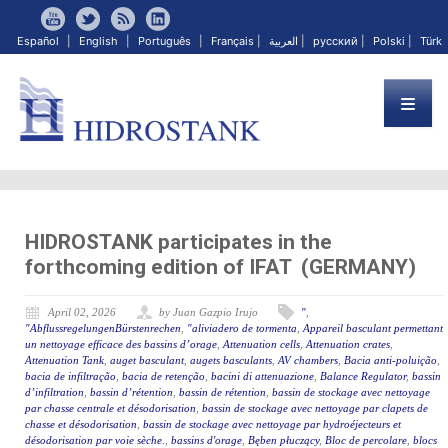
Español
|
English
|
Português
|
Français
|
العربية
|
русский
|
Polski
|
Türk
HIDROSTANK participates in the
forthcoming edition of IFAT (GERMANY)
April 02, 2026
by Juan Gazpio Irujo
"
,
"AbflussregelungenBürstenrechen
,
"aliviadero de tormenta
,
Appareil basculant permettant
un nettoyage efficace des bassins d’orage
,
Attenuation cells
,
Attenuation crates
,
Attenuation Tank
,
auget basculant
,
augets basculants
,
AV chambers
,
Bacia anti-poluição
,
bacia de infiltração
,
bacia de retenção
,
bacini di attenuazione
,
Balance Regulator
,
bassin
d’infiltration
,
bassin d’rétention
,
bassin de rétention
,
bassin de stockage avec nettoyage
par chasse centrale et désodorisation
,
bassin de stockage avec nettoyage par clapets de
chasse et désodorisation
,
bassin de stockage avec nettoyage par hydroéjecteurs et
désodorisation par voie sèche.
,
bassins d'orage
,
Bęben płuczący
,
Bloc de percolare
,
blocs