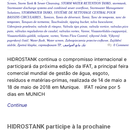
Screen
,
Storm Tank & Sewer Cleansing
,
STORM WATER RETENTION TANKS
,
stormtank
,
Stormwater discharge systems and combined sewer overflows
,
Stormwater Management
Solutions
,
STORMWATER TANKS
,
SYSTÈME DE NETTOYAGE CENTRAL POUR
BASSINS CIRCULAIRES.
,
Tamices
,
Tamis de déversoir
,
Tamiz
,
Tanc de tempesta
,
tanc de
tempestes
,
Tanques de tormenta
,
Tauchwände
,
tipping bucket
,
tolva basculante
,
Uzbrojenie przelewów
,
valvole di ritegno
,
Valvula tipo pinza
,
valvula vortice
,
valvulas pico
pato
,
válvulas reguladoras de caudal
,
valvulas vortex
,
Vanne
,
Visszatorlódás-csappantyú
,
Visszatorlódás-gátlók
,
volquete
,
vortex
,
Vortex Flow Control
,
výkyvné česle
,
Výkyvný
paprskový čistič
,
Water flush
,
Water screen
,
Zabezpieczenia przeciw-cofkowe
,
Zajištění
zádrže
,
Zpetná klapka
,
сертификат ТР
,
تنك مانع العواصف
0 Comment
HIDROSTANK continua o compromisso internacional e
participará da próxima edição da IFAT, a principal feira
comercial mundial de gestão de água, esgoto,
resíduos e matérias-primas, realizada de 14 de maio a
18 de maio de 2018 em Munique. IFAT reúne por 5
dias em MUNICH
Continue
HIDROSTANK participe à la prochaine