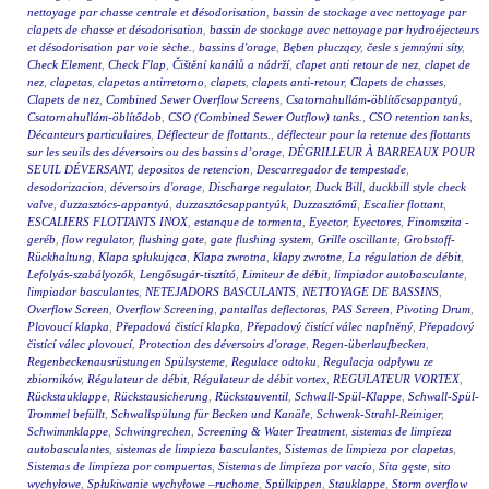
nettoyage par chasse centrale et désodorisation
,
bassin de stockage avec nettoyage par
clapets de chasse et désodorisation
,
bassin de stockage avec nettoyage par hydroéjecteurs
et désodorisation par voie sèche.
,
bassins d'orage
,
Bęben płuczący
,
česle s jemnými síty
,
Check Element
,
Check Flap
,
Čištění kanálů a nádrží
,
clapet anti retour de nez
,
clapet de
nez
,
clapetas
,
clapetas antirretorno
,
clapets
,
clapets anti-retour
,
Clapets de chasses
,
Clapets de nez
,
Combined Sewer Overflow Screens
,
Csatornahullám-öblítőcsappantyú
,
Csatornahullám-öblítődob
,
CSO (Combined Sewer Outflow) tanks.
,
CSO retention tanks
,
Décanteurs particulaires
,
Déflecteur de flottants.
,
déflecteur pour la retenue des flottants
sur les seuils des déversoirs ou des bassins d’orage
,
DÉGRILLEUR À BARREAUX POUR
SEUIL DÉVERSANT
,
depositos de retencion
,
Descarregador de tempestade
,
desodorizacion
,
déversoirs d'orage
,
Discharge regulator
,
Duck Bill
,
duckbill style check
valve
,
duzzasztócs-appantyú
,
duzzasztócsappantyúk
,
Duzzasztómű
,
Escalier flottant
,
ESCALIERS FLOTTANTS INOX
,
estanque de tormenta
,
Eyector
,
Eyectores
,
Finomszita -
geréb
,
flow regulator
,
flushing gate
,
gate flushing system
,
Grille oscillante
,
Grobstoff-
Rückhaltung
,
Klapa spłukująca
,
Klapa zwrotna
,
klapy zwrotne
,
La régulation de débit
,
Lefolyás-szabályozók
,
Lengősugár-tisztító
,
Limiteur de débit
,
limpiador autobasculante
,
limpiador basculantes
,
NETEJADORS BASCULANTS
,
NETTOYAGE DE BASSINS
,
Overflow Screen
,
Overflow Screening
,
pantallas deflectoras
,
PAS Screen
,
Pivoting Drum
,
Plovoucí klapka
,
Přepadová čistící klapka
,
Přepadový čistící válec naplněný
,
Přepadový
čistící válec plovoucí
,
Protection des déversoirs d'orage
,
Regen-überlaufbecken
,
Regenbeckenausrüstungen Spülsysteme
,
Regulace odtoku
,
Regulacja odpływu ze
zbiorników
,
Régulateur de débit
,
Régulateur de débit vortex
,
REGULATEUR VORTEX
,
Rückstauklappe
,
Rückstausicherung
,
Rückstauventil
,
Schwall-Spül-Klappe
,
Schwall-Spül-
Trommel befüllt
,
Schwallspülung für Becken und Kanäle
,
Schwenk-Strahl-Reiniger
,
Schwimmklappe
,
Schwingrechen
,
Screening & Water Treatment
,
sistemas de limpieza
autobasculantes
,
sistemas de limpieza basculantes
,
Sistemas de limpieza por clapetas
,
Sistemas de limpieza por compuertas
,
Sistemas de limpieza por vacío
,
Sita gęste
,
sito
wychyłowe
,
Spłukiwanie wychyłowe –ruchome
,
Spülkippen
,
Stauklappe
,
Storm overflow