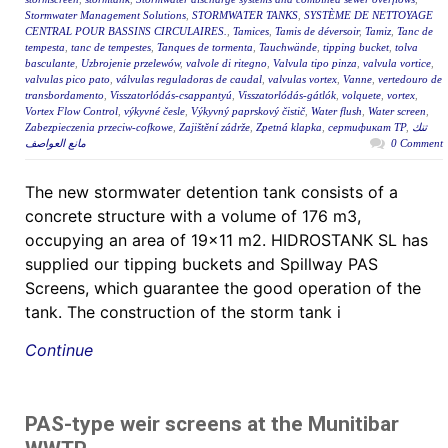
Stormwater Management Solutions
,
STORMWATER TANKS
,
SYSTÈME DE NETTOYAGE
CENTRAL POUR BASSINS CIRCULAIRES.
,
Tamices
,
Tamis de déversoir
,
Tamiz
,
Tanc de
tempesta
,
tanc de tempestes
,
Tanques de tormenta
,
Tauchwände
,
tipping bucket
,
tolva
basculante
,
Uzbrojenie przelewów
,
valvole di ritegno
,
Valvula tipo pinza
,
valvula vortice
,
valvulas pico pato
,
válvulas reguladoras de caudal
,
valvulas vortex
,
Vanne
,
vertedouro de
transbordamento
,
Visszatorlódás-csappantyú
,
Visszatorlódás-gátlók
,
volquete
,
vortex
,
Vortex Flow Control
,
výkyvné česle
,
Výkyvný paprskový čistič
,
Water flush
,
Water screen
,
Zabezpieczenia przeciw-cofkowe
,
Zajištění zádrže
,
Zpetná klapka
,
сертификат ТР
,
تنك
مانع العواصف
0 Comment
The new stormwater detention tank consists of a
concrete structure with a volume of 176 m3,
occupying an area of 19×11 m2. HIDROSTANK SL has
supplied our tipping buckets and Spillway PAS
Screens, which guarantee the good operation of the
tank. The construction of the storm tank i
Continue
PAS-type weir screens at the Munitibar