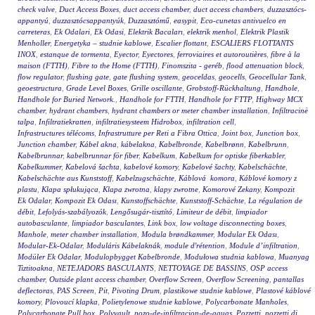
check valve
,
Duct Access Boxes
,
duct access chamber
,
duct access chambers
,
duzzasztócs-
appantyú
,
duzzasztócsappantyúk
,
Duzzasztómű
,
easypit
,
Eco-cunetas antivuelco en
carreteras
,
Ek Odalari
,
Ek Odasi
,
Elektrik Bacaları
,
elektrik menhol
,
Elektrik Plastik
Menholler
,
Energetyka – studnie kablowe
,
Escalier flottant
,
ESCALIERS FLOTTANTS
INOX
,
estanque de tormenta
,
Eyector
,
Eyectores
,
ferroviaires et autoroutières
,
fibre à la
maison (FTTH)
,
Fibre to the Home (FTTH)
,
Finomszita - geréb
,
flood attenuation block
,
flow regulator
,
flushing gate
,
gate flushing system
,
geoceldas
,
geocells
,
Geocellular Tank
,
geoestructura
,
Grade Level Boxes
,
Grille oscillante
,
Grobstoff-Rückhaltung
,
Handhole
,
Handhole for Buried Network.
,
Handhole for FTTH
,
Handhole for FTTP
,
Highway MCX
chamber
,
hydrant chambers
,
hydrant chambers or meter chamber installation
,
Infiltracinė
talpa
,
Infiltratiekratten
,
infiltratiesysteem Hidrobox
,
infiltration cell
,
Infrastructures télécoms
,
Infrastrutture per Reti a Fibra Ottica
,
Joint box
,
Junction box
,
Junction chamber
,
Kábel akna
,
kábelakna
,
Kabelbronde
,
Kabelbrønn
,
Kabelbrunn
,
Kabelbrunnar
,
kabelbrunnar för fiber
,
Kabelkum
,
Kabelkum for optiske fiberkabler
,
Kabelkummer
,
Kabelová šachta
,
kabelové komory
,
Kabelové šachty
,
Kabelschächte
,
Kabelschächte aus Kunststoff
,
Kabelzugschächte
,
Káblová komora
,
Káblové komory z
plastu
,
Klapa spłukująca
,
Klapa zwrotna
,
klapy zwrotne
,
Komorové Zekany
,
Kompozit
Ek Odalar
,
Kompozit Ek Odası
,
Kunstoffschächte
,
Kunststoff-Schächte
,
La régulation de
débit
,
Lefolyás-szabályozók
,
Lengősugár-tisztító
,
Limiteur de débit
,
limpiador
autobasculante
,
limpiador basculantes
,
Link box
,
low voltage disconnecting boxes
,
Manhole
,
meter chamber installation
,
Modula brøndkammer
,
Modular Ek Odası
,
Modular-Ek-Odalar
,
Moduláris Kábelaknák
,
module d'rétention
,
Module d’infiltration
,
Modüler Ek Odalar
,
Modulopbygget Kabelbronde
,
Modułowa studnia kablowa
,
Muanyag
Tiztitoakna
,
NETEJADORS BASCULANTS
,
NETTOYAGE DE BASSINS
,
OSP access
chamber
,
Outside plant access chamber
,
Overflow Screen
,
Overflow Screening
,
pantallas
deflectoras
,
PAS Screen
,
Pit
,
Pivoting Drum
,
plastikowe studnie kablowe
,
Plastové káblové
komory
,
Plovoucí klapka
,
Polietylenowe studnie kablowe
,
Polycarbonate Manholes
,
Polycarbonate Pull box
,
Polyvault
,
pozo-de-infiltracion-de-aguas
,
Pozzetti
,
pozzetti di