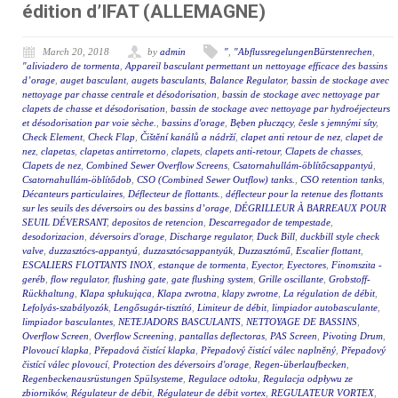
édition d’IFAT (ALLEMAGNE)
March 20, 2018
by
admin
"
,
"AbflussregelungenBürstenrechen
,
"aliviadero de tormenta
,
Appareil basculant permettant un nettoyage efficace des bassins
d’orage
,
auget basculant
,
augets basculants
,
Balance Regulator
,
bassin de stockage avec
nettoyage par chasse centrale et désodorisation
,
bassin de stockage avec nettoyage par
clapets de chasse et désodorisation
,
bassin de stockage avec nettoyage par hydroéjecteurs
et désodorisation par voie sèche.
,
bassins d'orage
,
Bęben płuczący
,
česle s jemnými síty
,
Check Element
,
Check Flap
,
Čištění kanálů a nádrží
,
clapet anti retour de nez
,
clapet de
nez
,
clapetas
,
clapetas antirretorno
,
clapets
,
clapets anti-retour
,
Clapets de chasses
,
Clapets de nez
,
Combined Sewer Overflow Screens
,
Csatornahullám-öblítőcsappantyú
,
Csatornahullám-öblítődob
,
CSO (Combined Sewer Outflow) tanks.
,
CSO retention tanks
,
Décanteurs particulaires
,
Déflecteur de flottants.
,
déflecteur pour la retenue des flottants
sur les seuils des déversoirs ou des bassins d’orage
,
DÉGRILLEUR À BARREAUX POUR
SEUIL DÉVERSANT
,
depositos de retencion
,
Descarregador de tempestade
,
desodorizacion
,
déversoirs d'orage
,
Discharge regulator
,
Duck Bill
,
duckbill style check
valve
,
duzzasztócs-appantyú
,
duzzasztócsappantyúk
,
Duzzasztómű
,
Escalier flottant
,
ESCALIERS FLOTTANTS INOX
,
estanque de tormenta
,
Eyector
,
Eyectores
,
Finomszita -
geréb
,
flow regulator
,
flushing gate
,
gate flushing system
,
Grille oscillante
,
Grobstoff-
Rückhaltung
,
Klapa spłukująca
,
Klapa zwrotna
,
klapy zwrotne
,
La régulation de débit
,
Lefolyás-szabályozók
,
Lengősugár-tisztító
,
Limiteur de débit
,
limpiador autobasculante
,
limpiador basculantes
,
NETEJADORS BASCULANTS
,
NETTOYAGE DE BASSINS
,
Overflow Screen
,
Overflow Screening
,
pantallas deflectoras
,
PAS Screen
,
Pivoting Drum
,
Plovoucí klapka
,
Přepadová čistící klapka
,
Přepadový čistící válec naplněný
,
Přepadový
čistící válec plovoucí
,
Protection des déversoirs d'orage
,
Regen-überlaufbecken
,
Regenbeckenausrüstungen Spülsysteme
,
Regulace odtoku
,
Regulacja odpływu ze
zbiorników
,
Régulateur de débit
,
Régulateur de débit vortex
,
REGULATEUR VORTEX
,