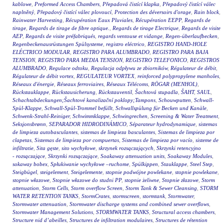
kablowe
,
Preformed Access Chambers
,
Přepadová čistící klapka
,
Přepadový čistící válec
naplněný
,
Přepadový čistící válec plovoucí
,
Protection des déversoirs d'orage
,
Rain block
,
Rainwater Harvesting
,
Récupération Eaux Pluviales
,
Récupération EEPP
,
Regards de
tirage
,
Regards de tirage de fibre optique.
,
Regards de tirage Electrique
,
Regards de visite
AEP
,
Regards de visite préfabriqués
,
regards ventouse et vidange
,
Regen-überlaufbecken
,
Regenbeckenausrüstungen Spülsysteme
,
registro eléctrico
,
REGISTRO HAND-HOLE
ELÉCTRICO MODULAR
,
REGISTRO PARA ALUMBRADO
,
REGISTRO PARA BAJA
TENSION
,
REGISTRO PARA MEDIA TENSION
,
REGISTRO TELEFONICO
,
REGISTROS
ALUMBRADO
,
Regulace odtoku
,
Regulacja odpływu ze zbiorników
,
Régulateur de débit
,
Régulateur de débit vortex
,
REGULATEUR VORTEX
,
reinforced polypropylene manholes
,
Réseaux d'énergie
,
Réseaux ferroviaires
,
Réseaux Télécoms
,
RÖGAR (MENHOL)
,
Rückstauklappe
,
Rückstausicherung
,
Rückstauventil
,
Šachtová stupadla
,
ŠAHT
,
SAUL
,
Schachtabdeckungen;Šachtové kanalizační poklopy;Tampons
,
Schouwputten
,
Schwall-
Spül-Klappe
,
Schwall-Spül-Trommel befüllt
,
Schwallspülung für Becken und Kanäle
,
Schwenk-Strahl-Reiniger
,
Schwimmklappe
,
Schwingrechen
,
Screening & Water Treatment
,
Seksjonsbrønn
,
SEPARADOR HIDRODINÁMICO
,
Séparateur hydrodynamique
,
sistemas
de limpieza autobasculantes
,
sistemas de limpieza basculantes
,
Sistemas de limpieza por
clapetas
,
Sistemas de limpieza por compuertas
,
Sistemas de limpieza por vacío
,
sisteme de
infiltratie
,
Sita gęste
,
sito wychyłowe
,
skrzynek rozsączających
,
Skrzynki retencyjno
- rozsączające
,
Skrzynki rozsączające
,
Soakaway attenuation units
,
Soakaway Modules
,
sokaway bobex
,
Spłukiwanie wychyłowe –ruchome
,
Spülkippen
,
Stauklappe
,
Steel Step
,
Steigbügel
,
steigelement
,
Steigelemente
,
stopnie podwójne powlekane
,
stopnie powlekane
,
stopnie włazowe
,
Stopnie włazowe do studni PP
,
stopnie żeliwne
,
Stopnie złazowe
,
Storm
attenuation
,
Storm Cells
,
Storm overflow Screen
,
Storm Tank & Sewer Cleansing
,
STORM
WATER RETENTION TANKS
,
StormCrates
,
stormscreen
,
stormtank
,
Stormwater
,
Stormwater attenuation
,
Stormwater discharge systems and combined sewer overflows
,
Stormwater Management Solutions
,
STORMWATER TANKS
,
Structural access chambers
,
Structure nid d’abeilles
,
Structures de infiltration modulaires
,
Structures de rétention