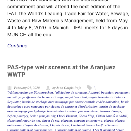
commitment and will attend the next edition of the
IFAT, the World’s Leading Trade Fair for Water, Sewage,
Waste and Raw Materials Management, held from May
4 to May 8, 2020 in Munich. IFAT meets for 5 days in
MUNICH all the equ
Continue
PAS-type weir screens at the Aranjuez
WWTP
February 04, 2020
by Juan Gazpio Irujo
"
,
"AbflussregelungenBürstenrechen
,
"aliviadero de tormenta
,
Appareil basculant permettant
un nettoyage efficace des bassins d’orage
,
auget basculant
,
augets basculants
,
Balance
Regulator
,
bassin de stockage avec nettoyage par chasse centrale et désodorisation
,
bassin
de stockage avec nettoyage par clapets de chasse et désodorisation
,
bassin de stockage
avec nettoyage par hydroéjecteurs et désodorisation par voie sèche.
,
bassins d'orage
,
Bęben płuczący
,
česle s jemnými síty
,
Check Element
,
Check Flap
,
Čištění kanálů a nádrží
,
clapet anti retour de nez
,
clapet de nez
,
clapetas
,
clapetas antirretorno
,
clapets
,
clapets
anti-retour
,
Clapets de chasses
,
Clapets de nez
,
Combined Sewer Overflow Screens
,
Csatornahullám-öblítőcsappantyú
,
Csatornahullám-öblítődob
,
CSO (Combined Sewer