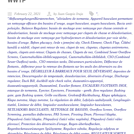
WWTP
February 22, 2021
by Juan Gazpio Irujo
"
,
"AbflussregelungenBürstenrechen
,
"aliviadero de tormenta
,
Appareil basculant permettant
un nettoyage efficace des bassins d’orage
,
auget basculant
,
augets basculants
,
Bacia anti-
poluição
,
Balance Regulator
,
bassin de stockage avec nettoyage par chasse centrale et
désodorisation
,
bassin de stockage avec nettoyage par clapets de chasse et désodorisation
,
bassin de stockage avec nettoyage par hydroéjecteurs et désodorisation par voie sèche.
,
bassins d'orage
,
Bęben płuczący
,
česle s jemnými síty
,
Check Element
,
Check Flap
,
Čištění
kanálů a nádrží
,
clapet anti retour de nez
,
clapet de nez
,
clapetas
,
clapetas antirretorno
,
clapets
,
clapets anti-retour
,
Clapets de chasses
,
Clapets de nez
,
Combined Sewer Overflow
Screens
,
Csatornahullám-öblítőcsappantyú
,
Csatornahullám-öblítődob
,
CSO (Combined
Sewer Outflow) tanks.
,
CSO retention tanks
,
Décanteurs particulaires
,
Déflecteur de
flottants.
,
déflecteur pour la retenue des flottants sur les seuils des déversoirs ou des
bassins d’orage
,
DÉGRILLEUR À BARREAUX POUR SEUIL DÉVERSANT
,
depositos de
retencion
,
Descarregador de tempestade
,
desodorizacion
,
déversoirs d'orage
,
Discharge
regulator
,
Duck Bill
,
duckbill style check valve
,
duzzasztócs-appantyú
,
duzzasztócsappantyúk
,
Duzzasztómű
,
Escalier flottant
,
ESCALIERS FLOTTANTS INOX
,
estanque de tormenta
,
Eyector
,
Eyectores
,
Finomszita - geréb
,
flow regulator
,
flushing
gate
,
gate flushing system
,
Grille oscillante
,
Grobstoff-Rückhaltung
,
Klapa spłukująca
,
Klapa zwrotna
,
klapy zwrotne
,
La régulation de débit
,
Lefolyás-szabályozók
,
Lengősugár-
tisztító
,
Limiteur de débit
,
limpiador autobasculante
,
limpiador basculantes
,
NETEJADORS BASCULANTS
,
NETTOYAGE DE BASSINS
,
Overflow Screen
,
Overflow
Screening
,
pantallas deflectoras
,
PAS Screen
,
Pivoting Drum
,
Plovoucí klapka
,
Přepadová čistící klapka
,
Přepadový čistící válec naplněný
,
Přepadový čistící válec
plovoucí
,
Protection des déversoirs d'orage
,
Regen-überlaufbecken
,
Regenbeckenausrüstungen Spülsysteme
,
Regulace odtoku
,
Regulacja odpływu ze
zbiorników
,
Régulateur de débit
,
Régulateur de débit vortex
,
REGULATEUR VORTEX
,