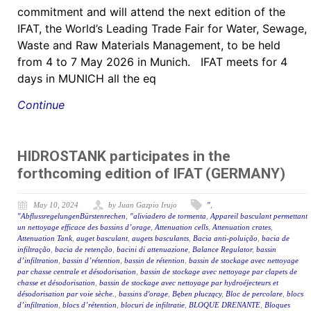
commitment and will attend the next edition of the
IFAT, the World’s Leading Trade Fair for Water, Sewage,
Waste and Raw Materials Management, to be held
from 4 to 7 May 2026 in Munich. IFAT meets for 4
days in MUNICH all the eq
Continue
HIDROSTANK participates in the
forthcoming edition of IFAT (GERMANY)
May 10, 2024
by Juan Gazpio Irujo
"
,
"AbflussregelungenBürstenrechen
,
"aliviadero de tormenta
,
Appareil basculant permettant
un nettoyage efficace des bassins d’orage
,
Attenuation cells
,
Attenuation crates
,
Attenuation Tank
,
auget basculant
,
augets basculants
,
Bacia anti-poluição
,
bacia de
infiltração
,
bacia de retenção
,
bacini di attenuazione
,
Balance Regulator
,
bassin
d’infiltration
,
bassin d’rétention
,
bassin de rétention
,
bassin de stockage avec nettoyage
par chasse centrale et désodorisation
,
bassin de stockage avec nettoyage par clapets de
chasse et désodorisation
,
bassin de stockage avec nettoyage par hydroéjecteurs et
désodorisation par voie sèche.
,
bassins d'orage
,
Bęben płuczący
,
Bloc de percolare
,
blocs
d’infiltration
,
blocs d’rétention
,
blocuri de infiltratie
,
BLOQUE DRENANTE
,
Bloques