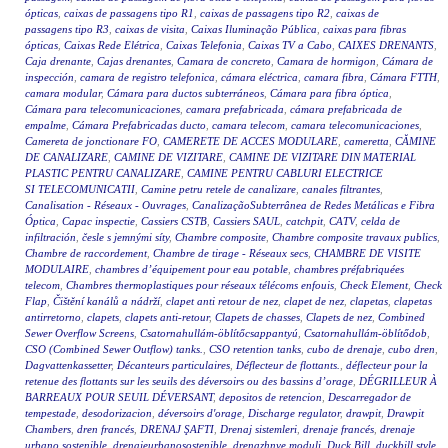
ópticas
,
caixas de passagens tipo R1
,
caixas de passagens tipo R2
,
caixas de
passagens tipo R3
,
caixas de visita
,
Caixas Iluminação Pública
,
caixas para fibras
ópticas
,
Caixas Rede Elétrica
,
Caixas Telefonia
,
Caixas TV a Cabo
,
CAIXES DRENANTS
,
Caja drenante
,
Cajas drenantes
,
Camara de concreto
,
Camara de hormigon
,
Cámara de
inspección
,
camara de registro telefonica
,
cámara eléctrica
,
camara fibra
,
Cámara FTTH
,
camara modular
,
Cámara para ductos subterráneos
,
Cámara para fibra óptica
,
Cámara para telecomunicaciones
,
camara prefabricada
,
cámara prefabricada de
empalme
,
Cámara Prefabricadas ducto
,
camara telecom
,
camara telecomunicaciones
,
Camereta de jonctionare FO
,
CAMERETE DE ACCES MODULARE
,
cameretta
,
CĂMINE
DE CANALIZARE
,
CAMINE DE VIZITARE
,
CAMINE DE VIZITARE DIN MATERIAL
PLASTIC PENTRU CANALIZARE
,
CAMINE PENTRU CABLURI ELECTRICE
SI TELECOMUNICATII
,
Camine petru retele de canalizare
,
canales filtrantes
,
Canalisation - Réseaux - Ouvrages
,
CanalizaçãoSubterrânea de Redes Metálicas e Fibra
Óptica
,
Capac inspectie
,
Cassiers CSTB
,
Cassiers SAUL
,
catchpit
,
CATV
,
celda de
infiltración
,
česle s jemnými síty
,
Chambre composite
,
Chambre composite travaux publics
,
Chambre de raccordement
,
Chambre de tirage - Réseaux secs
,
CHAMBRE DE VISITE
MODULAIRE
,
chambres d’équipement pour eau potable
,
chambres préfabriquées
telecom
,
Chambres thermoplastiques pour réseaux télécoms enfouis
,
Check Element
,
Check
Flap
,
Čištění kanálů a nádrží
,
clapet anti retour de nez
,
clapet de nez
,
clapetas
,
clapetas
antirretorno
,
clapets
,
clapets anti-retour
,
Clapets de chasses
,
Clapets de nez
,
Combined
Sewer Overflow Screens
,
Csatornahullám-öblítőcsappantyú
,
Csatornahullám-öblítődob
,
CSO (Combined Sewer Outflow) tanks.
,
CSO retention tanks
,
cubo de drenaje
,
cubo dren
,
Dagvattenkassetter
,
Décanteurs particulaires
,
Déflecteur de flottants.
,
déflecteur pour la
retenue des flottants sur les seuils des déversoirs ou des bassins d’orage
,
DÉGRILLEUR À
BARREAUX POUR SEUIL DÉVERSANT
,
depositos de retencion
,
Descarregador de
tempestade
,
desodorizacion
,
déversoirs d'orage
,
Discharge regulator
,
drawpit
,
Drawpit
Chambers
,
dren francés
,
DRENAJ ŞAFTI
,
Drenaj sistemleri
,
drenaje francés
,
drenaje
urbano sostenible
,
drenajeurbanosostenible
,
drenazhnye moduli
,
Duck Bill
,
duckbill style