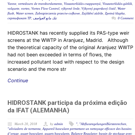
Vanne
,
vertedouro de transbordamento
,
Visszatorlódás-csappantyú
,
Visszatorlódás-gátlók
,
volquete
,
vortex
,
Vortex Flow Control
,
výkyvné česle
,
Výkyvný paprskový čistič
,
Water
flush
,
Water screen
,
Zabezpieczenia przeciw-cofkowe
,
Zajištění zádrže
,
Zpetná klapka
,
сертификат ТР
,
تنك مانع العواصف
0 Comment
HIDROSTANK has recently supplied its PAS-type weir
screens at the WWTP in Aranjuez, Madrid. Although
the theoretical capacity of the original Aranjuez WWTP
had not been exceeded in terms of flows, the
increased pollutant load with respect to the design
scenario and the more str
Continue
HIDROSTANK participa da próxima edição
da IFAT (ALEMANHA)
March 20, 2018
by
admin
"
,
"AbflussregelungenBürstenrechen
,
"aliviadero de tormenta
,
Appareil basculant permettant un nettoyage efficace des bassins
d’orage
,
auget basculant
,
augets basculants
,
Balance Regulator
,
bassin de stockage avec