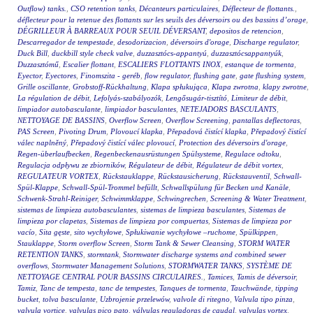
Outflow) tanks.
,
CSO retention tanks
,
Décanteurs particulaires
,
Déflecteur de flottants.
,
déflecteur pour la retenue des flottants sur les seuils des déversoirs ou des bassins d’orage
,
DÉGRILLEUR À BARREAUX POUR SEUIL DÉVERSANT
,
depositos de retencion
,
Descarregador de tempestade
,
desodorizacion
,
déversoirs d'orage
,
Discharge regulator
,
Duck Bill
,
duckbill style check valve
,
duzzasztócs-appantyú
,
duzzasztócsappantyúk
,
Duzzasztómű
,
Escalier flottant
,
ESCALIERS FLOTTANTS INOX
,
estanque de tormenta
,
Eyector
,
Eyectores
,
Finomszita - geréb
,
flow regulator
,
flushing gate
,
gate flushing system
,
Grille oscillante
,
Grobstoff-Rückhaltung
,
Klapa spłukująca
,
Klapa zwrotna
,
klapy zwrotne
,
La régulation de débit
,
Lefolyás-szabályozók
,
Lengősugár-tisztító
,
Limiteur de débit
,
limpiador autobasculante
,
limpiador basculantes
,
NETEJADORS BASCULANTS
,
NETTOYAGE DE BASSINS
,
Overflow Screen
,
Overflow Screening
,
pantallas deflectoras
,
PAS Screen
,
Pivoting Drum
,
Plovoucí klapka
,
Přepadová čistící klapka
,
Přepadový čistící
válec naplněný
,
Přepadový čistící válec plovoucí
,
Protection des déversoirs d'orage
,
Regen-überlaufbecken
,
Regenbeckenausrüstungen Spülsysteme
,
Regulace odtoku
,
Regulacja odpływu ze zbiorników
,
Régulateur de débit
,
Régulateur de débit vortex
,
REGULATEUR VORTEX
,
Rückstauklappe
,
Rückstausicherung
,
Rückstauventil
,
Schwall-
Spül-Klappe
,
Schwall-Spül-Trommel befüllt
,
Schwallspülung für Becken und Kanäle
,
Schwenk-Strahl-Reiniger
,
Schwimmklappe
,
Schwingrechen
,
Screening & Water Treatment
,
sistemas de limpieza autobasculantes
,
sistemas de limpieza basculantes
,
Sistemas de
limpieza por clapetas
,
Sistemas de limpieza por compuertas
,
Sistemas de limpieza por
vacío
,
Sita gęste
,
sito wychyłowe
,
Spłukiwanie wychyłowe –ruchome
,
Spülkippen
,
Stauklappe
,
Storm overflow Screen
,
Storm Tank & Sewer Cleansing
,
STORM WATER
RETENTION TANKS
,
stormtank
,
Stormwater discharge systems and combined sewer
overflows
,
Stormwater Management Solutions
,
STORMWATER TANKS
,
SYSTÈME DE
NETTOYAGE CENTRAL POUR BASSINS CIRCULAIRES.
,
Tamices
,
Tamis de déversoir
,
Tamiz
,
Tanc de tempesta
,
tanc de tempestes
,
Tanques de tormenta
,
Tauchwände
,
tipping
bucket
,
tolva basculante
,
Uzbrojenie przelewów
,
valvole di ritegno
,
Valvula tipo pinza
,
valvula vortice
,
valvulas pico pato
,
válvulas reguladoras de caudal
,
valvulas vortex
,