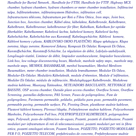
Handhole for Buried Network.
,
Handhole for FTTH
,
Handhole for FTTP
,
Highway MCX
chamber
,
hydrant chambers
,
hydrant chambers or meter chamber installation
,
Infiltracinė
talpa
,
Infiltratiekratten
,
infiltratiesysteem Hidrobox
,
infiltration cell
,
Infrastructures télécoms
,
Infrastrutture per Reti a Fibra Ottica
,
Iron steps
,
Joint box
,
Junction box
,
Junction chamber
,
Kábel akna
,
kábelakna
,
Kabelbronde
,
Kabelbrønn
,
Kabelbrunn
,
Kabelbrunnar
,
kabelbrunnar för fiber
,
Kabelkum
,
Kabelkum for optiske
fiberkabler
,
Kabelkummer
,
Kabelová šachta
,
kabelové komory
,
Kabelové šachty
,
Kabelschächte
,
Kabelschächte aus Kunststoff
,
Kabelzugschächte
,
Káblová komora
,
Káblové komory z plastu
,
KABLOVSKO OKNO PLASTIČNO
,
Klapa spłukująca
,
Klapa
zwrotna
,
klapy zwrotne
,
Komorové Zekany
,
Kompozit Ek Odalar
,
Kompozit Ek Odası
,
Kunstoffschächte
,
Kunststoff-Schächte
,
La régulation de débit
,
Lefolyás-szabályozók
,
Lengősugár-tisztító
,
Limiteur de débit
,
limpiador autobasculante
,
limpiador basculantes
,
Link box
,
low voltage disconnecting boxes
,
Manhole
,
manhole safety steps.
,
manhole step
,
manhole steps
,
MENHOL BASAMAKLAR
,
menhol basamakları
,
Menhol Merdiven
Basamakları
,
meter chamber installation
,
Modula brøndkammer
,
Modular Ek Odası
,
Modular-Ek-Odalar
,
Moduláris Kábelaknák
,
module d'rétention
,
Module d’infiltration
,
Modüler Ek Odalar
,
módulo de infiltración
,
Modulopbygget Kabelbronde
,
Modułowa
studnia kablowa
,
Muanyag Tiztitoakna
,
NETEJADORS BASCULANTS
,
NETTOYAGE DE
BASSINS
,
OSP access chamber
,
Outside plant access chamber
,
Overflow Screen
,
Overflow
Screening
,
pantallas deflectoras
,
PAS Screen
,
Pasos de polipropileno
,
Pate de
polipropileno
,
Pavimento permeable
,
peldaño
,
peldaño para pozo
,
permeable pavement
,
permeable paving
,
permeable surface
,
Pit
,
Pivoting Drum
,
plastikowe studnie kablowe
,
Plastové káblové komory
,
Plovoucí klapka
,
Polietylenowe studnie kablowe
,
Polycarbonate
Manholes
,
Polycarbonate Pull box
,
POLYPROPYLEEN KLIMTREDEN
,
polypropylene
steps
,
Polyvault
,
pozo-de-infiltracion-de-aguas
,
Pozzetti
,
pozzetti di distribuzione
,
Pozzetti
modulari per infrastrutture di reti di telecomunicazioni
,
pozzetti modulari per reti in fibra
ottica
,
pozzetti omologati telecom
,
Pozzetti Telecom
,
POZZETTO
,
POZZETTO MODULARE
PER F.O
,
POZZETTO TELECOM
,
prefabricados de concreto
,
Prefabrykowane studnie