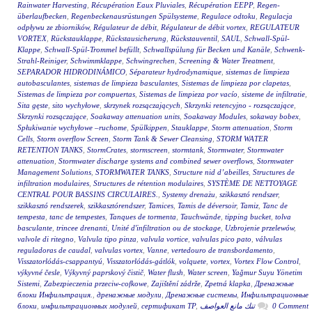
Rainwater Harvesting
,
Récupération Eaux Pluviales
,
Récupération EEPP
,
Regen-
überlaufbecken
,
Regenbeckenausrüstungen Spülsysteme
,
Regulace odtoku
,
Regulacja
odpływu ze zbiorników
,
Régulateur de débit
,
Régulateur de débit vortex
,
REGULATEUR
VORTEX
,
Rückstauklappe
,
Rückstausicherung
,
Rückstauventil
,
SAUL
,
Schwall-Spül-
Klappe
,
Schwall-Spül-Trommel befüllt
,
Schwallspülung für Becken und Kanäle
,
Schwenk-
Strahl-Reiniger
,
Schwimmklappe
,
Schwingrechen
,
Screening & Water Treatment
,
SEPARADOR HIDRODINÁMICO
,
Séparateur hydrodynamique
,
sistemas de limpieza
autobasculantes
,
sistemas de limpieza basculantes
,
Sistemas de limpieza por clapetas
,
Sistemas de limpieza por compuertas
,
Sistemas de limpieza por vacío
,
sisteme de infiltratie
,
Sita gęste
,
sito wychyłowe
,
skrzynek rozsączających
,
Skrzynki retencyjno - rozsączające
,
Skrzynki rozsączające
,
Soakaway attenuation units
,
Soakaway Modules
,
sokaway bobex
,
Spłukiwanie wychyłowe –ruchome
,
Spülkippen
,
Stauklappe
,
Storm attenuation
,
Storm
Cells
,
Storm overflow Screen
,
Storm Tank & Sewer Cleansing
,
STORM WATER
RETENTION TANKS
,
StormCrates
,
stormscreen
,
stormtank
,
Stormwater
,
Stormwater
attenuation
,
Stormwater discharge systems and combined sewer overflows
,
Stormwater
Management Solutions
,
STORMWATER TANKS
,
Structure nid d’abeilles
,
Structures de
infiltration modulaires
,
Structures de rétention modulaires
,
SYSTÈME DE NETTOYAGE
CENTRAL POUR BASSINS CIRCULAIRES.
,
Systemy drenażu
,
szikkasztó rendszer
,
szikkasztó rendszerek
,
szikkasztórendszer
,
Tamices
,
Tamis de déversoir
,
Tamiz
,
Tanc de
tempesta
,
tanc de tempestes
,
Tanques de tormenta
,
Tauchwände
,
tipping bucket
,
tolva
basculante
,
trincee drenanti
,
Unité d'infiltration ou de stockage
,
Uzbrojenie przelewów
,
valvole di ritegno
,
Valvula tipo pinza
,
valvula vortice
,
valvulas pico pato
,
válvulas
reguladoras de caudal
,
valvulas vortex
,
Vanne
,
vertedouro de transbordamento
,
Visszatorlódás-csappantyú
,
Visszatorlódás-gátlók
,
volquete
,
vortex
,
Vortex Flow Control
,
výkyvné česle
,
Výkyvný paprskový čistič
,
Water flush
,
Water screen
,
Yağmur Suyu Yönetim
Sistemi
,
Zabezpieczenia przeciw-cofkowe
,
Zajištění zádrže
,
Zpetná klapka
,
Дренажные
блоки Инфильтрация.
,
дренажные модули
,
Дренажные системы
,
Инфильтрационные
блоки
,
инфильтрационных модулей
,
сертификат ТР
,
تنك مانع العواصف
0 Comment