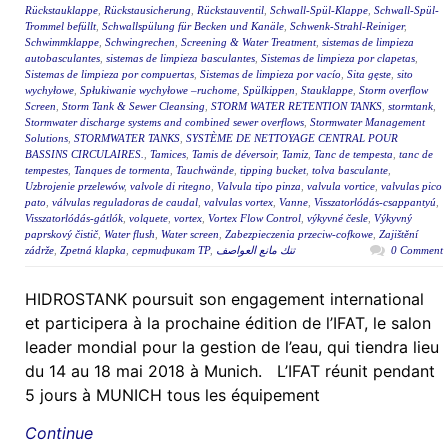
Rückstauklappe
,
Rückstausicherung
,
Rückstauventil
,
Schwall-Spül-Klappe
,
Schwall-Spül-
Trommel befüllt
,
Schwallspülung für Becken und Kanäle
,
Schwenk-Strahl-Reiniger
,
Schwimmklappe
,
Schwingrechen
,
Screening & Water Treatment
,
sistemas de limpieza
autobasculantes
,
sistemas de limpieza basculantes
,
Sistemas de limpieza por clapetas
,
Sistemas de limpieza por compuertas
,
Sistemas de limpieza por vacío
,
Sita gęste
,
sito
wychyłowe
,
Spłukiwanie wychyłowe –ruchome
,
Spülkippen
,
Stauklappe
,
Storm overflow
Screen
,
Storm Tank & Sewer Cleansing
,
STORM WATER RETENTION TANKS
,
stormtank
,
Stormwater discharge systems and combined sewer overflows
,
Stormwater Management
Solutions
,
STORMWATER TANKS
,
SYSTÈME DE NETTOYAGE CENTRAL POUR
BASSINS CIRCULAIRES.
,
Tamices
,
Tamis de déversoir
,
Tamiz
,
Tanc de tempesta
,
tanc de
tempestes
,
Tanques de tormenta
,
Tauchwände
,
tipping bucket
,
tolva basculante
,
Uzbrojenie przelewów
,
valvole di ritegno
,
Valvula tipo pinza
,
valvula vortice
,
valvulas pico
pato
,
válvulas reguladoras de caudal
,
valvulas vortex
,
Vanne
,
Visszatorlódás-csappantyú
,
Visszatorlódás-gátlók
,
volquete
,
vortex
,
Vortex Flow Control
,
výkyvné česle
,
Výkyvný
paprskový čistič
,
Water flush
,
Water screen
,
Zabezpieczenia przeciw-cofkowe
,
Zajištění
zádrže
,
Zpetná klapka
,
сертификат ТР
,
تنك مانع العواصف
0 Comment
HIDROSTANK poursuit son engagement international
et participera à la prochaine édition de l’IFAT, le salon
leader mondial pour la gestion de l’eau, qui tiendra lieu
du 14 au 18 mai 2018 à Munich. L’IFAT réunit pendant
5 jours à MUNICH tous les équipement
Continue