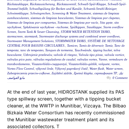
Rückstauklappe
,
Rückstausicherung
,
Rückstauventil
,
Schwall-Spül-Klappe
,
Schwall-Spül-
Trommel befüllt
,
Schwallspülung für Becken und Kanäle
,
Schwenk-Strahl-Reiniger
,
Schwimmklappe
,
Schwingrechen
,
Screening & Water Treatment
,
sistemas de limpieza
autobasculantes
,
sistemas de limpieza basculantes
,
Sistemas de limpieza por clapetas
,
Sistemas de limpieza por compuertas
,
Sistemas de limpieza por vacío
,
Sita gęste
,
sito
wychyłowe
,
Spłukiwanie wychyłowe –ruchome
,
Spülkippen
,
Stauklappe
,
Storm overflow
Screen
,
Storm Tank & Sewer Cleansing
,
STORM WATER RETENTION TANKS
,
stormscreen
,
stormtank
,
Stormwater discharge systems and combined sewer overflows
,
Stormwater Management Solutions
,
STORMWATER TANKS
,
SYSTÈME DE NETTOYAGE
CENTRAL POUR BASSINS CIRCULAIRES.
,
Tamices
,
Tamis de déversoir
,
Tamiz
,
Tanc de
tempesta
,
tanc de tempestes
,
Tanques de tormenta
,
Tauchwände
,
tipping bucket
,
tolva
basculante
,
Uzbrojenie przelewów
,
valvole di ritegno
,
Valvula tipo pinza
,
valvula vortice
,
valvulas pico pato
,
válvulas reguladoras de caudal
,
valvulas vortex
,
Vanne
,
vertedouro de
transbordamento
,
Visszatorlódás-csappantyú
,
Visszatorlódás-gátlók
,
volquete
,
vortex
,
Vortex Flow Control
,
výkyvné česle
,
Výkyvný paprskový čistič
,
Water flush
,
Water screen
,
Zabezpieczenia przeciw-cofkowe
,
Zajištění zádrže
,
Zpetná klapka
,
сертификат ТР
,
تنك
مانع العواصف
0 Comment
At the end of last year, HIDROSTANK supplied its PAS
type spillway screen, together with a tipping bucket
cleaner, at the WWTP in Munitibar, Vizcaya. The Bilbao
Bizkaia Water Consortium has recently commissioned
the Munitibar wastewater treatment plant and its
associated collectors. T