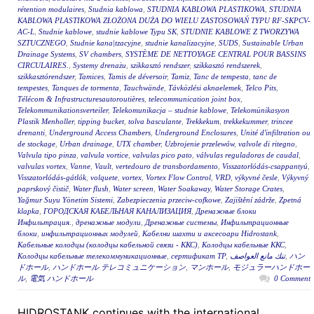
rétention modulaires
,
Studnia kablowa
,
STUDNIA KABLOWA PLASTIKOWA
,
STUDNIA
KABLOWA PLASTIKOWA ZŁOŻONA DUŻA DO WIELU ZASTOSOWAŃ TYPU RF-SKPCV-
AC-L
,
Studnie kablowe
,
studnie kablowe Typu SK
,
STUDNIE KABLOWE Z TWORZYWA
SZTUCZNEGO
,
Studnie kana|tzacyjne
,
studnie kanalizacyjne
,
SUDS
,
Sustainable Urban
Drainage Systems
,
SV chambers
,
SYSTÈME DE NETTOYAGE CENTRAL POUR BASSINS
CIRCULAIRES.
,
Systemy drenażu
,
szikkasztó rendszer
,
szikkasztó rendszerek
,
szikkasztórendszer
,
Tamices
,
Tamis de déversoir
,
Tamiz
,
Tanc de tempesta
,
tanc de
tempestes
,
Tanques de tormenta
,
Tauchwände
,
Távközlési aknaelemek
,
Telco Pits
,
Télécom & Infrastructuresautoroutières
,
telecommunication joint box
,
Telekommunikationsverteiler
,
Telekomunikacja – studnie kablowe
,
Telekomünikasyon
Plastik Menholler
,
tipping bucket
,
tolva basculante
,
Trekkekum
,
trekkekummer
,
trincee
drenanti
,
Underground Access Chambers
,
Underground Enclosures
,
Unité d'infiltration ou
de stockage
,
Urban drainage
,
UTX chamber
,
Uzbrojenie przelewów
,
valvole di ritegno
,
Valvula tipo pinza
,
valvula vortice
,
valvulas pico pato
,
válvulas reguladoras de caudal
,
valvulas vortex
,
Vanne
,
Vault
,
vertedouro de transbordamento
,
Visszatorlódás-csappantyú
,
Visszatorlódás-gátlók
,
volquete
,
vortex
,
Vortex Flow Control
,
VRD
,
výkyvné česle
,
Výkyvný
paprskový čistič
,
Water flush
,
Water screen
,
Water Soakaway
,
Water Storage Crates
,
Yağmur Suyu Yönetim Sistemi
,
Zabezpieczenia przeciw-cofkowe
,
Zajištění zádrže
,
Zpetná
klapka
,
ГОРОДСКАЯ КАБЕЛЬНАЯ КАНАЛИЗАЦИЯ
,
Дренажные блоки
Инфильтрация.
,
дренажные модули
,
Дренажные системы
,
Инфильтрационные
блоки
,
инфильтрационных модулей
,
Кабелни шахти и аксесоари Hidrostank
,
Кабельные колодцы (колодцы кабельной связи - ККС)
,
Колодцы кабельные ККС
,
Колодцы кабельные телекоммуникационные
,
сертификат ТР
,
تنك مانع العواصف
,
ハン
ドホール
,
ハンドホール テレコミュニケーション
,
マンホール
,
モジュラーハンドホー
ル
,
電気 ハンドホール
0 Comment
HIDROSTANK continues with the international