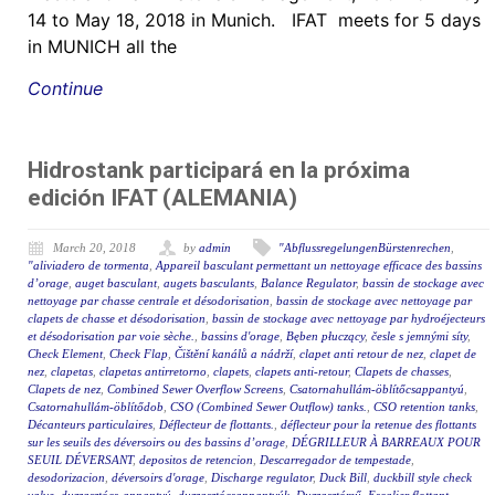
14 to May 18, 2018 in Munich. IFAT meets for 5 days
in MUNICH all the
Continue
Hidrostank participará en la próxima
edición IFAT (ALEMANIA)
March 20, 2018
by
admin
"AbflussregelungenBürstenrechen
,
"aliviadero de tormenta
,
Appareil basculant permettant un nettoyage efficace des bassins
d’orage
,
auget basculant
,
augets basculants
,
Balance Regulator
,
bassin de stockage avec
nettoyage par chasse centrale et désodorisation
,
bassin de stockage avec nettoyage par
clapets de chasse et désodorisation
,
bassin de stockage avec nettoyage par hydroéjecteurs
et désodorisation par voie sèche.
,
bassins d'orage
,
Bęben płuczący
,
česle s jemnými síty
,
Check Element
,
Check Flap
,
Čištění kanálů a nádrží
,
clapet anti retour de nez
,
clapet de
nez
,
clapetas
,
clapetas antirretorno
,
clapets
,
clapets anti-retour
,
Clapets de chasses
,
Clapets de nez
,
Combined Sewer Overflow Screens
,
Csatornahullám-öblítőcsappantyú
,
Csatornahullám-öblítődob
,
CSO (Combined Sewer Outflow) tanks.
,
CSO retention tanks
,
Décanteurs particulaires
,
Déflecteur de flottants.
,
déflecteur pour la retenue des flottants
sur les seuils des déversoirs ou des bassins d’orage
,
DÉGRILLEUR À BARREAUX POUR
SEUIL DÉVERSANT
,
depositos de retencion
,
Descarregador de tempestade
,
desodorizacion
,
déversoirs d'orage
,
Discharge regulator
,
Duck Bill
,
duckbill style check