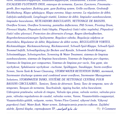
valve
,
duzzasztócs-appantyú
,
duzzasztócsappantyúk
,
Duzzasztómű
,
Escalier flottant
,
ESCALIERS FLOTTANTS INOX
,
estanque de tormenta
,
Eyector
,
Eyectores
,
Finomszita -
geréb
,
flow regulator
,
flushing gate
,
gate flushing system
,
Grille oscillante
,
Grobstoff-
Rückhaltung
,
Klapa spłukująca
,
Klapa zwrotna
,
klapy zwrotne
,
La régulation de débit
,
Lefolyás-szabályozók
,
Lengősugár-tisztító
,
Limiteur de débit
,
limpiador autobasculante
,
limpiador basculantes
,
NETEJADORS BASCULANTS
,
NETTOYAGE DE BASSINS
,
Overflow Screen
,
Overflow Screening
,
pantallas deflectoras
,
PAS Screen
,
Pivoting Drum
,
Plovoucí klapka
,
Přepadová čistící klapka
,
Přepadový čistící válec naplněný
,
Přepadový
čistící válec plovoucí
,
Protection des déversoirs d'orage
,
Regen-überlaufbecken
,
Regenbeckenausrüstungen Spülsysteme
,
Regulace odtoku
,
Regulacja odpływu ze
zbiorników
,
Régulateur de débit
,
Régulateur de débit vortex
,
REGULATEUR VORTEX
,
Rückstauklappe
,
Rückstausicherung
,
Rückstauventil
,
Schwall-Spül-Klappe
,
Schwall-Spül-
Trommel befüllt
,
Schwallspülung für Becken und Kanäle
,
Schwenk-Strahl-Reiniger
,
Schwimmklappe
,
Schwingrechen
,
Screening & Water Treatment
,
sistemas de limpieza
autobasculantes
,
sistemas de limpieza basculantes
,
Sistemas de limpieza por clapetas
,
Sistemas de limpieza por compuertas
,
Sistemas de limpieza por vacío
,
Sita gęste
,
sito
wychyłowe
,
Spłukiwanie wychyłowe –ruchome
,
Spülkippen
,
Stauklappe
,
Storm overflow
Screen
,
Storm Tank & Sewer Cleansing
,
STORM WATER RETENTION TANKS
,
stormtank
,
Stormwater discharge systems and combined sewer overflows
,
Stormwater Management
Solutions
,
STORMWATER TANKS
,
SYSTÈME DE NETTOYAGE CENTRAL POUR
BASSINS CIRCULAIRES.
,
Tamices
,
Tamis de déversoir
,
Tamiz
,
Tanc de tempesta
,
tanc de
tempestes
,
Tanques de tormenta
,
Tauchwände
,
tipping bucket
,
tolva basculante
,
Uzbrojenie przelewów
,
valvole di ritegno
,
Valvula tipo pinza
,
valvula vortice
,
valvulas pico
pato
,
válvulas reguladoras de caudal
,
valvulas vortex
,
Vanne
,
Visszatorlódás-csappantyú
,
Visszatorlódás-gátlók
,
volquete
,
vortex
,
Vortex Flow Control
,
výkyvné česle
,
Výkyvný
paprskový čistič
,
Water flush
,
Water screen
,
Zabezpieczenia przeciw-cofkowe
,
Zajištění
zádrže
,
Zpetná klapka
,
сертификат ТР
,
تنك مانع العواصف
0 Comment