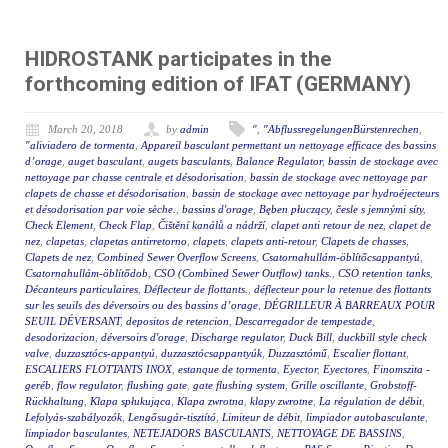
HIDROSTANK participates in the
forthcoming edition of IFAT (GERMANY)
March 20, 2018
by
admin
"
,
"AbflussregelungenBürstenrechen
,
"aliviadero de tormenta
,
Appareil basculant permettant un nettoyage efficace des bassins
d’orage
,
auget basculant
,
augets basculants
,
Balance Regulator
,
bassin de stockage avec
nettoyage par chasse centrale et désodorisation
,
bassin de stockage avec nettoyage par
clapets de chasse et désodorisation
,
bassin de stockage avec nettoyage par hydroéjecteurs
et désodorisation par voie sèche.
,
bassins d'orage
,
Bęben płuczący
,
česle s jemnými síty
,
Check Element
,
Check Flap
,
Čištění kanálů a nádrží
,
clapet anti retour de nez
,
clapet de
nez
,
clapetas
,
clapetas antirretorno
,
clapets
,
clapets anti-retour
,
Clapets de chasses
,
Clapets de nez
,
Combined Sewer Overflow Screens
,
Csatornahullám-öblítőcsappantyú
,
Csatornahullám-öblítődob
,
CSO (Combined Sewer Outflow) tanks.
,
CSO retention tanks
,
Décanteurs particulaires
,
Déflecteur de flottants.
,
déflecteur pour la retenue des flottants
sur les seuils des déversoirs ou des bassins d’orage
,
DÉGRILLEUR À BARREAUX POUR
SEUIL DÉVERSANT
,
depositos de retencion
,
Descarregador de tempestade
,
desodorizacion
,
déversoirs d'orage
,
Discharge regulator
,
Duck Bill
,
duckbill style check
valve
,
duzzasztócs-appantyú
,
duzzasztócsappantyúk
,
Duzzasztómű
,
Escalier flottant
,
ESCALIERS FLOTTANTS INOX
,
estanque de tormenta
,
Eyector
,
Eyectores
,
Finomszita -
geréb
,
flow regulator
,
flushing gate
,
gate flushing system
,
Grille oscillante
,
Grobstoff-
Rückhaltung
,
Klapa spłukująca
,
Klapa zwrotna
,
klapy zwrotne
,
La régulation de débit
,
Lefolyás-szabályozók
,
Lengősugár-tisztító
,
Limiteur de débit
,
limpiador autobasculante
,
limpiador basculantes
,
NETEJADORS BASCULANTS
,
NETTOYAGE DE BASSINS
,