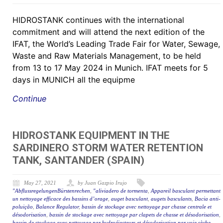
HIDROSTANK continues with the international
commitment and will attend the next edition of the
IFAT, the World’s Leading Trade Fair for Water, Sewage,
Waste and Raw Materials Management, to be held
from 13 to 17 May 2024 in Munich. IFAT meets for 5
days in MUNICH all the equipme
Continue
HIDROSTANK EQUIPMENT IN THE
SARDINERO STORM WATER RETENTION
TANK, SANTANDER (SPAIN)
May 27, 2021
by Juan Gazpio Irujo
"AbflussregelungenBürstenrechen
,
"aliviadero de tormenta
,
Appareil basculant permettant
un nettoyage efficace des bassins d’orage
,
auget basculant
,
augets basculants
,
Bacia anti-
poluição
,
Balance Regulator
,
bassin de stockage avec nettoyage par chasse centrale et
désodorisation
,
bassin de stockage avec nettoyage par clapets de chasse et désodorisation
,
bassin de stockage avec nettoyage par hydroéjecteurs et désodorisation par voie sèche.
,