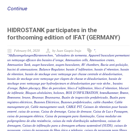
Continue
HIDROSTANK participates in the
forthcoming edition of IFAT (GERMANY)
February 04, 2020
by Juan Gazpio Irujo
"
,
"AbflussregelungenBürstenrechen
,
"aliviadero de tormenta
,
Appareil basculant permettant
un nettoyage efficace des bassins d’orage
,
Attenuation cells
,
Attenuation crates
,
Attenuation Tank
,
auget basculant
,
augets basculants
,
AV chambers
,
Bacia anti-poluição
,
bacini di attenuazione
,
Balance Regulator
,
bassin d’infiltration
,
bassin d’rétention
,
bassin
de rétention
,
bassin de stockage avec nettoyage par chasse centrale et désodorisation
,
bassin de stockage avec nettoyage par clapets de chasse et désodorisation
,
bassin de
stockage avec nettoyage par hydroéjecteurs et désodorisation par voie sèche.
,
bassins
d'orage
,
Bęben płuczący
,
Bloc de percolare
,
blocs d’infiltration
,
blocs d’rétention
,
blocuri
de infiltratie
,
Bloques alvéolaires
,
bolones
,
BOX D’INFILTRATION
,
brøndkammer
,
Brønn
,
Brønnene
,
brunn
,
Brunnar
,
Brunnarna
,
Buzón de inspección prefabricado
,
Buzón para
registros eléctricos
,
Buzones Eléctricos
,
Buzones prefabricados
,
cable chamber
,
Cable
management pit
,
Cable management vault
,
CABLE PIT
,
Caisson de rétention pour bassin
enterré
,
caixa de acesso
,
Caixa de drenatge
,
Caixa de drenaxe
,
Caixa de Luz e Passagem
,
caixa de passagem elétrica
,
Caixa de passagem para iluminação
,
Caixa modular em
polipropileno de alta resistência
,
caixas da rede distribuição subterrânea
,
caixas de
drenagem
,
Caixas de infiltração para a drenagem urbana sustentável (SUDS)
,
caixas de
passagem
,
caixas de passagem de fibra ótica e telefonia
,
caixas de passagem para fibras