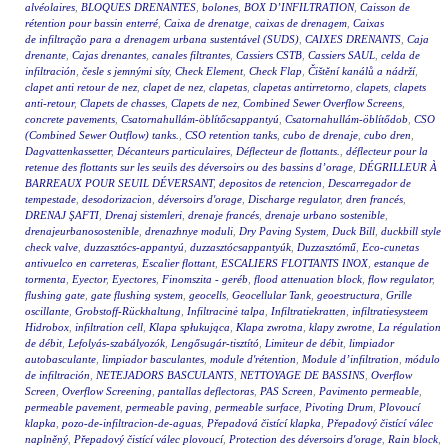
alvéolaires
,
BLOQUES DRENANTES
,
bolones
,
BOX D’INFILTRATION
,
Caisson de
rétention pour bassin enterré
,
Caixa de drenatge
,
caixas de drenagem
,
Caixas
de infiltração para a drenagem urbana sustentável (SUDS)
,
CAIXES DRENANTS
,
Caja
drenante
,
Cajas drenantes
,
canales filtrantes
,
Cassiers CSTB
,
Cassiers SAUL
,
celda de
infiltración
,
česle s jemnými síty
,
Check Element
,
Check Flap
,
Čištění kanálů a nádrží
,
clapet anti retour de nez
,
clapet de nez
,
clapetas
,
clapetas antirretorno
,
clapets
,
clapets
anti-retour
,
Clapets de chasses
,
Clapets de nez
,
Combined Sewer Overflow Screens
,
concrete pavements
,
Csatornahullám-öblítőcsappantyú
,
Csatornahullám-öblítődob
,
CSO
(Combined Sewer Outflow) tanks.
,
CSO retention tanks
,
cubo de drenaje
,
cubo dren
,
Dagvattenkassetter
,
Décanteurs particulaires
,
Déflecteur de flottants.
,
déflecteur pour la
retenue des flottants sur les seuils des déversoirs ou des bassins d’orage
,
DÉGRILLEUR À
BARREAUX POUR SEUIL DÉVERSANT
,
depositos de retencion
,
Descarregador de
tempestade
,
desodorizacion
,
déversoirs d'orage
,
Discharge regulator
,
dren francés
,
DRENAJ ŞAFTI
,
Drenaj sistemleri
,
drenaje francés
,
drenaje urbano sostenible
,
drenajeurbanosostenible
,
drenazhnye moduli
,
Dry Paving System
,
Duck Bill
,
duckbill style
check valve
,
duzzasztócs-appantyú
,
duzzasztócsappantyúk
,
Duzzasztómű
,
Eco-cunetas
antivuelco en carreteras
,
Escalier flottant
,
ESCALIERS FLOTTANTS INOX
,
estanque de
tormenta
,
Eyector
,
Eyectores
,
Finomszita - geréb
,
flood attenuation block
,
flow regulator
,
flushing gate
,
gate flushing system
,
geocells
,
Geocellular Tank
,
geoestructura
,
Grille
oscillante
,
Grobstoff-Rückhaltung
,
Infiltracinė talpa
,
Infiltratiekratten
,
infiltratiesysteem
Hidrobox
,
infiltration cell
,
Klapa spłukująca
,
Klapa zwrotna
,
klapy zwrotne
,
La régulation
de débit
,
Lefolyás-szabályozók
,
Lengősugár-tisztító
,
Limiteur de débit
,
limpiador
autobasculante
,
limpiador basculantes
,
module d'rétention
,
Module d’infiltration
,
módulo
de infiltración
,
NETEJADORS BASCULANTS
,
NETTOYAGE DE BASSINS
,
Overflow
Screen
,
Overflow Screening
,
pantallas deflectoras
,
PAS Screen
,
Pavimento permeable
,
permeable pavement
,
permeable paving
,
permeable surface
,
Pivoting Drum
,
Plovoucí
klapka
,
pozo-de-infiltracion-de-aguas
,
Přepadová čistící klapka
,
Přepadový čistící válec
naplněný
,
Přepadový čistící válec plovoucí
,
Protection des déversoirs d'orage
,
Rain block
,