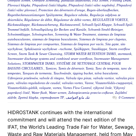
Overflow Screen
,
Overflow Screening
,
pantallas deflectoras
,
PAS Screen
,
Pivoting Drum
,
Plovoucí klapka
,
Přepadová čistící klapka
,
Přepadový čistící válec naplněný
,
Přepadový
čistící válec plovoucí
,
Protection des déversoirs d'orage
,
Regen-überlaufbecken
,
Regenbeckenausrüstungen Spülsysteme
,
Regulace odtoku
,
Regulacja odpływu ze
zbiorników
,
Régulateur de débit
,
Régulateur de débit vortex
,
REGULATEUR VORTEX
,
Rückstauklappe
,
Rückstausicherung
,
Rückstauventil
,
Schwall-Spül-Klappe
,
Schwall-Spül-
Trommel befüllt
,
Schwallspülung für Becken und Kanäle
,
Schwenk-Strahl-Reiniger
,
Schwimmklappe
,
Schwingrechen
,
Screening & Water Treatment
,
sistemas de limpieza
autobasculantes
,
sistemas de limpieza basculantes
,
Sistemas de limpieza por clapetas
,
Sistemas de limpieza por compuertas
,
Sistemas de limpieza por vacío
,
Sita gęste
,
sito
wychyłowe
,
Spłukiwanie wychyłowe –ruchome
,
Spülkippen
,
Stauklappe
,
Storm overflow
Screen
,
Storm Tank & Sewer Cleansing
,
STORM WATER RETENTION TANKS
,
stormtank
,
Stormwater discharge systems and combined sewer overflows
,
Stormwater Management
Solutions
,
STORMWATER TANKS
,
SYSTÈME DE NETTOYAGE CENTRAL POUR
BASSINS CIRCULAIRES.
,
Tamices
,
Tamis de déversoir
,
Tamiz
,
Tanc de tempesta
,
tanc de
tempestes
,
Tanques de tormenta
,
Tauchwände
,
tipping bucket
,
tolva basculante
,
Uzbrojenie przelewów
,
valvole di ritegno
,
Valvula tipo pinza
,
valvula vortice
,
valvulas pico
pato
,
válvulas reguladoras de caudal
,
valvulas vortex
,
Vanne
,
Visszatorlódás-csappantyú
,
Visszatorlódás-gátlók
,
volquete
,
vortex
,
Vortex Flow Control
,
výkyvné česle
,
Výkyvný
paprskový čistič
,
Water flush
,
Water screen
,
Zabezpieczenia przeciw-cofkowe
,
Zajištění
zádrže
,
Zpetná klapka
,
сертификат ТР
,
تنك مانع العواصف
0 Comment
HIDROSTANK continues with the international
commitment and will attend the next edition of the
IFAT, the World’s Leading Trade Fair for Water, Sewage,
Waste and Raw Materials Management, held from May