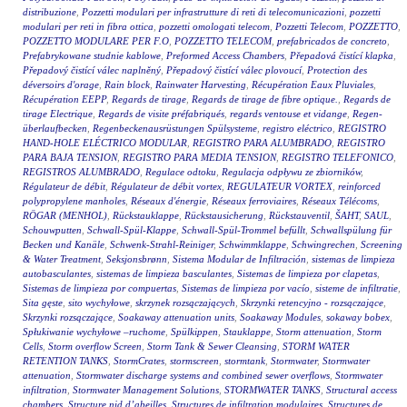
distribuzione
,
Pozzetti modulari per infrastrutture di reti di telecomunicazioni
,
pozzetti
modulari per reti in fibra ottica
,
pozzetti omologati telecom
,
Pozzetti Telecom
,
POZZETTO
,
POZZETTO MODULARE PER F.O
,
POZZETTO TELECOM
,
prefabricados de concreto
,
Prefabrykowane studnie kablowe
,
Preformed Access Chambers
,
Přepadová čistící klapka
,
Přepadový čistící válec naplněný
,
Přepadový čistící válec plovoucí
,
Protection des
déversoirs d'orage
,
Rain block
,
Rainwater Harvesting
,
Récupération Eaux Pluviales
,
Récupération EEPP
,
Regards de tirage
,
Regards de tirage de fibre optique.
,
Regards de
tirage Electrique
,
Regards de visite préfabriqués
,
regards ventouse et vidange
,
Regen-
überlaufbecken
,
Regenbeckenausrüstungen Spülsysteme
,
registro eléctrico
,
REGISTRO
HAND-HOLE ELÉCTRICO MODULAR
,
REGISTRO PARA ALUMBRADO
,
REGISTRO
PARA BAJA TENSION
,
REGISTRO PARA MEDIA TENSION
,
REGISTRO TELEFONICO
,
REGISTROS ALUMBRADO
,
Regulace odtoku
,
Regulacja odpływu ze zbiorników
,
Régulateur de débit
,
Régulateur de débit vortex
,
REGULATEUR VORTEX
,
reinforced
polypropylene manholes
,
Réseaux d'énergie
,
Réseaux ferroviaires
,
Réseaux Télécoms
,
RÖGAR (MENHOL)
,
Rückstauklappe
,
Rückstausicherung
,
Rückstauventil
,
ŠAHT
,
SAUL
,
Schouwputten
,
Schwall-Spül-Klappe
,
Schwall-Spül-Trommel befüllt
,
Schwallspülung für
Becken und Kanäle
,
Schwenk-Strahl-Reiniger
,
Schwimmklappe
,
Schwingrechen
,
Screening
& Water Treatment
,
Seksjonsbrønn
,
Sistema Modular de Infiltración
,
sistemas de limpieza
autobasculantes
,
sistemas de limpieza basculantes
,
Sistemas de limpieza por clapetas
,
Sistemas de limpieza por compuertas
,
Sistemas de limpieza por vacío
,
sisteme de infiltratie
,
Sita gęste
,
sito wychyłowe
,
skrzynek rozsączających
,
Skrzynki retencyjno - rozsączające
,
Skrzynki rozsączające
,
Soakaway attenuation units
,
Soakaway Modules
,
sokaway bobex
,
Spłukiwanie wychyłowe –ruchome
,
Spülkippen
,
Stauklappe
,
Storm attenuation
,
Storm
Cells
,
Storm overflow Screen
,
Storm Tank & Sewer Cleansing
,
STORM WATER
RETENTION TANKS
,
StormCrates
,
stormscreen
,
stormtank
,
Stormwater
,
Stormwater
attenuation
,
Stormwater discharge systems and combined sewer overflows
,
Stormwater
infiltration
,
Stormwater Management Solutions
,
STORMWATER TANKS
,
Structural access
chambers
,
Structure nid d’abeilles
,
Structures de infiltration modulaires
,
Structures de