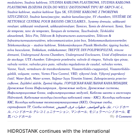
modulaires
,
Studnia kablowa
,
STUDNIA KABLOWA PLASTIKOWA
,
STUDNIA KABLOWA
PLASTIKOWA ZŁOŻONA DUŻA DO WIELU ZASTOSOWAŃ TYPU RF-SKPCV-AC-L
,
Studnie kablowe
,
studnie kablowe Typu SK
,
STUDNIE KABLOWE Z TWORZYWA
SZTUCZNEGO
,
Studnie kana|tzacyjne
,
studnie kanalizacyjne
,
SV chambers
,
SYSTÈME DE
NETTOYAGE CENTRAL POUR BASSINS CIRCULAIRES.
,
Systemy drenażu
,
szikkasztó
rendszer
,
szikkasztó rendszerek
,
szikkasztórendszer
,
Tamices
,
Tamis de déversoir
,
Tamiz
,
Tanc
de tempesta
,
tanc de tempestes
,
Tanques de tormenta
,
Tauchwände
,
Távközlési
aknaelemek
,
Telco Pits
,
Télécom & Infrastructures autoroutières
,
Télécom &
Infrastructuresautoroutières
,
telecommunication joint box
,
Telekommunikationsverteiler
,
Telekomunikacja – studnie kablowe
,
Telekomünikasyon Plastik Menholler
,
tipping bucket
,
tolva basculante
,
Trekkekum
,
trekkekummer
,
TREPTE DIN POLIPROPILENĂ
,
trincee
drenanti
,
Underground Access Chambers
,
Underground Enclosures
,
Unité d'infiltration ou
de stockage
,
UTX chamber
,
Uzbrojenie przelewów
,
valvole di ritegno
,
Valvula tipo pinza
,
valvula vortice
,
valvulas pico pato
,
válvulas reguladoras de caudal
,
valvulas vortex
,
Vanne
,
Vault
,
vertedouro de transbordamento
,
Visszatorlódás-csappantyú
,
Visszatorlódás-
gátlók
,
volquete
,
vortex
,
Vortex Flow Control
,
VRD
,
výkyvné česle
,
Výkyvný paprskový
čistič
,
Water flush
,
Water screen
,
Yağmur Suyu Yönetim Sistemi
,
Zabezpieczenia przeciw-
cofkowe
,
Zajištění zádrže
,
Zpetná klapka
,
ГОРОДСКАЯ КАБЕЛЬНАЯ КАНАЛИЗАЦИЯ
,
Дренажные блоки Инфильтрация.
,
дренажные модули
,
Дренажные системы
,
Инфильтрационные блоки
,
инфильтрационных модулей
,
Кабелни шахти и аксесоари
Hidrostank
,
Кабельные колодцы (колодцы кабельной связи - ККС)
,
Колодцы кабельные
ККС
,
Колодцы кабельные телекоммуникационные (ККТ)
,
Опорные скобы
,
сертификат ТР
,
Скобы ходовые
,
خطوات غرف التفتيش
,
تنك مانع العواصف
,
ハンドホー
ル
,
ハンドホール テレコミュニケーション
,
マンホール
,
モジュラーハンドホール
,
電
気 ハンドホール
0 Comment
HIDROSTANK continues with the international