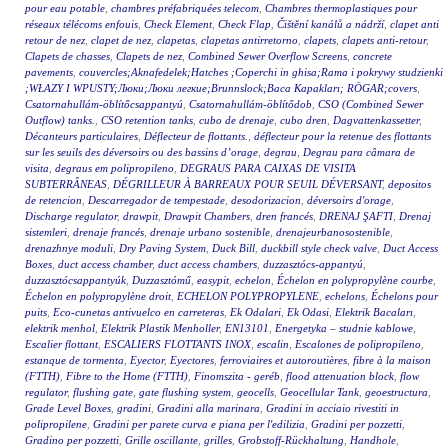
pour eau potable
,
chambres préfabriquées telecom
,
Chambres thermoplastiques pour
réseaux télécoms enfouis
,
Check Element
,
Check Flap
,
Čištění kanálů a nádrží
,
clapet anti
retour de nez
,
clapet de nez
,
clapetas
,
clapetas antirretorno
,
clapets
,
clapets anti-retour
,
Clapets de chasses
,
Clapets de nez
,
Combined Sewer Overflow Screens
,
concrete
pavements
,
couvercles;Aknafedelek;Hatches ;Coperchi in ghisa;Rama i pokrywy studzienki
;WŁAZY I WPUSTY;Люки;Люки легкие;Brunnslock;Baca Kapakları; RÖGAR;covers
,
Csatornahullám-öblítőcsappantyú
,
Csatornahullám-öblítődob
,
CSO (Combined Sewer
Outflow) tanks.
,
CSO retention tanks
,
cubo de drenaje
,
cubo dren
,
Dagvattenkassetter
,
Décanteurs particulaires
,
Déflecteur de flottants.
,
déflecteur pour la retenue des flottants
sur les seuils des déversoirs ou des bassins d’orage
,
degrau
,
Degrau para câmara de
visita
,
degraus em polipropileno
,
DEGRAUS PARA CAIXAS DE VISITA
SUBTERRÂNEAS
,
DÉGRILLEUR À BARREAUX POUR SEUIL DÉVERSANT
,
depositos
de retencion
,
Descarregador de tempestade
,
desodorizacion
,
déversoirs d'orage
,
Discharge regulator
,
drawpit
,
Drawpit Chambers
,
dren francés
,
DRENAJ ŞAFTI
,
Drenaj
sistemleri
,
drenaje francés
,
drenaje urbano sostenible
,
drenajeurbanosostenible
,
drenazhnye moduli
,
Dry Paving System
,
Duck Bill
,
duckbill style check valve
,
Duct Access
Boxes
,
duct access chamber
,
duct access chambers
,
duzzasztócs-appantyú
,
duzzasztócsappantyúk
,
Duzzasztómű
,
easypit
,
echelon
,
Échelon en polypropylène courbe
,
Échelon en polypropylène droit
,
ECHELON POLYPROPYLENE
,
echelons
,
Échelons pour
puits
,
Eco-cunetas antivuelco en carreteras
,
Ek Odalari
,
Ek Odasi
,
Elektrik Bacaları
,
elektrik menhol
,
Elektrik Plastik Menholler
,
EN13101
,
Energetyka – studnie kablowe
,
Escalier flottant
,
ESCALIERS FLOTTANTS INOX
,
escalin
,
Escalones de polipropileno
,
estanque de tormenta
,
Eyector
,
Eyectores
,
ferroviaires et autoroutières
,
fibre à la maison
(FTTH)
,
Fibre to the Home (FTTH)
,
Finomszita - geréb
,
flood attenuation block
,
flow
regulator
,
flushing gate
,
gate flushing system
,
geocells
,
Geocellular Tank
,
geoestructura
,
Grade Level Boxes
,
gradini
,
Gradini alla marinara
,
Gradini in acciaio rivestiti in
polipropilene
,
Gradini per parete curva e piana per l'edilizia
,
Gradini per pozzetti
,
Gradino per pozzetti
,
Grille oscillante
,
grilles
,
Grobstoff-Rückhaltung
,
Handhole
,