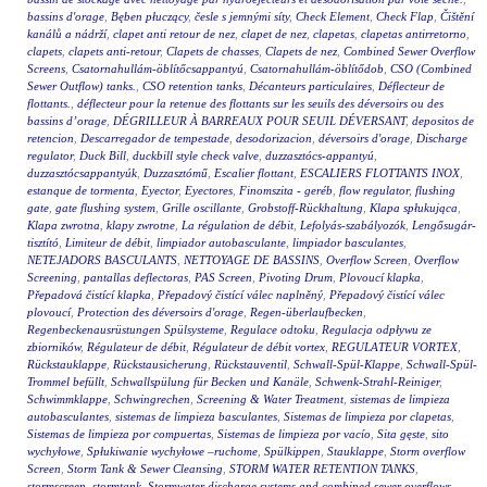
bassins d'orage
,
Bęben płuczący
,
česle s jemnými síty
,
Check Element
,
Check Flap
,
Čištění
kanálů a nádrží
,
clapet anti retour de nez
,
clapet de nez
,
clapetas
,
clapetas antirretorno
,
clapets
,
clapets anti-retour
,
Clapets de chasses
,
Clapets de nez
,
Combined Sewer Overflow
Screens
,
Csatornahullám-öblítőcsappantyú
,
Csatornahullám-öblítődob
,
CSO (Combined
Sewer Outflow) tanks.
,
CSO retention tanks
,
Décanteurs particulaires
,
Déflecteur de
flottants.
,
déflecteur pour la retenue des flottants sur les seuils des déversoirs ou des
bassins d’orage
,
DÉGRILLEUR À BARREAUX POUR SEUIL DÉVERSANT
,
depositos de
retencion
,
Descarregador de tempestade
,
desodorizacion
,
déversoirs d'orage
,
Discharge
regulator
,
Duck Bill
,
duckbill style check valve
,
duzzasztócs-appantyú
,
duzzasztócsappantyúk
,
Duzzasztómű
,
Escalier flottant
,
ESCALIERS FLOTTANTS INOX
,
estanque de tormenta
,
Eyector
,
Eyectores
,
Finomszita - geréb
,
flow regulator
,
flushing
gate
,
gate flushing system
,
Grille oscillante
,
Grobstoff-Rückhaltung
,
Klapa spłukująca
,
Klapa zwrotna
,
klapy zwrotne
,
La régulation de débit
,
Lefolyás-szabályozók
,
Lengősugár-
tisztító
,
Limiteur de débit
,
limpiador autobasculante
,
limpiador basculantes
,
NETEJADORS BASCULANTS
,
NETTOYAGE DE BASSINS
,
Overflow Screen
,
Overflow
Screening
,
pantallas deflectoras
,
PAS Screen
,
Pivoting Drum
,
Plovoucí klapka
,
Přepadová čistící klapka
,
Přepadový čistící válec naplněný
,
Přepadový čistící válec
plovoucí
,
Protection des déversoirs d'orage
,
Regen-überlaufbecken
,
Regenbeckenausrüstungen Spülsysteme
,
Regulace odtoku
,
Regulacja odpływu ze
zbiorników
,
Régulateur de débit
,
Régulateur de débit vortex
,
REGULATEUR VORTEX
,
Rückstauklappe
,
Rückstausicherung
,
Rückstauventil
,
Schwall-Spül-Klappe
,
Schwall-Spül-
Trommel befüllt
,
Schwallspülung für Becken und Kanäle
,
Schwenk-Strahl-Reiniger
,
Schwimmklappe
,
Schwingrechen
,
Screening & Water Treatment
,
sistemas de limpieza
autobasculantes
,
sistemas de limpieza basculantes
,
Sistemas de limpieza por clapetas
,
Sistemas de limpieza por compuertas
,
Sistemas de limpieza por vacío
,
Sita gęste
,
sito
wychyłowe
,
Spłukiwanie wychyłowe –ruchome
,
Spülkippen
,
Stauklappe
,
Storm overflow
Screen
,
Storm Tank & Sewer Cleansing
,
STORM WATER RETENTION TANKS
,
stormscreen
,
stormtank
,
Stormwater discharge systems and combined sewer overflows
,