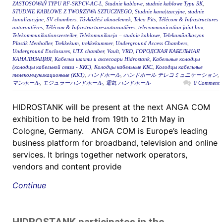
ZASTOSOWAŃ TYPU RF-SKPCV-AC-L
,
Studnie kablowe
,
studnie kablowe Typu SK
,
STUDNIE KABLOWE Z TWORZYWA SZTUCZNEGO
,
Studnie kana|tzacyjne
,
studnie
kanalizacyjne
,
SV chambers
,
Távközlési aknaelemek
,
Telco Pits
,
Télécom & Infrastructures
autoroutières
,
Télécom & Infrastructuresautoroutières
,
telecommunication joint box
,
Telekommunikationsverteiler
,
Telekomunikacja – studnie kablowe
,
Telekomünikasyon
Plastik Menholler
,
Trekkekum
,
trekkekummer
,
Underground Access Chambers
,
Underground Enclosures
,
UTX chamber
,
Vault
,
VRD
,
ГОРОДСКАЯ КАБЕЛЬНАЯ
КАНАЛИЗАЦИЯ
,
Кабелни шахти и аксесоари Hidrostank
,
Кабельные колодцы
(колодцы кабельной связи - ККС)
,
Колодцы кабельные ККС
,
Колодцы кабельные
телекоммуникационные (ККТ)
,
ハンドホール
,
ハンドホール テレコミュニケーション
,
マンホール
,
モジュラーハンドホール
,
電気 ハンドホール
0 Comment
HIDROSTANK will be present at the next ANGA COM
exhibition to be held from 19th to 21th May in
Cologne, Germany. ANGA COM is Europe’s leading
business platform for broadband, television and online
services. It brings together network operators,
vendors and content provide
Continue