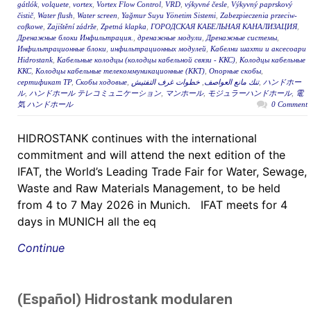
gátlók
,
volquete
,
vortex
,
Vortex Flow Control
,
VRD
,
výkyvné česle
,
Výkyvný paprskový
čistič
,
Water flush
,
Water screen
,
Yağmur Suyu Yönetim Sistemi
,
Zabezpieczenia przeciw-
cofkowe
,
Zajištění zádrže
,
Zpetná klapka
,
ГОРОДСКАЯ КАБЕЛЬНАЯ КАНАЛИЗАЦИЯ
,
Дренажные блоки Инфильтрация.
,
дренажные модули
,
Дренажные системы
,
Инфильтрационные блоки
,
инфильтрационных модулей
,
Кабелни шахти и аксесоари
Hidrostank
,
Кабельные колодцы (колодцы кабельной связи - ККС)
,
Колодцы кабельные
ККС
,
Колодцы кабельные телекоммуникационные (ККТ)
,
Опорные скобы
,
сертификат ТР
,
Скобы ходовые
,
خطوات غرف التفتيش
,
تنك مانع العواصف
,
ハンドホー
ル
,
ハンドホール テレコミュニケーション
,
マンホール
,
モジュラーハンドホール
,
電
気 ハンドホール
0 Comment
HIDROSTANK continues with the international
commitment and will attend the next edition of the
IFAT, the World’s Leading Trade Fair for Water, Sewage,
Waste and Raw Materials Management, to be held
from 4 to 7 May 2026 in Munich. IFAT meets for 4
days in MUNICH all the eq
Continue
(Español) Hidrostank modularen