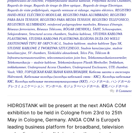
prefabricados de concreto
,
Prefabrykowane studnie kablowe
,
Preformed Access Chambers
,
Regards de tirage
,
Regards de tirage de fibre optique.
,
Regards de tirage Electrique
,
Regards de visite préfabriqués
,
regards ventouse et vidange
,
registro eléctrico
,
REGISTRO
HAND-HOLE ELÉCTRICO MODULAR
,
REGISTRO PARA ALUMBRADO
,
REGISTRO
PARA BAJA TENSION
,
REGISTRO PARA MEDIA TENSION
,
REGISTRO TELEFONICO
,
REGISTROS ALUMBRADO
,
reinforced polypropylene manholes
,
Réseaux d'énergie
,
Réseaux ferroviaires
,
Réseaux Télécoms
,
RÖGAR (MENHOL)
,
ŠAHT
,
Schouwputten
,
Seksjonsbrønn
,
Structural access chambers
,
Studnia kablowa
,
STUDNIA KABLOWA
PLASTIKOWA
,
STUDNIA KABLOWA PLASTIKOWA ZŁOŻONA DUŻA DO WIELU
ZASTOSOWAŃ TYPU RF-SKPCV-AC-L
,
Studnie kablowe
,
studnie kablowe Typu SK
,
STUDNIE KABLOWE Z TWORZYWA SZTUCZNEGO
,
Studnie kana|tzacyjne
,
studnie
kanalizacyjne
,
SV chambers
,
Távközlési aknaelemek
,
Telco Pits
,
Télécom &
Infrastructuresautoroutières
,
telecommunication joint box
,
Telekommunikationsverteiler
,
Telekomunikacja – studnie kablowe
,
Telekomünikasyon Plastik Menholler
,
Trekkekum
,
trekkekummer
,
Underground Access Chambers
,
Underground Enclosures
,
UTX chamber
,
Vault
,
VRD
,
ГОРОДСКАЯ КАБЕЛЬНАЯ КАНАЛИЗАЦИЯ
,
Кабелни шахти и аксесоари
Hidrostank
,
Кабельные колодцы (колодцы кабельной связи - ККС)
,
Колодцы кабельные
ККС
,
Колодцы кабельные телекоммуникационные (ККТ)
,
ハンドホール
,
ハンドホール
テレコミュニケーション
,
マンホール
,
モジュラーハンドホール
,
電気 ハンドホール
0 Comment
HIDROSTANK will be present at the next ANGA COM
exhibition to be held in Cologne from 23rd to 25th
May in Cologne, Germany. ANGA COM is Europe’s
leading business platform for broadband, television