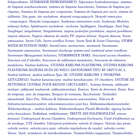
Seksjonsbrønn
,
SEPARADOR HIDRODINÁMICO
,
Séparateur hydrodynamique
,
sistemas
de limpieza autobasculantes
,
sistemas de limpieza basculantes
,
Sistemas de limpieza por
clapetas
,
Sistemas de limpieza por compuertas
,
Sistemas de limpieza por vacío
,
sisteme de
infiltratie
,
Sita gęste
,
sito wychyłowe
,
skrzynek rozsączających
,
Skrzynki retencyjno
- rozsączające
,
Skrzynki rozsączające
,
Soakaway attenuation units
,
Soakaway Modules
,
sokaway bobex
,
Spłukiwanie wychyłowe –ruchome
,
Spülkippen
,
Stauklappe
,
Steel Step
,
Steigbügel
,
steigelement
,
Steigelemente
,
stopnie podwójne powlekane
,
stopnie powlekane
,
stopnie włazowe
,
Stopnie włazowe do studni PP
,
stopnie żeliwne
,
Stopnie złazowe
,
Storm
attenuation
,
Storm Cells
,
Storm overflow Screen
,
Storm Tank & Sewer Cleansing
,
STORM
WATER RETENTION TANKS
,
StormCrates
,
stormscreen
,
stormtank
,
Stormwater
,
Stormwater attenuation
,
Stormwater discharge systems and combined sewer overflows
,
Stormwater Management Solutions
,
STORMWATER TANKS
,
Structural access chambers
,
Structure nid d’abeilles
,
Structures de infiltration modulaires
,
Structures de rétention
modulaires
,
Studnia kablowa
,
STUDNIA KABLOWA PLASTIKOWA
,
STUDNIA KABLOWA
PLASTIKOWA ZŁOŻONA DUŻA DO WIELU ZASTOSOWAŃ TYPU RF-SKPCV-AC-L
,
Studnie kablowe
,
studnie kablowe Typu SK
,
STUDNIE KABLOWE Z TWORZYWA
SZTUCZNEGO
,
Studnie kana|tzacyjne
,
studnie kanalizacyjne
,
SV chambers
,
SYSTÈME DE
NETTOYAGE CENTRAL POUR BASSINS CIRCULAIRES.
,
Systemy drenażu
,
szikkasztó
rendszer
,
szikkasztó rendszerek
,
szikkasztórendszer
,
Tamices
,
Tamis de déversoir
,
Tamiz
,
Tanc
de tempesta
,
tanc de tempestes
,
Tanques de tormenta
,
Tauchwände
,
Távközlési
aknaelemek
,
Telco Pits
,
Télécom & Infrastructures autoroutières
,
Télécom &
Infrastructuresautoroutières
,
telecommunication joint box
,
Telekommunikationsverteiler
,
Telekomunikacja – studnie kablowe
,
Telekomünikasyon Plastik Menholler
,
tipping bucket
,
tolva basculante
,
Trekkekum
,
trekkekummer
,
TREPTE DIN POLIPROPILENĂ
,
trincee
drenanti
,
Underground Access Chambers
,
Underground Enclosures
,
Unité d'infiltration ou
de stockage
,
UTX chamber
,
Uzbrojenie przelewów
,
valvole di ritegno
,
Valvula tipo pinza
,
valvula vortice
,
valvulas pico pato
,
válvulas reguladoras de caudal
,
valvulas vortex
,
Vanne
,
Vault
,
vertedouro de transbordamento
,
Visszatorlódás-csappantyú
,
Visszatorlódás-