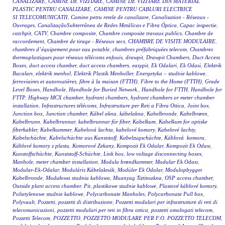
CANALIZARE
,
CAMINE DE VIZITARE
,
CAMINE DE VIZITARE DIN MATERIAL
PLASTIC PENTRU CANALIZARE
,
CAMINE PENTRU CABLURI ELECTRICE
SI TELECOMUNICATII
,
Camine petru retele de canalizare
,
Canalisation - Réseaux -
Ouvrages
,
CanalizaçãoSubterrânea de Redes Metálicas e Fibra Óptica
,
Capac inspectie
,
catchpit
,
CATV
,
Chambre composite
,
Chambre composite travaux publics
,
Chambre de
raccordement
,
Chambre de tirage - Réseaux secs
,
CHAMBRE DE VISITE MODULAIRE
,
chambres d’équipement pour eau potable
,
chambres préfabriquées telecom
,
Chambres
thermoplastiques pour réseaux télécoms enfouis
,
drawpit
,
Drawpit Chambers
,
Duct Access
Boxes
,
duct access chamber
,
duct access chambers
,
easypit
,
Ek Odalari
,
Ek Odasi
,
Elektrik
Bacaları
,
elektrik menhol
,
Elektrik Plastik Menholler
,
Energetyka – studnie kablowe
,
ferroviaires et autoroutières
,
fibre à la maison (FTTH)
,
Fibre to the Home (FTTH)
,
Grade
Level Boxes
,
Handhole
,
Handhole for Buried Network.
,
Handhole for FTTH
,
Handhole for
FTTP
,
Highway MCX chamber
,
hydrant chambers
,
hydrant chambers or meter chamber
installation
,
Infrastructures télécoms
,
Infrastrutture per Reti a Fibra Ottica
,
Joint box
,
Junction box
,
Junction chamber
,
Kábel akna
,
kábelakna
,
Kabelbronde
,
Kabelbrønn
,
Kabelbrunn
,
Kabelbrunnar
,
kabelbrunnar för fiber
,
Kabelkum
,
Kabelkum for optiske
fiberkabler
,
Kabelkummer
,
Kabelová šachta
,
kabelové komory
,
Kabelové šachty
,
Kabelschächte
,
Kabelschächte aus Kunststoff
,
Kabelzugschächte
,
Káblová komora
,
Káblové komory z plastu
,
Komorové Zekany
,
Kompozit Ek Odalar
,
Kompozit Ek Odası
,
Kunstoffschächte
,
Kunststoff-Schächte
,
Link box
,
low voltage disconnecting boxes
,
Manhole
,
meter chamber installation
,
Modula brøndkammer
,
Modular Ek Odası
,
Modular-Ek-Odalar
,
Moduláris Kábelaknák
,
Modüler Ek Odalar
,
Modulopbygget
Kabelbronde
,
Modułowa studnia kablowa
,
Muanyag Tiztitoakna
,
OSP access chamber
,
Outside plant access chamber
,
Pit
,
plastikowe studnie kablowe
,
Plastové káblové komory
,
Polietylenowe studnie kablowe
,
Polycarbonate Manholes
,
Polycarbonate Pull box
,
Polyvault
,
Pozzetti
,
pozzetti di distribuzione
,
Pozzetti modulari per infrastrutture di reti di
telecomunicazioni
,
pozzetti modulari per reti in fibra ottica
,
pozzetti omologati telecom
,
Pozzetti Telecom
,
POZZETTO
,
POZZETTO MODULARE PER F.O
,
POZZETTO TELECOM
,