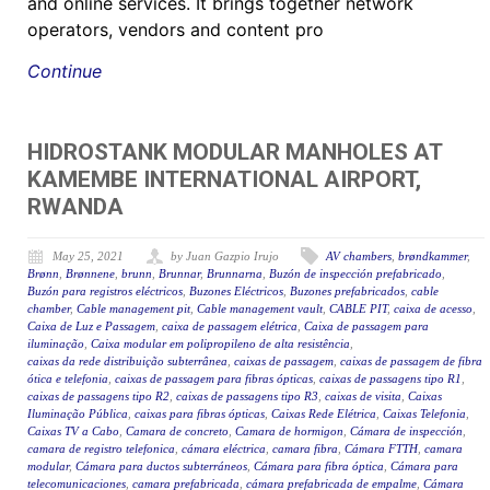
and online services. It brings together network
operators, vendors and content pro
Continue
HIDROSTANK MODULAR MANHOLES AT
KAMEMBE INTERNATIONAL AIRPORT,
RWANDA
May 25, 2021
by Juan Gazpio Irujo
AV chambers
,
brøndkammer
,
Brønn
,
Brønnene
,
brunn
,
Brunnar
,
Brunnarna
,
Buzón de inspección prefabricado
,
Buzón para registros eléctricos
,
Buzones Eléctricos
,
Buzones prefabricados
,
cable
chamber
,
Cable management pit
,
Cable management vault
,
CABLE PIT
,
caixa de acesso
,
Caixa de Luz e Passagem
,
caixa de passagem elétrica
,
Caixa de passagem para
iluminação
,
Caixa modular em polipropileno de alta resistência
,
caixas da rede distribuição subterrânea
,
caixas de passagem
,
caixas de passagem de fibra
ótica e telefonia
,
caixas de passagem para fibras ópticas
,
caixas de passagens tipo R1
,
caixas de passagens tipo R2
,
caixas de passagens tipo R3
,
caixas de visita
,
Caixas
Iluminação Pública
,
caixas para fibras ópticas
,
Caixas Rede Elétrica
,
Caixas Telefonia
,
Caixas TV a Cabo
,
Camara de concreto
,
Camara de hormigon
,
Cámara de inspección
,
camara de registro telefonica
,
cámara eléctrica
,
camara fibra
,
Cámara FTTH
,
camara
modular
,
Cámara para ductos subterráneos
,
Cámara para fibra óptica
,
Cámara para
telecomunicaciones
,
camara prefabricada
,
cámara prefabricada de empalme
,
Cámara