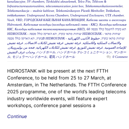
kanalizacyjne
,
SV chambers
,
Távközlési aknaelemek
,
Telco Pits
,
Télécom &
Infrastructuresautoroutières
,
telecommunication joint box
,
Telekommunikationsverteiler
,
Telekomunikacja – studnie kablowe
,
Telekomünikasyon Plastik Menholler
,
Trekkekum
,
trekkekummer
,
Underground Access Chambers
,
Underground Enclosures
,
UTX chamber
,
Vault
,
VRD
,
ГОРОДСКАЯ КАБЕЛЬНАЯ КАНАЛИЗАЦИЯ
,
Кабелни шахти и аксесоари
Hidrostank
,
Кабельные колодцы (колодцы кабельной связи - ККС)
,
Колодцы кабельные
ККС
,
Колодцы кабельные телекоммуникационные (ККТ)
,
תא בקרה לחשמל כולל מכסה 60
תא הארקה כולל מכסה HIDROSTANK - שוחות מתאי
,
HIDROSTANK - שוחות מתאי בקרה
,
בקרה
خطوط الأنابيب الكهربائية
,
תא הארקה כולל מכסהB HIDROSTANK - שוחות מתאי בקרה
غرفة تفتيش
,
غرفة تفتيش لكابلات الاتصالات
,
غرفة تفتيش
,
والاتصالات السلكية واللاسلكية
,
فتحة من بوليبروبيلان
,
غرفة تفتيش للكابلات الكهربائية
,
غرفة تفتيش للتوزيع
,
للإضاءة العمومية
وحدات غرف التفتيش
,
ハンドホール
,
ハンドホール テレコミュニケーション
,
マンホー
ル
,
モジュラーハンドホール
,
電気 ハンドホール
0 Comment
HIDROSTANK will be present at the next FTTH
Conference, to be held from 25 to 27 March, at
Amsterdam, in The Netherlands. The FTTH Conference
2025 programme, one of the world’s leading telecoms
industry worldwide events, will feature expert
workshops, conference panel sessions a
Continue