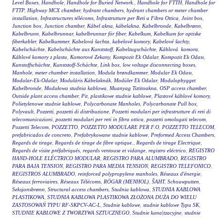
Level Boxes
,
Handhole
,
Handhole for Buried Network.
,
Handhole for FTTH
,
Handhole for
FTTP
,
Highway MCX chamber
,
hydrant chambers
,
hydrant chambers or meter chamber
installation
,
Infrastructures télécoms
,
Infrastrutture per Reti a Fibra Ottica
,
Joint box
,
Junction box
,
Junction chamber
,
Kábel akna
,
kábelakna
,
Kabelbronde
,
Kabelbrønn
,
Kabelbrunn
,
Kabelbrunnar
,
kabelbrunnar för fiber
,
Kabelkum
,
Kabelkum for optiske
fiberkabler
,
Kabelkummer
,
Kabelová šachta
,
kabelové komory
,
Kabelové šachty
,
Kabelschächte
,
Kabelschächte aus Kunststoff
,
Kabelzugschächte
,
Káblová komora
,
Káblové komory z plastu
,
Komorové Zekany
,
Kompozit Ek Odalar
,
Kompozit Ek Odası
,
Kunstoffschächte
,
Kunststoff-Schächte
,
Link box
,
low voltage disconnecting boxes
,
Manhole
,
meter chamber installation
,
Modula brøndkammer
,
Modular Ek Odası
,
Modular-Ek-Odalar
,
Moduláris Kábelaknák
,
Modüler Ek Odalar
,
Modulopbygget
Kabelbronde
,
Modułowa studnia kablowa
,
Muanyag Tiztitoakna
,
OSP access chamber
,
Outside plant access chamber
,
Pit
,
plastikowe studnie kablowe
,
Plastové káblové komory
,
Polietylenowe studnie kablowe
,
Polycarbonate Manholes
,
Polycarbonate Pull box
,
Polyvault
,
Pozzetti
,
pozzetti di distribuzione
,
Pozzetti modulari per infrastrutture di reti di
telecomunicazioni
,
pozzetti modulari per reti in fibra ottica
,
pozzetti omologati telecom
,
Pozzetti Telecom
,
POZZETTO
,
POZZETTO MODULARE PER F.O
,
POZZETTO TELECOM
,
prefabricados de concreto
,
Prefabrykowane studnie kablowe
,
Preformed Access Chambers
,
Regards de tirage
,
Regards de tirage de fibre optique.
,
Regards de tirage Electrique
,
Regards de visite préfabriqués
,
regards ventouse et vidange
,
registro eléctrico
,
REGISTRO
HAND-HOLE ELÉCTRICO MODULAR
,
REGISTRO PARA ALUMBRADO
,
REGISTRO
PARA BAJA TENSION
,
REGISTRO PARA MEDIA TENSION
,
REGISTRO TELEFONICO
,
REGISTROS ALUMBRADO
,
reinforced polypropylene manholes
,
Réseaux d'énergie
,
Réseaux ferroviaires
,
Réseaux Télécoms
,
RÖGAR (MENHOL)
,
ŠAHT
,
Schouwputten
,
Seksjonsbrønn
,
Structural access chambers
,
Studnia kablowa
,
STUDNIA KABLOWA
PLASTIKOWA
,
STUDNIA KABLOWA PLASTIKOWA ZŁOŻONA DUŻA DO WIELU
ZASTOSOWAŃ TYPU RF-SKPCV-AC-L
,
Studnie kablowe
,
studnie kablowe Typu SK
,
STUDNIE KABLOWE Z TWORZYWA SZTUCZNEGO
,
Studnie kana|tzacyjne
,
studnie