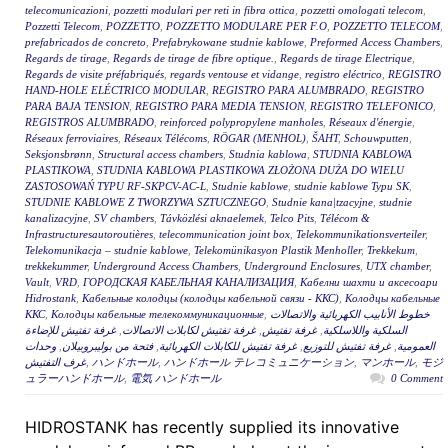
telecomunicazioni
,
pozzetti modulari per reti in fibra ottica
,
pozzetti omologati telecom
,
Pozzetti Telecom
,
POZZETTO
,
POZZETTO MODULARE PER F.O
,
POZZETTO TELECOM
,
prefabricados de concreto
,
Prefabrykowane studnie kablowe
,
Preformed Access Chambers
,
Regards de tirage
,
Regards de tirage de fibre optique.
,
Regards de tirage Electrique
,
Regards de visite préfabriqués
,
regards ventouse et vidange
,
registro eléctrico
,
REGISTRO
HAND-HOLE ELÉCTRICO MODULAR
,
REGISTRO PARA ALUMBRADO
,
REGISTRO
PARA BAJA TENSION
,
REGISTRO PARA MEDIA TENSION
,
REGISTRO TELEFONICO
,
REGISTROS ALUMBRADO
,
reinforced polypropylene manholes
,
Réseaux d'énergie
,
Réseaux ferroviaires
,
Réseaux Télécoms
,
RÖGAR (MENHOL)
,
ŠAHT
,
Schouwputten
,
Seksjonsbrønn
,
Structural access chambers
,
Studnia kablowa
,
STUDNIA KABLOWA
PLASTIKOWA
,
STUDNIA KABLOWA PLASTIKOWA ZŁOŻONA DUŻA DO WIELU
ZASTOSOWAŃ TYPU RF-SKPCV-AC-L
,
Studnie kablowe
,
studnie kablowe Typu SK
,
STUDNIE KABLOWE Z TWORZYWA SZTUCZNEGO
,
Studnie kana|tzacyjne
,
studnie
kanalizacyjne
,
SV chambers
,
Távközlési aknaelemek
,
Telco Pits
,
Télécom &
Infrastructuresautoroutières
,
telecommunication joint box
,
Telekommunikationsverteiler
,
Telekomunikacja – studnie kablowe
,
Telekomünikasyon Plastik Menholler
,
Trekkekum
,
trekkekummer
,
Underground Access Chambers
,
Underground Enclosures
,
UTX chamber
,
Vault
,
VRD
,
ГОРОДСКАЯ КАБЕЛЬНАЯ КАНАЛИЗАЦИЯ
,
Кабелни шахти и аксесоари
Hidrostank
,
Кабельные колодцы (колодцы кабельной связи - ККС)
,
Колодцы кабельные
ККС
,
Колодцы кабельные телекоммуникационные
,
خطوط الأنابيب الكهربائية والاتصالات
غرفة تفتيش للإضاءة
,
غرفة تفتيش لكابلات الاتصالات
,
غرفة تفتيش
,
السلكية واللاسلكية
وحدات
,
فتحة من بوليبروبيلان
,
غرفة تفتيش للكابلات الكهربائية
,
غرفة تفتيش للتوزيع
,
العمومية
غرف التفتيش
,
ハンドホール
,
ハンドホール テレコミュニケーション
,
マンホール
,
モジ
ュラーハンドホール
,
電気 ハンドホール
0 Comment
HIDROSTANK has recently supplied its innovative