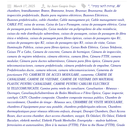
March 17, 2025
by Juan Gazpio Irujo
"
,
"שוחות לתאי בקרה
,
AV
chambers
,
brøndkammer
,
Brønn
,
Brønnene
,
brunn
,
Brunnar
,
Brunnarna
,
Buzón de
inspección prefabricado
,
Buzón para registros eléctricos
,
Buzones Eléctricos
,
Buzones prefabricados
,
cable chamber
,
Cable management pit
,
Cable management vault
,
CABLE PIT
,
caixa de acesso
,
Caixa de Luz e Passagem
,
caixa de passagem elétrica
,
Caixa
de passagem para iluminação
,
Caixa modular em polipropileno de alta resistência
,
caixas da rede distribuição subterrânea
,
caixas de passagem
,
caixas de passagem de fibra
ótica e telefonia
,
caixas de passagem para fibras ópticas
,
caixas de passagens tipo R1
,
caixas de passagens tipo R2
,
caixas de passagens tipo R3
,
caixas de visita
,
Caixas
Iluminação Pública
,
caixas para fibras ópticas
,
Caixas Rede Elétrica
,
Caixas Telefonia
,
Caixas TV a Cabo
,
Camara de concreto
,
Camara de hormigon
,
Cámara de inspección
,
camara de registro telefonica
,
cámara eléctrica
,
camara fibra
,
Cámara FTTH
,
camara
modular
,
Cámara para ductos subterráneos
,
Cámara para fibra óptica
,
Cámara para
telecomunicaciones
,
camara prefabricada
,
cámara prefabricada de empalme
,
Cámara
Prefabricadas ducto
,
camara telecom
,
camara telecomunicaciones
,
Camereta de
jonctionare FO
,
CAMERETE DE ACCES MODULARE
,
cameretta
,
CĂMINE DE
CANALIZARE
,
CAMINE DE VIZITARE
,
CAMINE DE VIZITARE DIN MATERIAL
PLASTIC PENTRU CANALIZARE
,
CAMINE PENTRU CABLURI ELECTRICE
SI TELECOMUNICATII
,
Camine petru retele de canalizare
,
Canalisation - Réseaux -
Ouvrages
,
CanalizaçãoSubterrânea de Redes Metálicas e Fibra Óptica
,
Capac inspectie
,
catchpit
,
CATV
,
Chambre composite
,
Chambre composite travaux publics
,
Chambre de
raccordement
,
Chambre de tirage - Réseaux secs
,
CHAMBRE DE VISITE MODULAIRE
,
chambres d’équipement pour eau potable
,
chambres préfabriquées telecom
,
Chambres
thermoplastiques pour réseaux télécoms enfouis
,
drawpit
,
Drawpit Chambers
,
Duct Access
Boxes
,
duct access chamber
,
duct access chambers
,
easypit
,
Ek Odalari
,
Ek Odasi
,
Elektrik
Bacaları
,
elektrik menhol
,
Elektrik Plastik Menholler
,
Energetyka – studnie kablowe
,
ferroviaires et autoroutières
,
fibre à la maison (FTTH)
,
Fibre to the Home (FTTH)
,
Grade