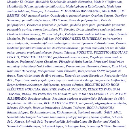
Modular-Ek-Odalar
,
Moduláris Kábelaknák
,
module d'rétention
,
Module d’infiltration
,
Modüler Ek Odalar
,
módulo de infiltración
,
Modulopbygget Kabelbronde
,
Modułowa
studnia kablowa
,
Muanyag Tiztitoakna
,
NETEJADORS BASCULANTS
,
NETTOYAGE DE
BASSINS
,
OSP access chamber
,
Outside plant access chamber
,
Overflow Screen
,
Overflow
Screening
,
pantallas deflectoras
,
PAS Screen
,
Pasos de polipropileno
,
Pate de
polipropileno
,
Pavimento permeable
,
peldaño
,
peldaño para pozo
,
permeable pavement
,
permeable paving
,
permeable surface
,
Pit
,
Pivoting Drum
,
plastikowe studnie kablowe
,
Plastové káblové komory
,
Plovoucí klapka
,
Polietylenowe studnie kablowe
,
Polycarbonate
Manholes
,
Polycarbonate Pull box
,
POLYPROPYLEEN KLIMTREDEN
,
polypropylene
steps
,
Polyvault
,
pozo-de-infiltracion-de-aguas
,
Pozzetti
,
pozzetti di distribuzione
,
Pozzetti
modulari per infrastrutture di reti di telecomunicazioni
,
pozzetti modulari per reti in fibra
ottica
,
pozzetti omologati telecom
,
Pozzetti Telecom
,
POZZETTO
,
POZZETTO MODULARE
PER F.O
,
POZZETTO TELECOM
,
prefabricados de concreto
,
Prefabrykowane studnie
kablowe
,
Preformed Access Chambers
,
Přepadová čistící klapka
,
Přepadový čistící válec
naplněný
,
Přepadový čistící válec plovoucí
,
Protection des déversoirs d'orage
,
Rain block
,
Rainwater Harvesting
,
Récupération Eaux Pluviales
,
Récupération EEPP
,
Regards de
tirage
,
Regards de tirage de fibre optique.
,
Regards de tirage Electrique
,
Regards de visite
AEP
,
Regards de visite préfabriqués
,
regards ventouse et vidange
,
Regen-überlaufbecken
,
Regenbeckenausrüstungen Spülsysteme
,
registro eléctrico
,
REGISTRO HAND-HOLE
ELÉCTRICO MODULAR
,
REGISTRO PARA ALUMBRADO
,
REGISTRO PARA BAJA
TENSION
,
REGISTRO PARA MEDIA TENSION
,
REGISTRO TELEFONICO
,
REGISTROS
ALUMBRADO
,
Regulace odtoku
,
Regulacja odpływu ze zbiorników
,
Régulateur de débit
,
Régulateur de débit vortex
,
REGULATEUR VORTEX
,
reinforced polypropylene manholes
,
Réseaux d'énergie
,
Réseaux ferroviaires
,
Réseaux Télécoms
,
RÖGAR (MENHOL)
,
Rückstauklappe
,
Rückstausicherung
,
Rückstauventil
,
Šachtová stupadla
,
ŠAHT
,
SAUL
,
Schachtabdeckungen;Šachtové kanalizační poklopy;Tampons
,
Schouwputten
,
Schwall-
Spül-Klappe
,
Schwall-Spül-Trommel befüllt
,
Schwallspülung für Becken und Kanäle
,
Schwenk-Strahl-Reiniger
,
Schwimmklappe
,
Schwingrechen
,
Screening & Water Treatment
,