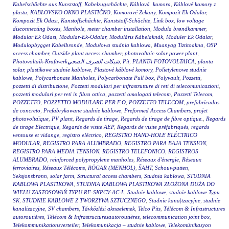
Kabelschächte aus Kunststoff
,
Kabelzugschächte
,
Káblová komora
,
Káblové komory z
plastu
,
KABLOVSKO OKNO PLASTIČNO
,
Komorové Zekany
,
Kompozit Ek Odalar
,
Kompozit Ek Odası
,
Kunstoffschächte
,
Kunststoff-Schächte
,
Link box
,
low voltage
disconnecting boxes
,
Manhole
,
meter chamber installation
,
Modula brøndkammer
,
Modular Ek Odası
,
Modular-Ek-Odalar
,
Moduláris Kábelaknák
,
Modüler Ek Odalar
,
Modulopbygget Kabelbronde
,
Modułowa studnia kablowa
,
Muanyag Tiztitoakna
,
OSP
access chamber
,
Outside plant access chamber
,
photovoltaic solar power plant
,
Photovoltaik-Kraftwerkشبكات الصرف الصحي
,
Pit
,
PLANTA FOTOVOLTAICA
,
planta
solar
,
plastikowe studnie kablowe
,
Plastové káblové komory
,
Polietylenowe studnie
kablowe
,
Polycarbonate Manholes
,
Polycarbonate Pull box
,
Polyvault
,
Pozzetti
,
pozzetti di distribuzione
,
Pozzetti modulari per infrastrutture di reti di telecomunicazioni
,
pozzetti modulari per reti in fibra ottica
,
pozzetti omologati telecom
,
Pozzetti Telecom
,
POZZETTO
,
POZZETTO MODULARE PER F.O
,
POZZETTO TELECOM
,
prefabricados
de concreto
,
Prefabrykowane studnie kablowe
,
Preformed Access Chambers
,
projet
photovoltaïque
,
PV plant
,
Regards de tirage
,
Regards de tirage de fibre optique.
,
Regards
de tirage Electrique
,
Regards de visite AEP
,
Regards de visite préfabriqués
,
regards
ventouse et vidange
,
registro eléctrico
,
REGISTRO HAND-HOLE ELÉCTRICO
MODULAR
,
REGISTRO PARA ALUMBRADO
,
REGISTRO PARA BAJA TENSION
,
REGISTRO PARA MEDIA TENSION
,
REGISTRO TELEFONICO
,
REGISTROS
ALUMBRADO
,
reinforced polypropylene manholes
,
Réseaux d'énergie
,
Réseaux
ferroviaires
,
Réseaux Télécoms
,
RÖGAR (MENHOL)
,
ŠAHT
,
Schouwputten
,
Seksjonsbrønn
,
solar farm
,
Structural access chambers
,
Studnia kablowa
,
STUDNIA
KABLOWA PLASTIKOWA
,
STUDNIA KABLOWA PLASTIKOWA ZŁOŻONA DUŻA DO
WIELU ZASTOSOWAŃ TYPU RF-SKPCV-AC-L
,
Studnie kablowe
,
studnie kablowe Typu
SK
,
STUDNIE KABLOWE Z TWORZYWA SZTUCZNEGO
,
Studnie kana|tzacyjne
,
studnie
kanalizacyjne
,
SV chambers
,
Távközlési aknaelemek
,
Telco Pits
,
Télécom & Infrastructures
autoroutières
,
Télécom & Infrastructuresautoroutières
,
telecommunication joint box
,
Telekommunikationsverteiler
,
Telekomunikacja – studnie kablowe
,
Telekomünikasyon