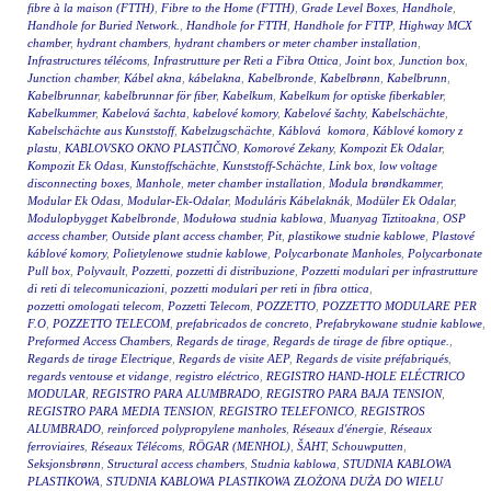
fibre à la maison (FTTH)
,
Fibre to the Home (FTTH)
,
Grade Level Boxes
,
Handhole
,
Handhole for Buried Network.
,
Handhole for FTTH
,
Handhole for FTTP
,
Highway MCX
chamber
,
hydrant chambers
,
hydrant chambers or meter chamber installation
,
Infrastructures télécoms
,
Infrastrutture per Reti a Fibra Ottica
,
Joint box
,
Junction box
,
Junction chamber
,
Kábel akna
,
kábelakna
,
Kabelbronde
,
Kabelbrønn
,
Kabelbrunn
,
Kabelbrunnar
,
kabelbrunnar för fiber
,
Kabelkum
,
Kabelkum for optiske fiberkabler
,
Kabelkummer
,
Kabelová šachta
,
kabelové komory
,
Kabelové šachty
,
Kabelschächte
,
Kabelschächte aus Kunststoff
,
Kabelzugschächte
,
Káblová komora
,
Káblové komory z
plastu
,
KABLOVSKO OKNO PLASTIČNO
,
Komorové Zekany
,
Kompozit Ek Odalar
,
Kompozit Ek Odası
,
Kunstoffschächte
,
Kunststoff-Schächte
,
Link box
,
low voltage
disconnecting boxes
,
Manhole
,
meter chamber installation
,
Modula brøndkammer
,
Modular Ek Odası
,
Modular-Ek-Odalar
,
Moduláris Kábelaknák
,
Modüler Ek Odalar
,
Modulopbygget Kabelbronde
,
Modułowa studnia kablowa
,
Muanyag Tiztitoakna
,
OSP
access chamber
,
Outside plant access chamber
,
Pit
,
plastikowe studnie kablowe
,
Plastové
káblové komory
,
Polietylenowe studnie kablowe
,
Polycarbonate Manholes
,
Polycarbonate
Pull box
,
Polyvault
,
Pozzetti
,
pozzetti di distribuzione
,
Pozzetti modulari per infrastrutture
di reti di telecomunicazioni
,
pozzetti modulari per reti in fibra ottica
,
pozzetti omologati telecom
,
Pozzetti Telecom
,
POZZETTO
,
POZZETTO MODULARE PER
F.O
,
POZZETTO TELECOM
,
prefabricados de concreto
,
Prefabrykowane studnie kablowe
,
Preformed Access Chambers
,
Regards de tirage
,
Regards de tirage de fibre optique.
,
Regards de tirage Electrique
,
Regards de visite AEP
,
Regards de visite préfabriqués
,
regards ventouse et vidange
,
registro eléctrico
,
REGISTRO HAND-HOLE ELÉCTRICO
MODULAR
,
REGISTRO PARA ALUMBRADO
,
REGISTRO PARA BAJA TENSION
,
REGISTRO PARA MEDIA TENSION
,
REGISTRO TELEFONICO
,
REGISTROS
ALUMBRADO
,
reinforced polypropylene manholes
,
Réseaux d'énergie
,
Réseaux
ferroviaires
,
Réseaux Télécoms
,
RÖGAR (MENHOL)
,
ŠAHT
,
Schouwputten
,
Seksjonsbrønn
,
Structural access chambers
,
Studnia kablowa
,
STUDNIA KABLOWA
PLASTIKOWA
,
STUDNIA KABLOWA PLASTIKOWA ZŁOŻONA DUŻA DO WIELU