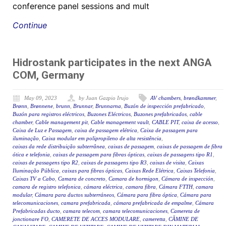
conference panel sessions and mult
Continue
Hidrostank participates in the next ANGA
COM, Germany
May 09, 2023
by Juan Gazpio Irujo
AV chambers
,
brøndkammer
,
Brønn
,
Brønnene
,
brunn
,
Brunnar
,
Brunnarna
,
Buzón de inspección prefabricado
,
Buzón para registros eléctricos
,
Buzones Eléctricos
,
Buzones prefabricados
,
cable
chamber
,
Cable management pit
,
Cable management vault
,
CABLE PIT
,
caixa de acesso
,
Caixa de Luz e Passagem
,
caixa de passagem elétrica
,
Caixa de passagem para
iluminação
,
Caixa modular em polipropileno de alta resistência
,
caixas da rede distribuição subterrânea
,
caixas de passagem
,
caixas de passagem de fibra
ótica e telefonia
,
caixas de passagem para fibras ópticas
,
caixas de passagens tipo R1
,
caixas de passagens tipo R2
,
caixas de passagens tipo R3
,
caixas de visita
,
Caixas
Iluminação Pública
,
caixas para fibras ópticas
,
Caixas Rede Elétrica
,
Caixas Telefonia
,
Caixas TV a Cabo
,
Camara de concreto
,
Camara de hormigon
,
Cámara de inspección
,
camara de registro telefonica
,
cámara eléctrica
,
camara fibra
,
Cámara FTTH
,
camara
modular
,
Cámara para ductos subterráneos
,
Cámara para fibra óptica
,
Cámara para
telecomunicaciones
,
camara prefabricada
,
cámara prefabricada de empalme
,
Cámara
Prefabricadas ducto
,
camara telecom
,
camara telecomunicaciones
,
Camereta de
jonctionare FO
,
CAMERETE DE ACCES MODULARE
,
cameretta
,
CĂMINE DE