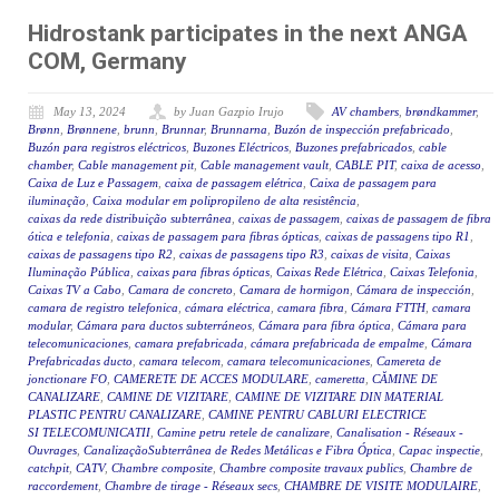
Hidrostank participates in the next ANGA
COM, Germany
May 13, 2024
by Juan Gazpio Irujo
AV chambers
,
brøndkammer
,
Brønn
,
Brønnene
,
brunn
,
Brunnar
,
Brunnarna
,
Buzón de inspección prefabricado
,
Buzón para registros eléctricos
,
Buzones Eléctricos
,
Buzones prefabricados
,
cable
chamber
,
Cable management pit
,
Cable management vault
,
CABLE PIT
,
caixa de acesso
,
Caixa de Luz e Passagem
,
caixa de passagem elétrica
,
Caixa de passagem para
iluminação
,
Caixa modular em polipropileno de alta resistência
,
caixas da rede distribuição subterrânea
,
caixas de passagem
,
caixas de passagem de fibra
ótica e telefonia
,
caixas de passagem para fibras ópticas
,
caixas de passagens tipo R1
,
caixas de passagens tipo R2
,
caixas de passagens tipo R3
,
caixas de visita
,
Caixas
Iluminação Pública
,
caixas para fibras ópticas
,
Caixas Rede Elétrica
,
Caixas Telefonia
,
Caixas TV a Cabo
,
Camara de concreto
,
Camara de hormigon
,
Cámara de inspección
,
camara de registro telefonica
,
cámara eléctrica
,
camara fibra
,
Cámara FTTH
,
camara
modular
,
Cámara para ductos subterráneos
,
Cámara para fibra óptica
,
Cámara para
telecomunicaciones
,
camara prefabricada
,
cámara prefabricada de empalme
,
Cámara
Prefabricadas ducto
,
camara telecom
,
camara telecomunicaciones
,
Camereta de
jonctionare FO
,
CAMERETE DE ACCES MODULARE
,
cameretta
,
CĂMINE DE
CANALIZARE
,
CAMINE DE VIZITARE
,
CAMINE DE VIZITARE DIN MATERIAL
PLASTIC PENTRU CANALIZARE
,
CAMINE PENTRU CABLURI ELECTRICE
SI TELECOMUNICATII
,
Camine petru retele de canalizare
,
Canalisation - Réseaux -
Ouvrages
,
CanalizaçãoSubterrânea de Redes Metálicas e Fibra Óptica
,
Capac inspectie
,
catchpit
,
CATV
,
Chambre composite
,
Chambre composite travaux publics
,
Chambre de
raccordement
,
Chambre de tirage - Réseaux secs
,
CHAMBRE DE VISITE MODULAIRE
,