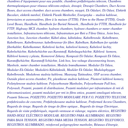
chambres d’équipement pour eau potable
,
chambres préfabriquées telecom
,
Chambres
thermoplastiques pour réseaux télécoms enfouis
,
drawpit
,
Drawpit Chambers
,
Duct Access
Boxes
,
duct access chamber
,
duct access chambers
,
easypit
,
Ek Odalari
,
Ek Odasi
,
Elektrik
Bacaları
,
elektrik menhol
,
Elektrik Plastik Menholler
,
Energetyka – studnie kablowe
,
ferroviaires et autoroutières
,
fibre à la maison (FTTH)
,
Fibre to the Home (FTTH)
,
Grade
Level Boxes
,
Handhole
,
Handhole for Buried Network.
,
Handhole for FTTH
,
Handhole for
FTTP
,
Highway MCX chamber
,
hydrant chambers
,
hydrant chambers or meter chamber
installation
,
Infrastructures télécoms
,
Infrastrutture per Reti a Fibra Ottica
,
Joint box
,
Junction box
,
Junction chamber
,
Kábel akna
,
kábelakna
,
Kabelbronde
,
Kabelbrønn
,
Kabelbrunn
,
Kabelbrunnar
,
kabelbrunnar för fiber
,
Kabelkum
,
Kabelkum for optiske
fiberkabler
,
Kabelkummer
,
Kabelová šachta
,
kabelové komory
,
Kabelové šachty
,
Kabelschächte
,
Kabelschächte aus Kunststoff
,
Kabelzugschächte
,
Káblová komora
,
Káblové komory z plastu
,
Komorové Zekany
,
Kompozit Ek Odalar
,
Kompozit Ek Odası
,
Kunstoffschächte
,
Kunststoff-Schächte
,
Link box
,
low voltage disconnecting boxes
,
Manhole
,
meter chamber installation
,
Modula brøndkammer
,
Modular Ek Odası
,
Modular-Ek-Odalar
,
Moduláris Kábelaknák
,
Modüler Ek Odalar
,
Modulopbygget
Kabelbronde
,
Modułowa studnia kablowa
,
Muanyag Tiztitoakna
,
OSP access chamber
,
Outside plant access chamber
,
Pit
,
plastikowe studnie kablowe
,
Plastové káblové komory
,
Polietylenowe studnie kablowe
,
Polycarbonate Manholes
,
Polycarbonate Pull box
,
Polyvault
,
Pozzetti
,
pozzetti di distribuzione
,
Pozzetti modulari per infrastrutture di reti di
telecomunicazioni
,
pozzetti modulari per reti in fibra ottica
,
pozzetti omologati telecom
,
Pozzetti Telecom
,
POZZETTO
,
POZZETTO MODULARE PER F.O
,
POZZETTO TELECOM
,
prefabricados de concreto
,
Prefabrykowane studnie kablowe
,
Preformed Access Chambers
,
Regards de tirage
,
Regards de tirage de fibre optique.
,
Regards de tirage Electrique
,
Regards de visite préfabriqués
,
regards ventouse et vidange
,
registro eléctrico
,
REGISTRO
HAND-HOLE ELÉCTRICO MODULAR
,
REGISTRO PARA ALUMBRADO
,
REGISTRO
PARA BAJA TENSION
,
REGISTRO PARA MEDIA TENSION
,
REGISTRO TELEFONICO
,
REGISTROS ALUMBRADO
,
reinforced polypropylene manholes
,
Réseaux d'énergie
,