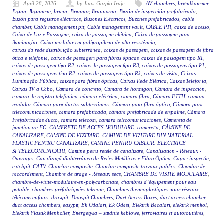
April 28, 2026
by Juan Gazpio Irujo
AV chambers
,
brøndkammer
,
Brønn
,
Brønnene
,
brunn
,
Brunnar
,
Brunnarna
,
Buzón de inspección prefabricado
,
Buzón para registros eléctricos
,
Buzones Eléctricos
,
Buzones prefabricados
,
cable
chamber
,
Cable management pit
,
Cable management vault
,
CABLE PIT
,
caixa de acesso
,
Caixa de Luz e Passagem
,
caixa de passagem elétrica
,
Caixa de passagem para
iluminação
,
Caixa modular em polipropileno de alta resistência
,
caixas da rede distribuição subterrânea
,
caixas de passagem
,
caixas de passagem de fibra
ótica e telefonia
,
caixas de passagem para fibras ópticas
,
caixas de passagem tipo R1
,
caixas de passagem tipo R2
,
caixas de passagem tipo R3
,
caixas de passagens tipo R1
,
caixas de passagens tipo R2
,
caixas de passagens tipo R3
,
caixas de visita
,
Caixas
Iluminação Pública
,
caixas para fibras ópticas
,
Caixas Rede Elétrica
,
Caixas Telefonia
,
Caixas TV a Cabo
,
Camara de concreto
,
Camara de hormigon
,
Cámara de inspección
,
camara de registro telefonica
,
cámara eléctrica
,
camara fibra
,
Cámara FTTH
,
camara
modular
,
Cámara para ductos subterráneos
,
Cámara para fibra óptica
,
Cámara para
telecomunicaciones
,
camara prefabricada
,
cámara prefabricada de empalme
,
Cámara
Prefabricadas ducto
,
camara telecom
,
camara telecomunicaciones
,
Camereta de
jonctionare FO
,
CAMERETE DE ACCES MODULARE
,
cameretta
,
CĂMINE DE
CANALIZARE
,
CAMINE DE VIZITARE
,
CAMINE DE VIZITARE DIN MATERIAL
PLASTIC PENTRU CANALIZARE
,
CAMINE PENTRU CABLURI ELECTRICE
SI TELECOMUNICATII
,
Camine petru retele de canalizare
,
Canalisation - Réseaux -
Ouvrages
,
CanalizaçãoSubterrânea de Redes Metálicas e Fibra Óptica
,
Capac inspectie
,
catchpit
,
CATV
,
Chambre composite
,
Chambre composite travaux publics
,
Chambre de
raccordement
,
Chambre de tirage - Réseaux secs
,
CHAMBRE DE VISITE MODULAIRE
,
chambre-de-visite-modulaire-en-polycarbonate
,
chambres d’équipement pour eau
potable
,
chambres préfabriquées telecom
,
Chambres thermoplastiques pour réseaux
télécoms enfouis
,
drawpit
,
Drawpit Chambers
,
Duct Access Boxes
,
duct access chamber
,
duct access chambers
,
easypit
,
Ek Odalari
,
Ek Odasi
,
Elektrik Bacaları
,
elektrik menhol
,
Elektrik Plastik Menholler
,
Energetyka – studnie kablowe
,
ferroviaires et autoroutières
,