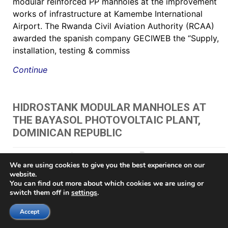
modular reinforced PP manholes at the improvement
works of infrastructure at Kamembe International
Airport. The Rwanda Civil Aviation Authority (RCAA)
awarded the spanish company GECIWEB the “Supply,
installation, testing & commiss
Continue
HIDROSTANK MODULAR MANHOLES AT
THE BAYASOL PHOTOVOLTAIC PLANT,
DOMINICAN REPUBLIC
May 24, 2021
by Juan Gazpio Irujo
"
,
"תא בקרה לחשמל כולל מכסה
We are using cookies to give you the best experience on our
60 HIDROSTANK - שוחות מתאי בקרה
,
AV chambers
,
brøndkammer
,
Brønn
,
Brønnene
,
brunn
,
Brunnar
,
Brunnarna
,
Buzón de inspección prefabricado
,
Buzón para
website.
registros eléctricos
,
Buzones Eléctricos
,
Buzones prefabricados
,
cable chamber
,
Cable
You can find out more about which cookies we are using or
management pit
,
Cable management vault
,
CABLE PIT
,
caixa de acesso
,
Caixa de Luz
switch them off in
settings
.
e Passagem
,
caixa de passagem elétrica
,
Caixa de passagem para iluminação
,
Caixa
modular em polipropileno de alta resistência
,
caixas da rede distribuição subterrânea
,
Accept
caixas de passagem
,
caixas de passagem de fibra ótica e telefonia
,
caixas de passagem
para fibras ópticas
,
caixas de passagens tipo R1
,
caixas de passagens tipo R2
,
caixas de