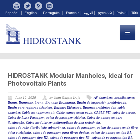
Español
|
English
|
Português
|
Français
|
العربية
|
русский
|
Polski
|
Türk
HIDROSTANK Modular Manholes, Ideal for
Photovoltaic Plants
June 12, 2026
by Juan Gazpio Irujo
AV chambers
,
brøndkammer
,
Brønn
,
Brønnene
,
brunn
,
Brunnar
,
Brunnarna
,
Buzón de inspección prefabricado
,
Buzón para registros eléctricos
,
Buzones Eléctricos
,
Buzones prefabricados
,
cable
chamber
,
Cable management pit
,
Cable management vault
,
CABLE PIT
,
caixa de acesso
,
Caixa de Luz e Passagem
,
caixa de passagem elétrica
,
Caixa de passagem para
iluminação
,
Caixa modular em polipropileno de alta resistência
,
caixas da rede distribuição subterrânea
,
caixas de passagem
,
caixas de passagem de fibra
ótica e telefonia
,
caixas de passagem para fibras ópticas
,
caixas de passagem tipo R1
,
caixas de passagem tipo R2
,
caixas de passagem tipo R3
,
caixas de passagens tipo R1
,