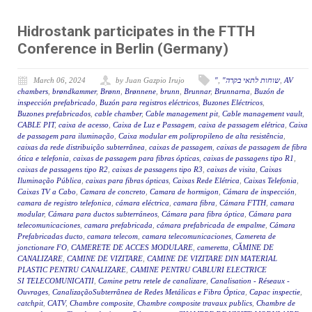
Hidrostank participates in the FTTH
Conference in Berlin (Germany)
March 06, 2024
by Juan Gazpio Irujo
"
,
"שוחות לתאי בקרה
,
AV
chambers
,
brøndkammer
,
Brønn
,
Brønnene
,
brunn
,
Brunnar
,
Brunnarna
,
Buzón de
inspección prefabricado
,
Buzón para registros eléctricos
,
Buzones Eléctricos
,
Buzones prefabricados
,
cable chamber
,
Cable management pit
,
Cable management vault
,
CABLE PIT
,
caixa de acesso
,
Caixa de Luz e Passagem
,
caixa de passagem elétrica
,
Caixa
de passagem para iluminação
,
Caixa modular em polipropileno de alta resistência
,
caixas da rede distribuição subterrânea
,
caixas de passagem
,
caixas de passagem de fibra
ótica e telefonia
,
caixas de passagem para fibras ópticas
,
caixas de passagens tipo R1
,
caixas de passagens tipo R2
,
caixas de passagens tipo R3
,
caixas de visita
,
Caixas
Iluminação Pública
,
caixas para fibras ópticas
,
Caixas Rede Elétrica
,
Caixas Telefonia
,
Caixas TV a Cabo
,
Camara de concreto
,
Camara de hormigon
,
Cámara de inspección
,
camara de registro telefonica
,
cámara eléctrica
,
camara fibra
,
Cámara FTTH
,
camara
modular
,
Cámara para ductos subterráneos
,
Cámara para fibra óptica
,
Cámara para
telecomunicaciones
,
camara prefabricada
,
cámara prefabricada de empalme
,
Cámara
Prefabricadas ducto
,
camara telecom
,
camara telecomunicaciones
,
Camereta de
jonctionare FO
,
CAMERETE DE ACCES MODULARE
,
cameretta
,
CĂMINE DE
CANALIZARE
,
CAMINE DE VIZITARE
,
CAMINE DE VIZITARE DIN MATERIAL
PLASTIC PENTRU CANALIZARE
,
CAMINE PENTRU CABLURI ELECTRICE
SI TELECOMUNICATII
,
Camine petru retele de canalizare
,
Canalisation - Réseaux -
Ouvrages
,
CanalizaçãoSubterrânea de Redes Metálicas e Fibra Óptica
,
Capac inspectie
,
catchpit
,
CATV
,
Chambre composite
,
Chambre composite travaux publics
,
Chambre de