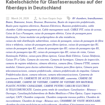
Kabelschächte für Glasfaserausbau auf der
fiberdays in Deutschland
March 24, 2026
by Juan Gazpio Irujo
AV chambers
,
brøndkammer
,
Brønn
,
Brønnene
,
brunn
,
Brunnar
,
Brunnarna
,
Buzón de inspección prefabricado
,
Buzón para registros eléctricos
,
Buzones Eléctricos
,
Buzones prefabricados
,
cable
chamber
,
Cable management pit
,
Cable management vault
,
CABLE PIT
,
caixa de acesso
,
Caixa de Luz e Passagem
,
caixa de passagem elétrica
,
Caixa de passagem para
iluminação
,
Caixa modular em polipropileno de alta resistência
,
caixas da rede distribuição subterrânea
,
caixas de passagem
,
caixas de passagem de fibra
ótica e telefonia
,
caixas de passagem para fibras ópticas
,
caixas de passagem tipo R1
,
caixas de passagem tipo R2
,
caixas de passagem tipo R3
,
caixas de passagens tipo R1
,
caixas de passagens tipo R2
,
caixas de passagens tipo R3
,
caixas de visita
,
Caixas
Iluminação Pública
,
caixas para fibras ópticas
,
Caixas Rede Elétrica
,
Caixas Telefonia
,
Caixas TV a Cabo
,
Camara de concreto
,
Camara de hormigon
,
Cámara de inspección
,
camara de registro telefonica
,
cámara eléctrica
,
camara fibra
,
Cámara FTTH
,
camara
modular
,
Cámara para ductos subterráneos
,
Cámara para fibra óptica
,
Cámara para
telecomunicaciones
,
camara prefabricada
,
cámara prefabricada de empalme
,
Cámara
Prefabricadas ducto
,
camara telecom
,
camara telecomunicaciones
,
Camereta de
jonctionare FO
,
CAMERETE DE ACCES MODULARE
,
cameretta
,
CĂMINE DE
CANALIZARE
,
CAMINE DE VIZITARE
,
CAMINE DE VIZITARE DIN MATERIAL
PLASTIC PENTRU CANALIZARE
,
CAMINE PENTRU CABLURI ELECTRICE
SI TELECOMUNICATII
,
Camine petru retele de canalizare
,
Canalisation - Réseaux -
Ouvrages
,
CanalizaçãoSubterrânea de Redes Metálicas e Fibra Óptica
,
Capac inspectie
,
catchpit
,
CATV
,
Chambre composite
,
Chambre composite travaux publics
,
Chambre de
raccordement
,
Chambre de tirage - Réseaux secs
,
CHAMBRE DE VISITE MODULAIRE
,
chambre-de-visite-modulaire-en-polycarbonate
,
chambres d’équipement pour eau