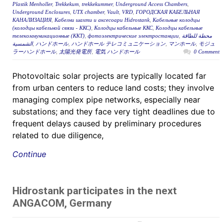
Plastik Menholler
,
Trekkekum
,
trekkekummer
,
Underground Access Chambers
,
Underground Enclosures
,
UTX chamber
,
Vault
,
VRD
,
ГОРОДСКАЯ КАБЕЛЬНАЯ
КАНАЛИЗАЦИЯ
,
Кабелни шахти и аксесоари Hidrostank
,
Кабельные колодцы
(колодцы кабельной связи - ККС)
,
Колодцы кабельные ККС
,
Колодцы кабельные
телекоммуникационные (ККТ)
,
фотоэлектрические электростанции
,
محطة للطاقة
الشمسية
,
ハンドホール
,
ハンドホール テレコミュニケーション
,
マンホール
,
モジュ
ラーハンドホール
,
太陽光発電所
,
電気 ハンドホール
0 Comment
Photovoltaic solar projects are typically located far
from urban centers to reduce land costs; they involve
managing complex pipe networks, especially near
substations; and they face very tight deadlines due to
frequent delays caused by preliminary procedures
related to due diligence,
Continue
Hidrostank participates in the next
ANGACOM, Germany