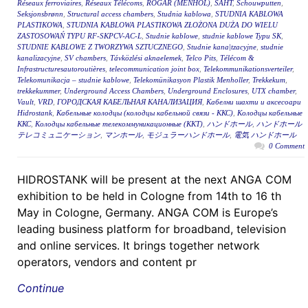
Réseaux ferroviaires
,
Réseaux Télécoms
,
RÖGAR (MENHOL)
,
ŠAHT
,
Schouwputten
,
Seksjonsbrønn
,
Structural access chambers
,
Studnia kablowa
,
STUDNIA KABLOWA
PLASTIKOWA
,
STUDNIA KABLOWA PLASTIKOWA ZŁOŻONA DUŻA DO WIELU
ZASTOSOWAŃ TYPU RF-SKPCV-AC-L
,
Studnie kablowe
,
studnie kablowe Typu SK
,
STUDNIE KABLOWE Z TWORZYWA SZTUCZNEGO
,
Studnie kana|tzacyjne
,
studnie
kanalizacyjne
,
SV chambers
,
Távközlési aknaelemek
,
Telco Pits
,
Télécom &
Infrastructuresautoroutières
,
telecommunication joint box
,
Telekommunikationsverteiler
,
Telekomunikacja – studnie kablowe
,
Telekomünikasyon Plastik Menholler
,
Trekkekum
,
trekkekummer
,
Underground Access Chambers
,
Underground Enclosures
,
UTX chamber
,
Vault
,
VRD
,
ГОРОДСКАЯ КАБЕЛЬНАЯ КАНАЛИЗАЦИЯ
,
Кабелни шахти и аксесоари
Hidrostank
,
Кабельные колодцы (колодцы кабельной связи - ККС)
,
Колодцы кабельные
ККС
,
Колодцы кабельные телекоммуникационные (ККТ)
,
ハンドホール
,
ハンドホール
テレコミュニケーション
,
マンホール
,
モジュラーハンドホール
,
電気 ハンドホール
0 Comment
HIDROSTANK will be present at the next ANGA COM
exhibition to be held in Cologne from 14th to 16 th
May in Cologne, Germany. ANGA COM is Europe’s
leading business platform for broadband, television
and online services. It brings together network
operators, vendors and content pr
Continue