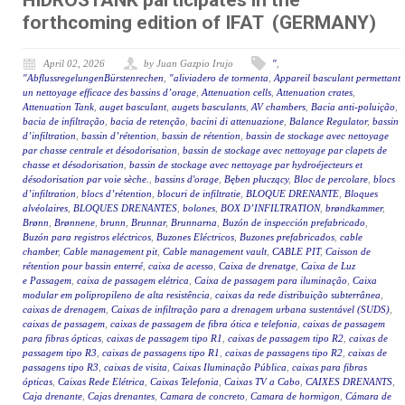
HIDROSTANK participates in the
forthcoming edition of IFAT (GERMANY)
April 02, 2026
by Juan Gazpio Irujo
"
,
"AbflussregelungenBürstenrechen
,
"aliviadero de tormenta
,
Appareil basculant permettant
un nettoyage efficace des bassins d’orage
,
Attenuation cells
,
Attenuation crates
,
Attenuation Tank
,
auget basculant
,
augets basculants
,
AV chambers
,
Bacia anti-poluição
,
bacia de infiltração
,
bacia de retenção
,
bacini di attenuazione
,
Balance Regulator
,
bassin
d’infiltration
,
bassin d’rétention
,
bassin de rétention
,
bassin de stockage avec nettoyage
par chasse centrale et désodorisation
,
bassin de stockage avec nettoyage par clapets de
chasse et désodorisation
,
bassin de stockage avec nettoyage par hydroéjecteurs et
désodorisation par voie sèche.
,
bassins d'orage
,
Bęben płuczący
,
Bloc de percolare
,
blocs
d’infiltration
,
blocs d’rétention
,
blocuri de infiltratie
,
BLOQUE DRENANTE
,
Bloques
alvéolaires
,
BLOQUES DRENANTES
,
bolones
,
BOX D’INFILTRATION
,
brøndkammer
,
Brønn
,
Brønnene
,
brunn
,
Brunnar
,
Brunnarna
,
Buzón de inspección prefabricado
,
Buzón para registros eléctricos
,
Buzones Eléctricos
,
Buzones prefabricados
,
cable
chamber
,
Cable management pit
,
Cable management vault
,
CABLE PIT
,
Caisson de
rétention pour bassin enterré
,
caixa de acesso
,
Caixa de drenatge
,
Caixa de Luz
e Passagem
,
caixa de passagem elétrica
,
Caixa de passagem para iluminação
,
Caixa
modular em polipropileno de alta resistência
,
caixas da rede distribuição subterrânea
,
caixas de drenagem
,
Caixas de infiltração para a drenagem urbana sustentável (SUDS)
,
caixas de passagem
,
caixas de passagem de fibra ótica e telefonia
,
caixas de passagem
para fibras ópticas
,
caixas de passagem tipo R1
,
caixas de passagem tipo R2
,
caixas de
passagem tipo R3
,
caixas de passagens tipo R1
,
caixas de passagens tipo R2
,
caixas de
passagens tipo R3
,
caixas de visita
,
Caixas Iluminação Pública
,
caixas para fibras
ópticas
,
Caixas Rede Elétrica
,
Caixas Telefonia
,
Caixas TV a Cabo
,
CAIXES DRENANTS
,
Caja drenante
,
Cajas drenantes
,
Camara de concreto
,
Camara de hormigon
,
Cámara de