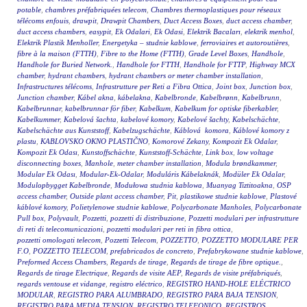
potable
,
chambres préfabriquées telecom
,
Chambres thermoplastiques pour réseaux
télécoms enfouis
,
drawpit
,
Drawpit Chambers
,
Duct Access Boxes
,
duct access chamber
,
duct access chambers
,
easypit
,
Ek Odalari
,
Ek Odasi
,
Elektrik Bacaları
,
elektrik menhol
,
Elektrik Plastik Menholler
,
Energetyka – studnie kablowe
,
ferroviaires et autoroutières
,
fibre à la maison (FTTH)
,
Fibre to the Home (FTTH)
,
Grade Level Boxes
,
Handhole
,
Handhole for Buried Network.
,
Handhole for FTTH
,
Handhole for FTTP
,
Highway MCX
chamber
,
hydrant chambers
,
hydrant chambers or meter chamber installation
,
Infrastructures télécoms
,
Infrastrutture per Reti a Fibra Ottica
,
Joint box
,
Junction box
,
Junction chamber
,
Kábel akna
,
kábelakna
,
Kabelbronde
,
Kabelbrønn
,
Kabelbrunn
,
Kabelbrunnar
,
kabelbrunnar för fiber
,
Kabelkum
,
Kabelkum for optiske fiberkabler
,
Kabelkummer
,
Kabelová šachta
,
kabelové komory
,
Kabelové šachty
,
Kabelschächte
,
Kabelschächte aus Kunststoff
,
Kabelzugschächte
,
Káblová komora
,
Káblové komory z
plastu
,
KABLOVSKO OKNO PLASTIČNO
,
Komorové Zekany
,
Kompozit Ek Odalar
,
Kompozit Ek Odası
,
Kunstoffschächte
,
Kunststoff-Schächte
,
Link box
,
low voltage
disconnecting boxes
,
Manhole
,
meter chamber installation
,
Modula brøndkammer
,
Modular Ek Odası
,
Modular-Ek-Odalar
,
Moduláris Kábelaknák
,
Modüler Ek Odalar
,
Modulopbygget Kabelbronde
,
Modułowa studnia kablowa
,
Muanyag Tiztitoakna
,
OSP
access chamber
,
Outside plant access chamber
,
Pit
,
plastikowe studnie kablowe
,
Plastové
káblové komory
,
Polietylenowe studnie kablowe
,
Polycarbonate Manholes
,
Polycarbonate
Pull box
,
Polyvault
,
Pozzetti
,
pozzetti di distribuzione
,
Pozzetti modulari per infrastrutture
di reti di telecomunicazioni
,
pozzetti modulari per reti in fibra ottica
,
pozzetti omologati telecom
,
Pozzetti Telecom
,
POZZETTO
,
POZZETTO MODULARE PER
F.O
,
POZZETTO TELECOM
,
prefabricados de concreto
,
Prefabrykowane studnie kablowe
,
Preformed Access Chambers
,
Regards de tirage
,
Regards de tirage de fibre optique.
,
Regards de tirage Electrique
,
Regards de visite AEP
,
Regards de visite préfabriqués
,
regards ventouse et vidange
,
registro eléctrico
,
REGISTRO HAND-HOLE ELÉCTRICO
MODULAR
,
REGISTRO PARA ALUMBRADO
,
REGISTRO PARA BAJA TENSION
,
REGISTRO PARA MEDIA TENSION
,
REGISTRO TELEFONICO
,
REGISTROS