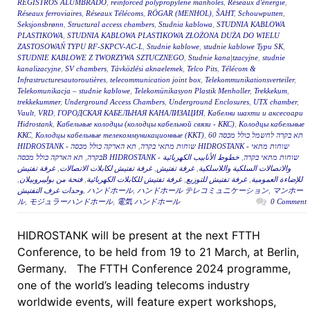
REGISTROS ALUMBRADO
,
reinforced polypropylene manholes
,
Réseaux d'énergie
,
Réseaux ferroviaires
,
Réseaux Télécoms
,
RÖGAR (MENHOL)
,
ŠAHT
,
Schouwputten
,
Seksjonsbrønn
,
Structural access chambers
,
Studnia kablowa
,
STUDNIA KABLOWA
PLASTIKOWA
,
STUDNIA KABLOWA PLASTIKOWA ZŁOŻONA DUŻA DO WIELU
ZASTOSOWAŃ TYPU RF-SKPCV-AC-L
,
Studnie kablowe
,
studnie kablowe Typu SK
,
STUDNIE KABLOWE Z TWORZYWA SZTUCZNEGO
,
Studnie kana|tzacyjne
,
studnie
kanalizacyjne
,
SV chambers
,
Távközlési aknaelemek
,
Telco Pits
,
Télécom &
Infrastructuresautoroutières
,
telecommunication joint box
,
Telekommunikationsverteiler
,
Telekomunikacja – studnie kablowe
,
Telekomünikasyon Plastik Menholler
,
Trekkekum
,
trekkekummer
,
Underground Access Chambers
,
Underground Enclosures
,
UTX chamber
,
Vault
,
VRD
,
ГОРОДСКАЯ КАБЕЛЬНАЯ КАНАЛИЗАЦИЯ
,
Кабелни шахти и аксесоари
Hidrostank
,
Кабельные колодцы (колодцы кабельной связи - ККС)
,
Колодцы кабельные
ККС
,
Колодцы кабельные телекоммуникационные (ККТ)
,
תא בקרה לחשמל כולל מכסה 60
תא הארקה כולל מכסה HIDROSTANK - שוחות מתאי
,
HIDROSTANK - שוחות מתאי בקרה
,
בקרה
خطوط الأنابيب الكهربائية
,
תא הארקה כולל מכסהB HIDROSTANK - שוחות מתאי בקרה
غرفة تفتيش
,
غرفة تفتيش لكابلات الاتصالات
,
غرفة تفتيش
,
والاتصالات السلكية واللاسلكية
,
فتحة من بوليبروبيلان
,
غرفة تفتيش للكابلات الكهربائية
,
غرفة تفتيش للتوزيع
,
للإضاءة العمومية
وحدات غرف التفتيش
,
ハンドホール
,
ハンドホール テレコミュニケーション
,
マンホー
ル
,
モジュラーハンドホール
,
電気 ハンドホール
0 Comment
HIDROSTANK will be present at the next FTTH
Conference, to be held from 19 to 21 March, at Berlin,
Germany. The FTTH Conference 2024 programme,
one of the world’s leading telecoms industry
worldwide events, will feature expert workshops,