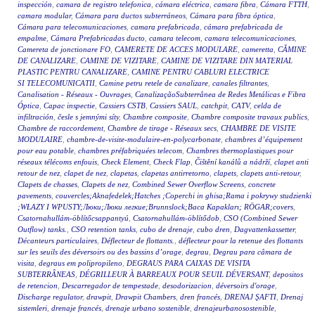
inspección
,
camara de registro telefonica
,
cámara eléctrica
,
camara fibra
,
Cámara FTTH
,
camara modular
,
Cámara para ductos subterráneos
,
Cámara para fibra óptica
,
Cámara para telecomunicaciones
,
camara prefabricada
,
cámara prefabricada de
empalme
,
Cámara Prefabricadas ducto
,
camara telecom
,
camara telecomunicaciones
,
Camereta de jonctionare FO
,
CAMERETE DE ACCES MODULARE
,
cameretta
,
CĂMINE
DE CANALIZARE
,
CAMINE DE VIZITARE
,
CAMINE DE VIZITARE DIN MATERIAL
PLASTIC PENTRU CANALIZARE
,
CAMINE PENTRU CABLURI ELECTRICE
SI TELECOMUNICATII
,
Camine petru retele de canalizare
,
canales filtrantes
,
Canalisation - Réseaux - Ouvrages
,
CanalizaçãoSubterrânea de Redes Metálicas e Fibra
Óptica
,
Capac inspectie
,
Cassiers CSTB
,
Cassiers SAUL
,
catchpit
,
CATV
,
celda de
infiltración
,
česle s jemnými síty
,
Chambre composite
,
Chambre composite travaux publics
,
Chambre de raccordement
,
Chambre de tirage - Réseaux secs
,
CHAMBRE DE VISITE
MODULAIRE
,
chambre-de-visite-modulaire-en-polycarbonate
,
chambres d’équipement
pour eau potable
,
chambres préfabriquées telecom
,
Chambres thermoplastiques pour
réseaux télécoms enfouis
,
Check Element
,
Check Flap
,
Čištění kanálů a nádrží
,
clapet anti
retour de nez
,
clapet de nez
,
clapetas
,
clapetas antirretorno
,
clapets
,
clapets anti-retour
,
Clapets de chasses
,
Clapets de nez
,
Combined Sewer Overflow Screens
,
concrete
pavements
,
couvercles;Aknafedelek;Hatches ;Coperchi in ghisa;Rama i pokrywy studzienki
;WŁAZY I WPUSTY;Люки;Люки легкие;Brunnslock;Baca Kapakları; RÖGAR;covers
,
Csatornahullám-öblítőcsappantyú
,
Csatornahullám-öblítődob
,
CSO (Combined Sewer
Outflow) tanks.
,
CSO retention tanks
,
cubo de drenaje
,
cubo dren
,
Dagvattenkassetter
,
Décanteurs particulaires
,
Déflecteur de flottants.
,
déflecteur pour la retenue des flottants
sur les seuils des déversoirs ou des bassins d’orage
,
degrau
,
Degrau para câmara de
visita
,
degraus em polipropileno
,
DEGRAUS PARA CAIXAS DE VISITA
SUBTERRÂNEAS
,
DÉGRILLEUR À BARREAUX POUR SEUIL DÉVERSANT
,
depositos
de retencion
,
Descarregador de tempestade
,
desodorizacion
,
déversoirs d'orage
,
Discharge regulator
,
drawpit
,
Drawpit Chambers
,
dren francés
,
DRENAJ ŞAFTI
,
Drenaj
sistemleri
,
drenaje francés
,
drenaje urbano sostenible
,
drenajeurbanosostenible
,