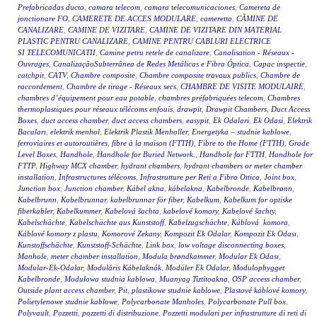
Prefabricadas ducto
,
camara telecom
,
camara telecomunicaciones
,
Camereta de
jonctionare FO
,
CAMERETE DE ACCES MODULARE
,
cameretta
,
CĂMINE DE
CANALIZARE
,
CAMINE DE VIZITARE
,
CAMINE DE VIZITARE DIN MATERIAL
PLASTIC PENTRU CANALIZARE
,
CAMINE PENTRU CABLURI ELECTRICE
SI TELECOMUNICATII
,
Camine petru retele de canalizare
,
Canalisation - Réseaux -
Ouvrages
,
CanalizaçãoSubterrânea de Redes Metálicas e Fibra Óptica
,
Capac inspectie
,
catchpit
,
CATV
,
Chambre composite
,
Chambre composite travaux publics
,
Chambre de
raccordement
,
Chambre de tirage - Réseaux secs
,
CHAMBRE DE VISITE MODULAIRE
,
chambres d’équipement pour eau potable
,
chambres préfabriquées telecom
,
Chambres
thermoplastiques pour réseaux télécoms enfouis
,
drawpit
,
Drawpit Chambers
,
Duct Access
Boxes
,
duct access chamber
,
duct access chambers
,
easypit
,
Ek Odalari
,
Ek Odasi
,
Elektrik
Bacaları
,
elektrik menhol
,
Elektrik Plastik Menholler
,
Energetyka – studnie kablowe
,
ferroviaires et autoroutières
,
fibre à la maison (FTTH)
,
Fibre to the Home (FTTH)
,
Grade
Level Boxes
,
Handhole
,
Handhole for Buried Network.
,
Handhole for FTTH
,
Handhole for
FTTP
,
Highway MCX chamber
,
hydrant chambers
,
hydrant chambers or meter chamber
installation
,
Infrastructures télécoms
,
Infrastrutture per Reti a Fibra Ottica
,
Joint box
,
Junction box
,
Junction chamber
,
Kábel akna
,
kábelakna
,
Kabelbronde
,
Kabelbrønn
,
Kabelbrunn
,
Kabelbrunnar
,
kabelbrunnar för fiber
,
Kabelkum
,
Kabelkum for optiske
fiberkabler
,
Kabelkummer
,
Kabelová šachta
,
kabelové komory
,
Kabelové šachty
,
Kabelschächte
,
Kabelschächte aus Kunststoff
,
Kabelzugschächte
,
Káblová komora
,
Káblové komory z plastu
,
Komorové Zekany
,
Kompozit Ek Odalar
,
Kompozit Ek Odası
,
Kunstoffschächte
,
Kunststoff-Schächte
,
Link box
,
low voltage disconnecting boxes
,
Manhole
,
meter chamber installation
,
Modula brøndkammer
,
Modular Ek Odası
,
Modular-Ek-Odalar
,
Moduláris Kábelaknák
,
Modüler Ek Odalar
,
Modulopbygget
Kabelbronde
,
Modułowa studnia kablowa
,
Muanyag Tiztitoakna
,
OSP access chamber
,
Outside plant access chamber
,
Pit
,
plastikowe studnie kablowe
,
Plastové káblové komory
,
Polietylenowe studnie kablowe
,
Polycarbonate Manholes
,
Polycarbonate Pull box
,
Polyvault
,
Pozzetti
,
pozzetti di distribuzione
,
Pozzetti modulari per infrastrutture di reti di