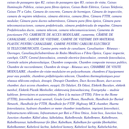
caixas de passagens tipo R2
,
caixas de passagens tipo R3
,
caixas de visita
,
Caixas
Iluminação Pública
,
caixas para fibras ópticas
,
Caixas Rede Elétrica
,
Caixas Telefonia
,
Caixas TV a Cabo
,
Camara de concreto
,
Camara de hormigon
,
Cámara de inspección
,
camara de registro telefonica
,
cámara eléctrica
,
camara fibra
,
Cámara FTTH
,
camara
modular
,
Cámara para ductos subterráneos
,
Cámara para fibra óptica
,
Cámara para
telecomunicaciones
,
camara prefabricada
,
cámara prefabricada de empalme
,
Cámara
Prefabricadas ducto
,
camara telecom
,
camara telecomunicaciones
,
Camereta de
jonctionare FO
,
CAMERETE DE ACCES MODULARE
,
cameretta
,
CĂMINE DE
CANALIZARE
,
CAMINE DE VIZITARE
,
CAMINE DE VIZITARE DIN MATERIAL
PLASTIC PENTRU CANALIZARE
,
CAMINE PENTRU CABLURI ELECTRICE
SI TELECOMUNICATII
,
Camine petru retele de canalizare
,
Canalisation - Réseaux -
Ouvrages
,
CanalizaçãoSubterrânea de Redes Metálicas e Fibra Óptica
,
Capac inspectie
,
catchpit
,
CATV
,
Central fotovoltaica
,
centrale electrice fotovoltaice
,
centrale fotovoltaica
,
Centrale solaire photovoltaïque
,
Chambre composite
,
Chambre composite travaux publics
,
Chambre de raccordement
,
Chambre de tirage - Réseaux secs
,
CHAMBRE DE VISITE
MODULAIRE
,
chambre-de-visite-modulaire-en-polycarbonate
,
chambres d’équipement
pour eau potable
,
chambres préfabriquées telecom
,
Chambres thermoplastiques pour
réseaux télécoms enfouis
,
drawpit
,
Drawpit Chambers
,
Duct Access Boxes
,
duct access
chamber
,
duct access chambers
,
easypit
,
Ek Odalari
,
Ek Odasi
,
Elektrik Bacaları
,
elektrik
menhol
,
Elektrik Plastik Menholler
,
elektrownię fotowoltaiczną
,
Energetyka – studnie
kablowe
,
ferroviaires et autoroutières
,
fibre à la maison (FTTH)
,
Fibre to the Home
(FTTH)
,
fotovoltaik enerji santrali
,
Grade Level Boxes
,
Handhole
,
Handhole for Buried
Network.
,
Handhole for FTTH
,
Handhole for FTTP
,
Highway MCX chamber
,
Huerta
fotovolataica
,
hydrant chambers or meter chamber installation
,
impianti fotovoltaici
,
Infrastructures télécoms
,
Infrastrutture per Reti a Fibra Ottica
,
Joint box
,
Junction box
,
Junction chamber
,
Kábel akna
,
kábelakna
,
Kabelbronde
,
Kabelbrønn
,
Kabelbrunn
,
Kabelbrunnar
,
kabelbrunnar för fiber
,
Kabelkum
,
Kabelkum for optiske fiberkabler
,
Kabelkummer
,
Kabelová šachta
,
kabelové komory
,
Kabelové šachty
,
Kabelschächte
,