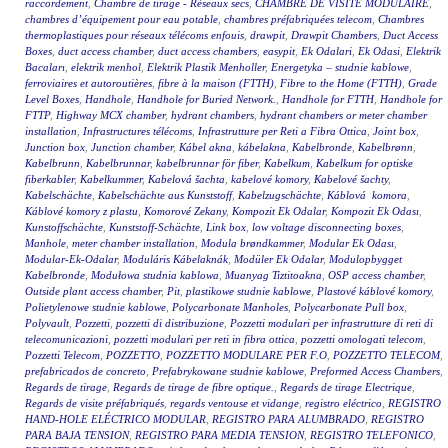
raccordement
,
Chambre de tirage - Réseaux secs
,
CHAMBRE DE VISITE MODULAIRE
,
chambres d’équipement pour eau potable
,
chambres préfabriquées telecom
,
Chambres
thermoplastiques pour réseaux télécoms enfouis
,
drawpit
,
Drawpit Chambers
,
Duct Access
Boxes
,
duct access chamber
,
duct access chambers
,
easypit
,
Ek Odalari
,
Ek Odasi
,
Elektrik
Bacaları
,
elektrik menhol
,
Elektrik Plastik Menholler
,
Energetyka – studnie kablowe
,
ferroviaires et autoroutières
,
fibre à la maison (FTTH)
,
Fibre to the Home (FTTH)
,
Grade
Level Boxes
,
Handhole
,
Handhole for Buried Network.
,
Handhole for FTTH
,
Handhole for
FTTP
,
Highway MCX chamber
,
hydrant chambers
,
hydrant chambers or meter chamber
installation
,
Infrastructures télécoms
,
Infrastrutture per Reti a Fibra Ottica
,
Joint box
,
Junction box
,
Junction chamber
,
Kábel akna
,
kábelakna
,
Kabelbronde
,
Kabelbrønn
,
Kabelbrunn
,
Kabelbrunnar
,
kabelbrunnar för fiber
,
Kabelkum
,
Kabelkum for optiske
fiberkabler
,
Kabelkummer
,
Kabelová šachta
,
kabelové komory
,
Kabelové šachty
,
Kabelschächte
,
Kabelschächte aus Kunststoff
,
Kabelzugschächte
,
Káblová komora
,
Káblové komory z plastu
,
Komorové Zekany
,
Kompozit Ek Odalar
,
Kompozit Ek Odası
,
Kunstoffschächte
,
Kunststoff-Schächte
,
Link box
,
low voltage disconnecting boxes
,
Manhole
,
meter chamber installation
,
Modula brøndkammer
,
Modular Ek Odası
,
Modular-Ek-Odalar
,
Moduláris Kábelaknák
,
Modüler Ek Odalar
,
Modulopbygget
Kabelbronde
,
Modułowa studnia kablowa
,
Muanyag Tiztitoakna
,
OSP access chamber
,
Outside plant access chamber
,
Pit
,
plastikowe studnie kablowe
,
Plastové káblové komory
,
Polietylenowe studnie kablowe
,
Polycarbonate Manholes
,
Polycarbonate Pull box
,
Polyvault
,
Pozzetti
,
pozzetti di distribuzione
,
Pozzetti modulari per infrastrutture di reti di
telecomunicazioni
,
pozzetti modulari per reti in fibra ottica
,
pozzetti omologati telecom
,
Pozzetti Telecom
,
POZZETTO
,
POZZETTO MODULARE PER F.O
,
POZZETTO TELECOM
,
prefabricados de concreto
,
Prefabrykowane studnie kablowe
,
Preformed Access Chambers
,
Regards de tirage
,
Regards de tirage de fibre optique.
,
Regards de tirage Electrique
,
Regards de visite préfabriqués
,
regards ventouse et vidange
,
registro eléctrico
,
REGISTRO
HAND-HOLE ELÉCTRICO MODULAR
,
REGISTRO PARA ALUMBRADO
,
REGISTRO
PARA BAJA TENSION
,
REGISTRO PARA MEDIA TENSION
,
REGISTRO TELEFONICO
,