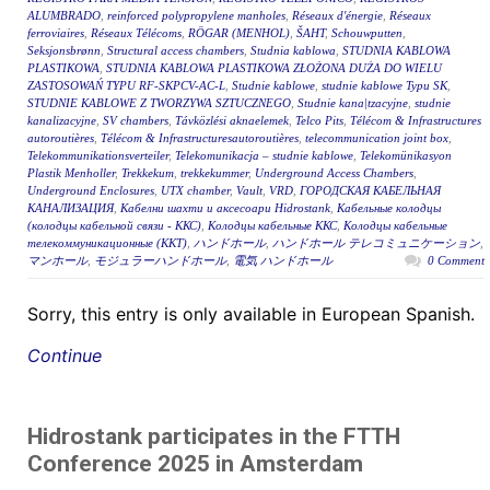
ALUMBRADO
,
reinforced polypropylene manholes
,
Réseaux d'énergie
,
Réseaux
ferroviaires
,
Réseaux Télécoms
,
RÖGAR (MENHOL)
,
ŠAHT
,
Schouwputten
,
Seksjonsbrønn
,
Structural access chambers
,
Studnia kablowa
,
STUDNIA KABLOWA
PLASTIKOWA
,
STUDNIA KABLOWA PLASTIKOWA ZŁOŻONA DUŻA DO WIELU
ZASTOSOWAŃ TYPU RF-SKPCV-AC-L
,
Studnie kablowe
,
studnie kablowe Typu SK
,
STUDNIE KABLOWE Z TWORZYWA SZTUCZNEGO
,
Studnie kana|tzacyjne
,
studnie
kanalizacyjne
,
SV chambers
,
Távközlési aknaelemek
,
Telco Pits
,
Télécom & Infrastructures
autoroutières
,
Télécom & Infrastructuresautoroutières
,
telecommunication joint box
,
Telekommunikationsverteiler
,
Telekomunikacja – studnie kablowe
,
Telekomünikasyon
Plastik Menholler
,
Trekkekum
,
trekkekummer
,
Underground Access Chambers
,
Underground Enclosures
,
UTX chamber
,
Vault
,
VRD
,
ГОРОДСКАЯ КАБЕЛЬНАЯ
КАНАЛИЗАЦИЯ
,
Кабелни шахти и аксесоари Hidrostank
,
Кабельные колодцы
(колодцы кабельной связи - ККС)
,
Колодцы кабельные ККС
,
Колодцы кабельные
телекоммуникационные (ККТ)
,
ハンドホール
,
ハンドホール テレコミュニケーション
,
マンホール
,
モジュラーハンドホール
,
電気 ハンドホール
0 Comment
Sorry, this entry is only available in European Spanish.
Continue
Hidrostank participates in the FTTH
Conference 2025 in Amsterdam