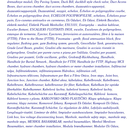
drenazhnye moduli
,
Dry Paving System
,
Duck Bill
,
duckbill style check valve
,
Duct Access
Boxes
,
duct access chamber
,
duct access chambers
,
duzzasztócs-appantyú
,
duzzasztócsappantyúk
,
Duzzasztómű
,
easypit
,
echelon
,
Échelon en polypropylène courbe
,
Échelon en polypropylène droit
,
ECHELON POLYPROPYLENE
,
echelons
,
Échelons pour
puits
,
Eco-cunetas antivuelco en carreteras
,
Ek Odalari
,
Ek Odasi
,
Elektrik Bacaları
,
elektrik menhol
,
Elektrik Plastik Menholler
,
EN13101
,
Energetyka – studnie kablowe
,
Escalier flottant
,
ESCALIERS FLOTTANTS INOX
,
escalin
,
Escalones de polipropileno
,
estanque de tormenta
,
Eyector
,
Eyectores
,
ferroviaires et autoroutières
,
fibre à la maison
(FTTH)
,
Fibre to the Home (FTTH)
,
Finomszita - geréb
,
flood attenuation block
,
flow
regulator
,
flushing gate
,
gate flushing system
,
geocells
,
Geocellular Tank
,
geoestructura
,
Grade Level Boxes
,
gradini
,
Gradini alla marinara
,
Gradini in acciaio rivestiti in
polipropilene
,
Gradini per parete curva e piana per l'edilizia
,
Gradini per pozzetti
,
Gradino per pozzetti
,
Grille oscillante
,
grilles
,
Grobstoff-Rückhaltung
,
Handhole
,
Handhole for Buried Network.
,
Handhole for FTTH
,
Handhole for FTTP
,
Highway MCX
chamber
,
hydrant chambers
,
hydrant chambers or meter chamber installation
,
Infiltracinė
talpa
,
Infiltratiekratten
,
infiltratiesysteem Hidrobox
,
infiltration cell
,
Infrastructures télécoms
,
Infrastrutture per Reti a Fibra Ottica
,
Iron steps
,
Joint box
,
Junction box
,
Junction chamber
,
Kábel akna
,
kábelakna
,
Kabelbronde
,
Kabelbrønn
,
Kabelbrunn
,
Kabelbrunnar
,
kabelbrunnar för fiber
,
Kabelkum
,
Kabelkum for optiske
fiberkabler
,
Kabelkummer
,
Kabelová šachta
,
kabelové komory
,
Kabelové šachty
,
Kabelschächte
,
Kabelschächte aus Kunststoff
,
Kabelzugschächte
,
Káblová komora
,
Káblové komory z plastu
,
KABLOVSKO OKNO PLASTIČNO
,
Klapa spłukująca
,
Klapa
zwrotna
,
klapy zwrotne
,
Komorové Zekany
,
Kompozit Ek Odalar
,
Kompozit Ek Odası
,
Kunstoffschächte
,
Kunststoff-Schächte
,
La régulation de débit
,
Lefolyás-szabályozók
,
Lengősugár-tisztító
,
Limiteur de débit
,
limpiador autobasculante
,
limpiador basculantes
,
Link box
,
low voltage disconnecting boxes
,
Manhole
,
manhole safety steps.
,
manhole step
,
manhole steps
,
MENHOL BASAMAKLAR
,
menhol basamakları
,
Menhol Merdiven
Basamakları
,
meter chamber installation
,
Modula brøndkammer
,
Modular Ek Odası
,