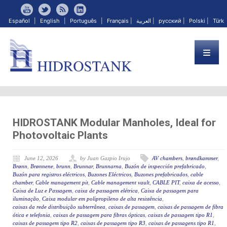
Español
|
English
|
Português
|
Français
|
العربية
|
русский
|
Polski
|
Türk
HIDROSTANK Modular Manholes, Ideal for
Photovoltaic Plants
June 12, 2026
by Juan Gazpio Irujo
AV chambers
,
brøndkammer
,
Brønn
,
Brønnene
,
brunn
,
Brunnar
,
Brunnarna
,
Buzón de inspección prefabricado
,
Buzón para registros eléctricos
,
Buzones Eléctricos
,
Buzones prefabricados
,
cable
chamber
,
Cable management pit
,
Cable management vault
,
CABLE PIT
,
caixa de acesso
,
Caixa de Luz e Passagem
,
caixa de passagem elétrica
,
Caixa de passagem para
iluminação
,
Caixa modular em polipropileno de alta resistência
,
caixas da rede distribuição subterrânea
,
caixas de passagem
,
caixas de passagem de fibra
ótica e telefonia
,
caixas de passagem para fibras ópticas
,
caixas de passagem tipo R1
,
caixas de passagem tipo R2
,
caixas de passagem tipo R3
,
caixas de passagens tipo R1
,