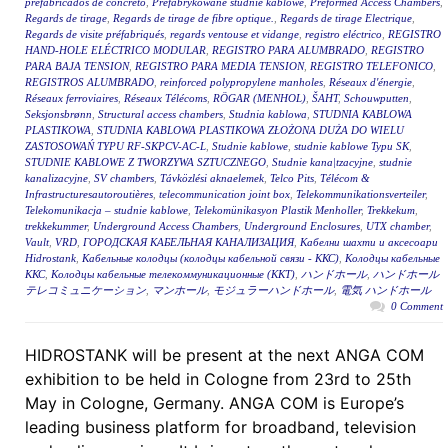
prefabricados de concreto
,
Prefabrykowane studnie kablowe
,
Preformed Access Chambers
,
Regards de tirage
,
Regards de tirage de fibre optique.
,
Regards de tirage Electrique
,
Regards de visite préfabriqués
,
regards ventouse et vidange
,
registro eléctrico
,
REGISTRO
HAND-HOLE ELÉCTRICO MODULAR
,
REGISTRO PARA ALUMBRADO
,
REGISTRO
PARA BAJA TENSION
,
REGISTRO PARA MEDIA TENSION
,
REGISTRO TELEFONICO
,
REGISTROS ALUMBRADO
,
reinforced polypropylene manholes
,
Réseaux d'énergie
,
Réseaux ferroviaires
,
Réseaux Télécoms
,
RÖGAR (MENHOL)
,
ŠAHT
,
Schouwputten
,
Seksjonsbrønn
,
Structural access chambers
,
Studnia kablowa
,
STUDNIA KABLOWA
PLASTIKOWA
,
STUDNIA KABLOWA PLASTIKOWA ZŁOŻONA DUŻA DO WIELU
ZASTOSOWAŃ TYPU RF-SKPCV-AC-L
,
Studnie kablowe
,
studnie kablowe Typu SK
,
STUDNIE KABLOWE Z TWORZYWA SZTUCZNEGO
,
Studnie kana|tzacyjne
,
studnie
kanalizacyjne
,
SV chambers
,
Távközlési aknaelemek
,
Telco Pits
,
Télécom &
Infrastructuresautoroutières
,
telecommunication joint box
,
Telekommunikationsverteiler
,
Telekomunikacja – studnie kablowe
,
Telekomünikasyon Plastik Menholler
,
Trekkekum
,
trekkekummer
,
Underground Access Chambers
,
Underground Enclosures
,
UTX chamber
,
Vault
,
VRD
,
ГОРОДСКАЯ КАБЕЛЬНАЯ КАНАЛИЗАЦИЯ
,
Кабелни шахти и аксесоари
Hidrostank
,
Кабельные колодцы (колодцы кабельной связи - ККС)
,
Колодцы кабельные
ККС
,
Колодцы кабельные телекоммуникационные (ККТ)
,
ハンドホール
,
ハンドホール
テレコミュニケーション
,
マンホール
,
モジュラーハンドホール
,
電気 ハンドホール
0 Comment
HIDROSTANK will be present at the next ANGA COM
exhibition to be held in Cologne from 23rd to 25th
May in Cologne, Germany. ANGA COM is Europe’s
leading business platform for broadband, television