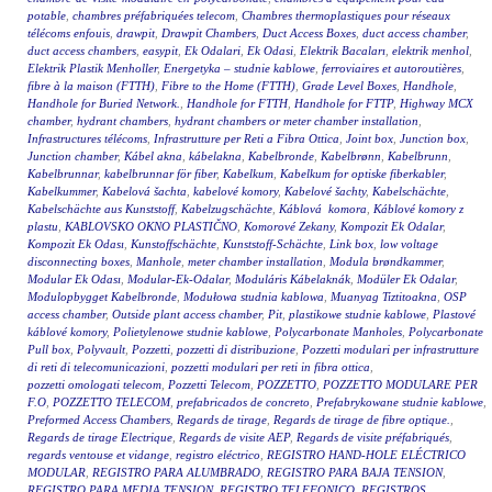
potable
,
chambres préfabriquées telecom
,
Chambres thermoplastiques pour réseaux
télécoms enfouis
,
drawpit
,
Drawpit Chambers
,
Duct Access Boxes
,
duct access chamber
,
duct access chambers
,
easypit
,
Ek Odalari
,
Ek Odasi
,
Elektrik Bacaları
,
elektrik menhol
,
Elektrik Plastik Menholler
,
Energetyka – studnie kablowe
,
ferroviaires et autoroutières
,
fibre à la maison (FTTH)
,
Fibre to the Home (FTTH)
,
Grade Level Boxes
,
Handhole
,
Handhole for Buried Network.
,
Handhole for FTTH
,
Handhole for FTTP
,
Highway MCX
chamber
,
hydrant chambers
,
hydrant chambers or meter chamber installation
,
Infrastructures télécoms
,
Infrastrutture per Reti a Fibra Ottica
,
Joint box
,
Junction box
,
Junction chamber
,
Kábel akna
,
kábelakna
,
Kabelbronde
,
Kabelbrønn
,
Kabelbrunn
,
Kabelbrunnar
,
kabelbrunnar för fiber
,
Kabelkum
,
Kabelkum for optiske fiberkabler
,
Kabelkummer
,
Kabelová šachta
,
kabelové komory
,
Kabelové šachty
,
Kabelschächte
,
Kabelschächte aus Kunststoff
,
Kabelzugschächte
,
Káblová komora
,
Káblové komory z
plastu
,
KABLOVSKO OKNO PLASTIČNO
,
Komorové Zekany
,
Kompozit Ek Odalar
,
Kompozit Ek Odası
,
Kunstoffschächte
,
Kunststoff-Schächte
,
Link box
,
low voltage
disconnecting boxes
,
Manhole
,
meter chamber installation
,
Modula brøndkammer
,
Modular Ek Odası
,
Modular-Ek-Odalar
,
Moduláris Kábelaknák
,
Modüler Ek Odalar
,
Modulopbygget Kabelbronde
,
Modułowa studnia kablowa
,
Muanyag Tiztitoakna
,
OSP
access chamber
,
Outside plant access chamber
,
Pit
,
plastikowe studnie kablowe
,
Plastové
káblové komory
,
Polietylenowe studnie kablowe
,
Polycarbonate Manholes
,
Polycarbonate
Pull box
,
Polyvault
,
Pozzetti
,
pozzetti di distribuzione
,
Pozzetti modulari per infrastrutture
di reti di telecomunicazioni
,
pozzetti modulari per reti in fibra ottica
,
pozzetti omologati telecom
,
Pozzetti Telecom
,
POZZETTO
,
POZZETTO MODULARE PER
F.O
,
POZZETTO TELECOM
,
prefabricados de concreto
,
Prefabrykowane studnie kablowe
,
Preformed Access Chambers
,
Regards de tirage
,
Regards de tirage de fibre optique.
,
Regards de tirage Electrique
,
Regards de visite AEP
,
Regards de visite préfabriqués
,
regards ventouse et vidange
,
registro eléctrico
,
REGISTRO HAND-HOLE ELÉCTRICO
MODULAR
,
REGISTRO PARA ALUMBRADO
,
REGISTRO PARA BAJA TENSION
,
REGISTRO PARA MEDIA TENSION
,
REGISTRO TELEFONICO
,
REGISTROS