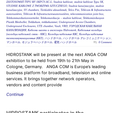
ZASTOSOWAŃ TYPU RF-SKPCV-AC-L
,
Studnie kablowe
,
studnie kablowe Typu SK
,
STUDNIE KABLOWE Z TWORZYWA SZTUCZNEGO
,
Studnie kana|tzacyjne
,
studnie
kanalizacyjne
,
SV chambers
,
Távközlési aknaelemek
,
Telco Pits
,
Télécom & Infrastructures
autoroutières
,
Télécom & Infrastructuresautoroutières
,
telecommunication joint box
,
Telekommunikationsverteiler
,
Telekomunikacja – studnie kablowe
,
Telekomünikasyon
Plastik Menholler
,
Trekkekum
,
trekkekummer
,
Underground Access Chambers
,
Underground Enclosures
,
UTX chamber
,
Vault
,
VRD
,
ГОРОДСКАЯ КАБЕЛЬНАЯ
КАНАЛИЗАЦИЯ
,
Кабелни шахти и аксесоари Hidrostank
,
Кабельные колодцы
(колодцы кабельной связи - ККС)
,
Колодцы кабельные ККС
,
Колодцы кабельные
телекоммуникационные (ККТ)
,
ハンドホール
,
ハンドホール テレコミュニケーション
,
マンホール
,
モジュラーハンドホール
,
電気 ハンドホール
0 Comment
HIDROSTANK will be present at the next ANGA COM
exhibition to be held from 19th to 21th May in
Cologne, Germany. ANGA COM is Europe’s leading
business platform for broadband, television and online
services. It brings together network operators,
vendors and content provide
Continue