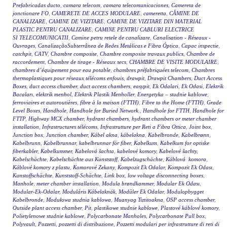
Prefabricadas ducto
,
camara telecom
,
camara telecomunicaciones
,
Camereta de
jonctionare FO
,
CAMERETE DE ACCES MODULARE
,
cameretta
,
CĂMINE DE
CANALIZARE
,
CAMINE DE VIZITARE
,
CAMINE DE VIZITARE DIN MATERIAL
PLASTIC PENTRU CANALIZARE
,
CAMINE PENTRU CABLURI ELECTRICE
SI TELECOMUNICATII
,
Camine petru retele de canalizare
,
Canalisation - Réseaux -
Ouvrages
,
CanalizaçãoSubterrânea de Redes Metálicas e Fibra Óptica
,
Capac inspectie
,
catchpit
,
CATV
,
Chambre composite
,
Chambre composite travaux publics
,
Chambre de
raccordement
,
Chambre de tirage - Réseaux secs
,
CHAMBRE DE VISITE MODULAIRE
,
chambres d’équipement pour eau potable
,
chambres préfabriquées telecom
,
Chambres
thermoplastiques pour réseaux télécoms enfouis
,
drawpit
,
Drawpit Chambers
,
Duct Access
Boxes
,
duct access chamber
,
duct access chambers
,
easypit
,
Ek Odalari
,
Ek Odasi
,
Elektrik
Bacaları
,
elektrik menhol
,
Elektrik Plastik Menholler
,
Energetyka – studnie kablowe
,
ferroviaires et autoroutières
,
fibre à la maison (FTTH)
,
Fibre to the Home (FTTH)
,
Grade
Level Boxes
,
Handhole
,
Handhole for Buried Network.
,
Handhole for FTTH
,
Handhole for
FTTP
,
Highway MCX chamber
,
hydrant chambers
,
hydrant chambers or meter chamber
installation
,
Infrastructures télécoms
,
Infrastrutture per Reti a Fibra Ottica
,
Joint box
,
Junction box
,
Junction chamber
,
Kábel akna
,
kábelakna
,
Kabelbronde
,
Kabelbrønn
,
Kabelbrunn
,
Kabelbrunnar
,
kabelbrunnar för fiber
,
Kabelkum
,
Kabelkum for optiske
fiberkabler
,
Kabelkummer
,
Kabelová šachta
,
kabelové komory
,
Kabelové šachty
,
Kabelschächte
,
Kabelschächte aus Kunststoff
,
Kabelzugschächte
,
Káblová komora
,
Káblové komory z plastu
,
Komorové Zekany
,
Kompozit Ek Odalar
,
Kompozit Ek Odası
,
Kunstoffschächte
,
Kunststoff-Schächte
,
Link box
,
low voltage disconnecting boxes
,
Manhole
,
meter chamber installation
,
Modula brøndkammer
,
Modular Ek Odası
,
Modular-Ek-Odalar
,
Moduláris Kábelaknák
,
Modüler Ek Odalar
,
Modulopbygget
Kabelbronde
,
Modułowa studnia kablowa
,
Muanyag Tiztitoakna
,
OSP access chamber
,
Outside plant access chamber
,
Pit
,
plastikowe studnie kablowe
,
Plastové káblové komory
,
Polietylenowe studnie kablowe
,
Polycarbonate Manholes
,
Polycarbonate Pull box
,
Polyvault
,
Pozzetti
,
pozzetti di distribuzione
,
Pozzetti modulari per infrastrutture di reti di