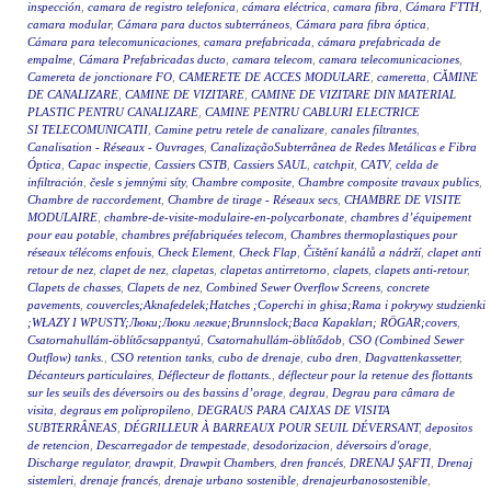
inspección
,
camara de registro telefonica
,
cámara eléctrica
,
camara fibra
,
Cámara FTTH
,
camara modular
,
Cámara para ductos subterráneos
,
Cámara para fibra óptica
,
Cámara para telecomunicaciones
,
camara prefabricada
,
cámara prefabricada de
empalme
,
Cámara Prefabricadas ducto
,
camara telecom
,
camara telecomunicaciones
,
Camereta de jonctionare FO
,
CAMERETE DE ACCES MODULARE
,
cameretta
,
CĂMINE
DE CANALIZARE
,
CAMINE DE VIZITARE
,
CAMINE DE VIZITARE DIN MATERIAL
PLASTIC PENTRU CANALIZARE
,
CAMINE PENTRU CABLURI ELECTRICE
SI TELECOMUNICATII
,
Camine petru retele de canalizare
,
canales filtrantes
,
Canalisation - Réseaux - Ouvrages
,
CanalizaçãoSubterrânea de Redes Metálicas e Fibra
Óptica
,
Capac inspectie
,
Cassiers CSTB
,
Cassiers SAUL
,
catchpit
,
CATV
,
celda de
infiltración
,
česle s jemnými síty
,
Chambre composite
,
Chambre composite travaux publics
,
Chambre de raccordement
,
Chambre de tirage - Réseaux secs
,
CHAMBRE DE VISITE
MODULAIRE
,
chambre-de-visite-modulaire-en-polycarbonate
,
chambres d’équipement
pour eau potable
,
chambres préfabriquées telecom
,
Chambres thermoplastiques pour
réseaux télécoms enfouis
,
Check Element
,
Check Flap
,
Čištění kanálů a nádrží
,
clapet anti
retour de nez
,
clapet de nez
,
clapetas
,
clapetas antirretorno
,
clapets
,
clapets anti-retour
,
Clapets de chasses
,
Clapets de nez
,
Combined Sewer Overflow Screens
,
concrete
pavements
,
couvercles;Aknafedelek;Hatches ;Coperchi in ghisa;Rama i pokrywy studzienki
;WŁAZY I WPUSTY;Люки;Люки легкие;Brunnslock;Baca Kapakları; RÖGAR;covers
,
Csatornahullám-öblítőcsappantyú
,
Csatornahullám-öblítődob
,
CSO (Combined Sewer
Outflow) tanks.
,
CSO retention tanks
,
cubo de drenaje
,
cubo dren
,
Dagvattenkassetter
,
Décanteurs particulaires
,
Déflecteur de flottants.
,
déflecteur pour la retenue des flottants
sur les seuils des déversoirs ou des bassins d’orage
,
degrau
,
Degrau para câmara de
visita
,
degraus em polipropileno
,
DEGRAUS PARA CAIXAS DE VISITA
SUBTERRÂNEAS
,
DÉGRILLEUR À BARREAUX POUR SEUIL DÉVERSANT
,
depositos
de retencion
,
Descarregador de tempestade
,
desodorizacion
,
déversoirs d'orage
,
Discharge regulator
,
drawpit
,
Drawpit Chambers
,
dren francés
,
DRENAJ ŞAFTI
,
Drenaj
sistemleri
,
drenaje francés
,
drenaje urbano sostenible
,
drenajeurbanosostenible
,