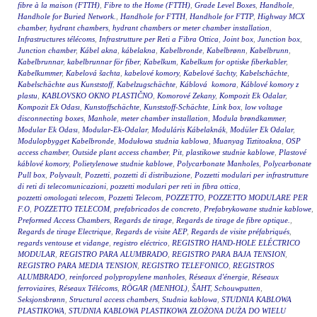
fibre à la maison (FTTH)
,
Fibre to the Home (FTTH)
,
Grade Level Boxes
,
Handhole
,
Handhole for Buried Network.
,
Handhole for FTTH
,
Handhole for FTTP
,
Highway MCX
chamber
,
hydrant chambers
,
hydrant chambers or meter chamber installation
,
Infrastructures télécoms
,
Infrastrutture per Reti a Fibra Ottica
,
Joint box
,
Junction box
,
Junction chamber
,
Kábel akna
,
kábelakna
,
Kabelbronde
,
Kabelbrønn
,
Kabelbrunn
,
Kabelbrunnar
,
kabelbrunnar för fiber
,
Kabelkum
,
Kabelkum for optiske fiberkabler
,
Kabelkummer
,
Kabelová šachta
,
kabelové komory
,
Kabelové šachty
,
Kabelschächte
,
Kabelschächte aus Kunststoff
,
Kabelzugschächte
,
Káblová komora
,
Káblové komory z
plastu
,
KABLOVSKO OKNO PLASTIČNO
,
Komorové Zekany
,
Kompozit Ek Odalar
,
Kompozit Ek Odası
,
Kunstoffschächte
,
Kunststoff-Schächte
,
Link box
,
low voltage
disconnecting boxes
,
Manhole
,
meter chamber installation
,
Modula brøndkammer
,
Modular Ek Odası
,
Modular-Ek-Odalar
,
Moduláris Kábelaknák
,
Modüler Ek Odalar
,
Modulopbygget Kabelbronde
,
Modułowa studnia kablowa
,
Muanyag Tiztitoakna
,
OSP
access chamber
,
Outside plant access chamber
,
Pit
,
plastikowe studnie kablowe
,
Plastové
káblové komory
,
Polietylenowe studnie kablowe
,
Polycarbonate Manholes
,
Polycarbonate
Pull box
,
Polyvault
,
Pozzetti
,
pozzetti di distribuzione
,
Pozzetti modulari per infrastrutture
di reti di telecomunicazioni
,
pozzetti modulari per reti in fibra ottica
,
pozzetti omologati telecom
,
Pozzetti Telecom
,
POZZETTO
,
POZZETTO MODULARE PER
F.O
,
POZZETTO TELECOM
,
prefabricados de concreto
,
Prefabrykowane studnie kablowe
,
Preformed Access Chambers
,
Regards de tirage
,
Regards de tirage de fibre optique.
,
Regards de tirage Electrique
,
Regards de visite AEP
,
Regards de visite préfabriqués
,
regards ventouse et vidange
,
registro eléctrico
,
REGISTRO HAND-HOLE ELÉCTRICO
MODULAR
,
REGISTRO PARA ALUMBRADO
,
REGISTRO PARA BAJA TENSION
,
REGISTRO PARA MEDIA TENSION
,
REGISTRO TELEFONICO
,
REGISTROS
ALUMBRADO
,
reinforced polypropylene manholes
,
Réseaux d'énergie
,
Réseaux
ferroviaires
,
Réseaux Télécoms
,
RÖGAR (MENHOL)
,
ŠAHT
,
Schouwputten
,
Seksjonsbrønn
,
Structural access chambers
,
Studnia kablowa
,
STUDNIA KABLOWA
PLASTIKOWA
,
STUDNIA KABLOWA PLASTIKOWA ZŁOŻONA DUŻA DO WIELU