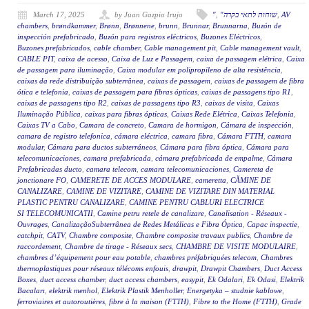
March 17, 2025
by Juan Gazpio Irujo
"
,
"שוחות לתאי בקרה
,
AV
chambers
,
brøndkammer
,
Brønn
,
Brønnene
,
brunn
,
Brunnar
,
Brunnarna
,
Buzón de
inspección prefabricado
,
Buzón para registros eléctricos
,
Buzones Eléctricos
,
Buzones prefabricados
,
cable chamber
,
Cable management pit
,
Cable management vault
,
CABLE PIT
,
caixa de acesso
,
Caixa de Luz e Passagem
,
caixa de passagem elétrica
,
Caixa
de passagem para iluminação
,
Caixa modular em polipropileno de alta resistência
,
caixas da rede distribuição subterrânea
,
caixas de passagem
,
caixas de passagem de fibra
ótica e telefonia
,
caixas de passagem para fibras ópticas
,
caixas de passagens tipo R1
,
caixas de passagens tipo R2
,
caixas de passagens tipo R3
,
caixas de visita
,
Caixas
Iluminação Pública
,
caixas para fibras ópticas
,
Caixas Rede Elétrica
,
Caixas Telefonia
,
Caixas TV a Cabo
,
Camara de concreto
,
Camara de hormigon
,
Cámara de inspección
,
camara de registro telefonica
,
cámara eléctrica
,
camara fibra
,
Cámara FTTH
,
camara
modular
,
Cámara para ductos subterráneos
,
Cámara para fibra óptica
,
Cámara para
telecomunicaciones
,
camara prefabricada
,
cámara prefabricada de empalme
,
Cámara
Prefabricadas ducto
,
camara telecom
,
camara telecomunicaciones
,
Camereta de
jonctionare FO
,
CAMERETE DE ACCES MODULARE
,
cameretta
,
CĂMINE DE
CANALIZARE
,
CAMINE DE VIZITARE
,
CAMINE DE VIZITARE DIN MATERIAL
PLASTIC PENTRU CANALIZARE
,
CAMINE PENTRU CABLURI ELECTRICE
SI TELECOMUNICATII
,
Camine petru retele de canalizare
,
Canalisation - Réseaux -
Ouvrages
,
CanalizaçãoSubterrânea de Redes Metálicas e Fibra Óptica
,
Capac inspectie
,
catchpit
,
CATV
,
Chambre composite
,
Chambre composite travaux publics
,
Chambre de
raccordement
,
Chambre de tirage - Réseaux secs
,
CHAMBRE DE VISITE MODULAIRE
,
chambres d’équipement pour eau potable
,
chambres préfabriquées telecom
,
Chambres
thermoplastiques pour réseaux télécoms enfouis
,
drawpit
,
Drawpit Chambers
,
Duct Access
Boxes
,
duct access chamber
,
duct access chambers
,
easypit
,
Ek Odalari
,
Ek Odasi
,
Elektrik
Bacaları
,
elektrik menhol
,
Elektrik Plastik Menholler
,
Energetyka – studnie kablowe
,
ferroviaires et autoroutières
,
fibre à la maison (FTTH)
,
Fibre to the Home (FTTH)
,
Grade