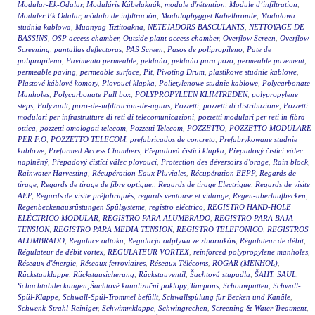
Modular-Ek-Odalar
,
Moduláris Kábelaknák
,
module d'rétention
,
Module d’infiltration
,
Modüler Ek Odalar
,
módulo de infiltración
,
Modulopbygget Kabelbronde
,
Modułowa
studnia kablowa
,
Muanyag Tiztitoakna
,
NETEJADORS BASCULANTS
,
NETTOYAGE DE
BASSINS
,
OSP access chamber
,
Outside plant access chamber
,
Overflow Screen
,
Overflow
Screening
,
pantallas deflectoras
,
PAS Screen
,
Pasos de polipropileno
,
Pate de
polipropileno
,
Pavimento permeable
,
peldaño
,
peldaño para pozo
,
permeable pavement
,
permeable paving
,
permeable surface
,
Pit
,
Pivoting Drum
,
plastikowe studnie kablowe
,
Plastové káblové komory
,
Plovoucí klapka
,
Polietylenowe studnie kablowe
,
Polycarbonate
Manholes
,
Polycarbonate Pull box
,
POLYPROPYLEEN KLIMTREDEN
,
polypropylene
steps
,
Polyvault
,
pozo-de-infiltracion-de-aguas
,
Pozzetti
,
pozzetti di distribuzione
,
Pozzetti
modulari per infrastrutture di reti di telecomunicazioni
,
pozzetti modulari per reti in fibra
ottica
,
pozzetti omologati telecom
,
Pozzetti Telecom
,
POZZETTO
,
POZZETTO MODULARE
PER F.O
,
POZZETTO TELECOM
,
prefabricados de concreto
,
Prefabrykowane studnie
kablowe
,
Preformed Access Chambers
,
Přepadová čistící klapka
,
Přepadový čistící válec
naplněný
,
Přepadový čistící válec plovoucí
,
Protection des déversoirs d'orage
,
Rain block
,
Rainwater Harvesting
,
Récupération Eaux Pluviales
,
Récupération EEPP
,
Regards de
tirage
,
Regards de tirage de fibre optique.
,
Regards de tirage Electrique
,
Regards de visite
AEP
,
Regards de visite préfabriqués
,
regards ventouse et vidange
,
Regen-überlaufbecken
,
Regenbeckenausrüstungen Spülsysteme
,
registro eléctrico
,
REGISTRO HAND-HOLE
ELÉCTRICO MODULAR
,
REGISTRO PARA ALUMBRADO
,
REGISTRO PARA BAJA
TENSION
,
REGISTRO PARA MEDIA TENSION
,
REGISTRO TELEFONICO
,
REGISTROS
ALUMBRADO
,
Regulace odtoku
,
Regulacja odpływu ze zbiorników
,
Régulateur de débit
,
Régulateur de débit vortex
,
REGULATEUR VORTEX
,
reinforced polypropylene manholes
,
Réseaux d'énergie
,
Réseaux ferroviaires
,
Réseaux Télécoms
,
RÖGAR (MENHOL)
,
Rückstauklappe
,
Rückstausicherung
,
Rückstauventil
,
Šachtová stupadla
,
ŠAHT
,
SAUL
,
Schachtabdeckungen;Šachtové kanalizační poklopy;Tampons
,
Schouwputten
,
Schwall-
Spül-Klappe
,
Schwall-Spül-Trommel befüllt
,
Schwallspülung für Becken und Kanäle
,
Schwenk-Strahl-Reiniger
,
Schwimmklappe
,
Schwingrechen
,
Screening & Water Treatment
,