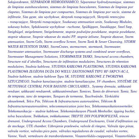
Seksjonsbrønn
,
SEPARADOR HIDRODINÁMICO
,
Séparateur hydrodynamique
,
sistemas
de limpieza autobasculantes
,
sistemas de limpieza basculantes
,
Sistemas de limpieza por
clapetas
,
Sistemas de limpieza por compuertas
,
Sistemas de limpieza por vacío
,
sisteme de
infiltratie
,
Sita gęste
,
sito wychyłowe
,
skrzynek rozsączających
,
Skrzynki retencyjno
- rozsączające
,
Skrzynki rozsączające
,
Soakaway attenuation units
,
Soakaway Modules
,
sokaway bobex
,
Spłukiwanie wychyłowe –ruchome
,
Spülkippen
,
Stauklappe
,
Steel Step
,
Steigbügel
,
steigelement
,
Steigelemente
,
stopnie podwójne powlekane
,
stopnie powlekane
,
stopnie włazowe
,
Stopnie włazowe do studni PP
,
stopnie żeliwne
,
Stopnie złazowe
,
Storm
attenuation
,
Storm Cells
,
Storm overflow Screen
,
Storm Tank & Sewer Cleansing
,
STORM
WATER RETENTION TANKS
,
StormCrates
,
stormscreen
,
stormtank
,
Stormwater
,
Stormwater attenuation
,
Stormwater discharge systems and combined sewer overflows
,
Stormwater Management Solutions
,
STORMWATER TANKS
,
Structural access chambers
,
Structure nid d’abeilles
,
Structures de infiltration modulaires
,
Structures de rétention
modulaires
,
Studnia kablowa
,
STUDNIA KABLOWA PLASTIKOWA
,
STUDNIA KABLOWA
PLASTIKOWA ZŁOŻONA DUŻA DO WIELU ZASTOSOWAŃ TYPU RF-SKPCV-AC-L
,
Studnie kablowe
,
studnie kablowe Typu SK
,
STUDNIE KABLOWE Z TWORZYWA
SZTUCZNEGO
,
Studnie kana|tzacyjne
,
studnie kanalizacyjne
,
SV chambers
,
SYSTÈME DE
NETTOYAGE CENTRAL POUR BASSINS CIRCULAIRES.
,
Systemy drenażu
,
szikkasztó
rendszer
,
szikkasztó rendszerek
,
szikkasztórendszer
,
Tamices
,
Tamis de déversoir
,
Tamiz
,
Tanc
de tempesta
,
tanc de tempestes
,
Tanques de tormenta
,
Tauchwände
,
Távközlési
aknaelemek
,
Telco Pits
,
Télécom & Infrastructures autoroutières
,
Télécom &
Infrastructuresautoroutières
,
telecommunication joint box
,
Telekommunikationsverteiler
,
Telekomunikacja – studnie kablowe
,
Telekomünikasyon Plastik Menholler
,
tipping bucket
,
tolva basculante
,
Trekkekum
,
trekkekummer
,
TREPTE DIN POLIPROPILENĂ
,
trincee
drenanti
,
Underground Access Chambers
,
Underground Enclosures
,
Unité d'infiltration ou
de stockage
,
UTX chamber
,
Uzbrojenie przelewów
,
valvole di ritegno
,
Valvula tipo pinza
,
valvula vortice
,
valvulas pico pato
,
válvulas reguladoras de caudal
,
valvulas vortex
,
Vanne
,
Vault
,
vertedouro de transbordamento
,
Visszatorlódás-csappantyú
,
Visszatorlódás-