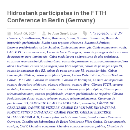
Hidrostank participates in the FTTH
Conference in Berlin (Germany)
March 06, 2024
by Juan Gazpio Irujo
"
,
"שוחות לתאי בקרה
,
AV
chambers
,
brøndkammer
,
Brønn
,
Brønnene
,
brunn
,
Brunnar
,
Brunnarna
,
Buzón de
inspección prefabricado
,
Buzón para registros eléctricos
,
Buzones Eléctricos
,
Buzones prefabricados
,
cable chamber
,
Cable management pit
,
Cable management vault
,
CABLE PIT
,
caixa de acesso
,
Caixa de Luz e Passagem
,
caixa de passagem elétrica
,
Caixa
de passagem para iluminação
,
Caixa modular em polipropileno de alta resistência
,
caixas da rede distribuição subterrânea
,
caixas de passagem
,
caixas de passagem de fibra
ótica e telefonia
,
caixas de passagem para fibras ópticas
,
caixas de passagens tipo R1
,
caixas de passagens tipo R2
,
caixas de passagens tipo R3
,
caixas de visita
,
Caixas
Iluminação Pública
,
caixas para fibras ópticas
,
Caixas Rede Elétrica
,
Caixas Telefonia
,
Caixas TV a Cabo
,
Camara de concreto
,
Camara de hormigon
,
Cámara de inspección
,
camara de registro telefonica
,
cámara eléctrica
,
camara fibra
,
Cámara FTTH
,
camara
modular
,
Cámara para ductos subterráneos
,
Cámara para fibra óptica
,
Cámara para
telecomunicaciones
,
camara prefabricada
,
cámara prefabricada de empalme
,
Cámara
Prefabricadas ducto
,
camara telecom
,
camara telecomunicaciones
,
Camereta de
jonctionare FO
,
CAMERETE DE ACCES MODULARE
,
cameretta
,
CĂMINE DE
CANALIZARE
,
CAMINE DE VIZITARE
,
CAMINE DE VIZITARE DIN MATERIAL
PLASTIC PENTRU CANALIZARE
,
CAMINE PENTRU CABLURI ELECTRICE
SI TELECOMUNICATII
,
Camine petru retele de canalizare
,
Canalisation - Réseaux -
Ouvrages
,
CanalizaçãoSubterrânea de Redes Metálicas e Fibra Óptica
,
Capac inspectie
,
catchpit
,
CATV
,
Chambre composite
,
Chambre composite travaux publics
,
Chambre de