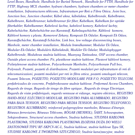
Level Boxes
,
Handhole
,
Handhole for Buried Network.
,
Handhole for FTTH
,
Handhole for
FTTP
,
Highway MCX chamber
,
hydrant chambers
,
hydrant chambers or meter chamber
installation
,
Infrastructures télécoms
,
Infrastrutture per Reti a Fibra Ottica
,
Joint box
,
Junction box
,
Junction chamber
,
Kábel akna
,
kábelakna
,
Kabelbronde
,
Kabelbrønn
,
Kabelbrunn
,
Kabelbrunnar
,
kabelbrunnar för fiber
,
Kabelkum
,
Kabelkum for optiske
fiberkabler
,
Kabelkummer
,
Kabelová šachta
,
kabelové komory
,
Kabelové šachty
,
Kabelschächte
,
Kabelschächte aus Kunststoff
,
Kabelzugschächte
,
Káblová komora
,
Káblové komory z plastu
,
Komorové Zekany
,
Kompozit Ek Odalar
,
Kompozit Ek Odası
,
Kunstoffschächte
,
Kunststoff-Schächte
,
Link box
,
low voltage disconnecting boxes
,
Manhole
,
meter chamber installation
,
Modula brøndkammer
,
Modular Ek Odası
,
Modular-Ek-Odalar
,
Moduláris Kábelaknák
,
Modüler Ek Odalar
,
Modulopbygget
Kabelbronde
,
Modułowa studnia kablowa
,
Muanyag Tiztitoakna
,
OSP access chamber
,
Outside plant access chamber
,
Pit
,
plastikowe studnie kablowe
,
Plastové káblové komory
,
Polietylenowe studnie kablowe
,
Polycarbonate Manholes
,
Polycarbonate Pull box
,
Polyvault
,
Pozzetti
,
pozzetti di distribuzione
,
Pozzetti modulari per infrastrutture di reti di
telecomunicazioni
,
pozzetti modulari per reti in fibra ottica
,
pozzetti omologati telecom
,
Pozzetti Telecom
,
POZZETTO
,
POZZETTO MODULARE PER F.O
,
POZZETTO TELECOM
,
prefabricados de concreto
,
Prefabrykowane studnie kablowe
,
Preformed Access Chambers
,
Regards de tirage
,
Regards de tirage de fibre optique.
,
Regards de tirage Electrique
,
Regards de visite préfabriqués
,
regards ventouse et vidange
,
registro eléctrico
,
REGISTRO
HAND-HOLE ELÉCTRICO MODULAR
,
REGISTRO PARA ALUMBRADO
,
REGISTRO
PARA BAJA TENSION
,
REGISTRO PARA MEDIA TENSION
,
REGISTRO TELEFONICO
,
REGISTROS ALUMBRADO
,
reinforced polypropylene manholes
,
Réseaux d'énergie
,
Réseaux ferroviaires
,
Réseaux Télécoms
,
RÖGAR (MENHOL)
,
ŠAHT
,
Schouwputten
,
Seksjonsbrønn
,
Structural access chambers
,
Studnia kablowa
,
STUDNIA KABLOWA
PLASTIKOWA
,
STUDNIA KABLOWA PLASTIKOWA ZŁOŻONA DUŻA DO WIELU
ZASTOSOWAŃ TYPU RF-SKPCV-AC-L
,
Studnie kablowe
,
studnie kablowe Typu SK
,
STUDNIE KABLOWE Z TWORZYWA SZTUCZNEGO
,
Studnie kana|tzacyjne
,
studnie