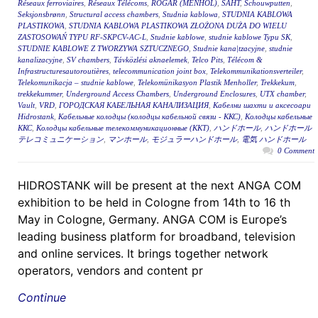
Réseaux ferroviaires
,
Réseaux Télécoms
,
RÖGAR (MENHOL)
,
ŠAHT
,
Schouwputten
,
Seksjonsbrønn
,
Structural access chambers
,
Studnia kablowa
,
STUDNIA KABLOWA
PLASTIKOWA
,
STUDNIA KABLOWA PLASTIKOWA ZŁOŻONA DUŻA DO WIELU
ZASTOSOWAŃ TYPU RF-SKPCV-AC-L
,
Studnie kablowe
,
studnie kablowe Typu SK
,
STUDNIE KABLOWE Z TWORZYWA SZTUCZNEGO
,
Studnie kana|tzacyjne
,
studnie
kanalizacyjne
,
SV chambers
,
Távközlési aknaelemek
,
Telco Pits
,
Télécom &
Infrastructuresautoroutières
,
telecommunication joint box
,
Telekommunikationsverteiler
,
Telekomunikacja – studnie kablowe
,
Telekomünikasyon Plastik Menholler
,
Trekkekum
,
trekkekummer
,
Underground Access Chambers
,
Underground Enclosures
,
UTX chamber
,
Vault
,
VRD
,
ГОРОДСКАЯ КАБЕЛЬНАЯ КАНАЛИЗАЦИЯ
,
Кабелни шахти и аксесоари
Hidrostank
,
Кабельные колодцы (колодцы кабельной связи - ККС)
,
Колодцы кабельные
ККС
,
Колодцы кабельные телекоммуникационные (ККТ)
,
ハンドホール
,
ハンドホール
テレコミュニケーション
,
マンホール
,
モジュラーハンドホール
,
電気 ハンドホール
0 Comment
HIDROSTANK will be present at the next ANGA COM
exhibition to be held in Cologne from 14th to 16 th
May in Cologne, Germany. ANGA COM is Europe’s
leading business platform for broadband, television
and online services. It brings together network
operators, vendors and content pr
Continue