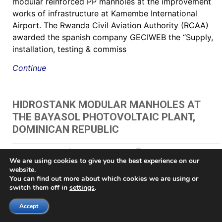
modular reinforced PP manholes at the improvement
works of infrastructure at Kamembe International
Airport. The Rwanda Civil Aviation Authority (RCAA)
awarded the spanish company GECIWEB the “Supply,
installation, testing & commiss
Continue
HIDROSTANK MODULAR MANHOLES AT
THE BAYASOL PHOTOVOLTAIC PLANT,
DOMINICAN REPUBLIC
May 24, 2021
by Juan Gazpio Irujo
"
,
"תא בקרה לחשמל כולל מכסה
We are using cookies to give you the best experience on our
60 HIDROSTANK - שוחות מתאי בקרה
,
AV chambers
,
brøndkammer
,
Brønn
,
Brønnene
,
brunn
,
Brunnar
,
Brunnarna
,
Buzón de inspección prefabricado
,
Buzón para
website.
registros eléctricos
,
Buzones Eléctricos
,
Buzones prefabricados
,
cable chamber
,
Cable
You can find out more about which cookies we are using or
management pit
,
Cable management vault
,
CABLE PIT
,
caixa de acesso
,
Caixa de Luz
switch them off in
settings
.
e Passagem
,
caixa de passagem elétrica
,
Caixa de passagem para iluminação
,
Caixa
modular em polipropileno de alta resistência
,
caixas da rede distribuição subterrânea
,
Accept
caixas de passagem
,
caixas de passagem de fibra ótica e telefonia
,
caixas de passagem
para fibras ópticas
,
caixas de passagens tipo R1
,
caixas de passagens tipo R2
,
caixas de