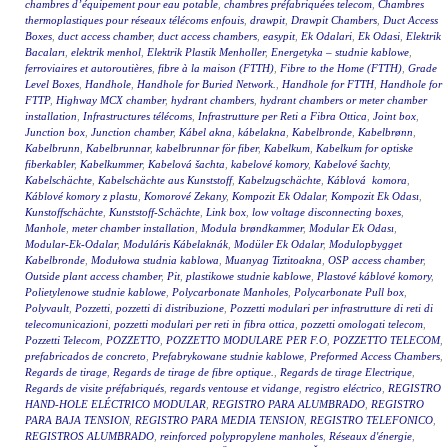
chambres d’équipement pour eau potable
,
chambres préfabriquées telecom
,
Chambres
thermoplastiques pour réseaux télécoms enfouis
,
drawpit
,
Drawpit Chambers
,
Duct Access
Boxes
,
duct access chamber
,
duct access chambers
,
easypit
,
Ek Odalari
,
Ek Odasi
,
Elektrik
Bacaları
,
elektrik menhol
,
Elektrik Plastik Menholler
,
Energetyka – studnie kablowe
,
ferroviaires et autoroutières
,
fibre à la maison (FTTH)
,
Fibre to the Home (FTTH)
,
Grade
Level Boxes
,
Handhole
,
Handhole for Buried Network.
,
Handhole for FTTH
,
Handhole for
FTTP
,
Highway MCX chamber
,
hydrant chambers
,
hydrant chambers or meter chamber
installation
,
Infrastructures télécoms
,
Infrastrutture per Reti a Fibra Ottica
,
Joint box
,
Junction box
,
Junction chamber
,
Kábel akna
,
kábelakna
,
Kabelbronde
,
Kabelbrønn
,
Kabelbrunn
,
Kabelbrunnar
,
kabelbrunnar för fiber
,
Kabelkum
,
Kabelkum for optiske
fiberkabler
,
Kabelkummer
,
Kabelová šachta
,
kabelové komory
,
Kabelové šachty
,
Kabelschächte
,
Kabelschächte aus Kunststoff
,
Kabelzugschächte
,
Káblová komora
,
Káblové komory z plastu
,
Komorové Zekany
,
Kompozit Ek Odalar
,
Kompozit Ek Odası
,
Kunstoffschächte
,
Kunststoff-Schächte
,
Link box
,
low voltage disconnecting boxes
,
Manhole
,
meter chamber installation
,
Modula brøndkammer
,
Modular Ek Odası
,
Modular-Ek-Odalar
,
Moduláris Kábelaknák
,
Modüler Ek Odalar
,
Modulopbygget
Kabelbronde
,
Modułowa studnia kablowa
,
Muanyag Tiztitoakna
,
OSP access chamber
,
Outside plant access chamber
,
Pit
,
plastikowe studnie kablowe
,
Plastové káblové komory
,
Polietylenowe studnie kablowe
,
Polycarbonate Manholes
,
Polycarbonate Pull box
,
Polyvault
,
Pozzetti
,
pozzetti di distribuzione
,
Pozzetti modulari per infrastrutture di reti di
telecomunicazioni
,
pozzetti modulari per reti in fibra ottica
,
pozzetti omologati telecom
,
Pozzetti Telecom
,
POZZETTO
,
POZZETTO MODULARE PER F.O
,
POZZETTO TELECOM
,
prefabricados de concreto
,
Prefabrykowane studnie kablowe
,
Preformed Access Chambers
,
Regards de tirage
,
Regards de tirage de fibre optique.
,
Regards de tirage Electrique
,
Regards de visite préfabriqués
,
regards ventouse et vidange
,
registro eléctrico
,
REGISTRO
HAND-HOLE ELÉCTRICO MODULAR
,
REGISTRO PARA ALUMBRADO
,
REGISTRO
PARA BAJA TENSION
,
REGISTRO PARA MEDIA TENSION
,
REGISTRO TELEFONICO
,
REGISTROS ALUMBRADO
,
reinforced polypropylene manholes
,
Réseaux d'énergie
,