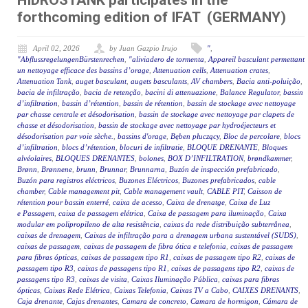
HIDROSTANK participates in the
forthcoming edition of IFAT (GERMANY)
April 02, 2026
by Juan Gazpio Irujo
"
,
"AbflussregelungenBürstenrechen
,
"aliviadero de tormenta
,
Appareil basculant permettant
un nettoyage efficace des bassins d’orage
,
Attenuation cells
,
Attenuation crates
,
Attenuation Tank
,
auget basculant
,
augets basculants
,
AV chambers
,
Bacia anti-poluição
,
bacia de infiltração
,
bacia de retenção
,
bacini di attenuazione
,
Balance Regulator
,
bassin
d’infiltration
,
bassin d’rétention
,
bassin de rétention
,
bassin de stockage avec nettoyage
par chasse centrale et désodorisation
,
bassin de stockage avec nettoyage par clapets de
chasse et désodorisation
,
bassin de stockage avec nettoyage par hydroéjecteurs et
désodorisation par voie sèche.
,
bassins d'orage
,
Bęben płuczący
,
Bloc de percolare
,
blocs
d’infiltration
,
blocs d’rétention
,
blocuri de infiltratie
,
BLOQUE DRENANTE
,
Bloques
alvéolaires
,
BLOQUES DRENANTES
,
bolones
,
BOX D’INFILTRATION
,
brøndkammer
,
Brønn
,
Brønnene
,
brunn
,
Brunnar
,
Brunnarna
,
Buzón de inspección prefabricado
,
Buzón para registros eléctricos
,
Buzones Eléctricos
,
Buzones prefabricados
,
cable
chamber
,
Cable management pit
,
Cable management vault
,
CABLE PIT
,
Caisson de
rétention pour bassin enterré
,
caixa de acesso
,
Caixa de drenatge
,
Caixa de Luz
e Passagem
,
caixa de passagem elétrica
,
Caixa de passagem para iluminação
,
Caixa
modular em polipropileno de alta resistência
,
caixas da rede distribuição subterrânea
,
caixas de drenagem
,
Caixas de infiltração para a drenagem urbana sustentável (SUDS)
,
caixas de passagem
,
caixas de passagem de fibra ótica e telefonia
,
caixas de passagem
para fibras ópticas
,
caixas de passagem tipo R1
,
caixas de passagem tipo R2
,
caixas de
passagem tipo R3
,
caixas de passagens tipo R1
,
caixas de passagens tipo R2
,
caixas de
passagens tipo R3
,
caixas de visita
,
Caixas Iluminação Pública
,
caixas para fibras
ópticas
,
Caixas Rede Elétrica
,
Caixas Telefonia
,
Caixas TV a Cabo
,
CAIXES DRENANTS
,
Caja drenante
,
Cajas drenantes
,
Camara de concreto
,
Camara de hormigon
,
Cámara de