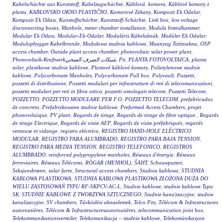
Kabelschächte aus Kunststoff
,
Kabelzugschächte
,
Káblová komora
,
Káblové komory z
plastu
,
KABLOVSKO OKNO PLASTIČNO
,
Komorové Zekany
,
Kompozit Ek Odalar
,
Kompozit Ek Odası
,
Kunstoffschächte
,
Kunststoff-Schächte
,
Link box
,
low voltage
disconnecting boxes
,
Manhole
,
meter chamber installation
,
Modula brøndkammer
,
Modular Ek Odası
,
Modular-Ek-Odalar
,
Moduláris Kábelaknák
,
Modüler Ek Odalar
,
Modulopbygget Kabelbronde
,
Modułowa studnia kablowa
,
Muanyag Tiztitoakna
,
OSP
access chamber
,
Outside plant access chamber
,
photovoltaic solar power plant
,
Photovoltaik-Kraftwerkشبكات الصرف الصحي
,
Pit
,
PLANTA FOTOVOLTAICA
,
planta
solar
,
plastikowe studnie kablowe
,
Plastové káblové komory
,
Polietylenowe studnie
kablowe
,
Polycarbonate Manholes
,
Polycarbonate Pull box
,
Polyvault
,
Pozzetti
,
pozzetti di distribuzione
,
Pozzetti modulari per infrastrutture di reti di telecomunicazioni
,
pozzetti modulari per reti in fibra ottica
,
pozzetti omologati telecom
,
Pozzetti Telecom
,
POZZETTO
,
POZZETTO MODULARE PER F.O
,
POZZETTO TELECOM
,
prefabricados
de concreto
,
Prefabrykowane studnie kablowe
,
Preformed Access Chambers
,
projet
photovoltaïque
,
PV plant
,
Regards de tirage
,
Regards de tirage de fibre optique.
,
Regards
de tirage Electrique
,
Regards de visite AEP
,
Regards de visite préfabriqués
,
regards
ventouse et vidange
,
registro eléctrico
,
REGISTRO HAND-HOLE ELÉCTRICO
MODULAR
,
REGISTRO PARA ALUMBRADO
,
REGISTRO PARA BAJA TENSION
,
REGISTRO PARA MEDIA TENSION
,
REGISTRO TELEFONICO
,
REGISTROS
ALUMBRADO
,
reinforced polypropylene manholes
,
Réseaux d'énergie
,
Réseaux
ferroviaires
,
Réseaux Télécoms
,
RÖGAR (MENHOL)
,
ŠAHT
,
Schouwputten
,
Seksjonsbrønn
,
solar farm
,
Structural access chambers
,
Studnia kablowa
,
STUDNIA
KABLOWA PLASTIKOWA
,
STUDNIA KABLOWA PLASTIKOWA ZŁOŻONA DUŻA DO
WIELU ZASTOSOWAŃ TYPU RF-SKPCV-AC-L
,
Studnie kablowe
,
studnie kablowe Typu
SK
,
STUDNIE KABLOWE Z TWORZYWA SZTUCZNEGO
,
Studnie kana|tzacyjne
,
studnie
kanalizacyjne
,
SV chambers
,
Távközlési aknaelemek
,
Telco Pits
,
Télécom & Infrastructures
autoroutières
,
Télécom & Infrastructuresautoroutières
,
telecommunication joint box
,
Telekommunikationsverteiler
,
Telekomunikacja – studnie kablowe
,
Telekomünikasyon