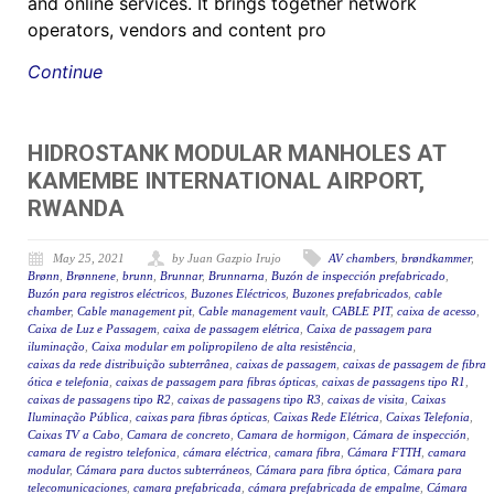
and online services. It brings together network
operators, vendors and content pro
Continue
HIDROSTANK MODULAR MANHOLES AT
KAMEMBE INTERNATIONAL AIRPORT,
RWANDA
May 25, 2021
by Juan Gazpio Irujo
AV chambers
,
brøndkammer
,
Brønn
,
Brønnene
,
brunn
,
Brunnar
,
Brunnarna
,
Buzón de inspección prefabricado
,
Buzón para registros eléctricos
,
Buzones Eléctricos
,
Buzones prefabricados
,
cable
chamber
,
Cable management pit
,
Cable management vault
,
CABLE PIT
,
caixa de acesso
,
Caixa de Luz e Passagem
,
caixa de passagem elétrica
,
Caixa de passagem para
iluminação
,
Caixa modular em polipropileno de alta resistência
,
caixas da rede distribuição subterrânea
,
caixas de passagem
,
caixas de passagem de fibra
ótica e telefonia
,
caixas de passagem para fibras ópticas
,
caixas de passagens tipo R1
,
caixas de passagens tipo R2
,
caixas de passagens tipo R3
,
caixas de visita
,
Caixas
Iluminação Pública
,
caixas para fibras ópticas
,
Caixas Rede Elétrica
,
Caixas Telefonia
,
Caixas TV a Cabo
,
Camara de concreto
,
Camara de hormigon
,
Cámara de inspección
,
camara de registro telefonica
,
cámara eléctrica
,
camara fibra
,
Cámara FTTH
,
camara
modular
,
Cámara para ductos subterráneos
,
Cámara para fibra óptica
,
Cámara para
telecomunicaciones
,
camara prefabricada
,
cámara prefabricada de empalme
,
Cámara