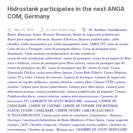
Hidrostank participates in the next ANGA
COM, Germany
May 13, 2024
by Juan Gazpio Irujo
AV chambers
,
brøndkammer
,
Brønn
,
Brønnene
,
brunn
,
Brunnar
,
Brunnarna
,
Buzón de inspección prefabricado
,
Buzón para registros eléctricos
,
Buzones Eléctricos
,
Buzones prefabricados
,
cable
chamber
,
Cable management pit
,
Cable management vault
,
CABLE PIT
,
caixa de acesso
,
Caixa de Luz e Passagem
,
caixa de passagem elétrica
,
Caixa de passagem para
iluminação
,
Caixa modular em polipropileno de alta resistência
,
caixas da rede distribuição subterrânea
,
caixas de passagem
,
caixas de passagem de fibra
ótica e telefonia
,
caixas de passagem para fibras ópticas
,
caixas de passagens tipo R1
,
caixas de passagens tipo R2
,
caixas de passagens tipo R3
,
caixas de visita
,
Caixas
Iluminação Pública
,
caixas para fibras ópticas
,
Caixas Rede Elétrica
,
Caixas Telefonia
,
Caixas TV a Cabo
,
Camara de concreto
,
Camara de hormigon
,
Cámara de inspección
,
camara de registro telefonica
,
cámara eléctrica
,
camara fibra
,
Cámara FTTH
,
camara
modular
,
Cámara para ductos subterráneos
,
Cámara para fibra óptica
,
Cámara para
telecomunicaciones
,
camara prefabricada
,
cámara prefabricada de empalme
,
Cámara
Prefabricadas ducto
,
camara telecom
,
camara telecomunicaciones
,
Camereta de
jonctionare FO
,
CAMERETE DE ACCES MODULARE
,
cameretta
,
CĂMINE DE
CANALIZARE
,
CAMINE DE VIZITARE
,
CAMINE DE VIZITARE DIN MATERIAL
PLASTIC PENTRU CANALIZARE
,
CAMINE PENTRU CABLURI ELECTRICE
SI TELECOMUNICATII
,
Camine petru retele de canalizare
,
Canalisation - Réseaux -
Ouvrages
,
CanalizaçãoSubterrânea de Redes Metálicas e Fibra Óptica
,
Capac inspectie
,
catchpit
,
CATV
,
Chambre composite
,
Chambre composite travaux publics
,
Chambre de
raccordement
,
Chambre de tirage - Réseaux secs
,
CHAMBRE DE VISITE MODULAIRE
,