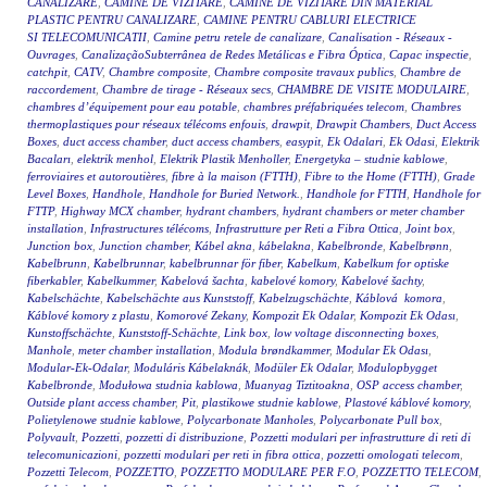
CANALIZARE
,
CAMINE DE VIZITARE
,
CAMINE DE VIZITARE DIN MATERIAL
PLASTIC PENTRU CANALIZARE
,
CAMINE PENTRU CABLURI ELECTRICE
SI TELECOMUNICATII
,
Camine petru retele de canalizare
,
Canalisation - Réseaux -
Ouvrages
,
CanalizaçãoSubterrânea de Redes Metálicas e Fibra Óptica
,
Capac inspectie
,
catchpit
,
CATV
,
Chambre composite
,
Chambre composite travaux publics
,
Chambre de
raccordement
,
Chambre de tirage - Réseaux secs
,
CHAMBRE DE VISITE MODULAIRE
,
chambres d’équipement pour eau potable
,
chambres préfabriquées telecom
,
Chambres
thermoplastiques pour réseaux télécoms enfouis
,
drawpit
,
Drawpit Chambers
,
Duct Access
Boxes
,
duct access chamber
,
duct access chambers
,
easypit
,
Ek Odalari
,
Ek Odasi
,
Elektrik
Bacaları
,
elektrik menhol
,
Elektrik Plastik Menholler
,
Energetyka – studnie kablowe
,
ferroviaires et autoroutières
,
fibre à la maison (FTTH)
,
Fibre to the Home (FTTH)
,
Grade
Level Boxes
,
Handhole
,
Handhole for Buried Network.
,
Handhole for FTTH
,
Handhole for
FTTP
,
Highway MCX chamber
,
hydrant chambers
,
hydrant chambers or meter chamber
installation
,
Infrastructures télécoms
,
Infrastrutture per Reti a Fibra Ottica
,
Joint box
,
Junction box
,
Junction chamber
,
Kábel akna
,
kábelakna
,
Kabelbronde
,
Kabelbrønn
,
Kabelbrunn
,
Kabelbrunnar
,
kabelbrunnar för fiber
,
Kabelkum
,
Kabelkum for optiske
fiberkabler
,
Kabelkummer
,
Kabelová šachta
,
kabelové komory
,
Kabelové šachty
,
Kabelschächte
,
Kabelschächte aus Kunststoff
,
Kabelzugschächte
,
Káblová komora
,
Káblové komory z plastu
,
Komorové Zekany
,
Kompozit Ek Odalar
,
Kompozit Ek Odası
,
Kunstoffschächte
,
Kunststoff-Schächte
,
Link box
,
low voltage disconnecting boxes
,
Manhole
,
meter chamber installation
,
Modula brøndkammer
,
Modular Ek Odası
,
Modular-Ek-Odalar
,
Moduláris Kábelaknák
,
Modüler Ek Odalar
,
Modulopbygget
Kabelbronde
,
Modułowa studnia kablowa
,
Muanyag Tiztitoakna
,
OSP access chamber
,
Outside plant access chamber
,
Pit
,
plastikowe studnie kablowe
,
Plastové káblové komory
,
Polietylenowe studnie kablowe
,
Polycarbonate Manholes
,
Polycarbonate Pull box
,
Polyvault
,
Pozzetti
,
pozzetti di distribuzione
,
Pozzetti modulari per infrastrutture di reti di
telecomunicazioni
,
pozzetti modulari per reti in fibra ottica
,
pozzetti omologati telecom
,
Pozzetti Telecom
,
POZZETTO
,
POZZETTO MODULARE PER F.O
,
POZZETTO TELECOM
,