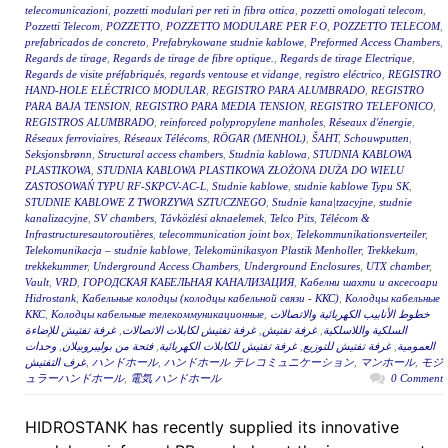
telecomunicazioni
,
pozzetti modulari per reti in fibra ottica
,
pozzetti omologati telecom
,
Pozzetti Telecom
,
POZZETTO
,
POZZETTO MODULARE PER F.O
,
POZZETTO TELECOM
,
prefabricados de concreto
,
Prefabrykowane studnie kablowe
,
Preformed Access Chambers
,
Regards de tirage
,
Regards de tirage de fibre optique.
,
Regards de tirage Electrique
,
Regards de visite préfabriqués
,
regards ventouse et vidange
,
registro eléctrico
,
REGISTRO
HAND-HOLE ELÉCTRICO MODULAR
,
REGISTRO PARA ALUMBRADO
,
REGISTRO
PARA BAJA TENSION
,
REGISTRO PARA MEDIA TENSION
,
REGISTRO TELEFONICO
,
REGISTROS ALUMBRADO
,
reinforced polypropylene manholes
,
Réseaux d'énergie
,
Réseaux ferroviaires
,
Réseaux Télécoms
,
RÖGAR (MENHOL)
,
ŠAHT
,
Schouwputten
,
Seksjonsbrønn
,
Structural access chambers
,
Studnia kablowa
,
STUDNIA KABLOWA
PLASTIKOWA
,
STUDNIA KABLOWA PLASTIKOWA ZŁOŻONA DUŻA DO WIELU
ZASTOSOWAŃ TYPU RF-SKPCV-AC-L
,
Studnie kablowe
,
studnie kablowe Typu SK
,
STUDNIE KABLOWE Z TWORZYWA SZTUCZNEGO
,
Studnie kana|tzacyjne
,
studnie
kanalizacyjne
,
SV chambers
,
Távközlési aknaelemek
,
Telco Pits
,
Télécom &
Infrastructuresautoroutières
,
telecommunication joint box
,
Telekommunikationsverteiler
,
Telekomunikacja – studnie kablowe
,
Telekomünikasyon Plastik Menholler
,
Trekkekum
,
trekkekummer
,
Underground Access Chambers
,
Underground Enclosures
,
UTX chamber
,
Vault
,
VRD
,
ГОРОДСКАЯ КАБЕЛЬНАЯ КАНАЛИЗАЦИЯ
,
Кабелни шахти и аксесоари
Hidrostank
,
Кабельные колодцы (колодцы кабельной связи - ККС)
,
Колодцы кабельные
ККС
,
Колодцы кабельные телекоммуникационные
,
خطوط الأنابيب الكهربائية والاتصالات
غرفة تفتيش للإضاءة
,
غرفة تفتيش لكابلات الاتصالات
,
غرفة تفتيش
,
السلكية واللاسلكية
وحدات
,
فتحة من بوليبروبيلان
,
غرفة تفتيش للكابلات الكهربائية
,
غرفة تفتيش للتوزيع
,
العمومية
غرف التفتيش
,
ハンドホール
,
ハンドホール テレコミュニケーション
,
マンホール
,
モジ
ュラーハンドホール
,
電気 ハンドホール
0 Comment
HIDROSTANK has recently supplied its innovative