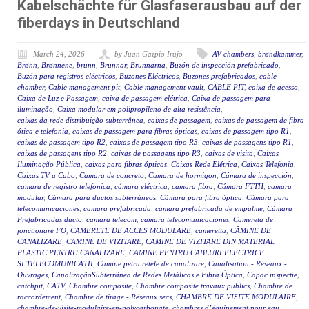
Kabelschächte für Glasfaserausbau auf der
fiberdays in Deutschland
March 24, 2026
by Juan Gazpio Irujo
AV chambers
,
brøndkammer
,
Brønn
,
Brønnene
,
brunn
,
Brunnar
,
Brunnarna
,
Buzón de inspección prefabricado
,
Buzón para registros eléctricos
,
Buzones Eléctricos
,
Buzones prefabricados
,
cable
chamber
,
Cable management pit
,
Cable management vault
,
CABLE PIT
,
caixa de acesso
,
Caixa de Luz e Passagem
,
caixa de passagem elétrica
,
Caixa de passagem para
iluminação
,
Caixa modular em polipropileno de alta resistência
,
caixas da rede distribuição subterrânea
,
caixas de passagem
,
caixas de passagem de fibra
ótica e telefonia
,
caixas de passagem para fibras ópticas
,
caixas de passagem tipo R1
,
caixas de passagem tipo R2
,
caixas de passagem tipo R3
,
caixas de passagens tipo R1
,
caixas de passagens tipo R2
,
caixas de passagens tipo R3
,
caixas de visita
,
Caixas
Iluminação Pública
,
caixas para fibras ópticas
,
Caixas Rede Elétrica
,
Caixas Telefonia
,
Caixas TV a Cabo
,
Camara de concreto
,
Camara de hormigon
,
Cámara de inspección
,
camara de registro telefonica
,
cámara eléctrica
,
camara fibra
,
Cámara FTTH
,
camara
modular
,
Cámara para ductos subterráneos
,
Cámara para fibra óptica
,
Cámara para
telecomunicaciones
,
camara prefabricada
,
cámara prefabricada de empalme
,
Cámara
Prefabricadas ducto
,
camara telecom
,
camara telecomunicaciones
,
Camereta de
jonctionare FO
,
CAMERETE DE ACCES MODULARE
,
cameretta
,
CĂMINE DE
CANALIZARE
,
CAMINE DE VIZITARE
,
CAMINE DE VIZITARE DIN MATERIAL
PLASTIC PENTRU CANALIZARE
,
CAMINE PENTRU CABLURI ELECTRICE
SI TELECOMUNICATII
,
Camine petru retele de canalizare
,
Canalisation - Réseaux -
Ouvrages
,
CanalizaçãoSubterrânea de Redes Metálicas e Fibra Óptica
,
Capac inspectie
,
catchpit
,
CATV
,
Chambre composite
,
Chambre composite travaux publics
,
Chambre de
raccordement
,
Chambre de tirage - Réseaux secs
,
CHAMBRE DE VISITE MODULAIRE
,
chambre-de-visite-modulaire-en-polycarbonate
,
chambres d’équipement pour eau