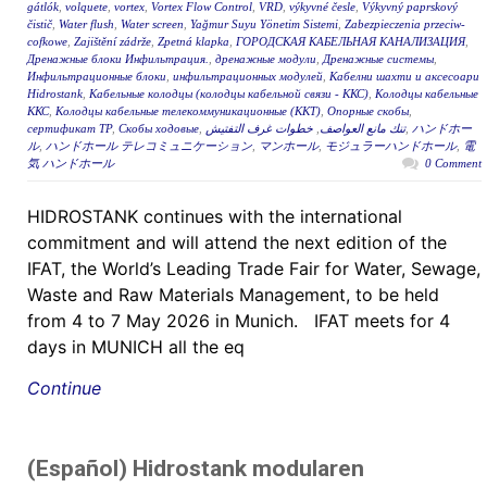
gátlók
,
volquete
,
vortex
,
Vortex Flow Control
,
VRD
,
výkyvné česle
,
Výkyvný paprskový
čistič
,
Water flush
,
Water screen
,
Yağmur Suyu Yönetim Sistemi
,
Zabezpieczenia przeciw-
cofkowe
,
Zajištění zádrže
,
Zpetná klapka
,
ГОРОДСКАЯ КАБЕЛЬНАЯ КАНАЛИЗАЦИЯ
,
Дренажные блоки Инфильтрация.
,
дренажные модули
,
Дренажные системы
,
Инфильтрационные блоки
,
инфильтрационных модулей
,
Кабелни шахти и аксесоари
Hidrostank
,
Кабельные колодцы (колодцы кабельной связи - ККС)
,
Колодцы кабельные
ККС
,
Колодцы кабельные телекоммуникационные (ККТ)
,
Опорные скобы
,
сертификат ТР
,
Скобы ходовые
,
خطوات غرف التفتيش
,
تنك مانع العواصف
,
ハンドホー
ル
,
ハンドホール テレコミュニケーション
,
マンホール
,
モジュラーハンドホール
,
電
気 ハンドホール
0 Comment
HIDROSTANK continues with the international
commitment and will attend the next edition of the
IFAT, the World’s Leading Trade Fair for Water, Sewage,
Waste and Raw Materials Management, to be held
from 4 to 7 May 2026 in Munich. IFAT meets for 4
days in MUNICH all the eq
Continue
(Español) Hidrostank modularen