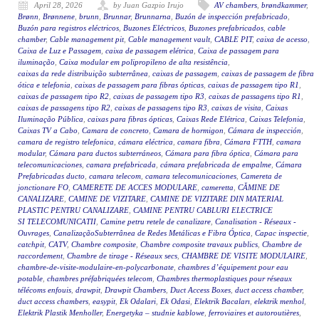
April 28, 2026
by Juan Gazpio Irujo
AV chambers
,
brøndkammer
,
Brønn
,
Brønnene
,
brunn
,
Brunnar
,
Brunnarna
,
Buzón de inspección prefabricado
,
Buzón para registros eléctricos
,
Buzones Eléctricos
,
Buzones prefabricados
,
cable
chamber
,
Cable management pit
,
Cable management vault
,
CABLE PIT
,
caixa de acesso
,
Caixa de Luz e Passagem
,
caixa de passagem elétrica
,
Caixa de passagem para
iluminação
,
Caixa modular em polipropileno de alta resistência
,
caixas da rede distribuição subterrânea
,
caixas de passagem
,
caixas de passagem de fibra
ótica e telefonia
,
caixas de passagem para fibras ópticas
,
caixas de passagem tipo R1
,
caixas de passagem tipo R2
,
caixas de passagem tipo R3
,
caixas de passagens tipo R1
,
caixas de passagens tipo R2
,
caixas de passagens tipo R3
,
caixas de visita
,
Caixas
Iluminação Pública
,
caixas para fibras ópticas
,
Caixas Rede Elétrica
,
Caixas Telefonia
,
Caixas TV a Cabo
,
Camara de concreto
,
Camara de hormigon
,
Cámara de inspección
,
camara de registro telefonica
,
cámara eléctrica
,
camara fibra
,
Cámara FTTH
,
camara
modular
,
Cámara para ductos subterráneos
,
Cámara para fibra óptica
,
Cámara para
telecomunicaciones
,
camara prefabricada
,
cámara prefabricada de empalme
,
Cámara
Prefabricadas ducto
,
camara telecom
,
camara telecomunicaciones
,
Camereta de
jonctionare FO
,
CAMERETE DE ACCES MODULARE
,
cameretta
,
CĂMINE DE
CANALIZARE
,
CAMINE DE VIZITARE
,
CAMINE DE VIZITARE DIN MATERIAL
PLASTIC PENTRU CANALIZARE
,
CAMINE PENTRU CABLURI ELECTRICE
SI TELECOMUNICATII
,
Camine petru retele de canalizare
,
Canalisation - Réseaux -
Ouvrages
,
CanalizaçãoSubterrânea de Redes Metálicas e Fibra Óptica
,
Capac inspectie
,
catchpit
,
CATV
,
Chambre composite
,
Chambre composite travaux publics
,
Chambre de
raccordement
,
Chambre de tirage - Réseaux secs
,
CHAMBRE DE VISITE MODULAIRE
,
chambre-de-visite-modulaire-en-polycarbonate
,
chambres d’équipement pour eau
potable
,
chambres préfabriquées telecom
,
Chambres thermoplastiques pour réseaux
télécoms enfouis
,
drawpit
,
Drawpit Chambers
,
Duct Access Boxes
,
duct access chamber
,
duct access chambers
,
easypit
,
Ek Odalari
,
Ek Odasi
,
Elektrik Bacaları
,
elektrik menhol
,
Elektrik Plastik Menholler
,
Energetyka – studnie kablowe
,
ferroviaires et autoroutières
,