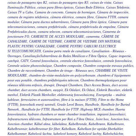
caixas de passagens tipo R2
,
caixas de passagens tipo R3
,
caixas de visita
,
Caixas
Iluminação Pública
,
caixas para fibras ópticas
,
Caixas Rede Elétrica
,
Caixas Telefonia
,
Caixas TV a Cabo
,
Camara de concreto
,
Camara de hormigon
,
Cámara de inspección
,
camara de registro telefonica
,
cámara eléctrica
,
camara fibra
,
Cámara FTTH
,
camara
modular
,
Cámara para ductos subterráneos
,
Cámara para fibra óptica
,
Cámara para
telecomunicaciones
,
camara prefabricada
,
cámara prefabricada de empalme
,
Cámara
Prefabricadas ducto
,
camara telecom
,
camara telecomunicaciones
,
Camereta de
jonctionare FO
,
CAMERETE DE ACCES MODULARE
,
cameretta
,
CĂMINE DE
CANALIZARE
,
CAMINE DE VIZITARE
,
CAMINE DE VIZITARE DIN MATERIAL
PLASTIC PENTRU CANALIZARE
,
CAMINE PENTRU CABLURI ELECTRICE
SI TELECOMUNICATII
,
Camine petru retele de canalizare
,
Canalisation - Réseaux -
Ouvrages
,
CanalizaçãoSubterrânea de Redes Metálicas e Fibra Óptica
,
Capac inspectie
,
catchpit
,
CATV
,
Central fotovoltaica
,
centrale electrice fotovoltaice
,
centrale fotovoltaica
,
Centrale solaire photovoltaïque
,
Chambre composite
,
Chambre composite travaux publics
,
Chambre de raccordement
,
Chambre de tirage - Réseaux secs
,
CHAMBRE DE VISITE
MODULAIRE
,
chambre-de-visite-modulaire-en-polycarbonate
,
chambres d’équipement
pour eau potable
,
chambres préfabriquées telecom
,
Chambres thermoplastiques pour
réseaux télécoms enfouis
,
drawpit
,
Drawpit Chambers
,
Duct Access Boxes
,
duct access
chamber
,
duct access chambers
,
easypit
,
Ek Odalari
,
Ek Odasi
,
Elektrik Bacaları
,
elektrik
menhol
,
Elektrik Plastik Menholler
,
elektrownię fotowoltaiczną
,
Energetyka – studnie
kablowe
,
ferroviaires et autoroutières
,
fibre à la maison (FTTH)
,
Fibre to the Home
(FTTH)
,
fotovoltaik enerji santrali
,
Grade Level Boxes
,
Handhole
,
Handhole for Buried
Network.
,
Handhole for FTTH
,
Handhole for FTTP
,
Highway MCX chamber
,
Huerta
fotovolataica
,
hydrant chambers or meter chamber installation
,
impianti fotovoltaici
,
Infrastructures télécoms
,
Infrastrutture per Reti a Fibra Ottica
,
Joint box
,
Junction box
,
Junction chamber
,
Kábel akna
,
kábelakna
,
Kabelbronde
,
Kabelbrønn
,
Kabelbrunn
,
Kabelbrunnar
,
kabelbrunnar för fiber
,
Kabelkum
,
Kabelkum for optiske fiberkabler
,
Kabelkummer
,
Kabelová šachta
,
kabelové komory
,
Kabelové šachty
,
Kabelschächte
,