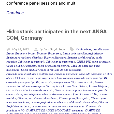
conference panel sessions and mult
Continue
Hidrostank participates in the next ANGA
COM, Germany
May 09, 2023
by Juan Gazpio Irujo
AV chambers
,
brøndkammer
,
Brønn
,
Brønnene
,
brunn
,
Brunnar
,
Brunnarna
,
Buzón de inspección prefabricado
,
Buzón para registros eléctricos
,
Buzones Eléctricos
,
Buzones prefabricados
,
cable
chamber
,
Cable management pit
,
Cable management vault
,
CABLE PIT
,
caixa de acesso
,
Caixa de Luz e Passagem
,
caixa de passagem elétrica
,
Caixa de passagem para
iluminação
,
Caixa modular em polipropileno de alta resistência
,
caixas da rede distribuição subterrânea
,
caixas de passagem
,
caixas de passagem de fibra
ótica e telefonia
,
caixas de passagem para fibras ópticas
,
caixas de passagens tipo R1
,
caixas de passagens tipo R2
,
caixas de passagens tipo R3
,
caixas de visita
,
Caixas
Iluminação Pública
,
caixas para fibras ópticas
,
Caixas Rede Elétrica
,
Caixas Telefonia
,
Caixas TV a Cabo
,
Camara de concreto
,
Camara de hormigon
,
Cámara de inspección
,
camara de registro telefonica
,
cámara eléctrica
,
camara fibra
,
Cámara FTTH
,
camara
modular
,
Cámara para ductos subterráneos
,
Cámara para fibra óptica
,
Cámara para
telecomunicaciones
,
camara prefabricada
,
cámara prefabricada de empalme
,
Cámara
Prefabricadas ducto
,
camara telecom
,
camara telecomunicaciones
,
Camereta de
jonctionare FO
,
CAMERETE DE ACCES MODULARE
,
cameretta
,
CĂMINE DE