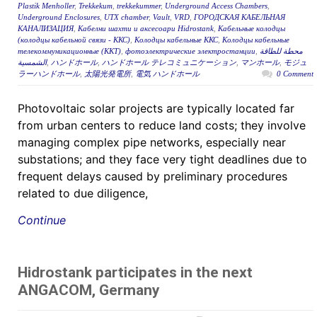
Plastik Menholler
,
Trekkekum
,
trekkekummer
,
Underground Access Chambers
,
Underground Enclosures
,
UTX chamber
,
Vault
,
VRD
,
ГОРОДСКАЯ КАБЕЛЬНАЯ
КАНАЛИЗАЦИЯ
,
Кабелни шахти и аксесоари Hidrostank
,
Кабельные колодцы
(колодцы кабельной связи - ККС)
,
Колодцы кабельные ККС
,
Колодцы кабельные
телекоммуникационные (ККТ)
,
фотоэлектрические электростанции
,
محطة للطاقة
الشمسية
,
ハンドホール
,
ハンドホール テレコミュニケーション
,
マンホール
,
モジュ
ラーハンドホール
,
太陽光発電所
,
電気 ハンドホール
0 Comment
Photovoltaic solar projects are typically located far
from urban centers to reduce land costs; they involve
managing complex pipe networks, especially near
substations; and they face very tight deadlines due to
frequent delays caused by preliminary procedures
related to due diligence,
Continue
Hidrostank participates in the next
ANGACOM, Germany