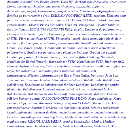
drenazhnye moduli
,
Dry Paving System
,
Duck Bill
,
duckbill style check valve
,
Duct Access
Boxes
,
duct access chamber
,
duct access chambers
,
duzzasztócs-appantyú
,
duzzasztócsappantyúk
,
Duzzasztómű
,
easypit
,
echelon
,
Échelon en polypropylène courbe
,
Échelon en polypropylène droit
,
ECHELON POLYPROPYLENE
,
echelons
,
Échelons pour
puits
,
Eco-cunetas antivuelco en carreteras
,
Ek Odalari
,
Ek Odasi
,
Elektrik Bacaları
,
elektrik menhol
,
Elektrik Plastik Menholler
,
EN13101
,
Energetyka – studnie kablowe
,
Escalier flottant
,
ESCALIERS FLOTTANTS INOX
,
escalin
,
Escalones de polipropileno
,
estanque de tormenta
,
Eyector
,
Eyectores
,
ferroviaires et autoroutières
,
fibre à la maison
(FTTH)
,
Fibre to the Home (FTTH)
,
Finomszita - geréb
,
flood attenuation block
,
flow
regulator
,
flushing gate
,
gate flushing system
,
geocells
,
Geocellular Tank
,
geoestructura
,
Grade Level Boxes
,
gradini
,
Gradini alla marinara
,
Gradini in acciaio rivestiti in
polipropilene
,
Gradini per parete curva e piana per l'edilizia
,
Gradini per pozzetti
,
Gradino per pozzetti
,
Grille oscillante
,
grilles
,
Grobstoff-Rückhaltung
,
Handhole
,
Handhole for Buried Network.
,
Handhole for FTTH
,
Handhole for FTTP
,
Highway MCX
chamber
,
hydrant chambers
,
hydrant chambers or meter chamber installation
,
Infiltracinė
talpa
,
Infiltratiekratten
,
infiltratiesysteem Hidrobox
,
infiltration cell
,
Infrastructures télécoms
,
Infrastrutture per Reti a Fibra Ottica
,
Iron steps
,
Joint box
,
Junction box
,
Junction chamber
,
Kábel akna
,
kábelakna
,
Kabelbronde
,
Kabelbrønn
,
Kabelbrunn
,
Kabelbrunnar
,
kabelbrunnar för fiber
,
Kabelkum
,
Kabelkum for optiske
fiberkabler
,
Kabelkummer
,
Kabelová šachta
,
kabelové komory
,
Kabelové šachty
,
Kabelschächte
,
Kabelschächte aus Kunststoff
,
Kabelzugschächte
,
Káblová komora
,
Káblové komory z plastu
,
KABLOVSKO OKNO PLASTIČNO
,
Klapa spłukująca
,
Klapa
zwrotna
,
klapy zwrotne
,
Komorové Zekany
,
Kompozit Ek Odalar
,
Kompozit Ek Odası
,
Kunstoffschächte
,
Kunststoff-Schächte
,
La régulation de débit
,
Lefolyás-szabályozók
,
Lengősugár-tisztító
,
Limiteur de débit
,
limpiador autobasculante
,
limpiador basculantes
,
Link box
,
low voltage disconnecting boxes
,
Manhole
,
manhole safety steps.
,
manhole step
,
manhole steps
,
MENHOL BASAMAKLAR
,
menhol basamakları
,
Menhol Merdiven
Basamakları
,
meter chamber installation
,
Modula brøndkammer
,
Modular Ek Odası
,