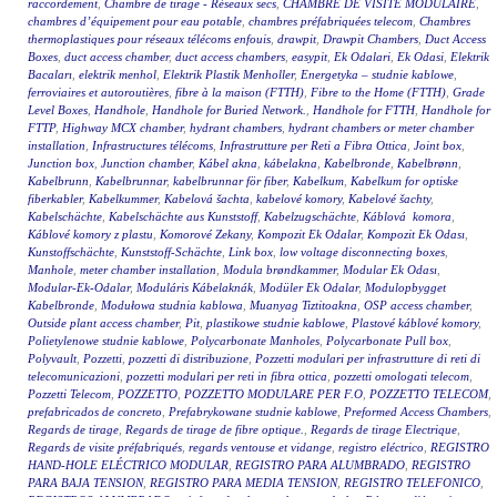
raccordement
,
Chambre de tirage - Réseaux secs
,
CHAMBRE DE VISITE MODULAIRE
,
chambres d’équipement pour eau potable
,
chambres préfabriquées telecom
,
Chambres
thermoplastiques pour réseaux télécoms enfouis
,
drawpit
,
Drawpit Chambers
,
Duct Access
Boxes
,
duct access chamber
,
duct access chambers
,
easypit
,
Ek Odalari
,
Ek Odasi
,
Elektrik
Bacaları
,
elektrik menhol
,
Elektrik Plastik Menholler
,
Energetyka – studnie kablowe
,
ferroviaires et autoroutières
,
fibre à la maison (FTTH)
,
Fibre to the Home (FTTH)
,
Grade
Level Boxes
,
Handhole
,
Handhole for Buried Network.
,
Handhole for FTTH
,
Handhole for
FTTP
,
Highway MCX chamber
,
hydrant chambers
,
hydrant chambers or meter chamber
installation
,
Infrastructures télécoms
,
Infrastrutture per Reti a Fibra Ottica
,
Joint box
,
Junction box
,
Junction chamber
,
Kábel akna
,
kábelakna
,
Kabelbronde
,
Kabelbrønn
,
Kabelbrunn
,
Kabelbrunnar
,
kabelbrunnar för fiber
,
Kabelkum
,
Kabelkum for optiske
fiberkabler
,
Kabelkummer
,
Kabelová šachta
,
kabelové komory
,
Kabelové šachty
,
Kabelschächte
,
Kabelschächte aus Kunststoff
,
Kabelzugschächte
,
Káblová komora
,
Káblové komory z plastu
,
Komorové Zekany
,
Kompozit Ek Odalar
,
Kompozit Ek Odası
,
Kunstoffschächte
,
Kunststoff-Schächte
,
Link box
,
low voltage disconnecting boxes
,
Manhole
,
meter chamber installation
,
Modula brøndkammer
,
Modular Ek Odası
,
Modular-Ek-Odalar
,
Moduláris Kábelaknák
,
Modüler Ek Odalar
,
Modulopbygget
Kabelbronde
,
Modułowa studnia kablowa
,
Muanyag Tiztitoakna
,
OSP access chamber
,
Outside plant access chamber
,
Pit
,
plastikowe studnie kablowe
,
Plastové káblové komory
,
Polietylenowe studnie kablowe
,
Polycarbonate Manholes
,
Polycarbonate Pull box
,
Polyvault
,
Pozzetti
,
pozzetti di distribuzione
,
Pozzetti modulari per infrastrutture di reti di
telecomunicazioni
,
pozzetti modulari per reti in fibra ottica
,
pozzetti omologati telecom
,
Pozzetti Telecom
,
POZZETTO
,
POZZETTO MODULARE PER F.O
,
POZZETTO TELECOM
,
prefabricados de concreto
,
Prefabrykowane studnie kablowe
,
Preformed Access Chambers
,
Regards de tirage
,
Regards de tirage de fibre optique.
,
Regards de tirage Electrique
,
Regards de visite préfabriqués
,
regards ventouse et vidange
,
registro eléctrico
,
REGISTRO
HAND-HOLE ELÉCTRICO MODULAR
,
REGISTRO PARA ALUMBRADO
,
REGISTRO
PARA BAJA TENSION
,
REGISTRO PARA MEDIA TENSION
,
REGISTRO TELEFONICO
,