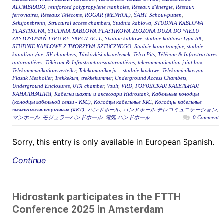
ALUMBRADO
,
reinforced polypropylene manholes
,
Réseaux d'énergie
,
Réseaux
ferroviaires
,
Réseaux Télécoms
,
RÖGAR (MENHOL)
,
ŠAHT
,
Schouwputten
,
Seksjonsbrønn
,
Structural access chambers
,
Studnia kablowa
,
STUDNIA KABLOWA
PLASTIKOWA
,
STUDNIA KABLOWA PLASTIKOWA ZŁOŻONA DUŻA DO WIELU
ZASTOSOWAŃ TYPU RF-SKPCV-AC-L
,
Studnie kablowe
,
studnie kablowe Typu SK
,
STUDNIE KABLOWE Z TWORZYWA SZTUCZNEGO
,
Studnie kana|tzacyjne
,
studnie
kanalizacyjne
,
SV chambers
,
Távközlési aknaelemek
,
Telco Pits
,
Télécom & Infrastructures
autoroutières
,
Télécom & Infrastructuresautoroutières
,
telecommunication joint box
,
Telekommunikationsverteiler
,
Telekomunikacja – studnie kablowe
,
Telekomünikasyon
Plastik Menholler
,
Trekkekum
,
trekkekummer
,
Underground Access Chambers
,
Underground Enclosures
,
UTX chamber
,
Vault
,
VRD
,
ГОРОДСКАЯ КАБЕЛЬНАЯ
КАНАЛИЗАЦИЯ
,
Кабелни шахти и аксесоари Hidrostank
,
Кабельные колодцы
(колодцы кабельной связи - ККС)
,
Колодцы кабельные ККС
,
Колодцы кабельные
телекоммуникационные (ККТ)
,
ハンドホール
,
ハンドホール テレコミュニケーション
,
マンホール
,
モジュラーハンドホール
,
電気 ハンドホール
0 Comment
Sorry, this entry is only available in European Spanish.
Continue
Hidrostank participates in the FTTH
Conference 2025 in Amsterdam