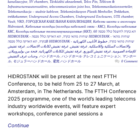
kanalizacyjne
,
SV chambers
,
Távközlési aknaelemek
,
Telco Pits
,
Télécom &
Infrastructuresautoroutières
,
telecommunication joint box
,
Telekommunikationsverteiler
,
Telekomunikacja – studnie kablowe
,
Telekomünikasyon Plastik Menholler
,
Trekkekum
,
trekkekummer
,
Underground Access Chambers
,
Underground Enclosures
,
UTX chamber
,
Vault
,
VRD
,
ГОРОДСКАЯ КАБЕЛЬНАЯ КАНАЛИЗАЦИЯ
,
Кабелни шахти и аксесоари
Hidrostank
,
Кабельные колодцы (колодцы кабельной связи - ККС)
,
Колодцы кабельные
ККС
,
Колодцы кабельные телекоммуникационные (ККТ)
,
תא בקרה לחשמל כולל מכסה 60
תא הארקה כולל מכסה HIDROSTANK - שוחות מתאי
,
HIDROSTANK - שוחות מתאי בקרה
,
בקרה
خطوط الأنابيب الكهربائية
,
תא הארקה כולל מכסהB HIDROSTANK - שוחות מתאי בקרה
غرفة تفتيش
,
غرفة تفتيش لكابلات الاتصالات
,
غرفة تفتيش
,
والاتصالات السلكية واللاسلكية
,
فتحة من بوليبروبيلان
,
غرفة تفتيش للكابلات الكهربائية
,
غرفة تفتيش للتوزيع
,
للإضاءة العمومية
وحدات غرف التفتيش
,
ハンドホール
,
ハンドホール テレコミュニケーション
,
マンホー
ル
,
モジュラーハンドホール
,
電気 ハンドホール
0 Comment
HIDROSTANK will be present at the next FTTH
Conference, to be held from 25 to 27 March, at
Amsterdam, in The Netherlands. The FTTH Conference
2025 programme, one of the world’s leading telecoms
industry worldwide events, will feature expert
workshops, conference panel sessions a
Continue