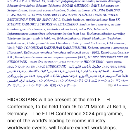
REGISTROS ALUMBRADO
,
reinforced polypropylene manholes
,
Réseaux d'énergie
,
Réseaux ferroviaires
,
Réseaux Télécoms
,
RÖGAR (MENHOL)
,
ŠAHT
,
Schouwputten
,
Seksjonsbrønn
,
Structural access chambers
,
Studnia kablowa
,
STUDNIA KABLOWA
PLASTIKOWA
,
STUDNIA KABLOWA PLASTIKOWA ZŁOŻONA DUŻA DO WIELU
ZASTOSOWAŃ TYPU RF-SKPCV-AC-L
,
Studnie kablowe
,
studnie kablowe Typu SK
,
STUDNIE KABLOWE Z TWORZYWA SZTUCZNEGO
,
Studnie kana|tzacyjne
,
studnie
kanalizacyjne
,
SV chambers
,
Távközlési aknaelemek
,
Telco Pits
,
Télécom &
Infrastructuresautoroutières
,
telecommunication joint box
,
Telekommunikationsverteiler
,
Telekomunikacja – studnie kablowe
,
Telekomünikasyon Plastik Menholler
,
Trekkekum
,
trekkekummer
,
Underground Access Chambers
,
Underground Enclosures
,
UTX chamber
,
Vault
,
VRD
,
ГОРОДСКАЯ КАБЕЛЬНАЯ КАНАЛИЗАЦИЯ
,
Кабелни шахти и аксесоари
Hidrostank
,
Кабельные колодцы (колодцы кабельной связи - ККС)
,
Колодцы кабельные
ККС
,
Колодцы кабельные телекоммуникационные (ККТ)
,
תא בקרה לחשמל כולל מכסה 60
תא הארקה כולל מכסה HIDROSTANK - שוחות מתאי
,
HIDROSTANK - שוחות מתאי בקרה
,
בקרה
خطوط الأنابيب الكهربائية
,
תא הארקה כולל מכסהB HIDROSTANK - שוחות מתאי בקרה
غرفة تفتيش
,
غرفة تفتيش لكابلات الاتصالات
,
غرفة تفتيش
,
والاتصالات السلكية واللاسلكية
,
فتحة من بوليبروبيلان
,
غرفة تفتيش للكابلات الكهربائية
,
غرفة تفتيش للتوزيع
,
للإضاءة العمومية
وحدات غرف التفتيش
,
ハンドホール
,
ハンドホール テレコミュニケーション
,
マンホー
ル
,
モジュラーハンドホール
,
電気 ハンドホール
0 Comment
HIDROSTANK will be present at the next FTTH
Conference, to be held from 19 to 21 March, at Berlin,
Germany. The FTTH Conference 2024 programme,
one of the world’s leading telecoms industry
worldwide events, will feature expert workshops,