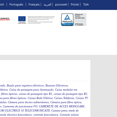
ish
|
Português
|
Français
|
العربية
|
русский
|
Polski
|
Türk
icado
,
Buzón para registros eléctricos
,
Buzones Eléctricos
,
létrica
,
Caixa de passagem para iluminação
,
Caixa modular em
fibras ópticas
,
caixas de passagem tipo R1
,
caixas de passagem tipo R2
,
as para fibras ópticas
,
Caixas Rede Elétrica
,
Caixas Telefonia
,
Caixas TV
dular
,
Cámara para ductos subterráneos
,
Cámara para fibra óptica
,
s
,
Camereta de jonctionare FO
,
CAMERETE DE ACCES MODULARE
,
RI ELECTRICE SI TELECOMUNICATII
,
Camine petru retele de
ntrale electrice fotovoltaice
,
centrale fotovoltaica
,
Centrale solaire