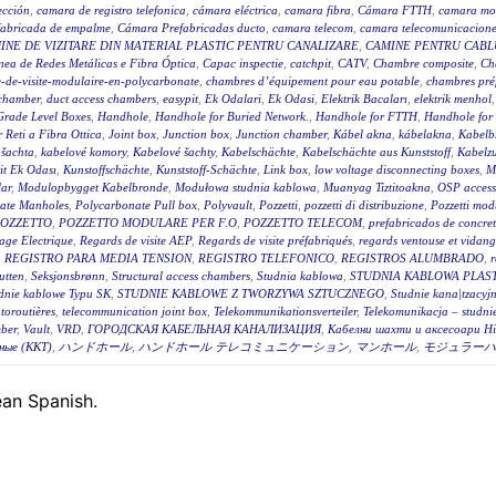
ección
,
camara de registro telefonica
,
cámara eléctrica
,
camara fibra
,
Cámara FTTH
,
camara mo
fabricada de empalme
,
Cámara Prefabricadas ducto
,
camara telecom
,
camara telecomunicacione
INE DE VIZITARE DIN MATERIAL PLASTIC PENTRU CANALIZARE
,
CAMINE PENTRU CABLU
ea de Redes Metálicas e Fibra Óptica
,
Capac inspectie
,
catchpit
,
CATV
,
Chambre composite
,
Ch
-de-visite-modulaire-en-polycarbonate
,
chambres d’équipement pour eau potable
,
chambres pré
 chamber
,
duct access chambers
,
easypit
,
Ek Odalari
,
Ek Odasi
,
Elektrik Bacaları
,
elektrik menhol
Grade Level Boxes
,
Handhole
,
Handhole for Buried Network.
,
Handhole for FTTH
,
Handhole for
r Reti a Fibra Ottica
,
Joint box
,
Junction box
,
Junction chamber
,
Kábel akna
,
kábelakna
,
Kabelb
 šachta
,
kabelové komory
,
Kabelové šachty
,
Kabelschächte
,
Kabelschächte aus Kunststoff
,
Kabelz
t Ek Odası
,
Kunstoffschächte
,
Kunststoff-Schächte
,
Link box
,
low voltage disconnecting boxes
,
M
ar
,
Modulopbygget Kabelbronde
,
Modułowa studnia kablowa
,
Muanyag Tiztitoakna
,
OSP access
ate Manholes
,
Polycarbonate Pull box
,
Polyvault
,
Pozzetti
,
pozzetti di distribuzione
,
Pozzetti modu
OZZETTO
,
POZZETTO MODULARE PER F.O
,
POZZETTO TELECOM
,
prefabricados de concre
age Electrique
,
Regards de visite AEP
,
Regards de visite préfabriqués
,
regards ventouse et vidan
,
REGISTRO PARA MEDIA TENSION
,
REGISTRO TELEFONICO
,
REGISTROS ALUMBRADO
,
r
utten
,
Seksjonsbrønn
,
Structural access chambers
,
Studnia kablowa
,
STUDNIA KABLOWA PLAS
dnie kablowe Typu SK
,
STUDNIE KABLOWE Z TWORZYWA SZTUCZNEGO
,
Studnie kana|tzacyj
toroutières
,
telecommunication joint box
,
Telekommunikationsverteiler
,
Telekomunikacja – studni
ber
,
Vault
,
VRD
,
ГОРОДСКАЯ КАБЕЛЬНАЯ КАНАЛИЗАЦИЯ
,
Кабелни шахти и аксесоари Hi
ные (ККТ)
,
ハンドホール
,
ハンドホール テレコミュニケーション
,
マンホール
,
モジュラーハ
pean Spanish.