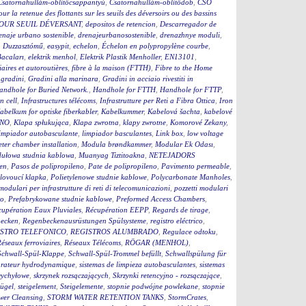
Csatornahullám-öblítőcsappantyú
,
Csatornahullám-öblítődob
,
CSO
our la retenue des flottants sur les seuils des déversoirs ou des bassins
OUR SEUIL DÉVERSANT
,
depositos de retencion
,
Descarregador de
enaje urbano sostenible
,
drenajeurbanosostenible
,
drenazhnye moduli
,
,
Duzzasztómű
,
easypit
,
echelon
,
Échelon en polypropylène courbe
,
Bacaları
,
elektrik menhol
,
Elektrik Plastik Menholler
,
EN13101
,
iaires et autoroutières
,
fibre à la maison (FTTH)
,
Fibre to the Home
,
gradini
,
Gradini alla marinara
,
Gradini in acciaio rivestiti in
andhole for Buried Network.
,
Handhole for FTTH
,
Handhole for FTTP
,
on cell
,
Infrastructures télécoms
,
Infrastrutture per Reti a Fibra Ottica
,
Iron
abelkum for optiske fiberkabler
,
Kabelkummer
,
Kabelová šachta
,
kabelové
ČNO
,
Klapa spłukująca
,
Klapa zwrotna
,
klapy zwrotne
,
Komorové Zekany
,
impiador autobasculante
,
limpiador basculantes
,
Link box
,
low voltage
ter chamber installation
,
Modula brøndkammer
,
Modular Ek Odası
,
ułowa studnia kablowa
,
Muanyag Tiztitoakna
,
NETEJADORS
en
,
Pasos de polipropileno
,
Pate de polipropileno
,
Pavimento permeable
,
lovoucí klapka
,
Polietylenowe studnie kablowe
,
Polycarbonate Manholes
,
 modulari per infrastrutture di reti di telecomunicazioni
,
pozzetti modulari
to
,
Prefabrykowane studnie kablowe
,
Preformed Access Chambers
,
upération Eaux Pluviales
,
Récupération EEPP
,
Regards de tirage
,
becken
,
Regenbeckenausrüstungen Spülsysteme
,
registro eléctrico
,
STRO TELEFONICO
,
REGISTROS ALUMBRADO
,
Regulace odtoku
,
éseaux ferroviaires
,
Réseaux Télécoms
,
RÖGAR (MENHOL)
,
Schwall-Spül-Klappe
,
Schwall-Spül-Trommel befüllt
,
Schwallspülung für
rateur hydrodynamique
,
sistemas de limpieza autobasculantes
,
sistemas
wychyłowe
,
skrzynek rozsączających
,
Skrzynki retencyjno - rozsączające
,
bügel
,
steigelement
,
Steigelemente
,
stopnie podwójne powlekane
,
stopnie
wer Cleansing
,
STORM WATER RETENTION TANKS
,
StormCrates
,