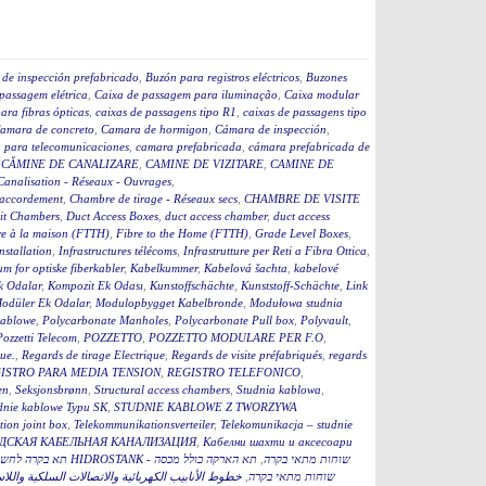
de inspección prefabricado
,
Buzón para registros eléctricos
,
Buzones
passagem elétrica
,
Caixa de passagem para iluminação
,
Caixa modular
ara fibras ópticas
,
caixas de passagens tipo R1
,
caixas de passagens tipo
amara de concreto
,
Camara de hormigon
,
Cámara de inspección
,
 para telecomunicaciones
,
camara prefabricada
,
cámara prefabricada de
,
CĂMINE DE CANALIZARE
,
CAMINE DE VIZITARE
,
CAMINE DE
Canalisation - Réseaux - Ouvrages
,
accordement
,
Chambre de tirage - Réseaux secs
,
CHAMBRE DE VISITE
it Chambers
,
Duct Access Boxes
,
duct access chamber
,
duct access
re à la maison (FTTH)
,
Fibre to the Home (FTTH)
,
Grade Level Boxes
,
stallation
,
Infrastructures télécoms
,
Infrastrutture per Reti a Fibra Ottica
,
m for optiske fiberkabler
,
Kabelkummer
,
Kabelová šachta
,
kabelové
k Odalar
,
Kompozit Ek Odası
,
Kunstoffschächte
,
Kunststoff-Schächte
,
Link
odüler Ek Odalar
,
Modulopbygget Kabelbronde
,
Modułowa studnia
kablowe
,
Polycarbonate Manholes
,
Polycarbonate Pull box
,
Polyvault
,
Pozzetti Telecom
,
POZZETTO
,
POZZETTO MODULARE PER F.O
,
que.
,
Regards de tirage Electrique
,
Regards de visite préfabriqués
,
regards
ISTRO PARA MEDIA TENSION
,
REGISTRO TELEFONICO
,
en
,
Seksjonsbrønn
,
Structural access chambers
,
Studnia kablowa
,
dnie kablowe Typu SK
,
STUDNIE KABLOWE Z TWORZYWA
ion joint box
,
Telekommunikationsverteiler
,
Telekomunikacja – studnie
ДСКАЯ КАБЕЛЬНАЯ КАНАЛИЗАЦИЯ
,
Кабелни шахти и аксесоари
תא הארקה כולל מכסה
,
תא בקרה לחשמל כולל מכסה 60 HIDROSTANK - שוחות מתאי בקרה
خطوط الأنابيب الكهربائية والاتصالات السلكية واللا
,
תא הארקה כולל מכסהB HIDROSTANK - שוחות מתאי בקרה