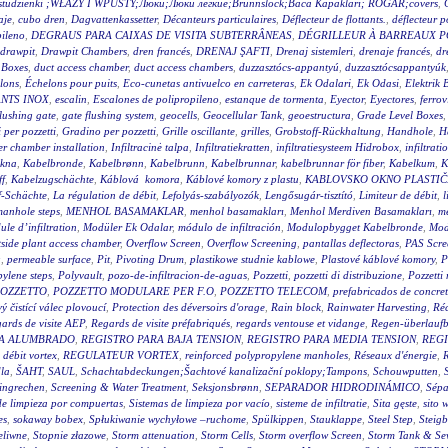
wy studzienki ;WŁAZY I WPUSTY;Люки;Люки легкие;Brunnslock;Baca Kapakları; RÖGAR;covers
,
aje
,
cubo dren
,
Dagvattenkassetter
,
Décanteurs particulaires
,
Déflecteur de flottants.
,
déflecteur p
pileno
,
DEGRAUS PARA CAIXAS DE VISITA SUBTERRÂNEAS
,
DÉGRILLEUR À BARREAUX P
drawpit
,
Drawpit Chambers
,
dren francés
,
DRENAJ ŞAFTI
,
Drenaj sistemleri
,
drenaje francés
,
dr
 Boxes
,
duct access chamber
,
duct access chambers
,
duzzasztócs-appantyú
,
duzzasztócsappantyúk
lons
,
Échelons pour puits
,
Eco-cunetas antivuelco en carreteras
,
Ek Odalari
,
Ek Odasi
,
Elektrik 
NTS INOX
,
escalin
,
Escalones de polipropileno
,
estanque de tormenta
,
Eyector
,
Eyectores
,
ferrov
flushing gate
,
gate flushing system
,
geocells
,
Geocellular Tank
,
geoestructura
,
Grade Level Boxes
 per pozzetti
,
Gradino per pozzetti
,
Grille oscillante
,
grilles
,
Grobstoff-Rückhaltung
,
Handhole
,
H
r chamber installation
,
Infiltracinė talpa
,
Infiltratiekratten
,
infiltratiesysteem Hidrobox
,
infiltrati
akna
,
Kabelbronde
,
Kabelbrønn
,
Kabelbrunn
,
Kabelbrunnar
,
kabelbrunnar för fiber
,
Kabelkum
,
K
ff
,
Kabelzugschächte
,
Káblová komora
,
Káblové komory z plastu
,
KABLOVSKO OKNO PLASTI
f-Schächte
,
La régulation de débit
,
Lefolyás-szabályozók
,
Lengősugár-tisztító
,
Limiteur de débit
,
l
anhole steps
,
MENHOL BASAMAKLAR
,
menhol basamakları
,
Menhol Merdiven Basamakları
,
me
le d’infiltration
,
Modüler Ek Odalar
,
módulo de infiltración
,
Modulopbygget Kabelbronde
,
Mod
side plant access chamber
,
Overflow Screen
,
Overflow Screening
,
pantallas deflectoras
,
PAS Scre
g
,
permeable surface
,
Pit
,
Pivoting Drum
,
plastikowe studnie kablowe
,
Plastové káblové komory
,
P
ylene steps
,
Polyvault
,
pozo-de-infiltracion-de-aguas
,
Pozzetti
,
pozzetti di distribuzione
,
Pozzetti
OZZETTO
,
POZZETTO MODULARE PER F.O
,
POZZETTO TELECOM
,
prefabricados de concre
 čistící válec plovoucí
,
Protection des déversoirs d'orage
,
Rain block
,
Rainwater Harvesting
,
Réc
ards de visite AEP
,
Regards de visite préfabriqués
,
regards ventouse et vidange
,
Regen-überlauf
RA ALUMBRADO
,
REGISTRO PARA BAJA TENSION
,
REGISTRO PARA MEDIA TENSION
,
REGI
 débit vortex
,
REGULATEUR VORTEX
,
reinforced polypropylene manholes
,
Réseaux d'énergie
,
R
la
,
ŠAHT
,
SAUL
,
Schachtabdeckungen;Šachtové kanalizační poklopy;Tampons
,
Schouwputten
,
ingrechen
,
Screening & Water Treatment
,
Seksjonsbrønn
,
SEPARADOR HIDRODINÁMICO
,
Sépa
de limpieza por compuertas
,
Sistemas de limpieza por vacío
,
sisteme de infiltratie
,
Sita gęste
,
sito 
es
,
sokaway bobex
,
Spłukiwanie wychyłowe –ruchome
,
Spülkippen
,
Stauklappe
,
Steel Step
,
Steig
eliwne
,
Stopnie złazowe
,
Storm attenuation
,
Storm Cells
,
Storm overflow Screen
,
Storm Tank & Se