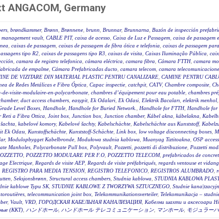
next ANGACOM, Germany
ers
,
brøndkammer
,
Brønn
,
Brønnene
,
brunn
,
Brunnar
,
Brunnarna
,
Buzón de inspección prefabr
 management vault
,
CABLE PIT
,
caixa de acesso
,
Caixa de Luz e Passagem
,
caixa de passagem e
ânea
,
caixas de passagem
,
caixas de passagem de fibra ótica e telefonia
,
caixas de passagem para 
passagens tipo R2
,
caixas de passagens tipo R3
,
caixas de visita
,
Caixas Iluminação Pública
,
caix
ección
,
camara de registro telefonica
,
cámara eléctrica
,
camara fibra
,
Cámara FTTH
,
camara mo
fabricada de empalme
,
Cámara Prefabricadas ducto
,
camara telecom
,
camara telecomunicacione
INE DE VIZITARE DIN MATERIAL PLASTIC PENTRU CANALIZARE
,
CAMINE PENTRU CABLU
ea de Redes Metálicas e Fibra Óptica
,
Capac inspectie
,
catchpit
,
CATV
,
Chambre composite
,
Ch
-de-visite-modulaire-en-polycarbonate
,
chambres d’équipement pour eau potable
,
chambres pré
 chamber
,
duct access chambers
,
easypit
,
Ek Odalari
,
Ek Odasi
,
Elektrik Bacaları
,
elektrik menhol
Grade Level Boxes
,
Handhole
,
Handhole for Buried Network.
,
Handhole for FTTH
,
Handhole for
r Reti a Fibra Ottica
,
Joint box
,
Junction box
,
Junction chamber
,
Kábel akna
,
kábelakna
,
Kabelb
 šachta
,
kabelové komory
,
Kabelové šachty
,
Kabelschächte
,
Kabelschächte aus Kunststoff
,
Kabelz
t Ek Odası
,
Kunstoffschächte
,
Kunststoff-Schächte
,
Link box
,
low voltage disconnecting boxes
,
M
ar
,
Modulopbygget Kabelbronde
,
Modułowa studnia kablowa
,
Muanyag Tiztitoakna
,
OSP access
ate Manholes
,
Polycarbonate Pull box
,
Polyvault
,
Pozzetti
,
pozzetti di distribuzione
,
Pozzetti modu
OZZETTO
,
POZZETTO MODULARE PER F.O
,
POZZETTO TELECOM
,
prefabricados de concre
age Electrique
,
Regards de visite AEP
,
Regards de visite préfabriqués
,
regards ventouse et vidan
,
REGISTRO PARA MEDIA TENSION
,
REGISTRO TELEFONICO
,
REGISTROS ALUMBRADO
,
r
utten
,
Seksjonsbrønn
,
Structural access chambers
,
Studnia kablowa
,
STUDNIA KABLOWA PLAS
dnie kablowe Typu SK
,
STUDNIE KABLOWE Z TWORZYWA SZTUCZNEGO
,
Studnie kana|tzacyj
toroutières
,
telecommunication joint box
,
Telekommunikationsverteiler
,
Telekomunikacja – studni
ber
,
Vault
,
VRD
,
ГОРОДСКАЯ КАБЕЛЬНАЯ КАНАЛИЗАЦИЯ
,
Кабелни шахти и аксесоари Hi
ные (ККТ)
,
ハンドホール
,
ハンドホール テレコミュニケーション
,
マンホール
,
モジュラーハ