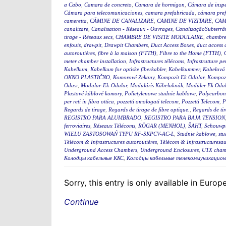
a Cabo
,
Camara de concreto
,
Camara de hormigon
,
Cámara de insp
Cámara para telecomunicaciones
,
camara prefabricada
,
cámara pre
cameretta
,
CĂMINE DE CANALIZARE
,
CAMINE DE VIZITARE
,
CAM
canalizare
,
Canalisation - Réseaux - Ouvrages
,
CanalizaçãoSubterrân
tirage - Réseaux secs
,
CHAMBRE DE VISITE MODULAIRE
,
chambre
enfouis
,
drawpit
,
Drawpit Chambers
,
Duct Access Boxes
,
duct access
autoroutières
,
fibre à la maison (FTTH)
,
Fibre to the Home (FTTH)
,
meter chamber installation
,
Infrastructures télécoms
,
Infrastrutture pe
Kabelkum
,
Kabelkum for optiske fiberkabler
,
Kabelkummer
,
Kabelová
OKNO PLASTIČNO
,
Komorové Zekany
,
Kompozit Ek Odalar
,
Kompozi
Odası
,
Modular-Ek-Odalar
,
Moduláris Kábelaknák
,
Modüler Ek Odal
Plastové káblové komory
,
Polietylenowe studnie kablowe
,
Polycarbon
per reti in fibra ottica
,
pozzetti omologati telecom
,
Pozzetti Telecom
,
P
Regards de tirage
,
Regards de tirage de fibre optique.
,
Regards de tir
REGISTRO PARA ALUMBRADO
,
REGISTRO PARA BAJA TENSION
ferroviaires
,
Réseaux Télécoms
,
RÖGAR (MENHOL)
,
ŠAHT
,
Schouwp
WIELU ZASTOSOWAŃ TYPU RF-SKPCV-AC-L
,
Studnie kablowe
,
stu
Télécom & Infrastructures autoroutières
,
Télécom & Infrastructuresau
Underground Access Chambers
,
Underground Enclosures
,
UTX cham
Колодцы кабельные ККС
,
Колодцы кабельные телекоммуникацион
Sorry, this entry is only available in Euro
Continue