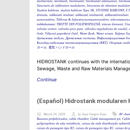
stormscreen
,
stormtank
,
Stormwater
,
Stormwater attenuation
,
Stormwa
Structures de infiltration modulaires
,
Structures de rétention modulair
Studnie kablowe
,
studnie kablowe Typu SK
,
STUDNIE KABLOWE Z 
drenażu
,
szikkasztó rendszer
,
szikkasztó rendszerek
,
szikkasztórendszer
,
autoroutières
,
Télécom & Infrastructuresautoroutières
,
telecommunica
trekkekummer
,
TREPTE DIN POLIPROPILENĂ
,
trincee drenanti
,
Und
valvula vortice
,
valvulas pico pato
,
válvulas reguladoras de caudal
,
česle
,
Výkyvný paprskový čistič
,
Water flush
,
Water screen
,
Yağmur Suy
дренажные модули
,
Дренажные системы
,
Инфильтрационные бл
Колодцы кабельные телекоммуникационные (ККТ)
,
Опорные скоб
ホール
,
電気 ハンドホール
HIDROSTANK continues with the internation
Sewage, Waste and Raw Materials Managem
Continue
(Español) Hidrostank modularen K
March 24, 2026
by Juan Gazpio Irujo
AV cha
Buzones prefabricados
,
cable chamber
,
Cable management pit
,
Cable
polipropileno de alta resistência
,
caixas da rede distribuição subterr
caixas de passagem tipo R3
,
caixas de passagens tipo R1
,
caixas de 