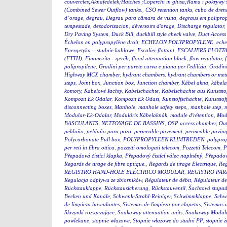
couvercles;Aknafedelek;Hatches ;Coperchi in ghisa;Rama i pokry
(Combined Sewer Outflow) tanks.
,
CSO retention tanks
,
cubo de dren
d’orage
,
degrau
,
Degrau para câmara de visita
,
degraus em polipro
tempestade
,
desodorizacion
,
déversoirs d'orage
,
Discharge regulator
,
Dry Paving System
,
Duck Bill
,
duckbill style check valve
,
Duct Access
Échelon en polypropylène droit
,
ECHELON POLYPROPYLENE
,
eche
Energetyka – studnie kablowe
,
Escalier flottant
,
ESCALIERS FLOTTA
(FTTH)
,
Finomszita - geréb
,
flood attenuation block
,
flow regulator
,
polipropilene
,
Gradini per parete curva e piana per l'edilizia
,
Gradini
Highway MCX chamber
,
hydrant chambers
,
hydrant chambers or mete
steps
,
Joint box
,
Junction box
,
Junction chamber
,
Kábel akna
,
kábel
komory
,
Kabelové šachty
,
Kabelschächte
,
Kabelschächte aus Kunststo
Kompozit Ek Odalar
,
Kompozit Ek Odası
,
Kunstoffschächte
,
Kunststof
disconnecting boxes
,
Manhole
,
manhole safety steps.
,
manhole step
,
m
Modular-Ek-Odalar
,
Moduláris Kábelaknák
,
module d'rétention
,
Modu
BASCULANTS
,
NETTOYAGE DE BASSINS
,
OSP access chamber
,
Out
peldaño
,
peldaño para pozo
,
permeable pavement
,
permeable pavin
Polycarbonate Pull box
,
POLYPROPYLEEN KLIMTREDEN
,
polyprop
per reti in fibra ottica
,
pozzetti omologati telecom
,
Pozzetti Telecom
,
P
Přepadová čistící klapka
,
Přepadový čistící válec naplněný
,
Přepadový
Regards de tirage de fibre optique.
,
Regards de tirage Electrique
,
Reg
REGISTRO HAND-HOLE ELÉCTRICO MODULAR
,
REGISTRO PA
Regulacja odpływu ze zbiorników
,
Régulateur de débit
,
Régulateur de
Rückstauklappe
,
Rückstausicherung
,
Rückstauventil
,
Šachtová stupad
Becken und Kanäle
,
Schwenk-Strahl-Reiniger
,
Schwimmklappe
,
Schw
de limpieza basculantes
,
Sistemas de limpieza por clapetas
,
Sistemas 
Skrzynki rozsączające
,
Soakaway attenuation units
,
Soakaway Modul
powlekane
,
stopnie włazowe
,
Stopnie włazowe do studni PP
,
stopnie ż