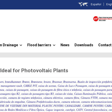
Español
|
Engl
n Drainage
Flood barriers
News
Downloads
Contact
»
»
eal for Photovoltaic Plants
ers
,
brøndkammer
,
Brønn
,
Brønnene
,
brunn
,
Brunnar
,
Brunnarna
,
Buzón de inspección prefabr
 management vault
,
CABLE PIT
,
caixa de acesso
,
Caixa de Luz e Passagem
,
caixa de passagem e
ânea
,
caixas de passagem
,
caixas de passagem de fibra ótica e telefonia
,
caixas de passagem para 
passagens tipo R2
,
caixas de passagens tipo R3
,
caixas de visita
,
Caixas Iluminação Pública
,
caix
ección
,
camara de registro telefonica
,
cámara eléctrica
,
camara fibra
,
Cámara FTTH
,
camara mo
fabricada de empalme
,
Cámara Prefabricadas ducto
,
camara telecom
,
camara telecomunicacione
INE DE VIZITARE DIN MATERIAL PLASTIC PENTRU CANALIZARE
,
CAMINE PENTRU CABLU
ea de Redes Metálicas e Fibra Óptica
,
Capac inspectie
,
catchpit
,
CATV
,
Central fotovoltaica
,
ce