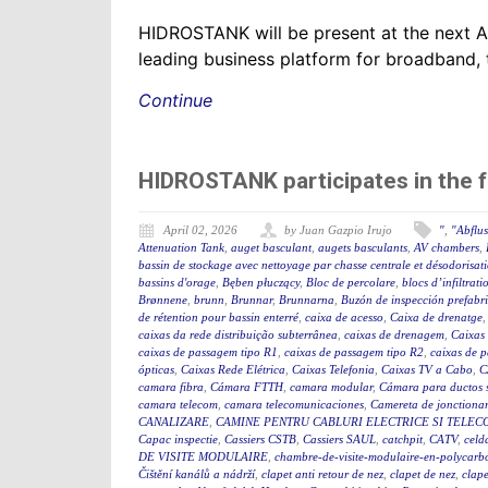
HIDROSTANK will be present at the next 
leading business platform for broadband, 
Continue
HIDROSTANK participates in the 
April 02, 2026
by Juan Gazpio Irujo
"
,
"Abflu
Attenuation Tank
,
auget basculant
,
augets basculants
,
AV chambers
,
bassin de stockage avec nettoyage par chasse centrale et désodorisat
bassins d'orage
,
Bęben płuczący
,
Bloc de percolare
,
blocs d’infiltrati
Brønnene
,
brunn
,
Brunnar
,
Brunnarna
,
Buzón de inspección prefabr
de rétention pour bassin enterré
,
caixa de acesso
,
Caixa de drenatge
caixas da rede distribuição subterrânea
,
caixas de drenagem
,
Caixas
caixas de passagem tipo R1
,
caixas de passagem tipo R2
,
caixas de 
ópticas
,
Caixas Rede Elétrica
,
Caixas Telefonia
,
Caixas TV a Cabo
,
C
camara fibra
,
Cámara FTTH
,
camara modular
,
Cámara para ductos 
camara telecom
,
camara telecomunicaciones
,
Camereta de jonctiona
CANALIZARE
,
CAMINE PENTRU CABLURI ELECTRICE SI TELEC
Capac inspectie
,
Cassiers CSTB
,
Cassiers SAUL
,
catchpit
,
CATV
,
celd
DE VISITE MODULAIRE
,
chambre-de-visite-modulaire-en-polycarb
Čištění kanálů a nádrží
,
clapet anti retour de nez
,
clapet de nez
,
clape