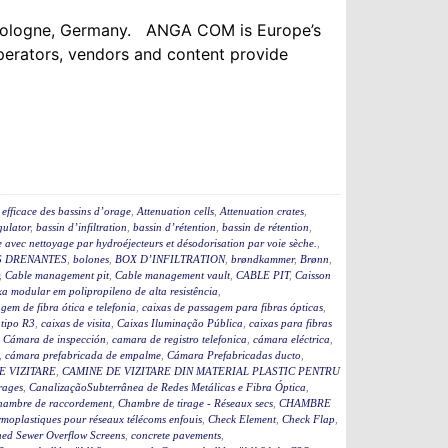
n Cologne, Germany. ANGA COM is Europe’s
operators, vendors and content provide
efficace des bassins d’orage
,
Attenuation cells
,
Attenuation crates
,
ulator
,
bassin d’infiltration
,
bassin d’rétention
,
bassin de rétention
,
 avec nettoyage par hydroéjecteurs et désodorisation par voie sèche.
,
 DRENANTES
,
bolones
,
BOX D’INFILTRATION
,
brøndkammer
,
Brønn
,
,
Cable management pit
,
Cable management vault
,
CABLE PIT
,
Caisson
a modular em polipropileno de alta resistência
,
gem de fibra ótica e telefonia
,
caixas de passagem para fibras ópticas
,
 tipo R3
,
caixas de visita
,
Caixas Iluminação Pública
,
caixas para fibras
,
Cámara de inspección
,
camara de registro telefonica
,
cámara eléctrica
,
,
cámara prefabricada de empalme
,
Cámara Prefabricadas ducto
,
E VIZITARE
,
CAMINE DE VIZITARE DIN MATERIAL PLASTIC PENTRU
rages
,
CanalizaçãoSubterrânea de Redes Metálicas e Fibra Óptica
,
hambre de raccordement
,
Chambre de tirage - Réseaux secs
,
CHAMBRE
moplastiques pour réseaux télécoms enfouis
,
Check Element
,
Check Flap
,
ed Sewer Overflow Screens
,
concrete pavements
,