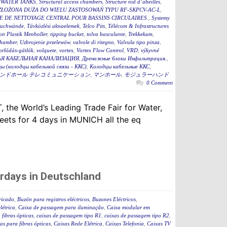
WATER TANKS
,
Structural access chambers
,
Structure nid d’abeilles
,
ZŁOŻONA DUŻA DO WIELU ZASTOSOWAŃ TYPU RF-SKPCV-AC-L
,
E DE NETTOYAGE CENTRAL POUR BASSINS CIRCULAIRES.
,
Systemy
auchwände
,
Távközlési aknaelemek
,
Telco Pits
,
Télécom & Infrastructures
n Plastik Menholler
,
tipping bucket
,
tolva basculante
,
Trekkekum
,
hamber
,
Uzbrojenie przelewów
,
valvole di ritegno
,
Valvula tipo pinza
,
torlódás-gátlók
,
volquete
,
vortex
,
Vortex Flow Control
,
VRD
,
výkyvné
Я КАБЕЛЬНАЯ КАНАЛИЗАЦИЯ
,
Дренажные блоки Инфильтрация.
,
ы (колодцы кабельной связи - ККС)
,
Колодцы кабельные ККС
,
ンドホール テレコミュニケーション
,
マンホール
,
モジュラーハンド
0 Comment
 the World’s Leading Trade Fair for Water,
ets for 4 days in MUNICH all the eq
rdays in Deutschland
ricado
,
Buzón para registros eléctricos
,
Buzones Eléctricos
,
létrica
,
Caixa de passagem para iluminação
,
Caixa modular em
fibras ópticas
,
caixas de passagem tipo R1
,
caixas de passagem tipo R2
,
as para fibras ópticas
,
Caixas Rede Elétrica
,
Caixas Telefonia
,
Caixas TV