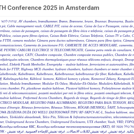
FTTH Conference 2025 in Amsterdam
שוחות לתאי ב
,
AV chambers
,
brøndkammer
,
Brønn
,
Brønnene
,
brunn
,
Brunnar
,
Brunnarna
,
Buzón 
 pit
,
Cable management vault
,
CABLE PIT
,
caixa de acesso
,
Caixa de Luz e Passagem
,
caixa de 
terrânea
,
caixas de passagem
,
caixas de passagem de fibra ótica e telefonia
,
caixas de passagem p
 Pública
,
caixas para fibras ópticas
,
Caixas Rede Elétrica
,
Caixas Telefonia
,
Caixas TV a Cabo
,
C
a FTTH
,
camara modular
,
Cámara para ductos subterráneos
,
Cámara para fibra óptica
,
Cámara
ecomunicaciones
,
Camereta de jonctionare FO
,
CAMERETE DE ACCES MODULARE
,
cameretta
E PENTRU CABLURI ELECTRICE SI TELECOMUNICATII
,
Camine petru retele de canalizare
,
nspectie
,
catchpit
,
CATV
,
Chambre composite
,
Chambre composite travaux publics
,
Chambre de r
réfabriquées telecom
,
Chambres thermoplastiques pour réseaux télécoms enfouis
,
drawpit
,
Drawp
menhol
,
Elektrik Plastik Menholler
,
Energetyka – studnie kablowe
,
ferroviaires et autoroutières
,
fib
hole for FTTP
,
Highway MCX chamber
,
hydrant chambers
,
hydrant chambers or meter chamber in
Kabelbronde
,
Kabelbrønn
,
Kabelbrunn
,
Kabelbrunnar
,
kabelbrunnar för fiber
,
Kabelkum
,
Kabelku
ff
,
Kabelzugschächte
,
Káblová komora
,
Káblové komory z plastu
,
Komorové Zekany
,
Kompozit E
lation
,
Modula brøndkammer
,
Modular Ek Odası
,
Modular-Ek-Odalar
,
Moduláris Kábelaknák
,
M
access chamber
,
Pit
,
plastikowe studnie kablowe
,
Plastové káblové komory
,
Polietylenowe studnie 
di reti di telecomunicazioni
,
pozzetti modulari per reti in fibra ottica
,
pozzetti omologati telecom
,
studnie kablowe
,
Preformed Access Chambers
,
Regards de tirage
,
Regards de tirage de fibre opti
ÉCTRICO MODULAR
,
REGISTRO PARA ALUMBRADO
,
REGISTRO PARA BAJA TENSION
,
REG
eaux d'énergie
,
Réseaux ferroviaires
,
Réseaux Télécoms
,
RÖGAR (MENHOL)
,
ŠAHT
,
Schouwputt
OWA ZŁOŻONA DUŻA DO WIELU ZASTOSOWAŃ TYPU RF-SKPCV-AC-L
,
Studnie kablowe
,
stu
mbers
,
Távközlési aknaelemek
,
Telco Pits
,
Télécom & Infrastructuresautoroutières
,
telecommunicat
mer
,
Underground Access Chambers
,
Underground Enclosures
,
UTX chamber
,
Vault
,
VRD
,
ГОРО
Колодцы кабельные ККС
,
Колодцы кабельные телекоммуникационные (ККТ)
,
غرفة تفتيش
,
غرفة تفتيش للإضاءة العمومية
,
غرفة تفتيش لكابلات الاتصالات
,
غرفة تفتيش
,
سلكية