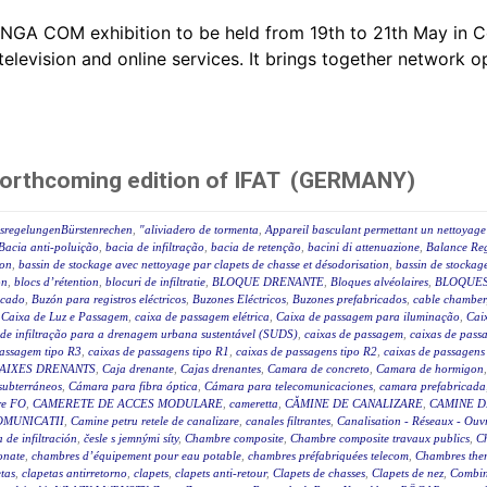
ANGA COM exhibition to be held from 19th to 21th May i
television and online services. It brings together network 
forthcoming edition of IFAT (GERMANY)
ssregelungenBürstenrechen
,
"aliviadero de tormenta
,
Appareil basculant permettant un nettoyage 
Bacia anti-poluição
,
bacia de infiltração
,
bacia de retenção
,
bacini di attenuazione
,
Balance Reg
ion
,
bassin de stockage avec nettoyage par clapets de chasse et désodorisation
,
bassin de stockage
on
,
blocs d’rétention
,
blocuri de infiltratie
,
BLOQUE DRENANTE
,
Bloques alvéolaires
,
BLOQUES
icado
,
Buzón para registros eléctricos
,
Buzones Eléctricos
,
Buzones prefabricados
,
cable chamber
,
Caixa de Luz e Passagem
,
caixa de passagem elétrica
,
Caixa de passagem para iluminação
,
Caix
 de infiltração para a drenagem urbana sustentável (SUDS)
,
caixas de passagem
,
caixas de passa
passagem tipo R3
,
caixas de passagens tipo R1
,
caixas de passagens tipo R2
,
caixas de passagens
AIXES DRENANTS
,
Caja drenante
,
Cajas drenantes
,
Camara de concreto
,
Camara de hormigon
subterráneos
,
Cámara para fibra óptica
,
Cámara para telecomunicaciones
,
camara prefabricada
re FO
,
CAMERETE DE ACCES MODULARE
,
cameretta
,
CĂMINE DE CANALIZARE
,
CAMINE D
OMUNICATII
,
Camine petru retele de canalizare
,
canales filtrantes
,
Canalisation - Réseaux - Ouv
a de infiltración
,
česle s jemnými síty
,
Chambre composite
,
Chambre composite travaux publics
,
C
onate
,
chambres d’équipement pour eau potable
,
chambres préfabriquées telecom
,
Chambres ther
tas
,
clapetas antirretorno
,
clapets
,
clapets anti-retour
,
Clapets de chasses
,
Clapets de nez
,
Combin