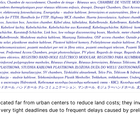
lics
,
Chambre de raccordement
,
Chambre de tirage - Réseaux secs
,
CHAMBRE DE VISITE MOD
mbres thermoplastiques pour réseaux télécoms enfouis
,
drawpit
,
Drawpit Chambers
,
Duct Access
er
,
elektrownię fotowoltaiczną
,
Energetyka – studnie kablowe
,
ferroviaires et autoroutières
,
fibre 
ole for FTTH
,
Handhole for FTTP
,
Highway MCX chamber
,
Huerta fotovolataica
,
hydrant chambe
box
,
Junction box
,
Junction chamber
,
Kábel akna
,
kábelakna
,
Kabelbronde
,
Kabelbrønn
,
Kabelb
,
Kabelové šachty
,
Kabelschächte
,
Kabelschächte aus Kunststoff
,
Kabelzugschächte
,
Káblová kom
schächte
,
Kunststoff-Schächte
,
Link box
,
low voltage disconnecting boxes
,
Manhole
,
meter chambe
Kabelbronde
,
Modułowa studnia kablowa
,
Muanyag Tiztitoakna
,
OSP access chamber
,
Outside p
ta solar
,
plastikowe studnie kablowe
,
Plastové káblové komory
,
Polietylenowe studnie kablowe
,
Po
i telecomunicazioni
,
pozzetti modulari per reti in fibra ottica
,
pozzetti omologati telecom
,
Pozzetti 
owe
,
Preformed Access Chambers
,
projet photovoltaïque
,
PV plant
,
Regards de tirage
,
Regards de 
istro eléctrico
,
REGISTRO HAND-HOLE ELÉCTRICO MODULAR
,
REGISTRO PARA ALUMBR
einforced polypropylene manholes
,
Réseaux d'énergie
,
Réseaux ferroviaires
,
Réseaux Télécoms
,
R
PLASTIKOWA
,
STUDNIA KABLOWA PLASTIKOWA ZŁOŻONA DUŻA DO WIELU ZASTOSOWAŃ 
acyjne
,
studnie kanalizacyjne
,
SV chambers
,
Távközlési aknaelemek
,
Telco Pits
,
Télécom & Infrast
ikacja – studnie kablowe
,
Telekomünikasyon Plastik Menholler
,
Trekkekum
,
trekkekummer
,
Underg
и аксесоари Hidrostank
,
Кабельные колодцы (колодцы кабельной связи - ККС)
,
Колодцы каб
ンドホール
,
ハンドホール テレコミュニケーション
,
マンホール
,
モジュラーハンドホール
,
太
 located far from urban centers to reduce land costs; they
 very tight deadlines due to frequent delays caused by prel