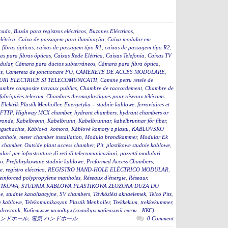
icado
,
Buzón para registros eléctricos
,
Buzones Eléctricos
,
létrica
,
Caixa de passagem para iluminação
,
Caixa modular em
fibras ópticas
,
caixas de passagem tipo R1
,
caixas de passagem tipo R2
,
as para fibras ópticas
,
Caixas Rede Elétrica
,
Caixas Telefonia
,
Caixas TV
dular
,
Cámara para ductos subterráneos
,
Cámara para fibra óptica
,
s
,
Camereta de jonctionare FO
,
CAMERETE DE ACCES MODULARE
,
RI ELECTRICE SI TELECOMUNICATII
,
Camine petru retele de
ambre composite travaux publics
,
Chambre de raccordement
,
Chambre de
fabriquées telecom
,
Chambres thermoplastiques pour réseaux télécoms
,
Elektrik Plastik Menholler
,
Energetyka – studnie kablowe
,
ferroviaires et
 FTTP
,
Highway MCX chamber
,
hydrant chambers
,
hydrant chambers or
ronde
,
Kabelbrønn
,
Kabelbrunn
,
Kabelbrunnar
,
kabelbrunnar för fiber
,
ugschächte
,
Káblová komora
,
Káblové komory z plastu
,
KABLOVSKO
anhole
,
meter chamber installation
,
Modula brøndkammer
,
Modular Ek
 chamber
,
Outside plant access chamber
,
Pit
,
plastikowe studnie kablowe
,
lari per infrastrutture di reti di telecomunicazioni
,
pozzetti modulari
to
,
Prefabrykowane studnie kablowe
,
Preformed Access Chambers
,
ge
,
registro eléctrico
,
REGISTRO HAND-HOLE ELÉCTRICO MODULAR
,
einforced polypropylene manholes
,
Réseaux d'énergie
,
Réseaux
TIKOWA
,
STUDNIA KABLOWA PLASTIKOWA ZŁOŻONA DUŻA DO
ne
,
studnie kanalizacyjne
,
SV chambers
,
Távközlési aknaelemek
,
Telco Pits
,
e kablowe
,
Telekomünikasyon Plastik Menholler
,
Trekkekum
,
trekkekummer
,
drostank
,
Кабельные колодцы (колодцы кабельной связи - ККС)
,
ンドホール
,
電気 ハンドホール
0 Comment