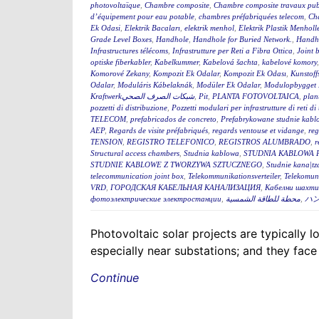
photovoltaïque
,
Chambre composite
,
Chambre composite travaux pub
d’équipement pour eau potable
,
chambres préfabriquées telecom
,
Cha
Ek Odasi
,
Elektrik Bacaları
,
elektrik menhol
,
Elektrik Plastik Menholl
Grade Level Boxes
,
Handhole
,
Handhole for Buried Network.
,
Handh
Infrastructures télécoms
,
Infrastrutture per Reti a Fibra Ottica
,
Joint 
optiske fiberkabler
,
Kabelkummer
,
Kabelová šachta
,
kabelové komory
Komorové Zekany
,
Kompozit Ek Odalar
,
Kompozit Ek Odası
,
Kunstoff
Odalar
,
Moduláris Kábelaknák
,
Modüler Ek Odalar
,
Modulopbygget 
Kraftwerkشبكات الصرف الصحي
,
Pit
,
PLANTA FOTOVOLTAICA
,
plan
pozzetti di distribuzione
,
Pozzetti modulari per infrastrutture di reti d
TELECOM
,
prefabricados de concreto
,
Prefabrykowane studnie kabl
AEP
,
Regards de visite préfabriqués
,
regards ventouse et vidange
,
reg
TENSION
,
REGISTRO TELEFONICO
,
REGISTROS ALUMBRADO
,
r
Structural access chambers
,
Studnia kablowa
,
STUDNIA KABLOWA 
STUDNIE KABLOWE Z TWORZYWA SZTUCZNEGO
,
Studnie kana|tz
telecommunication joint box
,
Telekommunikationsverteiler
,
Telekomun
VRD
,
ГОРОДСКАЯ КАБЕЛЬНАЯ КАНАЛИЗАЦИЯ
,
Кабелни шахти 
фотоэлектрические электростанции
,
محطة للطاقة الشمسية
,
ハ
Photovoltaic solar projects are typically
especially near substations; and they face
Continue