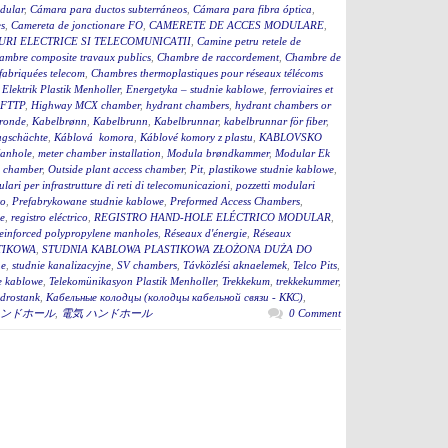
dular
,
Cámara para ductos subterráneos
,
Cámara para fibra óptica
,
s
,
Camereta de jonctionare FO
,
CAMERETE DE ACCES MODULARE
,
RI ELECTRICE SI TELECOMUNICATII
,
Camine petru retele de
ambre composite travaux publics
,
Chambre de raccordement
,
Chambre de
fabriquées telecom
,
Chambres thermoplastiques pour réseaux télécoms
,
Elektrik Plastik Menholler
,
Energetyka – studnie kablowe
,
ferroviaires et
 FTTP
,
Highway MCX chamber
,
hydrant chambers
,
hydrant chambers or
ronde
,
Kabelbrønn
,
Kabelbrunn
,
Kabelbrunnar
,
kabelbrunnar för fiber
,
ugschächte
,
Káblová komora
,
Káblové komory z plastu
,
KABLOVSKO
anhole
,
meter chamber installation
,
Modula brøndkammer
,
Modular Ek
 chamber
,
Outside plant access chamber
,
Pit
,
plastikowe studnie kablowe
,
lari per infrastrutture di reti di telecomunicazioni
,
pozzetti modulari
to
,
Prefabrykowane studnie kablowe
,
Preformed Access Chambers
,
ge
,
registro eléctrico
,
REGISTRO HAND-HOLE ELÉCTRICO MODULAR
,
einforced polypropylene manholes
,
Réseaux d'énergie
,
Réseaux
TIKOWA
,
STUDNIA KABLOWA PLASTIKOWA ZŁOŻONA DUŻA DO
ne
,
studnie kanalizacyjne
,
SV chambers
,
Távközlési aknaelemek
,
Telco Pits
,
e kablowe
,
Telekomünikasyon Plastik Menholler
,
Trekkekum
,
trekkekummer
,
drostank
,
Кабельные колодцы (колодцы кабельной связи - ККС)
,
ンドホール
,
電気 ハンドホール
0 Comment