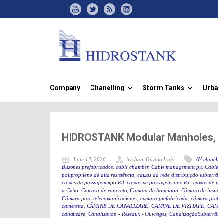
Company
Chanelling
Storm Tanks
Urba
»
»
HIDROSTANK Modular Manholes, Id
June 12, 2026
by Juan Gazpio Irujo
AV chamb
Buzones prefabricados
,
cable chamber
,
Cable management pit
,
Cable
polipropileno de alta resistência
,
caixas da rede distribuição subterr
caixas de passagem tipo R3
,
caixas de passagens tipo R1
,
caixas de 
a Cabo
,
Camara de concreto
,
Camara de hormigon
,
Cámara de insp
Cámara para telecomunicaciones
,
camara prefabricada
,
cámara pre
cameretta
,
CĂMINE DE CANALIZARE
,
CAMINE DE VIZITARE
,
CAM
canalizare
,
Canalisation - Réseaux - Ouvrages
,
CanalizaçãoSubterrân