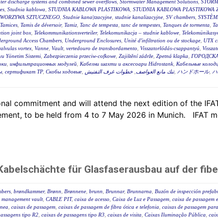
ter discharge systems and combined sewer overflows
,
Stormwater Management Solutions
,
STORM
es
,
Studnia kablowa
,
STUDNIA KABLOWA PLASTIKOWA
,
STUDNIA KABLOWA PLASTIKOWA 
TWORZYWA SZTUCZNEGO
,
Studnie kana|tzacyjne
,
studnie kanalizacyjne
,
SV chambers
,
SYSTÈM
Tamices
,
Tamis de déversoir
,
Tamiz
,
Tanc de tempesta
,
tanc de tempestes
,
Tanques de tormenta
,
T
tion joint box
,
Telekommunikationsverteiler
,
Telekomunikacja – studnie kablowe
,
Telekomünikasyo
erground Access Chambers
,
Underground Enclosures
,
Unité d'infiltration ou de stockage
,
UTX c
valvulas vortex
,
Vanne
,
Vault
,
vertedouro de transbordamento
,
Visszatorlódás-csappantyú
,
Vissza
u Yönetim Sistemi
,
Zabezpieczenia przeciw-cofkowe
,
Zajištění zádrže
,
Zpetná klapka
,
ГОРОДСКА
оки
,
инфильтрационных модулей
,
Кабелни шахти и аксесоари Hidrostank
,
Кабельные колодц
ы
,
сертификат ТР
,
Скобы ходовые
,
خطوات غرف التفتيش
,
تنك مانع العواصف
,
ハンドホール
,
ハ
al commitment and will attend the next edition of the IFAT,
ent, to be held from 4 to 7 May 2026 in Munich. IFAT me
abelschächte für Glasfaserausbau auf der fibe
mbers
,
brøndkammer
,
Brønn
,
Brønnene
,
brunn
,
Brunnar
,
Brunnarna
,
Buzón de inspección prefab
 management vault
,
CABLE PIT
,
caixa de acesso
,
Caixa de Luz e Passagem
,
caixa de passagem e
ânea
,
caixas de passagem
,
caixas de passagem de fibra ótica e telefonia
,
caixas de passagem para 
passagens tipo R2
,
caixas de passagens tipo R3
,
caixas de visita
,
Caixas Iluminação Pública
,
caix