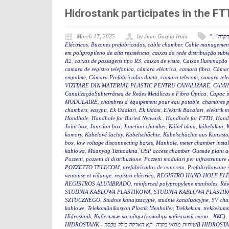
Hidrostank participates in the 
March 17, 2025
by Juan Gazpio Irujo
"
,
"קרה
Eléctricos
,
Buzones prefabricados
,
cable chamber
,
Cable management
em polipropileno de alta resistência
,
caixas da rede distribuição sub
R2
,
caixas de passagens tipo R3
,
caixas de visita
,
Caixas Iluminação
camara de registro telefonica
,
cámara eléctrica
,
camara fibra
,
Cámar
empalme
,
Cámara Prefabricadas ducto
,
camara telecom
,
camara tel
VIZITARE DIN MATERIAL PLASTIC PENTRU CANALIZARE
,
CAMIN
CanalizaçãoSubterrânea de Redes Metálicas e Fibra Óptica
,
Capac i
MODULAIRE
,
chambres d’équipement pour eau potable
,
chambres p
chambers
,
easypit
,
Ek Odalari
,
Ek Odasi
,
Elektrik Bacaları
,
elektrik 
Handhole
,
Handhole for Buried Network.
,
Handhole for FTTH
,
Hand
Joint box
,
Junction box
,
Junction chamber
,
Kábel akna
,
kábelakna
,
komory
,
Kabelové šachty
,
Kabelschächte
,
Kabelschächte aus Kunststo
box
,
low voltage disconnecting boxes
,
Manhole
,
meter chamber instal
kablowa
,
Muanyag Tiztitoakna
,
OSP access chamber
,
Outside plant 
Pozzetti
,
pozzetti di distribuzione
,
Pozzetti modulari per infrastrutture 
POZZETTO TELECOM
,
prefabricados de concreto
,
Prefabrykowane 
ventouse et vidange
,
registro eléctrico
,
REGISTRO HAND-HOLE EL
REGISTROS ALUMBRADO
,
reinforced polypropylene manholes
,
Rés
STUDNIA KABLOWA PLASTIKOWA
,
STUDNIA KABLOWA PLASTIK
SZTUCZNEGO
,
Studnie kana|tzacyjne
,
studnie kanalizacyjne
,
SV cha
kablowe
,
Telekomünikasyon Plastik Menholler
,
Trekkekum
,
trekkekum
Hidrostank
,
Кабельные колодцы (колодцы кабельной связи - ККС)
,
,
HIDROSTANK - שוחות מתאי בקרה