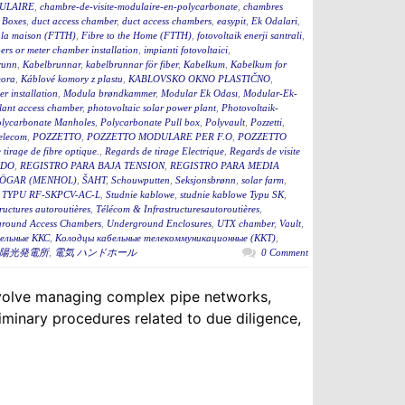
ULAIRE
,
chambre-de-visite-modulaire-en-polycarbonate
,
chambres
 Boxes
,
duct access chamber
,
duct access chambers
,
easypit
,
Ek Odalari
,
à la maison (FTTH)
,
Fibre to the Home (FTTH)
,
fotovoltaik enerji santrali
,
rs or meter chamber installation
,
impianti fotovoltaici
,
runn
,
Kabelbrunnar
,
kabelbrunnar för fiber
,
Kabelkum
,
Kabelkum for
ora
,
Káblové komory z plastu
,
KABLOVSKO OKNO PLASTIČNO
,
r installation
,
Modula brøndkammer
,
Modular Ek Odası
,
Modular-Ek-
lant access chamber
,
photovoltaic solar power plant
,
Photovoltaik-
lycarbonate Manholes
,
Polycarbonate Pull box
,
Polyvault
,
Pozzetti
,
Telecom
,
POZZETTO
,
POZZETTO MODULARE PER F.O
,
POZZETTO
tirage de fibre optique.
,
Regards de tirage Electrique
,
Regards de visite
ADO
,
REGISTRO PARA BAJA TENSION
,
REGISTRO PARA MEDIA
ÖGAR (MENHOL)
,
ŠAHT
,
Schouwputten
,
Seksjonsbrønn
,
solar farm
,
TYPU RF-SKPCV-AC-L
,
Studnie kablowe
,
studnie kablowe Typu SK
,
ructures autoroutières
,
Télécom & Infrastructuresautoroutières
,
round Access Chambers
,
Underground Enclosures
,
UTX chamber
,
Vault
,
ельные ККС
,
Колодцы кабельные телекоммуникационные (ККТ)
,
陽光発電所
,
電気 ハンドホール
0 Comment
 involve managing complex pipe networks,
iminary procedures related to due diligence,