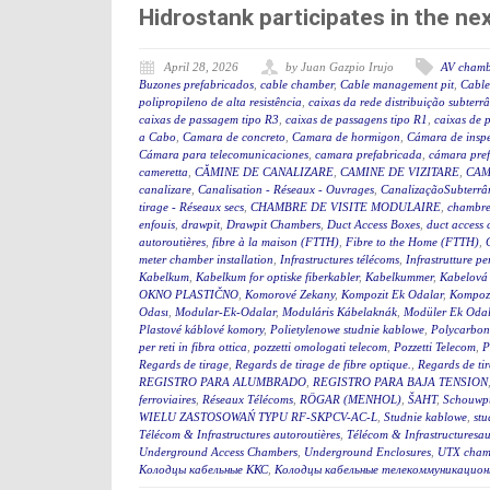
Hidrostank participates in the 
April 28, 2026
by Juan Gazpio Irujo
AV chamb
Buzones prefabricados
,
cable chamber
,
Cable management pit
,
Cable
polipropileno de alta resistência
,
caixas da rede distribuição subterr
caixas de passagem tipo R3
,
caixas de passagens tipo R1
,
caixas de 
a Cabo
,
Camara de concreto
,
Camara de hormigon
,
Cámara de insp
Cámara para telecomunicaciones
,
camara prefabricada
,
cámara pre
cameretta
,
CĂMINE DE CANALIZARE
,
CAMINE DE VIZITARE
,
CAM
canalizare
,
Canalisation - Réseaux - Ouvrages
,
CanalizaçãoSubterrân
tirage - Réseaux secs
,
CHAMBRE DE VISITE MODULAIRE
,
chambre
enfouis
,
drawpit
,
Drawpit Chambers
,
Duct Access Boxes
,
duct access
autoroutières
,
fibre à la maison (FTTH)
,
Fibre to the Home (FTTH)
,
meter chamber installation
,
Infrastructures télécoms
,
Infrastrutture pe
Kabelkum
,
Kabelkum for optiske fiberkabler
,
Kabelkummer
,
Kabelová
OKNO PLASTIČNO
,
Komorové Zekany
,
Kompozit Ek Odalar
,
Kompozi
Odası
,
Modular-Ek-Odalar
,
Moduláris Kábelaknák
,
Modüler Ek Odal
Plastové káblové komory
,
Polietylenowe studnie kablowe
,
Polycarbon
per reti in fibra ottica
,
pozzetti omologati telecom
,
Pozzetti Telecom
,
P
Regards de tirage
,
Regards de tirage de fibre optique.
,
Regards de tir
REGISTRO PARA ALUMBRADO
,
REGISTRO PARA BAJA TENSION
ferroviaires
,
Réseaux Télécoms
,
RÖGAR (MENHOL)
,
ŠAHT
,
Schouwp
WIELU ZASTOSOWAŃ TYPU RF-SKPCV-AC-L
,
Studnie kablowe
,
stu
Télécom & Infrastructures autoroutières
,
Télécom & Infrastructuresau
Underground Access Chambers
,
Underground Enclosures
,
UTX cham
Колодцы кабельные ККС
,
Колодцы кабельные телекоммуникацион